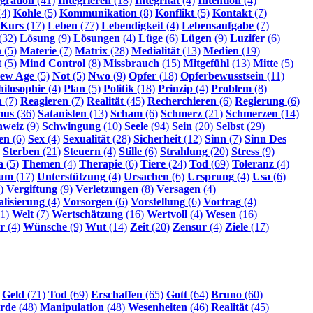
egration
(41)
Integrieren
(18)
Integrität
(4)
Intention
(4)
(4)
Kohle
(5)
Kommunikation
(8)
Konflikt
(5)
Kontakt
(7)
Kurs
(17)
Leben
(77)
Lebendigkeit
(4)
Lebensaufgabe
(7)
(32)
Lösung
(9)
Lösungen
(4)
Lüge
(6)
Lügen
(9)
Luzifer
(6)
n
(5)
Materie
(7)
Matrix
(28)
Medialität
(13)
Medien
(19)
t
(5)
Mind Control
(8)
Missbrauch
(15)
Mitgefühl
(13)
Mitte
(5)
ew Age
(5)
Not
(5)
Nwo
(9)
Opfer
(18)
Opferbewusstsein
(11)
hilosophie
(4)
Plan
(5)
Politik
(18)
Prinzip
(4)
Problem
(8)
n
(7)
Reagieren
(7)
Realität
(45)
Recherchieren
(6)
Regierung
(6)
mus
(36)
Satanisten
(13)
Scham
(6)
Schmerz
(21)
Schmerzen
(14)
hweiz
(9)
Schwingung
(10)
Seele
(94)
Sein
(20)
Selbst
(29)
en
(6)
Sex
(4)
Sexualität
(28)
Sicherheit
(12)
Sinn
(7)
Sinn Des
Sterben
(21)
Steuern
(4)
Stille
(6)
Strahlung
(20)
Stress
(9)
a
(5)
Themen
(4)
Therapie
(6)
Tiere
(24)
Tod
(69)
Toleranz
(4)
sum
(17)
Unterstützung
(4)
Ursachen
(6)
Ursprung
(4)
Usa
(6)
)
Vergiftung
(9)
Verletzungen
(8)
Versagen
(4)
alisierung
(4)
Vorsorgen
(6)
Vorstellung
(6)
Vortrag
(4)
1)
Welt
(7)
Wertschätzung
(16)
Wertvoll
(4)
Wesen
(16)
r
(4)
Wünsche
(9)
Wut
(14)
Zeit
(20)
Zensur
(4)
Ziele
(17)
Geld
(71)
Tod
(69)
Erschaffen
(65)
Gott
(64)
Bruno
(60)
rde
(48)
Manipulation
(48)
Wesenheiten
(46)
Realität
(45)