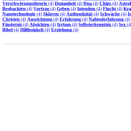
Verschwörungstheorie
(4)
Dummheit
(4)
Dna
(4)
Chips
(4)
Astrol
Beobachten
(4)
Vortrag
(4)
Geben
(4)
Intention
(4)
Flucht
(4)
Kra
Nanotechnologie
(4)
Sklaven
(4)
Authentizität
(4)
Schwäche
(4)
I
Christen
(4)
Ausrichtung
(4)
Erfahrung
(4)
Nahtoderfahrung
(4)
Finsternis
(4)
Absichten
(4)
Irrtum
(4)
Selbsterkenntnis
(4)
Sex
(4
Bibel
(4)
Hilflosigkeit
(4)
Erziehung
(4)