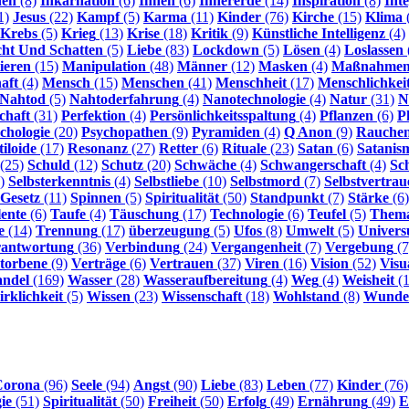
nen
(8)
Inkarnation
(6)
Innen
(6)
Innererde
(14)
Inspiration
(8)
Int
1)
Jesus
(22)
Kampf
(5)
Karma
(11)
Kinder
(76)
Kirche
(15)
Klima
Krebs
(5)
Krieg
(13)
Krise
(18)
Kritik
(9)
Künstliche Intelligenz
(4)
cht Und Schatten
(5)
Liebe
(83)
Lockdown
(5)
Lösen
(4)
Loslassen
ieren
(15)
Manipulation
(48)
Männer
(12)
Masken
(4)
Maßnahme
aft
(4)
Mensch
(15)
Menschen
(41)
Menschheit
(17)
Menschlichkei
Nahtod
(5)
Nahtoderfahrung
(4)
Nanotechnologie
(4)
Natur
(31)
N
chaft
(31)
Perfektion
(4)
Persönlichkeitsspaltung
(4)
Pflanzen
(6)
P
chologie
(20)
Psychopathen
(9)
Pyramiden
(4)
Q Anon
(9)
Rauche
iloide
(17)
Resonanz
(27)
Retter
(6)
Rituale
(23)
Satan
(6)
Satanis
(25)
Schuld
(12)
Schutz
(20)
Schwäche
(4)
Schwangerschaft
(4)
Sc
)
Selbsterkenntnis
(4)
Selbstliebe
(10)
Selbstmord
(7)
Selbstvertrau
-Gesetz
(11)
Spinnen
(5)
Spiritualität
(50)
Standpunkt
(7)
Stärke
(6)
lente
(6)
Taufe
(4)
Täuschung
(17)
Technologie
(6)
Teufel
(5)
Them
e
(14)
Trennung
(17)
überzeugung
(5)
Ufos
(8)
Umwelt
(5)
Univer
rantwortung
(36)
Verbindung
(24)
Vergangenheit
(7)
Vergebung
(7
torbene
(9)
Verträge
(6)
Vertrauen
(37)
Viren
(16)
Vision
(52)
Visu
ndel
(169)
Wasser
(28)
Wasseraufbereitung
(4)
Weg
(4)
Weisheit
(1
rklichkeit
(5)
Wissen
(23)
Wissenschaft
(18)
Wohlstand
(8)
Wunde
Corona
(96)
Seele
(94)
Angst
(90)
Liebe
(83)
Leben
(77)
Kinder
(76)
ie
(51)
Spiritualität
(50)
Freiheit
(50)
Erfolg
(49)
Ernährung
(49)
E