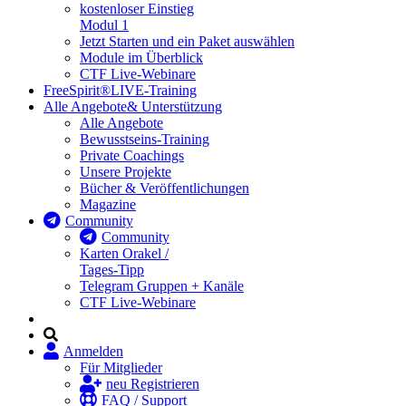
kostenloser Einstieg
Modul 1
Jetzt Starten und ein Paket auswählen
Module im Überblick
CTF Live-Webinare
FreeSpirit®
LIVE-Training
Alle Angebote
& Unterstützung
Alle Angebote
Bewusstseins-Training
Private Coachings
Unsere Projekte
Bücher & Veröffentlichungen
Magazine
Community
Community
Karten Orakel /
Tages-Tipp
Telegram Gruppen + Kanäle
CTF Live-Webinare
Anmelden
Für Mitglieder
neu Registrieren
FAQ / Support