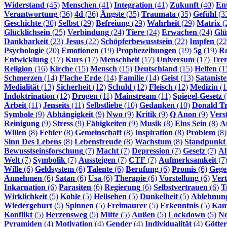
Widerstand
(45)
Menschen
(41)
Integration
(41)
Zukunft
(40)
En
Verantwortung
(36)
4d
(36)
Ängste
(35)
Traumata
(35)
Gefühl
(3
Geschichte
(30)
Selbst
(29)
Befreiung
(29)
Wahrheit
(29)
Matrix
(
Glücklichsein
(25)
Verbindung
(24)
Tiere
(24)
Erwachen
(24)
Glü
Dankbarkeit
(23)
Jesus
(22)
Schöpferbewusstsein
(22)
Impfen
(22
Psychologie
(20)
Emotionen
(19)
Prophezeihungen
(19)
5g
(19)
Re
Entwicklung
(17)
Kurs
(17)
Menschheit
(17)
Universum
(17)
Tre
Religion
(16)
Kirche
(15)
Mensch
(15)
Deutschland
(15)
Helfen
(1
Schmerzen
(14)
Flache Erde
(14)
Familie
(14)
Geist
(13)
Satanist
Medialität
(13)
Sicherheit
(12)
Schuld
(12)
Fleisch
(12)
Medizin
(1
Indoktrination
(12)
Drogen
(11)
Mainstream
(11)
Spiegel-Gesetz
(
Arbeit
(11)
Jenseits
(11)
Selbstliebe
(10)
Gedanken
(10)
Donald T
Symbole
(9)
Abhängigkeit
(9)
Nwo
(9)
Kritik
(9)
Q Anon
(9)
Vers
Reinigung
(9)
Stress
(9)
Fähigkeiten
(9)
Musik
(8)
Eins Sein
(8)
A
Willen
(8)
Fehler
(8)
Gemeinschaft
(8)
Inspiration
(8)
Problem
(8)
Sinn Des Lebens
(8)
Lebensfreude
(8)
Wachstum
(8)
Standpunkt
Bewusstseinsforschung
(7)
Macht
(7)
Depression
(7)
Gesetz
(7)
Al
Welt
(7)
Symbolik
(7)
Aussteigen
(7)
CTF
(7)
Aufmerksamkeit
(7
Wille
(6)
Geldsystem
(6)
Talente
(6)
Berufung
(6)
Promis
(6)
Gege
Annehmen
(6)
Satan
(6)
Usa
(6)
Therapie
(6)
Vorstellung
(6)
Vert
Inkarnation
(6)
Parasiten
(6)
Regierung
(6)
Selbstvertrauen
(6)
T
Wirklichkeit
(5)
Kohle
(5)
Hellsehen
(5)
Dunkelheit
(5)
Ablehnun
Wiedergeburt
(5)
Spinnen
(5)
Freimaurer
(5)
Erkenntnis
(5)
Kam
Konflikt
(5)
Herzensweg
(5)
Mitte
(5)
Außen
(5)
Lockdown
(5)
N
Pyramiden
(4)
Motivation
(4)
Gender
(4)
Individualität
(4)
Götter