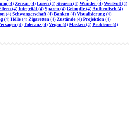
ung
(4)
Zensur
(4)
Lösen
(4)
Steuern
(4)
Wunder
(4)
Wertvoll
(4)
Eltern
(4)
Integrität
(4)
Sparen
(4)
Geimpfte
(4)
Authentisch
(4)
ion
(4)
Schwangerschaft
(4)
Banken
(4)
Visualisierung
(4)
g
(4)
Hölle
(4)
Zigaretten
(4)
Zustände
(4)
Projektion
(4)
ersagen
(4)
Toleranz
(4)
Vegan
(4)
Masken
(4)
Probleme
(4)