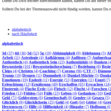
Damit Du Dich leichter zurechtfinden kannst, kannst Du auf dieser 
Solltest Du bei der Themenauswahl nicht fündig werden, kannst Du e
alphabetisch
nach Häufigkeit
alphabetisch
3d
(37)
4d
(36)
5d
(52)
5g
(19)
Abhängigkeit
(9)
Ablehnung
(5)
Ab
Arbeit
(11)
Astrologie
(4)
Aufklärung
(4)
Auflösen
(7)
Aufmerksa
Authentisch
(4)
Authentisch Sein
(23)
Authentizität
(4)
Banken
(4
Bewusstsein
(101)
Bewusstseinsforschung
(7)
Beziehung
(8)
Bezi
Chips
(4)
Christen
(4)
Coaching
(7)
Corona
(96)
CTF
(7)
Dämon
Trump
(10)
Drogen
(11)
Dummheit
(4)
Dunkel-Mächte
(5)
Dunke
Emotionen
(19)
Endzeit
(11)
Energie
(51)
Energien
(11)
Engel
(7)
Erleuchtung
(12)
Ernährung
(49)
Erschaffen
(65)
Erwachen
(24)
Finsternis
(4)
Flache Erde
(14)
Fleisch
(12)
Flucht
(4)
Forschen
(2
Frieden
(13)
Fühlen
(54)
Fülle
(23)
Geben
(4)
Gedanken
(10)
Ged
Geld
(71)
Geldsystem
(6)
Gemeinschaft
(8)
Gender
(4)
Gesara
(5)
Glücklich
(8)
Glücklichsein
(25)
Gold
(4)
Gott
(64)
Götter
(4)
Gre
Herzensweg
(5)
Hilfe
(4)
Hilflosigkeit
(4)
Hingabe
(7)
Hoffnung
(6