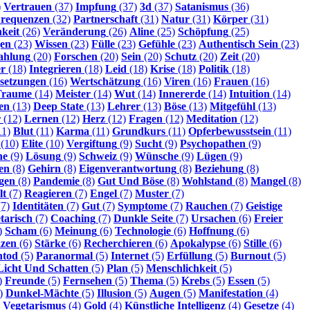
)
Vertrauen
(37)
Impfung
(37)
3d
(37)
Satanismus
(36)
requenzen
(32)
Partnerschaft
(31)
Natur
(31)
Körper
(31)
hkeit
(26)
Veränderung
(26)
Aline
(25)
Schöpfung
(25)
gen
(23)
Wissen
(23)
Fülle
(23)
Gefühle
(23)
Authentisch Sein
(23)
ahlung
(20)
Forschen
(20)
Sein
(20)
Schutz
(20)
Zeit
(20)
r
(18)
Integrieren
(18)
Leid
(18)
Krise
(18)
Politik
(18)
setzungen
(16)
Wertschätzung
(16)
Viren
(16)
Frauen
(16)
Traume
(14)
Meister
(14)
Wut
(14)
Innererde
(14)
Intuition
(14)
en
(13)
Deep State
(13)
Lehrer
(13)
Böse
(13)
Mitgefühl
(13)
r
(12)
Lernen
(12)
Herz
(12)
Fragen
(12)
Meditation
(12)
11)
Blut
(11)
Karma
(11)
Grundkurs
(11)
Opferbewusstsein
(11)
(10)
Elite
(10)
Vergiftung
(9)
Sucht
(9)
Psychopathen
(9)
ne
(9)
Lösung
(9)
Schweiz
(9)
Wünsche
(9)
Lügen
(9)
en
(8)
Gehirn
(8)
Eigenverantwortung
(8)
Beziehung
(8)
gen
(8)
Pandemie
(8)
Gut Und Böse
(8)
Wohlstand
(8)
Mangel
(8)
lt
(7)
Reagieren
(7)
Engel
(7)
Muster
(7)
7)
Identitäten
(7)
Gut
(7)
Symptome
(7)
Rauchen
(7)
Geistige
tarisch
(7)
Coaching
(7)
Dunkle Seite
(7)
Ursachen
(6)
Freier
)
Scham
(6)
Meinung
(6)
Technologie
(6)
Hoffnung
(6)
nzen
(6)
Stärke
(6)
Recherchieren
(6)
Apokalypse
(6)
Stille
(6)
htod
(5)
Paranormal
(5)
Internet
(5)
Erfüllung
(5)
Burnout
(5)
Licht Und Schatten
(5)
Plan
(5)
Menschlichkeit
(5)
)
Freunde
(5)
Fernsehen
(5)
Thema
(5)
Krebs
(5)
Essen
(5)
)
Dunkel-Mächte
(5)
Illusion
(5)
Augen
(5)
Manifestation
(4)
Vegetarismus
(4)
Gold
(4)
Künstliche Intelligenz
(4)
Gesetze
(4)