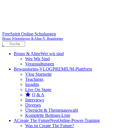
FreeSpirit Online Schulungen
Bruno Würtenberger & Aline N. Brandstetter
Bruno & Aline
Wer wir sind
Wer Wir Sind
Veranstaltungen
Bewusstseins-VLOG
PREMIUM-Plattform
Vlog Startseite
Teachings
Insights
Live On Stage
Q & A
Interviews
Diverses
Übersicht & Themenauswahl
Komplette Beitrags-Liste
A
Create The Future
Neu
Online-Power-Training
Was ist Create The Future?