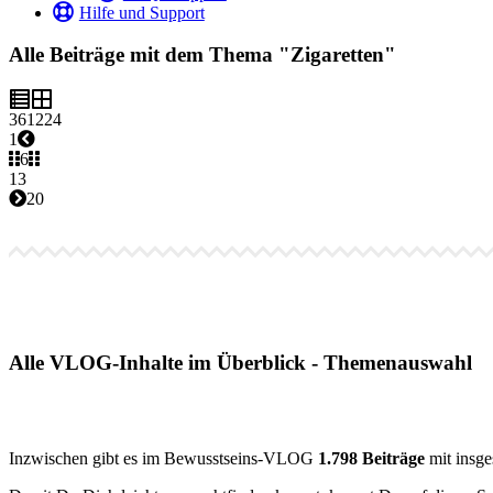
Hilfe und Support
Alle Beiträge mit dem Thema "Zigaretten"
3
6
12
24
1
6
13
20
Alle VLOG-Inhalte im Überblick - Themenauswahl
Inzwischen gibt es im Bewusstseins-VLOG
1.798 Beiträge
mit insg