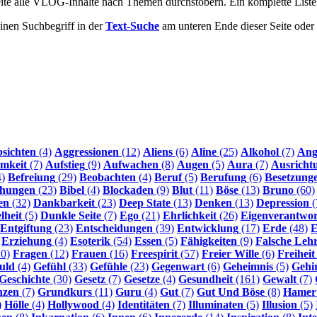
Seite alle VLOG-Inhalte nach Themen durchstöbern. Ein komplette List
inen Suchbegriff in der
Text-Suche
am unteren Ende dieser Seite ode
sichten
(4)
Aggressionen
(12)
Aliens
(6)
Aline
(25)
Alkohol
(7)
Ang
mkeit
(7)
Aufstieg
(9)
Aufwachen
(8)
Augen
(5)
Aura
(7)
Ausricht
)
Befreiung
(29)
Beobachten
(4)
Beruf
(5)
Berufung
(6)
Besetzung
ehungen
(23)
Bibel
(4)
Blockaden
(9)
Blut
(11)
Böse
(13)
Bruno
(60)
en
(32)
Dankbarkeit
(23)
Deep State
(13)
Denken
(13)
Depression
(
lheit
(5)
Dunkle Seite
(7)
Ego
(21)
Ehrlichkeit
(26)
Eigenverantwo
Entgiftung
(23)
Entscheidungen
(39)
Entwicklung
(17)
Erde
(48)
E
Erziehung
(4)
Esoterik
(54)
Essen
(5)
Fähigkeiten
(9)
Falsche Leh
0)
Fragen
(12)
Frauen
(16)
Freespirit
(57)
Freier Wille
(6)
Freiheit
uld
(4)
Gefühl
(33)
Gefühle
(23)
Gegenwart
(6)
Geheimnis
(5)
Gehi
Geschichte
(30)
Gesetz
(7)
Gesetze
(4)
Gesundheit
(161)
Gewalt
(7)
nzen
(7)
Grundkurs
(11)
Guru
(4)
Gut
(7)
Gut Und Böse
(8)
Hamer
)
Hölle
(4)
Hollywood
(4)
Identitäten
(7)
Illuminaten
(5)
Illusion
(5)