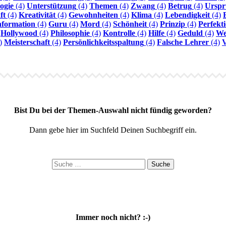
ogie
(4)
Unterstützung
(4)
Themen
(4)
Zwang
(4)
Betrug
(4)
Urspr
ft
(4)
Kreativität
(4)
Gewohnheiten
(4)
Klima
(4)
Lebendigkeit
(4)
nformation
(4)
Guru
(4)
Mord
(4)
Schönheit
(4)
Prinzip
(4)
Perfekt
Hollywood
(4)
Philosophie
(4)
Kontrolle
(4)
Hilfe
(4)
Geduld
(4)
We
)
Meisterschaft
(4)
Persönlichkeitsspaltung
(4)
Falsche Lehrer
(4)
V
Bist Du bei der Themen-Auswahl nicht fündig geworden?
Dann gebe hier im Suchfeld Deinen Suchbegriff ein.
Suche
nach:
Immer noch nicht? :-)