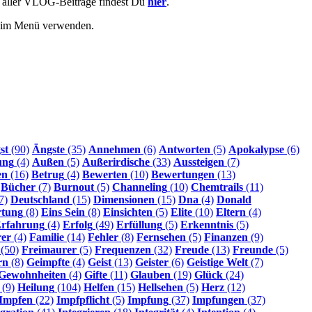
e aller VLOG-Beiträge findest Du
hier
.
r im Menü verwenden.
st
(90)
Ängste
(35)
Annehmen
(6)
Antworten
(5)
Apokalypse
(6)
ung
(4)
Außen
(5)
Außerirdische
(33)
Aussteigen
(7)
en
(16)
Betrug
(4)
Bewerten
(10)
Bewertungen
(13)
Bücher
(7)
Burnout
(5)
Channeling
(10)
Chemtrails
(11)
7)
Deutschland
(15)
Dimensionen
(15)
Dna
(4)
Donald
rtung
(8)
Eins Sein
(8)
Einsichten
(5)
Elite
(10)
Eltern
(4)
rfahrung
(4)
Erfolg
(49)
Erfüllung
(5)
Erkenntnis
(5)
rer
(4)
Familie
(14)
Fehler
(8)
Fernsehen
(5)
Finanzen
(9)
(50)
Freimaurer
(5)
Frequenzen
(32)
Freude
(13)
Freunde
(5)
rn
(8)
Geimpfte
(4)
Geist
(13)
Geister
(6)
Geistige Welt
(7)
Gewohnheiten
(4)
Gifte
(11)
Glauben
(19)
Glück
(24)
(9)
Heilung
(104)
Helfen
(15)
Hellsehen
(5)
Herz
(12)
Impfen
(22)
Impfpflicht
(5)
Impfung
(37)
Impfungen
(37)