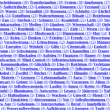
tscheidungen
(39)
Transformation
(39)
System
(38)
Impfungen
(37
3)
Außerirdische
(33)
Loslassen
(32)
Dämonen
(32)
Verstand
(32)
F
28)
Wasser
(28)
Sexualität
(28)
Resonanz
(27)
Schöpfer
(26)
Ehrlic
ck
(24)
Entgiftung
(23)
Wahrnehmung
(23)
Rituale
(23)
Beziehun
)
Ego
(21)
Sterben
(21)
Schmerz
(21)
Krankheit
(21)
Licht
(20)
Str
inkarnation
(19)
Medien
(19)
Glauben
(19)
Wissenschaft
(18)
Opfe
nnung
(17)
Reptiloide
(17)
Täuschung
(17)
Ziele
(17)
Wesen
(16)
Be
5)
Manifestieren
(15)
Missbrauch
(15)
Dimensionen
(15)
Mut
(14)
en
(13)
Krieg
(13)
Denken
(13)
Frieden
(13)
Freude
(13)
Bewertung
2)
Verschwörung
(12)
Erleuchtung
(12)
Aggressionen
(12)
Männe
11)
Energien
(11)
Weisheit
(11)
Gifte
(11)
Chemtrails
(11)
Endzeit
(
rump
(10)
Schwingung
(10)
Bewerten
(10)
Channeling
(10)
Trauer
torbene
(9)
Blockaden
(9)
Aufstieg
(9)
Finanzen
(9)
Hamer
(9)
Son
ufwachen
(8)
Mind Control
(8)
Selbsteinschätzung
(8)
Information
Kommunikation
(8)
Glücklich
(8)
Ufos
(8)
Reichtum
(8)
Verletzun
(7)
Welt
(7)
Vergebung
(7)
Vergangenheit
(7)
Selbstmord
(7)
Gewa
kohol
(7)
Zweifel
(7)
Bücher
(7)
Auflösen
(7)
Hingabe
(7)
Kontakt
(
)
Materie
(7)
Grenzen
(7)
Lebensaufgabe
(7)
Aura
(7)
Sinn
(7)
Vege
nwart
(6)
Geister
(6)
Lüge
(6)
Ordnung
(6)
Vorsorgen
(6)
Aliens
(6
räge
(6)
Selbstbewusstsein
(6)
Luzifer
(6)
Innen
(6)
Retter
(6)
Pfla
eufel
(5)
Illuminaten
(5)
Antworten
(5)
Gesara
(5)
Sklaverei
(5)
Na
g
(5)
Maßnahmen
(5)
Töten
(5)
Wachsen
(5)
Umwelt
(5)
Mond
(5)
pf
(5)
Einsichten
(5)
überzeugung
(5)
Not
(5)
Selbstbestimmung
(5
ew Age
(5)
Geheimnis
(5)
Interpretation
(5)
Beruf
(5)
Impfpflicht
(5
(4)
Wasseraufbereitung
(4)
Aufklärung
(4)
Lösungen
(4)
Taufe
(4)