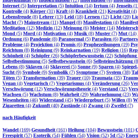
Individualität
(4)
Indoktrination
(12)
Information
(4)
Informatio
Internet
(5)
Interpretation
(5)
Intuition
(14)
Irrtum
(4)
Jenseits
(1
Kontrolle
(4)
Körper
(31)
Kraft
(4)
Krankheit
(21)
Kreativität
(4)
Lebensfreude
(8)
Lehrer
(13)
Leid
(18)
Lernen
(12)
Licht
(20)
Li
Macht
(7)
Mainstream
(11)
Mangel
(8)
Manifestation
(4)
Manifest
Meditation
(12)
Medizin
(12)
Meinung
(6)
Meister
(14)
Meistersch
Mond
(5)
Mord
(4)
Motivation
(4)
Musik
(8)
Muster
(7)
Mut
(14)
Ordnung
(6)
Pandemie
(8)
Paranormal
(5)
Parasiten
(6)
Partners
Probleme
(4)
Projektion
(4)
Promis
(6)
Prophezeihungen
(19)
Psy
Reichtum
(8)
Reinigung
(9)
Reinkarnation
(19)
Religion
(16)
Rept
Schönheit
(4)
Schöpfer
(26)
Schöpferbewusstsein
(22)
Schöpfung
Selbstbestimmung
(5)
Selbstbewusstsein
(6)
Selbsteinschätzung
(8
Lebens
(8)
Sklaven
(4)
Sklaverei
(5)
Sonne
(9)
Sparen
(4)
Spiegel
Sucht
(9)
Symbole
(9)
Symbolik
(7)
Symptome
(7)
System
(38)
Ta
Töten
(5)
Transformation
(39)
Trauer
(10)
Traumata
(35)
Traum
Vegan
(4)
Vegetarisch
(7)
Vegetarismus
(4)
Veränderung
(26)
Ve
Verschwörung
(12)
Verschwörungstheorie
(4)
Verstand
(32)
Vers
Wachsen
(5)
Wachstum
(8)
Wahrheit
(29)
Wahrnehmung
(23)
Wa
Wesenheiten
(46)
Widerstand
(45)
Wiedergeburt
(5)
Willen
(8)
Wi
Zigaretten
(4)
Zukunft
(40)
Zustände
(4)
Zwang
(4)
Zweifel
(7)
nach Häufigkeit
Wandel
(169)
Gesundheit
(161)
Heilung
(104)
Bewusstsein
(101)
Freespirit
(57)
Esoterik
(54)
Fühlen
(54)
Vision
(52)
5d
(52)
Energ