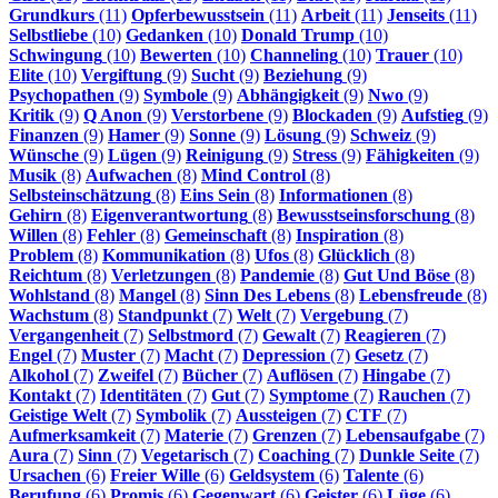
Grundkurs
(11)
Opferbewusstsein
(11)
Arbeit
(11)
Jenseits
(11)
Selbstliebe
(10)
Gedanken
(10)
Donald Trump
(10)
Schwingung
(10)
Bewerten
(10)
Channeling
(10)
Trauer
(10)
Elite
(10)
Vergiftung
(9)
Sucht
(9)
Beziehung
(9)
Psychopathen
(9)
Symbole
(9)
Abhängigkeit
(9)
Nwo
(9)
Kritik
(9)
Q Anon
(9)
Verstorbene
(9)
Blockaden
(9)
Aufstieg
(9)
Finanzen
(9)
Hamer
(9)
Sonne
(9)
Lösung
(9)
Schweiz
(9)
Wünsche
(9)
Lügen
(9)
Reinigung
(9)
Stress
(9)
Fähigkeiten
(9)
Musik
(8)
Aufwachen
(8)
Mind Control
(8)
Selbsteinschätzung
(8)
Eins Sein
(8)
Informationen
(8)
Gehirn
(8)
Eigenverantwortung
(8)
Bewusstseinsforschung
(8)
Willen
(8)
Fehler
(8)
Gemeinschaft
(8)
Inspiration
(8)
Problem
(8)
Kommunikation
(8)
Ufos
(8)
Glücklich
(8)
Reichtum
(8)
Verletzungen
(8)
Pandemie
(8)
Gut Und Böse
(8)
Wohlstand
(8)
Mangel
(8)
Sinn Des Lebens
(8)
Lebensfreude
(8)
Wachstum
(8)
Standpunkt
(7)
Welt
(7)
Vergebung
(7)
Vergangenheit
(7)
Selbstmord
(7)
Gewalt
(7)
Reagieren
(7)
Engel
(7)
Muster
(7)
Macht
(7)
Depression
(7)
Gesetz
(7)
Alkohol
(7)
Zweifel
(7)
Bücher
(7)
Auflösen
(7)
Hingabe
(7)
Kontakt
(7)
Identitäten
(7)
Gut
(7)
Symptome
(7)
Rauchen
(7)
Geistige Welt
(7)
Symbolik
(7)
Aussteigen
(7)
CTF
(7)
Aufmerksamkeit
(7)
Materie
(7)
Grenzen
(7)
Lebensaufgabe
(7)
Aura
(7)
Sinn
(7)
Vegetarisch
(7)
Coaching
(7)
Dunkle Seite
(7)
Ursachen
(6)
Freier Wille
(6)
Geldsystem
(6)
Talente
(6)
Berufung
(6)
Promis
(6)
Gegenwart
(6)
Geister
(6)
Lüge
(6)