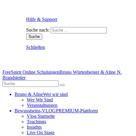
Hilfe & Support
Suche nach:
Schließen
FreeSpirit Online Schulungen
Bruno Würtenberger & Aline N.
Brandstetter
Bruno & Aline
Wer wir sind
Wer Wir Sind
Veranstaltungen
Bewusstseins-VLOG
PREMIUM-Plattform
Vlog Startseite
Teachings
Insights
Live On Stage