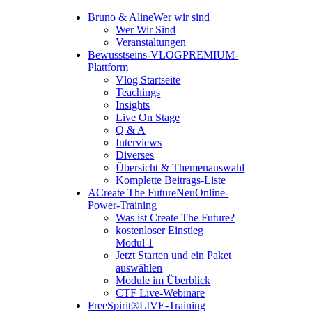
Bruno & Aline
Wer wir sind
Wer Wir Sind
Veranstaltungen
Bewusstseins-VLOG
PREMIUM-
Plattform
Vlog Startseite
Teachings
Insights
Live On Stage
Q & A
Interviews
Diverses
Übersicht & Themenauswahl
Komplette Beitrags-Liste
A
Create The Future
Neu
Online-
Power-Training
Was ist Create The Future?
kostenloser Einstieg
Modul 1
Jetzt Starten und ein Paket
auswählen
Module im Überblick
CTF Live-Webinare
FreeSpirit®
LIVE-Training