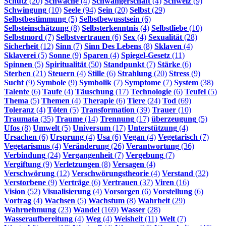
Schutz
(20)
Schwäche
(4)
Schwangerschaft
(4)
Schweiz
(9)
Schwingung
(10)
Seele
(94)
Sein
(20)
Selbst
(29)
Selbstbestimmung
(5)
Selbstbewusstsein
(6)
Selbsteinschätzung
(8)
Selbsterkenntnis
(4)
Selbstliebe
(10)
Selbstmord
(7)
Selbstvertrauen
(6)
Sex
(4)
Sexualität
(28)
Sicherheit
(12)
Sinn
(7)
Sinn Des Lebens
(8)
Sklaven
(4)
Sklaverei
(5)
Sonne
(9)
Sparen
(4)
Spiegel-Gesetz
(11)
Spinnen
(5)
Spiritualität
(50)
Standpunkt
(7)
Stärke
(6)
Sterben
(21)
Steuern
(4)
Stille
(6)
Strahlung
(20)
Stress
(9)
Sucht
(9)
Symbole
(9)
Symbolik
(7)
Symptome
(7)
System
(38)
Talente
(6)
Taufe
(4)
Täuschung
(17)
Technologie
(6)
Teufel
(5)
Thema
(5)
Themen
(4)
Therapie
(6)
Tiere
(24)
Tod
(69)
Toleranz
(4)
Töten
(5)
Transformation
(39)
Trauer
(10)
Traumata
(35)
Traume
(14)
Trennung
(17)
überzeugung
(5)
Ufos
(8)
Umwelt
(5)
Universum
(17)
Unterstützung
(4)
Ursachen
(6)
Ursprung
(4)
Usa
(6)
Vegan
(4)
Vegetarisch
(7)
Vegetarismus
(4)
Veränderung
(26)
Verantwortung
(36)
Verbindung
(24)
Vergangenheit
(7)
Vergebung
(7)
Vergiftung
(9)
Verletzungen
(8)
Versagen
(4)
Verschwörung
(12)
Verschwörungstheorie
(4)
Verstand
(32)
Verstorbene
(9)
Verträge
(6)
Vertrauen
(37)
Viren
(16)
Vision
(52)
Visualisierung
(4)
Vorsorgen
(6)
Vorstellung
(6)
Vortrag
(4)
Wachsen
(5)
Wachstum
(8)
Wahrheit
(29)
Wahrnehmung
(23)
Wandel
(169)
Wasser
(28)
Wasseraufbereitung
(4)
Weg
(4)
Weisheit
(11)
Welt
(7)