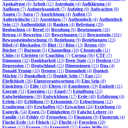
Apokalypse
(6)
Arbeit
(11)
Astrologie
(4)
Aufklärung
(4)
Auflösen
(7)
Aufmerksamkeit
(7)
Aufstieg
(9)
Aufwachen
(8)
Augen
(5)
Aura
(7)
Ausrichtung
(4)
Außen
(5)
Außerirdische
(33)
Aussteigen
(7)
Authentisch
(4)
Authentisch
Sein
(23)
Authentizität
(4)
Banken
(4)
Befreiung
(29)
Beobachten
(4)
Beruf
(6)
Berufung
(6)
Besetzungen
(16)
Betrug
(4)
Bewerten
(10)
Bewertungen
(13)
Bewusstsein
(101)
Bewusstseinsforschung
(8)
Beziehung
(9)
Beziehungen
(23)
Bibel
(4)
Blockaden
(9)
Blut
(11)
Böse
(13)
Bruno
(60)
Bücher
(7)
Burnout
(5)
Channeling
(10)
Chemtrails
(11)
Chips
(4)
Christen
(4)
Coaching
(7)
Corona
(96)
CTF
(7)
Dämonen
(32)
Dankbarkeit
(23)
Deep State
(13)
Denken
(13)
Depression
(7)
Deutschland
(15)
Dimensionen
(15)
Dna
(4)
Donald Trump
(10)
Drogen
(11)
Dummheit
(4)
Dunkel-
Mächte
(5)
Dunkelheit
(5)
Dunkle Seite
(7)
Ego
(21)
Ehrlichkeit
(26)
Eigenverantwortung
(8)
Eins Sein
(8)
Einsichten
(5)
Elite
(10)
Eltern
(4)
Emotionen
(19)
Endzeit
(11)
Energie
(51)
Energien
(11)
Engel
(7)
Entgiftung
(23)
Entscheidungen
(39)
Entwicklung
(17)
Erde
(48)
Erfahrung
(4)
Erfolg
(49)
Erfüllung
(5)
Erkenntnis
(5)
Erleuchtung
(12)
Ernährung
(49)
Erschaffen
(65)
Erwachen
(24)
Erziehung
(4)
Esoterik
(54)
Essen
(5)
Fähigkeiten
(9)
Falsche Lehrer
(4)
Familie
(14)
Fehler
(8)
Fernsehen
(5)
Finanzen
(9)
Finsternis
(4)
Flache Erde
(14)
Fleisch
(12)
Flucht
(4)
Forschen
(20)
Fragen
(12)
Frauen
(16)
Freespirit
(57)
Freier Wille
(6)