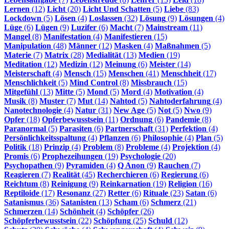
Lernen
(12)
Licht
(20)
Licht Und Schatten
(5)
Liebe
(83)
Lockdown
(5)
Lösen
(4)
Loslassen
(32)
Lösung
(9)
Lösungen
(4)
Lüge
(6)
Lügen
(9)
Luzifer
(6)
Macht
(7)
Mainstream
(11)
Mangel
(8)
Manifestation
(4)
Manifestieren
(15)
Manipulation
(48)
Männer
(12)
Masken
(4)
Maßnahmen
(5)
Materie
(7)
Matrix
(28)
Medialität
(13)
Medien
(19)
Meditation
(12)
Medizin
(12)
Meinung
(6)
Meister
(14)
Meisterschaft
(4)
Mensch
(15)
Menschen
(41)
Menschheit
(17)
Menschlichkeit
(5)
Mind Control
(8)
Missbrauch
(15)
Mitgefühl
(13)
Mitte
(5)
Mond
(5)
Mord
(4)
Motivation
(4)
Musik
(8)
Muster
(7)
Mut
(14)
Nahtod
(5)
Nahtoderfahrung
(4)
Nanotechnologie
(4)
Natur
(31)
New Age
(5)
Not
(5)
Nwo
(9)
Opfer
(18)
Opferbewusstsein
(11)
Ordnung
(6)
Pandemie
(8)
Paranormal
(5)
Parasiten
(6)
Partnerschaft
(31)
Perfektion
(4)
Persönlichkeitsspaltung
(4)
Pflanzen
(6)
Philosophie
(4)
Plan
(5)
Politik
(18)
Prinzip
(4)
Problem
(8)
Probleme
(4)
Projektion
(4)
Promis
(6)
Prophezeihungen
(19)
Psychologie
(20)
Psychopathen
(9)
Pyramiden
(4)
Q Anon
(9)
Rauchen
(7)
Reagieren
(7)
Realität
(45)
Recherchieren
(6)
Regierung
(6)
Reichtum
(8)
Reinigung
(9)
Reinkarnation
(19)
Religion
(16)
Reptiloide
(17)
Resonanz
(27)
Retter
(6)
Rituale
(23)
Satan
(6)
Satanismus
(36)
Satanisten
(13)
Scham
(6)
Schmerz
(21)
Schmerzen
(14)
Schönheit
(4)
Schöpfer
(26)
Schöpferbewusstsein
(22)
Schöpfung
(25)
Schuld
(12)