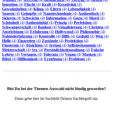
Intention
(4)
Flucht
(4)
Kraft
(4)
Kreativität
(4)
Gewohnheiten
(4)
Klima
(4)
Eltern
(4)
Lebendigkeit
(4)
Sparen
(4)
Geimpfte
(4)
Nanotechnologie
(4)
Authentisch
(4)
Sklaven
(4)
Schwäche
(4)
Information
(4)
Guru
(4)
Mord
(4)
Schönheit
(4)
Authentizität
(4)
Prinzip
(4)
Perfektion
(4)
Schwangerschaft
(4)
Banken
(4)
Visualisierung
(4)
Christen
(4)
Ausrichtung
(4)
Erfahrung
(4)
Hollywood
(4)
Philosophie
(4)
Nahtoderfahrung
(4)
Kontrolle
(4)
Hilfe
(4)
Geduld
(4)
Weg
(4)
Hölle
(4)
Zigaretten
(4)
Zustände
(4)
Projektion
(4)
Finsternis
(4)
Absichten
(4)
Irrtum
(4)
Selbsterkenntnis
(4)
Meisterschaft
(4)
Sex
(4)
Persönlichkeitsspaltung
(4)
Falsche
Lehrer
(4)
Versagen
(4)
Toleranz
(4)
Vegan
(4)
Masken
(4)
Bibel
(4)
Hilflosigkeit
(4)
Erziehung
(4)
Probleme
(4)
Bist Du bei der Themen-Auswahl nicht fündig geworden?
Dann gebe hier im Suchfeld Deinen Suchbegriff ein.