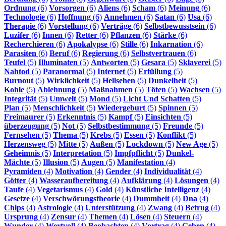
Ordnung
(6)
Vorsorgen
(6)
Aliens
(6)
Scham
(6)
Meinung
(6)
Technologie
(6)
Hoffnung
(6)
Annehmen
(6)
Satan
(6)
Usa
(6)
Therapie
(6)
Vorstellung
(6)
Verträge
(6)
Selbstbewusstsein
(6)
Luzifer
(6)
Innen
(6)
Retter
(6)
Pflanzen
(6)
Stärke
(6)
Recherchieren
(6)
Apokalypse
(6)
Stille
(6)
Inkarnation
(6)
Parasiten
(6)
Beruf
(6)
Regierung
(6)
Selbstvertrauen
(6)
Teufel
(5)
Illuminaten
(5)
Antworten
(5)
Gesara
(5)
Sklaverei
(5)
Nahtod
(5)
Paranormal
(5)
Internet
(5)
Erfüllung
(5)
Burnout
(5)
Wirklichkeit
(5)
Hellsehen
(5)
Dunkelheit
(5)
Kohle
(5)
Ablehnung
(5)
Maßnahmen
(5)
Töten
(5)
Wachsen
(5)
Integrität
(5)
Umwelt
(5)
Mond
(5)
Licht Und Schatten
(5)
Plan
(5)
Menschlichkeit
(5)
Wiedergeburt
(5)
Spinnen
(5)
Freimaurer
(5)
Erkenntnis
(5)
Kampf
(5)
Einsichten
(5)
überzeugung
(5)
Not
(5)
Selbstbestimmung
(5)
Freunde
(5)
Fernsehen
(5)
Thema
(5)
Krebs
(5)
Essen
(5)
Konflikt
(5)
Herzensweg
(5)
Mitte
(5)
Außen
(5)
Lockdown
(5)
New Age
(5)
Geheimnis
(5)
Interpretation
(5)
Impfpflicht
(5)
Dunkel-
Mächte
(5)
Illusion
(5)
Augen
(5)
Manifestation
(4)
Pyramiden
(4)
Motivation
(4)
Gender
(4)
Individualität
(4)
Götter
(4)
Wasseraufbereitung
(4)
Aufklärung
(4)
Lösungen
(4)
Taufe
(4)
Vegetarismus
(4)
Gold
(4)
Künstliche Intelligenz
(4)
Gesetze
(4)
Verschwörungstheorie
(4)
Dummheit
(4)
Dna
(4)
Chips
(4)
Astrologie
(4)
Unterstützung
(4)
Zwang
(4)
Betrug
(4)
Ursprung
(4)
Zensur
(4)
Themen
(4)
Lösen
(4)
Steuern
(4)
Wunder
(4)
Wertvoll
(4)
Beobachten
(4)
Vortrag
(4)
Geben
(4)