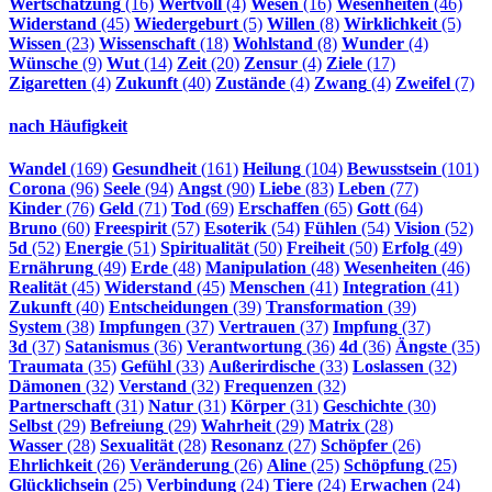
Wertschätzung
(16)
Wertvoll
(4)
Wesen
(16)
Wesenheiten
(46)
Widerstand
(45)
Wiedergeburt
(5)
Willen
(8)
Wirklichkeit
(5)
Wissen
(23)
Wissenschaft
(18)
Wohlstand
(8)
Wunder
(4)
Wünsche
(9)
Wut
(14)
Zeit
(20)
Zensur
(4)
Ziele
(17)
Zigaretten
(4)
Zukunft
(40)
Zustände
(4)
Zwang
(4)
Zweifel
(7)
nach Häufigkeit
Wandel
(169)
Gesundheit
(161)
Heilung
(104)
Bewusstsein
(101)
Corona
(96)
Seele
(94)
Angst
(90)
Liebe
(83)
Leben
(77)
Kinder
(76)
Geld
(71)
Tod
(69)
Erschaffen
(65)
Gott
(64)
Bruno
(60)
Freespirit
(57)
Esoterik
(54)
Fühlen
(54)
Vision
(52)
5d
(52)
Energie
(51)
Spiritualität
(50)
Freiheit
(50)
Erfolg
(49)
Ernährung
(49)
Erde
(48)
Manipulation
(48)
Wesenheiten
(46)
Realität
(45)
Widerstand
(45)
Menschen
(41)
Integration
(41)
Zukunft
(40)
Entscheidungen
(39)
Transformation
(39)
System
(38)
Impfungen
(37)
Vertrauen
(37)
Impfung
(37)
3d
(37)
Satanismus
(36)
Verantwortung
(36)
4d
(36)
Ängste
(35)
Traumata
(35)
Gefühl
(33)
Außerirdische
(33)
Loslassen
(32)
Dämonen
(32)
Verstand
(32)
Frequenzen
(32)
Partnerschaft
(31)
Natur
(31)
Körper
(31)
Geschichte
(30)
Selbst
(29)
Befreiung
(29)
Wahrheit
(29)
Matrix
(28)
Wasser
(28)
Sexualität
(28)
Resonanz
(27)
Schöpfer
(26)
Ehrlichkeit
(26)
Veränderung
(26)
Aline
(25)
Schöpfung
(25)
Glücklichsein
(25)
Verbindung
(24)
Tiere
(24)
Erwachen
(24)