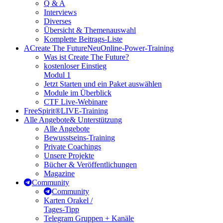
Q & A
Interviews
Diverses
Übersicht & Themenauswahl
Komplette Beitrags-Liste
A
Create The Future
Neu
Online-Power-Training
Was ist Create The Future?
kostenloser Einstieg
Modul 1
Jetzt Starten und ein Paket auswählen
Module im Überblick
CTF Live-Webinare
FreeSpirit®
LIVE-Training
Alle Angebote
& Unterstützung
Alle Angebote
Bewusstseins-Training
Private Coachings
Unsere Projekte
Bücher & Veröffentlichungen
Magazine
Community
Community
Karten Orakel /
Tages-Tipp
Telegram Gruppen + Kanäle