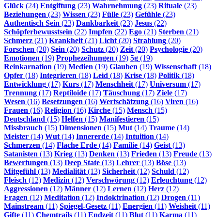
Glück
(24)
Entgiftung
(23)
Wahrnehmung
(23)
Rituale
(23)
Beziehungen
(23)
Wissen
(23)
Fülle
(23)
Gefühle
(23)
Authentisch Sein
(23)
Dankbarkeit
(23)
Jesus
(22)
Schöpferbewusstsein
(22)
Impfen
(22)
Ego
(21)
Sterben
(21)
Schmerz
(21)
Krankheit
(21)
Licht
(20)
Strahlung
(20)
Forschen
(20)
Sein
(20)
Schutz
(20)
Zeit
(20)
Psychologie
(20)
Emotionen
(19)
Prophezeihungen
(19)
5g
(19)
Reinkarnation
(19)
Medien
(19)
Glauben
(19)
Wissenschaft
(18)
Opfer
(18)
Integrieren
(18)
Leid
(18)
Krise
(18)
Politik
(18)
Entwicklung
(17)
Kurs
(17)
Menschheit
(17)
Universum
(17)
Trennung
(17)
Reptiloide
(17)
Täuschung
(17)
Ziele
(17)
Wesen
(16)
Besetzungen
(16)
Wertschätzung
(16)
Viren
(16)
Frauen
(16)
Religion
(16)
Kirche
(15)
Mensch
(15)
Deutschland
(15)
Helfen
(15)
Manifestieren
(15)
Missbrauch
(15)
Dimensionen
(15)
Mut
(14)
Traume
(14)
Meister
(14)
Wut
(14)
Innererde
(14)
Intuition
(14)
Schmerzen
(14)
Flache Erde
(14)
Familie
(14)
Geist
(13)
Satanisten
(13)
Krieg
(13)
Denken
(13)
Frieden
(13)
Freude
(13)
Bewertungen
(13)
Deep State
(13)
Lehrer
(13)
Böse
(13)
Mitgefühl
(13)
Medialität
(13)
Sicherheit
(12)
Schuld
(12)
Fleisch
(12)
Medizin
(12)
Verschwörung
(12)
Erleuchtung
(12)
Aggressionen
(12)
Männer
(12)
Lernen
(12)
Herz
(12)
Fragen
(12)
Meditation
(12)
Indoktrination
(12)
Drogen
(11)
Mainstream
(11)
Spiegel-Gesetz
(11)
Energien
(11)
Weisheit
(11)
Gifte
(11)
Chemtrails
(11)
Endzeit
(11)
Blut
(11)
Karma
(11)