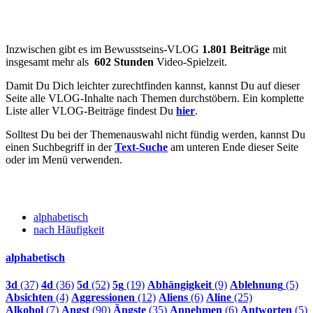
Inzwischen gibt es im Bewusstseins-VLOG
1.801 Beiträge
mit
insgesamt mehr als
602 Stunden
Video-Spielzeit.
Damit Du Dich leichter zurechtfinden kannst, kannst Du auf dieser
Seite alle VLOG-Inhalte nach Themen durchstöbern. Ein komplette
Liste aller VLOG-Beiträge findest Du
hier
.
Solltest Du bei der Themenauswahl nicht fündig werden, kannst Du
einen Suchbegriff in der
Text-Suche
am unteren Ende dieser Seite
oder im Menü verwenden.
alphabetisch
nach Häufigkeit
alphabetisch
3d
(37)
4d
(36)
5d
(52)
5g
(19)
Abhängigkeit
(9)
Ablehnung
(5)
Absichten
(4)
Aggressionen
(12)
Aliens
(6)
Aline
(25)
Alkohol
(7)
Angst
(90)
Ängste
(35)
Annehmen
(6)
Antworten
(5)