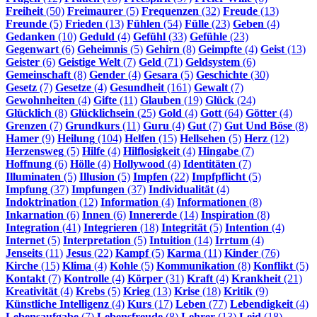
Freiheit
(50)
Freimaurer
(5)
Frequenzen
(32)
Freude
(13)
Freunde
(5)
Frieden
(13)
Fühlen
(54)
Fülle
(23)
Geben
(4)
Gedanken
(10)
Geduld
(4)
Gefühl
(33)
Gefühle
(23)
Gegenwart
(6)
Geheimnis
(5)
Gehirn
(8)
Geimpfte
(4)
Geist
(13)
Geister
(6)
Geistige Welt
(7)
Geld
(71)
Geldsystem
(6)
Gemeinschaft
(8)
Gender
(4)
Gesara
(5)
Geschichte
(30)
Gesetz
(7)
Gesetze
(4)
Gesundheit
(161)
Gewalt
(7)
Gewohnheiten
(4)
Gifte
(11)
Glauben
(19)
Glück
(24)
Glücklich
(8)
Glücklichsein
(25)
Gold
(4)
Gott
(64)
Götter
(4)
Grenzen
(7)
Grundkurs
(11)
Guru
(4)
Gut
(7)
Gut Und Böse
(8)
Hamer
(9)
Heilung
(104)
Helfen
(15)
Hellsehen
(5)
Herz
(12)
Herzensweg
(5)
Hilfe
(4)
Hilflosigkeit
(4)
Hingabe
(7)
Hoffnung
(6)
Hölle
(4)
Hollywood
(4)
Identitäten
(7)
Illuminaten
(5)
Illusion
(5)
Impfen
(22)
Impfpflicht
(5)
Impfung
(37)
Impfungen
(37)
Individualität
(4)
Indoktrination
(12)
Information
(4)
Informationen
(8)
Inkarnation
(6)
Innen
(6)
Innererde
(14)
Inspiration
(8)
Integration
(41)
Integrieren
(18)
Integrität
(5)
Intention
(4)
Internet
(5)
Interpretation
(5)
Intuition
(14)
Irrtum
(4)
Jenseits
(11)
Jesus
(22)
Kampf
(5)
Karma
(11)
Kinder
(76)
Kirche
(15)
Klima
(4)
Kohle
(5)
Kommunikation
(8)
Konflikt
(5)
Kontakt
(7)
Kontrolle
(4)
Körper
(31)
Kraft
(4)
Krankheit
(21)
Kreativität
(4)
Krebs
(5)
Krieg
(13)
Krise
(18)
Kritik
(9)
Künstliche Intelligenz
(4)
Kurs
(17)
Leben
(77)
Lebendigkeit
(4)
Lebensaufgabe
(7)
Lebensfreude
(8)
Lehrer
(13)
Leid
(18)