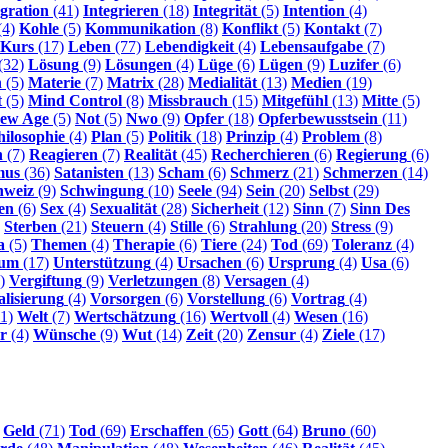
egration
(41)
Integrieren
(18)
Integrität
(5)
Intention
(4)
(4)
Kohle
(5)
Kommunikation
(8)
Konflikt
(5)
Kontakt
(7)
Kurs
(17)
Leben
(77)
Lebendigkeit
(4)
Lebensaufgabe
(7)
(32)
Lösung
(9)
Lösungen
(4)
Lüge
(6)
Lügen
(9)
Luzifer
(6)
n
(5)
Materie
(7)
Matrix
(28)
Medialität
(13)
Medien
(19)
t
(5)
Mind Control
(8)
Missbrauch
(15)
Mitgefühl
(13)
Mitte
(5)
ew Age
(5)
Not
(5)
Nwo
(9)
Opfer
(18)
Opferbewusstsein
(11)
hilosophie
(4)
Plan
(5)
Politik
(18)
Prinzip
(4)
Problem
(8)
n
(7)
Reagieren
(7)
Realität
(45)
Recherchieren
(6)
Regierung
(6)
mus
(36)
Satanisten
(13)
Scham
(6)
Schmerz
(21)
Schmerzen
(14)
hweiz
(9)
Schwingung
(10)
Seele
(94)
Sein
(20)
Selbst
(29)
en
(6)
Sex
(4)
Sexualität
(28)
Sicherheit
(12)
Sinn
(7)
Sinn Des
Sterben
(21)
Steuern
(4)
Stille
(6)
Strahlung
(20)
Stress
(9)
a
(5)
Themen
(4)
Therapie
(6)
Tiere
(24)
Tod
(69)
Toleranz
(4)
sum
(17)
Unterstützung
(4)
Ursachen
(6)
Ursprung
(4)
Usa
(6)
)
Vergiftung
(9)
Verletzungen
(8)
Versagen
(4)
alisierung
(4)
Vorsorgen
(6)
Vorstellung
(6)
Vortrag
(4)
1)
Welt
(7)
Wertschätzung
(16)
Wertvoll
(4)
Wesen
(16)
r
(4)
Wünsche
(9)
Wut
(14)
Zeit
(20)
Zensur
(4)
Ziele
(17)
Geld
(71)
Tod
(69)
Erschaffen
(65)
Gott
(64)
Bruno
(60)