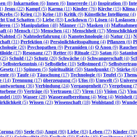
nen
(8)
Inkarnation
(6)
Innen
(6)
Innererde
(14)
Inspiration
(8)
Int
1)
Jesus
(22)
Kampf
(5)
Karma
(11)
Kinder
(76)
Kirche
(15)
Klima
Krebs
(5)
Krieg
(13)
Krise
(18)
Kritik
(9)
Künstliche Intelligenz
(4)
cht Und Schatten
(5)
Liebe
(83)
Lockdown
(5)
Lösen
(4)
Loslassen
ieren
(15)
Manipulation
(48)
Männer
(12)
Masken
(4)
Maßnahme
aft
(4)
Mensch
(15)
Menschen
(41)
Menschheit
(17)
Menschlichkei
Nahtod
(5)
Nahtoderfahrung
(4)
Nanotechnologie
(4)
Natur
(31)
N
chaft
(31)
Perfektion
(4)
Persönlichkeitsspaltung
(4)
Pflanzen
(6)
P
chologie
(20)
Psychopathen
(9)
Pyramiden
(4)
Q Anon
(9)
Rauche
iloide
(17)
Resonanz
(27)
Retter
(6)
Rituale
(23)
Satan
(6)
Satanis
(25)
Schuld
(12)
Schutz
(20)
Schwäche
(4)
Schwangerschaft
(4)
Sc
)
Selbsterkenntnis
(4)
Selbstliebe
(10)
Selbstmord
(7)
Selbstvertrau
-Gesetz
(11)
Spinnen
(5)
Spiritualität
(50)
Standpunkt
(7)
Stärke
(6)
lente
(6)
Taufe
(4)
Täuschung
(17)
Technologie
(6)
Teufel
(5)
Them
e
(14)
Trennung
(17)
überzeugung
(5)
Ufos
(8)
Umwelt
(5)
Univer
rantwortung
(36)
Verbindung
(24)
Vergangenheit
(7)
Vergebung
(7
torbene
(9)
Verträge
(6)
Vertrauen
(37)
Viren
(16)
Vision
(52)
Visu
ndel
(169)
Wasser
(28)
Wasseraufbereitung
(4)
Weg
(4)
Weisheit
(1
rklichkeit
(5)
Wissen
(23)
Wissenschaft
(18)
Wohlstand
(8)
Wunde
Corona
(96)
Seele
(94)
Angst
(90)
Liebe
(83)
Leben
(77)
Kinder
(76)