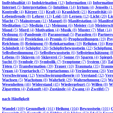
Individualität
(4)
Indoktrination
(12)
Information
(4)
Informatio
Internet
(5)
Interpretation
(5)
Intuition
(14)
Irrtum
(4)
Jenseits
(1
Kontrolle
(4)
Körper
(31)
Kraft
(4)
Krankheit
(21)
Kreativität
(4)
Lebensfreude
(8)
Lehrer
(13)
Leid
(18)
Lernen
(12)
Licht
(20)
Li
Macht
(7)
Mainstream
(11)
Mangel
(8)
Manifestation
(4)
Manifest
Meditation
(12)
Medizin
(12)
Meinung
(6)
Meister
(14)
Meistersch
Mond
(5)
Mord
(4)
Motivation
(4)
Musik
(8)
Muster
(7)
Mut
(14)
Ordnung
(6)
Pandemie
(8)
Paranormal
(5)
Parasiten
(6)
Partners
Probleme
(4)
Projektion
(4)
Promis
(6)
Prophezeihungen
(19)
Psy
Reichtum
(8)
Reinigung
(9)
Reinkarnation
(19)
Religion
(16)
Rept
Schönheit
(4)
Schöpfer
(26)
Schöpferbewusstsein
(22)
Schöpfung
Selbstbestimmung
(5)
Selbstbewusstsein
(6)
Selbsteinschätzung
(8
Lebens
(8)
Sklaven
(4)
Sklaverei
(5)
Sonne
(9)
Sparen
(4)
Spiegel
Sucht
(9)
Symbole
(9)
Symbolik
(7)
Symptome
(7)
System
(38)
Ta
Töten
(5)
Transformation
(39)
Trauer
(10)
Traumata
(35)
Traum
Vegan
(4)
Vegetarisch
(7)
Vegetarismus
(4)
Veränderung
(26)
Ve
Verschwörung
(12)
Verschwörungstheorie
(4)
Verstand
(32)
Vers
Wachsen
(5)
Wachstum
(8)
Wahrheit
(29)
Wahrnehmung
(23)
Wa
Wesenheiten
(46)
Widerstand
(45)
Wiedergeburt
(5)
Willen
(8)
Wi
Zigaretten
(4)
Zukunft
(40)
Zustände
(4)
Zwang
(4)
Zweifel
(7)
nach Häufigkeit
Wandel
(169)
Gesundheit
(161)
Heilung
(104)
Bewusstsein
(101)