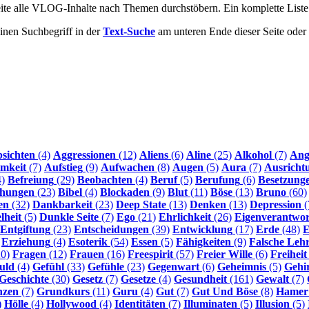
Seite alle VLOG-Inhalte nach Themen durchstöbern. Ein komplette List
inen Suchbegriff in der
Text-Suche
am unteren Ende dieser Seite ode
sichten
(4)
Aggressionen
(12)
Aliens
(6)
Aline
(25)
Alkohol
(7)
Ang
mkeit
(7)
Aufstieg
(9)
Aufwachen
(8)
Augen
(5)
Aura
(7)
Ausricht
)
Befreiung
(29)
Beobachten
(4)
Beruf
(5)
Berufung
(6)
Besetzung
ehungen
(23)
Bibel
(4)
Blockaden
(9)
Blut
(11)
Böse
(13)
Bruno
(60)
en
(32)
Dankbarkeit
(23)
Deep State
(13)
Denken
(13)
Depression
(
lheit
(5)
Dunkle Seite
(7)
Ego
(21)
Ehrlichkeit
(26)
Eigenverantwo
Entgiftung
(23)
Entscheidungen
(39)
Entwicklung
(17)
Erde
(48)
E
Erziehung
(4)
Esoterik
(54)
Essen
(5)
Fähigkeiten
(9)
Falsche Leh
0)
Fragen
(12)
Frauen
(16)
Freespirit
(57)
Freier Wille
(6)
Freiheit
uld
(4)
Gefühl
(33)
Gefühle
(23)
Gegenwart
(6)
Geheimnis
(5)
Gehi
Geschichte
(30)
Gesetz
(7)
Gesetze
(4)
Gesundheit
(161)
Gewalt
(7)
nzen
(7)
Grundkurs
(11)
Guru
(4)
Gut
(7)
Gut Und Böse
(8)
Hamer
)
Hölle
(4)
Hollywood
(4)
Identitäten
(7)
Illuminaten
(5)
Illusion
(5)