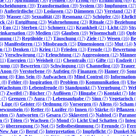
ie
(51)
Spiritualität
(50)
Freiheit
(50)
Erfolg
(49)
Ernährung
(49)
E
tscheidungen
(39)
Transformation
(39)
System
(38)
Impfungen
(37
3)
Außerirdische
(33)
Loslassen
(32)
Dämonen
(32)
Verstand
(32)
F
28)
Wasser
(28)
Sexualität
(28)
Resonanz
(27)
Schöpfer
(26)
Ehrlic
ck
(24)
Entgiftung
(23)
Wahrnehmung
(23)
Rituale
(23)
Beziehun
)
Ego
(21)
Sterben
(21)
Schmerz
(21)
Krankheit
(21)
Licht
(20)
Str
inkarnation
(19)
Medien
(19)
Glauben
(19)
Wissenschaft
(18)
Opfe
nnung
(17)
Reptiloide
(17)
Täuschung
(17)
Ziele
(17)
Wesen
(16)
Be
5)
Manifestieren
(15)
Missbrauch
(15)
Dimensionen
(15)
Mut
(14)
M
en
(13)
Denken
(13)
Krieg
(13)
Frieden
(13)
Freude
(13)
Bewertung
2)
Verschwörung
(12)
Erleuchtung
(12)
Aggressionen
(12)
Männe
11)
Energien
(11)
Weisheit
(11)
Chemtrails
(11)
Gifte
(11)
Endzeit
(
rump
(10)
Bewerten
(10)
Schwingung
(10)
Channeling
(10)
Trauer
 Anon
(9)
Verstorbene
(9)
Aufstieg
(9)
Finanzen
(9)
Hamer
(9)
Son
zung
(8)
Eins Sein
(8)
Aufwachen
(8)
Mind Control
(8)
Information
t
(8)
Fehler
(8)
Inspiration
(8)
Problem
(8)
Kommunikation
(8)
Ufo
Wachstum
(8)
Lebensfreude
(8)
Standpunkt
(7)
Vergebung
(7)
Wel
(7)
Zweifel
(7)
Bücher
(7)
Auflösen
(7)
Hingabe
(7)
Kontakt
(7)
Ide
e
(7)
Grenzen
(7)
Aura
(7)
Lebensaufgabe
(7)
Sinn
(7)
Vegetarisch
(
)
Lüge
(6)
Geister
(6)
Ordnung
(6)
Vorsorgen
(6)
Aliens
(6)
Scham
(
bewusstsein
(6)
Retter
(6)
Luzifer
(6)
Innen
(6)
Stärke
(6)
Pflanzen
aten
(5)
Antworten
(5)
Gesara
(5)
Sklaverei
(5)
Nahtod
(5)
Parano
n
(5)
Töten
(5)
Wachsen
(5)
Mond
(5)
Licht Und Schatten
(5)
Integ
(5)
überzeugung
(5)
Not
(5)
Selbstbestimmung
(5)
Freunde
(5)
Fer
New Age
(5)
Beruf
(5)
Interpretation
(5)
Impfpflicht
(5)
Dunkel-Mä