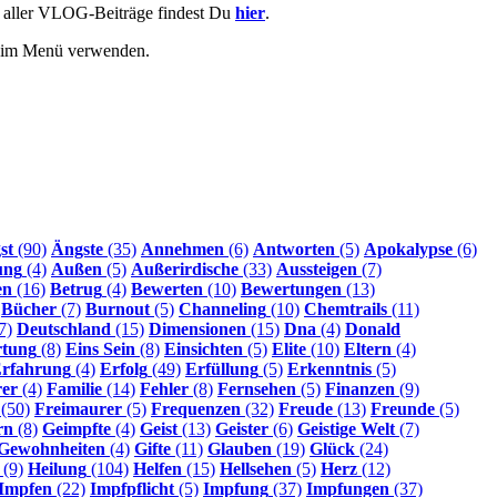
e aller VLOG-Beiträge findest Du
hier
.
r im Menü verwenden.
st
(90)
Ängste
(35)
Annehmen
(6)
Antworten
(5)
Apokalypse
(6)
ung
(4)
Außen
(5)
Außerirdische
(33)
Aussteigen
(7)
en
(16)
Betrug
(4)
Bewerten
(10)
Bewertungen
(13)
Bücher
(7)
Burnout
(5)
Channeling
(10)
Chemtrails
(11)
7)
Deutschland
(15)
Dimensionen
(15)
Dna
(4)
Donald
rtung
(8)
Eins Sein
(8)
Einsichten
(5)
Elite
(10)
Eltern
(4)
rfahrung
(4)
Erfolg
(49)
Erfüllung
(5)
Erkenntnis
(5)
rer
(4)
Familie
(14)
Fehler
(8)
Fernsehen
(5)
Finanzen
(9)
(50)
Freimaurer
(5)
Frequenzen
(32)
Freude
(13)
Freunde
(5)
rn
(8)
Geimpfte
(4)
Geist
(13)
Geister
(6)
Geistige Welt
(7)
Gewohnheiten
(4)
Gifte
(11)
Glauben
(19)
Glück
(24)
(9)
Heilung
(104)
Helfen
(15)
Hellsehen
(5)
Herz
(12)
Impfen
(22)
Impfpflicht
(5)
Impfung
(37)
Impfungen
(37)