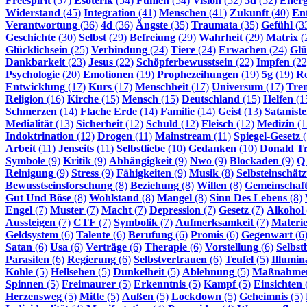
Freespirit
(57)
Esoterik
(54)
Fühlen
(54)
Vision
(52)
5d
(52)
Energ
Widerstand
(45)
Integration
(41)
Menschen
(41)
Zukunft
(40)
En
Verantwortung
(36)
4d
(36)
Ängste
(35)
Traumata
(35)
Gefühl
(3
Geschichte
(30)
Selbst
(29)
Befreiung
(29)
Wahrheit
(29)
Matrix
(
Glücklichsein
(25)
Verbindung
(24)
Tiere
(24)
Erwachen
(24)
Glü
Dankbarkeit
(23)
Jesus
(22)
Schöpferbewusstsein
(22)
Impfen
(22
Psychologie
(20)
Emotionen
(19)
Prophezeihungen
(19)
5g
(19)
Re
Entwicklung
(17)
Kurs
(17)
Menschheit
(17)
Universum
(17)
Tre
Religion
(16)
Kirche
(15)
Mensch
(15)
Deutschland
(15)
Helfen
(1
Schmerzen
(14)
Flache Erde
(14)
Familie
(14)
Geist
(13)
Satanist
Medialität
(13)
Sicherheit
(12)
Schuld
(12)
Fleisch
(12)
Medizin
(1
Indoktrination
(12)
Drogen
(11)
Mainstream
(11)
Spiegel-Gesetz
(
Arbeit
(11)
Jenseits
(11)
Selbstliebe
(10)
Gedanken
(10)
Donald T
Symbole
(9)
Kritik
(9)
Abhängigkeit
(9)
Nwo
(9)
Blockaden
(9)
Q
Reinigung
(9)
Stress
(9)
Fähigkeiten
(9)
Musik
(8)
Selbsteinschät
Bewusstseinsforschung
(8)
Beziehung
(8)
Willen
(8)
Gemeinschaf
Gut Und Böse
(8)
Wohlstand
(8)
Mangel
(8)
Sinn Des Lebens
(8)
Engel
(7)
Muster
(7)
Macht
(7)
Depression
(7)
Gesetz
(7)
Alkohol
Aussteigen
(7)
CTF
(7)
Symbolik
(7)
Aufmerksamkeit
(7)
Materi
Geldsystem
(6)
Talente
(6)
Berufung
(6)
Promis
(6)
Gegenwart
(6
Satan
(6)
Usa
(6)
Verträge
(6)
Therapie
(6)
Vorstellung
(6)
Selbst
Parasiten
(6)
Regierung
(6)
Selbstvertrauen
(6)
Teufel
(5)
Illumin
Kohle
(5)
Hellsehen
(5)
Dunkelheit
(5)
Ablehnung
(5)
Maßnahme
Spinnen
(5)
Freimaurer
(5)
Erkenntnis
(5)
Kampf
(5)
Einsichten
Herzensweg
(5)
Mitte
(5)
Außen
(5)
Lockdown
(5)
Geheimnis
(5)