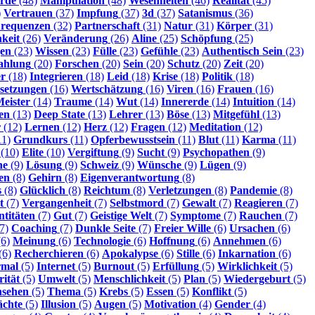
rde
(48)
Manipulation
(48)
Wesenheiten
(46)
Realität
(45)
)
Vertrauen
(37)
Impfung
(37)
3d
(37)
Satanismus
(36)
requenzen
(32)
Partnerschaft
(31)
Natur
(31)
Körper
(31)
hkeit
(26)
Veränderung
(26)
Aline
(25)
Schöpfung
(25)
gen
(23)
Wissen
(23)
Fülle
(23)
Gefühle
(23)
Authentisch Sein
(23)
ahlung
(20)
Forschen
(20)
Sein
(20)
Schutz
(20)
Zeit
(20)
r
(18)
Integrieren
(18)
Leid
(18)
Krise
(18)
Politik
(18)
setzungen
(16)
Wertschätzung
(16)
Viren
(16)
Frauen
(16)
eister
(14)
Traume
(14)
Wut
(14)
Innererde
(14)
Intuition
(14)
en
(13)
Deep State
(13)
Lehrer
(13)
Böse
(13)
Mitgefühl
(13)
r
(12)
Lernen
(12)
Herz
(12)
Fragen
(12)
Meditation
(12)
11)
Grundkurs
(11)
Opferbewusstsein
(11)
Blut
(11)
Karma
(11)
(10)
Elite
(10)
Vergiftung
(9)
Sucht
(9)
Psychopathen
(9)
ne
(9)
Lösung
(9)
Schweiz
(9)
Wünsche
(9)
Lügen
(9)
en
(8)
Gehirn
(8)
Eigenverantwortung
(8)
s
(8)
Glücklich
(8)
Reichtum
(8)
Verletzungen
(8)
Pandemie
(8)
t
(7)
Vergangenheit
(7)
Selbstmord
(7)
Gewalt
(7)
Reagieren
(7)
ntitäten
(7)
Gut
(7)
Geistige Welt
(7)
Symptome
(7)
Rauchen
(7)
7)
Coaching
(7)
Dunkle Seite
(7)
Freier Wille
(6)
Ursachen
(6)
6)
Meinung
(6)
Technologie
(6)
Hoffnung
(6)
Annehmen
(6)
(6)
Recherchieren
(6)
Apokalypse
(6)
Stille
(6)
Inkarnation
(6)
rmal
(5)
Internet
(5)
Burnout
(5)
Erfüllung
(5)
Wirklichkeit
(5)
rität
(5)
Umwelt
(5)
Menschlichkeit
(5)
Plan
(5)
Wiedergeburt
(5)
nsehen
(5)
Thema
(5)
Krebs
(5)
Essen
(5)
Konflikt
(5)
chte
(5)
Illusion
(5)
Augen
(5)
Motivation
(4)
Gender
(4)