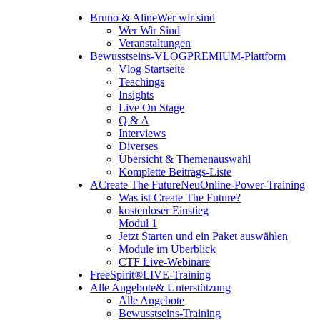
Bruno & Aline
Wer wir sind
Wer Wir Sind
Veranstaltungen
Bewusstseins-VLOG
PREMIUM-Plattform
Vlog Startseite
Teachings
Insights
Live On Stage
Q & A
Interviews
Diverses
Übersicht & Themenauswahl
Komplette Beitrags-Liste
A
Create The Future
Neu
Online-Power-Training
Was ist Create The Future?
kostenloser Einstieg
Modul 1
Jetzt Starten und ein Paket auswählen
Module im Überblick
CTF Live-Webinare
FreeSpirit®
LIVE-Training
Alle Angebote
& Unterstützung
Alle Angebote
Bewusstseins-Training