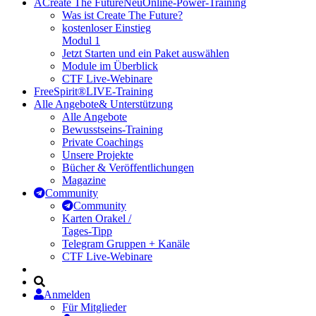
A
Create The Future
Neu
Online-Power-Training
Was ist Create The Future?
kostenloser Einstieg
Modul 1
Jetzt Starten und ein Paket auswählen
Module im Überblick
CTF Live-Webinare
FreeSpirit®
LIVE-Training
Alle Angebote
& Unterstützung
Alle Angebote
Bewusstseins-Training
Private Coachings
Unsere Projekte
Bücher & Veröffentlichungen
Magazine
Community
Community
Karten Orakel /
Tages-Tipp
Telegram Gruppen + Kanäle
CTF Live-Webinare
Anmelden
Für Mitglieder