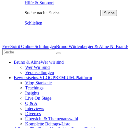
Hilfe & Support
Suche nach:
Schließen
FreeSpirit Online Schulungen
Bruno Würtenberger & Aline N. Brandst
Bruno & Aline
Wer wir sind
Wer Wir Sind
Veranstaltungen
Bewusstseins-VLOG
PREMIUM-Plattform
Vlog Startseite
Teachings
Insights
Live On Stage
Q & A
Interviews
Diverses
Übersicht & Themenauswahl
Komplette Beitrags-Liste