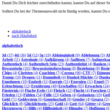
Damit Du Dich leichter zurechtfinden kannst, kannst Du auf dieser 
Solltest Du bei der Themenauswahl nicht fündig werden, kannst Du e
alphabetisch
nach Häufigkeit
alphabetisch
3d
(37)
4d
(36)
5d
(52)
5g
(19)
Abhängigkeit
(9)
Ablehnung
(5)
Ab
Arbeit
(11)
Astrologie
(4)
Aufklärung
(4)
Auflösen
(7)
Aufmerksa
Authentisch
(4)
Authentisch Sein
(23)
Authentizität
(4)
Banken
(4
Bewusstsein
(101)
Bewusstseinsforschung
(8)
Beziehung
(8)
Bezi
Chips
(4)
Christen
(4)
Coaching
(7)
Corona
(96)
CTF
(7)
Dämon
Trump
(10)
Drogen
(11)
Dummheit
(4)
Dunkel-Mächte
(5)
Dunke
Emotionen
(19)
Endzeit
(11)
Energie
(51)
Energien
(11)
Engel
(7)
Erleuchtung
(12)
Ernährung
(49)
Erschaffen
(65)
Erwachen
(24)
Finsternis
(4)
Flache Erde
(14)
Fleisch
(12)
Flucht
(4)
Forschen
(2
Frieden
(13)
Fühlen
(54)
Fülle
(23)
Geben
(4)
Gedanken
(10)
Ged
Geld
(71)
Geldsystem
(6)
Gemeinschaft
(8)
Gender
(4)
Gesara
(5)
Glücklich
(8)
Glücklichsein
(25)
Gold
(4)
Gott
(64)
Götter
(4)
Gre
Herzensweg
(5)
Hilfe
(4)
Hilflosigkeit
(4)
Hingabe
(7)
Hoffnung
(6