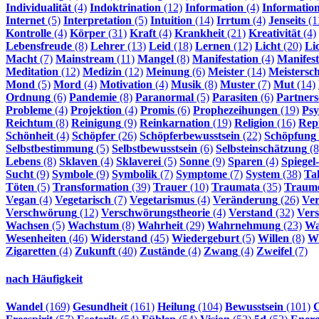
Individualität
(4)
Indoktrination
(12)
Information
(4)
Informatio
Internet
(5)
Interpretation
(5)
Intuition
(14)
Irrtum
(4)
Jenseits
(1
Kontrolle
(4)
Körper
(31)
Kraft
(4)
Krankheit
(21)
Kreativität
(4)
Lebensfreude
(8)
Lehrer
(13)
Leid
(18)
Lernen
(12)
Licht
(20)
Li
Macht
(7)
Mainstream
(11)
Mangel
(8)
Manifestation
(4)
Manifest
Meditation
(12)
Medizin
(12)
Meinung
(6)
Meister
(14)
Meistersch
Mond
(5)
Mord
(4)
Motivation
(4)
Musik
(8)
Muster
(7)
Mut
(14)
Ordnung
(6)
Pandemie
(8)
Paranormal
(5)
Parasiten
(6)
Partners
Probleme
(4)
Projektion
(4)
Promis
(6)
Prophezeihungen
(19)
Psy
Reichtum
(8)
Reinigung
(9)
Reinkarnation
(19)
Religion
(16)
Rept
Schönheit
(4)
Schöpfer
(26)
Schöpferbewusstsein
(22)
Schöpfung
Selbstbestimmung
(5)
Selbstbewusstsein
(6)
Selbsteinschätzung
(8
Lebens
(8)
Sklaven
(4)
Sklaverei
(5)
Sonne
(9)
Sparen
(4)
Spiegel
Sucht
(9)
Symbole
(9)
Symbolik
(7)
Symptome
(7)
System
(38)
Ta
Töten
(5)
Transformation
(39)
Trauer
(10)
Traumata
(35)
Traum
Vegan
(4)
Vegetarisch
(7)
Vegetarismus
(4)
Veränderung
(26)
Ve
Verschwörung
(12)
Verschwörungstheorie
(4)
Verstand
(32)
Vers
Wachsen
(5)
Wachstum
(8)
Wahrheit
(29)
Wahrnehmung
(23)
Wa
Wesenheiten
(46)
Widerstand
(45)
Wiedergeburt
(5)
Willen
(8)
Wi
Zigaretten
(4)
Zukunft
(40)
Zustände
(4)
Zwang
(4)
Zweifel
(7)
nach Häufigkeit
Wandel
(169)
Gesundheit
(161)
Heilung
(104)
Bewusstsein
(101)