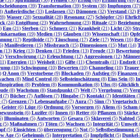
ie
(51)
Spiritualität
(50)
Freiheit
(50)
Erfolg
(49)
Ernährung
(49)
E
tscheidungen
(39)
Transformation
(39)
System
(38)
Impfungen
(37
3)
Außerirdische
(33)
Loslassen
(32)
Dämonen
(32)
Verstand
(32)
F
28)
Wasser
(28)
Sexualität
(28)
Resonanz
(27)
Schöpfer
(26)
Ehrlic
ck
(24)
Entgiftung
(23)
Wahrnehmung
(23)
Rituale
(23)
Beziehun
)
Ego
(21)
Sterben
(21)
Schmerz
(21)
Krankheit
(21)
Licht
(20)
Str
inkarnation
(19)
Medien
(19)
Glauben
(19)
Wissenschaft
(18)
Opfe
nnung
(17)
Reptiloide
(17)
Täuschung
(17)
Ziele
(17)
Wesen
(16)
Be
5)
Manifestieren
(15)
Missbrauch
(15)
Dimensionen
(15)
Mut
(14)
en
(13)
Krieg
(13)
Denken
(13)
Frieden
(13)
Freude
(13)
Bewertung
2)
Verschwörung
(12)
Erleuchtung
(12)
Aggressionen
(12)
Männe
11)
Energien
(11)
Weisheit
(11)
Gifte
(11)
Chemtrails
(11)
Endzeit
(
rump
(10)
Schwingung
(10)
Bewerten
(10)
Channeling
(10)
Trauer
)
Q Anon
(9)
Verstorbene
(9)
Blockaden
(9)
Aufstieg
(9)
Finanzen
(
wachen
(8)
Mind Control
(8)
Selbsteinschätzung
(8)
Eins Sein
(8)
I
Inspiration
(8)
Problem
(8)
Kommunikation
(8)
Ufos
(8)
Glücklich
eude
(8)
Wachstum
(8)
Standpunkt
(7)
Welt
(7)
Vergebung
(7)
Verg
l
(7)
Bücher
(7)
Auflösen
(7)
Hingabe
(7)
Kontakt
(7)
Identitäten
(7
e
(7)
Grenzen
(7)
Lebensaufgabe
(7)
Aura
(7)
Sinn
(7)
Vegetarisch
(
)
Geister
(6)
Lüge
(6)
Ordnung
(6)
Vorsorgen
(6)
Aliens
(6)
Scham
(
bewusstsein
(6)
Luzifer
(6)
Innen
(6)
Retter
(6)
Pflanzen
(6)
Stärke
5)
Illuminaten
(5)
Antworten
(5)
Gesara
(5)
Sklaverei
(5)
Nahtod
(5
g
(5)
Maßnahmen
(5)
Töten
(5)
Wachsen
(5)
Integrität
(5)
Umwelt
(
pf
(5)
Einsichten
(5)
überzeugung
(5)
Not
(5)
Selbstbestimmung
(5
ew Age
(5)
Geheimnis
(5)
Interpretation
(5)
Impfpflicht
(5)
Dunkel