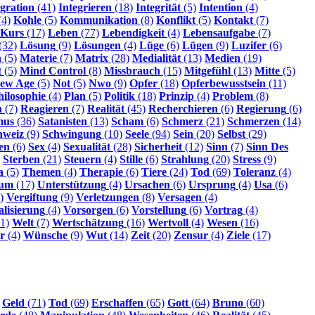
egration
(41)
Integrieren
(18)
Integrität
(5)
Intention
(4)
(4)
Kohle
(5)
Kommunikation
(8)
Konflikt
(5)
Kontakt
(7)
Kurs
(17)
Leben
(77)
Lebendigkeit
(4)
Lebensaufgabe
(7)
(32)
Lösung
(9)
Lösungen
(4)
Lüge
(6)
Lügen
(9)
Luzifer
(6)
n
(5)
Materie
(7)
Matrix
(28)
Medialität
(13)
Medien
(19)
t
(5)
Mind Control
(8)
Missbrauch
(15)
Mitgefühl
(13)
Mitte
(5)
ew Age
(5)
Not
(5)
Nwo
(9)
Opfer
(18)
Opferbewusstsein
(11)
hilosophie
(4)
Plan
(5)
Politik
(18)
Prinzip
(4)
Problem
(8)
n
(7)
Reagieren
(7)
Realität
(45)
Recherchieren
(6)
Regierung
(6)
mus
(36)
Satanisten
(13)
Scham
(6)
Schmerz
(21)
Schmerzen
(14)
hweiz
(9)
Schwingung
(10)
Seele
(94)
Sein
(20)
Selbst
(29)
en
(6)
Sex
(4)
Sexualität
(28)
Sicherheit
(12)
Sinn
(7)
Sinn Des
Sterben
(21)
Steuern
(4)
Stille
(6)
Strahlung
(20)
Stress
(9)
a
(5)
Themen
(4)
Therapie
(6)
Tiere
(24)
Tod
(69)
Toleranz
(4)
sum
(17)
Unterstützung
(4)
Ursachen
(6)
Ursprung
(4)
Usa
(6)
)
Vergiftung
(9)
Verletzungen
(8)
Versagen
(4)
alisierung
(4)
Vorsorgen
(6)
Vorstellung
(6)
Vortrag
(4)
1)
Welt
(7)
Wertschätzung
(16)
Wertvoll
(4)
Wesen
(16)
r
(4)
Wünsche
(9)
Wut
(14)
Zeit
(20)
Zensur
(4)
Ziele
(17)
Geld
(71)
Tod
(69)
Erschaffen
(65)
Gott
(64)
Bruno
(60)