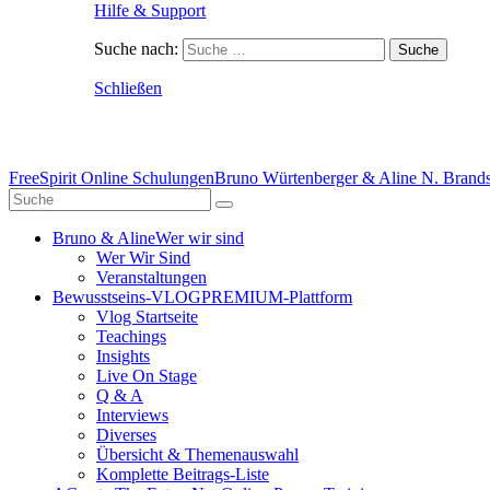
Hilfe & Support
Suche nach:
Schließen
FreeSpirit Online Schulungen
Bruno Würtenberger & Aline N. Brandst
Bruno & Aline
Wer wir sind
Wer Wir Sind
Veranstaltungen
Bewusstseins-VLOG
PREMIUM-Plattform
Vlog Startseite
Teachings
Insights
Live On Stage
Q & A
Interviews
Diverses
Übersicht & Themenauswahl
Komplette Beitrags-Liste