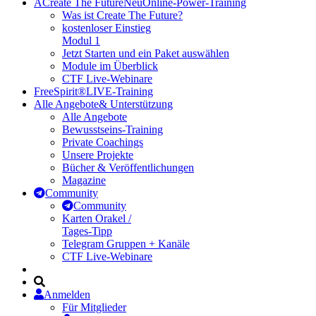
A
Create The Future
Neu
Online-Power-Training
Was ist Create The Future?
kostenloser Einstieg
Modul 1
Jetzt Starten und ein Paket auswählen
Module im Überblick
CTF Live-Webinare
FreeSpirit®
LIVE-Training
Alle Angebote
& Unterstützung
Alle Angebote
Bewusstseins-Training
Private Coachings
Unsere Projekte
Bücher & Veröffentlichungen
Magazine
Community
Community
Karten Orakel /
Tages-Tipp
Telegram Gruppen + Kanäle
CTF Live-Webinare
Anmelden
Für Mitglieder