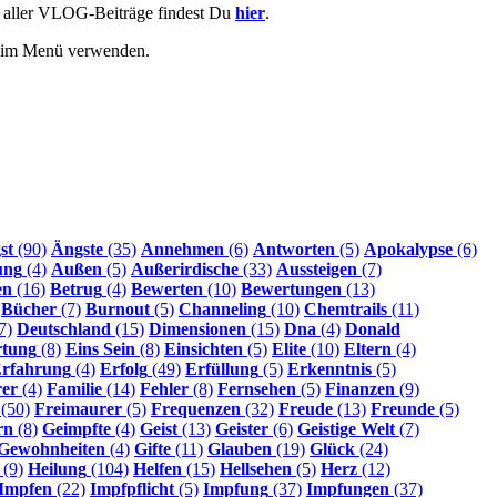
e aller VLOG-Beiträge findest Du
hier
.
r im Menü verwenden.
st
(90)
Ängste
(35)
Annehmen
(6)
Antworten
(5)
Apokalypse
(6)
ung
(4)
Außen
(5)
Außerirdische
(33)
Aussteigen
(7)
en
(16)
Betrug
(4)
Bewerten
(10)
Bewertungen
(13)
Bücher
(7)
Burnout
(5)
Channeling
(10)
Chemtrails
(11)
7)
Deutschland
(15)
Dimensionen
(15)
Dna
(4)
Donald
rtung
(8)
Eins Sein
(8)
Einsichten
(5)
Elite
(10)
Eltern
(4)
rfahrung
(4)
Erfolg
(49)
Erfüllung
(5)
Erkenntnis
(5)
rer
(4)
Familie
(14)
Fehler
(8)
Fernsehen
(5)
Finanzen
(9)
(50)
Freimaurer
(5)
Frequenzen
(32)
Freude
(13)
Freunde
(5)
rn
(8)
Geimpfte
(4)
Geist
(13)
Geister
(6)
Geistige Welt
(7)
Gewohnheiten
(4)
Gifte
(11)
Glauben
(19)
Glück
(24)
(9)
Heilung
(104)
Helfen
(15)
Hellsehen
(5)
Herz
(12)
Impfen
(22)
Impfpflicht
(5)
Impfung
(37)
Impfungen
(37)