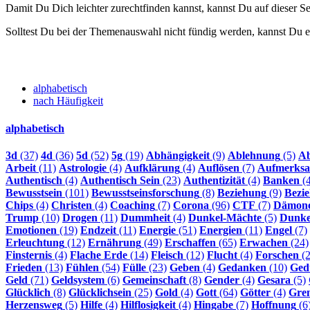
Damit Du Dich leichter zurechtfinden kannst, kannst Du auf dieser 
Solltest Du bei der Themenauswahl nicht fündig werden, kannst Du e
alphabetisch
nach Häufigkeit
alphabetisch
3d
(37)
4d
(36)
5d
(52)
5g
(19)
Abhängigkeit
(9)
Ablehnung
(5)
Ab
Arbeit
(11)
Astrologie
(4)
Aufklärung
(4)
Auflösen
(7)
Aufmerksa
Authentisch
(4)
Authentisch Sein
(23)
Authentizität
(4)
Banken
(4
Bewusstsein
(101)
Bewusstseinsforschung
(8)
Beziehung
(9)
Bezi
Chips
(4)
Christen
(4)
Coaching
(7)
Corona
(96)
CTF
(7)
Dämon
Trump
(10)
Drogen
(11)
Dummheit
(4)
Dunkel-Mächte
(5)
Dunke
Emotionen
(19)
Endzeit
(11)
Energie
(51)
Energien
(11)
Engel
(7)
Erleuchtung
(12)
Ernährung
(49)
Erschaffen
(65)
Erwachen
(24)
Finsternis
(4)
Flache Erde
(14)
Fleisch
(12)
Flucht
(4)
Forschen
(2
Frieden
(13)
Fühlen
(54)
Fülle
(23)
Geben
(4)
Gedanken
(10)
Ged
Geld
(71)
Geldsystem
(6)
Gemeinschaft
(8)
Gender
(4)
Gesara
(5)
Glücklich
(8)
Glücklichsein
(25)
Gold
(4)
Gott
(64)
Götter
(4)
Gre
Herzensweg
(5)
Hilfe
(4)
Hilflosigkeit
(4)
Hingabe
(7)
Hoffnung
(6