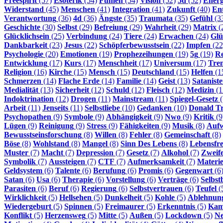
Freespirit
(57)
Esoterik
(54)
Fühlen
(54)
Vision
(52)
5d
(52)
Energ
Widerstand
(45)
Menschen
(41)
Integration
(41)
Zukunft
(40)
En
Verantwortung
(36)
4d
(36)
Ängste
(35)
Traumata
(35)
Gefühl
(3
Geschichte
(30)
Selbst
(29)
Befreiung
(29)
Wahrheit
(29)
Matrix
(
Glücklichsein
(25)
Verbindung
(24)
Tiere
(24)
Erwachen
(24)
Glü
Dankbarkeit
(23)
Jesus
(22)
Schöpferbewusstsein
(22)
Impfen
(22
Psychologie
(20)
Emotionen
(19)
Prophezeihungen
(19)
5g
(19)
Re
Entwicklung
(17)
Kurs
(17)
Menschheit
(17)
Universum
(17)
Tre
Religion
(16)
Kirche
(15)
Mensch
(15)
Deutschland
(15)
Helfen
(1
Schmerzen
(14)
Flache Erde
(14)
Familie
(14)
Geist
(13)
Satanist
Medialität
(13)
Sicherheit
(12)
Schuld
(12)
Fleisch
(12)
Medizin
(1
Indoktrination
(12)
Drogen
(11)
Mainstream
(11)
Spiegel-Gesetz
(
Arbeit
(11)
Jenseits
(11)
Selbstliebe
(10)
Gedanken
(10)
Donald T
Psychopathen
(9)
Symbole
(9)
Abhängigkeit
(9)
Nwo
(9)
Kritik
(9
Lügen
(9)
Reinigung
(9)
Stress
(9)
Fähigkeiten
(9)
Musik
(8)
Auf
Bewusstseinsforschung
(8)
Willen
(8)
Fehler
(8)
Gemeinschaft
(8)
Böse
(8)
Wohlstand
(8)
Mangel
(8)
Sinn Des Lebens
(8)
Lebensfr
Muster
(7)
Macht
(7)
Depression
(7)
Gesetz
(7)
Alkohol
(7)
Zweife
Symbolik
(7)
Aussteigen
(7)
CTF
(7)
Aufmerksamkeit
(7)
Materi
Geldsystem
(6)
Talente
(6)
Berufung
(6)
Promis
(6)
Gegenwart
(6
Satan
(6)
Usa
(6)
Therapie
(6)
Vorstellung
(6)
Verträge
(6)
Selbst
Parasiten
(6)
Beruf
(6)
Regierung
(6)
Selbstvertrauen
(6)
Teufel
(
Wirklichkeit
(5)
Hellsehen
(5)
Dunkelheit
(5)
Kohle
(5)
Ablehnun
Wiedergeburt
(5)
Spinnen
(5)
Freimaurer
(5)
Erkenntnis
(5)
Kam
Konflikt
(5)
Herzensweg
(5)
Mitte
(5)
Außen
(5)
Lockdown
(5)
N