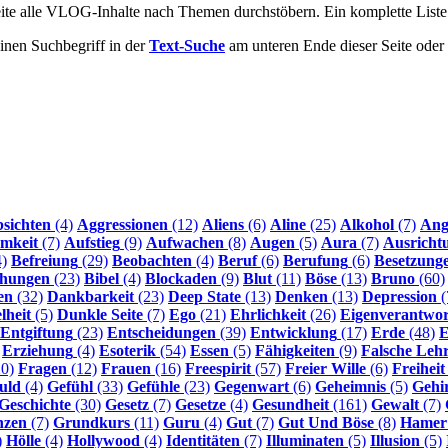
Seite alle VLOG-Inhalte nach Themen durchstöbern. Ein komplette List
inen Suchbegriff in der
Text-Suche
am unteren Ende dieser Seite ode
sichten
(4)
Aggressionen
(12)
Aliens
(6)
Aline
(25)
Alkohol
(7)
Ang
mkeit
(7)
Aufstieg
(9)
Aufwachen
(8)
Augen
(5)
Aura
(7)
Ausricht
)
Befreiung
(29)
Beobachten
(4)
Beruf
(6)
Berufung
(6)
Besetzung
ehungen
(23)
Bibel
(4)
Blockaden
(9)
Blut
(11)
Böse
(13)
Bruno
(60)
en
(32)
Dankbarkeit
(23)
Deep State
(13)
Denken
(13)
Depression
(
lheit
(5)
Dunkle Seite
(7)
Ego
(21)
Ehrlichkeit
(26)
Eigenverantwo
Entgiftung
(23)
Entscheidungen
(39)
Entwicklung
(17)
Erde
(48)
E
Erziehung
(4)
Esoterik
(54)
Essen
(5)
Fähigkeiten
(9)
Falsche Leh
0)
Fragen
(12)
Frauen
(16)
Freespirit
(57)
Freier Wille
(6)
Freiheit
uld
(4)
Gefühl
(33)
Gefühle
(23)
Gegenwart
(6)
Geheimnis
(5)
Gehi
Geschichte
(30)
Gesetz
(7)
Gesetze
(4)
Gesundheit
(161)
Gewalt
(7)
nzen
(7)
Grundkurs
(11)
Guru
(4)
Gut
(7)
Gut Und Böse
(8)
Hamer
)
Hölle
(4)
Hollywood
(4)
Identitäten
(7)
Illuminaten
(5)
Illusion
(5)