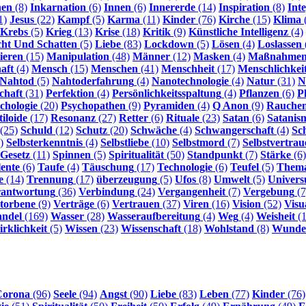
nen
(8)
Inkarnation
(6)
Innen
(6)
Innererde
(14)
Inspiration
(8)
Int
1)
Jesus
(22)
Kampf
(5)
Karma
(11)
Kinder
(76)
Kirche
(15)
Klima
Krebs
(5)
Krieg
(13)
Krise
(18)
Kritik
(9)
Künstliche Intelligenz
(4)
cht Und Schatten
(5)
Liebe
(83)
Lockdown
(5)
Lösen
(4)
Loslassen
ieren
(15)
Manipulation
(48)
Männer
(12)
Masken
(4)
Maßnahme
aft
(4)
Mensch
(15)
Menschen
(41)
Menschheit
(17)
Menschlichkei
Nahtod
(5)
Nahtoderfahrung
(4)
Nanotechnologie
(4)
Natur
(31)
N
chaft
(31)
Perfektion
(4)
Persönlichkeitsspaltung
(4)
Pflanzen
(6)
P
chologie
(20)
Psychopathen
(9)
Pyramiden
(4)
Q Anon
(9)
Rauche
iloide
(17)
Resonanz
(27)
Retter
(6)
Rituale
(23)
Satan
(6)
Satanis
(25)
Schuld
(12)
Schutz
(20)
Schwäche
(4)
Schwangerschaft
(4)
Sc
)
Selbsterkenntnis
(4)
Selbstliebe
(10)
Selbstmord
(7)
Selbstvertrau
-Gesetz
(11)
Spinnen
(5)
Spiritualität
(50)
Standpunkt
(7)
Stärke
(6)
lente
(6)
Taufe
(4)
Täuschung
(17)
Technologie
(6)
Teufel
(5)
Them
e
(14)
Trennung
(17)
überzeugung
(5)
Ufos
(8)
Umwelt
(5)
Univer
rantwortung
(36)
Verbindung
(24)
Vergangenheit
(7)
Vergebung
(7
torbene
(9)
Verträge
(6)
Vertrauen
(37)
Viren
(16)
Vision
(52)
Visu
ndel
(169)
Wasser
(28)
Wasseraufbereitung
(4)
Weg
(4)
Weisheit
(1
rklichkeit
(5)
Wissen
(23)
Wissenschaft
(18)
Wohlstand
(8)
Wunde
Corona
(96)
Seele
(94)
Angst
(90)
Liebe
(83)
Leben
(77)
Kinder
(76)