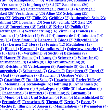
rde
(48)
Manipulation
(48)
Wesenheiten
(46)
Realität
(45)
)
Vertrauen
(37)
Impfung
(37)
3d
(37)
Satanismus
(36)
requenzen
(32)
Partnerschaft
(31)
Natur
(31)
Körper
(31)
hkeit
(26)
Veränderung
(26)
Aline
(25)
Schöpfung
(25)
gen
(23)
Wissen
(23)
Fülle
(23)
Gefühle
(23)
Authentisch Sein
(23)
ahlung
(20)
Forschen
(20)
Sein
(20)
Schutz
(20)
Zeit
(20)
r
(18)
Integrieren
(18)
Leid
(18)
Krise
(18)
Politik
(18)
setzungen
(16)
Wertschätzung
(16)
Viren
(16)
Frauen
(16)
Traume
(14)
Meister
(14)
Wut
(14)
Innererde
(14)
Intuition
(14)
en
(13)
Deep State
(13)
Lehrer
(13)
Böse
(13)
Mitgefühl
(13)
r
(12)
Lernen
(12)
Herz
(12)
Fragen
(12)
Meditation
(12)
11)
Blut
(11)
Karma
(11)
Grundkurs
(11)
Opferbewusstsein
(11)
(10)
Elite
(10)
Vergiftung
(9)
Sucht
(9)
Beziehung
(9)
9)
Hamer
(9)
Sonne
(9)
Lösung
(9)
Schweiz
(9)
Wünsche
(9)
nformationen
(8)
Gehirn
(8)
Eigenverantwortung
(8)
(8)
Reichtum
(8)
Verletzungen
(8)
Pandemie
(8)
Gut Und
angenheit
(7)
Selbstmord
(7)
Gewalt
(7)
Reagieren
(7)
Engel
(7)
)
Gut
(7)
Symptome
(7)
Rauchen
(7)
Geistige Welt
(7)
7)
Coaching
(7)
Dunkle Seite
(7)
Ursachen
(6)
Freier Wille
(6)
6)
Meinung
(6)
Technologie
(6)
Hoffnung
(6)
Annehmen
(6)
(6)
Recherchieren
(6)
Apokalypse
(6)
Stille
(6)
Inkarnation
(6)
)
Paranormal
(5)
Internet
(5)
Erfüllung
(5)
Burnout
(5)
5)
Mond
(5)
Licht Und Schatten
(5)
Plan
(5)
Menschlichkeit
(5)
)
Freunde
(5)
Fernsehen
(5)
Thema
(5)
Krebs
(5)
Essen
(5)
-Mächte
(5)
Illusion
(5)
Augen
(5)
Manifestation
(4)
Pyramiden
(4)