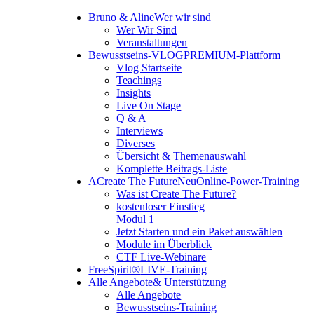
Bruno & Aline
Wer wir sind
Wer Wir Sind
Veranstaltungen
Bewusstseins-VLOG
PREMIUM-Plattform
Vlog Startseite
Teachings
Insights
Live On Stage
Q & A
Interviews
Diverses
Übersicht & Themenauswahl
Komplette Beitrags-Liste
A
Create The Future
Neu
Online-Power-Training
Was ist Create The Future?
kostenloser Einstieg
Modul 1
Jetzt Starten und ein Paket auswählen
Module im Überblick
CTF Live-Webinare
FreeSpirit®
LIVE-Training
Alle Angebote
& Unterstützung
Alle Angebote
Bewusstseins-Training