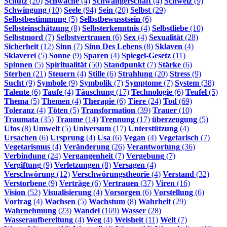
Schutz
(20)
Schwäche
(4)
Schwangerschaft
(4)
Schweiz
(9)
Schwingung
(10)
Seele
(94)
Sein
(20)
Selbst
(29)
Selbstbestimmung
(5)
Selbstbewusstsein
(6)
Selbsteinschätzung
(8)
Selbsterkenntnis
(4)
Selbstliebe
(10)
Selbstmord
(7)
Selbstvertrauen
(6)
Sex
(4)
Sexualität
(28)
Sicherheit
(12)
Sinn
(7)
Sinn Des Lebens
(8)
Sklaven
(4)
Sklaverei
(5)
Sonne
(9)
Sparen
(4)
Spiegel-Gesetz
(11)
Spinnen
(5)
Spiritualität
(50)
Standpunkt
(7)
Stärke
(6)
Sterben
(21)
Steuern
(4)
Stille
(6)
Strahlung
(20)
Stress
(9)
Sucht
(9)
Symbole
(9)
Symbolik
(7)
Symptome
(7)
System
(38)
Talente
(6)
Taufe
(4)
Täuschung
(17)
Technologie
(6)
Teufel
(5)
Thema
(5)
Themen
(4)
Therapie
(6)
Tiere
(24)
Tod
(69)
Toleranz
(4)
Töten
(5)
Transformation
(39)
Trauer
(10)
Traumata
(35)
Traume
(14)
Trennung
(17)
überzeugung
(5)
Ufos
(8)
Umwelt
(5)
Universum
(17)
Unterstützung
(4)
Ursachen
(6)
Ursprung
(4)
Usa
(6)
Vegan
(4)
Vegetarisch
(7)
Vegetarismus
(4)
Veränderung
(26)
Verantwortung
(36)
Verbindung
(24)
Vergangenheit
(7)
Vergebung
(7)
Vergiftung
(9)
Verletzungen
(8)
Versagen
(4)
Verschwörung
(12)
Verschwörungstheorie
(4)
Verstand
(32)
Verstorbene
(9)
Verträge
(6)
Vertrauen
(37)
Viren
(16)
Vision
(52)
Visualisierung
(4)
Vorsorgen
(6)
Vorstellung
(6)
Vortrag
(4)
Wachsen
(5)
Wachstum
(8)
Wahrheit
(29)
Wahrnehmung
(23)
Wandel
(169)
Wasser
(28)
Wasseraufbereitung
(4)
Weg
(4)
Weisheit
(11)
Welt
(7)