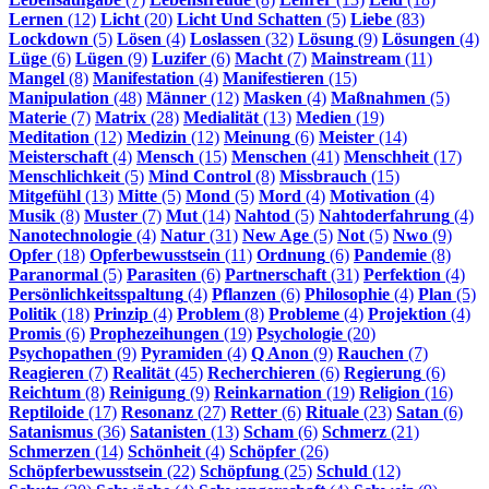
Lernen
(12)
Licht
(20)
Licht Und Schatten
(5)
Liebe
(83)
Lockdown
(5)
Lösen
(4)
Loslassen
(32)
Lösung
(9)
Lösungen
(4)
Lüge
(6)
Lügen
(9)
Luzifer
(6)
Macht
(7)
Mainstream
(11)
Mangel
(8)
Manifestation
(4)
Manifestieren
(15)
Manipulation
(48)
Männer
(12)
Masken
(4)
Maßnahmen
(5)
Materie
(7)
Matrix
(28)
Medialität
(13)
Medien
(19)
Meditation
(12)
Medizin
(12)
Meinung
(6)
Meister
(14)
Meisterschaft
(4)
Mensch
(15)
Menschen
(41)
Menschheit
(17)
Menschlichkeit
(5)
Mind Control
(8)
Missbrauch
(15)
Mitgefühl
(13)
Mitte
(5)
Mond
(5)
Mord
(4)
Motivation
(4)
Musik
(8)
Muster
(7)
Mut
(14)
Nahtod
(5)
Nahtoderfahrung
(4)
Nanotechnologie
(4)
Natur
(31)
New Age
(5)
Not
(5)
Nwo
(9)
Opfer
(18)
Opferbewusstsein
(11)
Ordnung
(6)
Pandemie
(8)
Paranormal
(5)
Parasiten
(6)
Partnerschaft
(31)
Perfektion
(4)
Persönlichkeitsspaltung
(4)
Pflanzen
(6)
Philosophie
(4)
Plan
(5)
Politik
(18)
Prinzip
(4)
Problem
(8)
Probleme
(4)
Projektion
(4)
Promis
(6)
Prophezeihungen
(19)
Psychologie
(20)
Psychopathen
(9)
Pyramiden
(4)
Q Anon
(9)
Rauchen
(7)
Reagieren
(7)
Realität
(45)
Recherchieren
(6)
Regierung
(6)
Reichtum
(8)
Reinigung
(9)
Reinkarnation
(19)
Religion
(16)
Reptiloide
(17)
Resonanz
(27)
Retter
(6)
Rituale
(23)
Satan
(6)
Satanismus
(36)
Satanisten
(13)
Scham
(6)
Schmerz
(21)
Schmerzen
(14)
Schönheit
(4)
Schöpfer
(26)
Schöpferbewusstsein
(22)
Schöpfung
(25)
Schuld
(12)