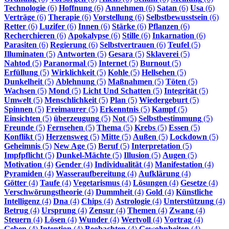
Technologie
(6)
Hoffnung
(6)
Annehmen
(6)
Satan
(6)
Usa
(6)
Verträge
(6)
Therapie
(6)
Vorstellung
(6)
Selbstbewusstsein
(6)
Retter
(6)
Luzifer
(6)
Innen
(6)
Stärke
(6)
Pflanzen
(6)
Recherchieren
(6)
Apokalypse
(6)
Stille
(6)
Inkarnation
(6)
Parasiten
(6)
Regierung
(6)
Selbstvertrauen
(6)
Teufel
(5)
Illuminaten
(5)
Antworten
(5)
Gesara
(5)
Sklaverei
(5)
Nahtod
(5)
Paranormal
(5)
Internet
(5)
Burnout
(5)
Erfüllung
(5)
Wirklichkeit
(5)
Kohle
(5)
Hellsehen
(5)
Dunkelheit
(5)
Ablehnung
(5)
Maßnahmen
(5)
Töten
(5)
Wachsen
(5)
Mond
(5)
Licht Und Schatten
(5)
Integrität
(5)
Umwelt
(5)
Menschlichkeit
(5)
Plan
(5)
Wiedergeburt
(5)
Spinnen
(5)
Freimaurer
(5)
Erkenntnis
(5)
Kampf
(5)
Einsichten
(5)
überzeugung
(5)
Not
(5)
Selbstbestimmung
(5)
Freunde
(5)
Fernsehen
(5)
Thema
(5)
Krebs
(5)
Essen
(5)
Konflikt
(5)
Herzensweg
(5)
Mitte
(5)
Außen
(5)
Lockdown
(5)
Geheimnis
(5)
New Age
(5)
Beruf
(5)
Interpretation
(5)
Impfpflicht
(5)
Dunkel-Mächte
(5)
Illusion
(5)
Augen
(5)
Motivation
(4)
Gender
(4)
Individualität
(4)
Manifestation
(4)
Pyramiden
(4)
Wasseraufbereitung
(4)
Aufklärung
(4)
Götter
(4)
Taufe
(4)
Vegetarismus
(4)
Lösungen
(4)
Gesetze
(4)
Verschwörungstheorie
(4)
Dummheit
(4)
Gold
(4)
Künstliche
Intelligenz
(4)
Dna
(4)
Chips
(4)
Astrologie
(4)
Unterstützung
(4)
Betrug
(4)
Ursprung
(4)
Zensur
(4)
Themen
(4)
Zwang
(4)
Steuern
(4)
Lösen
(4)
Wunder
(4)
Wertvoll
(4)
Vortrag
(4)
Geben
(4)
Intention
(4)
Beobachten
(4)
Gewohnheiten
(4)