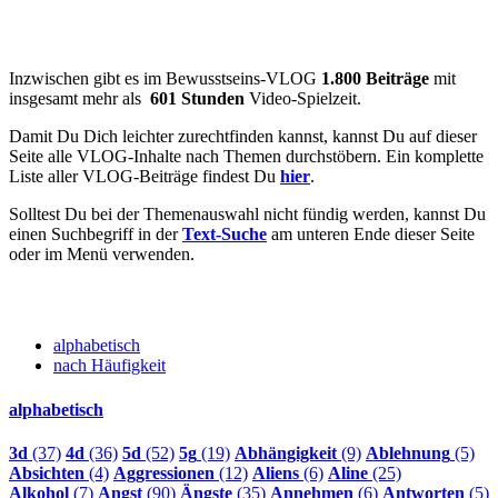
Inzwischen gibt es im Bewusstseins-VLOG
1.800 Beiträge
mit
insgesamt mehr als
601 Stunden
Video-Spielzeit.
Damit Du Dich leichter zurechtfinden kannst, kannst Du auf dieser
Seite alle VLOG-Inhalte nach Themen durchstöbern. Ein komplette
Liste aller VLOG-Beiträge findest Du
hier
.
Solltest Du bei der Themenauswahl nicht fündig werden, kannst Du
einen Suchbegriff in der
Text-Suche
am unteren Ende dieser Seite
oder im Menü verwenden.
alphabetisch
nach Häufigkeit
alphabetisch
3d
(37)
4d
(36)
5d
(52)
5g
(19)
Abhängigkeit
(9)
Ablehnung
(5)
Absichten
(4)
Aggressionen
(12)
Aliens
(6)
Aline
(25)
Alkohol
(7)
Angst
(90)
Ängste
(35)
Annehmen
(6)
Antworten
(5)