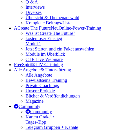
Q & A
Interviews
Diverses
Übersicht & Themenauswahl
Komplette Beitrags-Liste
A
Create The Future
Neu
Online-Power-Training
Was ist Create The Future?
kostenloser Einstieg
Modul 1
Jetzt Starten und ein Paket auswählen
Module im Überblick
CTF Live-Webinare
FreeSpirit®
LIVE-Training
Alle Angebote
& Unterstützung
Alle Angebote
Bewusstseins-Training
Private Coachings
Unsere Projekte
Bücher & Veröffentlichungen
Magazine
Community
Community
Karten Orakel /
Tages-Tipp
Telegram Gruppen + Kanäle