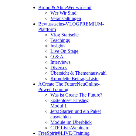
Bruno & Aline
Wer wir sind
Wer Wir Sind
Veranstaltungen
Bewusstseins-VLOG
PREMIUM-
Plattform
Vlog Startseite
Teachings
Insights
Live On Stage
Q & A
Interviews
Diverses
Übersicht & Themenauswahl
Komplette Beitrags-Liste
A
Create The Future
Neu
Online-
Power-Training
Was ist Create The Future?
kostenloser Einstieg
Modul 1
Jetzt Starten und ein Paket
auswählen
Module im Überblick
CTF Live-Webinare
FreeSpirit®
LIVE-Training