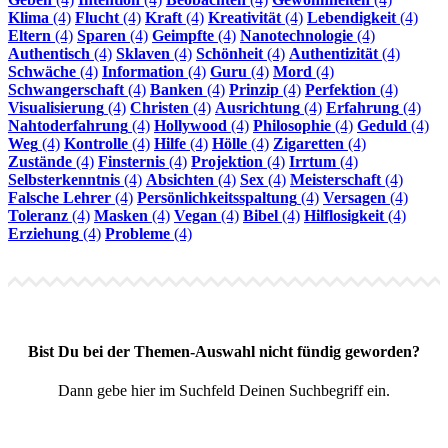
Klima
(4)
Flucht
(4)
Kraft
(4)
Kreativität
(4)
Lebendigkeit
(4)
Eltern
(4)
Sparen
(4)
Geimpfte
(4)
Nanotechnologie
(4)
Authentisch
(4)
Sklaven
(4)
Schönheit
(4)
Authentizität
(4)
Schwäche
(4)
Information
(4)
Guru
(4)
Mord
(4)
Schwangerschaft
(4)
Banken
(4)
Prinzip
(4)
Perfektion
(4)
Visualisierung
(4)
Christen
(4)
Ausrichtung
(4)
Erfahrung
(4)
Nahtoderfahrung
(4)
Hollywood
(4)
Philosophie
(4)
Geduld
(4)
Weg
(4)
Kontrolle
(4)
Hilfe
(4)
Hölle
(4)
Zigaretten
(4)
Zustände
(4)
Finsternis
(4)
Projektion
(4)
Irrtum
(4)
Selbsterkenntnis
(4)
Absichten
(4)
Sex
(4)
Meisterschaft
(4)
Falsche Lehrer
(4)
Persönlichkeitsspaltung
(4)
Versagen
(4)
Toleranz
(4)
Masken
(4)
Vegan
(4)
Bibel
(4)
Hilflosigkeit
(4)
Erziehung
(4)
Probleme
(4)
Bist Du bei der Themen-Auswahl nicht fündig geworden?
Dann gebe hier im Suchfeld Deinen Suchbegriff ein.