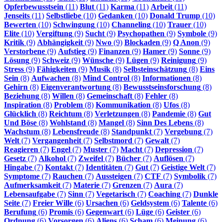
Opferbewusstsein
(11)
Blut
(11)
Karma
(11)
Arbeit
(11)
Jenseits
(11)
Selbstliebe
(10)
Gedanken
(10)
Donald Trump
(10)
Bewerten
(10)
Schwingung
(10)
Channeling
(10)
Trauer
(10)
Elite
(10)
Vergiftung
(9)
Sucht
(9)
Psychopathen
(9)
Symbole
(9)
Kritik
(9)
Abhängigkeit
(9)
Nwo
(9)
Blockaden
(9)
Q Anon
(9)
Verstorbene
(9)
Aufstieg
(9)
Finanzen
(9)
Hamer
(9)
Sonne
(9)
Lösung
(9)
Schweiz
(9)
Wünsche
(9)
Lügen
(9)
Reinigung
(9)
Stress
(9)
Fähigkeiten
(9)
Musik
(8)
Selbsteinschätzung
(8)
Eins
Sein
(8)
Aufwachen
(8)
Mind Control
(8)
Informationen
(8)
Gehirn
(8)
Eigenverantwortung
(8)
Bewusstseinsforschung
(8)
Beziehung
(8)
Willen
(8)
Gemeinschaft
(8)
Fehler
(8)
Inspiration
(8)
Problem
(8)
Kommunikation
(8)
Ufos
(8)
Glücklich
(8)
Reichtum
(8)
Verletzungen
(8)
Pandemie
(8)
Gut
Und Böse
(8)
Wohlstand
(8)
Mangel
(8)
Sinn Des Lebens
(8)
Wachstum
(8)
Lebensfreude
(8)
Standpunkt
(7)
Vergebung
(7)
Welt
(7)
Vergangenheit
(7)
Selbstmord
(7)
Gewalt
(7)
Reagieren
(7)
Engel
(7)
Muster
(7)
Macht
(7)
Depression
(7)
Gesetz
(7)
Alkohol
(7)
Zweifel
(7)
Bücher
(7)
Auflösen
(7)
Hingabe
(7)
Kontakt
(7)
Identitäten
(7)
Gut
(7)
Geistige Welt
(7)
Symptome
(7)
Rauchen
(7)
Aussteigen
(7)
CTF
(7)
Symbolik
(7)
Aufmerksamkeit
(7)
Materie
(7)
Grenzen
(7)
Aura
(7)
Lebensaufgabe
(7)
Sinn
(7)
Vegetarisch
(7)
Coaching
(7)
Dunkle
Seite
(7)
Freier Wille
(6)
Ursachen
(6)
Geldsystem
(6)
Talente
(6)
Berufung
(6)
Promis
(6)
Gegenwart
(6)
Lüge
(6)
Geister
(6)
Ordnung
(6)
Vorsorgen
(6)
Aliens
(6)
Scham
(6)
Meinung
(6)