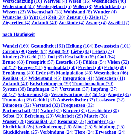
Wertschätzung
(16)
Wertvoll
(4)
Wesen
(16)
Wesenheiten
(46)
Widerstand
(45)
Wiedergeburt
(5)
Willen
(8)
Wirklichkeit
(5)
Wissen
(23)
Wissenschaft
(18)
Wohlstand
(8)
Wunder
(4)
Wünsche
(9)
Wut
(14)
Zeit
(20)
Zensur
(4)
Ziele
(17)
Zigaretten
(4)
Zukunft
(40)
Zustände
(4)
Zwang
(4)
Zweifel
(7)
nach Häufigkeit
Wandel
(169)
Gesundheit
(161)
Heilung
(104)
Bewusstsein
(101)
Corona
(96)
Seele
(94)
Angst
(90)
Liebe
(83)
Leben
(77)
Kinder
(76)
Geld
(71)
Tod
(69)
Erschaffen
(65)
Gott
(64)
Bruno
(60)
Freespirit
(57)
Esoterik
(54)
Fühlen
(54)
Vision
(52)
5d
(52)
Energie
(51)
Spiritualität
(50)
Freiheit
(50)
Erfolg
(49)
Ernährung
(49)
Erde
(48)
Manipulation
(48)
Wesenheiten
(46)
Realität
(45)
Widerstand
(45)
Integration
(41)
Menschen
(41)
Zukunft
(40)
Entscheidungen
(39)
Transformation
(39)
System
(38)
Impfungen
(37)
Vertrauen
(37)
Impfung
(37)
3d
(37)
Satanismus
(36)
Verantwortung
(36)
4d
(36)
Ängste
(35)
Traumata
(35)
Gefühl
(33)
Außerirdische
(33)
Loslassen
(32)
Dämonen
(32)
Verstand
(32)
Frequenzen
(32)
Partnerschaft
(31)
Natur
(31)
Körper
(31)
Geschichte
(30)
Selbst
(29)
Befreiung
(29)
Wahrheit
(29)
Matrix
(28)
Wasser
(28)
Sexualität
(28)
Resonanz
(27)
Schöpfer
(26)
Ehrlichkeit
(26)
Veränderung
(26)
Aline
(25)
Schöpfung
(25)
Glücklichsein
(25)
Verbindung
(24)
Tiere
(24)
Erwachen
(24)