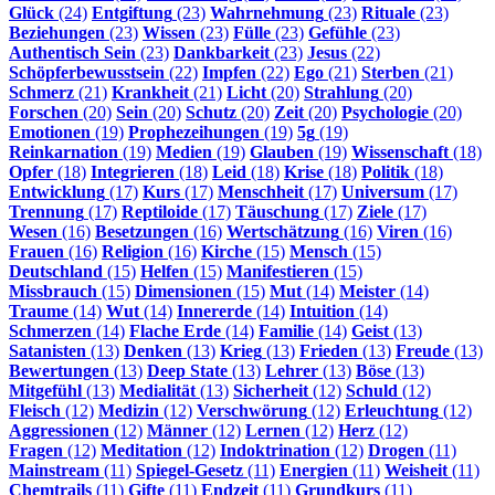
Glück
(24)
Entgiftung
(23)
Wahrnehmung
(23)
Rituale
(23)
Beziehungen
(23)
Wissen
(23)
Fülle
(23)
Gefühle
(23)
Authentisch Sein
(23)
Dankbarkeit
(23)
Jesus
(22)
Schöpferbewusstsein
(22)
Impfen
(22)
Ego
(21)
Sterben
(21)
Schmerz
(21)
Krankheit
(21)
Licht
(20)
Strahlung
(20)
Forschen
(20)
Sein
(20)
Schutz
(20)
Zeit
(20)
Psychologie
(20)
Emotionen
(19)
Prophezeihungen
(19)
5g
(19)
Reinkarnation
(19)
Medien
(19)
Glauben
(19)
Wissenschaft
(18)
Opfer
(18)
Integrieren
(18)
Leid
(18)
Krise
(18)
Politik
(18)
Entwicklung
(17)
Kurs
(17)
Menschheit
(17)
Universum
(17)
Trennung
(17)
Reptiloide
(17)
Täuschung
(17)
Ziele
(17)
Wesen
(16)
Besetzungen
(16)
Wertschätzung
(16)
Viren
(16)
Frauen
(16)
Religion
(16)
Kirche
(15)
Mensch
(15)
Deutschland
(15)
Helfen
(15)
Manifestieren
(15)
Missbrauch
(15)
Dimensionen
(15)
Mut
(14)
Meister
(14)
Traume
(14)
Wut
(14)
Innererde
(14)
Intuition
(14)
Schmerzen
(14)
Flache Erde
(14)
Familie
(14)
Geist
(13)
Satanisten
(13)
Denken
(13)
Krieg
(13)
Frieden
(13)
Freude
(13)
Bewertungen
(13)
Deep State
(13)
Lehrer
(13)
Böse
(13)
Mitgefühl
(13)
Medialität
(13)
Sicherheit
(12)
Schuld
(12)
Fleisch
(12)
Medizin
(12)
Verschwörung
(12)
Erleuchtung
(12)
Aggressionen
(12)
Männer
(12)
Lernen
(12)
Herz
(12)
Fragen
(12)
Meditation
(12)
Indoktrination
(12)
Drogen
(11)
Mainstream
(11)
Spiegel-Gesetz
(11)
Energien
(11)
Weisheit
(11)
Chemtrails
(11)
Gifte
(11)
Endzeit
(11)
Grundkurs
(11)