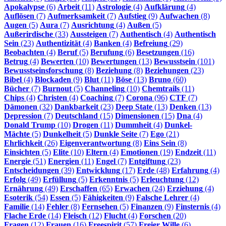
Apokalypse
(6)
Arbeit
(11)
Astrologie
(4)
Aufklärung
(4)
Auflösen
(7)
Aufmerksamkeit
(7)
Aufstieg
(9)
Aufwachen
(8)
Augen
(5)
Aura
(7)
Ausrichtung
(4)
Außen
(5)
Außerirdische
(33)
Aussteigen
(7)
Authentisch
(4)
Authentisch
Sein
(23)
Authentizität
(4)
Banken
(4)
Befreiung
(29)
Beobachten
(4)
Beruf
(5)
Berufung
(6)
Besetzungen
(16)
Betrug
(4)
Bewerten
(10)
Bewertungen
(13)
Bewusstsein
(101)
Bewusstseinsforschung
(8)
Beziehung
(8)
Beziehungen
(23)
Bibel
(4)
Blockaden
(9)
Blut
(11)
Böse
(13)
Bruno
(60)
Bücher
(7)
Burnout
(5)
Channeling
(10)
Chemtrails
(11)
Chips
(4)
Christen
(4)
Coaching
(7)
Corona
(96)
CTF
(7)
Dämonen
(32)
Dankbarkeit
(23)
Deep State
(13)
Denken
(13)
Depression
(7)
Deutschland
(15)
Dimensionen
(15)
Dna
(4)
Donald Trump
(10)
Drogen
(11)
Dummheit
(4)
Dunkel-
Mächte
(5)
Dunkelheit
(5)
Dunkle Seite
(7)
Ego
(21)
Ehrlichkeit
(26)
Eigenverantwortung
(8)
Eins Sein
(8)
Einsichten
(5)
Elite
(10)
Eltern
(4)
Emotionen
(19)
Endzeit
(11)
Energie
(51)
Energien
(11)
Engel
(7)
Entgiftung
(23)
Entscheidungen
(39)
Entwicklung
(17)
Erde
(48)
Erfahrung
(4)
Erfolg
(49)
Erfüllung
(5)
Erkenntnis
(5)
Erleuchtung
(12)
Ernährung
(49)
Erschaffen
(65)
Erwachen
(24)
Erziehung
(4)
Esoterik
(54)
Essen
(5)
Fähigkeiten
(9)
Falsche Lehrer
(4)
Familie
(14)
Fehler
(8)
Fernsehen
(5)
Finanzen
(9)
Finsternis
(4)
Flache Erde
(14)
Fleisch
(12)
Flucht
(4)
Forschen
(20)
Fragen
(12)
Frauen
(16)
Freespirit
(57)
Freier Wille
(6)