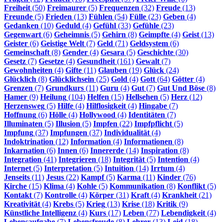
Freiheit
(50)
Freimaurer
(5)
Frequenzen
(32)
Freude
(13)
Freunde
(5)
Frieden
(13)
Fühlen
(54)
Fülle
(23)
Geben
(4)
Gedanken
(10)
Geduld
(4)
Gefühl
(33)
Gefühle
(23)
Gegenwart
(6)
Geheimnis
(5)
Gehirn
(8)
Geimpfte
(4)
Geist
(13)
Geister
(6)
Geistige Welt
(7)
Geld
(71)
Geldsystem
(6)
Gemeinschaft
(8)
Gender
(4)
Gesara
(5)
Geschichte
(30)
Gesetz
(7)
Gesetze
(4)
Gesundheit
(161)
Gewalt
(7)
Gewohnheiten
(4)
Gifte
(11)
Glauben
(19)
Glück
(24)
Glücklich
(8)
Glücklichsein
(25)
Gold
(4)
Gott
(64)
Götter
(4)
Grenzen
(7)
Grundkurs
(11)
Guru
(4)
Gut
(7)
Gut Und Böse
(8)
Hamer
(9)
Heilung
(104)
Helfen
(15)
Hellsehen
(5)
Herz
(12)
Herzensweg
(5)
Hilfe
(4)
Hilflosigkeit
(4)
Hingabe
(7)
Hoffnung
(6)
Hölle
(4)
Hollywood
(4)
Identitäten
(7)
Illuminaten
(5)
Illusion
(5)
Impfen
(22)
Impfpflicht
(5)
Impfung
(37)
Impfungen
(37)
Individualität
(4)
Indoktrination
(12)
Information
(4)
Informationen
(8)
Inkarnation
(6)
Innen
(6)
Innererde
(14)
Inspiration
(8)
Integration
(41)
Integrieren
(18)
Integrität
(5)
Intention
(4)
Internet
(5)
Interpretation
(5)
Intuition
(14)
Irrtum
(4)
Jenseits
(11)
Jesus
(22)
Kampf
(5)
Karma
(11)
Kinder
(76)
Kirche
(15)
Klima
(4)
Kohle
(5)
Kommunikation
(8)
Konflikt
(5)
Kontakt
(7)
Kontrolle
(4)
Körper
(31)
Kraft
(4)
Krankheit
(21)
Kreativität
(4)
Krebs
(5)
Krieg
(13)
Krise
(18)
Kritik
(9)
Künstliche Intelligenz
(4)
Kurs
(17)
Leben
(77)
Lebendigkeit
(4)
Lebensaufgabe
(7)
Lebensfreude
(8)
Lehrer
(13)
Leid
(18)