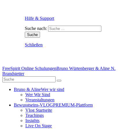
Hilfe & Support
Suche nach:
Schließen
FreeSpirit Online Schulungen
Bruno Würtenberger & Aline N.
Brandstetter
Bruno & Aline
Wer wir sind
Wer Wir Sind
Veranstaltungen
Bewusstseins-VLOG
PREMIUM-Plattform
Vlog Startseite
Teachings
Insights
Live On Stage