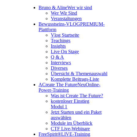
Bruno & Aline
Wer wir sind
Wer Wir Sind
Veranstaltungen
Bewusstseins-VLOG
PREMIUM-
Plattform
Vlog Startseite
Teachings
Insights
Live On Stage
Q & A
Interviews
Diverses
Übersicht & Themenauswahl
Komplette Beitrags-Liste
A
Create The Future
Neu
Online-
Power-Training
Was ist Create The Future?
kostenloser Einstieg
Modul 1
Jetzt Starten und ein Paket
auswählen
Module im Überblick
CTF Live-Webinare
FreeSpirit®
LIVE-Training