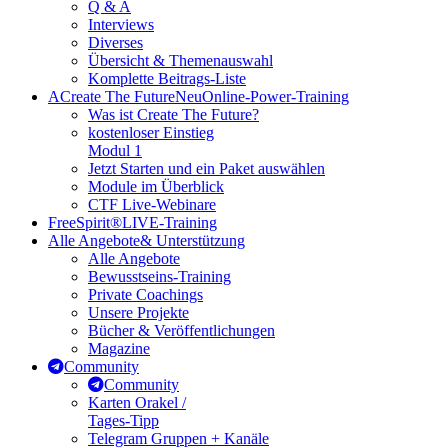
Q & A
Interviews
Diverses
Übersicht & Themenauswahl
Komplette Beitrags-Liste
A
Create The Future
Neu
Online-Power-Training
Was ist Create The Future?
kostenloser Einstieg
Modul 1
Jetzt Starten und ein Paket auswählen
Module im Überblick
CTF Live-Webinare
FreeSpirit®
LIVE-Training
Alle Angebote
& Unterstützung
Alle Angebote
Bewusstseins-Training
Private Coachings
Unsere Projekte
Bücher & Veröffentlichungen
Magazine
Community
Community
Karten Orakel /
Tages-Tipp
Telegram Gruppen + Kanäle