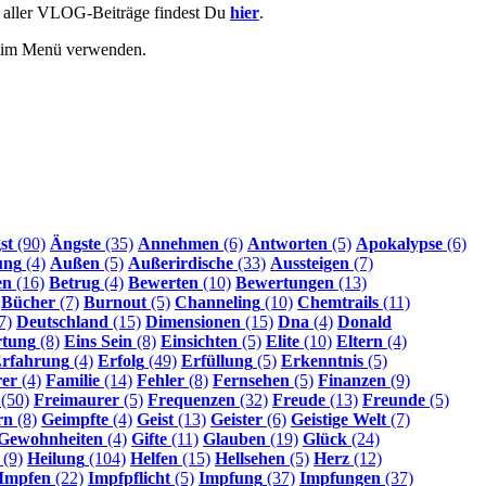
e aller VLOG-Beiträge findest Du
hier
.
r im Menü verwenden.
st
(90)
Ängste
(35)
Annehmen
(6)
Antworten
(5)
Apokalypse
(6)
ung
(4)
Außen
(5)
Außerirdische
(33)
Aussteigen
(7)
en
(16)
Betrug
(4)
Bewerten
(10)
Bewertungen
(13)
Bücher
(7)
Burnout
(5)
Channeling
(10)
Chemtrails
(11)
7)
Deutschland
(15)
Dimensionen
(15)
Dna
(4)
Donald
rtung
(8)
Eins Sein
(8)
Einsichten
(5)
Elite
(10)
Eltern
(4)
rfahrung
(4)
Erfolg
(49)
Erfüllung
(5)
Erkenntnis
(5)
rer
(4)
Familie
(14)
Fehler
(8)
Fernsehen
(5)
Finanzen
(9)
(50)
Freimaurer
(5)
Frequenzen
(32)
Freude
(13)
Freunde
(5)
rn
(8)
Geimpfte
(4)
Geist
(13)
Geister
(6)
Geistige Welt
(7)
Gewohnheiten
(4)
Gifte
(11)
Glauben
(19)
Glück
(24)
(9)
Heilung
(104)
Helfen
(15)
Hellsehen
(5)
Herz
(12)
Impfen
(22)
Impfpflicht
(5)
Impfung
(37)
Impfungen
(37)