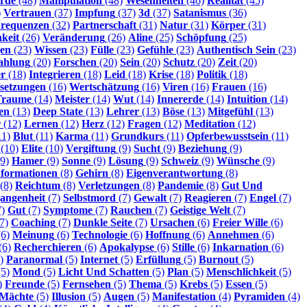
rde
(48)
Manipulation
(48)
Wesenheiten
(46)
Realität
(45)
)
Vertrauen
(37)
Impfung
(37)
3d
(37)
Satanismus
(36)
requenzen
(32)
Partnerschaft
(31)
Natur
(31)
Körper
(31)
hkeit
(26)
Veränderung
(26)
Aline
(25)
Schöpfung
(25)
gen
(23)
Wissen
(23)
Fülle
(23)
Gefühle
(23)
Authentisch Sein
(23)
ahlung
(20)
Forschen
(20)
Sein
(20)
Schutz
(20)
Zeit
(20)
r
(18)
Integrieren
(18)
Leid
(18)
Krise
(18)
Politik
(18)
setzungen
(16)
Wertschätzung
(16)
Viren
(16)
Frauen
(16)
Traume
(14)
Meister
(14)
Wut
(14)
Innererde
(14)
Intuition
(14)
en
(13)
Deep State
(13)
Lehrer
(13)
Böse
(13)
Mitgefühl
(13)
r
(12)
Lernen
(12)
Herz
(12)
Fragen
(12)
Meditation
(12)
11)
Blut
(11)
Karma
(11)
Grundkurs
(11)
Opferbewusstsein
(11)
(10)
Elite
(10)
Vergiftung
(9)
Sucht
(9)
Beziehung
(9)
9)
Hamer
(9)
Sonne
(9)
Lösung
(9)
Schweiz
(9)
Wünsche
(9)
nformationen
(8)
Gehirn
(8)
Eigenverantwortung
(8)
(8)
Reichtum
(8)
Verletzungen
(8)
Pandemie
(8)
Gut Und
angenheit
(7)
Selbstmord
(7)
Gewalt
(7)
Reagieren
(7)
Engel
(7)
)
Gut
(7)
Symptome
(7)
Rauchen
(7)
Geistige Welt
(7)
7)
Coaching
(7)
Dunkle Seite
(7)
Ursachen
(6)
Freier Wille
(6)
6)
Meinung
(6)
Technologie
(6)
Hoffnung
(6)
Annehmen
(6)
(6)
Recherchieren
(6)
Apokalypse
(6)
Stille
(6)
Inkarnation
(6)
)
Paranormal
(5)
Internet
(5)
Erfüllung
(5)
Burnout
(5)
5)
Mond
(5)
Licht Und Schatten
(5)
Plan
(5)
Menschlichkeit
(5)
)
Freunde
(5)
Fernsehen
(5)
Thema
(5)
Krebs
(5)
Essen
(5)
-Mächte
(5)
Illusion
(5)
Augen
(5)
Manifestation
(4)
Pyramiden
(4)