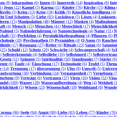
nen
(8)
Inkarnation
(6)
Innen
(6)
Innererde
(14)
Inspiration
(8)
Int
1)
Jesus
(22)
Kampf
(5)
Karma
(11)
Kinder
(76)
Kirche
(15)
Klima
Krebs
(5)
Krieg
(13)
Krise
(18)
Kritik
(9)
Künstliche Intelligenz
(4)
cht Und Schatten
(5)
Liebe
(83)
Lockdown
(5)
Lösen
(4)
Loslassen
ieren
(15)
Manipulation
(48)
Männer
(12)
Masken
(4)
Maßnahme
aft
(4)
Mensch
(15)
Menschen
(41)
Menschheit
(17)
Menschlichkei
Nahtod
(5)
Nahtoderfahrung
(4)
Nanotechnologie
(4)
Natur
(31)
N
chaft
(31)
Perfektion
(4)
Persönlichkeitsspaltung
(4)
Pflanzen
(6)
P
chologie
(20)
Psychopathen
(9)
Pyramiden
(4)
Q Anon
(9)
Rauche
iloide
(17)
Resonanz
(27)
Retter
(6)
Rituale
(23)
Satan
(6)
Satanis
(25)
Schuld
(12)
Schutz
(20)
Schwäche
(4)
Schwangerschaft
(4)
Sc
)
Selbsterkenntnis
(4)
Selbstliebe
(10)
Selbstmord
(7)
Selbstvertrau
-Gesetz
(11)
Spinnen
(5)
Spiritualität
(50)
Standpunkt
(7)
Stärke
(6)
lente
(6)
Taufe
(4)
Täuschung
(17)
Technologie
(6)
Teufel
(5)
Them
e
(14)
Trennung
(17)
überzeugung
(5)
Ufos
(8)
Umwelt
(5)
Univer
rantwortung
(36)
Verbindung
(24)
Vergangenheit
(7)
Vergebung
(7
torbene
(9)
Verträge
(6)
Vertrauen
(37)
Viren
(16)
Vision
(52)
Visu
ndel
(169)
Wasser
(28)
Wasseraufbereitung
(4)
Weg
(4)
Weisheit
(1
rklichkeit
(5)
Wissen
(23)
Wissenschaft
(18)
Wohlstand
(8)
Wunde
Corona
(96)
Seele
(94)
Angst
(90)
Liebe
(83)
Leben
(77)
Kinder
(76)