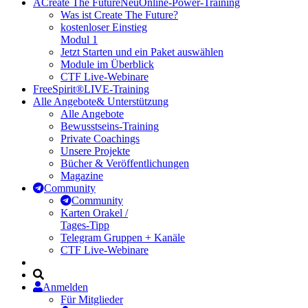
A
Create The Future
Neu
Online-Power-Training
Was ist Create The Future?
kostenloser Einstieg
Modul 1
Jetzt Starten und ein Paket auswählen
Module im Überblick
CTF Live-Webinare
FreeSpirit®
LIVE-Training
Alle Angebote
& Unterstützung
Alle Angebote
Bewusstseins-Training
Private Coachings
Unsere Projekte
Bücher & Veröffentlichungen
Magazine
Community
Community
Karten Orakel /
Tages-Tipp
Telegram Gruppen + Kanäle
CTF Live-Webinare
Anmelden
Für Mitglieder