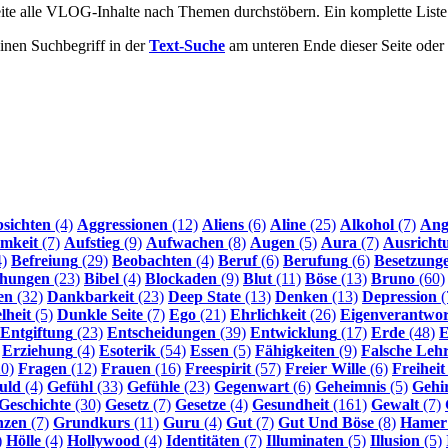
Seite alle VLOG-Inhalte nach Themen durchstöbern. Ein komplette List
inen Suchbegriff in der
Text-Suche
am unteren Ende dieser Seite ode
sichten
(4)
Aggressionen
(12)
Aliens
(6)
Aline
(25)
Alkohol
(7)
Ang
mkeit
(7)
Aufstieg
(9)
Aufwachen
(8)
Augen
(5)
Aura
(7)
Ausricht
)
Befreiung
(29)
Beobachten
(4)
Beruf
(6)
Berufung
(6)
Besetzung
ehungen
(23)
Bibel
(4)
Blockaden
(9)
Blut
(11)
Böse
(13)
Bruno
(60)
en
(32)
Dankbarkeit
(23)
Deep State
(13)
Denken
(13)
Depression
(
lheit
(5)
Dunkle Seite
(7)
Ego
(21)
Ehrlichkeit
(26)
Eigenverantwo
Entgiftung
(23)
Entscheidungen
(39)
Entwicklung
(17)
Erde
(48)
E
Erziehung
(4)
Esoterik
(54)
Essen
(5)
Fähigkeiten
(9)
Falsche Leh
0)
Fragen
(12)
Frauen
(16)
Freespirit
(57)
Freier Wille
(6)
Freiheit
uld
(4)
Gefühl
(33)
Gefühle
(23)
Gegenwart
(6)
Geheimnis
(5)
Gehi
Geschichte
(30)
Gesetz
(7)
Gesetze
(4)
Gesundheit
(161)
Gewalt
(7)
nzen
(7)
Grundkurs
(11)
Guru
(4)
Gut
(7)
Gut Und Böse
(8)
Hamer
)
Hölle
(4)
Hollywood
(4)
Identitäten
(7)
Illuminaten
(5)
Illusion
(5)