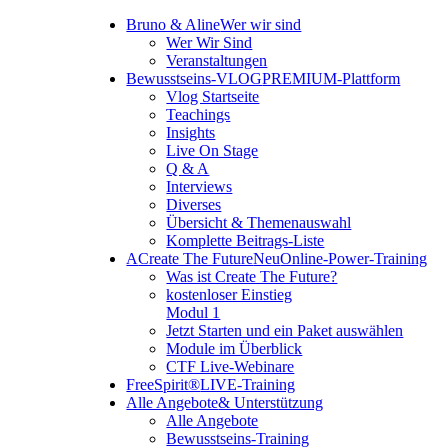
Bruno & Aline
Wer wir sind
Wer Wir Sind
Veranstaltungen
Bewusstseins-VLOG
PREMIUM-Plattform
Vlog Startseite
Teachings
Insights
Live On Stage
Q & A
Interviews
Diverses
Übersicht & Themenauswahl
Komplette Beitrags-Liste
A
Create The Future
Neu
Online-Power-Training
Was ist Create The Future?
kostenloser Einstieg
Modul 1
Jetzt Starten und ein Paket auswählen
Module im Überblick
CTF Live-Webinare
FreeSpirit®
LIVE-Training
Alle Angebote
& Unterstützung
Alle Angebote
Bewusstseins-Training