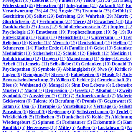
Freespirit
(57)
Esoterik
(54)
Fühlen
(54)
Vision
(52)
5d
(52)
Energ
Widerstand
(45)
Menschen
(41)
Integration
(41)
Zukunft
(40)
En
Verantwortung
(36)
4d
(36)
Ängste
(35)
Traumata
(35)
Gefühl
(3
Geschichte
(30)
Selbst
(29)
Befreiung
(29)
Wahrheit
(29)
Matrix
(
Glücklichsein
(25)
Verbindung
(24)
Tiere
(24)
Erwachen
(24)
Glü
Dankbarkeit
(23)
Jesus
(22)
Schöpferbewusstsein
(22)
Impfen
(22
Psychologie
(20)
Emotionen
(19)
Prophezeihungen
(19)
5g
(19)
Re
Entwicklung
(17)
Kurs
(17)
Menschheit
(17)
Universum
(17)
Tre
Religion
(16)
Kirche
(15)
Mensch
(15)
Deutschland
(15)
Helfen
(1
Schmerzen
(14)
Flache Erde
(14)
Familie
(14)
Geist
(13)
Satanist
Medialität
(13)
Sicherheit
(12)
Schuld
(12)
Fleisch
(12)
Medizin
(1
Indoktrination
(12)
Drogen
(11)
Mainstream
(11)
Spiegel-Gesetz
(
Arbeit
(11)
Jenseits
(11)
Selbstliebe
(10)
Gedanken
(10)
Donald T
Psychopathen
(9)
Symbole
(9)
Abhängigkeit
(9)
Nwo
(9)
Kritik
(9
Lügen
(9)
Reinigung
(9)
Stress
(9)
Fähigkeiten
(9)
Musik
(8)
Auf
Bewusstseinsforschung
(8)
Willen
(8)
Fehler
(8)
Gemeinschaft
(8)
Böse
(8)
Wohlstand
(8)
Mangel
(8)
Sinn Des Lebens
(8)
Lebensfr
Muster
(7)
Macht
(7)
Depression
(7)
Gesetz
(7)
Alkohol
(7)
Zweife
Symbolik
(7)
Aussteigen
(7)
CTF
(7)
Aufmerksamkeit
(7)
Materi
Geldsystem
(6)
Talente
(6)
Berufung
(6)
Promis
(6)
Gegenwart
(6
Satan
(6)
Usa
(6)
Therapie
(6)
Vorstellung
(6)
Verträge
(6)
Selbst
Parasiten
(6)
Beruf
(6)
Regierung
(6)
Selbstvertrauen
(6)
Teufel
(
Wirklichkeit
(5)
Hellsehen
(5)
Dunkelheit
(5)
Kohle
(5)
Ablehnun
Wiedergeburt
(5)
Spinnen
(5)
Freimaurer
(5)
Erkenntnis
(5)
Kam
Konflikt
(5)
Herzensweg
(5)
Mitte
(5)
Außen
(5)
Lockdown
(5)
N