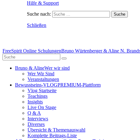
Hilfe & Support
Suche nach:
Schließen
FreeSpirit Online Schulungen
Bruno Würtenberger & Aline N. Brandst
Bruno & Aline
Wer wir sind
Wer Wir Sind
Veranstaltungen
Bewusstseins-VLOG
PREMIUM-Plattform
Vlog Startseite
Teachings
Insights
Live On Stage
Q & A
Interviews
Diverses
Übersicht & Themenauswahl
Komplette Beitrags-Liste