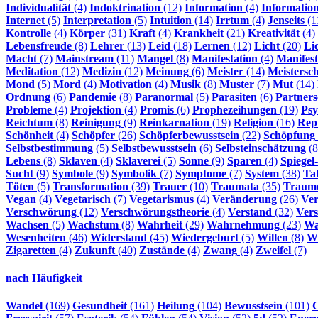
Individualität
(4)
Indoktrination
(12)
Information
(4)
Informatio
Internet
(5)
Interpretation
(5)
Intuition
(14)
Irrtum
(4)
Jenseits
(1
Kontrolle
(4)
Körper
(31)
Kraft
(4)
Krankheit
(21)
Kreativität
(4)
Lebensfreude
(8)
Lehrer
(13)
Leid
(18)
Lernen
(12)
Licht
(20)
Li
Macht
(7)
Mainstream
(11)
Mangel
(8)
Manifestation
(4)
Manifest
Meditation
(12)
Medizin
(12)
Meinung
(6)
Meister
(14)
Meistersch
Mond
(5)
Mord
(4)
Motivation
(4)
Musik
(8)
Muster
(7)
Mut
(14)
Ordnung
(6)
Pandemie
(8)
Paranormal
(5)
Parasiten
(6)
Partners
Probleme
(4)
Projektion
(4)
Promis
(6)
Prophezeihungen
(19)
Psy
Reichtum
(8)
Reinigung
(9)
Reinkarnation
(19)
Religion
(16)
Rept
Schönheit
(4)
Schöpfer
(26)
Schöpferbewusstsein
(22)
Schöpfung
Selbstbestimmung
(5)
Selbstbewusstsein
(6)
Selbsteinschätzung
(8
Lebens
(8)
Sklaven
(4)
Sklaverei
(5)
Sonne
(9)
Sparen
(4)
Spiegel
Sucht
(9)
Symbole
(9)
Symbolik
(7)
Symptome
(7)
System
(38)
Ta
Töten
(5)
Transformation
(39)
Trauer
(10)
Traumata
(35)
Traum
Vegan
(4)
Vegetarisch
(7)
Vegetarismus
(4)
Veränderung
(26)
Ve
Verschwörung
(12)
Verschwörungstheorie
(4)
Verstand
(32)
Vers
Wachsen
(5)
Wachstum
(8)
Wahrheit
(29)
Wahrnehmung
(23)
Wa
Wesenheiten
(46)
Widerstand
(45)
Wiedergeburt
(5)
Willen
(8)
Wi
Zigaretten
(4)
Zukunft
(40)
Zustände
(4)
Zwang
(4)
Zweifel
(7)
nach Häufigkeit
Wandel
(169)
Gesundheit
(161)
Heilung
(104)
Bewusstsein
(101)