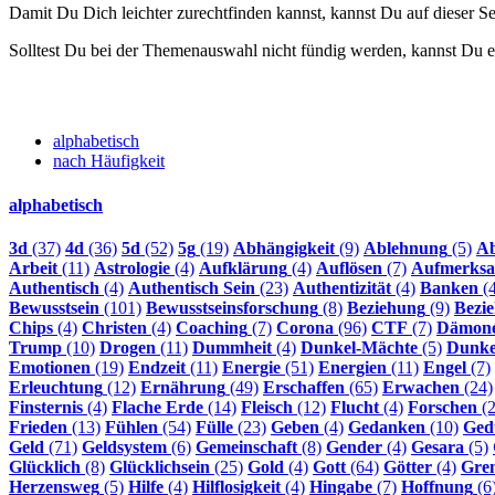
Damit Du Dich leichter zurechtfinden kannst, kannst Du auf dieser 
Solltest Du bei der Themenauswahl nicht fündig werden, kannst Du e
alphabetisch
nach Häufigkeit
alphabetisch
3d
(37)
4d
(36)
5d
(52)
5g
(19)
Abhängigkeit
(9)
Ablehnung
(5)
Ab
Arbeit
(11)
Astrologie
(4)
Aufklärung
(4)
Auflösen
(7)
Aufmerksa
Authentisch
(4)
Authentisch Sein
(23)
Authentizität
(4)
Banken
(4
Bewusstsein
(101)
Bewusstseinsforschung
(8)
Beziehung
(9)
Bezi
Chips
(4)
Christen
(4)
Coaching
(7)
Corona
(96)
CTF
(7)
Dämon
Trump
(10)
Drogen
(11)
Dummheit
(4)
Dunkel-Mächte
(5)
Dunke
Emotionen
(19)
Endzeit
(11)
Energie
(51)
Energien
(11)
Engel
(7)
Erleuchtung
(12)
Ernährung
(49)
Erschaffen
(65)
Erwachen
(24)
Finsternis
(4)
Flache Erde
(14)
Fleisch
(12)
Flucht
(4)
Forschen
(2
Frieden
(13)
Fühlen
(54)
Fülle
(23)
Geben
(4)
Gedanken
(10)
Ged
Geld
(71)
Geldsystem
(6)
Gemeinschaft
(8)
Gender
(4)
Gesara
(5)
Glücklich
(8)
Glücklichsein
(25)
Gold
(4)
Gott
(64)
Götter
(4)
Gre
Herzensweg
(5)
Hilfe
(4)
Hilflosigkeit
(4)
Hingabe
(7)
Hoffnung
(6