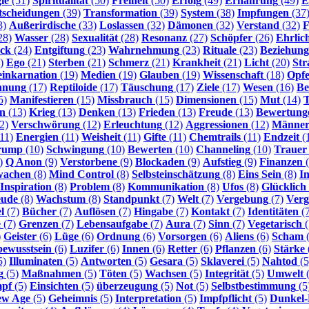
ie
(51)
Spiritualität
(50)
Freiheit
(50)
Erfolg
(49)
Ernährung
(49)
E
tscheidungen
(39)
Transformation
(39)
System
(38)
Impfungen
(37
3)
Außerirdische
(33)
Loslassen
(32)
Dämonen
(32)
Verstand
(32)
F
28)
Wasser
(28)
Sexualität
(28)
Resonanz
(27)
Schöpfer
(26)
Ehrlic
ck
(24)
Entgiftung
(23)
Wahrnehmung
(23)
Rituale
(23)
Beziehun
)
Ego
(21)
Sterben
(21)
Schmerz
(21)
Krankheit
(21)
Licht
(20)
Str
inkarnation
(19)
Medien
(19)
Glauben
(19)
Wissenschaft
(18)
Opfe
nnung
(17)
Reptiloide
(17)
Täuschung
(17)
Ziele
(17)
Wesen
(16)
Be
5)
Manifestieren
(15)
Missbrauch
(15)
Dimensionen
(15)
Mut
(14)
en
(13)
Krieg
(13)
Denken
(13)
Frieden
(13)
Freude
(13)
Bewertung
2)
Verschwörung
(12)
Erleuchtung
(12)
Aggressionen
(12)
Männe
11)
Energien
(11)
Weisheit
(11)
Gifte
(11)
Chemtrails
(11)
Endzeit
(
rump
(10)
Schwingung
(10)
Bewerten
(10)
Channeling
(10)
Trauer
)
Q Anon
(9)
Verstorbene
(9)
Blockaden
(9)
Aufstieg
(9)
Finanzen
(
wachen
(8)
Mind Control
(8)
Selbsteinschätzung
(8)
Eins Sein
(8)
I
Inspiration
(8)
Problem
(8)
Kommunikation
(8)
Ufos
(8)
Glücklich
eude
(8)
Wachstum
(8)
Standpunkt
(7)
Welt
(7)
Vergebung
(7)
Verg
l
(7)
Bücher
(7)
Auflösen
(7)
Hingabe
(7)
Kontakt
(7)
Identitäten
(7
e
(7)
Grenzen
(7)
Lebensaufgabe
(7)
Aura
(7)
Sinn
(7)
Vegetarisch
(
)
Geister
(6)
Lüge
(6)
Ordnung
(6)
Vorsorgen
(6)
Aliens
(6)
Scham
(
bewusstsein
(6)
Luzifer
(6)
Innen
(6)
Retter
(6)
Pflanzen
(6)
Stärke
5)
Illuminaten
(5)
Antworten
(5)
Gesara
(5)
Sklaverei
(5)
Nahtod
(5
g
(5)
Maßnahmen
(5)
Töten
(5)
Wachsen
(5)
Integrität
(5)
Umwelt
(
pf
(5)
Einsichten
(5)
überzeugung
(5)
Not
(5)
Selbstbestimmung
(5
ew Age
(5)
Geheimnis
(5)
Interpretation
(5)
Impfpflicht
(5)
Dunkel