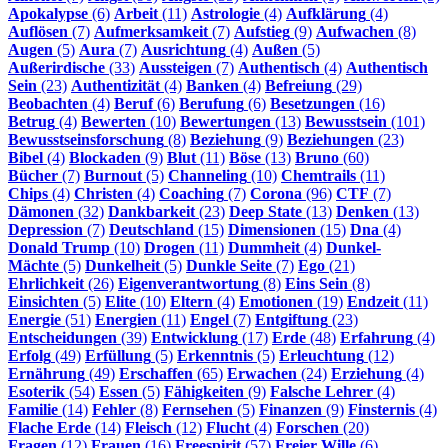
Apokalypse
(6)
Arbeit
(11)
Astrologie
(4)
Aufklärung
(4)
Auflösen
(7)
Aufmerksamkeit
(7)
Aufstieg
(9)
Aufwachen
(8)
Augen
(5)
Aura
(7)
Ausrichtung
(4)
Außen
(5)
Außerirdische
(33)
Aussteigen
(7)
Authentisch
(4)
Authentisch
Sein
(23)
Authentizität
(4)
Banken
(4)
Befreiung
(29)
Beobachten
(4)
Beruf
(6)
Berufung
(6)
Besetzungen
(16)
Betrug
(4)
Bewerten
(10)
Bewertungen
(13)
Bewusstsein
(101)
Bewusstseinsforschung
(8)
Beziehung
(9)
Beziehungen
(23)
Bibel
(4)
Blockaden
(9)
Blut
(11)
Böse
(13)
Bruno
(60)
Bücher
(7)
Burnout
(5)
Channeling
(10)
Chemtrails
(11)
Chips
(4)
Christen
(4)
Coaching
(7)
Corona
(96)
CTF
(7)
Dämonen
(32)
Dankbarkeit
(23)
Deep State
(13)
Denken
(13)
Depression
(7)
Deutschland
(15)
Dimensionen
(15)
Dna
(4)
Donald Trump
(10)
Drogen
(11)
Dummheit
(4)
Dunkel-
Mächte
(5)
Dunkelheit
(5)
Dunkle Seite
(7)
Ego
(21)
Ehrlichkeit
(26)
Eigenverantwortung
(8)
Eins Sein
(8)
Einsichten
(5)
Elite
(10)
Eltern
(4)
Emotionen
(19)
Endzeit
(11)
Energie
(51)
Energien
(11)
Engel
(7)
Entgiftung
(23)
Entscheidungen
(39)
Entwicklung
(17)
Erde
(48)
Erfahrung
(4)
Erfolg
(49)
Erfüllung
(5)
Erkenntnis
(5)
Erleuchtung
(12)
Ernährung
(49)
Erschaffen
(65)
Erwachen
(24)
Erziehung
(4)
Esoterik
(54)
Essen
(5)
Fähigkeiten
(9)
Falsche Lehrer
(4)
Familie
(14)
Fehler
(8)
Fernsehen
(5)
Finanzen
(9)
Finsternis
(4)
Flache Erde
(14)
Fleisch
(12)
Flucht
(4)
Forschen
(20)
Fragen
(12)
Frauen
(16)
Freespirit
(57)
Freier Wille
(6)