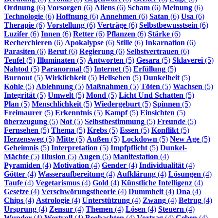
Ordnung
(6)
Vorsorgen
(6)
Aliens
(6)
Scham
(6)
Meinung
(6)
Technologie
(6)
Hoffnung
(6)
Annehmen
(6)
Satan
(6)
Usa
(6)
Therapie
(6)
Vorstellung
(6)
Verträge
(6)
Selbstbewusstsein
(6)
Luzifer
(6)
Innen
(6)
Retter
(6)
Pflanzen
(6)
Stärke
(6)
Recherchieren
(6)
Apokalypse
(6)
Stille
(6)
Inkarnation
(6)
Parasiten
(6)
Beruf
(6)
Regierung
(6)
Selbstvertrauen
(6)
Teufel
(5)
Illuminaten
(5)
Antworten
(5)
Gesara
(5)
Sklaverei
(5)
Nahtod
(5)
Paranormal
(5)
Internet
(5)
Erfüllung
(5)
Burnout
(5)
Wirklichkeit
(5)
Hellsehen
(5)
Dunkelheit
(5)
Kohle
(5)
Ablehnung
(5)
Maßnahmen
(5)
Töten
(5)
Wachsen
(5)
Integrität
(5)
Umwelt
(5)
Mond
(5)
Licht Und Schatten
(5)
Plan
(5)
Menschlichkeit
(5)
Wiedergeburt
(5)
Spinnen
(5)
Freimaurer
(5)
Erkenntnis
(5)
Kampf
(5)
Einsichten
(5)
überzeugung
(5)
Not
(5)
Selbstbestimmung
(5)
Freunde
(5)
Fernsehen
(5)
Thema
(5)
Krebs
(5)
Essen
(5)
Konflikt
(5)
Herzensweg
(5)
Mitte
(5)
Außen
(5)
Lockdown
(5)
New Age
(5)
Geheimnis
(5)
Interpretation
(5)
Impfpflicht
(5)
Dunkel-
Mächte
(5)
Illusion
(5)
Augen
(5)
Manifestation
(4)
Pyramiden
(4)
Motivation
(4)
Gender
(4)
Individualität
(4)
Götter
(4)
Wasseraufbereitung
(4)
Aufklärung
(4)
Lösungen
(4)
Taufe
(4)
Vegetarismus
(4)
Gold
(4)
Künstliche Intelligenz
(4)
Gesetze
(4)
Verschwörungstheorie
(4)
Dummheit
(4)
Dna
(4)
Chips
(4)
Astrologie
(4)
Unterstützung
(4)
Zwang
(4)
Betrug
(4)
Ursprung
(4)
Zensur
(4)
Themen
(4)
Lösen
(4)
Steuern
(4)
Wunder
(4)
Wertvoll
(4)
Beobachten
(4)
Vortrag
(4)
Geben
(4)