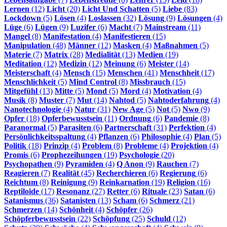
Lernen
(12)
Licht
(20)
Licht Und Schatten
(5)
Liebe
(83)
Lockdown
(5)
Lösen
(4)
Loslassen
(32)
Lösung
(9)
Lösungen
(4)
Lüge
(6)
Lügen
(9)
Luzifer
(6)
Macht
(7)
Mainstream
(11)
Mangel
(8)
Manifestation
(4)
Manifestieren
(15)
Manipulation
(48)
Männer
(12)
Masken
(4)
Maßnahmen
(5)
Materie
(7)
Matrix
(28)
Medialität
(13)
Medien
(19)
Meditation
(12)
Medizin
(12)
Meinung
(6)
Meister
(14)
Meisterschaft
(4)
Mensch
(15)
Menschen
(41)
Menschheit
(17)
Menschlichkeit
(5)
Mind Control
(8)
Missbrauch
(15)
Mitgefühl
(13)
Mitte
(5)
Mond
(5)
Mord
(4)
Motivation
(4)
Musik
(8)
Muster
(7)
Mut
(14)
Nahtod
(5)
Nahtoderfahrung
(4)
Nanotechnologie
(4)
Natur
(31)
New Age
(5)
Not
(5)
Nwo
(9)
Opfer
(18)
Opferbewusstsein
(11)
Ordnung
(6)
Pandemie
(8)
Paranormal
(5)
Parasiten
(6)
Partnerschaft
(31)
Perfektion
(4)
Persönlichkeitsspaltung
(4)
Pflanzen
(6)
Philosophie
(4)
Plan
(5)
Politik
(18)
Prinzip
(4)
Problem
(8)
Probleme
(4)
Projektion
(4)
Promis
(6)
Prophezeihungen
(19)
Psychologie
(20)
Psychopathen
(9)
Pyramiden
(4)
Q Anon
(9)
Rauchen
(7)
Reagieren
(7)
Realität
(45)
Recherchieren
(6)
Regierung
(6)
Reichtum
(8)
Reinigung
(9)
Reinkarnation
(19)
Religion
(16)
Reptiloide
(17)
Resonanz
(27)
Retter
(6)
Rituale
(23)
Satan
(6)
Satanismus
(36)
Satanisten
(13)
Scham
(6)
Schmerz
(21)
Schmerzen
(14)
Schönheit
(4)
Schöpfer
(26)
Schöpferbewusstsein
(22)
Schöpfung
(25)
Schuld
(12)