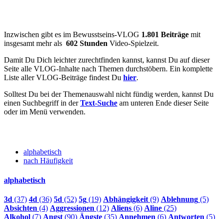
Inzwischen gibt es im Bewusstseins-VLOG
1.801 Beiträge
mit
insgesamt mehr als
602 Stunden
Video-Spielzeit.
Damit Du Dich leichter zurechtfinden kannst, kannst Du auf dieser
Seite alle VLOG-Inhalte nach Themen durchstöbern. Ein komplette
Liste aller VLOG-Beiträge findest Du
hier
.
Solltest Du bei der Themenauswahl nicht fündig werden, kannst Du
einen Suchbegriff in der
Text-Suche
am unteren Ende dieser Seite
oder im Menü verwenden.
alphabetisch
nach Häufigkeit
alphabetisch
3d
(37)
4d
(36)
5d
(52)
5g
(19)
Abhängigkeit
(9)
Ablehnung
(5)
Absichten
(4)
Aggressionen
(12)
Aliens
(6)
Aline
(25)
Alkohol
(7)
Angst
(90)
Ängste
(35)
Annehmen
(6)
Antworten
(5)