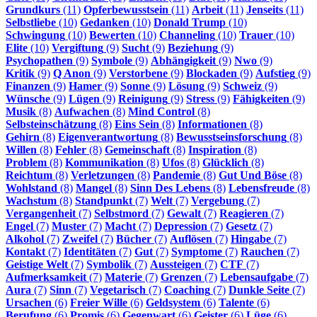
Grundkurs
(11)
Opferbewusstsein
(11)
Arbeit
(11)
Jenseits
(11)
Selbstliebe
(10)
Gedanken
(10)
Donald Trump
(10)
Schwingung
(10)
Bewerten
(10)
Channeling
(10)
Trauer
(10)
Elite
(10)
Vergiftung
(9)
Sucht
(9)
Beziehung
(9)
Psychopathen
(9)
Symbole
(9)
Abhängigkeit
(9)
Nwo
(9)
Kritik
(9)
Q Anon
(9)
Verstorbene
(9)
Blockaden
(9)
Aufstieg
(9)
Finanzen
(9)
Hamer
(9)
Sonne
(9)
Lösung
(9)
Schweiz
(9)
Wünsche
(9)
Lügen
(9)
Reinigung
(9)
Stress
(9)
Fähigkeiten
(9)
Musik
(8)
Aufwachen
(8)
Mind Control
(8)
Selbsteinschätzung
(8)
Eins Sein
(8)
Informationen
(8)
Gehirn
(8)
Eigenverantwortung
(8)
Bewusstseinsforschung
(8)
Willen
(8)
Fehler
(8)
Gemeinschaft
(8)
Inspiration
(8)
Problem
(8)
Kommunikation
(8)
Ufos
(8)
Glücklich
(8)
Reichtum
(8)
Verletzungen
(8)
Pandemie
(8)
Gut Und Böse
(8)
Wohlstand
(8)
Mangel
(8)
Sinn Des Lebens
(8)
Lebensfreude
(8)
Wachstum
(8)
Standpunkt
(7)
Welt
(7)
Vergebung
(7)
Vergangenheit
(7)
Selbstmord
(7)
Gewalt
(7)
Reagieren
(7)
Engel
(7)
Muster
(7)
Macht
(7)
Depression
(7)
Gesetz
(7)
Alkohol
(7)
Zweifel
(7)
Bücher
(7)
Auflösen
(7)
Hingabe
(7)
Kontakt
(7)
Identitäten
(7)
Gut
(7)
Symptome
(7)
Rauchen
(7)
Geistige Welt
(7)
Symbolik
(7)
Aussteigen
(7)
CTF
(7)
Aufmerksamkeit
(7)
Materie
(7)
Grenzen
(7)
Lebensaufgabe
(7)
Aura
(7)
Sinn
(7)
Vegetarisch
(7)
Coaching
(7)
Dunkle Seite
(7)
Ursachen
(6)
Freier Wille
(6)
Geldsystem
(6)
Talente
(6)
Berufung
(6)
Promis
(6)
Gegenwart
(6)
Geister
(6)
Lüge
(6)