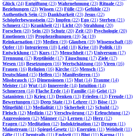
Glück
(24)
Entgiftung
(23)
Wahrnehmung
(23)
Rituale
(23)
Beziehungen
(23)
Wissen
(23)
Fülle
(23)
Gefühle
(23)
Authentisch Sein
(23)
Dankbarkeit
(23)
Jesus
(22)
Schöpferbewusstsein
(22)
Impfen
(22)
Ego
(21)
Sterben
(21)
Schmerz
(21)
Krankheit
(21)
Licht
(20)
Strahlung
(20)
Forschen
(20)
Sein
(20)
Schutz
(20)
Zeit
(20)
Psychologie
(20)
Emotionen
(19)
Prophezeihungen
(19)
5g
(19)
Reinkarnation
(19)
Medien
(19)
Glauben
(19)
Wissenschaft
(18)
Opfer
(18)
Integrieren
(18)
Leid
(18)
Krise
(18)
Politik
(18)
Entwicklung
(17)
Kurs
(17)
Menschheit
(17)
Universum
(17)
Trennung
(17)
Reptiloide
(17)
Täuschung
(17)
Ziele
(17)
Wesen
(16)
Besetzungen
(16)
Wertschätzung
(16)
Viren
(16)
Frauen
(16)
Religion
(16)
Kirche
(15)
Mensch
(15)
Deutschland
(15)
Helfen
(15)
Manifestieren
(15)
Missbrauch
(15)
Dimensionen
(15)
Mut
(14)
Traume
(14)
Meister
(14)
Wut
(14)
Innererde
(14)
Intuition
(14)
Schmerzen
(14)
Flache Erde
(14)
Familie
(14)
Geist
(13)
Satanisten
(13)
Krieg
(13)
Denken
(13)
Frieden
(13)
Freude
(13)
Bewertungen
(13)
Deep State
(13)
Lehrer
(13)
Böse
(13)
Mitgefühl
(13)
Medialität
(13)
Sicherheit
(12)
Schuld
(12)
Fleisch
(12)
Medizin
(12)
Verschwörung
(12)
Erleuchtung
(12)
Aggressionen
(12)
Männer
(12)
Lernen
(12)
Herz
(12)
Fragen
(12)
Meditation
(12)
Indoktrination
(12)
Drogen
(11)
Mainstream
(11)
Spiegel-Gesetz
(11)
Energien
(11)
Weisheit
(11)
Gifte
(11)
Chemtrails
(11)
Endzeit
(11)
Blut
(11)
Karma
(11)