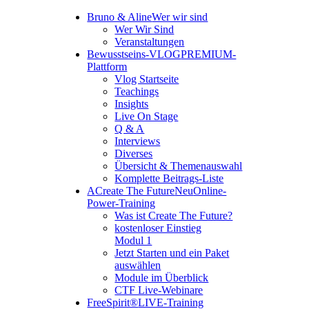
Bruno & Aline
Wer wir sind
Wer Wir Sind
Veranstaltungen
Bewusstseins-VLOG
PREMIUM-
Plattform
Vlog Startseite
Teachings
Insights
Live On Stage
Q & A
Interviews
Diverses
Übersicht & Themenauswahl
Komplette Beitrags-Liste
A
Create The Future
Neu
Online-
Power-Training
Was ist Create The Future?
kostenloser Einstieg
Modul 1
Jetzt Starten und ein Paket
auswählen
Module im Überblick
CTF Live-Webinare
FreeSpirit®
LIVE-Training