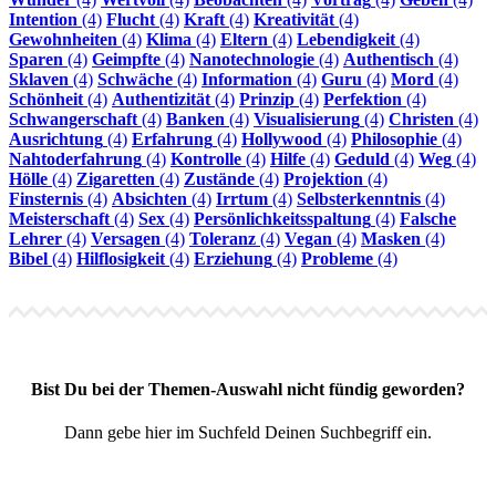
Intention
(4)
Flucht
(4)
Kraft
(4)
Kreativität
(4)
Gewohnheiten
(4)
Klima
(4)
Eltern
(4)
Lebendigkeit
(4)
Sparen
(4)
Geimpfte
(4)
Nanotechnologie
(4)
Authentisch
(4)
Sklaven
(4)
Schwäche
(4)
Information
(4)
Guru
(4)
Mord
(4)
Schönheit
(4)
Authentizität
(4)
Prinzip
(4)
Perfektion
(4)
Schwangerschaft
(4)
Banken
(4)
Visualisierung
(4)
Christen
(4)
Ausrichtung
(4)
Erfahrung
(4)
Hollywood
(4)
Philosophie
(4)
Nahtoderfahrung
(4)
Kontrolle
(4)
Hilfe
(4)
Geduld
(4)
Weg
(4)
Hölle
(4)
Zigaretten
(4)
Zustände
(4)
Projektion
(4)
Finsternis
(4)
Absichten
(4)
Irrtum
(4)
Selbsterkenntnis
(4)
Meisterschaft
(4)
Sex
(4)
Persönlichkeitsspaltung
(4)
Falsche
Lehrer
(4)
Versagen
(4)
Toleranz
(4)
Vegan
(4)
Masken
(4)
Bibel
(4)
Hilflosigkeit
(4)
Erziehung
(4)
Probleme
(4)
Bist Du bei der Themen-Auswahl nicht fündig geworden?
Dann gebe hier im Suchfeld Deinen Suchbegriff ein.