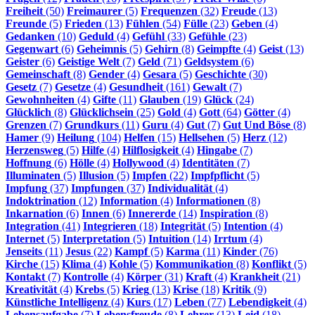
Freiheit
(50)
Freimaurer
(5)
Frequenzen
(32)
Freude
(13)
Freunde
(5)
Frieden
(13)
Fühlen
(54)
Fülle
(23)
Geben
(4)
Gedanken
(10)
Geduld
(4)
Gefühl
(33)
Gefühle
(23)
Gegenwart
(6)
Geheimnis
(5)
Gehirn
(8)
Geimpfte
(4)
Geist
(13)
Geister
(6)
Geistige Welt
(7)
Geld
(71)
Geldsystem
(6)
Gemeinschaft
(8)
Gender
(4)
Gesara
(5)
Geschichte
(30)
Gesetz
(7)
Gesetze
(4)
Gesundheit
(161)
Gewalt
(7)
Gewohnheiten
(4)
Gifte
(11)
Glauben
(19)
Glück
(24)
Glücklich
(8)
Glücklichsein
(25)
Gold
(4)
Gott
(64)
Götter
(4)
Grenzen
(7)
Grundkurs
(11)
Guru
(4)
Gut
(7)
Gut Und Böse
(8)
Hamer
(9)
Heilung
(104)
Helfen
(15)
Hellsehen
(5)
Herz
(12)
Herzensweg
(5)
Hilfe
(4)
Hilflosigkeit
(4)
Hingabe
(7)
Hoffnung
(6)
Hölle
(4)
Hollywood
(4)
Identitäten
(7)
Illuminaten
(5)
Illusion
(5)
Impfen
(22)
Impfpflicht
(5)
Impfung
(37)
Impfungen
(37)
Individualität
(4)
Indoktrination
(12)
Information
(4)
Informationen
(8)
Inkarnation
(6)
Innen
(6)
Innererde
(14)
Inspiration
(8)
Integration
(41)
Integrieren
(18)
Integrität
(5)
Intention
(4)
Internet
(5)
Interpretation
(5)
Intuition
(14)
Irrtum
(4)
Jenseits
(11)
Jesus
(22)
Kampf
(5)
Karma
(11)
Kinder
(76)
Kirche
(15)
Klima
(4)
Kohle
(5)
Kommunikation
(8)
Konflikt
(5)
Kontakt
(7)
Kontrolle
(4)
Körper
(31)
Kraft
(4)
Krankheit
(21)
Kreativität
(4)
Krebs
(5)
Krieg
(13)
Krise
(18)
Kritik
(9)
Künstliche Intelligenz
(4)
Kurs
(17)
Leben
(77)
Lebendigkeit
(4)
Lebensaufgabe
(7)
Lebensfreude
(8)
Lehrer
(13)
Leid
(18)