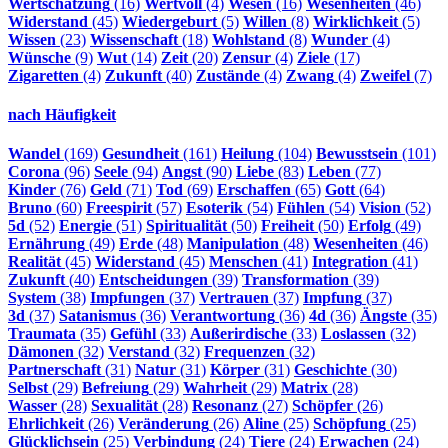
Wertschätzung
(16)
Wertvoll
(4)
Wesen
(16)
Wesenheiten
(46)
Widerstand
(45)
Wiedergeburt
(5)
Willen
(8)
Wirklichkeit
(5)
Wissen
(23)
Wissenschaft
(18)
Wohlstand
(8)
Wunder
(4)
Wünsche
(9)
Wut
(14)
Zeit
(20)
Zensur
(4)
Ziele
(17)
Zigaretten
(4)
Zukunft
(40)
Zustände
(4)
Zwang
(4)
Zweifel
(7)
nach Häufigkeit
Wandel
(169)
Gesundheit
(161)
Heilung
(104)
Bewusstsein
(101)
Corona
(96)
Seele
(94)
Angst
(90)
Liebe
(83)
Leben
(77)
Kinder
(76)
Geld
(71)
Tod
(69)
Erschaffen
(65)
Gott
(64)
Bruno
(60)
Freespirit
(57)
Esoterik
(54)
Fühlen
(54)
Vision
(52)
5d
(52)
Energie
(51)
Spiritualität
(50)
Freiheit
(50)
Erfolg
(49)
Ernährung
(49)
Erde
(48)
Manipulation
(48)
Wesenheiten
(46)
Realität
(45)
Widerstand
(45)
Menschen
(41)
Integration
(41)
Zukunft
(40)
Entscheidungen
(39)
Transformation
(39)
System
(38)
Impfungen
(37)
Vertrauen
(37)
Impfung
(37)
3d
(37)
Satanismus
(36)
Verantwortung
(36)
4d
(36)
Ängste
(35)
Traumata
(35)
Gefühl
(33)
Außerirdische
(33)
Loslassen
(32)
Dämonen
(32)
Verstand
(32)
Frequenzen
(32)
Partnerschaft
(31)
Natur
(31)
Körper
(31)
Geschichte
(30)
Selbst
(29)
Befreiung
(29)
Wahrheit
(29)
Matrix
(28)
Wasser
(28)
Sexualität
(28)
Resonanz
(27)
Schöpfer
(26)
Ehrlichkeit
(26)
Veränderung
(26)
Aline
(25)
Schöpfung
(25)
Glücklichsein
(25)
Verbindung
(24)
Tiere
(24)
Erwachen
(24)