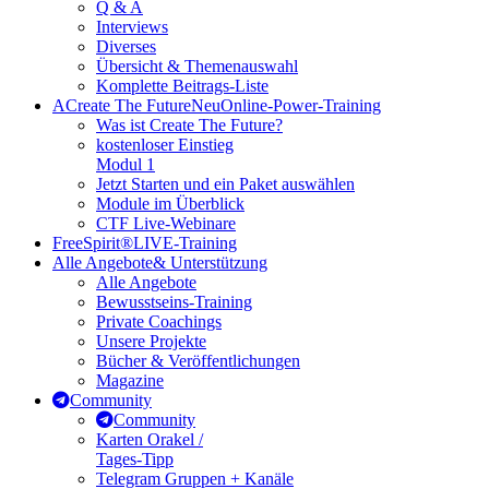
Q & A
Interviews
Diverses
Übersicht & Themenauswahl
Komplette Beitrags-Liste
A
Create The Future
Neu
Online-Power-Training
Was ist Create The Future?
kostenloser Einstieg
Modul 1
Jetzt Starten und ein Paket auswählen
Module im Überblick
CTF Live-Webinare
FreeSpirit®
LIVE-Training
Alle Angebote
& Unterstützung
Alle Angebote
Bewusstseins-Training
Private Coachings
Unsere Projekte
Bücher & Veröffentlichungen
Magazine
Community
Community
Karten Orakel /
Tages-Tipp
Telegram Gruppen + Kanäle