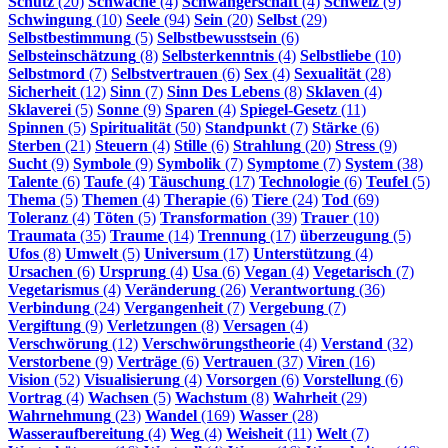
Schutz
(20)
Schwäche
(4)
Schwangerschaft
(4)
Schweiz
(9)
Schwingung
(10)
Seele
(94)
Sein
(20)
Selbst
(29)
Selbstbestimmung
(5)
Selbstbewusstsein
(6)
Selbsteinschätzung
(8)
Selbsterkenntnis
(4)
Selbstliebe
(10)
Selbstmord
(7)
Selbstvertrauen
(6)
Sex
(4)
Sexualität
(28)
Sicherheit
(12)
Sinn
(7)
Sinn Des Lebens
(8)
Sklaven
(4)
Sklaverei
(5)
Sonne
(9)
Sparen
(4)
Spiegel-Gesetz
(11)
Spinnen
(5)
Spiritualität
(50)
Standpunkt
(7)
Stärke
(6)
Sterben
(21)
Steuern
(4)
Stille
(6)
Strahlung
(20)
Stress
(9)
Sucht
(9)
Symbole
(9)
Symbolik
(7)
Symptome
(7)
System
(38)
Talente
(6)
Taufe
(4)
Täuschung
(17)
Technologie
(6)
Teufel
(5)
Thema
(5)
Themen
(4)
Therapie
(6)
Tiere
(24)
Tod
(69)
Toleranz
(4)
Töten
(5)
Transformation
(39)
Trauer
(10)
Traumata
(35)
Traume
(14)
Trennung
(17)
überzeugung
(5)
Ufos
(8)
Umwelt
(5)
Universum
(17)
Unterstützung
(4)
Ursachen
(6)
Ursprung
(4)
Usa
(6)
Vegan
(4)
Vegetarisch
(7)
Vegetarismus
(4)
Veränderung
(26)
Verantwortung
(36)
Verbindung
(24)
Vergangenheit
(7)
Vergebung
(7)
Vergiftung
(9)
Verletzungen
(8)
Versagen
(4)
Verschwörung
(12)
Verschwörungstheorie
(4)
Verstand
(32)
Verstorbene
(9)
Verträge
(6)
Vertrauen
(37)
Viren
(16)
Vision
(52)
Visualisierung
(4)
Vorsorgen
(6)
Vorstellung
(6)
Vortrag
(4)
Wachsen
(5)
Wachstum
(8)
Wahrheit
(29)
Wahrnehmung
(23)
Wandel
(169)
Wasser
(28)
Wasseraufbereitung
(4)
Weg
(4)
Weisheit
(11)
Welt
(7)