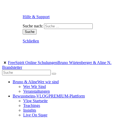
Hilfe & Support
Suche nach:
Schließen
FreeSpirit Online Schulungen
Bruno Würtenberger & Aline N.
Brandstetter
Bruno & Aline
Wer wir sind
Wer Wir Sind
Veranstaltungen
Bewusstseins-VLOG
PREMIUM-Plattform
Vlog Startseite
Teachings
Insights
Live On Stage