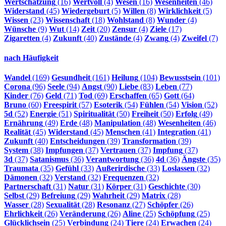
Wertschätzung
(16)
Wertvoll
(4)
Wesen
(16)
Wesenheiten
(46)
Widerstand
(45)
Wiedergeburt
(5)
Willen
(8)
Wirklichkeit
(5)
Wissen
(23)
Wissenschaft
(18)
Wohlstand
(8)
Wunder
(4)
Wünsche
(9)
Wut
(14)
Zeit
(20)
Zensur
(4)
Ziele
(17)
Zigaretten
(4)
Zukunft
(40)
Zustände
(4)
Zwang
(4)
Zweifel
(7)
nach Häufigkeit
Wandel
(169)
Gesundheit
(161)
Heilung
(104)
Bewusstsein
(101)
Corona
(96)
Seele
(94)
Angst
(90)
Liebe
(83)
Leben
(77)
Kinder
(76)
Geld
(71)
Tod
(69)
Erschaffen
(65)
Gott
(64)
Bruno
(60)
Freespirit
(57)
Esoterik
(54)
Fühlen
(54)
Vision
(52)
5d
(52)
Energie
(51)
Spiritualität
(50)
Freiheit
(50)
Erfolg
(49)
Ernährung
(49)
Erde
(48)
Manipulation
(48)
Wesenheiten
(46)
Realität
(45)
Widerstand
(45)
Menschen
(41)
Integration
(41)
Zukunft
(40)
Entscheidungen
(39)
Transformation
(39)
System
(38)
Impfungen
(37)
Vertrauen
(37)
Impfung
(37)
3d
(37)
Satanismus
(36)
Verantwortung
(36)
4d
(36)
Ängste
(35)
Traumata
(35)
Gefühl
(33)
Außerirdische
(33)
Loslassen
(32)
Dämonen
(32)
Verstand
(32)
Frequenzen
(32)
Partnerschaft
(31)
Natur
(31)
Körper
(31)
Geschichte
(30)
Selbst
(29)
Befreiung
(29)
Wahrheit
(29)
Matrix
(28)
Wasser
(28)
Sexualität
(28)
Resonanz
(27)
Schöpfer
(26)
Ehrlichkeit
(26)
Veränderung
(26)
Aline
(25)
Schöpfung
(25)
Glücklichsein
(25)
Verbindung
(24)
Tiere
(24)
Erwachen
(24)