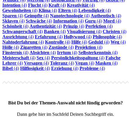
Intention
(4)
Flucht
(4)
Kraft
(4)
Kreativität
(4)
Gewohnheiten
(4)
Klima
(4)
Eltern
(4)
Lebendigkeit
(4)
Sparen
(4)
Geimpfte
(4)
Nanotechnologie
(4)
Authentisch
(4)
Sklaven
(4)
Schwäche
(4)
Information
(4)
Guru
(4)
Mord
(4)
Schönheit
(4)
Authentizität
(4)
Prinzip
(4)
Perfektion
(4)
Schwangerschaft
(4)
Banken
(4)
Visualisierung
(4)
Christen
(4)
Ausrichtung
(4)
Erfahrung
(4)
Hollywood
(4)
Philosophie
(4)
Nahtoderfahrung
(4)
Kontrolle
(4)
Hilfe
(4)
Geduld
(4)
Weg
(4)
Hölle
(4)
Zigaretten
(4)
Zustände
(4)
Projektion
(4)
Finsternis
(4)
Absichten
(4)
Irrtum
(4)
Selbsterkenntnis
(4)
Meisterschaft
(4)
Sex
(4)
Persönlichkeitsspaltung
(4)
Falsche
Lehrer
(4)
Versagen
(4)
Toleranz
(4)
Vegan
(4)
Masken
(4)
Bibel
(4)
Hilflosigkeit
(4)
Erziehung
(4)
Probleme
(4)
Bist Du bei der Themen-Auswahl nicht fündig geworden?
Dann gebe hier im Suchfeld Deinen Suchbegriff ein.