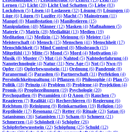
Lernen
(12)
Licht
(20)
Licht Und Schatten
(5)
Liebe
(83)
Lockdown
(5)
Lösen
(4)
Loslassen
(32)
Lösung
(9)
Lösungen
(4)
Lüge
(6)
Lügen
(9)
Luzifer
(6)
Macht
(7)
Mainstream
(11)
Mangel
(8)
Manifestation
(4)
Manifestieren
(15)
Manipulation
(48)
Männer
(12)
Masken
(4)
Maßnahmen
(5)
Materie
(7)
Matrix
(28)
Medialität
(13)
Medien
(19)
Meditation
(12)
Medizin
(12)
Meinung
(6)
Meister
(14)
Meisterschaft
(4)
Mensch
(15)
Menschen
(41)
Menschheit
(17)
Menschlichkeit
(5)
Mind Control
(8)
Missbrauch
(15)
Mitgefühl
(13)
Mitte
(5)
Mond
(5)
Mord
(4)
Motivation
(4)
Musik
(8)
Muster
(7)
Mut
(14)
Nahtod
(5)
Nahtoderfahrung
(4)
Nanotechnologie
(4)
Natur
(31)
New Age
(5)
Not
(5)
Nwo
(9)
Opfer
(18)
Opferbewusstsein
(11)
Ordnung
(6)
Pandemie
(8)
Paranormal
(5)
Parasiten
(6)
Partnerschaft
(31)
Perfektion
(4)
Persönlichkeitsspaltung
(4)
Pflanzen
(6)
Philosophie
(4)
Plan
(5)
Politik
(18)
Prinzip
(4)
Problem
(8)
Probleme
(4)
Projektion
(4)
Promis
(6)
Prophezeihungen
(19)
Psychologie
(20)
Psychopathen
(9)
Pyramiden
(4)
Q Anon
(9)
Rauchen
(7)
Reagieren
(7)
Realität
(45)
Recherchieren
(6)
Regierung
(6)
Reichtum
(8)
Reinigung
(9)
Reinkarnation
(19)
Religion
(16)
Reptiloide
(17)
Resonanz
(27)
Retter
(6)
Rituale
(23)
Satan
(6)
Satanismus
(36)
Satanisten
(13)
Scham
(6)
Schmerz
(21)
Schmerzen
(14)
Schönheit
(4)
Schöpfer
(26)
Schöpferbewusstsein
(22)
Schöpfung
(25)
Schuld
(12)