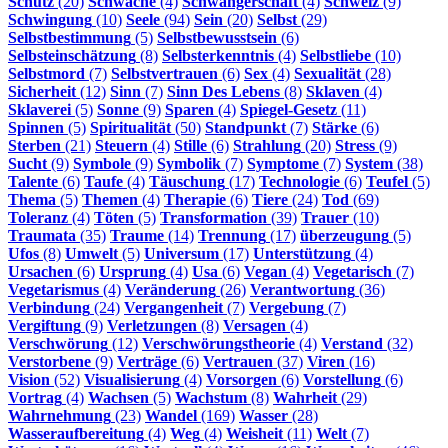
Schutz
(20)
Schwäche
(4)
Schwangerschaft
(4)
Schweiz
(9)
Schwingung
(10)
Seele
(94)
Sein
(20)
Selbst
(29)
Selbstbestimmung
(5)
Selbstbewusstsein
(6)
Selbsteinschätzung
(8)
Selbsterkenntnis
(4)
Selbstliebe
(10)
Selbstmord
(7)
Selbstvertrauen
(6)
Sex
(4)
Sexualität
(28)
Sicherheit
(12)
Sinn
(7)
Sinn Des Lebens
(8)
Sklaven
(4)
Sklaverei
(5)
Sonne
(9)
Sparen
(4)
Spiegel-Gesetz
(11)
Spinnen
(5)
Spiritualität
(50)
Standpunkt
(7)
Stärke
(6)
Sterben
(21)
Steuern
(4)
Stille
(6)
Strahlung
(20)
Stress
(9)
Sucht
(9)
Symbole
(9)
Symbolik
(7)
Symptome
(7)
System
(38)
Talente
(6)
Taufe
(4)
Täuschung
(17)
Technologie
(6)
Teufel
(5)
Thema
(5)
Themen
(4)
Therapie
(6)
Tiere
(24)
Tod
(69)
Toleranz
(4)
Töten
(5)
Transformation
(39)
Trauer
(10)
Traumata
(35)
Traume
(14)
Trennung
(17)
überzeugung
(5)
Ufos
(8)
Umwelt
(5)
Universum
(17)
Unterstützung
(4)
Ursachen
(6)
Ursprung
(4)
Usa
(6)
Vegan
(4)
Vegetarisch
(7)
Vegetarismus
(4)
Veränderung
(26)
Verantwortung
(36)
Verbindung
(24)
Vergangenheit
(7)
Vergebung
(7)
Vergiftung
(9)
Verletzungen
(8)
Versagen
(4)
Verschwörung
(12)
Verschwörungstheorie
(4)
Verstand
(32)
Verstorbene
(9)
Verträge
(6)
Vertrauen
(37)
Viren
(16)
Vision
(52)
Visualisierung
(4)
Vorsorgen
(6)
Vorstellung
(6)
Vortrag
(4)
Wachsen
(5)
Wachstum
(8)
Wahrheit
(29)
Wahrnehmung
(23)
Wandel
(169)
Wasser
(28)
Wasseraufbereitung
(4)
Weg
(4)
Weisheit
(11)
Welt
(7)