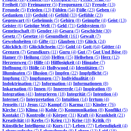
Freiheit
(50)
Freimaurer
(5)
Frequenzen
(32)
Freude
(13)
Freunde
(5)
Frieden
(13)
Fühlen
(54)
Fülle
(23)
Geben
(4)
Gedanken
(10)
Geduld
(4)
Gefühl
(33)
Gefühle
(23)
Gegenwart
(6)
Geheimnis
(5)
Gehirn
(8)
Geimpfte
(4)
Geist
(13)
Geister
(6)
Geistige Welt
(7)
Geld
(71)
Geldsystem
(6)
Gemeinschaft
(8)
Gender
(4)
Gesara
(5)
Geschichte
(30)
Gesetz
(7)
Gesetze
(4)
Gesundheit
(161)
Gewalt
(7)
Gewohnheiten
(4)
Gifte
(11)
Glauben
(19)
Glück
(24)
Glücklich
(8)
Glücklichsein
(25)
Gold
(4)
Gott
(64)
Götter
(4)
Grenzen
(7)
Grundkurs
(11)
Guru
(4)
Gut
(7)
Gut Und Böse
(8)
Hamer
(9)
Heilung
(104)
Helfen
(15)
Hellsehen
(5)
Herz
(12)
Herzensweg
(5)
Hilfe
(4)
Hilflosigkeit
(4)
Hingabe
(7)
Hoffnung
(6)
Hölle
(4)
Hollywood
(4)
Identitäten
(7)
Illuminaten
(5)
Illusion
(5)
Impfen
(22)
Impfpflicht
(5)
Impfung
(37)
Impfungen
(37)
Individualität
(4)
Indoktrination
(12)
Information
(4)
Informationen
(8)
Inkarnation
(6)
Innen
(6)
Innererde
(14)
Inspiration
(8)
Integration
(41)
Integrieren
(18)
Integrität
(5)
Intention
(4)
Internet
(5)
Interpretation
(5)
Intuition
(14)
Irrtum
(4)
Jenseits
(11)
Jesus
(22)
Kampf
(5)
Karma
(11)
Kinder
(76)
Kirche
(15)
Klima
(4)
Kohle
(5)
Kommunikation
(8)
Konflikt
(5)
Kontakt
(7)
Kontrolle
(4)
Körper
(31)
Kraft
(4)
Krankheit
(21)
Kreativität
(4)
Krebs
(5)
Krieg
(13)
Krise
(18)
Kritik
(9)
Künstliche Intelligenz
(4)
Kurs
(17)
Leben
(77)
Lebendigkeit
(4)
Lebensaufgabe
(7)
Lebensfreude
(8)
Lehrer
(13)
Leid
(18)