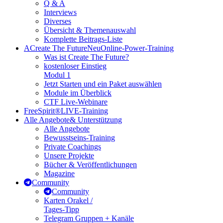
Q & A
Interviews
Diverses
Übersicht & Themenauswahl
Komplette Beitrags-Liste
A
Create The Future
Neu
Online-Power-Training
Was ist Create The Future?
kostenloser Einstieg
Modul 1
Jetzt Starten und ein Paket auswählen
Module im Überblick
CTF Live-Webinare
FreeSpirit®
LIVE-Training
Alle Angebote
& Unterstützung
Alle Angebote
Bewusstseins-Training
Private Coachings
Unsere Projekte
Bücher & Veröffentlichungen
Magazine
Community
Community
Karten Orakel /
Tages-Tipp
Telegram Gruppen + Kanäle