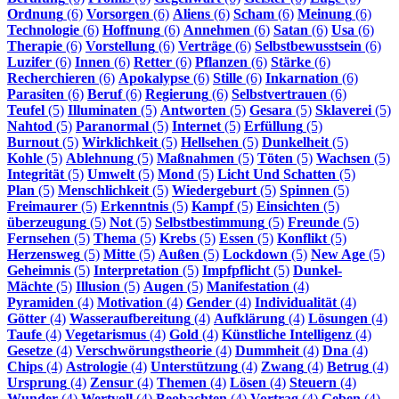
Ordnung
(6)
Vorsorgen
(6)
Aliens
(6)
Scham
(6)
Meinung
(6)
Technologie
(6)
Hoffnung
(6)
Annehmen
(6)
Satan
(6)
Usa
(6)
Therapie
(6)
Vorstellung
(6)
Verträge
(6)
Selbstbewusstsein
(6)
Luzifer
(6)
Innen
(6)
Retter
(6)
Pflanzen
(6)
Stärke
(6)
Recherchieren
(6)
Apokalypse
(6)
Stille
(6)
Inkarnation
(6)
Parasiten
(6)
Beruf
(6)
Regierung
(6)
Selbstvertrauen
(6)
Teufel
(5)
Illuminaten
(5)
Antworten
(5)
Gesara
(5)
Sklaverei
(5)
Nahtod
(5)
Paranormal
(5)
Internet
(5)
Erfüllung
(5)
Burnout
(5)
Wirklichkeit
(5)
Hellsehen
(5)
Dunkelheit
(5)
Kohle
(5)
Ablehnung
(5)
Maßnahmen
(5)
Töten
(5)
Wachsen
(5)
Integrität
(5)
Umwelt
(5)
Mond
(5)
Licht Und Schatten
(5)
Plan
(5)
Menschlichkeit
(5)
Wiedergeburt
(5)
Spinnen
(5)
Freimaurer
(5)
Erkenntnis
(5)
Kampf
(5)
Einsichten
(5)
überzeugung
(5)
Not
(5)
Selbstbestimmung
(5)
Freunde
(5)
Fernsehen
(5)
Thema
(5)
Krebs
(5)
Essen
(5)
Konflikt
(5)
Herzensweg
(5)
Mitte
(5)
Außen
(5)
Lockdown
(5)
New Age
(5)
Geheimnis
(5)
Interpretation
(5)
Impfpflicht
(5)
Dunkel-
Mächte
(5)
Illusion
(5)
Augen
(5)
Manifestation
(4)
Pyramiden
(4)
Motivation
(4)
Gender
(4)
Individualität
(4)
Götter
(4)
Wasseraufbereitung
(4)
Aufklärung
(4)
Lösungen
(4)
Taufe
(4)
Vegetarismus
(4)
Gold
(4)
Künstliche Intelligenz
(4)
Gesetze
(4)
Verschwörungstheorie
(4)
Dummheit
(4)
Dna
(4)
Chips
(4)
Astrologie
(4)
Unterstützung
(4)
Zwang
(4)
Betrug
(4)
Ursprung
(4)
Zensur
(4)
Themen
(4)
Lösen
(4)
Steuern
(4)
Wunder
(4)
Wertvoll
(4)
Beobachten
(4)
Vortrag
(4)
Geben
(4)