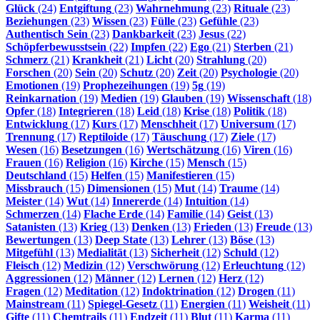
Glück
(24)
Entgiftung
(23)
Wahrnehmung
(23)
Rituale
(23)
Beziehungen
(23)
Wissen
(23)
Fülle
(23)
Gefühle
(23)
Authentisch Sein
(23)
Dankbarkeit
(23)
Jesus
(22)
Schöpferbewusstsein
(22)
Impfen
(22)
Ego
(21)
Sterben
(21)
Schmerz
(21)
Krankheit
(21)
Licht
(20)
Strahlung
(20)
Forschen
(20)
Sein
(20)
Schutz
(20)
Zeit
(20)
Psychologie
(20)
Emotionen
(19)
Prophezeihungen
(19)
5g
(19)
Reinkarnation
(19)
Medien
(19)
Glauben
(19)
Wissenschaft
(18)
Opfer
(18)
Integrieren
(18)
Leid
(18)
Krise
(18)
Politik
(18)
Entwicklung
(17)
Kurs
(17)
Menschheit
(17)
Universum
(17)
Trennung
(17)
Reptiloide
(17)
Täuschung
(17)
Ziele
(17)
Wesen
(16)
Besetzungen
(16)
Wertschätzung
(16)
Viren
(16)
Frauen
(16)
Religion
(16)
Kirche
(15)
Mensch
(15)
Deutschland
(15)
Helfen
(15)
Manifestieren
(15)
Missbrauch
(15)
Dimensionen
(15)
Mut
(14)
Traume
(14)
Meister
(14)
Wut
(14)
Innererde
(14)
Intuition
(14)
Schmerzen
(14)
Flache Erde
(14)
Familie
(14)
Geist
(13)
Satanisten
(13)
Krieg
(13)
Denken
(13)
Frieden
(13)
Freude
(13)
Bewertungen
(13)
Deep State
(13)
Lehrer
(13)
Böse
(13)
Mitgefühl
(13)
Medialität
(13)
Sicherheit
(12)
Schuld
(12)
Fleisch
(12)
Medizin
(12)
Verschwörung
(12)
Erleuchtung
(12)
Aggressionen
(12)
Männer
(12)
Lernen
(12)
Herz
(12)
Fragen
(12)
Meditation
(12)
Indoktrination
(12)
Drogen
(11)
Mainstream
(11)
Spiegel-Gesetz
(11)
Energien
(11)
Weisheit
(11)
Gifte
(11)
Chemtrails
(11)
Endzeit
(11)
Blut
(11)
Karma
(11)