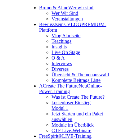
Bruno & Aline
Wer wir sind
Wer Wir Sind
Veranstaltungen
Bewusstseins-VLOG
PREMIUM-
Plattform
Vlog Startseite
Teachings
Insights
Live On Stage
Q & A
Interviews
Diverses
Übersicht & Themenauswahl
Komplette Beitrags-Liste
A
Create The Future
Neu
Online-
Power-Training
Was ist Create The Future?
kostenloser Einstieg
Modul 1
Jetzt Starten und ein Paket
auswählen
Module im Überblick
CTF Live-Webinare
FreeSpirit®
LIVE-Training