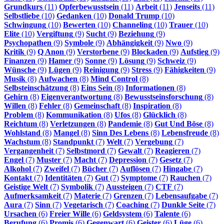
Grundkurs
(11)
Opferbewusstsein
(11)
Arbeit
(11)
Jenseits
(11)
Selbstliebe
(10)
Gedanken
(10)
Donald Trump
(10)
Schwingung
(10)
Bewerten
(10)
Channeling
(10)
Trauer
(10)
Elite
(10)
Vergiftung
(9)
Sucht
(9)
Beziehung
(9)
Psychopathen
(9)
Symbole
(9)
Abhängigkeit
(9)
Nwo
(9)
Kritik
(9)
Q Anon
(9)
Verstorbene
(9)
Blockaden
(9)
Aufstieg
(9)
Finanzen
(9)
Hamer
(9)
Sonne
(9)
Lösung
(9)
Schweiz
(9)
Wünsche
(9)
Lügen
(9)
Reinigung
(9)
Stress
(9)
Fähigkeiten
(9)
Musik
(8)
Aufwachen
(8)
Mind Control
(8)
Selbsteinschätzung
(8)
Eins Sein
(8)
Informationen
(8)
Gehirn
(8)
Eigenverantwortung
(8)
Bewusstseinsforschung
(8)
Willen
(8)
Fehler
(8)
Gemeinschaft
(8)
Inspiration
(8)
Problem
(8)
Kommunikation
(8)
Ufos
(8)
Glücklich
(8)
Reichtum
(8)
Verletzungen
(8)
Pandemie
(8)
Gut Und Böse
(8)
Wohlstand
(8)
Mangel
(8)
Sinn Des Lebens
(8)
Lebensfreude
(8)
Wachstum
(8)
Standpunkt
(7)
Welt
(7)
Vergebung
(7)
Vergangenheit
(7)
Selbstmord
(7)
Gewalt
(7)
Reagieren
(7)
Engel
(7)
Muster
(7)
Macht
(7)
Depression
(7)
Gesetz
(7)
Alkohol
(7)
Zweifel
(7)
Bücher
(7)
Auflösen
(7)
Hingabe
(7)
Kontakt
(7)
Identitäten
(7)
Gut
(7)
Symptome
(7)
Rauchen
(7)
Geistige Welt
(7)
Symbolik
(7)
Aussteigen
(7)
CTF
(7)
Aufmerksamkeit
(7)
Materie
(7)
Grenzen
(7)
Lebensaufgabe
(7)
Aura
(7)
Sinn
(7)
Vegetarisch
(7)
Coaching
(7)
Dunkle Seite
(7)
Ursachen
(6)
Freier Wille
(6)
Geldsystem
(6)
Talente
(6)
Berufung
(6)
Promis
(6)
Gegenwart
(6)
Geister
(6)
Lüge
(6)