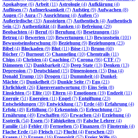
Apokalypse
(6)
Arbeit
(11)
Astrologie
(4)
Aufklärung
(4)
Auflösen
(7)
Aufmerksamkeit
(7)
Aufstieg
(9)
Aufwachen
(8)
Augen
(5)
Aura
(7)
Ausrichtung
(4)
Außen
(5)
Außerirdische
(33)
Aussteigen
(7)
Authentisch
(4)
Authentisch
Sein
(23)
Authentizität
(4)
Banken
(4)
Befreiung
(29)
Beobachten
(4)
Beruf
(6)
Berufung
(6)
Besetzungen
(16)
Betrug
(4)
Bewerten
(10)
Bewertungen
(13)
Bewusstsein
(101)
Bewusstseinsforschung
(8)
Beziehung
(9)
Beziehungen
(23)
Bibel
(4)
Blockaden
(9)
Blut
(11)
Böse
(13)
Bruno
(60)
Bücher
(7)
Burnout
(5)
Channeling
(10)
Chemtrails
(11)
Chips
(4)
Christen
(4)
Coaching
(7)
Corona
(96)
CTF
(7)
Dämonen
(32)
Dankbarkeit
(23)
Deep State
(13)
Denken
(13)
Depression
(7)
Deutschland
(15)
Dimensionen
(15)
Dna
(4)
Donald Trump
(10)
Drogen
(11)
Dummheit
(4)
Dunkel-
Mächte
(5)
Dunkelheit
(5)
Dunkle Seite
(7)
Ego
(21)
Ehrlichkeit
(26)
Eigenverantwortung
(8)
Eins Sein
(8)
Einsichten
(5)
Elite
(10)
Eltern
(4)
Emotionen
(19)
Endzeit
(11)
Energie
(51)
Energien
(11)
Engel
(7)
Entgiftung
(23)
Entscheidungen
(39)
Entwicklung
(17)
Erde
(48)
Erfahrung
(4)
Erfolg
(49)
Erfüllung
(5)
Erkenntnis
(5)
Erleuchtung
(12)
Ernährung
(49)
Erschaffen
(65)
Erwachen
(24)
Erziehung
(4)
Esoterik
(54)
Essen
(5)
Fähigkeiten
(9)
Falsche Lehrer
(4)
Familie
(14)
Fehler
(8)
Fernsehen
(5)
Finanzen
(9)
Finsternis
(4)
Flache Erde
(14)
Fleisch
(12)
Flucht
(4)
Forschen
(20)
Fragen
(12)
Frauen
(16)
Freespirit
(57)
Freier Wille
(6)