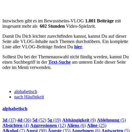
Inzwischen gibt es im Bewusstseins-VLOG
1.801 Beiträge
mit
insgesamt mehr als
602 Stunden
Video-Spielzeit.
Damit Du Dich leichter zurechtfinden kannst, kannst Du auf dieser
Seite alle VLOG-Inhalte nach Themen durchstöbern. Ein komplette
Liste aller VLOG-Beiträge findest Du
hier
.
Solltest Du bei der Themenauswahl nicht fündig werden, kannst Du
einen Suchbegriff in der
Text-Suche
am unteren Ende dieser Seite
oder im Menü verwenden.
alphabetisch
nach Häufigkeit
alphabetisch
3d
(37)
4d
(36)
5d
(52)
5g
(19)
Abhängigkeit
(9)
Ablehnung
(5)
Absichten
(4)
Aggressionen
(12)
Aliens
(6)
Aline
(25)
Alkohol
(7)
Angst
(90)
Ängste
(35)
Annehmen
(6)
Antworten
(5)