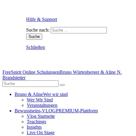
Hilfe & Support
Suche nach:
Schließen
FreeSpirit Online Schulungen
Bruno Würtenberger & Aline N.
Brandstetter
Bruno & Aline
Wer wir sind
Wer Wir Sind
Veranstaltungen
Bewusstseins-VLOG
PREMIUM-Plattform
Vlog Startseite
Teachings
Insights
Live On Stage