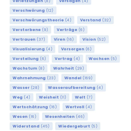
Verletzungen
(8)
Versagen
(4)
Verschwörung
(12)
Verschwörungstheorie
(4)
Verstand
(32)
Verstorbene
(9)
Verträge
(6)
Vertrauen
(37)
Viren
(16)
Vision
(52)
Visualisierung
(4)
Vorsorgen
(6)
Vorstellung
(6)
Vortrag
(4)
Wachsen
(5)
Wachstum
(8)
Wahrheit
(29)
Wahrnehmung
(23)
Wandel
(169)
Wasser
(28)
Wasseraufbereitung
(4)
Weg
(4)
Weisheit
(11)
Welt
(7)
Wertschätzung
(16)
Wertvoll
(4)
Wesen
(16)
Wesenheiten
(46)
Widerstand
(45)
Wiedergeburt
(5)