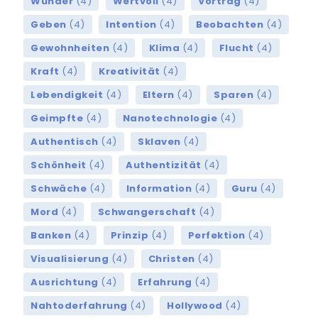
Wunder
(4)
Wertvoll
(4)
Vortrag
(4)
Geben
(4)
Intention
(4)
Beobachten
(4)
Gewohnheiten
(4)
Klima
(4)
Flucht
(4)
Kraft
(4)
Kreativität
(4)
Lebendigkeit
(4)
Eltern
(4)
Sparen
(4)
Geimpfte
(4)
Nanotechnologie
(4)
Authentisch
(4)
Sklaven
(4)
Schönheit
(4)
Authentizität
(4)
Schwäche
(4)
Information
(4)
Guru
(4)
Mord
(4)
Schwangerschaft
(4)
Banken
(4)
Prinzip
(4)
Perfektion
(4)
Visualisierung
(4)
Christen
(4)
Ausrichtung
(4)
Erfahrung
(4)
Nahtoderfahrung
(4)
Hollywood
(4)