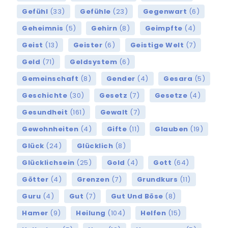
Gefühl
(33)
Gefühle
(23)
Gegenwart
(6)
Geheimnis
(5)
Gehirn
(8)
Geimpfte
(4)
Geist
(13)
Geister
(6)
Geistige Welt
(7)
Geld
(71)
Geldsystem
(6)
Gemeinschaft
(8)
Gender
(4)
Gesara
(5)
Geschichte
(30)
Gesetz
(7)
Gesetze
(4)
Gesundheit
(161)
Gewalt
(7)
Gewohnheiten
(4)
Gifte
(11)
Glauben
(19)
Glück
(24)
Glücklich
(8)
Glücklichsein
(25)
Gold
(4)
Gott
(64)
Götter
(4)
Grenzen
(7)
Grundkurs
(11)
Guru
(4)
Gut
(7)
Gut Und Böse
(8)
Hamer
(9)
Heilung
(104)
Helfen
(15)