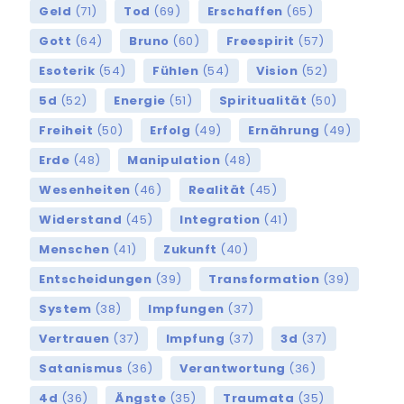
Geld
(71)
Tod
(69)
Erschaffen
(65)
Gott
(64)
Bruno
(60)
Freespirit
(57)
Esoterik
(54)
Fühlen
(54)
Vision
(52)
5d
(52)
Energie
(51)
Spiritualität
(50)
Freiheit
(50)
Erfolg
(49)
Ernährung
(49)
Erde
(48)
Manipulation
(48)
Wesenheiten
(46)
Realität
(45)
Widerstand
(45)
Integration
(41)
Menschen
(41)
Zukunft
(40)
Entscheidungen
(39)
Transformation
(39)
System
(38)
Impfungen
(37)
Vertrauen
(37)
Impfung
(37)
3d
(37)
Satanismus
(36)
Verantwortung
(36)
4d
(36)
Ängste
(35)
Traumata
(35)