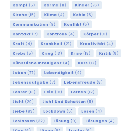
Kampf
(5)
Karma
(11)
Kinder
(76)
Kirche
(15)
Klima
(4)
Kohle
(5)
Kommunikation
(8)
Konflikt
(5)
Kontakt
(7)
Kontrolle
(4)
Körper
(31)
Kraft
(4)
Krankheit
(21)
Kreativität
(4)
Krebs
(5)
Krieg
(13)
Krise
(18)
Kritik
(9)
Künstliche Intelligenz
(4)
Kurs
(17)
Leben
(77)
Lebendigkeit
(4)
Lebensaufgabe
(7)
Lebensfreude
(8)
Lehrer
(13)
Leid
(18)
Lernen
(12)
Licht
(20)
Licht Und Schatten
(5)
Liebe
(83)
Lockdown
(5)
Lösen
(4)
Loslassen
(32)
Lösung
(9)
Lösungen
(4)
Lüge
(6)
Lügen
(9)
Luzifer
(6)