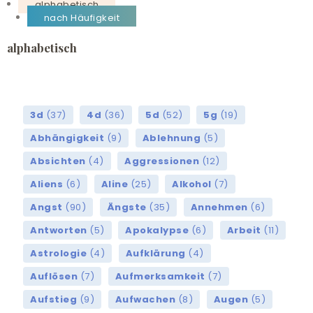
alphabetisch
nach Häufigkeit
alphabetisch
3d
(37)
4d
(36)
5d
(52)
5g
(19)
Abhängigkeit
(9)
Ablehnung
(5)
Absichten
(4)
Aggressionen
(12)
Aliens
(6)
Aline
(25)
Alkohol
(7)
Angst
(90)
Ängste
(35)
Annehmen
(6)
Antworten
(5)
Apokalypse
(6)
Arbeit
(11)
Astrologie
(4)
Aufklärung
(4)
Auflösen
(7)
Aufmerksamkeit
(7)
Aufstieg
(9)
Aufwachen
(8)
Augen
(5)