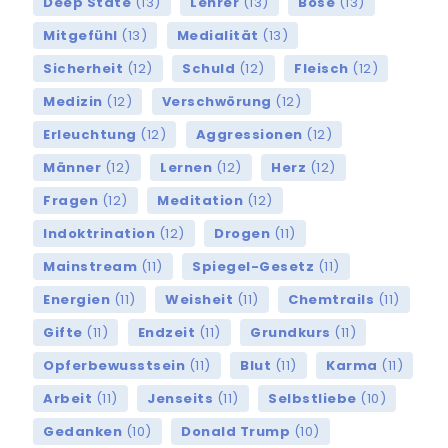
Deep State
(13)
Lehrer
(13)
Böse
(13)
Mitgefühl
(13)
Medialität
(13)
Sicherheit
(12)
Schuld
(12)
Fleisch
(12)
Medizin
(12)
Verschwörung
(12)
Erleuchtung
(12)
Aggressionen
(12)
Männer
(12)
Lernen
(12)
Herz
(12)
Fragen
(12)
Meditation
(12)
Indoktrination
(12)
Drogen
(11)
Mainstream
(11)
Spiegel-Gesetz
(11)
Energien
(11)
Weisheit
(11)
Chemtrails
(11)
Gifte
(11)
Endzeit
(11)
Grundkurs
(11)
Opferbewusstsein
(11)
Blut
(11)
Karma
(11)
Arbeit
(11)
Jenseits
(11)
Selbstliebe
(10)
Gedanken
(10)
Donald Trump
(10)