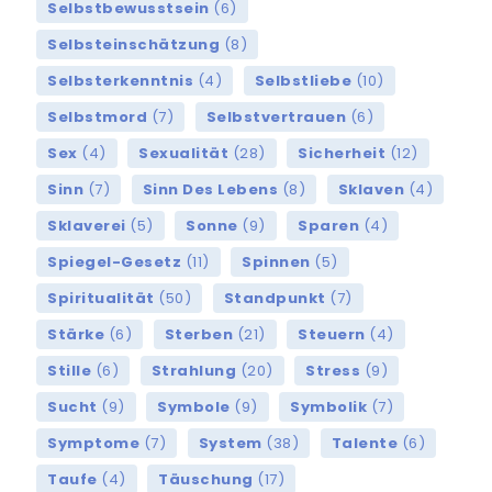
Selbstbewusstsein
(6)
Selbsteinschätzung
(8)
Selbsterkenntnis
(4)
Selbstliebe
(10)
Selbstmord
(7)
Selbstvertrauen
(6)
Sex
(4)
Sexualität
(28)
Sicherheit
(12)
Sinn
(7)
Sinn Des Lebens
(8)
Sklaven
(4)
Sklaverei
(5)
Sonne
(9)
Sparen
(4)
Spiegel-Gesetz
(11)
Spinnen
(5)
Spiritualität
(50)
Standpunkt
(7)
Stärke
(6)
Sterben
(21)
Steuern
(4)
Stille
(6)
Strahlung
(20)
Stress
(9)
Sucht
(9)
Symbole
(9)
Symbolik
(7)
Symptome
(7)
System
(38)
Talente
(6)
Taufe
(4)
Täuschung
(17)