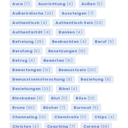
Aura
(7)
Ausrichtung
(4)
Außen
(5)
Außerirdische
(33)
Aussteigen
(7)
Authentisch
(4)
Authentisch Sein
(23)
Authentizität
(4)
Banken
(4)
Befreiung
(29)
Beobachten
(4)
Beruf
(5)
Berufung
(6)
Besetzungen
(16)
Betrug
(4)
Bewerten
(10)
Bewertungen
(13)
Bewusstsein
(101)
Bewusstseinsforschung
(8)
Beziehung
(8)
Beziehungen
(23)
Bibel
(4)
Blockaden
(9)
Blut
(11)
Böse
(13)
Bruno
(60)
Bücher
(7)
Burnout
(5)
Channeling
(10)
Chemtrails
(11)
Chips
(4)
Christen
(4)
Coaching
(7)
Corona
(96)