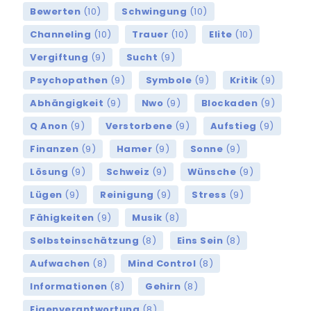
Bewerten
(10)
Schwingung
(10)
Channeling
(10)
Trauer
(10)
Elite
(10)
Vergiftung
(9)
Sucht
(9)
Psychopathen
(9)
Symbole
(9)
Kritik
(9)
Abhängigkeit
(9)
Nwo
(9)
Blockaden
(9)
Q Anon
(9)
Verstorbene
(9)
Aufstieg
(9)
Finanzen
(9)
Hamer
(9)
Sonne
(9)
Lösung
(9)
Schweiz
(9)
Wünsche
(9)
Lügen
(9)
Reinigung
(9)
Stress
(9)
Fähigkeiten
(9)
Musik
(8)
Selbsteinschätzung
(8)
Eins Sein
(8)
Aufwachen
(8)
Mind Control
(8)
Informationen
(8)
Gehirn
(8)
Eigenverantwortung
(8)