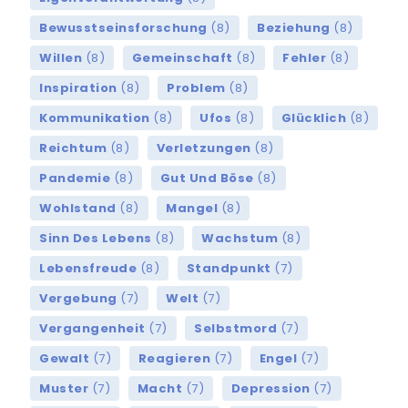
Bewusstseinsforschung
(8)
Beziehung
(8)
Willen
(8)
Gemeinschaft
(8)
Fehler
(8)
Inspiration
(8)
Problem
(8)
Kommunikation
(8)
Ufos
(8)
Glücklich
(8)
Reichtum
(8)
Verletzungen
(8)
Pandemie
(8)
Gut Und Böse
(8)
Wohlstand
(8)
Mangel
(8)
Sinn Des Lebens
(8)
Wachstum
(8)
Lebensfreude
(8)
Standpunkt
(7)
Vergebung
(7)
Welt
(7)
Vergangenheit
(7)
Selbstmord
(7)
Gewalt
(7)
Reagieren
(7)
Engel
(7)
Muster
(7)
Macht
(7)
Depression
(7)