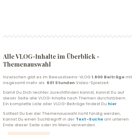
LIVE-TRAINING
ALLE ANGEBOTE
& UNTERSTÜTZUNG
COMMUNITY
Alle VLOG-Inhalte im Überblick -
Themenauswahl
ANMELDEN
Inzwischen gibt es im Bewusstseins-VLOG
1.800 Beiträge
mit
HILFE UND SUPPORT
insgesamt mehr als
601 Stunden
Video-Spielzeit.
Damit Du Dich leichter zurechtfinden kannst, kannst Du auf
dieser Seite alle VLOG-Inhalte nach Themen durchstöbern.
Ein komplette Liste aller VLOG-Beiträge findest Du
hier
.
Solltest Du bei der Themenauswahl nicht fündig werden,
kannst Du einen Suchbegriff in der
Text-Suche
am unteren
Ende dieser Seite oder im Menü verwenden.