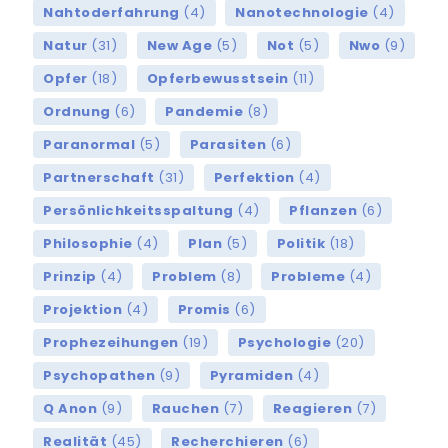
Nahtoderfahrung
(4)
Nanotechnologie
(4)
Natur
(31)
New Age
(5)
Not
(5)
Nwo
(9)
Opfer
(18)
Opferbewusstsein
(11)
Ordnung
(6)
Pandemie
(8)
Paranormal
(5)
Parasiten
(6)
Partnerschaft
(31)
Perfektion
(4)
Persönlichkeitsspaltung
(4)
Pflanzen
(6)
Philosophie
(4)
Plan
(5)
Politik
(18)
Prinzip
(4)
Problem
(8)
Probleme
(4)
Projektion
(4)
Promis
(6)
Prophezeihungen
(19)
Psychologie
(20)
Psychopathen
(9)
Pyramiden
(4)
Q Anon
(9)
Rauchen
(7)
Reagieren
(7)
Realität
(45)
Recherchieren
(6)