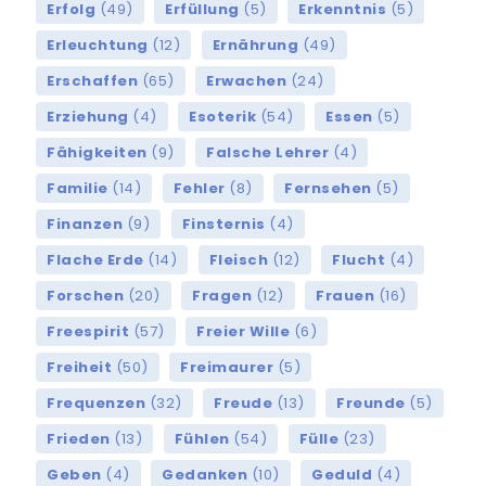
Erfolg
(49)
Erfüllung
(5)
Erkenntnis
(5)
Erleuchtung
(12)
Ernährung
(49)
Erschaffen
(65)
Erwachen
(24)
Erziehung
(4)
Esoterik
(54)
Essen
(5)
Fähigkeiten
(9)
Falsche Lehrer
(4)
Familie
(14)
Fehler
(8)
Fernsehen
(5)
Finanzen
(9)
Finsternis
(4)
Flache Erde
(14)
Fleisch
(12)
Flucht
(4)
Forschen
(20)
Fragen
(12)
Frauen
(16)
Freespirit
(57)
Freier Wille
(6)
Freiheit
(50)
Freimaurer
(5)
Frequenzen
(32)
Freude
(13)
Freunde
(5)
Frieden
(13)
Fühlen
(54)
Fülle
(23)
Geben
(4)
Gedanken
(10)
Geduld
(4)