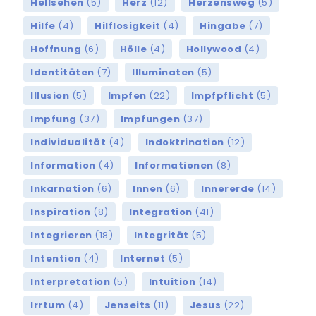
Hellsehen
(5)
Herz
(12)
Herzensweg
(5)
Hilfe
(4)
Hilflosigkeit
(4)
Hingabe
(7)
Hoffnung
(6)
Hölle
(4)
Hollywood
(4)
Identitäten
(7)
Illuminaten
(5)
Illusion
(5)
Impfen
(22)
Impfpflicht
(5)
Impfung
(37)
Impfungen
(37)
Individualität
(4)
Indoktrination
(12)
Information
(4)
Informationen
(8)
Inkarnation
(6)
Innen
(6)
Innererde
(14)
Inspiration
(8)
Integration
(41)
Integrieren
(18)
Integrität
(5)
Intention
(4)
Internet
(5)
Interpretation
(5)
Intuition
(14)
Irrtum
(4)
Jenseits
(11)
Jesus
(22)