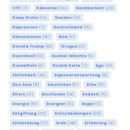
CTF
(7)
Dämonen
(32)
Dankbarkeit
(23)
Deep State
(13)
Denken
(13)
Depression
(7)
Deutschland
(15)
Dimensionen
(15)
Dna
(4)
Donald Trump
(10)
Drogen
(11)
Dummheit
(4)
Dunkel-Mächte
(5)
Dunkelheit
(5)
Dunkle Seite
(7)
Ego
(21)
Ehrlichkeit
(26)
Eigenverantwortung
(8)
Eins Sein
(8)
Einsichten
(5)
Elite
(10)
Eltern
(4)
Emotionen
(19)
Endzeit
(11)
Energie
(51)
Energien
(11)
Engel
(7)
Entgiftung
(23)
Entscheidungen
(39)
Entwicklung
(17)
Erde
(48)
Erfahrung
(4)