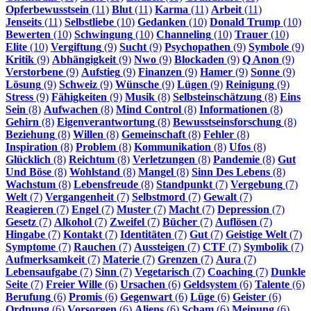
Opferbewusstsein
(11)
Blut
(11)
Karma
(11)
Arbeit
(11)
Jenseits
(11)
Selbstliebe
(10)
Gedanken
(10)
Donald Trump
(10)
Bewerten
(10)
Schwingung
(10)
Channeling
(10)
Trauer
(10)
Elite
(10)
Vergiftung
(9)
Sucht
(9)
Psychopathen
(9)
Symbole
(9)
Kritik
(9)
Abhängigkeit
(9)
Nwo
(9)
Blockaden
(9)
Q Anon
(9)
Verstorbene
(9)
Aufstieg
(9)
Finanzen
(9)
Hamer
(9)
Sonne
(9)
Lösung
(9)
Schweiz
(9)
Wünsche
(9)
Lügen
(9)
Reinigung
(9)
Stress
(9)
Fähigkeiten
(9)
Musik
(8)
Selbsteinschätzung
(8)
Eins
Sein
(8)
Aufwachen
(8)
Mind Control
(8)
Informationen
(8)
Gehirn
(8)
Eigenverantwortung
(8)
Bewusstseinsforschung
(8)
Beziehung
(8)
Willen
(8)
Gemeinschaft
(8)
Fehler
(8)
Inspiration
(8)
Problem
(8)
Kommunikation
(8)
Ufos
(8)
Glücklich
(8)
Reichtum
(8)
Verletzungen
(8)
Pandemie
(8)
Gut
Und Böse
(8)
Wohlstand
(8)
Mangel
(8)
Sinn Des Lebens
(8)
Wachstum
(8)
Lebensfreude
(8)
Standpunkt
(7)
Vergebung
(7)
Welt
(7)
Vergangenheit
(7)
Selbstmord
(7)
Gewalt
(7)
Reagieren
(7)
Engel
(7)
Muster
(7)
Macht
(7)
Depression
(7)
Gesetz
(7)
Alkohol
(7)
Zweifel
(7)
Bücher
(7)
Auflösen
(7)
Hingabe
(7)
Kontakt
(7)
Identitäten
(7)
Gut
(7)
Geistige Welt
(7)
Symptome
(7)
Rauchen
(7)
Aussteigen
(7)
CTF
(7)
Symbolik
(7)
Aufmerksamkeit
(7)
Materie
(7)
Grenzen
(7)
Aura
(7)
Lebensaufgabe
(7)
Sinn
(7)
Vegetarisch
(7)
Coaching
(7)
Dunkle
Seite
(7)
Freier Wille
(6)
Ursachen
(6)
Geldsystem
(6)
Talente
(6)
Berufung
(6)
Promis
(6)
Gegenwart
(6)
Lüge
(6)
Geister
(6)
Ordnung
(6)
Vorsorgen
(6)
Aliens
(6)
Scham
(6)
Meinung
(6)