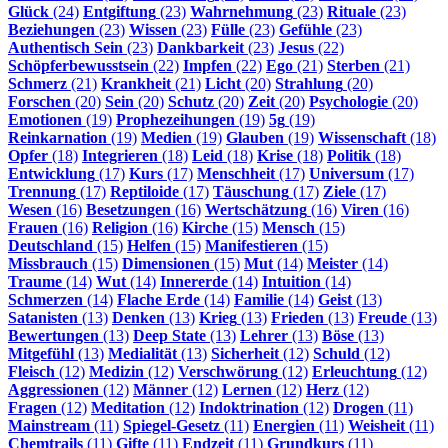
Glück
(24)
Entgiftung
(23)
Wahrnehmung
(23)
Rituale
(23)
Beziehungen
(23)
Wissen
(23)
Fülle
(23)
Gefühle
(23)
Authentisch Sein
(23)
Dankbarkeit
(23)
Jesus
(22)
Schöpferbewusstsein
(22)
Impfen
(22)
Ego
(21)
Sterben
(21)
Schmerz
(21)
Krankheit
(21)
Licht
(20)
Strahlung
(20)
Forschen
(20)
Sein
(20)
Schutz
(20)
Zeit
(20)
Psychologie
(20)
Emotionen
(19)
Prophezeihungen
(19)
5g
(19)
Reinkarnation
(19)
Medien
(19)
Glauben
(19)
Wissenschaft
(18)
Opfer
(18)
Integrieren
(18)
Leid
(18)
Krise
(18)
Politik
(18)
Entwicklung
(17)
Kurs
(17)
Menschheit
(17)
Universum
(17)
Trennung
(17)
Reptiloide
(17)
Täuschung
(17)
Ziele
(17)
Wesen
(16)
Besetzungen
(16)
Wertschätzung
(16)
Viren
(16)
Frauen
(16)
Religion
(16)
Kirche
(15)
Mensch
(15)
Deutschland
(15)
Helfen
(15)
Manifestieren
(15)
Missbrauch
(15)
Dimensionen
(15)
Mut
(14)
Meister
(14)
Traume
(14)
Wut
(14)
Innererde
(14)
Intuition
(14)
Schmerzen
(14)
Flache Erde
(14)
Familie
(14)
Geist
(13)
Satanisten
(13)
Denken
(13)
Krieg
(13)
Frieden
(13)
Freude
(13)
Bewertungen
(13)
Deep State
(13)
Lehrer
(13)
Böse
(13)
Mitgefühl
(13)
Medialität
(13)
Sicherheit
(12)
Schuld
(12)
Fleisch
(12)
Medizin
(12)
Verschwörung
(12)
Erleuchtung
(12)
Aggressionen
(12)
Männer
(12)
Lernen
(12)
Herz
(12)
Fragen
(12)
Meditation
(12)
Indoktrination
(12)
Drogen
(11)
Mainstream
(11)
Spiegel-Gesetz
(11)
Energien
(11)
Weisheit
(11)
Chemtrails
(11)
Gifte
(11)
Endzeit
(11)
Grundkurs
(11)