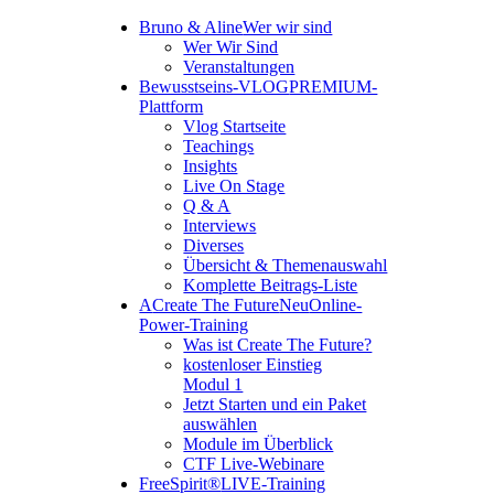
Bruno & Aline
Wer wir sind
Wer Wir Sind
Veranstaltungen
Bewusstseins-VLOG
PREMIUM-
Plattform
Vlog Startseite
Teachings
Insights
Live On Stage
Q & A
Interviews
Diverses
Übersicht & Themenauswahl
Komplette Beitrags-Liste
A
Create The Future
Neu
Online-
Power-Training
Was ist Create The Future?
kostenloser Einstieg
Modul 1
Jetzt Starten und ein Paket
auswählen
Module im Überblick
CTF Live-Webinare
FreeSpirit®
LIVE-Training