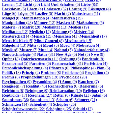
Lernen
(12)
Licht
(20)
Licht Und Schatten
(5)
Liebe
(83)
Lockdown
(5)
Lösen
(4)
Loslassen
(32)
Lösung
(9)
Lösungen
(4)
Lüge
(6)
Lügen
(9)
Luzifer
(6)
Macht
(7)
Mainstream
(11)
Mangel
(8)
Manifestation
(4)
Manifestieren
(15)
Manipulation
(48)
Männer
(12)
Masken
(4)
Maßnahmen
(5)
Materie
(7)
Matrix
(28)
Medialität
(13)
Medien
(19)
Meditation
(12)
Medizin
(12)
Meinung
(6)
Meister
(14)
Meisterschaft
(4)
Mensch
(15)
Menschen
(41)
Menschheit
(17)
Menschlichkeit
(5)
Mind Control
(8)
Missbrauch
(15)
Mitgefühl
(13)
Mitte
(5)
Mond
(5)
Mord
(4)
Motivation
(4)
Musik
(8)
Muster
(7)
Mut
(14)
Nahtod
(5)
Nahtoderfahrung
(4)
Nanotechnologie
(4)
Natur
(31)
New Age
(5)
Not
(5)
Nwo
(9)
Opfer
(18)
Opferbewusstsein
(11)
Ordnung
(6)
Pandemie
(8)
Paranormal
(5)
Parasiten
(6)
Partnerschaft
(31)
Perfektion
(4)
Persönlichkeitsspaltung
(4)
Pflanzen
(6)
Philosophie
(4)
Plan
(5)
Politik
(18)
Prinzip
(4)
Problem
(8)
Probleme
(4)
Projektion
(4)
Promis
(6)
Prophezeihungen
(19)
Psychologie
(20)
Psychopathen
(9)
Pyramiden
(4)
Q Anon
(9)
Rauchen
(7)
Reagieren
(7)
Realität
(45)
Recherchieren
(6)
Regierung
(6)
Reichtum
(8)
Reinigung
(9)
Reinkarnation
(19)
Religion
(16)
Reptiloide
(17)
Resonanz
(27)
Retter
(6)
Rituale
(23)
Satan
(6)
Satanismus
(36)
Satanisten
(13)
Scham
(6)
Schmerz
(21)
Schmerzen
(14)
Schönheit
(4)
Schöpfer
(26)
Schöpferbewusstsein
(22)
Schöpfung
(25)
Schuld
(12)