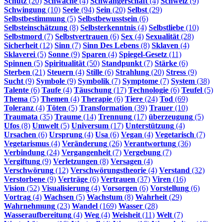
Schutz
(20)
Schwäche
(4)
Schwangerschaft
(4)
Schweiz
(9)
Schwingung
(10)
Seele
(94)
Sein
(20)
Selbst
(29)
Selbstbestimmung
(5)
Selbstbewusstsein
(6)
Selbsteinschätzung
(8)
Selbsterkenntnis
(4)
Selbstliebe
(10)
Selbstmord
(7)
Selbstvertrauen
(6)
Sex
(4)
Sexualität
(28)
Sicherheit
(12)
Sinn
(7)
Sinn Des Lebens
(8)
Sklaven
(4)
Sklaverei
(5)
Sonne
(9)
Sparen
(4)
Spiegel-Gesetz
(11)
Spinnen
(5)
Spiritualität
(50)
Standpunkt
(7)
Stärke
(6)
Sterben
(21)
Steuern
(4)
Stille
(6)
Strahlung
(20)
Stress
(9)
Sucht
(9)
Symbole
(9)
Symbolik
(7)
Symptome
(7)
System
(38)
Talente
(6)
Taufe
(4)
Täuschung
(17)
Technologie
(6)
Teufel
(5)
Thema
(5)
Themen
(4)
Therapie
(6)
Tiere
(24)
Tod
(69)
Toleranz
(4)
Töten
(5)
Transformation
(39)
Trauer
(10)
Traumata
(35)
Traume
(14)
Trennung
(17)
überzeugung
(5)
Ufos
(8)
Umwelt
(5)
Universum
(17)
Unterstützung
(4)
Ursachen
(6)
Ursprung
(4)
Usa
(6)
Vegan
(4)
Vegetarisch
(7)
Vegetarismus
(4)
Veränderung
(26)
Verantwortung
(36)
Verbindung
(24)
Vergangenheit
(7)
Vergebung
(7)
Vergiftung
(9)
Verletzungen
(8)
Versagen
(4)
Verschwörung
(12)
Verschwörungstheorie
(4)
Verstand
(32)
Verstorbene
(9)
Verträge
(6)
Vertrauen
(37)
Viren
(16)
Vision
(52)
Visualisierung
(4)
Vorsorgen
(6)
Vorstellung
(6)
Vortrag
(4)
Wachsen
(5)
Wachstum
(8)
Wahrheit
(29)
Wahrnehmung
(23)
Wandel
(169)
Wasser
(28)
Wasseraufbereitung
(4)
Weg
(4)
Weisheit
(11)
Welt
(7)