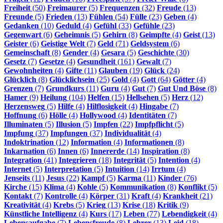
Freiheit
(50)
Freimaurer
(5)
Frequenzen
(32)
Freude
(13)
Freunde
(5)
Frieden
(13)
Fühlen
(54)
Fülle
(23)
Geben
(4)
Gedanken
(10)
Geduld
(4)
Gefühl
(33)
Gefühle
(23)
Gegenwart
(6)
Geheimnis
(5)
Gehirn
(8)
Geimpfte
(4)
Geist
(13)
Geister
(6)
Geistige Welt
(7)
Geld
(71)
Geldsystem
(6)
Gemeinschaft
(8)
Gender
(4)
Gesara
(5)
Geschichte
(30)
Gesetz
(7)
Gesetze
(4)
Gesundheit
(161)
Gewalt
(7)
Gewohnheiten
(4)
Gifte
(11)
Glauben
(19)
Glück
(24)
Glücklich
(8)
Glücklichsein
(25)
Gold
(4)
Gott
(64)
Götter
(4)
Grenzen
(7)
Grundkurs
(11)
Guru
(4)
Gut
(7)
Gut Und Böse
(8)
Hamer
(9)
Heilung
(104)
Helfen
(15)
Hellsehen
(5)
Herz
(12)
Herzensweg
(5)
Hilfe
(4)
Hilflosigkeit
(4)
Hingabe
(7)
Hoffnung
(6)
Hölle
(4)
Hollywood
(4)
Identitäten
(7)
Illuminaten
(5)
Illusion
(5)
Impfen
(22)
Impfpflicht
(5)
Impfung
(37)
Impfungen
(37)
Individualität
(4)
Indoktrination
(12)
Information
(4)
Informationen
(8)
Inkarnation
(6)
Innen
(6)
Innererde
(14)
Inspiration
(8)
Integration
(41)
Integrieren
(18)
Integrität
(5)
Intention
(4)
Internet
(5)
Interpretation
(5)
Intuition
(14)
Irrtum
(4)
Jenseits
(11)
Jesus
(22)
Kampf
(5)
Karma
(11)
Kinder
(76)
Kirche
(15)
Klima
(4)
Kohle
(5)
Kommunikation
(8)
Konflikt
(5)
Kontakt
(7)
Kontrolle
(4)
Körper
(31)
Kraft
(4)
Krankheit
(21)
Kreativität
(4)
Krebs
(5)
Krieg
(13)
Krise
(18)
Kritik
(9)
Künstliche Intelligenz
(4)
Kurs
(17)
Leben
(77)
Lebendigkeit
(4)
Lebensaufgabe
(7)
Lebensfreude
(8)
Lehrer
(13)
Leid
(18)