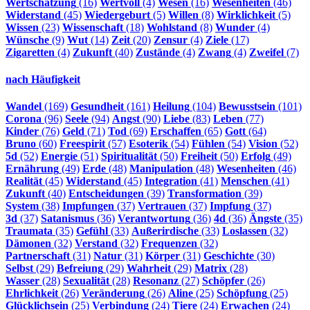
Wertschätzung
(16)
Wertvoll
(4)
Wesen
(16)
Wesenheiten
(46)
Widerstand
(45)
Wiedergeburt
(5)
Willen
(8)
Wirklichkeit
(5)
Wissen
(23)
Wissenschaft
(18)
Wohlstand
(8)
Wunder
(4)
Wünsche
(9)
Wut
(14)
Zeit
(20)
Zensur
(4)
Ziele
(17)
Zigaretten
(4)
Zukunft
(40)
Zustände
(4)
Zwang
(4)
Zweifel
(7)
nach Häufigkeit
Wandel
(169)
Gesundheit
(161)
Heilung
(104)
Bewusstsein
(101)
Corona
(96)
Seele
(94)
Angst
(90)
Liebe
(83)
Leben
(77)
Kinder
(76)
Geld
(71)
Tod
(69)
Erschaffen
(65)
Gott
(64)
Bruno
(60)
Freespirit
(57)
Esoterik
(54)
Fühlen
(54)
Vision
(52)
5d
(52)
Energie
(51)
Spiritualität
(50)
Freiheit
(50)
Erfolg
(49)
Ernährung
(49)
Erde
(48)
Manipulation
(48)
Wesenheiten
(46)
Realität
(45)
Widerstand
(45)
Integration
(41)
Menschen
(41)
Zukunft
(40)
Entscheidungen
(39)
Transformation
(39)
System
(38)
Impfungen
(37)
Vertrauen
(37)
Impfung
(37)
3d
(37)
Satanismus
(36)
Verantwortung
(36)
4d
(36)
Ängste
(35)
Traumata
(35)
Gefühl
(33)
Außerirdische
(33)
Loslassen
(32)
Dämonen
(32)
Verstand
(32)
Frequenzen
(32)
Partnerschaft
(31)
Natur
(31)
Körper
(31)
Geschichte
(30)
Selbst
(29)
Befreiung
(29)
Wahrheit
(29)
Matrix
(28)
Wasser
(28)
Sexualität
(28)
Resonanz
(27)
Schöpfer
(26)
Ehrlichkeit
(26)
Veränderung
(26)
Aline
(25)
Schöpfung
(25)
Glücklichsein
(25)
Verbindung
(24)
Tiere
(24)
Erwachen
(24)