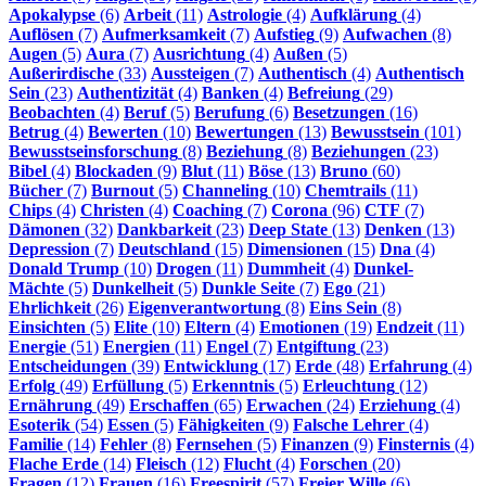
Apokalypse
(6)
Arbeit
(11)
Astrologie
(4)
Aufklärung
(4)
Auflösen
(7)
Aufmerksamkeit
(7)
Aufstieg
(9)
Aufwachen
(8)
Augen
(5)
Aura
(7)
Ausrichtung
(4)
Außen
(5)
Außerirdische
(33)
Aussteigen
(7)
Authentisch
(4)
Authentisch
Sein
(23)
Authentizität
(4)
Banken
(4)
Befreiung
(29)
Beobachten
(4)
Beruf
(5)
Berufung
(6)
Besetzungen
(16)
Betrug
(4)
Bewerten
(10)
Bewertungen
(13)
Bewusstsein
(101)
Bewusstseinsforschung
(8)
Beziehung
(8)
Beziehungen
(23)
Bibel
(4)
Blockaden
(9)
Blut
(11)
Böse
(13)
Bruno
(60)
Bücher
(7)
Burnout
(5)
Channeling
(10)
Chemtrails
(11)
Chips
(4)
Christen
(4)
Coaching
(7)
Corona
(96)
CTF
(7)
Dämonen
(32)
Dankbarkeit
(23)
Deep State
(13)
Denken
(13)
Depression
(7)
Deutschland
(15)
Dimensionen
(15)
Dna
(4)
Donald Trump
(10)
Drogen
(11)
Dummheit
(4)
Dunkel-
Mächte
(5)
Dunkelheit
(5)
Dunkle Seite
(7)
Ego
(21)
Ehrlichkeit
(26)
Eigenverantwortung
(8)
Eins Sein
(8)
Einsichten
(5)
Elite
(10)
Eltern
(4)
Emotionen
(19)
Endzeit
(11)
Energie
(51)
Energien
(11)
Engel
(7)
Entgiftung
(23)
Entscheidungen
(39)
Entwicklung
(17)
Erde
(48)
Erfahrung
(4)
Erfolg
(49)
Erfüllung
(5)
Erkenntnis
(5)
Erleuchtung
(12)
Ernährung
(49)
Erschaffen
(65)
Erwachen
(24)
Erziehung
(4)
Esoterik
(54)
Essen
(5)
Fähigkeiten
(9)
Falsche Lehrer
(4)
Familie
(14)
Fehler
(8)
Fernsehen
(5)
Finanzen
(9)
Finsternis
(4)
Flache Erde
(14)
Fleisch
(12)
Flucht
(4)
Forschen
(20)
Fragen
(12)
Frauen
(16)
Freespirit
(57)
Freier Wille
(6)