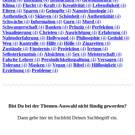
Klima
(4)
Flucht
(4)
Kraft
(4)
Kreativität
(4)
Lebendigkeit
(4)
Eltern
(4)
Sparen
(4)
Geimpfte
(4)
Nanotechnologie
(4)
Authentisch
(4)
Sklaven
(4)
Schönheit
(4)
Authentizität
(4)
Schwäche
(4)
Information
(4)
Guru
(4)
Mord
(4)
Schwangerschaft
(4)
Banken
(4)
Prinzip
(4)
Perfektion
(4)
Visualisierung
(4)
Christen
(4)
Ausrichtung
(4)
Erfahrung
(4)
Nahtoderfahrung
(4)
Hollywood
(4)
Philosophie
(4)
Geduld
(4)
Weg
(4)
Kontrolle
(4)
Hilfe
(4)
Hölle
(4)
Zigaretten
(4)
Zustände
(4)
Finsternis
(4)
Projektion
(4)
Irrtum
(4)
Selbsterkenntnis
(4)
Absichten
(4)
Sex
(4)
Meisterschaft
(4)
Falsche Lehrer
(4)
Persönlichkeitsspaltung
(4)
Versagen
(4)
Toleranz
(4)
Masken
(4)
Vegan
(4)
Bibel
(4)
Hilflosigkeit
(4)
Erziehung
(4)
Probleme
(4)
Bist Du bei der Themen-Auswahl nicht fündig geworden?
Dann gebe hier im Suchfeld Deinen Suchbegriff ein.