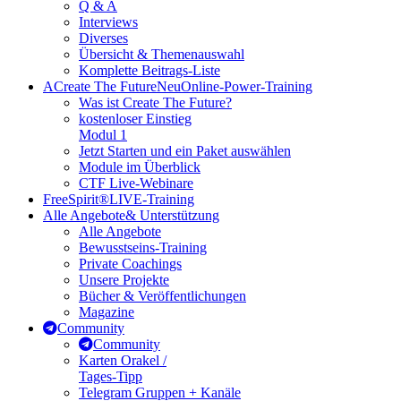
Q & A
Interviews
Diverses
Übersicht & Themenauswahl
Komplette Beitrags-Liste
A
Create The Future
Neu
Online-Power-Training
Was ist Create The Future?
kostenloser Einstieg
Modul 1
Jetzt Starten und ein Paket auswählen
Module im Überblick
CTF Live-Webinare
FreeSpirit®
LIVE-Training
Alle Angebote
& Unterstützung
Alle Angebote
Bewusstseins-Training
Private Coachings
Unsere Projekte
Bücher & Veröffentlichungen
Magazine
Community
Community
Karten Orakel /
Tages-Tipp
Telegram Gruppen + Kanäle