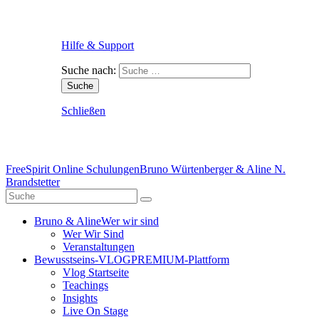
Hilfe & Support
Suche nach:
Schließen
FreeSpirit Online Schulungen
Bruno Würtenberger & Aline N.
Brandstetter
Bruno & Aline
Wer wir sind
Wer Wir Sind
Veranstaltungen
Bewusstseins-VLOG
PREMIUM-Plattform
Vlog Startseite
Teachings
Insights
Live On Stage