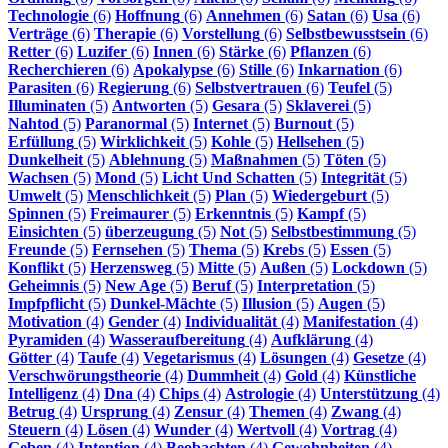
Technologie
(6)
Hoffnung
(6)
Annehmen
(6)
Satan
(6)
Usa
(6)
Verträge
(6)
Therapie
(6)
Vorstellung
(6)
Selbstbewusstsein
(6)
Retter
(6)
Luzifer
(6)
Innen
(6)
Stärke
(6)
Pflanzen
(6)
Recherchieren
(6)
Apokalypse
(6)
Stille
(6)
Inkarnation
(6)
Parasiten
(6)
Regierung
(6)
Selbstvertrauen
(6)
Teufel
(5)
Illuminaten
(5)
Antworten
(5)
Gesara
(5)
Sklaverei
(5)
Nahtod
(5)
Paranormal
(5)
Internet
(5)
Burnout
(5)
Erfüllung
(5)
Wirklichkeit
(5)
Kohle
(5)
Hellsehen
(5)
Dunkelheit
(5)
Ablehnung
(5)
Maßnahmen
(5)
Töten
(5)
Wachsen
(5)
Mond
(5)
Licht Und Schatten
(5)
Integrität
(5)
Umwelt
(5)
Menschlichkeit
(5)
Plan
(5)
Wiedergeburt
(5)
Spinnen
(5)
Freimaurer
(5)
Erkenntnis
(5)
Kampf
(5)
Einsichten
(5)
überzeugung
(5)
Not
(5)
Selbstbestimmung
(5)
Freunde
(5)
Fernsehen
(5)
Thema
(5)
Krebs
(5)
Essen
(5)
Konflikt
(5)
Herzensweg
(5)
Mitte
(5)
Außen
(5)
Lockdown
(5)
Geheimnis
(5)
New Age
(5)
Beruf
(5)
Interpretation
(5)
Impfpflicht
(5)
Dunkel-Mächte
(5)
Illusion
(5)
Augen
(5)
Motivation
(4)
Gender
(4)
Individualität
(4)
Manifestation
(4)
Pyramiden
(4)
Wasseraufbereitung
(4)
Aufklärung
(4)
Götter
(4)
Taufe
(4)
Vegetarismus
(4)
Lösungen
(4)
Gesetze
(4)
Verschwörungstheorie
(4)
Dummheit
(4)
Gold
(4)
Künstliche
Intelligenz
(4)
Dna
(4)
Chips
(4)
Astrologie
(4)
Unterstützung
(4)
Betrug
(4)
Ursprung
(4)
Zensur
(4)
Themen
(4)
Zwang
(4)
Steuern
(4)
Lösen
(4)
Wunder
(4)
Wertvoll
(4)
Vortrag
(4)
Geben
(4)
Intention
(4)
Beobachten
(4)
Gewohnheiten
(4)