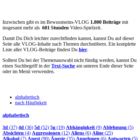
Inzwischen gibt es im Bewusstseins-VLOG
1.800 Beiträge
mit
insgesamt mehr als
601 Stunden
Video-Spielzeit.
Damit Du Dich leichter zurechtfinden kannst, kannst Du auf dieser
Seite alle VLOG-Inhalte nach Themen durchstöbern. Ein komplette
Liste aller VLOG-Beiträge findest Du
hier
.
Solltest Du bei der Themenauswahl nicht fündig werden, kannst Du
einen Suchbegriff in der
Text-Suche
am unteren Ende dieser Seite
oder im Menü verwenden.
alphabetisch
nach Häufigkeit
alphabetisch
3d
(37)
4d
(36)
5d
(52)
5g
(19)
Abhängigkeit
(9)
Ablehnung
(5)
Absichten
(4)
Aggressionen
(12)
Aliens
(6)
Aline
(25)
Alkohol
(7)
Angst
(90)
Ängste
(35)
Annehmen
(6)
Antworten
(5)