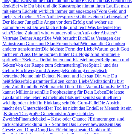
unsympatisch
Routine macht alt und krank
Es ist nicht das Gehirn das
denkt
Sei wie Du bist und die Katastrophe nimmt ihren Lauf
Ist man
mit einem Lächeln wirklich immer gut angezogen?
Vom Geld und
mehr, viel mehr…!
Der Aufstiegsprozess
Gibt es einen Lebensplan?
Der kleiner Junge
Die Angst vor dem Erfolg und woher sie
kommt
So wirst Du wirklich erfolg- und reich
Was bedeutet Frei
sein?
Deine Zukunft wird wundervoll sein
Auf- oder Abstieg?
Vertraue Deiner Angst
Die Welt braucht Dich
Das Versagen der
Mainstream Gurus und Stars
Freundschaft
Wie man die Gedanken
anderer transformiert
Die höchste Form der Liebe
Warum greift Gott
nicht ein ?
Lass Deine Sorgen hinter Dir!
Nöggi
Sind Spirituelle
spritueller ?
Sekte – Definitionen und Klarstellungen
Religionen und
Sekten
Von der Raupe zum Schmetterling
FreeSpirit® und das
Gehirn
Fluchtwege und Auswege
Ernährung energetisch
betrachtet
Nenne mir Deinen Namen und ich sag Dir, wie Du
heißt
Misserfolg garantiert!
Lügen kontra Liebe
Meditation
Du bist
kein Zufall und die Welt braucht Dich !
Die ‚Wenn-Dann-Falle’!
Du
kannst Millionär sein
Die Prophezeiung für Dein Leben
Die letzte
Taxifahrt
Liebe leben ist mehr als bloß nett sein
Ist spirituell sein
wichtig oder nicht?
In Einklang sein
Die Guru-Falle
Die Absicht
macht den Unterschied
Der Tod ist nicht das Ende
Der Mensch ist ein
‚Krämer’
Das große Geheimnis
Im Angesicht des
Zweifels
Finanzdebakel – Krise oder Chance ?
Erinnerungen sind
tückisch
Entwicklung in 7 Schritten
Das Löwenbewusstsein
Das
Gesetz von Ding-Dong
Das Flüchtlingstheater
Dankbar für