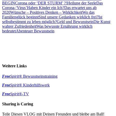
BEGIN
Corona oder ‘DER STURM’ ?!
Heilung der Seele
Das
Corona-‘Virus’
Haben Kinder ein Ich?
Das erwartet uns ab
2020
Wünsche – Positives Denken – Wirklichkeit
Wo das
Familienglück beginnt
Sind unsere Gedanken wirklich frei?
Ist
selbstbestimmt zu leben möglich?
Geld und Bewusstsein
Die Kunst
wahrer Zufriedenheit
Was bewusste Ernährung wirklich
bedeutet
Abenteuer Bewusstsein
Weitere Links
Free
Spirit
® Bewusstseinstraining
Free
Spirit
® Kinderhilfswerk
Free
Spirit
®-TV
Sharing is Caring
Teile Diesen VLOG mit Deinen Freunden und bleibe am Ball!