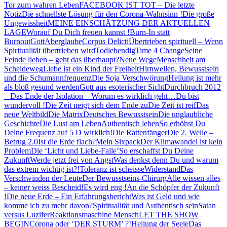
Tor zum wahren Leben
FACEBOOK IST TOT – Die letzte
Notiz
Die schnellste Lösung für den Corona-Wahnsinn !
Die große
Ungewissheit
MEINE EINSCHÄTZUNG DER AKTUELLEN
LAGE
Worauf Du Dich freuen kannst !
Burn-In statt
Burnout
Gott
Aberglaube
Corpus Delicti
Übertrieben spirituell – Wenn
Spiritualität übertrieben wird
Todlebendig
Time 4 Change
Seine
Feinde lieben – geht das überhaupt?
Neue Wege
Menschheit am
Scheideweg
Liebe ist ein Kind der Freiheit
Hirnwellen, Bewusstsein
und die Schumannfrequenz
Die Soja Verschwörung
Heilung ist mehr
als bloß gesund werden
Gott aus esoterischer Sicht
Durchbruch 2012
– Das Ende der Isolation – Worum es wirklich geht…
Du bist
wundervoll !
Die Zeit neigt sich dem Ende zu
Die Zeit ist reif
Das
neue Weltbild
Die Matrix
Deutsches Bewusstsein
Die unglaubliche
Geschichte
Die Lust am Leben
Authentisch leben
So erhöhst Du
Deine Frequenz auf 5 D wirklich!
Die Rattenfänger
Die 2. Welle –
Betrug 2.0
Ist die Erde flach?
Mein Sixpack
Der Klimawandel ist kein
Problem
Die ‘Licht und Liebe-Falle’
So erschaffst Du Deine
Zukunft
Werde jetzt frei von Angst
Was denkst denn Du und warum
das extrem wichtig ist?!
Toleranz ist scheisse
Widerstand
Das
Verschwinden der Leute
Der Bewusstseins-Chirurg
Alle wissen alles
– keiner weiss Bescheid!
Es wird eng !
An die Schöpfer der Zukunft
!
Die neue Erde – Ein Erfahrungsbericht
Was ist Geld und wie
komme ich zu mehr davon?
Spiritualität und Authentisch sein
Satan
versus Luzifer
Reaktionsmaschine Mensch
LET THE SHOW
BEGIN
Corona oder ‘DER STURM’ ?!
Heilung der Seele
Das