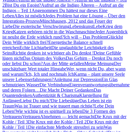
2
Bist Du ein Egoist?
Aufruf an die Indigo Älteren – Aufruf an die
Indigos – Teil 1
Angenommen Du hättest nur dieses Eine
Leben
Alles ist möglich
Jedes Problem hat eine Lösung – Über den
Integrations-Prozess
Münchhausen, 2012 und das Feuer der
Liebe
Die esoterische Verschwörung
Lebenskunst
Lebe
Krieg dem
Krieg
Katzen gehören nicht in die Waschmaschine
Jeder Augenblick
ist neu
Ist die Erde wirklich rund?
Ich will – Das Problem
Glück
Ist
Dein Wille wirklich frei?
Energetische Balance schnell
erreichen
Echte Lichtarbeit
Die unglaubliche Leichtigkeit des
Seins
Richtig denken ist wichtiger als Du denkst !
Deine Gefühle
lügen nicht
Das Opium des Volkes
Das Gehirn – Denkst Du noch
oder liebst Du schon?
Aus der Mitte gefallen
Meine Meinung
Der
unschätzbare Wert totaler Hingabe
Wer, wenn nicht Du, aber wann
und warum?
Ich, Ich und nochmals Ich
Karma – plant unsere Seele
unsere Lebenserfahrungen?
Anleitung zur Depression
Ein Glas
schmutziges Wasser
Die Verbindung
Eigenverantwortungsübernahme
und deren Folgen…
Die Macht Deiner Gedanken
Das
Quantendenken
Authentizität & Charisma
Klarstellung für
Anfänger
Liebst Du mich?
Die Liebeslüge
Das Leben ist ein
Traum
Was ist Trauer und wie trauert man richtig?
Lebe Dein
Leben!
Wie wichtig ist es spirituell zu leben
Die 3 Formen des
Vertrauens
Vertrauen
Abnehmen — leicht gemacht
Die Krux mit der
Kohle / Teil 3
Die Krux mit der Kohle / Teil 2
Die Krux mit der
Kohle / Teil 1
Die einfachste Methode stressfrei zu sein
Was