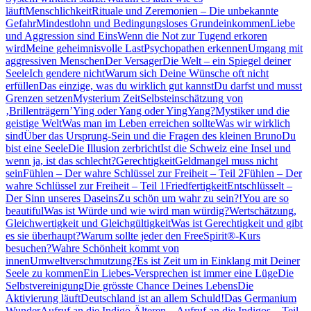
läuft
Menschlichkeit
Rituale und Zeremonien – Die unbekannte
Gefahr
Mindestlohn und Bedingungsloses Grundeinkommen
Liebe
und Aggression sind Eins
Wenn die Not zur Tugend erkoren
wird
Meine geheimnisvolle Last
Psychopathen erkennen
Umgang mit
aggressiven Menschen
Der Versager
Die Welt – ein Spiegel deiner
Seele
Ich gendere nicht
Warum sich Deine Wünsche oft nicht
erfüllen
Das einzige, was du wirklich gut kannst
Du darfst und musst
Grenzen setzen
Mysterium Zeit
Selbsteinschätzung von
‚Brillenträgern’
Ying oder Yang oder YingYang?
Mystiker und die
geistige Welt
Was man im Leben erreichen sollte
Was wir wirklich
sind
Über das Ursprung-Sein und die Fragen des kleinen Bruno
Du
bist eine Seele
Die Illusion zerbricht
Ist die Schweiz eine Insel und
wenn ja, ist das schlecht?
Gerechtigkeit
Geldmangel muss nicht
sein
Fühlen – Der wahre Schlüssel zur Freiheit – Teil 2
Fühlen – Der
wahre Schlüssel zur Freiheit – Teil 1
Friedfertigkeit
Entschlüsselt –
Der Sinn unseres Daseins
Zu schön um wahr zu sein?!
You are so
beautiful
Was ist Würde und wie wird man würdig?
Wertschätzung,
Gleichwertigkeit und Gleichgültigkeit
Was ist Gerechtigkeit und gibt
es sie überhaupt?
Warum sollte jeder den FreeSpirit®-Kurs
besuchen?
Wahre Schönheit kommt von
innen
Umweltverschmutzung?
Es ist Zeit um in Einklang mit Deiner
Seele zu kommen
Ein Liebes-Versprechen ist immer eine Lüge
Die
Selbstvereinigung
Die grösste Chance Deines Lebens
Die
Aktivierung läuft
Deutschland ist an allem Schuld!
Das Germanium
Wunder
Aufruf an die Indigo Älteren – Aufruf an die Indigos – Teil