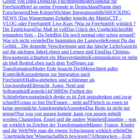
Gesetz von Ding-Dong
Das Flüchtlingstheater
Dankbar für
FreeSpirit
Brief an meine Freunde in Deutschland
Name tötet
Forschergeist
Dein Körper
Wichtige Integrationshilfe
SHOCKING
NEWS !
Das Wassermann-Zeitalter jenseits der Matrix
CTF –
VLOG oder FreeSpirit® Live-Kurs ?
Was ist FreeSpirit® wirklich ?
Die Entrückung
Das Maß ist voll
Das Glück des Unglücklichen
Mit
jemandem Sein – Da Sein
Bist Du noch normal oder schon gesund?
Was ich nicht verstehe
Die Inspiration der Langweile
Kennst Du das
Gefühl…
Die doppelte Verschwörung und das falsche Licht
Aussicht
auf die nächsten Jahre
Lehren und Lernen sind Eins
Das Christus-
Bewusstsein
Lichtarbeit ein Missverständnis
Kommunikation ist mehr
als bloß Reden
Leben nach dem Tod
Neues zur
Transformation
Mutter Erde braucht Dich
Menschheit außer
Kontrolle
Kurzanleitung zur Integration nach
FreeSpirit®
Halbwahrheiten sind schlimmer als
Unwissenheit
Eifersucht, Angst, Neid und
Selbstmitleid
Egoterik
144’000
Die Freiheit des
Schöpferbewusstseins
Ich denke es ist Zeit umzudenken und zwar
schnell!
Genau so bist Du!
Frauen – steht auf!
Fleisch zu essen ist
keine persönliche Angelegenheit
Ausreden
Das Beste ist nicht gut
genug!
Nur was von aussen kommt, kann von aussen geheilt
werden.
Channeling, Engel und die andere Wahrheit
Empathie – was
sie wirklich ist.
Zeichen der Transformation
Männer, Frauen, Kinder
und die Welt!
Wie man die eigene Schwingung wirklich erhöht
Die
‘Unerträglichen’
Wissenschaftlich bewiesen!?
Affenpocken – Echt