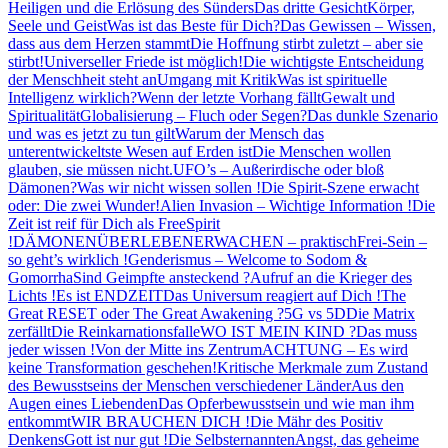
Heiligen und die Erlösung des Sünders
Das dritte Gesicht
Körper,
Seele und Geist
Was ist das Beste für Dich?
Das Gewissen – Wissen,
dass aus dem Herzen stammt
Die Hoffnung stirbt zuletzt – aber sie
stirbt!
Universeller Friede ist möglich!
Die wichtigste Entscheidung
der Menschheit steht an
Umgang mit Kritik
Was ist spirituelle
Intelligenz wirklich?
Wenn der letzte Vorhang fällt
Gewalt und
Spiritualität
Globalisierung – Fluch oder Segen?
Das dunkle Szenario
und was es jetzt zu tun gilt
Warum der Mensch das
unterentwickeltste Wesen auf Erden ist
Die Menschen wollen
glauben, sie müssen nicht.
UFO’s – Außerirdische oder bloß
Dämonen?
Was wir nicht wissen sollen !
Die Spirit-Szene erwacht
oder: Die zwei Wunder!
Alien Invasion – Wichtige Information !
Die
Zeit ist reif für Dich als FreeSpirit
!
DÄMONEN
ÜBERLEBEN
ERWACHEN – praktisch
Frei-Sein –
so geht’s wirklich !
Genderismus – Welcome to Sodom &
Gomorrha
Sind Geimpfte ansteckend ?
Aufruf an die Krieger des
Lichts !
Es ist ENDZEIT
Das Universum reagiert auf Dich !
The
Great RESET oder The Great Awakening ?
5G vs 5D
Die Matrix
zerfällt
Die Reinkarnationsfalle
WO IST MEIN KIND ?
Das muss
jeder wissen !
Von der Mitte ins Zentrum
ACHTUNG – Es wird
keine Transformation geschehen!
Kritische Merkmale zum Zustand
des Bewusstseins der Menschen verschiedener Länder
Aus den
Augen eines Liebenden
Das Opferbewusstsein und wie man ihm
entkommt
WIR BRAUCHEN DICH !
Die Mähr des Positiv
Denkens
Gott ist nur gut !
Die Selbsternannten
Angst, das geheime