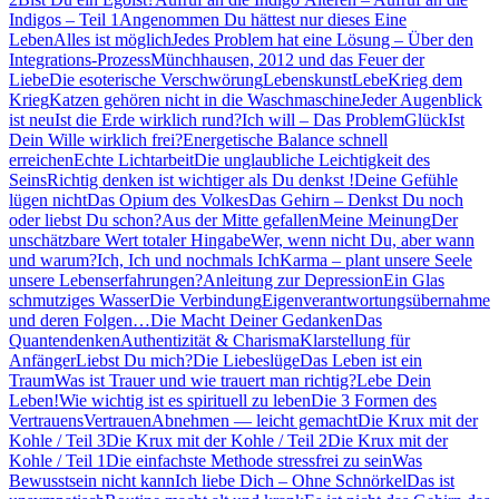
Indigos – Teil 1
Angenommen Du hättest nur dieses Eine
Leben
Alles ist möglich
Jedes Problem hat eine Lösung – Über den
Integrations-Prozess
Münchhausen, 2012 und das Feuer der
Liebe
Die esoterische Verschwörung
Lebenskunst
Lebe
Krieg dem
Krieg
Katzen gehören nicht in die Waschmaschine
Jeder Augenblick
ist neu
Ist die Erde wirklich rund?
Ich will – Das Problem
Glück
Ist
Dein Wille wirklich frei?
Energetische Balance schnell
erreichen
Echte Lichtarbeit
Die unglaubliche Leichtigkeit des
Seins
Richtig denken ist wichtiger als Du denkst !
Deine Gefühle
lügen nicht
Das Opium des Volkes
Das Gehirn – Denkst Du noch
oder liebst Du schon?
Aus der Mitte gefallen
Meine Meinung
Der
unschätzbare Wert totaler Hingabe
Wer, wenn nicht Du, aber wann
und warum?
Ich, Ich und nochmals Ich
Karma – plant unsere Seele
unsere Lebenserfahrungen?
Anleitung zur Depression
Ein Glas
schmutziges Wasser
Die Verbindung
Eigenverantwortungsübernahme
und deren Folgen…
Die Macht Deiner Gedanken
Das
Quantendenken
Authentizität & Charisma
Klarstellung für
Anfänger
Liebst Du mich?
Die Liebeslüge
Das Leben ist ein
Traum
Was ist Trauer und wie trauert man richtig?
Lebe Dein
Leben!
Wie wichtig ist es spirituell zu leben
Die 3 Formen des
Vertrauens
Vertrauen
Abnehmen — leicht gemacht
Die Krux mit der
Kohle / Teil 3
Die Krux mit der Kohle / Teil 2
Die Krux mit der
Kohle / Teil 1
Die einfachste Methode stressfrei zu sein
Was
Bewusstsein nicht kann
Ich liebe Dich – Ohne Schnörkel
Das ist