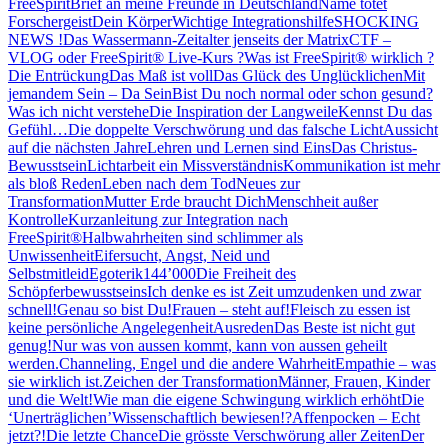
FreeSpirit
Brief an meine Freunde in Deutschland
Name tötet
Forschergeist
Dein Körper
Wichtige Integrationshilfe
SHOCKING
NEWS !
Das Wassermann-Zeitalter jenseits der Matrix
CTF –
VLOG oder FreeSpirit® Live-Kurs ?
Was ist FreeSpirit® wirklich ?
Die Entrückung
Das Maß ist voll
Das Glück des Unglücklichen
Mit
jemandem Sein – Da Sein
Bist Du noch normal oder schon gesund?
Was ich nicht verstehe
Die Inspiration der Langweile
Kennst Du das
Gefühl…
Die doppelte Verschwörung und das falsche Licht
Aussicht
auf die nächsten Jahre
Lehren und Lernen sind Eins
Das Christus-
Bewusstsein
Lichtarbeit ein Missverständnis
Kommunikation ist mehr
als bloß Reden
Leben nach dem Tod
Neues zur
Transformation
Mutter Erde braucht Dich
Menschheit außer
Kontrolle
Kurzanleitung zur Integration nach
FreeSpirit®
Halbwahrheiten sind schlimmer als
Unwissenheit
Eifersucht, Angst, Neid und
Selbstmitleid
Egoterik
144’000
Die Freiheit des
Schöpferbewusstseins
Ich denke es ist Zeit umzudenken und zwar
schnell!
Genau so bist Du!
Frauen – steht auf!
Fleisch zu essen ist
keine persönliche Angelegenheit
Ausreden
Das Beste ist nicht gut
genug!
Nur was von aussen kommt, kann von aussen geheilt
werden.
Channeling, Engel und die andere Wahrheit
Empathie – was
sie wirklich ist.
Zeichen der Transformation
Männer, Frauen, Kinder
und die Welt!
Wie man die eigene Schwingung wirklich erhöht
Die
‘Unerträglichen’
Wissenschaftlich bewiesen!?
Affenpocken – Echt
jetzt?!
Die letzte Chance
Die grösste Verschwörung aller Zeiten
Der