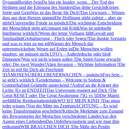
Dynamit
Berührt-Sein
Du bist ein Insider, wenn…
Der Tod des
Heiligen und die Erlösung des Sünders
Das dritte Gesicht
Körper,
Seele und Geist
Was ist das Beste für Dich?
Das Gewissen – Wissen,
dass aus dem Herzen stammt
Die Hoffnung stirbt zuletzt – aber sie
stirbt!
Universeller Friede ist möglich!
Die wichtigste Entscheidung
der Menschheit steht an
Umgang mit Kritik
Was ist spirituelle
Intelligenz wirklich?
Wenn der letzte Vorhang fällt
Gewalt und
Spiritualität
Globalisierung – Fluch oder Segen?
Das dunkle Szenario
und was es jetzt zu tun gilt
Warum der Mensch das
unterentwickeltste Wesen auf Erden ist
Die Menschen wollen
glauben, sie müssen nicht.
UFO’s – Außerirdische oder bloß
Dämonen?
Was wir nicht wissen sollen !
Die Spirit-Szene erwacht
oder: Die zwei Wunder!
Alien Invasion – Wichtige Information !
Die
Zeit ist reif für Dich als FreeSpirit
!
DÄMONEN
ÜBERLEBEN
ERWACHEN – praktisch
Frei-Sein –
so geht’s wirklich !
Genderismus – Welcome to Sodom &
Gomorrha
Sind Geimpfte ansteckend ?
Aufruf an die Krieger des
Lichts !
Es ist ENDZEIT
Das Universum reagiert auf Dich !
The
Great RESET oder The Great Awakening ?
5G vs 5D
Die Matrix
zerfällt
Die Reinkarnationsfalle
WO IST MEIN KIND ?
Das muss
jeder wissen !
Von der Mitte ins Zentrum
ACHTUNG – Es wird
keine Transformation geschehen!
Kritische Merkmale zum Zustand
des Bewusstseins der Menschen verschiedener Länder
Aus den
Augen eines Liebenden
Das Opferbewusstsein und wie man ihm
entkommt
WIR BRAUCHEN DICH !
Die Mähr des Positiv