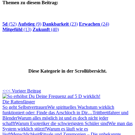
Themen zu diesem Beitrag:
5d
(52)
Aufstieg
(9)
Dankbarkeit
(23)
Erwachen
(24)
Mitgefühl
(13)
Zukunft
(40)
Diese Kategorie in der Scrollübersicht.
<<< Voriger Beitrag
Die Rattenfänger
So geht Selbstvertrauen
Wie spirituelles Wachstum wirklich
funktioniert oder: Finde das Arschloch in Dir…
Trittbrettfahrer und
Blender
Warum alles möglich ist und es doch nicht jeder
schafft
Warum Esoteriker die schwierigsten Schüler sind
Wie man das
System wirklich stürzt!
Warum es läuft wie es
läuft
Menschlichkeit
Rituale und Zeremonien – Die unbekannte