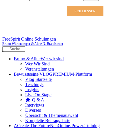
nach:
SCHLIESSEN
FreeSpirit Online Schulungen
Bruno Würtenberger & Aline N. Brandstetter
Bruno & Aline
Wer wir sind
Wer Wir Sind
Veranstaltungen
Bewusstseins-VLOG
PREMIUM-Plattform
Vlog Startseite
Teachings
Insights
Live On Stage
Q & A
Interviews
Diverses
Übersicht & Themenauswahl
Komplette Beitrags-Liste
A
Create The Future
Neu
Online-Power-Training