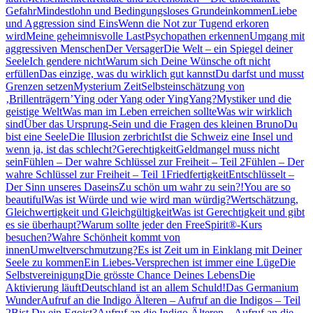
Gefahr
Mindestlohn und Bedingungsloses Grundeinkommen
Liebe
und Aggression sind Eins
Wenn die Not zur Tugend erkoren
wird
Meine geheimnisvolle Last
Psychopathen erkennen
Umgang mit
aggressiven Menschen
Der Versager
Die Welt – ein Spiegel deiner
Seele
Ich gendere nicht
Warum sich Deine Wünsche oft nicht
erfüllen
Das einzige, was du wirklich gut kannst
Du darfst und musst
Grenzen setzen
Mysterium Zeit
Selbsteinschätzung von
‚Brillenträgern’
Ying oder Yang oder YingYang?
Mystiker und die
geistige Welt
Was man im Leben erreichen sollte
Was wir wirklich
sind
Über das Ursprung-Sein und die Fragen des kleinen Bruno
Du
bist eine Seele
Die Illusion zerbricht
Ist die Schweiz eine Insel und
wenn ja, ist das schlecht?
Gerechtigkeit
Geldmangel muss nicht
sein
Fühlen – Der wahre Schlüssel zur Freiheit – Teil 2
Fühlen – Der
wahre Schlüssel zur Freiheit – Teil 1
Friedfertigkeit
Entschlüsselt –
Der Sinn unseres Daseins
Zu schön um wahr zu sein?!
You are so
beautiful
Was ist Würde und wie wird man würdig?
Wertschätzung,
Gleichwertigkeit und Gleichgültigkeit
Was ist Gerechtigkeit und gibt
es sie überhaupt?
Warum sollte jeder den FreeSpirit®-Kurs
besuchen?
Wahre Schönheit kommt von
innen
Umweltverschmutzung?
Es ist Zeit um in Einklang mit Deiner
Seele zu kommen
Ein Liebes-Versprechen ist immer eine Lüge
Die
Selbstvereinigung
Die grösste Chance Deines Lebens
Die
Aktivierung läuft
Deutschland ist an allem Schuld!
Das Germanium
Wunder
Aufruf an die Indigo Älteren – Aufruf an die Indigos – Teil
2
Bist Du ein Egoist?
Aufruf an die Indigo Älteren – Aufruf an die