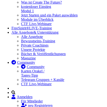
Was ist Create The Future?
kostenloser Einstieg
Modul 1
Jetzt Starten und ein Paket auswählen
Module im Überblick
CTF Live-Webinare
FreeSpirit®
LIVE-Training
Alle Angebote
& Unterstützung
Alle Angebote
Bewusstseins-Training
Private Coachings
Unsere Projekte
Bücher & Veröffentlichungen
Magazine
Community
Community
Karten Orakel /
Tages-Tipp
Telegram Gruppen + Kanäle
CTF Live-Webinare
Anmelden
Für Mitglieder
neu Registrieren