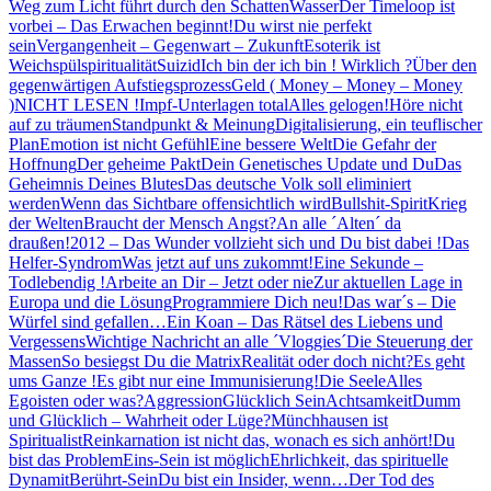
Weg zum Licht führt durch den Schatten
Wasser
Der Timeloop ist
vorbei – Das Erwachen beginnt!
Du wirst nie perfekt
sein
Vergangenheit – Gegenwart – Zukunft
Esoterik ist
Weichspülspiritualität
Suizid
Ich bin der ich bin ! Wirklich ?
Über den
gegenwärtigen Aufstiegsprozess
Geld ( Money – Money – Money
)
NICHT LESEN !
Impf-Unterlagen total
Alles gelogen!
Höre nicht
auf zu träumen
Standpunkt & Meinung
Digitalisierung, ein teuflischer
Plan
Emotion ist nicht Gefühl
Eine bessere Welt
Die Gefahr der
Hoffnung
Der geheime Pakt
Dein Genetisches Update und Du
Das
Geheimnis Deines Blutes
Das deutsche Volk soll eliminiert
werden
Wenn das Sichtbare offensichtlich wird
Bullshit-Spirit
Krieg
der Welten
Braucht der Mensch Angst?
An alle ´Alten´ da
draußen!
2012 – Das Wunder vollzieht sich und Du bist dabei !
Das
Helfer-Syndrom
Was jetzt auf uns zukommt!
Eine Sekunde –
Todlebendig !
Arbeite an Dir – Jetzt oder nie
Zur aktuellen Lage in
Europa und die Lösung
Programmiere Dich neu!
Das war´s – Die
Würfel sind gefallen…
Ein Koan – Das Rätsel des Liebens und
Vergessens
Wichtige Nachricht an alle ´Vloggies´
Die Steuerung der
Massen
So besiegst Du die Matrix
Realität oder doch nicht?
Es geht
ums Ganze !
Es gibt nur eine Immunisierung!
Die Seele
Alles
Egoisten oder was?
Aggression
Glücklich Sein
Achtsamkeit
Dumm
und Glücklich – Wahrheit oder Lüge?
Münchhausen ist
Spiritualist
Reinkarnation ist nicht das, wonach es sich anhört!
Du
bist das Problem
Eins-Sein ist möglich
Ehrlichkeit, das spirituelle
Dynamit
Berührt-Sein
Du bist ein Insider, wenn…
Der Tod des