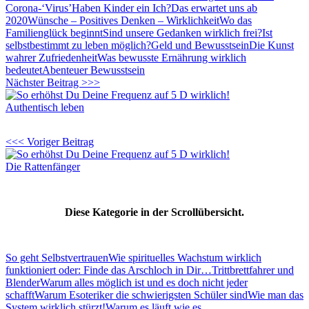
Corona-‘Virus’
Haben Kinder ein Ich?
Das erwartet uns ab
2020
Wünsche – Positives Denken – Wirklichkeit
Wo das
Familienglück beginnt
Sind unsere Gedanken wirklich frei?
Ist
selbstbestimmt zu leben möglich?
Geld und Bewusstsein
Die Kunst
wahrer Zufriedenheit
Was bewusste Ernährung wirklich
bedeutet
Abenteuer Bewusstsein
Nächster Beitrag >>>
Authentisch leben
<<< Voriger Beitrag
Die Rattenfänger
Diese Kategorie in der Scrollübersicht.
So geht Selbstvertrauen
Wie spirituelles Wachstum wirklich
funktioniert oder: Finde das Arschloch in Dir…
Trittbrettfahrer und
Blender
Warum alles möglich ist und es doch nicht jeder
schafft
Warum Esoteriker die schwierigsten Schüler sind
Wie man das
System wirklich stürzt!
Warum es läuft wie es