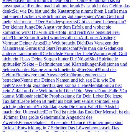
Bewusstsein nicht kann
Ich liebe Dich – Ohne Schnörkel
Das ist
unsympatisch
Routine macht alt und krank
Es ist nicht das Gehirn das
denkt
Sei wie Du bist und die Katastrophe nimmt ihren Lauf
Ist man
mit einem Lächeln wirklich immer gut angezogen?
Vom Geld und
mehr, viel mehr…!
Der Aufstiegsprozess
Gibt es einen Lebensplan?
Der kleiner Junge
Die Angst vor dem Erfolg und woher sie
kommt
So wirst Du wirklich erfolg- und reich
Was bedeutet Frei
sein?
Deine Zukunft wird wundervoll sein
Auf- oder Abstieg?
Vertraue Deiner Angst
Die Welt braucht Dich
Das Versagen der
Mainstream Gurus und Stars
Freundschaft
Wie man die Gedanken
anderer transformiert
Die höchste Form der Liebe
Warum greift Gott
nicht ein ?
Lass Deine Sorgen hinter Dir!
Nöggi
Sind Spirituelle
spritueller ?
Sekte – Definitionen und Klarstellungen
Religionen und
Sekten
Von der Raupe zum Schmetterling
FreeSpirit® und das
Gehirn
Fluchtwege und Auswege
Ernährung energetisch
betrachtet
Nenne mir Deinen Namen und ich sag Dir, wie Du
heißt
Misserfolg garantiert!
Lügen kontra Liebe
Meditation
Du bist
kein Zufall und die Welt braucht Dich !
Die ‚Wenn-Dann-Falle’!
Du
kannst Millionär sein
Die Prophezeiung für Dein Leben
Die letzte
Taxifahrt
Liebe leben ist mehr als bloß nett sein
Ist spirituell sein
wichtig oder nicht?
In Einklang sein
Die Guru-Falle
Die Absicht
macht den Unterschied
Der Tod ist nicht das Ende
Der Mensch ist ein
‚Krämer’
Das große Geheimnis
Im Angesicht des
Zweifels
Finanzdebakel – Krise oder Chance ?
Erinnerungen sind
tückisch
Entwicklung in 7 Schritten
Das Löwenbewusstsein
Das