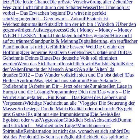
jetzt?!
Die letzte Chance
Die grösste Verschwörung aller Zeiten
Der
Weg zum Licht führt durch den Schatten
Wasser
Der Timeloop ist
vorbei – Das Erwachen beginnt!
Du wirst nie perfekt
sein
Vergangenheit – Gegenwart – Zukunft
Esoterik ist
Weichspülspiritualität
Suizid
Ich bin der ich bin ! Wirklich ?
Über den
gegenwärtigen Aufstiegsprozess
Geld ( Money – Money – Money
)
NICHT LESEN !
Impf-Unterlagen total
Alles gelogen!
Höre nicht
auf zu träumen
Standpunkt & Meinung
Digitalisierung, ein teuflischer
Plan
Emotion ist nicht Gefühl
Eine bessere Welt
Die Gefahr der
Hoffnung
Der geheime Pakt
Dein Genetisches Update und Du
Das
Geheimnis Deines Blutes
Das deutsche Volk soll eliminiert
werden
Wenn das Sichtbare offensichtlich wird
Bullshit-Spirit
Krieg
der Welten
Braucht der Mensch Angst?
An alle ´Alten´ da
draußen!
2012 – Das Wunder vollzieht sich und Du bist dabei !
Das
Helfer-Syndrom
Was jetzt auf uns zukommt!
Eine Sekunde –
Todlebendig !
Arbeite an Dir – Jetzt oder nie
Zur aktuellen Lage in
Europa und die Lösung
Programmiere Dich neu!
Das war´s – Die
Würfel sind gefallen…
Ein Koan – Das Rätsel des Liebens und
Vergessens
Wichtige Nachricht an alle ´Vloggies´
Die Steuerung der
Massen
So besiegst Du die Matrix
Realität oder doch nicht?
Es geht
ums Ganze !
Es gibt nur eine Immunisierung!
Die Seele
Alles
Egoisten oder was?
Aggression
Glücklich Sein
Achtsamkeit
Dumm
und Glücklich – Wahrheit oder Lüge?
Münchhausen ist
Spiritualist
Reinkarnation ist nicht das, wonach es sich anhört!
Du
bist das Problem
Eins-Sein ist möglich
Ehrlichkeit, das spirituelle