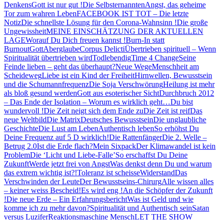
Denkens
Gott ist nur gut !
Die Selbsternannten
Angst, das geheime
Tor zum wahren Leben
FACEBOOK IST TOT – Die letzte
Notiz
Die schnellste Lösung für den Corona-Wahnsinn !
Die große
Ungewissheit
MEINE EINSCHÄTZUNG DER AKTUELLEN
LAGE
Worauf Du Dich freuen kannst !
Burn-In statt
Burnout
Gott
Aberglaube
Corpus Delicti
Übertrieben spirituell – Wenn
Spiritualität übertrieben wird
Todlebendig
Time 4 Change
Seine
Feinde lieben – geht das überhaupt?
Neue Wege
Menschheit am
Scheideweg
Liebe ist ein Kind der Freiheit
Hirnwellen, Bewusstsein
und die Schumannfrequenz
Die Soja Verschwörung
Heilung ist mehr
als bloß gesund werden
Gott aus esoterischer Sicht
Durchbruch 2012
– Das Ende der Isolation – Worum es wirklich geht…
Du bist
wundervoll !
Die Zeit neigt sich dem Ende zu
Die Zeit ist reif
Das
neue Weltbild
Die Matrix
Deutsches Bewusstsein
Die unglaubliche
Geschichte
Die Lust am Leben
Authentisch leben
So erhöhst Du
Deine Frequenz auf 5 D wirklich!
Die Rattenfänger
Die 2. Welle –
Betrug 2.0
Ist die Erde flach?
Mein Sixpack
Der Klimawandel ist kein
Problem
Die ‘Licht und Liebe-Falle’
So erschaffst Du Deine
Zukunft
Werde jetzt frei von Angst
Was denkst denn Du und warum
das extrem wichtig ist?!
Toleranz ist scheisse
Widerstand
Das
Verschwinden der Leute
Der Bewusstseins-Chirurg
Alle wissen alles
– keiner weiss Bescheid!
Es wird eng !
An die Schöpfer der Zukunft
!
Die neue Erde – Ein Erfahrungsbericht
Was ist Geld und wie
komme ich zu mehr davon?
Spiritualität und Authentisch sein
Satan
versus Luzifer
Reaktionsmaschine Mensch
LET THE SHOW