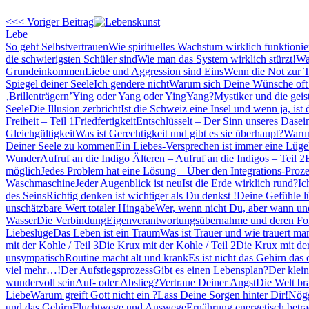
<<< Voriger Beitrag
Lebe
So geht Selbstvertrauen
Wie spirituelles Wachstum wirklich funktioni
die schwierigsten Schüler sind
Wie man das System wirklich stürzt!
War
Grundeinkommen
Liebe und Aggression sind Eins
Wenn die Not zur 
Spiegel deiner Seele
Ich gendere nicht
Warum sich Deine Wünsche oft n
‚Brillenträgern’
Ying oder Yang oder YingYang?
Mystiker und die geis
Seele
Die Illusion zerbricht
Ist die Schweiz eine Insel und wenn ja, ist 
Freiheit – Teil 1
Friedfertigkeit
Entschlüsselt – Der Sinn unseres Dasei
Gleichgültigkeit
Was ist Gerechtigkeit und gibt es sie überhaupt?
Warum
Deiner Seele zu kommen
Ein Liebes-Versprechen ist immer eine Lüge
Wunder
Aufruf an die Indigo Älteren – Aufruf an die Indigos – Teil 2
möglich
Jedes Problem hat eine Lösung – Über den Integrations-Proze
Waschmaschine
Jeder Augenblick ist neu
Ist die Erde wirklich rund?
Ic
des Seins
Richtig denken ist wichtiger als Du denkst !
Deine Gefühle l
unschätzbare Wert totaler Hingabe
Wer, wenn nicht Du, aber wann u
Wasser
Die Verbindung
Eigenverantwortungsübernahme und deren F
Liebeslüge
Das Leben ist ein Traum
Was ist Trauer und wie trauert man
mit der Kohle / Teil 3
Die Krux mit der Kohle / Teil 2
Die Krux mit der
unsympatisch
Routine macht alt und krank
Es ist nicht das Gehirn das 
viel mehr…!
Der Aufstiegsprozess
Gibt es einen Lebensplan?
Der klei
wundervoll sein
Auf- oder Abstieg?
Vertraue Deiner Angst
Die Welt br
Liebe
Warum greift Gott nicht ein ?
Lass Deine Sorgen hinter Dir!
Nög
und das Gehirn
Fluchtwege und Auswege
Ernährung energetisch betra