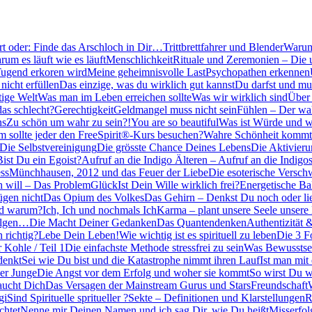
ert oder: Finde das Arschloch in Dir…
Trittbrettfahrer und Blender
Warum 
um es läuft wie es läuft
Menschlichkeit
Rituale und Zeremonien – Die 
Tugend erkoren wird
Meine geheimnisvolle Last
Psychopathen erkennen
icht erfüllen
Das einzige, was du wirklich gut kannst
Du darfst und mu
tige Welt
Was man im Leben erreichen sollte
Was wir wirklich sind
Über 
das schlecht?
Gerechtigkeit
Geldmangel muss nicht sein
Fühlen – Der wah
ns
Zu schön um wahr zu sein?!
You are so beautiful
Was ist Würde und w
 sollte jeder den FreeSpirit®-Kurs besuchen?
Wahre Schönheit kommt
Die Selbstvereinigung
Die grösste Chance Deines Lebens
Die Aktivieru
Bist Du ein Egoist?
Aufruf an die Indigo Älteren – Aufruf an die Indigos
ss
Münchhausen, 2012 und das Feuer der Liebe
Die esoterische Versc
h will – Das Problem
Glück
Ist Dein Wille wirklich frei?
Energetische Bal
ügen nicht
Das Opium des Volkes
Das Gehirn – Denkst Du noch oder li
nd warum?
Ich, Ich und nochmals Ich
Karma – plant unsere Seele unsere
olgen…
Die Macht Deiner Gedanken
Das Quantendenken
Authentizität 
 richtig?
Lebe Dein Leben!
Wie wichtig ist es spirituell zu leben
Die 3 F
 Kohle / Teil 1
Die einfachste Methode stressfrei zu sein
Was Bewusstsei
denkt
Sei wie Du bist und die Katastrophe nimmt ihren Lauf
Ist man mit
ner Junge
Die Angst vor dem Erfolg und woher sie kommt
So wirst Du wi
aucht Dich
Das Versagen der Mainstream Gurus und Stars
Freundschaft
gi
Sind Spirituelle spritueller ?
Sekte – Definitionen und Klarstellungen
R
chtet
Nenne mir Deinen Namen und ich sag Dir, wie Du heißt
Misserfolg