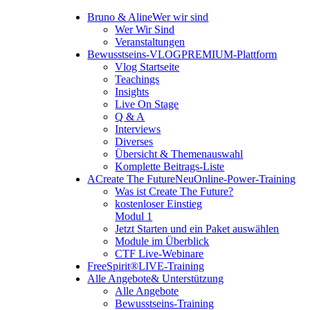
Bruno & Aline
Wer wir sind
Wer Wir Sind
Veranstaltungen
Bewusstseins-VLOG
PREMIUM-Plattform
Vlog Startseite
Teachings
Insights
Live On Stage
Q & A
Interviews
Diverses
Übersicht & Themenauswahl
Komplette Beitrags-Liste
A
Create The Future
Neu
Online-Power-Training
Was ist Create The Future?
kostenloser Einstieg
Modul 1
Jetzt Starten und ein Paket auswählen
Module im Überblick
CTF Live-Webinare
FreeSpirit®
LIVE-Training
Alle Angebote
& Unterstützung
Alle Angebote
Bewusstseins-Training