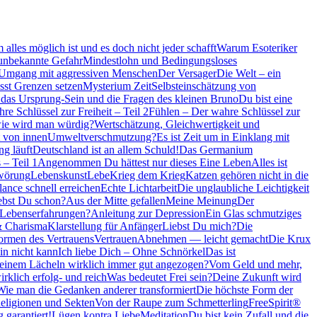
alles möglich ist und es doch nicht jeder schafft
Warum Esoteriker
unbekannte Gefahr
Mindestlohn und Bedingungsloses
Umgang mit aggressiven Menschen
Der Versager
Die Welt – ein
sst Grenzen setzen
Mysterium Zeit
Selbsteinschätzung von
das Ursprung-Sein und die Fragen des kleinen Bruno
Du bist eine
re Schlüssel zur Freiheit – Teil 2
Fühlen – Der wahre Schlüssel zur
ie wird man würdig?
Wertschätzung, Gleichwertigkeit und
 von innen
Umweltverschmutzung?
Es ist Zeit um in Einklang mit
ng läuft
Deutschland ist an allem Schuld!
Das Germanium
 – Teil 1
Angenommen Du hättest nur dieses Eine Leben
Alles ist
hwörung
Lebenskunst
Lebe
Krieg dem Krieg
Katzen gehören nicht in die
ance schnell erreichen
Echte Lichtarbeit
Die unglaubliche Leichtigkeit
ebst Du schon?
Aus der Mitte gefallen
Meine Meinung
Der
 Lebenserfahrungen?
Anleitung zur Depression
Ein Glas schmutziges
& Charisma
Klarstellung für Anfänger
Liebst Du mich?
Die
ormen des Vertrauens
Vertrauen
Abnehmen — leicht gemacht
Die Krux
n nicht kann
Ich liebe Dich – Ohne Schnörkel
Das ist
 einem Lächeln wirklich immer gut angezogen?
Vom Geld und mehr,
rklich erfolg- und reich
Was bedeutet Frei sein?
Deine Zukunft wird
Wie man die Gedanken anderer transformiert
Die höchste Form der
eligionen und Sekten
Von der Raupe zum Schmetterling
FreeSpirit®
 garantiert!
Lügen kontra Liebe
Meditation
Du bist kein Zufall und die