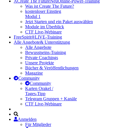
A
Create The Future
Neu
Online-Power-Training
Was ist Create The Future?
kostenloser Einstieg
Modul 1
Jetzt Starten und ein Paket auswählen
Module im Überblick
CTF Live-Webinare
FreeSpirit®
LIVE-Training
Alle Angebote
& Unterstützung
Alle Angebote
Bewusstseins-Training
Private Coachings
Unsere Projekte
Bücher & Veröffentlichungen
Magazine
Community
Community
Karten Orakel /
Tages-Tipp
Telegram Gruppen + Kanäle
CTF Live-Webinare
Anmelden
Für Mitglieder