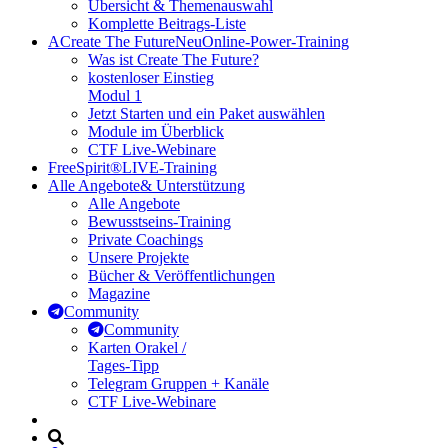
Übersicht & Themenauswahl
Komplette Beitrags-Liste
A
Create The Future
Neu
Online-Power-Training
Was ist Create The Future?
kostenloser Einstieg
Modul 1
Jetzt Starten und ein Paket auswählen
Module im Überblick
CTF Live-Webinare
FreeSpirit®
LIVE-Training
Alle Angebote
& Unterstützung
Alle Angebote
Bewusstseins-Training
Private Coachings
Unsere Projekte
Bücher & Veröffentlichungen
Magazine
Community
Community
Karten Orakel /
Tages-Tipp
Telegram Gruppen + Kanäle
CTF Live-Webinare