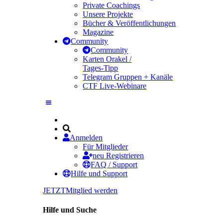
Private Coachings
Unsere Projekte
Bücher & Veröffentlichungen
Magazine
Community
Community
Karten Orakel /
Tages-Tipp
Telegram Gruppen + Kanäle
CTF Live-Webinare
Anmelden
Für Mitglieder
neu Registrieren
FAQ / Support
Hilfe und Support
JETZT
Mitglied werden
Hilfe und Suche