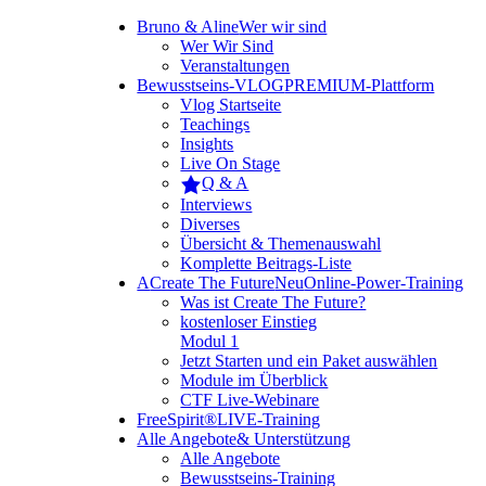
Bruno & Aline
Wer wir sind
Wer Wir Sind
Veranstaltungen
Bewusstseins-VLOG
PREMIUM-Plattform
Vlog Startseite
Teachings
Insights
Live On Stage
Q & A
Interviews
Diverses
Übersicht & Themenauswahl
Komplette Beitrags-Liste
A
Create The Future
Neu
Online-Power-Training
Was ist Create The Future?
kostenloser Einstieg
Modul 1
Jetzt Starten und ein Paket auswählen
Module im Überblick
CTF Live-Webinare
FreeSpirit®
LIVE-Training
Alle Angebote
& Unterstützung
Alle Angebote
Bewusstseins-Training