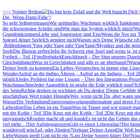
<<< Voriger Beitrag
Die ‚Wenn-Dann-Falle’!
So geht Selbstvertrauen
Wie spirituelles Wachstum wirklich funktioni
die schwierigsten Schüler sind
Wie man das System wirklich stürzt!
War
Grundeinkommen
Liebe und Aggression sind Eins
Wenn die Not zur 
Spiegel deiner Seele
Ich gendere nicht
Warum sich Deine Wünsche oft n
‚Brillenträgern’
Ying oder Yang oder YingYang?
Mystiker und die geis
Seele
Die Illusion zerbricht
Ist die Schweiz eine Insel und wenn ja, ist 
Freiheit – Teil 1
Friedfertigkeit
Entschlüsselt – Der Sinn unseres Dasei
Gleichgültigkeit
Was ist Gerechtigkeit und gibt es sie überhaupt?
Warum
Deiner Seele zu kommen
Ein Liebes-Versprechen ist immer eine Lüge
Wunder
Aufruf an die Indigo Älteren – Aufruf an die Indigos – Teil 2
möglich
Jedes Problem hat eine Lösung – Über den Integrations-Proze
Waschmaschine
Jeder Augenblick ist neu
Ist die Erde wirklich rund?
Ic
des Seins
Richtig denken ist wichtiger als Du denkst !
Deine Gefühle l
unschätzbare Wert totaler Hingabe
Wer, wenn nicht Du, aber wann u
Wasser
Die Verbindung
Eigenverantwortungsübernahme und deren F
Liebeslüge
Das Leben ist ein Traum
Was ist Trauer und wie trauert man
mit der Kohle / Teil 3
Die Krux mit der Kohle / Teil 2
Die Krux mit der
unsympatisch
Routine macht alt und krank
Es ist nicht das Gehirn das 
viel mehr…!
Der Aufstiegsprozess
Gibt es einen Lebensplan?
Der klei
wundervoll sein
Auf- oder Abstieg?
Vertraue Deiner Angst
Die Welt br
Liebe
Warum greift Gott nicht ein ?
Lass Deine Sorgen hinter Dir!
Nög