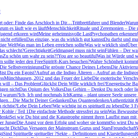
ert oder: Finde das Arschloch in Dir…
Trittbrettfahrer und Blender
Warum 
um es läuft wie es läuft
Menschlichkeit
Rituale und Zeremonien – Die 
Tugend erkoren wird
Meine geheimnisvolle Last
Psychopathen erkennen
icht erfüllen
Das einzige, was du wirklich gut kannst
Du darfst und mu
tige Welt
Was man im Leben erreichen sollte
Was wir wirklich sind
Über 
das schlecht?
Gerechtigkeit
Geldmangel muss nicht sein
Fühlen – Der wah
ns
Zu schön um wahr zu sein?!
You are so beautiful
Was ist Würde und w
 sollte jeder den FreeSpirit®-Kurs besuchen?
Wahre Schönheit kommt
Die Selbstvereinigung
Die grösste Chance Deines Lebens
Die Aktivieru
Bist Du ein Egoist?
Aufruf an die Indigo Älteren – Aufruf an die Indigos
ss
Münchhausen, 2012 und das Feuer der Liebe
Die esoterische Versc
h will – Das Problem
Glück
Ist Dein Wille wirklich frei?
Energetische Bal
ügen nicht
Das Opium des Volkes
Das Gehirn – Denkst Du noch oder li
nd warum?
Ich, Ich und nochmals Ich
Karma – plant unsere Seele unsere
olgen…
Die Macht Deiner Gedanken
Das Quantendenken
Authentizität 
 richtig?
Lebe Dein Leben!
Wie wichtig ist es spirituell zu leben
Die 3 F
 Kohle / Teil 1
Die einfachste Methode stressfrei zu sein
Was Bewusstsei
denkt
Sei wie Du bist und die Katastrophe nimmt ihren Lauf
Ist man mit
ner Junge
Die Angst vor dem Erfolg und woher sie kommt
So wirst Du wi
aucht Dich
Das Versagen der Mainstream Gurus und Stars
Freundschaft
gi
Sind Spirituelle spritueller ?
Sekte – Definitionen und Klarstellungen
R