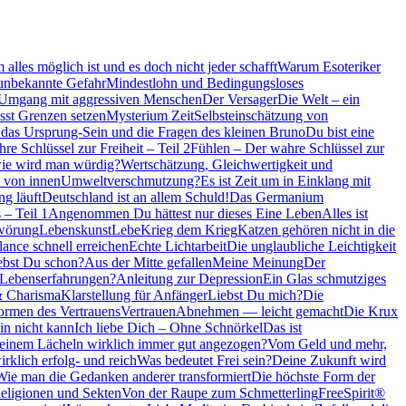
alles möglich ist und es doch nicht jeder schafft
Warum Esoteriker
unbekannte Gefahr
Mindestlohn und Bedingungsloses
Umgang mit aggressiven Menschen
Der Versager
Die Welt – ein
sst Grenzen setzen
Mysterium Zeit
Selbsteinschätzung von
das Ursprung-Sein und die Fragen des kleinen Bruno
Du bist eine
re Schlüssel zur Freiheit – Teil 2
Fühlen – Der wahre Schlüssel zur
ie wird man würdig?
Wertschätzung, Gleichwertigkeit und
 von innen
Umweltverschmutzung?
Es ist Zeit um in Einklang mit
ng läuft
Deutschland ist an allem Schuld!
Das Germanium
 – Teil 1
Angenommen Du hättest nur dieses Eine Leben
Alles ist
hwörung
Lebenskunst
Lebe
Krieg dem Krieg
Katzen gehören nicht in die
ance schnell erreichen
Echte Lichtarbeit
Die unglaubliche Leichtigkeit
ebst Du schon?
Aus der Mitte gefallen
Meine Meinung
Der
 Lebenserfahrungen?
Anleitung zur Depression
Ein Glas schmutziges
& Charisma
Klarstellung für Anfänger
Liebst Du mich?
Die
ormen des Vertrauens
Vertrauen
Abnehmen — leicht gemacht
Die Krux
n nicht kann
Ich liebe Dich – Ohne Schnörkel
Das ist
 einem Lächeln wirklich immer gut angezogen?
Vom Geld und mehr,
rklich erfolg- und reich
Was bedeutet Frei sein?
Deine Zukunft wird
Wie man die Gedanken anderer transformiert
Die höchste Form der
eligionen und Sekten
Von der Raupe zum Schmetterling
FreeSpirit®