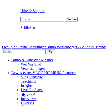
Hilfe & Support
Suche
nach:
Schließen
FreeSpirit Online Schulungen
Bruno Würtenberger & Aline N. Brandst
Bruno & Aline
Wer wir sind
Wer Wir Sind
Veranstaltungen
Bewusstseins-VLOG
PREMIUM-Plattform
Vlog Startseite
Teachings
Insights
Live On Stage
Q & A
Interviews
Diverses