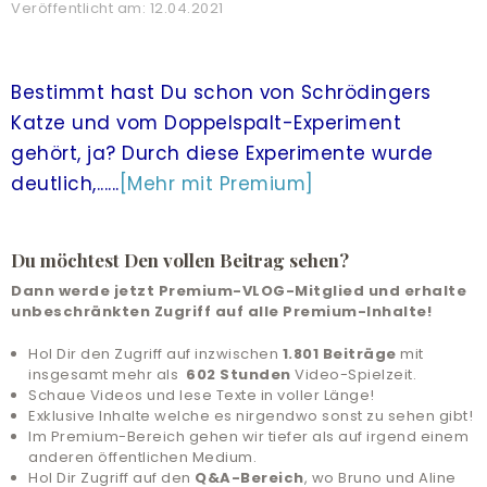
Veröffentlicht am: 12.04.2021
LIVE-TRAINING
ALLE ANGEBOTE
Bestimmt hast Du schon von Schrödingers
Katze und vom Doppelspalt-Experiment
& UNTERSTÜTZUNG
gehört, ja? Durch diese Experimente wurde
COMMUNITY
deutlich,......
[Mehr mit Premium]
ANMELDEN
Du möchtest Den vollen Beitrag sehen?
HILFE UND SUPPORT
Dann werde jetzt Premium-VLOG-Mitglied und erhalte
unbeschränkten Zugriff auf alle Premium-Inhalte!
Hol Dir den Zugriff auf inzwischen
1.801 Beiträge
mit
insgesamt mehr als
602 Stunden
Video-Spielzeit.
Schaue Videos und lese Texte in voller Länge!
Exklusive Inhalte welche es nirgendwo sonst zu sehen gibt!
Im Premium-Bereich gehen wir tiefer als auf irgend einem
anderen öffentlichen Medium.
Hol Dir Zugriff auf den
Q&A-Bereich
, wo Bruno und Aline