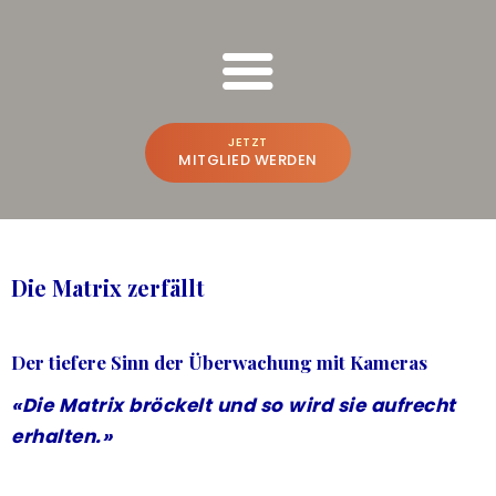
FREESPIRIT ONLINE SCHULUNGEN
Bruno Würtenberger & Aline N. Brandstetter
JETZT
MITGLIED WERDEN
BRUNO & ALINE
WER WIR SIND
Die Matrix zerfällt
BEWUSSTSEINS-VLOG
PREMIUM-PLATTFORM
Der tiefere Sinn der Überwachung mit Kameras
A
CREATE THE FUTURE
NEU
«Die Matrix bröckelt und so wird sie aufrecht
erhalten.»
ONLINE-POWER-TRAINING
FREESPIRIT®