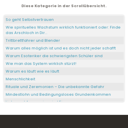
Diese Kategorie in der Scrollübersicht.
So geht Selbstvertrauen
Wie spirituelles Wachstum wirklich funktioniert oder: Finde
das Arschloch in Dir…
Trittbrettfahrer und Blender
Warum alles möglich ist und es doch nicht jeder schafft
Warum Esoteriker die schwierigsten Schüler sind
Wie man das System wirklich stürzt!
Warum es läuft wie es läuft
Menschlichkeit
Rituale und Zeremonien – Die unbekannte Gefahr
Mindestlohn und Bedingungsloses Grundeinkommen
Liebe und Aggression sind Eins
Wenn die Not zur Tugend erkoren wird
Meine geheimnisvolle Last
Psychopathen erkennen