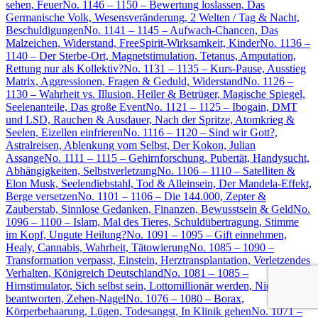
sehen, Feuer
No. 1146 – 1150 – Bewertung loslassen, Das
Germanische Volk, Wesensveränderung, 2 Welten / Tag & Nacht,
Beschuldigungen
No. 1141 – 1145 – Aufwach-Chancen, Das
Malzeichen, Widerstand, FreeSpirit-Wirksamkeit, Kinder
No. 1136 –
1140 – Der Sterbe-Ort, Magnetstimulation, Tetanus, Amputation,
Rettung nur als Kollektiv?
No. 1131 – 1135 – Kurs-Pause, Ausstieg
Matrix, Aggressionen, Fragen & Geduld, Widerstand
No. 1126 –
1130 – Wahrheit vs. Illusion, Heiler & Betrüger, Magische Spiegel,
Seelenanteile, Das große Event
No. 1121 – 1125 – Ibogain, DMT
und LSD, Rauchen & Ausdauer, Nach der Spritze, Atomkrieg &
Seelen, Eizellen einfrieren
No. 1116 – 1120 – Sind wir Gott?,
Astralreisen, Ablenkung vom Selbst, Der Kokon, Julian
Assange
No. 1111 – 1115 – Gehirnforschung, Pubertät, Handysucht,
Abhängigkeiten, Selbstverletzung
No. 1106 – 1110 – Satelliten &
Elon Musk, Seelendiebstahl, Tod & Alleinsein, Der Mandela-Effekt,
Berge versetzen
No. 1101 – 1106 – Die 144.000, Zepter &
Zauberstab, Sinnlose Gedanken, Finanzen, Bewusstsein & Geld
No.
1096 – 1100 – Islam, Mal des Tieres, Schuldübertragung, Stimme
im Kopf, Ungute Heilung?
No. 1091 – 1095 – Gift einnehmen,
Healy, Cannabis, Wahrheit, Tätowierung
No. 1085 – 1090 –
Transformation verpasst, Einstein, Herztransplantation, Verletzendes
Verhalten, Königreich Deutschland
No. 1081 – 1085 –
Hirnstimulator, Sich selbst sein, Lottomillionär werden, Nicht
beantworten, Zehen-Nagel
No. 1076 – 1080 – Borax,
Körperbehaarung, Lügen, Todesangst, In Klinik gehen
No. 1071 –