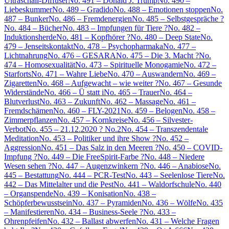
Ultraschall-Diffuser
No. 491 – Donald J. Trump
No. 490 –
Liebeskummer
No. 489 – Gradido
No. 488 – Emotionen stoppen
No.
487 – Bunker
No. 486 – Fremdenergien
No. 485 – Selbstgespräche ?
No. 484 – Bücher
No. 483 – Impfungen für Tiere ?
No. 482 –
Induktionsherde
No. 481 – Kopfhörer ?
No. 480 – Deep State
No.
479 – Jenseitskontakt
No. 478 – Psychopharmaka
No. 477 –
Lichtnahrung
No. 476 – GESARA
No. 475 – Die 3. Macht ?
No.
474 – Homosexualität
No. 473 – Spirituelle Monogamie
No. 472 –
Starforts
No. 471 – Wahre Liebe
No. 470 – Auswandern
No. 469 –
Zigaretten
No. 468 – Aufgewacht – wie weiter ?
No. 467 – Gesunde
Widerstände
No. 466 – Ü statt i
No. 465 – Trauer
No. 464 –
Blutverlust
No. 463 – Zukunft
No. 462 – Massage
No. 461 –
Fremdschämen
No. 460 – FLY-2021
No. 459 – Belogen
No. 458 –
Zimmerpflanzen
No. 457 – Kornkreise
No. 456 – Silvester-
Verbot
No. 455 – 21.12.2020 ? No.2
No. 454 – Transzendentale
Meditation
No. 453 – Politiker und ihre Show ?
No. 452 –
Aggression
No. 451 – Das Salz in den Meeren ?
No. 450 – COVID-
Impfung ?
No. 449 – Die FreeSpirit-Farbe ?
No. 448 – Niedere
Wesen sehen ?
No. 447 – Augenzwinkern ?
No. 446 – Anabiose
No.
445 – Bestattung
No. 444 – PCR-Test
No. 443 – Seelenlose Tiere
No.
442 – Das Mittelalter und die Pest
No. 441 – Waldorfschule
No. 440
– Organspende
No. 439 – Konisation
No. 438 –
Schöpferbewusstsein
No. 437 – Pyramiden
No. 436 – Wölfe
No. 435
– Manifestieren
No. 434 – Business-Seele ?
No. 433 –
Ohrenpfeifen
No. 432 – Ballast abwerfen
No. 431 – Welche Fragen