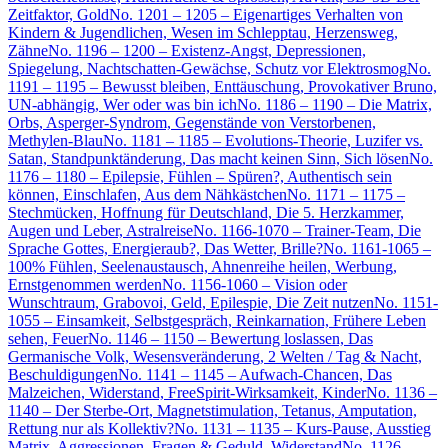
Zeitfaktor, Gold
No. 1201 – 1205 – Eigenartiges Verhalten von
Kindern & Jugendlichen, Wesen im Schlepptau, Herzensweg,
Zähne
No. 1196 – 1200 – Existenz-Angst, Depressionen,
Spiegelung, Nachtschatten-Gewächse, Schutz vor Elektrosmog
No.
1191 – 1195 – Bewusst bleiben, Enttäuschung, Provokativer Bruno,
UN-abhängig, Wer oder was bin ich
No. 1186 – 1190 – Die Matrix,
Orbs, Asperger-Syndrom, Gegenstände von Verstorbenen,
Methylen-Blau
No. 1181 – 1185 – Evolutions-Theorie, Luzifer vs.
Satan, Standpunktänderung, Das macht keinen Sinn, Sich lösen
No.
1176 – 1180 – Epilepsie, Fühlen – Spüren?, Authentisch sein
können, Einschlafen, Aus dem Nähkästchen
No. 1171 – 1175 –
Stechmücken, Hoffnung für Deutschland, Die 5. Herzkammer,
Augen und Leber, Astralreise
No. 1166-1070 – Trainer-Team, Die
Sprache Gottes, Energieraub?, Das Wetter, Brille?
No. 1161-1065 –
100% Fühlen, Seelenaustausch, Ahnenreihe heilen, Werbung,
Ernstgenommen werden
No. 1156-1060 – Vision oder
Wunschtraum, Grabovoi, Geld, Epilespie, Die Zeit nutzen
No. 1151-
1055 – Einsamkeit, Selbstgespräch, Reinkarnation, Frühere Leben
sehen, Feuer
No. 1146 – 1150 – Bewertung loslassen, Das
Germanische Volk, Wesensveränderung, 2 Welten / Tag & Nacht,
Beschuldigungen
No. 1141 – 1145 – Aufwach-Chancen, Das
Malzeichen, Widerstand, FreeSpirit-Wirksamkeit, Kinder
No. 1136 –
1140 – Der Sterbe-Ort, Magnetstimulation, Tetanus, Amputation,
Rettung nur als Kollektiv?
No. 1131 – 1135 – Kurs-Pause, Ausstieg
Matrix, Aggressionen, Fragen & Geduld, Widerstand
No. 1126 –