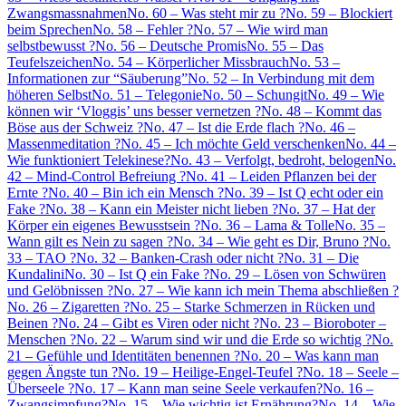
Zwangsmassnahmen
No. 60 – Was steht mir zu ?
No. 59 – Blockiert
beim Sprechen
No. 58 – Fehler ?
No. 57 – Wie wird man
selbstbewusst ?
No. 56 – Deutsche Promis
No. 55 – Das
Teufelszeichen
No. 54 – Körperlicher Missbrauch
No. 53 –
Informationen zur “Säuberung”
No. 52 – In Verbindung mit dem
höheren Selbst
No. 51 – Telegonie
No. 50 – Schungit
No. 49 – Wie
können wir ‘Vloggis’ uns besser vernetzen ?
No. 48 – Kommt das
Böse aus der Schweiz ?
No. 47 – Ist die Erde flach ?
No. 46 –
Massenmeditation ?
No. 45 – Ich möchte Geld verschenken
No. 44 –
Wie funktioniert Telekinese?
No. 43 – Verfolgt, bedroht, belogen
No.
42 – Mind-Control Befreiung ?
No. 41 – Leiden Pflanzen bei der
Ernte ?
No. 40 – Bin ich ein Mensch ?
No. 39 – Ist Q echt oder ein
Fake ?
No. 38 – Kann ein Meister nicht lieben ?
No. 37 – Hat der
Körper ein eigenes Bewusstsein ?
No. 36 – Lama & Tolle
No. 35 –
Wann gilt es Nein zu sagen ?
No. 34 – Wie geht es Dir, Bruno ?
No.
33 – TAO ?
No. 32 – Banken-Crash oder nicht ?
No. 31 – Die
Kundalini
No. 30 – Ist Q ein Fake ?
No. 29 – Lösen von Schwüren
und Gelöbnissen ?
No. 27 – Wie kann ich mein Thema abschließen ?
No. 26 – Zigaretten ?
No. 25 – Starke Schmerzen in Rücken und
Beinen ?
No. 24 – Gibt es Viren oder nicht ?
No. 23 – Bioroboter –
Menschen ?
No. 22 – Warum sind wir und die Erde so wichtig ?
No.
21 – Gefühle und Identitäten benennen ?
No. 20 – Was kann man
gegen Ängste tun ?
No. 19 – Heilige-Engel-Teufel ?
No. 18 – Seele –
Überseele ?
No. 17 – Kann man seine Seele verkaufen?
No. 16 –
Zwangsimpfung?
No. 15 – Wie wichtig ist Ernährung?
No. 14 – Wie