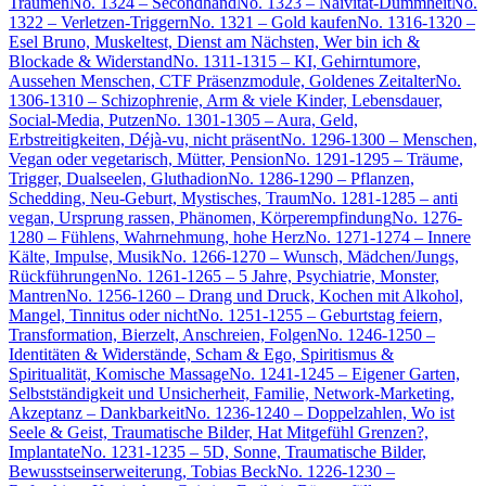
Träumen
No. 1324 – Secondhand
No. 1323 – Naivität-Dummheit
No.
1322 – Verletzen-Triggern
No. 1321 – Gold kaufen
No. 1316-1320 –
Esel Bruno, Muskeltest, Dienst am Nächsten, Wer bin ich &
Blockade & Widerstand
No. 1311-1315 – KI, Gehirntumore,
Aussehen Menschen, CTF Präsenzmodule, Goldenes Zeitalter
No.
1306-1310 – Schizophrenie, Arm & viele Kinder, Lebensdauer,
Social-Media, Putzen
No. 1301-1305 – Aura, Geld,
Erbstreitigkeiten, Déjà-vu, nicht präsent
No. 1296-1300 – Menschen,
Vegan oder vegetarisch, Mütter, Pension
No. 1291-1295 – Träume,
Trigger, Dualseelen, Gluthadion
No. 1286-1290 – Pflanzen,
Schedding, Neu-Geburt, Mystisches, Traum
No. 1281-1285 – anti
vegan, Ursprung rassen, Phänomen, Körperempfindung
No. 1276-
1280 – Fühlens, Wahrnehmung, hohe Herz
No. 1271-1274 – Innere
Kälte, Impulse, Musik
No. 1266-1270 – Wunsch, Mädchen/Jungs,
Rückführungen
No. 1261-1265 – 5 Jahre, Psychiatrie, Monster,
Mantren
No. 1256-1260 – Drang und Druck, Kochen mit Alkohol,
Mangel, Tinnitus oder nicht
No. 1251-1255 – Geburtstag feiern,
Transformation, Bierzelt, Anschreien, Folgen
No. 1246-1250 –
Identitäten & Widerstände, Scham & Ego, Spiritismus &
Spiritualität, Komische Massage
No. 1241-1245 – Eigener Garten,
Selbstständigkeit und Unsicherheit, Familie, Network-Marketing,
Akzeptanz – Dankbarkeit
No. 1236-1240 – Doppelzahlen, Wo ist
Seele & Geist, Traumatische Bilder, Hat Mitgefühl Grenzen?,
Implantate
No. 1231-1235 – 5D, Sonne, Traumatische Bilder,
Bewusstseinserweiterung, Tobias Beck
No. 1226-1230 –