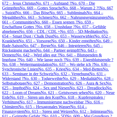
672 – Jesus Christus
No. 671 – Aufstand ?
No. 670 – Die
Geimpften
No. 669 – Gottes Sprache
No. 668 – Warum 2 ?!
No. 667
– Suizid
No. 666 – Das Böse
No. 665 – Subliminals
No. 664 –
Megalithen
No. 663 – Schmerz
No. 662 – Nahrungsergänzungen
No.
661 – Communities
No. 660 – Essen segnen ?
No. 659 –
Erschaffung Gottes ?
No. 658 – Urushdaur ?
No. 657 – Gefühle
abnehmen
No. 656 – CDL / CDL +
No. 655 – 5D-Meditation
No.
654 – Smart Dust / Chalk Dust
No. 653 – Wasserwirbler
No. 652 –
Krankheit
No. 651 – Vorsorge
No. 650 – Kinder entgiften
No. 649 –
Bade-Saison
No. 647 – Berge
No. 646 – Integrieren
No. 645 –
Rückgängig machen
No. 644 – Partner geimpft!
No. 643 –
Demenz
No. 642 – Wird alles gut ?
No. 641 – Blutspenden &
Impfung ?
No. 640 – Wie lange noch ?
No. 639 – Eigenblutspende ?
No. 638 – Wettermanipulation
No. 637 – Wo stehe ich ?
No. 636 –
Synchronische Linien
No. 635 – Krieg
No. 634 – Med-Betten
No.
633 – Seminare in der Schweiz
No. 632 – Vergebung
No. 631 –
Widerstand ?
No. 630 – Todgeweihte
No. 629 – Medialität
No. 628 –
Selbstsabotage
No. 627 – Demonstration
No. 626 – Aura & Sex
No.
625 – Impftod
No. 624 – Sex und Niesen
No. 623 – Dreadlocks
No.
622 – Loom of Dreams
No. 621 – Geistwesen sehen
No. 620 – Neue
Erde
No. 619 – Sirren um den Kopf
No. 618 – Kupferspiralen /
Verhütung
No. 617 – Immunisierung nachweisbar ?
No. 616 –
Chimären
No. 615 – Hexagonales Wasser
No. 614 –
Finanzsystem
No. 613 – Spreu und Weizen
No. 612 – Intimrasur
No.
611 – Geimpfte Gefahr ?
No. 610 – 5D
No. 609 – Mai Grundkurs ?