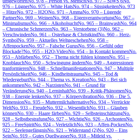
umgeworfen
No. 978 – Person vs. Mensch
No. 977 – SIWS 6
No.
976 – Lügner
No. 975 – White Hats
No. 974 – Süssigkeiten
No. 973
– Hitze
No. 972 – H2O
No. 971 – Amma
No. 970 – Lügende
Partner
No. 969 – Weinen
No. 968 – Eigenverantwortung
No. 967 –
Minimalismus
No. 966 – Alkoholsucht
No. 965 – Brainwash
No. 964
– Chronische Schmerzen
No. 963 – Verstorbene (3)
No. 962 –
Verschwinden
No. 961 – Osterhase & Christkind
No. 960 – Herz-
Symbol
No. 959 – Aktuelles Weltgeschehen
No. 958 –
Affenpocken
No. 957 – Falsche Gurus
No. 956 – Gefühl oder
Blockade?
No. 955 – H2O-Video
No. 954 – In Kontakt kommen
No.
953 – Abfärben
No. 952 – Thema nicht fühlen können
No. 951 –
Knoblauch
No. 950 – Schwingung ändern
No. 949 – Aggressionen
tranformieren
No. 948 – Schnellmanifestationen
No. 947 – Multiple
Persönlichkeit
No. 946 – Kindheitstrauma
No. 945 – Tod &
Wiedergeburt
No. 944 – Thema vs. Kreation
No. 943 – Bei sich
ankommen
No. 942 – Narzisten
No. 941 – Grund für
Veränderung
No. 940 – Lerninhalt
No. 939 – Kritik-Phänomen
No.
938 – Energie lenken
No. 937 – Körpervibration
No. 936 – Die 5.
Dimension
No. 935 – Muttermilchalternative
No. 934 – Verrückte
Welt
No. 933 – Freude
No. 932 – Wesentlich
No. 931 – Glauben
können
No. 930 – Haare färben
No. 929 – Selbsteinschätzung
No.
928 – Selbstbestrafung
No. 927 – Wichtig
No. 926 – Archonten
No.
925 – FreeSpirit
No. 924 – Verletzlich
No. 923 – Affen-Pocken
No.
922 – Seelengefängnis
No. 921 – Widerstand (2)
No. 920 – Eins
Sein
No. 919 – Gutes Quellwasser
No. 918 – Mitleid vs.