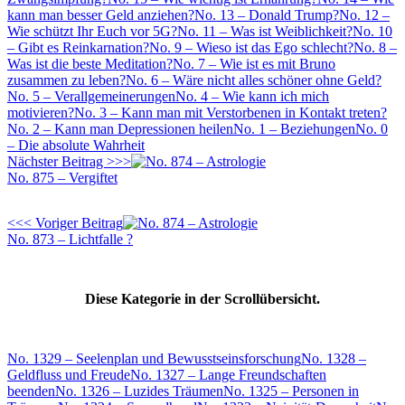
kann man besser Geld anziehen?
No. 13 – Donald Trump?
No. 12 –
Wie schützt Ihr Euch vor 5G?
No. 11 – Was ist Weiblichkeit?
No. 10
– Gibt es Reinkarnation?
No. 9 – Wieso ist das Ego schlecht?
No. 8 –
Was ist die beste Meditation?
No. 7 – Wie ist es mit Bruno
zusammen zu leben?
No. 6 – Wäre nicht alles schöner ohne Geld?
No. 5 – Verallgemeinerungen
No. 4 – Wie kann ich mich
motivieren?
No. 3 – Kann man mit Verstorbenen in Kontakt treten?
No. 2 – Kann man Depressionen heilen
No. 1 – Beziehungen
No. 0
– Die absolute Wahrheit
Nächster Beitrag >>>
No. 875 – Vergiftet
<<< Voriger Beitrag
No. 873 – Lichtfalle ?
Diese Kategorie in der Scrollübersicht.
No. 1329 – Seelenplan und Bewusstseinsforschung
No. 1328 –
Geldfluss und Freude
No. 1327 – Lange Freundschaften
beenden
No. 1326 – Luzides Träumen
No. 1325 – Personen in