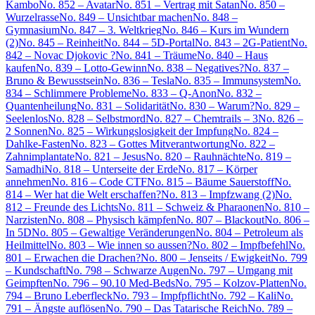
Kambo
No. 852 – Avatar
No. 851 – Vertrag mit Satan
No. 850 –
Wurzelrasse
No. 849 – Unsichtbar machen
No. 848 –
Gymnasium
No. 847 – 3. Weltkrieg
No. 846 – Kurs im Wundern
(2)
No. 845 – Reinheit
No. 844 – 5D-Portal
No. 843 – 2G-Patient
No.
842 – Novac Djokovic ?
No. 841 – Träume
No. 840 – Haus
kaufen
No. 839 – Lotto-Gewinn
No. 838 – Negatives?
No. 837 –
Bruno & Bewusstsein
No. 836 – Tesla
No. 835 – Immunsystem
No.
834 – Schlimmere Probleme
No. 833 – Q-Anon
No. 832 –
Quantenheilung
No. 831 – Solidarität
No. 830 – Warum?
No. 829 –
Seelenlos
No. 828 – Selbstmord
No. 827 – Chemtrails – 3
No. 826 –
2 Sonnen
No. 825 – Wirkungslosigkeit der Impfung
No. 824 –
Dahlke-Fasten
No. 823 – Gottes Mitverantwortung
No. 822 –
Zahnimplantate
No. 821 – Jesus
No. 820 – Rauhnächte
No. 819 –
Samadhi
No. 818 – Unterseite der Erde
No. 817 – Körper
annehmen
No. 816 – Code CTF
No. 815 – Bäume Sauerstoff
No.
814 – Wer hat die Welt erschaffen?
No. 813 – Impfzwang (2)
No.
812 – Freunde des Lichts
No. 811 – Schweiz & Pharaonen
No. 810 –
Narzisten
No. 808 – Physisch kämpfen
No. 807 – Blackout
No. 806 –
In 5D
No. 805 – Gewaltige Veränderungen
No. 804 – Petroleum als
Heilmittel
No. 803 – Wie innen so aussen?
No. 802 – Impfbefehl
No.
801 – Erwachen die Drachen?
No. 800 – Jenseits / Ewigkeit
No. 799
– Kundschaft
No. 798 – Schwarze Augen
No. 797 – Umgang mit
Geimpften
No. 796 – 90.10 Med-Beds
No. 795 – Kolzov-Platten
No.
794 – Bruno Leberfleck
No. 793 – Impfpflicht
No. 792 – Kali
No.
791 – Ängste auflösen
No. 790 – Das Tatarische Reich
No. 789 –