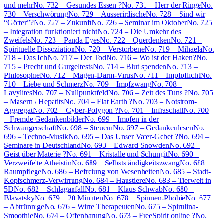
und mehr
No. 732 – Gesundes Essen ?
No. 731 – Herr der Ringe
No.
730 – Verschwörung
No. 729 – Ausserirdische
No. 728 – Sind wir
“Götter”?
No. 727 – Zukunft
No. 726 – Seminar im Oktober
No. 725
– Integration funktioniert nicht
No. 724 – Die Umkehr des
Zweifels
No. 723 – Panda Eyes
No. 722 – Querdenken
No. 721 –
Spirituelle Dissoziation
No. 720 – Verstorbene
No. 719 – Mihaela
No.
718 – Das Ich
No. 717 – Der Tod
No. 716 – Wo ist der Haken?
No.
715 – Precht und Gurgeltests
No. 714 – Blut spenden
No. 713 –
Philosophie
No. 712 – Magen-Darm-Virus
No. 711 – Impfpflicht
No.
710 – Liebe und Schmerz
No. 709 – Impfzwang
No. 708 –
Lavylites
No. 707 – Nullpunktfeld
No. 706 – Zeit des Tuns ?
No. 705
– Masern / Hepatits
No. 704 – Flat Earth ?
No. 703 – Notstrom-
Aggregat
No. 702 – Cyber-Polygon ?
No. 701 – Infraschall
No. 700
– Fremde Gedankenbilder
No. 699 – Impfen in der
Schwangerschaft
No. 698 – Steuern
No. 697 – Gedankenlesen
No.
696 – Techno-Musik
No. 695 – Das Unser Vater-Gebet ?
No. 694 –
Seminare in Deutschland
No. 693 – Edward Snowden
No. 692 –
Geist über Materie ?
No. 691 – Kristalle und Schungit
No. 690 –
Verzweifelte Atheistin
No. 689 – Selbstständigkeitszwang
No. 688 –
Raumpflege
No. 686 – Befreiung von Wesenheiten
No. 685 – Stadt-
Kopfschmerz-Verwirrung
No. 684 – Haustiere
No. 683 – Tierwelt in
5D
No. 682 – Schlaganfall
No. 681 – Klaus Schwab
No. 680 –
Blavatsky
No. 679 – 20 Minuten
No. 678 – Spinnen-Phobie
No. 677
– Abtrünnige
No. 676 – Wirre Therapeuten
No. 675 – Spirulina-
Smoothie
No. 674 – Offenbarung
No. 673 – FreeSpirit online ?
No.