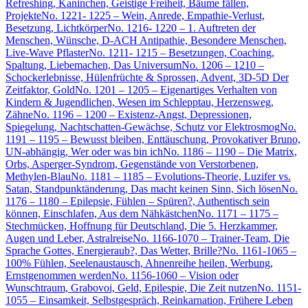
Refreshing, Kaninchen, Geistige Freiheit, Bäume fällen,
Projekte
No. 1221- 1225 – Wein, Anrede, Empathie-Verlust,
Besetzung, Lichtkörper
No. 1216- 1220 – 1. Auftreten der
Menschen, Wünsche, D-ACH Antipathie, Besondere Menschen,
Live-Wave Pflaster
No. 1211- 1215 – Besetzungen, Coaching,
Spaltung, Liebemachen, Das Universum
No. 1206 – 1210 –
Schockerlebnisse, Hülenfrüchte & Sprossen, Advent, 3D-5D Der
Zeitfaktor, Gold
No. 1201 – 1205 – Eigenartiges Verhalten von
Kindern & Jugendlichen, Wesen im Schlepptau, Herzensweg,
Zähne
No. 1196 – 1200 – Existenz-Angst, Depressionen,
Spiegelung, Nachtschatten-Gewächse, Schutz vor Elektrosmog
No.
1191 – 1195 – Bewusst bleiben, Enttäuschung, Provokativer Bruno,
UN-abhängig, Wer oder was bin ich
No. 1186 – 1190 – Die Matrix,
Orbs, Asperger-Syndrom, Gegenstände von Verstorbenen,
Methylen-Blau
No. 1181 – 1185 – Evolutions-Theorie, Luzifer vs.
Satan, Standpunktänderung, Das macht keinen Sinn, Sich lösen
No.
1176 – 1180 – Epilepsie, Fühlen – Spüren?, Authentisch sein
können, Einschlafen, Aus dem Nähkästchen
No. 1171 – 1175 –
Stechmücken, Hoffnung für Deutschland, Die 5. Herzkammer,
Augen und Leber, Astralreise
No. 1166-1070 – Trainer-Team, Die
Sprache Gottes, Energieraub?, Das Wetter, Brille?
No. 1161-1065 –
100% Fühlen, Seelenaustausch, Ahnenreihe heilen, Werbung,
Ernstgenommen werden
No. 1156-1060 – Vision oder
Wunschtraum, Grabovoi, Geld, Epilespie, Die Zeit nutzen
No. 1151-
1055 – Einsamkeit, Selbstgespräch, Reinkarnation, Frühere Leben