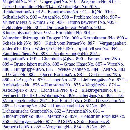
Mitgefühl
No. 917 – Ungeeignet
No. 916 – Ansprüche
No. 915 –
Letzte Inkarnation?
No. 914 – Wertlosigkeit
No. 913 –
Reinkarnation
No. 912 – Komfortzone
No. 911 – IQ
No. 910 –
Selbstliebe
No. 909 – Augen
No. 908 – Probleme lösen
No. 907 –
Mutter Meera & Amma ?
No. 906 – Bruno bewertet !
No. 905 –
Geld anlegen
No. 904 – Die Ursache von Wut
No. 903 –
Kindesmissbrauch
No. 902 – Ehrlichkeit
No. 901 –
Wunschrealisierung mit Drogen ?
No. 900 – Kompliment !
No. 899 –
Schade ich ?
No. 898 – Kritik vom Partner
No. 897 – Vergangenheit
ändern
No. 896 – Widerspruch
No. 895 – Spirituell sein
No. 894 –
Familien-Thema
No. 893 – Prophezeiungen
No. 892 –
Integration
No. 891 – Chemtrails (4)
No. 890 – Bruno labert 2
No.
889 – Bruno labert nur
No. 888 – Graue Haare
No. 887 – Viren
No.
886 – Blutgruppe 0
No. 885 – Weisse Zähne
No. 884 – Zeit
No. 883
– Ukraine
No. 882 – Queen Romana
No. 881 – Gott ins uns ?
No.
880 – C-Angst
No. 879 – Lunge
No. 878 – Lieferengpässe
No. 877 –
Ambivalenz
No. 876 – Hamsterrad
No. 875 – Vergiftet
No. 874 –
Astrologie
No. 873 – Lichtfalle ?
No. 872 – Elektrogeräte
No. 871 –
Ivermectin
No. 870 – Wohnung
No. 869 – Übergang
No. 868 – Ex-
Mann geheiratet
No. 867 – Flat Earth (2)
No. 866 – Dissoziation
No.
865 – Ursprung
No. 864 – Homosexualität & 5D
No. 863 –
Lichtasurische Gruppen
No. 862 – Archonten
No. 861 –
Kinderbücher
No. 860 – Memon
No. 859 – Colostrum-Produkte
No.
858 – Naturgesetze
No. 857 – PTSD
No. 856 – Business &
Partnerschaft
No. 855 – Vergebung
No. 854 – 2G
No. 853 –