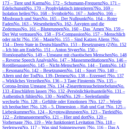
173 – Tiere und Karma
No. 172 – Schumann-Frequenz
No. 171 –
Edelschungit
No. 170 – Prophylaktisch integrieren?
No. 169 –
Isolation heilen?
No. 168 – Symbole
No. 167 – Juden
No. 166 –
Missbrauch und Stars
No. 165 – Der Nullpunkt
No. 164 – Roter
Faden
No. 163 – Wesenheiten
No. 162- Ägypten und die
Zedernuss
No. 161 – Blutgruppen
No. 160 – Das ´Amen´
No. 159 –
Der Wut vertrauen
No. 158 – FS-Compassion
No. 157 – Menschlich
oder nicht ?
No. 156 – Magie
No. 155 – Sind Katzen Aliens ?
No.
154 – Deep State in Deutschland
No. 153 – Besetzungen (2)
No. 152
– Ich bin am Ende
No. 151 – Anton Styger
No. 150 –
Homöopathie
No. 149 – Umgang mit chaotischen Menschen
No. 148
– Reverse Speech Analysis
No. 147 – Massenmeditationen
No. 146 –
Reptilienaugen
No. 145 – Nicht-Menschen
No. 144 – Tantra
No. 143
– Resonanz
No. 142 – Besetzungen
No. 141 – Sport ?
No. 140 –
Altern und der Tod
No. 139- Demenz
No. 138 – Erzengel ?
No. 137
– Wirkliches Verzeihen
No. 136 – 3 Tage Finsternis ?
No. 135 –
Corona-Irrsinn Umgang ?
No. 134 -Zigarettenraucheinnebelung
No.
133 -Einschläfern lassen ?
No. 132 -Persönlichkeitsanteile
No. 131 –
Authentisch fühlen
No. 130 – Neid
No. 129 – Seelenfamilie
wechseln ?
No. 128 – Gefühle oder Emotionen ?
No. 127 – Werde
ich beobachtet ?
No. 126 – 5. Dimension – Hab und Gut ?
No. 125 –
Liebeskummer
No. 124 – Kryptowährungen
No. 123 – Tierleid
No.
122 – Zeitmanagement
No. 121 – Hier und dort
No. 120 –
Vorhersage ?
No. 119 – Wie funktioniert Levitation ?
No. 118 –
Seelenweg
No. 117 – Was sind Spinnenwesen ?
No. 116 – Das A