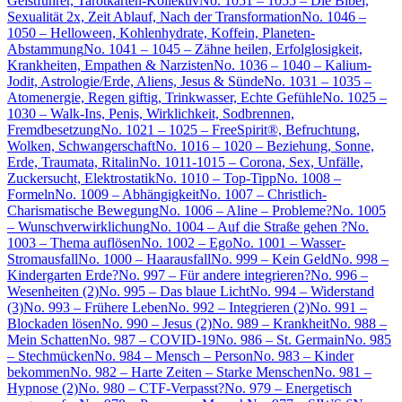
Geistführer, Tarotkarten-Kollektiv
No. 1051 – 1055 – Die Bibel,
Sexualität 2x, Zeit Ablauf, Nach der Transformation
No. 1046 –
1050 – Helloween, Kohlenhydrate, Koffein, Planeten-
Abstammung
No. 1041 – 1045 – Zähne heilen, Erfolglosigkeit,
Krankheiten, Empathen & Narzisten
No. 1036 – 1040 – Kalium-
Jodit, Astrologie/Erde, Aliens, Jesus & Sünde
No. 1031 – 1035 –
Atomenergie, Regen giftig, Trinkwasser, Echte Gefühle
No. 1025 –
1030 – Walk-Ins, Penis, Wirklichkeit, Sodbrennen,
Fremdbesetzung
No. 1021 – 1025 – FreeSpirit®, Befruchtung,
Wolken, Schwangerschaft
No. 1016 – 1020 – Beziehung, Sonne,
Erde, Traumata, Ritalin
No. 1011-1015 – Corona, Sex, Unfälle,
Zuckersucht, Elektrostatik
No. 1010 – Top-Tipp
No. 1008 –
Formeln
No. 1009 – Abhängigkeit
No. 1007 – Christlich-
Charismatische Bewegung
No. 1006 – Aline – Probleme?
No. 1005
– Wunschverwirklichung
No. 1004 – Auf die Straße gehen ?
No.
1003 – Thema auflösen
No. 1002 – Ego
No. 1001 – Wasser-
Stromausfall
No. 1000 – Haarausfall
No. 999 – Kein Geld
No. 998 –
Kindergarten Erde?
No. 997 – Für andere integrieren?
No. 996 –
Wesenheiten (2)
No. 995 – Das blaue Licht
No. 994 – Widerstand
(3)
No. 993 – Frühere Leben
No. 992 – Integrieren (2)
No. 991 –
Blockaden lösen
No. 990 – Jesus (2)
No. 989 – Krankheit
No. 988 –
Mein Schatten
No. 987 – COVID-19
No. 986 – St. Germain
No. 985
– Stechmücken
No. 984 – Mensch – Person
No. 983 – Kinder
bekommen
No. 982 – Harte Zeiten – Starke Menschen
No. 981 –
Hypnose (2)
No. 980 – CTF-Verpasst?
No. 979 – Energetisch