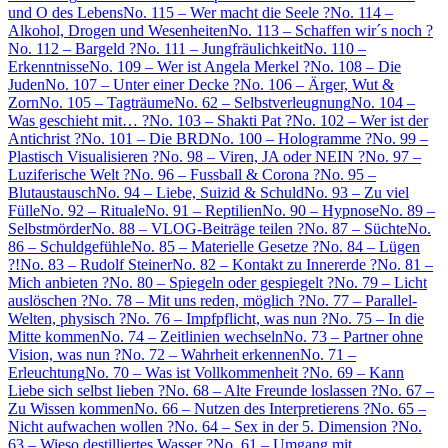
und O des Lebens
No. 115 – Wer macht die Seele ?
No. 114 –
Alkohol, Drogen und Wesenheiten
No. 113 – Schaffen wir´s noch ?
No. 112 – Bargeld ?
No. 111 – Jungfräulichkeit
No. 110 –
Erkenntnisse
No. 109 – Wer ist Angela Merkel ?
No. 108 – Die
Juden
No. 107 – Unter einer Decke ?
No. 106 – Ärger, Wut &
Zorn
No. 105 – Tagträume
No. 62 – Selbstverleugnung
No. 104 –
Was geschieht mit… ?
No. 103 – Shakti Pat ?
No. 102 – Wer ist der
Antichrist ?
No. 101 – Die BRD
No. 100 – Hologramme ?
No. 99 –
Plastisch Visualisieren ?
No. 98 – Viren, JA oder NEIN ?
No. 97 –
Luziferische Welt ?
No. 96 – Fussball & Corona ?
No. 95 –
Blutaustausch
No. 94 – Liebe, Suizid & Schuld
No. 93 – Zu viel
Fülle
No. 92 – Rituale
No. 91 – Reptilien
No. 90 – Hypnose
No. 89 –
Selbstmörder
No. 88 – VLOG-Beiträge teilen ?
No. 87 – Süchte
No.
86 – Schuldgefühle
No. 85 – Materielle Gesetze ?
No. 84 – Lügen
?!
No. 83 – Rudolf Steiner
No. 82 – Kontakt zu Innererde ?
No. 81 –
Mich anbieten ?
No. 80 – Spiegeln oder gespiegelt ?
No. 79 – Licht
auslöschen ?
No. 78 – Mit uns reden, möglich ?
No. 77 – Parallel-
Welten, physisch ?
No. 76 – Impfpflicht, was nun ?
No. 75 – In die
Mitte kommen
No. 74 – Zeitlinien wechseln
No. 73 – Partner ohne
Vision, was nun ?
No. 72 – Wahrheit erkennen
No. 71 –
Erleuchtung
No. 70 – Was ist Vollkommenheit ?
No. 69 – Kann
Liebe sich selbst lieben ?
No. 68 – Alte Freunde loslassen ?
No. 67 –
Zu Wissen kommen
No. 66 – Nutzen des Interpretierens ?
No. 65 –
Nicht aufwachen wollen ?
No. 64 – Sex in der 5. Dimension ?
No.
63 – Wieso destilliertes Wasser ?
No. 61 – Umgang mit