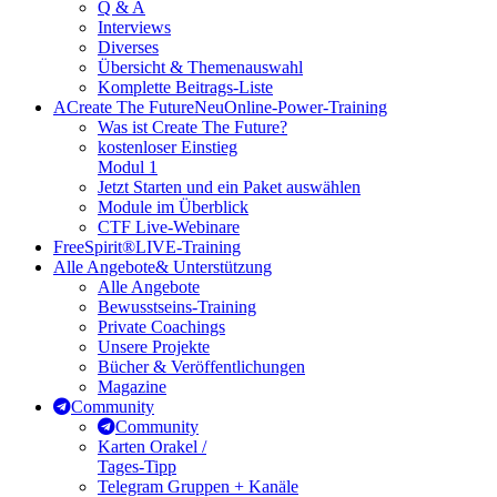
Q & A
Interviews
Diverses
Übersicht & Themenauswahl
Komplette Beitrags-Liste
A
Create The Future
Neu
Online-Power-Training
Was ist Create The Future?
kostenloser Einstieg
Modul 1
Jetzt Starten und ein Paket auswählen
Module im Überblick
CTF Live-Webinare
FreeSpirit®
LIVE-Training
Alle Angebote
& Unterstützung
Alle Angebote
Bewusstseins-Training
Private Coachings
Unsere Projekte
Bücher & Veröffentlichungen
Magazine
Community
Community
Karten Orakel /
Tages-Tipp
Telegram Gruppen + Kanäle