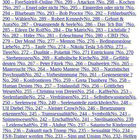
300 – FreeSpirit®-Online ?
No. 299 – Attacken ?
No. 298 – Kochen
?
No. 297 – Engel oder nicht ?
No. 295 – Eingreifen oder nicht ?
No.
294 – Bluebeam ?
No. 293 – Bob Proctor ?
No. 292 – Fehlgeburt
No.
290 – Wählen
No. 289 – Robert Kennedy
No. 288 – Geburt &
Aura
No. 287 – Organspende & Seele
No. 286 – Das ´Ich Bin´ ?
No.
285 – Eileen De Rolf
No. 284 – Die Matrix
No. 283 – Lichtfalle ?
No. 282 – Hitler ?
No. 281 – Erleuchtung ?
No. 280 – CBD ?
No.
279 – Der Mond ?
No. 277 – Memon ?
No. 276 – Bedingungslose
Liebe
No. 275 – Taufe ?
No. 274 – Nikola Tesla 3-6-9
No. 273 –
Tiere
No. 272 – Dualität – Polarität ?
No. 271 Entrückung ?
No. 270
– Sterbeprozess
No. 269 – Katholische Kirche
No. 268 – Gefühle
deuten ?
No. 267 – Peter Fitzek ?
No. 266 – Dualseelen ?
No. 265 –
Magersucht ?
No. 264 – Mario Mantese ?
No. 263 – Narzistischer
Psychopath
No. 262 – Vorbestimmung ?
No. 261 – Gegenenergie ?
No. 260 – Konfrontieren ?
No. 259 – Greta Thunberg ?
No. 258 –
Human Design ?
No. 257 – Totalausfall ?
No. 256 – Göttliches
Wesen
No. 255 – Christina von Dreien
No. 254 – Kaffee
No. 253 –
Seelenfamilie
No. 252 – Verdrängen
No. 251 – Selbstbewusstsein
No.
250 – Seelenweg ?
No. 249 – Seelenanteile zurückholen
No. 248 –
Ulf Diebel ?
No. 247 – Aleister Crowly
No. 246 – Besetzungen
erkennen
No. 245 – Transsexualität
No. 244 – Symbolik
No. 243 –
Spinnenwesen
No. 242 – Erschaffen
No. 241 – Sterilisation
No. 239
– Leidenschaft
No. 238 – Aluhut ?
No. 237 – Satanische Kinderopfer
?
No. 236 – Zukunft nach Trump ?
No. 235 – Sexualität ?
No. 234 –
FS®-Trainer werden ?
No. 233 – Sinn und Unsinn ?
No. 232- Helfen