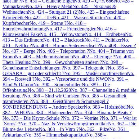
habt Ihr ?
No. 430 – Gefallene Engel
No. 429 – Q+A 666
No. 428 –
Vollnarkose
No. 426 – Heavy Metal
No. 425 – Nikolaus &
Weihnachten
No. 424 – Stuttgart 21 (2)
No. 423 – Eingeschlafene
Körperteile
No. 422 – Tee
No. 421 – Wasser-Struktur
No. 420 –
Kupferbecher
No. 419 – Sterne ?
No. 418 –
Energiewahrnehmung
No. 417 – Fremdenergien
No. 416 –
Klimawandel-Fake
No. 415 – Yellowstone
No. 414 – Erdbeben
No.
413 – Das Erdinnere
No. 412 – Blackrock
No. 411 – Politiker
No.
410 – Netflix ?
No. 409 – Brunos Seitenwechsel ?
No. 408 – Essen ?
No. 407 – Berge ?
No. 406 – Teleportation ?
No. 404 – Träume von
Bruno
No. 403 – Medienmissbrauch
No. 402 – Eheringe ?
No. 400 –
Theta-Healing ?
No. 399 – Gewohnheiten ändern ?
No. 398 –
Gemeinsame Entscheidungen ?
No. 397 – Telegonie ?
No. 396 –
GESARA – gut oder schlecht ?
No. 395 – Muster durchbrechen
No.
394 – Roswell ?
No. 392 – Verstorbene und die NWO
No. 391 –
Kind & Dämon
No. 390 – Sonnenbrillen
No. 389 – Die
Offenbarung
No. 388 – 21.12.2020
No. 387 – Channeling & mediale
Beratung ?
No. 386 – Sind wir Christen ?
No. 385 – Gesundheit
manifestieren ?
No. 384 – Geistführer & Schutzengel ?
SONDERSENDUNG – Andere Speaker
No. 383 – Holzmöbel
No.
382 – WHO
No. 380 – Blutspenden ?
No. 374 – Binaurale Beats ?
No. 373 – Die Kryon-Schule ?
No. 372 – Vorräte ?
No. 371 – Wer ist
´Soros´ ?
No. 370 – Nazi & Verschwörungstheoretiker
No. 367 – Die
Blume des Lebens
No. 363 – In Vitro ?
No. 362 – Pilze
No. 361 –
Arkturianer
No. 359 – Himmelsakupunktur
No. 358 –