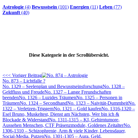
Astrologie
(4)
Bewusstsein
(101)
Energien
(11)
Leben
(77)
Zukunft
(40)
Diese Kategorie in der Scrollübersicht.
<<< Voriger Beitrag
No. 873 – Lichtfalle ?
No. 1329 – Seelenplan und Bewusstseinsforschung
No. 1328 –
Geldfluss und Freude
No. 1327 – Lange Freundschaften
beenden
No. 1326 – Luzides Träumen
No. 1325 – Personen in
Träumen
No. 1324 – Secondhand
No. 1323 – Naivität-Dummheit
No.
1322 – Verletzen-Triggern
No. 1321 – Gold kaufen
No. 1316-1320 –
Esel Bruno, Muskeltest, Dienst am Nächsten, Wer bin ich &
Blockade & Widerstand
No. 1311-1315 – KI, Gehirntumore,
Aussehen Menschen, CTF Präsenzmodule, Goldenes Zeitalter
No.
1306-1310 – Schizophrenie, Arm & viele Kinder, Lebensdauer,
Social-Media, Putzen
No. 1301-1305 – Aura, Geld,