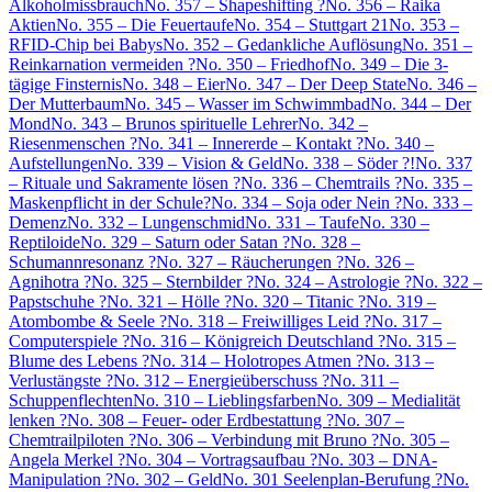
Alkoholmissbrauch
No. 357 – Shapeshifting ?
No. 356 – Raika
Aktien
No. 355 – Die Feuertaufe
No. 354 – Stuttgart 21
No. 353 –
RFID-Chip bei Babys
No. 352 – Gedankliche Auflösung
No. 351 –
Reinkarnation vermeiden ?
No. 350 – Friedhof
No. 349 – Die 3-
tägige Finsternis
No. 348 – Eier
No. 347 – Der Deep State
No. 346 –
Der Mutterbaum
No. 345 – Wasser im Schwimmbad
No. 344 – Der
Mond
No. 343 – Brunos spirituelle Lehrer
No. 342 –
Riesenmenschen ?
No. 341 – Innererde – Kontakt ?
No. 340 –
Aufstellungen
No. 339 – Vision & Geld
No. 338 – Söder ?!
No. 337
– Rituale und Sakramente lösen ?
No. 336 – Chemtrails ?
No. 335 –
Maskenpflicht in der Schule?
No. 334 – Soja oder Nein ?
No. 333 –
Demenz
No. 332 – Lungenschmid
No. 331 – Taufe
No. 330 –
Reptiloide
No. 329 – Saturn oder Satan ?
No. 328 –
Schumannresonanz ?
No. 327 – Räucherungen ?
No. 326 –
Agnihotra ?
No. 325 – Sternbilder ?
No. 324 – Astrologie ?
No. 322 –
Papstschuhe ?
No. 321 – Hölle ?
No. 320 – Titanic ?
No. 319 –
Atombombe & Seele ?
No. 318 – Freiwilliges Leid ?
No. 317 –
Computerspiele ?
No. 316 – Königreich Deutschland ?
No. 315 –
Blume des Lebens ?
No. 314 – Holotropes Atmen ?
No. 313 –
Verlustängste ?
No. 312 – Energieüberschuss ?
No. 311 –
Schuppenflechten
No. 310 – Lieblingsfarben
No. 309 – Medialität
lenken ?
No. 308 – Feuer- oder Erdbestattung ?
No. 307 –
Chemtrailpiloten ?
No. 306 – Verbindung mit Bruno ?
No. 305 –
Angela Merkel ?
No. 304 – Vortragsaufbau ?
No. 303 – DNA-
Manipulation ?
No. 302 – Geld
No. 301 Seelenplan-Berufung ?
No.