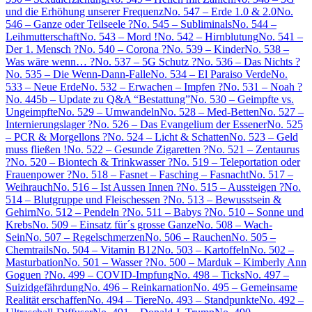
und die Erhöhung unserer Frequenz
No. 547 – Erde 1.0 & 2.0
No.
546 – Ganze oder Teilseele ?
No. 545 – Subliminals
No. 544 –
Leihmutterschaft
No. 543 – Mord !
No. 542 – Hirnblutung
No. 541 –
Der 1. Mensch ?
No. 540 – Corona ?
No. 539 – Kinder
No. 538 –
Was wäre wenn… ?
No. 537 – 5G Schutz ?
No. 536 – Das Nichts ?
No. 535 – Die Wenn-Dann-Falle
No. 534 – El Paraiso Verde
No.
533 – Neue Erde
No. 532 – Erwachen – Impfen ?
No. 531 – Noah ?
No. 445b – Update zu Q&A “Bestattung”
No. 530 – Geimpfte vs.
Ungeimpfte
No. 529 – Umwandeln
No. 528 – Med-Betten
No. 527 –
Internierungslager ?
No. 526 – Das Evangelium der Essener
No. 525
– PCR & Morgellons ?
No. 524 – Licht & Schatten
No. 523 – Geld
muss fließen !
No. 522 – Gesunde Zigaretten ?
No. 521 – Zentaurus
?
No. 520 – Biontech & Trinkwasser ?
No. 519 – Teleportation oder
Frauenpower ?
No. 518 – Fasnet – Fasching – Fasnacht
No. 517 –
Weihrauch
No. 516 – Ist Aussen Innen ?
No. 515 – Aussteigen ?
No.
514 – Blutgruppe und Fleischessen ?
No. 513 – Bewusstsein &
Gehirn
No. 512 – Pendeln ?
No. 511 – Babys ?
No. 510 – Sonne und
Krebs
No. 509 – Einsatz für´s grosse Ganze
No. 508 – Wach-
Sein
No. 507 – Regelschmerzen
No. 506 – Rauchen
No. 505 –
Chemtrails
No. 504 – Vitamin B12
No. 503 – Kartoffeln
No. 502 –
Masturbation
No. 501 – Wasser ?
No. 500 – Marduk – Kimberly Ann
Goguen ?
No. 499 – COVID-Impfung
No. 498 – Ticks
No. 497 –
Suizidgefährdung
No. 496 – Reinkarnation
No. 495 – Gemeinsame
Realität erschaffen
No. 494 – Tiere
No. 493 – Standpunkte
No. 492 –