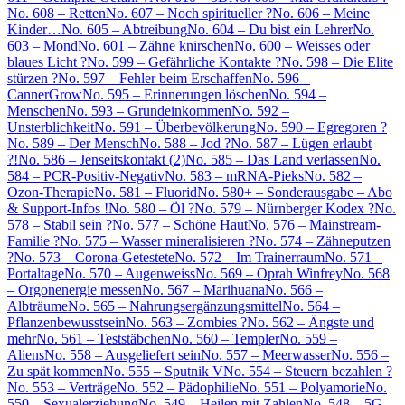
No. 608 – Retten
No. 607 – Noch spiritueller ?
No. 606 – Meine
Kinder…
No. 605 – Abtreibung
No. 604 – Du bist ein Lehrer
No.
603 – Mond
No. 601 – Zähne knirschen
No. 600 – Weisses oder
blaues Licht ?
No. 599 – Gefährliche Kontakte ?
No. 598 – Die Elite
stürzen ?
No. 597 – Fehler beim Erschaffen
No. 596 –
CannerGrow
No. 595 – Erinnerungen löschen
No. 594 –
Menschen
No. 593 – Grundeinkommen
No. 592 –
Unsterblichkeit
No. 591 – Überbevölkerung
No. 590 – Egregoren ?
No. 589 – Der Mensch
No. 588 – Jod ?
No. 587 – Lügen erlaubt
?!
No. 586 – Jenseitskontakt (2)
No. 585 – Das Land verlassen
No.
584 – PCR-Positiv-Negativ
No. 583 – mRNA-Pieks
No. 582 –
Ozon-Therapie
No. 581 – Fluorid
No. 580+ – Sonderausgabe – Abo
& Support-Infos !
No. 580 – Öl ?
No. 579 – Nürnberger Kodex ?
No.
578 – Stabil sein ?
No. 577 – Schöne Haut
No. 576 – Mainstream-
Familie ?
No. 575 – Wasser mineralisieren ?
No. 574 – Zähneputzen
?
No. 573 – Corona-Getestete
No. 572 – Im Trainerraum
No. 571 –
Portaltage
No. 570 – Augenweiss
No. 569 – Oprah Winfrey
No. 568
– Orgonenergie messen
No. 567 – Marihuana
No. 566 –
Albträume
No. 565 – Nahrungsergänzungsmittel
No. 564 –
Pflanzenbewusstsein
No. 563 – Zombies ?
No. 562 – Ängste und
mehr
No. 561 – Teststäbchen
No. 560 – Templer
No. 559 –
Aliens
No. 558 – Ausgeliefert sein
No. 557 – Meerwasser
No. 556 –
Zu spät kommen
No. 555 – Sputnik V
No. 554 – Steuern bezahlen ?
No. 553 – Verträge
No. 552 – Pädophilie
No. 551 – Polyamorie
No.
550 – Sexualerziehung
No. 549 – Heilen mit Zahlen
No. 548 – 5G