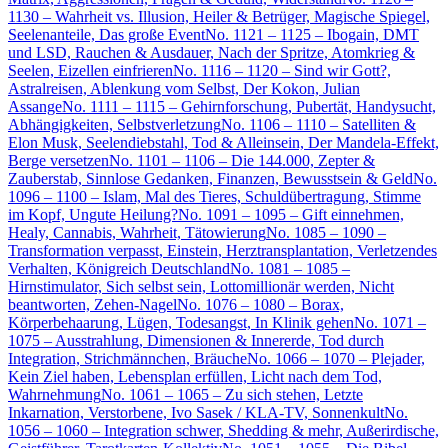
1130 – Wahrheit vs. Illusion, Heiler & Betrüger, Magische Spiegel,
Seelenanteile, Das große Event
No. 1121 – 1125 – Ibogain, DMT
und LSD, Rauchen & Ausdauer, Nach der Spritze, Atomkrieg &
Seelen, Eizellen einfrieren
No. 1116 – 1120 – Sind wir Gott?,
Astralreisen, Ablenkung vom Selbst, Der Kokon, Julian
Assange
No. 1111 – 1115 – Gehirnforschung, Pubertät, Handysucht,
Abhängigkeiten, Selbstverletzung
No. 1106 – 1110 – Satelliten &
Elon Musk, Seelendiebstahl, Tod & Alleinsein, Der Mandela-Effekt,
Berge versetzen
No. 1101 – 1106 – Die 144.000, Zepter &
Zauberstab, Sinnlose Gedanken, Finanzen, Bewusstsein & Geld
No.
1096 – 1100 – Islam, Mal des Tieres, Schuldübertragung, Stimme
im Kopf, Ungute Heilung?
No. 1091 – 1095 – Gift einnehmen,
Healy, Cannabis, Wahrheit, Tätowierung
No. 1085 – 1090 –
Transformation verpasst, Einstein, Herztransplantation, Verletzendes
Verhalten, Königreich Deutschland
No. 1081 – 1085 –
Hirnstimulator, Sich selbst sein, Lottomillionär werden, Nicht
beantworten, Zehen-Nagel
No. 1076 – 1080 – Borax,
Körperbehaarung, Lügen, Todesangst, In Klinik gehen
No. 1071 –
1075 – Ausstrahlung, Dimensionen & Innererde, Tod durch
Integration, Strichmännchen, Bräuche
No. 1066 – 1070 – Plejader,
Kein Ziel haben, Lebensplan erfüllen, Licht nach dem Tod,
Wahrnehmung
No. 1061 – 1065 – Zu sich stehen, Letzte
Inkarnation, Verstorbene, Ivo Sasek / KLA-TV, Sonnenkult
No.
1056 – 1060 – Integration schwer, Shedding & mehr, Außerirdische,