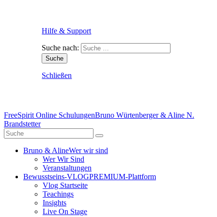
Hilfe & Support
Suche nach:
Schließen
FreeSpirit Online Schulungen
Bruno Würtenberger & Aline N.
Brandstetter
Bruno & Aline
Wer wir sind
Wer Wir Sind
Veranstaltungen
Bewusstseins-VLOG
PREMIUM-Plattform
Vlog Startseite
Teachings
Insights
Live On Stage