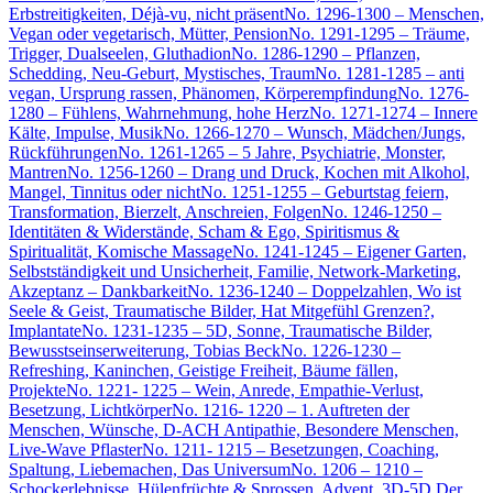
Erbstreitigkeiten, Déjà-vu, nicht präsent
No. 1296-1300 – Menschen,
Vegan oder vegetarisch, Mütter, Pension
No. 1291-1295 – Träume,
Trigger, Dualseelen, Gluthadion
No. 1286-1290 – Pflanzen,
Schedding, Neu-Geburt, Mystisches, Traum
No. 1281-1285 – anti
vegan, Ursprung rassen, Phänomen, Körperempfindung
No. 1276-
1280 – Fühlens, Wahrnehmung, hohe Herz
No. 1271-1274 – Innere
Kälte, Impulse, Musik
No. 1266-1270 – Wunsch, Mädchen/Jungs,
Rückführungen
No. 1261-1265 – 5 Jahre, Psychiatrie, Monster,
Mantren
No. 1256-1260 – Drang und Druck, Kochen mit Alkohol,
Mangel, Tinnitus oder nicht
No. 1251-1255 – Geburtstag feiern,
Transformation, Bierzelt, Anschreien, Folgen
No. 1246-1250 –
Identitäten & Widerstände, Scham & Ego, Spiritismus &
Spiritualität, Komische Massage
No. 1241-1245 – Eigener Garten,
Selbstständigkeit und Unsicherheit, Familie, Network-Marketing,
Akzeptanz – Dankbarkeit
No. 1236-1240 – Doppelzahlen, Wo ist
Seele & Geist, Traumatische Bilder, Hat Mitgefühl Grenzen?,
Implantate
No. 1231-1235 – 5D, Sonne, Traumatische Bilder,
Bewusstseinserweiterung, Tobias Beck
No. 1226-1230 –
Refreshing, Kaninchen, Geistige Freiheit, Bäume fällen,
Projekte
No. 1221- 1225 – Wein, Anrede, Empathie-Verlust,
Besetzung, Lichtkörper
No. 1216- 1220 – 1. Auftreten der
Menschen, Wünsche, D-ACH Antipathie, Besondere Menschen,
Live-Wave Pflaster
No. 1211- 1215 – Besetzungen, Coaching,
Spaltung, Liebemachen, Das Universum
No. 1206 – 1210 –
Schockerlebnisse, Hülenfrüchte & Sprossen, Advent, 3D-5D Der