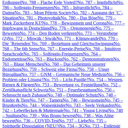
Erdkuppel
No. 788 – Flache Erde Vorteil?
No. 787 – Impfpflicht
No.
786 – Solfeggio-Frequenzen
No. 785 – Infrarotlicht
No. 784 –
Dating
No. 783 – Mont Pélerin Society
No. 782 – Ausgang der `C´-
Situation
No. 781 – Photovoltaik
No. 780 – Das Böse
No. 779 –
Mark Zuckerberg KI?
No. 778 – Bewusstsein und Corona
No. 777 –
Impfzwang in Deutschland
No. 776 – Orgonenergie
No. 775 –
Bewerten
No. 774 – Den Boden verlieren
No. 773 – Verstorbene
(2)
No. 772 – Miswäk / Siwäk
No. 771 – Klimawandel
No. 770 –
Die ´Reisenden´
No. 769 – Beziehung und Gleichschwingung
No.
768 – The 6th Sense
No. 767 – Energie-Preise
No. 766 – Intuitiver
Sprachcode
No. 765 – Solfeggio-Frequenzen
No. 764 –
Endometriose
No. 763 – Blackout
No. 762 – Demonstrationen
No.
761 – Blaue Menschen
No. 760 – Das Geheimnis unserer
Beziehung
No. 759 – Schweiz eine Firma?
No. 758 – Unser
Büroalltag
No. 757 – GNM – Germanische Neue Medizin
No. 756 –
Problem oder Lösung?
No. 755 – Licht-Pupille?
No. 754 – Wespen,
Bienen & Fliegen
No. 753 – Bewertung vs. Feststellung
No. 752 –
Zertifikatspflicht Schweiz
No. 751 – Feuerbestattung
No. 750 –
Sehnsucht nach Zuhause
No. 749 – Optimaler Schutz
No. 748 –
Kinder & Tiere
No. 747 – Tamera
No. 746 – Bewusstsein
No. 745 –
Brustkrebs
No. 744 – Waisenkinder
No. 743 – Seele Verkaufen
No.
742 – Leberflecken & Muttermale
No. 741 – Young Living
No. 740
– Spaltung
No. 739 – Was Bruno bewegt
No. 738 – Was Aline
bewegt
No. 736 – COVID-Test
No. 737 – Liebe
No. 735 –
Spirituelle Dissoziation (NEU!)
No. 734 – 3G
No. 733 – Epilepsie