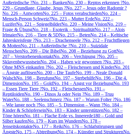
Außerirdische ?
No. 231 – Banken
No. 230 – Reptos erkennen ?
No.
229 – Grundlage, Glaube, Jesus ?
No. 227 – Jesus oder Radomir ?
No. 226 – Antworten
No. 225 – Fotos verabschieden
No. 224 –
Mensch-Person Schweiz?
No. 223 – Mutter Erde
No. 222 –
Luzifer
No. 221 – Spiegelbilder
No. 220 – Meine Vision
No. 219 –
Frage & Übung
No. 218 – Esoterik – Spiritualität
No. 217 – Alois
Irlmaier
No. 216 – Tiere & 5D
No. 215 – Beten
No. 214 – Keltische
Jahreskreisfeste ?
No. 213 – Drachenseele ?
No. 212 – Fruchtfliegen
& Motten
No. 211 – Außerirdische ?
No. 210 – Suizidale
Menschen
No. 209 – Die Bibel
No. 208 – Beziehung zu Gott
No.
207 – Verstorbenenkontakt
No. 206 – Verchipung ?
No. 205 –
Sklavenbewusstsein
No. 204 – Haben wir gewonnen ?
No. 203 –
Ohne MNS einkaufen ?
No. 202 – Fleischessen und Kinder
No. 201
– Ängste auflösen
No. 200 – Die Taufe
No. 199 – Neale Donald
Walsch
No. 198 – Berufung
No. 197 – Sterbehilfe
No. 196 – Die 4.
Dimension
No. 195 – Gold
No. 194 – Angst vor Beziehung
No. 193
– Essen Tiere Tiere ?
No. 192 – Fleischessen
No. 191 –
Reptiloiden
No. 190 – Dinos Ja oder Nein ?
No. 189 – Truu
Water
No. 188 – Seelenschmerz ?
No. 187 – Warum Folter ?
No. 186
– Wie lange noch ?
No. 185 – 5. Dimension – Wann ?
No. 184 –
Kinder & Schöpfersein
No. 183 – Kinder unterstützen
No. 182 –
Töne hören
No. 181 – Flache Erde vs. Innererde
180 – Gold und
Silber kaufen
No. 179 – Kurs im Wundern
No. 178 –
Jenseitskontakte
No. 177 – Reiki
No. 176 – Schlafstörungen und
Ängste
No. 175 – Abtreibung
No. 174 – Künstler und Strukturen
No.