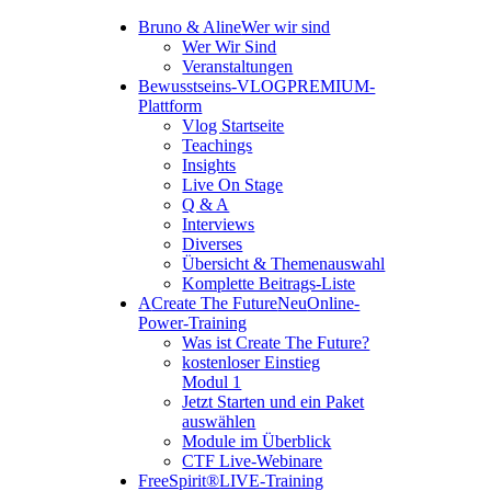
Bruno & Aline
Wer wir sind
Wer Wir Sind
Veranstaltungen
Bewusstseins-VLOG
PREMIUM-
Plattform
Vlog Startseite
Teachings
Insights
Live On Stage
Q & A
Interviews
Diverses
Übersicht & Themenauswahl
Komplette Beitrags-Liste
A
Create The Future
Neu
Online-
Power-Training
Was ist Create The Future?
kostenloser Einstieg
Modul 1
Jetzt Starten und ein Paket
auswählen
Module im Überblick
CTF Live-Webinare
FreeSpirit®
LIVE-Training