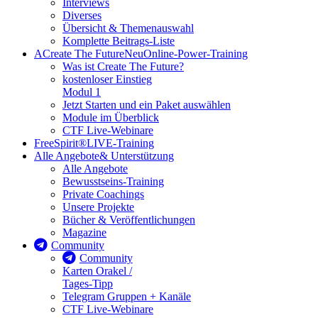
Interviews
Diverses
Übersicht & Themenauswahl
Komplette Beitrags-Liste
A
Create The Future
Neu
Online-Power-Training
Was ist Create The Future?
kostenloser Einstieg
Modul 1
Jetzt Starten und ein Paket auswählen
Module im Überblick
CTF Live-Webinare
FreeSpirit®
LIVE-Training
Alle Angebote
& Unterstützung
Alle Angebote
Bewusstseins-Training
Private Coachings
Unsere Projekte
Bücher & Veröffentlichungen
Magazine
Community
Community
Karten Orakel /
Tages-Tipp
Telegram Gruppen + Kanäle
CTF Live-Webinare