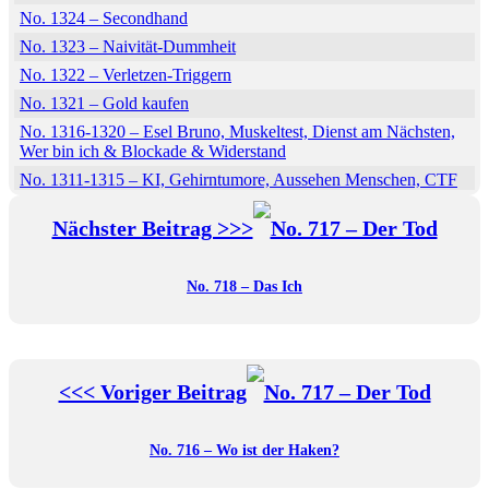
No. 1324 – Secondhand
No. 1323 – Naivität-Dummheit
No. 1322 – Verletzen-Triggern
No. 1321 – Gold kaufen
No. 1316-1320 – Esel Bruno, Muskeltest, Dienst am Nächsten,
Wer bin ich & Blockade & Widerstand
No. 1311-1315 – KI, Gehirntumore, Aussehen Menschen, CTF
Präsenzmodule, Goldenes Zeitalter
Nächster Beitrag >>>
No. 1306-1310 – Schizophrenie, Arm & viele Kinder,
Lebensdauer, Social-Media, Putzen
No. 1301-1305 – Aura, Geld, Erbstreitigkeiten, Déjà-vu, nicht
No. 718 – Das Ich
präsent
No. 1296-1300 – Menschen, Vegan oder vegetarisch, Mütter,
Pension
No. 1291-1295 – Träume, Trigger, Dualseelen, Gluthadion
<<< Voriger Beitrag
No. 1286-1290 – Pflanzen, Schedding, Neu-Geburt, Mystisches,
Traum
No. 1281-1285 – anti vegan, Ursprung rassen, Phänomen,
No. 716 – Wo ist der Haken?
Körperempfindung