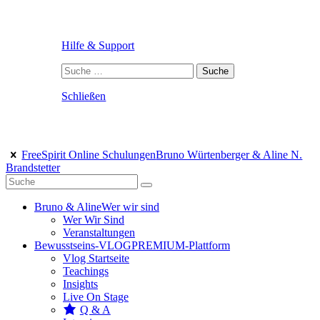
Hilfe & Support
Suche
nach:
Schließen
FreeSpirit Online Schulungen
Bruno Würtenberger & Aline N.
Brandstetter
Bruno & Aline
Wer wir sind
Wer Wir Sind
Veranstaltungen
Bewusstseins-VLOG
PREMIUM-Plattform
Vlog Startseite
Teachings
Insights
Live On Stage
Q & A