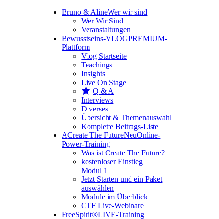
Bruno & Aline
Wer wir sind
Wer Wir Sind
Veranstaltungen
Bewusstseins-VLOG
PREMIUM-
Plattform
Vlog Startseite
Teachings
Insights
Live On Stage
Q & A
Interviews
Diverses
Übersicht & Themenauswahl
Komplette Beitrags-Liste
A
Create The Future
Neu
Online-
Power-Training
Was ist Create The Future?
kostenloser Einstieg
Modul 1
Jetzt Starten und ein Paket
auswählen
Module im Überblick
CTF Live-Webinare
FreeSpirit®
LIVE-Training