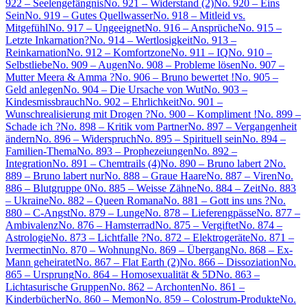
922 – Seelengefängnis
No. 921 – Widerstand (2)
No. 920 – Eins
Sein
No. 919 – Gutes Quellwasser
No. 918 – Mitleid vs.
Mitgefühl
No. 917 – Ungeeignet
No. 916 – Ansprüche
No. 915 –
Letzte Inkarnation?
No. 914 – Wertlosigkeit
No. 913 –
Reinkarnation
No. 912 – Komfortzone
No. 911 – IQ
No. 910 –
Selbstliebe
No. 909 – Augen
No. 908 – Probleme lösen
No. 907 –
Mutter Meera & Amma ?
No. 906 – Bruno bewertet !
No. 905 –
Geld anlegen
No. 904 – Die Ursache von Wut
No. 903 –
Kindesmissbrauch
No. 902 – Ehrlichkeit
No. 901 –
Wunschrealisierung mit Drogen ?
No. 900 – Kompliment !
No. 899 –
Schade ich ?
No. 898 – Kritik vom Partner
No. 897 – Vergangenheit
ändern
No. 896 – Widerspruch
No. 895 – Spirituell sein
No. 894 –
Familien-Thema
No. 893 – Prophezeiungen
No. 892 –
Integration
No. 891 – Chemtrails (4)
No. 890 – Bruno labert 2
No.
889 – Bruno labert nur
No. 888 – Graue Haare
No. 887 – Viren
No.
886 – Blutgruppe 0
No. 885 – Weisse Zähne
No. 884 – Zeit
No. 883
– Ukraine
No. 882 – Queen Romana
No. 881 – Gott ins uns ?
No.
880 – C-Angst
No. 879 – Lunge
No. 878 – Lieferengpässe
No. 877 –
Ambivalenz
No. 876 – Hamsterrad
No. 875 – Vergiftet
No. 874 –
Astrologie
No. 873 – Lichtfalle ?
No. 872 – Elektrogeräte
No. 871 –
Ivermectin
No. 870 – Wohnung
No. 869 – Übergang
No. 868 – Ex-
Mann geheiratet
No. 867 – Flat Earth (2)
No. 866 – Dissoziation
No.
865 – Ursprung
No. 864 – Homosexualität & 5D
No. 863 –
Lichtasurische Gruppen
No. 862 – Archonten
No. 861 –
Kinderbücher
No. 860 – Memon
No. 859 – Colostrum-Produkte
No.