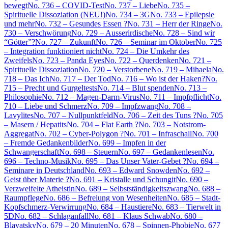
bewegt
No. 736 – COVID-Test
No. 737 – Liebe
No. 735 –
Spirituelle Dissoziation (NEU!)
No. 734 – 3G
No. 733 – Epilepsie
und mehr
No. 732 – Gesundes Essen ?
No. 731 – Herr der Ringe
No.
730 – Verschwörung
No. 729 – Ausserirdische
No. 728 – Sind wir
“Götter”?
No. 727 – Zukunft
No. 726 – Seminar im Oktober
No. 725
– Integration funktioniert nicht
No. 724 – Die Umkehr des
Zweifels
No. 723 – Panda Eyes
No. 722 – Querdenken
No. 721 –
Spirituelle Dissoziation
No. 720 – Verstorbene
No. 719 – Mihaela
No.
718 – Das Ich
No. 717 – Der Tod
No. 716 – Wo ist der Haken?
No.
715 – Precht und Gurgeltests
No. 714 – Blut spenden
No. 713 –
Philosophie
No. 712 – Magen-Darm-Virus
No. 711 – Impfpflicht
No.
710 – Liebe und Schmerz
No. 709 – Impfzwang
No. 708 –
Lavylites
No. 707 – Nullpunktfeld
No. 706 – Zeit des Tuns ?
No. 705
– Masern / Hepatits
No. 704 – Flat Earth ?
No. 703 – Notstrom-
Aggregat
No. 702 – Cyber-Polygon ?
No. 701 – Infraschall
No. 700
– Fremde Gedankenbilder
No. 699 – Impfen in der
Schwangerschaft
No. 698 – Steuern
No. 697 – Gedankenlesen
No.
696 – Techno-Musik
No. 695 – Das Unser Vater-Gebet ?
No. 694 –
Seminare in Deutschland
No. 693 – Edward Snowden
No. 692 –
Geist über Materie ?
No. 691 – Kristalle und Schungit
No. 690 –
Verzweifelte Atheistin
No. 689 – Selbstständigkeitszwang
No. 688 –
Raumpflege
No. 686 – Befreiung von Wesenheiten
No. 685 – Stadt-
Kopfschmerz-Verwirrung
No. 684 – Haustiere
No. 683 – Tierwelt in
5D
No. 682 – Schlaganfall
No. 681 – Klaus Schwab
No. 680 –
Blavatsky
No. 679 – 20 Minuten
No. 678 – Spinnen-Phobie
No. 677