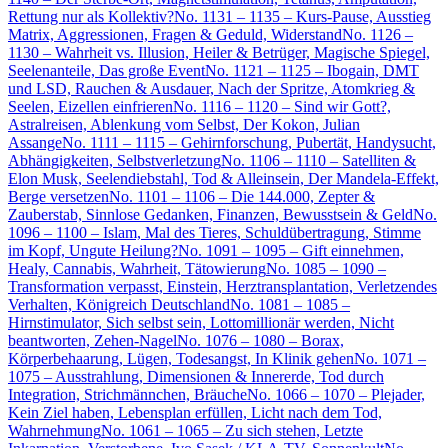
Rettung nur als Kollektiv?
No. 1131 – 1135 – Kurs-Pause, Ausstieg
Matrix, Aggressionen, Fragen & Geduld, Widerstand
No. 1126 –
1130 – Wahrheit vs. Illusion, Heiler & Betrüger, Magische Spiegel,
Seelenanteile, Das große Event
No. 1121 – 1125 – Ibogain, DMT
und LSD, Rauchen & Ausdauer, Nach der Spritze, Atomkrieg &
Seelen, Eizellen einfrieren
No. 1116 – 1120 – Sind wir Gott?,
Astralreisen, Ablenkung vom Selbst, Der Kokon, Julian
Assange
No. 1111 – 1115 – Gehirnforschung, Pubertät, Handysucht,
Abhängigkeiten, Selbstverletzung
No. 1106 – 1110 – Satelliten &
Elon Musk, Seelendiebstahl, Tod & Alleinsein, Der Mandela-Effekt,
Berge versetzen
No. 1101 – 1106 – Die 144.000, Zepter &
Zauberstab, Sinnlose Gedanken, Finanzen, Bewusstsein & Geld
No.
1096 – 1100 – Islam, Mal des Tieres, Schuldübertragung, Stimme
im Kopf, Ungute Heilung?
No. 1091 – 1095 – Gift einnehmen,
Healy, Cannabis, Wahrheit, Tätowierung
No. 1085 – 1090 –
Transformation verpasst, Einstein, Herztransplantation, Verletzendes
Verhalten, Königreich Deutschland
No. 1081 – 1085 –
Hirnstimulator, Sich selbst sein, Lottomillionär werden, Nicht
beantworten, Zehen-Nagel
No. 1076 – 1080 – Borax,
Körperbehaarung, Lügen, Todesangst, In Klinik gehen
No. 1071 –
1075 – Ausstrahlung, Dimensionen & Innererde, Tod durch
Integration, Strichmännchen, Bräuche
No. 1066 – 1070 – Plejader,
Kein Ziel haben, Lebensplan erfüllen, Licht nach dem Tod,
Wahrnehmung
No. 1061 – 1065 – Zu sich stehen, Letzte