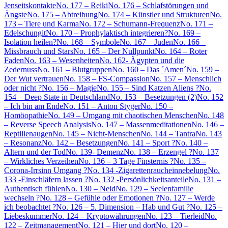
Jenseitskontakte
No. 177 – Reiki
No. 176 – Schlafstörungen und
Ängste
No. 175 – Abtreibung
No. 174 – Künstler und Strukturen
No.
173 – Tiere und Karma
No. 172 – Schumann-Frequenz
No. 171 –
Edelschungit
No. 170 – Prophylaktisch integrieren?
No. 169 –
Isolation heilen?
No. 168 – Symbole
No. 167 – Juden
No. 166 –
Missbrauch und Stars
No. 165 – Der Nullpunkt
No. 164 – Roter
Faden
No. 163 – Wesenheiten
No. 162- Ägypten und die
Zedernuss
No. 161 – Blutgruppen
No. 160 – Das ´Amen´
No. 159 –
Der Wut vertrauen
No. 158 – FS-Compassion
No. 157 – Menschlich
oder nicht ?
No. 156 – Magie
No. 155 – Sind Katzen Aliens ?
No.
154 – Deep State in Deutschland
No. 153 – Besetzungen (2)
No. 152
– Ich bin am Ende
No. 151 – Anton Styger
No. 150 –
Homöopathie
No. 149 – Umgang mit chaotischen Menschen
No. 148
– Reverse Speech Analysis
No. 147 – Massenmeditationen
No. 146 –
Reptilienaugen
No. 145 – Nicht-Menschen
No. 144 – Tantra
No. 143
– Resonanz
No. 142 – Besetzungen
No. 141 – Sport ?
No. 140 –
Altern und der Tod
No. 139- Demenz
No. 138 – Erzengel ?
No. 137
– Wirkliches Verzeihen
No. 136 – 3 Tage Finsternis ?
No. 135 –
Corona-Irrsinn Umgang ?
No. 134 -Zigarettenraucheinnebelung
No.
133 -Einschläfern lassen ?
No. 132 -Persönlichkeitsanteile
No. 131 –
Authentisch fühlen
No. 130 – Neid
No. 129 – Seelenfamilie
wechseln ?
No. 128 – Gefühle oder Emotionen ?
No. 127 – Werde
ich beobachtet ?
No. 126 – 5. Dimension – Hab und Gut ?
No. 125 –
Liebeskummer
No. 124 – Kryptowährungen
No. 123 – Tierleid
No.
122 – Zeitmanagement
No. 121 – Hier und dort
No. 120 –