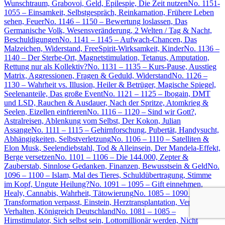
Wunschtraum, Grabovoi, Geld, Epilespie, Die Zeit nutzen
No. 1151-
1055 – Einsamkeit, Selbstgespräch, Reinkarnation, Frühere Leben
sehen, Feuer
No. 1146 – 1150 – Bewertung loslassen, Das
Germanische Volk, Wesensveränderung, 2 Welten / Tag & Nacht,
Beschuldigungen
No. 1141 – 1145 – Aufwach-Chancen, Das
Malzeichen, Widerstand, FreeSpirit-Wirksamkeit, Kinder
No. 1136 –
1140 – Der Sterbe-Ort, Magnetstimulation, Tetanus, Amputation,
Rettung nur als Kollektiv?
No. 1131 – 1135 – Kurs-Pause, Ausstieg
Matrix, Aggressionen, Fragen & Geduld, Widerstand
No. 1126 –
1130 – Wahrheit vs. Illusion, Heiler & Betrüger, Magische Spiegel,
Seelenanteile, Das große Event
No. 1121 – 1125 – Ibogain, DMT
und LSD, Rauchen & Ausdauer, Nach der Spritze, Atomkrieg &
Seelen, Eizellen einfrieren
No. 1116 – 1120 – Sind wir Gott?,
Astralreisen, Ablenkung vom Selbst, Der Kokon, Julian
Assange
No. 1111 – 1115 – Gehirnforschung, Pubertät, Handysucht,
Abhängigkeiten, Selbstverletzung
No. 1106 – 1110 – Satelliten &
Elon Musk, Seelendiebstahl, Tod & Alleinsein, Der Mandela-Effekt,
Berge versetzen
No. 1101 – 1106 – Die 144.000, Zepter &
Zauberstab, Sinnlose Gedanken, Finanzen, Bewusstsein & Geld
No.
1096 – 1100 – Islam, Mal des Tieres, Schuldübertragung, Stimme
im Kopf, Ungute Heilung?
No. 1091 – 1095 – Gift einnehmen,
Healy, Cannabis, Wahrheit, Tätowierung
No. 1085 – 1090 –
Transformation verpasst, Einstein, Herztransplantation, Verletzendes
Verhalten, Königreich Deutschland
No. 1081 – 1085 –
Hirnstimulator, Sich selbst sein, Lottomillionär werden, Nicht