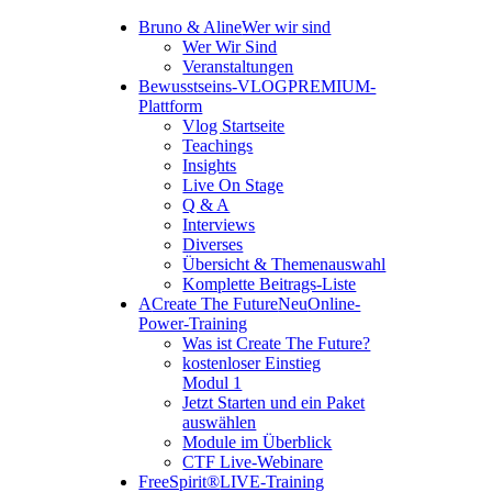
Bruno & Aline
Wer wir sind
Wer Wir Sind
Veranstaltungen
Bewusstseins-VLOG
PREMIUM-
Plattform
Vlog Startseite
Teachings
Insights
Live On Stage
Q & A
Interviews
Diverses
Übersicht & Themenauswahl
Komplette Beitrags-Liste
A
Create The Future
Neu
Online-
Power-Training
Was ist Create The Future?
kostenloser Einstieg
Modul 1
Jetzt Starten und ein Paket
auswählen
Module im Überblick
CTF Live-Webinare
FreeSpirit®
LIVE-Training