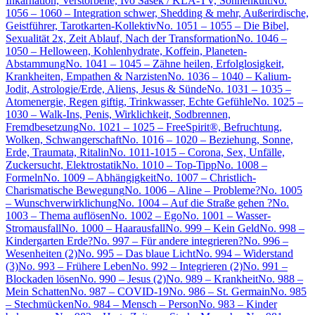
Inkarnation, Verstorbene, Ivo Sasek / KLA-TV, Sonnenkult
No.
1056 – 1060 – Integration schwer, Shedding & mehr, Außerirdische,
Geistführer, Tarotkarten-Kollektiv
No. 1051 – 1055 – Die Bibel,
Sexualität 2x, Zeit Ablauf, Nach der Transformation
No. 1046 –
1050 – Helloween, Kohlenhydrate, Koffein, Planeten-
Abstammung
No. 1041 – 1045 – Zähne heilen, Erfolglosigkeit,
Krankheiten, Empathen & Narzisten
No. 1036 – 1040 – Kalium-
Jodit, Astrologie/Erde, Aliens, Jesus & Sünde
No. 1031 – 1035 –
Atomenergie, Regen giftig, Trinkwasser, Echte Gefühle
No. 1025 –
1030 – Walk-Ins, Penis, Wirklichkeit, Sodbrennen,
Fremdbesetzung
No. 1021 – 1025 – FreeSpirit®, Befruchtung,
Wolken, Schwangerschaft
No. 1016 – 1020 – Beziehung, Sonne,
Erde, Traumata, Ritalin
No. 1011-1015 – Corona, Sex, Unfälle,
Zuckersucht, Elektrostatik
No. 1010 – Top-Tipp
No. 1008 –
Formeln
No. 1009 – Abhängigkeit
No. 1007 – Christlich-
Charismatische Bewegung
No. 1006 – Aline – Probleme?
No. 1005
– Wunschverwirklichung
No. 1004 – Auf die Straße gehen ?
No.
1003 – Thema auflösen
No. 1002 – Ego
No. 1001 – Wasser-
Stromausfall
No. 1000 – Haarausfall
No. 999 – Kein Geld
No. 998 –
Kindergarten Erde?
No. 997 – Für andere integrieren?
No. 996 –
Wesenheiten (2)
No. 995 – Das blaue Licht
No. 994 – Widerstand
(3)
No. 993 – Frühere Leben
No. 992 – Integrieren (2)
No. 991 –
Blockaden lösen
No. 990 – Jesus (2)
No. 989 – Krankheit
No. 988 –
Mein Schatten
No. 987 – COVID-19
No. 986 – St. Germain
No. 985
– Stechmücken
No. 984 – Mensch – Person
No. 983 – Kinder