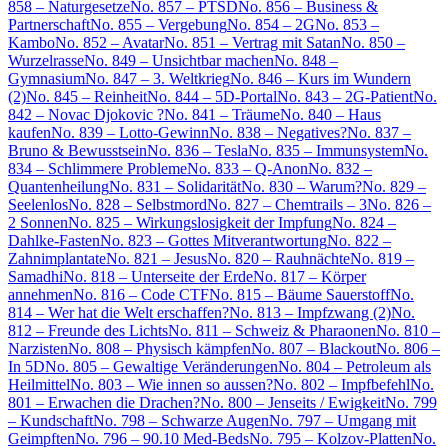
858 – Naturgesetze
No. 857 – PTSD
No. 856 – Business &
Partnerschaft
No. 855 – Vergebung
No. 854 – 2G
No. 853 –
Kambo
No. 852 – Avatar
No. 851 – Vertrag mit Satan
No. 850 –
Wurzelrasse
No. 849 – Unsichtbar machen
No. 848 –
Gymnasium
No. 847 – 3. Weltkrieg
No. 846 – Kurs im Wundern
(2)
No. 845 – Reinheit
No. 844 – 5D-Portal
No. 843 – 2G-Patient
No.
842 – Novac Djokovic ?
No. 841 – Träume
No. 840 – Haus
kaufen
No. 839 – Lotto-Gewinn
No. 838 – Negatives?
No. 837 –
Bruno & Bewusstsein
No. 836 – Tesla
No. 835 – Immunsystem
No.
834 – Schlimmere Probleme
No. 833 – Q-Anon
No. 832 –
Quantenheilung
No. 831 – Solidarität
No. 830 – Warum?
No. 829 –
Seelenlos
No. 828 – Selbstmord
No. 827 – Chemtrails – 3
No. 826 –
2 Sonnen
No. 825 – Wirkungslosigkeit der Impfung
No. 824 –
Dahlke-Fasten
No. 823 – Gottes Mitverantwortung
No. 822 –
Zahnimplantate
No. 821 – Jesus
No. 820 – Rauhnächte
No. 819 –
Samadhi
No. 818 – Unterseite der Erde
No. 817 – Körper
annehmen
No. 816 – Code CTF
No. 815 – Bäume Sauerstoff
No.
814 – Wer hat die Welt erschaffen?
No. 813 – Impfzwang (2)
No.
812 – Freunde des Lichts
No. 811 – Schweiz & Pharaonen
No. 810 –
Narzisten
No. 808 – Physisch kämpfen
No. 807 – Blackout
No. 806 –
In 5D
No. 805 – Gewaltige Veränderungen
No. 804 – Petroleum als
Heilmittel
No. 803 – Wie innen so aussen?
No. 802 – Impfbefehl
No.
801 – Erwachen die Drachen?
No. 800 – Jenseits / Ewigkeit
No. 799
– Kundschaft
No. 798 – Schwarze Augen
No. 797 – Umgang mit
Geimpften
No. 796 – 90.10 Med-Beds
No. 795 – Kolzov-Platten
No.