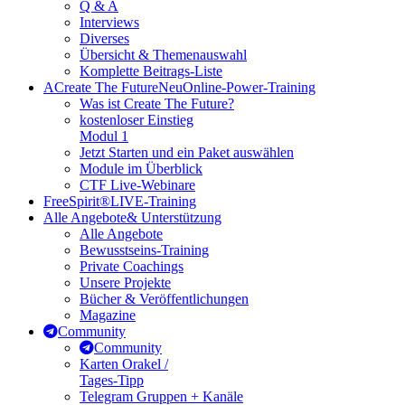
Q & A
Interviews
Diverses
Übersicht & Themenauswahl
Komplette Beitrags-Liste
A
Create The Future
Neu
Online-Power-Training
Was ist Create The Future?
kostenloser Einstieg
Modul 1
Jetzt Starten und ein Paket auswählen
Module im Überblick
CTF Live-Webinare
FreeSpirit®
LIVE-Training
Alle Angebote
& Unterstützung
Alle Angebote
Bewusstseins-Training
Private Coachings
Unsere Projekte
Bücher & Veröffentlichungen
Magazine
Community
Community
Karten Orakel /
Tages-Tipp
Telegram Gruppen + Kanäle