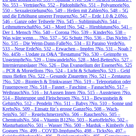
No. 553 – Verträge
No. 552 – Pädophilie
No. 551 – Polyamorie
No.
550 – Sexualerziehung
No. 549 – Heilen mit Zahlen
No. 548 – 5G
und die Erhöhung unserer Frequenz
No. 547 – Erde 1.0 & 2.0
No.
546 – Ganze oder Teilseele ?
No. 545 – Subliminals
No. 544 –
Leihmutterschaft
No. 543 – Mord !
No. 542 – Hirnblutung
No. 541 –
Der 1. Mensch ?
No. 540 – Corona ?
No. 539 – Kinder
No. 538 –
Was wäre wenn… ?
No. 537 – 5G Schutz ?
No. 536 – Das Nichts ?
No. 535 – Die Wenn-Dann-Falle
No. 534 – El Paraiso Verde
No.
533 – Neue Erde
No. 532 – Erwachen – Impfen ?
No. 531 – Noah ?
No. 445b – Update zu Q&A “Bestattung”
No. 530 – Geimpfte vs.
Ungeimpfte
No. 529 – Umwandeln
No. 528 – Med-Betten
No. 527 –
Internierungslager ?
No. 526 – Das Evangelium der Essener
No. 525
– PCR & Morgellons ?
No. 524 – Licht & Schatten
No. 523 – Geld
muss fließen !
No. 522 – Gesunde Zigaretten ?
No. 521 – Zentaurus
?
No. 520 – Biontech & Trinkwasser ?
No. 519 – Teleportation oder
Frauenpower ?
No. 518 – Fasnet – Fasching – Fasnacht
No. 517 –
Weihrauch
No. 516 – Ist Aussen Innen ?
No. 515 – Aussteigen ?
No.
514 – Blutgruppe und Fleischessen ?
No. 513 – Bewusstsein &
Gehirn
No. 512 – Pendeln ?
No. 511 – Babys ?
No. 510 – Sonne und
Krebs
No. 509 – Einsatz für´s grosse Ganze
No. 508 – Wach-
Sein
No. 507 – Regelschmerzen
No. 506 – Rauchen
No. 505 –
Chemtrails
No. 504 – Vitamin B12
No. 503 – Kartoffeln
No. 502 –
Masturbation
No. 501 – Wasser ?
No. 500 – Marduk – Kimberly Ann
Goguen ?
No. 499 – COVID-Impfung
No. 498 – Ticks
No. 497 –