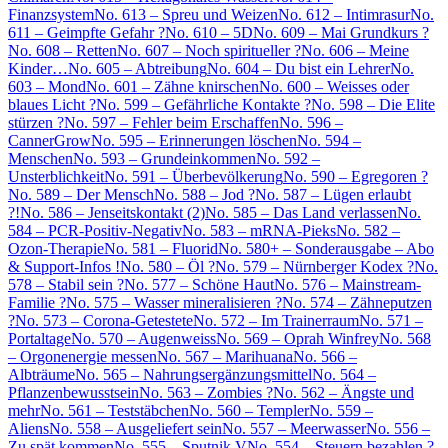
Finanzsystem
No. 613 – Spreu und Weizen
No. 612 – Intimrasur
No.
611 – Geimpfte Gefahr ?
No. 610 – 5D
No. 609 – Mai Grundkurs ?
No. 608 – Retten
No. 607 – Noch spiritueller ?
No. 606 – Meine
Kinder…
No. 605 – Abtreibung
No. 604 – Du bist ein Lehrer
No.
603 – Mond
No. 601 – Zähne knirschen
No. 600 – Weisses oder
blaues Licht ?
No. 599 – Gefährliche Kontakte ?
No. 598 – Die Elite
stürzen ?
No. 597 – Fehler beim Erschaffen
No. 596 –
CannerGrow
No. 595 – Erinnerungen löschen
No. 594 –
Menschen
No. 593 – Grundeinkommen
No. 592 –
Unsterblichkeit
No. 591 – Überbevölkerung
No. 590 – Egregoren ?
No. 589 – Der Mensch
No. 588 – Jod ?
No. 587 – Lügen erlaubt
?!
No. 586 – Jenseitskontakt (2)
No. 585 – Das Land verlassen
No.
584 – PCR-Positiv-Negativ
No. 583 – mRNA-Pieks
No. 582 –
Ozon-Therapie
No. 581 – Fluorid
No. 580+ – Sonderausgabe – Abo
& Support-Infos !
No. 580 – Öl ?
No. 579 – Nürnberger Kodex ?
No.
578 – Stabil sein ?
No. 577 – Schöne Haut
No. 576 – Mainstream-
Familie ?
No. 575 – Wasser mineralisieren ?
No. 574 – Zähneputzen
?
No. 573 – Corona-Getestete
No. 572 – Im Trainerraum
No. 571 –
Portaltage
No. 570 – Augenweiss
No. 569 – Oprah Winfrey
No. 568
– Orgonenergie messen
No. 567 – Marihuana
No. 566 –
Albträume
No. 565 – Nahrungsergänzungsmittel
No. 564 –
Pflanzenbewusstsein
No. 563 – Zombies ?
No. 562 – Ängste und
mehr
No. 561 – Teststäbchen
No. 560 – Templer
No. 559 –
Aliens
No. 558 – Ausgeliefert sein
No. 557 – Meerwasser
No. 556 –
Zu spät kommen
No. 555 – Sputnik V
No. 554 – Steuern bezahlen ?