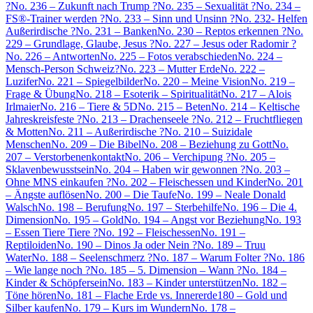
?
No. 236 – Zukunft nach Trump ?
No. 235 – Sexualität ?
No. 234 –
FS®-Trainer werden ?
No. 233 – Sinn und Unsinn ?
No. 232- Helfen
Außerirdische ?
No. 231 – Banken
No. 230 – Reptos erkennen ?
No.
229 – Grundlage, Glaube, Jesus ?
No. 227 – Jesus oder Radomir ?
No. 226 – Antworten
No. 225 – Fotos verabschieden
No. 224 –
Mensch-Person Schweiz?
No. 223 – Mutter Erde
No. 222 –
Luzifer
No. 221 – Spiegelbilder
No. 220 – Meine Vision
No. 219 –
Frage & Übung
No. 218 – Esoterik – Spiritualität
No. 217 – Alois
Irlmaier
No. 216 – Tiere & 5D
No. 215 – Beten
No. 214 – Keltische
Jahreskreisfeste ?
No. 213 – Drachenseele ?
No. 212 – Fruchtfliegen
& Motten
No. 211 – Außerirdische ?
No. 210 – Suizidale
Menschen
No. 209 – Die Bibel
No. 208 – Beziehung zu Gott
No.
207 – Verstorbenenkontakt
No. 206 – Verchipung ?
No. 205 –
Sklavenbewusstsein
No. 204 – Haben wir gewonnen ?
No. 203 –
Ohne MNS einkaufen ?
No. 202 – Fleischessen und Kinder
No. 201
– Ängste auflösen
No. 200 – Die Taufe
No. 199 – Neale Donald
Walsch
No. 198 – Berufung
No. 197 – Sterbehilfe
No. 196 – Die 4.
Dimension
No. 195 – Gold
No. 194 – Angst vor Beziehung
No. 193
– Essen Tiere Tiere ?
No. 192 – Fleischessen
No. 191 –
Reptiloiden
No. 190 – Dinos Ja oder Nein ?
No. 189 – Truu
Water
No. 188 – Seelenschmerz ?
No. 187 – Warum Folter ?
No. 186
– Wie lange noch ?
No. 185 – 5. Dimension – Wann ?
No. 184 –
Kinder & Schöpfersein
No. 183 – Kinder unterstützen
No. 182 –
Töne hören
No. 181 – Flache Erde vs. Innererde
180 – Gold und
Silber kaufen
No. 179 – Kurs im Wundern
No. 178 –