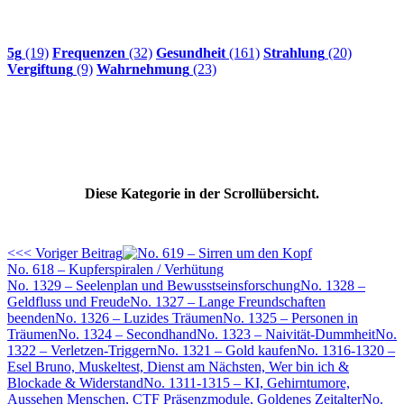
5g
(19)
Frequenzen
(32)
Gesundheit
(161)
Strahlung
(20)
Vergiftung
(9)
Wahrnehmung
(23)
Diese Kategorie in der Scrollübersicht.
<<< Voriger Beitrag
No. 618 – Kupferspiralen / Verhütung
No. 1329 – Seelenplan und Bewusstseinsforschung
No. 1328 –
Geldfluss und Freude
No. 1327 – Lange Freundschaften
beenden
No. 1326 – Luzides Träumen
No. 1325 – Personen in
Träumen
No. 1324 – Secondhand
No. 1323 – Naivität-Dummheit
No.
1322 – Verletzen-Triggern
No. 1321 – Gold kaufen
No. 1316-1320 –
Esel Bruno, Muskeltest, Dienst am Nächsten, Wer bin ich &
Blockade & Widerstand
No. 1311-1315 – KI, Gehirntumore,
Aussehen Menschen, CTF Präsenzmodule, Goldenes Zeitalter
No.