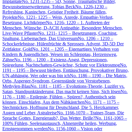
Implantate
No. 1231-1235 – 5D, Sonne, Traumatische Bilder,
Bewusstseinserweiterung, Tobias Beck
No. 1226-1230 –
Refreshing, Kaninchen, Geistige Freiheit, Bäume fällen,
Projekte
No. 1221- 1225 – Wein, Anrede, Empathie-Verlust,
Besetzung, Lichtkörper
No. 1216- 1220 – 1. Auftreten der
Menschen, Wünsche, D-ACH Antipathie, Besondere Menschen,
Live-Wave Pflaster
No. 1211- 1215 – Besetzungen, Coaching,
Spaltung, Liebemachen, Das Universum
No. 1206 – 1210 –
Schockerlebnisse, Hülenfrüchte & Sprossen, Advent, 3D-5D Der
Zeitfaktor, Gold
No. 1201 – 1205 – Eigenartiges Verhalten von
Kindern & Jugendlichen, Wesen im Schlepptau, Herzensweg,
Zähne
No. 1196 – 1200 – Existenz-Angst, Depressionen,
Spiegelung, Nachtschatten-Gewächse, Schutz vor Elektrosmog
No.
1191 – 1195 – Bewusst bleiben, Enttäuschung, Provokativer Bruno,
UN-abhängig, Wer oder was bin ich
No. 1186 – 1190 – Die Matrix,
Orbs, Asperger-Syndrom, Gegenstände von Verstorbenen,
Methylen-Blau
No. 1181 – 1185 – Evolutions-Theorie, Luzifer vs.
Satan, Standpunktänderung, Das macht keinen Sinn, Sich lösen
No.
1176 – 1180 – Epilepsie, Fühlen – Spüren?, Authentisch sein
können, Einschlafen, Aus dem Nähkästchen
No. 1171 – 1175 –
Stechmücken, Hoffnung für Deutschland, Die 5. Herzkammer,
Augen und Leber, Astralreise
No. 1166-1070 – Trainer-Team, Die
Sprache Gottes, Energieraub?, Das Wetter, Brille?
No. 1161-1065 –
100% Fühlen, Seelenaustausch, Ahnenreihe heilen, Werbung,
Ernstgenommen werden
No. 1156-1060 – Vision oder