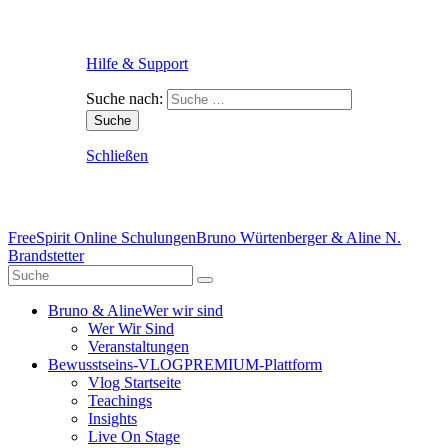
Hilfe & Support
Suche nach:
Schließen
FreeSpirit Online Schulungen
Bruno Würtenberger & Aline N.
Brandstetter
Bruno & Aline
Wer wir sind
Wer Wir Sind
Veranstaltungen
Bewusstseins-VLOG
PREMIUM-Plattform
Vlog Startseite
Teachings
Insights
Live On Stage