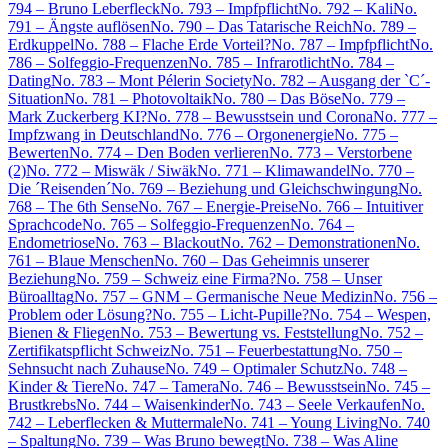
794 – Bruno Leberfleck
No. 793 – Impfpflicht
No. 792 – Kali
No.
791 – Ängste auflösen
No. 790 – Das Tatarische Reich
No. 789 –
Erdkuppel
No. 788 – Flache Erde Vorteil?
No. 787 – Impfpflicht
No.
786 – Solfeggio-Frequenzen
No. 785 – Infrarotlicht
No. 784 –
Dating
No. 783 – Mont Pélerin Society
No. 782 – Ausgang der `C´-
Situation
No. 781 – Photovoltaik
No. 780 – Das Böse
No. 779 –
Mark Zuckerberg KI?
No. 778 – Bewusstsein und Corona
No. 777 –
Impfzwang in Deutschland
No. 776 – Orgonenergie
No. 775 –
Bewerten
No. 774 – Den Boden verlieren
No. 773 – Verstorbene
(2)
No. 772 – Miswäk / Siwäk
No. 771 – Klimawandel
No. 770 –
Die ´Reisenden´
No. 769 – Beziehung und Gleichschwingung
No.
768 – The 6th Sense
No. 767 – Energie-Preise
No. 766 – Intuitiver
Sprachcode
No. 765 – Solfeggio-Frequenzen
No. 764 –
Endometriose
No. 763 – Blackout
No. 762 – Demonstrationen
No.
761 – Blaue Menschen
No. 760 – Das Geheimnis unserer
Beziehung
No. 759 – Schweiz eine Firma?
No. 758 – Unser
Büroalltag
No. 757 – GNM – Germanische Neue Medizin
No. 756 –
Problem oder Lösung?
No. 755 – Licht-Pupille?
No. 754 – Wespen,
Bienen & Fliegen
No. 753 – Bewertung vs. Feststellung
No. 752 –
Zertifikatspflicht Schweiz
No. 751 – Feuerbestattung
No. 750 –
Sehnsucht nach Zuhause
No. 749 – Optimaler Schutz
No. 748 –
Kinder & Tiere
No. 747 – Tamera
No. 746 – Bewusstsein
No. 745 –
Brustkrebs
No. 744 – Waisenkinder
No. 743 – Seele Verkaufen
No.
742 – Leberflecken & Muttermale
No. 741 – Young Living
No. 740
– Spaltung
No. 739 – Was Bruno bewegt
No. 738 – Was Aline