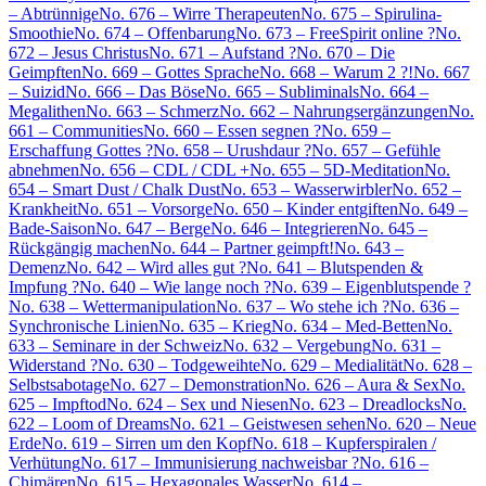
– Abtrünnige
No. 676 – Wirre Therapeuten
No. 675 – Spirulina-
Smoothie
No. 674 – Offenbarung
No. 673 – FreeSpirit online ?
No.
672 – Jesus Christus
No. 671 – Aufstand ?
No. 670 – Die
Geimpften
No. 669 – Gottes Sprache
No. 668 – Warum 2 ?!
No. 667
– Suizid
No. 666 – Das Böse
No. 665 – Subliminals
No. 664 –
Megalithen
No. 663 – Schmerz
No. 662 – Nahrungsergänzungen
No.
661 – Communities
No. 660 – Essen segnen ?
No. 659 –
Erschaffung Gottes ?
No. 658 – Urushdaur ?
No. 657 – Gefühle
abnehmen
No. 656 – CDL / CDL +
No. 655 – 5D-Meditation
No.
654 – Smart Dust / Chalk Dust
No. 653 – Wasserwirbler
No. 652 –
Krankheit
No. 651 – Vorsorge
No. 650 – Kinder entgiften
No. 649 –
Bade-Saison
No. 647 – Berge
No. 646 – Integrieren
No. 645 –
Rückgängig machen
No. 644 – Partner geimpft!
No. 643 –
Demenz
No. 642 – Wird alles gut ?
No. 641 – Blutspenden &
Impfung ?
No. 640 – Wie lange noch ?
No. 639 – Eigenblutspende ?
No. 638 – Wettermanipulation
No. 637 – Wo stehe ich ?
No. 636 –
Synchronische Linien
No. 635 – Krieg
No. 634 – Med-Betten
No.
633 – Seminare in der Schweiz
No. 632 – Vergebung
No. 631 –
Widerstand ?
No. 630 – Todgeweihte
No. 629 – Medialität
No. 628 –
Selbstsabotage
No. 627 – Demonstration
No. 626 – Aura & Sex
No.
625 – Impftod
No. 624 – Sex und Niesen
No. 623 – Dreadlocks
No.
622 – Loom of Dreams
No. 621 – Geistwesen sehen
No. 620 – Neue
Erde
No. 619 – Sirren um den Kopf
No. 618 – Kupferspiralen /
Verhütung
No. 617 – Immunisierung nachweisbar ?
No. 616 –
Chimären
No. 615 – Hexagonales Wasser
No. 614 –