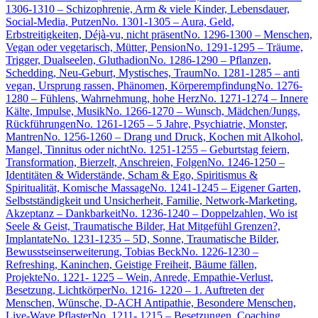
1306-1310 – Schizophrenie, Arm & viele Kinder, Lebensdauer,
Social-Media, Putzen
No. 1301-1305 – Aura, Geld,
Erbstreitigkeiten, Déjà-vu, nicht präsent
No. 1296-1300 – Menschen,
Vegan oder vegetarisch, Mütter, Pension
No. 1291-1295 – Träume,
Trigger, Dualseelen, Gluthadion
No. 1286-1290 – Pflanzen,
Schedding, Neu-Geburt, Mystisches, Traum
No. 1281-1285 – anti
vegan, Ursprung rassen, Phänomen, Körperempfindung
No. 1276-
1280 – Fühlens, Wahrnehmung, hohe Herz
No. 1271-1274 – Innere
Kälte, Impulse, Musik
No. 1266-1270 – Wunsch, Mädchen/Jungs,
Rückführungen
No. 1261-1265 – 5 Jahre, Psychiatrie, Monster,
Mantren
No. 1256-1260 – Drang und Druck, Kochen mit Alkohol,
Mangel, Tinnitus oder nicht
No. 1251-1255 – Geburtstag feiern,
Transformation, Bierzelt, Anschreien, Folgen
No. 1246-1250 –
Identitäten & Widerstände, Scham & Ego, Spiritismus &
Spiritualität, Komische Massage
No. 1241-1245 – Eigener Garten,
Selbstständigkeit und Unsicherheit, Familie, Network-Marketing,
Akzeptanz – Dankbarkeit
No. 1236-1240 – Doppelzahlen, Wo ist
Seele & Geist, Traumatische Bilder, Hat Mitgefühl Grenzen?,
Implantate
No. 1231-1235 – 5D, Sonne, Traumatische Bilder,
Bewusstseinserweiterung, Tobias Beck
No. 1226-1230 –
Refreshing, Kaninchen, Geistige Freiheit, Bäume fällen,
Projekte
No. 1221- 1225 – Wein, Anrede, Empathie-Verlust,
Besetzung, Lichtkörper
No. 1216- 1220 – 1. Auftreten der
Menschen, Wünsche, D-ACH Antipathie, Besondere Menschen,
Live-Wave Pflaster
No. 1211- 1215 – Besetzungen, Coaching,