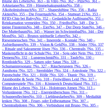
Blume des Lebens
No. 363 – In Vitro ?
No. 362 – Pilze
No. 361 –
Arkturianer
No. 359 – Himmelsakupunktur
No. 358 –
Alkoholmissbrauch
No. 357 – Shapeshifting ?
No. 356 – Raika
Aktien
No. 355 – Die Feuertaufe
No. 354 – Stuttgart 21
No. 353 –
RFID-Chip bei Babys
No. 352 – Gedankliche Auflösung
No. 351 –
Reinkarnation vermeiden ?
No. 350 – Friedhof
No. 349 – Die 3-
tägige Finsternis
No. 348 – Eier
No. 347 – Der Deep State
No. 346 –
Der Mutterbaum
No. 345 – Wasser im Schwimmbad
No. 344 – Der
Mond
No. 343 – Brunos spirituelle Lehrer
No. 342 –
Riesenmenschen ?
No. 341 – Innererde – Kontakt ?
No. 340 –
Aufstellungen
No. 339 – Vision & Geld
No. 338 – Söder ?!
No. 337
– Rituale und Sakramente lösen ?
No. 336 – Chemtrails ?
No. 335 –
Maskenpflicht in der Schule?
No. 334 – Soja oder Nein ?
No. 333 –
Demenz
No. 332 – Lungenschmid
No. 331 – Taufe
No. 330 –
Reptiloide
No. 329 – Saturn oder Satan ?
No. 328 –
Schumannresonanz ?
No. 327 – Räucherungen ?
No. 326 –
Agnihotra ?
No. 325 – Sternbilder ?
No. 324 – Astrologie ?
No. 322 –
Papstschuhe ?
No. 321 – Hölle ?
No. 320 – Titanic ?
No. 319 –
Atombombe & Seele ?
No. 318 – Freiwilliges Leid ?
No. 317 –
Computerspiele ?
No. 316 – Königreich Deutschland ?
No. 315 –
Blume des Lebens ?
No. 314 – Holotropes Atmen ?
No. 313 –
Verlustängste ?
No. 312 – Energieüberschuss ?
No. 311 –
Schuppenflechten
No. 310 – Lieblingsfarben
No. 309 – Medialität
lenken ?
No. 308 – Feuer- oder Erdbestattung ?
No. 307 –
Chemtrailpiloten ?
No. 306 – Verbindung mit Bruno ?
No. 305 –