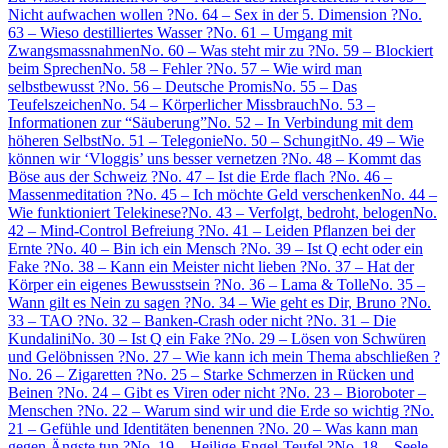
Nicht aufwachen wollen ?
No. 64 – Sex in der 5. Dimension ?
No.
63 – Wieso destilliertes Wasser ?
No. 61 – Umgang mit
Zwangsmassnahmen
No. 60 – Was steht mir zu ?
No. 59 – Blockiert
beim Sprechen
No. 58 – Fehler ?
No. 57 – Wie wird man
selbstbewusst ?
No. 56 – Deutsche Promis
No. 55 – Das
Teufelszeichen
No. 54 – Körperlicher Missbrauch
No. 53 –
Informationen zur “Säuberung”
No. 52 – In Verbindung mit dem
höheren Selbst
No. 51 – Telegonie
No. 50 – Schungit
No. 49 – Wie
können wir ‘Vloggis’ uns besser vernetzen ?
No. 48 – Kommt das
Böse aus der Schweiz ?
No. 47 – Ist die Erde flach ?
No. 46 –
Massenmeditation ?
No. 45 – Ich möchte Geld verschenken
No. 44 –
Wie funktioniert Telekinese?
No. 43 – Verfolgt, bedroht, belogen
No.
42 – Mind-Control Befreiung ?
No. 41 – Leiden Pflanzen bei der
Ernte ?
No. 40 – Bin ich ein Mensch ?
No. 39 – Ist Q echt oder ein
Fake ?
No. 38 – Kann ein Meister nicht lieben ?
No. 37 – Hat der
Körper ein eigenes Bewusstsein ?
No. 36 – Lama & Tolle
No. 35 –
Wann gilt es Nein zu sagen ?
No. 34 – Wie geht es Dir, Bruno ?
No.
33 – TAO ?
No. 32 – Banken-Crash oder nicht ?
No. 31 – Die
Kundalini
No. 30 – Ist Q ein Fake ?
No. 29 – Lösen von Schwüren
und Gelöbnissen ?
No. 27 – Wie kann ich mein Thema abschließen ?
No. 26 – Zigaretten ?
No. 25 – Starke Schmerzen in Rücken und
Beinen ?
No. 24 – Gibt es Viren oder nicht ?
No. 23 – Bioroboter –
Menschen ?
No. 22 – Warum sind wir und die Erde so wichtig ?
No.
21 – Gefühle und Identitäten benennen ?
No. 20 – Was kann man
gegen Ängste tun ?
No. 19 – Heilige-Engel-Teufel ?
No. 18 – Seele –