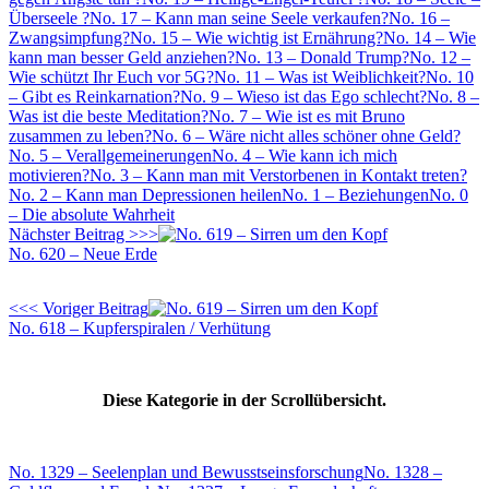
Überseele ?
No. 17 – Kann man seine Seele verkaufen?
No. 16 –
Zwangsimpfung?
No. 15 – Wie wichtig ist Ernährung?
No. 14 – Wie
kann man besser Geld anziehen?
No. 13 – Donald Trump?
No. 12 –
Wie schützt Ihr Euch vor 5G?
No. 11 – Was ist Weiblichkeit?
No. 10
– Gibt es Reinkarnation?
No. 9 – Wieso ist das Ego schlecht?
No. 8 –
Was ist die beste Meditation?
No. 7 – Wie ist es mit Bruno
zusammen zu leben?
No. 6 – Wäre nicht alles schöner ohne Geld?
No. 5 – Verallgemeinerungen
No. 4 – Wie kann ich mich
motivieren?
No. 3 – Kann man mit Verstorbenen in Kontakt treten?
No. 2 – Kann man Depressionen heilen
No. 1 – Beziehungen
No. 0
– Die absolute Wahrheit
Nächster Beitrag >>>
No. 620 – Neue Erde
<<< Voriger Beitrag
No. 618 – Kupferspiralen / Verhütung
Diese Kategorie in der Scrollübersicht.
No. 1329 – Seelenplan und Bewusstseinsforschung
No. 1328 –