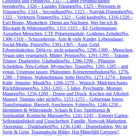
Geldfluss und Freude
No. 1327 – Lange Freundschaften
beenden
No. 1326 – Luzides Träumen
No. 1325 – Personen in
Träumen
No. 1324 – Secondhand
No. 1323 – Naivität-Dummheit
No.
1322 – Verletzen-Triggern
No. 1321 – Gold kaufen
No. 1316-1320 –
Esel Bruno, Muskeltest, Dienst am Nächsten, Wer bin ich &
Blockade & Widerstand
No. 1311-1315 – KI, Gehirntumore,
Aussehen Menschen, CTF Präsenzmodule, Goldenes Zeitalter
No.
1306-1310 – Schizophrenie, Arm & viele Kinder, Lebensdauer,
Social-Media, Putzen
No. 1301-1305 – Aura, Geld,
Erbstreitigkeiten, Déjà-vu, nicht präsent
No. 1296-1300 – Menschen,
Vegan oder vegetarisch, Mütter, Pension
No. 1291-1295 – Träume,
Trigger, Dualseelen, Gluthadion
No. 1286-1290 – Pflanzen,
Schedding, Neu-Geburt, Mystisches, Traum
No. 1281-1285 – anti
vegan, Ursprung rassen, Phänomen, Körperempfindung
No. 1276-
1280 – Fühlens, Wahrnehmung, hohe Herz
No. 1271-1274 – Innere
Kälte, Impulse, Musik
No. 1266-1270 – Wunsch, Mädchen/Jungs,
Rückführungen
No. 1261-1265 – 5 Jahre, Psychiatrie, Monster,
Mantren
No. 1256-1260 – Drang und Druck, Kochen mit Alkohol,
Mangel, Tinnitus oder nicht
No. 1251-1255 – Geburtstag feiern,
Transformation, Bierzelt, Anschreien, Folgen
No. 1246-1250 –
Identitäten & Widerstände, Scham & Ego, Spiritismus &
Spiritualität, Komische Massage
No. 1241-1245 – Eigener Garten,
Selbstständigkeit und Unsicherheit, Familie, Network-Marketing,
Akzeptanz – Dankbarkeit
No. 1236-1240 – Doppelzahlen, Wo ist
Seele & Geist, Traumatische Bilder, Hat Mitgefühl Grenzen?,