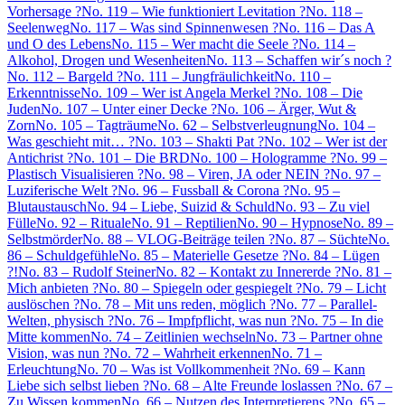
Vorhersage ?
No. 119 – Wie funktioniert Levitation ?
No. 118 –
Seelenweg
No. 117 – Was sind Spinnenwesen ?
No. 116 – Das A
und O des Lebens
No. 115 – Wer macht die Seele ?
No. 114 –
Alkohol, Drogen und Wesenheiten
No. 113 – Schaffen wir´s noch ?
No. 112 – Bargeld ?
No. 111 – Jungfräulichkeit
No. 110 –
Erkenntnisse
No. 109 – Wer ist Angela Merkel ?
No. 108 – Die
Juden
No. 107 – Unter einer Decke ?
No. 106 – Ärger, Wut &
Zorn
No. 105 – Tagträume
No. 62 – Selbstverleugnung
No. 104 –
Was geschieht mit… ?
No. 103 – Shakti Pat ?
No. 102 – Wer ist der
Antichrist ?
No. 101 – Die BRD
No. 100 – Hologramme ?
No. 99 –
Plastisch Visualisieren ?
No. 98 – Viren, JA oder NEIN ?
No. 97 –
Luziferische Welt ?
No. 96 – Fussball & Corona ?
No. 95 –
Blutaustausch
No. 94 – Liebe, Suizid & Schuld
No. 93 – Zu viel
Fülle
No. 92 – Rituale
No. 91 – Reptilien
No. 90 – Hypnose
No. 89 –
Selbstmörder
No. 88 – VLOG-Beiträge teilen ?
No. 87 – Süchte
No.
86 – Schuldgefühle
No. 85 – Materielle Gesetze ?
No. 84 – Lügen
?!
No. 83 – Rudolf Steiner
No. 82 – Kontakt zu Innererde ?
No. 81 –
Mich anbieten ?
No. 80 – Spiegeln oder gespiegelt ?
No. 79 – Licht
auslöschen ?
No. 78 – Mit uns reden, möglich ?
No. 77 – Parallel-
Welten, physisch ?
No. 76 – Impfpflicht, was nun ?
No. 75 – In die
Mitte kommen
No. 74 – Zeitlinien wechseln
No. 73 – Partner ohne
Vision, was nun ?
No. 72 – Wahrheit erkennen
No. 71 –
Erleuchtung
No. 70 – Was ist Vollkommenheit ?
No. 69 – Kann
Liebe sich selbst lieben ?
No. 68 – Alte Freunde loslassen ?
No. 67 –
Zu Wissen kommen
No. 66 – Nutzen des Interpretierens ?
No. 65 –