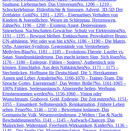
Spaltung, Liebemachen, Das Universum
No. 1206 – 1210 –
Schockerlebnisse, Hülenfrüchte & Sprossen, Advent, 3D-5D Der
Zeitfaktor, Gold
No. 1201 – 1205 – Eigenartiges Verhalten von
Kindern & Jugendlichen, Wesen im Schlepptau, Herzensweg,
Zähne
No. 1196 – 1200 – Existenz-Angst, Depressionen,
Spiegelung, Nachtschatten-Gewächse, Schutz vor Elektrosmog
No.
1191 – 1195 – Bewusst bleiben, Enttäuschung, Provokativer Bruno,
UN-abhängig, Wer oder was bin ich
No. 1186 – 1190 – Die Matrix,
Orbs, Asperger-Syndrom, Gegenstände von Verstorbenen,
Methylen-Blau
No. 1181 – 1185 – Evolutions-Theorie, Luzifer vs.
Satan, Standpunktänderung, Das macht keinen Sinn, Sich lösen
No.
1176 – 1180 – Epilepsie, Fühlen – Spüren?, Authentisch sein
können, Einschlafen, Aus dem Nähkästchen
No. 1171 – 1175 –
Stechmücken, Hoffnung für Deutschland, Die 5. Herzkammer,
Augen und Leber, Astralreise
No. 1166-1070 – Trainer-Team, Die
Sprache Gottes, Energieraub?, Das Wetter, Brille?
No. 1161-1065 –
100% Fühlen, Seelenaustausch, Ahnenreihe heilen, Werbung,
Ernstgenommen werden
No. 1156-1060 – Vision oder
Wunschtraum, Grabovoi, Geld, Epilespie, Die Zeit nutzen
No. 1151-
1055 – Einsamkeit, Selbstgespräch, Reinkarnation, Frühere Leben
sehen, Feuer
No. 1146 – 1150 – Bewertung loslassen, Das
Germanische Volk, Wesensveränderung, 2 Welten / Tag & Nacht,
Beschuldigungen
No. 1141 – 1145 – Aufwach-Chancen, Das
Malzeichen, Widerstand, FreeSpirit-Wirksamkeit, Kinder
No. 1136 –
1140 – Der Sterbe-Ort, Magnetstimulation, Tetanus, Amputation,