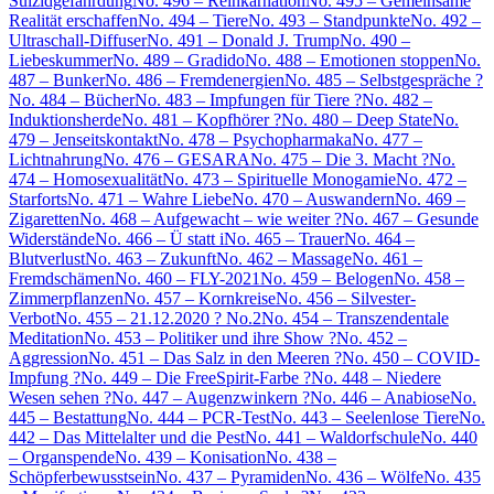
Suizidgefährdung
No. 496 – Reinkarnation
No. 495 – Gemeinsame
Realität erschaffen
No. 494 – Tiere
No. 493 – Standpunkte
No. 492 –
Ultraschall-Diffuser
No. 491 – Donald J. Trump
No. 490 –
Liebeskummer
No. 489 – Gradido
No. 488 – Emotionen stoppen
No.
487 – Bunker
No. 486 – Fremdenergien
No. 485 – Selbstgespräche ?
No. 484 – Bücher
No. 483 – Impfungen für Tiere ?
No. 482 –
Induktionsherde
No. 481 – Kopfhörer ?
No. 480 – Deep State
No.
479 – Jenseitskontakt
No. 478 – Psychopharmaka
No. 477 –
Lichtnahrung
No. 476 – GESARA
No. 475 – Die 3. Macht ?
No.
474 – Homosexualität
No. 473 – Spirituelle Monogamie
No. 472 –
Starforts
No. 471 – Wahre Liebe
No. 470 – Auswandern
No. 469 –
Zigaretten
No. 468 – Aufgewacht – wie weiter ?
No. 467 – Gesunde
Widerstände
No. 466 – Ü statt i
No. 465 – Trauer
No. 464 –
Blutverlust
No. 463 – Zukunft
No. 462 – Massage
No. 461 –
Fremdschämen
No. 460 – FLY-2021
No. 459 – Belogen
No. 458 –
Zimmerpflanzen
No. 457 – Kornkreise
No. 456 – Silvester-
Verbot
No. 455 – 21.12.2020 ? No.2
No. 454 – Transzendentale
Meditation
No. 453 – Politiker und ihre Show ?
No. 452 –
Aggression
No. 451 – Das Salz in den Meeren ?
No. 450 – COVID-
Impfung ?
No. 449 – Die FreeSpirit-Farbe ?
No. 448 – Niedere
Wesen sehen ?
No. 447 – Augenzwinkern ?
No. 446 – Anabiose
No.
445 – Bestattung
No. 444 – PCR-Test
No. 443 – Seelenlose Tiere
No.
442 – Das Mittelalter und die Pest
No. 441 – Waldorfschule
No. 440
– Organspende
No. 439 – Konisation
No. 438 –
Schöpferbewusstsein
No. 437 – Pyramiden
No. 436 – Wölfe
No. 435