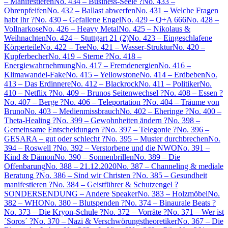
– Manifestieren
No. 434 – Business-Seele ?
No. 433 –
Ohrenpfeifen
No. 432 – Ballast abwerfen
No. 431 – Welche Fragen
habt Ihr ?
No. 430 – Gefallene Engel
No. 429 – Q+A 666
No. 428 –
Vollnarkose
No. 426 – Heavy Metal
No. 425 – Nikolaus &
Weihnachten
No. 424 – Stuttgart 21 (2)
No. 423 – Eingeschlafene
Körperteile
No. 422 – Tee
No. 421 – Wasser-Struktur
No. 420 –
Kupferbecher
No. 419 – Sterne ?
No. 418 –
Energiewahrnehmung
No. 417 – Fremdenergien
No. 416 –
Klimawandel-Fake
No. 415 – Yellowstone
No. 414 – Erdbeben
No.
413 – Das Erdinnere
No. 412 – Blackrock
No. 411 – Politiker
No.
410 – Netflix ?
No. 409 – Brunos Seitenwechsel ?
No. 408 – Essen ?
No. 407 – Berge ?
No. 406 – Teleportation ?
No. 404 – Träume von
Bruno
No. 403 – Medienmissbrauch
No. 402 – Eheringe ?
No. 400 –
Theta-Healing ?
No. 399 – Gewohnheiten ändern ?
No. 398 –
Gemeinsame Entscheidungen ?
No. 397 – Telegonie ?
No. 396 –
GESARA – gut oder schlecht ?
No. 395 – Muster durchbrechen
No.
394 – Roswell ?
No. 392 – Verstorbene und die NWO
No. 391 –
Kind & Dämon
No. 390 – Sonnenbrillen
No. 389 – Die
Offenbarung
No. 388 – 21.12.2020
No. 387 – Channeling & mediale
Beratung ?
No. 386 – Sind wir Christen ?
No. 385 – Gesundheit
manifestieren ?
No. 384 – Geistführer & Schutzengel ?
SONDERSENDUNG – Andere Speaker
No. 383 – Holzmöbel
No.
382 – WHO
No. 380 – Blutspenden ?
No. 374 – Binaurale Beats ?
No. 373 – Die Kryon-Schule ?
No. 372 – Vorräte ?
No. 371 – Wer ist
´Soros´ ?
No. 370 – Nazi & Verschwörungstheoretiker
No. 367 – Die