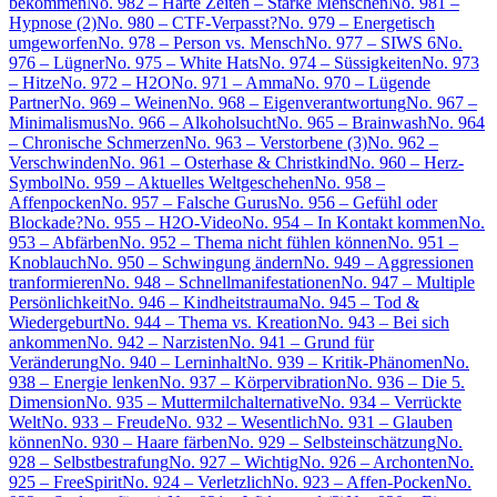
bekommen
No. 982 – Harte Zeiten – Starke Menschen
No. 981 –
Hypnose (2)
No. 980 – CTF-Verpasst?
No. 979 – Energetisch
umgeworfen
No. 978 – Person vs. Mensch
No. 977 – SIWS 6
No.
976 – Lügner
No. 975 – White Hats
No. 974 – Süssigkeiten
No. 973
– Hitze
No. 972 – H2O
No. 971 – Amma
No. 970 – Lügende
Partner
No. 969 – Weinen
No. 968 – Eigenverantwortung
No. 967 –
Minimalismus
No. 966 – Alkoholsucht
No. 965 – Brainwash
No. 964
– Chronische Schmerzen
No. 963 – Verstorbene (3)
No. 962 –
Verschwinden
No. 961 – Osterhase & Christkind
No. 960 – Herz-
Symbol
No. 959 – Aktuelles Weltgeschehen
No. 958 –
Affenpocken
No. 957 – Falsche Gurus
No. 956 – Gefühl oder
Blockade?
No. 955 – H2O-Video
No. 954 – In Kontakt kommen
No.
953 – Abfärben
No. 952 – Thema nicht fühlen können
No. 951 –
Knoblauch
No. 950 – Schwingung ändern
No. 949 – Aggressionen
tranformieren
No. 948 – Schnellmanifestationen
No. 947 – Multiple
Persönlichkeit
No. 946 – Kindheitstrauma
No. 945 – Tod &
Wiedergeburt
No. 944 – Thema vs. Kreation
No. 943 – Bei sich
ankommen
No. 942 – Narzisten
No. 941 – Grund für
Veränderung
No. 940 – Lerninhalt
No. 939 – Kritik-Phänomen
No.
938 – Energie lenken
No. 937 – Körpervibration
No. 936 – Die 5.
Dimension
No. 935 – Muttermilchalternative
No. 934 – Verrückte
Welt
No. 933 – Freude
No. 932 – Wesentlich
No. 931 – Glauben
können
No. 930 – Haare färben
No. 929 – Selbsteinschätzung
No.
928 – Selbstbestrafung
No. 927 – Wichtig
No. 926 – Archonten
No.
925 – FreeSpirit
No. 924 – Verletzlich
No. 923 – Affen-Pocken
No.