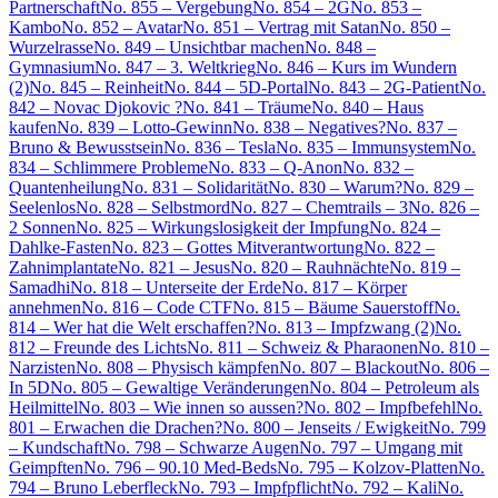
Partnerschaft
No. 855 – Vergebung
No. 854 – 2G
No. 853 –
Kambo
No. 852 – Avatar
No. 851 – Vertrag mit Satan
No. 850 –
Wurzelrasse
No. 849 – Unsichtbar machen
No. 848 –
Gymnasium
No. 847 – 3. Weltkrieg
No. 846 – Kurs im Wundern
(2)
No. 845 – Reinheit
No. 844 – 5D-Portal
No. 843 – 2G-Patient
No.
842 – Novac Djokovic ?
No. 841 – Träume
No. 840 – Haus
kaufen
No. 839 – Lotto-Gewinn
No. 838 – Negatives?
No. 837 –
Bruno & Bewusstsein
No. 836 – Tesla
No. 835 – Immunsystem
No.
834 – Schlimmere Probleme
No. 833 – Q-Anon
No. 832 –
Quantenheilung
No. 831 – Solidarität
No. 830 – Warum?
No. 829 –
Seelenlos
No. 828 – Selbstmord
No. 827 – Chemtrails – 3
No. 826 –
2 Sonnen
No. 825 – Wirkungslosigkeit der Impfung
No. 824 –
Dahlke-Fasten
No. 823 – Gottes Mitverantwortung
No. 822 –
Zahnimplantate
No. 821 – Jesus
No. 820 – Rauhnächte
No. 819 –
Samadhi
No. 818 – Unterseite der Erde
No. 817 – Körper
annehmen
No. 816 – Code CTF
No. 815 – Bäume Sauerstoff
No.
814 – Wer hat die Welt erschaffen?
No. 813 – Impfzwang (2)
No.
812 – Freunde des Lichts
No. 811 – Schweiz & Pharaonen
No. 810 –
Narzisten
No. 808 – Physisch kämpfen
No. 807 – Blackout
No. 806 –
In 5D
No. 805 – Gewaltige Veränderungen
No. 804 – Petroleum als
Heilmittel
No. 803 – Wie innen so aussen?
No. 802 – Impfbefehl
No.
801 – Erwachen die Drachen?
No. 800 – Jenseits / Ewigkeit
No. 799
– Kundschaft
No. 798 – Schwarze Augen
No. 797 – Umgang mit
Geimpften
No. 796 – 90.10 Med-Beds
No. 795 – Kolzov-Platten
No.
794 – Bruno Leberfleck
No. 793 – Impfpflicht
No. 792 – Kali
No.