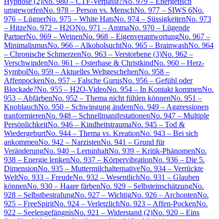
Hypnose (2)
No. 980 – CTF-Verpasst?
No. 979 – Energetisch
umgeworfen
No. 978 – Person vs. Mensch
No. 977 – SIWS 6
No.
976 – Lügner
No. 975 – White Hats
No. 974 – Süssigkeiten
No. 973
– Hitze
No. 972 – H2O
No. 971 – Amma
No. 970 – Lügende
Partner
No. 969 – Weinen
No. 968 – Eigenverantwortung
No. 967 –
Minimalismus
No. 966 – Alkoholsucht
No. 965 – Brainwash
No. 964
– Chronische Schmerzen
No. 963 – Verstorbene (3)
No. 962 –
Verschwinden
No. 961 – Osterhase & Christkind
No. 960 – Herz-
Symbol
No. 959 – Aktuelles Weltgeschehen
No. 958 –
Affenpocken
No. 957 – Falsche Gurus
No. 956 – Gefühl oder
Blockade?
No. 955 – H2O-Video
No. 954 – In Kontakt kommen
No.
953 – Abfärben
No. 952 – Thema nicht fühlen können
No. 951 –
Knoblauch
No. 950 – Schwingung ändern
No. 949 – Aggressionen
tranformieren
No. 948 – Schnellmanifestationen
No. 947 – Multiple
Persönlichkeit
No. 946 – Kindheitstrauma
No. 945 – Tod &
Wiedergeburt
No. 944 – Thema vs. Kreation
No. 943 – Bei sich
ankommen
No. 942 – Narzisten
No. 941 – Grund für
Veränderung
No. 940 – Lerninhalt
No. 939 – Kritik-Phänomen
No.
938 – Energie lenken
No. 937 – Körpervibration
No. 936 – Die 5.
Dimension
No. 935 – Muttermilchalternative
No. 934 – Verrückte
Welt
No. 933 – Freude
No. 932 – Wesentlich
No. 931 – Glauben
können
No. 930 – Haare färben
No. 929 – Selbsteinschätzung
No.
928 – Selbstbestrafung
No. 927 – Wichtig
No. 926 – Archonten
No.
925 – FreeSpirit
No. 924 – Verletzlich
No. 923 – Affen-Pocken
No.
922 – Seelengefängnis
No. 921 – Widerstand (2)
No. 920 – Eins