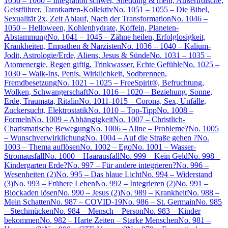
1056 – 1060 – Integration schwer, Shedding & mehr, Außerirdische,
Geistführer, Tarotkarten-Kollektiv
No. 1051 – 1055 – Die Bibel,
Sexualität 2x, Zeit Ablauf, Nach der Transformation
No. 1046 –
1050 – Helloween, Kohlenhydrate, Koffein, Planeten-
Abstammung
No. 1041 – 1045 – Zähne heilen, Erfolglosigkeit,
Krankheiten, Empathen & Narzisten
No. 1036 – 1040 – Kalium-
Jodit, Astrologie/Erde, Aliens, Jesus & Sünde
No. 1031 – 1035 –
Atomenergie, Regen giftig, Trinkwasser, Echte Gefühle
No. 1025 –
1030 – Walk-Ins, Penis, Wirklichkeit, Sodbrennen,
Fremdbesetzung
No. 1021 – 1025 – FreeSpirit®, Befruchtung,
Wolken, Schwangerschaft
No. 1016 – 1020 – Beziehung, Sonne,
Erde, Traumata, Ritalin
No. 1011-1015 – Corona, Sex, Unfälle,
Zuckersucht, Elektrostatik
No. 1010 – Top-Tipp
No. 1008 –
Formeln
No. 1009 – Abhängigkeit
No. 1007 – Christlich-
Charismatische Bewegung
No. 1006 – Aline – Probleme?
No. 1005
– Wunschverwirklichung
No. 1004 – Auf die Straße gehen ?
No.
1003 – Thema auflösen
No. 1002 – Ego
No. 1001 – Wasser-
Stromausfall
No. 1000 – Haarausfall
No. 999 – Kein Geld
No. 998 –
Kindergarten Erde?
No. 997 – Für andere integrieren?
No. 996 –
Wesenheiten (2)
No. 995 – Das blaue Licht
No. 994 – Widerstand
(3)
No. 993 – Frühere Leben
No. 992 – Integrieren (2)
No. 991 –
Blockaden lösen
No. 990 – Jesus (2)
No. 989 – Krankheit
No. 988 –
Mein Schatten
No. 987 – COVID-19
No. 986 – St. Germain
No. 985
– Stechmücken
No. 984 – Mensch – Person
No. 983 – Kinder
bekommen
No. 982 – Harte Zeiten – Starke Menschen
No. 981 –