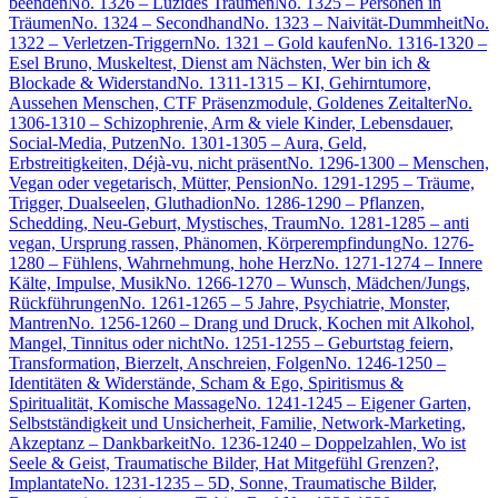
beenden
No. 1326 – Luzides Träumen
No. 1325 – Personen in
Träumen
No. 1324 – Secondhand
No. 1323 – Naivität-Dummheit
No.
1322 – Verletzen-Triggern
No. 1321 – Gold kaufen
No. 1316-1320 –
Esel Bruno, Muskeltest, Dienst am Nächsten, Wer bin ich &
Blockade & Widerstand
No. 1311-1315 – KI, Gehirntumore,
Aussehen Menschen, CTF Präsenzmodule, Goldenes Zeitalter
No.
1306-1310 – Schizophrenie, Arm & viele Kinder, Lebensdauer,
Social-Media, Putzen
No. 1301-1305 – Aura, Geld,
Erbstreitigkeiten, Déjà-vu, nicht präsent
No. 1296-1300 – Menschen,
Vegan oder vegetarisch, Mütter, Pension
No. 1291-1295 – Träume,
Trigger, Dualseelen, Gluthadion
No. 1286-1290 – Pflanzen,
Schedding, Neu-Geburt, Mystisches, Traum
No. 1281-1285 – anti
vegan, Ursprung rassen, Phänomen, Körperempfindung
No. 1276-
1280 – Fühlens, Wahrnehmung, hohe Herz
No. 1271-1274 – Innere
Kälte, Impulse, Musik
No. 1266-1270 – Wunsch, Mädchen/Jungs,
Rückführungen
No. 1261-1265 – 5 Jahre, Psychiatrie, Monster,
Mantren
No. 1256-1260 – Drang und Druck, Kochen mit Alkohol,
Mangel, Tinnitus oder nicht
No. 1251-1255 – Geburtstag feiern,
Transformation, Bierzelt, Anschreien, Folgen
No. 1246-1250 –
Identitäten & Widerstände, Scham & Ego, Spiritismus &
Spiritualität, Komische Massage
No. 1241-1245 – Eigener Garten,
Selbstständigkeit und Unsicherheit, Familie, Network-Marketing,
Akzeptanz – Dankbarkeit
No. 1236-1240 – Doppelzahlen, Wo ist
Seele & Geist, Traumatische Bilder, Hat Mitgefühl Grenzen?,
Implantate
No. 1231-1235 – 5D, Sonne, Traumatische Bilder,