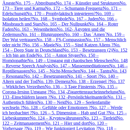
Ängste
No. 175 – Abtreibung
No. 174 – Künstler und Strukturen
No.
173 – Tiere und Karma
No. 172 – Schumann-Frequenz
No. 171 –
Edelschungit
No. 170 – Prophylaktisch integrieren?
No. 169 –
Isolation heilen?
No. 168 – Symbole
No. 167 – Juden
No. 166 –
Missbrauch und Stars
No. 165 – Der Nullpunkt
No. 164 – Roter
Faden
No. 163 – Wesenheiten
No. 162- Ägypten und die
Zedernuss
No. 161 – Blutgruppen
No. 160 – Das ´Amen´
No. 159 –
Der Wut vertrauen
No. 158 – FS-Compassion
No. 157 – Menschlich
oder nicht ?
No. 156 – Magie
No. 155 – Sind Katzen Aliens ?
No.
154 – Deep State in Deutschland
No. 153 – Besetzungen (2)
No. 152
– Ich bin am Ende
No. 151 – Anton Styger
No. 150 –
Homöopathie
No. 149 – Umgang mit chaotischen Menschen
No. 148
– Reverse Speech Analysis
No. 147 – Massenmeditationen
No. 146 –
Reptilienaugen
No. 145 – Nicht-Menschen
No. 144 – Tantra
No. 143
– Resonanz
No. 142 – Besetzungen
No. 141 – Sport ?
No. 140 –
Altern und der Tod
No. 139- Demenz
No. 138 – Erzengel ?
No. 137
– Wirkliches Verzeihen
No. 136 – 3 Tage Finsternis ?
No. 135 –
Corona-Irrsinn Umgang ?
No. 134 -Zigarettenraucheinnebelung
No.
133 -Einschläfern lassen ?
No. 132 -Persönlichkeitsanteile
No. 131 –
Authentisch fühlen
No. 130 – Neid
No. 129 – Seelenfamilie
wechseln ?
No. 128 – Gefühle oder Emotionen ?
No. 127 – Werde
ich beobachtet ?
No. 126 – 5. Dimension – Hab und Gut ?
No. 125 –
Liebeskummer
No. 124 – Kryptowährungen
No. 123 – Tierleid
No.
122 – Zeitmanagement
No. 121 – Hier und dort
No. 120 –
Vorhersage ?
No. 119 – Wie funktioniert Levitation ?
No. 118 –