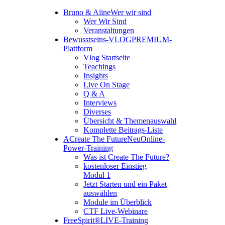
Bruno & Aline
Wer wir sind
Wer Wir Sind
Veranstaltungen
Bewusstseins-VLOG
PREMIUM-
Plattform
Vlog Startseite
Teachings
Insights
Live On Stage
Q & A
Interviews
Diverses
Übersicht & Themenauswahl
Komplette Beitrags-Liste
A
Create The Future
Neu
Online-
Power-Training
Was ist Create The Future?
kostenloser Einstieg
Modul 1
Jetzt Starten und ein Paket
auswählen
Module im Überblick
CTF Live-Webinare
FreeSpirit®
LIVE-Training