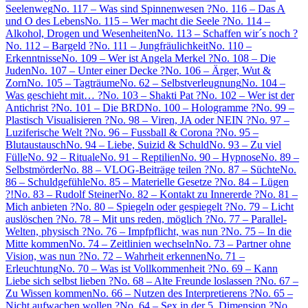
Seelenweg
No. 117 – Was sind Spinnenwesen ?
No. 116 – Das A
und O des Lebens
No. 115 – Wer macht die Seele ?
No. 114 –
Alkohol, Drogen und Wesenheiten
No. 113 – Schaffen wir´s noch ?
No. 112 – Bargeld ?
No. 111 – Jungfräulichkeit
No. 110 –
Erkenntnisse
No. 109 – Wer ist Angela Merkel ?
No. 108 – Die
Juden
No. 107 – Unter einer Decke ?
No. 106 – Ärger, Wut &
Zorn
No. 105 – Tagträume
No. 62 – Selbstverleugnung
No. 104 –
Was geschieht mit… ?
No. 103 – Shakti Pat ?
No. 102 – Wer ist der
Antichrist ?
No. 101 – Die BRD
No. 100 – Hologramme ?
No. 99 –
Plastisch Visualisieren ?
No. 98 – Viren, JA oder NEIN ?
No. 97 –
Luziferische Welt ?
No. 96 – Fussball & Corona ?
No. 95 –
Blutaustausch
No. 94 – Liebe, Suizid & Schuld
No. 93 – Zu viel
Fülle
No. 92 – Rituale
No. 91 – Reptilien
No. 90 – Hypnose
No. 89 –
Selbstmörder
No. 88 – VLOG-Beiträge teilen ?
No. 87 – Süchte
No.
86 – Schuldgefühle
No. 85 – Materielle Gesetze ?
No. 84 – Lügen
?!
No. 83 – Rudolf Steiner
No. 82 – Kontakt zu Innererde ?
No. 81 –
Mich anbieten ?
No. 80 – Spiegeln oder gespiegelt ?
No. 79 – Licht
auslöschen ?
No. 78 – Mit uns reden, möglich ?
No. 77 – Parallel-
Welten, physisch ?
No. 76 – Impfpflicht, was nun ?
No. 75 – In die
Mitte kommen
No. 74 – Zeitlinien wechseln
No. 73 – Partner ohne
Vision, was nun ?
No. 72 – Wahrheit erkennen
No. 71 –
Erleuchtung
No. 70 – Was ist Vollkommenheit ?
No. 69 – Kann
Liebe sich selbst lieben ?
No. 68 – Alte Freunde loslassen ?
No. 67 –
Zu Wissen kommen
No. 66 – Nutzen des Interpretierens ?
No. 65 –
Nicht aufwachen wollen ?
No. 64 – Sex in der 5. Dimension ?
No.