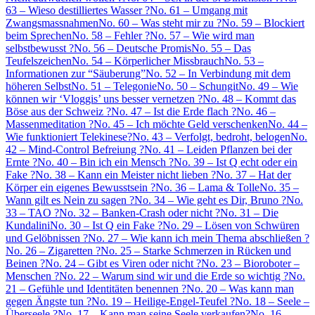
63 – Wieso destilliertes Wasser ?
No. 61 – Umgang mit
Zwangsmassnahmen
No. 60 – Was steht mir zu ?
No. 59 – Blockiert
beim Sprechen
No. 58 – Fehler ?
No. 57 – Wie wird man
selbstbewusst ?
No. 56 – Deutsche Promis
No. 55 – Das
Teufelszeichen
No. 54 – Körperlicher Missbrauch
No. 53 –
Informationen zur “Säuberung”
No. 52 – In Verbindung mit dem
höheren Selbst
No. 51 – Telegonie
No. 50 – Schungit
No. 49 – Wie
können wir ‘Vloggis’ uns besser vernetzen ?
No. 48 – Kommt das
Böse aus der Schweiz ?
No. 47 – Ist die Erde flach ?
No. 46 –
Massenmeditation ?
No. 45 – Ich möchte Geld verschenken
No. 44 –
Wie funktioniert Telekinese?
No. 43 – Verfolgt, bedroht, belogen
No.
42 – Mind-Control Befreiung ?
No. 41 – Leiden Pflanzen bei der
Ernte ?
No. 40 – Bin ich ein Mensch ?
No. 39 – Ist Q echt oder ein
Fake ?
No. 38 – Kann ein Meister nicht lieben ?
No. 37 – Hat der
Körper ein eigenes Bewusstsein ?
No. 36 – Lama & Tolle
No. 35 –
Wann gilt es Nein zu sagen ?
No. 34 – Wie geht es Dir, Bruno ?
No.
33 – TAO ?
No. 32 – Banken-Crash oder nicht ?
No. 31 – Die
Kundalini
No. 30 – Ist Q ein Fake ?
No. 29 – Lösen von Schwüren
und Gelöbnissen ?
No. 27 – Wie kann ich mein Thema abschließen ?
No. 26 – Zigaretten ?
No. 25 – Starke Schmerzen in Rücken und
Beinen ?
No. 24 – Gibt es Viren oder nicht ?
No. 23 – Bioroboter –
Menschen ?
No. 22 – Warum sind wir und die Erde so wichtig ?
No.
21 – Gefühle und Identitäten benennen ?
No. 20 – Was kann man
gegen Ängste tun ?
No. 19 – Heilige-Engel-Teufel ?
No. 18 – Seele –
Überseele ?
No. 17 – Kann man seine Seele verkaufen?
No. 16 –