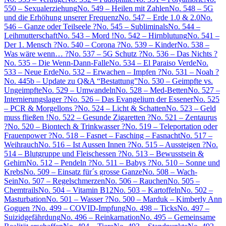
550 – Sexualerziehung
No. 549 – Heilen mit Zahlen
No. 548 – 5G
und die Erhöhung unserer Frequenz
No. 547 – Erde 1.0 & 2.0
No.
546 – Ganze oder Teilseele ?
No. 545 – Subliminals
No. 544 –
Leihmutterschaft
No. 543 – Mord !
No. 542 – Hirnblutung
No. 541 –
Der 1. Mensch ?
No. 540 – Corona ?
No. 539 – Kinder
No. 538 –
Was wäre wenn… ?
No. 537 – 5G Schutz ?
No. 536 – Das Nichts ?
No. 535 – Die Wenn-Dann-Falle
No. 534 – El Paraiso Verde
No.
533 – Neue Erde
No. 532 – Erwachen – Impfen ?
No. 531 – Noah ?
No. 445b – Update zu Q&A “Bestattung”
No. 530 – Geimpfte vs.
Ungeimpfte
No. 529 – Umwandeln
No. 528 – Med-Betten
No. 527 –
Internierungslager ?
No. 526 – Das Evangelium der Essener
No. 525
– PCR & Morgellons ?
No. 524 – Licht & Schatten
No. 523 – Geld
muss fließen !
No. 522 – Gesunde Zigaretten ?
No. 521 – Zentaurus
?
No. 520 – Biontech & Trinkwasser ?
No. 519 – Teleportation oder
Frauenpower ?
No. 518 – Fasnet – Fasching – Fasnacht
No. 517 –
Weihrauch
No. 516 – Ist Aussen Innen ?
No. 515 – Aussteigen ?
No.
514 – Blutgruppe und Fleischessen ?
No. 513 – Bewusstsein &
Gehirn
No. 512 – Pendeln ?
No. 511 – Babys ?
No. 510 – Sonne und
Krebs
No. 509 – Einsatz für´s grosse Ganze
No. 508 – Wach-
Sein
No. 507 – Regelschmerzen
No. 506 – Rauchen
No. 505 –
Chemtrails
No. 504 – Vitamin B12
No. 503 – Kartoffeln
No. 502 –
Masturbation
No. 501 – Wasser ?
No. 500 – Marduk – Kimberly Ann
Goguen ?
No. 499 – COVID-Impfung
No. 498 – Ticks
No. 497 –
Suizidgefährdung
No. 496 – Reinkarnation
No. 495 – Gemeinsame