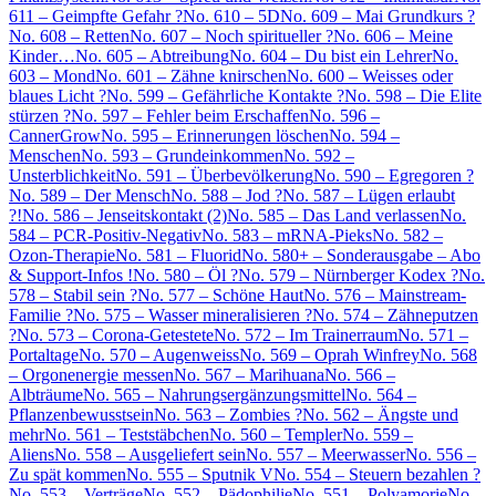
611 – Geimpfte Gefahr ?
No. 610 – 5D
No. 609 – Mai Grundkurs ?
No. 608 – Retten
No. 607 – Noch spiritueller ?
No. 606 – Meine
Kinder…
No. 605 – Abtreibung
No. 604 – Du bist ein Lehrer
No.
603 – Mond
No. 601 – Zähne knirschen
No. 600 – Weisses oder
blaues Licht ?
No. 599 – Gefährliche Kontakte ?
No. 598 – Die Elite
stürzen ?
No. 597 – Fehler beim Erschaffen
No. 596 –
CannerGrow
No. 595 – Erinnerungen löschen
No. 594 –
Menschen
No. 593 – Grundeinkommen
No. 592 –
Unsterblichkeit
No. 591 – Überbevölkerung
No. 590 – Egregoren ?
No. 589 – Der Mensch
No. 588 – Jod ?
No. 587 – Lügen erlaubt
?!
No. 586 – Jenseitskontakt (2)
No. 585 – Das Land verlassen
No.
584 – PCR-Positiv-Negativ
No. 583 – mRNA-Pieks
No. 582 –
Ozon-Therapie
No. 581 – Fluorid
No. 580+ – Sonderausgabe – Abo
& Support-Infos !
No. 580 – Öl ?
No. 579 – Nürnberger Kodex ?
No.
578 – Stabil sein ?
No. 577 – Schöne Haut
No. 576 – Mainstream-
Familie ?
No. 575 – Wasser mineralisieren ?
No. 574 – Zähneputzen
?
No. 573 – Corona-Getestete
No. 572 – Im Trainerraum
No. 571 –
Portaltage
No. 570 – Augenweiss
No. 569 – Oprah Winfrey
No. 568
– Orgonenergie messen
No. 567 – Marihuana
No. 566 –
Albträume
No. 565 – Nahrungsergänzungsmittel
No. 564 –
Pflanzenbewusstsein
No. 563 – Zombies ?
No. 562 – Ängste und
mehr
No. 561 – Teststäbchen
No. 560 – Templer
No. 559 –
Aliens
No. 558 – Ausgeliefert sein
No. 557 – Meerwasser
No. 556 –
Zu spät kommen
No. 555 – Sputnik V
No. 554 – Steuern bezahlen ?
No. 553 – Verträge
No. 552 – Pädophilie
No. 551 – Polyamorie
No.