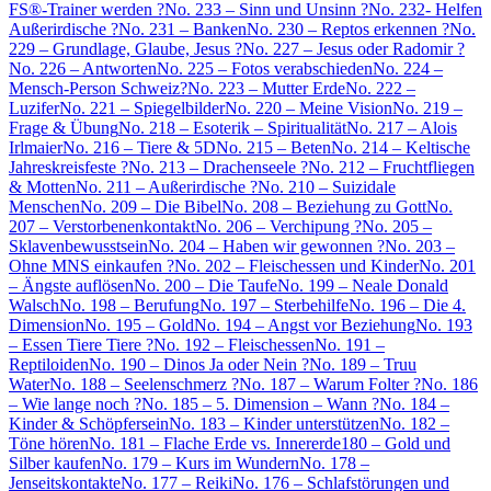
FS®-Trainer werden ?
No. 233 – Sinn und Unsinn ?
No. 232- Helfen
Außerirdische ?
No. 231 – Banken
No. 230 – Reptos erkennen ?
No.
229 – Grundlage, Glaube, Jesus ?
No. 227 – Jesus oder Radomir ?
No. 226 – Antworten
No. 225 – Fotos verabschieden
No. 224 –
Mensch-Person Schweiz?
No. 223 – Mutter Erde
No. 222 –
Luzifer
No. 221 – Spiegelbilder
No. 220 – Meine Vision
No. 219 –
Frage & Übung
No. 218 – Esoterik – Spiritualität
No. 217 – Alois
Irlmaier
No. 216 – Tiere & 5D
No. 215 – Beten
No. 214 – Keltische
Jahreskreisfeste ?
No. 213 – Drachenseele ?
No. 212 – Fruchtfliegen
& Motten
No. 211 – Außerirdische ?
No. 210 – Suizidale
Menschen
No. 209 – Die Bibel
No. 208 – Beziehung zu Gott
No.
207 – Verstorbenenkontakt
No. 206 – Verchipung ?
No. 205 –
Sklavenbewusstsein
No. 204 – Haben wir gewonnen ?
No. 203 –
Ohne MNS einkaufen ?
No. 202 – Fleischessen und Kinder
No. 201
– Ängste auflösen
No. 200 – Die Taufe
No. 199 – Neale Donald
Walsch
No. 198 – Berufung
No. 197 – Sterbehilfe
No. 196 – Die 4.
Dimension
No. 195 – Gold
No. 194 – Angst vor Beziehung
No. 193
– Essen Tiere Tiere ?
No. 192 – Fleischessen
No. 191 –
Reptiloiden
No. 190 – Dinos Ja oder Nein ?
No. 189 – Truu
Water
No. 188 – Seelenschmerz ?
No. 187 – Warum Folter ?
No. 186
– Wie lange noch ?
No. 185 – 5. Dimension – Wann ?
No. 184 –
Kinder & Schöpfersein
No. 183 – Kinder unterstützen
No. 182 –
Töne hören
No. 181 – Flache Erde vs. Innererde
180 – Gold und
Silber kaufen
No. 179 – Kurs im Wundern
No. 178 –
Jenseitskontakte
No. 177 – Reiki
No. 176 – Schlafstörungen und