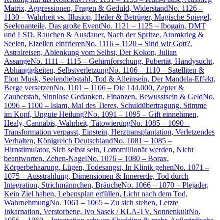
Matrix, Aggressionen, Fragen & Geduld, Widerstand
No. 1126 –
1130 – Wahrheit vs. Illusion, Heiler & Betrüger, Magische Spiegel,
Seelenanteile, Das große Event
No. 1121 – 1125 – Ibogain, DMT
und LSD, Rauchen & Ausdauer, Nach der Spritze, Atomkrieg &
Seelen, Eizellen einfrieren
No. 1116 – 1120 – Sind wir Gott?,
Astralreisen, Ablenkung vom Selbst, Der Kokon, Julian
Assange
No. 1111 – 1115 – Gehirnforschung, Pubertät, Handysucht,
Abhängigkeiten, Selbstverletzung
No. 1106 – 1110 – Satelliten &
Elon Musk, Seelendiebstahl, Tod & Alleinsein, Der Mandela-Effekt,
Berge versetzen
No. 1101 – 1106 – Die 144.000, Zepter &
Zauberstab, Sinnlose Gedanken, Finanzen, Bewusstsein & Geld
No.
1096 – 1100 – Islam, Mal des Tieres, Schuldübertragung, Stimme
im Kopf, Ungute Heilung?
No. 1091 – 1095 – Gift einnehmen,
Healy, Cannabis, Wahrheit, Tätowierung
No. 1085 – 1090 –
Transformation verpasst, Einstein, Herztransplantation, Verletzendes
Verhalten, Königreich Deutschland
No. 1081 – 1085 –
Hirnstimulator, Sich selbst sein, Lottomillionär werden, Nicht
beantworten, Zehen-Nagel
No. 1076 – 1080 – Borax,
Körperbehaarung, Lügen, Todesangst, In Klinik gehen
No. 1071 –
1075 – Ausstrahlung, Dimensionen & Innererde, Tod durch
Integration, Strichmännchen, Bräuche
No. 1066 – 1070 – Plejader,
Kein Ziel haben, Lebensplan erfüllen, Licht nach dem Tod,
Wahrnehmung
No. 1061 – 1065 – Zu sich stehen, Letzte
Inkarnation, Verstorbene, Ivo Sasek / KLA-TV, Sonnenkult
No.