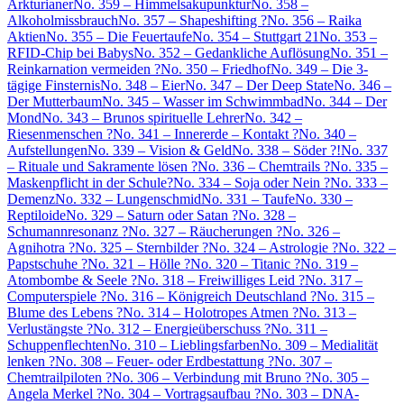
Arkturianer
No. 359 – Himmelsakupunktur
No. 358 –
Alkoholmissbrauch
No. 357 – Shapeshifting ?
No. 356 – Raika
Aktien
No. 355 – Die Feuertaufe
No. 354 – Stuttgart 21
No. 353 –
RFID-Chip bei Babys
No. 352 – Gedankliche Auflösung
No. 351 –
Reinkarnation vermeiden ?
No. 350 – Friedhof
No. 349 – Die 3-
tägige Finsternis
No. 348 – Eier
No. 347 – Der Deep State
No. 346 –
Der Mutterbaum
No. 345 – Wasser im Schwimmbad
No. 344 – Der
Mond
No. 343 – Brunos spirituelle Lehrer
No. 342 –
Riesenmenschen ?
No. 341 – Innererde – Kontakt ?
No. 340 –
Aufstellungen
No. 339 – Vision & Geld
No. 338 – Söder ?!
No. 337
– Rituale und Sakramente lösen ?
No. 336 – Chemtrails ?
No. 335 –
Maskenpflicht in der Schule?
No. 334 – Soja oder Nein ?
No. 333 –
Demenz
No. 332 – Lungenschmid
No. 331 – Taufe
No. 330 –
Reptiloide
No. 329 – Saturn oder Satan ?
No. 328 –
Schumannresonanz ?
No. 327 – Räucherungen ?
No. 326 –
Agnihotra ?
No. 325 – Sternbilder ?
No. 324 – Astrologie ?
No. 322 –
Papstschuhe ?
No. 321 – Hölle ?
No. 320 – Titanic ?
No. 319 –
Atombombe & Seele ?
No. 318 – Freiwilliges Leid ?
No. 317 –
Computerspiele ?
No. 316 – Königreich Deutschland ?
No. 315 –
Blume des Lebens ?
No. 314 – Holotropes Atmen ?
No. 313 –
Verlustängste ?
No. 312 – Energieüberschuss ?
No. 311 –
Schuppenflechten
No. 310 – Lieblingsfarben
No. 309 – Medialität
lenken ?
No. 308 – Feuer- oder Erdbestattung ?
No. 307 –
Chemtrailpiloten ?
No. 306 – Verbindung mit Bruno ?
No. 305 –
Angela Merkel ?
No. 304 – Vortragsaufbau ?
No. 303 – DNA-