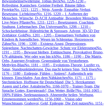
Bewusstseinserweiterung, Tobias Beck
No. 1226-1230 –
Refreshing, Kaninchen, Geistige Freiheit, Bäume fällen,
Projekte
No. 1221- 1225 – Wein, Anrede, Empathie-Verlust,
Besetzung, Lichtkörper
No. 1216- 1220 – 1. Auftreten der
Menschen, Wünsche, D-ACH Antipathie, Besondere Menschen,
Live-Wave Pflaster
No. 1211- 1215 – Besetzungen, Coaching,
Spaltung, Liebemachen, Das Universum
No. 1206 – 1210 –
Schockerlebnisse, Hülenfrüchte & Sprossen, Advent, 3D-5D Der
Zeitfaktor, Gold
No. 1201 – 1205 – Eigenartiges Verhalten von
Kindern & Jugendlichen, Wesen im Schlepptau, Herzensweg,
Zähne
No. 1196 – 1200 – Existenz-Angst, Depressionen,
Spiegelung, Nachtschatten-Gewächse, Schutz vor Elektrosmog
No.
1191 – 1195 – Bewusst bleiben, Enttäuschung, Provokativer Bruno,
UN-abhängig, Wer oder was bin ich
No. 1186 – 1190 – Die Matrix,
Orbs, Asperger-Syndrom, Gegenstände von Verstorbenen,
Methylen-Blau
No. 1181 – 1185 – Evolutions-Theorie, Luzifer vs.
Satan, Standpunktänderung, Das macht keinen Sinn, Sich lösen
No.
1176 – 1180 – Epilepsie, Fühlen – Spüren?, Authentisch sein
können, Einschlafen, Aus dem Nähkästchen
No. 1171 – 1175 –
Stechmücken, Hoffnung für Deutschland, Die 5. Herzkammer,
Augen und Leber, Astralreise
No. 1166-1070 – Trainer-Team, Die
Sprache Gottes, Energieraub?, Das Wetter, Brille?
No. 1161-1065 –
100% Fühlen, Seelenaustausch, Ahnenreihe heilen, Werbung,
Ernstgenommen werden
No. 1156-1060 – Vision oder
Wunschtraum, Grabovoi, Geld, Epilespie, Die Zeit nutzen
No. 1151-