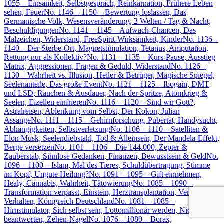
1055 – Einsamkeit, Selbstgespräch, Reinkarnation, Frühere Leben
sehen, Feuer
No. 1146 – 1150 – Bewertung loslassen, Das
Germanische Volk, Wesensveränderung, 2 Welten / Tag & Nacht,
Beschuldigungen
No. 1141 – 1145 – Aufwach-Chancen, Das
Malzeichen, Widerstand, FreeSpirit-Wirksamkeit, Kinder
No. 1136 –
1140 – Der Sterbe-Ort, Magnetstimulation, Tetanus, Amputation,
Rettung nur als Kollektiv?
No. 1131 – 1135 – Kurs-Pause, Ausstieg
Matrix, Aggressionen, Fragen & Geduld, Widerstand
No. 1126 –
1130 – Wahrheit vs. Illusion, Heiler & Betrüger, Magische Spiegel,
Seelenanteile, Das große Event
No. 1121 – 1125 – Ibogain, DMT
und LSD, Rauchen & Ausdauer, Nach der Spritze, Atomkrieg &
Seelen, Eizellen einfrieren
No. 1116 – 1120 – Sind wir Gott?,
Astralreisen, Ablenkung vom Selbst, Der Kokon, Julian
Assange
No. 1111 – 1115 – Gehirnforschung, Pubertät, Handysucht,
Abhängigkeiten, Selbstverletzung
No. 1106 – 1110 – Satelliten &
Elon Musk, Seelendiebstahl, Tod & Alleinsein, Der Mandela-Effekt,
Berge versetzen
No. 1101 – 1106 – Die 144.000, Zepter &
Zauberstab, Sinnlose Gedanken, Finanzen, Bewusstsein & Geld
No.
1096 – 1100 – Islam, Mal des Tieres, Schuldübertragung, Stimme
im Kopf, Ungute Heilung?
No. 1091 – 1095 – Gift einnehmen,
Healy, Cannabis, Wahrheit, Tätowierung
No. 1085 – 1090 –
Transformation verpasst, Einstein, Herztransplantation, Verletzendes
Verhalten, Königreich Deutschland
No. 1081 – 1085 –
Hirnstimulator, Sich selbst sein, Lottomillionär werden, Nicht
beantworten, Zehen-Nagel
No. 1076 – 1080 – Borax,