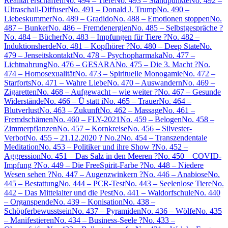
Realität erschaffen
No. 494 – Tiere
No. 493 – Standpunkte
No. 492 –
Ultraschall-Diffuser
No. 491 – Donald J. Trump
No. 490 –
Liebeskummer
No. 489 – Gradido
No. 488 – Emotionen stoppen
No.
487 – Bunker
No. 486 – Fremdenergien
No. 485 – Selbstgespräche ?
No. 484 – Bücher
No. 483 – Impfungen für Tiere ?
No. 482 –
Induktionsherde
No. 481 – Kopfhörer ?
No. 480 – Deep State
No.
479 – Jenseitskontakt
No. 478 – Psychopharmaka
No. 477 –
Lichtnahrung
No. 476 – GESARA
No. 475 – Die 3. Macht ?
No.
474 – Homosexualität
No. 473 – Spirituelle Monogamie
No. 472 –
Starforts
No. 471 – Wahre Liebe
No. 470 – Auswandern
No. 469 –
Zigaretten
No. 468 – Aufgewacht – wie weiter ?
No. 467 – Gesunde
Widerstände
No. 466 – Ü statt i
No. 465 – Trauer
No. 464 –
Blutverlust
No. 463 – Zukunft
No. 462 – Massage
No. 461 –
Fremdschämen
No. 460 – FLY-2021
No. 459 – Belogen
No. 458 –
Zimmerpflanzen
No. 457 – Kornkreise
No. 456 – Silvester-
Verbot
No. 455 – 21.12.2020 ? No.2
No. 454 – Transzendentale
Meditation
No. 453 – Politiker und ihre Show ?
No. 452 –
Aggression
No. 451 – Das Salz in den Meeren ?
No. 450 – COVID-
Impfung ?
No. 449 – Die FreeSpirit-Farbe ?
No. 448 – Niedere
Wesen sehen ?
No. 447 – Augenzwinkern ?
No. 446 – Anabiose
No.
445 – Bestattung
No. 444 – PCR-Test
No. 443 – Seelenlose Tiere
No.
442 – Das Mittelalter und die Pest
No. 441 – Waldorfschule
No. 440
– Organspende
No. 439 – Konisation
No. 438 –
Schöpferbewusstsein
No. 437 – Pyramiden
No. 436 – Wölfe
No. 435
– Manifestieren
No. 434 – Business-Seele ?
No. 433 –