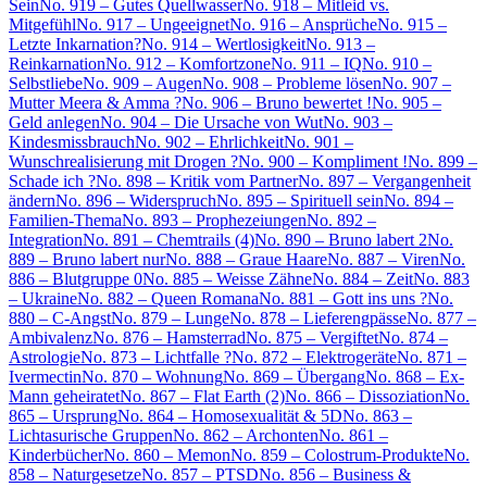
Sein
No. 919 – Gutes Quellwasser
No. 918 – Mitleid vs.
Mitgefühl
No. 917 – Ungeeignet
No. 916 – Ansprüche
No. 915 –
Letzte Inkarnation?
No. 914 – Wertlosigkeit
No. 913 –
Reinkarnation
No. 912 – Komfortzone
No. 911 – IQ
No. 910 –
Selbstliebe
No. 909 – Augen
No. 908 – Probleme lösen
No. 907 –
Mutter Meera & Amma ?
No. 906 – Bruno bewertet !
No. 905 –
Geld anlegen
No. 904 – Die Ursache von Wut
No. 903 –
Kindesmissbrauch
No. 902 – Ehrlichkeit
No. 901 –
Wunschrealisierung mit Drogen ?
No. 900 – Kompliment !
No. 899 –
Schade ich ?
No. 898 – Kritik vom Partner
No. 897 – Vergangenheit
ändern
No. 896 – Widerspruch
No. 895 – Spirituell sein
No. 894 –
Familien-Thema
No. 893 – Prophezeiungen
No. 892 –
Integration
No. 891 – Chemtrails (4)
No. 890 – Bruno labert 2
No.
889 – Bruno labert nur
No. 888 – Graue Haare
No. 887 – Viren
No.
886 – Blutgruppe 0
No. 885 – Weisse Zähne
No. 884 – Zeit
No. 883
– Ukraine
No. 882 – Queen Romana
No. 881 – Gott ins uns ?
No.
880 – C-Angst
No. 879 – Lunge
No. 878 – Lieferengpässe
No. 877 –
Ambivalenz
No. 876 – Hamsterrad
No. 875 – Vergiftet
No. 874 –
Astrologie
No. 873 – Lichtfalle ?
No. 872 – Elektrogeräte
No. 871 –
Ivermectin
No. 870 – Wohnung
No. 869 – Übergang
No. 868 – Ex-
Mann geheiratet
No. 867 – Flat Earth (2)
No. 866 – Dissoziation
No.
865 – Ursprung
No. 864 – Homosexualität & 5D
No. 863 –
Lichtasurische Gruppen
No. 862 – Archonten
No. 861 –
Kinderbücher
No. 860 – Memon
No. 859 – Colostrum-Produkte
No.
858 – Naturgesetze
No. 857 – PTSD
No. 856 – Business &