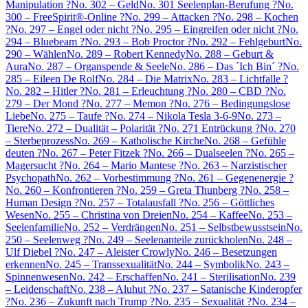
Manipulation ?
No. 302 – Geld
No. 301 Seelenplan-Berufung ?
No.
300 – FreeSpirit®-Online ?
No. 299 – Attacken ?
No. 298 – Kochen
?
No. 297 – Engel oder nicht ?
No. 295 – Eingreifen oder nicht ?
No.
294 – Bluebeam ?
No. 293 – Bob Proctor ?
No. 292 – Fehlgeburt
No.
290 – Wählen
No. 289 – Robert Kennedy
No. 288 – Geburt &
Aura
No. 287 – Organspende & Seele
No. 286 – Das ´Ich Bin´ ?
No.
285 – Eileen De Rolf
No. 284 – Die Matrix
No. 283 – Lichtfalle ?
No. 282 – Hitler ?
No. 281 – Erleuchtung ?
No. 280 – CBD ?
No.
279 – Der Mond ?
No. 277 – Memon ?
No. 276 – Bedingungslose
Liebe
No. 275 – Taufe ?
No. 274 – Nikola Tesla 3-6-9
No. 273 –
Tiere
No. 272 – Dualität – Polarität ?
No. 271 Entrückung ?
No. 270
– Sterbeprozess
No. 269 – Katholische Kirche
No. 268 – Gefühle
deuten ?
No. 267 – Peter Fitzek ?
No. 266 – Dualseelen ?
No. 265 –
Magersucht ?
No. 264 – Mario Mantese ?
No. 263 – Narzistischer
Psychopath
No. 262 – Vorbestimmung ?
No. 261 – Gegenenergie ?
No. 260 – Konfrontieren ?
No. 259 – Greta Thunberg ?
No. 258 –
Human Design ?
No. 257 – Totalausfall ?
No. 256 – Göttliches
Wesen
No. 255 – Christina von Dreien
No. 254 – Kaffee
No. 253 –
Seelenfamilie
No. 252 – Verdrängen
No. 251 – Selbstbewusstsein
No.
250 – Seelenweg ?
No. 249 – Seelenanteile zurückholen
No. 248 –
Ulf Diebel ?
No. 247 – Aleister Crowly
No. 246 – Besetzungen
erkennen
No. 245 – Transsexualität
No. 244 – Symbolik
No. 243 –
Spinnenwesen
No. 242 – Erschaffen
No. 241 – Sterilisation
No. 239
– Leidenschaft
No. 238 – Aluhut ?
No. 237 – Satanische Kinderopfer
?
No. 236 – Zukunft nach Trump ?
No. 235 – Sexualität ?
No. 234 –