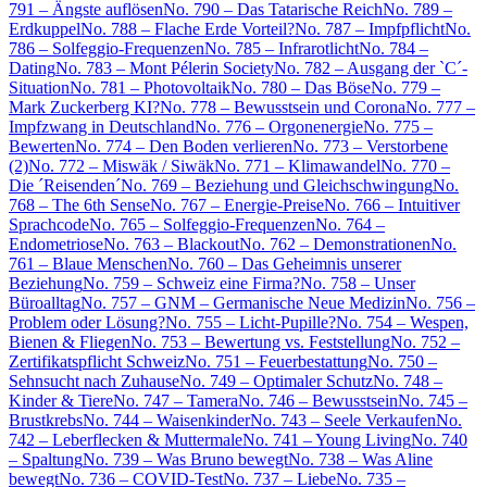
791 – Ängste auflösen
No. 790 – Das Tatarische Reich
No. 789 –
Erdkuppel
No. 788 – Flache Erde Vorteil?
No. 787 – Impfpflicht
No.
786 – Solfeggio-Frequenzen
No. 785 – Infrarotlicht
No. 784 –
Dating
No. 783 – Mont Pélerin Society
No. 782 – Ausgang der `C´-
Situation
No. 781 – Photovoltaik
No. 780 – Das Böse
No. 779 –
Mark Zuckerberg KI?
No. 778 – Bewusstsein und Corona
No. 777 –
Impfzwang in Deutschland
No. 776 – Orgonenergie
No. 775 –
Bewerten
No. 774 – Den Boden verlieren
No. 773 – Verstorbene
(2)
No. 772 – Miswäk / Siwäk
No. 771 – Klimawandel
No. 770 –
Die ´Reisenden´
No. 769 – Beziehung und Gleichschwingung
No.
768 – The 6th Sense
No. 767 – Energie-Preise
No. 766 – Intuitiver
Sprachcode
No. 765 – Solfeggio-Frequenzen
No. 764 –
Endometriose
No. 763 – Blackout
No. 762 – Demonstrationen
No.
761 – Blaue Menschen
No. 760 – Das Geheimnis unserer
Beziehung
No. 759 – Schweiz eine Firma?
No. 758 – Unser
Büroalltag
No. 757 – GNM – Germanische Neue Medizin
No. 756 –
Problem oder Lösung?
No. 755 – Licht-Pupille?
No. 754 – Wespen,
Bienen & Fliegen
No. 753 – Bewertung vs. Feststellung
No. 752 –
Zertifikatspflicht Schweiz
No. 751 – Feuerbestattung
No. 750 –
Sehnsucht nach Zuhause
No. 749 – Optimaler Schutz
No. 748 –
Kinder & Tiere
No. 747 – Tamera
No. 746 – Bewusstsein
No. 745 –
Brustkrebs
No. 744 – Waisenkinder
No. 743 – Seele Verkaufen
No.
742 – Leberflecken & Muttermale
No. 741 – Young Living
No. 740
– Spaltung
No. 739 – Was Bruno bewegt
No. 738 – Was Aline
bewegt
No. 736 – COVID-Test
No. 737 – Liebe
No. 735 –