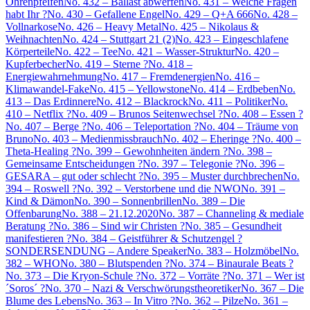
Ohrenpfeifen
No. 432 – Ballast abwerfen
No. 431 – Welche Fragen
habt Ihr ?
No. 430 – Gefallene Engel
No. 429 – Q+A 666
No. 428 –
Vollnarkose
No. 426 – Heavy Metal
No. 425 – Nikolaus &
Weihnachten
No. 424 – Stuttgart 21 (2)
No. 423 – Eingeschlafene
Körperteile
No. 422 – Tee
No. 421 – Wasser-Struktur
No. 420 –
Kupferbecher
No. 419 – Sterne ?
No. 418 –
Energiewahrnehmung
No. 417 – Fremdenergien
No. 416 –
Klimawandel-Fake
No. 415 – Yellowstone
No. 414 – Erdbeben
No.
413 – Das Erdinnere
No. 412 – Blackrock
No. 411 – Politiker
No.
410 – Netflix ?
No. 409 – Brunos Seitenwechsel ?
No. 408 – Essen ?
No. 407 – Berge ?
No. 406 – Teleportation ?
No. 404 – Träume von
Bruno
No. 403 – Medienmissbrauch
No. 402 – Eheringe ?
No. 400 –
Theta-Healing ?
No. 399 – Gewohnheiten ändern ?
No. 398 –
Gemeinsame Entscheidungen ?
No. 397 – Telegonie ?
No. 396 –
GESARA – gut oder schlecht ?
No. 395 – Muster durchbrechen
No.
394 – Roswell ?
No. 392 – Verstorbene und die NWO
No. 391 –
Kind & Dämon
No. 390 – Sonnenbrillen
No. 389 – Die
Offenbarung
No. 388 – 21.12.2020
No. 387 – Channeling & mediale
Beratung ?
No. 386 – Sind wir Christen ?
No. 385 – Gesundheit
manifestieren ?
No. 384 – Geistführer & Schutzengel ?
SONDERSENDUNG – Andere Speaker
No. 383 – Holzmöbel
No.
382 – WHO
No. 380 – Blutspenden ?
No. 374 – Binaurale Beats ?
No. 373 – Die Kryon-Schule ?
No. 372 – Vorräte ?
No. 371 – Wer ist
´Soros´ ?
No. 370 – Nazi & Verschwörungstheoretiker
No. 367 – Die
Blume des Lebens
No. 363 – In Vitro ?
No. 362 – Pilze
No. 361 –