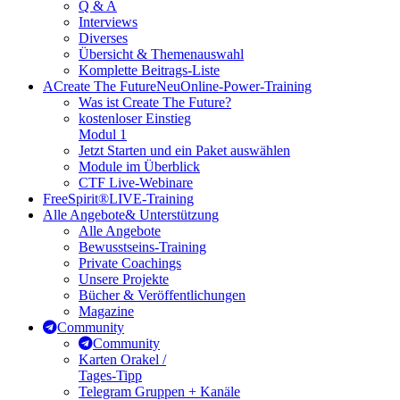
Q & A
Interviews
Diverses
Übersicht & Themenauswahl
Komplette Beitrags-Liste
A
Create The Future
Neu
Online-Power-Training
Was ist Create The Future?
kostenloser Einstieg
Modul 1
Jetzt Starten und ein Paket auswählen
Module im Überblick
CTF Live-Webinare
FreeSpirit®
LIVE-Training
Alle Angebote
& Unterstützung
Alle Angebote
Bewusstseins-Training
Private Coachings
Unsere Projekte
Bücher & Veröffentlichungen
Magazine
Community
Community
Karten Orakel /
Tages-Tipp
Telegram Gruppen + Kanäle