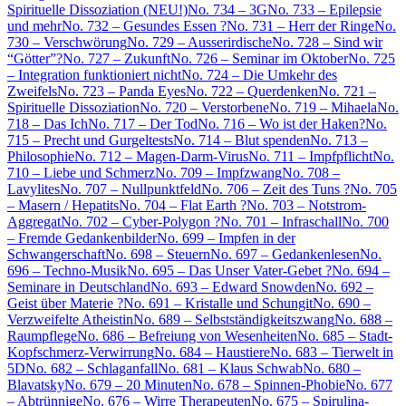
Spirituelle Dissoziation (NEU!)
No. 734 – 3G
No. 733 – Epilepsie
und mehr
No. 732 – Gesundes Essen ?
No. 731 – Herr der Ringe
No.
730 – Verschwörung
No. 729 – Ausserirdische
No. 728 – Sind wir
“Götter”?
No. 727 – Zukunft
No. 726 – Seminar im Oktober
No. 725
– Integration funktioniert nicht
No. 724 – Die Umkehr des
Zweifels
No. 723 – Panda Eyes
No. 722 – Querdenken
No. 721 –
Spirituelle Dissoziation
No. 720 – Verstorbene
No. 719 – Mihaela
No.
718 – Das Ich
No. 717 – Der Tod
No. 716 – Wo ist der Haken?
No.
715 – Precht und Gurgeltests
No. 714 – Blut spenden
No. 713 –
Philosophie
No. 712 – Magen-Darm-Virus
No. 711 – Impfpflicht
No.
710 – Liebe und Schmerz
No. 709 – Impfzwang
No. 708 –
Lavylites
No. 707 – Nullpunktfeld
No. 706 – Zeit des Tuns ?
No. 705
– Masern / Hepatits
No. 704 – Flat Earth ?
No. 703 – Notstrom-
Aggregat
No. 702 – Cyber-Polygon ?
No. 701 – Infraschall
No. 700
– Fremde Gedankenbilder
No. 699 – Impfen in der
Schwangerschaft
No. 698 – Steuern
No. 697 – Gedankenlesen
No.
696 – Techno-Musik
No. 695 – Das Unser Vater-Gebet ?
No. 694 –
Seminare in Deutschland
No. 693 – Edward Snowden
No. 692 –
Geist über Materie ?
No. 691 – Kristalle und Schungit
No. 690 –
Verzweifelte Atheistin
No. 689 – Selbstständigkeitszwang
No. 688 –
Raumpflege
No. 686 – Befreiung von Wesenheiten
No. 685 – Stadt-
Kopfschmerz-Verwirrung
No. 684 – Haustiere
No. 683 – Tierwelt in
5D
No. 682 – Schlaganfall
No. 681 – Klaus Schwab
No. 680 –
Blavatsky
No. 679 – 20 Minuten
No. 678 – Spinnen-Phobie
No. 677
– Abtrünnige
No. 676 – Wirre Therapeuten
No. 675 – Spirulina-