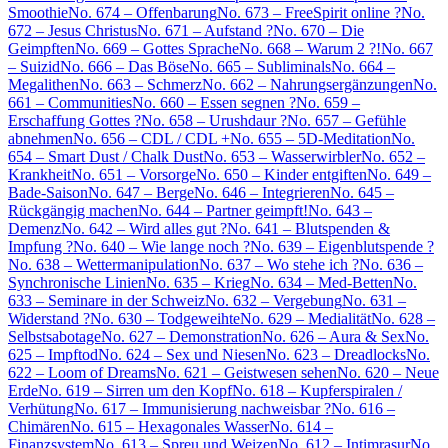
Smoothie
No. 674 – Offenbarung
No. 673 – FreeSpirit online ?
No.
672 – Jesus Christus
No. 671 – Aufstand ?
No. 670 – Die
Geimpften
No. 669 – Gottes Sprache
No. 668 – Warum 2 ?!
No. 667
– Suizid
No. 666 – Das Böse
No. 665 – Subliminals
No. 664 –
Megalithen
No. 663 – Schmerz
No. 662 – Nahrungsergänzungen
No.
661 – Communities
No. 660 – Essen segnen ?
No. 659 –
Erschaffung Gottes ?
No. 658 – Urushdaur ?
No. 657 – Gefühle
abnehmen
No. 656 – CDL / CDL +
No. 655 – 5D-Meditation
No.
654 – Smart Dust / Chalk Dust
No. 653 – Wasserwirbler
No. 652 –
Krankheit
No. 651 – Vorsorge
No. 650 – Kinder entgiften
No. 649 –
Bade-Saison
No. 647 – Berge
No. 646 – Integrieren
No. 645 –
Rückgängig machen
No. 644 – Partner geimpft!
No. 643 –
Demenz
No. 642 – Wird alles gut ?
No. 641 – Blutspenden &
Impfung ?
No. 640 – Wie lange noch ?
No. 639 – Eigenblutspende ?
No. 638 – Wettermanipulation
No. 637 – Wo stehe ich ?
No. 636 –
Synchronische Linien
No. 635 – Krieg
No. 634 – Med-Betten
No.
633 – Seminare in der Schweiz
No. 632 – Vergebung
No. 631 –
Widerstand ?
No. 630 – Todgeweihte
No. 629 – Medialität
No. 628 –
Selbstsabotage
No. 627 – Demonstration
No. 626 – Aura & Sex
No.
625 – Impftod
No. 624 – Sex und Niesen
No. 623 – Dreadlocks
No.
622 – Loom of Dreams
No. 621 – Geistwesen sehen
No. 620 – Neue
Erde
No. 619 – Sirren um den Kopf
No. 618 – Kupferspiralen /
Verhütung
No. 617 – Immunisierung nachweisbar ?
No. 616 –
Chimären
No. 615 – Hexagonales Wasser
No. 614 –
Finanzsystem
No. 613 – Spreu und Weizen
No. 612 – Intimrasur
No.