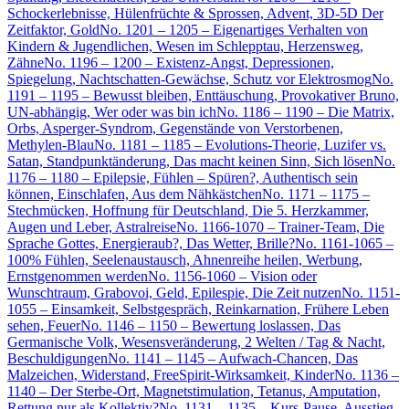
Schockerlebnisse, Hülenfrüchte & Sprossen, Advent, 3D-5D Der
Zeitfaktor, Gold
No. 1201 – 1205 – Eigenartiges Verhalten von
Kindern & Jugendlichen, Wesen im Schlepptau, Herzensweg,
Zähne
No. 1196 – 1200 – Existenz-Angst, Depressionen,
Spiegelung, Nachtschatten-Gewächse, Schutz vor Elektrosmog
No.
1191 – 1195 – Bewusst bleiben, Enttäuschung, Provokativer Bruno,
UN-abhängig, Wer oder was bin ich
No. 1186 – 1190 – Die Matrix,
Orbs, Asperger-Syndrom, Gegenstände von Verstorbenen,
Methylen-Blau
No. 1181 – 1185 – Evolutions-Theorie, Luzifer vs.
Satan, Standpunktänderung, Das macht keinen Sinn, Sich lösen
No.
1176 – 1180 – Epilepsie, Fühlen – Spüren?, Authentisch sein
können, Einschlafen, Aus dem Nähkästchen
No. 1171 – 1175 –
Stechmücken, Hoffnung für Deutschland, Die 5. Herzkammer,
Augen und Leber, Astralreise
No. 1166-1070 – Trainer-Team, Die
Sprache Gottes, Energieraub?, Das Wetter, Brille?
No. 1161-1065 –
100% Fühlen, Seelenaustausch, Ahnenreihe heilen, Werbung,
Ernstgenommen werden
No. 1156-1060 – Vision oder
Wunschtraum, Grabovoi, Geld, Epilespie, Die Zeit nutzen
No. 1151-
1055 – Einsamkeit, Selbstgespräch, Reinkarnation, Frühere Leben
sehen, Feuer
No. 1146 – 1150 – Bewertung loslassen, Das
Germanische Volk, Wesensveränderung, 2 Welten / Tag & Nacht,
Beschuldigungen
No. 1141 – 1145 – Aufwach-Chancen, Das
Malzeichen, Widerstand, FreeSpirit-Wirksamkeit, Kinder
No. 1136 –
1140 – Der Sterbe-Ort, Magnetstimulation, Tetanus, Amputation,
Rettung nur als Kollektiv?
No. 1131 – 1135 – Kurs-Pause, Ausstieg