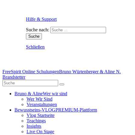
Hilfe & Support
Suche nach:
Schließen
FreeSpirit Online Schulungen
Bruno Würtenberger & Aline N.
Brandstetter
Bruno & Aline
Wer wir sind
Wer Wir Sind
Veranstaltungen
Bewusstseins-VLOG
PREMIUM-Plattform
Vlog Startseite
Teachings
Insights
Live On Stage