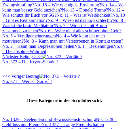
Zwangsimpfung?
No. 15 – Wie wichtig ist Ernährung?
No. 14 – Wie
kann man besser Geld anziehen?
No. 13 – Donald Trump?
No. 12 –
Wie schützt Ihr Euch vor 5G?
No. 11 – Was ist Weiblichkeit?
No. 10
– Gibt es Reinkarnation?
No. 9 – Wieso ist das Ego schlecht?
No. 8 –
Was ist die beste Meditation?
No. 7 – Wie ist es mit Bruno
zusammen zu leben?
No. 6 – Wäre nicht alles schöner ohne Geld?
No. 5 – Verallgemeinerungen
No. 4 – Wie kann ich mich
motivieren?
No. 3 – Kann man mit Verstorbenen in Kontakt treten?
No. 2 – Kann man Depressionen heilen
No. 1 – Beziehungen
No. 0
– Die absolute Wahrheit
Nächster Beitrag >>>
No. 373 – Die Kryon-Schule ?
<<< Voriger Beitrag
No. 371 – Wer ist ´Soros´ ?
Diese Kategorie in der Scrollübersicht.
No. 1329 – Seelenplan und Bewusstseinsforschung
No. 1328 –
Geldfluss und Freude
No. 1327 – Lange Freundschaften