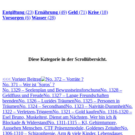
Entgiftung
(23)
Ernährung
(49)
Geld
(71)
Krise
(18)
Vorsorgen
(6)
Wasser
(28)
Diese Kategorie in der Scrollübersicht.
<<< Voriger Beitrag
No. 371 – Wer ist ´Soros´ ?
No. 1329 – Seelenplan und Bewusstseinsforschung
No. 1328 –
Geldfluss und Freude
No. 1327 – Lange Freundschaften
beenden
No. 1326 – Luzides Träumen
No. 1325 – Personen in
Träumen
No. 1324 – Secondhand
No. 1323 – Naivität-Dummheit
No.
1322 – Verletzen-Triggern
No. 1321 – Gold kaufen
No. 1316-1320 –
Esel Bruno, Muskeltest, Dienst am Nächsten, Wer bin ich &
Blockade & Widerstand
No. 1311-1315 – KI, Gehirntumore,
Aussehen Menschen, CTF Präsenzmodule, Goldenes Zeitalter
No.
1306-1310 – Schizophrenie, Arm & viele Kinder, Lebensdauer,