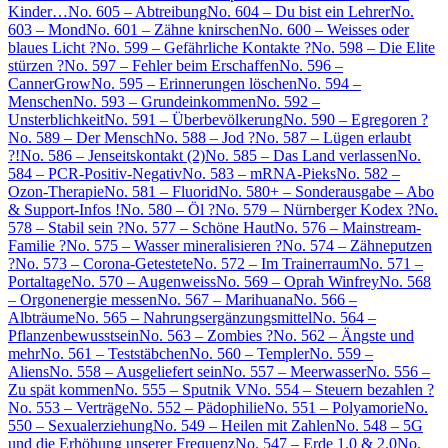
Kinder…
No. 605 – Abtreibung
No. 604 – Du bist ein Lehrer
No.
603 – Mond
No. 601 – Zähne knirschen
No. 600 – Weisses oder
blaues Licht ?
No. 599 – Gefährliche Kontakte ?
No. 598 – Die Elite
stürzen ?
No. 597 – Fehler beim Erschaffen
No. 596 –
CannerGrow
No. 595 – Erinnerungen löschen
No. 594 –
Menschen
No. 593 – Grundeinkommen
No. 592 –
Unsterblichkeit
No. 591 – Überbevölkerung
No. 590 – Egregoren ?
No. 589 – Der Mensch
No. 588 – Jod ?
No. 587 – Lügen erlaubt
?!
No. 586 – Jenseitskontakt (2)
No. 585 – Das Land verlassen
No.
584 – PCR-Positiv-Negativ
No. 583 – mRNA-Pieks
No. 582 –
Ozon-Therapie
No. 581 – Fluorid
No. 580+ – Sonderausgabe – Abo
& Support-Infos !
No. 580 – Öl ?
No. 579 – Nürnberger Kodex ?
No.
578 – Stabil sein ?
No. 577 – Schöne Haut
No. 576 – Mainstream-
Familie ?
No. 575 – Wasser mineralisieren ?
No. 574 – Zähneputzen
?
No. 573 – Corona-Getestete
No. 572 – Im Trainerraum
No. 571 –
Portaltage
No. 570 – Augenweiss
No. 569 – Oprah Winfrey
No. 568
– Orgonenergie messen
No. 567 – Marihuana
No. 566 –
Albträume
No. 565 – Nahrungsergänzungsmittel
No. 564 –
Pflanzenbewusstsein
No. 563 – Zombies ?
No. 562 – Ängste und
mehr
No. 561 – Teststäbchen
No. 560 – Templer
No. 559 –
Aliens
No. 558 – Ausgeliefert sein
No. 557 – Meerwasser
No. 556 –
Zu spät kommen
No. 555 – Sputnik V
No. 554 – Steuern bezahlen ?
No. 553 – Verträge
No. 552 – Pädophilie
No. 551 – Polyamorie
No.
550 – Sexualerziehung
No. 549 – Heilen mit Zahlen
No. 548 – 5G
und die Erhöhung unserer Frequenz
No. 547 – Erde 1.0 & 2.0
No.