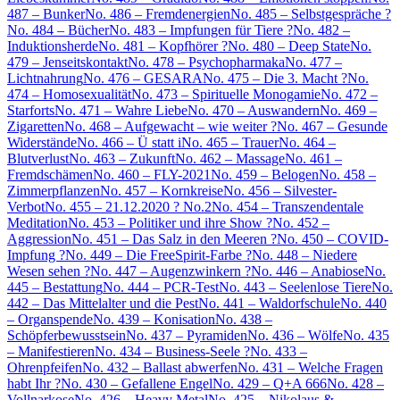
487 – Bunker
No. 486 – Fremdenergien
No. 485 – Selbstgespräche ?
No. 484 – Bücher
No. 483 – Impfungen für Tiere ?
No. 482 –
Induktionsherde
No. 481 – Kopfhörer ?
No. 480 – Deep State
No.
479 – Jenseitskontakt
No. 478 – Psychopharmaka
No. 477 –
Lichtnahrung
No. 476 – GESARA
No. 475 – Die 3. Macht ?
No.
474 – Homosexualität
No. 473 – Spirituelle Monogamie
No. 472 –
Starforts
No. 471 – Wahre Liebe
No. 470 – Auswandern
No. 469 –
Zigaretten
No. 468 – Aufgewacht – wie weiter ?
No. 467 – Gesunde
Widerstände
No. 466 – Ü statt i
No. 465 – Trauer
No. 464 –
Blutverlust
No. 463 – Zukunft
No. 462 – Massage
No. 461 –
Fremdschämen
No. 460 – FLY-2021
No. 459 – Belogen
No. 458 –
Zimmerpflanzen
No. 457 – Kornkreise
No. 456 – Silvester-
Verbot
No. 455 – 21.12.2020 ? No.2
No. 454 – Transzendentale
Meditation
No. 453 – Politiker und ihre Show ?
No. 452 –
Aggression
No. 451 – Das Salz in den Meeren ?
No. 450 – COVID-
Impfung ?
No. 449 – Die FreeSpirit-Farbe ?
No. 448 – Niedere
Wesen sehen ?
No. 447 – Augenzwinkern ?
No. 446 – Anabiose
No.
445 – Bestattung
No. 444 – PCR-Test
No. 443 – Seelenlose Tiere
No.
442 – Das Mittelalter und die Pest
No. 441 – Waldorfschule
No. 440
– Organspende
No. 439 – Konisation
No. 438 –
Schöpferbewusstsein
No. 437 – Pyramiden
No. 436 – Wölfe
No. 435
– Manifestieren
No. 434 – Business-Seele ?
No. 433 –
Ohrenpfeifen
No. 432 – Ballast abwerfen
No. 431 – Welche Fragen
habt Ihr ?
No. 430 – Gefallene Engel
No. 429 – Q+A 666
No. 428 –
Vollnarkose
No. 426 – Heavy Metal
No. 425 – Nikolaus &