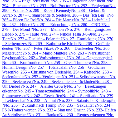
?
No. 297 – Engel oder nicht ?
No. 295 – Eingreifen oder nicht ?
No.
294 – Bluebeam ?
No. 293 – Bob Proctor ?
No. 292 – Fehlgeburt
No.
290 – Wählen
No. 289 – Robert Kennedy
No. 288 – Geburt &
Aura
No. 287 – Organspende & Seele
No. 286 – Das ´Ich Bin´ ?
No.
285 – Eileen De Rolf
No. 284 – Die Matrix
No. 283 – Lichtfalle ?
No. 282 – Hitler ?
No. 281 – Erleuchtung ?
No. 280 – CBD ?
No.
279 – Der Mond ?
No. 277 – Memon ?
No. 276 – Bedingungslose
Liebe
No. 275 – Taufe ?
No. 274 – Nikola Tesla 3-6-9
No. 273 –
Tiere
No. 272 – Dualität – Polarität ?
No. 271 Entrückung ?
No. 270
– Sterbeprozess
No. 269 – Katholische Kirche
No. 268 – Gefühle
deuten ?
No. 267 – Peter Fitzek ?
No. 266 – Dualseelen ?
No. 265 –
Magersucht ?
No. 264 – Mario Mantese ?
No. 263 – Narzistischer
Psychopath
No. 262 – Vorbestimmung ?
No. 261 – Gegenenergie ?
No. 260 – Konfrontieren ?
No. 259 – Greta Thunberg ?
No. 258 –
Human Design ?
No. 257 – Totalausfall ?
No. 256 – Göttliches
Wesen
No. 255 – Christina von Dreien
No. 254 – Kaffee
No. 253 –
Seelenfamilie
No. 252 – Verdrängen
No. 251 – Selbstbewusstsein
No.
250 – Seelenweg ?
No. 249 – Seelenanteile zurückholen
No. 248 –
Ulf Diebel ?
No. 247 – Aleister Crowly
No. 246 – Besetzungen
erkennen
No. 245 – Transsexualität
No. 244 – Symbolik
No. 243 –
Spinnenwesen
No. 242 – Erschaffen
No. 241 – Sterilisation
No. 239
– Leidenschaft
No. 238 – Aluhut ?
No. 237 – Satanische Kinderopfer
?
No. 236 – Zukunft nach Trump ?
No. 235 – Sexualität ?
No. 234 –
FS®-Trainer werden ?
No. 233 – Sinn und Unsinn ?
No. 232- Helfen
Außerirdische ?
No. 231 – Banken
No. 230 – Reptos erkennen ?
No.