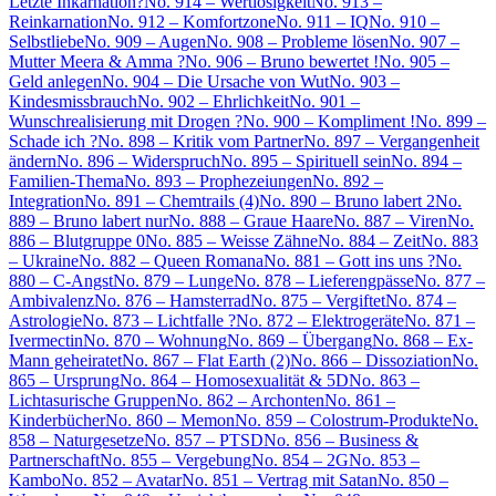
Letzte Inkarnation?
No. 914 – Wertlosigkeit
No. 913 –
Reinkarnation
No. 912 – Komfortzone
No. 911 – IQ
No. 910 –
Selbstliebe
No. 909 – Augen
No. 908 – Probleme lösen
No. 907 –
Mutter Meera & Amma ?
No. 906 – Bruno bewertet !
No. 905 –
Geld anlegen
No. 904 – Die Ursache von Wut
No. 903 –
Kindesmissbrauch
No. 902 – Ehrlichkeit
No. 901 –
Wunschrealisierung mit Drogen ?
No. 900 – Kompliment !
No. 899 –
Schade ich ?
No. 898 – Kritik vom Partner
No. 897 – Vergangenheit
ändern
No. 896 – Widerspruch
No. 895 – Spirituell sein
No. 894 –
Familien-Thema
No. 893 – Prophezeiungen
No. 892 –
Integration
No. 891 – Chemtrails (4)
No. 890 – Bruno labert 2
No.
889 – Bruno labert nur
No. 888 – Graue Haare
No. 887 – Viren
No.
886 – Blutgruppe 0
No. 885 – Weisse Zähne
No. 884 – Zeit
No. 883
– Ukraine
No. 882 – Queen Romana
No. 881 – Gott ins uns ?
No.
880 – C-Angst
No. 879 – Lunge
No. 878 – Lieferengpässe
No. 877 –
Ambivalenz
No. 876 – Hamsterrad
No. 875 – Vergiftet
No. 874 –
Astrologie
No. 873 – Lichtfalle ?
No. 872 – Elektrogeräte
No. 871 –
Ivermectin
No. 870 – Wohnung
No. 869 – Übergang
No. 868 – Ex-
Mann geheiratet
No. 867 – Flat Earth (2)
No. 866 – Dissoziation
No.
865 – Ursprung
No. 864 – Homosexualität & 5D
No. 863 –
Lichtasurische Gruppen
No. 862 – Archonten
No. 861 –
Kinderbücher
No. 860 – Memon
No. 859 – Colostrum-Produkte
No.
858 – Naturgesetze
No. 857 – PTSD
No. 856 – Business &
Partnerschaft
No. 855 – Vergebung
No. 854 – 2G
No. 853 –
Kambo
No. 852 – Avatar
No. 851 – Vertrag mit Satan
No. 850 –