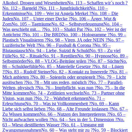
Alkohol, Drogen und Wesenheiten
No. 113 – Schaffen wir´s noch ?
No. 112 – Bargeld ?
No. 111 – Jungfräulichkeit
No. 110 –
Erkenntnisse
No. 109 – Wer ist Angela Merkel ?
No. 108 – Die
Juden
No. 107 – Unter einer Decke ?
No. 106 – Ärger, Wut &
Zorn
No. 105 – Tagträume
No. 62 – Selbstverleugnung
No. 104 –
Was geschieht mit… ?
No. 103 – Shakti Pat ?
No. 102 – Wer ist der
Antichrist ?
No. 101 – Die BRD
No. 100 – Hologramme ?
No. 99 –
Plastisch Visualisieren ?
No. 98 – Viren, JA oder NEIN ?
No. 97 –
Luziferische Welt ?
No. 96 – Fussball & Corona ?
No. 95 –
Blutaustausch
No. 94 – Liebe, Suizid & Schuld
No. 93 – Zu viel
Fülle
No. 92 – Rituale
No. 91 – Reptilien
No. 90 – Hypnose
No. 89 –
Selbstmörder
No. 88 – VLOG-Beiträge teilen ?
No. 87 – Süchte
No.
86 – Schuldgefühle
No. 85 – Materielle Gesetze ?
No. 84 – Lügen
?!
No. 83 – Rudolf Steiner
No. 82 – Kontakt zu Innererde ?
No. 81 –
Mich anbieten ?
No. 80 – Spiegeln oder gespiegelt ?
No. 79 – Licht
auslöschen ?
No. 78 – Mit uns reden, möglich ?
No. 77 – Parallel-
Welten, physisch ?
No. 76 – Impfpflicht, was nun ?
No. 75 – In die
Mitte kommen
No. 74 – Zeitlinien wechseln
No. 73 – Partner ohne
Vision, was nun ?
No. 72 – Wahrheit erkennen
No. 71 –
Erleuchtung
No. 70 – Was ist Vollkommenheit ?
No. 69 – Kann
Liebe sich selbst lieben ?
No. 68 – Alte Freunde loslassen ?
No. 67 –
Zu Wissen kommen
No. 66 – Nutzen des Interpretierens ?
No. 65 –
Nicht aufwachen wollen ?
No. 64 – Sex in der 5. Dimension ?
No.
63 – Wieso destilliertes Wasser ?
No. 61 – Umgang mit
Zwangsmassnahmen
No. 60 – Was steht mir zu ?
No. 59 – Blockiert