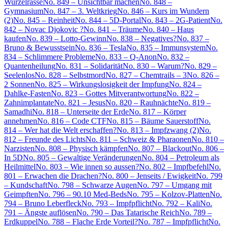
Wurzelrasse
No. 849 – Unsichtbar machen
No. 848 –
Gymnasium
No. 847 – 3. Weltkrieg
No. 846 – Kurs im Wundern
(2)
No. 845 – Reinheit
No. 844 – 5D-Portal
No. 843 – 2G-Patient
No.
842 – Novac Djokovic ?
No. 841 – Träume
No. 840 – Haus
kaufen
No. 839 – Lotto-Gewinn
No. 838 – Negatives?
No. 837 –
Bruno & Bewusstsein
No. 836 – Tesla
No. 835 – Immunsystem
No.
834 – Schlimmere Probleme
No. 833 – Q-Anon
No. 832 –
Quantenheilung
No. 831 – Solidarität
No. 830 – Warum?
No. 829 –
Seelenlos
No. 828 – Selbstmord
No. 827 – Chemtrails – 3
No. 826 –
2 Sonnen
No. 825 – Wirkungslosigkeit der Impfung
No. 824 –
Dahlke-Fasten
No. 823 – Gottes Mitverantwortung
No. 822 –
Zahnimplantate
No. 821 – Jesus
No. 820 – Rauhnächte
No. 819 –
Samadhi
No. 818 – Unterseite der Erde
No. 817 – Körper
annehmen
No. 816 – Code CTF
No. 815 – Bäume Sauerstoff
No.
814 – Wer hat die Welt erschaffen?
No. 813 – Impfzwang (2)
No.
812 – Freunde des Lichts
No. 811 – Schweiz & Pharaonen
No. 810 –
Narzisten
No. 808 – Physisch kämpfen
No. 807 – Blackout
No. 806 –
In 5D
No. 805 – Gewaltige Veränderungen
No. 804 – Petroleum als
Heilmittel
No. 803 – Wie innen so aussen?
No. 802 – Impfbefehl
No.
801 – Erwachen die Drachen?
No. 800 – Jenseits / Ewigkeit
No. 799
– Kundschaft
No. 798 – Schwarze Augen
No. 797 – Umgang mit
Geimpften
No. 796 – 90.10 Med-Beds
No. 795 – Kolzov-Platten
No.
794 – Bruno Leberfleck
No. 793 – Impfpflicht
No. 792 – Kali
No.
791 – Ängste auflösen
No. 790 – Das Tatarische Reich
No. 789 –
Erdkuppel
No. 788 – Flache Erde Vorteil?
No. 787 – Impfpflicht
No.