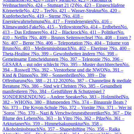
Weihnachten
No. 424 – Stuttgart 21 (2)
No. 423 – Eingeschlafene
Körperteile
No. 422 – Tee
No. 421 – Wasser-Struktur
No. 420 –
Kupferbecher
No. 419 – Sterne ?
No. 418 –
Energiewahrnehmung
No. 417 – Fremdenergien
No. 416 –
Klimawandel-Fake
No. 415 – Yellowstone
No. 414 – Erdbeben
No.
413 – Das Erdinnere
No. 412 – Blackrock
No. 411 – Politiker
No.
410 – Netflix ?
No. 409 – Brunos Seitenwechsel ?
No. 408 – Essen ?
No. 407 – Berge ?
No. 406 – Teleportation ?
No. 404 – Träume von
Bruno
No. 403 – Medienmissbrauch
No. 402 – Eheringe ?
No. 400 –
Theta-Healing ?
No. 399 – Gewohnheiten ändern ?
No. 398 –
Gemeinsame Entscheidungen ?
No. 397 – Telegonie ?
No. 396 –
GESARA – gut oder schlecht ?
No. 395 – Muster durchbrechen
No.
394 – Roswell ?
No. 392 – Verstorbene und die NWO
No. 391 –
Kind & Dämon
No. 390 – Sonnenbrillen
No. 389 – Die
Offenbarung
No. 388 – 21.12.2020
No. 387 – Channeling & mediale
Beratung ?
No. 386 – Sind wir Christen ?
No. 385 – Gesundheit
manifestieren ?
No. 384 – Geistführer & Schutzengel ?
SONDERSENDUNG – Andere Speaker
No. 383 – Holzmöbel
No.
382 – WHO
No. 380 – Blutspenden ?
No. 374 – Binaurale Beats ?
No. 373 – Die Kryon-Schule ?
No. 372 – Vorräte ?
No. 371 – Wer ist
´Soros´ ?
No. 370 – Nazi & Verschwörungstheoretiker
No. 367 – Die
Blume des Lebens
No. 363 – In Vitro ?
No. 362 – Pilze
No. 361 –
Arkturianer
No. 359 – Himmelsakupunktur
No. 358 –
Alkoholmissbrauch
No. 357 – Shapeshifting ?
No. 356 – Raika