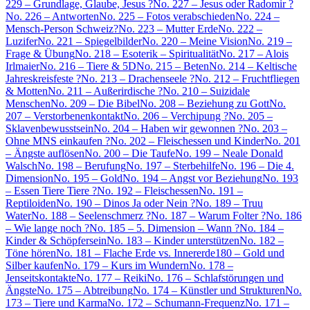
229 – Grundlage, Glaube, Jesus ?
No. 227 – Jesus oder Radomir ?
No. 226 – Antworten
No. 225 – Fotos verabschieden
No. 224 –
Mensch-Person Schweiz?
No. 223 – Mutter Erde
No. 222 –
Luzifer
No. 221 – Spiegelbilder
No. 220 – Meine Vision
No. 219 –
Frage & Übung
No. 218 – Esoterik – Spiritualität
No. 217 – Alois
Irlmaier
No. 216 – Tiere & 5D
No. 215 – Beten
No. 214 – Keltische
Jahreskreisfeste ?
No. 213 – Drachenseele ?
No. 212 – Fruchtfliegen
& Motten
No. 211 – Außerirdische ?
No. 210 – Suizidale
Menschen
No. 209 – Die Bibel
No. 208 – Beziehung zu Gott
No.
207 – Verstorbenenkontakt
No. 206 – Verchipung ?
No. 205 –
Sklavenbewusstsein
No. 204 – Haben wir gewonnen ?
No. 203 –
Ohne MNS einkaufen ?
No. 202 – Fleischessen und Kinder
No. 201
– Ängste auflösen
No. 200 – Die Taufe
No. 199 – Neale Donald
Walsch
No. 198 – Berufung
No. 197 – Sterbehilfe
No. 196 – Die 4.
Dimension
No. 195 – Gold
No. 194 – Angst vor Beziehung
No. 193
– Essen Tiere Tiere ?
No. 192 – Fleischessen
No. 191 –
Reptiloiden
No. 190 – Dinos Ja oder Nein ?
No. 189 – Truu
Water
No. 188 – Seelenschmerz ?
No. 187 – Warum Folter ?
No. 186
– Wie lange noch ?
No. 185 – 5. Dimension – Wann ?
No. 184 –
Kinder & Schöpfersein
No. 183 – Kinder unterstützen
No. 182 –
Töne hören
No. 181 – Flache Erde vs. Innererde
180 – Gold und
Silber kaufen
No. 179 – Kurs im Wundern
No. 178 –
Jenseitskontakte
No. 177 – Reiki
No. 176 – Schlafstörungen und
Ängste
No. 175 – Abtreibung
No. 174 – Künstler und Strukturen
No.
173 – Tiere und Karma
No. 172 – Schumann-Frequenz
No. 171 –