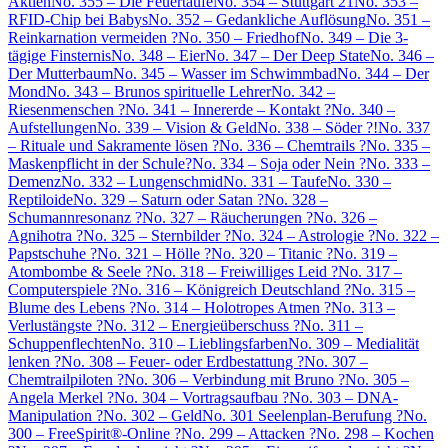
Aktien
No. 355 – Die Feuertaufe
No. 354 – Stuttgart 21
No. 353 –
RFID-Chip bei Babys
No. 352 – Gedankliche Auflösung
No. 351 –
Reinkarnation vermeiden ?
No. 350 – Friedhof
No. 349 – Die 3-
tägige Finsternis
No. 348 – Eier
No. 347 – Der Deep State
No. 346 –
Der Mutterbaum
No. 345 – Wasser im Schwimmbad
No. 344 – Der
Mond
No. 343 – Brunos spirituelle Lehrer
No. 342 –
Riesenmenschen ?
No. 341 – Innererde – Kontakt ?
No. 340 –
Aufstellungen
No. 339 – Vision & Geld
No. 338 – Söder ?!
No. 337
– Rituale und Sakramente lösen ?
No. 336 – Chemtrails ?
No. 335 –
Maskenpflicht in der Schule?
No. 334 – Soja oder Nein ?
No. 333 –
Demenz
No. 332 – Lungenschmid
No. 331 – Taufe
No. 330 –
Reptiloide
No. 329 – Saturn oder Satan ?
No. 328 –
Schumannresonanz ?
No. 327 – Räucherungen ?
No. 326 –
Agnihotra ?
No. 325 – Sternbilder ?
No. 324 – Astrologie ?
No. 322 –
Papstschuhe ?
No. 321 – Hölle ?
No. 320 – Titanic ?
No. 319 –
Atombombe & Seele ?
No. 318 – Freiwilliges Leid ?
No. 317 –
Computerspiele ?
No. 316 – Königreich Deutschland ?
No. 315 –
Blume des Lebens ?
No. 314 – Holotropes Atmen ?
No. 313 –
Verlustängste ?
No. 312 – Energieüberschuss ?
No. 311 –
Schuppenflechten
No. 310 – Lieblingsfarben
No. 309 – Medialität
lenken ?
No. 308 – Feuer- oder Erdbestattung ?
No. 307 –
Chemtrailpiloten ?
No. 306 – Verbindung mit Bruno ?
No. 305 –
Angela Merkel ?
No. 304 – Vortragsaufbau ?
No. 303 – DNA-
Manipulation ?
No. 302 – Geld
No. 301 Seelenplan-Berufung ?
No.
300 – FreeSpirit®-Online ?
No. 299 – Attacken ?
No. 298 – Kochen