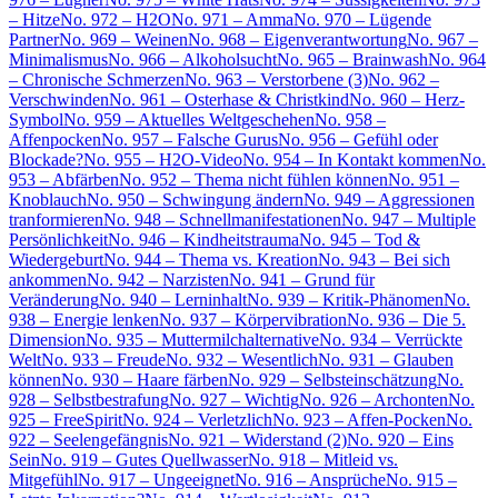
– Hitze
No. 972 – H2O
No. 971 – Amma
No. 970 – Lügende
Partner
No. 969 – Weinen
No. 968 – Eigenverantwortung
No. 967 –
Minimalismus
No. 966 – Alkoholsucht
No. 965 – Brainwash
No. 964
– Chronische Schmerzen
No. 963 – Verstorbene (3)
No. 962 –
Verschwinden
No. 961 – Osterhase & Christkind
No. 960 – Herz-
Symbol
No. 959 – Aktuelles Weltgeschehen
No. 958 –
Affenpocken
No. 957 – Falsche Gurus
No. 956 – Gefühl oder
Blockade?
No. 955 – H2O-Video
No. 954 – In Kontakt kommen
No.
953 – Abfärben
No. 952 – Thema nicht fühlen können
No. 951 –
Knoblauch
No. 950 – Schwingung ändern
No. 949 – Aggressionen
tranformieren
No. 948 – Schnellmanifestationen
No. 947 – Multiple
Persönlichkeit
No. 946 – Kindheitstrauma
No. 945 – Tod &
Wiedergeburt
No. 944 – Thema vs. Kreation
No. 943 – Bei sich
ankommen
No. 942 – Narzisten
No. 941 – Grund für
Veränderung
No. 940 – Lerninhalt
No. 939 – Kritik-Phänomen
No.
938 – Energie lenken
No. 937 – Körpervibration
No. 936 – Die 5.
Dimension
No. 935 – Muttermilchalternative
No. 934 – Verrückte
Welt
No. 933 – Freude
No. 932 – Wesentlich
No. 931 – Glauben
können
No. 930 – Haare färben
No. 929 – Selbsteinschätzung
No.
928 – Selbstbestrafung
No. 927 – Wichtig
No. 926 – Archonten
No.
925 – FreeSpirit
No. 924 – Verletzlich
No. 923 – Affen-Pocken
No.
922 – Seelengefängnis
No. 921 – Widerstand (2)
No. 920 – Eins
Sein
No. 919 – Gutes Quellwasser
No. 918 – Mitleid vs.
Mitgefühl
No. 917 – Ungeeignet
No. 916 – Ansprüche
No. 915 –