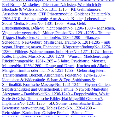
Esel Bruno, Muskeltest, Dienst am Nächsten, Wer bin ich &
Blockade & Widerstand
No. 1311-1315 – KI, Gehirntumore,
Aussehen Menschen, CTF Präsenzmodule, Goldenes Zeitalter
No.
1306-1310 – Schizophrenie, Arm & viele Kinder, Lebensdauer,
Social-Media, Putzen
No. 1301-1305 – Aura, Geld,
Erbstreitigkeiten, Déjà-vu, nicht präsent
No. 1296-1300 – Menschen,
Vegan oder vegetarisch, Mütter, Pension
No. 1291-1295 – Träume,
Trigger, Dualseelen, Gluthadion
No. 1286-1290 – Pflanzen,
Schedding, Neu-Geburt, Mystisches, Traum
No. 1281-1285 – anti
vegan, Ursprung rassen, Phänomen, Körperempfindung
No. 1276-
1280 – Fühlens, Wahrnehmung, hohe Herz
No. 1271-1274 – Innere
Kälte, Impulse, Musik
No. 1266-1270 – Wunsch, Mädchen/Jungs,
Rückführungen
No. 1261-1265 – 5 Jahre, Psychiatrie, Monster,
Mantren
No. 1256-1260 – Drang und Druck, Kochen mit Alkohol,
Mangel, Tinnitus oder nicht
No. 1251-1255 – Geburtstag feiern,
Transformation, Bierzelt, Anschreien, Folgen
No. 1246-1250 –
Identitäten & Widerstände, Scham & Ego, Spiritismus &
Spiritualität, Komische Massage
No. 1241-1245 – Eigener Garten,
Selbstständigkeit und Unsicherheit, Familie, Network-Marketing,
Akzeptanz – Dankbarkeit
No. 1236-1240 – Doppelzahlen, Wo ist
Seele & Geist, Traumatische Bilder, Hat Mitgefühl Grenzen?,
Implantate
No. 1231-1235 – 5D, Sonne, Traumatische Bilder,
Bewusstseinserweiterung, Tobias Beck
No. 1226-1230 –
Refreshing, Kaninchen, Geistige Freiheit, Bäume fällen,