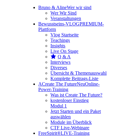
Bruno & Aline
Wer wir sind
Wer Wir Sind
Veranstaltungen
Bewusstseins-VLOG
PREMIUM-
Plattform
Vlog Startseite
Teachings
Insights
Live On Stage
Q & A
Interviews
Diverses
Übersicht & Themenauswahl
Komplette Beitrags-Liste
A
Create The Future
Neu
Online-
Power-Training
Was ist Create The Future?
kostenloser Einstieg
Modul 1
Jetzt Starten und ein Paket
auswählen
Module im Überblick
CTF Live-Webinare
FreeSpirit®
LIVE-Training