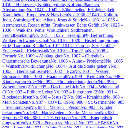
1050 – Helloween, Kohlenhydrate, Koffein, Planeten-
Abstammung
No. 1041 – 1045 – Zähne heilen, Erfolglosigkeit,
Krankheiten, Empathen & Narzisten
No. 1036 – 1040 – Kalium-
Jodit, Astrologie/Erde, Aliens, Jesus & Sünde
No. 1031 – 1035 –
Atomenergie, Regen giftig, Trinkwasser, Echte Gefühle
No. 1025 –
1030 – Walk-Ins, Penis, Wirklichkeit, Sodbrennen,
Fremdbesetzung
No. 1021 – 1025 – FreeSpirit®, Befruchtung,
Wolken, Schwangerschaft
No. 1016 – 1020 – Beziehung, Sonne,
Erde, Traumata, Ritalin
No. 1011-1015 – Corona, Sex, Unfälle,
Zuckersucht, Elektrostatik
No. 1010 – Top-Tipp
No. 1008 –
Formeln
No. 1009 – Abhängigkeit
No. 1007 – Christlich-
Charismatische Bewegung
No. 1006 – Aline – Probleme?
No. 1005
– Wunschverwirklichung
No. 1004 – Auf die Straße gehen ?
No.
1003 – Thema auflösen
No. 1002 – Ego
No. 1001 – Wasser-
Stromausfall
No. 1000 – Haarausfall
No. 999 – Kein Geld
No. 998 –
Kindergarten Erde?
No. 997 – Für andere integrieren?
No. 996 –
Wesenheiten (2)
No. 995 – Das blaue Licht
No. 994 – Widerstand
(3)
No. 993 – Frühere Leben
No. 992 – Integrieren (2)
No. 991 –
Blockaden lösen
No. 990 – Jesus (2)
No. 989 – Krankheit
No. 988 –
Mein Schatten
No. 987 – COVID-19
No. 986 – St. Germain
No. 985
– Stechmücken
No. 984 – Mensch – Person
No. 983 – Kinder
bekommen
No. 982 – Harte Zeiten – Starke Menschen
No. 981 –
Hypnose (2)
No. 980 – CTF-Verpasst?
No. 979 – Energetisch
umgeworfen
No. 978 – Person vs. Mensch
No. 977 – SIWS 6
No.
976 – Lügner
No. 975 – White Hats
No. 974 – Süssigkeiten
No. 973