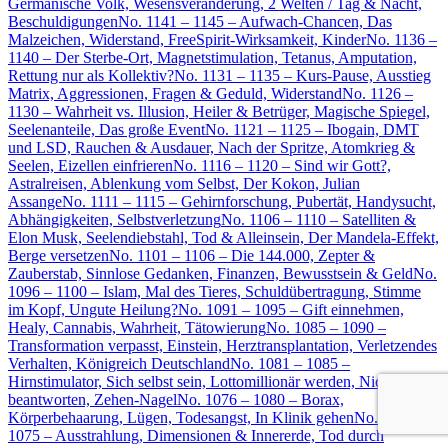
Germanische Volk, Wesensveränderung, 2 Welten / Tag & Nacht,
Beschuldigungen
No. 1141 – 1145 – Aufwach-Chancen, Das
Malzeichen, Widerstand, FreeSpirit-Wirksamkeit, Kinder
No. 1136 –
1140 – Der Sterbe-Ort, Magnetstimulation, Tetanus, Amputation,
Rettung nur als Kollektiv?
No. 1131 – 1135 – Kurs-Pause, Ausstieg
Matrix, Aggressionen, Fragen & Geduld, Widerstand
No. 1126 –
1130 – Wahrheit vs. Illusion, Heiler & Betrüger, Magische Spiegel,
Seelenanteile, Das große Event
No. 1121 – 1125 – Ibogain, DMT
und LSD, Rauchen & Ausdauer, Nach der Spritze, Atomkrieg &
Seelen, Eizellen einfrieren
No. 1116 – 1120 – Sind wir Gott?,
Astralreisen, Ablenkung vom Selbst, Der Kokon, Julian
Assange
No. 1111 – 1115 – Gehirnforschung, Pubertät, Handysucht,
Abhängigkeiten, Selbstverletzung
No. 1106 – 1110 – Satelliten &
Elon Musk, Seelendiebstahl, Tod & Alleinsein, Der Mandela-Effekt,
Berge versetzen
No. 1101 – 1106 – Die 144.000, Zepter &
Zauberstab, Sinnlose Gedanken, Finanzen, Bewusstsein & Geld
No.
1096 – 1100 – Islam, Mal des Tieres, Schuldübertragung, Stimme
im Kopf, Ungute Heilung?
No. 1091 – 1095 – Gift einnehmen,
Healy, Cannabis, Wahrheit, Tätowierung
No. 1085 – 1090 –
Transformation verpasst, Einstein, Herztransplantation, Verletzendes
Verhalten, Königreich Deutschland
No. 1081 – 1085 –
Hirnstimulator, Sich selbst sein, Lottomillionär werden, Nicht
beantworten, Zehen-Nagel
No. 1076 – 1080 – Borax,
Körperbehaarung, Lügen, Todesangst, In Klinik gehen
No. 1071 –
1075 – Ausstrahlung, Dimensionen & Innererde, Tod durch