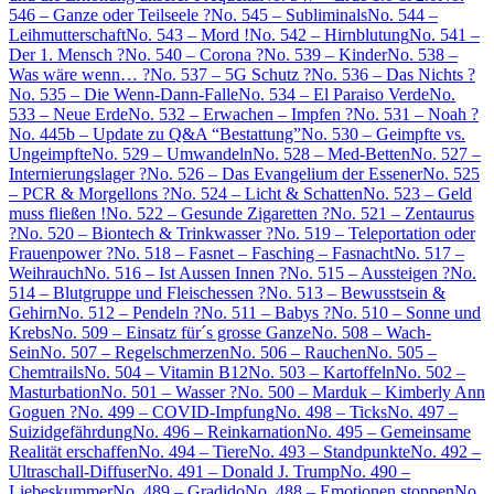
546 – Ganze oder Teilseele ?
No. 545 – Subliminals
No. 544 –
Leihmutterschaft
No. 543 – Mord !
No. 542 – Hirnblutung
No. 541 –
Der 1. Mensch ?
No. 540 – Corona ?
No. 539 – Kinder
No. 538 –
Was wäre wenn… ?
No. 537 – 5G Schutz ?
No. 536 – Das Nichts ?
No. 535 – Die Wenn-Dann-Falle
No. 534 – El Paraiso Verde
No.
533 – Neue Erde
No. 532 – Erwachen – Impfen ?
No. 531 – Noah ?
No. 445b – Update zu Q&A “Bestattung”
No. 530 – Geimpfte vs.
Ungeimpfte
No. 529 – Umwandeln
No. 528 – Med-Betten
No. 527 –
Internierungslager ?
No. 526 – Das Evangelium der Essener
No. 525
– PCR & Morgellons ?
No. 524 – Licht & Schatten
No. 523 – Geld
muss fließen !
No. 522 – Gesunde Zigaretten ?
No. 521 – Zentaurus
?
No. 520 – Biontech & Trinkwasser ?
No. 519 – Teleportation oder
Frauenpower ?
No. 518 – Fasnet – Fasching – Fasnacht
No. 517 –
Weihrauch
No. 516 – Ist Aussen Innen ?
No. 515 – Aussteigen ?
No.
514 – Blutgruppe und Fleischessen ?
No. 513 – Bewusstsein &
Gehirn
No. 512 – Pendeln ?
No. 511 – Babys ?
No. 510 – Sonne und
Krebs
No. 509 – Einsatz für´s grosse Ganze
No. 508 – Wach-
Sein
No. 507 – Regelschmerzen
No. 506 – Rauchen
No. 505 –
Chemtrails
No. 504 – Vitamin B12
No. 503 – Kartoffeln
No. 502 –
Masturbation
No. 501 – Wasser ?
No. 500 – Marduk – Kimberly Ann
Goguen ?
No. 499 – COVID-Impfung
No. 498 – Ticks
No. 497 –
Suizidgefährdung
No. 496 – Reinkarnation
No. 495 – Gemeinsame
Realität erschaffen
No. 494 – Tiere
No. 493 – Standpunkte
No. 492 –
Ultraschall-Diffuser
No. 491 – Donald J. Trump
No. 490 –
Liebeskummer
No. 489 – Gradido
No. 488 – Emotionen stoppen
No.