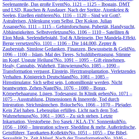
Seelenanteile, Das große Event
No. 1121 – 1125 – Ibogain, DMT
und LSD, Rauchen & Ausdauer, Nach der Spritze, Atomkrieg &
Seelen, Eizellen einfrieren
No. 1116 – 1120 – Sind wir Gott?,
Astralreisen, Ablenkung vom Selbst, Der Kokon, Julian
Assange
No. 1111 – 1115 – Gehirnforschung, Pubertät, Handysucht,
Abhängigkeiten, Selbstverletzung
No. 1106 – 1110 – Satelliten &
Elon Musk, Seelendiebstahl, Tod & Alleinsein, Der Mandela-Effekt,
Berge versetzen
No. 1101 – 1106 – Die 144.000, Zepter &
Zauberstab, Sinnlose Gedanken, Finanzen, Bewusstsein & Geld
No.
1096 – 1100 – Islam, Mal des Tieres, Schuldübertragung, Stimme
im Kopf, Ungute Heilung?
No. 1091 – 1095 – Gift einnehmen,
Healy, Cannabis, Wahrheit, Tätowierung
No. 1085 – 1090 –
Transformation verpasst, Einstein, Herztransplantation, Verletzendes
Verhalten, Königreich Deutschland
No. 1081 – 1085 –
Hirnstimulator, Sich selbst sein, Lottomillionär werden, Nicht
beantworten, Zehen-Nagel
No. 1076 – 1080 – Borax,
Körperbehaarung, Lügen, Todesangst, In Klinik gehen
No. 1071 –
1075 – Ausstrahlung, Dimensionen & Innererde, Tod durch
Integration, Strichmännchen, Bräuche
No. 1066 – 1070 – Plejader,
Kein Ziel haben, Lebensplan erfüllen, Licht nach dem Tod,
Wahrnehmung
No. 1061 – 1065 – Zu sich stehen, Letzte
Inkarnation, Verstorbene, Ivo Sasek / KLA-TV, Sonnenkult
No.
1056 – 1060 – Integration schwer, Shedding & mehr, Außerirdische,
Geistführer, Tarotkarten-Kollektiv
No. 1051 – 1055 – Die Bibel,
Sexualität 2x, Zeit Ablauf, Nach der Transformation
No. 1046 –