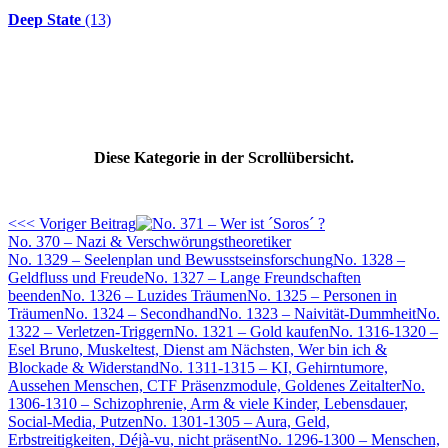
Deep State
(13)
Diese Kategorie in der Scrollübersicht.
<<< Voriger Beitrag
No. 370 – Nazi & Verschwörungstheoretiker
No. 1329 – Seelenplan und Bewusstseinsforschung
No. 1328 –
Geldfluss und Freude
No. 1327 – Lange Freundschaften
beenden
No. 1326 – Luzides Träumen
No. 1325 – Personen in
Träumen
No. 1324 – Secondhand
No. 1323 – Naivität-Dummheit
No.
1322 – Verletzen-Triggern
No. 1321 – Gold kaufen
No. 1316-1320 –
Esel Bruno, Muskeltest, Dienst am Nächsten, Wer bin ich &
Blockade & Widerstand
No. 1311-1315 – KI, Gehirntumore,
Aussehen Menschen, CTF Präsenzmodule, Goldenes Zeitalter
No.
1306-1310 – Schizophrenie, Arm & viele Kinder, Lebensdauer,
Social-Media, Putzen
No. 1301-1305 – Aura, Geld,
Erbstreitigkeiten, Déjà-vu, nicht präsent
No. 1296-1300 – Menschen,