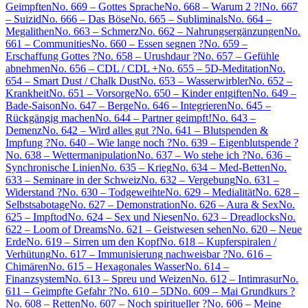
Geimpften
No. 669 – Gottes Sprache
No. 668 – Warum 2 ?!
No. 667
– Suizid
No. 666 – Das Böse
No. 665 – Subliminals
No. 664 –
Megalithen
No. 663 – Schmerz
No. 662 – Nahrungsergänzungen
No.
661 – Communities
No. 660 – Essen segnen ?
No. 659 –
Erschaffung Gottes ?
No. 658 – Urushdaur ?
No. 657 – Gefühle
abnehmen
No. 656 – CDL / CDL +
No. 655 – 5D-Meditation
No.
654 – Smart Dust / Chalk Dust
No. 653 – Wasserwirbler
No. 652 –
Krankheit
No. 651 – Vorsorge
No. 650 – Kinder entgiften
No. 649 –
Bade-Saison
No. 647 – Berge
No. 646 – Integrieren
No. 645 –
Rückgängig machen
No. 644 – Partner geimpft!
No. 643 –
Demenz
No. 642 – Wird alles gut ?
No. 641 – Blutspenden &
Impfung ?
No. 640 – Wie lange noch ?
No. 639 – Eigenblutspende ?
No. 638 – Wettermanipulation
No. 637 – Wo stehe ich ?
No. 636 –
Synchronische Linien
No. 635 – Krieg
No. 634 – Med-Betten
No.
633 – Seminare in der Schweiz
No. 632 – Vergebung
No. 631 –
Widerstand ?
No. 630 – Todgeweihte
No. 629 – Medialität
No. 628 –
Selbstsabotage
No. 627 – Demonstration
No. 626 – Aura & Sex
No.
625 – Impftod
No. 624 – Sex und Niesen
No. 623 – Dreadlocks
No.
622 – Loom of Dreams
No. 621 – Geistwesen sehen
No. 620 – Neue
Erde
No. 619 – Sirren um den Kopf
No. 618 – Kupferspiralen /
Verhütung
No. 617 – Immunisierung nachweisbar ?
No. 616 –
Chimären
No. 615 – Hexagonales Wasser
No. 614 –
Finanzsystem
No. 613 – Spreu und Weizen
No. 612 – Intimrasur
No.
611 – Geimpfte Gefahr ?
No. 610 – 5D
No. 609 – Mai Grundkurs ?
No. 608 – Retten
No. 607 – Noch spiritueller ?
No. 606 – Meine