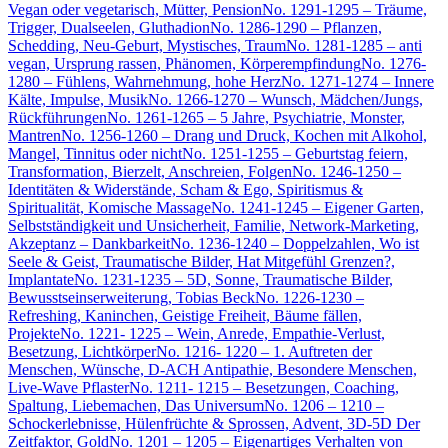
Vegan oder vegetarisch, Mütter, Pension
No. 1291-1295 – Träume,
Trigger, Dualseelen, Gluthadion
No. 1286-1290 – Pflanzen,
Schedding, Neu-Geburt, Mystisches, Traum
No. 1281-1285 – anti
vegan, Ursprung rassen, Phänomen, Körperempfindung
No. 1276-
1280 – Fühlens, Wahrnehmung, hohe Herz
No. 1271-1274 – Innere
Kälte, Impulse, Musik
No. 1266-1270 – Wunsch, Mädchen/Jungs,
Rückführungen
No. 1261-1265 – 5 Jahre, Psychiatrie, Monster,
Mantren
No. 1256-1260 – Drang und Druck, Kochen mit Alkohol,
Mangel, Tinnitus oder nicht
No. 1251-1255 – Geburtstag feiern,
Transformation, Bierzelt, Anschreien, Folgen
No. 1246-1250 –
Identitäten & Widerstände, Scham & Ego, Spiritismus &
Spiritualität, Komische Massage
No. 1241-1245 – Eigener Garten,
Selbstständigkeit und Unsicherheit, Familie, Network-Marketing,
Akzeptanz – Dankbarkeit
No. 1236-1240 – Doppelzahlen, Wo ist
Seele & Geist, Traumatische Bilder, Hat Mitgefühl Grenzen?,
Implantate
No. 1231-1235 – 5D, Sonne, Traumatische Bilder,
Bewusstseinserweiterung, Tobias Beck
No. 1226-1230 –
Refreshing, Kaninchen, Geistige Freiheit, Bäume fällen,
Projekte
No. 1221- 1225 – Wein, Anrede, Empathie-Verlust,
Besetzung, Lichtkörper
No. 1216- 1220 – 1. Auftreten der
Menschen, Wünsche, D-ACH Antipathie, Besondere Menschen,
Live-Wave Pflaster
No. 1211- 1215 – Besetzungen, Coaching,
Spaltung, Liebemachen, Das Universum
No. 1206 – 1210 –
Schockerlebnisse, Hülenfrüchte & Sprossen, Advent, 3D-5D Der
Zeitfaktor, Gold
No. 1201 – 1205 – Eigenartiges Verhalten von