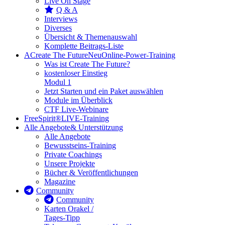
Live On Stage
Q & A
Interviews
Diverses
Übersicht & Themenauswahl
Komplette Beitrags-Liste
A
Create The Future
Neu
Online-Power-Training
Was ist Create The Future?
kostenloser Einstieg
Modul 1
Jetzt Starten und ein Paket auswählen
Module im Überblick
CTF Live-Webinare
FreeSpirit®
LIVE-Training
Alle Angebote
& Unterstützung
Alle Angebote
Bewusstseins-Training
Private Coachings
Unsere Projekte
Bücher & Veröffentlichungen
Magazine
Community
Community
Karten Orakel /
Tages-Tipp