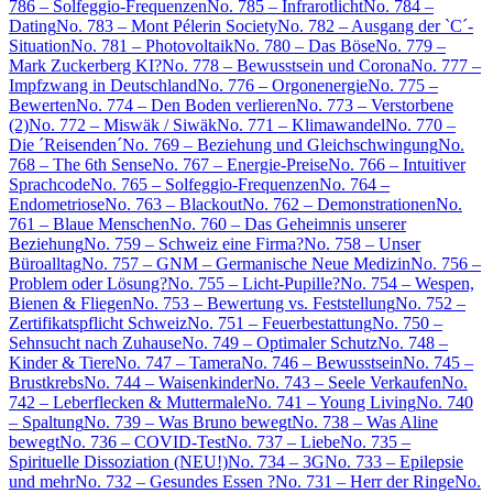
786 – Solfeggio-Frequenzen
No. 785 – Infrarotlicht
No. 784 –
Dating
No. 783 – Mont Pélerin Society
No. 782 – Ausgang der `C´-
Situation
No. 781 – Photovoltaik
No. 780 – Das Böse
No. 779 –
Mark Zuckerberg KI?
No. 778 – Bewusstsein und Corona
No. 777 –
Impfzwang in Deutschland
No. 776 – Orgonenergie
No. 775 –
Bewerten
No. 774 – Den Boden verlieren
No. 773 – Verstorbene
(2)
No. 772 – Miswäk / Siwäk
No. 771 – Klimawandel
No. 770 –
Die ´Reisenden´
No. 769 – Beziehung und Gleichschwingung
No.
768 – The 6th Sense
No. 767 – Energie-Preise
No. 766 – Intuitiver
Sprachcode
No. 765 – Solfeggio-Frequenzen
No. 764 –
Endometriose
No. 763 – Blackout
No. 762 – Demonstrationen
No.
761 – Blaue Menschen
No. 760 – Das Geheimnis unserer
Beziehung
No. 759 – Schweiz eine Firma?
No. 758 – Unser
Büroalltag
No. 757 – GNM – Germanische Neue Medizin
No. 756 –
Problem oder Lösung?
No. 755 – Licht-Pupille?
No. 754 – Wespen,
Bienen & Fliegen
No. 753 – Bewertung vs. Feststellung
No. 752 –
Zertifikatspflicht Schweiz
No. 751 – Feuerbestattung
No. 750 –
Sehnsucht nach Zuhause
No. 749 – Optimaler Schutz
No. 748 –
Kinder & Tiere
No. 747 – Tamera
No. 746 – Bewusstsein
No. 745 –
Brustkrebs
No. 744 – Waisenkinder
No. 743 – Seele Verkaufen
No.
742 – Leberflecken & Muttermale
No. 741 – Young Living
No. 740
– Spaltung
No. 739 – Was Bruno bewegt
No. 738 – Was Aline
bewegt
No. 736 – COVID-Test
No. 737 – Liebe
No. 735 –
Spirituelle Dissoziation (NEU!)
No. 734 – 3G
No. 733 – Epilepsie
und mehr
No. 732 – Gesundes Essen ?
No. 731 – Herr der Ringe
No.