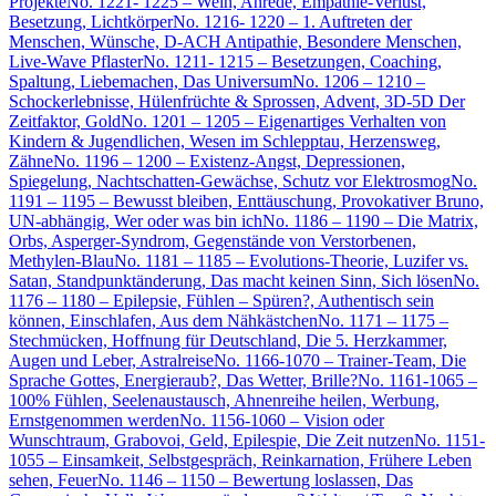
Projekte
No. 1221- 1225 – Wein, Anrede, Empathie-Verlust,
Besetzung, Lichtkörper
No. 1216- 1220 – 1. Auftreten der
Menschen, Wünsche, D-ACH Antipathie, Besondere Menschen,
Live-Wave Pflaster
No. 1211- 1215 – Besetzungen, Coaching,
Spaltung, Liebemachen, Das Universum
No. 1206 – 1210 –
Schockerlebnisse, Hülenfrüchte & Sprossen, Advent, 3D-5D Der
Zeitfaktor, Gold
No. 1201 – 1205 – Eigenartiges Verhalten von
Kindern & Jugendlichen, Wesen im Schlepptau, Herzensweg,
Zähne
No. 1196 – 1200 – Existenz-Angst, Depressionen,
Spiegelung, Nachtschatten-Gewächse, Schutz vor Elektrosmog
No.
1191 – 1195 – Bewusst bleiben, Enttäuschung, Provokativer Bruno,
UN-abhängig, Wer oder was bin ich
No. 1186 – 1190 – Die Matrix,
Orbs, Asperger-Syndrom, Gegenstände von Verstorbenen,
Methylen-Blau
No. 1181 – 1185 – Evolutions-Theorie, Luzifer vs.
Satan, Standpunktänderung, Das macht keinen Sinn, Sich lösen
No.
1176 – 1180 – Epilepsie, Fühlen – Spüren?, Authentisch sein
können, Einschlafen, Aus dem Nähkästchen
No. 1171 – 1175 –
Stechmücken, Hoffnung für Deutschland, Die 5. Herzkammer,
Augen und Leber, Astralreise
No. 1166-1070 – Trainer-Team, Die
Sprache Gottes, Energieraub?, Das Wetter, Brille?
No. 1161-1065 –
100% Fühlen, Seelenaustausch, Ahnenreihe heilen, Werbung,
Ernstgenommen werden
No. 1156-1060 – Vision oder
Wunschtraum, Grabovoi, Geld, Epilespie, Die Zeit nutzen
No. 1151-
1055 – Einsamkeit, Selbstgespräch, Reinkarnation, Frühere Leben
sehen, Feuer
No. 1146 – 1150 – Bewertung loslassen, Das