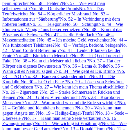
beim Sprechen
No. 58 – Fehler ?
No. 57 – Wie wird man
selbstbewusst ?
No. 56 – Deutsche Promis
No. 55 – Das
Teufelszeichen
No. 54 – Körperlicher Missbrauch
No. 53 –
Informationen zur “Säuberung”
No. 52 – In Verbindung mit dem
höheren Selbst
No. 51 – Telegonie
No. 50 – Schungit
No. 49 – Wie
können wir ‘Vloggis’ uns besser vernetzen ?
No. 48 – Kommt das
Böse aus der Schweiz ?
No. 47 – Ist die Erde flach ?
No. 46 –
Massenmeditation ?
No. 45 – Ich möchte Geld verschenken
No. 44 –
Wie funktioniert Telekinese?
No. 43 – Verfolgt, bedroht, belogen
No.
42 – Mind-Control Befreiung ?
No. 41 – Leiden Pflanzen bei der
Ernte ?
No. 40 – Bin ich ein Mensch ?
No. 39 – Ist Q echt oder ein
Fake ?
No. 38 – Kann ein Meister nicht lieben ?
No. 37 – Hat der
Körper ein eigenes Bewusstsein ?
No. 36 – Lama & Tolle
No. 35 –
Wann gilt es Nein zu sagen ?
No. 34 – Wie geht es Dir, Bruno ?
No.
33 – TAO ?
No. 32 – Banken-Crash oder nicht ?
No. 31 – Die
Kundalini
No. 30 – Ist Q ein Fake ?
No. 29 – Lösen von Schwüren
und Gelöbnissen ?
No. 27 – Wie kann ich mein Thema abschließen ?
No. 26 – Zigaretten ?
No. 25 – Starke Schmerzen in Rücken und
Beinen ?
No. 24 – Gibt es Viren oder nicht ?
No. 23 – Bioroboter –
Menschen ?
No. 22 – Warum sind wir und die Erde so wichtig ?
No.
21 – Gefühle und Identitäten benennen ?
No. 20 – Was kann man
gegen Ängste tun ?
No. 19 – Heilige-Engel-Teufel ?
No. 18 – Seele –
Überseele ?
No. 17 – Kann man seine Seele verkaufen?
No. 16 –
Zwangsimpfung?
No. 15 – Wie wichtig ist Ernährung?
No. 14 – Wie
kann man besser Geld anziehen?
No. 13 – Donald Trump?
No. 12 –