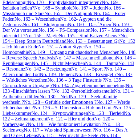
Edelschungit
No. 170 – Prophylaktisch integrieren?
No. 169 –
Isolation heilen?
No. 168 – Symbole
No. 167 – Juden
No. 166 –
Missbrauch und Stars
No. 165 – Der Nullpunkt
No. 164 – Roter
Faden
No. 163 – Wesenheiten
No. 162- Ägypten und die
Zedernuss
No. 161 – Blutgruppen
No. 160 – Das ´Amen´
No. 159 –
Der Wut vertrauen
No. 158 – FS-Compassion
No. 157 – Menschlich
oder nicht ?
No. 156 – Magie
No. 155 – Sind Katzen Aliens ?
No.
154 – Deep State in Deutschland
No. 153 – Besetzungen (2)
No. 152
– Ich bin am Ende
No. 151 – Anton Styger
No. 150 –
Homöopathie
No. 149 – Umgang mit chaotischen Menschen
No. 148
– Reverse Speech Analysis
No. 147 – Massenmeditationen
No. 146 –
Reptilienaugen
No. 145 – Nicht-Menschen
No. 144 – Tantra
No. 143
– Resonanz
No. 142 – Besetzungen
No. 141 – Sport ?
No. 140 –
Altern und der Tod
No. 139- Demenz
No. 138 – Erzengel ?
No. 137
– Wirkliches Verzeihen
No. 136 – 3 Tage Finsternis ?
No. 135 –
Corona-Irrsinn Umgang ?
No. 134 -Zigarettenraucheinnebelung
No.
133 -Einschläfern lassen ?
No. 132 -Persönlichkeitsanteile
No. 131 –
Authentisch fühlen
No. 130 – Neid
No. 129 – Seelenfamilie
wechseln ?
No. 128 – Gefühle oder Emotionen ?
No. 127 – Werde
ich beobachtet ?
No. 126 – 5. Dimension – Hab und Gut ?
No. 125 –
Liebeskummer
No. 124 – Kryptowährungen
No. 123 – Tierleid
No.
122 – Zeitmanagement
No. 121 – Hier und dort
No. 120 –
Vorhersage ?
No. 119 – Wie funktioniert Levitation ?
No. 118 –
Seelenweg
No. 117 – Was sind Spinnenwesen ?
No. 116 – Das A
und O des Lebens
No. 115 – Wer macht die Seele ?
No. 114 –