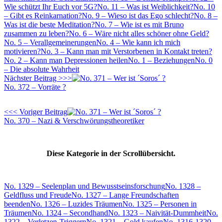
Wie schützt Ihr Euch vor 5G?
No. 11 – Was ist Weiblichkeit?
No. 10
– Gibt es Reinkarnation?
No. 9 – Wieso ist das Ego schlecht?
No. 8 –
Was ist die beste Meditation?
No. 7 – Wie ist es mit Bruno
zusammen zu leben?
No. 6 – Wäre nicht alles schöner ohne Geld?
No. 5 – Verallgemeinerungen
No. 4 – Wie kann ich mich
motivieren?
No. 3 – Kann man mit Verstorbenen in Kontakt treten?
No. 2 – Kann man Depressionen heilen
No. 1 – Beziehungen
No. 0
– Die absolute Wahrheit
Nächster Beitrag >>>
No. 372 – Vorräte ?
<<< Voriger Beitrag
No. 370 – Nazi & Verschwörungstheoretiker
Diese Kategorie in der Scrollübersicht.
No. 1329 – Seelenplan und Bewusstseinsforschung
No. 1328 –
Geldfluss und Freude
No. 1327 – Lange Freundschaften
beenden
No. 1326 – Luzides Träumen
No. 1325 – Personen in
Träumen
No. 1324 – Secondhand
No. 1323 – Naivität-Dummheit
No.
1322 – Verletzen-Triggern
No. 1321 – Gold kaufen
No. 1316-1320 –