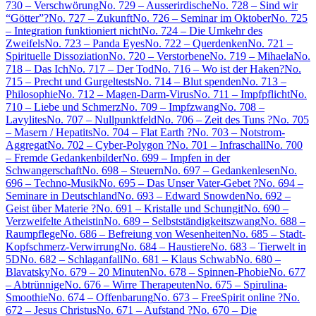
730 – Verschwörung
No. 729 – Ausserirdische
No. 728 – Sind wir
“Götter”?
No. 727 – Zukunft
No. 726 – Seminar im Oktober
No. 725
– Integration funktioniert nicht
No. 724 – Die Umkehr des
Zweifels
No. 723 – Panda Eyes
No. 722 – Querdenken
No. 721 –
Spirituelle Dissoziation
No. 720 – Verstorbene
No. 719 – Mihaela
No.
718 – Das Ich
No. 717 – Der Tod
No. 716 – Wo ist der Haken?
No.
715 – Precht und Gurgeltests
No. 714 – Blut spenden
No. 713 –
Philosophie
No. 712 – Magen-Darm-Virus
No. 711 – Impfpflicht
No.
710 – Liebe und Schmerz
No. 709 – Impfzwang
No. 708 –
Lavylites
No. 707 – Nullpunktfeld
No. 706 – Zeit des Tuns ?
No. 705
– Masern / Hepatits
No. 704 – Flat Earth ?
No. 703 – Notstrom-
Aggregat
No. 702 – Cyber-Polygon ?
No. 701 – Infraschall
No. 700
– Fremde Gedankenbilder
No. 699 – Impfen in der
Schwangerschaft
No. 698 – Steuern
No. 697 – Gedankenlesen
No.
696 – Techno-Musik
No. 695 – Das Unser Vater-Gebet ?
No. 694 –
Seminare in Deutschland
No. 693 – Edward Snowden
No. 692 –
Geist über Materie ?
No. 691 – Kristalle und Schungit
No. 690 –
Verzweifelte Atheistin
No. 689 – Selbstständigkeitszwang
No. 688 –
Raumpflege
No. 686 – Befreiung von Wesenheiten
No. 685 – Stadt-
Kopfschmerz-Verwirrung
No. 684 – Haustiere
No. 683 – Tierwelt in
5D
No. 682 – Schlaganfall
No. 681 – Klaus Schwab
No. 680 –
Blavatsky
No. 679 – 20 Minuten
No. 678 – Spinnen-Phobie
No. 677
– Abtrünnige
No. 676 – Wirre Therapeuten
No. 675 – Spirulina-
Smoothie
No. 674 – Offenbarung
No. 673 – FreeSpirit online ?
No.
672 – Jesus Christus
No. 671 – Aufstand ?
No. 670 – Die