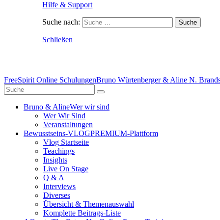
Hilfe & Support
Suche nach:
Schließen
FreeSpirit Online Schulungen
Bruno Würtenberger & Aline N. Brandst
Bruno & Aline
Wer wir sind
Wer Wir Sind
Veranstaltungen
Bewusstseins-VLOG
PREMIUM-Plattform
Vlog Startseite
Teachings
Insights
Live On Stage
Q & A
Interviews
Diverses
Übersicht & Themenauswahl
Komplette Beitrags-Liste