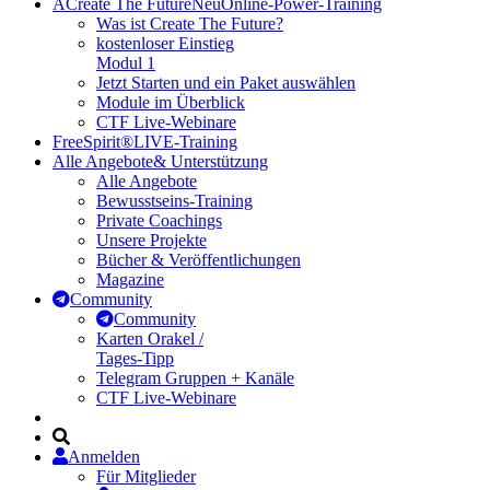
A
Create The Future
Neu
Online-Power-Training
Was ist Create The Future?
kostenloser Einstieg
Modul 1
Jetzt Starten und ein Paket auswählen
Module im Überblick
CTF Live-Webinare
FreeSpirit®
LIVE-Training
Alle Angebote
& Unterstützung
Alle Angebote
Bewusstseins-Training
Private Coachings
Unsere Projekte
Bücher & Veröffentlichungen
Magazine
Community
Community
Karten Orakel /
Tages-Tipp
Telegram Gruppen + Kanäle
CTF Live-Webinare
Anmelden
Für Mitglieder