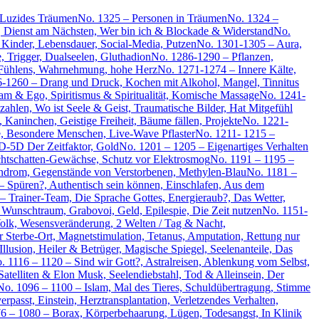
 Luzides Träumen
No. 1325 – Personen in Träumen
No. 1324 –
, Dienst am Nächsten, Wer bin ich & Blockade & Widerstand
No.
Kinder, Lebensdauer, Social-Media, Putzen
No. 1301-1305 – Aura,
 Trigger, Dualseelen, Gluthadion
No. 1286-1290 – Pflanzen,
Fühlens, Wahrnehmung, hohe Herz
No. 1271-1274 – Innere Kälte,
-1260 – Drang und Druck, Kochen mit Alkohol, Mangel, Tinnitus
am & Ego, Spiritismus & Spiritualität, Komische Massage
No. 1241-
hlen, Wo ist Seele & Geist, Traumatische Bilder, Hat Mitgefühl
 Kaninchen, Geistige Freiheit, Bäume fällen, Projekte
No. 1221-
, Besondere Menschen, Live-Wave Pflaster
No. 1211- 1215 –
D-5D Der Zeitfaktor, Gold
No. 1201 – 1205 – Eigenartiges Verhalten
chtschatten-Gewächse, Schutz vor Elektrosmog
No. 1191 – 1195 –
yndrom, Gegenstände von Verstorbenen, Methylen-Blau
No. 1181 –
 – Spüren?, Authentisch sein können, Einschlafen, Aus dem
– Trainer-Team, Die Sprache Gottes, Energieraub?, Das Wetter,
 Wunschtraum, Grabovoi, Geld, Epilespie, Die Zeit nutzen
No. 1151-
olk, Wesensveränderung, 2 Welten / Tag & Nacht,
 Sterbe-Ort, Magnetstimulation, Tetanus, Amputation, Rettung nur
llusion, Heiler & Betrüger, Magische Spiegel, Seelenanteile, Das
. 1116 – 1120 – Sind wir Gott?, Astralreisen, Ablenkung vom Selbst,
Satelliten & Elon Musk, Seelendiebstahl, Tod & Alleinsein, Der
No. 1096 – 1100 – Islam, Mal des Tieres, Schuldübertragung, Stimme
rpasst, Einstein, Herztransplantation, Verletzendes Verhalten,
6 – 1080 – Borax, Körperbehaarung, Lügen, Todesangst, In Klinik