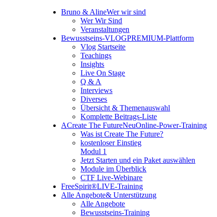
Bruno & Aline
Wer wir sind
Wer Wir Sind
Veranstaltungen
Bewusstseins-VLOG
PREMIUM-Plattform
Vlog Startseite
Teachings
Insights
Live On Stage
Q & A
Interviews
Diverses
Übersicht & Themenauswahl
Komplette Beitrags-Liste
A
Create The Future
Neu
Online-Power-Training
Was ist Create The Future?
kostenloser Einstieg
Modul 1
Jetzt Starten und ein Paket auswählen
Module im Überblick
CTF Live-Webinare
FreeSpirit®
LIVE-Training
Alle Angebote
& Unterstützung
Alle Angebote
Bewusstseins-Training