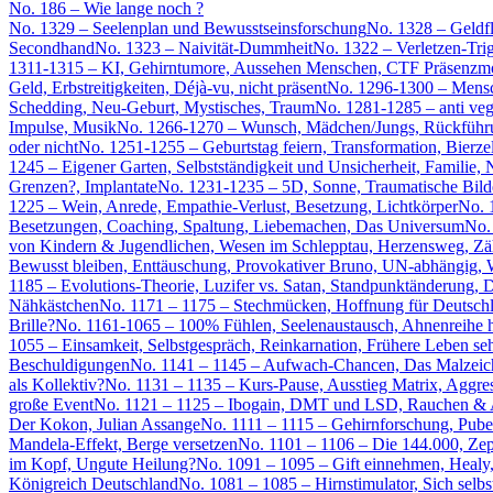
No. 186 – Wie lange noch ?
No. 1329 – Seelenplan und Bewusstseinsforschung
No. 1328 – Geldf
Secondhand
No. 1323 – Naivität-Dummheit
No. 1322 – Verletzen-Tri
1311-1315 – KI, Gehirntumore, Aussehen Menschen, CTF Präsenzmod
Geld, Erbstreitigkeiten, Déjà-vu, nicht präsent
No. 1296-1300 – Mensch
Schedding, Neu-Geburt, Mystisches, Traum
No. 1281-1285 – anti ve
Impulse, Musik
No. 1266-1270 – Wunsch, Mädchen/Jungs, Rückführ
oder nicht
No. 1251-1255 – Geburtstag feiern, Transformation, Bierze
1245 – Eigener Garten, Selbstständigkeit und Unsicherheit, Familie
Grenzen?, Implantate
No. 1231-1235 – 5D, Sonne, Traumatische Bild
1225 – Wein, Anrede, Empathie-Verlust, Besetzung, Lichtkörper
No. 
Besetzungen, Coaching, Spaltung, Liebemachen, Das Universum
No.
von Kindern & Jugendlichen, Wesen im Schlepptau, Herzensweg, Z
Bewusst bleiben, Enttäuschung, Provokativer Bruno, UN-abhängig, W
1185 – Evolutions-Theorie, Luzifer vs. Satan, Standpunktänderung, D
Nähkästchen
No. 1171 – 1175 – Stechmücken, Hoffnung für Deutschl
Brille?
No. 1161-1065 – 100% Fühlen, Seelenaustausch, Ahnenreihe
1055 – Einsamkeit, Selbstgespräch, Reinkarnation, Frühere Leben se
Beschuldigungen
No. 1141 – 1145 – Aufwach-Chancen, Das Malzeiche
als Kollektiv?
No. 1131 – 1135 – Kurs-Pause, Ausstieg Matrix, Aggre
große Event
No. 1121 – 1125 – Ibogain, DMT und LSD, Rauchen & Aus
Der Kokon, Julian Assange
No. 1111 – 1115 – Gehirnforschung, Puber
Mandela-Effekt, Berge versetzen
No. 1101 – 1106 – Die 144.000, Zep
im Kopf, Ungute Heilung?
No. 1091 – 1095 – Gift einnehmen, Healy
Königreich Deutschland
No. 1081 – 1085 – Hirnstimulator, Sich selb