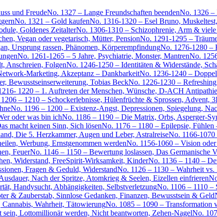
luss und Freude
No. 1327 – Lange Freundschaften beenden
No. 1326 –
ggern
No. 1321 – Gold kaufen
No. 1316-1320 – Esel Bruno, Muskeltest
ule, Goldenes Zeitalter
No. 1306-1310 – Schizophrenie, Arm & viele 
en, Vegan oder vegetarisch, Mütter, Pension
No. 1291-1295 – Träume,
gan, Ursprung rassen, Phänomen, Körperempfindung
No. 1276-1280 – 
ungen
No. 1261-1265 – 5 Jahre, Psychiatrie, Monster, Mantren
No. 1256
lt, Anschreien, Folgen
No. 1246-1250 – Identitäten & Widerstände, Sch
, Network-Marketing, Akzeptanz – Dankbarkeit
No. 1236-1240 – Doppelza
er, Bewusstseinserweiterung, Tobias Beck
No. 1226-1230 – Refreshing,
1216- 1220 – 1. Auftreten der Menschen, Wünsche, D-ACH Antipathie
 1206 – 1210 – Schockerlebnisse, Hülenfrüchte & Sprossen, Advent, 3
ähne
No. 1196 – 1200 – Existenz-Angst, Depressionen, Spiegelung, Na
er oder was bin ich
No. 1186 – 1190 – Die Matrix, Orbs, Asperger-S
as macht keinen Sinn, Sich lösen
No. 1176 – 1180 – Epilepsie, Fühlen
and, Die 5. Herzkammer, Augen und Leber, Astralreise
No. 1166-1070 
 heilen, Werbung, Ernstgenommen werden
No. 1156-1060 – Vision oder
hen, Feuer
No. 1146 – 1150 – Bewertung loslassen, Das Germanische V
n, Widerstand, FreeSpirit-Wirksamkeit, Kinder
No. 1136 – 1140 – Der
ssionen, Fragen & Geduld, Widerstand
No. 1126 – 1130 – Wahrheit vs. I
dauer, Nach der Spritze, Atomkrieg & Seelen, Eizellen einfrieren
No
tät, Handysucht, Abhängigkeiten, Selbstverletzung
No. 1106 – 1110 – 
ter & Zauberstab, Sinnlose Gedanken, Finanzen, Bewusstsein & Geld
, Cannabis, Wahrheit, Tätowierung
No. 1085 – 1090 – Transformation ve
st sein, Lottomillionär werden, Nicht beantworten, Zehen-Nagel
No. 107