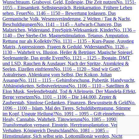
Wunschtraum, Grabovoi, Geld, Epilespie, Die Zeit nutzen
No. 1151-
1055 – Einsamkeit, Selbstgespräch, Reinkarnation, Frühere Leben
sehen, Feuer
No. 1146 – 1150 – Bewertung loslassen, Das
Germanische Volk, Wesensveränderung, 2 Welten / Tag & Nacht,
Beschuldigungen
No. 1141 – 1145 – Aufwach-Chancen, Das
Malzeichen, Widerstand, FreeSpirit-Wirksamkeit, Kinder
No. 1136 –
1140 – Der Sterbe-Ort, Magnetstimulation, Tetanus, Amputation,
Rettung nur als Kollektiv?
No. 1131 – 1135 – Kurs-Pause, Ausstieg
Matrix, Aggressionen, Fragen & Geduld, Widerstand
No. 1126 –
1130 – Wahrheit vs. Illusion, Heiler & Betrüger, Magische Spiegel,
Seelenanteile, Das große Event
No. 1121 – 1125 – Ibogain, DMT
und LSD, Rauchen & Ausdauer, Nach der Spritze, Atomkrieg &
Seelen, Eizellen einfrieren
No. 1116 – 1120 – Sind wir Gott?,
Astralreisen, Ablenkung vom Selbst, Der Kokon, Julian
Assange
No. 1111 – 1115 – Gehirnforschung, Pubertät, Handysucht,
Abhängigkeiten, Selbstverletzung
No. 1106 – 1110 – Satelliten &
Elon Musk, Seelendiebstahl, Tod & Alleinsein, Der Mandela-Effekt,
Berge versetzen
No. 1101 – 1106 – Die 144.000, Zepter &
Zauberstab, Sinnlose Gedanken, Finanzen, Bewusstsein & Geld
No.
1096 – 1100 – Islam, Mal des Tieres, Schuldübertragung, Stimme
im Kopf, Ungute Heilung?
No. 1091 – 1095 – Gift einnehmen,
Healy, Cannabis, Wahrheit, Tätowierung
No. 1085 – 1090 –
Transformation verpasst, Einstein, Herztransplantation, Verletzendes
Verhalten, Königreich Deutschland
No. 1081 – 1085 –
Hirnstimulator, Sich selbst sein, Lottomillionär werden, Nicht