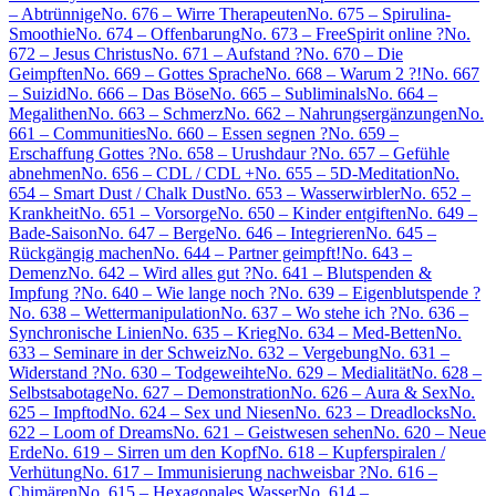
– Abtrünnige
No. 676 – Wirre Therapeuten
No. 675 – Spirulina-
Smoothie
No. 674 – Offenbarung
No. 673 – FreeSpirit online ?
No.
672 – Jesus Christus
No. 671 – Aufstand ?
No. 670 – Die
Geimpften
No. 669 – Gottes Sprache
No. 668 – Warum 2 ?!
No. 667
– Suizid
No. 666 – Das Böse
No. 665 – Subliminals
No. 664 –
Megalithen
No. 663 – Schmerz
No. 662 – Nahrungsergänzungen
No.
661 – Communities
No. 660 – Essen segnen ?
No. 659 –
Erschaffung Gottes ?
No. 658 – Urushdaur ?
No. 657 – Gefühle
abnehmen
No. 656 – CDL / CDL +
No. 655 – 5D-Meditation
No.
654 – Smart Dust / Chalk Dust
No. 653 – Wasserwirbler
No. 652 –
Krankheit
No. 651 – Vorsorge
No. 650 – Kinder entgiften
No. 649 –
Bade-Saison
No. 647 – Berge
No. 646 – Integrieren
No. 645 –
Rückgängig machen
No. 644 – Partner geimpft!
No. 643 –
Demenz
No. 642 – Wird alles gut ?
No. 641 – Blutspenden &
Impfung ?
No. 640 – Wie lange noch ?
No. 639 – Eigenblutspende ?
No. 638 – Wettermanipulation
No. 637 – Wo stehe ich ?
No. 636 –
Synchronische Linien
No. 635 – Krieg
No. 634 – Med-Betten
No.
633 – Seminare in der Schweiz
No. 632 – Vergebung
No. 631 –
Widerstand ?
No. 630 – Todgeweihte
No. 629 – Medialität
No. 628 –
Selbstsabotage
No. 627 – Demonstration
No. 626 – Aura & Sex
No.
625 – Impftod
No. 624 – Sex und Niesen
No. 623 – Dreadlocks
No.
622 – Loom of Dreams
No. 621 – Geistwesen sehen
No. 620 – Neue
Erde
No. 619 – Sirren um den Kopf
No. 618 – Kupferspiralen /
Verhütung
No. 617 – Immunisierung nachweisbar ?
No. 616 –
Chimären
No. 615 – Hexagonales Wasser
No. 614 –