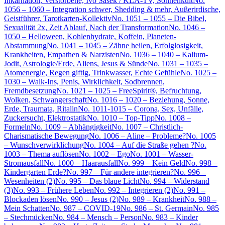
Inkarnation, Verstorbene, Ivo Sasek / KLA-TV, Sonnenkult
No.
1056 – 1060 – Integration schwer, Shedding & mehr, Außerirdische,
Geistführer, Tarotkarten-Kollektiv
No. 1051 – 1055 – Die Bibel,
Sexualität 2x, Zeit Ablauf, Nach der Transformation
No. 1046 –
1050 – Helloween, Kohlenhydrate, Koffein, Planeten-
Abstammung
No. 1041 – 1045 – Zähne heilen, Erfolglosigkeit,
Krankheiten, Empathen & Narzisten
No. 1036 – 1040 – Kalium-
Jodit, Astrologie/Erde, Aliens, Jesus & Sünde
No. 1031 – 1035 –
Atomenergie, Regen giftig, Trinkwasser, Echte Gefühle
No. 1025 –
1030 – Walk-Ins, Penis, Wirklichkeit, Sodbrennen,
Fremdbesetzung
No. 1021 – 1025 – FreeSpirit®, Befruchtung,
Wolken, Schwangerschaft
No. 1016 – 1020 – Beziehung, Sonne,
Erde, Traumata, Ritalin
No. 1011-1015 – Corona, Sex, Unfälle,
Zuckersucht, Elektrostatik
No. 1010 – Top-Tipp
No. 1008 –
Formeln
No. 1009 – Abhängigkeit
No. 1007 – Christlich-
Charismatische Bewegung
No. 1006 – Aline – Probleme?
No. 1005
– Wunschverwirklichung
No. 1004 – Auf die Straße gehen ?
No.
1003 – Thema auflösen
No. 1002 – Ego
No. 1001 – Wasser-
Stromausfall
No. 1000 – Haarausfall
No. 999 – Kein Geld
No. 998 –
Kindergarten Erde?
No. 997 – Für andere integrieren?
No. 996 –
Wesenheiten (2)
No. 995 – Das blaue Licht
No. 994 – Widerstand
(3)
No. 993 – Frühere Leben
No. 992 – Integrieren (2)
No. 991 –
Blockaden lösen
No. 990 – Jesus (2)
No. 989 – Krankheit
No. 988 –
Mein Schatten
No. 987 – COVID-19
No. 986 – St. Germain
No. 985
– Stechmücken
No. 984 – Mensch – Person
No. 983 – Kinder