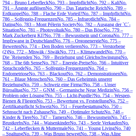
794 – Bruno Leberfleck
No. 793 – Impfpflicht
No. 792 – Kali
No.
791 – Ängste auflösen
No. 790 – Das Tatarische Reich
No. 789 –
Erdkuppel
No. 788 – Flache Erde Vorteil?
No. 787 – Impfpflicht
No.
786 – Solfeggio-Frequenzen
No. 785 – Infrarotlicht
No. 784 –
Dating
No. 783 – Mont Pélerin Society
No. 782 – Ausgang der `C´-
Situation
No. 781 – Photovoltaik
No. 780 – Das Böse
No. 779 –
Mark Zuckerberg KI?
No. 778 – Bewusstsein und Corona
No. 777 –
Impfzwang in Deutschland
No. 776 – Orgonenergie
No. 775 –
Bewerten
No. 774 – Den Boden verlieren
No. 773 – Verstorbene
(2)
No. 772 – Miswäk / Siwäk
No. 771 – Klimawandel
No. 770 –
Die ´Reisenden´
No. 769 – Beziehung und Gleichschwingung
No.
768 – The 6th Sense
No. 767 – Energie-Preise
No. 766 – Intuitiver
Sprachcode
No. 765 – Solfeggio-Frequenzen
No. 764 –
Endometriose
No. 763 – Blackout
No. 762 – Demonstrationen
No.
761 – Blaue Menschen
No. 760 – Das Geheimnis unserer
Beziehung
No. 759 – Schweiz eine Firma?
No. 758 – Unser
Büroalltag
No. 757 – GNM – Germanische Neue Medizin
No. 756 –
Problem oder Lösung?
No. 755 – Licht-Pupille?
No. 754 – Wespen,
Bienen & Fliegen
No. 753 – Bewertung vs. Feststellung
No. 752 –
Zertifikatspflicht Schweiz
No. 751 – Feuerbestattung
No. 750 –
Sehnsucht nach Zuhause
No. 749 – Optimaler Schutz
No. 748 –
Kinder & Tiere
No. 747 – Tamera
No. 746 – Bewusstsein
No. 745 –
Brustkrebs
No. 744 – Waisenkinder
No. 743 – Seele Verkaufen
No.
742 – Leberflecken & Muttermale
No. 741 – Young Living
No. 740
– Spaltung
No. 739 – Was Bruno bewegt
No. 738 – Was Aline