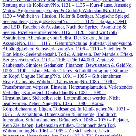
Rettung nur als Kollektiv?
No. 1131 – 1135 – Kurs-Pause, Ausstieg
Matrix, Aggressionen, Fragen & Geduld, Widerstand
No. 1126 –
1130 – Wahrheit vs. Illusion, Heiler & Betrüger, Magische Spiegel,
Seelenanteile, Das große Event
No. 1121 – 1125 – Ibogain, DMT
und LSD, Rauchen & Ausdauer, Nach der Spritze, Atomkrieg &
Seelen, Eizellen einfrieren
No. 1116 – 1120 – Sind wir Gott?,
Astralreisen, Ablenkung vom Selbst, Der Kokon, Julian
Assange
No. 1111 – 1115 – Gehirnforschung, Pubertät, Handysucht,
Abhängigkeiten, Selbstverletzung
No. 1106 – 1110 – Satelliten &
Elon Musk, Seelendiebstahl, Tod & Alleinsein, Der Mandela-Effekt,
Berge versetzen
No. 1101 – 1106 – Die 144.000, Zepter &
Zauberstab, Sinnlose Gedanken, Finanzen, Bewusstsein & Geld
No.
1096 – 1100 – Islam, Mal des Tieres, Schuldübertragung, Stimme
im Kopf, Ungute Heilung?
No. 1091 – 1095 – Gift einnehmen,
Healy, Cannabis, Wahrheit, Tätowierung
No. 1085 – 1090 –
Transformation verpasst, Einstein, Herztransplantation, Verletzendes
Verhalten, Königreich Deutschland
No. 1081 – 1085 –
Hirnstimulator, Sich selbst sein, Lottomillionär werden, Nicht
beantworten, Zehen-Nagel
No. 1076 – 1080 – Borax,
Körperbehaarung, Lügen, Todesangst, In Klinik gehen
No. 1071 –
1075 – Ausstrahlung, Dimensionen & Innererde, Tod durch
Integration, Strichmännchen, Bräuche
No. 1066 – 1070 – Plejader,
Kein Ziel haben, Lebensplan erfüllen, Licht nach dem Tod,
Wahrnehmung
No. 1061 – 1065 – Zu sich stehen, Letzte