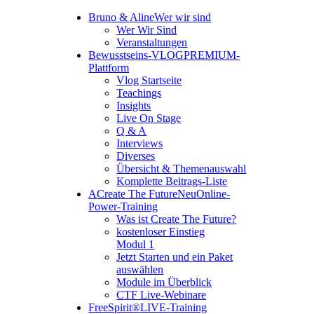
Bruno & Aline
Wer wir sind
Wer Wir Sind
Veranstaltungen
Bewusstseins-VLOG
PREMIUM-
Plattform
Vlog Startseite
Teachings
Insights
Live On Stage
Q & A
Interviews
Diverses
Übersicht & Themenauswahl
Komplette Beitrags-Liste
A
Create The Future
Neu
Online-
Power-Training
Was ist Create The Future?
kostenloser Einstieg
Modul 1
Jetzt Starten und ein Paket
auswählen
Module im Überblick
CTF Live-Webinare
FreeSpirit®
LIVE-Training