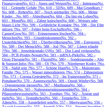
Finanzsystem
No. 613 – Spreu und Weizen
No. 612 – Intimrasur
No.
611 – Geimpfte Gefahr ?
No. 610 – 5D
No. 609 – Mai Grundkurs ?
No. 608 – Retten
No. 607 – Noch spiritueller ?
No. 606 – Meine
Kinder…
No. 605 – Abtreibung
No. 604 – Du bist ein Lehrer
No.
603 – Mond
No. 601 – Zähne knirschen
No. 600 – Weisses oder
blaues Licht ?
No. 599 – Gefährliche Kontakte ?
No. 598 – Die Elite
stürzen ?
No. 597 – Fehler beim Erschaffen
No. 596 –
CannerGrow
No. 595 – Erinnerungen löschen
No. 594 –
Menschen
No. 593 – Grundeinkommen
No. 592 –
Unsterblichkeit
No. 591 – Überbevölkerung
No. 590 – Egregoren ?
No. 589 – Der Mensch
No. 588 – Jod ?
No. 587 – Lügen erlaubt
?!
No. 586 – Jenseitskontakt (2)
No. 585 – Das Land verlassen
No.
584 – PCR-Positiv-Negativ
No. 583 – mRNA-Pieks
No. 582 –
Ozon-Therapie
No. 581 – Fluorid
No. 580+ – Sonderausgabe – Abo
& Support-Infos !
No. 580 – Öl ?
No. 579 – Nürnberger Kodex ?
No.
578 – Stabil sein ?
No. 577 – Schöne Haut
No. 576 – Mainstream-
Familie ?
No. 575 – Wasser mineralisieren ?
No. 574 – Zähneputzen
?
No. 573 – Corona-Getestete
No. 572 – Im Trainerraum
No. 571 –
Portaltage
No. 570 – Augenweiss
No. 569 – Oprah Winfrey
No. 568
– Orgonenergie messen
No. 567 – Marihuana
No. 566 –
Albträume
No. 565 – Nahrungsergänzungsmittel
No. 564 –
Pflanzenbewusstsein
No. 563 – Zombies ?
No. 562 – Ängste und
mehr
No. 561 – Teststäbchen
No. 560 – Templer
No. 559 –
Aliens
No. 558 – Ausgeliefert sein
No. 557 – Meerwasser
No. 556 –
Zu spät kommen
No. 555 – Sputnik V
No. 554 – Steuern bezahlen ?