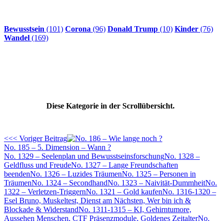
Bewusstsein
(101)
Corona
(96)
Donald Trump
(10)
Kinder
(76)
Wandel
(169)
Diese Kategorie in der Scrollübersicht.
<<< Voriger Beitrag
No. 185 – 5. Dimension – Wann ?
No. 1329 – Seelenplan und Bewusstseinsforschung
No. 1328 –
Geldfluss und Freude
No. 1327 – Lange Freundschaften
beenden
No. 1326 – Luzides Träumen
No. 1325 – Personen in
Träumen
No. 1324 – Secondhand
No. 1323 – Naivität-Dummheit
No.
1322 – Verletzen-Triggern
No. 1321 – Gold kaufen
No. 1316-1320 –
Esel Bruno, Muskeltest, Dienst am Nächsten, Wer bin ich &
Blockade & Widerstand
No. 1311-1315 – KI, Gehirntumore,
Aussehen Menschen, CTF Präsenzmodule, Goldenes Zeitalter
No.