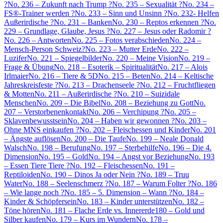
?
No. 236 – Zukunft nach Trump ?
No. 235 – Sexualität ?
No. 234 –
FS®-Trainer werden ?
No. 233 – Sinn und Unsinn ?
No. 232- Helfen
Außerirdische ?
No. 231 – Banken
No. 230 – Reptos erkennen ?
No.
229 – Grundlage, Glaube, Jesus ?
No. 227 – Jesus oder Radomir ?
No. 226 – Antworten
No. 225 – Fotos verabschieden
No. 224 –
Mensch-Person Schweiz?
No. 223 – Mutter Erde
No. 222 –
Luzifer
No. 221 – Spiegelbilder
No. 220 – Meine Vision
No. 219 –
Frage & Übung
No. 218 – Esoterik – Spiritualität
No. 217 – Alois
Irlmaier
No. 216 – Tiere & 5D
No. 215 – Beten
No. 214 – Keltische
Jahreskreisfeste ?
No. 213 – Drachenseele ?
No. 212 – Fruchtfliegen
& Motten
No. 211 – Außerirdische ?
No. 210 – Suizidale
Menschen
No. 209 – Die Bibel
No. 208 – Beziehung zu Gott
No.
207 – Verstorbenenkontakt
No. 206 – Verchipung ?
No. 205 –
Sklavenbewusstsein
No. 204 – Haben wir gewonnen ?
No. 203 –
Ohne MNS einkaufen ?
No. 202 – Fleischessen und Kinder
No. 201
– Ängste auflösen
No. 200 – Die Taufe
No. 199 – Neale Donald
Walsch
No. 198 – Berufung
No. 197 – Sterbehilfe
No. 196 – Die 4.
Dimension
No. 195 – Gold
No. 194 – Angst vor Beziehung
No. 193
– Essen Tiere Tiere ?
No. 192 – Fleischessen
No. 191 –
Reptiloiden
No. 190 – Dinos Ja oder Nein ?
No. 189 – Truu
Water
No. 188 – Seelenschmerz ?
No. 187 – Warum Folter ?
No. 186
– Wie lange noch ?
No. 185 – 5. Dimension – Wann ?
No. 184 –
Kinder & Schöpfersein
No. 183 – Kinder unterstützen
No. 182 –
Töne hören
No. 181 – Flache Erde vs. Innererde
180 – Gold und
Silber kaufen
No. 179 – Kurs im Wundern
No. 178 –