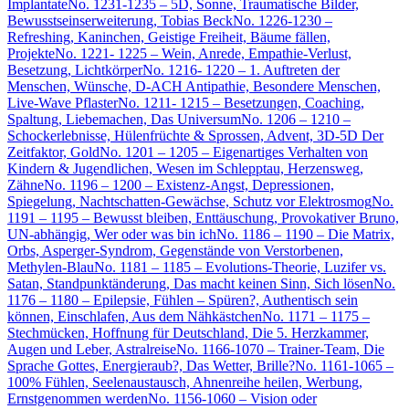
Implantate
No. 1231-1235 – 5D, Sonne, Traumatische Bilder,
Bewusstseinserweiterung, Tobias Beck
No. 1226-1230 –
Refreshing, Kaninchen, Geistige Freiheit, Bäume fällen,
Projekte
No. 1221- 1225 – Wein, Anrede, Empathie-Verlust,
Besetzung, Lichtkörper
No. 1216- 1220 – 1. Auftreten der
Menschen, Wünsche, D-ACH Antipathie, Besondere Menschen,
Live-Wave Pflaster
No. 1211- 1215 – Besetzungen, Coaching,
Spaltung, Liebemachen, Das Universum
No. 1206 – 1210 –
Schockerlebnisse, Hülenfrüchte & Sprossen, Advent, 3D-5D Der
Zeitfaktor, Gold
No. 1201 – 1205 – Eigenartiges Verhalten von
Kindern & Jugendlichen, Wesen im Schlepptau, Herzensweg,
Zähne
No. 1196 – 1200 – Existenz-Angst, Depressionen,
Spiegelung, Nachtschatten-Gewächse, Schutz vor Elektrosmog
No.
1191 – 1195 – Bewusst bleiben, Enttäuschung, Provokativer Bruno,
UN-abhängig, Wer oder was bin ich
No. 1186 – 1190 – Die Matrix,
Orbs, Asperger-Syndrom, Gegenstände von Verstorbenen,
Methylen-Blau
No. 1181 – 1185 – Evolutions-Theorie, Luzifer vs.
Satan, Standpunktänderung, Das macht keinen Sinn, Sich lösen
No.
1176 – 1180 – Epilepsie, Fühlen – Spüren?, Authentisch sein
können, Einschlafen, Aus dem Nähkästchen
No. 1171 – 1175 –
Stechmücken, Hoffnung für Deutschland, Die 5. Herzkammer,
Augen und Leber, Astralreise
No. 1166-1070 – Trainer-Team, Die
Sprache Gottes, Energieraub?, Das Wetter, Brille?
No. 1161-1065 –
100% Fühlen, Seelenaustausch, Ahnenreihe heilen, Werbung,
Ernstgenommen werden
No. 1156-1060 – Vision oder