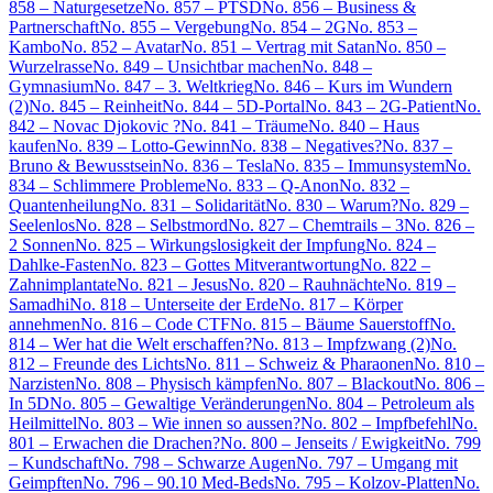
858 – Naturgesetze
No. 857 – PTSD
No. 856 – Business &
Partnerschaft
No. 855 – Vergebung
No. 854 – 2G
No. 853 –
Kambo
No. 852 – Avatar
No. 851 – Vertrag mit Satan
No. 850 –
Wurzelrasse
No. 849 – Unsichtbar machen
No. 848 –
Gymnasium
No. 847 – 3. Weltkrieg
No. 846 – Kurs im Wundern
(2)
No. 845 – Reinheit
No. 844 – 5D-Portal
No. 843 – 2G-Patient
No.
842 – Novac Djokovic ?
No. 841 – Träume
No. 840 – Haus
kaufen
No. 839 – Lotto-Gewinn
No. 838 – Negatives?
No. 837 –
Bruno & Bewusstsein
No. 836 – Tesla
No. 835 – Immunsystem
No.
834 – Schlimmere Probleme
No. 833 – Q-Anon
No. 832 –
Quantenheilung
No. 831 – Solidarität
No. 830 – Warum?
No. 829 –
Seelenlos
No. 828 – Selbstmord
No. 827 – Chemtrails – 3
No. 826 –
2 Sonnen
No. 825 – Wirkungslosigkeit der Impfung
No. 824 –
Dahlke-Fasten
No. 823 – Gottes Mitverantwortung
No. 822 –
Zahnimplantate
No. 821 – Jesus
No. 820 – Rauhnächte
No. 819 –
Samadhi
No. 818 – Unterseite der Erde
No. 817 – Körper
annehmen
No. 816 – Code CTF
No. 815 – Bäume Sauerstoff
No.
814 – Wer hat die Welt erschaffen?
No. 813 – Impfzwang (2)
No.
812 – Freunde des Lichts
No. 811 – Schweiz & Pharaonen
No. 810 –
Narzisten
No. 808 – Physisch kämpfen
No. 807 – Blackout
No. 806 –
In 5D
No. 805 – Gewaltige Veränderungen
No. 804 – Petroleum als
Heilmittel
No. 803 – Wie innen so aussen?
No. 802 – Impfbefehl
No.
801 – Erwachen die Drachen?
No. 800 – Jenseits / Ewigkeit
No. 799
– Kundschaft
No. 798 – Schwarze Augen
No. 797 – Umgang mit
Geimpften
No. 796 – 90.10 Med-Beds
No. 795 – Kolzov-Platten
No.