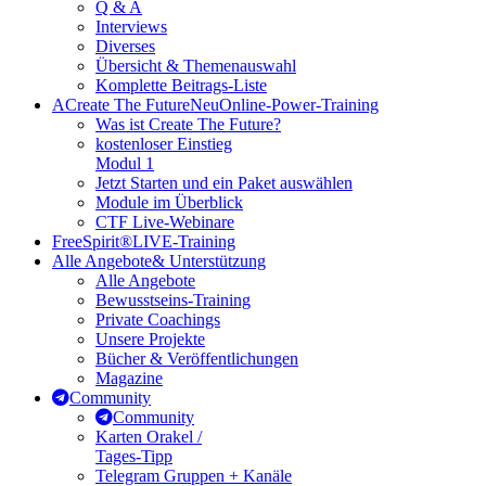
Q & A
Interviews
Diverses
Übersicht & Themenauswahl
Komplette Beitrags-Liste
A
Create The Future
Neu
Online-Power-Training
Was ist Create The Future?
kostenloser Einstieg
Modul 1
Jetzt Starten und ein Paket auswählen
Module im Überblick
CTF Live-Webinare
FreeSpirit®
LIVE-Training
Alle Angebote
& Unterstützung
Alle Angebote
Bewusstseins-Training
Private Coachings
Unsere Projekte
Bücher & Veröffentlichungen
Magazine
Community
Community
Karten Orakel /
Tages-Tipp
Telegram Gruppen + Kanäle