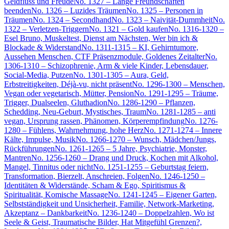
Geldfluss und Freude
No. 1327 – Lange Freundschaften
beenden
No. 1326 – Luzides Träumen
No. 1325 – Personen in
Träumen
No. 1324 – Secondhand
No. 1323 – Naivität-Dummheit
No.
1322 – Verletzen-Triggern
No. 1321 – Gold kaufen
No. 1316-1320 –
Esel Bruno, Muskeltest, Dienst am Nächsten, Wer bin ich &
Blockade & Widerstand
No. 1311-1315 – KI, Gehirntumore,
Aussehen Menschen, CTF Präsenzmodule, Goldenes Zeitalter
No.
1306-1310 – Schizophrenie, Arm & viele Kinder, Lebensdauer,
Social-Media, Putzen
No. 1301-1305 – Aura, Geld,
Erbstreitigkeiten, Déjà-vu, nicht präsent
No. 1296-1300 – Menschen,
Vegan oder vegetarisch, Mütter, Pension
No. 1291-1295 – Träume,
Trigger, Dualseelen, Gluthadion
No. 1286-1290 – Pflanzen,
Schedding, Neu-Geburt, Mystisches, Traum
No. 1281-1285 – anti
vegan, Ursprung rassen, Phänomen, Körperempfindung
No. 1276-
1280 – Fühlens, Wahrnehmung, hohe Herz
No. 1271-1274 – Innere
Kälte, Impulse, Musik
No. 1266-1270 – Wunsch, Mädchen/Jungs,
Rückführungen
No. 1261-1265 – 5 Jahre, Psychiatrie, Monster,
Mantren
No. 1256-1260 – Drang und Druck, Kochen mit Alkohol,
Mangel, Tinnitus oder nicht
No. 1251-1255 – Geburtstag feiern,
Transformation, Bierzelt, Anschreien, Folgen
No. 1246-1250 –
Identitäten & Widerstände, Scham & Ego, Spiritismus &
Spiritualität, Komische Massage
No. 1241-1245 – Eigener Garten,
Selbstständigkeit und Unsicherheit, Familie, Network-Marketing,
Akzeptanz – Dankbarkeit
No. 1236-1240 – Doppelzahlen, Wo ist
Seele & Geist, Traumatische Bilder, Hat Mitgefühl Grenzen?,