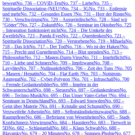
bewegt
No. 736 – COVID-Test
No. 737 – Liebe
No. 735 –
Spirituelle Dissoziation (NEU!)
No. 734 – 3G
No. 733 – Epilepsie
und mehr
No. 732 – Gesundes Essen ?
No. 731 – Herr der Ringe
No.
730 – Verschwörung
No. 729 – Ausserirdische
No. 728 – Sind wir
“Götter”?
No. 727 – Zukunft
No. 726 – Seminar im Oktober
No. 725
– Integration funktioniert nicht
No. 724 – Die Umkehr des
Zweifels
No. 723 – Panda Eyes
No. 722 – Querdenken
No. 721 –
Spirituelle Dissoziation
No. 720 – Verstorbene
No. 719 – Mihaela
No.
718 – Das Ich
No. 717 – Der Tod
No. 716 – Wo ist der Haken?
No.
715 – Precht und Gurgeltests
No. 714 – Blut spenden
No. 713 –
Philosophie
No. 712 – Magen-Darm-Virus
No. 711 – Impfpflicht
No.
710 – Liebe und Schmerz
No. 709 – Impfzwang
No. 708 –
Lavylites
No. 707 – Nullpunktfeld
No. 706 – Zeit des Tuns ?
No. 705
– Masern / Hepatits
No. 704 – Flat Earth ?
No. 703 – Notstrom-
Aggregat
No. 702 – Cyber-Polygon ?
No. 701 – Infraschall
No. 700
– Fremde Gedankenbilder
No. 699 – Impfen in der
Schwangerschaft
No. 698 – Steuern
No. 697 – Gedankenlesen
No.
696 – Techno-Musik
No. 695 – Das Unser Vater-Gebet ?
No. 694 –
Seminare in Deutschland
No. 693 – Edward Snowden
No. 692 –
Geist über Materie ?
No. 691 – Kristalle und Schungit
No. 690 –
Verzweifelte Atheistin
No. 689 – Selbstständigkeitszwang
No. 688 –
Raumpflege
No. 686 – Befreiung von Wesenheiten
No. 685 – Stadt-
Kopfschmerz-Verwirrung
No. 684 – Haustiere
No. 683 – Tierwelt in
5D
No. 682 – Schlaganfall
No. 681 – Klaus Schwab
No. 680 –
Blavatsky
No. 679 – 20 Minuten
No. 678 – Spinnen-Phobie
No. 677