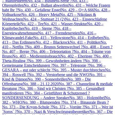
– Manifestieren
No. 434 – Business-Seele ?
No. 433 –
Ohrenpfeifen
No. 432 – Ballast abwerfen
No. 431 – Welche Fragen
habt Ihr ?
No. 430 – Gefallene Engel
No. 429 – Q+A 666
No. 428 –
Vollnarkose
No. 426 – Heavy Metal
No. 425 – Nikolaus &
Weihnachten
No. 424 – Stuttgart 21 (2)
No. 423 – Eingeschlafene
Körperteile
No. 422 – Tee
No. 421 – Wasser-Struktur
No. 420 –
Kupferbecher
No. 419 – Sterne ?
No. 418 –
Energiewahrnehmung
No. 417 – Fremdenergien
No. 416 –
Klimawandel-Fake
No. 415 – Yellowstone
No. 414 – Erdbeben
No.
413 – Das Erdinnere
No. 412 – Blackrock
No. 411 – Politiker
No.
410 – Netflix ?
No. 409 – Brunos Seitenwechsel ?
No. 408 – Essen ?
No. 407 – Berge ?
No. 406 – Teleportation ?
No. 404 – Träume von
Bruno
No. 403 – Medienmissbrauch
No. 402 – Eheringe ?
No. 400 –
Theta-Healing ?
No. 399 – Gewohnheiten ändern ?
No. 398 –
Gemeinsame Entscheidungen ?
No. 397 – Telegonie ?
No. 396 –
GESARA – gut oder schlecht ?
No. 395 – Muster durchbrechen
No.
394 – Roswell ?
No. 392 – Verstorbene und die NWO
No. 391 –
Kind & Dämon
No. 390 – Sonnenbrillen
No. 389 – Die
Offenbarung
No. 388 – 21.12.2020
No. 387 – Channeling & mediale
Beratung ?
No. 386 – Sind wir Christen ?
No. 385 – Gesundheit
manifestieren ?
No. 384 – Geistführer & Schutzengel ?
SONDERSENDUNG – Andere Speaker
No. 383 – Holzmöbel
No.
382 – WHO
No. 380 – Blutspenden ?
No. 374 – Binaurale Beats ?
No. 373 – Die Kryon-Schule ?
No. 372 – Vorräte ?
No. 371 – Wer ist
´Soros´ ?
No. 370 – Nazi & Verschwörungstheoretiker
No. 367 – Die