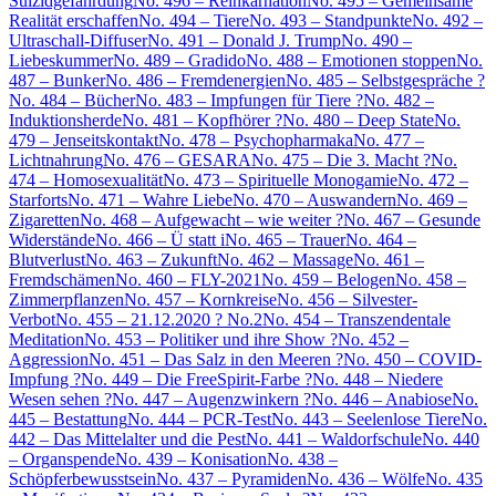
Suizidgefährdung
No. 496 – Reinkarnation
No. 495 – Gemeinsame
Realität erschaffen
No. 494 – Tiere
No. 493 – Standpunkte
No. 492 –
Ultraschall-Diffuser
No. 491 – Donald J. Trump
No. 490 –
Liebeskummer
No. 489 – Gradido
No. 488 – Emotionen stoppen
No.
487 – Bunker
No. 486 – Fremdenergien
No. 485 – Selbstgespräche ?
No. 484 – Bücher
No. 483 – Impfungen für Tiere ?
No. 482 –
Induktionsherde
No. 481 – Kopfhörer ?
No. 480 – Deep State
No.
479 – Jenseitskontakt
No. 478 – Psychopharmaka
No. 477 –
Lichtnahrung
No. 476 – GESARA
No. 475 – Die 3. Macht ?
No.
474 – Homosexualität
No. 473 – Spirituelle Monogamie
No. 472 –
Starforts
No. 471 – Wahre Liebe
No. 470 – Auswandern
No. 469 –
Zigaretten
No. 468 – Aufgewacht – wie weiter ?
No. 467 – Gesunde
Widerstände
No. 466 – Ü statt i
No. 465 – Trauer
No. 464 –
Blutverlust
No. 463 – Zukunft
No. 462 – Massage
No. 461 –
Fremdschämen
No. 460 – FLY-2021
No. 459 – Belogen
No. 458 –
Zimmerpflanzen
No. 457 – Kornkreise
No. 456 – Silvester-
Verbot
No. 455 – 21.12.2020 ? No.2
No. 454 – Transzendentale
Meditation
No. 453 – Politiker und ihre Show ?
No. 452 –
Aggression
No. 451 – Das Salz in den Meeren ?
No. 450 – COVID-
Impfung ?
No. 449 – Die FreeSpirit-Farbe ?
No. 448 – Niedere
Wesen sehen ?
No. 447 – Augenzwinkern ?
No. 446 – Anabiose
No.
445 – Bestattung
No. 444 – PCR-Test
No. 443 – Seelenlose Tiere
No.
442 – Das Mittelalter und die Pest
No. 441 – Waldorfschule
No. 440
– Organspende
No. 439 – Konisation
No. 438 –
Schöpferbewusstsein
No. 437 – Pyramiden
No. 436 – Wölfe
No. 435