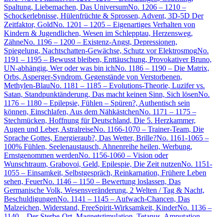
Spaltung, Liebemachen, Das Universum
No. 1206 – 1210 –
Schockerlebnisse, Hülenfrüchte & Sprossen, Advent, 3D-5D Der
Zeitfaktor, Gold
No. 1201 – 1205 – Eigenartiges Verhalten von
Kindern & Jugendlichen, Wesen im Schlepptau, Herzensweg,
Zähne
No. 1196 – 1200 – Existenz-Angst, Depressionen,
Spiegelung, Nachtschatten-Gewächse, Schutz vor Elektrosmog
No.
1191 – 1195 – Bewusst bleiben, Enttäuschung, Provokativer Bruno,
UN-abhängig, Wer oder was bin ich
No. 1186 – 1190 – Die Matrix,
Orbs, Asperger-Syndrom, Gegenstände von Verstorbenen,
Methylen-Blau
No. 1181 – 1185 – Evolutions-Theorie, Luzifer vs.
Satan, Standpunktänderung, Das macht keinen Sinn, Sich lösen
No.
1176 – 1180 – Epilepsie, Fühlen – Spüren?, Authentisch sein
können, Einschlafen, Aus dem Nähkästchen
No. 1171 – 1175 –
Stechmücken, Hoffnung für Deutschland, Die 5. Herzkammer,
Augen und Leber, Astralreise
No. 1166-1070 – Trainer-Team, Die
Sprache Gottes, Energieraub?, Das Wetter, Brille?
No. 1161-1065 –
100% Fühlen, Seelenaustausch, Ahnenreihe heilen, Werbung,
Ernstgenommen werden
No. 1156-1060 – Vision oder
Wunschtraum, Grabovoi, Geld, Epilespie, Die Zeit nutzen
No. 1151-
1055 – Einsamkeit, Selbstgespräch, Reinkarnation, Frühere Leben
sehen, Feuer
No. 1146 – 1150 – Bewertung loslassen, Das
Germanische Volk, Wesensveränderung, 2 Welten / Tag & Nacht,
Beschuldigungen
No. 1141 – 1145 – Aufwach-Chancen, Das
Malzeichen, Widerstand, FreeSpirit-Wirksamkeit, Kinder
No. 1136 –
1140 – Der Sterbe-Ort, Magnetstimulation, Tetanus, Amputation,