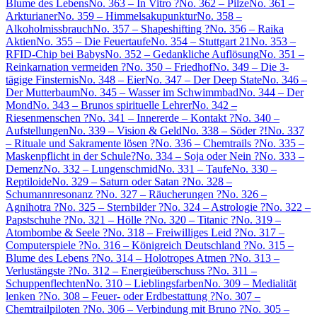
Blume des Lebens
No. 363 – In Vitro ?
No. 362 – Pilze
No. 361 –
Arkturianer
No. 359 – Himmelsakupunktur
No. 358 –
Alkoholmissbrauch
No. 357 – Shapeshifting ?
No. 356 – Raika
Aktien
No. 355 – Die Feuertaufe
No. 354 – Stuttgart 21
No. 353 –
RFID-Chip bei Babys
No. 352 – Gedankliche Auflösung
No. 351 –
Reinkarnation vermeiden ?
No. 350 – Friedhof
No. 349 – Die 3-
tägige Finsternis
No. 348 – Eier
No. 347 – Der Deep State
No. 346 –
Der Mutterbaum
No. 345 – Wasser im Schwimmbad
No. 344 – Der
Mond
No. 343 – Brunos spirituelle Lehrer
No. 342 –
Riesenmenschen ?
No. 341 – Innererde – Kontakt ?
No. 340 –
Aufstellungen
No. 339 – Vision & Geld
No. 338 – Söder ?!
No. 337
– Rituale und Sakramente lösen ?
No. 336 – Chemtrails ?
No. 335 –
Maskenpflicht in der Schule?
No. 334 – Soja oder Nein ?
No. 333 –
Demenz
No. 332 – Lungenschmid
No. 331 – Taufe
No. 330 –
Reptiloide
No. 329 – Saturn oder Satan ?
No. 328 –
Schumannresonanz ?
No. 327 – Räucherungen ?
No. 326 –
Agnihotra ?
No. 325 – Sternbilder ?
No. 324 – Astrologie ?
No. 322 –
Papstschuhe ?
No. 321 – Hölle ?
No. 320 – Titanic ?
No. 319 –
Atombombe & Seele ?
No. 318 – Freiwilliges Leid ?
No. 317 –
Computerspiele ?
No. 316 – Königreich Deutschland ?
No. 315 –
Blume des Lebens ?
No. 314 – Holotropes Atmen ?
No. 313 –
Verlustängste ?
No. 312 – Energieüberschuss ?
No. 311 –
Schuppenflechten
No. 310 – Lieblingsfarben
No. 309 – Medialität
lenken ?
No. 308 – Feuer- oder Erdbestattung ?
No. 307 –
Chemtrailpiloten ?
No. 306 – Verbindung mit Bruno ?
No. 305 –