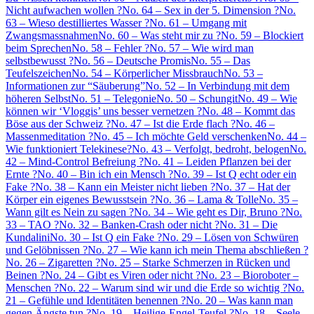
Nicht aufwachen wollen ?
No. 64 – Sex in der 5. Dimension ?
No.
63 – Wieso destilliertes Wasser ?
No. 61 – Umgang mit
Zwangsmassnahmen
No. 60 – Was steht mir zu ?
No. 59 – Blockiert
beim Sprechen
No. 58 – Fehler ?
No. 57 – Wie wird man
selbstbewusst ?
No. 56 – Deutsche Promis
No. 55 – Das
Teufelszeichen
No. 54 – Körperlicher Missbrauch
No. 53 –
Informationen zur “Säuberung”
No. 52 – In Verbindung mit dem
höheren Selbst
No. 51 – Telegonie
No. 50 – Schungit
No. 49 – Wie
können wir ‘Vloggis’ uns besser vernetzen ?
No. 48 – Kommt das
Böse aus der Schweiz ?
No. 47 – Ist die Erde flach ?
No. 46 –
Massenmeditation ?
No. 45 – Ich möchte Geld verschenken
No. 44 –
Wie funktioniert Telekinese?
No. 43 – Verfolgt, bedroht, belogen
No.
42 – Mind-Control Befreiung ?
No. 41 – Leiden Pflanzen bei der
Ernte ?
No. 40 – Bin ich ein Mensch ?
No. 39 – Ist Q echt oder ein
Fake ?
No. 38 – Kann ein Meister nicht lieben ?
No. 37 – Hat der
Körper ein eigenes Bewusstsein ?
No. 36 – Lama & Tolle
No. 35 –
Wann gilt es Nein zu sagen ?
No. 34 – Wie geht es Dir, Bruno ?
No.
33 – TAO ?
No. 32 – Banken-Crash oder nicht ?
No. 31 – Die
Kundalini
No. 30 – Ist Q ein Fake ?
No. 29 – Lösen von Schwüren
und Gelöbnissen ?
No. 27 – Wie kann ich mein Thema abschließen ?
No. 26 – Zigaretten ?
No. 25 – Starke Schmerzen in Rücken und
Beinen ?
No. 24 – Gibt es Viren oder nicht ?
No. 23 – Bioroboter –
Menschen ?
No. 22 – Warum sind wir und die Erde so wichtig ?
No.
21 – Gefühle und Identitäten benennen ?
No. 20 – Was kann man
gegen Ängste tun ?
No. 19 – Heilige-Engel-Teufel ?
No. 18 – Seele –