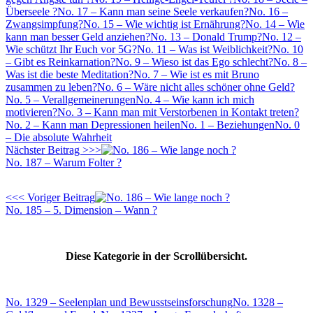
Überseele ?
No. 17 – Kann man seine Seele verkaufen?
No. 16 –
Zwangsimpfung?
No. 15 – Wie wichtig ist Ernährung?
No. 14 – Wie
kann man besser Geld anziehen?
No. 13 – Donald Trump?
No. 12 –
Wie schützt Ihr Euch vor 5G?
No. 11 – Was ist Weiblichkeit?
No. 10
– Gibt es Reinkarnation?
No. 9 – Wieso ist das Ego schlecht?
No. 8 –
Was ist die beste Meditation?
No. 7 – Wie ist es mit Bruno
zusammen zu leben?
No. 6 – Wäre nicht alles schöner ohne Geld?
No. 5 – Verallgemeinerungen
No. 4 – Wie kann ich mich
motivieren?
No. 3 – Kann man mit Verstorbenen in Kontakt treten?
No. 2 – Kann man Depressionen heilen
No. 1 – Beziehungen
No. 0
– Die absolute Wahrheit
Nächster Beitrag >>>
No. 187 – Warum Folter ?
<<< Voriger Beitrag
No. 185 – 5. Dimension – Wann ?
Diese Kategorie in der Scrollübersicht.
No. 1329 – Seelenplan und Bewusstseinsforschung
No. 1328 –