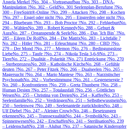
Angela Merkel ?
No. 304 – Vortragsaufbau ?
No. 303 – DNA-
Manipulation ?
No. 302 – Geld
No. 301 Seelenplan-Berufung ?
No.
300 – FreeSpirit®-Online ?
No. 299 – Attacken ?
No. 298 – Kochen
?
No. 297 – Engel oder nicht ?
No. 295 – Eingreifen oder nicht ?
No.
294 – Bluebeam ?
No. 293 – Bob Proctor ?
No. 292 – Fehlgeburt
No.
290 – Wählen
No. 289 – Robert Kennedy
No. 288 – Geburt &
Aura
No. 287 – Organspende & Seele
No. 286 – Das ´Ich Bin´ ?
No.
285 – Eileen De Rolf
No. 284 – Die Matrix
No. 283 – Lichtfalle ?
No. 282 – Hitler ?
No. 281 – Erleuchtung ?
No. 280 – CBD ?
No.
279 – Der Mond ?
No. 277 – Memon ?
No. 276 – Bedingungslose
Liebe
No. 275 – Taufe ?
No. 274 – Nikola Tesla 3-6-9
No. 273 –
Tiere
No. 272 – Dualität – Polarität ?
No. 271 Entrückung ?
No. 270
– Sterbeprozess
No. 269 – Katholische Kirche
No. 268 – Gefühle
deuten ?
No. 267 – Peter Fitzek ?
No. 266 – Dualseelen ?
No. 265 –
Magersucht ?
No. 264 – Mario Mantese ?
No. 263 – Narzistischer
Psychopath
No. 262 – Vorbestimmung ?
No. 261 – Gegenenergie ?
No. 260 – Konfrontieren ?
No. 259 – Greta Thunberg ?
No. 258 –
Human Design ?
No. 257 – Totalausfall ?
No. 256 – Göttliches
Wesen
No. 255 – Christina von Dreien
No. 254 – Kaffee
No. 253 –
Seelenfamilie
No. 252 – Verdrängen
No. 251 – Selbstbewusstsein
No.
250 – Seelenweg ?
No. 249 – Seelenanteile zurückholen
No. 248 –
Ulf Diebel ?
No. 247 – Aleister Crowly
No. 246 – Besetzungen
erkennen
No. 245 – Transsexualität
No. 244 – Symbolik
No. 243 –
Spinnenwesen
No. 242 – Erschaffen
No. 241 – Sterilisation
No. 239
– Leidenschaft
No. 238 – Aluhut ?
No. 237 – Satanische Kinderopfer