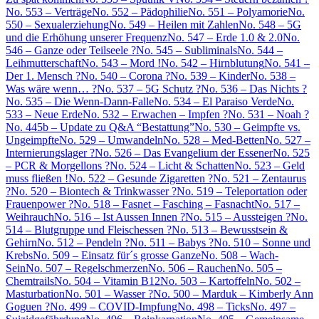
No. 553 – Verträge
No. 552 – Pädophilie
No. 551 – Polyamorie
No.
550 – Sexualerziehung
No. 549 – Heilen mit Zahlen
No. 548 – 5G
und die Erhöhung unserer Frequenz
No. 547 – Erde 1.0 & 2.0
No.
546 – Ganze oder Teilseele ?
No. 545 – Subliminals
No. 544 –
Leihmutterschaft
No. 543 – Mord !
No. 542 – Hirnblutung
No. 541 –
Der 1. Mensch ?
No. 540 – Corona ?
No. 539 – Kinder
No. 538 –
Was wäre wenn… ?
No. 537 – 5G Schutz ?
No. 536 – Das Nichts ?
No. 535 – Die Wenn-Dann-Falle
No. 534 – El Paraiso Verde
No.
533 – Neue Erde
No. 532 – Erwachen – Impfen ?
No. 531 – Noah ?
No. 445b – Update zu Q&A “Bestattung”
No. 530 – Geimpfte vs.
Ungeimpfte
No. 529 – Umwandeln
No. 528 – Med-Betten
No. 527 –
Internierungslager ?
No. 526 – Das Evangelium der Essener
No. 525
– PCR & Morgellons ?
No. 524 – Licht & Schatten
No. 523 – Geld
muss fließen !
No. 522 – Gesunde Zigaretten ?
No. 521 – Zentaurus
?
No. 520 – Biontech & Trinkwasser ?
No. 519 – Teleportation oder
Frauenpower ?
No. 518 – Fasnet – Fasching – Fasnacht
No. 517 –
Weihrauch
No. 516 – Ist Aussen Innen ?
No. 515 – Aussteigen ?
No.
514 – Blutgruppe und Fleischessen ?
No. 513 – Bewusstsein &
Gehirn
No. 512 – Pendeln ?
No. 511 – Babys ?
No. 510 – Sonne und
Krebs
No. 509 – Einsatz für´s grosse Ganze
No. 508 – Wach-
Sein
No. 507 – Regelschmerzen
No. 506 – Rauchen
No. 505 –
Chemtrails
No. 504 – Vitamin B12
No. 503 – Kartoffeln
No. 502 –
Masturbation
No. 501 – Wasser ?
No. 500 – Marduk – Kimberly Ann
Goguen ?
No. 499 – COVID-Impfung
No. 498 – Ticks
No. 497 –