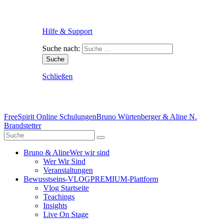
Hilfe & Support
Suche nach:
Schließen
FreeSpirit Online Schulungen
Bruno Würtenberger & Aline N.
Brandstetter
Bruno & Aline
Wer wir sind
Wer Wir Sind
Veranstaltungen
Bewusstseins-VLOG
PREMIUM-Plattform
Vlog Startseite
Teachings
Insights
Live On Stage