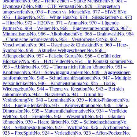
bekommen
No. 982 – Harte Zeiten – Starke Menschen
No. 981 –
Hypnose (2)
No. 980 – CTF-Verpasst?
No. 979 – Energetisch
umgeworfen
No. 978 – Person vs. Mensch
No. 977 – SIWS 6
No.
976 – Lügner
No. 975 – White Hats
No. 974 – Süssigkeiten
No. 973
– Hitze
No. 972 – H2O
No. 971 – Amma
No. 970 – Lügende
Partner
No. 969 – Weinen
No. 968 – Eigenverantwortung
No. 967 –
Minimalismus
No. 966 – Alkoholsucht
No. 965 – Brainwash
No. 964
– Chronische Schmerzen
No. 963 – Verstorbene (3)
No. 962 –
Verschwinden
No. 961 – Osterhase & Christkind
No. 960 – Herz-
Symbol
No. 959 – Aktuelles Weltgeschehen
No. 958 –
Affenpocken
No. 957 – Falsche Gurus
No. 956 – Gefühl oder
Blockade?
No. 955 – H2O-Video
No. 954 – In Kontakt kommen
No.
953 – Abfärben
No. 952 – Thema nicht fühlen können
No. 951 –
Knoblauch
No. 950 – Schwingung ändern
No. 949 – Aggressionen
tranformieren
No. 948 – Schnellmanifestationen
No. 947 – Multiple
Persönlichkeit
No. 946 – Kindheitstrauma
No. 945 – Tod &
Wiedergeburt
No. 944 – Thema vs. Kreation
No. 943 – Bei sich
ankommen
No. 942 – Narzisten
No. 941 – Grund für
Veränderung
No. 940 – Lerninhalt
No. 939 – Kritik-Phänomen
No.
938 – Energie lenken
No. 937 – Körpervibration
No. 936 – Die 5.
Dimension
No. 935 – Muttermilchalternative
No. 934 – Verrückte
Welt
No. 933 – Freude
No. 932 – Wesentlich
No. 931 – Glauben
können
No. 930 – Haare färben
No. 929 – Selbsteinschätzung
No.
928 – Selbstbestrafung
No. 927 – Wichtig
No. 926 – Archonten
No.
925 – FreeSpirit
No. 924 – Verletzlich
No. 923 – Affen-Pocken
No.