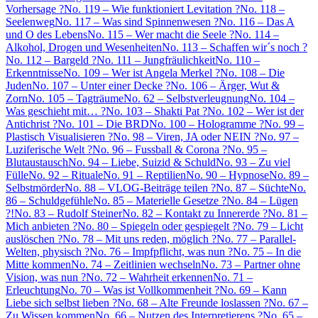
Vorhersage ?
No. 119 – Wie funktioniert Levitation ?
No. 118 –
Seelenweg
No. 117 – Was sind Spinnenwesen ?
No. 116 – Das A
und O des Lebens
No. 115 – Wer macht die Seele ?
No. 114 –
Alkohol, Drogen und Wesenheiten
No. 113 – Schaffen wir´s noch ?
No. 112 – Bargeld ?
No. 111 – Jungfräulichkeit
No. 110 –
Erkenntnisse
No. 109 – Wer ist Angela Merkel ?
No. 108 – Die
Juden
No. 107 – Unter einer Decke ?
No. 106 – Ärger, Wut &
Zorn
No. 105 – Tagträume
No. 62 – Selbstverleugnung
No. 104 –
Was geschieht mit… ?
No. 103 – Shakti Pat ?
No. 102 – Wer ist der
Antichrist ?
No. 101 – Die BRD
No. 100 – Hologramme ?
No. 99 –
Plastisch Visualisieren ?
No. 98 – Viren, JA oder NEIN ?
No. 97 –
Luziferische Welt ?
No. 96 – Fussball & Corona ?
No. 95 –
Blutaustausch
No. 94 – Liebe, Suizid & Schuld
No. 93 – Zu viel
Fülle
No. 92 – Rituale
No. 91 – Reptilien
No. 90 – Hypnose
No. 89 –
Selbstmörder
No. 88 – VLOG-Beiträge teilen ?
No. 87 – Süchte
No.
86 – Schuldgefühle
No. 85 – Materielle Gesetze ?
No. 84 – Lügen
?!
No. 83 – Rudolf Steiner
No. 82 – Kontakt zu Innererde ?
No. 81 –
Mich anbieten ?
No. 80 – Spiegeln oder gespiegelt ?
No. 79 – Licht
auslöschen ?
No. 78 – Mit uns reden, möglich ?
No. 77 – Parallel-
Welten, physisch ?
No. 76 – Impfpflicht, was nun ?
No. 75 – In die
Mitte kommen
No. 74 – Zeitlinien wechseln
No. 73 – Partner ohne
Vision, was nun ?
No. 72 – Wahrheit erkennen
No. 71 –
Erleuchtung
No. 70 – Was ist Vollkommenheit ?
No. 69 – Kann
Liebe sich selbst lieben ?
No. 68 – Alte Freunde loslassen ?
No. 67 –
Zu Wissen kommen
No. 66 – Nutzen des Interpretierens ?
No. 65 –