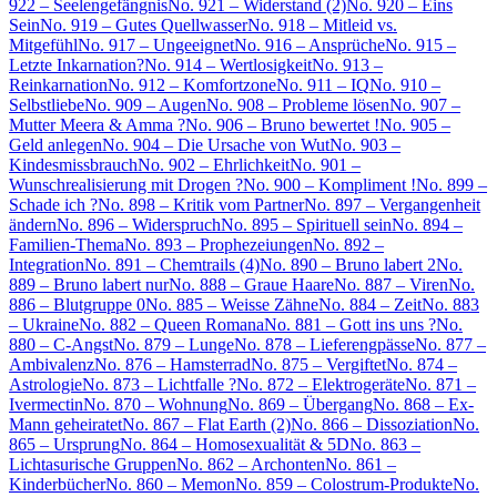
922 – Seelengefängnis
No. 921 – Widerstand (2)
No. 920 – Eins
Sein
No. 919 – Gutes Quellwasser
No. 918 – Mitleid vs.
Mitgefühl
No. 917 – Ungeeignet
No. 916 – Ansprüche
No. 915 –
Letzte Inkarnation?
No. 914 – Wertlosigkeit
No. 913 –
Reinkarnation
No. 912 – Komfortzone
No. 911 – IQ
No. 910 –
Selbstliebe
No. 909 – Augen
No. 908 – Probleme lösen
No. 907 –
Mutter Meera & Amma ?
No. 906 – Bruno bewertet !
No. 905 –
Geld anlegen
No. 904 – Die Ursache von Wut
No. 903 –
Kindesmissbrauch
No. 902 – Ehrlichkeit
No. 901 –
Wunschrealisierung mit Drogen ?
No. 900 – Kompliment !
No. 899 –
Schade ich ?
No. 898 – Kritik vom Partner
No. 897 – Vergangenheit
ändern
No. 896 – Widerspruch
No. 895 – Spirituell sein
No. 894 –
Familien-Thema
No. 893 – Prophezeiungen
No. 892 –
Integration
No. 891 – Chemtrails (4)
No. 890 – Bruno labert 2
No.
889 – Bruno labert nur
No. 888 – Graue Haare
No. 887 – Viren
No.
886 – Blutgruppe 0
No. 885 – Weisse Zähne
No. 884 – Zeit
No. 883
– Ukraine
No. 882 – Queen Romana
No. 881 – Gott ins uns ?
No.
880 – C-Angst
No. 879 – Lunge
No. 878 – Lieferengpässe
No. 877 –
Ambivalenz
No. 876 – Hamsterrad
No. 875 – Vergiftet
No. 874 –
Astrologie
No. 873 – Lichtfalle ?
No. 872 – Elektrogeräte
No. 871 –
Ivermectin
No. 870 – Wohnung
No. 869 – Übergang
No. 868 – Ex-
Mann geheiratet
No. 867 – Flat Earth (2)
No. 866 – Dissoziation
No.
865 – Ursprung
No. 864 – Homosexualität & 5D
No. 863 –
Lichtasurische Gruppen
No. 862 – Archonten
No. 861 –
Kinderbücher
No. 860 – Memon
No. 859 – Colostrum-Produkte
No.