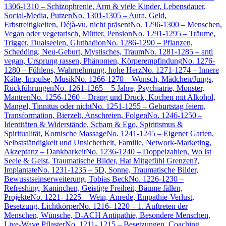
1306-1310 – Schizophrenie, Arm & viele Kinder, Lebensdauer,
Social-Media, Putzen
No. 1301-1305 – Aura, Geld,
Erbstreitigkeiten, Déjà-vu, nicht präsent
No. 1296-1300 – Menschen,
Vegan oder vegetarisch, Mütter, Pension
No. 1291-1295 – Träume,
Trigger, Dualseelen, Gluthadion
No. 1286-1290 – Pflanzen,
Schedding, Neu-Geburt, Mystisches, Traum
No. 1281-1285 – anti
vegan, Ursprung rassen, Phänomen, Körperempfindung
No. 1276-
1280 – Fühlens, Wahrnehmung, hohe Herz
No. 1271-1274 – Innere
Kälte, Impulse, Musik
No. 1266-1270 – Wunsch, Mädchen/Jungs,
Rückführungen
No. 1261-1265 – 5 Jahre, Psychiatrie, Monster,
Mantren
No. 1256-1260 – Drang und Druck, Kochen mit Alkohol,
Mangel, Tinnitus oder nicht
No. 1251-1255 – Geburtstag feiern,
Transformation, Bierzelt, Anschreien, Folgen
No. 1246-1250 –
Identitäten & Widerstände, Scham & Ego, Spiritismus &
Spiritualität, Komische Massage
No. 1241-1245 – Eigener Garten,
Selbstständigkeit und Unsicherheit, Familie, Network-Marketing,
Akzeptanz – Dankbarkeit
No. 1236-1240 – Doppelzahlen, Wo ist
Seele & Geist, Traumatische Bilder, Hat Mitgefühl Grenzen?,
Implantate
No. 1231-1235 – 5D, Sonne, Traumatische Bilder,
Bewusstseinserweiterung, Tobias Beck
No. 1226-1230 –
Refreshing, Kaninchen, Geistige Freiheit, Bäume fällen,
Projekte
No. 1221- 1225 – Wein, Anrede, Empathie-Verlust,
Besetzung, Lichtkörper
No. 1216- 1220 – 1. Auftreten der
Menschen, Wünsche, D-ACH Antipathie, Besondere Menschen,
Live-Wave Pflaster
No. 1211- 1215 – Besetzungen, Coaching,