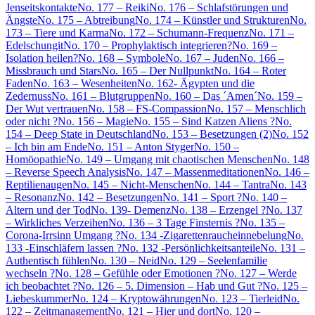
Jenseitskontakte
No. 177 – Reiki
No. 176 – Schlafstörungen und
Ängste
No. 175 – Abtreibung
No. 174 – Künstler und Strukturen
No.
173 – Tiere und Karma
No. 172 – Schumann-Frequenz
No. 171 –
Edelschungit
No. 170 – Prophylaktisch integrieren?
No. 169 –
Isolation heilen?
No. 168 – Symbole
No. 167 – Juden
No. 166 –
Missbrauch und Stars
No. 165 – Der Nullpunkt
No. 164 – Roter
Faden
No. 163 – Wesenheiten
No. 162- Ägypten und die
Zedernuss
No. 161 – Blutgruppen
No. 160 – Das ´Amen´
No. 159 –
Der Wut vertrauen
No. 158 – FS-Compassion
No. 157 – Menschlich
oder nicht ?
No. 156 – Magie
No. 155 – Sind Katzen Aliens ?
No.
154 – Deep State in Deutschland
No. 153 – Besetzungen (2)
No. 152
– Ich bin am Ende
No. 151 – Anton Styger
No. 150 –
Homöopathie
No. 149 – Umgang mit chaotischen Menschen
No. 148
– Reverse Speech Analysis
No. 147 – Massenmeditationen
No. 146 –
Reptilienaugen
No. 145 – Nicht-Menschen
No. 144 – Tantra
No. 143
– Resonanz
No. 142 – Besetzungen
No. 141 – Sport ?
No. 140 –
Altern und der Tod
No. 139- Demenz
No. 138 – Erzengel ?
No. 137
– Wirkliches Verzeihen
No. 136 – 3 Tage Finsternis ?
No. 135 –
Corona-Irrsinn Umgang ?
No. 134 -Zigarettenraucheinnebelung
No.
133 -Einschläfern lassen ?
No. 132 -Persönlichkeitsanteile
No. 131 –
Authentisch fühlen
No. 130 – Neid
No. 129 – Seelenfamilie
wechseln ?
No. 128 – Gefühle oder Emotionen ?
No. 127 – Werde
ich beobachtet ?
No. 126 – 5. Dimension – Hab und Gut ?
No. 125 –
Liebeskummer
No. 124 – Kryptowährungen
No. 123 – Tierleid
No.
122 – Zeitmanagement
No. 121 – Hier und dort
No. 120 –