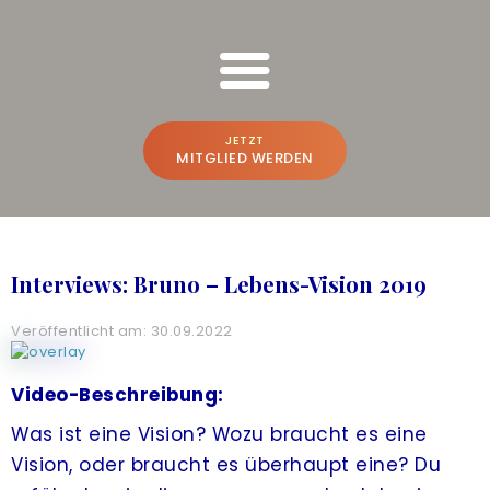
FREESPIRIT ONLINE SCHULUNGEN
Bruno Würtenberger & Aline N. Brandstetter
JETZT
MITGLIED WERDEN
BRUNO & ALINE
WER WIR SIND
Interviews: Bruno – Lebens-Vision 2019
BEWUSSTSEINS-VLOG
Veröffentlicht am: 30.09.2022
PREMIUM-PLATTFORM
A
CREATE THE FUTURE
NEU
Video-Beschreibung:
Was ist eine Vision? Wozu braucht es eine
ONLINE-POWER-TRAINING
Vision, oder braucht es überhaupt eine? Du
FREESPIRIT®