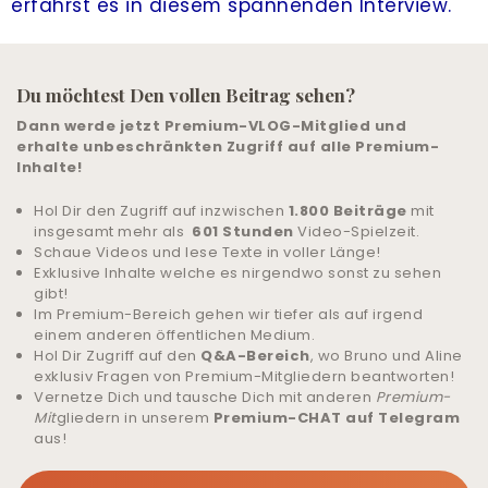
erfährst es in diesem spannenden Interview.
LIVE-TRAINING
ALLE ANGEBOTE
Du möchtest Den vollen Beitrag sehen?
Dann werde jetzt Premium-VLOG-Mitglied und
& UNTERSTÜTZUNG
erhalte unbeschränkten Zugriff auf alle Premium-
Inhalte!
COMMUNITY
Hol Dir den Zugriff auf inzwischen
1.800 Beiträge
mit
insgesamt mehr als
601 Stunden
Video-Spielzeit.
ANMELDEN
Schaue Videos und lese Texte in voller Länge!
Exklusive Inhalte welche es nirgendwo sonst zu sehen
HILFE UND SUPPORT
gibt!
Im Premium-Bereich gehen wir tiefer als auf irgend
einem anderen öffentlichen Medium.
Hol Dir Zugriff auf den
Q&A-Bereich
, wo Bruno und Aline
exklusiv Fragen von Premium-Mitgliedern beantworten!
Vernetze Dich und tausche Dich mit anderen
Premium-
Mit
gliedern in unserem
Premium-CHAT auf Telegram
aus!