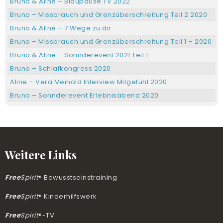
Bruno & Aline – Blaupause TV 2022
Bruno – Missbrauch und Grenzüberschreitung Teil 2 2020
Bruno & Aline – 7 Wege zu dir
Bruno – Missbrauch und Grenzüberschreitung Teil 1 – 2020
Bruno & Aline – Sonnderevent 2021 Teil 1
Bruno – Schlafkongress 2020
Aline – Vera Meinold Interview Mitgefühl 2020
Bruno – Sonnderevent Erlebnisabend 2020
Bruno – Lockdown-Retreat 2020
Bruno & Aline Gesundheitsonline Kongress 2022
Bruno – Blaupause TV Live 2020
Bruno & Aline – Finde Deinen Herzpartner 2022
Weitere Links
Bruno & Aline – Konfliktstransformations-Kongress 2022
Bruno – Wie bewusst sind wir wirklich – Elena Fornol 2017
Free
Spirit
® Bewusstseinstraining
Bruno & Aline – Lebendigkeits-Kongress 2022
Free
Spirit
® Kinderhilfswerk
Bruno – Geistheilungs-Kongress 2020
Free
Spirit
®-TV
Aline – Aline Brandstetter hautnah im Interview – Janine