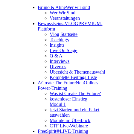
Bruno & Aline
Wer wir sind
Wer Wir Sind
Veranstaltungen
Bewusstseins-VLOG
PREMIUM-
Plattform
Vlog Startseite
Teachings
Insights
Live On Stage
Q & A
Interviews
Diverses
Übersicht & Themenauswahl
Komplette Beitrags-Liste
A
Create The Future
Neu
Online-
Power-Training
Was ist Create The Future?
kostenloser Einstieg
Modul 1
Jetzt Starten und ein Paket
auswählen
Module im Überblick
CTF Live-Webinare
FreeSpirit®
LIVE-Training