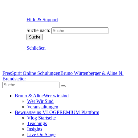
Hilfe & Support
Suche nach:
Schließen
FreeSpirit Online Schulungen
Bruno Würtenberger & Aline N.
Brandstetter
Bruno & Aline
Wer wir sind
Wer Wir Sind
Veranstaltungen
Bewusstseins-VLOG
PREMIUM-Plattform
Vlog Startseite
Teachings
Insights
Live On Stage