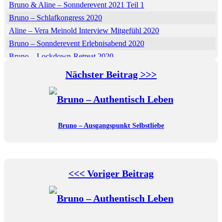
Bruno & Aline – Sonnderevent 2021 Teil 1
Bruno – Schlafkongress 2020
Aline – Vera Meinold Interview Mitgefühl 2020
Bruno – Sonnderevent Erlebnisabend 2020
Bruno – Lockdown-Retreat 2020
Bruno & Aline Gesundheitsonline Kongress 2022
Nächster Beitrag >>>
Bruno – Blaupause TV Live 2020
Bruno & Aline – Finde Deinen Herzpartner 2022
Bruno & Aline – Konfliktstransformations-Kongress 2022
Bruno – Wie bewusst sind wir wirklich – Elena Fornol 2017
Bruno – Ausgangspunkt Selbstliebe
Bruno & Aline – Lebendigkeits-Kongress 2022
Bruno – Geistheilungs-Kongress 2020
Aline – Aline Brandstetter hautnah im Interview – Janine Lesch
2020
<<< Voriger Beitrag
Bruno – Selbstheilung ist machbar Kongress 2020
Bruno & Aline – Erfüllende Beziehungen auf allen Ebenen –
Synthesia TV 2021
Bruno & Aline – Happy parents happy kids Kongress 2022