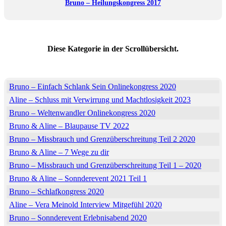
Bruno – Heilungskongress 2017
Bruno – Was ist Bewusstseinsentwicklung – Bernd Gloggnitzer
2016
Bruno & Aline Earthkeeper Kongress 2022
Bruno – Wie ist es tot zu sein – Querdenken TV 2015
Diese Kategorie in der Scrollübersicht.
Aline – Festival für ein neues Körperbewusstsein 2021
Bruno – Hingabe ist die wahre Leidenschaft – Welt im Wandel
TV
Bruno – Einfach Schlank Sein Onlinekongress 2020
Bruno & Aline – Lebensquell Kongress 2022
Aline – Schluss mit Verwirrung und Machtlosigkeit 2023
Bruno – Frei und schöpferisch leben – Welt im Wandel TV 2015
Bruno – Weltenwandler Onlinekongress 2020
Bruno & Aline – Lebensfreude Messe Kongress 2022
Bruno & Aline – Blaupause TV 2022
Bruno – Bewusstsein für die Neue Zeit – Querdenken TV 2012
Bruno – Missbrauch und Grenzüberschreitung Teil 2 2020
Aline – Die Liebe in der Sucht 2.0 Kongress 2021
Bruno & Aline – 7 Wege zu dir
Bruno & Aline – FreeSpirit Experten Interview – Martin Döller
2020
Bruno – Missbrauch und Grenzüberschreitung Teil 1 – 2020
Bruno – Kraft meiner Angst Kongress 2019
Bruno & Aline – Sonnderevent 2021 Teil 1
Der ganz normale Wahnsinn – Blaupause TV 2020
Bruno – Schlafkongress 2020
Bruno – Einzigartigkeit in Freiheit leben 2019
Aline – Vera Meinold Interview Mitgefühl 2020
Bruno & Aline – Partnerschaft auf Augenhöhe 2021
Bruno – Sonnderevent Erlebnisabend 2020