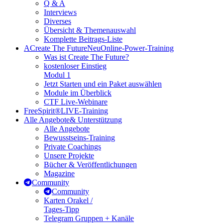
Q & A
Interviews
Diverses
Übersicht & Themenauswahl
Komplette Beitrags-Liste
A
Create The Future
Neu
Online-Power-Training
Was ist Create The Future?
kostenloser Einstieg
Modul 1
Jetzt Starten und ein Paket auswählen
Module im Überblick
CTF Live-Webinare
FreeSpirit®
LIVE-Training
Alle Angebote
& Unterstützung
Alle Angebote
Bewusstseins-Training
Private Coachings
Unsere Projekte
Bücher & Veröffentlichungen
Magazine
Community
Community
Karten Orakel /
Tages-Tipp
Telegram Gruppen + Kanäle