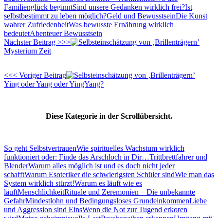
Familienglück beginnt
Sind unsere Gedanken wirklich frei?
Ist
selbstbestimmt zu leben möglich?
Geld und Bewusstsein
Die Kunst
wahrer Zufriedenheit
Was bewusste Ernährung wirklich
bedeutet
Abenteuer Bewusstsein
Nächster Beitrag >>>
Mysterium Zeit
<<< Voriger Beitrag
Ying oder Yang oder YingYang?
Diese Kategorie in der Scrollübersicht.
So geht Selbstvertrauen
Wie spirituelles Wachstum wirklich
funktioniert oder: Finde das Arschloch in Dir…
Trittbrettfahrer und
Blender
Warum alles möglich ist und es doch nicht jeder
schafft
Warum Esoteriker die schwierigsten Schüler sind
Wie man das
System wirklich stürzt!
Warum es läuft wie es
läuft
Menschlichkeit
Rituale und Zeremonien – Die unbekannte
Gefahr
Mindestlohn und Bedingungsloses Grundeinkommen
Liebe
und Aggression sind Eins
Wenn die Not zur Tugend erkoren