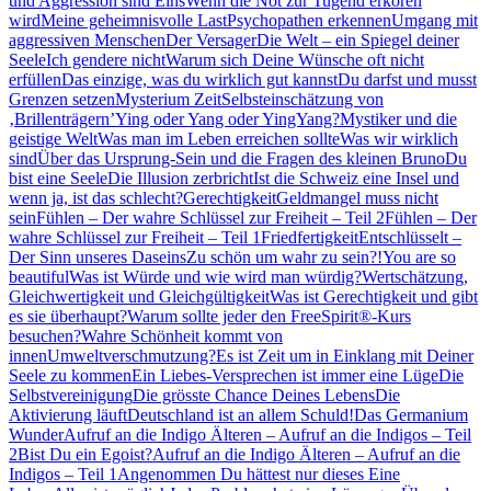
und Aggression sind Eins
Wenn die Not zur Tugend erkoren
wird
Meine geheimnisvolle Last
Psychopathen erkennen
Umgang mit
aggressiven Menschen
Der Versager
Die Welt – ein Spiegel deiner
Seele
Ich gendere nicht
Warum sich Deine Wünsche oft nicht
erfüllen
Das einzige, was du wirklich gut kannst
Du darfst und musst
Grenzen setzen
Mysterium Zeit
Selbsteinschätzung von
‚Brillenträgern’
Ying oder Yang oder YingYang?
Mystiker und die
geistige Welt
Was man im Leben erreichen sollte
Was wir wirklich
sind
Über das Ursprung-Sein und die Fragen des kleinen Bruno
Du
bist eine Seele
Die Illusion zerbricht
Ist die Schweiz eine Insel und
wenn ja, ist das schlecht?
Gerechtigkeit
Geldmangel muss nicht
sein
Fühlen – Der wahre Schlüssel zur Freiheit – Teil 2
Fühlen – Der
wahre Schlüssel zur Freiheit – Teil 1
Friedfertigkeit
Entschlüsselt –
Der Sinn unseres Daseins
Zu schön um wahr zu sein?!
You are so
beautiful
Was ist Würde und wie wird man würdig?
Wertschätzung,
Gleichwertigkeit und Gleichgültigkeit
Was ist Gerechtigkeit und gibt
es sie überhaupt?
Warum sollte jeder den FreeSpirit®-Kurs
besuchen?
Wahre Schönheit kommt von
innen
Umweltverschmutzung?
Es ist Zeit um in Einklang mit Deiner
Seele zu kommen
Ein Liebes-Versprechen ist immer eine Lüge
Die
Selbstvereinigung
Die grösste Chance Deines Lebens
Die
Aktivierung läuft
Deutschland ist an allem Schuld!
Das Germanium
Wunder
Aufruf an die Indigo Älteren – Aufruf an die Indigos – Teil
2
Bist Du ein Egoist?
Aufruf an die Indigo Älteren – Aufruf an die
Indigos – Teil 1
Angenommen Du hättest nur dieses Eine