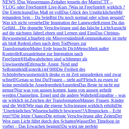
NEWS !
Das Wassermann-Zeitalter jenseits der Matrix
CTF –
VLOG oder FreeSpirit® Live-Kurs ?
Was ist FreeSpirit® wirklich ?
Die Entrückung
Das Maß ist voll
Das Glück des Unglücklichen
Mit
jemandem Sein – Da Sein
Bist Du noch normal oder schon gesund?
Was ich nicht verstehe
Die Inspiration der Langweile
Kennst Du das
Gefühl…
Die doppelte Verschwörung und das falsche Licht
Aussicht
auf die nächsten Jahre
Lehren und Lernen sind Eins
Das Christus-
Bewusstsein
Lichtarbeit ein Missverständnis
Kommunikation ist mehr
als bloß Reden
Leben nach dem Tod
Neues zur
Transformation
Mutter Erde braucht Dich
Menschheit außer
Kontrolle
Kurzanleitung zur Integration nach
FreeSpirit®
Halbwahrheiten sind schlimmer als
Unwissenheit
Eifersucht, Angst, Neid und
Selbstmitleid
Egoterik
144’000
Die Freiheit des
Schöpferbewusstseins
Ich denke es ist Zeit umzudenken und zwar
schnell!
Genau so bist Du!
Frauen – steht auf!
Fleisch zu essen ist
keine persönliche Angelegenheit
Ausreden
Das Beste ist nicht gut
genug!
Nur was von aussen kommt, kann von aussen geheilt
werden.
Channeling, Engel und die andere Wahrheit
Empathie – was
sie wirklich ist.
Zeichen der Transformation
Männer, Frauen, Kinder
und die Welt!
Wie man die eigene Schwingung wirklich erhöht
Die
‘Unerträglichen’
Wissenschaftlich bewiesen!?
Affenpocken – Echt
jetzt?!
Die letzte Chance
Die grösste Verschwörung aller Zeiten
Der
Weg zum Licht führt durch den Schatten
Wasser
Der Timeloop ist
vorbei – Das Erwachen beginnt!
Du wirst nie perfekt