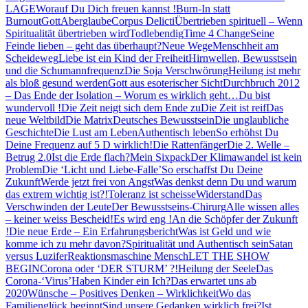
LAGE
Worauf Du Dich freuen kannst !
Burn-In statt
Burnout
Gott
Aberglaube
Corpus Delicti
Übertrieben spirituell – Wenn
Spiritualität übertrieben wird
Todlebendig
Time 4 Change
Seine
Feinde lieben – geht das überhaupt?
Neue Wege
Menschheit am
Scheideweg
Liebe ist ein Kind der Freiheit
Hirnwellen, Bewusstsein
und die Schumannfrequenz
Die Soja Verschwörung
Heilung ist mehr
als bloß gesund werden
Gott aus esoterischer Sicht
Durchbruch 2012
– Das Ende der Isolation – Worum es wirklich geht…
Du bist
wundervoll !
Die Zeit neigt sich dem Ende zu
Die Zeit ist reif
Das
neue Weltbild
Die Matrix
Deutsches Bewusstsein
Die unglaubliche
Geschichte
Die Lust am Leben
Authentisch leben
So erhöhst Du
Deine Frequenz auf 5 D wirklich!
Die Rattenfänger
Die 2. Welle –
Betrug 2.0
Ist die Erde flach?
Mein Sixpack
Der Klimawandel ist kein
Problem
Die ‘Licht und Liebe-Falle’
So erschaffst Du Deine
Zukunft
Werde jetzt frei von Angst
Was denkst denn Du und warum
das extrem wichtig ist?!
Toleranz ist scheisse
Widerstand
Das
Verschwinden der Leute
Der Bewusstseins-Chirurg
Alle wissen alles
– keiner weiss Bescheid!
Es wird eng !
An die Schöpfer der Zukunft
!
Die neue Erde – Ein Erfahrungsbericht
Was ist Geld und wie
komme ich zu mehr davon?
Spiritualität und Authentisch sein
Satan
versus Luzifer
Reaktionsmaschine Mensch
LET THE SHOW
BEGIN
Corona oder ‘DER STURM’ ?!
Heilung der Seele
Das
Corona-‘Virus’
Haben Kinder ein Ich?
Das erwartet uns ab
2020
Wünsche – Positives Denken – Wirklichkeit
Wo das
Familienglück beginnt
Sind unsere Gedanken wirklich frei?
Ist