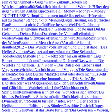
sein
Vergangenheit – Gegenwart – Zukunft
Esoterik ist
Weichspülspiritualität
Suizid
Ich bin der ich bin ! Wirklich ?
Über den
gegenwärtigen Aufstiegsprozess
Geld ( Money – Money – Money
)
NICHT LESEN !
Impf-Unterlagen total
Alles gelogen!
Höre nicht
auf zu träumen
Standpunkt & Meinung
Digitalisierung, ein teuflischer
Plan
Emotion ist nicht Gefühl
Eine bessere Welt
Die Gefahr der
Hoffnung
Der geheime Pakt
Dein Genetisches Update und Du
Das
Geheimnis Deines Blutes
Das deutsche Volk soll eliminiert
werden
Wenn das Sichtbare offensichtlich wird
Bullshit-Spirit
Krieg
der Welten
Braucht der Mensch Angst?
An alle ´Alten´ da
draußen!
2012 – Das Wunder vollzieht sich und Du bist dabei !
Das
Helfer-Syndrom
Was jetzt auf uns zukommt!
Eine Sekunde –
Todlebendig !
Arbeite an Dir – Jetzt oder nie
Zur aktuellen Lage in
Europa und die Lösung
Programmiere Dich neu!
Das war´s – Die
Würfel sind gefallen…
Ein Koan – Das Rätsel des Liebens und
Vergessens
Wichtige Nachricht an alle ´Vloggies´
Die Steuerung der
Massen
So besiegst Du die Matrix
Realität oder doch nicht?
Es geht
ums Ganze !
Es gibt nur eine Immunisierung!
Die Seele
Alles
Egoisten oder was?
Aggression
Glücklich Sein
Achtsamkeit
Dumm
und Glücklich – Wahrheit oder Lüge?
Münchhausen ist
Spiritualist
Reinkarnation ist nicht das, wonach es sich anhört!
Du
bist das Problem
Eins-Sein ist möglich
Ehrlichkeit, das spirituelle
Dynamit
Berührt-Sein
Du bist ein Insider, wenn…
Der Tod des
Heiligen und die Erlösung des Sünders
Das dritte Gesicht
Körper,
Seele und Geist
Was ist das Beste für Dich?
Das Gewissen – Wissen,