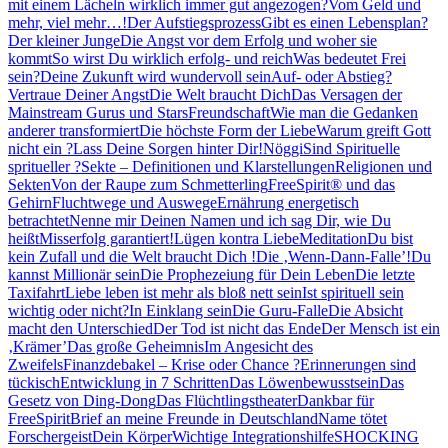
mit einem Lächeln wirklich immer gut angezogen?
Vom Geld und
mehr, viel mehr…!
Der Aufstiegsprozess
Gibt es einen Lebensplan?
Der kleiner Junge
Die Angst vor dem Erfolg und woher sie
kommt
So wirst Du wirklich erfolg- und reich
Was bedeutet Frei
sein?
Deine Zukunft wird wundervoll sein
Auf- oder Abstieg?
Vertraue Deiner Angst
Die Welt braucht Dich
Das Versagen der
Mainstream Gurus und Stars
Freundschaft
Wie man die Gedanken
anderer transformiert
Die höchste Form der Liebe
Warum greift Gott
nicht ein ?
Lass Deine Sorgen hinter Dir!
Nöggi
Sind Spirituelle
spritueller ?
Sekte – Definitionen und Klarstellungen
Religionen und
Sekten
Von der Raupe zum Schmetterling
FreeSpirit® und das
Gehirn
Fluchtwege und Auswege
Ernährung energetisch
betrachtet
Nenne mir Deinen Namen und ich sag Dir, wie Du
heißt
Misserfolg garantiert!
Lügen kontra Liebe
Meditation
Du bist
kein Zufall und die Welt braucht Dich !
Die ‚Wenn-Dann-Falle’!
Du
kannst Millionär sein
Die Prophezeiung für Dein Leben
Die letzte
Taxifahrt
Liebe leben ist mehr als bloß nett sein
Ist spirituell sein
wichtig oder nicht?
In Einklang sein
Die Guru-Falle
Die Absicht
macht den Unterschied
Der Tod ist nicht das Ende
Der Mensch ist ein
‚Krämer’
Das große Geheimnis
Im Angesicht des
Zweifels
Finanzdebakel – Krise oder Chance ?
Erinnerungen sind
tückisch
Entwicklung in 7 Schritten
Das Löwenbewusstsein
Das
Gesetz von Ding-Dong
Das Flüchtlingstheater
Dankbar für
FreeSpirit
Brief an meine Freunde in Deutschland
Name tötet
Forschergeist
Dein Körper
Wichtige Integrationshilfe
SHOCKING