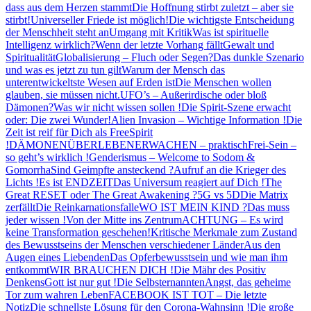
dass aus dem Herzen stammt
Die Hoffnung stirbt zuletzt – aber sie
stirbt!
Universeller Friede ist möglich!
Die wichtigste Entscheidung
der Menschheit steht an
Umgang mit Kritik
Was ist spirituelle
Intelligenz wirklich?
Wenn der letzte Vorhang fällt
Gewalt und
Spiritualität
Globalisierung – Fluch oder Segen?
Das dunkle Szenario
und was es jetzt zu tun gilt
Warum der Mensch das
unterentwickeltste Wesen auf Erden ist
Die Menschen wollen
glauben, sie müssen nicht.
UFO’s – Außerirdische oder bloß
Dämonen?
Was wir nicht wissen sollen !
Die Spirit-Szene erwacht
oder: Die zwei Wunder!
Alien Invasion – Wichtige Information !
Die
Zeit ist reif für Dich als FreeSpirit
!
DÄMONEN
ÜBERLEBEN
ERWACHEN – praktisch
Frei-Sein –
so geht’s wirklich !
Genderismus – Welcome to Sodom &
Gomorrha
Sind Geimpfte ansteckend ?
Aufruf an die Krieger des
Lichts !
Es ist ENDZEIT
Das Universum reagiert auf Dich !
The
Great RESET oder The Great Awakening ?
5G vs 5D
Die Matrix
zerfällt
Die Reinkarnationsfalle
WO IST MEIN KIND ?
Das muss
jeder wissen !
Von der Mitte ins Zentrum
ACHTUNG – Es wird
keine Transformation geschehen!
Kritische Merkmale zum Zustand
des Bewusstseins der Menschen verschiedener Länder
Aus den
Augen eines Liebenden
Das Opferbewusstsein und wie man ihm
entkommt
WIR BRAUCHEN DICH !
Die Mähr des Positiv
Denkens
Gott ist nur gut !
Die Selbsternannten
Angst, das geheime
Tor zum wahren Leben
FACEBOOK IST TOT – Die letzte
Notiz
Die schnellste Lösung für den Corona-Wahnsinn !
Die große