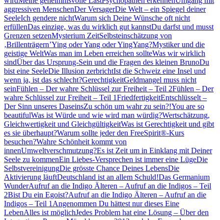
wird
Meine geheimnisvolle Last
Psychopathen erkennen
Umgang mit
aggressiven Menschen
Der Versager
Die Welt – ein Spiegel deiner
Seele
Ich gendere nicht
Warum sich Deine Wünsche oft nicht
erfüllen
Das einzige, was du wirklich gut kannst
Du darfst und musst
Grenzen setzen
Mysterium Zeit
Selbsteinschätzung von
‚Brillenträgern’
Ying oder Yang oder YingYang?
Mystiker und die
geistige Welt
Was man im Leben erreichen sollte
Was wir wirklich
sind
Über das Ursprung-Sein und die Fragen des kleinen Bruno
Du
bist eine Seele
Die Illusion zerbricht
Ist die Schweiz eine Insel und
wenn ja, ist das schlecht?
Gerechtigkeit
Geldmangel muss nicht
sein
Fühlen – Der wahre Schlüssel zur Freiheit – Teil 2
Fühlen – Der
wahre Schlüssel zur Freiheit – Teil 1
Friedfertigkeit
Entschlüsselt –
Der Sinn unseres Daseins
Zu schön um wahr zu sein?!
You are so
beautiful
Was ist Würde und wie wird man würdig?
Wertschätzung,
Gleichwertigkeit und Gleichgültigkeit
Was ist Gerechtigkeit und gibt
es sie überhaupt?
Warum sollte jeder den FreeSpirit®-Kurs
besuchen?
Wahre Schönheit kommt von
innen
Umweltverschmutzung?
Es ist Zeit um in Einklang mit Deiner
Seele zu kommen
Ein Liebes-Versprechen ist immer eine Lüge
Die
Selbstvereinigung
Die grösste Chance Deines Lebens
Die
Aktivierung läuft
Deutschland ist an allem Schuld!
Das Germanium
Wunder
Aufruf an die Indigo Älteren – Aufruf an die Indigos – Teil
2
Bist Du ein Egoist?
Aufruf an die Indigo Älteren – Aufruf an die
Indigos – Teil 1
Angenommen Du hättest nur dieses Eine
Leben
Alles ist möglich
Jedes Problem hat eine Lösung – Über den