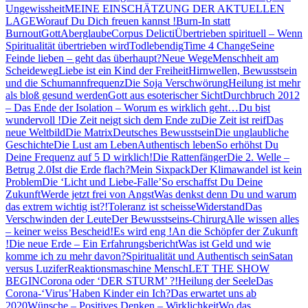
Ungewissheit
MEINE EINSCHÄTZUNG DER AKTUELLEN
LAGE
Worauf Du Dich freuen kannst !
Burn-In statt
Burnout
Gott
Aberglaube
Corpus Delicti
Übertrieben spirituell – Wenn
Spiritualität übertrieben wird
Todlebendig
Time 4 Change
Seine
Feinde lieben – geht das überhaupt?
Neue Wege
Menschheit am
Scheideweg
Liebe ist ein Kind der Freiheit
Hirnwellen, Bewusstsein
und die Schumannfrequenz
Die Soja Verschwörung
Heilung ist mehr
als bloß gesund werden
Gott aus esoterischer Sicht
Durchbruch 2012
– Das Ende der Isolation – Worum es wirklich geht…
Du bist
wundervoll !
Die Zeit neigt sich dem Ende zu
Die Zeit ist reif
Das
neue Weltbild
Die Matrix
Deutsches Bewusstsein
Die unglaubliche
Geschichte
Die Lust am Leben
Authentisch leben
So erhöhst Du
Deine Frequenz auf 5 D wirklich!
Die Rattenfänger
Die 2. Welle –
Betrug 2.0
Ist die Erde flach?
Mein Sixpack
Der Klimawandel ist kein
Problem
Die ‘Licht und Liebe-Falle’
So erschaffst Du Deine
Zukunft
Werde jetzt frei von Angst
Was denkst denn Du und warum
das extrem wichtig ist?!
Toleranz ist scheisse
Widerstand
Das
Verschwinden der Leute
Der Bewusstseins-Chirurg
Alle wissen alles
– keiner weiss Bescheid!
Es wird eng !
An die Schöpfer der Zukunft
!
Die neue Erde – Ein Erfahrungsbericht
Was ist Geld und wie
komme ich zu mehr davon?
Spiritualität und Authentisch sein
Satan
versus Luzifer
Reaktionsmaschine Mensch
LET THE SHOW
BEGIN
Corona oder ‘DER STURM’ ?!
Heilung der Seele
Das
Corona-‘Virus’
Haben Kinder ein Ich?
Das erwartet uns ab
2020
Wünsche – Positives Denken – Wirklichkeit
Wo das