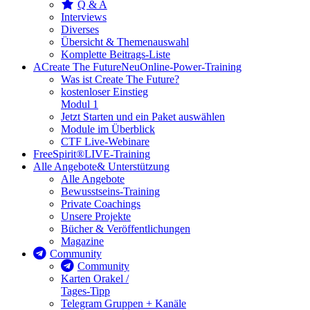
Q & A
Interviews
Diverses
Übersicht & Themenauswahl
Komplette Beitrags-Liste
A
Create The Future
Neu
Online-Power-Training
Was ist Create The Future?
kostenloser Einstieg
Modul 1
Jetzt Starten und ein Paket auswählen
Module im Überblick
CTF Live-Webinare
FreeSpirit®
LIVE-Training
Alle Angebote
& Unterstützung
Alle Angebote
Bewusstseins-Training
Private Coachings
Unsere Projekte
Bücher & Veröffentlichungen
Magazine
Community
Community
Karten Orakel /
Tages-Tipp
Telegram Gruppen + Kanäle