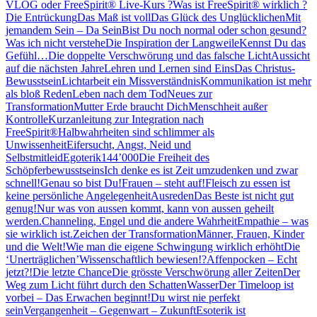
VLOG oder FreeSpirit® Live-Kurs ?
Was ist FreeSpirit® wirklich ?
Die Entrückung
Das Maß ist voll
Das Glück des Unglücklichen
Mit
jemandem Sein – Da Sein
Bist Du noch normal oder schon gesund?
Was ich nicht verstehe
Die Inspiration der Langweile
Kennst Du das
Gefühl…
Die doppelte Verschwörung und das falsche Licht
Aussicht
auf die nächsten Jahre
Lehren und Lernen sind Eins
Das Christus-
Bewusstsein
Lichtarbeit ein Missverständnis
Kommunikation ist mehr
als bloß Reden
Leben nach dem Tod
Neues zur
Transformation
Mutter Erde braucht Dich
Menschheit außer
Kontrolle
Kurzanleitung zur Integration nach
FreeSpirit®
Halbwahrheiten sind schlimmer als
Unwissenheit
Eifersucht, Angst, Neid und
Selbstmitleid
Egoterik
144’000
Die Freiheit des
Schöpferbewusstseins
Ich denke es ist Zeit umzudenken und zwar
schnell!
Genau so bist Du!
Frauen – steht auf!
Fleisch zu essen ist
keine persönliche Angelegenheit
Ausreden
Das Beste ist nicht gut
genug!
Nur was von aussen kommt, kann von aussen geheilt
werden.
Channeling, Engel und die andere Wahrheit
Empathie – was
sie wirklich ist.
Zeichen der Transformation
Männer, Frauen, Kinder
und die Welt!
Wie man die eigene Schwingung wirklich erhöht
Die
‘Unerträglichen’
Wissenschaftlich bewiesen!?
Affenpocken – Echt
jetzt?!
Die letzte Chance
Die grösste Verschwörung aller Zeiten
Der
Weg zum Licht führt durch den Schatten
Wasser
Der Timeloop ist
vorbei – Das Erwachen beginnt!
Du wirst nie perfekt
sein
Vergangenheit – Gegenwart – Zukunft
Esoterik ist