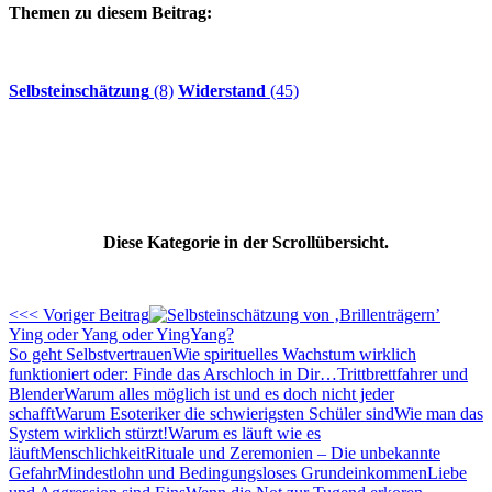
Themen zu diesem Beitrag:
Selbsteinschätzung
(8)
Widerstand
(45)
Diese Kategorie in der Scrollübersicht.
<<< Voriger Beitrag
Ying oder Yang oder YingYang?
So geht Selbstvertrauen
Wie spirituelles Wachstum wirklich
funktioniert oder: Finde das Arschloch in Dir…
Trittbrettfahrer und
Blender
Warum alles möglich ist und es doch nicht jeder
schafft
Warum Esoteriker die schwierigsten Schüler sind
Wie man das
System wirklich stürzt!
Warum es läuft wie es
läuft
Menschlichkeit
Rituale und Zeremonien – Die unbekannte
Gefahr
Mindestlohn und Bedingungsloses Grundeinkommen
Liebe