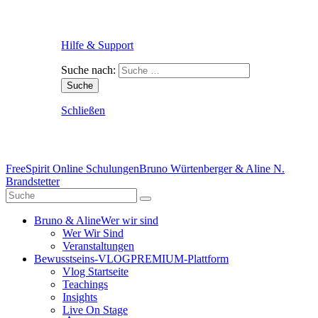
Hilfe & Support
Suche nach:
Schließen
FreeSpirit Online Schulungen
Bruno Würtenberger & Aline N.
Brandstetter
Bruno & Aline
Wer wir sind
Wer Wir Sind
Veranstaltungen
Bewusstseins-VLOG
PREMIUM-Plattform
Vlog Startseite
Teachings
Insights
Live On Stage