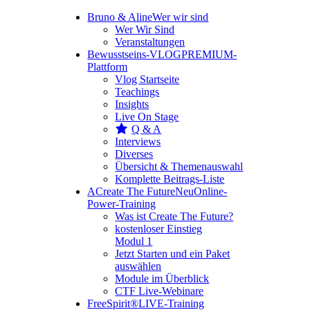
Bruno & Aline
Wer wir sind
Wer Wir Sind
Veranstaltungen
Bewusstseins-VLOG
PREMIUM-
Plattform
Vlog Startseite
Teachings
Insights
Live On Stage
Q & A
Interviews
Diverses
Übersicht & Themenauswahl
Komplette Beitrags-Liste
A
Create The Future
Neu
Online-
Power-Training
Was ist Create The Future?
kostenloser Einstieg
Modul 1
Jetzt Starten und ein Paket
auswählen
Module im Überblick
CTF Live-Webinare
FreeSpirit®
LIVE-Training