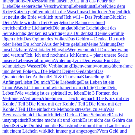
Integrations-Prozess
Münchhausen, 2012 und das Feuer der
Liebe
Die esoterische Verschwörung
Lebenskunst
Lebe
Krieg dem
Krieg
Katzen gehören nicht in die Waschmaschine
Jeder Augenblick
ist neu
Ist die Erde wirklich rund?
Ich will – Das Problem
Glück
Ist
Dein Wille wirklich frei?
Energetische Balance schnell
erreichen
Echte Lichtarbeit
Die unglaubliche Leichtigkeit des
Seins
Richtig denken ist wichtiger als Du denkst !
Deine Gefühle
lügen nicht
Das Opium des Volkes
Das Gehirn – Denkst Du noch
oder liebst Du schon?
Aus der Mitte gefallen
Meine Meinung
Der
unschätzbare Wert totaler Hingabe
Wer, wenn nicht Du, aber wann
und warum?
Ich, Ich und nochmals Ich
Karma – plant unsere Seele
unsere Lebenserfahrungen?
Anleitung zur Depression
Ein Glas
schmutziges Wasser
Die Verbindung
Eigenverantwortungsübernahme
und deren Folgen…
Die Macht Deiner Gedanken
Das
Quantendenken
Authentizität & Charisma
Klarstellung für
Anfänger
Liebst Du mich?
Die Liebeslüge
Das Leben ist ein
Traum
Was ist Trauer und wie trauert man richtig?
Lebe Dein
Leben!
Wie wichtig ist es spirituell zu leben
Die 3 Formen des
Vertrauens
Vertrauen
Abnehmen — leicht gemacht
Die Krux mit der
Kohle / Teil 3
Die Krux mit der Kohle / Teil 2
Die Krux mit der
Kohle / Teil 1
Die einfachste Methode stressfrei zu sein
Was
Bewusstsein nicht kann
Ich liebe Dich – Ohne Schnörkel
Das ist
unsympatisch
Routine macht alt und krank
Es ist nicht das Gehirn das
denkt
Sei wie Du bist und die Katastrophe nimmt ihren Lauf
Ist man
mit einem Lächeln wirklich immer gut angezogen?
Vom Geld und