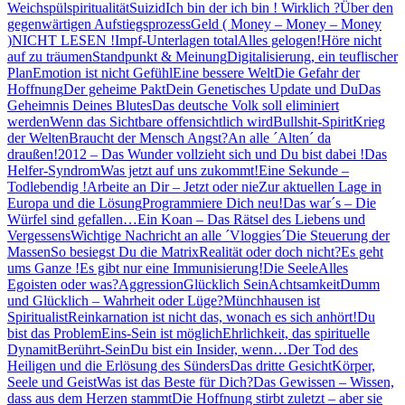
Weichspülspiritualität
Suizid
Ich bin der ich bin ! Wirklich ?
Über den
gegenwärtigen Aufstiegsprozess
Geld ( Money – Money – Money
)
NICHT LESEN !
Impf-Unterlagen total
Alles gelogen!
Höre nicht
auf zu träumen
Standpunkt & Meinung
Digitalisierung, ein teuflischer
Plan
Emotion ist nicht Gefühl
Eine bessere Welt
Die Gefahr der
Hoffnung
Der geheime Pakt
Dein Genetisches Update und Du
Das
Geheimnis Deines Blutes
Das deutsche Volk soll eliminiert
werden
Wenn das Sichtbare offensichtlich wird
Bullshit-Spirit
Krieg
der Welten
Braucht der Mensch Angst?
An alle ´Alten´ da
draußen!
2012 – Das Wunder vollzieht sich und Du bist dabei !
Das
Helfer-Syndrom
Was jetzt auf uns zukommt!
Eine Sekunde –
Todlebendig !
Arbeite an Dir – Jetzt oder nie
Zur aktuellen Lage in
Europa und die Lösung
Programmiere Dich neu!
Das war´s – Die
Würfel sind gefallen…
Ein Koan – Das Rätsel des Liebens und
Vergessens
Wichtige Nachricht an alle ´Vloggies´
Die Steuerung der
Massen
So besiegst Du die Matrix
Realität oder doch nicht?
Es geht
ums Ganze !
Es gibt nur eine Immunisierung!
Die Seele
Alles
Egoisten oder was?
Aggression
Glücklich Sein
Achtsamkeit
Dumm
und Glücklich – Wahrheit oder Lüge?
Münchhausen ist
Spiritualist
Reinkarnation ist nicht das, wonach es sich anhört!
Du
bist das Problem
Eins-Sein ist möglich
Ehrlichkeit, das spirituelle
Dynamit
Berührt-Sein
Du bist ein Insider, wenn…
Der Tod des
Heiligen und die Erlösung des Sünders
Das dritte Gesicht
Körper,
Seele und Geist
Was ist das Beste für Dich?
Das Gewissen – Wissen,
dass aus dem Herzen stammt
Die Hoffnung stirbt zuletzt – aber sie