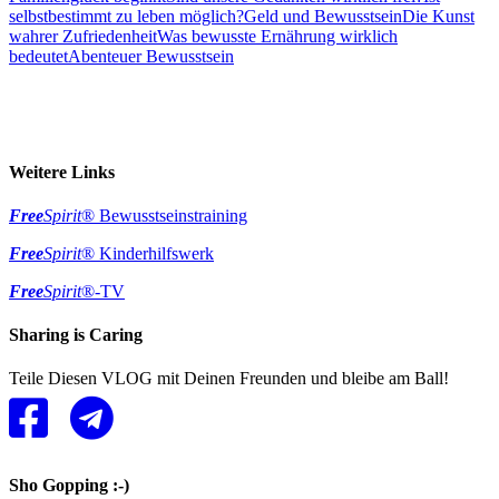
selbstbestimmt zu leben möglich?
Geld und Bewusstsein
Die Kunst
wahrer Zufriedenheit
Was bewusste Ernährung wirklich
bedeutet
Abenteuer Bewusstsein
Weitere Links
Free
Spirit
® Bewusstseinstraining
Free
Spirit
® Kinderhilfswerk
Free
Spirit
®-TV
Sharing is Caring
Teile Diesen VLOG mit Deinen Freunden und bleibe am Ball!
Sho Gopping :-)