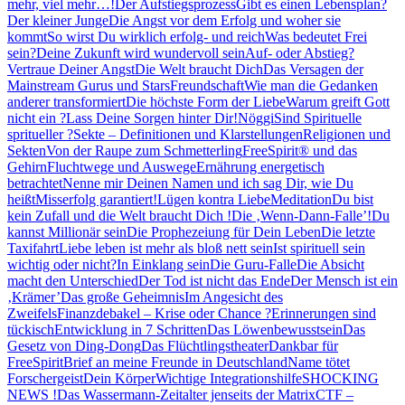
mehr, viel mehr…!
Der Aufstiegsprozess
Gibt es einen Lebensplan?
Der kleiner Junge
Die Angst vor dem Erfolg und woher sie
kommt
So wirst Du wirklich erfolg- und reich
Was bedeutet Frei
sein?
Deine Zukunft wird wundervoll sein
Auf- oder Abstieg?
Vertraue Deiner Angst
Die Welt braucht Dich
Das Versagen der
Mainstream Gurus und Stars
Freundschaft
Wie man die Gedanken
anderer transformiert
Die höchste Form der Liebe
Warum greift Gott
nicht ein ?
Lass Deine Sorgen hinter Dir!
Nöggi
Sind Spirituelle
spritueller ?
Sekte – Definitionen und Klarstellungen
Religionen und
Sekten
Von der Raupe zum Schmetterling
FreeSpirit® und das
Gehirn
Fluchtwege und Auswege
Ernährung energetisch
betrachtet
Nenne mir Deinen Namen und ich sag Dir, wie Du
heißt
Misserfolg garantiert!
Lügen kontra Liebe
Meditation
Du bist
kein Zufall und die Welt braucht Dich !
Die ‚Wenn-Dann-Falle’!
Du
kannst Millionär sein
Die Prophezeiung für Dein Leben
Die letzte
Taxifahrt
Liebe leben ist mehr als bloß nett sein
Ist spirituell sein
wichtig oder nicht?
In Einklang sein
Die Guru-Falle
Die Absicht
macht den Unterschied
Der Tod ist nicht das Ende
Der Mensch ist ein
‚Krämer’
Das große Geheimnis
Im Angesicht des
Zweifels
Finanzdebakel – Krise oder Chance ?
Erinnerungen sind
tückisch
Entwicklung in 7 Schritten
Das Löwenbewusstsein
Das
Gesetz von Ding-Dong
Das Flüchtlingstheater
Dankbar für
FreeSpirit
Brief an meine Freunde in Deutschland
Name tötet
Forschergeist
Dein Körper
Wichtige Integrationshilfe
SHOCKING
NEWS !
Das Wassermann-Zeitalter jenseits der Matrix
CTF –