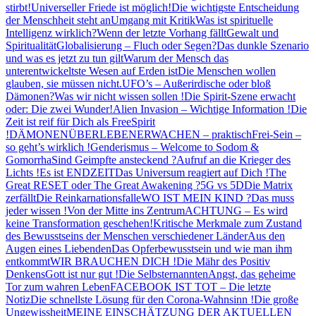
stirbt!
Universeller Friede ist möglich!
Die wichtigste Entscheidung
der Menschheit steht an
Umgang mit Kritik
Was ist spirituelle
Intelligenz wirklich?
Wenn der letzte Vorhang fällt
Gewalt und
Spiritualität
Globalisierung – Fluch oder Segen?
Das dunkle Szenario
und was es jetzt zu tun gilt
Warum der Mensch das
unterentwickeltste Wesen auf Erden ist
Die Menschen wollen
glauben, sie müssen nicht.
UFO’s – Außerirdische oder bloß
Dämonen?
Was wir nicht wissen sollen !
Die Spirit-Szene erwacht
oder: Die zwei Wunder!
Alien Invasion – Wichtige Information !
Die
Zeit ist reif für Dich als FreeSpirit
!
DÄMONEN
ÜBERLEBEN
ERWACHEN – praktisch
Frei-Sein –
so geht’s wirklich !
Genderismus – Welcome to Sodom &
Gomorrha
Sind Geimpfte ansteckend ?
Aufruf an die Krieger des
Lichts !
Es ist ENDZEIT
Das Universum reagiert auf Dich !
The
Great RESET oder The Great Awakening ?
5G vs 5D
Die Matrix
zerfällt
Die Reinkarnationsfalle
WO IST MEIN KIND ?
Das muss
jeder wissen !
Von der Mitte ins Zentrum
ACHTUNG – Es wird
keine Transformation geschehen!
Kritische Merkmale zum Zustand
des Bewusstseins der Menschen verschiedener Länder
Aus den
Augen eines Liebenden
Das Opferbewusstsein und wie man ihm
entkommt
WIR BRAUCHEN DICH !
Die Mähr des Positiv
Denkens
Gott ist nur gut !
Die Selbsternannten
Angst, das geheime
Tor zum wahren Leben
FACEBOOK IST TOT – Die letzte
Notiz
Die schnellste Lösung für den Corona-Wahnsinn !
Die große
Ungewissheit
MEINE EINSCHÄTZUNG DER AKTUELLEN