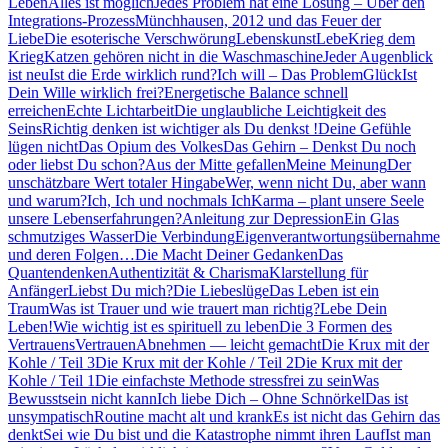
Leben
Alles ist möglich
Jedes Problem hat eine Lösung – Über den
Integrations-Prozess
Münchhausen, 2012 und das Feuer der
Liebe
Die esoterische Verschwörung
Lebenskunst
Lebe
Krieg dem
Krieg
Katzen gehören nicht in die Waschmaschine
Jeder Augenblick
ist neu
Ist die Erde wirklich rund?
Ich will – Das Problem
Glück
Ist
Dein Wille wirklich frei?
Energetische Balance schnell
erreichen
Echte Lichtarbeit
Die unglaubliche Leichtigkeit des
Seins
Richtig denken ist wichtiger als Du denkst !
Deine Gefühle
lügen nicht
Das Opium des Volkes
Das Gehirn – Denkst Du noch
oder liebst Du schon?
Aus der Mitte gefallen
Meine Meinung
Der
unschätzbare Wert totaler Hingabe
Wer, wenn nicht Du, aber wann
und warum?
Ich, Ich und nochmals Ich
Karma – plant unsere Seele
unsere Lebenserfahrungen?
Anleitung zur Depression
Ein Glas
schmutziges Wasser
Die Verbindung
Eigenverantwortungsübernahme
und deren Folgen…
Die Macht Deiner Gedanken
Das
Quantendenken
Authentizität & Charisma
Klarstellung für
Anfänger
Liebst Du mich?
Die Liebeslüge
Das Leben ist ein
Traum
Was ist Trauer und wie trauert man richtig?
Lebe Dein
Leben!
Wie wichtig ist es spirituell zu leben
Die 3 Formen des
Vertrauens
Vertrauen
Abnehmen — leicht gemacht
Die Krux mit der
Kohle / Teil 3
Die Krux mit der Kohle / Teil 2
Die Krux mit der
Kohle / Teil 1
Die einfachste Methode stressfrei zu sein
Was
Bewusstsein nicht kann
Ich liebe Dich – Ohne Schnörkel
Das ist
unsympatisch
Routine macht alt und krank
Es ist nicht das Gehirn das
denkt
Sei wie Du bist und die Katastrophe nimmt ihren Lauf
Ist man