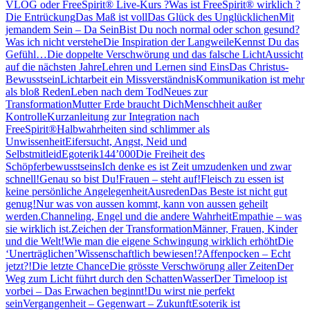
VLOG oder FreeSpirit® Live-Kurs ?
Was ist FreeSpirit® wirklich ?
Die Entrückung
Das Maß ist voll
Das Glück des Unglücklichen
Mit
jemandem Sein – Da Sein
Bist Du noch normal oder schon gesund?
Was ich nicht verstehe
Die Inspiration der Langweile
Kennst Du das
Gefühl…
Die doppelte Verschwörung und das falsche Licht
Aussicht
auf die nächsten Jahre
Lehren und Lernen sind Eins
Das Christus-
Bewusstsein
Lichtarbeit ein Missverständnis
Kommunikation ist mehr
als bloß Reden
Leben nach dem Tod
Neues zur
Transformation
Mutter Erde braucht Dich
Menschheit außer
Kontrolle
Kurzanleitung zur Integration nach
FreeSpirit®
Halbwahrheiten sind schlimmer als
Unwissenheit
Eifersucht, Angst, Neid und
Selbstmitleid
Egoterik
144’000
Die Freiheit des
Schöpferbewusstseins
Ich denke es ist Zeit umzudenken und zwar
schnell!
Genau so bist Du!
Frauen – steht auf!
Fleisch zu essen ist
keine persönliche Angelegenheit
Ausreden
Das Beste ist nicht gut
genug!
Nur was von aussen kommt, kann von aussen geheilt
werden.
Channeling, Engel und die andere Wahrheit
Empathie – was
sie wirklich ist.
Zeichen der Transformation
Männer, Frauen, Kinder
und die Welt!
Wie man die eigene Schwingung wirklich erhöht
Die
‘Unerträglichen’
Wissenschaftlich bewiesen!?
Affenpocken – Echt
jetzt?!
Die letzte Chance
Die grösste Verschwörung aller Zeiten
Der
Weg zum Licht führt durch den Schatten
Wasser
Der Timeloop ist
vorbei – Das Erwachen beginnt!
Du wirst nie perfekt
sein
Vergangenheit – Gegenwart – Zukunft
Esoterik ist