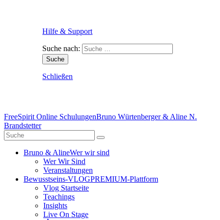
Hilfe & Support
Suche nach:
Schließen
FreeSpirit Online Schulungen
Bruno Würtenberger & Aline N.
Brandstetter
Bruno & Aline
Wer wir sind
Wer Wir Sind
Veranstaltungen
Bewusstseins-VLOG
PREMIUM-Plattform
Vlog Startseite
Teachings
Insights
Live On Stage