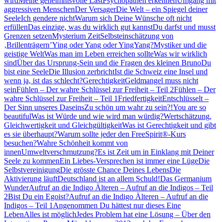
wird
Meine geheimnisvolle Last
Psychopathen erkennen
Umgang mit
aggressiven Menschen
Der Versager
Die Welt – ein Spiegel deiner
Seele
Ich gendere nicht
Warum sich Deine Wünsche oft nicht
erfüllen
Das einzige, was du wirklich gut kannst
Du darfst und musst
Grenzen setzen
Mysterium Zeit
Selbsteinschätzung von
‚Brillenträgern’
Ying oder Yang oder YingYang?
Mystiker und die
geistige Welt
Was man im Leben erreichen sollte
Was wir wirklich
sind
Über das Ursprung-Sein und die Fragen des kleinen Bruno
Du
bist eine Seele
Die Illusion zerbricht
Ist die Schweiz eine Insel und
wenn ja, ist das schlecht?
Gerechtigkeit
Geldmangel muss nicht
sein
Fühlen – Der wahre Schlüssel zur Freiheit – Teil 2
Fühlen – Der
wahre Schlüssel zur Freiheit – Teil 1
Friedfertigkeit
Entschlüsselt –
Der Sinn unseres Daseins
Zu schön um wahr zu sein?!
You are so
beautiful
Was ist Würde und wie wird man würdig?
Wertschätzung,
Gleichwertigkeit und Gleichgültigkeit
Was ist Gerechtigkeit und gibt
es sie überhaupt?
Warum sollte jeder den FreeSpirit®-Kurs
besuchen?
Wahre Schönheit kommt von
innen
Umweltverschmutzung?
Es ist Zeit um in Einklang mit Deiner
Seele zu kommen
Ein Liebes-Versprechen ist immer eine Lüge
Die
Selbstvereinigung
Die grösste Chance Deines Lebens
Die
Aktivierung läuft
Deutschland ist an allem Schuld!
Das Germanium
Wunder
Aufruf an die Indigo Älteren – Aufruf an die Indigos – Teil
2
Bist Du ein Egoist?
Aufruf an die Indigo Älteren – Aufruf an die
Indigos – Teil 1
Angenommen Du hättest nur dieses Eine
Leben
Alles ist möglich
Jedes Problem hat eine Lösung – Über den