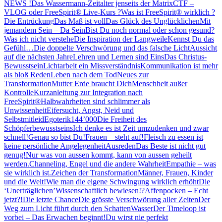
NEWS !
Das Wassermann-Zeitalter jenseits der Matrix
CTF –
VLOG oder FreeSpirit® Live-Kurs ?
Was ist FreeSpirit® wirklich ?
Die Entrückung
Das Maß ist voll
Das Glück des Unglücklichen
Mit
jemandem Sein – Da Sein
Bist Du noch normal oder schon gesund?
Was ich nicht verstehe
Die Inspiration der Langweile
Kennst Du das
Gefühl…
Die doppelte Verschwörung und das falsche Licht
Aussicht
auf die nächsten Jahre
Lehren und Lernen sind Eins
Das Christus-
Bewusstsein
Lichtarbeit ein Missverständnis
Kommunikation ist mehr
als bloß Reden
Leben nach dem Tod
Neues zur
Transformation
Mutter Erde braucht Dich
Menschheit außer
Kontrolle
Kurzanleitung zur Integration nach
FreeSpirit®
Halbwahrheiten sind schlimmer als
Unwissenheit
Eifersucht, Angst, Neid und
Selbstmitleid
Egoterik
144’000
Die Freiheit des
Schöpferbewusstseins
Ich denke es ist Zeit umzudenken und zwar
schnell!
Genau so bist Du!
Frauen – steht auf!
Fleisch zu essen ist
keine persönliche Angelegenheit
Ausreden
Das Beste ist nicht gut
genug!
Nur was von aussen kommt, kann von aussen geheilt
werden.
Channeling, Engel und die andere Wahrheit
Empathie – was
sie wirklich ist.
Zeichen der Transformation
Männer, Frauen, Kinder
und die Welt!
Wie man die eigene Schwingung wirklich erhöht
Die
‘Unerträglichen’
Wissenschaftlich bewiesen!?
Affenpocken – Echt
jetzt?!
Die letzte Chance
Die grösste Verschwörung aller Zeiten
Der
Weg zum Licht führt durch den Schatten
Wasser
Der Timeloop ist
vorbei – Das Erwachen beginnt!
Du wirst nie perfekt