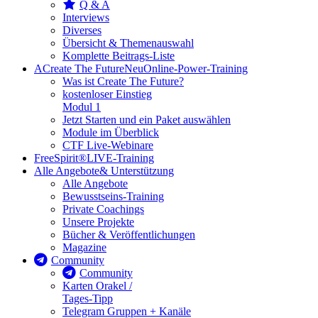
Q & A
Interviews
Diverses
Übersicht & Themenauswahl
Komplette Beitrags-Liste
A
Create The Future
Neu
Online-Power-Training
Was ist Create The Future?
kostenloser Einstieg
Modul 1
Jetzt Starten und ein Paket auswählen
Module im Überblick
CTF Live-Webinare
FreeSpirit®
LIVE-Training
Alle Angebote
& Unterstützung
Alle Angebote
Bewusstseins-Training
Private Coachings
Unsere Projekte
Bücher & Veröffentlichungen
Magazine
Community
Community
Karten Orakel /
Tages-Tipp
Telegram Gruppen + Kanäle