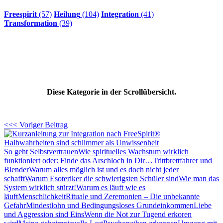
Freespirit
(57)
Heilung
(104)
Integration
(41)
Transformation
(39)
Diese Kategorie in der Scrollübersicht.
<<< Voriger Beitrag
Halbwahrheiten sind schlimmer als Unwissenheit
So geht Selbstvertrauen
Wie spirituelles Wachstum wirklich
funktioniert oder: Finde das Arschloch in Dir…
Trittbrettfahrer und
Blender
Warum alles möglich ist und es doch nicht jeder
schafft
Warum Esoteriker die schwierigsten Schüler sind
Wie man das
System wirklich stürzt!
Warum es läuft wie es
läuft
Menschlichkeit
Rituale und Zeremonien – Die unbekannte
Gefahr
Mindestlohn und Bedingungsloses Grundeinkommen
Liebe
und Aggression sind Eins
Wenn die Not zur Tugend erkoren