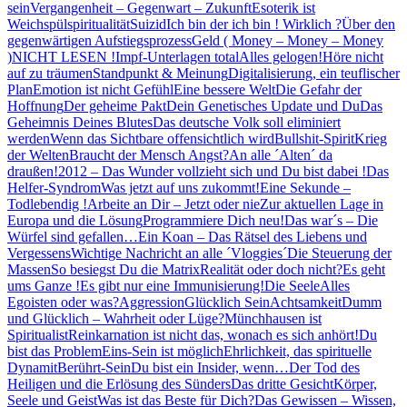
sein
Vergangenheit – Gegenwart – Zukunft
Esoterik ist
Weichspülspiritualität
Suizid
Ich bin der ich bin ! Wirklich ?
Über den
gegenwärtigen Aufstiegsprozess
Geld ( Money – Money – Money
)
NICHT LESEN !
Impf-Unterlagen total
Alles gelogen!
Höre nicht
auf zu träumen
Standpunkt & Meinung
Digitalisierung, ein teuflischer
Plan
Emotion ist nicht Gefühl
Eine bessere Welt
Die Gefahr der
Hoffnung
Der geheime Pakt
Dein Genetisches Update und Du
Das
Geheimnis Deines Blutes
Das deutsche Volk soll eliminiert
werden
Wenn das Sichtbare offensichtlich wird
Bullshit-Spirit
Krieg
der Welten
Braucht der Mensch Angst?
An alle ´Alten´ da
draußen!
2012 – Das Wunder vollzieht sich und Du bist dabei !
Das
Helfer-Syndrom
Was jetzt auf uns zukommt!
Eine Sekunde –
Todlebendig !
Arbeite an Dir – Jetzt oder nie
Zur aktuellen Lage in
Europa und die Lösung
Programmiere Dich neu!
Das war´s – Die
Würfel sind gefallen…
Ein Koan – Das Rätsel des Liebens und
Vergessens
Wichtige Nachricht an alle ´Vloggies´
Die Steuerung der
Massen
So besiegst Du die Matrix
Realität oder doch nicht?
Es geht
ums Ganze !
Es gibt nur eine Immunisierung!
Die Seele
Alles
Egoisten oder was?
Aggression
Glücklich Sein
Achtsamkeit
Dumm
und Glücklich – Wahrheit oder Lüge?
Münchhausen ist
Spiritualist
Reinkarnation ist nicht das, wonach es sich anhört!
Du
bist das Problem
Eins-Sein ist möglich
Ehrlichkeit, das spirituelle
Dynamit
Berührt-Sein
Du bist ein Insider, wenn…
Der Tod des
Heiligen und die Erlösung des Sünders
Das dritte Gesicht
Körper,
Seele und Geist
Was ist das Beste für Dich?
Das Gewissen – Wissen,