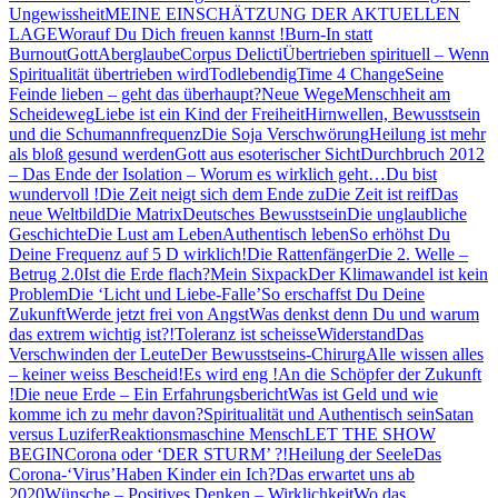
Ungewissheit
MEINE EINSCHÄTZUNG DER AKTUELLEN
LAGE
Worauf Du Dich freuen kannst !
Burn-In statt
Burnout
Gott
Aberglaube
Corpus Delicti
Übertrieben spirituell – Wenn
Spiritualität übertrieben wird
Todlebendig
Time 4 Change
Seine
Feinde lieben – geht das überhaupt?
Neue Wege
Menschheit am
Scheideweg
Liebe ist ein Kind der Freiheit
Hirnwellen, Bewusstsein
und die Schumannfrequenz
Die Soja Verschwörung
Heilung ist mehr
als bloß gesund werden
Gott aus esoterischer Sicht
Durchbruch 2012
– Das Ende der Isolation – Worum es wirklich geht…
Du bist
wundervoll !
Die Zeit neigt sich dem Ende zu
Die Zeit ist reif
Das
neue Weltbild
Die Matrix
Deutsches Bewusstsein
Die unglaubliche
Geschichte
Die Lust am Leben
Authentisch leben
So erhöhst Du
Deine Frequenz auf 5 D wirklich!
Die Rattenfänger
Die 2. Welle –
Betrug 2.0
Ist die Erde flach?
Mein Sixpack
Der Klimawandel ist kein
Problem
Die ‘Licht und Liebe-Falle’
So erschaffst Du Deine
Zukunft
Werde jetzt frei von Angst
Was denkst denn Du und warum
das extrem wichtig ist?!
Toleranz ist scheisse
Widerstand
Das
Verschwinden der Leute
Der Bewusstseins-Chirurg
Alle wissen alles
– keiner weiss Bescheid!
Es wird eng !
An die Schöpfer der Zukunft
!
Die neue Erde – Ein Erfahrungsbericht
Was ist Geld und wie
komme ich zu mehr davon?
Spiritualität und Authentisch sein
Satan
versus Luzifer
Reaktionsmaschine Mensch
LET THE SHOW
BEGIN
Corona oder ‘DER STURM’ ?!
Heilung der Seele
Das
Corona-‘Virus’
Haben Kinder ein Ich?
Das erwartet uns ab
2020
Wünsche – Positives Denken – Wirklichkeit
Wo das