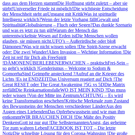
dass aus dem Herzen stammt
Die Hoffnung stirbt zuletzt – aber sie
stirbt!
Universeller Friede ist möglich!
Die wichtigste Entscheidung
der Menschheit steht an
Umgang mit Kritik
Was ist spirituelle
Intelligenz wirklich?
Wenn der letzte Vorhang fällt
Gewalt und
Spiritualität
Globalisierung – Fluch oder Segen?
Das dunkle Szenario
und was es jetzt zu tun gilt
Warum der Mensch das
unterentwickeltste Wesen auf Erden ist
Die Menschen wollen
glauben, sie müssen nicht.
UFO’s – Außerirdische oder bloß
Dämonen?
Was wir nicht wissen sollen !
Die Spirit-Szene erwacht
oder: Die zwei Wunder!
Alien Invasion – Wichtige Information !
Die
Zeit ist reif für Dich als FreeSpirit
!
DÄMONEN
ÜBERLEBEN
ERWACHEN – praktisch
Frei-Sein –
so geht’s wirklich !
Genderismus – Welcome to Sodom &
Gomorrha
Sind Geimpfte ansteckend ?
Aufruf an die Krieger des
Lichts !
Es ist ENDZEIT
Das Universum reagiert auf Dich !
The
Great RESET oder The Great Awakening ?
5G vs 5D
Die Matrix
zerfällt
Die Reinkarnationsfalle
WO IST MEIN KIND ?
Das muss
jeder wissen !
Von der Mitte ins Zentrum
ACHTUNG – Es wird
keine Transformation geschehen!
Kritische Merkmale zum Zustand
des Bewusstseins der Menschen verschiedener Länder
Aus den
Augen eines Liebenden
Das Opferbewusstsein und wie man ihm
entkommt
WIR BRAUCHEN DICH !
Die Mähr des Positiv
Denkens
Gott ist nur gut !
Die Selbsternannten
Angst, das geheime
Tor zum wahren Leben
FACEBOOK IST TOT – Die letzte
Notiz
Die schnellste Lösung für den Corona-Wahnsinn !
Die große