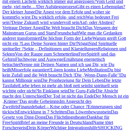
mit einem Lächeln wirklich immer gut angezogen?
Vom Geld und
mehr, viel mehr…!
Der Aufstiegsprozess
Gibt es einen Lebensplan?
Der kleiner Junge
Die Angst vor dem Erfolg und woher sie
kommt
So wirst Du wirklich erfolg- und reich
Was bedeutet Frei
sein?
Deine Zukunft wird wundervoll sein
Auf- oder Abstieg?
Vertraue Deiner Angst
Die Welt braucht Dich
Das Versagen der
Mainstream Gurus und Stars
Freundschaft
Wie man die Gedanken
anderer transformiert
Die höchste Form der Liebe
Warum greift Gott
nicht ein ?
Lass Deine Sorgen hinter Dir!
Nöggi
Sind Spirituelle
spritueller ?
Sekte – Definitionen und Klarstellungen
Religionen und
Sekten
Von der Raupe zum Schmetterling
FreeSpirit® und das
Gehirn
Fluchtwege und Auswege
Ernährung energetisch
betrachtet
Nenne mir Deinen Namen und ich sag Dir, wie Du
heißt
Misserfolg garantiert!
Lügen kontra Liebe
Meditation
Du bist
kein Zufall und die Welt braucht Dich !
Die ‚Wenn-Dann-Falle’!
Du
kannst Millionär sein
Die Prophezeiung für Dein Leben
Die letzte
Taxifahrt
Liebe leben ist mehr als bloß nett sein
Ist spirituell sein
wichtig oder nicht?
In Einklang sein
Die Guru-Falle
Die Absicht
macht den Unterschied
Der Tod ist nicht das Ende
Der Mensch ist ein
‚Krämer’
Das große Geheimnis
Im Angesicht des
Zweifels
Finanzdebakel – Krise oder Chance ?
Erinnerungen sind
tückisch
Entwicklung in 7 Schritten
Das Löwenbewusstsein
Das
Gesetz von Ding-Dong
Das Flüchtlingstheater
Dankbar für
FreeSpirit
Brief an meine Freunde in Deutschland
Name tötet
Forschergeist
Dein Körper
Wichtige Integrationshilfe
SHOCKING