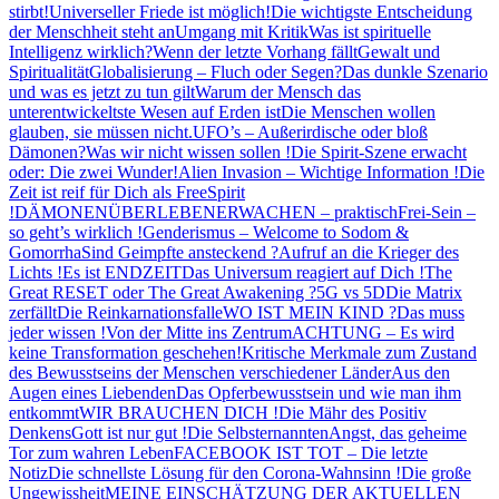
stirbt!
Universeller Friede ist möglich!
Die wichtigste Entscheidung
der Menschheit steht an
Umgang mit Kritik
Was ist spirituelle
Intelligenz wirklich?
Wenn der letzte Vorhang fällt
Gewalt und
Spiritualität
Globalisierung – Fluch oder Segen?
Das dunkle Szenario
und was es jetzt zu tun gilt
Warum der Mensch das
unterentwickeltste Wesen auf Erden ist
Die Menschen wollen
glauben, sie müssen nicht.
UFO’s – Außerirdische oder bloß
Dämonen?
Was wir nicht wissen sollen !
Die Spirit-Szene erwacht
oder: Die zwei Wunder!
Alien Invasion – Wichtige Information !
Die
Zeit ist reif für Dich als FreeSpirit
!
DÄMONEN
ÜBERLEBEN
ERWACHEN – praktisch
Frei-Sein –
so geht’s wirklich !
Genderismus – Welcome to Sodom &
Gomorrha
Sind Geimpfte ansteckend ?
Aufruf an die Krieger des
Lichts !
Es ist ENDZEIT
Das Universum reagiert auf Dich !
The
Great RESET oder The Great Awakening ?
5G vs 5D
Die Matrix
zerfällt
Die Reinkarnationsfalle
WO IST MEIN KIND ?
Das muss
jeder wissen !
Von der Mitte ins Zentrum
ACHTUNG – Es wird
keine Transformation geschehen!
Kritische Merkmale zum Zustand
des Bewusstseins der Menschen verschiedener Länder
Aus den
Augen eines Liebenden
Das Opferbewusstsein und wie man ihm
entkommt
WIR BRAUCHEN DICH !
Die Mähr des Positiv
Denkens
Gott ist nur gut !
Die Selbsternannten
Angst, das geheime
Tor zum wahren Leben
FACEBOOK IST TOT – Die letzte
Notiz
Die schnellste Lösung für den Corona-Wahnsinn !
Die große
Ungewissheit
MEINE EINSCHÄTZUNG DER AKTUELLEN