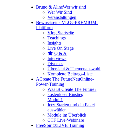
Bruno & Aline
Wer wir sind
Wer Wir Sind
Veranstaltungen
Bewusstseins-VLOG
PREMIUM-
Plattform
Vlog Startseite
Teachings
Insights
Live On Stage
Q & A
Interviews
Diverses
Übersicht & Themenauswahl
Komplette Beitrags-Liste
A
Create The Future
Neu
Online-
Power-Training
Was ist Create The Future?
kostenloser Einstieg
Modul 1
Jetzt Starten und ein Paket
auswählen
Module im Überblick
CTF Live-Webinare
FreeSpirit®
LIVE-Training