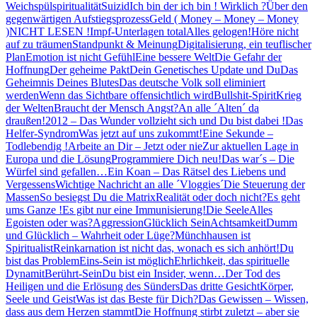
Weichspülspiritualität
Suizid
Ich bin der ich bin ! Wirklich ?
Über den
gegenwärtigen Aufstiegsprozess
Geld ( Money – Money – Money
)
NICHT LESEN !
Impf-Unterlagen total
Alles gelogen!
Höre nicht
auf zu träumen
Standpunkt & Meinung
Digitalisierung, ein teuflischer
Plan
Emotion ist nicht Gefühl
Eine bessere Welt
Die Gefahr der
Hoffnung
Der geheime Pakt
Dein Genetisches Update und Du
Das
Geheimnis Deines Blutes
Das deutsche Volk soll eliminiert
werden
Wenn das Sichtbare offensichtlich wird
Bullshit-Spirit
Krieg
der Welten
Braucht der Mensch Angst?
An alle ´Alten´ da
draußen!
2012 – Das Wunder vollzieht sich und Du bist dabei !
Das
Helfer-Syndrom
Was jetzt auf uns zukommt!
Eine Sekunde –
Todlebendig !
Arbeite an Dir – Jetzt oder nie
Zur aktuellen Lage in
Europa und die Lösung
Programmiere Dich neu!
Das war´s – Die
Würfel sind gefallen…
Ein Koan – Das Rätsel des Liebens und
Vergessens
Wichtige Nachricht an alle ´Vloggies´
Die Steuerung der
Massen
So besiegst Du die Matrix
Realität oder doch nicht?
Es geht
ums Ganze !
Es gibt nur eine Immunisierung!
Die Seele
Alles
Egoisten oder was?
Aggression
Glücklich Sein
Achtsamkeit
Dumm
und Glücklich – Wahrheit oder Lüge?
Münchhausen ist
Spiritualist
Reinkarnation ist nicht das, wonach es sich anhört!
Du
bist das Problem
Eins-Sein ist möglich
Ehrlichkeit, das spirituelle
Dynamit
Berührt-Sein
Du bist ein Insider, wenn…
Der Tod des
Heiligen und die Erlösung des Sünders
Das dritte Gesicht
Körper,
Seele und Geist
Was ist das Beste für Dich?
Das Gewissen – Wissen,
dass aus dem Herzen stammt
Die Hoffnung stirbt zuletzt – aber sie