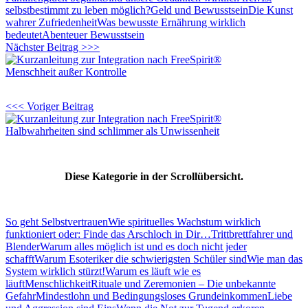
selbstbestimmt zu leben möglich?
Geld und Bewusstsein
Die Kunst
wahrer Zufriedenheit
Was bewusste Ernährung wirklich
bedeutet
Abenteuer Bewusstsein
Nächster Beitrag >>>
Menschheit außer Kontrolle
<<< Voriger Beitrag
Halbwahrheiten sind schlimmer als Unwissenheit
Diese Kategorie in der Scrollübersicht.
So geht Selbstvertrauen
Wie spirituelles Wachstum wirklich
funktioniert oder: Finde das Arschloch in Dir…
Trittbrettfahrer und
Blender
Warum alles möglich ist und es doch nicht jeder
schafft
Warum Esoteriker die schwierigsten Schüler sind
Wie man das
System wirklich stürzt!
Warum es läuft wie es
läuft
Menschlichkeit
Rituale und Zeremonien – Die unbekannte
Gefahr
Mindestlohn und Bedingungsloses Grundeinkommen
Liebe