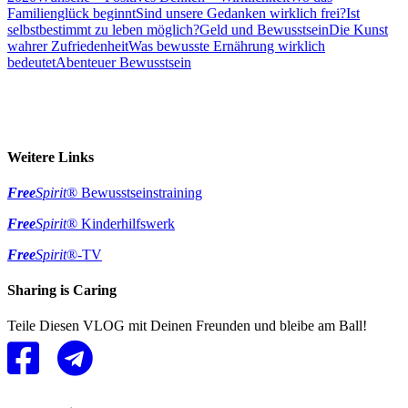
Familienglück beginnt
Sind unsere Gedanken wirklich frei?
Ist
selbstbestimmt zu leben möglich?
Geld und Bewusstsein
Die Kunst
wahrer Zufriedenheit
Was bewusste Ernährung wirklich
bedeutet
Abenteuer Bewusstsein
Weitere Links
Free
Spirit
® Bewusstseinstraining
Free
Spirit
® Kinderhilfswerk
Free
Spirit
®-TV
Sharing is Caring
Teile Diesen VLOG mit Deinen Freunden und bleibe am Ball!