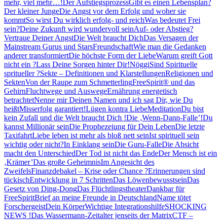
mehr, viel mehr…!
Der Aufstiegsprozess
Gibt es einen Lebensplan?
Der kleiner Junge
Die Angst vor dem Erfolg und woher sie
kommt
So wirst Du wirklich erfolg- und reich
Was bedeutet Frei
sein?
Deine Zukunft wird wundervoll sein
Auf- oder Abstieg?
Vertraue Deiner Angst
Die Welt braucht Dich
Das Versagen der
Mainstream Gurus und Stars
Freundschaft
Wie man die Gedanken
anderer transformiert
Die höchste Form der Liebe
Warum greift Gott
nicht ein ?
Lass Deine Sorgen hinter Dir!
Nöggi
Sind Spirituelle
spritueller ?
Sekte – Definitionen und Klarstellungen
Religionen und
Sekten
Von der Raupe zum Schmetterling
FreeSpirit® und das
Gehirn
Fluchtwege und Auswege
Ernährung energetisch
betrachtet
Nenne mir Deinen Namen und ich sag Dir, wie Du
heißt
Misserfolg garantiert!
Lügen kontra Liebe
Meditation
Du bist
kein Zufall und die Welt braucht Dich !
Die ‚Wenn-Dann-Falle’!
Du
kannst Millionär sein
Die Prophezeiung für Dein Leben
Die letzte
Taxifahrt
Liebe leben ist mehr als bloß nett sein
Ist spirituell sein
wichtig oder nicht?
In Einklang sein
Die Guru-Falle
Die Absicht
macht den Unterschied
Der Tod ist nicht das Ende
Der Mensch ist ein
‚Krämer’
Das große Geheimnis
Im Angesicht des
Zweifels
Finanzdebakel – Krise oder Chance ?
Erinnerungen sind
tückisch
Entwicklung in 7 Schritten
Das Löwenbewusstsein
Das
Gesetz von Ding-Dong
Das Flüchtlingstheater
Dankbar für
FreeSpirit
Brief an meine Freunde in Deutschland
Name tötet
Forschergeist
Dein Körper
Wichtige Integrationshilfe
SHOCKING
NEWS !
Das Wassermann-Zeitalter jenseits der Matrix
CTF –