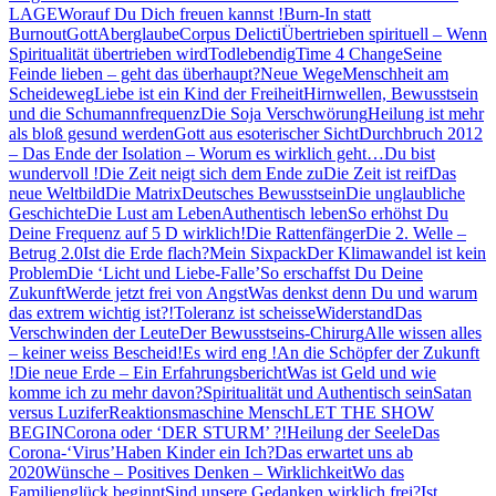
LAGE
Worauf Du Dich freuen kannst !
Burn-In statt
Burnout
Gott
Aberglaube
Corpus Delicti
Übertrieben spirituell – Wenn
Spiritualität übertrieben wird
Todlebendig
Time 4 Change
Seine
Feinde lieben – geht das überhaupt?
Neue Wege
Menschheit am
Scheideweg
Liebe ist ein Kind der Freiheit
Hirnwellen, Bewusstsein
und die Schumannfrequenz
Die Soja Verschwörung
Heilung ist mehr
als bloß gesund werden
Gott aus esoterischer Sicht
Durchbruch 2012
– Das Ende der Isolation – Worum es wirklich geht…
Du bist
wundervoll !
Die Zeit neigt sich dem Ende zu
Die Zeit ist reif
Das
neue Weltbild
Die Matrix
Deutsches Bewusstsein
Die unglaubliche
Geschichte
Die Lust am Leben
Authentisch leben
So erhöhst Du
Deine Frequenz auf 5 D wirklich!
Die Rattenfänger
Die 2. Welle –
Betrug 2.0
Ist die Erde flach?
Mein Sixpack
Der Klimawandel ist kein
Problem
Die ‘Licht und Liebe-Falle’
So erschaffst Du Deine
Zukunft
Werde jetzt frei von Angst
Was denkst denn Du und warum
das extrem wichtig ist?!
Toleranz ist scheisse
Widerstand
Das
Verschwinden der Leute
Der Bewusstseins-Chirurg
Alle wissen alles
– keiner weiss Bescheid!
Es wird eng !
An die Schöpfer der Zukunft
!
Die neue Erde – Ein Erfahrungsbericht
Was ist Geld und wie
komme ich zu mehr davon?
Spiritualität und Authentisch sein
Satan
versus Luzifer
Reaktionsmaschine Mensch
LET THE SHOW
BEGIN
Corona oder ‘DER STURM’ ?!
Heilung der Seele
Das
Corona-‘Virus’
Haben Kinder ein Ich?
Das erwartet uns ab
2020
Wünsche – Positives Denken – Wirklichkeit
Wo das
Familienglück beginnt
Sind unsere Gedanken wirklich frei?
Ist