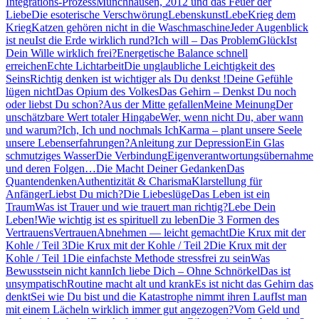
Integrations-Prozess
Münchhausen, 2012 und das Feuer der
Liebe
Die esoterische Verschwörung
Lebenskunst
Lebe
Krieg dem
Krieg
Katzen gehören nicht in die Waschmaschine
Jeder Augenblick
ist neu
Ist die Erde wirklich rund?
Ich will – Das Problem
Glück
Ist
Dein Wille wirklich frei?
Energetische Balance schnell
erreichen
Echte Lichtarbeit
Die unglaubliche Leichtigkeit des
Seins
Richtig denken ist wichtiger als Du denkst !
Deine Gefühle
lügen nicht
Das Opium des Volkes
Das Gehirn – Denkst Du noch
oder liebst Du schon?
Aus der Mitte gefallen
Meine Meinung
Der
unschätzbare Wert totaler Hingabe
Wer, wenn nicht Du, aber wann
und warum?
Ich, Ich und nochmals Ich
Karma – plant unsere Seele
unsere Lebenserfahrungen?
Anleitung zur Depression
Ein Glas
schmutziges Wasser
Die Verbindung
Eigenverantwortungsübernahme
und deren Folgen…
Die Macht Deiner Gedanken
Das
Quantendenken
Authentizität & Charisma
Klarstellung für
Anfänger
Liebst Du mich?
Die Liebeslüge
Das Leben ist ein
Traum
Was ist Trauer und wie trauert man richtig?
Lebe Dein
Leben!
Wie wichtig ist es spirituell zu leben
Die 3 Formen des
Vertrauens
Vertrauen
Abnehmen — leicht gemacht
Die Krux mit der
Kohle / Teil 3
Die Krux mit der Kohle / Teil 2
Die Krux mit der
Kohle / Teil 1
Die einfachste Methode stressfrei zu sein
Was
Bewusstsein nicht kann
Ich liebe Dich – Ohne Schnörkel
Das ist
unsympatisch
Routine macht alt und krank
Es ist nicht das Gehirn das
denkt
Sei wie Du bist und die Katastrophe nimmt ihren Lauf
Ist man
mit einem Lächeln wirklich immer gut angezogen?
Vom Geld und