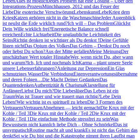
Leben
Alles ist möglich
Jedes Problem hat eine Lösung – Über den
Integrations-Prozess
Münchhausen, 2012 und das Feuer der
Liebe
Die esoterische Verschwörung
Lebenskunst
Lebe
Krieg dem
Krieg
Katzen gehören nicht in die Waschmaschine
Jeder Augenblick
ist neu
Ist die Erde wirklich rund?
Ich will – Das Problem
Glück
Ist
Dein Wille wirklich frei?
Energetische Balance schnell
erreichen
Echte Lichtarbeit
Die unglaubliche Leichtigkeit des
Seins
Richtig denken ist wichtiger als Du denkst !
Deine Gefühle
lügen nicht
Das Opium des Volkes
Das Gehirn – Denkst Du noch
oder liebst Du schon?
Aus der Mitte gefallen
Meine Meinung
Der
unschätzbare Wert totaler Hingabe
Wer, wenn nicht Du, aber wann
und warum?
Ich, Ich und nochmals Ich
Karma – plant unsere Seele
unsere Lebenserfahrungen?
Anleitung zur Depression
Ein Glas
schmutziges Wasser
Die Verbindung
Eigenverantwortungsübernahme
und deren Folgen…
Die Macht Deiner Gedanken
Das
Quantendenken
Authentizität & Charisma
Klarstellung für
Anfänger
Liebst Du mich?
Die Liebeslüge
Das Leben ist ein
Traum
Was ist Trauer und wie trauert man richtig?
Lebe Dein
Leben!
Wie wichtig ist es spirituell zu leben
Die 3 Formen des
Vertrauens
Vertrauen
Abnehmen — leicht gemacht
Die Krux mit der
Kohle / Teil 3
Die Krux mit der Kohle / Teil 2
Die Krux mit der
Kohle / Teil 1
Die einfachste Methode stressfrei zu sein
Was
Bewusstsein nicht kann
Ich liebe Dich – Ohne Schnörkel
Das ist
unsympatisch
Routine macht alt und krank
Es ist nicht das Gehirn das
denkt
Sei wie Du bist und die Katastrophe nimmt ihren Lauf
Ist man