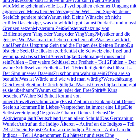
und Aggression sind Eins
Wenn die Not zur Tugend erkoren
wird
Meine geheimnisvolle Last
Psychopathen erkennen
Umgang mit
aggressiven Menschen
Der Versager
Die Welt – ein Spiegel deiner
Seele
Ich gendere nicht
Warum sich Deine Wünsche oft nicht
erfüllen
Das einzige, was du wirklich gut kannst
Du darfst und musst
Grenzen setzen
Mysterium Zeit
Selbsteinschätzung von
‚Brillenträgern’
Ying oder Yang oder YingYang?
Mystiker und die
geistige Welt
Was man im Leben erreichen sollte
Was wir wirklich
sind
Über das Ursprung-Sein und die Fragen des kleinen Bruno
Du
bist eine Seele
Die Illusion zerbricht
Ist die Schweiz eine Insel und
wenn ja, ist das schlecht?
Gerechtigkeit
Geldmangel muss nicht
sein
Fühlen – Der wahre Schlüssel zur Freiheit – Teil 2
Fühlen – Der
wahre Schlüssel zur Freiheit – Teil 1
Friedfertigkeit
Entschlüsselt –
Der Sinn unseres Daseins
Zu schön um wahr zu sein?!
You are so
beautiful
Was ist Würde und wie wird man würdig?
Wertschätzung,
Gleichwertigkeit und Gleichgültigkeit
Was ist Gerechtigkeit und gibt
es sie überhaupt?
Warum sollte jeder den FreeSpirit®-Kurs
besuchen?
Wahre Schönheit kommt von
innen
Umweltverschmutzung?
Es ist Zeit um in Einklang mit Deiner
Seele zu kommen
Ein Liebes-Versprechen ist immer eine Lüge
Die
Selbstvereinigung
Die grösste Chance Deines Lebens
Die
Aktivierung läuft
Deutschland ist an allem Schuld!
Das Germanium
Wunder
Aufruf an die Indigo Älteren – Aufruf an die Indigos – Teil
2
Bist Du ein Egoist?
Aufruf an die Indigo Älteren – Aufruf an die
Indigos – Teil 1
Angenommen Du hättest nur dieses Eine