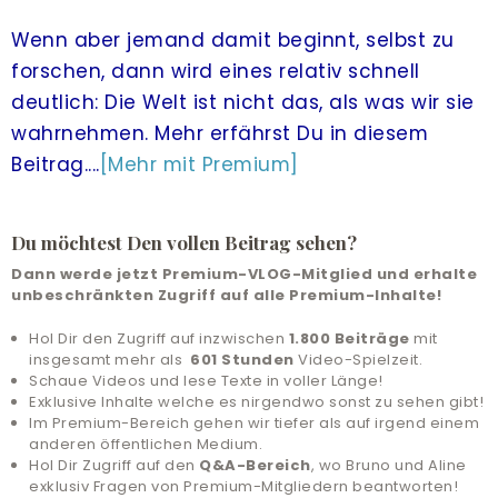
Wenn aber jemand damit beginnt, selbst zu
LIVE-TRAINING
forschen, dann wird eines relativ schnell
ALLE ANGEBOTE
deutlich: Die Welt ist nicht das, als was wir sie
wahrnehmen. Mehr erfährst Du in diesem
& UNTERSTÜTZUNG
Beitrag....
[Mehr mit Premium]
COMMUNITY
ANMELDEN
Du möchtest Den vollen Beitrag sehen?
Dann werde jetzt Premium-VLOG-Mitglied und erhalte
HILFE UND SUPPORT
unbeschränkten Zugriff auf alle Premium-Inhalte!
Hol Dir den Zugriff auf inzwischen
1.800 Beiträge
mit
insgesamt mehr als
601 Stunden
Video-Spielzeit.
Schaue Videos und lese Texte in voller Länge!
Exklusive Inhalte welche es nirgendwo sonst zu sehen gibt!
Im Premium-Bereich gehen wir tiefer als auf irgend einem
anderen öffentlichen Medium.
Hol Dir Zugriff auf den
Q&A-Bereich
, wo Bruno und Aline
exklusiv Fragen von Premium-Mitgliedern beantworten!