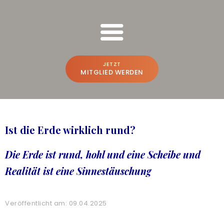
FREESPIRIT ONLINE SCHULUNGEN
Bruno Würtenberger & Aline N. Brandstetter
JETZT
MITGLIED WERDEN
BRUNO & ALINE
WER WIR SIND
Ist die Erde wirklich rund?
BEWUSSTSEINS-VLOG
Die Erde ist rund, hohl und eine Scheibe und
PREMIUM-PLATTFORM
Realität ist eine Sinnestäuschung
A
CREATE THE FUTURE
NEU
ONLINE-POWER-TRAINING
Veröffentlicht am: 09.04.2025
FREESPIRIT®