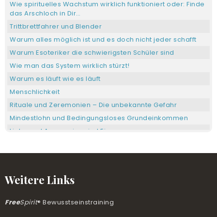
Wie spirituelles Wachstum wirklich funktioniert oder: Finde
das Arschloch in Dir…
Trittbrettfahrer und Blender
Warum alles möglich ist und es doch nicht jeder schafft
Warum Esoteriker die schwierigsten Schüler sind
Wie man das System wirklich stürzt!
Warum es läuft wie es läuft
Menschlichkeit
Rituale und Zeremonien – Die unbekannte Gefahr
Mindestlohn und Bedingungsloses Grundeinkommen
Liebe und Aggression sind Eins
Wenn die Not zur Tugend erkoren wird
Meine geheimnisvolle Last
Psychopathen erkennen
Weitere Links
Umgang mit aggressiven Menschen
Der Versager
Free
Spirit
® Bewusstseinstraining
Die Welt – ein Spiegel deiner Seele