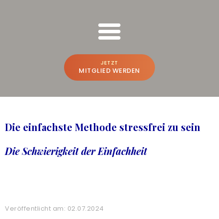
FREESPIRIT ONLINE SCHULUNGEN
Bruno Würtenberger & Aline N. Brandstetter
JETZT
MITGLIED WERDEN
BRUNO & ALINE
WER WIR SIND
Die einfachste Methode stressfrei zu sein
BEWUSSTSEINS-VLOG
Die Schwierigkeit der Einfachheit
PREMIUM-PLATTFORM
A
CREATE THE FUTURE
NEU
ONLINE-POWER-TRAINING
Veröffentlicht am: 02.07.2024
FREESPIRIT®