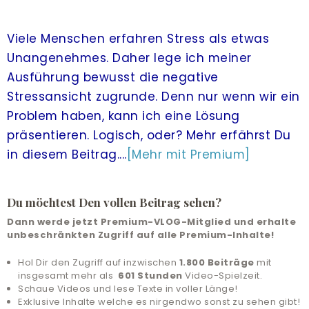
LIVE-TRAINING
Viele Menschen erfahren Stress als etwas
ALLE ANGEBOTE
Unangenehmes. Daher lege ich meiner
Ausführung bewusst die negative
& UNTERSTÜTZUNG
Stressansicht zugrunde. Denn nur wenn wir ein
COMMUNITY
Problem haben, kann ich eine Lösung
präsentieren. Logisch, oder? Mehr erfährst Du
ANMELDEN
in diesem Beitrag....
[Mehr mit Premium]
HILFE UND SUPPORT
Du möchtest Den vollen Beitrag sehen?
Dann werde jetzt Premium-VLOG-Mitglied und erhalte
unbeschränkten Zugriff auf alle Premium-Inhalte!
Hol Dir den Zugriff auf inzwischen
1.800 Beiträge
mit
insgesamt mehr als
601 Stunden
Video-Spielzeit.
Schaue Videos und lese Texte in voller Länge!
Exklusive Inhalte welche es nirgendwo sonst zu sehen gibt!