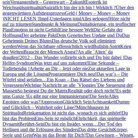
sein
Vergangenheit – Gegenwart – Zukunft
Esoterik ist
Weichspülspiritualität
Suizid
Ich bin der ich bin ! Wirklich ?
Über den
gegenwärtigen Aufstiegsprozess
Geld ( Money – Money – Money
)
NICHT LESEN !
Impf-Unterlagen total
Alles gelogen!
Höre nicht
auf zu träumen
Standpunkt & Meinung
Digitalisierung, ein teuflischer
Plan
Emotion ist nicht Gefühl
Eine bessere Welt
Die Gefahr der
Hoffnung
Der geheime Pakt
Dein Genetisches Update und Du
Das
Geheimnis Deines Blutes
Das deutsche Volk soll eliminiert
werden
Wenn das Sichtbare offensichtlich wird
Bullshit-Spirit
Krieg
der Welten
Braucht der Mensch Angst?
An alle ´Alten´ da
draußen!
2012 – Das Wunder vollzieht sich und Du bist dabei !
Das
Helfer-Syndrom
Was jetzt auf uns zukommt!
Eine Sekunde –
Todlebendig !
Arbeite an Dir – Jetzt oder nie
Zur aktuellen Lage in
Europa und die Lösung
Programmiere Dich neu!
Das war´s – Die
Würfel sind gefallen…
Ein Koan – Das Rätsel des Liebens und
Vergessens
Wichtige Nachricht an alle ´Vloggies´
Die Steuerung der
Massen
So besiegst Du die Matrix
Realität oder doch nicht?
Es geht
ums Ganze !
Es gibt nur eine Immunisierung!
Die Seele
Alles
Egoisten oder was?
Aggression
Glücklich Sein
Achtsamkeit
Dumm
und Glücklich – Wahrheit oder Lüge?
Münchhausen ist
Spiritualist
Reinkarnation ist nicht das, wonach es sich anhört!
Du
bist das Problem
Eins-Sein ist möglich
Ehrlichkeit, das spirituelle
Dynamit
Berührt-Sein
Du bist ein Insider, wenn…
Der Tod des
Heiligen und die Erlösung des Sünders
Das dritte Gesicht
Körper,
Seele und Geist
Was ist das Beste für Dich?
Das Gewissen – Wissen,