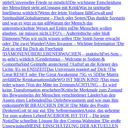
stirbt!
Universeller Friede ist möglich!
Die wichtigste Entscheidung
der Menschheit steht an
Umgang mit Kritik
Was ist spirituelle
Intelligenz wirklich?
Wenn der letzte Vorhang fällt
Gewalt und
Spiritualität
Globalisierung – Fluch oder Segen?
Das dunkle Szenario
und was es jetzt zu tun gilt
Warum der Mensch das
unterentwickeltste Wesen auf Erden ist
Die Menschen wollen
glauben, sie müssen nicht.
UFO’s – Außerirdische oder bloß
Dämonen?
Was wir nicht wissen sollen !
Die Spirit-Szene erwacht
oder: Die zwei Wunder!
Alien Invasion – Wichtige Information !
Die
Zeit ist reif für Dich als FreeSpirit
!
DÄMONEN
ÜBERLEBEN
ERWACHEN – praktisch
Frei-Sein –
so geht’s wirklich !
Genderismus – Welcome to Sodom &
Gomorrha
Sind Geimpfte ansteckend ?
Aufruf an die Krieger des
Lichts !
Es ist ENDZEIT
Das Universum reagiert auf Dich !
The
Great RESET oder The Great Awakening ?
5G vs 5D
Die Matrix
zerfällt
Die Reinkarnationsfalle
WO IST MEIN KIND ?
Das muss
jeder wissen !
Von der Mitte ins Zentrum
ACHTUNG – Es wird
keine Transformation geschehen!
Kritische Merkmale zum Zustand
des Bewusstseins der Menschen verschiedener Länder
Aus den
Augen eines Liebenden
Das Opferbewusstsein und wie man ihm
entkommt
WIR BRAUCHEN DICH !
Die Mähr des Positiv
Denkens
Gott ist nur gut !
Die Selbsternannten
Angst, das geheime
Tor zum wahren Leben
FACEBOOK IST TOT – Die letzte
Notiz
Die schnellste Lösung für den Corona-Wahnsinn !
Die große
Ungewissheit
MEINE EINSCHÄTZUNG DER AKTUELLEN