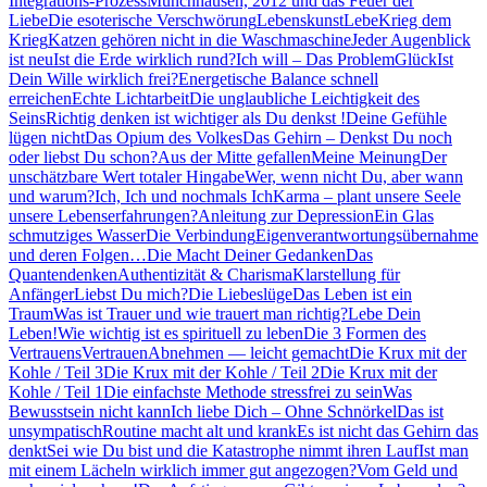
Integrations-Prozess
Münchhausen, 2012 und das Feuer der
Liebe
Die esoterische Verschwörung
Lebenskunst
Lebe
Krieg dem
Krieg
Katzen gehören nicht in die Waschmaschine
Jeder Augenblick
ist neu
Ist die Erde wirklich rund?
Ich will – Das Problem
Glück
Ist
Dein Wille wirklich frei?
Energetische Balance schnell
erreichen
Echte Lichtarbeit
Die unglaubliche Leichtigkeit des
Seins
Richtig denken ist wichtiger als Du denkst !
Deine Gefühle
lügen nicht
Das Opium des Volkes
Das Gehirn – Denkst Du noch
oder liebst Du schon?
Aus der Mitte gefallen
Meine Meinung
Der
unschätzbare Wert totaler Hingabe
Wer, wenn nicht Du, aber wann
und warum?
Ich, Ich und nochmals Ich
Karma – plant unsere Seele
unsere Lebenserfahrungen?
Anleitung zur Depression
Ein Glas
schmutziges Wasser
Die Verbindung
Eigenverantwortungsübernahme
und deren Folgen…
Die Macht Deiner Gedanken
Das
Quantendenken
Authentizität & Charisma
Klarstellung für
Anfänger
Liebst Du mich?
Die Liebeslüge
Das Leben ist ein
Traum
Was ist Trauer und wie trauert man richtig?
Lebe Dein
Leben!
Wie wichtig ist es spirituell zu leben
Die 3 Formen des
Vertrauens
Vertrauen
Abnehmen — leicht gemacht
Die Krux mit der
Kohle / Teil 3
Die Krux mit der Kohle / Teil 2
Die Krux mit der
Kohle / Teil 1
Die einfachste Methode stressfrei zu sein
Was
Bewusstsein nicht kann
Ich liebe Dich – Ohne Schnörkel
Das ist
unsympatisch
Routine macht alt und krank
Es ist nicht das Gehirn das
denkt
Sei wie Du bist und die Katastrophe nimmt ihren Lauf
Ist man
mit einem Lächeln wirklich immer gut angezogen?
Vom Geld und