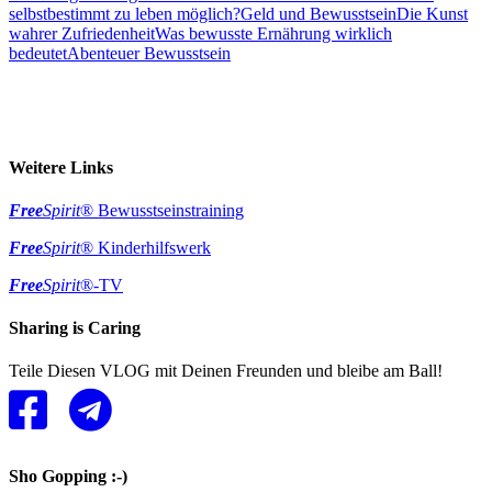
selbstbestimmt zu leben möglich?
Geld und Bewusstsein
Die Kunst
wahrer Zufriedenheit
Was bewusste Ernährung wirklich
bedeutet
Abenteuer Bewusstsein
Weitere Links
Free
Spirit
® Bewusstseinstraining
Free
Spirit
® Kinderhilfswerk
Free
Spirit
®-TV
Sharing is Caring
Teile Diesen VLOG mit Deinen Freunden und bleibe am Ball!
Sho Gopping :-)