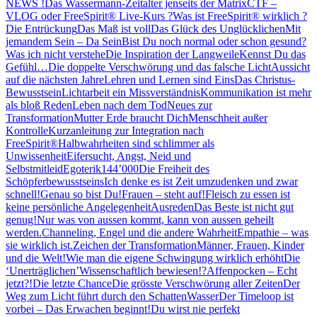
NEWS !
Das Wassermann-Zeitalter jenseits der Matrix
CTF –
VLOG oder FreeSpirit® Live-Kurs ?
Was ist FreeSpirit® wirklich ?
Die Entrückung
Das Maß ist voll
Das Glück des Unglücklichen
Mit
jemandem Sein – Da Sein
Bist Du noch normal oder schon gesund?
Was ich nicht verstehe
Die Inspiration der Langweile
Kennst Du das
Gefühl…
Die doppelte Verschwörung und das falsche Licht
Aussicht
auf die nächsten Jahre
Lehren und Lernen sind Eins
Das Christus-
Bewusstsein
Lichtarbeit ein Missverständnis
Kommunikation ist mehr
als bloß Reden
Leben nach dem Tod
Neues zur
Transformation
Mutter Erde braucht Dich
Menschheit außer
Kontrolle
Kurzanleitung zur Integration nach
FreeSpirit®
Halbwahrheiten sind schlimmer als
Unwissenheit
Eifersucht, Angst, Neid und
Selbstmitleid
Egoterik
144’000
Die Freiheit des
Schöpferbewusstseins
Ich denke es ist Zeit umzudenken und zwar
schnell!
Genau so bist Du!
Frauen – steht auf!
Fleisch zu essen ist
keine persönliche Angelegenheit
Ausreden
Das Beste ist nicht gut
genug!
Nur was von aussen kommt, kann von aussen geheilt
werden.
Channeling, Engel und die andere Wahrheit
Empathie – was
sie wirklich ist.
Zeichen der Transformation
Männer, Frauen, Kinder
und die Welt!
Wie man die eigene Schwingung wirklich erhöht
Die
‘Unerträglichen’
Wissenschaftlich bewiesen!?
Affenpocken – Echt
jetzt?!
Die letzte Chance
Die grösste Verschwörung aller Zeiten
Der
Weg zum Licht führt durch den Schatten
Wasser
Der Timeloop ist
vorbei – Das Erwachen beginnt!
Du wirst nie perfekt