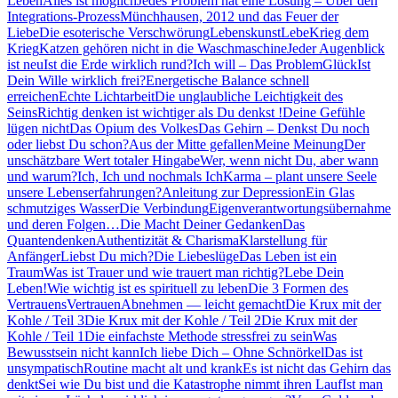
Leben
Alles ist möglich
Jedes Problem hat eine Lösung – Über den
Integrations-Prozess
Münchhausen, 2012 und das Feuer der
Liebe
Die esoterische Verschwörung
Lebenskunst
Lebe
Krieg dem
Krieg
Katzen gehören nicht in die Waschmaschine
Jeder Augenblick
ist neu
Ist die Erde wirklich rund?
Ich will – Das Problem
Glück
Ist
Dein Wille wirklich frei?
Energetische Balance schnell
erreichen
Echte Lichtarbeit
Die unglaubliche Leichtigkeit des
Seins
Richtig denken ist wichtiger als Du denkst !
Deine Gefühle
lügen nicht
Das Opium des Volkes
Das Gehirn – Denkst Du noch
oder liebst Du schon?
Aus der Mitte gefallen
Meine Meinung
Der
unschätzbare Wert totaler Hingabe
Wer, wenn nicht Du, aber wann
und warum?
Ich, Ich und nochmals Ich
Karma – plant unsere Seele
unsere Lebenserfahrungen?
Anleitung zur Depression
Ein Glas
schmutziges Wasser
Die Verbindung
Eigenverantwortungsübernahme
und deren Folgen…
Die Macht Deiner Gedanken
Das
Quantendenken
Authentizität & Charisma
Klarstellung für
Anfänger
Liebst Du mich?
Die Liebeslüge
Das Leben ist ein
Traum
Was ist Trauer und wie trauert man richtig?
Lebe Dein
Leben!
Wie wichtig ist es spirituell zu leben
Die 3 Formen des
Vertrauens
Vertrauen
Abnehmen — leicht gemacht
Die Krux mit der
Kohle / Teil 3
Die Krux mit der Kohle / Teil 2
Die Krux mit der
Kohle / Teil 1
Die einfachste Methode stressfrei zu sein
Was
Bewusstsein nicht kann
Ich liebe Dich – Ohne Schnörkel
Das ist
unsympatisch
Routine macht alt und krank
Es ist nicht das Gehirn das
denkt
Sei wie Du bist und die Katastrophe nimmt ihren Lauf
Ist man