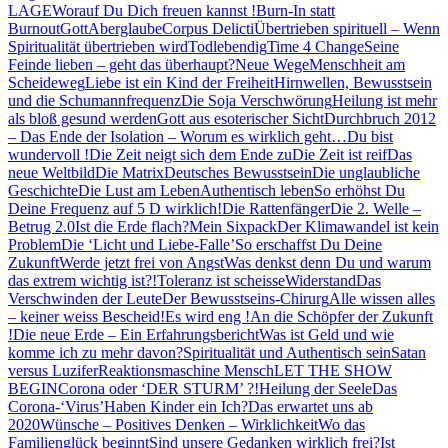
LAGE
Worauf Du Dich freuen kannst !
Burn-In statt
Burnout
Gott
Aberglaube
Corpus Delicti
Übertrieben spirituell – Wenn
Spiritualität übertrieben wird
Todlebendig
Time 4 Change
Seine
Feinde lieben – geht das überhaupt?
Neue Wege
Menschheit am
Scheideweg
Liebe ist ein Kind der Freiheit
Hirnwellen, Bewusstsein
und die Schumannfrequenz
Die Soja Verschwörung
Heilung ist mehr
als bloß gesund werden
Gott aus esoterischer Sicht
Durchbruch 2012
– Das Ende der Isolation – Worum es wirklich geht…
Du bist
wundervoll !
Die Zeit neigt sich dem Ende zu
Die Zeit ist reif
Das
neue Weltbild
Die Matrix
Deutsches Bewusstsein
Die unglaubliche
Geschichte
Die Lust am Leben
Authentisch leben
So erhöhst Du
Deine Frequenz auf 5 D wirklich!
Die Rattenfänger
Die 2. Welle –
Betrug 2.0
Ist die Erde flach?
Mein Sixpack
Der Klimawandel ist kein
Problem
Die ‘Licht und Liebe-Falle’
So erschaffst Du Deine
Zukunft
Werde jetzt frei von Angst
Was denkst denn Du und warum
das extrem wichtig ist?!
Toleranz ist scheisse
Widerstand
Das
Verschwinden der Leute
Der Bewusstseins-Chirurg
Alle wissen alles
– keiner weiss Bescheid!
Es wird eng !
An die Schöpfer der Zukunft
!
Die neue Erde – Ein Erfahrungsbericht
Was ist Geld und wie
komme ich zu mehr davon?
Spiritualität und Authentisch sein
Satan
versus Luzifer
Reaktionsmaschine Mensch
LET THE SHOW
BEGIN
Corona oder ‘DER STURM’ ?!
Heilung der Seele
Das
Corona-‘Virus’
Haben Kinder ein Ich?
Das erwartet uns ab
2020
Wünsche – Positives Denken – Wirklichkeit
Wo das
Familienglück beginnt
Sind unsere Gedanken wirklich frei?
Ist