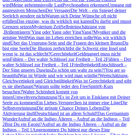
wird
Meine geheimnisvolle Last
Psychopathen erkennen
Umgang mit
aggressiven Menschen
Der Versager
Die Welt – ein Spiegel deiner
Seele
Ich gendere nicht
Warum sich Deine Wünsche oft nicht
erfüllen
Das einzige, was du wirklich gut kannst
Du darfst und musst
Grenzen setzen
Mysterium Zeit
Selbsteinschätzung von
‚Brillenträgern’
Ying oder Yang oder YingYang?
Mystiker und die
geistige Welt
Was man im Leben erreichen sollte
Was wir wirklich
sind
Über das Ursprung-Sein und die Fragen des kleinen Bruno
Du
bist eine Seele
Die Illusion zerbricht
Ist die Schweiz eine Insel und
wenn ja, ist das schlecht?
Gerechtigkeit
Geldmangel muss nicht
sein
Fühlen – Der wahre Schlüssel zur Freiheit – Teil 2
Fühlen – Der
wahre Schlüssel zur Freiheit – Teil 1
Friedfertigkeit
Entschlüsselt –
Der Sinn unseres Daseins
Zu schön um wahr zu sein?!
You are so
beautiful
Was ist Würde und wie wird man würdig?
Wertschätzung,
Gleichwertigkeit und Gleichgültigkeit
Was ist Gerechtigkeit und gibt
es sie überhaupt?
Warum sollte jeder den FreeSpirit®-Kurs
besuchen?
Wahre Schönheit kommt von
innen
Umweltverschmutzung?
Es ist Zeit um in Einklang mit Deiner
Seele zu kommen
Ein Liebes-Versprechen ist immer eine Lüge
Die
Selbstvereinigung
Die grösste Chance Deines Lebens
Die
Aktivierung läuft
Deutschland ist an allem Schuld!
Das Germanium
Wunder
Aufruf an die Indigo Älteren – Aufruf an die Indigos – Teil
2
Bist Du ein Egoist?
Aufruf an die Indigo Älteren – Aufruf an die
Indigos – Teil 1
Angenommen Du hättest nur dieses Eine