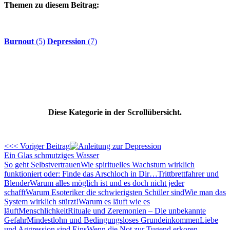
Themen zu diesem Beitrag:
Burnout
(5)
Depression
(7)
Diese Kategorie in der Scrollübersicht.
<<< Voriger Beitrag
Ein Glas schmutziges Wasser
So geht Selbstvertrauen
Wie spirituelles Wachstum wirklich
funktioniert oder: Finde das Arschloch in Dir…
Trittbrettfahrer und
Blender
Warum alles möglich ist und es doch nicht jeder
schafft
Warum Esoteriker die schwierigsten Schüler sind
Wie man das
System wirklich stürzt!
Warum es läuft wie es
läuft
Menschlichkeit
Rituale und Zeremonien – Die unbekannte
Gefahr
Mindestlohn und Bedingungsloses Grundeinkommen
Liebe
und Aggression sind Eins
Wenn die Not zur Tugend erkoren