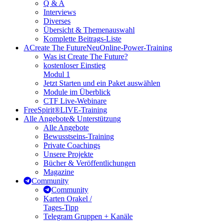
Q & A
Interviews
Diverses
Übersicht & Themenauswahl
Komplette Beitrags-Liste
A
Create The Future
Neu
Online-Power-Training
Was ist Create The Future?
kostenloser Einstieg
Modul 1
Jetzt Starten und ein Paket auswählen
Module im Überblick
CTF Live-Webinare
FreeSpirit®
LIVE-Training
Alle Angebote
& Unterstützung
Alle Angebote
Bewusstseins-Training
Private Coachings
Unsere Projekte
Bücher & Veröffentlichungen
Magazine
Community
Community
Karten Orakel /
Tages-Tipp
Telegram Gruppen + Kanäle