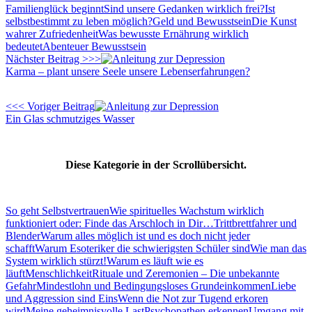
Familienglück beginnt
Sind unsere Gedanken wirklich frei?
Ist
selbstbestimmt zu leben möglich?
Geld und Bewusstsein
Die Kunst
wahrer Zufriedenheit
Was bewusste Ernährung wirklich
bedeutet
Abenteuer Bewusstsein
Nächster Beitrag >>>
Karma – plant unsere Seele unsere Lebenserfahrungen?
<<< Voriger Beitrag
Ein Glas schmutziges Wasser
Diese Kategorie in der Scrollübersicht.
So geht Selbstvertrauen
Wie spirituelles Wachstum wirklich
funktioniert oder: Finde das Arschloch in Dir…
Trittbrettfahrer und
Blender
Warum alles möglich ist und es doch nicht jeder
schafft
Warum Esoteriker die schwierigsten Schüler sind
Wie man das
System wirklich stürzt!
Warum es läuft wie es
läuft
Menschlichkeit
Rituale und Zeremonien – Die unbekannte
Gefahr
Mindestlohn und Bedingungsloses Grundeinkommen
Liebe
und Aggression sind Eins
Wenn die Not zur Tugend erkoren
wird
Meine geheimnisvolle Last
Psychopathen erkennen
Umgang mit