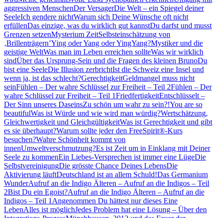
aggressiven Menschen
Der Versager
Die Welt – ein Spiegel deiner
Seele
Ich gendere nicht
Warum sich Deine Wünsche oft nicht
erfüllen
Das einzige, was du wirklich gut kannst
Du darfst und musst
Grenzen setzen
Mysterium Zeit
Selbsteinschätzung von
‚Brillenträgern’
Ying oder Yang oder YingYang?
Mystiker und die
geistige Welt
Was man im Leben erreichen sollte
Was wir wirklich
sind
Über das Ursprung-Sein und die Fragen des kleinen Bruno
Du
bist eine Seele
Die Illusion zerbricht
Ist die Schweiz eine Insel und
wenn ja, ist das schlecht?
Gerechtigkeit
Geldmangel muss nicht
sein
Fühlen – Der wahre Schlüssel zur Freiheit – Teil 2
Fühlen – Der
wahre Schlüssel zur Freiheit – Teil 1
Friedfertigkeit
Entschlüsselt –
Der Sinn unseres Daseins
Zu schön um wahr zu sein?!
You are so
beautiful
Was ist Würde und wie wird man würdig?
Wertschätzung,
Gleichwertigkeit und Gleichgültigkeit
Was ist Gerechtigkeit und gibt
es sie überhaupt?
Warum sollte jeder den FreeSpirit®-Kurs
besuchen?
Wahre Schönheit kommt von
innen
Umweltverschmutzung?
Es ist Zeit um in Einklang mit Deiner
Seele zu kommen
Ein Liebes-Versprechen ist immer eine Lüge
Die
Selbstvereinigung
Die grösste Chance Deines Lebens
Die
Aktivierung läuft
Deutschland ist an allem Schuld!
Das Germanium
Wunder
Aufruf an die Indigo Älteren – Aufruf an die Indigos – Teil
2
Bist Du ein Egoist?
Aufruf an die Indigo Älteren – Aufruf an die
Indigos – Teil 1
Angenommen Du hättest nur dieses Eine
Leben
Alles ist möglich
Jedes Problem hat eine Lösung – Über den