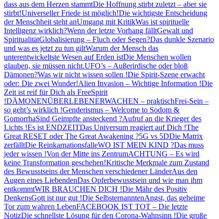
dass aus dem Herzen stammt
Die Hoffnung stirbt zuletzt – aber sie
stirbt!
Universeller Friede ist möglich!
Die wichtigste Entscheidung
der Menschheit steht an
Umgang mit Kritik
Was ist spirituelle
Intelligenz wirklich?
Wenn der letzte Vorhang fällt
Gewalt und
Spiritualität
Globalisierung – Fluch oder Segen?
Das dunkle Szenario
und was es jetzt zu tun gilt
Warum der Mensch das
unterentwickeltste Wesen auf Erden ist
Die Menschen wollen
glauben, sie müssen nicht.
UFO’s – Außerirdische oder bloß
Dämonen?
Was wir nicht wissen sollen !
Die Spirit-Szene erwacht
oder: Die zwei Wunder!
Alien Invasion – Wichtige Information !
Die
Zeit ist reif für Dich als FreeSpirit
!
DÄMONEN
ÜBERLEBEN
ERWACHEN – praktisch
Frei-Sein –
so geht’s wirklich !
Genderismus – Welcome to Sodom &
Gomorrha
Sind Geimpfte ansteckend ?
Aufruf an die Krieger des
Lichts !
Es ist ENDZEIT
Das Universum reagiert auf Dich !
The
Great RESET oder The Great Awakening ?
5G vs 5D
Die Matrix
zerfällt
Die Reinkarnationsfalle
WO IST MEIN KIND ?
Das muss
jeder wissen !
Von der Mitte ins Zentrum
ACHTUNG – Es wird
keine Transformation geschehen!
Kritische Merkmale zum Zustand
des Bewusstseins der Menschen verschiedener Länder
Aus den
Augen eines Liebenden
Das Opferbewusstsein und wie man ihm
entkommt
WIR BRAUCHEN DICH !
Die Mähr des Positiv
Denkens
Gott ist nur gut !
Die Selbsternannten
Angst, das geheime
Tor zum wahren Leben
FACEBOOK IST TOT – Die letzte
Notiz
Die schnellste Lösung für den Corona-Wahnsinn !
Die große