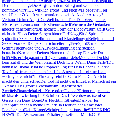
mehr, viel mehr…!
Der Aufstiegsprozess
Gibt es einen Lebensplan?
Der kleiner Junge
Die Angst vor dem Erfolg und woher sie
kommt
So wirst Du wirklich erfolg- und reich
Was bedeutet Frei
sein?
Deine Zukunft wird wundervoll sein
Auf- oder Abstieg?
Vertraue Deiner Angst
Die Welt braucht Dich
Das Versagen der
Mainstream Gurus und Stars
Freundschaft
Wie man die Gedanken
anderer transformiert
Die höchste Form der Liebe
Warum greift Gott
nicht ein ?
Lass Deine Sorgen hinter Dir!
Nöggi
Sind Spirituelle
spritueller ?
Sekte – Definitionen und Klarstellungen
Religionen und
Sekten
Von der Raupe zum Schmetterling
FreeSpirit® und das
Gehirn
Fluchtwege und Auswege
Ernährung energetisch
betrachtet
Nenne mir Deinen Namen und ich sag Dir, wie Du
heißt
Misserfolg garantiert!
Lügen kontra Liebe
Meditation
Du bist
kein Zufall und die Welt braucht Dich !
Die ‚Wenn-Dann-Falle’!
Du
kannst Millionär sein
Die Prophezeiung für Dein Leben
Die letzte
Taxifahrt
Liebe leben ist mehr als bloß nett sein
Ist spirituell sein
wichtig oder nicht?
In Einklang sein
Die Guru-Falle
Die Absicht
macht den Unterschied
Der Tod ist nicht das Ende
Der Mensch ist ein
‚Krämer’
Das große Geheimnis
Im Angesicht des
Zweifels
Finanzdebakel – Krise oder Chance ?
Erinnerungen sind
tückisch
Entwicklung in 7 Schritten
Das Löwenbewusstsein
Das
Gesetz von Ding-Dong
Das Flüchtlingstheater
Dankbar für
FreeSpirit
Brief an meine Freunde in Deutschland
Name tötet
Forschergeist
Dein Körper
Wichtige Integrationshilfe
SHOCKING
NEWS !
Das Wassermann-Zeitalter jenseits der Matrix
CTF –