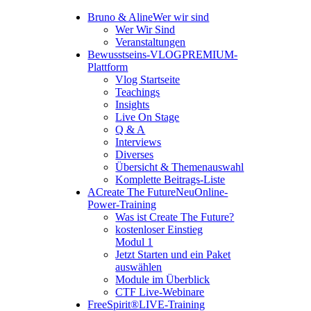
Bruno & Aline
Wer wir sind
Wer Wir Sind
Veranstaltungen
Bewusstseins-VLOG
PREMIUM-
Plattform
Vlog Startseite
Teachings
Insights
Live On Stage
Q & A
Interviews
Diverses
Übersicht & Themenauswahl
Komplette Beitrags-Liste
A
Create The Future
Neu
Online-
Power-Training
Was ist Create The Future?
kostenloser Einstieg
Modul 1
Jetzt Starten und ein Paket
auswählen
Module im Überblick
CTF Live-Webinare
FreeSpirit®
LIVE-Training