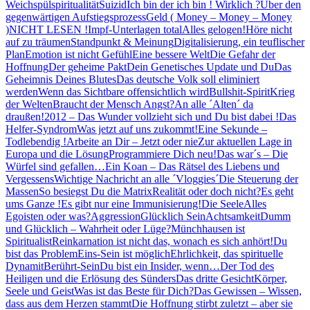
Weichspülspiritualität
Suizid
Ich bin der ich bin ! Wirklich ?
Über den
gegenwärtigen Aufstiegsprozess
Geld ( Money – Money – Money
)
NICHT LESEN !
Impf-Unterlagen total
Alles gelogen!
Höre nicht
auf zu träumen
Standpunkt & Meinung
Digitalisierung, ein teuflischer
Plan
Emotion ist nicht Gefühl
Eine bessere Welt
Die Gefahr der
Hoffnung
Der geheime Pakt
Dein Genetisches Update und Du
Das
Geheimnis Deines Blutes
Das deutsche Volk soll eliminiert
werden
Wenn das Sichtbare offensichtlich wird
Bullshit-Spirit
Krieg
der Welten
Braucht der Mensch Angst?
An alle ´Alten´ da
draußen!
2012 – Das Wunder vollzieht sich und Du bist dabei !
Das
Helfer-Syndrom
Was jetzt auf uns zukommt!
Eine Sekunde –
Todlebendig !
Arbeite an Dir – Jetzt oder nie
Zur aktuellen Lage in
Europa und die Lösung
Programmiere Dich neu!
Das war´s – Die
Würfel sind gefallen…
Ein Koan – Das Rätsel des Liebens und
Vergessens
Wichtige Nachricht an alle ´Vloggies´
Die Steuerung der
Massen
So besiegst Du die Matrix
Realität oder doch nicht?
Es geht
ums Ganze !
Es gibt nur eine Immunisierung!
Die Seele
Alles
Egoisten oder was?
Aggression
Glücklich Sein
Achtsamkeit
Dumm
und Glücklich – Wahrheit oder Lüge?
Münchhausen ist
Spiritualist
Reinkarnation ist nicht das, wonach es sich anhört!
Du
bist das Problem
Eins-Sein ist möglich
Ehrlichkeit, das spirituelle
Dynamit
Berührt-Sein
Du bist ein Insider, wenn…
Der Tod des
Heiligen und die Erlösung des Sünders
Das dritte Gesicht
Körper,
Seele und Geist
Was ist das Beste für Dich?
Das Gewissen – Wissen,
dass aus dem Herzen stammt
Die Hoffnung stirbt zuletzt – aber sie