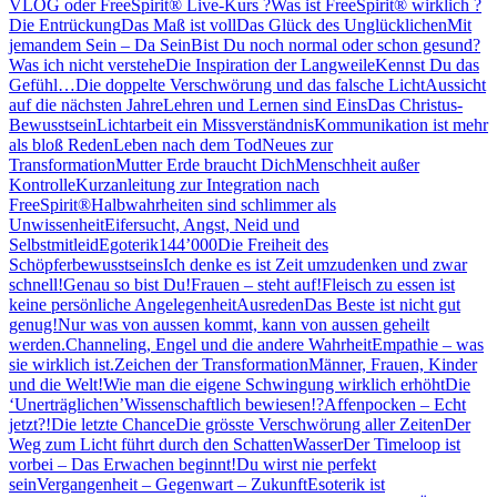
VLOG oder FreeSpirit® Live-Kurs ?
Was ist FreeSpirit® wirklich ?
Die Entrückung
Das Maß ist voll
Das Glück des Unglücklichen
Mit
jemandem Sein – Da Sein
Bist Du noch normal oder schon gesund?
Was ich nicht verstehe
Die Inspiration der Langweile
Kennst Du das
Gefühl…
Die doppelte Verschwörung und das falsche Licht
Aussicht
auf die nächsten Jahre
Lehren und Lernen sind Eins
Das Christus-
Bewusstsein
Lichtarbeit ein Missverständnis
Kommunikation ist mehr
als bloß Reden
Leben nach dem Tod
Neues zur
Transformation
Mutter Erde braucht Dich
Menschheit außer
Kontrolle
Kurzanleitung zur Integration nach
FreeSpirit®
Halbwahrheiten sind schlimmer als
Unwissenheit
Eifersucht, Angst, Neid und
Selbstmitleid
Egoterik
144’000
Die Freiheit des
Schöpferbewusstseins
Ich denke es ist Zeit umzudenken und zwar
schnell!
Genau so bist Du!
Frauen – steht auf!
Fleisch zu essen ist
keine persönliche Angelegenheit
Ausreden
Das Beste ist nicht gut
genug!
Nur was von aussen kommt, kann von aussen geheilt
werden.
Channeling, Engel und die andere Wahrheit
Empathie – was
sie wirklich ist.
Zeichen der Transformation
Männer, Frauen, Kinder
und die Welt!
Wie man die eigene Schwingung wirklich erhöht
Die
‘Unerträglichen’
Wissenschaftlich bewiesen!?
Affenpocken – Echt
jetzt?!
Die letzte Chance
Die grösste Verschwörung aller Zeiten
Der
Weg zum Licht führt durch den Schatten
Wasser
Der Timeloop ist
vorbei – Das Erwachen beginnt!
Du wirst nie perfekt
sein
Vergangenheit – Gegenwart – Zukunft
Esoterik ist