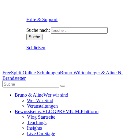
Hilfe & Support
Suche nach:
Schließen
FreeSpirit Online Schulungen
Bruno Würtenberger & Aline N.
Brandstetter
Bruno & Aline
Wer wir sind
Wer Wir Sind
Veranstaltungen
Bewusstseins-VLOG
PREMIUM-Plattform
Vlog Startseite
Teachings
Insights
Live On Stage