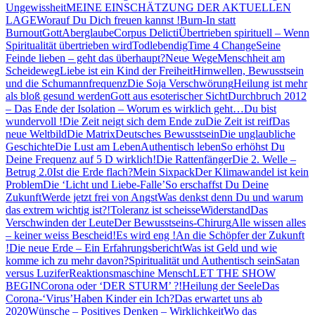
Ungewissheit
MEINE EINSCHÄTZUNG DER AKTUELLEN
LAGE
Worauf Du Dich freuen kannst !
Burn-In statt
Burnout
Gott
Aberglaube
Corpus Delicti
Übertrieben spirituell – Wenn
Spiritualität übertrieben wird
Todlebendig
Time 4 Change
Seine
Feinde lieben – geht das überhaupt?
Neue Wege
Menschheit am
Scheideweg
Liebe ist ein Kind der Freiheit
Hirnwellen, Bewusstsein
und die Schumannfrequenz
Die Soja Verschwörung
Heilung ist mehr
als bloß gesund werden
Gott aus esoterischer Sicht
Durchbruch 2012
– Das Ende der Isolation – Worum es wirklich geht…
Du bist
wundervoll !
Die Zeit neigt sich dem Ende zu
Die Zeit ist reif
Das
neue Weltbild
Die Matrix
Deutsches Bewusstsein
Die unglaubliche
Geschichte
Die Lust am Leben
Authentisch leben
So erhöhst Du
Deine Frequenz auf 5 D wirklich!
Die Rattenfänger
Die 2. Welle –
Betrug 2.0
Ist die Erde flach?
Mein Sixpack
Der Klimawandel ist kein
Problem
Die ‘Licht und Liebe-Falle’
So erschaffst Du Deine
Zukunft
Werde jetzt frei von Angst
Was denkst denn Du und warum
das extrem wichtig ist?!
Toleranz ist scheisse
Widerstand
Das
Verschwinden der Leute
Der Bewusstseins-Chirurg
Alle wissen alles
– keiner weiss Bescheid!
Es wird eng !
An die Schöpfer der Zukunft
!
Die neue Erde – Ein Erfahrungsbericht
Was ist Geld und wie
komme ich zu mehr davon?
Spiritualität und Authentisch sein
Satan
versus Luzifer
Reaktionsmaschine Mensch
LET THE SHOW
BEGIN
Corona oder ‘DER STURM’ ?!
Heilung der Seele
Das
Corona-‘Virus’
Haben Kinder ein Ich?
Das erwartet uns ab
2020
Wünsche – Positives Denken – Wirklichkeit
Wo das