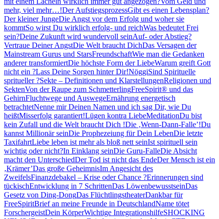
mit einem Lächeln wirklich immer gut angezogen?
Vom Geld und
mehr, viel mehr…!
Der Aufstiegsprozess
Gibt es einen Lebensplan?
Der kleiner Junge
Die Angst vor dem Erfolg und woher sie
kommt
So wirst Du wirklich erfolg- und reich
Was bedeutet Frei
sein?
Deine Zukunft wird wundervoll sein
Auf- oder Abstieg?
Vertraue Deiner Angst
Die Welt braucht Dich
Das Versagen der
Mainstream Gurus und Stars
Freundschaft
Wie man die Gedanken
anderer transformiert
Die höchste Form der Liebe
Warum greift Gott
nicht ein ?
Lass Deine Sorgen hinter Dir!
Nöggi
Sind Spirituelle
spritueller ?
Sekte – Definitionen und Klarstellungen
Religionen und
Sekten
Von der Raupe zum Schmetterling
FreeSpirit® und das
Gehirn
Fluchtwege und Auswege
Ernährung energetisch
betrachtet
Nenne mir Deinen Namen und ich sag Dir, wie Du
heißt
Misserfolg garantiert!
Lügen kontra Liebe
Meditation
Du bist
kein Zufall und die Welt braucht Dich !
Die ‚Wenn-Dann-Falle’!
Du
kannst Millionär sein
Die Prophezeiung für Dein Leben
Die letzte
Taxifahrt
Liebe leben ist mehr als bloß nett sein
Ist spirituell sein
wichtig oder nicht?
In Einklang sein
Die Guru-Falle
Die Absicht
macht den Unterschied
Der Tod ist nicht das Ende
Der Mensch ist ein
‚Krämer’
Das große Geheimnis
Im Angesicht des
Zweifels
Finanzdebakel – Krise oder Chance ?
Erinnerungen sind
tückisch
Entwicklung in 7 Schritten
Das Löwenbewusstsein
Das
Gesetz von Ding-Dong
Das Flüchtlingstheater
Dankbar für
FreeSpirit
Brief an meine Freunde in Deutschland
Name tötet
Forschergeist
Dein Körper
Wichtige Integrationshilfe
SHOCKING