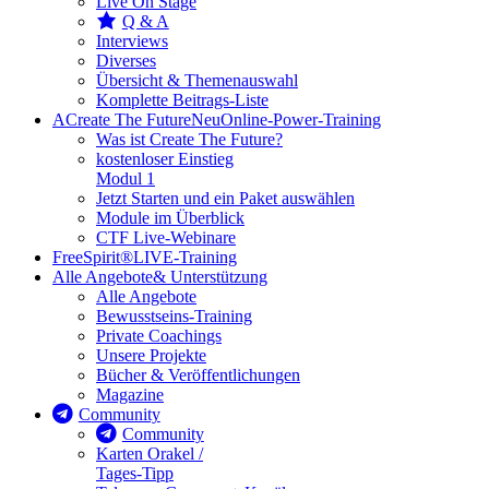
Live On Stage
Q & A
Interviews
Diverses
Übersicht & Themenauswahl
Komplette Beitrags-Liste
A
Create The Future
Neu
Online-Power-Training
Was ist Create The Future?
kostenloser Einstieg
Modul 1
Jetzt Starten und ein Paket auswählen
Module im Überblick
CTF Live-Webinare
FreeSpirit®
LIVE-Training
Alle Angebote
& Unterstützung
Alle Angebote
Bewusstseins-Training
Private Coachings
Unsere Projekte
Bücher & Veröffentlichungen
Magazine
Community
Community
Karten Orakel /
Tages-Tipp