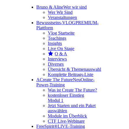
Bruno & Aline
Wer wir sind
Wer Wir Sind
Veranstaltungen
Bewusstseins-VLOG
PREMIUM-
Plattform
Vlog Startseite
Teachings
Insights
Live On Stage
Q & A
Interviews
Diverses
Übersicht & Themenauswahl
Komplette Beitrags-Liste
A
Create The Future
Neu
Online-
Power-Training
Was ist Create The Future?
kostenloser Einstieg
Modul 1
Jetzt Starten und ein Paket
auswählen
Module im Überblick
CTF Live-Webinare
FreeSpirit®
LIVE-Training