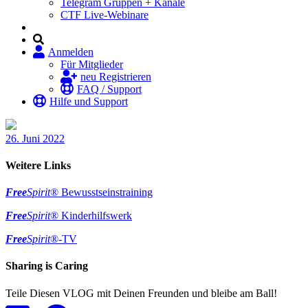
Telegram Gruppen + Kanäle
CTF Live-Webinare
Anmelden
Für Mitglieder
neu Registrieren
FAQ / Support
Hilfe und Support
26. Juni 2022
Weitere Links
Free
Spirit
® Bewusstseinstraining
Free
Spirit
® Kinderhilfswerk
Free
Spirit
®-TV
Sharing is Caring
Teile Diesen VLOG mit Deinen Freunden und bleibe am Ball!