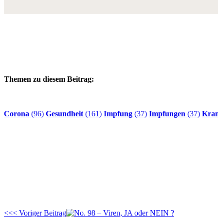
Themen zu diesem Beitrag:
Corona
(96)
Gesundheit
(161)
Impfung
(37)
Impfungen
(37)
Kran
<<< Voriger Beitrag