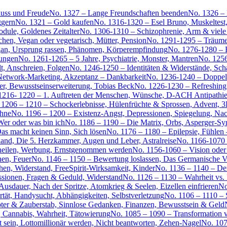
luss und Freude
No. 1327 – Lange Freundschaften beenden
No. 1326 –
ggern
No. 1321 – Gold kaufen
No. 1316-1320 – Esel Bruno, Muskeltest
ule, Goldenes Zeitalter
No. 1306-1310 – Schizophrenie, Arm & viele 
en, Vegan oder vegetarisch, Mütter, Pension
No. 1291-1295 – Träume,
gan, Ursprung rassen, Phänomen, Körperempfindung
No. 1276-1280 – 
ungen
No. 1261-1265 – 5 Jahre, Psychiatrie, Monster, Mantren
No. 1256
lt, Anschreien, Folgen
No. 1246-1250 – Identitäten & Widerstände, Sch
, Network-Marketing, Akzeptanz – Dankbarkeit
No. 1236-1240 – Doppelza
er, Bewusstseinserweiterung, Tobias Beck
No. 1226-1230 – Refreshing,
1216- 1220 – 1. Auftreten der Menschen, Wünsche, D-ACH Antipathie
 1206 – 1210 – Schockerlebnisse, Hülenfrüchte & Sprossen, Advent, 3
ähne
No. 1196 – 1200 – Existenz-Angst, Depressionen, Spiegelung, Na
er oder was bin ich
No. 1186 – 1190 – Die Matrix, Orbs, Asperger-S
as macht keinen Sinn, Sich lösen
No. 1176 – 1180 – Epilepsie, Fühlen
and, Die 5. Herzkammer, Augen und Leber, Astralreise
No. 1166-1070 
 heilen, Werbung, Ernstgenommen werden
No. 1156-1060 – Vision oder
hen, Feuer
No. 1146 – 1150 – Bewertung loslassen, Das Germanische V
n, Widerstand, FreeSpirit-Wirksamkeit, Kinder
No. 1136 – 1140 – Der
ssionen, Fragen & Geduld, Widerstand
No. 1126 – 1130 – Wahrheit vs. I
dauer, Nach der Spritze, Atomkrieg & Seelen, Eizellen einfrieren
No
tät, Handysucht, Abhängigkeiten, Selbstverletzung
No. 1106 – 1110 – 
ter & Zauberstab, Sinnlose Gedanken, Finanzen, Bewusstsein & Geld
, Cannabis, Wahrheit, Tätowierung
No. 1085 – 1090 – Transformation ve
st sein, Lottomillionär werden, Nicht beantworten, Zehen-Nagel
No. 107