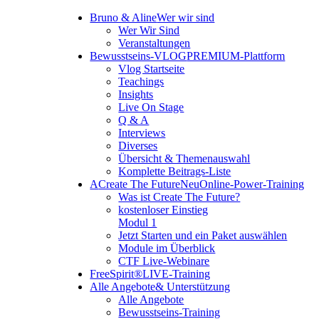
Bruno & Aline
Wer wir sind
Wer Wir Sind
Veranstaltungen
Bewusstseins-VLOG
PREMIUM-Plattform
Vlog Startseite
Teachings
Insights
Live On Stage
Q & A
Interviews
Diverses
Übersicht & Themenauswahl
Komplette Beitrags-Liste
A
Create The Future
Neu
Online-Power-Training
Was ist Create The Future?
kostenloser Einstieg
Modul 1
Jetzt Starten und ein Paket auswählen
Module im Überblick
CTF Live-Webinare
FreeSpirit®
LIVE-Training
Alle Angebote
& Unterstützung
Alle Angebote
Bewusstseins-Training