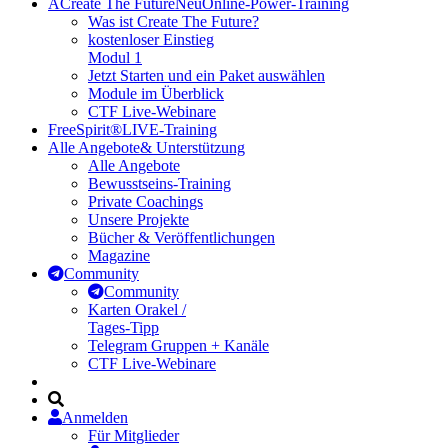
A
Create The Future
Neu
Online-Power-Training
Was ist Create The Future?
kostenloser Einstieg
Modul 1
Jetzt Starten und ein Paket auswählen
Module im Überblick
CTF Live-Webinare
FreeSpirit®
LIVE-Training
Alle Angebote
& Unterstützung
Alle Angebote
Bewusstseins-Training
Private Coachings
Unsere Projekte
Bücher & Veröffentlichungen
Magazine
Community
Community
Karten Orakel /
Tages-Tipp
Telegram Gruppen + Kanäle
CTF Live-Webinare
Anmelden
Für Mitglieder