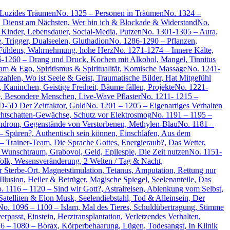
 Luzides Träumen
No. 1325 – Personen in Träumen
No. 1324 –
, Dienst am Nächsten, Wer bin ich & Blockade & Widerstand
No.
Kinder, Lebensdauer, Social-Media, Putzen
No. 1301-1305 – Aura,
 Trigger, Dualseelen, Gluthadion
No. 1286-1290 – Pflanzen,
Fühlens, Wahrnehmung, hohe Herz
No. 1271-1274 – Innere Kälte,
-1260 – Drang und Druck, Kochen mit Alkohol, Mangel, Tinnitus
am & Ego, Spiritismus & Spiritualität, Komische Massage
No. 1241-
hlen, Wo ist Seele & Geist, Traumatische Bilder, Hat Mitgefühl
 Kaninchen, Geistige Freiheit, Bäume fällen, Projekte
No. 1221-
, Besondere Menschen, Live-Wave Pflaster
No. 1211- 1215 –
D-5D Der Zeitfaktor, Gold
No. 1201 – 1205 – Eigenartiges Verhalten
chtschatten-Gewächse, Schutz vor Elektrosmog
No. 1191 – 1195 –
yndrom, Gegenstände von Verstorbenen, Methylen-Blau
No. 1181 –
 – Spüren?, Authentisch sein können, Einschlafen, Aus dem
– Trainer-Team, Die Sprache Gottes, Energieraub?, Das Wetter,
 Wunschtraum, Grabovoi, Geld, Epilespie, Die Zeit nutzen
No. 1151-
olk, Wesensveränderung, 2 Welten / Tag & Nacht,
 Sterbe-Ort, Magnetstimulation, Tetanus, Amputation, Rettung nur
llusion, Heiler & Betrüger, Magische Spiegel, Seelenanteile, Das
. 1116 – 1120 – Sind wir Gott?, Astralreisen, Ablenkung vom Selbst,
Satelliten & Elon Musk, Seelendiebstahl, Tod & Alleinsein, Der
No. 1096 – 1100 – Islam, Mal des Tieres, Schuldübertragung, Stimme
rpasst, Einstein, Herztransplantation, Verletzendes Verhalten,
6 – 1080 – Borax, Körperbehaarung, Lügen, Todesangst, In Klinik