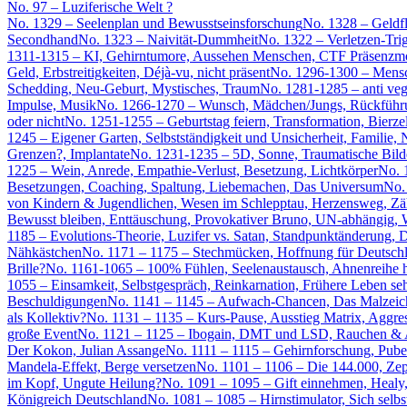
No. 97 – Luziferische Welt ?
No. 1329 – Seelenplan und Bewusstseinsforschung
No. 1328 – Geldf
Secondhand
No. 1323 – Naivität-Dummheit
No. 1322 – Verletzen-Tri
1311-1315 – KI, Gehirntumore, Aussehen Menschen, CTF Präsenzmod
Geld, Erbstreitigkeiten, Déjà-vu, nicht präsent
No. 1296-1300 – Mensch
Schedding, Neu-Geburt, Mystisches, Traum
No. 1281-1285 – anti ve
Impulse, Musik
No. 1266-1270 – Wunsch, Mädchen/Jungs, Rückführ
oder nicht
No. 1251-1255 – Geburtstag feiern, Transformation, Bierze
1245 – Eigener Garten, Selbstständigkeit und Unsicherheit, Familie
Grenzen?, Implantate
No. 1231-1235 – 5D, Sonne, Traumatische Bild
1225 – Wein, Anrede, Empathie-Verlust, Besetzung, Lichtkörper
No. 
Besetzungen, Coaching, Spaltung, Liebemachen, Das Universum
No.
von Kindern & Jugendlichen, Wesen im Schlepptau, Herzensweg, Z
Bewusst bleiben, Enttäuschung, Provokativer Bruno, UN-abhängig, W
1185 – Evolutions-Theorie, Luzifer vs. Satan, Standpunktänderung, D
Nähkästchen
No. 1171 – 1175 – Stechmücken, Hoffnung für Deutschl
Brille?
No. 1161-1065 – 100% Fühlen, Seelenaustausch, Ahnenreihe
1055 – Einsamkeit, Selbstgespräch, Reinkarnation, Frühere Leben se
Beschuldigungen
No. 1141 – 1145 – Aufwach-Chancen, Das Malzeiche
als Kollektiv?
No. 1131 – 1135 – Kurs-Pause, Ausstieg Matrix, Aggre
große Event
No. 1121 – 1125 – Ibogain, DMT und LSD, Rauchen & Aus
Der Kokon, Julian Assange
No. 1111 – 1115 – Gehirnforschung, Puber
Mandela-Effekt, Berge versetzen
No. 1101 – 1106 – Die 144.000, Zep
im Kopf, Ungute Heilung?
No. 1091 – 1095 – Gift einnehmen, Healy
Königreich Deutschland
No. 1081 – 1085 – Hirnstimulator, Sich selb