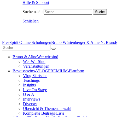
Hilfe & Support
Suche nach:
Schließen
FreeSpirit Online Schulungen
Bruno Würtenberger & Aline N. Brandst
Bruno & Aline
Wer wir sind
Wer Wir Sind
Veranstaltungen
Bewusstseins-VLOG
PREMIUM-Plattform
Vlog Startseite
Teachings
Insights
Live On Stage
Q & A
Interviews
Diverses
Übersicht & Themenauswahl
Komplette Beitrags-Liste