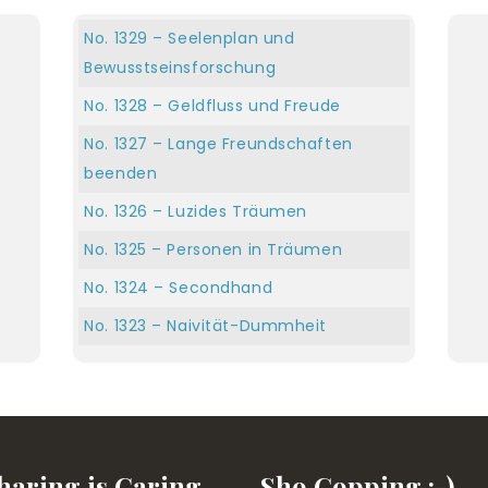
No. 1329 – Seelenplan und
Bewusstseinsforschung
No. 1328 – Geldfluss und Freude
No. 1327 – Lange Freundschaften
beenden
No. 1326 – Luzides Träumen
No. 1325 – Personen in Träumen
No. 1324 – Secondhand
No. 1323 – Naivität-Dummheit
No. 1322 – Verletzen-Triggern
No. 1321 – Gold kaufen
No. 1316-1320 – Esel Bruno, Muskeltest,
Dienst am Nächsten, Wer bin ich &
haring is Caring
Sho Gopping :-)