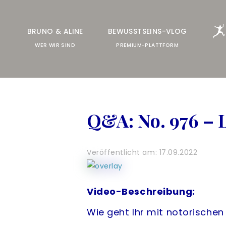
FREESPIRIT®
BRUNO & ALINE
BEWUSSTSEINS-VLOG
LIVE-TRAINING
WER WIR SIND
PREMIUM-PLATTFORM
ALLE ANGEBOTE
& UNTERSTÜTZUNG
Q&A: No. 976 – 
HILFE & SUPPORT
COMMUNITY
Veröffentlicht am: 17.09.2022
ANMELDEN
Video-Beschreibung:
Wie geht Ihr mit notorische