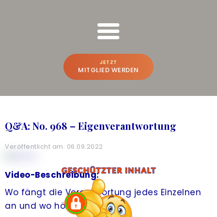
FREESPIRIT ONLINE SCHULUNGEN
Bruno Würtenberger & Aline N. Brandstetter
JETZT
MITGLIED WERDEN
BRUNO & ALINE
WER WIR SIND
Q&A: No. 968 – Eigenverantwortung
BEWUSSTSEINS-VLOG
Veröffentlicht am: 06.09.2022
PREMIUM-PLATTFORM
A
CREATE THE FUTURE
NEU
Video-Beschreibung:
Wo fängt die Verantwortung jedes Einzelnen
ONLINE-POWER-TRAINING
an und wo hört sie auf?
FREESPIRIT®