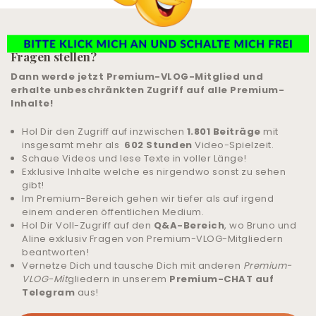
LIVE-TRAINING
Du möchtest alle Q & A Beiträge sehen und selber
Fragen stellen?
ALLE ANGEBOTE
Dann werde jetzt Premium-VLOG-Mitglied und
& UNTERSTÜTZUNG
erhalte unbeschränkten Zugriff auf alle Premium-
Inhalte!
COMMUNITY
Hol Dir den Zugriff auf inzwischen
1.801 Beiträge
mit
insgesamt mehr als
602 Stunden
Video-Spielzeit.
ANMELDEN
Schaue Videos und lese Texte in voller Länge!
Exklusive Inhalte welche es nirgendwo sonst zu sehen
gibt!
HILFE UND SUPPORT
Im Premium-Bereich gehen wir tiefer als auf irgend
einem anderen öffentlichen Medium.
Hol Dir Voll-Zugriff auf den
Q&A-Bereich
, wo Bruno und
Aline exklusiv Fragen von Premium-VLOG-Mitgliedern
beantworten!
Vernetze Dich und tausche Dich mit anderen
Premium-
VLOG-Mit
gliedern in unserem
Premium-CHAT auf
Telegram
aus!