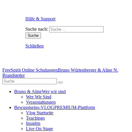
Hilfe & Support
Suche nach:
Schließen
FreeSpirit Online Schulungen
Bruno Würtenberger & Aline N.
Brandstetter
Bruno & Aline
Wer wir sind
Wer Wir Sind
Veranstaltungen
Bewusstseins-VLOG
PREMIUM-Plattform
Vlog Startseite
Teachings
Insights
Live On Stage