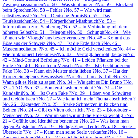
Zwangsmassnahmen
No. 60 – Was steht mir zu ?
No. 59 – Blockiert
beim Sprechen
No. 58 – Fehler ?
No. 57 – Wie wird man
selbstbewusst ?
No. 56 – Deutsche Promis
No. 55 – Das
Teufelszeichen
No. 54 – Körperlicher Missbrauch
No. 53 –
Informationen zur “Säuberung”
No. 52 – In Verbindung mit dem
höheren Selbst
No. 51 – Telegonie
No. 50 – Schungit
No. 49 – Wie
können wir ‘Vloggis’ uns besser vernetzen ?
No. 48 – Kommt das
Böse aus der Schweiz ?
No. 47 – Ist die Erde flach ?
No. 46 –
Massenmeditation ?
No. 45 – Ich möchte Geld verschenken
No. 44 –
Wie funktioniert Telekinese?
No. 43 – Verfolgt, bedroht, belogen
No.
42 – Mind-Control Befreiung ?
No. 41 – Leiden Pflanzen bei der
Ernte ?
No. 40 – Bin ich ein Mensch ?
No. 39 – Ist Q echt oder ein
Fake ?
No. 38 – Kann ein Meister nicht lieben ?
No. 37 – Hat der
Körper ein eigenes Bewusstsein ?
No. 36 – Lama & Tolle
No. 35 –
Wann gilt es Nein zu sagen ?
No. 34 – Wie geht es Dir, Bruno ?
No.
33 – TAO ?
No. 32 – Banken-Crash oder nicht ?
No. 31 – Die
Kundalini
No. 30 – Ist Q ein Fake ?
No. 29 – Lösen von Schwüren
und Gelöbnissen ?
No. 27 – Wie kann ich mein Thema abschließen ?
No. 26 – Zigaretten ?
No. 25 – Starke Schmerzen in Rücken und
Beinen ?
No. 24 – Gibt es Viren oder nicht ?
No. 23 – Bioroboter –
Menschen ?
No. 22 – Warum sind wir und die Erde so wichtig ?
No.
21 – Gefühle und Identitäten benennen ?
No. 20 – Was kann man
gegen Ängste tun ?
No. 19 – Heilige-Engel-Teufel ?
No. 18 – Seele –
Überseele ?
No. 17 – Kann man seine Seele verkaufen?
No. 16 –
Zwangsimpfung?
No. 15 – Wie wichtig ist Ernährung?
No. 14 – Wie