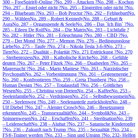
300 – FreeSpirit®-Online ?
No. 299 – Attacken ?
No. 298 – Kochen
?
No. 297 – Engel oder nicht ?
No. 295 – Eingreifen oder nicht ?
No.
294 – Bluebeam ?
No. 293 – Bob Proctor ?
No. 292 – Fehlgeburt
No.
290 – Wählen
No. 289 – Robert Kennedy
No. 288 – Geburt &
Aura
No. 287 – Organspende & Seele
No. 286 – Das ´Ich Bin´ ?
No.
285 – Eileen De Rolf
No. 284 – Die Matrix
No. 283 – Lichtfalle ?
No. 282 – Hitler ?
No. 281 – Erleuchtung ?
No. 280 – CBD ?
No.
279 – Der Mond ?
No. 277 – Memon ?
No. 276 – Bedingungslose
Liebe
No. 275 – Taufe ?
No. 274 – Nikola Tesla 3-6-9
No. 273 –
Tiere
No. 272 – Dualität – Polarität ?
No. 271 Entrückung ?
No. 270
– Sterbeprozess
No. 269 – Katholische Kirche
No. 268 – Gefühle
deuten ?
No. 267 – Peter Fitzek ?
No. 266 – Dualseelen ?
No. 265 –
Magersucht ?
No. 264 – Mario Mantese ?
No. 263 – Narzistischer
Psychopath
No. 262 – Vorbestimmung ?
No. 261 – Gegenenergie ?
No. 260 – Konfrontieren ?
No. 259 – Greta Thunberg ?
No. 258 –
Human Design ?
No. 257 – Totalausfall ?
No. 256 – Göttliches
Wesen
No. 255 – Christina von Dreien
No. 254 – Kaffee
No. 253 –
Seelenfamilie
No. 252 – Verdrängen
No. 251 – Selbstbewusstsein
No.
250 – Seelenweg ?
No. 249 – Seelenanteile zurückholen
No. 248 –
Ulf Diebel ?
No. 247 – Aleister Crowly
No. 246 – Besetzungen
erkennen
No. 245 – Transsexualität
No. 244 – Symbolik
No. 243 –
Spinnenwesen
No. 242 – Erschaffen
No. 241 – Sterilisation
No. 239
– Leidenschaft
No. 238 – Aluhut ?
No. 237 – Satanische Kinderopfer
?
No. 236 – Zukunft nach Trump ?
No. 235 – Sexualität ?
No. 234 –
FS®-Trainer werden ?
No. 233 – Sinn und Unsinn ?
No. 232- Helfen