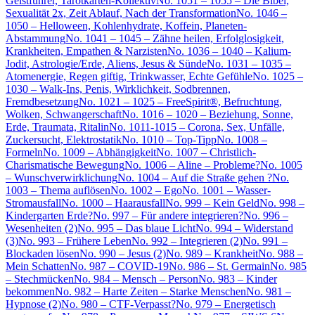
Geistführer, Tarotkarten-Kollektiv
No. 1051 – 1055 – Die Bibel,
Sexualität 2x, Zeit Ablauf, Nach der Transformation
No. 1046 –
1050 – Helloween, Kohlenhydrate, Koffein, Planeten-
Abstammung
No. 1041 – 1045 – Zähne heilen, Erfolglosigkeit,
Krankheiten, Empathen & Narzisten
No. 1036 – 1040 – Kalium-
Jodit, Astrologie/Erde, Aliens, Jesus & Sünde
No. 1031 – 1035 –
Atomenergie, Regen giftig, Trinkwasser, Echte Gefühle
No. 1025 –
1030 – Walk-Ins, Penis, Wirklichkeit, Sodbrennen,
Fremdbesetzung
No. 1021 – 1025 – FreeSpirit®, Befruchtung,
Wolken, Schwangerschaft
No. 1016 – 1020 – Beziehung, Sonne,
Erde, Traumata, Ritalin
No. 1011-1015 – Corona, Sex, Unfälle,
Zuckersucht, Elektrostatik
No. 1010 – Top-Tipp
No. 1008 –
Formeln
No. 1009 – Abhängigkeit
No. 1007 – Christlich-
Charismatische Bewegung
No. 1006 – Aline – Probleme?
No. 1005
– Wunschverwirklichung
No. 1004 – Auf die Straße gehen ?
No.
1003 – Thema auflösen
No. 1002 – Ego
No. 1001 – Wasser-
Stromausfall
No. 1000 – Haarausfall
No. 999 – Kein Geld
No. 998 –
Kindergarten Erde?
No. 997 – Für andere integrieren?
No. 996 –
Wesenheiten (2)
No. 995 – Das blaue Licht
No. 994 – Widerstand
(3)
No. 993 – Frühere Leben
No. 992 – Integrieren (2)
No. 991 –
Blockaden lösen
No. 990 – Jesus (2)
No. 989 – Krankheit
No. 988 –
Mein Schatten
No. 987 – COVID-19
No. 986 – St. Germain
No. 985
– Stechmücken
No. 984 – Mensch – Person
No. 983 – Kinder
bekommen
No. 982 – Harte Zeiten – Starke Menschen
No. 981 –
Hypnose (2)
No. 980 – CTF-Verpasst?
No. 979 – Energetisch