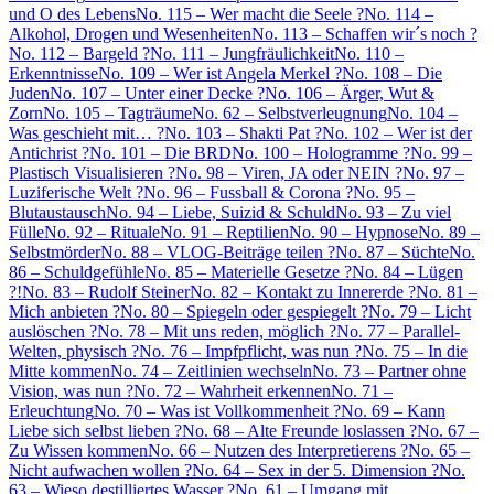
und O des Lebens
No. 115 – Wer macht die Seele ?
No. 114 –
Alkohol, Drogen und Wesenheiten
No. 113 – Schaffen wir´s noch ?
No. 112 – Bargeld ?
No. 111 – Jungfräulichkeit
No. 110 –
Erkenntnisse
No. 109 – Wer ist Angela Merkel ?
No. 108 – Die
Juden
No. 107 – Unter einer Decke ?
No. 106 – Ärger, Wut &
Zorn
No. 105 – Tagträume
No. 62 – Selbstverleugnung
No. 104 –
Was geschieht mit… ?
No. 103 – Shakti Pat ?
No. 102 – Wer ist der
Antichrist ?
No. 101 – Die BRD
No. 100 – Hologramme ?
No. 99 –
Plastisch Visualisieren ?
No. 98 – Viren, JA oder NEIN ?
No. 97 –
Luziferische Welt ?
No. 96 – Fussball & Corona ?
No. 95 –
Blutaustausch
No. 94 – Liebe, Suizid & Schuld
No. 93 – Zu viel
Fülle
No. 92 – Rituale
No. 91 – Reptilien
No. 90 – Hypnose
No. 89 –
Selbstmörder
No. 88 – VLOG-Beiträge teilen ?
No. 87 – Süchte
No.
86 – Schuldgefühle
No. 85 – Materielle Gesetze ?
No. 84 – Lügen
?!
No. 83 – Rudolf Steiner
No. 82 – Kontakt zu Innererde ?
No. 81 –
Mich anbieten ?
No. 80 – Spiegeln oder gespiegelt ?
No. 79 – Licht
auslöschen ?
No. 78 – Mit uns reden, möglich ?
No. 77 – Parallel-
Welten, physisch ?
No. 76 – Impfpflicht, was nun ?
No. 75 – In die
Mitte kommen
No. 74 – Zeitlinien wechseln
No. 73 – Partner ohne
Vision, was nun ?
No. 72 – Wahrheit erkennen
No. 71 –
Erleuchtung
No. 70 – Was ist Vollkommenheit ?
No. 69 – Kann
Liebe sich selbst lieben ?
No. 68 – Alte Freunde loslassen ?
No. 67 –
Zu Wissen kommen
No. 66 – Nutzen des Interpretierens ?
No. 65 –
Nicht aufwachen wollen ?
No. 64 – Sex in der 5. Dimension ?
No.
63 – Wieso destilliertes Wasser ?
No. 61 – Umgang mit