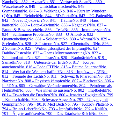
Kambo
No. 852 – Avatar
No. 851 – Vertrag mit Satan
No. 850 –
Wurzelrasse
No. 849 – Unsichtbar machen
No. 848 –
Gymnasium
No. 847 – 3. Weltkrieg
No. 846 – Kurs im Wundern
(2)
No. 845 – Reinheit
No. 844 – 5D-Portal
No. 843 – 2G-Patient
No.
842 – Novac Djokovic ?
No. 841 – Träume
No. 840 – Haus
kaufen
No. 839 – Lotto-Gewinn
No. 838 – Negatives?
No. 837 –
Bruno & Bewusstsein
No. 836 – Tesla
No. 835 – Immunsystem
No.
834 – Schlimmere Probleme
No. 833 – Q-Anon
No. 832 –
Quantenheilung
No. 831 – Solidarität
No. 830 – Warum?
No. 829 –
Seelenlos
No. 828 – Selbstmord
No. 827 – Chemtrails – 3
No. 826 –
2 Sonnen
No. 825 – Wirkungslosigkeit der Impfung
No. 824 –
Dahlke-Fasten
No. 823 – Gottes Mitverantwortung
No. 822 –
Zahnimplantate
No. 821 – Jesus
No. 820 – Rauhnächte
No. 819 –
Samadhi
No. 818 – Unterseite der Erde
No. 817 – Körper
annehmen
No. 816 – Code CTF
No. 815 – Bäume Sauerstoff
No.
814 – Wer hat die Welt erschaffen?
No. 813 – Impfzwang (2)
No.
812 – Freunde des Lichts
No. 811 – Schweiz & Pharaonen
No. 810 –
Narzisten
No. 808 – Physisch kämpfen
No. 807 – Blackout
No. 806 –
In 5D
No. 805 – Gewaltige Veränderungen
No. 804 – Petroleum als
Heilmittel
No. 803 – Wie innen so aussen?
No. 802 – Impfbefehl
No.
801 – Erwachen die Drachen?
No. 800 – Jenseits / Ewigkeit
No. 799
– Kundschaft
No. 798 – Schwarze Augen
No. 797 – Umgang mit
Geimpften
No. 796 – 90.10 Med-Beds
No. 795 – Kolzov-Platten
No.
794 – Bruno Leberfleck
No. 793 – Impfpflicht
No. 792 – Kali
No.
791 – Ängste auflösen
No. 790 – Das Tatarische Reich
No. 789 –