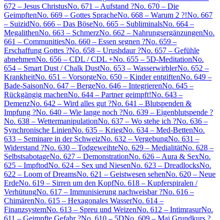
672 – Jesus Christus
No. 671 – Aufstand ?
No. 670 – Die
Geimpften
No. 669 – Gottes Sprache
No. 668 – Warum 2 ?!
No. 667
– Suizid
No. 666 – Das Böse
No. 665 – Subliminals
No. 664 –
Megalithen
No. 663 – Schmerz
No. 662 – Nahrungsergänzungen
No.
661 – Communities
No. 660 – Essen segnen ?
No. 659 –
Erschaffung Gottes ?
No. 658 – Urushdaur ?
No. 657 – Gefühle
abnehmen
No. 656 – CDL / CDL +
No. 655 – 5D-Meditation
No.
654 – Smart Dust / Chalk Dust
No. 653 – Wasserwirbler
No. 652 –
Krankheit
No. 651 – Vorsorge
No. 650 – Kinder entgiften
No. 649 –
Bade-Saison
No. 647 – Berge
No. 646 – Integrieren
No. 645 –
Rückgängig machen
No. 644 – Partner geimpft!
No. 643 –
Demenz
No. 642 – Wird alles gut ?
No. 641 – Blutspenden &
Impfung ?
No. 640 – Wie lange noch ?
No. 639 – Eigenblutspende ?
No. 638 – Wettermanipulation
No. 637 – Wo stehe ich ?
No. 636 –
Synchronische Linien
No. 635 – Krieg
No. 634 – Med-Betten
No.
633 – Seminare in der Schweiz
No. 632 – Vergebung
No. 631 –
Widerstand ?
No. 630 – Todgeweihte
No. 629 – Medialität
No. 628 –
Selbstsabotage
No. 627 – Demonstration
No. 626 – Aura & Sex
No.
625 – Impftod
No. 624 – Sex und Niesen
No. 623 – Dreadlocks
No.
622 – Loom of Dreams
No. 621 – Geistwesen sehen
No. 620 – Neue
Erde
No. 619 – Sirren um den Kopf
No. 618 – Kupferspiralen /
Verhütung
No. 617 – Immunisierung nachweisbar ?
No. 616 –
Chimären
No. 615 – Hexagonales Wasser
No. 614 –
Finanzsystem
No. 613 – Spreu und Weizen
No. 612 – Intimrasur
No.
611 – Geimpfte Gefahr ?
No. 610 – 5D
No. 609 – Mai Grundkurs ?