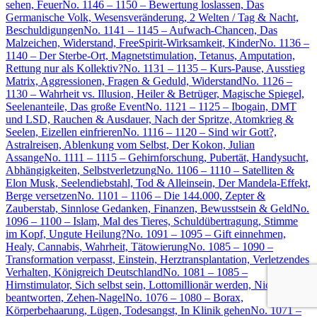
sehen, Feuer
No. 1146 – 1150 – Bewertung loslassen, Das
Germanische Volk, Wesensveränderung, 2 Welten / Tag & Nacht,
Beschuldigungen
No. 1141 – 1145 – Aufwach-Chancen, Das
Malzeichen, Widerstand, FreeSpirit-Wirksamkeit, Kinder
No. 1136 –
1140 – Der Sterbe-Ort, Magnetstimulation, Tetanus, Amputation,
Rettung nur als Kollektiv?
No. 1131 – 1135 – Kurs-Pause, Ausstieg
Matrix, Aggressionen, Fragen & Geduld, Widerstand
No. 1126 –
1130 – Wahrheit vs. Illusion, Heiler & Betrüger, Magische Spiegel,
Seelenanteile, Das große Event
No. 1121 – 1125 – Ibogain, DMT
und LSD, Rauchen & Ausdauer, Nach der Spritze, Atomkrieg &
Seelen, Eizellen einfrieren
No. 1116 – 1120 – Sind wir Gott?,
Astralreisen, Ablenkung vom Selbst, Der Kokon, Julian
Assange
No. 1111 – 1115 – Gehirnforschung, Pubertät, Handysucht,
Abhängigkeiten, Selbstverletzung
No. 1106 – 1110 – Satelliten &
Elon Musk, Seelendiebstahl, Tod & Alleinsein, Der Mandela-Effekt,
Berge versetzen
No. 1101 – 1106 – Die 144.000, Zepter &
Zauberstab, Sinnlose Gedanken, Finanzen, Bewusstsein & Geld
No.
1096 – 1100 – Islam, Mal des Tieres, Schuldübertragung, Stimme
im Kopf, Ungute Heilung?
No. 1091 – 1095 – Gift einnehmen,
Healy, Cannabis, Wahrheit, Tätowierung
No. 1085 – 1090 –
Transformation verpasst, Einstein, Herztransplantation, Verletzendes
Verhalten, Königreich Deutschland
No. 1081 – 1085 –
Hirnstimulator, Sich selbst sein, Lottomillionär werden, Nicht
beantworten, Zehen-Nagel
No. 1076 – 1080 – Borax,
Körperbehaarung, Lügen, Todesangst, In Klinik gehen
No. 1071 –