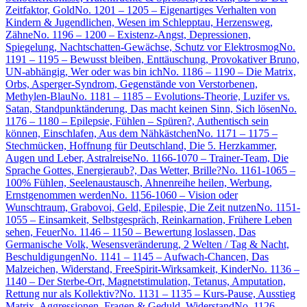
Zeitfaktor, Gold
No. 1201 – 1205 – Eigenartiges Verhalten von
Kindern & Jugendlichen, Wesen im Schlepptau, Herzensweg,
Zähne
No. 1196 – 1200 – Existenz-Angst, Depressionen,
Spiegelung, Nachtschatten-Gewächse, Schutz vor Elektrosmog
No.
1191 – 1195 – Bewusst bleiben, Enttäuschung, Provokativer Bruno,
UN-abhängig, Wer oder was bin ich
No. 1186 – 1190 – Die Matrix,
Orbs, Asperger-Syndrom, Gegenstände von Verstorbenen,
Methylen-Blau
No. 1181 – 1185 – Evolutions-Theorie, Luzifer vs.
Satan, Standpunktänderung, Das macht keinen Sinn, Sich lösen
No.
1176 – 1180 – Epilepsie, Fühlen – Spüren?, Authentisch sein
können, Einschlafen, Aus dem Nähkästchen
No. 1171 – 1175 –
Stechmücken, Hoffnung für Deutschland, Die 5. Herzkammer,
Augen und Leber, Astralreise
No. 1166-1070 – Trainer-Team, Die
Sprache Gottes, Energieraub?, Das Wetter, Brille?
No. 1161-1065 –
100% Fühlen, Seelenaustausch, Ahnenreihe heilen, Werbung,
Ernstgenommen werden
No. 1156-1060 – Vision oder
Wunschtraum, Grabovoi, Geld, Epilespie, Die Zeit nutzen
No. 1151-
1055 – Einsamkeit, Selbstgespräch, Reinkarnation, Frühere Leben
sehen, Feuer
No. 1146 – 1150 – Bewertung loslassen, Das
Germanische Volk, Wesensveränderung, 2 Welten / Tag & Nacht,
Beschuldigungen
No. 1141 – 1145 – Aufwach-Chancen, Das
Malzeichen, Widerstand, FreeSpirit-Wirksamkeit, Kinder
No. 1136 –
1140 – Der Sterbe-Ort, Magnetstimulation, Tetanus, Amputation,
Rettung nur als Kollektiv?
No. 1131 – 1135 – Kurs-Pause, Ausstieg
Matrix, Aggressionen, Fragen & Geduld, Widerstand
No. 1126 –