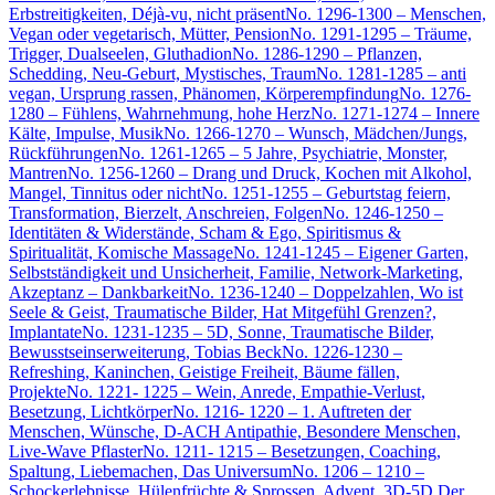
Erbstreitigkeiten, Déjà-vu, nicht präsent
No. 1296-1300 – Menschen,
Vegan oder vegetarisch, Mütter, Pension
No. 1291-1295 – Träume,
Trigger, Dualseelen, Gluthadion
No. 1286-1290 – Pflanzen,
Schedding, Neu-Geburt, Mystisches, Traum
No. 1281-1285 – anti
vegan, Ursprung rassen, Phänomen, Körperempfindung
No. 1276-
1280 – Fühlens, Wahrnehmung, hohe Herz
No. 1271-1274 – Innere
Kälte, Impulse, Musik
No. 1266-1270 – Wunsch, Mädchen/Jungs,
Rückführungen
No. 1261-1265 – 5 Jahre, Psychiatrie, Monster,
Mantren
No. 1256-1260 – Drang und Druck, Kochen mit Alkohol,
Mangel, Tinnitus oder nicht
No. 1251-1255 – Geburtstag feiern,
Transformation, Bierzelt, Anschreien, Folgen
No. 1246-1250 –
Identitäten & Widerstände, Scham & Ego, Spiritismus &
Spiritualität, Komische Massage
No. 1241-1245 – Eigener Garten,
Selbstständigkeit und Unsicherheit, Familie, Network-Marketing,
Akzeptanz – Dankbarkeit
No. 1236-1240 – Doppelzahlen, Wo ist
Seele & Geist, Traumatische Bilder, Hat Mitgefühl Grenzen?,
Implantate
No. 1231-1235 – 5D, Sonne, Traumatische Bilder,
Bewusstseinserweiterung, Tobias Beck
No. 1226-1230 –
Refreshing, Kaninchen, Geistige Freiheit, Bäume fällen,
Projekte
No. 1221- 1225 – Wein, Anrede, Empathie-Verlust,
Besetzung, Lichtkörper
No. 1216- 1220 – 1. Auftreten der
Menschen, Wünsche, D-ACH Antipathie, Besondere Menschen,
Live-Wave Pflaster
No. 1211- 1215 – Besetzungen, Coaching,
Spaltung, Liebemachen, Das Universum
No. 1206 – 1210 –
Schockerlebnisse, Hülenfrüchte & Sprossen, Advent, 3D-5D Der