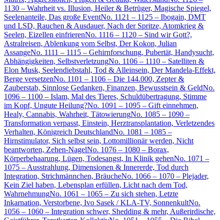
1130 – Wahrheit vs. Illusion, Heiler & Betrüger, Magische Spiegel,
Seelenanteile, Das große Event
No. 1121 – 1125 – Ibogain, DMT
und LSD, Rauchen & Ausdauer, Nach der Spritze, Atomkrieg &
Seelen, Eizellen einfrieren
No. 1116 – 1120 – Sind wir Gott?,
Astralreisen, Ablenkung vom Selbst, Der Kokon, Julian
Assange
No. 1111 – 1115 – Gehirnforschung, Pubertät, Handysucht,
Abhängigkeiten, Selbstverletzung
No. 1106 – 1110 – Satelliten &
Elon Musk, Seelendiebstahl, Tod & Alleinsein, Der Mandela-Effekt,
Berge versetzen
No. 1101 – 1106 – Die 144.000, Zepter &
Zauberstab, Sinnlose Gedanken, Finanzen, Bewusstsein & Geld
No.
1096 – 1100 – Islam, Mal des Tieres, Schuldübertragung, Stimme
im Kopf, Ungute Heilung?
No. 1091 – 1095 – Gift einnehmen,
Healy, Cannabis, Wahrheit, Tätowierung
No. 1085 – 1090 –
Transformation verpasst, Einstein, Herztransplantation, Verletzendes
Verhalten, Königreich Deutschland
No. 1081 – 1085 –
Hirnstimulator, Sich selbst sein, Lottomillionär werden, Nicht
beantworten, Zehen-Nagel
No. 1076 – 1080 – Borax,
Körperbehaarung, Lügen, Todesangst, In Klinik gehen
No. 1071 –
1075 – Ausstrahlung, Dimensionen & Innererde, Tod durch
Integration, Strichmännchen, Bräuche
No. 1066 – 1070 – Plejader,
Kein Ziel haben, Lebensplan erfüllen, Licht nach dem Tod,
Wahrnehmung
No. 1061 – 1065 – Zu sich stehen, Letzte
Inkarnation, Verstorbene, Ivo Sasek / KLA-TV, Sonnenkult
No.
1056 – 1060 – Integration schwer, Shedding & mehr, Außerirdische,