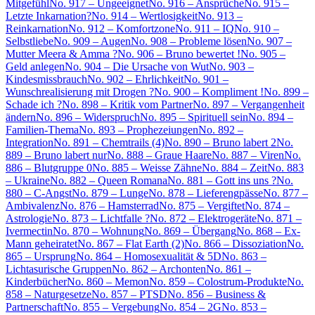
Mitgefühl
No. 917 – Ungeeignet
No. 916 – Ansprüche
No. 915 –
Letzte Inkarnation?
No. 914 – Wertlosigkeit
No. 913 –
Reinkarnation
No. 912 – Komfortzone
No. 911 – IQ
No. 910 –
Selbstliebe
No. 909 – Augen
No. 908 – Probleme lösen
No. 907 –
Mutter Meera & Amma ?
No. 906 – Bruno bewertet !
No. 905 –
Geld anlegen
No. 904 – Die Ursache von Wut
No. 903 –
Kindesmissbrauch
No. 902 – Ehrlichkeit
No. 901 –
Wunschrealisierung mit Drogen ?
No. 900 – Kompliment !
No. 899 –
Schade ich ?
No. 898 – Kritik vom Partner
No. 897 – Vergangenheit
ändern
No. 896 – Widerspruch
No. 895 – Spirituell sein
No. 894 –
Familien-Thema
No. 893 – Prophezeiungen
No. 892 –
Integration
No. 891 – Chemtrails (4)
No. 890 – Bruno labert 2
No.
889 – Bruno labert nur
No. 888 – Graue Haare
No. 887 – Viren
No.
886 – Blutgruppe 0
No. 885 – Weisse Zähne
No. 884 – Zeit
No. 883
– Ukraine
No. 882 – Queen Romana
No. 881 – Gott ins uns ?
No.
880 – C-Angst
No. 879 – Lunge
No. 878 – Lieferengpässe
No. 877 –
Ambivalenz
No. 876 – Hamsterrad
No. 875 – Vergiftet
No. 874 –
Astrologie
No. 873 – Lichtfalle ?
No. 872 – Elektrogeräte
No. 871 –
Ivermectin
No. 870 – Wohnung
No. 869 – Übergang
No. 868 – Ex-
Mann geheiratet
No. 867 – Flat Earth (2)
No. 866 – Dissoziation
No.
865 – Ursprung
No. 864 – Homosexualität & 5D
No. 863 –
Lichtasurische Gruppen
No. 862 – Archonten
No. 861 –
Kinderbücher
No. 860 – Memon
No. 859 – Colostrum-Produkte
No.
858 – Naturgesetze
No. 857 – PTSD
No. 856 – Business &
Partnerschaft
No. 855 – Vergebung
No. 854 – 2G
No. 853 –