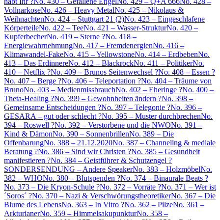
habt Ihr ?
No. 430 – Gefallene Engel
No. 429 – Q+A 666
No. 428 –
Vollnarkose
No. 426 – Heavy Metal
No. 425 – Nikolaus &
Weihnachten
No. 424 – Stuttgart 21 (2)
No. 423 – Eingeschlafene
Körperteile
No. 422 – Tee
No. 421 – Wasser-Struktur
No. 420 –
Kupferbecher
No. 419 – Sterne ?
No. 418 –
Energiewahrnehmung
No. 417 – Fremdenergien
No. 416 –
Klimawandel-Fake
No. 415 – Yellowstone
No. 414 – Erdbeben
No.
413 – Das Erdinnere
No. 412 – Blackrock
No. 411 – Politiker
No.
410 – Netflix ?
No. 409 – Brunos Seitenwechsel ?
No. 408 – Essen ?
No. 407 – Berge ?
No. 406 – Teleportation ?
No. 404 – Träume von
Bruno
No. 403 – Medienmissbrauch
No. 402 – Eheringe ?
No. 400 –
Theta-Healing ?
No. 399 – Gewohnheiten ändern ?
No. 398 –
Gemeinsame Entscheidungen ?
No. 397 – Telegonie ?
No. 396 –
GESARA – gut oder schlecht ?
No. 395 – Muster durchbrechen
No.
394 – Roswell ?
No. 392 – Verstorbene und die NWO
No. 391 –
Kind & Dämon
No. 390 – Sonnenbrillen
No. 389 – Die
Offenbarung
No. 388 – 21.12.2020
No. 387 – Channeling & mediale
Beratung ?
No. 386 – Sind wir Christen ?
No. 385 – Gesundheit
manifestieren ?
No. 384 – Geistführer & Schutzengel ?
SONDERSENDUNG – Andere Speaker
No. 383 – Holzmöbel
No.
382 – WHO
No. 380 – Blutspenden ?
No. 374 – Binaurale Beats ?
No. 373 – Die Kryon-Schule ?
No. 372 – Vorräte ?
No. 371 – Wer ist
´Soros´ ?
No. 370 – Nazi & Verschwörungstheoretiker
No. 367 – Die
Blume des Lebens
No. 363 – In Vitro ?
No. 362 – Pilze
No. 361 –
Arkturianer
No. 359 – Himmelsakupunktur
No. 358 –