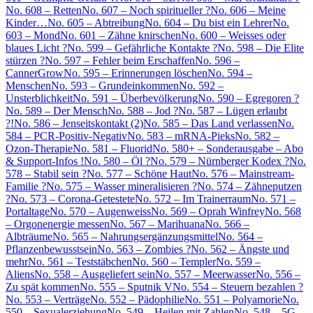
No. 608 – Retten
No. 607 – Noch spiritueller ?
No. 606 – Meine
Kinder…
No. 605 – Abtreibung
No. 604 – Du bist ein Lehrer
No.
603 – Mond
No. 601 – Zähne knirschen
No. 600 – Weisses oder
blaues Licht ?
No. 599 – Gefährliche Kontakte ?
No. 598 – Die Elite
stürzen ?
No. 597 – Fehler beim Erschaffen
No. 596 –
CannerGrow
No. 595 – Erinnerungen löschen
No. 594 –
Menschen
No. 593 – Grundeinkommen
No. 592 –
Unsterblichkeit
No. 591 – Überbevölkerung
No. 590 – Egregoren ?
No. 589 – Der Mensch
No. 588 – Jod ?
No. 587 – Lügen erlaubt
?!
No. 586 – Jenseitskontakt (2)
No. 585 – Das Land verlassen
No.
584 – PCR-Positiv-Negativ
No. 583 – mRNA-Pieks
No. 582 –
Ozon-Therapie
No. 581 – Fluorid
No. 580+ – Sonderausgabe – Abo
& Support-Infos !
No. 580 – Öl ?
No. 579 – Nürnberger Kodex ?
No.
578 – Stabil sein ?
No. 577 – Schöne Haut
No. 576 – Mainstream-
Familie ?
No. 575 – Wasser mineralisieren ?
No. 574 – Zähneputzen
?
No. 573 – Corona-Getestete
No. 572 – Im Trainerraum
No. 571 –
Portaltage
No. 570 – Augenweiss
No. 569 – Oprah Winfrey
No. 568
– Orgonenergie messen
No. 567 – Marihuana
No. 566 –
Albträume
No. 565 – Nahrungsergänzungsmittel
No. 564 –
Pflanzenbewusstsein
No. 563 – Zombies ?
No. 562 – Ängste und
mehr
No. 561 – Teststäbchen
No. 560 – Templer
No. 559 –
Aliens
No. 558 – Ausgeliefert sein
No. 557 – Meerwasser
No. 556 –
Zu spät kommen
No. 555 – Sputnik V
No. 554 – Steuern bezahlen ?
No. 553 – Verträge
No. 552 – Pädophilie
No. 551 – Polyamorie
No.
550 – Sexualerziehung
No. 549 – Heilen mit Zahlen
No. 548 – 5G