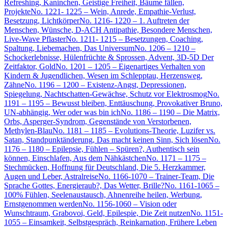
Refreshing, Kaninchen, Geistige Freiheit, Bäume fällen,
Projekte
No. 1221- 1225 – Wein, Anrede, Empathie-Verlust,
Besetzung, Lichtkörper
No. 1216- 1220 – 1. Auftreten der
Menschen, Wünsche, D-ACH Antipathie, Besondere Menschen,
Live-Wave Pflaster
No. 1211- 1215 – Besetzungen, Coaching,
Spaltung, Liebemachen, Das Universum
No. 1206 – 1210 –
Schockerlebnisse, Hülenfrüchte & Sprossen, Advent, 3D-5D Der
Zeitfaktor, Gold
No. 1201 – 1205 – Eigenartiges Verhalten von
Kindern & Jugendlichen, Wesen im Schlepptau, Herzensweg,
Zähne
No. 1196 – 1200 – Existenz-Angst, Depressionen,
Spiegelung, Nachtschatten-Gewächse, Schutz vor Elektrosmog
No.
1191 – 1195 – Bewusst bleiben, Enttäuschung, Provokativer Bruno,
UN-abhängig, Wer oder was bin ich
No. 1186 – 1190 – Die Matrix,
Orbs, Asperger-Syndrom, Gegenstände von Verstorbenen,
Methylen-Blau
No. 1181 – 1185 – Evolutions-Theorie, Luzifer vs.
Satan, Standpunktänderung, Das macht keinen Sinn, Sich lösen
No.
1176 – 1180 – Epilepsie, Fühlen – Spüren?, Authentisch sein
können, Einschlafen, Aus dem Nähkästchen
No. 1171 – 1175 –
Stechmücken, Hoffnung für Deutschland, Die 5. Herzkammer,
Augen und Leber, Astralreise
No. 1166-1070 – Trainer-Team, Die
Sprache Gottes, Energieraub?, Das Wetter, Brille?
No. 1161-1065 –
100% Fühlen, Seelenaustausch, Ahnenreihe heilen, Werbung,
Ernstgenommen werden
No. 1156-1060 – Vision oder
Wunschtraum, Grabovoi, Geld, Epilespie, Die Zeit nutzen
No. 1151-
1055 – Einsamkeit, Selbstgespräch, Reinkarnation, Frühere Leben