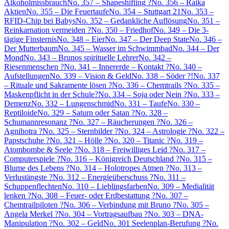
Alkoholmissbrauch
No. 357 – Shapeshifting ?
No. 356 – Raika
Aktien
No. 355 – Die Feuertaufe
No. 354 – Stuttgart 21
No. 353 –
RFID-Chip bei Babys
No. 352 – Gedankliche Auflösung
No. 351 –
Reinkarnation vermeiden ?
No. 350 – Friedhof
No. 349 – Die 3-
tägige Finsternis
No. 348 – Eier
No. 347 – Der Deep State
No. 346 –
Der Mutterbaum
No. 345 – Wasser im Schwimmbad
No. 344 – Der
Mond
No. 343 – Brunos spirituelle Lehrer
No. 342 –
Riesenmenschen ?
No. 341 – Innererde – Kontakt ?
No. 340 –
Aufstellungen
No. 339 – Vision & Geld
No. 338 – Söder ?!
No. 337
– Rituale und Sakramente lösen ?
No. 336 – Chemtrails ?
No. 335 –
Maskenpflicht in der Schule?
No. 334 – Soja oder Nein ?
No. 333 –
Demenz
No. 332 – Lungenschmid
No. 331 – Taufe
No. 330 –
Reptiloide
No. 329 – Saturn oder Satan ?
No. 328 –
Schumannresonanz ?
No. 327 – Räucherungen ?
No. 326 –
Agnihotra ?
No. 325 – Sternbilder ?
No. 324 – Astrologie ?
No. 322 –
Papstschuhe ?
No. 321 – Hölle ?
No. 320 – Titanic ?
No. 319 –
Atombombe & Seele ?
No. 318 – Freiwilliges Leid ?
No. 317 –
Computerspiele ?
No. 316 – Königreich Deutschland ?
No. 315 –
Blume des Lebens ?
No. 314 – Holotropes Atmen ?
No. 313 –
Verlustängste ?
No. 312 – Energieüberschuss ?
No. 311 –
Schuppenflechten
No. 310 – Lieblingsfarben
No. 309 – Medialität
lenken ?
No. 308 – Feuer- oder Erdbestattung ?
No. 307 –
Chemtrailpiloten ?
No. 306 – Verbindung mit Bruno ?
No. 305 –
Angela Merkel ?
No. 304 – Vortragsaufbau ?
No. 303 – DNA-
Manipulation ?
No. 302 – Geld
No. 301 Seelenplan-Berufung ?
No.