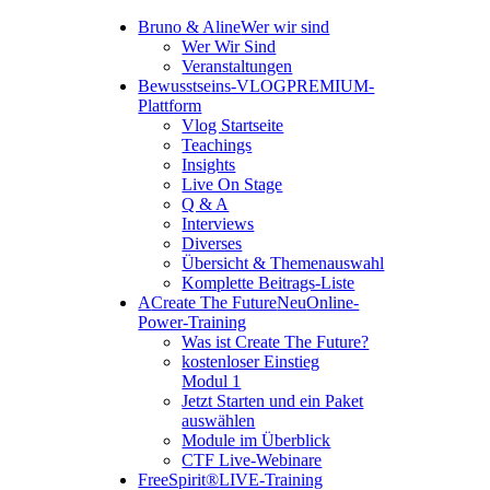
Bruno & Aline
Wer wir sind
Wer Wir Sind
Veranstaltungen
Bewusstseins-VLOG
PREMIUM-
Plattform
Vlog Startseite
Teachings
Insights
Live On Stage
Q & A
Interviews
Diverses
Übersicht & Themenauswahl
Komplette Beitrags-Liste
A
Create The Future
Neu
Online-
Power-Training
Was ist Create The Future?
kostenloser Einstieg
Modul 1
Jetzt Starten und ein Paket
auswählen
Module im Überblick
CTF Live-Webinare
FreeSpirit®
LIVE-Training