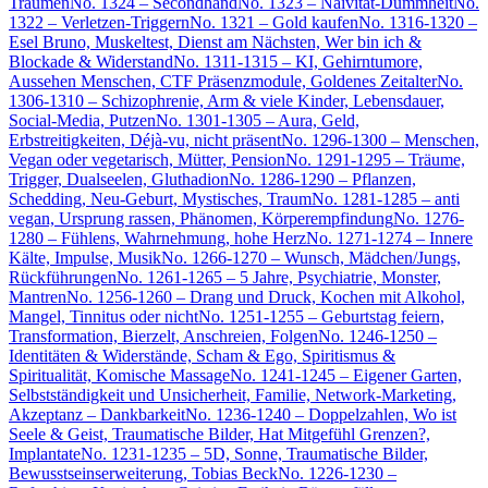
Träumen
No. 1324 – Secondhand
No. 1323 – Naivität-Dummheit
No.
1322 – Verletzen-Triggern
No. 1321 – Gold kaufen
No. 1316-1320 –
Esel Bruno, Muskeltest, Dienst am Nächsten, Wer bin ich &
Blockade & Widerstand
No. 1311-1315 – KI, Gehirntumore,
Aussehen Menschen, CTF Präsenzmodule, Goldenes Zeitalter
No.
1306-1310 – Schizophrenie, Arm & viele Kinder, Lebensdauer,
Social-Media, Putzen
No. 1301-1305 – Aura, Geld,
Erbstreitigkeiten, Déjà-vu, nicht präsent
No. 1296-1300 – Menschen,
Vegan oder vegetarisch, Mütter, Pension
No. 1291-1295 – Träume,
Trigger, Dualseelen, Gluthadion
No. 1286-1290 – Pflanzen,
Schedding, Neu-Geburt, Mystisches, Traum
No. 1281-1285 – anti
vegan, Ursprung rassen, Phänomen, Körperempfindung
No. 1276-
1280 – Fühlens, Wahrnehmung, hohe Herz
No. 1271-1274 – Innere
Kälte, Impulse, Musik
No. 1266-1270 – Wunsch, Mädchen/Jungs,
Rückführungen
No. 1261-1265 – 5 Jahre, Psychiatrie, Monster,
Mantren
No. 1256-1260 – Drang und Druck, Kochen mit Alkohol,
Mangel, Tinnitus oder nicht
No. 1251-1255 – Geburtstag feiern,
Transformation, Bierzelt, Anschreien, Folgen
No. 1246-1250 –
Identitäten & Widerstände, Scham & Ego, Spiritismus &
Spiritualität, Komische Massage
No. 1241-1245 – Eigener Garten,
Selbstständigkeit und Unsicherheit, Familie, Network-Marketing,
Akzeptanz – Dankbarkeit
No. 1236-1240 – Doppelzahlen, Wo ist
Seele & Geist, Traumatische Bilder, Hat Mitgefühl Grenzen?,
Implantate
No. 1231-1235 – 5D, Sonne, Traumatische Bilder,
Bewusstseinserweiterung, Tobias Beck
No. 1226-1230 –