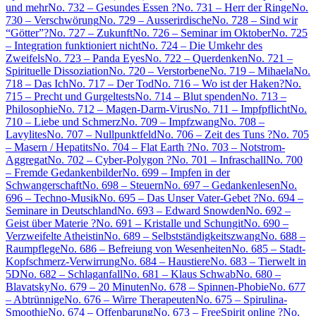
und mehr
No. 732 – Gesundes Essen ?
No. 731 – Herr der Ringe
No.
730 – Verschwörung
No. 729 – Ausserirdische
No. 728 – Sind wir
“Götter”?
No. 727 – Zukunft
No. 726 – Seminar im Oktober
No. 725
– Integration funktioniert nicht
No. 724 – Die Umkehr des
Zweifels
No. 723 – Panda Eyes
No. 722 – Querdenken
No. 721 –
Spirituelle Dissoziation
No. 720 – Verstorbene
No. 719 – Mihaela
No.
718 – Das Ich
No. 717 – Der Tod
No. 716 – Wo ist der Haken?
No.
715 – Precht und Gurgeltests
No. 714 – Blut spenden
No. 713 –
Philosophie
No. 712 – Magen-Darm-Virus
No. 711 – Impfpflicht
No.
710 – Liebe und Schmerz
No. 709 – Impfzwang
No. 708 –
Lavylites
No. 707 – Nullpunktfeld
No. 706 – Zeit des Tuns ?
No. 705
– Masern / Hepatits
No. 704 – Flat Earth ?
No. 703 – Notstrom-
Aggregat
No. 702 – Cyber-Polygon ?
No. 701 – Infraschall
No. 700
– Fremde Gedankenbilder
No. 699 – Impfen in der
Schwangerschaft
No. 698 – Steuern
No. 697 – Gedankenlesen
No.
696 – Techno-Musik
No. 695 – Das Unser Vater-Gebet ?
No. 694 –
Seminare in Deutschland
No. 693 – Edward Snowden
No. 692 –
Geist über Materie ?
No. 691 – Kristalle und Schungit
No. 690 –
Verzweifelte Atheistin
No. 689 – Selbstständigkeitszwang
No. 688 –
Raumpflege
No. 686 – Befreiung von Wesenheiten
No. 685 – Stadt-
Kopfschmerz-Verwirrung
No. 684 – Haustiere
No. 683 – Tierwelt in
5D
No. 682 – Schlaganfall
No. 681 – Klaus Schwab
No. 680 –
Blavatsky
No. 679 – 20 Minuten
No. 678 – Spinnen-Phobie
No. 677
– Abtrünnige
No. 676 – Wirre Therapeuten
No. 675 – Spirulina-
Smoothie
No. 674 – Offenbarung
No. 673 – FreeSpirit online ?
No.