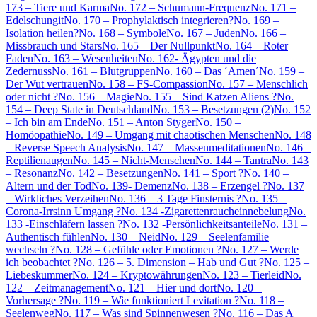
173 – Tiere und Karma
No. 172 – Schumann-Frequenz
No. 171 –
Edelschungit
No. 170 – Prophylaktisch integrieren?
No. 169 –
Isolation heilen?
No. 168 – Symbole
No. 167 – Juden
No. 166 –
Missbrauch und Stars
No. 165 – Der Nullpunkt
No. 164 – Roter
Faden
No. 163 – Wesenheiten
No. 162- Ägypten und die
Zedernuss
No. 161 – Blutgruppen
No. 160 – Das ´Amen´
No. 159 –
Der Wut vertrauen
No. 158 – FS-Compassion
No. 157 – Menschlich
oder nicht ?
No. 156 – Magie
No. 155 – Sind Katzen Aliens ?
No.
154 – Deep State in Deutschland
No. 153 – Besetzungen (2)
No. 152
– Ich bin am Ende
No. 151 – Anton Styger
No. 150 –
Homöopathie
No. 149 – Umgang mit chaotischen Menschen
No. 148
– Reverse Speech Analysis
No. 147 – Massenmeditationen
No. 146 –
Reptilienaugen
No. 145 – Nicht-Menschen
No. 144 – Tantra
No. 143
– Resonanz
No. 142 – Besetzungen
No. 141 – Sport ?
No. 140 –
Altern und der Tod
No. 139- Demenz
No. 138 – Erzengel ?
No. 137
– Wirkliches Verzeihen
No. 136 – 3 Tage Finsternis ?
No. 135 –
Corona-Irrsinn Umgang ?
No. 134 -Zigarettenraucheinnebelung
No.
133 -Einschläfern lassen ?
No. 132 -Persönlichkeitsanteile
No. 131 –
Authentisch fühlen
No. 130 – Neid
No. 129 – Seelenfamilie
wechseln ?
No. 128 – Gefühle oder Emotionen ?
No. 127 – Werde
ich beobachtet ?
No. 126 – 5. Dimension – Hab und Gut ?
No. 125 –
Liebeskummer
No. 124 – Kryptowährungen
No. 123 – Tierleid
No.
122 – Zeitmanagement
No. 121 – Hier und dort
No. 120 –
Vorhersage ?
No. 119 – Wie funktioniert Levitation ?
No. 118 –
Seelenweg
No. 117 – Was sind Spinnenwesen ?
No. 116 – Das A