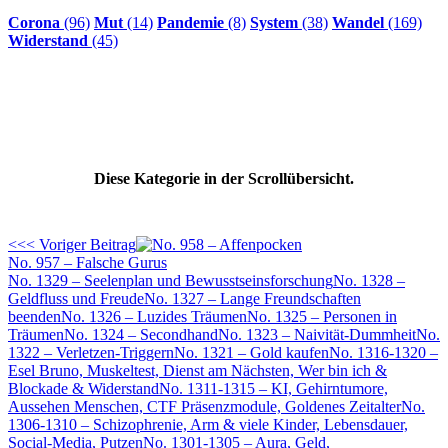
Corona
(96)
Mut
(14)
Pandemie
(8)
System
(38)
Wandel
(169)
Widerstand
(45)
Diese Kategorie in der Scrollübersicht.
<<< Voriger Beitrag
No. 957 – Falsche Gurus
No. 1329 – Seelenplan und Bewusstseinsforschung
No. 1328 –
Geldfluss und Freude
No. 1327 – Lange Freundschaften
beenden
No. 1326 – Luzides Träumen
No. 1325 – Personen in
Träumen
No. 1324 – Secondhand
No. 1323 – Naivität-Dummheit
No.
1322 – Verletzen-Triggern
No. 1321 – Gold kaufen
No. 1316-1320 –
Esel Bruno, Muskeltest, Dienst am Nächsten, Wer bin ich &
Blockade & Widerstand
No. 1311-1315 – KI, Gehirntumore,
Aussehen Menschen, CTF Präsenzmodule, Goldenes Zeitalter
No.
1306-1310 – Schizophrenie, Arm & viele Kinder, Lebensdauer,
Social-Media, Putzen
No. 1301-1305 – Aura, Geld,