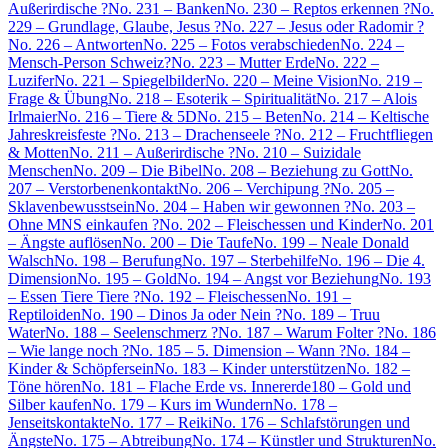
Außerirdische ?
No. 231 – Banken
No. 230 – Reptos erkennen ?
No.
229 – Grundlage, Glaube, Jesus ?
No. 227 – Jesus oder Radomir ?
No. 226 – Antworten
No. 225 – Fotos verabschieden
No. 224 –
Mensch-Person Schweiz?
No. 223 – Mutter Erde
No. 222 –
Luzifer
No. 221 – Spiegelbilder
No. 220 – Meine Vision
No. 219 –
Frage & Übung
No. 218 – Esoterik – Spiritualität
No. 217 – Alois
Irlmaier
No. 216 – Tiere & 5D
No. 215 – Beten
No. 214 – Keltische
Jahreskreisfeste ?
No. 213 – Drachenseele ?
No. 212 – Fruchtfliegen
& Motten
No. 211 – Außerirdische ?
No. 210 – Suizidale
Menschen
No. 209 – Die Bibel
No. 208 – Beziehung zu Gott
No.
207 – Verstorbenenkontakt
No. 206 – Verchipung ?
No. 205 –
Sklavenbewusstsein
No. 204 – Haben wir gewonnen ?
No. 203 –
Ohne MNS einkaufen ?
No. 202 – Fleischessen und Kinder
No. 201
– Ängste auflösen
No. 200 – Die Taufe
No. 199 – Neale Donald
Walsch
No. 198 – Berufung
No. 197 – Sterbehilfe
No. 196 – Die 4.
Dimension
No. 195 – Gold
No. 194 – Angst vor Beziehung
No. 193
– Essen Tiere Tiere ?
No. 192 – Fleischessen
No. 191 –
Reptiloiden
No. 190 – Dinos Ja oder Nein ?
No. 189 – Truu
Water
No. 188 – Seelenschmerz ?
No. 187 – Warum Folter ?
No. 186
– Wie lange noch ?
No. 185 – 5. Dimension – Wann ?
No. 184 –
Kinder & Schöpfersein
No. 183 – Kinder unterstützen
No. 182 –
Töne hören
No. 181 – Flache Erde vs. Innererde
180 – Gold und
Silber kaufen
No. 179 – Kurs im Wundern
No. 178 –
Jenseitskontakte
No. 177 – Reiki
No. 176 – Schlafstörungen und
Ängste
No. 175 – Abtreibung
No. 174 – Künstler und Strukturen
No.