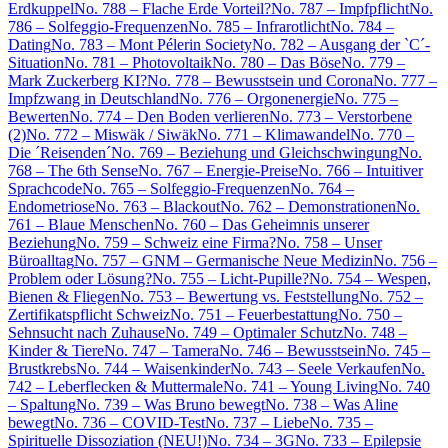
Erdkuppel
No. 788 – Flache Erde Vorteil?
No. 787 – Impfpflicht
No.
786 – Solfeggio-Frequenzen
No. 785 – Infrarotlicht
No. 784 –
Dating
No. 783 – Mont Pélerin Society
No. 782 – Ausgang der `C´-
Situation
No. 781 – Photovoltaik
No. 780 – Das Böse
No. 779 –
Mark Zuckerberg KI?
No. 778 – Bewusstsein und Corona
No. 777 –
Impfzwang in Deutschland
No. 776 – Orgonenergie
No. 775 –
Bewerten
No. 774 – Den Boden verlieren
No. 773 – Verstorbene
(2)
No. 772 – Miswäk / Siwäk
No. 771 – Klimawandel
No. 770 –
Die ´Reisenden´
No. 769 – Beziehung und Gleichschwingung
No.
768 – The 6th Sense
No. 767 – Energie-Preise
No. 766 – Intuitiver
Sprachcode
No. 765 – Solfeggio-Frequenzen
No. 764 –
Endometriose
No. 763 – Blackout
No. 762 – Demonstrationen
No.
761 – Blaue Menschen
No. 760 – Das Geheimnis unserer
Beziehung
No. 759 – Schweiz eine Firma?
No. 758 – Unser
Büroalltag
No. 757 – GNM – Germanische Neue Medizin
No. 756 –
Problem oder Lösung?
No. 755 – Licht-Pupille?
No. 754 – Wespen,
Bienen & Fliegen
No. 753 – Bewertung vs. Feststellung
No. 752 –
Zertifikatspflicht Schweiz
No. 751 – Feuerbestattung
No. 750 –
Sehnsucht nach Zuhause
No. 749 – Optimaler Schutz
No. 748 –
Kinder & Tiere
No. 747 – Tamera
No. 746 – Bewusstsein
No. 745 –
Brustkrebs
No. 744 – Waisenkinder
No. 743 – Seele Verkaufen
No.
742 – Leberflecken & Muttermale
No. 741 – Young Living
No. 740
– Spaltung
No. 739 – Was Bruno bewegt
No. 738 – Was Aline
bewegt
No. 736 – COVID-Test
No. 737 – Liebe
No. 735 –
Spirituelle Dissoziation (NEU!)
No. 734 – 3G
No. 733 – Epilepsie