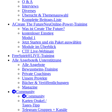
Q & A
Interviews
Diverses
Übersicht & Themenauswahl
Komplette Beitrags-Liste
A
Create The Future
Neu
Online-Power-Training
Was ist Create The Future?
kostenloser Einstieg
Modul 1
Jetzt Starten und ein Paket auswählen
Module im Überblick
CTF Live-Webinare
FreeSpirit®
LIVE-Training
Alle Angebote
& Unterstützung
Alle Angebote
Bewusstseins-Training
Private Coachings
Unsere Projekte
Bücher & Veröffentlichungen
Magazine
Community
Community
Karten Orakel /
Tages-Tipp
Telegram Gruppen + Kanäle