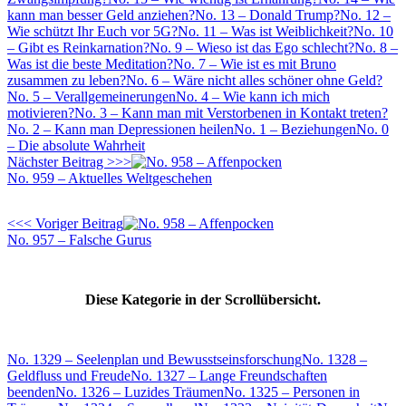
kann man besser Geld anziehen?
No. 13 – Donald Trump?
No. 12 –
Wie schützt Ihr Euch vor 5G?
No. 11 – Was ist Weiblichkeit?
No. 10
– Gibt es Reinkarnation?
No. 9 – Wieso ist das Ego schlecht?
No. 8 –
Was ist die beste Meditation?
No. 7 – Wie ist es mit Bruno
zusammen zu leben?
No. 6 – Wäre nicht alles schöner ohne Geld?
No. 5 – Verallgemeinerungen
No. 4 – Wie kann ich mich
motivieren?
No. 3 – Kann man mit Verstorbenen in Kontakt treten?
No. 2 – Kann man Depressionen heilen
No. 1 – Beziehungen
No. 0
– Die absolute Wahrheit
Nächster Beitrag >>>
No. 959 – Aktuelles Weltgeschehen
<<< Voriger Beitrag
No. 957 – Falsche Gurus
Diese Kategorie in der Scrollübersicht.
No. 1329 – Seelenplan und Bewusstseinsforschung
No. 1328 –
Geldfluss und Freude
No. 1327 – Lange Freundschaften
beenden
No. 1326 – Luzides Träumen
No. 1325 – Personen in