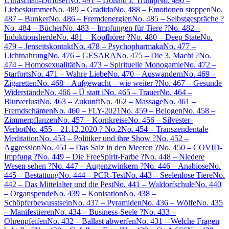
Ultraschall-Diffuser
No. 491 – Donald J. Trump
No. 490 –
Liebeskummer
No. 489 – Gradido
No. 488 – Emotionen stoppen
No.
487 – Bunker
No. 486 – Fremdenergien
No. 485 – Selbstgespräche ?
No. 484 – Bücher
No. 483 – Impfungen für Tiere ?
No. 482 –
Induktionsherde
No. 481 – Kopfhörer ?
No. 480 – Deep State
No.
479 – Jenseitskontakt
No. 478 – Psychopharmaka
No. 477 –
Lichtnahrung
No. 476 – GESARA
No. 475 – Die 3. Macht ?
No.
474 – Homosexualität
No. 473 – Spirituelle Monogamie
No. 472 –
Starforts
No. 471 – Wahre Liebe
No. 470 – Auswandern
No. 469 –
Zigaretten
No. 468 – Aufgewacht – wie weiter ?
No. 467 – Gesunde
Widerstände
No. 466 – Ü statt i
No. 465 – Trauer
No. 464 –
Blutverlust
No. 463 – Zukunft
No. 462 – Massage
No. 461 –
Fremdschämen
No. 460 – FLY-2021
No. 459 – Belogen
No. 458 –
Zimmerpflanzen
No. 457 – Kornkreise
No. 456 – Silvester-
Verbot
No. 455 – 21.12.2020 ? No.2
No. 454 – Transzendentale
Meditation
No. 453 – Politiker und ihre Show ?
No. 452 –
Aggression
No. 451 – Das Salz in den Meeren ?
No. 450 – COVID-
Impfung ?
No. 449 – Die FreeSpirit-Farbe ?
No. 448 – Niedere
Wesen sehen ?
No. 447 – Augenzwinkern ?
No. 446 – Anabiose
No.
445 – Bestattung
No. 444 – PCR-Test
No. 443 – Seelenlose Tiere
No.
442 – Das Mittelalter und die Pest
No. 441 – Waldorfschule
No. 440
– Organspende
No. 439 – Konisation
No. 438 –
Schöpferbewusstsein
No. 437 – Pyramiden
No. 436 – Wölfe
No. 435
– Manifestieren
No. 434 – Business-Seele ?
No. 433 –
Ohrenpfeifen
No. 432 – Ballast abwerfen
No. 431 – Welche Fragen