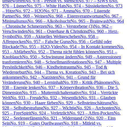
umgeworfen
No. 978 – Person vs. Mensch
No. 977 – SIWS 6
No.
976 – Lügner
No. 975 – White Hats
No. 974 – Süssigkeiten
No. 973
– Hitze
No. 972 – H2O
No. 971 – Amma
No. 970 – Lügende
Partner
No. 969 – Weinen
No. 968 – Eigenverantwortung
No. 967 –
Minimalismus
No. 966 – Alkoholsucht
No. 965 – Brainwash
No. 964
– Chronische Schmerzen
No. 963 – Verstorbene (3)
No. 962 –
Verschwinden
No. 961 – Osterhase & Christkind
No. 960 – Herz-
Symbol
No. 959 – Aktuelles Weltgeschehen
No. 958 –
Affenpocken
No. 957 – Falsche Gurus
No. 956 – Gefühl oder
Blockade?
No. 955 – H2O-Video
No. 954 – In Kontakt kommen
No.
953 – Abfärben
No. 952 – Thema nicht fühlen können
No. 951 –
Knoblauch
No. 950 – Schwingung ändern
No. 949 – Aggressionen
tranformieren
No. 948 – Schnellmanifestationen
No. 947 – Multiple
Persönlichkeit
No. 946 – Kindheitstrauma
No. 945 – Tod &
Wiedergeburt
No. 944 – Thema vs. Kreation
No. 943 – Bei sich
ankommen
No. 942 – Narzisten
No. 941 – Grund für
Veränderung
No. 940 – Lerninhalt
No. 939 – Kritik-Phänomen
No.
938 – Energie lenken
No. 937 – Körpervibration
No. 936 – Die 5.
Dimension
No. 935 – Muttermilchalternative
No. 934 – Verrückte
Welt
No. 933 – Freude
No. 932 – Wesentlich
No. 931 – Glauben
können
No. 930 – Haare färben
No. 929 – Selbsteinschätzung
No.
928 – Selbstbestrafung
No. 927 – Wichtig
No. 926 – Archonten
No.
925 – FreeSpirit
No. 924 – Verletzlich
No. 923 – Affen-Pocken
No.
922 – Seelengefängnis
No. 921 – Widerstand (2)
No. 920 – Eins
Sein
No. 919 – Gutes Quellwasser
No. 918 – Mitleid vs.