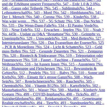
und die Erhöhung unserer Frequenz
No. 547 – Erde 1.0 & 2.0
No.
546 – Ganze oder Teilseele ?
No. 545 – Subliminals
No. 544 –
Leihmutterschaft
No. 543 – Mord !
No. 542 – Hirnblutung
No. 541 –
Der 1. Mensch ?
No. 540 – Corona ?
No. 539 – Kinder
No. 538 –
Was wäre wenn… ?
No. 537 – 5G Schutz ?
No. 536 – Das Nichts ?
No. 535 – Die Wenn-Dann-Falle
No. 534 – El Paraiso Verde
No.
533 – Neue Erde
No. 532 – Erwachen – Impfen ?
No. 531 – Noah ?
No. 445b – Update zu Q&A “Bestattung”
No. 530 – Geimpfte vs.
Ungeimpfte
No. 529 – Umwandeln
No. 528 – Med-Betten
No. 527 –
Internierungslager ?
No. 526 – Das Evangelium der Essener
No. 525
– PCR & Morgellons ?
No. 524 – Licht & Schatten
No. 523 – Geld
muss fließen !
No. 522 – Gesunde Zigaretten ?
No. 521 – Zentaurus
?
No. 520 – Biontech & Trinkwasser ?
No. 519 – Teleportation oder
Frauenpower ?
No. 518 – Fasnet – Fasching – Fasnacht
No. 517 –
Weihrauch
No. 516 – Ist Aussen Innen ?
No. 515 – Aussteigen ?
No.
514 – Blutgruppe und Fleischessen ?
No. 513 – Bewusstsein &
Gehirn
No. 512 – Pendeln ?
No. 511 – Babys ?
No. 510 – Sonne und
Krebs
No. 509 – Einsatz für´s grosse Ganze
No. 508 – Wach-
Sein
No. 507 – Regelschmerzen
No. 506 – Rauchen
No. 505 –
Chemtrails
No. 504 – Vitamin B12
No. 503 – Kartoffeln
No. 502 –
Masturbation
No. 501 – Wasser ?
No. 500 – Marduk – Kimberly Ann
Goguen ?
No. 499 – COVID-Impfung
No. 498 – Ticks
No. 497 –
Suizidgefährdung
No. 496 – Reinkarnation
No. 495 – Gemeinsame
Realität erschaffen
No. 494 – Tiere
No. 493 – Standpunkte
No. 492 –