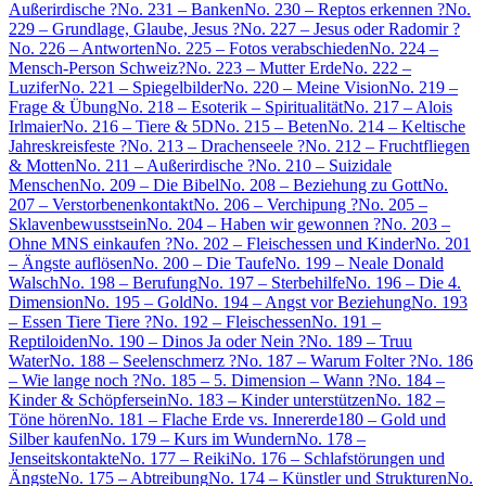
Außerirdische ?
No. 231 – Banken
No. 230 – Reptos erkennen ?
No.
229 – Grundlage, Glaube, Jesus ?
No. 227 – Jesus oder Radomir ?
No. 226 – Antworten
No. 225 – Fotos verabschieden
No. 224 –
Mensch-Person Schweiz?
No. 223 – Mutter Erde
No. 222 –
Luzifer
No. 221 – Spiegelbilder
No. 220 – Meine Vision
No. 219 –
Frage & Übung
No. 218 – Esoterik – Spiritualität
No. 217 – Alois
Irlmaier
No. 216 – Tiere & 5D
No. 215 – Beten
No. 214 – Keltische
Jahreskreisfeste ?
No. 213 – Drachenseele ?
No. 212 – Fruchtfliegen
& Motten
No. 211 – Außerirdische ?
No. 210 – Suizidale
Menschen
No. 209 – Die Bibel
No. 208 – Beziehung zu Gott
No.
207 – Verstorbenenkontakt
No. 206 – Verchipung ?
No. 205 –
Sklavenbewusstsein
No. 204 – Haben wir gewonnen ?
No. 203 –
Ohne MNS einkaufen ?
No. 202 – Fleischessen und Kinder
No. 201
– Ängste auflösen
No. 200 – Die Taufe
No. 199 – Neale Donald
Walsch
No. 198 – Berufung
No. 197 – Sterbehilfe
No. 196 – Die 4.
Dimension
No. 195 – Gold
No. 194 – Angst vor Beziehung
No. 193
– Essen Tiere Tiere ?
No. 192 – Fleischessen
No. 191 –
Reptiloiden
No. 190 – Dinos Ja oder Nein ?
No. 189 – Truu
Water
No. 188 – Seelenschmerz ?
No. 187 – Warum Folter ?
No. 186
– Wie lange noch ?
No. 185 – 5. Dimension – Wann ?
No. 184 –
Kinder & Schöpfersein
No. 183 – Kinder unterstützen
No. 182 –
Töne hören
No. 181 – Flache Erde vs. Innererde
180 – Gold und
Silber kaufen
No. 179 – Kurs im Wundern
No. 178 –
Jenseitskontakte
No. 177 – Reiki
No. 176 – Schlafstörungen und
Ängste
No. 175 – Abtreibung
No. 174 – Künstler und Strukturen
No.