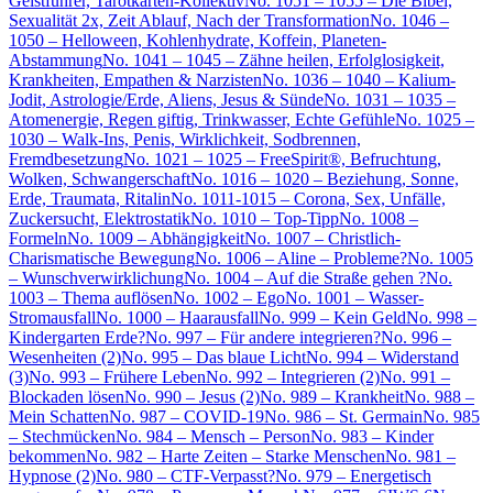
Geistführer, Tarotkarten-Kollektiv
No. 1051 – 1055 – Die Bibel,
Sexualität 2x, Zeit Ablauf, Nach der Transformation
No. 1046 –
1050 – Helloween, Kohlenhydrate, Koffein, Planeten-
Abstammung
No. 1041 – 1045 – Zähne heilen, Erfolglosigkeit,
Krankheiten, Empathen & Narzisten
No. 1036 – 1040 – Kalium-
Jodit, Astrologie/Erde, Aliens, Jesus & Sünde
No. 1031 – 1035 –
Atomenergie, Regen giftig, Trinkwasser, Echte Gefühle
No. 1025 –
1030 – Walk-Ins, Penis, Wirklichkeit, Sodbrennen,
Fremdbesetzung
No. 1021 – 1025 – FreeSpirit®, Befruchtung,
Wolken, Schwangerschaft
No. 1016 – 1020 – Beziehung, Sonne,
Erde, Traumata, Ritalin
No. 1011-1015 – Corona, Sex, Unfälle,
Zuckersucht, Elektrostatik
No. 1010 – Top-Tipp
No. 1008 –
Formeln
No. 1009 – Abhängigkeit
No. 1007 – Christlich-
Charismatische Bewegung
No. 1006 – Aline – Probleme?
No. 1005
– Wunschverwirklichung
No. 1004 – Auf die Straße gehen ?
No.
1003 – Thema auflösen
No. 1002 – Ego
No. 1001 – Wasser-
Stromausfall
No. 1000 – Haarausfall
No. 999 – Kein Geld
No. 998 –
Kindergarten Erde?
No. 997 – Für andere integrieren?
No. 996 –
Wesenheiten (2)
No. 995 – Das blaue Licht
No. 994 – Widerstand
(3)
No. 993 – Frühere Leben
No. 992 – Integrieren (2)
No. 991 –
Blockaden lösen
No. 990 – Jesus (2)
No. 989 – Krankheit
No. 988 –
Mein Schatten
No. 987 – COVID-19
No. 986 – St. Germain
No. 985
– Stechmücken
No. 984 – Mensch – Person
No. 983 – Kinder
bekommen
No. 982 – Harte Zeiten – Starke Menschen
No. 981 –
Hypnose (2)
No. 980 – CTF-Verpasst?
No. 979 – Energetisch