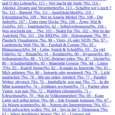
und O des Lebens
No. 115 – Wer macht die Seele ?
No. 114 –
Alkohol, Drogen und Wesenheiten
No. 113 – Schaffen wir´s noch ?
No. 112 – Bargeld ?
No. 111 – Jungfräulichkeit
No. 110 –
Erkenntnisse
No. 109 – Wer ist Angela Merkel ?
No. 108 – Die
Juden
No. 107 – Unter einer Decke ?
No. 106 – Ärger, Wut &
Zorn
No. 105 – Tagträume
No. 62 – Selbstverleugnung
No. 104 –
Was geschieht mit… ?
No. 103 – Shakti Pat ?
No. 102 – Wer ist der
Antichrist ?
No. 101 – Die BRD
No. 100 – Hologramme ?
No. 99 –
Plastisch Visualisieren ?
No. 98 – Viren, JA oder NEIN ?
No. 97 –
Luziferische Welt ?
No. 96 – Fussball & Corona ?
No. 95 –
Blutaustausch
No. 94 – Liebe, Suizid & Schuld
No. 93 – Zu viel
Fülle
No. 92 – Rituale
No. 91 – Reptilien
No. 90 – Hypnose
No. 89 –
Selbstmörder
No. 88 – VLOG-Beiträge teilen ?
No. 87 – Süchte
No.
86 – Schuldgefühle
No. 85 – Materielle Gesetze ?
No. 84 – Lügen
?!
No. 83 – Rudolf Steiner
No. 82 – Kontakt zu Innererde ?
No. 81 –
Mich anbieten ?
No. 80 – Spiegeln oder gespiegelt ?
No. 79 – Licht
auslöschen ?
No. 78 – Mit uns reden, möglich ?
No. 77 – Parallel-
Welten, physisch ?
No. 76 – Impfpflicht, was nun ?
No. 75 – In die
Mitte kommen
No. 74 – Zeitlinien wechseln
No. 73 – Partner ohne
Vision, was nun ?
No. 72 – Wahrheit erkennen
No. 71 –
Erleuchtung
No. 70 – Was ist Vollkommenheit ?
No. 69 – Kann
Liebe sich selbst lieben ?
No. 68 – Alte Freunde loslassen ?
No. 67 –
Zu Wissen kommen
No. 66 – Nutzen des Interpretierens ?
No. 65 –
Nicht aufwachen wollen ?
No. 64 – Sex in der 5. Dimension ?
No.
63 – Wieso destilliertes Wasser ?
No. 61 – Umgang mit