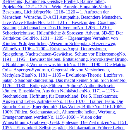
Refreshing, Kaninchen, Geistige Freiheit, Bäume fällen,
Projekte
No. 1221- 1225 – Wein, Anrede, Empathie-Verlust,
Besetzung, Lichtkörper
No. 1216- 1220 – 1. Auftreten der
Menschen, Wünsche, D-ACH Antipathie, Besondere Menschen,
Live-Wave Pflaster
No. 1211- 1215 – Besetzungen, Coaching,
Spaltung, Liebemachen, Das Universum
No. 1206 – 1210 –
Schockerlebnisse, Hülenfrüchte & Sprossen, Advent, 3D-5D Der
Zeitfaktor, Gold
No. 1201 – 1205 – Eigenartiges Verhalten von
Kindern & Jugendlichen, Wesen im Schlepptau, Herzensweg,
Zähne
No. 1196 – 1200 – Existenz-Angst, Depressionen,
Spiegelung, Nachtschatten-Gewächse, Schutz vor Elektrosmog
No.
1191 – 1195 – Bewusst bleiben, Enttäuschung, Provokativer Bruno,
UN-abhängig, Wer oder was bin ich
No. 1186 – 1190 – Die Matrix,
Orbs, Asperger-Syndrom, Gegenstände von Verstorbenen,
Methylen-Blau
No. 1181 – 1185 – Evolutions-Theorie, Luzifer vs.
Satan, Standpunktänderung, Das macht keinen Sinn, Sich lösen
No.
1176 – 1180 – Epilepsie, Fühlen – Spüren?, Authentisch sein
können, Einschlafen, Aus dem Nähkästchen
No. 1171 – 1175 –
Stechmücken, Hoffnung für Deutschland, Die 5. Herzkammer,
Augen und Leber, Astralreise
No. 1166-1070 – Trainer-Team, Die
Sprache Gottes, Energieraub?, Das Wetter, Brille?
No. 1161-1065 –
100% Fühlen, Seelenaustausch, Ahnenreihe heilen, Werbung,
Ernstgenommen werden
No. 1156-1060 – Vision oder
Wunschtraum, Grabovoi, Geld, Epilespie, Die Zeit nutzen
No. 1151-
1055 – Einsamkeit, Selbstgespräch, Reinkarnation, Frühere Leben