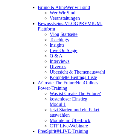
Bruno & Aline
Wer wir sind
Wer Wir Sind
Veranstaltungen
Bewusstseins-VLOG
PREMIUM-
Plattform
Vlog Startseite
Teachings
Insights
Live On Stage
Q & A
Interviews
Diverses
Übersicht & Themenauswahl
Komplette Beitrags-Liste
A
Create The Future
Neu
Online-
Power-Training
Was ist Create The Future?
kostenloser Einstieg
Modul 1
Jetzt Starten und ein Paket
auswählen
Module im Überblick
CTF Live-Webinare
FreeSpirit®
LIVE-Training