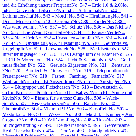
und die Erhöhung unserer Frequenz
No. 547 – Erde 1.0 & 2.0
No.
546 – Ganze oder Teilseele ?
No. 545 – Subliminals
No. 544 –
Leihmutterschaft
No. 543 – Mord !
No. 542 – Hirnblutung
No. 541 –
Der 1. Mensch ?
No. 540 – Corona ?
No. 539 – Kinder
No. 538 –
Was wäre wenn… ?
No. 537 – 5G Schutz ?
No. 536 – Das Nichts ?
No. 535 – Die Wenn-Dann-Falle
No. 534 – El Paraiso Verde
No.
533 – Neue Erde
No. 532 – Erwachen – Impfen ?
No. 531 – Noah ?
No. 445b – Update zu Q&A “Bestattung”
No. 530 – Geimpfte vs.
Ungeimpfte
No. 529 – Umwandeln
No. 528 – Med-Betten
No. 527 –
Internierungslager ?
No. 526 – Das Evangelium der Essener
No. 525
– PCR & Morgellons ?
No. 524 – Licht & Schatten
No. 523 – Geld
muss fließen !
No. 522 – Gesunde Zigaretten ?
No. 521 – Zentaurus
?
No. 520 – Biontech & Trinkwasser ?
No. 519 – Teleportation oder
Frauenpower ?
No. 518 – Fasnet – Fasching – Fasnacht
No. 517 –
Weihrauch
No. 516 – Ist Aussen Innen ?
No. 515 – Aussteigen ?
No.
514 – Blutgruppe und Fleischessen ?
No. 513 – Bewusstsein &
Gehirn
No. 512 – Pendeln ?
No. 511 – Babys ?
No. 510 – Sonne und
Krebs
No. 509 – Einsatz für´s grosse Ganze
No. 508 – Wach-
Sein
No. 507 – Regelschmerzen
No. 506 – Rauchen
No. 505 –
Chemtrails
No. 504 – Vitamin B12
No. 503 – Kartoffeln
No. 502 –
Masturbation
No. 501 – Wasser ?
No. 500 – Marduk – Kimberly Ann
Goguen ?
No. 499 – COVID-Impfung
No. 498 – Ticks
No. 497 –
Suizidgefährdung
No. 496 – Reinkarnation
No. 495 – Gemeinsame
Realität erschaffen
No. 494 – Tiere
No. 493 – Standpunkte
No. 492 –