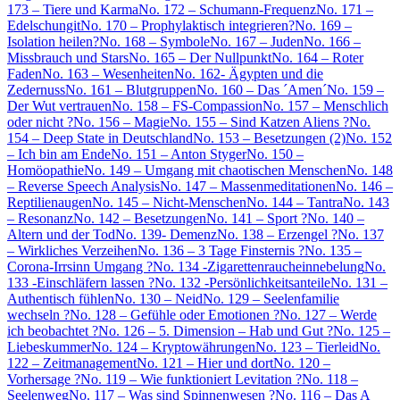
173 – Tiere und Karma
No. 172 – Schumann-Frequenz
No. 171 –
Edelschungit
No. 170 – Prophylaktisch integrieren?
No. 169 –
Isolation heilen?
No. 168 – Symbole
No. 167 – Juden
No. 166 –
Missbrauch und Stars
No. 165 – Der Nullpunkt
No. 164 – Roter
Faden
No. 163 – Wesenheiten
No. 162- Ägypten und die
Zedernuss
No. 161 – Blutgruppen
No. 160 – Das ´Amen´
No. 159 –
Der Wut vertrauen
No. 158 – FS-Compassion
No. 157 – Menschlich
oder nicht ?
No. 156 – Magie
No. 155 – Sind Katzen Aliens ?
No.
154 – Deep State in Deutschland
No. 153 – Besetzungen (2)
No. 152
– Ich bin am Ende
No. 151 – Anton Styger
No. 150 –
Homöopathie
No. 149 – Umgang mit chaotischen Menschen
No. 148
– Reverse Speech Analysis
No. 147 – Massenmeditationen
No. 146 –
Reptilienaugen
No. 145 – Nicht-Menschen
No. 144 – Tantra
No. 143
– Resonanz
No. 142 – Besetzungen
No. 141 – Sport ?
No. 140 –
Altern und der Tod
No. 139- Demenz
No. 138 – Erzengel ?
No. 137
– Wirkliches Verzeihen
No. 136 – 3 Tage Finsternis ?
No. 135 –
Corona-Irrsinn Umgang ?
No. 134 -Zigarettenraucheinnebelung
No.
133 -Einschläfern lassen ?
No. 132 -Persönlichkeitsanteile
No. 131 –
Authentisch fühlen
No. 130 – Neid
No. 129 – Seelenfamilie
wechseln ?
No. 128 – Gefühle oder Emotionen ?
No. 127 – Werde
ich beobachtet ?
No. 126 – 5. Dimension – Hab und Gut ?
No. 125 –
Liebeskummer
No. 124 – Kryptowährungen
No. 123 – Tierleid
No.
122 – Zeitmanagement
No. 121 – Hier und dort
No. 120 –
Vorhersage ?
No. 119 – Wie funktioniert Levitation ?
No. 118 –
Seelenweg
No. 117 – Was sind Spinnenwesen ?
No. 116 – Das A