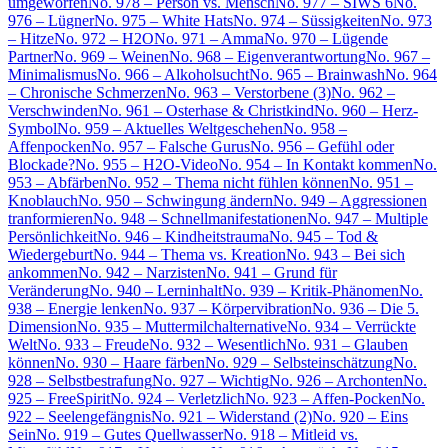
umgeworfen
No. 978 – Person vs. Mensch
No. 977 – SIWS 6
No.
976 – Lügner
No. 975 – White Hats
No. 974 – Süssigkeiten
No. 973
– Hitze
No. 972 – H2O
No. 971 – Amma
No. 970 – Lügende
Partner
No. 969 – Weinen
No. 968 – Eigenverantwortung
No. 967 –
Minimalismus
No. 966 – Alkoholsucht
No. 965 – Brainwash
No. 964
– Chronische Schmerzen
No. 963 – Verstorbene (3)
No. 962 –
Verschwinden
No. 961 – Osterhase & Christkind
No. 960 – Herz-
Symbol
No. 959 – Aktuelles Weltgeschehen
No. 958 –
Affenpocken
No. 957 – Falsche Gurus
No. 956 – Gefühl oder
Blockade?
No. 955 – H2O-Video
No. 954 – In Kontakt kommen
No.
953 – Abfärben
No. 952 – Thema nicht fühlen können
No. 951 –
Knoblauch
No. 950 – Schwingung ändern
No. 949 – Aggressionen
tranformieren
No. 948 – Schnellmanifestationen
No. 947 – Multiple
Persönlichkeit
No. 946 – Kindheitstrauma
No. 945 – Tod &
Wiedergeburt
No. 944 – Thema vs. Kreation
No. 943 – Bei sich
ankommen
No. 942 – Narzisten
No. 941 – Grund für
Veränderung
No. 940 – Lerninhalt
No. 939 – Kritik-Phänomen
No.
938 – Energie lenken
No. 937 – Körpervibration
No. 936 – Die 5.
Dimension
No. 935 – Muttermilchalternative
No. 934 – Verrückte
Welt
No. 933 – Freude
No. 932 – Wesentlich
No. 931 – Glauben
können
No. 930 – Haare färben
No. 929 – Selbsteinschätzung
No.
928 – Selbstbestrafung
No. 927 – Wichtig
No. 926 – Archonten
No.
925 – FreeSpirit
No. 924 – Verletzlich
No. 923 – Affen-Pocken
No.
922 – Seelengefängnis
No. 921 – Widerstand (2)
No. 920 – Eins
Sein
No. 919 – Gutes Quellwasser
No. 918 – Mitleid vs.