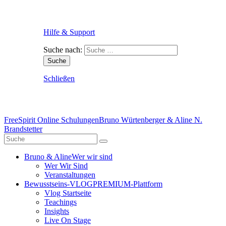
Hilfe & Support
Suche nach:
Schließen
FreeSpirit Online Schulungen
Bruno Würtenberger & Aline N.
Brandstetter
Bruno & Aline
Wer wir sind
Wer Wir Sind
Veranstaltungen
Bewusstseins-VLOG
PREMIUM-Plattform
Vlog Startseite
Teachings
Insights
Live On Stage