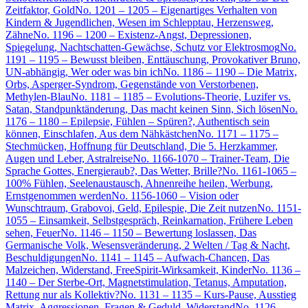
Zeitfaktor, Gold
No. 1201 – 1205 – Eigenartiges Verhalten von
Kindern & Jugendlichen, Wesen im Schlepptau, Herzensweg,
Zähne
No. 1196 – 1200 – Existenz-Angst, Depressionen,
Spiegelung, Nachtschatten-Gewächse, Schutz vor Elektrosmog
No.
1191 – 1195 – Bewusst bleiben, Enttäuschung, Provokativer Bruno,
UN-abhängig, Wer oder was bin ich
No. 1186 – 1190 – Die Matrix,
Orbs, Asperger-Syndrom, Gegenstände von Verstorbenen,
Methylen-Blau
No. 1181 – 1185 – Evolutions-Theorie, Luzifer vs.
Satan, Standpunktänderung, Das macht keinen Sinn, Sich lösen
No.
1176 – 1180 – Epilepsie, Fühlen – Spüren?, Authentisch sein
können, Einschlafen, Aus dem Nähkästchen
No. 1171 – 1175 –
Stechmücken, Hoffnung für Deutschland, Die 5. Herzkammer,
Augen und Leber, Astralreise
No. 1166-1070 – Trainer-Team, Die
Sprache Gottes, Energieraub?, Das Wetter, Brille?
No. 1161-1065 –
100% Fühlen, Seelenaustausch, Ahnenreihe heilen, Werbung,
Ernstgenommen werden
No. 1156-1060 – Vision oder
Wunschtraum, Grabovoi, Geld, Epilespie, Die Zeit nutzen
No. 1151-
1055 – Einsamkeit, Selbstgespräch, Reinkarnation, Frühere Leben
sehen, Feuer
No. 1146 – 1150 – Bewertung loslassen, Das
Germanische Volk, Wesensveränderung, 2 Welten / Tag & Nacht,
Beschuldigungen
No. 1141 – 1145 – Aufwach-Chancen, Das
Malzeichen, Widerstand, FreeSpirit-Wirksamkeit, Kinder
No. 1136 –
1140 – Der Sterbe-Ort, Magnetstimulation, Tetanus, Amputation,
Rettung nur als Kollektiv?
No. 1131 – 1135 – Kurs-Pause, Ausstieg
Matrix, Aggressionen, Fragen & Geduld, Widerstand
No. 1126 –