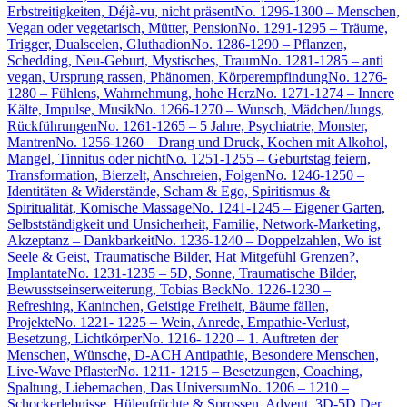
Erbstreitigkeiten, Déjà-vu, nicht präsent
No. 1296-1300 – Menschen,
Vegan oder vegetarisch, Mütter, Pension
No. 1291-1295 – Träume,
Trigger, Dualseelen, Gluthadion
No. 1286-1290 – Pflanzen,
Schedding, Neu-Geburt, Mystisches, Traum
No. 1281-1285 – anti
vegan, Ursprung rassen, Phänomen, Körperempfindung
No. 1276-
1280 – Fühlens, Wahrnehmung, hohe Herz
No. 1271-1274 – Innere
Kälte, Impulse, Musik
No. 1266-1270 – Wunsch, Mädchen/Jungs,
Rückführungen
No. 1261-1265 – 5 Jahre, Psychiatrie, Monster,
Mantren
No. 1256-1260 – Drang und Druck, Kochen mit Alkohol,
Mangel, Tinnitus oder nicht
No. 1251-1255 – Geburtstag feiern,
Transformation, Bierzelt, Anschreien, Folgen
No. 1246-1250 –
Identitäten & Widerstände, Scham & Ego, Spiritismus &
Spiritualität, Komische Massage
No. 1241-1245 – Eigener Garten,
Selbstständigkeit und Unsicherheit, Familie, Network-Marketing,
Akzeptanz – Dankbarkeit
No. 1236-1240 – Doppelzahlen, Wo ist
Seele & Geist, Traumatische Bilder, Hat Mitgefühl Grenzen?,
Implantate
No. 1231-1235 – 5D, Sonne, Traumatische Bilder,
Bewusstseinserweiterung, Tobias Beck
No. 1226-1230 –
Refreshing, Kaninchen, Geistige Freiheit, Bäume fällen,
Projekte
No. 1221- 1225 – Wein, Anrede, Empathie-Verlust,
Besetzung, Lichtkörper
No. 1216- 1220 – 1. Auftreten der
Menschen, Wünsche, D-ACH Antipathie, Besondere Menschen,
Live-Wave Pflaster
No. 1211- 1215 – Besetzungen, Coaching,
Spaltung, Liebemachen, Das Universum
No. 1206 – 1210 –
Schockerlebnisse, Hülenfrüchte & Sprossen, Advent, 3D-5D Der