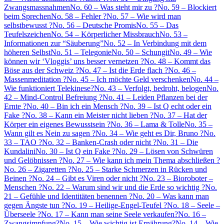
Zwangsmassnahmen
No. 60 – Was steht mir zu ?
No. 59 – Blockiert
beim Sprechen
No. 58 – Fehler ?
No. 57 – Wie wird man
selbstbewusst ?
No. 56 – Deutsche Promis
No. 55 – Das
Teufelszeichen
No. 54 – Körperlicher Missbrauch
No. 53 –
Informationen zur “Säuberung”
No. 52 – In Verbindung mit dem
höheren Selbst
No. 51 – Telegonie
No. 50 – Schungit
No. 49 – Wie
können wir ‘Vloggis’ uns besser vernetzen ?
No. 48 – Kommt das
Böse aus der Schweiz ?
No. 47 – Ist die Erde flach ?
No. 46 –
Massenmeditation ?
No. 45 – Ich möchte Geld verschenken
No. 44 –
Wie funktioniert Telekinese?
No. 43 – Verfolgt, bedroht, belogen
No.
42 – Mind-Control Befreiung ?
No. 41 – Leiden Pflanzen bei der
Ernte ?
No. 40 – Bin ich ein Mensch ?
No. 39 – Ist Q echt oder ein
Fake ?
No. 38 – Kann ein Meister nicht lieben ?
No. 37 – Hat der
Körper ein eigenes Bewusstsein ?
No. 36 – Lama & Tolle
No. 35 –
Wann gilt es Nein zu sagen ?
No. 34 – Wie geht es Dir, Bruno ?
No.
33 – TAO ?
No. 32 – Banken-Crash oder nicht ?
No. 31 – Die
Kundalini
No. 30 – Ist Q ein Fake ?
No. 29 – Lösen von Schwüren
und Gelöbnissen ?
No. 27 – Wie kann ich mein Thema abschließen ?
No. 26 – Zigaretten ?
No. 25 – Starke Schmerzen in Rücken und
Beinen ?
No. 24 – Gibt es Viren oder nicht ?
No. 23 – Bioroboter –
Menschen ?
No. 22 – Warum sind wir und die Erde so wichtig ?
No.
21 – Gefühle und Identitäten benennen ?
No. 20 – Was kann man
gegen Ängste tun ?
No. 19 – Heilige-Engel-Teufel ?
No. 18 – Seele –
Überseele ?
No. 17 – Kann man seine Seele verkaufen?
No. 16 –
Zwangsimpfung?
No. 15 – Wie wichtig ist Ernährung?
No. 14 – Wie