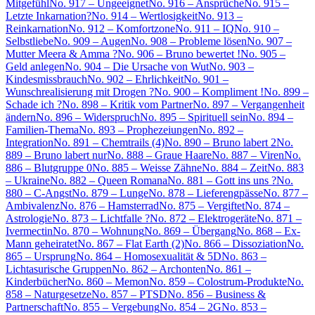
Mitgefühl
No. 917 – Ungeeignet
No. 916 – Ansprüche
No. 915 –
Letzte Inkarnation?
No. 914 – Wertlosigkeit
No. 913 –
Reinkarnation
No. 912 – Komfortzone
No. 911 – IQ
No. 910 –
Selbstliebe
No. 909 – Augen
No. 908 – Probleme lösen
No. 907 –
Mutter Meera & Amma ?
No. 906 – Bruno bewertet !
No. 905 –
Geld anlegen
No. 904 – Die Ursache von Wut
No. 903 –
Kindesmissbrauch
No. 902 – Ehrlichkeit
No. 901 –
Wunschrealisierung mit Drogen ?
No. 900 – Kompliment !
No. 899 –
Schade ich ?
No. 898 – Kritik vom Partner
No. 897 – Vergangenheit
ändern
No. 896 – Widerspruch
No. 895 – Spirituell sein
No. 894 –
Familien-Thema
No. 893 – Prophezeiungen
No. 892 –
Integration
No. 891 – Chemtrails (4)
No. 890 – Bruno labert 2
No.
889 – Bruno labert nur
No. 888 – Graue Haare
No. 887 – Viren
No.
886 – Blutgruppe 0
No. 885 – Weisse Zähne
No. 884 – Zeit
No. 883
– Ukraine
No. 882 – Queen Romana
No. 881 – Gott ins uns ?
No.
880 – C-Angst
No. 879 – Lunge
No. 878 – Lieferengpässe
No. 877 –
Ambivalenz
No. 876 – Hamsterrad
No. 875 – Vergiftet
No. 874 –
Astrologie
No. 873 – Lichtfalle ?
No. 872 – Elektrogeräte
No. 871 –
Ivermectin
No. 870 – Wohnung
No. 869 – Übergang
No. 868 – Ex-
Mann geheiratet
No. 867 – Flat Earth (2)
No. 866 – Dissoziation
No.
865 – Ursprung
No. 864 – Homosexualität & 5D
No. 863 –
Lichtasurische Gruppen
No. 862 – Archonten
No. 861 –
Kinderbücher
No. 860 – Memon
No. 859 – Colostrum-Produkte
No.
858 – Naturgesetze
No. 857 – PTSD
No. 856 – Business &
Partnerschaft
No. 855 – Vergebung
No. 854 – 2G
No. 853 –