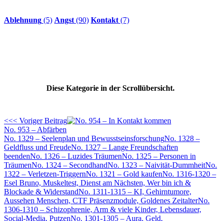
Ablehnung
(5)
Angst
(90)
Kontakt
(7)
Diese Kategorie in der Scrollübersicht.
<<< Voriger Beitrag
No. 953 – Abfärben
No. 1329 – Seelenplan und Bewusstseinsforschung
No. 1328 –
Geldfluss und Freude
No. 1327 – Lange Freundschaften
beenden
No. 1326 – Luzides Träumen
No. 1325 – Personen in
Träumen
No. 1324 – Secondhand
No. 1323 – Naivität-Dummheit
No.
1322 – Verletzen-Triggern
No. 1321 – Gold kaufen
No. 1316-1320 –
Esel Bruno, Muskeltest, Dienst am Nächsten, Wer bin ich &
Blockade & Widerstand
No. 1311-1315 – KI, Gehirntumore,
Aussehen Menschen, CTF Präsenzmodule, Goldenes Zeitalter
No.
1306-1310 – Schizophrenie, Arm & viele Kinder, Lebensdauer,
Social-Media, Putzen
No. 1301-1305 – Aura, Geld,