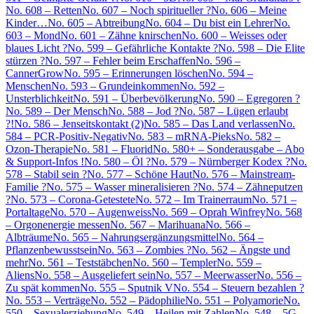
No. 608 – Retten
No. 607 – Noch spiritueller ?
No. 606 – Meine
Kinder…
No. 605 – Abtreibung
No. 604 – Du bist ein Lehrer
No.
603 – Mond
No. 601 – Zähne knirschen
No. 600 – Weisses oder
blaues Licht ?
No. 599 – Gefährliche Kontakte ?
No. 598 – Die Elite
stürzen ?
No. 597 – Fehler beim Erschaffen
No. 596 –
CannerGrow
No. 595 – Erinnerungen löschen
No. 594 –
Menschen
No. 593 – Grundeinkommen
No. 592 –
Unsterblichkeit
No. 591 – Überbevölkerung
No. 590 – Egregoren ?
No. 589 – Der Mensch
No. 588 – Jod ?
No. 587 – Lügen erlaubt
?!
No. 586 – Jenseitskontakt (2)
No. 585 – Das Land verlassen
No.
584 – PCR-Positiv-Negativ
No. 583 – mRNA-Pieks
No. 582 –
Ozon-Therapie
No. 581 – Fluorid
No. 580+ – Sonderausgabe – Abo
& Support-Infos !
No. 580 – Öl ?
No. 579 – Nürnberger Kodex ?
No.
578 – Stabil sein ?
No. 577 – Schöne Haut
No. 576 – Mainstream-
Familie ?
No. 575 – Wasser mineralisieren ?
No. 574 – Zähneputzen
?
No. 573 – Corona-Getestete
No. 572 – Im Trainerraum
No. 571 –
Portaltage
No. 570 – Augenweiss
No. 569 – Oprah Winfrey
No. 568
– Orgonenergie messen
No. 567 – Marihuana
No. 566 –
Albträume
No. 565 – Nahrungsergänzungsmittel
No. 564 –
Pflanzenbewusstsein
No. 563 – Zombies ?
No. 562 – Ängste und
mehr
No. 561 – Teststäbchen
No. 560 – Templer
No. 559 –
Aliens
No. 558 – Ausgeliefert sein
No. 557 – Meerwasser
No. 556 –
Zu spät kommen
No. 555 – Sputnik V
No. 554 – Steuern bezahlen ?
No. 553 – Verträge
No. 552 – Pädophilie
No. 551 – Polyamorie
No.
550 – Sexualerziehung
No. 549 – Heilen mit Zahlen
No. 548 – 5G