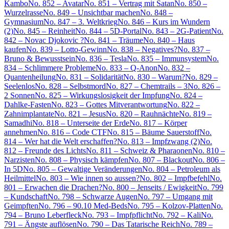
Kambo
No. 852 – Avatar
No. 851 – Vertrag mit Satan
No. 850 –
Wurzelrasse
No. 849 – Unsichtbar machen
No. 848 –
Gymnasium
No. 847 – 3. Weltkrieg
No. 846 – Kurs im Wundern
(2)
No. 845 – Reinheit
No. 844 – 5D-Portal
No. 843 – 2G-Patient
No.
842 – Novac Djokovic ?
No. 841 – Träume
No. 840 – Haus
kaufen
No. 839 – Lotto-Gewinn
No. 838 – Negatives?
No. 837 –
Bruno & Bewusstsein
No. 836 – Tesla
No. 835 – Immunsystem
No.
834 – Schlimmere Probleme
No. 833 – Q-Anon
No. 832 –
Quantenheilung
No. 831 – Solidarität
No. 830 – Warum?
No. 829 –
Seelenlos
No. 828 – Selbstmord
No. 827 – Chemtrails – 3
No. 826 –
2 Sonnen
No. 825 – Wirkungslosigkeit der Impfung
No. 824 –
Dahlke-Fasten
No. 823 – Gottes Mitverantwortung
No. 822 –
Zahnimplantate
No. 821 – Jesus
No. 820 – Rauhnächte
No. 819 –
Samadhi
No. 818 – Unterseite der Erde
No. 817 – Körper
annehmen
No. 816 – Code CTF
No. 815 – Bäume Sauerstoff
No.
814 – Wer hat die Welt erschaffen?
No. 813 – Impfzwang (2)
No.
812 – Freunde des Lichts
No. 811 – Schweiz & Pharaonen
No. 810 –
Narzisten
No. 808 – Physisch kämpfen
No. 807 – Blackout
No. 806 –
In 5D
No. 805 – Gewaltige Veränderungen
No. 804 – Petroleum als
Heilmittel
No. 803 – Wie innen so aussen?
No. 802 – Impfbefehl
No.
801 – Erwachen die Drachen?
No. 800 – Jenseits / Ewigkeit
No. 799
– Kundschaft
No. 798 – Schwarze Augen
No. 797 – Umgang mit
Geimpften
No. 796 – 90.10 Med-Beds
No. 795 – Kolzov-Platten
No.
794 – Bruno Leberfleck
No. 793 – Impfpflicht
No. 792 – Kali
No.
791 – Ängste auflösen
No. 790 – Das Tatarische Reich
No. 789 –