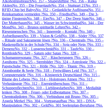
Alkoholmissbrauch
No. 357 – Shapeshifting ?
No. 356 – Raika
Aktien
No. 355 – Die Feuertaufe
No. 354 – Stuttgart 21
No. 353 –
RFID-Chip bei Babys
No. 352 – Gedankliche Auflösung
No. 351 –
Reinkarnation vermeiden ?
No. 350 – Friedhof
No. 349 – Die 3-
tägige Finsternis
No. 348 – Eier
No. 347 – Der Deep State
No. 346 –
Der Mutterbaum
No. 345 – Wasser im Schwimmbad
No. 344 – Der
Mond
No. 343 – Brunos spirituelle Lehrer
No. 342 –
Riesenmenschen ?
No. 341 – Innererde – Kontakt ?
No. 340 –
Aufstellungen
No. 339 – Vision & Geld
No. 338 – Söder ?!
No. 337
– Rituale und Sakramente lösen ?
No. 336 – Chemtrails ?
No. 335 –
Maskenpflicht in der Schule?
No. 334 – Soja oder Nein ?
No. 333 –
Demenz
No. 332 – Lungenschmid
No. 331 – Taufe
No. 330 –
Reptiloide
No. 329 – Saturn oder Satan ?
No. 328 –
Schumannresonanz ?
No. 327 – Räucherungen ?
No. 326 –
Agnihotra ?
No. 325 – Sternbilder ?
No. 324 – Astrologie ?
No. 322 –
Papstschuhe ?
No. 321 – Hölle ?
No. 320 – Titanic ?
No. 319 –
Atombombe & Seele ?
No. 318 – Freiwilliges Leid ?
No. 317 –
Computerspiele ?
No. 316 – Königreich Deutschland ?
No. 315 –
Blume des Lebens ?
No. 314 – Holotropes Atmen ?
No. 313 –
Verlustängste ?
No. 312 – Energieüberschuss ?
No. 311 –
Schuppenflechten
No. 310 – Lieblingsfarben
No. 309 – Medialität
lenken ?
No. 308 – Feuer- oder Erdbestattung ?
No. 307 –
Chemtrailpiloten ?
No. 306 – Verbindung mit Bruno ?
No. 305 –
Angela Merkel ?
No. 304 – Vortragsaufbau ?
No. 303 – DNA-
Manipulation ?
No. 302 – Geld
No. 301 Seelenplan-Berufung ?
No.