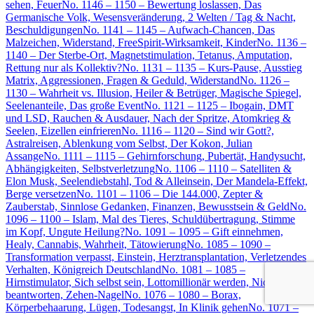
sehen, Feuer
No. 1146 – 1150 – Bewertung loslassen, Das
Germanische Volk, Wesensveränderung, 2 Welten / Tag & Nacht,
Beschuldigungen
No. 1141 – 1145 – Aufwach-Chancen, Das
Malzeichen, Widerstand, FreeSpirit-Wirksamkeit, Kinder
No. 1136 –
1140 – Der Sterbe-Ort, Magnetstimulation, Tetanus, Amputation,
Rettung nur als Kollektiv?
No. 1131 – 1135 – Kurs-Pause, Ausstieg
Matrix, Aggressionen, Fragen & Geduld, Widerstand
No. 1126 –
1130 – Wahrheit vs. Illusion, Heiler & Betrüger, Magische Spiegel,
Seelenanteile, Das große Event
No. 1121 – 1125 – Ibogain, DMT
und LSD, Rauchen & Ausdauer, Nach der Spritze, Atomkrieg &
Seelen, Eizellen einfrieren
No. 1116 – 1120 – Sind wir Gott?,
Astralreisen, Ablenkung vom Selbst, Der Kokon, Julian
Assange
No. 1111 – 1115 – Gehirnforschung, Pubertät, Handysucht,
Abhängigkeiten, Selbstverletzung
No. 1106 – 1110 – Satelliten &
Elon Musk, Seelendiebstahl, Tod & Alleinsein, Der Mandela-Effekt,
Berge versetzen
No. 1101 – 1106 – Die 144.000, Zepter &
Zauberstab, Sinnlose Gedanken, Finanzen, Bewusstsein & Geld
No.
1096 – 1100 – Islam, Mal des Tieres, Schuldübertragung, Stimme
im Kopf, Ungute Heilung?
No. 1091 – 1095 – Gift einnehmen,
Healy, Cannabis, Wahrheit, Tätowierung
No. 1085 – 1090 –
Transformation verpasst, Einstein, Herztransplantation, Verletzendes
Verhalten, Königreich Deutschland
No. 1081 – 1085 –
Hirnstimulator, Sich selbst sein, Lottomillionär werden, Nicht
beantworten, Zehen-Nagel
No. 1076 – 1080 – Borax,
Körperbehaarung, Lügen, Todesangst, In Klinik gehen
No. 1071 –