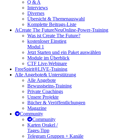
Q & A
Interviews
Diverses
Übersicht & Themenauswahl
Komplette Beitrags-Liste
A
Create The Future
Neu
Online-Power-Training
Was ist Create The Future?
kostenloser Einstieg
Modul 1
Jetzt Starten und ein Paket auswählen
Module im Überblick
CTF Live-Webinare
FreeSpirit®
LIVE-Training
Alle Angebote
& Unterstützung
Alle Angebote
Bewusstseins-Training
Private Coachings
Unsere Projekte
Bücher & Veröffentlichungen
Magazine
Community
Community
Karten Orakel /
Tages-Tipp
Telegram Gruppen + Kanäle