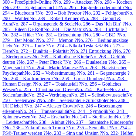
300 – FreeSpirit®-Online ?
No. 299 – Attacken ?
No. 298 – Kochen
?
No. 297 – Engel oder nicht ?
No. 295 – Eingreifen oder nicht ?
No.
294 – Bluebeam ?
No. 293 – Bob Proctor ?
No. 292 – Fehlgeburt
No.
290 – Wählen
No. 289 – Robert Kennedy
No. 288 – Geburt &
Aura
No. 287 – Organspende & Seele
No. 286 – Das ´Ich Bin´ ?
No.
285 – Eileen De Rolf
No. 284 – Die Matrix
No. 283 – Lichtfalle ?
No. 282 – Hitler ?
No. 281 – Erleuchtung ?
No. 280 – CBD ?
No.
279 – Der Mond ?
No. 277 – Memon ?
No. 276 – Bedingungslose
Liebe
No. 275 – Taufe ?
No. 274 – Nikola Tesla 3-6-9
No. 273 –
Tiere
No. 272 – Dualität – Polarität ?
No. 271 Entrückung ?
No. 270
– Sterbeprozess
No. 269 – Katholische Kirche
No. 268 – Gefühle
deuten ?
No. 267 – Peter Fitzek ?
No. 266 – Dualseelen ?
No. 265 –
Magersucht ?
No. 264 – Mario Mantese ?
No. 263 – Narzistischer
Psychopath
No. 262 – Vorbestimmung ?
No. 261 – Gegenenergie ?
No. 260 – Konfrontieren ?
No. 259 – Greta Thunberg ?
No. 258 –
Human Design ?
No. 257 – Totalausfall ?
No. 256 – Göttliches
Wesen
No. 255 – Christina von Dreien
No. 254 – Kaffee
No. 253 –
Seelenfamilie
No. 252 – Verdrängen
No. 251 – Selbstbewusstsein
No.
250 – Seelenweg ?
No. 249 – Seelenanteile zurückholen
No. 248 –
Ulf Diebel ?
No. 247 – Aleister Crowly
No. 246 – Besetzungen
erkennen
No. 245 – Transsexualität
No. 244 – Symbolik
No. 243 –
Spinnenwesen
No. 242 – Erschaffen
No. 241 – Sterilisation
No. 239
– Leidenschaft
No. 238 – Aluhut ?
No. 237 – Satanische Kinderopfer
?
No. 236 – Zukunft nach Trump ?
No. 235 – Sexualität ?
No. 234 –
FS®-Trainer werden ?
No. 233 – Sinn und Unsinn ?
No. 232- Helfen