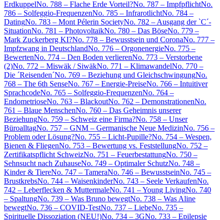
Erdkuppel
No. 788 – Flache Erde Vorteil?
No. 787 – Impfpflicht
No.
786 – Solfeggio-Frequenzen
No. 785 – Infrarotlicht
No. 784 –
Dating
No. 783 – Mont Pélerin Society
No. 782 – Ausgang der `C´-
Situation
No. 781 – Photovoltaik
No. 780 – Das Böse
No. 779 –
Mark Zuckerberg KI?
No. 778 – Bewusstsein und Corona
No. 777 –
Impfzwang in Deutschland
No. 776 – Orgonenergie
No. 775 –
Bewerten
No. 774 – Den Boden verlieren
No. 773 – Verstorbene
(2)
No. 772 – Miswäk / Siwäk
No. 771 – Klimawandel
No. 770 –
Die ´Reisenden´
No. 769 – Beziehung und Gleichschwingung
No.
768 – The 6th Sense
No. 767 – Energie-Preise
No. 766 – Intuitiver
Sprachcode
No. 765 – Solfeggio-Frequenzen
No. 764 –
Endometriose
No. 763 – Blackout
No. 762 – Demonstrationen
No.
761 – Blaue Menschen
No. 760 – Das Geheimnis unserer
Beziehung
No. 759 – Schweiz eine Firma?
No. 758 – Unser
Büroalltag
No. 757 – GNM – Germanische Neue Medizin
No. 756 –
Problem oder Lösung?
No. 755 – Licht-Pupille?
No. 754 – Wespen,
Bienen & Fliegen
No. 753 – Bewertung vs. Feststellung
No. 752 –
Zertifikatspflicht Schweiz
No. 751 – Feuerbestattung
No. 750 –
Sehnsucht nach Zuhause
No. 749 – Optimaler Schutz
No. 748 –
Kinder & Tiere
No. 747 – Tamera
No. 746 – Bewusstsein
No. 745 –
Brustkrebs
No. 744 – Waisenkinder
No. 743 – Seele Verkaufen
No.
742 – Leberflecken & Muttermale
No. 741 – Young Living
No. 740
– Spaltung
No. 739 – Was Bruno bewegt
No. 738 – Was Aline
bewegt
No. 736 – COVID-Test
No. 737 – Liebe
No. 735 –
Spirituelle Dissoziation (NEU!)
No. 734 – 3G
No. 733 – Epilepsie