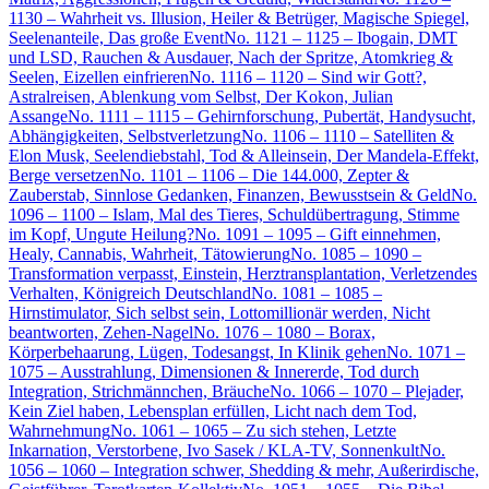
1130 – Wahrheit vs. Illusion, Heiler & Betrüger, Magische Spiegel,
Seelenanteile, Das große Event
No. 1121 – 1125 – Ibogain, DMT
und LSD, Rauchen & Ausdauer, Nach der Spritze, Atomkrieg &
Seelen, Eizellen einfrieren
No. 1116 – 1120 – Sind wir Gott?,
Astralreisen, Ablenkung vom Selbst, Der Kokon, Julian
Assange
No. 1111 – 1115 – Gehirnforschung, Pubertät, Handysucht,
Abhängigkeiten, Selbstverletzung
No. 1106 – 1110 – Satelliten &
Elon Musk, Seelendiebstahl, Tod & Alleinsein, Der Mandela-Effekt,
Berge versetzen
No. 1101 – 1106 – Die 144.000, Zepter &
Zauberstab, Sinnlose Gedanken, Finanzen, Bewusstsein & Geld
No.
1096 – 1100 – Islam, Mal des Tieres, Schuldübertragung, Stimme
im Kopf, Ungute Heilung?
No. 1091 – 1095 – Gift einnehmen,
Healy, Cannabis, Wahrheit, Tätowierung
No. 1085 – 1090 –
Transformation verpasst, Einstein, Herztransplantation, Verletzendes
Verhalten, Königreich Deutschland
No. 1081 – 1085 –
Hirnstimulator, Sich selbst sein, Lottomillionär werden, Nicht
beantworten, Zehen-Nagel
No. 1076 – 1080 – Borax,
Körperbehaarung, Lügen, Todesangst, In Klinik gehen
No. 1071 –
1075 – Ausstrahlung, Dimensionen & Innererde, Tod durch
Integration, Strichmännchen, Bräuche
No. 1066 – 1070 – Plejader,
Kein Ziel haben, Lebensplan erfüllen, Licht nach dem Tod,
Wahrnehmung
No. 1061 – 1065 – Zu sich stehen, Letzte
Inkarnation, Verstorbene, Ivo Sasek / KLA-TV, Sonnenkult
No.
1056 – 1060 – Integration schwer, Shedding & mehr, Außerirdische,