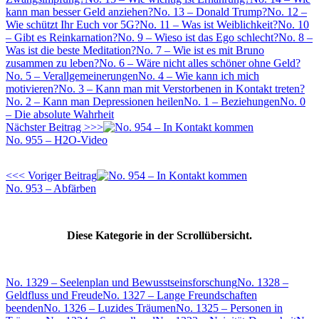
kann man besser Geld anziehen?
No. 13 – Donald Trump?
No. 12 –
Wie schützt Ihr Euch vor 5G?
No. 11 – Was ist Weiblichkeit?
No. 10
– Gibt es Reinkarnation?
No. 9 – Wieso ist das Ego schlecht?
No. 8 –
Was ist die beste Meditation?
No. 7 – Wie ist es mit Bruno
zusammen zu leben?
No. 6 – Wäre nicht alles schöner ohne Geld?
No. 5 – Verallgemeinerungen
No. 4 – Wie kann ich mich
motivieren?
No. 3 – Kann man mit Verstorbenen in Kontakt treten?
No. 2 – Kann man Depressionen heilen
No. 1 – Beziehungen
No. 0
– Die absolute Wahrheit
Nächster Beitrag >>>
No. 955 – H2O-Video
<<< Voriger Beitrag
No. 953 – Abfärben
Diese Kategorie in der Scrollübersicht.
No. 1329 – Seelenplan und Bewusstseinsforschung
No. 1328 –
Geldfluss und Freude
No. 1327 – Lange Freundschaften
beenden
No. 1326 – Luzides Träumen
No. 1325 – Personen in