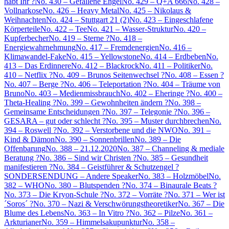
habt Ihr ?
No. 430 – Gefallene Engel
No. 429 – Q+A 666
No. 428 –
Vollnarkose
No. 426 – Heavy Metal
No. 425 – Nikolaus &
Weihnachten
No. 424 – Stuttgart 21 (2)
No. 423 – Eingeschlafene
Körperteile
No. 422 – Tee
No. 421 – Wasser-Struktur
No. 420 –
Kupferbecher
No. 419 – Sterne ?
No. 418 –
Energiewahrnehmung
No. 417 – Fremdenergien
No. 416 –
Klimawandel-Fake
No. 415 – Yellowstone
No. 414 – Erdbeben
No.
413 – Das Erdinnere
No. 412 – Blackrock
No. 411 – Politiker
No.
410 – Netflix ?
No. 409 – Brunos Seitenwechsel ?
No. 408 – Essen ?
No. 407 – Berge ?
No. 406 – Teleportation ?
No. 404 – Träume von
Bruno
No. 403 – Medienmissbrauch
No. 402 – Eheringe ?
No. 400 –
Theta-Healing ?
No. 399 – Gewohnheiten ändern ?
No. 398 –
Gemeinsame Entscheidungen ?
No. 397 – Telegonie ?
No. 396 –
GESARA – gut oder schlecht ?
No. 395 – Muster durchbrechen
No.
394 – Roswell ?
No. 392 – Verstorbene und die NWO
No. 391 –
Kind & Dämon
No. 390 – Sonnenbrillen
No. 389 – Die
Offenbarung
No. 388 – 21.12.2020
No. 387 – Channeling & mediale
Beratung ?
No. 386 – Sind wir Christen ?
No. 385 – Gesundheit
manifestieren ?
No. 384 – Geistführer & Schutzengel ?
SONDERSENDUNG – Andere Speaker
No. 383 – Holzmöbel
No.
382 – WHO
No. 380 – Blutspenden ?
No. 374 – Binaurale Beats ?
No. 373 – Die Kryon-Schule ?
No. 372 – Vorräte ?
No. 371 – Wer ist
´Soros´ ?
No. 370 – Nazi & Verschwörungstheoretiker
No. 367 – Die
Blume des Lebens
No. 363 – In Vitro ?
No. 362 – Pilze
No. 361 –
Arkturianer
No. 359 – Himmelsakupunktur
No. 358 –