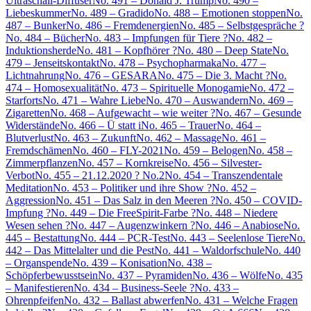
Ultraschall-Diffuser
No. 491 – Donald J. Trump
No. 490 –
Liebeskummer
No. 489 – Gradido
No. 488 – Emotionen stoppen
No.
487 – Bunker
No. 486 – Fremdenergien
No. 485 – Selbstgespräche ?
No. 484 – Bücher
No. 483 – Impfungen für Tiere ?
No. 482 –
Induktionsherde
No. 481 – Kopfhörer ?
No. 480 – Deep State
No.
479 – Jenseitskontakt
No. 478 – Psychopharmaka
No. 477 –
Lichtnahrung
No. 476 – GESARA
No. 475 – Die 3. Macht ?
No.
474 – Homosexualität
No. 473 – Spirituelle Monogamie
No. 472 –
Starforts
No. 471 – Wahre Liebe
No. 470 – Auswandern
No. 469 –
Zigaretten
No. 468 – Aufgewacht – wie weiter ?
No. 467 – Gesunde
Widerstände
No. 466 – Ü statt i
No. 465 – Trauer
No. 464 –
Blutverlust
No. 463 – Zukunft
No. 462 – Massage
No. 461 –
Fremdschämen
No. 460 – FLY-2021
No. 459 – Belogen
No. 458 –
Zimmerpflanzen
No. 457 – Kornkreise
No. 456 – Silvester-
Verbot
No. 455 – 21.12.2020 ? No.2
No. 454 – Transzendentale
Meditation
No. 453 – Politiker und ihre Show ?
No. 452 –
Aggression
No. 451 – Das Salz in den Meeren ?
No. 450 – COVID-
Impfung ?
No. 449 – Die FreeSpirit-Farbe ?
No. 448 – Niedere
Wesen sehen ?
No. 447 – Augenzwinkern ?
No. 446 – Anabiose
No.
445 – Bestattung
No. 444 – PCR-Test
No. 443 – Seelenlose Tiere
No.
442 – Das Mittelalter und die Pest
No. 441 – Waldorfschule
No. 440
– Organspende
No. 439 – Konisation
No. 438 –
Schöpferbewusstsein
No. 437 – Pyramiden
No. 436 – Wölfe
No. 435
– Manifestieren
No. 434 – Business-Seele ?
No. 433 –
Ohrenpfeifen
No. 432 – Ballast abwerfen
No. 431 – Welche Fragen