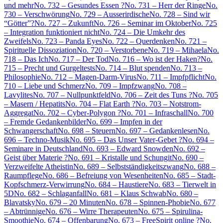
und mehr
No. 732 – Gesundes Essen ?
No. 731 – Herr der Ringe
No.
730 – Verschwörung
No. 729 – Ausserirdische
No. 728 – Sind wir
“Götter”?
No. 727 – Zukunft
No. 726 – Seminar im Oktober
No. 725
– Integration funktioniert nicht
No. 724 – Die Umkehr des
Zweifels
No. 723 – Panda Eyes
No. 722 – Querdenken
No. 721 –
Spirituelle Dissoziation
No. 720 – Verstorbene
No. 719 – Mihaela
No.
718 – Das Ich
No. 717 – Der Tod
No. 716 – Wo ist der Haken?
No.
715 – Precht und Gurgeltests
No. 714 – Blut spenden
No. 713 –
Philosophie
No. 712 – Magen-Darm-Virus
No. 711 – Impfpflicht
No.
710 – Liebe und Schmerz
No. 709 – Impfzwang
No. 708 –
Lavylites
No. 707 – Nullpunktfeld
No. 706 – Zeit des Tuns ?
No. 705
– Masern / Hepatits
No. 704 – Flat Earth ?
No. 703 – Notstrom-
Aggregat
No. 702 – Cyber-Polygon ?
No. 701 – Infraschall
No. 700
– Fremde Gedankenbilder
No. 699 – Impfen in der
Schwangerschaft
No. 698 – Steuern
No. 697 – Gedankenlesen
No.
696 – Techno-Musik
No. 695 – Das Unser Vater-Gebet ?
No. 694 –
Seminare in Deutschland
No. 693 – Edward Snowden
No. 692 –
Geist über Materie ?
No. 691 – Kristalle und Schungit
No. 690 –
Verzweifelte Atheistin
No. 689 – Selbstständigkeitszwang
No. 688 –
Raumpflege
No. 686 – Befreiung von Wesenheiten
No. 685 – Stadt-
Kopfschmerz-Verwirrung
No. 684 – Haustiere
No. 683 – Tierwelt in
5D
No. 682 – Schlaganfall
No. 681 – Klaus Schwab
No. 680 –
Blavatsky
No. 679 – 20 Minuten
No. 678 – Spinnen-Phobie
No. 677
– Abtrünnige
No. 676 – Wirre Therapeuten
No. 675 – Spirulina-
Smoothie
No. 674 – Offenbarung
No. 673 – FreeSpirit online ?
No.