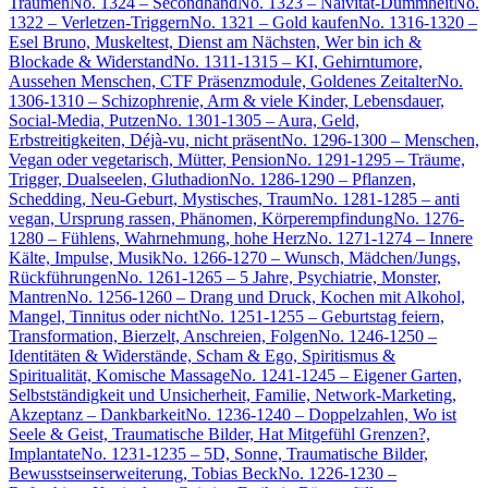
Träumen
No. 1324 – Secondhand
No. 1323 – Naivität-Dummheit
No.
1322 – Verletzen-Triggern
No. 1321 – Gold kaufen
No. 1316-1320 –
Esel Bruno, Muskeltest, Dienst am Nächsten, Wer bin ich &
Blockade & Widerstand
No. 1311-1315 – KI, Gehirntumore,
Aussehen Menschen, CTF Präsenzmodule, Goldenes Zeitalter
No.
1306-1310 – Schizophrenie, Arm & viele Kinder, Lebensdauer,
Social-Media, Putzen
No. 1301-1305 – Aura, Geld,
Erbstreitigkeiten, Déjà-vu, nicht präsent
No. 1296-1300 – Menschen,
Vegan oder vegetarisch, Mütter, Pension
No. 1291-1295 – Träume,
Trigger, Dualseelen, Gluthadion
No. 1286-1290 – Pflanzen,
Schedding, Neu-Geburt, Mystisches, Traum
No. 1281-1285 – anti
vegan, Ursprung rassen, Phänomen, Körperempfindung
No. 1276-
1280 – Fühlens, Wahrnehmung, hohe Herz
No. 1271-1274 – Innere
Kälte, Impulse, Musik
No. 1266-1270 – Wunsch, Mädchen/Jungs,
Rückführungen
No. 1261-1265 – 5 Jahre, Psychiatrie, Monster,
Mantren
No. 1256-1260 – Drang und Druck, Kochen mit Alkohol,
Mangel, Tinnitus oder nicht
No. 1251-1255 – Geburtstag feiern,
Transformation, Bierzelt, Anschreien, Folgen
No. 1246-1250 –
Identitäten & Widerstände, Scham & Ego, Spiritismus &
Spiritualität, Komische Massage
No. 1241-1245 – Eigener Garten,
Selbstständigkeit und Unsicherheit, Familie, Network-Marketing,
Akzeptanz – Dankbarkeit
No. 1236-1240 – Doppelzahlen, Wo ist
Seele & Geist, Traumatische Bilder, Hat Mitgefühl Grenzen?,
Implantate
No. 1231-1235 – 5D, Sonne, Traumatische Bilder,
Bewusstseinserweiterung, Tobias Beck
No. 1226-1230 –