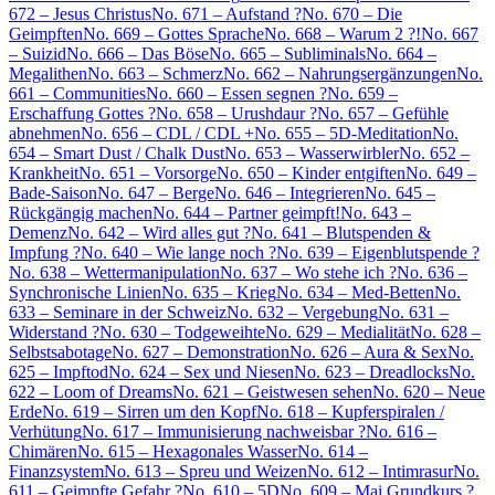
672 – Jesus Christus
No. 671 – Aufstand ?
No. 670 – Die
Geimpften
No. 669 – Gottes Sprache
No. 668 – Warum 2 ?!
No. 667
– Suizid
No. 666 – Das Böse
No. 665 – Subliminals
No. 664 –
Megalithen
No. 663 – Schmerz
No. 662 – Nahrungsergänzungen
No.
661 – Communities
No. 660 – Essen segnen ?
No. 659 –
Erschaffung Gottes ?
No. 658 – Urushdaur ?
No. 657 – Gefühle
abnehmen
No. 656 – CDL / CDL +
No. 655 – 5D-Meditation
No.
654 – Smart Dust / Chalk Dust
No. 653 – Wasserwirbler
No. 652 –
Krankheit
No. 651 – Vorsorge
No. 650 – Kinder entgiften
No. 649 –
Bade-Saison
No. 647 – Berge
No. 646 – Integrieren
No. 645 –
Rückgängig machen
No. 644 – Partner geimpft!
No. 643 –
Demenz
No. 642 – Wird alles gut ?
No. 641 – Blutspenden &
Impfung ?
No. 640 – Wie lange noch ?
No. 639 – Eigenblutspende ?
No. 638 – Wettermanipulation
No. 637 – Wo stehe ich ?
No. 636 –
Synchronische Linien
No. 635 – Krieg
No. 634 – Med-Betten
No.
633 – Seminare in der Schweiz
No. 632 – Vergebung
No. 631 –
Widerstand ?
No. 630 – Todgeweihte
No. 629 – Medialität
No. 628 –
Selbstsabotage
No. 627 – Demonstration
No. 626 – Aura & Sex
No.
625 – Impftod
No. 624 – Sex und Niesen
No. 623 – Dreadlocks
No.
622 – Loom of Dreams
No. 621 – Geistwesen sehen
No. 620 – Neue
Erde
No. 619 – Sirren um den Kopf
No. 618 – Kupferspiralen /
Verhütung
No. 617 – Immunisierung nachweisbar ?
No. 616 –
Chimären
No. 615 – Hexagonales Wasser
No. 614 –
Finanzsystem
No. 613 – Spreu und Weizen
No. 612 – Intimrasur
No.
611 – Geimpfte Gefahr ?
No. 610 – 5D
No. 609 – Mai Grundkurs ?