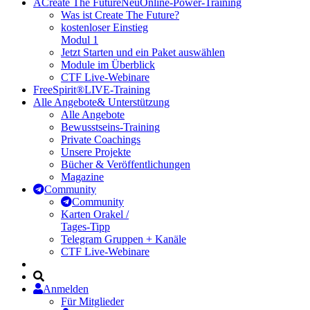
A
Create The Future
Neu
Online-Power-Training
Was ist Create The Future?
kostenloser Einstieg
Modul 1
Jetzt Starten und ein Paket auswählen
Module im Überblick
CTF Live-Webinare
FreeSpirit®
LIVE-Training
Alle Angebote
& Unterstützung
Alle Angebote
Bewusstseins-Training
Private Coachings
Unsere Projekte
Bücher & Veröffentlichungen
Magazine
Community
Community
Karten Orakel /
Tages-Tipp
Telegram Gruppen + Kanäle
CTF Live-Webinare
Anmelden
Für Mitglieder