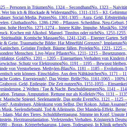
25 – Personen in Träumen
No. 1324 – Secondhand
No. 1323 – Naivit
, Wer bin ich & Blockade & Widerstand
No. 1311-1315 – KI, Gehirnt
dauer, Social-Media, Putzen
No. 1301-1305 – Aura, Geld, Erbstreitigkei
eelen, Gluthadion
No. 1286-1290 – Pflanzen, Schedding, Neu-Geburt, 
ung, hohe Herz
No. 1271-1274 – Innere Kälte, Impulse, Musik
No. 126
ck, Kochen mit Alkohol, Mangel, Tinnitus oder nicht
No. 1251-1255 –
 Spiritualität, Komische Massage
No. 1241-1245 – Eigener Garten, Selb
e & Geist, Traumatische Bilder, Hat Mitgefühl Grenzen?, Implantate
No
aninchen, Geistige Freiheit, Bäume fällen, Projekte
No. 1221- 1225 – 
sondere Menschen, Live-Wave Pflaster
No. 1211- 1215 – Besetzungen,
itfaktor, Gold
No. 1201 – 1205 – Eigenartiges Verhalten von Kindern
-Gewächse, Schutz vor Elektrosmog
No. 1191 – 1195 – Bewusst bleiben
ände von Verstorbenen, Methylen-Blau
No. 1181 – 1185 – Evolutions-T
hentisch sein können, Einschlafen, Aus dem Nähkästchen
No. 1171 – 11
che Gottes, Energieraub?, Das Wetter, Brille?
No. 1161-1065 – 100% F
rabovoi, Geld, Epilespie, Die Zeit nutzen
No. 1151-1055 – Einsamkeit
eränderung, 2 Welten / Tag & Nacht, Beschuldigungen
No. 1141 – 114
tion, Tetanus, Amputation, Rettung nur als Kollektiv?
No. 1131 – 1135
r, Magische Spiegel, Seelenanteile, Das große Event
No. 1121 – 1125 –
ott?, Astralreisen, Ablenkung vom Selbst, Der Kokon, Julian Assange
n Musk, Seelendiebstahl, Tod & Alleinsein, Der Mandela-Effekt, Berge
– Islam, Mal des Tieres, Schuldübertragung, Stimme im Kopf, Ungute 
nstein, Herztransplantation, Verletzendes Verhalten, Königreich Deuts
080 – Borax, Körperbehaarung, Lügen, Todesangst, In Klinik gehen
No