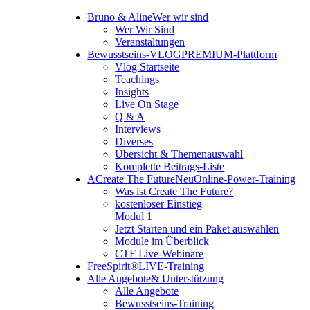
Bruno & Aline
Wer wir sind
Wer Wir Sind
Veranstaltungen
Bewusstseins-VLOG
PREMIUM-Plattform
Vlog Startseite
Teachings
Insights
Live On Stage
Q & A
Interviews
Diverses
Übersicht & Themenauswahl
Komplette Beitrags-Liste
A
Create The Future
Neu
Online-Power-Training
Was ist Create The Future?
kostenloser Einstieg
Modul 1
Jetzt Starten und ein Paket auswählen
Module im Überblick
CTF Live-Webinare
FreeSpirit®
LIVE-Training
Alle Angebote
& Unterstützung
Alle Angebote
Bewusstseins-Training