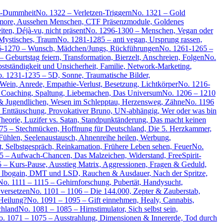
ät-Dummheit
No. 1322 – Verletzen-Triggern
No. 1321 – Gold
umore, Aussehen Menschen, CTF Präsenzmodule, Goldenes
ten, Déjà-vu, nicht präsent
No. 1296-1300 – Menschen, Vegan oder
Mystisches, Traum
No. 1281-1285 – anti vegan, Ursprung rassen,
6-1270 – Wunsch, Mädchen/Jungs, Rückführungen
No. 1261-1265 –
 Geburtstag feiern, Transformation, Bierzelt, Anschreien, Folgen
No.
stständigkeit und Unsicherheit, Familie, Network-Marketing,
. 1231-1235 – 5D, Sonne, Traumatische Bilder,
Wein, Anrede, Empathie-Verlust, Besetzung, Lichtkörper
No. 1216-
 Coaching, Spaltung, Liebemachen, Das Universum
No. 1206 – 1210
 & Jugendlichen, Wesen im Schlepptau, Herzensweg, Zähne
No. 1196
, Enttäuschung, Provokativer Bruno, UN-abhängig, Wer oder was bin
heorie, Luzifer vs. Satan, Standpunktänderung, Das macht keinen
75 – Stechmücken, Hoffnung für Deutschland, Die 5. Herzkammer,
ühlen, Seelenaustausch, Ahnenreihe heilen, Werbung,
, Selbstgespräch, Reinkarnation, Frühere Leben sehen, Feuer
No.
5 – Aufwach-Chancen, Das Malzeichen, Widerstand, FreeSpirit-
 – Kurs-Pause, Ausstieg Matrix, Aggressionen, Fragen & Geduld,
 Ibogain, DMT und LSD, Rauchen & Ausdauer, Nach der Spritze,
No. 1111 – 1115 – Gehirnforschung, Pubertät, Handysucht,
 versetzen
No. 1101 – 1106 – Die 144.000, Zepter & Zauberstab,
Heilung?
No. 1091 – 1095 – Gift einnehmen, Healy, Cannabis,
chland
No. 1081 – 1085 – Hirnstimulator, Sich selbst sein,
. 1071 – 1075 – Ausstrahlung, Dimensionen & Innererde, Tod durch