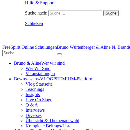
Hilfe & Support
Suche nach:
Schließen
FreeSpirit Online Schulungen
Bruno Würtenberger & Aline N. Brandst
Bruno & Aline
Wer wir sind
Wer Wir Sind
Veranstaltungen
Bewusstseins-VLOG
PREMIUM-Plattform
Vlog Startseite
Teachings
Insights
Live On Stage
Q & A
Interviews
Diverses
Übersicht & Themenauswahl
Komplette Beitrags-Liste