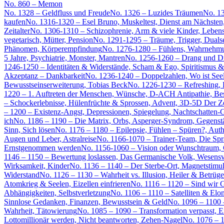
No. 860 – Memon
No. 1328 – Geldfluss und Freude
No. 1326 – Luzides Träumen
No. 13
kaufen
No. 1316-1320 – Esel Bruno, Muskeltest, Dienst am Nächsten
Zeitalter
No. 1306-1310 – Schizophrenie, Arm & viele Kinder, Lebens
vegetarisch, Mütter, Pension
No. 1291-1295 – Träume, Trigger, Duals
Phänomen, Körperempfindung
No. 1276-1280 – Fühlens, Wahrnehm
5 Jahre, Psychiatrie, Monster, Mantren
No. 1256-1260 – Drang und Dru
1246-1250 – Identitäten & Widerstände, Scham & Ego, Spiritismus &
Akzeptanz – Dankbarkeit
No. 1236-1240 – Doppelzahlen, Wo ist Seel
Bewusstseinserweiterung, Tobias Beck
No. 1226-1230 – Refreshing, K
1220 – 1. Auftreten der Menschen, Wünsche, D-ACH Antipathie, Be
– Schockerlebnisse, Hülenfrüchte & Sprossen, Advent, 3D-5D Der Ze
– 1200 – Existenz-Angst, Depressionen, Spiegelung, Nachtschatten
ich
No. 1186 – 1190 – Die Matrix, Orbs, Asperger-Syndrom, Gegenst
Sinn, Sich lösen
No. 1176 – 1180 – Epilepsie, Fühlen – Spüren?, Aut
Augen und Leber, Astralreise
No. 1166-1070 – Trainer-Team, Die Spra
Ernstgenommen werden
No. 1156-1060 – Vision oder Wunschtraum, G
1146 – 1150 – Bewertung loslassen, Das Germanische Volk, Wesensv
Wirksamkeit, Kinder
No. 1136 – 1140 – Der Sterbe-Ort, Magnetstimula
Widerstand
No. 1126 – 1130 – Wahrheit vs. Illusion, Heiler & Betrüge
Atomkrieg & Seelen, Eizellen einfrieren
No. 1116 – 1120 – Sind wir G
Abhängigkeiten, Selbstverletzung
No. 1106 – 1110 – Satelliten & Elo
Sinnlose Gedanken, Finanzen, Bewusstsein & Geld
No. 1096 – 1100 
Wahrheit, Tätowierung
No. 1085 – 1090 – Transformation verpasst, Ei
Lottomillionär werden, Nicht beantworten, Zehen-Nagel
No. 1076 – 1