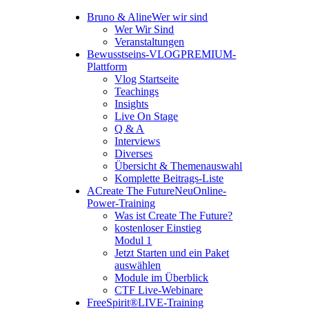
Bruno & Aline
Wer wir sind
Wer Wir Sind
Veranstaltungen
Bewusstseins-VLOG
PREMIUM-
Plattform
Vlog Startseite
Teachings
Insights
Live On Stage
Q & A
Interviews
Diverses
Übersicht & Themenauswahl
Komplette Beitrags-Liste
A
Create The Future
Neu
Online-
Power-Training
Was ist Create The Future?
kostenloser Einstieg
Modul 1
Jetzt Starten und ein Paket
auswählen
Module im Überblick
CTF Live-Webinare
FreeSpirit®
LIVE-Training