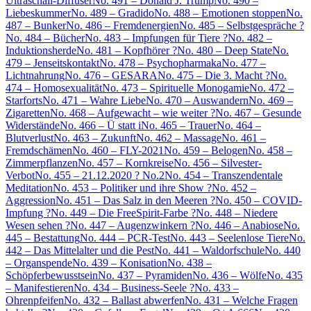
Ultraschall-Diffuser
No. 491 – Donald J. Trump
No. 490 –
Liebeskummer
No. 489 – Gradido
No. 488 – Emotionen stoppen
No.
487 – Bunker
No. 486 – Fremdenergien
No. 485 – Selbstgespräche ?
No. 484 – Bücher
No. 483 – Impfungen für Tiere ?
No. 482 –
Induktionsherde
No. 481 – Kopfhörer ?
No. 480 – Deep State
No.
479 – Jenseitskontakt
No. 478 – Psychopharmaka
No. 477 –
Lichtnahrung
No. 476 – GESARA
No. 475 – Die 3. Macht ?
No.
474 – Homosexualität
No. 473 – Spirituelle Monogamie
No. 472 –
Starforts
No. 471 – Wahre Liebe
No. 470 – Auswandern
No. 469 –
Zigaretten
No. 468 – Aufgewacht – wie weiter ?
No. 467 – Gesunde
Widerstände
No. 466 – Ü statt i
No. 465 – Trauer
No. 464 –
Blutverlust
No. 463 – Zukunft
No. 462 – Massage
No. 461 –
Fremdschämen
No. 460 – FLY-2021
No. 459 – Belogen
No. 458 –
Zimmerpflanzen
No. 457 – Kornkreise
No. 456 – Silvester-
Verbot
No. 455 – 21.12.2020 ? No.2
No. 454 – Transzendentale
Meditation
No. 453 – Politiker und ihre Show ?
No. 452 –
Aggression
No. 451 – Das Salz in den Meeren ?
No. 450 – COVID-
Impfung ?
No. 449 – Die FreeSpirit-Farbe ?
No. 448 – Niedere
Wesen sehen ?
No. 447 – Augenzwinkern ?
No. 446 – Anabiose
No.
445 – Bestattung
No. 444 – PCR-Test
No. 443 – Seelenlose Tiere
No.
442 – Das Mittelalter und die Pest
No. 441 – Waldorfschule
No. 440
– Organspende
No. 439 – Konisation
No. 438 –
Schöpferbewusstsein
No. 437 – Pyramiden
No. 436 – Wölfe
No. 435
– Manifestieren
No. 434 – Business-Seele ?
No. 433 –
Ohrenpfeifen
No. 432 – Ballast abwerfen
No. 431 – Welche Fragen