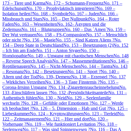
173 – Tiere und Karma
No. 172 – Schumann-Frequenz
No. 171 –
Edelschungit
No. 170 – Prophylaktisch integrieren?
No. 169 –
Isolation heilen?
No. 168 – Symbole
No. 167 – Juden
No. 166 –
Missbrauch und Stars
No. 165 – Der Nullpunkt
No. 164 – Roter
Faden
No. 163 – Wesenheiten
No. 162- Ägypten und die
Zedernuss
No. 161 – Blutgruppen
No. 160 – Das ´Amen´
No. 159 –
Der Wut vertrauen
No. 158 – FS-Compassion
No. 157 – Menschlich
oder nicht ?
No. 156 – Magie
No. 155 – Sind Katzen Aliens ?
No.
154 – Deep State in Deutschland
No. 153 – Besetzungen (2)
No. 152
– Ich bin am Ende
No. 151 – Anton Styger
No. 150 –
Homöopathie
No. 149 – Umgang mit chaotischen Menschen
No. 148
– Reverse Speech Analysis
No. 147 – Massenmeditationen
No. 146 –
Reptilienaugen
No. 145 – Nicht-Menschen
No. 144 – Tantra
No. 143
– Resonanz
No. 142 – Besetzungen
No. 141 – Sport ?
No. 140 –
Altern und der Tod
No. 139- Demenz
No. 138 – Erzengel ?
No. 137
– Wirkliches Verzeihen
No. 136 – 3 Tage Finsternis ?
No. 135 –
Corona-Irrsinn Umgang ?
No. 134 -Zigarettenraucheinnebelung
No.
133 -Einschläfern lassen ?
No. 132 -Persönlichkeitsanteile
No. 131 –
Authentisch fühlen
No. 130 – Neid
No. 129 – Seelenfamilie
wechseln ?
No. 128 – Gefühle oder Emotionen ?
No. 127 – Werde
ich beobachtet ?
No. 126 – 5. Dimension – Hab und Gut ?
No. 125 –
Liebeskummer
No. 124 – Kryptowährungen
No. 123 – Tierleid
No.
122 – Zeitmanagement
No. 121 – Hier und dort
No. 120 –
Vorhersage ?
No. 119 – Wie funktioniert Levitation ?
No. 118 –
Seelenweg
No. 117 – Was sind Spinnenwesen ?
No. 116 – Das A