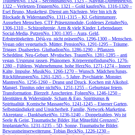
Träumen
No. 1324 – Secondhand
No. 1323 – Naivität-Dummheit
No.
1322 – Verletzen-Triggern
No. 1321 – Gold kaufen
No. 1316-1320 –
Esel Bruno, Muskeltest, Dienst am Nächsten, Wer bin ich &
Blockade & Widerstand
No. 1311-1315 – KI, Gehirntumore,
Aussehen Menschen, CTF Präsenzmodule, Goldenes Zeitalter
No.
1306-1310 – Schizophrenie, Arm & viele Kinder, Lebensdauer,
Social-Media, Putzen
No. 1301-1305 – Aura, Geld,
Erbstreitigkeiten, Déjà-vu, nicht präsent
No. 1296-1300 – Menschen,
Vegan oder vegetarisch, Mütter, Pension
No. 1291-1295 – Träume,
Trigger, Dualseelen, Gluthadion
No. 1286-1290 – Pflanzen,
Schedding, Neu-Geburt, Mystisches, Traum
No. 1281-1285 – anti
vegan, Ursprung rassen, Phänomen, Körperempfindung
No. 1276-
1280 – Fühlens, Wahrnehmung, hohe Herz
No. 1271-1274 – Innere
Kälte, Impulse, Musik
No. 1266-1270 – Wunsch, Mädchen/Jungs,
Rückführungen
No. 1261-1265 – 5 Jahre, Psychiatrie, Monster,
Mantren
No. 1256-1260 – Drang und Druck, Kochen mit Alkohol,
Mangel, Tinnitus oder nicht
No. 1251-1255 – Geburtstag feiern,
Transformation, Bierzelt, Anschreien, Folgen
No. 1246-1250 –
Identitäten & Widerstände, Scham & Ego, Spiritismus &
Spiritualität, Komische Massage
No. 1241-1245 – Eigener Garten,
Selbstständigkeit und Unsicherheit, Familie, Network-Marketing,
Akzeptanz – Dankbarkeit
No. 1236-1240 – Doppelzahlen, Wo ist
Seele & Geist, Traumatische Bilder, Hat Mitgefühl Grenzen?,
Implantate
No. 1231-1235 – 5D, Sonne, Traumatische Bilder,
Bewusstseinserweiterung, Tobias Beck
No. 1226-1230 –