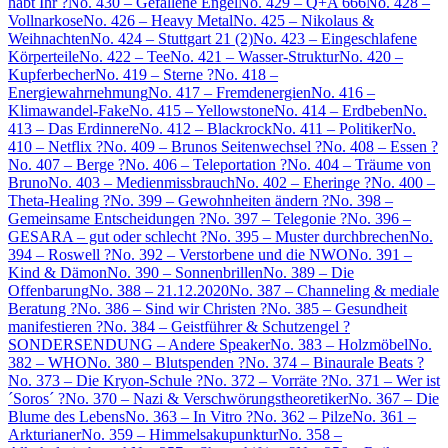
habt Ihr ?
No. 430 – Gefallene Engel
No. 429 – Q+A 666
No. 428 –
Vollnarkose
No. 426 – Heavy Metal
No. 425 – Nikolaus &
Weihnachten
No. 424 – Stuttgart 21 (2)
No. 423 – Eingeschlafene
Körperteile
No. 422 – Tee
No. 421 – Wasser-Struktur
No. 420 –
Kupferbecher
No. 419 – Sterne ?
No. 418 –
Energiewahrnehmung
No. 417 – Fremdenergien
No. 416 –
Klimawandel-Fake
No. 415 – Yellowstone
No. 414 – Erdbeben
No.
413 – Das Erdinnere
No. 412 – Blackrock
No. 411 – Politiker
No.
410 – Netflix ?
No. 409 – Brunos Seitenwechsel ?
No. 408 – Essen ?
No. 407 – Berge ?
No. 406 – Teleportation ?
No. 404 – Träume von
Bruno
No. 403 – Medienmissbrauch
No. 402 – Eheringe ?
No. 400 –
Theta-Healing ?
No. 399 – Gewohnheiten ändern ?
No. 398 –
Gemeinsame Entscheidungen ?
No. 397 – Telegonie ?
No. 396 –
GESARA – gut oder schlecht ?
No. 395 – Muster durchbrechen
No.
394 – Roswell ?
No. 392 – Verstorbene und die NWO
No. 391 –
Kind & Dämon
No. 390 – Sonnenbrillen
No. 389 – Die
Offenbarung
No. 388 – 21.12.2020
No. 387 – Channeling & mediale
Beratung ?
No. 386 – Sind wir Christen ?
No. 385 – Gesundheit
manifestieren ?
No. 384 – Geistführer & Schutzengel ?
SONDERSENDUNG – Andere Speaker
No. 383 – Holzmöbel
No.
382 – WHO
No. 380 – Blutspenden ?
No. 374 – Binaurale Beats ?
No. 373 – Die Kryon-Schule ?
No. 372 – Vorräte ?
No. 371 – Wer ist
´Soros´ ?
No. 370 – Nazi & Verschwörungstheoretiker
No. 367 – Die
Blume des Lebens
No. 363 – In Vitro ?
No. 362 – Pilze
No. 361 –
Arkturianer
No. 359 – Himmelsakupunktur
No. 358 –