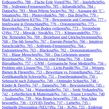
Erdkuppel
No. 788 – Flache Erde Vorteil?
No. 787 – Impfpflicht
No.
786 – Solfeggio-Frequenzen
No. 785 – Infrarotlicht
No. 784 –
Dating
No. 783 – Mont Pélerin Society
No. 782 – Ausgang der `C´-
Situation
No. 781 – Photovoltaik
No. 780 – Das Böse
No. 779 –
Mark Zuckerberg KI?
No. 778 – Bewusstsein und Corona
No. 777 –
Impfzwang in Deutschland
No. 776 – Orgonenergie
No. 775 –
Bewerten
No. 774 – Den Boden verlieren
No. 773 – Verstorbene
(2)
No. 772 – Miswäk / Siwäk
No. 771 – Klimawandel
No. 770 –
Die ´Reisenden´
No. 769 – Beziehung und Gleichschwingung
No.
768 – The 6th Sense
No. 767 – Energie-Preise
No. 766 – Intuitiver
Sprachcode
No. 765 – Solfeggio-Frequenzen
No. 764 –
Endometriose
No. 763 – Blackout
No. 762 – Demonstrationen
No.
761 – Blaue Menschen
No. 760 – Das Geheimnis unserer
Beziehung
No. 759 – Schweiz eine Firma?
No. 758 – Unser
Büroalltag
No. 757 – GNM – Germanische Neue Medizin
No. 756 –
Problem oder Lösung?
No. 755 – Licht-Pupille?
No. 754 – Wespen,
Bienen & Fliegen
No. 753 – Bewertung vs. Feststellung
No. 752 –
Zertifikatspflicht Schweiz
No. 751 – Feuerbestattung
No. 750 –
Sehnsucht nach Zuhause
No. 749 – Optimaler Schutz
No. 748 –
Kinder & Tiere
No. 747 – Tamera
No. 746 – Bewusstsein
No. 745 –
Brustkrebs
No. 744 – Waisenkinder
No. 743 – Seele Verkaufen
No.
742 – Leberflecken & Muttermale
No. 741 – Young Living
No. 740
– Spaltung
No. 739 – Was Bruno bewegt
No. 738 – Was Aline
bewegt
No. 736 – COVID-Test
No. 737 – Liebe
No. 735 –
Spirituelle Dissoziation (NEU!)
No. 734 – 3G
No. 733 – Epilepsie