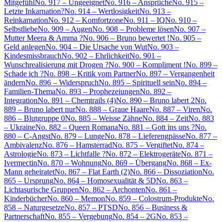
Mitgefühl
No. 917 – Ungeeignet
No. 916 – Ansprüche
No. 915 –
Letzte Inkarnation?
No. 914 – Wertlosigkeit
No. 913 –
Reinkarnation
No. 912 – Komfortzone
No. 911 – IQ
No. 910 –
Selbstliebe
No. 909 – Augen
No. 908 – Probleme lösen
No. 907 –
Mutter Meera & Amma ?
No. 906 – Bruno bewertet !
No. 905 –
Geld anlegen
No. 904 – Die Ursache von Wut
No. 903 –
Kindesmissbrauch
No. 902 – Ehrlichkeit
No. 901 –
Wunschrealisierung mit Drogen ?
No. 900 – Kompliment !
No. 899 –
Schade ich ?
No. 898 – Kritik vom Partner
No. 897 – Vergangenheit
ändern
No. 896 – Widerspruch
No. 895 – Spirituell sein
No. 894 –
Familien-Thema
No. 893 – Prophezeiungen
No. 892 –
Integration
No. 891 – Chemtrails (4)
No. 890 – Bruno labert 2
No.
889 – Bruno labert nur
No. 888 – Graue Haare
No. 887 – Viren
No.
886 – Blutgruppe 0
No. 885 – Weisse Zähne
No. 884 – Zeit
No. 883
– Ukraine
No. 882 – Queen Romana
No. 881 – Gott ins uns ?
No.
880 – C-Angst
No. 879 – Lunge
No. 878 – Lieferengpässe
No. 877 –
Ambivalenz
No. 876 – Hamsterrad
No. 875 – Vergiftet
No. 874 –
Astrologie
No. 873 – Lichtfalle ?
No. 872 – Elektrogeräte
No. 871 –
Ivermectin
No. 870 – Wohnung
No. 869 – Übergang
No. 868 – Ex-
Mann geheiratet
No. 867 – Flat Earth (2)
No. 866 – Dissoziation
No.
865 – Ursprung
No. 864 – Homosexualität & 5D
No. 863 –
Lichtasurische Gruppen
No. 862 – Archonten
No. 861 –
Kinderbücher
No. 860 – Memon
No. 859 – Colostrum-Produkte
No.
858 – Naturgesetze
No. 857 – PTSD
No. 856 – Business &
Partnerschaft
No. 855 – Vergebung
No. 854 – 2G
No. 853 –