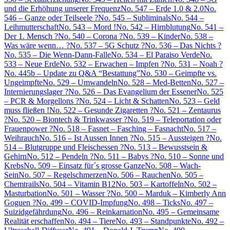
und die Erhöhung unserer Frequenz
No. 547 – Erde 1.0 & 2.0
No.
546 – Ganze oder Teilseele ?
No. 545 – Subliminals
No. 544 –
Leihmutterschaft
No. 543 – Mord !
No. 542 – Hirnblutung
No. 541 –
Der 1. Mensch ?
No. 540 – Corona ?
No. 539 – Kinder
No. 538 –
Was wäre wenn… ?
No. 537 – 5G Schutz ?
No. 536 – Das Nichts ?
No. 535 – Die Wenn-Dann-Falle
No. 534 – El Paraiso Verde
No.
533 – Neue Erde
No. 532 – Erwachen – Impfen ?
No. 531 – Noah ?
No. 445b – Update zu Q&A “Bestattung”
No. 530 – Geimpfte vs.
Ungeimpfte
No. 529 – Umwandeln
No. 528 – Med-Betten
No. 527 –
Internierungslager ?
No. 526 – Das Evangelium der Essener
No. 525
– PCR & Morgellons ?
No. 524 – Licht & Schatten
No. 523 – Geld
muss fließen !
No. 522 – Gesunde Zigaretten ?
No. 521 – Zentaurus
?
No. 520 – Biontech & Trinkwasser ?
No. 519 – Teleportation oder
Frauenpower ?
No. 518 – Fasnet – Fasching – Fasnacht
No. 517 –
Weihrauch
No. 516 – Ist Aussen Innen ?
No. 515 – Aussteigen ?
No.
514 – Blutgruppe und Fleischessen ?
No. 513 – Bewusstsein &
Gehirn
No. 512 – Pendeln ?
No. 511 – Babys ?
No. 510 – Sonne und
Krebs
No. 509 – Einsatz für´s grosse Ganze
No. 508 – Wach-
Sein
No. 507 – Regelschmerzen
No. 506 – Rauchen
No. 505 –
Chemtrails
No. 504 – Vitamin B12
No. 503 – Kartoffeln
No. 502 –
Masturbation
No. 501 – Wasser ?
No. 500 – Marduk – Kimberly Ann
Goguen ?
No. 499 – COVID-Impfung
No. 498 – Ticks
No. 497 –
Suizidgefährdung
No. 496 – Reinkarnation
No. 495 – Gemeinsame
Realität erschaffen
No. 494 – Tiere
No. 493 – Standpunkte
No. 492 –