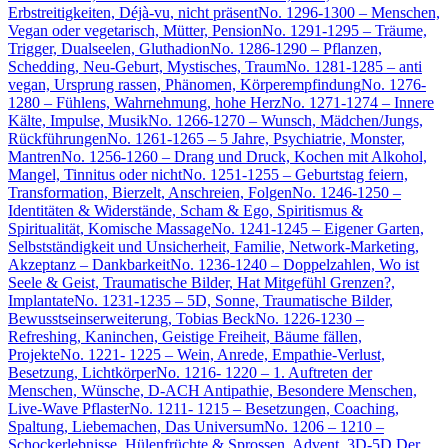
Erbstreitigkeiten, Déjà-vu, nicht präsent
No. 1296-1300 – Menschen,
Vegan oder vegetarisch, Mütter, Pension
No. 1291-1295 – Träume,
Trigger, Dualseelen, Gluthadion
No. 1286-1290 – Pflanzen,
Schedding, Neu-Geburt, Mystisches, Traum
No. 1281-1285 – anti
vegan, Ursprung rassen, Phänomen, Körperempfindung
No. 1276-
1280 – Fühlens, Wahrnehmung, hohe Herz
No. 1271-1274 – Innere
Kälte, Impulse, Musik
No. 1266-1270 – Wunsch, Mädchen/Jungs,
Rückführungen
No. 1261-1265 – 5 Jahre, Psychiatrie, Monster,
Mantren
No. 1256-1260 – Drang und Druck, Kochen mit Alkohol,
Mangel, Tinnitus oder nicht
No. 1251-1255 – Geburtstag feiern,
Transformation, Bierzelt, Anschreien, Folgen
No. 1246-1250 –
Identitäten & Widerstände, Scham & Ego, Spiritismus &
Spiritualität, Komische Massage
No. 1241-1245 – Eigener Garten,
Selbstständigkeit und Unsicherheit, Familie, Network-Marketing,
Akzeptanz – Dankbarkeit
No. 1236-1240 – Doppelzahlen, Wo ist
Seele & Geist, Traumatische Bilder, Hat Mitgefühl Grenzen?,
Implantate
No. 1231-1235 – 5D, Sonne, Traumatische Bilder,
Bewusstseinserweiterung, Tobias Beck
No. 1226-1230 –
Refreshing, Kaninchen, Geistige Freiheit, Bäume fällen,
Projekte
No. 1221- 1225 – Wein, Anrede, Empathie-Verlust,
Besetzung, Lichtkörper
No. 1216- 1220 – 1. Auftreten der
Menschen, Wünsche, D-ACH Antipathie, Besondere Menschen,
Live-Wave Pflaster
No. 1211- 1215 – Besetzungen, Coaching,
Spaltung, Liebemachen, Das Universum
No. 1206 – 1210 –
Schockerlebnisse, Hülenfrüchte & Sprossen, Advent, 3D-5D Der