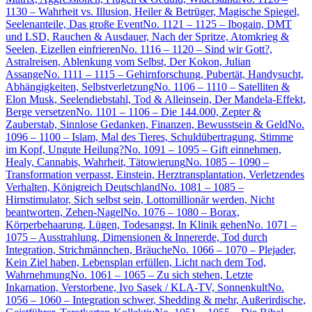
1130 – Wahrheit vs. Illusion, Heiler & Betrüger, Magische Spiegel,
Seelenanteile, Das große Event
No. 1121 – 1125 – Ibogain, DMT
und LSD, Rauchen & Ausdauer, Nach der Spritze, Atomkrieg &
Seelen, Eizellen einfrieren
No. 1116 – 1120 – Sind wir Gott?,
Astralreisen, Ablenkung vom Selbst, Der Kokon, Julian
Assange
No. 1111 – 1115 – Gehirnforschung, Pubertät, Handysucht,
Abhängigkeiten, Selbstverletzung
No. 1106 – 1110 – Satelliten &
Elon Musk, Seelendiebstahl, Tod & Alleinsein, Der Mandela-Effekt,
Berge versetzen
No. 1101 – 1106 – Die 144.000, Zepter &
Zauberstab, Sinnlose Gedanken, Finanzen, Bewusstsein & Geld
No.
1096 – 1100 – Islam, Mal des Tieres, Schuldübertragung, Stimme
im Kopf, Ungute Heilung?
No. 1091 – 1095 – Gift einnehmen,
Healy, Cannabis, Wahrheit, Tätowierung
No. 1085 – 1090 –
Transformation verpasst, Einstein, Herztransplantation, Verletzendes
Verhalten, Königreich Deutschland
No. 1081 – 1085 –
Hirnstimulator, Sich selbst sein, Lottomillionär werden, Nicht
beantworten, Zehen-Nagel
No. 1076 – 1080 – Borax,
Körperbehaarung, Lügen, Todesangst, In Klinik gehen
No. 1071 –
1075 – Ausstrahlung, Dimensionen & Innererde, Tod durch
Integration, Strichmännchen, Bräuche
No. 1066 – 1070 – Plejader,
Kein Ziel haben, Lebensplan erfüllen, Licht nach dem Tod,
Wahrnehmung
No. 1061 – 1065 – Zu sich stehen, Letzte
Inkarnation, Verstorbene, Ivo Sasek / KLA-TV, Sonnenkult
No.
1056 – 1060 – Integration schwer, Shedding & mehr, Außerirdische,