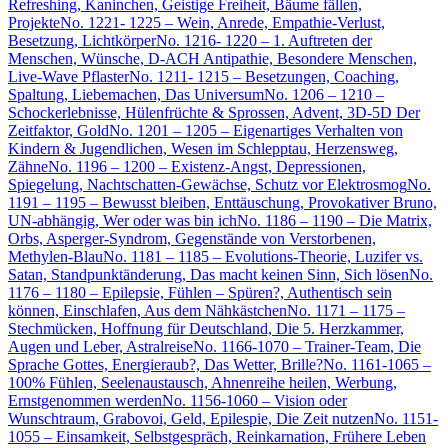
Refreshing, Kaninchen, Geistige Freiheit, Bäume fällen,
Projekte
No. 1221- 1225 – Wein, Anrede, Empathie-Verlust,
Besetzung, Lichtkörper
No. 1216- 1220 – 1. Auftreten der
Menschen, Wünsche, D-ACH Antipathie, Besondere Menschen,
Live-Wave Pflaster
No. 1211- 1215 – Besetzungen, Coaching,
Spaltung, Liebemachen, Das Universum
No. 1206 – 1210 –
Schockerlebnisse, Hülenfrüchte & Sprossen, Advent, 3D-5D Der
Zeitfaktor, Gold
No. 1201 – 1205 – Eigenartiges Verhalten von
Kindern & Jugendlichen, Wesen im Schlepptau, Herzensweg,
Zähne
No. 1196 – 1200 – Existenz-Angst, Depressionen,
Spiegelung, Nachtschatten-Gewächse, Schutz vor Elektrosmog
No.
1191 – 1195 – Bewusst bleiben, Enttäuschung, Provokativer Bruno,
UN-abhängig, Wer oder was bin ich
No. 1186 – 1190 – Die Matrix,
Orbs, Asperger-Syndrom, Gegenstände von Verstorbenen,
Methylen-Blau
No. 1181 – 1185 – Evolutions-Theorie, Luzifer vs.
Satan, Standpunktänderung, Das macht keinen Sinn, Sich lösen
No.
1176 – 1180 – Epilepsie, Fühlen – Spüren?, Authentisch sein
können, Einschlafen, Aus dem Nähkästchen
No. 1171 – 1175 –
Stechmücken, Hoffnung für Deutschland, Die 5. Herzkammer,
Augen und Leber, Astralreise
No. 1166-1070 – Trainer-Team, Die
Sprache Gottes, Energieraub?, Das Wetter, Brille?
No. 1161-1065 –
100% Fühlen, Seelenaustausch, Ahnenreihe heilen, Werbung,
Ernstgenommen werden
No. 1156-1060 – Vision oder
Wunschtraum, Grabovoi, Geld, Epilespie, Die Zeit nutzen
No. 1151-
1055 – Einsamkeit, Selbstgespräch, Reinkarnation, Frühere Leben