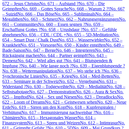
672 – Jesus Christus
No. 671 – Aufstand ?
No. 670 – Die
Geimpften
No. 669 – Gottes Sprache
No. 668 – Warum 2 ?!
No. 667
– Suizid
No. 666 – Das Böse
No. 665 – Subliminals
No. 664 –
Megalithen
No. 663 – Schmerz
No. 662 – Nahrungsergänzungen
No.
661 – Communities
No. 660 – Essen segnen ?
No. 659 –
Erschaffung Gottes ?
No. 658 – Urushdaur ?
No. 657 – Gefühle
abnehmen
No. 656 – CDL / CDL +
No. 655 – 5D-Meditation
No.
654 – Smart Dust / Chalk Dust
No. 653 – Wasserwirbler
No. 652 –
Krankheit
No. 651 – Vorsorge
No. 650 – Kinder entgiften
No. 649 –
Bade-Saison
No. 647 – Berge
No. 646 – Integrieren
No. 645 –
Rückgängig machen
No. 644 – Partner geimpft!
No. 643 –
Demenz
No. 642 – Wird alles gut ?
No. 641 – Blutspenden &
Impfung ?
No. 640 – Wie lange noch ?
No. 639 – Eigenblutspende ?
No. 638 – Wettermanipulation
No. 637 – Wo stehe ich ?
No. 636 –
Synchronische Linien
No. 635 – Krieg
No. 634 – Med-Betten
No.
633 – Seminare in der Schweiz
No. 632 – Vergebung
No. 631 –
Widerstand ?
No. 630 – Todgeweihte
No. 629 – Medialität
No. 628 –
Selbstsabotage
No. 627 – Demonstration
No. 626 – Aura & Sex
No.
625 – Impftod
No. 624 – Sex und Niesen
No. 623 – Dreadlocks
No.
622 – Loom of Dreams
No. 621 – Geistwesen sehen
No. 620 – Neue
Erde
No. 619 – Sirren um den Kopf
No. 618 – Kupferspiralen /
Verhütung
No. 617 – Immunisierung nachweisbar ?
No. 616 –
Chimären
No. 615 – Hexagonales Wasser
No. 614 –
Finanzsystem
No. 613 – Spreu und Weizen
No. 612 – Intimrasur
No.
611 – Geimpfte Gefahr ?
No. 610 – 5D
No. 609 – Mai Grundkurs ?