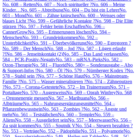
No. 608 – Retten
No. 607 – Noch spiritueller ?
No. 606 – Meine
Kinder…
No. 605 – Abtreibung
No. 604 – Du bist ein Lehrer
No.
603 – Mond
No. 601 – Zähne knirschen
No. 600 – Weisses oder
blaues Licht ?
No. 599 – Gefährliche Kontakte ?
No. 598 – Die Elite
stürzen ?
No. 597 – Fehler beim Erschaffen
No. 596 –
CannerGrow
No. 595 – Erinnerungen löschen
No. 594 –
Menschen
No. 593 – Grundeinkommen
No. 592 –
Unsterblichkeit
No. 591 – Überbevölkerung
No. 590 – Egregoren ?
No. 589 – Der Mensch
No. 588 – Jod ?
No. 587 – Lügen erlaubt
?!
No. 586 – Jenseitskontakt (2)
No. 585 – Das Land verlassen
No.
584 – PCR-Positiv-Negativ
No. 583 – mRNA-Pieks
No. 582 –
Ozon-Therapie
No. 581 – Fluorid
No. 580+ – Sonderausgabe – Abo
& Support-Infos !
No. 580 – Öl ?
No. 579 – Nürnberger Kodex ?
No.
578 – Stabil sein ?
No. 577 – Schöne Haut
No. 576 – Mainstream-
Familie ?
No. 575 – Wasser mineralisieren ?
No. 574 – Zähneputzen
?
No. 573 – Corona-Getestete
No. 572 – Im Trainerraum
No. 571 –
Portaltage
No. 570 – Augenweiss
No. 569 – Oprah Winfrey
No. 568
– Orgonenergie messen
No. 567 – Marihuana
No. 566 –
Albträume
No. 565 – Nahrungsergänzungsmittel
No. 564 –
Pflanzenbewusstsein
No. 563 – Zombies ?
No. 562 – Ängste und
mehr
No. 561 – Teststäbchen
No. 560 – Templer
No. 559 –
Aliens
No. 558 – Ausgeliefert sein
No. 557 – Meerwasser
No. 556 –
Zu spät kommen
No. 555 – Sputnik V
No. 554 – Steuern bezahlen ?
No. 553 – Verträge
No. 552 – Pädophilie
No. 551 – Polyamorie
No.
550 – Sexualerziehung
No. 549 – Heilen mit Zahlen
No. 548 – 5G