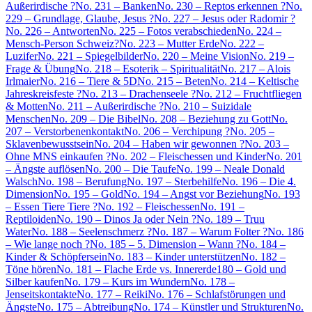
Außerirdische ?
No. 231 – Banken
No. 230 – Reptos erkennen ?
No.
229 – Grundlage, Glaube, Jesus ?
No. 227 – Jesus oder Radomir ?
No. 226 – Antworten
No. 225 – Fotos verabschieden
No. 224 –
Mensch-Person Schweiz?
No. 223 – Mutter Erde
No. 222 –
Luzifer
No. 221 – Spiegelbilder
No. 220 – Meine Vision
No. 219 –
Frage & Übung
No. 218 – Esoterik – Spiritualität
No. 217 – Alois
Irlmaier
No. 216 – Tiere & 5D
No. 215 – Beten
No. 214 – Keltische
Jahreskreisfeste ?
No. 213 – Drachenseele ?
No. 212 – Fruchtfliegen
& Motten
No. 211 – Außerirdische ?
No. 210 – Suizidale
Menschen
No. 209 – Die Bibel
No. 208 – Beziehung zu Gott
No.
207 – Verstorbenenkontakt
No. 206 – Verchipung ?
No. 205 –
Sklavenbewusstsein
No. 204 – Haben wir gewonnen ?
No. 203 –
Ohne MNS einkaufen ?
No. 202 – Fleischessen und Kinder
No. 201
– Ängste auflösen
No. 200 – Die Taufe
No. 199 – Neale Donald
Walsch
No. 198 – Berufung
No. 197 – Sterbehilfe
No. 196 – Die 4.
Dimension
No. 195 – Gold
No. 194 – Angst vor Beziehung
No. 193
– Essen Tiere Tiere ?
No. 192 – Fleischessen
No. 191 –
Reptiloiden
No. 190 – Dinos Ja oder Nein ?
No. 189 – Truu
Water
No. 188 – Seelenschmerz ?
No. 187 – Warum Folter ?
No. 186
– Wie lange noch ?
No. 185 – 5. Dimension – Wann ?
No. 184 –
Kinder & Schöpfersein
No. 183 – Kinder unterstützen
No. 182 –
Töne hören
No. 181 – Flache Erde vs. Innererde
180 – Gold und
Silber kaufen
No. 179 – Kurs im Wundern
No. 178 –
Jenseitskontakte
No. 177 – Reiki
No. 176 – Schlafstörungen und
Ängste
No. 175 – Abtreibung
No. 174 – Künstler und Strukturen
No.