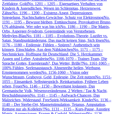
Zeitfaktor, Gold
No. 1201 – 1205 – Eigenartiges Verhalten von
Kindern & Jugendlichen, Wesen im Schlepptau, Herzensweg,
Zähne
No. 1196 – 1200 – Existenz-Angst, Depressionen,
Spiegelung, Nachtschatten-Gewächse, Schutz vor Elektrosmog
No.
1191 – 1195 – Bewusst bleiben, Enttäuschung, Provokativer Bruno,
UN-abhängig, Wer oder was bin ich
No. 1186 – 1190 – Die Matrix,
Orbs, Asperger-Syndrom, Gegenstände von Verstorbenen,
Methylen-Blau
No. 1181 – 1185 – Evolutions-Theorie, Luzifer vs.
Satan, Standpunktänderung, Das macht keinen Sinn, Sich lösen
No.
1176 – 1180 – Epilepsie, Fühlen – Spüren?, Authentisch sein
können, Einschlafen, Aus dem Nähkästchen
No. 1171 – 1175 –
Stechmücken, Hoffnung für Deutschland, Die 5. Herzkammer,
Augen und Leber, Astralreise
No. 1166-1070 – Trainer-Team, Die
Sprache Gottes, Energieraub?, Das Wetter, Brille?
No. 1161-1065 –
100% Fühlen, Seelenaustausch, Ahnenreihe heilen, Werbung,
Ernstgenommen werden
No. 1156-1060 – Vision oder
Wunschtraum, Grabovoi, Geld, Epilespie, Die Zeit nutzen
No. 1151-
1055 – Einsamkeit, Selbstgespräch, Reinkarnation, Frühere Leben
sehen, Feuer
No. 1146 – 1150 – Bewertung loslassen, Das
Germanische Volk, Wesensveränderung, 2 Welten / Tag & Nacht,
Beschuldigungen
No. 1141 – 1145 – Aufwach-Chancen, Das
Malzeichen, Widerstand, FreeSpirit-Wirksamkeit, Kinder
No. 1136 –
1140 – Der Sterbe-Ort, Magnetstimulation, Tetanus, Amputation,
Rettung nur als Kollektiv?
No. 1131 – 1135 – Kurs-Pause, Ausstieg
Matrix, Aggressionen, Fragen & Geduld, Widerstand
No. 1126 –