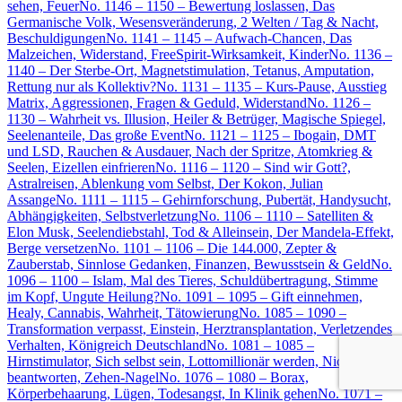
sehen, Feuer
No. 1146 – 1150 – Bewertung loslassen, Das
Germanische Volk, Wesensveränderung, 2 Welten / Tag & Nacht,
Beschuldigungen
No. 1141 – 1145 – Aufwach-Chancen, Das
Malzeichen, Widerstand, FreeSpirit-Wirksamkeit, Kinder
No. 1136 –
1140 – Der Sterbe-Ort, Magnetstimulation, Tetanus, Amputation,
Rettung nur als Kollektiv?
No. 1131 – 1135 – Kurs-Pause, Ausstieg
Matrix, Aggressionen, Fragen & Geduld, Widerstand
No. 1126 –
1130 – Wahrheit vs. Illusion, Heiler & Betrüger, Magische Spiegel,
Seelenanteile, Das große Event
No. 1121 – 1125 – Ibogain, DMT
und LSD, Rauchen & Ausdauer, Nach der Spritze, Atomkrieg &
Seelen, Eizellen einfrieren
No. 1116 – 1120 – Sind wir Gott?,
Astralreisen, Ablenkung vom Selbst, Der Kokon, Julian
Assange
No. 1111 – 1115 – Gehirnforschung, Pubertät, Handysucht,
Abhängigkeiten, Selbstverletzung
No. 1106 – 1110 – Satelliten &
Elon Musk, Seelendiebstahl, Tod & Alleinsein, Der Mandela-Effekt,
Berge versetzen
No. 1101 – 1106 – Die 144.000, Zepter &
Zauberstab, Sinnlose Gedanken, Finanzen, Bewusstsein & Geld
No.
1096 – 1100 – Islam, Mal des Tieres, Schuldübertragung, Stimme
im Kopf, Ungute Heilung?
No. 1091 – 1095 – Gift einnehmen,
Healy, Cannabis, Wahrheit, Tätowierung
No. 1085 – 1090 –
Transformation verpasst, Einstein, Herztransplantation, Verletzendes
Verhalten, Königreich Deutschland
No. 1081 – 1085 –
Hirnstimulator, Sich selbst sein, Lottomillionär werden, Nicht
beantworten, Zehen-Nagel
No. 1076 – 1080 – Borax,
Körperbehaarung, Lügen, Todesangst, In Klinik gehen
No. 1071 –