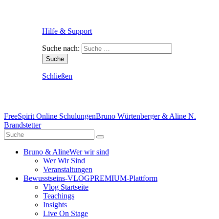
Hilfe & Support
Suche nach:
Schließen
FreeSpirit Online Schulungen
Bruno Würtenberger & Aline N.
Brandstetter
Bruno & Aline
Wer wir sind
Wer Wir Sind
Veranstaltungen
Bewusstseins-VLOG
PREMIUM-Plattform
Vlog Startseite
Teachings
Insights
Live On Stage