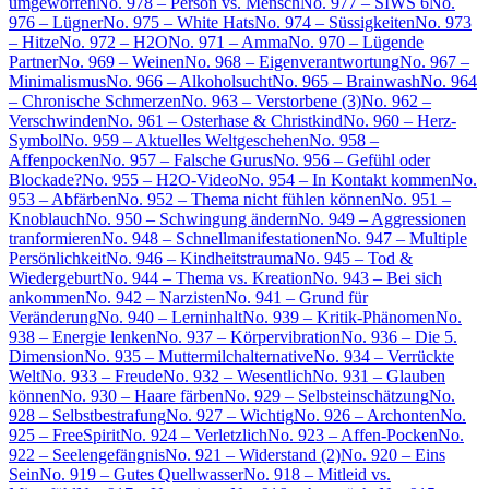
umgeworfen
No. 978 – Person vs. Mensch
No. 977 – SIWS 6
No.
976 – Lügner
No. 975 – White Hats
No. 974 – Süssigkeiten
No. 973
– Hitze
No. 972 – H2O
No. 971 – Amma
No. 970 – Lügende
Partner
No. 969 – Weinen
No. 968 – Eigenverantwortung
No. 967 –
Minimalismus
No. 966 – Alkoholsucht
No. 965 – Brainwash
No. 964
– Chronische Schmerzen
No. 963 – Verstorbene (3)
No. 962 –
Verschwinden
No. 961 – Osterhase & Christkind
No. 960 – Herz-
Symbol
No. 959 – Aktuelles Weltgeschehen
No. 958 –
Affenpocken
No. 957 – Falsche Gurus
No. 956 – Gefühl oder
Blockade?
No. 955 – H2O-Video
No. 954 – In Kontakt kommen
No.
953 – Abfärben
No. 952 – Thema nicht fühlen können
No. 951 –
Knoblauch
No. 950 – Schwingung ändern
No. 949 – Aggressionen
tranformieren
No. 948 – Schnellmanifestationen
No. 947 – Multiple
Persönlichkeit
No. 946 – Kindheitstrauma
No. 945 – Tod &
Wiedergeburt
No. 944 – Thema vs. Kreation
No. 943 – Bei sich
ankommen
No. 942 – Narzisten
No. 941 – Grund für
Veränderung
No. 940 – Lerninhalt
No. 939 – Kritik-Phänomen
No.
938 – Energie lenken
No. 937 – Körpervibration
No. 936 – Die 5.
Dimension
No. 935 – Muttermilchalternative
No. 934 – Verrückte
Welt
No. 933 – Freude
No. 932 – Wesentlich
No. 931 – Glauben
können
No. 930 – Haare färben
No. 929 – Selbsteinschätzung
No.
928 – Selbstbestrafung
No. 927 – Wichtig
No. 926 – Archonten
No.
925 – FreeSpirit
No. 924 – Verletzlich
No. 923 – Affen-Pocken
No.
922 – Seelengefängnis
No. 921 – Widerstand (2)
No. 920 – Eins
Sein
No. 919 – Gutes Quellwasser
No. 918 – Mitleid vs.