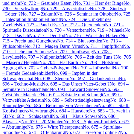
und mehr
No. 732 – Gesundes Essen ?
No. 731 – Herr der Ringe
No.
730 – Verschwörung
No. 729 – Ausserirdische
No. 728 – Sind wir
“Götter”?
No. 727 – Zukunft
No. 726 – Seminar im Oktober
No. 725
– Integration funktioniert nicht
No. 724 – Die Umkehr des
Zweifels
No. 723 – Panda Eyes
No. 722 – Querdenken
No. 721 –
Spirituelle Dissoziation
No. 720 – Verstorbene
No. 719 – Mihaela
No.
718 – Das Ich
No. 717 – Der Tod
No. 716 – Wo ist der Haken?
No.
715 – Precht und Gurgeltests
No. 714 – Blut spenden
No. 713 –
Philosophie
No. 712 – Magen-Darm-Virus
No. 711 – Impfpflicht
No.
710 – Liebe und Schmerz
No. 709 – Impfzwang
No. 708 –
Lavylites
No. 707 – Nullpunktfeld
No. 706 – Zeit des Tuns ?
No. 705
– Masern / Hepatits
No. 704 – Flat Earth ?
No. 703 – Notstrom-
Aggregat
No. 702 – Cyber-Polygon ?
No. 701 – Infraschall
No. 700
– Fremde Gedankenbilder
No. 699 – Impfen in der
Schwangerschaft
No. 698 – Steuern
No. 697 – Gedankenlesen
No.
696 – Techno-Musik
No. 695 – Das Unser Vater-Gebet ?
No. 694 –
Seminare in Deutschland
No. 693 – Edward Snowden
No. 692 –
Geist über Materie ?
No. 691 – Kristalle und Schungit
No. 690 –
Verzweifelte Atheistin
No. 689 – Selbstständigkeitszwang
No. 688 –
Raumpflege
No. 686 – Befreiung von Wesenheiten
No. 685 – Stadt-
Kopfschmerz-Verwirrung
No. 684 – Haustiere
No. 683 – Tierwelt in
5D
No. 682 – Schlaganfall
No. 681 – Klaus Schwab
No. 680 –
Blavatsky
No. 679 – 20 Minuten
No. 678 – Spinnen-Phobie
No. 677
– Abtrünnige
No. 676 – Wirre Therapeuten
No. 675 – Spirulina-
Smoothie
No. 674 – Offenbarung
No. 673 – FreeSpirit online ?
No.