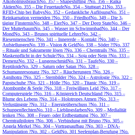
Alkoholmissbrauch
No. 357 – Shapeshifting ?
No. 356 – Raika
Aktien
No. 355 – Die Feuertaufe
No. 354 – Stuttgart 21
No. 353 –
RFID-Chip bei Babys
No. 352 – Gedankliche Auflösung
No. 351 –
Reinkarnation vermeiden ?
No. 350 – Friedhof
No. 349 – Die 3-
tägige Finsternis
No. 348 – Eier
No. 347 – Der Deep State
No. 346 –
Der Mutterbaum
No. 345 – Wasser im Schwimmbad
No. 344 – Der
Mond
No. 343 – Brunos spirituelle Lehrer
No. 342 –
Riesenmenschen ?
No. 341 – Innererde – Kontakt ?
No. 340 –
Aufstellungen
No. 339 – Vision & Geld
No. 338 – Söder ?!
No. 337
– Rituale und Sakramente lösen ?
No. 336 – Chemtrails ?
No. 335 –
Maskenpflicht in der Schule?
No. 334 – Soja oder Nein ?
No. 333 –
Demenz
No. 332 – Lungenschmid
No. 331 – Taufe
No. 330 –
Reptiloide
No. 329 – Saturn oder Satan ?
No. 328 –
Schumannresonanz ?
No. 327 – Räucherungen ?
No. 326 –
Agnihotra ?
No. 325 – Sternbilder ?
No. 324 – Astrologie ?
No. 322 –
Papstschuhe ?
No. 321 – Hölle ?
No. 320 – Titanic ?
No. 319 –
Atombombe & Seele ?
No. 318 – Freiwilliges Leid ?
No. 317 –
Computerspiele ?
No. 316 – Königreich Deutschland ?
No. 315 –
Blume des Lebens ?
No. 314 – Holotropes Atmen ?
No. 313 –
Verlustängste ?
No. 312 – Energieüberschuss ?
No. 311 –
Schuppenflechten
No. 310 – Lieblingsfarben
No. 309 – Medialität
lenken ?
No. 308 – Feuer- oder Erdbestattung ?
No. 307 –
Chemtrailpiloten ?
No. 306 – Verbindung mit Bruno ?
No. 305 –
Angela Merkel ?
No. 304 – Vortragsaufbau ?
No. 303 – DNA-
Manipulation ?
No. 302 – Geld
No. 301 Seelenplan-Berufung ?
No.