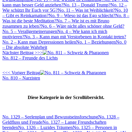
kann man besser Geld anziehen?
No. 13 – Donald Trump?
No. 12 –
Wie schützt Ihr Euch vor 5G?
No. 11 – Was ist Weiblichkeit?
No. 10
– Gibt es Reinkarnation?
No. 9 – Wieso ist das Ego schlecht?
No. 8 –
Was ist die beste Meditation?
No. 7 – Wie ist es mit Bruno
zusammen zu leben?
No. 6 – Wäre nicht alles schöner ohne Geld?
No. 5 – Verallgemeinerungen
No. 4 – Wie kann ich mich
motivieren?
No. 3 – Kann man mit Verstorbenen in Kontakt treten?
No. 2 – Kann man Depressionen heilen
No. 1 – Beziehungen
No. 0
– Die absolute Wahrheit
Nächster Beitrag >>>
No. 812 – Freunde des Lichts
<<< Voriger Beitrag
No. 810 – Narzisten
Diese Kategorie in der Scrollübersicht.
No. 1329 – Seelenplan und Bewusstseinsforschung
No. 1328 –
Geldfluss und Freude
No. 1327 – Lange Freundschaften
beenden
No. 1326 – Luzides Träumen
No. 1325 – Personen in