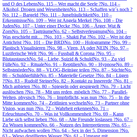
und O des Lebens
No. 115 – Wer macht die Seele ?
No. 114 –
Alkohol, Drogen und Wesenheiten
No. 113 – Schaffen wir´s noch ?
No. 112 – Bargeld ?
No. 111 – Jungfräulichkeit
No. 110 –
Erkenntnisse
No. 109 – Wer ist Angela Merkel ?
No. 108 – Die
Juden
No. 107 – Unter einer Decke ?
No. 106 – Ärger, Wut &
Zorn
No. 105 – Tagträume
No. 62 – Selbstverleugnung
No. 104 –
Was geschieht mit… ?
No. 103 – Shakti Pat ?
No. 102 – Wer ist der
Antichrist ?
No. 101 – Die BRD
No. 100 – Hologramme ?
No. 99 –
Plastisch Visualisieren ?
No. 98 – Viren, JA oder NEIN ?
No. 97 –
Luziferische Welt ?
No. 96 – Fussball & Corona ?
No. 95 –
Blutaustausch
No. 94 – Liebe, Suizid & Schuld
No. 93 – Zu viel
Fülle
No. 92 – Rituale
No. 91 – Reptilien
No. 90 – Hypnose
No. 89 –
Selbstmörder
No. 88 – VLOG-Beiträge teilen ?
No. 87 – Süchte
No.
86 – Schuldgefühle
No. 85 – Materielle Gesetze ?
No. 84 – Lügen
?!
No. 83 – Rudolf Steiner
No. 82 – Kontakt zu Innererde ?
No. 81 –
Mich anbieten ?
No. 80 – Spiegeln oder gespiegelt ?
No. 79 – Licht
auslöschen ?
No. 78 – Mit uns reden, möglich ?
No. 77 – Parallel-
Welten, physisch ?
No. 76 – Impfpflicht, was nun ?
No. 75 – In die
Mitte kommen
No. 74 – Zeitlinien wechseln
No. 73 – Partner ohne
Vision, was nun ?
No. 72 – Wahrheit erkennen
No. 71 –
Erleuchtung
No. 70 – Was ist Vollkommenheit ?
No. 69 – Kann
Liebe sich selbst lieben ?
No. 68 – Alte Freunde loslassen ?
No. 67 –
Zu Wissen kommen
No. 66 – Nutzen des Interpretierens ?
No. 65 –
Nicht aufwachen wollen ?
No. 64 – Sex in der 5. Dimension ?
No.
63 – Wieso destilliertes Wasser ?
No. 61 – Umgang mit