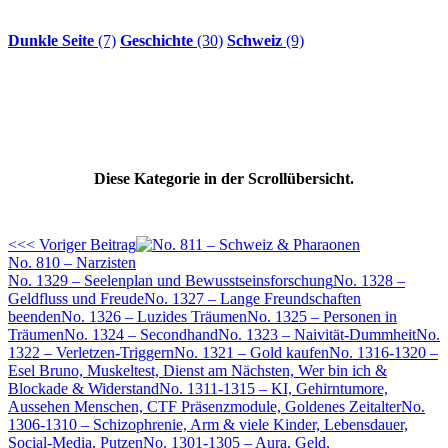
Dunkle Seite
(7)
Geschichte
(30)
Schweiz
(9)
Diese Kategorie in der Scrollübersicht.
<<< Voriger Beitrag
No. 810 – Narzisten
No. 1329 – Seelenplan und Bewusstseinsforschung
No. 1328 –
Geldfluss und Freude
No. 1327 – Lange Freundschaften
beenden
No. 1326 – Luzides Träumen
No. 1325 – Personen in
Träumen
No. 1324 – Secondhand
No. 1323 – Naivität-Dummheit
No.
1322 – Verletzen-Triggern
No. 1321 – Gold kaufen
No. 1316-1320 –
Esel Bruno, Muskeltest, Dienst am Nächsten, Wer bin ich &
Blockade & Widerstand
No. 1311-1315 – KI, Gehirntumore,
Aussehen Menschen, CTF Präsenzmodule, Goldenes Zeitalter
No.
1306-1310 – Schizophrenie, Arm & viele Kinder, Lebensdauer,
Social-Media, Putzen
No. 1301-1305 – Aura, Geld,