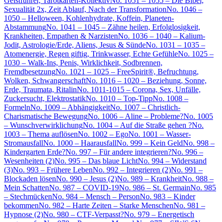
Geistführer, Tarotkarten-Kollektiv
No. 1051 – 1055 – Die Bibel,
Sexualität 2x, Zeit Ablauf, Nach der Transformation
No. 1046 –
1050 – Helloween, Kohlenhydrate, Koffein, Planeten-
Abstammung
No. 1041 – 1045 – Zähne heilen, Erfolglosigkeit,
Krankheiten, Empathen & Narzisten
No. 1036 – 1040 – Kalium-
Jodit, Astrologie/Erde, Aliens, Jesus & Sünde
No. 1031 – 1035 –
Atomenergie, Regen giftig, Trinkwasser, Echte Gefühle
No. 1025 –
1030 – Walk-Ins, Penis, Wirklichkeit, Sodbrennen,
Fremdbesetzung
No. 1021 – 1025 – FreeSpirit®, Befruchtung,
Wolken, Schwangerschaft
No. 1016 – 1020 – Beziehung, Sonne,
Erde, Traumata, Ritalin
No. 1011-1015 – Corona, Sex, Unfälle,
Zuckersucht, Elektrostatik
No. 1010 – Top-Tipp
No. 1008 –
Formeln
No. 1009 – Abhängigkeit
No. 1007 – Christlich-
Charismatische Bewegung
No. 1006 – Aline – Probleme?
No. 1005
– Wunschverwirklichung
No. 1004 – Auf die Straße gehen ?
No.
1003 – Thema auflösen
No. 1002 – Ego
No. 1001 – Wasser-
Stromausfall
No. 1000 – Haarausfall
No. 999 – Kein Geld
No. 998 –
Kindergarten Erde?
No. 997 – Für andere integrieren?
No. 996 –
Wesenheiten (2)
No. 995 – Das blaue Licht
No. 994 – Widerstand
(3)
No. 993 – Frühere Leben
No. 992 – Integrieren (2)
No. 991 –
Blockaden lösen
No. 990 – Jesus (2)
No. 989 – Krankheit
No. 988 –
Mein Schatten
No. 987 – COVID-19
No. 986 – St. Germain
No. 985
– Stechmücken
No. 984 – Mensch – Person
No. 983 – Kinder
bekommen
No. 982 – Harte Zeiten – Starke Menschen
No. 981 –
Hypnose (2)
No. 980 – CTF-Verpasst?
No. 979 – Energetisch