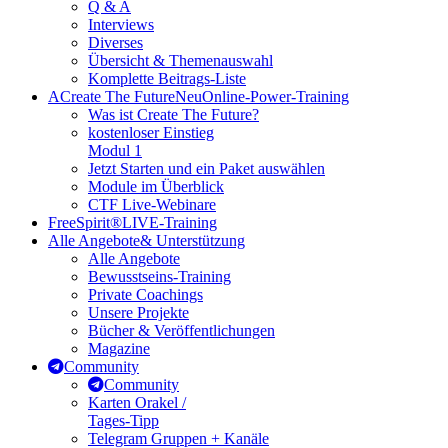
Q & A
Interviews
Diverses
Übersicht & Themenauswahl
Komplette Beitrags-Liste
A
Create The Future
Neu
Online-Power-Training
Was ist Create The Future?
kostenloser Einstieg
Modul 1
Jetzt Starten und ein Paket auswählen
Module im Überblick
CTF Live-Webinare
FreeSpirit®
LIVE-Training
Alle Angebote
& Unterstützung
Alle Angebote
Bewusstseins-Training
Private Coachings
Unsere Projekte
Bücher & Veröffentlichungen
Magazine
Community
Community
Karten Orakel /
Tages-Tipp
Telegram Gruppen + Kanäle