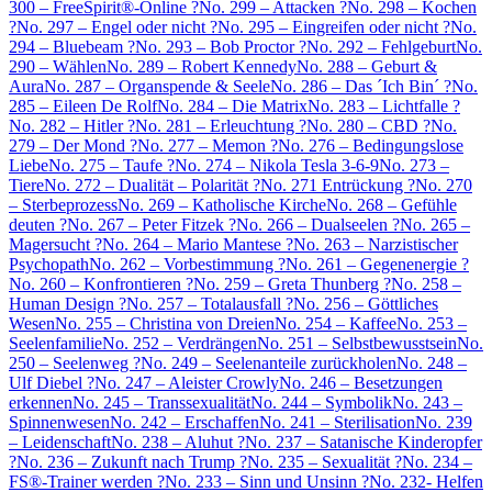
300 – FreeSpirit®-Online ?
No. 299 – Attacken ?
No. 298 – Kochen
?
No. 297 – Engel oder nicht ?
No. 295 – Eingreifen oder nicht ?
No.
294 – Bluebeam ?
No. 293 – Bob Proctor ?
No. 292 – Fehlgeburt
No.
290 – Wählen
No. 289 – Robert Kennedy
No. 288 – Geburt &
Aura
No. 287 – Organspende & Seele
No. 286 – Das ´Ich Bin´ ?
No.
285 – Eileen De Rolf
No. 284 – Die Matrix
No. 283 – Lichtfalle ?
No. 282 – Hitler ?
No. 281 – Erleuchtung ?
No. 280 – CBD ?
No.
279 – Der Mond ?
No. 277 – Memon ?
No. 276 – Bedingungslose
Liebe
No. 275 – Taufe ?
No. 274 – Nikola Tesla 3-6-9
No. 273 –
Tiere
No. 272 – Dualität – Polarität ?
No. 271 Entrückung ?
No. 270
– Sterbeprozess
No. 269 – Katholische Kirche
No. 268 – Gefühle
deuten ?
No. 267 – Peter Fitzek ?
No. 266 – Dualseelen ?
No. 265 –
Magersucht ?
No. 264 – Mario Mantese ?
No. 263 – Narzistischer
Psychopath
No. 262 – Vorbestimmung ?
No. 261 – Gegenenergie ?
No. 260 – Konfrontieren ?
No. 259 – Greta Thunberg ?
No. 258 –
Human Design ?
No. 257 – Totalausfall ?
No. 256 – Göttliches
Wesen
No. 255 – Christina von Dreien
No. 254 – Kaffee
No. 253 –
Seelenfamilie
No. 252 – Verdrängen
No. 251 – Selbstbewusstsein
No.
250 – Seelenweg ?
No. 249 – Seelenanteile zurückholen
No. 248 –
Ulf Diebel ?
No. 247 – Aleister Crowly
No. 246 – Besetzungen
erkennen
No. 245 – Transsexualität
No. 244 – Symbolik
No. 243 –
Spinnenwesen
No. 242 – Erschaffen
No. 241 – Sterilisation
No. 239
– Leidenschaft
No. 238 – Aluhut ?
No. 237 – Satanische Kinderopfer
?
No. 236 – Zukunft nach Trump ?
No. 235 – Sexualität ?
No. 234 –
FS®-Trainer werden ?
No. 233 – Sinn und Unsinn ?
No. 232- Helfen