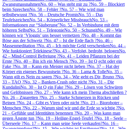
Zwangsmassnahmen
No. 60 – Was steht mir zu ?
No. 59 – Blockiert
beim Sprechen
No. 58 – Fehler ?
No. 57 – Wie wird man
selbstbewusst ?
No. 56 – Deutsche Promis
No. 55 – Das
Teufelszeichen
No. 54 – Körperlicher Missbrauch
No. 53 –
Informationen zur “Säuberung”
No. 52 – In Verbindung mit dem
höheren Selbst
No. 51 – Telegonie
No. 50 – Schungit
No. 49 – Wie
können wir ‘Vloggis’ uns besser vernetzen ?
No. 48 – Kommt das
Böse aus der Schweiz ?
No. 47 – Ist die Erde flach ?
No. 46 –
Massenmeditation ?
No. 45 – Ich möchte Geld verschenken
No. 44 –
Wie funktioniert Telekinese?
No. 43 – Verfolgt, bedroht, belogen
No.
42 – Mind-Control Befreiung ?
No. 41 – Leiden Pflanzen bei der
Ernte ?
No. 40 – Bin ich ein Mensch ?
No. 39 – Ist Q echt oder ein
Fake ?
No. 38 – Kann ein Meister nicht lieben ?
No. 37 – Hat der
Körper ein eigenes Bewusstsein ?
No. 36 – Lama & Tolle
No. 35 –
Wann gilt es Nein zu sagen ?
No. 34 – Wie geht es Dir, Bruno ?
No.
33 – TAO ?
No. 32 – Banken-Crash oder nicht ?
No. 31 – Die
Kundalini
No. 30 – Ist Q ein Fake ?
No. 29 – Lösen von Schwüren
und Gelöbnissen ?
No. 27 – Wie kann ich mein Thema abschließen ?
No. 26 – Zigaretten ?
No. 25 – Starke Schmerzen in Rücken und
Beinen ?
No. 24 – Gibt es Viren oder nicht ?
No. 23 – Bioroboter –
Menschen ?
No. 22 – Warum sind wir und die Erde so wichtig ?
No.
21 – Gefühle und Identitäten benennen ?
No. 20 – Was kann man
gegen Ängste tun ?
No. 19 – Heilige-Engel-Teufel ?
No. 18 – Seele –
Überseele ?
No. 17 – Kann man seine Seele verkaufen?
No. 16 –
Zwangsimpfung?
No. 15 – Wie wichtig ist Ernährung?
No. 14 – Wie