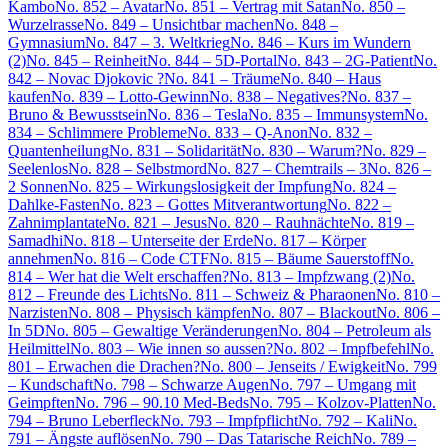
Kambo
No. 852 – Avatar
No. 851 – Vertrag mit Satan
No. 850 –
Wurzelrasse
No. 849 – Unsichtbar machen
No. 848 –
Gymnasium
No. 847 – 3. Weltkrieg
No. 846 – Kurs im Wundern
(2)
No. 845 – Reinheit
No. 844 – 5D-Portal
No. 843 – 2G-Patient
No.
842 – Novac Djokovic ?
No. 841 – Träume
No. 840 – Haus
kaufen
No. 839 – Lotto-Gewinn
No. 838 – Negatives?
No. 837 –
Bruno & Bewusstsein
No. 836 – Tesla
No. 835 – Immunsystem
No.
834 – Schlimmere Probleme
No. 833 – Q-Anon
No. 832 –
Quantenheilung
No. 831 – Solidarität
No. 830 – Warum?
No. 829 –
Seelenlos
No. 828 – Selbstmord
No. 827 – Chemtrails – 3
No. 826 –
2 Sonnen
No. 825 – Wirkungslosigkeit der Impfung
No. 824 –
Dahlke-Fasten
No. 823 – Gottes Mitverantwortung
No. 822 –
Zahnimplantate
No. 821 – Jesus
No. 820 – Rauhnächte
No. 819 –
Samadhi
No. 818 – Unterseite der Erde
No. 817 – Körper
annehmen
No. 816 – Code CTF
No. 815 – Bäume Sauerstoff
No.
814 – Wer hat die Welt erschaffen?
No. 813 – Impfzwang (2)
No.
812 – Freunde des Lichts
No. 811 – Schweiz & Pharaonen
No. 810 –
Narzisten
No. 808 – Physisch kämpfen
No. 807 – Blackout
No. 806 –
In 5D
No. 805 – Gewaltige Veränderungen
No. 804 – Petroleum als
Heilmittel
No. 803 – Wie innen so aussen?
No. 802 – Impfbefehl
No.
801 – Erwachen die Drachen?
No. 800 – Jenseits / Ewigkeit
No. 799
– Kundschaft
No. 798 – Schwarze Augen
No. 797 – Umgang mit
Geimpften
No. 796 – 90.10 Med-Beds
No. 795 – Kolzov-Platten
No.
794 – Bruno Leberfleck
No. 793 – Impfpflicht
No. 792 – Kali
No.
791 – Ängste auflösen
No. 790 – Das Tatarische Reich
No. 789 –