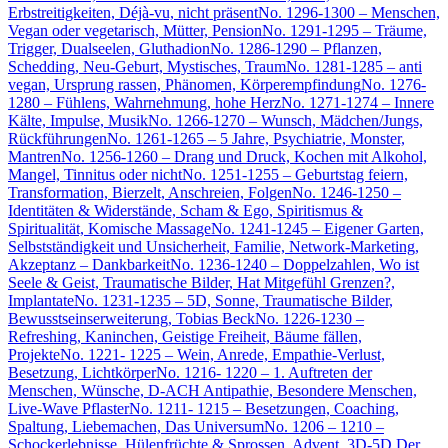
Erbstreitigkeiten, Déjà-vu, nicht präsent
No. 1296-1300 – Menschen,
Vegan oder vegetarisch, Mütter, Pension
No. 1291-1295 – Träume,
Trigger, Dualseelen, Gluthadion
No. 1286-1290 – Pflanzen,
Schedding, Neu-Geburt, Mystisches, Traum
No. 1281-1285 – anti
vegan, Ursprung rassen, Phänomen, Körperempfindung
No. 1276-
1280 – Fühlens, Wahrnehmung, hohe Herz
No. 1271-1274 – Innere
Kälte, Impulse, Musik
No. 1266-1270 – Wunsch, Mädchen/Jungs,
Rückführungen
No. 1261-1265 – 5 Jahre, Psychiatrie, Monster,
Mantren
No. 1256-1260 – Drang und Druck, Kochen mit Alkohol,
Mangel, Tinnitus oder nicht
No. 1251-1255 – Geburtstag feiern,
Transformation, Bierzelt, Anschreien, Folgen
No. 1246-1250 –
Identitäten & Widerstände, Scham & Ego, Spiritismus &
Spiritualität, Komische Massage
No. 1241-1245 – Eigener Garten,
Selbstständigkeit und Unsicherheit, Familie, Network-Marketing,
Akzeptanz – Dankbarkeit
No. 1236-1240 – Doppelzahlen, Wo ist
Seele & Geist, Traumatische Bilder, Hat Mitgefühl Grenzen?,
Implantate
No. 1231-1235 – 5D, Sonne, Traumatische Bilder,
Bewusstseinserweiterung, Tobias Beck
No. 1226-1230 –
Refreshing, Kaninchen, Geistige Freiheit, Bäume fällen,
Projekte
No. 1221- 1225 – Wein, Anrede, Empathie-Verlust,
Besetzung, Lichtkörper
No. 1216- 1220 – 1. Auftreten der
Menschen, Wünsche, D-ACH Antipathie, Besondere Menschen,
Live-Wave Pflaster
No. 1211- 1215 – Besetzungen, Coaching,
Spaltung, Liebemachen, Das Universum
No. 1206 – 1210 –
Schockerlebnisse, Hülenfrüchte & Sprossen, Advent, 3D-5D Der