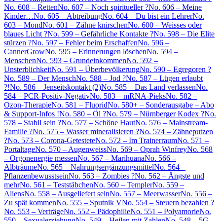
No. 608 – Retten
No. 607 – Noch spiritueller ?
No. 606 – Meine
Kinder…
No. 605 – Abtreibung
No. 604 – Du bist ein Lehrer
No.
603 – Mond
No. 601 – Zähne knirschen
No. 600 – Weisses oder
blaues Licht ?
No. 599 – Gefährliche Kontakte ?
No. 598 – Die Elite
stürzen ?
No. 597 – Fehler beim Erschaffen
No. 596 –
CannerGrow
No. 595 – Erinnerungen löschen
No. 594 –
Menschen
No. 593 – Grundeinkommen
No. 592 –
Unsterblichkeit
No. 591 – Überbevölkerung
No. 590 – Egregoren ?
No. 589 – Der Mensch
No. 588 – Jod ?
No. 587 – Lügen erlaubt
?!
No. 586 – Jenseitskontakt (2)
No. 585 – Das Land verlassen
No.
584 – PCR-Positiv-Negativ
No. 583 – mRNA-Pieks
No. 582 –
Ozon-Therapie
No. 581 – Fluorid
No. 580+ – Sonderausgabe – Abo
& Support-Infos !
No. 580 – Öl ?
No. 579 – Nürnberger Kodex ?
No.
578 – Stabil sein ?
No. 577 – Schöne Haut
No. 576 – Mainstream-
Familie ?
No. 575 – Wasser mineralisieren ?
No. 574 – Zähneputzen
?
No. 573 – Corona-Getestete
No. 572 – Im Trainerraum
No. 571 –
Portaltage
No. 570 – Augenweiss
No. 569 – Oprah Winfrey
No. 568
– Orgonenergie messen
No. 567 – Marihuana
No. 566 –
Albträume
No. 565 – Nahrungsergänzungsmittel
No. 564 –
Pflanzenbewusstsein
No. 563 – Zombies ?
No. 562 – Ängste und
mehr
No. 561 – Teststäbchen
No. 560 – Templer
No. 559 –
Aliens
No. 558 – Ausgeliefert sein
No. 557 – Meerwasser
No. 556 –
Zu spät kommen
No. 555 – Sputnik V
No. 554 – Steuern bezahlen ?
No. 553 – Verträge
No. 552 – Pädophilie
No. 551 – Polyamorie
No.
550 – Sexualerziehung
No. 549 – Heilen mit Zahlen
No. 548 – 5G