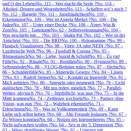
und O des Lebens
No. 115 – Wer macht die Seele ?
No. 114 –
Alkohol, Drogen und Wesenheiten
No. 113 – Schaffen wir´s noch ?
No. 112 – Bargeld ?
No. 111 – Jungfräulichkeit
No. 110 –
Erkenntnisse
No. 109 – Wer ist Angela Merkel ?
No. 108 – Die
Juden
No. 107 – Unter einer Decke ?
No. 106 – Ärger, Wut &
Zorn
No. 105 – Tagträume
No. 62 – Selbstverleugnung
No. 104 –
Was geschieht mit… ?
No. 103 – Shakti Pat ?
No. 102 – Wer ist der
Antichrist ?
No. 101 – Die BRD
No. 100 – Hologramme ?
No. 99 –
Plastisch Visualisieren ?
No. 98 – Viren, JA oder NEIN ?
No. 97 –
Luziferische Welt ?
No. 96 – Fussball & Corona ?
No. 95 –
Blutaustausch
No. 94 – Liebe, Suizid & Schuld
No. 93 – Zu viel
Fülle
No. 92 – Rituale
No. 91 – Reptilien
No. 90 – Hypnose
No. 89 –
Selbstmörder
No. 88 – VLOG-Beiträge teilen ?
No. 87 – Süchte
No.
86 – Schuldgefühle
No. 85 – Materielle Gesetze ?
No. 84 – Lügen
?!
No. 83 – Rudolf Steiner
No. 82 – Kontakt zu Innererde ?
No. 81 –
Mich anbieten ?
No. 80 – Spiegeln oder gespiegelt ?
No. 79 – Licht
auslöschen ?
No. 78 – Mit uns reden, möglich ?
No. 77 – Parallel-
Welten, physisch ?
No. 76 – Impfpflicht, was nun ?
No. 75 – In die
Mitte kommen
No. 74 – Zeitlinien wechseln
No. 73 – Partner ohne
Vision, was nun ?
No. 72 – Wahrheit erkennen
No. 71 –
Erleuchtung
No. 70 – Was ist Vollkommenheit ?
No. 69 – Kann
Liebe sich selbst lieben ?
No. 68 – Alte Freunde loslassen ?
No. 67 –
Zu Wissen kommen
No. 66 – Nutzen des Interpretierens ?
No. 65 –
Nicht aufwachen wollen ?
No. 64 – Sex in der 5. Dimension ?
No.
63 – Wieso destilliertes Wasser ?
No. 61 – Umgang mit