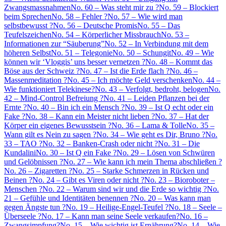
Zwangsmassnahmen
No. 60 – Was steht mir zu ?
No. 59 – Blockiert
beim Sprechen
No. 58 – Fehler ?
No. 57 – Wie wird man
selbstbewusst ?
No. 56 – Deutsche Promis
No. 55 – Das
Teufelszeichen
No. 54 – Körperlicher Missbrauch
No. 53 –
Informationen zur “Säuberung”
No. 52 – In Verbindung mit dem
höheren Selbst
No. 51 – Telegonie
No. 50 – Schungit
No. 49 – Wie
können wir ‘Vloggis’ uns besser vernetzen ?
No. 48 – Kommt das
Böse aus der Schweiz ?
No. 47 – Ist die Erde flach ?
No. 46 –
Massenmeditation ?
No. 45 – Ich möchte Geld verschenken
No. 44 –
Wie funktioniert Telekinese?
No. 43 – Verfolgt, bedroht, belogen
No.
42 – Mind-Control Befreiung ?
No. 41 – Leiden Pflanzen bei der
Ernte ?
No. 40 – Bin ich ein Mensch ?
No. 39 – Ist Q echt oder ein
Fake ?
No. 38 – Kann ein Meister nicht lieben ?
No. 37 – Hat der
Körper ein eigenes Bewusstsein ?
No. 36 – Lama & Tolle
No. 35 –
Wann gilt es Nein zu sagen ?
No. 34 – Wie geht es Dir, Bruno ?
No.
33 – TAO ?
No. 32 – Banken-Crash oder nicht ?
No. 31 – Die
Kundalini
No. 30 – Ist Q ein Fake ?
No. 29 – Lösen von Schwüren
und Gelöbnissen ?
No. 27 – Wie kann ich mein Thema abschließen ?
No. 26 – Zigaretten ?
No. 25 – Starke Schmerzen in Rücken und
Beinen ?
No. 24 – Gibt es Viren oder nicht ?
No. 23 – Bioroboter –
Menschen ?
No. 22 – Warum sind wir und die Erde so wichtig ?
No.
21 – Gefühle und Identitäten benennen ?
No. 20 – Was kann man
gegen Ängste tun ?
No. 19 – Heilige-Engel-Teufel ?
No. 18 – Seele –
Überseele ?
No. 17 – Kann man seine Seele verkaufen?
No. 16 –
Zwangsimpfung?
No. 15 – Wie wichtig ist Ernährung?
No. 14 – Wie