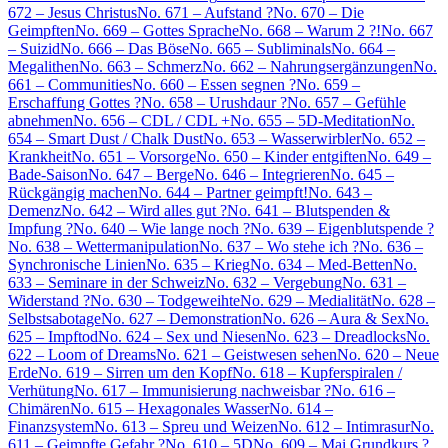
672 – Jesus Christus
No. 671 – Aufstand ?
No. 670 – Die
Geimpften
No. 669 – Gottes Sprache
No. 668 – Warum 2 ?!
No. 667
– Suizid
No. 666 – Das Böse
No. 665 – Subliminals
No. 664 –
Megalithen
No. 663 – Schmerz
No. 662 – Nahrungsergänzungen
No.
661 – Communities
No. 660 – Essen segnen ?
No. 659 –
Erschaffung Gottes ?
No. 658 – Urushdaur ?
No. 657 – Gefühle
abnehmen
No. 656 – CDL / CDL +
No. 655 – 5D-Meditation
No.
654 – Smart Dust / Chalk Dust
No. 653 – Wasserwirbler
No. 652 –
Krankheit
No. 651 – Vorsorge
No. 650 – Kinder entgiften
No. 649 –
Bade-Saison
No. 647 – Berge
No. 646 – Integrieren
No. 645 –
Rückgängig machen
No. 644 – Partner geimpft!
No. 643 –
Demenz
No. 642 – Wird alles gut ?
No. 641 – Blutspenden &
Impfung ?
No. 640 – Wie lange noch ?
No. 639 – Eigenblutspende ?
No. 638 – Wettermanipulation
No. 637 – Wo stehe ich ?
No. 636 –
Synchronische Linien
No. 635 – Krieg
No. 634 – Med-Betten
No.
633 – Seminare in der Schweiz
No. 632 – Vergebung
No. 631 –
Widerstand ?
No. 630 – Todgeweihte
No. 629 – Medialität
No. 628 –
Selbstsabotage
No. 627 – Demonstration
No. 626 – Aura & Sex
No.
625 – Impftod
No. 624 – Sex und Niesen
No. 623 – Dreadlocks
No.
622 – Loom of Dreams
No. 621 – Geistwesen sehen
No. 620 – Neue
Erde
No. 619 – Sirren um den Kopf
No. 618 – Kupferspiralen /
Verhütung
No. 617 – Immunisierung nachweisbar ?
No. 616 –
Chimären
No. 615 – Hexagonales Wasser
No. 614 –
Finanzsystem
No. 613 – Spreu und Weizen
No. 612 – Intimrasur
No.
611 – Geimpfte Gefahr ?
No. 610 – 5D
No. 609 – Mai Grundkurs ?