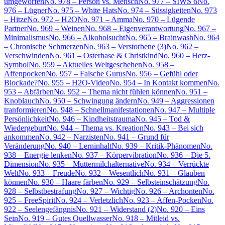
umgeworfen
No. 978 – Person vs. Mensch
No. 977 – SIWS 6
No.
976 – Lügner
No. 975 – White Hats
No. 974 – Süssigkeiten
No. 973
– Hitze
No. 972 – H2O
No. 971 – Amma
No. 970 – Lügende
Partner
No. 969 – Weinen
No. 968 – Eigenverantwortung
No. 967 –
Minimalismus
No. 966 – Alkoholsucht
No. 965 – Brainwash
No. 964
– Chronische Schmerzen
No. 963 – Verstorbene (3)
No. 962 –
Verschwinden
No. 961 – Osterhase & Christkind
No. 960 – Herz-
Symbol
No. 959 – Aktuelles Weltgeschehen
No. 958 –
Affenpocken
No. 957 – Falsche Gurus
No. 956 – Gefühl oder
Blockade?
No. 955 – H2O-Video
No. 954 – In Kontakt kommen
No.
953 – Abfärben
No. 952 – Thema nicht fühlen können
No. 951 –
Knoblauch
No. 950 – Schwingung ändern
No. 949 – Aggressionen
tranformieren
No. 948 – Schnellmanifestationen
No. 947 – Multiple
Persönlichkeit
No. 946 – Kindheitstrauma
No. 945 – Tod &
Wiedergeburt
No. 944 – Thema vs. Kreation
No. 943 – Bei sich
ankommen
No. 942 – Narzisten
No. 941 – Grund für
Veränderung
No. 940 – Lerninhalt
No. 939 – Kritik-Phänomen
No.
938 – Energie lenken
No. 937 – Körpervibration
No. 936 – Die 5.
Dimension
No. 935 – Muttermilchalternative
No. 934 – Verrückte
Welt
No. 933 – Freude
No. 932 – Wesentlich
No. 931 – Glauben
können
No. 930 – Haare färben
No. 929 – Selbsteinschätzung
No.
928 – Selbstbestrafung
No. 927 – Wichtig
No. 926 – Archonten
No.
925 – FreeSpirit
No. 924 – Verletzlich
No. 923 – Affen-Pocken
No.
922 – Seelengefängnis
No. 921 – Widerstand (2)
No. 920 – Eins
Sein
No. 919 – Gutes Quellwasser
No. 918 – Mitleid vs.