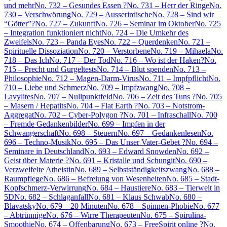
und mehr
No. 732 – Gesundes Essen ?
No. 731 – Herr der Ringe
No.
730 – Verschwörung
No. 729 – Ausserirdische
No. 728 – Sind wir
“Götter”?
No. 727 – Zukunft
No. 726 – Seminar im Oktober
No. 725
– Integration funktioniert nicht
No. 724 – Die Umkehr des
Zweifels
No. 723 – Panda Eyes
No. 722 – Querdenken
No. 721 –
Spirituelle Dissoziation
No. 720 – Verstorbene
No. 719 – Mihaela
No.
718 – Das Ich
No. 717 – Der Tod
No. 716 – Wo ist der Haken?
No.
715 – Precht und Gurgeltests
No. 714 – Blut spenden
No. 713 –
Philosophie
No. 712 – Magen-Darm-Virus
No. 711 – Impfpflicht
No.
710 – Liebe und Schmerz
No. 709 – Impfzwang
No. 708 –
Lavylites
No. 707 – Nullpunktfeld
No. 706 – Zeit des Tuns ?
No. 705
– Masern / Hepatits
No. 704 – Flat Earth ?
No. 703 – Notstrom-
Aggregat
No. 702 – Cyber-Polygon ?
No. 701 – Infraschall
No. 700
– Fremde Gedankenbilder
No. 699 – Impfen in der
Schwangerschaft
No. 698 – Steuern
No. 697 – Gedankenlesen
No.
696 – Techno-Musik
No. 695 – Das Unser Vater-Gebet ?
No. 694 –
Seminare in Deutschland
No. 693 – Edward Snowden
No. 692 –
Geist über Materie ?
No. 691 – Kristalle und Schungit
No. 690 –
Verzweifelte Atheistin
No. 689 – Selbstständigkeitszwang
No. 688 –
Raumpflege
No. 686 – Befreiung von Wesenheiten
No. 685 – Stadt-
Kopfschmerz-Verwirrung
No. 684 – Haustiere
No. 683 – Tierwelt in
5D
No. 682 – Schlaganfall
No. 681 – Klaus Schwab
No. 680 –
Blavatsky
No. 679 – 20 Minuten
No. 678 – Spinnen-Phobie
No. 677
– Abtrünnige
No. 676 – Wirre Therapeuten
No. 675 – Spirulina-
Smoothie
No. 674 – Offenbarung
No. 673 – FreeSpirit online ?
No.