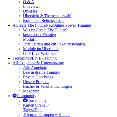
Q & A
Interviews
Diverses
Übersicht & Themenauswahl
Komplette Beitrags-Liste
A
Create The Future
Neu
Online-Power-Training
Was ist Create The Future?
kostenloser Einstieg
Modul 1
Jetzt Starten und ein Paket auswählen
Module im Überblick
CTF Live-Webinare
FreeSpirit®
LIVE-Training
Alle Angebote
& Unterstützung
Alle Angebote
Bewusstseins-Training
Private Coachings
Unsere Projekte
Bücher & Veröffentlichungen
Magazine
Community
Community
Karten Orakel /
Tages-Tipp
Telegram Gruppen + Kanäle