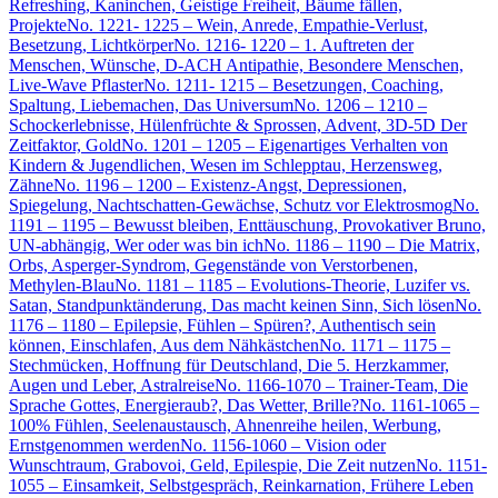
Refreshing, Kaninchen, Geistige Freiheit, Bäume fällen,
Projekte
No. 1221- 1225 – Wein, Anrede, Empathie-Verlust,
Besetzung, Lichtkörper
No. 1216- 1220 – 1. Auftreten der
Menschen, Wünsche, D-ACH Antipathie, Besondere Menschen,
Live-Wave Pflaster
No. 1211- 1215 – Besetzungen, Coaching,
Spaltung, Liebemachen, Das Universum
No. 1206 – 1210 –
Schockerlebnisse, Hülenfrüchte & Sprossen, Advent, 3D-5D Der
Zeitfaktor, Gold
No. 1201 – 1205 – Eigenartiges Verhalten von
Kindern & Jugendlichen, Wesen im Schlepptau, Herzensweg,
Zähne
No. 1196 – 1200 – Existenz-Angst, Depressionen,
Spiegelung, Nachtschatten-Gewächse, Schutz vor Elektrosmog
No.
1191 – 1195 – Bewusst bleiben, Enttäuschung, Provokativer Bruno,
UN-abhängig, Wer oder was bin ich
No. 1186 – 1190 – Die Matrix,
Orbs, Asperger-Syndrom, Gegenstände von Verstorbenen,
Methylen-Blau
No. 1181 – 1185 – Evolutions-Theorie, Luzifer vs.
Satan, Standpunktänderung, Das macht keinen Sinn, Sich lösen
No.
1176 – 1180 – Epilepsie, Fühlen – Spüren?, Authentisch sein
können, Einschlafen, Aus dem Nähkästchen
No. 1171 – 1175 –
Stechmücken, Hoffnung für Deutschland, Die 5. Herzkammer,
Augen und Leber, Astralreise
No. 1166-1070 – Trainer-Team, Die
Sprache Gottes, Energieraub?, Das Wetter, Brille?
No. 1161-1065 –
100% Fühlen, Seelenaustausch, Ahnenreihe heilen, Werbung,
Ernstgenommen werden
No. 1156-1060 – Vision oder
Wunschtraum, Grabovoi, Geld, Epilespie, Die Zeit nutzen
No. 1151-
1055 – Einsamkeit, Selbstgespräch, Reinkarnation, Frühere Leben