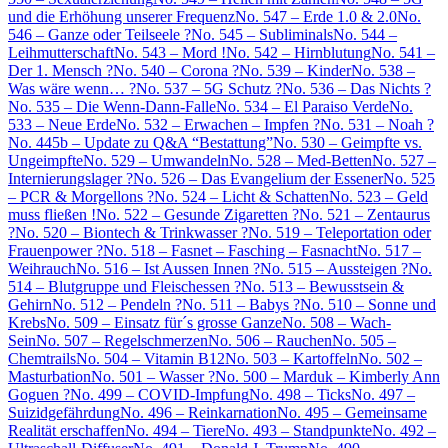
und die Erhöhung unserer Frequenz
No. 547 – Erde 1.0 & 2.0
No.
546 – Ganze oder Teilseele ?
No. 545 – Subliminals
No. 544 –
Leihmutterschaft
No. 543 – Mord !
No. 542 – Hirnblutung
No. 541 –
Der 1. Mensch ?
No. 540 – Corona ?
No. 539 – Kinder
No. 538 –
Was wäre wenn… ?
No. 537 – 5G Schutz ?
No. 536 – Das Nichts ?
No. 535 – Die Wenn-Dann-Falle
No. 534 – El Paraiso Verde
No.
533 – Neue Erde
No. 532 – Erwachen – Impfen ?
No. 531 – Noah ?
No. 445b – Update zu Q&A “Bestattung”
No. 530 – Geimpfte vs.
Ungeimpfte
No. 529 – Umwandeln
No. 528 – Med-Betten
No. 527 –
Internierungslager ?
No. 526 – Das Evangelium der Essener
No. 525
– PCR & Morgellons ?
No. 524 – Licht & Schatten
No. 523 – Geld
muss fließen !
No. 522 – Gesunde Zigaretten ?
No. 521 – Zentaurus
?
No. 520 – Biontech & Trinkwasser ?
No. 519 – Teleportation oder
Frauenpower ?
No. 518 – Fasnet – Fasching – Fasnacht
No. 517 –
Weihrauch
No. 516 – Ist Aussen Innen ?
No. 515 – Aussteigen ?
No.
514 – Blutgruppe und Fleischessen ?
No. 513 – Bewusstsein &
Gehirn
No. 512 – Pendeln ?
No. 511 – Babys ?
No. 510 – Sonne und
Krebs
No. 509 – Einsatz für´s grosse Ganze
No. 508 – Wach-
Sein
No. 507 – Regelschmerzen
No. 506 – Rauchen
No. 505 –
Chemtrails
No. 504 – Vitamin B12
No. 503 – Kartoffeln
No. 502 –
Masturbation
No. 501 – Wasser ?
No. 500 – Marduk – Kimberly Ann
Goguen ?
No. 499 – COVID-Impfung
No. 498 – Ticks
No. 497 –
Suizidgefährdung
No. 496 – Reinkarnation
No. 495 – Gemeinsame
Realität erschaffen
No. 494 – Tiere
No. 493 – Standpunkte
No. 492 –