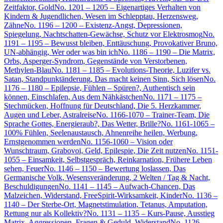
Zeitfaktor, Gold
No. 1201 – 1205 – Eigenartiges Verhalten von
Kindern & Jugendlichen, Wesen im Schlepptau, Herzensweg,
Zähne
No. 1196 – 1200 – Existenz-Angst, Depressionen,
Spiegelung, Nachtschatten-Gewächse, Schutz vor Elektrosmog
No.
1191 – 1195 – Bewusst bleiben, Enttäuschung, Provokativer Bruno,
UN-abhängig, Wer oder was bin ich
No. 1186 – 1190 – Die Matrix,
Orbs, Asperger-Syndrom, Gegenstände von Verstorbenen,
Methylen-Blau
No. 1181 – 1185 – Evolutions-Theorie, Luzifer vs.
Satan, Standpunktänderung, Das macht keinen Sinn, Sich lösen
No.
1176 – 1180 – Epilepsie, Fühlen – Spüren?, Authentisch sein
können, Einschlafen, Aus dem Nähkästchen
No. 1171 – 1175 –
Stechmücken, Hoffnung für Deutschland, Die 5. Herzkammer,
Augen und Leber, Astralreise
No. 1166-1070 – Trainer-Team, Die
Sprache Gottes, Energieraub?, Das Wetter, Brille?
No. 1161-1065 –
100% Fühlen, Seelenaustausch, Ahnenreihe heilen, Werbung,
Ernstgenommen werden
No. 1156-1060 – Vision oder
Wunschtraum, Grabovoi, Geld, Epilespie, Die Zeit nutzen
No. 1151-
1055 – Einsamkeit, Selbstgespräch, Reinkarnation, Frühere Leben
sehen, Feuer
No. 1146 – 1150 – Bewertung loslassen, Das
Germanische Volk, Wesensveränderung, 2 Welten / Tag & Nacht,
Beschuldigungen
No. 1141 – 1145 – Aufwach-Chancen, Das
Malzeichen, Widerstand, FreeSpirit-Wirksamkeit, Kinder
No. 1136 –
1140 – Der Sterbe-Ort, Magnetstimulation, Tetanus, Amputation,
Rettung nur als Kollektiv?
No. 1131 – 1135 – Kurs-Pause, Ausstieg
Matrix, Aggressionen, Fragen & Geduld, Widerstand
No. 1126 –