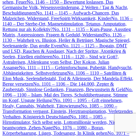
sehen, Feuer
No. 1146 – 1150 – Bewertung loslassen, Das
Germanische Volk, Wesensveränderung, 2 Welten / Tag & Nacht,
Beschuldigungen
No. 1141 – 1145 – Aufwach-Chancen, Das
Malzeichen, Widerstand, FreeSpirit-Wirksamkeit, Kinder
No. 1136 –
1140 – Der Sterbe-Ort, Magnetstimulation, Tetanus, Amputation,
Rettung nur als Kollektiv?
No. 1131 – 1135 – Kurs-Pause, Ausstieg
Matrix, Aggressionen, Fragen & Geduld, Widerstand
No. 1126 –
1130 – Wahrheit vs. Illusion, Heiler & Betrüger, Magische Spiegel,
Seelenanteile, Das große Event
No. 1121 – 1125 – Ibogain, DMT
und LSD, Rauchen & Ausdauer, Nach der Spritze, Atomkrieg &
Seelen, Eizellen einfrieren
No. 1116 – 1120 – Sind wir Gott?,
Astralreisen, Ablenkung vom Selbst, Der Kokon, Julian
Assange
No. 1111 – 1115 – Gehirnforschung, Pubertät, Handysucht,
Abhängigkeiten, Selbstverletzung
No. 1106 – 1110 – Satelliten &
Elon Musk, Seelendiebstahl, Tod & Alleinsein, Der Mandela-Effekt,
Berge versetzen
No. 1101 – 1106 – Die 144.000, Zepter &
Zauberstab, Sinnlose Gedanken, Finanzen, Bewusstsein & Geld
No.
1096 – 1100 – Islam, Mal des Tieres, Schuldübertragung, Stimme
im Kopf, Ungute Heilung?
No. 1091 – 1095 – Gift einnehmen,
Healy, Cannabis, Wahrheit, Tätowierung
No. 1085 – 1090 –
Transformation verpasst, Einstein, Herztransplantation, Verletzendes
Verhalten, Königreich Deutschland
No. 1081 – 1085 –
Hirnstimulator, Sich selbst sein, Lottomillionär werden, Nicht
beantworten, Zehen-Nagel
No. 1076 – 1080 – Borax,
Körperbehaarung, Lügen, Todesangst, In Klinik gehen
No. 1071 –