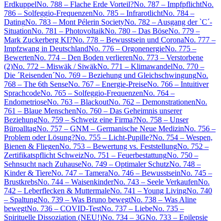
Erdkuppel
No. 788 – Flache Erde Vorteil?
No. 787 – Impfpflicht
No.
786 – Solfeggio-Frequenzen
No. 785 – Infrarotlicht
No. 784 –
Dating
No. 783 – Mont Pélerin Society
No. 782 – Ausgang der `C´-
Situation
No. 781 – Photovoltaik
No. 780 – Das Böse
No. 779 –
Mark Zuckerberg KI?
No. 778 – Bewusstsein und Corona
No. 777 –
Impfzwang in Deutschland
No. 776 – Orgonenergie
No. 775 –
Bewerten
No. 774 – Den Boden verlieren
No. 773 – Verstorbene
(2)
No. 772 – Miswäk / Siwäk
No. 771 – Klimawandel
No. 770 –
Die ´Reisenden´
No. 769 – Beziehung und Gleichschwingung
No.
768 – The 6th Sense
No. 767 – Energie-Preise
No. 766 – Intuitiver
Sprachcode
No. 765 – Solfeggio-Frequenzen
No. 764 –
Endometriose
No. 763 – Blackout
No. 762 – Demonstrationen
No.
761 – Blaue Menschen
No. 760 – Das Geheimnis unserer
Beziehung
No. 759 – Schweiz eine Firma?
No. 758 – Unser
Büroalltag
No. 757 – GNM – Germanische Neue Medizin
No. 756 –
Problem oder Lösung?
No. 755 – Licht-Pupille?
No. 754 – Wespen,
Bienen & Fliegen
No. 753 – Bewertung vs. Feststellung
No. 752 –
Zertifikatspflicht Schweiz
No. 751 – Feuerbestattung
No. 750 –
Sehnsucht nach Zuhause
No. 749 – Optimaler Schutz
No. 748 –
Kinder & Tiere
No. 747 – Tamera
No. 746 – Bewusstsein
No. 745 –
Brustkrebs
No. 744 – Waisenkinder
No. 743 – Seele Verkaufen
No.
742 – Leberflecken & Muttermale
No. 741 – Young Living
No. 740
– Spaltung
No. 739 – Was Bruno bewegt
No. 738 – Was Aline
bewegt
No. 736 – COVID-Test
No. 737 – Liebe
No. 735 –
Spirituelle Dissoziation (NEU!)
No. 734 – 3G
No. 733 – Epilepsie