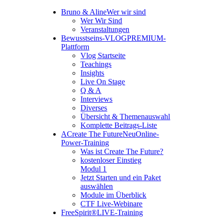
Bruno & Aline
Wer wir sind
Wer Wir Sind
Veranstaltungen
Bewusstseins-VLOG
PREMIUM-
Plattform
Vlog Startseite
Teachings
Insights
Live On Stage
Q & A
Interviews
Diverses
Übersicht & Themenauswahl
Komplette Beitrags-Liste
A
Create The Future
Neu
Online-
Power-Training
Was ist Create The Future?
kostenloser Einstieg
Modul 1
Jetzt Starten und ein Paket
auswählen
Module im Überblick
CTF Live-Webinare
FreeSpirit®
LIVE-Training