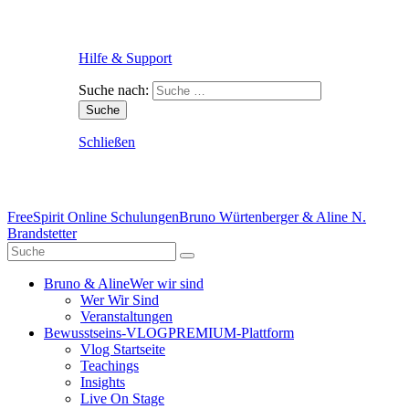
Hilfe & Support
Suche nach:
Schließen
FreeSpirit Online Schulungen
Bruno Würtenberger & Aline N.
Brandstetter
Bruno & Aline
Wer wir sind
Wer Wir Sind
Veranstaltungen
Bewusstseins-VLOG
PREMIUM-Plattform
Vlog Startseite
Teachings
Insights
Live On Stage