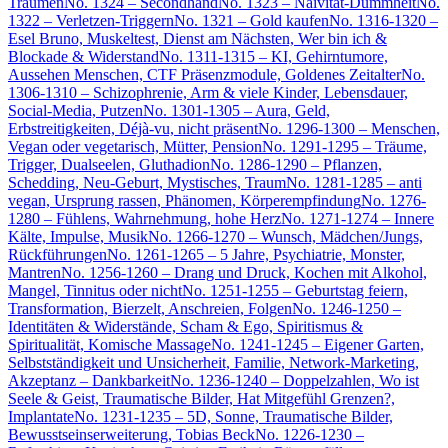
Träumen
No. 1324 – Secondhand
No. 1323 – Naivität-Dummheit
No.
1322 – Verletzen-Triggern
No. 1321 – Gold kaufen
No. 1316-1320 –
Esel Bruno, Muskeltest, Dienst am Nächsten, Wer bin ich &
Blockade & Widerstand
No. 1311-1315 – KI, Gehirntumore,
Aussehen Menschen, CTF Präsenzmodule, Goldenes Zeitalter
No.
1306-1310 – Schizophrenie, Arm & viele Kinder, Lebensdauer,
Social-Media, Putzen
No. 1301-1305 – Aura, Geld,
Erbstreitigkeiten, Déjà-vu, nicht präsent
No. 1296-1300 – Menschen,
Vegan oder vegetarisch, Mütter, Pension
No. 1291-1295 – Träume,
Trigger, Dualseelen, Gluthadion
No. 1286-1290 – Pflanzen,
Schedding, Neu-Geburt, Mystisches, Traum
No. 1281-1285 – anti
vegan, Ursprung rassen, Phänomen, Körperempfindung
No. 1276-
1280 – Fühlens, Wahrnehmung, hohe Herz
No. 1271-1274 – Innere
Kälte, Impulse, Musik
No. 1266-1270 – Wunsch, Mädchen/Jungs,
Rückführungen
No. 1261-1265 – 5 Jahre, Psychiatrie, Monster,
Mantren
No. 1256-1260 – Drang und Druck, Kochen mit Alkohol,
Mangel, Tinnitus oder nicht
No. 1251-1255 – Geburtstag feiern,
Transformation, Bierzelt, Anschreien, Folgen
No. 1246-1250 –
Identitäten & Widerstände, Scham & Ego, Spiritismus &
Spiritualität, Komische Massage
No. 1241-1245 – Eigener Garten,
Selbstständigkeit und Unsicherheit, Familie, Network-Marketing,
Akzeptanz – Dankbarkeit
No. 1236-1240 – Doppelzahlen, Wo ist
Seele & Geist, Traumatische Bilder, Hat Mitgefühl Grenzen?,
Implantate
No. 1231-1235 – 5D, Sonne, Traumatische Bilder,
Bewusstseinserweiterung, Tobias Beck
No. 1226-1230 –