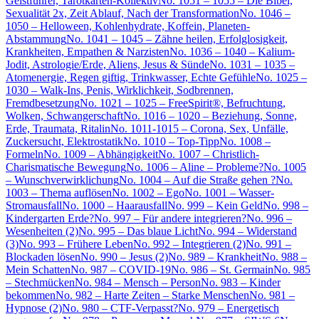
Geistführer, Tarotkarten-Kollektiv
No. 1051 – 1055 – Die Bibel,
Sexualität 2x, Zeit Ablauf, Nach der Transformation
No. 1046 –
1050 – Helloween, Kohlenhydrate, Koffein, Planeten-
Abstammung
No. 1041 – 1045 – Zähne heilen, Erfolglosigkeit,
Krankheiten, Empathen & Narzisten
No. 1036 – 1040 – Kalium-
Jodit, Astrologie/Erde, Aliens, Jesus & Sünde
No. 1031 – 1035 –
Atomenergie, Regen giftig, Trinkwasser, Echte Gefühle
No. 1025 –
1030 – Walk-Ins, Penis, Wirklichkeit, Sodbrennen,
Fremdbesetzung
No. 1021 – 1025 – FreeSpirit®, Befruchtung,
Wolken, Schwangerschaft
No. 1016 – 1020 – Beziehung, Sonne,
Erde, Traumata, Ritalin
No. 1011-1015 – Corona, Sex, Unfälle,
Zuckersucht, Elektrostatik
No. 1010 – Top-Tipp
No. 1008 –
Formeln
No. 1009 – Abhängigkeit
No. 1007 – Christlich-
Charismatische Bewegung
No. 1006 – Aline – Probleme?
No. 1005
– Wunschverwirklichung
No. 1004 – Auf die Straße gehen ?
No.
1003 – Thema auflösen
No. 1002 – Ego
No. 1001 – Wasser-
Stromausfall
No. 1000 – Haarausfall
No. 999 – Kein Geld
No. 998 –
Kindergarten Erde?
No. 997 – Für andere integrieren?
No. 996 –
Wesenheiten (2)
No. 995 – Das blaue Licht
No. 994 – Widerstand
(3)
No. 993 – Frühere Leben
No. 992 – Integrieren (2)
No. 991 –
Blockaden lösen
No. 990 – Jesus (2)
No. 989 – Krankheit
No. 988 –
Mein Schatten
No. 987 – COVID-19
No. 986 – St. Germain
No. 985
– Stechmücken
No. 984 – Mensch – Person
No. 983 – Kinder
bekommen
No. 982 – Harte Zeiten – Starke Menschen
No. 981 –
Hypnose (2)
No. 980 – CTF-Verpasst?
No. 979 – Energetisch