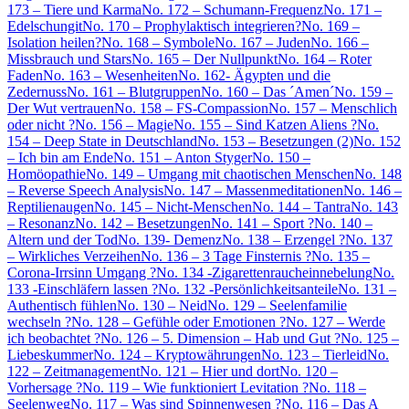
173 – Tiere und Karma
No. 172 – Schumann-Frequenz
No. 171 –
Edelschungit
No. 170 – Prophylaktisch integrieren?
No. 169 –
Isolation heilen?
No. 168 – Symbole
No. 167 – Juden
No. 166 –
Missbrauch und Stars
No. 165 – Der Nullpunkt
No. 164 – Roter
Faden
No. 163 – Wesenheiten
No. 162- Ägypten und die
Zedernuss
No. 161 – Blutgruppen
No. 160 – Das ´Amen´
No. 159 –
Der Wut vertrauen
No. 158 – FS-Compassion
No. 157 – Menschlich
oder nicht ?
No. 156 – Magie
No. 155 – Sind Katzen Aliens ?
No.
154 – Deep State in Deutschland
No. 153 – Besetzungen (2)
No. 152
– Ich bin am Ende
No. 151 – Anton Styger
No. 150 –
Homöopathie
No. 149 – Umgang mit chaotischen Menschen
No. 148
– Reverse Speech Analysis
No. 147 – Massenmeditationen
No. 146 –
Reptilienaugen
No. 145 – Nicht-Menschen
No. 144 – Tantra
No. 143
– Resonanz
No. 142 – Besetzungen
No. 141 – Sport ?
No. 140 –
Altern und der Tod
No. 139- Demenz
No. 138 – Erzengel ?
No. 137
– Wirkliches Verzeihen
No. 136 – 3 Tage Finsternis ?
No. 135 –
Corona-Irrsinn Umgang ?
No. 134 -Zigarettenraucheinnebelung
No.
133 -Einschläfern lassen ?
No. 132 -Persönlichkeitsanteile
No. 131 –
Authentisch fühlen
No. 130 – Neid
No. 129 – Seelenfamilie
wechseln ?
No. 128 – Gefühle oder Emotionen ?
No. 127 – Werde
ich beobachtet ?
No. 126 – 5. Dimension – Hab und Gut ?
No. 125 –
Liebeskummer
No. 124 – Kryptowährungen
No. 123 – Tierleid
No.
122 – Zeitmanagement
No. 121 – Hier und dort
No. 120 –
Vorhersage ?
No. 119 – Wie funktioniert Levitation ?
No. 118 –
Seelenweg
No. 117 – Was sind Spinnenwesen ?
No. 116 – Das A