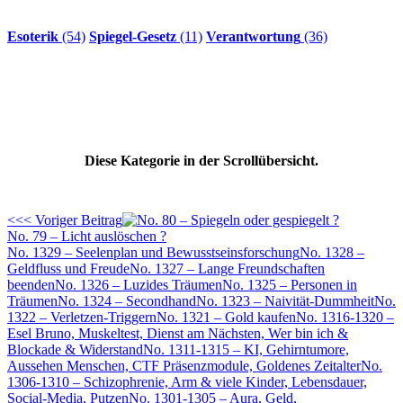
Esoterik
(54)
Spiegel-Gesetz
(11)
Verantwortung
(36)
Diese Kategorie in der Scrollübersicht.
<<< Voriger Beitrag
No. 79 – Licht auslöschen ?
No. 1329 – Seelenplan und Bewusstseinsforschung
No. 1328 –
Geldfluss und Freude
No. 1327 – Lange Freundschaften
beenden
No. 1326 – Luzides Träumen
No. 1325 – Personen in
Träumen
No. 1324 – Secondhand
No. 1323 – Naivität-Dummheit
No.
1322 – Verletzen-Triggern
No. 1321 – Gold kaufen
No. 1316-1320 –
Esel Bruno, Muskeltest, Dienst am Nächsten, Wer bin ich &
Blockade & Widerstand
No. 1311-1315 – KI, Gehirntumore,
Aussehen Menschen, CTF Präsenzmodule, Goldenes Zeitalter
No.
1306-1310 – Schizophrenie, Arm & viele Kinder, Lebensdauer,
Social-Media, Putzen
No. 1301-1305 – Aura, Geld,