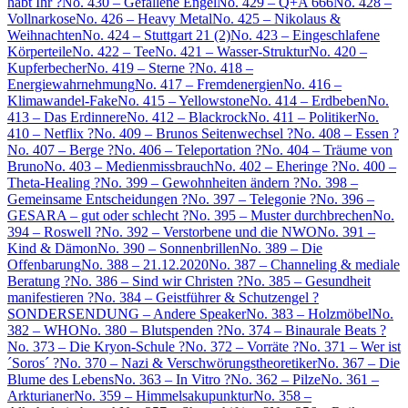
habt Ihr ?
No. 430 – Gefallene Engel
No. 429 – Q+A 666
No. 428 –
Vollnarkose
No. 426 – Heavy Metal
No. 425 – Nikolaus &
Weihnachten
No. 424 – Stuttgart 21 (2)
No. 423 – Eingeschlafene
Körperteile
No. 422 – Tee
No. 421 – Wasser-Struktur
No. 420 –
Kupferbecher
No. 419 – Sterne ?
No. 418 –
Energiewahrnehmung
No. 417 – Fremdenergien
No. 416 –
Klimawandel-Fake
No. 415 – Yellowstone
No. 414 – Erdbeben
No.
413 – Das Erdinnere
No. 412 – Blackrock
No. 411 – Politiker
No.
410 – Netflix ?
No. 409 – Brunos Seitenwechsel ?
No. 408 – Essen ?
No. 407 – Berge ?
No. 406 – Teleportation ?
No. 404 – Träume von
Bruno
No. 403 – Medienmissbrauch
No. 402 – Eheringe ?
No. 400 –
Theta-Healing ?
No. 399 – Gewohnheiten ändern ?
No. 398 –
Gemeinsame Entscheidungen ?
No. 397 – Telegonie ?
No. 396 –
GESARA – gut oder schlecht ?
No. 395 – Muster durchbrechen
No.
394 – Roswell ?
No. 392 – Verstorbene und die NWO
No. 391 –
Kind & Dämon
No. 390 – Sonnenbrillen
No. 389 – Die
Offenbarung
No. 388 – 21.12.2020
No. 387 – Channeling & mediale
Beratung ?
No. 386 – Sind wir Christen ?
No. 385 – Gesundheit
manifestieren ?
No. 384 – Geistführer & Schutzengel ?
SONDERSENDUNG – Andere Speaker
No. 383 – Holzmöbel
No.
382 – WHO
No. 380 – Blutspenden ?
No. 374 – Binaurale Beats ?
No. 373 – Die Kryon-Schule ?
No. 372 – Vorräte ?
No. 371 – Wer ist
´Soros´ ?
No. 370 – Nazi & Verschwörungstheoretiker
No. 367 – Die
Blume des Lebens
No. 363 – In Vitro ?
No. 362 – Pilze
No. 361 –
Arkturianer
No. 359 – Himmelsakupunktur
No. 358 –