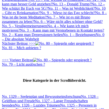
kann man besser Geld anziehen?
No. 13 – Donald Trump?
No. 12 –
Wie schützt Ihr Euch vor 5G?
No. 11 – Was ist Weiblichkeit?
No. 10
– Gibt es Reinkarnation?
No. 9 – Wieso ist das Ego schlecht?
No. 8 –
Was ist die beste Meditation?
No. 7 – Wie ist es mit Bruno
zusammen zu leben?
No. 6 – Wäre nicht alles schöner ohne Geld?
No. 5 – Verallgemeinerungen
No. 4 – Wie kann ich mich
motivieren?
No. 3 – Kann man mit Verstorbenen in Kontakt treten?
No. 2 – Kann man Depressionen heilen
No. 1 – Beziehungen
No. 0
– Die absolute Wahrheit
Nächster Beitrag >>>
No. 81 – Mich anbieten ?
<<< Voriger Beitrag
No. 79 – Licht auslöschen ?
Diese Kategorie in der Scrollübersicht.
No. 1329 – Seelenplan und Bewusstseinsforschung
No. 1328 –
Geldfluss und Freude
No. 1327 – Lange Freundschaften
beenden
No. 1326 – Luzides Träumen
No. 1325 – Personen in