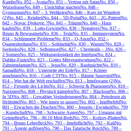
Kambo
No. 852 – Avatar
No. 851 – Vertrag mit Satan
No. 850 –
Wurzelrasse
No. 849 – Unsichtbar machen
No. 848 –
Gymnasium
No. 847 – 3. Weltkrieg
No. 846 – Kurs im Wundern
(2)
No. 845 – Reinheit
No. 844 – 5D-Portal
No. 843 – 2G-Patient
No.
842 – Novac Djokovic ?
No. 841 – Träume
No. 840 – Haus
kaufen
No. 839 – Lotto-Gewinn
No. 838 – Negatives?
No. 837 –
Bruno & Bewusstsein
No. 836 – Tesla
No. 835 – Immunsystem
No.
834 – Schlimmere Probleme
No. 833 – Q-Anon
No. 832 –
Quantenheilung
No. 831 – Solidarität
No. 830 – Warum?
No. 829 –
Seelenlos
No. 828 – Selbstmord
No. 827 – Chemtrails – 3
No. 826 –
2 Sonnen
No. 825 – Wirkungslosigkeit der Impfung
No. 824 –
Dahlke-Fasten
No. 823 – Gottes Mitverantwortung
No. 822 –
Zahnimplantate
No. 821 – Jesus
No. 820 – Rauhnächte
No. 819 –
Samadhi
No. 818 – Unterseite der Erde
No. 817 – Körper
annehmen
No. 816 – Code CTF
No. 815 – Bäume Sauerstoff
No.
814 – Wer hat die Welt erschaffen?
No. 813 – Impfzwang (2)
No.
812 – Freunde des Lichts
No. 811 – Schweiz & Pharaonen
No. 810 –
Narzisten
No. 808 – Physisch kämpfen
No. 807 – Blackout
No. 806 –
In 5D
No. 805 – Gewaltige Veränderungen
No. 804 – Petroleum als
Heilmittel
No. 803 – Wie innen so aussen?
No. 802 – Impfbefehl
No.
801 – Erwachen die Drachen?
No. 800 – Jenseits / Ewigkeit
No. 799
– Kundschaft
No. 798 – Schwarze Augen
No. 797 – Umgang mit
Geimpften
No. 796 – 90.10 Med-Beds
No. 795 – Kolzov-Platten
No.
794 – Bruno Leberfleck
No. 793 – Impfpflicht
No. 792 – Kali
No.
791 – Ängste auflösen
No. 790 – Das Tatarische Reich
No. 789 –