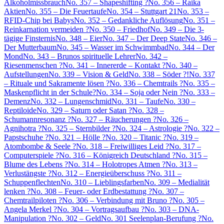
Alkoholmissbrauch
No. 357 – Shapeshifting ?
No. 356 – Raika
Aktien
No. 355 – Die Feuertaufe
No. 354 – Stuttgart 21
No. 353 –
RFID-Chip bei Babys
No. 352 – Gedankliche Auflösung
No. 351 –
Reinkarnation vermeiden ?
No. 350 – Friedhof
No. 349 – Die 3-
tägige Finsternis
No. 348 – Eier
No. 347 – Der Deep State
No. 346 –
Der Mutterbaum
No. 345 – Wasser im Schwimmbad
No. 344 – Der
Mond
No. 343 – Brunos spirituelle Lehrer
No. 342 –
Riesenmenschen ?
No. 341 – Innererde – Kontakt ?
No. 340 –
Aufstellungen
No. 339 – Vision & Geld
No. 338 – Söder ?!
No. 337
– Rituale und Sakramente lösen ?
No. 336 – Chemtrails ?
No. 335 –
Maskenpflicht in der Schule?
No. 334 – Soja oder Nein ?
No. 333 –
Demenz
No. 332 – Lungenschmid
No. 331 – Taufe
No. 330 –
Reptiloide
No. 329 – Saturn oder Satan ?
No. 328 –
Schumannresonanz ?
No. 327 – Räucherungen ?
No. 326 –
Agnihotra ?
No. 325 – Sternbilder ?
No. 324 – Astrologie ?
No. 322 –
Papstschuhe ?
No. 321 – Hölle ?
No. 320 – Titanic ?
No. 319 –
Atombombe & Seele ?
No. 318 – Freiwilliges Leid ?
No. 317 –
Computerspiele ?
No. 316 – Königreich Deutschland ?
No. 315 –
Blume des Lebens ?
No. 314 – Holotropes Atmen ?
No. 313 –
Verlustängste ?
No. 312 – Energieüberschuss ?
No. 311 –
Schuppenflechten
No. 310 – Lieblingsfarben
No. 309 – Medialität
lenken ?
No. 308 – Feuer- oder Erdbestattung ?
No. 307 –
Chemtrailpiloten ?
No. 306 – Verbindung mit Bruno ?
No. 305 –
Angela Merkel ?
No. 304 – Vortragsaufbau ?
No. 303 – DNA-
Manipulation ?
No. 302 – Geld
No. 301 Seelenplan-Berufung ?
No.