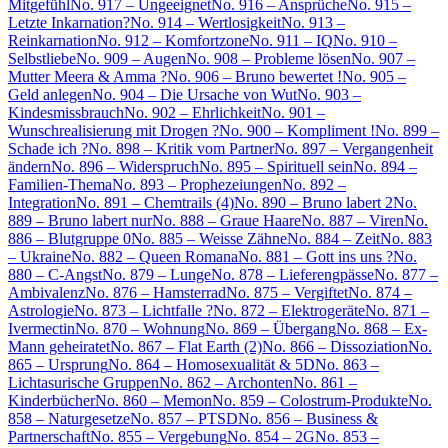
Mitgefühl
No. 917 – Ungeeignet
No. 916 – Ansprüche
No. 915 –
Letzte Inkarnation?
No. 914 – Wertlosigkeit
No. 913 –
Reinkarnation
No. 912 – Komfortzone
No. 911 – IQ
No. 910 –
Selbstliebe
No. 909 – Augen
No. 908 – Probleme lösen
No. 907 –
Mutter Meera & Amma ?
No. 906 – Bruno bewertet !
No. 905 –
Geld anlegen
No. 904 – Die Ursache von Wut
No. 903 –
Kindesmissbrauch
No. 902 – Ehrlichkeit
No. 901 –
Wunschrealisierung mit Drogen ?
No. 900 – Kompliment !
No. 899 –
Schade ich ?
No. 898 – Kritik vom Partner
No. 897 – Vergangenheit
ändern
No. 896 – Widerspruch
No. 895 – Spirituell sein
No. 894 –
Familien-Thema
No. 893 – Prophezeiungen
No. 892 –
Integration
No. 891 – Chemtrails (4)
No. 890 – Bruno labert 2
No.
889 – Bruno labert nur
No. 888 – Graue Haare
No. 887 – Viren
No.
886 – Blutgruppe 0
No. 885 – Weisse Zähne
No. 884 – Zeit
No. 883
– Ukraine
No. 882 – Queen Romana
No. 881 – Gott ins uns ?
No.
880 – C-Angst
No. 879 – Lunge
No. 878 – Lieferengpässe
No. 877 –
Ambivalenz
No. 876 – Hamsterrad
No. 875 – Vergiftet
No. 874 –
Astrologie
No. 873 – Lichtfalle ?
No. 872 – Elektrogeräte
No. 871 –
Ivermectin
No. 870 – Wohnung
No. 869 – Übergang
No. 868 – Ex-
Mann geheiratet
No. 867 – Flat Earth (2)
No. 866 – Dissoziation
No.
865 – Ursprung
No. 864 – Homosexualität & 5D
No. 863 –
Lichtasurische Gruppen
No. 862 – Archonten
No. 861 –
Kinderbücher
No. 860 – Memon
No. 859 – Colostrum-Produkte
No.
858 – Naturgesetze
No. 857 – PTSD
No. 856 – Business &
Partnerschaft
No. 855 – Vergebung
No. 854 – 2G
No. 853 –