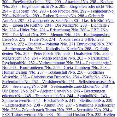
300 – FreeSpirit®-Online ?
No. 299 – Attacken ?
No. 298 – Kochen
?
No. 297 – Engel oder nicht ?
No. 295 – Eingreifen oder nicht ?
No.
294 – Bluebeam ?
No. 293 – Bob Proctor ?
No. 292 – Fehlgeburt
No.
290 – Wählen
No. 289 – Robert Kennedy
No. 288 – Geburt &
Aura
No. 287 – Organspende & Seele
No. 286 – Das ´Ich Bin´ ?
No.
285 – Eileen De Rolf
No. 284 – Die Matrix
No. 283 – Lichtfalle ?
No. 282 – Hitler ?
No. 281 – Erleuchtung ?
No. 280 – CBD ?
No.
279 – Der Mond ?
No. 277 – Memon ?
No. 276 – Bedingungslose
Liebe
No. 275 – Taufe ?
No. 274 – Nikola Tesla 3-6-9
No. 273 –
Tiere
No. 272 – Dualität – Polarität ?
No. 271 Entrückung ?
No. 270
– Sterbeprozess
No. 269 – Katholische Kirche
No. 268 – Gefühle
deuten ?
No. 267 – Peter Fitzek ?
No. 266 – Dualseelen ?
No. 265 –
Magersucht ?
No. 264 – Mario Mantese ?
No. 263 – Narzistischer
Psychopath
No. 262 – Vorbestimmung ?
No. 261 – Gegenenergie ?
No. 260 – Konfrontieren ?
No. 259 – Greta Thunberg ?
No. 258 –
Human Design ?
No. 257 – Totalausfall ?
No. 256 – Göttliches
Wesen
No. 255 – Christina von Dreien
No. 254 – Kaffee
No. 253 –
Seelenfamilie
No. 252 – Verdrängen
No. 251 – Selbstbewusstsein
No.
250 – Seelenweg ?
No. 249 – Seelenanteile zurückholen
No. 248 –
Ulf Diebel ?
No. 247 – Aleister Crowly
No. 246 – Besetzungen
erkennen
No. 245 – Transsexualität
No. 244 – Symbolik
No. 243 –
Spinnenwesen
No. 242 – Erschaffen
No. 241 – Sterilisation
No. 239
– Leidenschaft
No. 238 – Aluhut ?
No. 237 – Satanische Kinderopfer
?
No. 236 – Zukunft nach Trump ?
No. 235 – Sexualität ?
No. 234 –
FS®-Trainer werden ?
No. 233 – Sinn und Unsinn ?
No. 232- Helfen