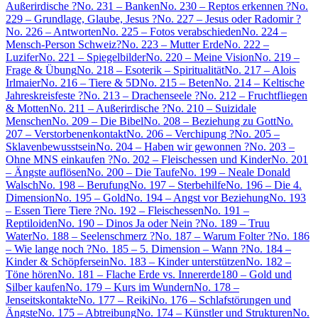
Außerirdische ?
No. 231 – Banken
No. 230 – Reptos erkennen ?
No.
229 – Grundlage, Glaube, Jesus ?
No. 227 – Jesus oder Radomir ?
No. 226 – Antworten
No. 225 – Fotos verabschieden
No. 224 –
Mensch-Person Schweiz?
No. 223 – Mutter Erde
No. 222 –
Luzifer
No. 221 – Spiegelbilder
No. 220 – Meine Vision
No. 219 –
Frage & Übung
No. 218 – Esoterik – Spiritualität
No. 217 – Alois
Irlmaier
No. 216 – Tiere & 5D
No. 215 – Beten
No. 214 – Keltische
Jahreskreisfeste ?
No. 213 – Drachenseele ?
No. 212 – Fruchtfliegen
& Motten
No. 211 – Außerirdische ?
No. 210 – Suizidale
Menschen
No. 209 – Die Bibel
No. 208 – Beziehung zu Gott
No.
207 – Verstorbenenkontakt
No. 206 – Verchipung ?
No. 205 –
Sklavenbewusstsein
No. 204 – Haben wir gewonnen ?
No. 203 –
Ohne MNS einkaufen ?
No. 202 – Fleischessen und Kinder
No. 201
– Ängste auflösen
No. 200 – Die Taufe
No. 199 – Neale Donald
Walsch
No. 198 – Berufung
No. 197 – Sterbehilfe
No. 196 – Die 4.
Dimension
No. 195 – Gold
No. 194 – Angst vor Beziehung
No. 193
– Essen Tiere Tiere ?
No. 192 – Fleischessen
No. 191 –
Reptiloiden
No. 190 – Dinos Ja oder Nein ?
No. 189 – Truu
Water
No. 188 – Seelenschmerz ?
No. 187 – Warum Folter ?
No. 186
– Wie lange noch ?
No. 185 – 5. Dimension – Wann ?
No. 184 –
Kinder & Schöpfersein
No. 183 – Kinder unterstützen
No. 182 –
Töne hören
No. 181 – Flache Erde vs. Innererde
180 – Gold und
Silber kaufen
No. 179 – Kurs im Wundern
No. 178 –
Jenseitskontakte
No. 177 – Reiki
No. 176 – Schlafstörungen und
Ängste
No. 175 – Abtreibung
No. 174 – Künstler und Strukturen
No.