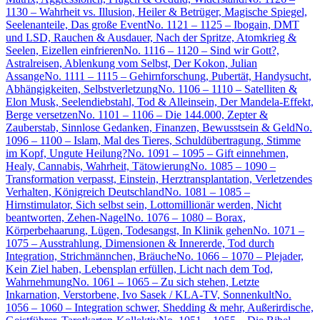
1130 – Wahrheit vs. Illusion, Heiler & Betrüger, Magische Spiegel,
Seelenanteile, Das große Event
No. 1121 – 1125 – Ibogain, DMT
und LSD, Rauchen & Ausdauer, Nach der Spritze, Atomkrieg &
Seelen, Eizellen einfrieren
No. 1116 – 1120 – Sind wir Gott?,
Astralreisen, Ablenkung vom Selbst, Der Kokon, Julian
Assange
No. 1111 – 1115 – Gehirnforschung, Pubertät, Handysucht,
Abhängigkeiten, Selbstverletzung
No. 1106 – 1110 – Satelliten &
Elon Musk, Seelendiebstahl, Tod & Alleinsein, Der Mandela-Effekt,
Berge versetzen
No. 1101 – 1106 – Die 144.000, Zepter &
Zauberstab, Sinnlose Gedanken, Finanzen, Bewusstsein & Geld
No.
1096 – 1100 – Islam, Mal des Tieres, Schuldübertragung, Stimme
im Kopf, Ungute Heilung?
No. 1091 – 1095 – Gift einnehmen,
Healy, Cannabis, Wahrheit, Tätowierung
No. 1085 – 1090 –
Transformation verpasst, Einstein, Herztransplantation, Verletzendes
Verhalten, Königreich Deutschland
No. 1081 – 1085 –
Hirnstimulator, Sich selbst sein, Lottomillionär werden, Nicht
beantworten, Zehen-Nagel
No. 1076 – 1080 – Borax,
Körperbehaarung, Lügen, Todesangst, In Klinik gehen
No. 1071 –
1075 – Ausstrahlung, Dimensionen & Innererde, Tod durch
Integration, Strichmännchen, Bräuche
No. 1066 – 1070 – Plejader,
Kein Ziel haben, Lebensplan erfüllen, Licht nach dem Tod,
Wahrnehmung
No. 1061 – 1065 – Zu sich stehen, Letzte
Inkarnation, Verstorbene, Ivo Sasek / KLA-TV, Sonnenkult
No.
1056 – 1060 – Integration schwer, Shedding & mehr, Außerirdische,