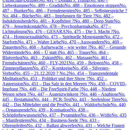
Ultraschall-Diffuser
No. 491 – Donald J. Trump
No. 490 –
Liebeskummer
No. 489 – Gradido
No. 488 – Emotionen stoppen
No.
487 – Bunker
No. 486 – Fremdenergien
No. 485 – Selbstgespräche ?
No. 484 – Bücher
No. 483 – Impfungen für Tiere ?
No. 482 –
Induktionsherde
No. 481 – Kopfhörer ?
No. 480 – Deep State
No.
479 – Jenseitskontakt
No. 478 – Psychopharmaka
No. 477 –
Lichtnahrung
No. 476 – GESARA
No. 475 – Die 3. Macht ?
No.
474 – Homosexualität
No. 473 – Spirituelle Monogamie
No. 472 –
Starforts
No. 471 – Wahre Liebe
No. 470 – Auswandern
No. 469 –
Zigaretten
No. 468 – Aufgewacht – wie weiter ?
No. 467 – Gesunde
Widerstände
No. 466 – Ü statt i
No. 465 – Trauer
No. 464 –
Blutverlust
No. 463 – Zukunft
No. 462 – Massage
No. 461 –
Fremdschämen
No. 460 – FLY-2021
No. 459 – Belogen
No. 458 –
Zimmerpflanzen
No. 457 – Kornkreise
No. 456 – Silvester-
Verbot
No. 455 – 21.12.2020 ? No.2
No. 454 – Transzendentale
Meditation
No. 453 – Politiker und ihre Show ?
No. 452 –
Aggression
No. 451 – Das Salz in den Meeren ?
No. 450 – COVID-
Impfung ?
No. 449 – Die FreeSpirit-Farbe ?
No. 448 – Niedere
Wesen sehen ?
No. 447 – Augenzwinkern ?
No. 446 – Anabiose
No.
445 – Bestattung
No. 444 – PCR-Test
No. 443 – Seelenlose Tiere
No.
442 – Das Mittelalter und die Pest
No. 441 – Waldorfschule
No. 440
– Organspende
No. 439 – Konisation
No. 438 –
Schöpferbewusstsein
No. 437 – Pyramiden
No. 436 – Wölfe
No. 435
– Manifestieren
No. 434 – Business-Seele ?
No. 433 –
Ohrenpfeifen
No. 432 – Ballast abwerfen
No. 431 – Welche Fragen