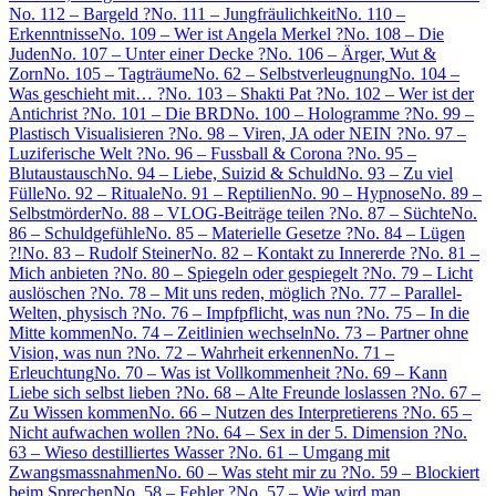
No. 112 – Bargeld ?
No. 111 – Jungfräulichkeit
No. 110 –
Erkenntnisse
No. 109 – Wer ist Angela Merkel ?
No. 108 – Die
Juden
No. 107 – Unter einer Decke ?
No. 106 – Ärger, Wut &
Zorn
No. 105 – Tagträume
No. 62 – Selbstverleugnung
No. 104 –
Was geschieht mit… ?
No. 103 – Shakti Pat ?
No. 102 – Wer ist der
Antichrist ?
No. 101 – Die BRD
No. 100 – Hologramme ?
No. 99 –
Plastisch Visualisieren ?
No. 98 – Viren, JA oder NEIN ?
No. 97 –
Luziferische Welt ?
No. 96 – Fussball & Corona ?
No. 95 –
Blutaustausch
No. 94 – Liebe, Suizid & Schuld
No. 93 – Zu viel
Fülle
No. 92 – Rituale
No. 91 – Reptilien
No. 90 – Hypnose
No. 89 –
Selbstmörder
No. 88 – VLOG-Beiträge teilen ?
No. 87 – Süchte
No.
86 – Schuldgefühle
No. 85 – Materielle Gesetze ?
No. 84 – Lügen
?!
No. 83 – Rudolf Steiner
No. 82 – Kontakt zu Innererde ?
No. 81 –
Mich anbieten ?
No. 80 – Spiegeln oder gespiegelt ?
No. 79 – Licht
auslöschen ?
No. 78 – Mit uns reden, möglich ?
No. 77 – Parallel-
Welten, physisch ?
No. 76 – Impfpflicht, was nun ?
No. 75 – In die
Mitte kommen
No. 74 – Zeitlinien wechseln
No. 73 – Partner ohne
Vision, was nun ?
No. 72 – Wahrheit erkennen
No. 71 –
Erleuchtung
No. 70 – Was ist Vollkommenheit ?
No. 69 – Kann
Liebe sich selbst lieben ?
No. 68 – Alte Freunde loslassen ?
No. 67 –
Zu Wissen kommen
No. 66 – Nutzen des Interpretierens ?
No. 65 –
Nicht aufwachen wollen ?
No. 64 – Sex in der 5. Dimension ?
No.
63 – Wieso destilliertes Wasser ?
No. 61 – Umgang mit
Zwangsmassnahmen
No. 60 – Was steht mir zu ?
No. 59 – Blockiert
beim Sprechen
No. 58 – Fehler ?
No. 57 – Wie wird man