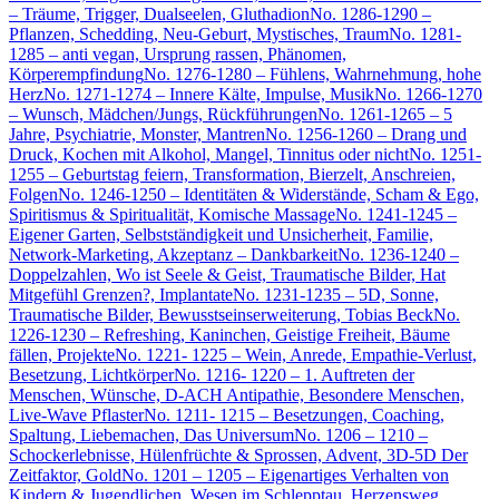
– Träume, Trigger, Dualseelen, Gluthadion
No. 1286-1290 –
Pflanzen, Schedding, Neu-Geburt, Mystisches, Traum
No. 1281-
1285 – anti vegan, Ursprung rassen, Phänomen,
Körperempfindung
No. 1276-1280 – Fühlens, Wahrnehmung, hohe
Herz
No. 1271-1274 – Innere Kälte, Impulse, Musik
No. 1266-1270
– Wunsch, Mädchen/Jungs, Rückführungen
No. 1261-1265 – 5
Jahre, Psychiatrie, Monster, Mantren
No. 1256-1260 – Drang und
Druck, Kochen mit Alkohol, Mangel, Tinnitus oder nicht
No. 1251-
1255 – Geburtstag feiern, Transformation, Bierzelt, Anschreien,
Folgen
No. 1246-1250 – Identitäten & Widerstände, Scham & Ego,
Spiritismus & Spiritualität, Komische Massage
No. 1241-1245 –
Eigener Garten, Selbstständigkeit und Unsicherheit, Familie,
Network-Marketing, Akzeptanz – Dankbarkeit
No. 1236-1240 –
Doppelzahlen, Wo ist Seele & Geist, Traumatische Bilder, Hat
Mitgefühl Grenzen?, Implantate
No. 1231-1235 – 5D, Sonne,
Traumatische Bilder, Bewusstseinserweiterung, Tobias Beck
No.
1226-1230 – Refreshing, Kaninchen, Geistige Freiheit, Bäume
fällen, Projekte
No. 1221- 1225 – Wein, Anrede, Empathie-Verlust,
Besetzung, Lichtkörper
No. 1216- 1220 – 1. Auftreten der
Menschen, Wünsche, D-ACH Antipathie, Besondere Menschen,
Live-Wave Pflaster
No. 1211- 1215 – Besetzungen, Coaching,
Spaltung, Liebemachen, Das Universum
No. 1206 – 1210 –
Schockerlebnisse, Hülenfrüchte & Sprossen, Advent, 3D-5D Der
Zeitfaktor, Gold
No. 1201 – 1205 – Eigenartiges Verhalten von
Kindern & Jugendlichen, Wesen im Schlepptau, Herzensweg,