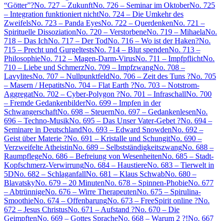
“Götter”?
No. 727 – Zukunft
No. 726 – Seminar im Oktober
No. 725
– Integration funktioniert nicht
No. 724 – Die Umkehr des
Zweifels
No. 723 – Panda Eyes
No. 722 – Querdenken
No. 721 –
Spirituelle Dissoziation
No. 720 – Verstorbene
No. 719 – Mihaela
No.
718 – Das Ich
No. 717 – Der Tod
No. 716 – Wo ist der Haken?
No.
715 – Precht und Gurgeltests
No. 714 – Blut spenden
No. 713 –
Philosophie
No. 712 – Magen-Darm-Virus
No. 711 – Impfpflicht
No.
710 – Liebe und Schmerz
No. 709 – Impfzwang
No. 708 –
Lavylites
No. 707 – Nullpunktfeld
No. 706 – Zeit des Tuns ?
No. 705
– Masern / Hepatits
No. 704 – Flat Earth ?
No. 703 – Notstrom-
Aggregat
No. 702 – Cyber-Polygon ?
No. 701 – Infraschall
No. 700
– Fremde Gedankenbilder
No. 699 – Impfen in der
Schwangerschaft
No. 698 – Steuern
No. 697 – Gedankenlesen
No.
696 – Techno-Musik
No. 695 – Das Unser Vater-Gebet ?
No. 694 –
Seminare in Deutschland
No. 693 – Edward Snowden
No. 692 –
Geist über Materie ?
No. 691 – Kristalle und Schungit
No. 690 –
Verzweifelte Atheistin
No. 689 – Selbstständigkeitszwang
No. 688 –
Raumpflege
No. 686 – Befreiung von Wesenheiten
No. 685 – Stadt-
Kopfschmerz-Verwirrung
No. 684 – Haustiere
No. 683 – Tierwelt in
5D
No. 682 – Schlaganfall
No. 681 – Klaus Schwab
No. 680 –
Blavatsky
No. 679 – 20 Minuten
No. 678 – Spinnen-Phobie
No. 677
– Abtrünnige
No. 676 – Wirre Therapeuten
No. 675 – Spirulina-
Smoothie
No. 674 – Offenbarung
No. 673 – FreeSpirit online ?
No.
672 – Jesus Christus
No. 671 – Aufstand ?
No. 670 – Die
Geimpften
No. 669 – Gottes Sprache
No. 668 – Warum 2 ?!
No. 667