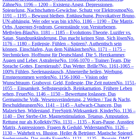
Zähne
No. 1196 – 1200 – Existenz-Angst, Depressionen,
Spiegelung, Nachtschatten-Gewächse, Schutz vor Elektrosmog
No.
1191 – 1195 – Bewusst bleiben, Enttäuschung, Provokativer Bruno,
UN-abhängig, Wer oder was bin ich
No. 1186 – 1190 – Die Matrix,
Orbs, Asperger-Syndrom, Gegenstände von Verstorbenen,
Methylen-Blau
No. 1181 – 1185 – Evolutions-Theorie, Luzifer vs.
Satan, Standpunktänderung, Das macht keinen Sinn, Sich lösen
No.
1176 – 1180 – Epilepsie, Fühlen – Spüren?, Authentisch sein
können, Einschlafen, Aus dem Nähkästchen
No. 1171 – 1175 –
Stechmücken, Hoffnung für Deutschland, Die 5. Herzkammer,
Augen und Leber, Astralreise
No. 1166-1070 – Trainer-Team, Die
Sprache Gottes, Energieraub?, Das Wetter, Brille?
No. 1161-1065 –
100% Fühlen, Seelenaustausch, Ahnenreihe heilen, Werbung,
Ernstgenommen werden
No. 1156-1060 – Vision oder
Wunschtraum, Grabovoi, Geld, Epilespie, Die Zeit nutzen
No. 1151-
1055 – Einsamkeit, Selbstgespräch, Reinkarnation, Frühere Leben
sehen, Feuer
No. 1146 – 1150 – Bewertung loslassen, Das
Germanische Volk, Wesensveränderung, 2 Welten / Tag & Nacht,
Beschuldigungen
No. 1141 – 1145 – Aufwach-Chancen, Das
Malzeichen, Widerstand, FreeSpirit-Wirksamkeit, Kinder
No. 1136 –
1140 – Der Sterbe-Ort, Magnetstimulation, Tetanus, Amputation,
Rettung nur als Kollektiv?
No. 1131 – 1135 – Kurs-Pause, Ausstieg
Matrix, Aggressionen, Fragen & Geduld, Widerstand
No. 1126 –
1130 – Wahrheit vs. Illusion, Heiler & Betrüger, Magische Spiegel,
Seelenanteile, Das große Event
No. 1121 – 1125 – Ibogain, DMT