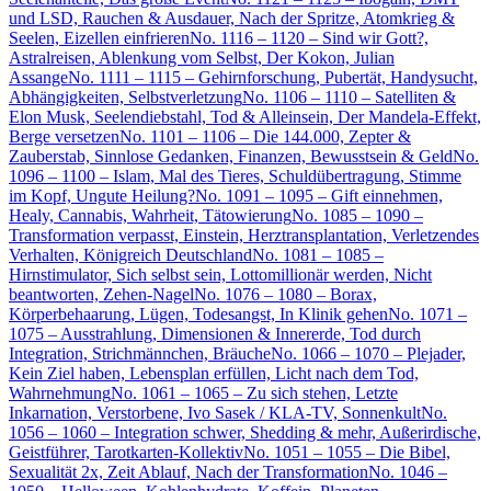
und LSD, Rauchen & Ausdauer, Nach der Spritze, Atomkrieg &
Seelen, Eizellen einfrieren
No. 1116 – 1120 – Sind wir Gott?,
Astralreisen, Ablenkung vom Selbst, Der Kokon, Julian
Assange
No. 1111 – 1115 – Gehirnforschung, Pubertät, Handysucht,
Abhängigkeiten, Selbstverletzung
No. 1106 – 1110 – Satelliten &
Elon Musk, Seelendiebstahl, Tod & Alleinsein, Der Mandela-Effekt,
Berge versetzen
No. 1101 – 1106 – Die 144.000, Zepter &
Zauberstab, Sinnlose Gedanken, Finanzen, Bewusstsein & Geld
No.
1096 – 1100 – Islam, Mal des Tieres, Schuldübertragung, Stimme
im Kopf, Ungute Heilung?
No. 1091 – 1095 – Gift einnehmen,
Healy, Cannabis, Wahrheit, Tätowierung
No. 1085 – 1090 –
Transformation verpasst, Einstein, Herztransplantation, Verletzendes
Verhalten, Königreich Deutschland
No. 1081 – 1085 –
Hirnstimulator, Sich selbst sein, Lottomillionär werden, Nicht
beantworten, Zehen-Nagel
No. 1076 – 1080 – Borax,
Körperbehaarung, Lügen, Todesangst, In Klinik gehen
No. 1071 –
1075 – Ausstrahlung, Dimensionen & Innererde, Tod durch
Integration, Strichmännchen, Bräuche
No. 1066 – 1070 – Plejader,
Kein Ziel haben, Lebensplan erfüllen, Licht nach dem Tod,
Wahrnehmung
No. 1061 – 1065 – Zu sich stehen, Letzte
Inkarnation, Verstorbene, Ivo Sasek / KLA-TV, Sonnenkult
No.
1056 – 1060 – Integration schwer, Shedding & mehr, Außerirdische,
Geistführer, Tarotkarten-Kollektiv
No. 1051 – 1055 – Die Bibel,
Sexualität 2x, Zeit Ablauf, Nach der Transformation
No. 1046 –