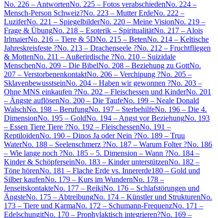
No. 226 – Antworten
No. 225 – Fotos verabschieden
No. 224 –
Mensch-Person Schweiz?
No. 223 – Mutter Erde
No. 222 –
Luzifer
No. 221 – Spiegelbilder
No. 220 – Meine Vision
No. 219 –
Frage & Übung
No. 218 – Esoterik – Spiritualität
No. 217 – Alois
Irlmaier
No. 216 – Tiere & 5D
No. 215 – Beten
No. 214 – Keltische
Jahreskreisfeste ?
No. 213 – Drachenseele ?
No. 212 – Fruchtfliegen
& Motten
No. 211 – Außerirdische ?
No. 210 – Suizidale
Menschen
No. 209 – Die Bibel
No. 208 – Beziehung zu Gott
No.
207 – Verstorbenenkontakt
No. 206 – Verchipung ?
No. 205 –
Sklavenbewusstsein
No. 204 – Haben wir gewonnen ?
No. 203 –
Ohne MNS einkaufen ?
No. 202 – Fleischessen und Kinder
No. 201
– Ängste auflösen
No. 200 – Die Taufe
No. 199 – Neale Donald
Walsch
No. 198 – Berufung
No. 197 – Sterbehilfe
No. 196 – Die 4.
Dimension
No. 195 – Gold
No. 194 – Angst vor Beziehung
No. 193
– Essen Tiere Tiere ?
No. 192 – Fleischessen
No. 191 –
Reptiloiden
No. 190 – Dinos Ja oder Nein ?
No. 189 – Truu
Water
No. 188 – Seelenschmerz ?
No. 187 – Warum Folter ?
No. 186
– Wie lange noch ?
No. 185 – 5. Dimension – Wann ?
No. 184 –
Kinder & Schöpfersein
No. 183 – Kinder unterstützen
No. 182 –
Töne hören
No. 181 – Flache Erde vs. Innererde
180 – Gold und
Silber kaufen
No. 179 – Kurs im Wundern
No. 178 –
Jenseitskontakte
No. 177 – Reiki
No. 176 – Schlafstörungen und
Ängste
No. 175 – Abtreibung
No. 174 – Künstler und Strukturen
No.
173 – Tiere und Karma
No. 172 – Schumann-Frequenz
No. 171 –
Edelschungit
No. 170 – Prophylaktisch integrieren?
No. 169 –