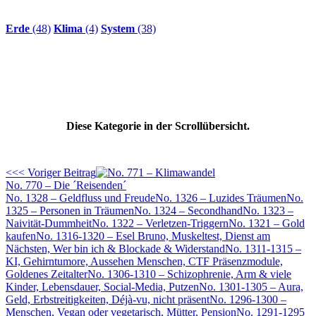
Erde
(48)
Klima
(4)
System
(38)
Diese Kategorie in der Scrollübersicht.
<<< Voriger Beitrag
No. 770 – Die ´Reisenden´
No. 1328 – Geldfluss und Freude
No. 1326 – Luzides Träumen
No.
1325 – Personen in Träumen
No. 1324 – Secondhand
No. 1323 –
Naivität-Dummheit
No. 1322 – Verletzen-Triggern
No. 1321 – Gold
kaufen
No. 1316-1320 – Esel Bruno, Muskeltest, Dienst am
Nächsten, Wer bin ich & Blockade & Widerstand
No. 1311-1315 –
KI, Gehirntumore, Aussehen Menschen, CTF Präsenzmodule,
Goldenes Zeitalter
No. 1306-1310 – Schizophrenie, Arm & viele
Kinder, Lebensdauer, Social-Media, Putzen
No. 1301-1305 – Aura,
Geld, Erbstreitigkeiten, Déjà-vu, nicht präsent
No. 1296-1300 –
Menschen, Vegan oder vegetarisch, Mütter, Pension
No. 1291-1295