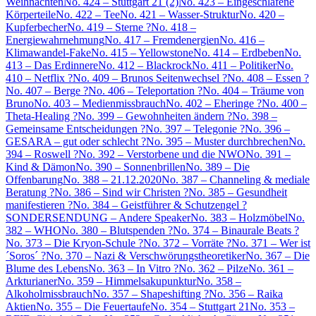
Weihnachten
No. 424 – Stuttgart 21 (2)
No. 423 – Eingeschlafene
Körperteile
No. 422 – Tee
No. 421 – Wasser-Struktur
No. 420 –
Kupferbecher
No. 419 – Sterne ?
No. 418 –
Energiewahrnehmung
No. 417 – Fremdenergien
No. 416 –
Klimawandel-Fake
No. 415 – Yellowstone
No. 414 – Erdbeben
No.
413 – Das Erdinnere
No. 412 – Blackrock
No. 411 – Politiker
No.
410 – Netflix ?
No. 409 – Brunos Seitenwechsel ?
No. 408 – Essen ?
No. 407 – Berge ?
No. 406 – Teleportation ?
No. 404 – Träume von
Bruno
No. 403 – Medienmissbrauch
No. 402 – Eheringe ?
No. 400 –
Theta-Healing ?
No. 399 – Gewohnheiten ändern ?
No. 398 –
Gemeinsame Entscheidungen ?
No. 397 – Telegonie ?
No. 396 –
GESARA – gut oder schlecht ?
No. 395 – Muster durchbrechen
No.
394 – Roswell ?
No. 392 – Verstorbene und die NWO
No. 391 –
Kind & Dämon
No. 390 – Sonnenbrillen
No. 389 – Die
Offenbarung
No. 388 – 21.12.2020
No. 387 – Channeling & mediale
Beratung ?
No. 386 – Sind wir Christen ?
No. 385 – Gesundheit
manifestieren ?
No. 384 – Geistführer & Schutzengel ?
SONDERSENDUNG – Andere Speaker
No. 383 – Holzmöbel
No.
382 – WHO
No. 380 – Blutspenden ?
No. 374 – Binaurale Beats ?
No. 373 – Die Kryon-Schule ?
No. 372 – Vorräte ?
No. 371 – Wer ist
´Soros´ ?
No. 370 – Nazi & Verschwörungstheoretiker
No. 367 – Die
Blume des Lebens
No. 363 – In Vitro ?
No. 362 – Pilze
No. 361 –
Arkturianer
No. 359 – Himmelsakupunktur
No. 358 –
Alkoholmissbrauch
No. 357 – Shapeshifting ?
No. 356 – Raika
Aktien
No. 355 – Die Feuertaufe
No. 354 – Stuttgart 21
No. 353 –