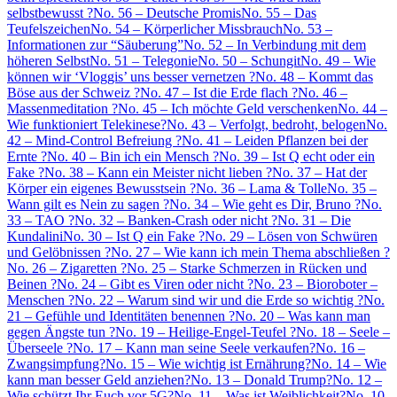
selbstbewusst ?
No. 56 – Deutsche Promis
No. 55 – Das
Teufelszeichen
No. 54 – Körperlicher Missbrauch
No. 53 –
Informationen zur “Säuberung”
No. 52 – In Verbindung mit dem
höheren Selbst
No. 51 – Telegonie
No. 50 – Schungit
No. 49 – Wie
können wir ‘Vloggis’ uns besser vernetzen ?
No. 48 – Kommt das
Böse aus der Schweiz ?
No. 47 – Ist die Erde flach ?
No. 46 –
Massenmeditation ?
No. 45 – Ich möchte Geld verschenken
No. 44 –
Wie funktioniert Telekinese?
No. 43 – Verfolgt, bedroht, belogen
No.
42 – Mind-Control Befreiung ?
No. 41 – Leiden Pflanzen bei der
Ernte ?
No. 40 – Bin ich ein Mensch ?
No. 39 – Ist Q echt oder ein
Fake ?
No. 38 – Kann ein Meister nicht lieben ?
No. 37 – Hat der
Körper ein eigenes Bewusstsein ?
No. 36 – Lama & Tolle
No. 35 –
Wann gilt es Nein zu sagen ?
No. 34 – Wie geht es Dir, Bruno ?
No.
33 – TAO ?
No. 32 – Banken-Crash oder nicht ?
No. 31 – Die
Kundalini
No. 30 – Ist Q ein Fake ?
No. 29 – Lösen von Schwüren
und Gelöbnissen ?
No. 27 – Wie kann ich mein Thema abschließen ?
No. 26 – Zigaretten ?
No. 25 – Starke Schmerzen in Rücken und
Beinen ?
No. 24 – Gibt es Viren oder nicht ?
No. 23 – Bioroboter –
Menschen ?
No. 22 – Warum sind wir und die Erde so wichtig ?
No.
21 – Gefühle und Identitäten benennen ?
No. 20 – Was kann man
gegen Ängste tun ?
No. 19 – Heilige-Engel-Teufel ?
No. 18 – Seele –
Überseele ?
No. 17 – Kann man seine Seele verkaufen?
No. 16 –
Zwangsimpfung?
No. 15 – Wie wichtig ist Ernährung?
No. 14 – Wie
kann man besser Geld anziehen?
No. 13 – Donald Trump?
No. 12 –
Wie schützt Ihr Euch vor 5G?
No. 11 – Was ist Weiblichkeit?
No. 10