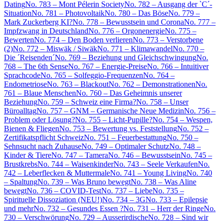
Dating
No. 783 – Mont Pélerin Society
No. 782 – Ausgang der `C´-
Situation
No. 781 – Photovoltaik
No. 780 – Das Böse
No. 779 –
Mark Zuckerberg KI?
No. 778 – Bewusstsein und Corona
No. 777 –
Impfzwang in Deutschland
No. 776 – Orgonenergie
No. 775 –
Bewerten
No. 774 – Den Boden verlieren
No. 773 – Verstorbene
(2)
No. 772 – Miswäk / Siwäk
No. 771 – Klimawandel
No. 770 –
Die ´Reisenden´
No. 769 – Beziehung und Gleichschwingung
No.
768 – The 6th Sense
No. 767 – Energie-Preise
No. 766 – Intuitiver
Sprachcode
No. 765 – Solfeggio-Frequenzen
No. 764 –
Endometriose
No. 763 – Blackout
No. 762 – Demonstrationen
No.
761 – Blaue Menschen
No. 760 – Das Geheimnis unserer
Beziehung
No. 759 – Schweiz eine Firma?
No. 758 – Unser
Büroalltag
No. 757 – GNM – Germanische Neue Medizin
No. 756 –
Problem oder Lösung?
No. 755 – Licht-Pupille?
No. 754 – Wespen,
Bienen & Fliegen
No. 753 – Bewertung vs. Feststellung
No. 752 –
Zertifikatspflicht Schweiz
No. 751 – Feuerbestattung
No. 750 –
Sehnsucht nach Zuhause
No. 749 – Optimaler Schutz
No. 748 –
Kinder & Tiere
No. 747 – Tamera
No. 746 – Bewusstsein
No. 745 –
Brustkrebs
No. 744 – Waisenkinder
No. 743 – Seele Verkaufen
No.
742 – Leberflecken & Muttermale
No. 741 – Young Living
No. 740
– Spaltung
No. 739 – Was Bruno bewegt
No. 738 – Was Aline
bewegt
No. 736 – COVID-Test
No. 737 – Liebe
No. 735 –
Spirituelle Dissoziation (NEU!)
No. 734 – 3G
No. 733 – Epilepsie
und mehr
No. 732 – Gesundes Essen ?
No. 731 – Herr der Ringe
No.
730 – Verschwörung
No. 729 – Ausserirdische
No. 728 – Sind wir