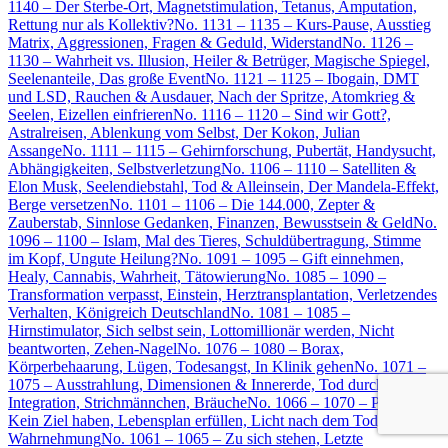
1140 – Der Sterbe-Ort, Magnetstimulation, Tetanus, Amputation,
Rettung nur als Kollektiv?
No. 1131 – 1135 – Kurs-Pause, Ausstieg
Matrix, Aggressionen, Fragen & Geduld, Widerstand
No. 1126 –
1130 – Wahrheit vs. Illusion, Heiler & Betrüger, Magische Spiegel,
Seelenanteile, Das große Event
No. 1121 – 1125 – Ibogain, DMT
und LSD, Rauchen & Ausdauer, Nach der Spritze, Atomkrieg &
Seelen, Eizellen einfrieren
No. 1116 – 1120 – Sind wir Gott?,
Astralreisen, Ablenkung vom Selbst, Der Kokon, Julian
Assange
No. 1111 – 1115 – Gehirnforschung, Pubertät, Handysucht,
Abhängigkeiten, Selbstverletzung
No. 1106 – 1110 – Satelliten &
Elon Musk, Seelendiebstahl, Tod & Alleinsein, Der Mandela-Effekt,
Berge versetzen
No. 1101 – 1106 – Die 144.000, Zepter &
Zauberstab, Sinnlose Gedanken, Finanzen, Bewusstsein & Geld
No.
1096 – 1100 – Islam, Mal des Tieres, Schuldübertragung, Stimme
im Kopf, Ungute Heilung?
No. 1091 – 1095 – Gift einnehmen,
Healy, Cannabis, Wahrheit, Tätowierung
No. 1085 – 1090 –
Transformation verpasst, Einstein, Herztransplantation, Verletzendes
Verhalten, Königreich Deutschland
No. 1081 – 1085 –
Hirnstimulator, Sich selbst sein, Lottomillionär werden, Nicht
beantworten, Zehen-Nagel
No. 1076 – 1080 – Borax,
Körperbehaarung, Lügen, Todesangst, In Klinik gehen
No. 1071 –
1075 – Ausstrahlung, Dimensionen & Innererde, Tod durch
Integration, Strichmännchen, Bräuche
No. 1066 – 1070 – Plejader,
Kein Ziel haben, Lebensplan erfüllen, Licht nach dem Tod,
Wahrnehmung
No. 1061 – 1065 – Zu sich stehen, Letzte