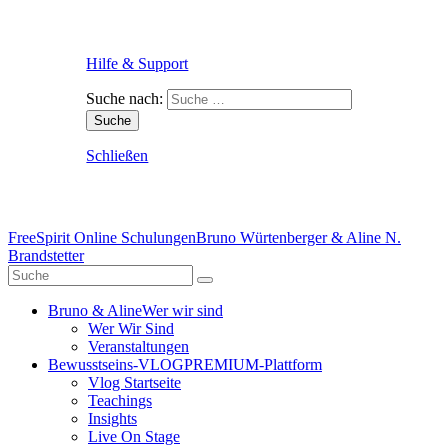
Hilfe & Support
Suche nach:
Schließen
FreeSpirit Online Schulungen
Bruno Würtenberger & Aline N.
Brandstetter
Bruno & Aline
Wer wir sind
Wer Wir Sind
Veranstaltungen
Bewusstseins-VLOG
PREMIUM-Plattform
Vlog Startseite
Teachings
Insights
Live On Stage