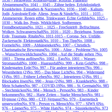
1050 – Helloween, Kohlenhydrate, Koffein, Planeten-
Abstammung
No. 1041 – 1045 – Zähne heilen, Erfolglosigkeit,
Krankheiten, Empathen & Narzisten
No. 1036 – 1040 – Kalium-
Jodit, Astrologie/Erde, Aliens, Jesus & Sünde
No. 1031 – 1035 –
Atomenergie, Regen giftig, Trinkwasser, Echte Gefühle
No. 1025 –
1030 – Walk-Ins, Penis, Wirklichkeit, Sodbrennen,
Fremdbesetzung
No. 1021 – 1025 – FreeSpirit®, Befruchtung,
Wolken, Schwangerschaft
No. 1016 – 1020 – Beziehung, Sonne,
Erde, Traumata, Ritalin
No. 1011-1015 – Corona, Sex, Unfälle,
Zuckersucht, Elektrostatik
No. 1010 – Top-Tipp
No. 1008 –
Formeln
No. 1009 – Abhängigkeit
No. 1007 – Christlich-
Charismatische Bewegung
No. 1006 – Aline – Probleme?
No. 1005
– Wunschverwirklichung
No. 1004 – Auf die Straße gehen ?
No.
1003 – Thema auflösen
No. 1002 – Ego
No. 1001 – Wasser-
Stromausfall
No. 1000 – Haarausfall
No. 999 – Kein Geld
No. 998 –
Kindergarten Erde?
No. 997 – Für andere integrieren?
No. 996 –
Wesenheiten (2)
No. 995 – Das blaue Licht
No. 994 – Widerstand
(3)
No. 993 – Frühere Leben
No. 992 – Integrieren (2)
No. 991 –
Blockaden lösen
No. 990 – Jesus (2)
No. 989 – Krankheit
No. 988 –
Mein Schatten
No. 987 – COVID-19
No. 986 – St. Germain
No. 985
– Stechmücken
No. 984 – Mensch – Person
No. 983 – Kinder
bekommen
No. 982 – Harte Zeiten – Starke Menschen
No. 981 –
Hypnose (2)
No. 980 – CTF-Verpasst?
No. 979 – Energetisch
umgeworfen
No. 978 – Person vs. Mensch
No. 977 – SIWS 6
No.
976 – Lügner
No. 975 – White Hats
No. 974 – Süssigkeiten
No. 973