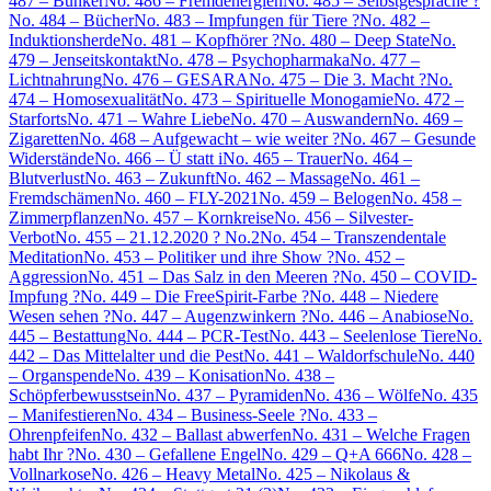
487 – Bunker
No. 486 – Fremdenergien
No. 485 – Selbstgespräche ?
No. 484 – Bücher
No. 483 – Impfungen für Tiere ?
No. 482 –
Induktionsherde
No. 481 – Kopfhörer ?
No. 480 – Deep State
No.
479 – Jenseitskontakt
No. 478 – Psychopharmaka
No. 477 –
Lichtnahrung
No. 476 – GESARA
No. 475 – Die 3. Macht ?
No.
474 – Homosexualität
No. 473 – Spirituelle Monogamie
No. 472 –
Starforts
No. 471 – Wahre Liebe
No. 470 – Auswandern
No. 469 –
Zigaretten
No. 468 – Aufgewacht – wie weiter ?
No. 467 – Gesunde
Widerstände
No. 466 – Ü statt i
No. 465 – Trauer
No. 464 –
Blutverlust
No. 463 – Zukunft
No. 462 – Massage
No. 461 –
Fremdschämen
No. 460 – FLY-2021
No. 459 – Belogen
No. 458 –
Zimmerpflanzen
No. 457 – Kornkreise
No. 456 – Silvester-
Verbot
No. 455 – 21.12.2020 ? No.2
No. 454 – Transzendentale
Meditation
No. 453 – Politiker und ihre Show ?
No. 452 –
Aggression
No. 451 – Das Salz in den Meeren ?
No. 450 – COVID-
Impfung ?
No. 449 – Die FreeSpirit-Farbe ?
No. 448 – Niedere
Wesen sehen ?
No. 447 – Augenzwinkern ?
No. 446 – Anabiose
No.
445 – Bestattung
No. 444 – PCR-Test
No. 443 – Seelenlose Tiere
No.
442 – Das Mittelalter und die Pest
No. 441 – Waldorfschule
No. 440
– Organspende
No. 439 – Konisation
No. 438 –
Schöpferbewusstsein
No. 437 – Pyramiden
No. 436 – Wölfe
No. 435
– Manifestieren
No. 434 – Business-Seele ?
No. 433 –
Ohrenpfeifen
No. 432 – Ballast abwerfen
No. 431 – Welche Fragen
habt Ihr ?
No. 430 – Gefallene Engel
No. 429 – Q+A 666
No. 428 –
Vollnarkose
No. 426 – Heavy Metal
No. 425 – Nikolaus &