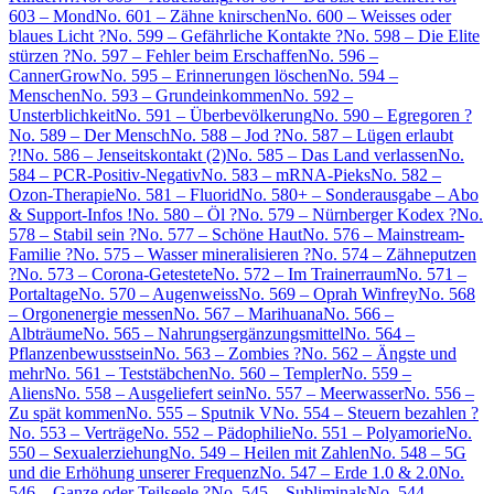
603 – Mond
No. 601 – Zähne knirschen
No. 600 – Weisses oder
blaues Licht ?
No. 599 – Gefährliche Kontakte ?
No. 598 – Die Elite
stürzen ?
No. 597 – Fehler beim Erschaffen
No. 596 –
CannerGrow
No. 595 – Erinnerungen löschen
No. 594 –
Menschen
No. 593 – Grundeinkommen
No. 592 –
Unsterblichkeit
No. 591 – Überbevölkerung
No. 590 – Egregoren ?
No. 589 – Der Mensch
No. 588 – Jod ?
No. 587 – Lügen erlaubt
?!
No. 586 – Jenseitskontakt (2)
No. 585 – Das Land verlassen
No.
584 – PCR-Positiv-Negativ
No. 583 – mRNA-Pieks
No. 582 –
Ozon-Therapie
No. 581 – Fluorid
No. 580+ – Sonderausgabe – Abo
& Support-Infos !
No. 580 – Öl ?
No. 579 – Nürnberger Kodex ?
No.
578 – Stabil sein ?
No. 577 – Schöne Haut
No. 576 – Mainstream-
Familie ?
No. 575 – Wasser mineralisieren ?
No. 574 – Zähneputzen
?
No. 573 – Corona-Getestete
No. 572 – Im Trainerraum
No. 571 –
Portaltage
No. 570 – Augenweiss
No. 569 – Oprah Winfrey
No. 568
– Orgonenergie messen
No. 567 – Marihuana
No. 566 –
Albträume
No. 565 – Nahrungsergänzungsmittel
No. 564 –
Pflanzenbewusstsein
No. 563 – Zombies ?
No. 562 – Ängste und
mehr
No. 561 – Teststäbchen
No. 560 – Templer
No. 559 –
Aliens
No. 558 – Ausgeliefert sein
No. 557 – Meerwasser
No. 556 –
Zu spät kommen
No. 555 – Sputnik V
No. 554 – Steuern bezahlen ?
No. 553 – Verträge
No. 552 – Pädophilie
No. 551 – Polyamorie
No.
550 – Sexualerziehung
No. 549 – Heilen mit Zahlen
No. 548 – 5G
und die Erhöhung unserer Frequenz
No. 547 – Erde 1.0 & 2.0
No.
546 – Ganze oder Teilseele ?
No. 545 – Subliminals
No. 544 –