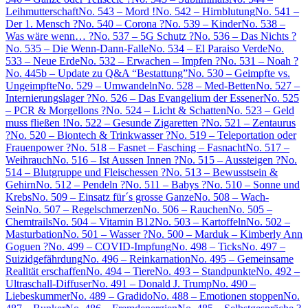
Leihmutterschaft
No. 543 – Mord !
No. 542 – Hirnblutung
No. 541 –
Der 1. Mensch ?
No. 540 – Corona ?
No. 539 – Kinder
No. 538 –
Was wäre wenn… ?
No. 537 – 5G Schutz ?
No. 536 – Das Nichts ?
No. 535 – Die Wenn-Dann-Falle
No. 534 – El Paraiso Verde
No.
533 – Neue Erde
No. 532 – Erwachen – Impfen ?
No. 531 – Noah ?
No. 445b – Update zu Q&A “Bestattung”
No. 530 – Geimpfte vs.
Ungeimpfte
No. 529 – Umwandeln
No. 528 – Med-Betten
No. 527 –
Internierungslager ?
No. 526 – Das Evangelium der Essener
No. 525
– PCR & Morgellons ?
No. 524 – Licht & Schatten
No. 523 – Geld
muss fließen !
No. 522 – Gesunde Zigaretten ?
No. 521 – Zentaurus
?
No. 520 – Biontech & Trinkwasser ?
No. 519 – Teleportation oder
Frauenpower ?
No. 518 – Fasnet – Fasching – Fasnacht
No. 517 –
Weihrauch
No. 516 – Ist Aussen Innen ?
No. 515 – Aussteigen ?
No.
514 – Blutgruppe und Fleischessen ?
No. 513 – Bewusstsein &
Gehirn
No. 512 – Pendeln ?
No. 511 – Babys ?
No. 510 – Sonne und
Krebs
No. 509 – Einsatz für´s grosse Ganze
No. 508 – Wach-
Sein
No. 507 – Regelschmerzen
No. 506 – Rauchen
No. 505 –
Chemtrails
No. 504 – Vitamin B12
No. 503 – Kartoffeln
No. 502 –
Masturbation
No. 501 – Wasser ?
No. 500 – Marduk – Kimberly Ann
Goguen ?
No. 499 – COVID-Impfung
No. 498 – Ticks
No. 497 –
Suizidgefährdung
No. 496 – Reinkarnation
No. 495 – Gemeinsame
Realität erschaffen
No. 494 – Tiere
No. 493 – Standpunkte
No. 492 –
Ultraschall-Diffuser
No. 491 – Donald J. Trump
No. 490 –
Liebeskummer
No. 489 – Gradido
No. 488 – Emotionen stoppen
No.