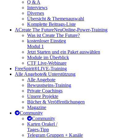
Q & A
Interviews
Diverses
Übersicht & Themenauswahl
Komplette Beitrags-Liste
A
Create The Future
Neu
Online-Power-Training
Was ist Create The Future?
kostenloser Einstieg
Modul 1
Jetzt Starten und ein Paket auswählen
Module im Überblick
CTF Live-Webinare
FreeSpirit®
LIVE-Training
Alle Angebote
& Unterstützung
Alle Angebote
Bewusstseins-Training
Private Coachings
Unsere Projekte
Bücher & Veröffentlichungen
Magazine
Community
Community
Karten Orakel /
Tages-Tipp
Telegram Gruppen + Kanäle