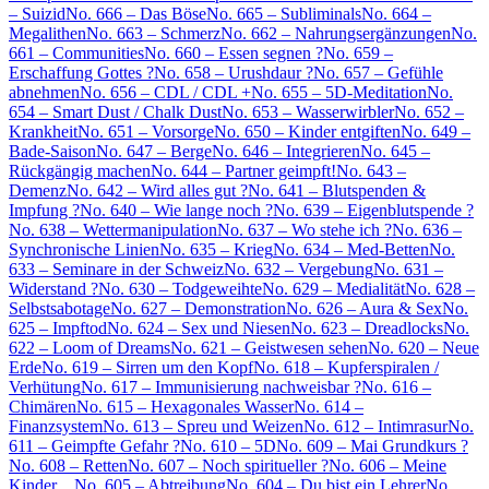
– Suizid
No. 666 – Das Böse
No. 665 – Subliminals
No. 664 –
Megalithen
No. 663 – Schmerz
No. 662 – Nahrungsergänzungen
No.
661 – Communities
No. 660 – Essen segnen ?
No. 659 –
Erschaffung Gottes ?
No. 658 – Urushdaur ?
No. 657 – Gefühle
abnehmen
No. 656 – CDL / CDL +
No. 655 – 5D-Meditation
No.
654 – Smart Dust / Chalk Dust
No. 653 – Wasserwirbler
No. 652 –
Krankheit
No. 651 – Vorsorge
No. 650 – Kinder entgiften
No. 649 –
Bade-Saison
No. 647 – Berge
No. 646 – Integrieren
No. 645 –
Rückgängig machen
No. 644 – Partner geimpft!
No. 643 –
Demenz
No. 642 – Wird alles gut ?
No. 641 – Blutspenden &
Impfung ?
No. 640 – Wie lange noch ?
No. 639 – Eigenblutspende ?
No. 638 – Wettermanipulation
No. 637 – Wo stehe ich ?
No. 636 –
Synchronische Linien
No. 635 – Krieg
No. 634 – Med-Betten
No.
633 – Seminare in der Schweiz
No. 632 – Vergebung
No. 631 –
Widerstand ?
No. 630 – Todgeweihte
No. 629 – Medialität
No. 628 –
Selbstsabotage
No. 627 – Demonstration
No. 626 – Aura & Sex
No.
625 – Impftod
No. 624 – Sex und Niesen
No. 623 – Dreadlocks
No.
622 – Loom of Dreams
No. 621 – Geistwesen sehen
No. 620 – Neue
Erde
No. 619 – Sirren um den Kopf
No. 618 – Kupferspiralen /
Verhütung
No. 617 – Immunisierung nachweisbar ?
No. 616 –
Chimären
No. 615 – Hexagonales Wasser
No. 614 –
Finanzsystem
No. 613 – Spreu und Weizen
No. 612 – Intimrasur
No.
611 – Geimpfte Gefahr ?
No. 610 – 5D
No. 609 – Mai Grundkurs ?
No. 608 – Retten
No. 607 – Noch spiritueller ?
No. 606 – Meine
Kinder…
No. 605 – Abtreibung
No. 604 – Du bist ein Lehrer
No.