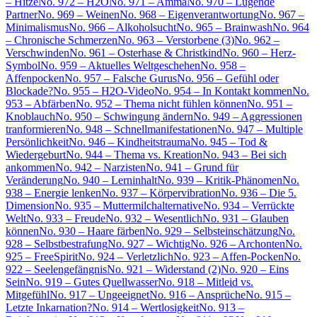
– Hitze
No. 972 – H2O
No. 971 – Amma
No. 970 – Lügende
Partner
No. 969 – Weinen
No. 968 – Eigenverantwortung
No. 967 –
Minimalismus
No. 966 – Alkoholsucht
No. 965 – Brainwash
No. 964
– Chronische Schmerzen
No. 963 – Verstorbene (3)
No. 962 –
Verschwinden
No. 961 – Osterhase & Christkind
No. 960 – Herz-
Symbol
No. 959 – Aktuelles Weltgeschehen
No. 958 –
Affenpocken
No. 957 – Falsche Gurus
No. 956 – Gefühl oder
Blockade?
No. 955 – H2O-Video
No. 954 – In Kontakt kommen
No.
953 – Abfärben
No. 952 – Thema nicht fühlen können
No. 951 –
Knoblauch
No. 950 – Schwingung ändern
No. 949 – Aggressionen
tranformieren
No. 948 – Schnellmanifestationen
No. 947 – Multiple
Persönlichkeit
No. 946 – Kindheitstrauma
No. 945 – Tod &
Wiedergeburt
No. 944 – Thema vs. Kreation
No. 943 – Bei sich
ankommen
No. 942 – Narzisten
No. 941 – Grund für
Veränderung
No. 940 – Lerninhalt
No. 939 – Kritik-Phänomen
No.
938 – Energie lenken
No. 937 – Körpervibration
No. 936 – Die 5.
Dimension
No. 935 – Muttermilchalternative
No. 934 – Verrückte
Welt
No. 933 – Freude
No. 932 – Wesentlich
No. 931 – Glauben
können
No. 930 – Haare färben
No. 929 – Selbsteinschätzung
No.
928 – Selbstbestrafung
No. 927 – Wichtig
No. 926 – Archonten
No.
925 – FreeSpirit
No. 924 – Verletzlich
No. 923 – Affen-Pocken
No.
922 – Seelengefängnis
No. 921 – Widerstand (2)
No. 920 – Eins
Sein
No. 919 – Gutes Quellwasser
No. 918 – Mitleid vs.
Mitgefühl
No. 917 – Ungeeignet
No. 916 – Ansprüche
No. 915 –
Letzte Inkarnation?
No. 914 – Wertlosigkeit
No. 913 –