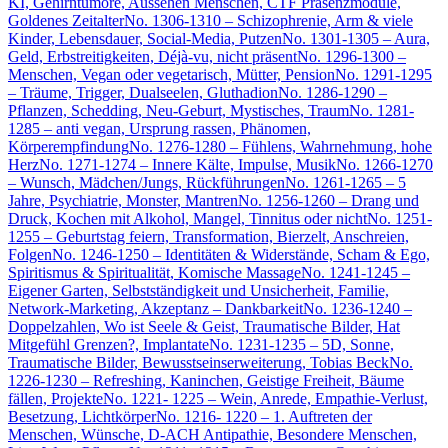
KI, Gehirntumore, Aussehen Menschen, CTF Präsenzmodule,
Goldenes Zeitalter
No. 1306-1310 – Schizophrenie, Arm & viele
Kinder, Lebensdauer, Social-Media, Putzen
No. 1301-1305 – Aura,
Geld, Erbstreitigkeiten, Déjà-vu, nicht präsent
No. 1296-1300 –
Menschen, Vegan oder vegetarisch, Mütter, Pension
No. 1291-1295
– Träume, Trigger, Dualseelen, Gluthadion
No. 1286-1290 –
Pflanzen, Schedding, Neu-Geburt, Mystisches, Traum
No. 1281-
1285 – anti vegan, Ursprung rassen, Phänomen,
Körperempfindung
No. 1276-1280 – Fühlens, Wahrnehmung, hohe
Herz
No. 1271-1274 – Innere Kälte, Impulse, Musik
No. 1266-1270
– Wunsch, Mädchen/Jungs, Rückführungen
No. 1261-1265 – 5
Jahre, Psychiatrie, Monster, Mantren
No. 1256-1260 – Drang und
Druck, Kochen mit Alkohol, Mangel, Tinnitus oder nicht
No. 1251-
1255 – Geburtstag feiern, Transformation, Bierzelt, Anschreien,
Folgen
No. 1246-1250 – Identitäten & Widerstände, Scham & Ego,
Spiritismus & Spiritualität, Komische Massage
No. 1241-1245 –
Eigener Garten, Selbstständigkeit und Unsicherheit, Familie,
Network-Marketing, Akzeptanz – Dankbarkeit
No. 1236-1240 –
Doppelzahlen, Wo ist Seele & Geist, Traumatische Bilder, Hat
Mitgefühl Grenzen?, Implantate
No. 1231-1235 – 5D, Sonne,
Traumatische Bilder, Bewusstseinserweiterung, Tobias Beck
No.
1226-1230 – Refreshing, Kaninchen, Geistige Freiheit, Bäume
fällen, Projekte
No. 1221- 1225 – Wein, Anrede, Empathie-Verlust,
Besetzung, Lichtkörper
No. 1216- 1220 – 1. Auftreten der
Menschen, Wünsche, D-ACH Antipathie, Besondere Menschen,