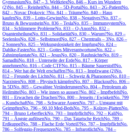
Gymnasium
No. 847 – 3. Weltkrieg
No. 846 – Kurs im Wundern
(2)
No. 845 – Reinheit
No. 844 – 5D-Portal
No. 843 – 2G-Patient
No.
842 – Novac Djokovic ?
No. 841 – Träume
No. 840 – Haus
kaufen
No. 839 – Lotto-Gewinn
No. 838 – Negatives?
No. 837 –
Bruno & Bewusstsein
No. 836 – Tesla
No. 835 – Immunsystem
No.
834 – Schlimmere Probleme
No. 833 – Q-Anon
No. 832 –
Quantenheilung
No. 831 – Solidarität
No. 830 – Warum?
No. 829 –
Seelenlos
No. 828 – Selbstmord
No. 827 – Chemtrails – 3
No. 826 –
2 Sonnen
No. 825 – Wirkungslosigkeit der Impfung
No. 824 –
Dahlke-Fasten
No. 823 – Gottes Mitverantwortung
No. 822 –
Zahnimplantate
No. 821 – Jesus
No. 820 – Rauhnächte
No. 819 –
Samadhi
No. 818 – Unterseite der Erde
No. 817 – Körper
annehmen
No. 816 – Code CTF
No. 815 – Bäume Sauerstoff
No.
814 – Wer hat die Welt erschaffen?
No. 813 – Impfzwang (2)
No.
812 – Freunde des Lichts
No. 811 – Schweiz & Pharaonen
No. 810 –
Narzisten
No. 808 – Physisch kämpfen
No. 807 – Blackout
No. 806 –
In 5D
No. 805 – Gewaltige Veränderungen
No. 804 – Petroleum als
Heilmittel
No. 803 – Wie innen so aussen?
No. 802 – Impfbefehl
No.
801 – Erwachen die Drachen?
No. 800 – Jenseits / Ewigkeit
No. 799
– Kundschaft
No. 798 – Schwarze Augen
No. 797 – Umgang mit
Geimpften
No. 796 – 90.10 Med-Beds
No. 795 – Kolzov-Platten
No.
794 – Bruno Leberfleck
No. 793 – Impfpflicht
No. 792 – Kali
No.
791 – Ängste auflösen
No. 790 – Das Tatarische Reich
No. 789 –
Erdkuppel
No. 788 – Flache Erde Vorteil?
No. 787 – Impfpflicht
No.
786 – Solfeggio-Frequenzen
No. 785 – Infrarotlicht
No. 784 –