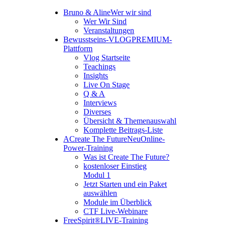
Bruno & Aline
Wer wir sind
Wer Wir Sind
Veranstaltungen
Bewusstseins-VLOG
PREMIUM-
Plattform
Vlog Startseite
Teachings
Insights
Live On Stage
Q & A
Interviews
Diverses
Übersicht & Themenauswahl
Komplette Beitrags-Liste
A
Create The Future
Neu
Online-
Power-Training
Was ist Create The Future?
kostenloser Einstieg
Modul 1
Jetzt Starten und ein Paket
auswählen
Module im Überblick
CTF Live-Webinare
FreeSpirit®
LIVE-Training