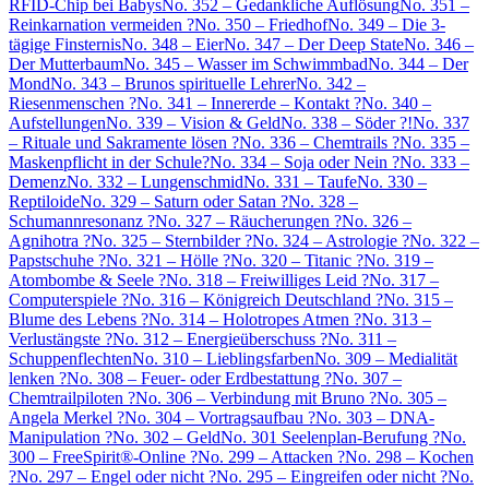
RFID-Chip bei Babys
No. 352 – Gedankliche Auflösung
No. 351 –
Reinkarnation vermeiden ?
No. 350 – Friedhof
No. 349 – Die 3-
tägige Finsternis
No. 348 – Eier
No. 347 – Der Deep State
No. 346 –
Der Mutterbaum
No. 345 – Wasser im Schwimmbad
No. 344 – Der
Mond
No. 343 – Brunos spirituelle Lehrer
No. 342 –
Riesenmenschen ?
No. 341 – Innererde – Kontakt ?
No. 340 –
Aufstellungen
No. 339 – Vision & Geld
No. 338 – Söder ?!
No. 337
– Rituale und Sakramente lösen ?
No. 336 – Chemtrails ?
No. 335 –
Maskenpflicht in der Schule?
No. 334 – Soja oder Nein ?
No. 333 –
Demenz
No. 332 – Lungenschmid
No. 331 – Taufe
No. 330 –
Reptiloide
No. 329 – Saturn oder Satan ?
No. 328 –
Schumannresonanz ?
No. 327 – Räucherungen ?
No. 326 –
Agnihotra ?
No. 325 – Sternbilder ?
No. 324 – Astrologie ?
No. 322 –
Papstschuhe ?
No. 321 – Hölle ?
No. 320 – Titanic ?
No. 319 –
Atombombe & Seele ?
No. 318 – Freiwilliges Leid ?
No. 317 –
Computerspiele ?
No. 316 – Königreich Deutschland ?
No. 315 –
Blume des Lebens ?
No. 314 – Holotropes Atmen ?
No. 313 –
Verlustängste ?
No. 312 – Energieüberschuss ?
No. 311 –
Schuppenflechten
No. 310 – Lieblingsfarben
No. 309 – Medialität
lenken ?
No. 308 – Feuer- oder Erdbestattung ?
No. 307 –
Chemtrailpiloten ?
No. 306 – Verbindung mit Bruno ?
No. 305 –
Angela Merkel ?
No. 304 – Vortragsaufbau ?
No. 303 – DNA-
Manipulation ?
No. 302 – Geld
No. 301 Seelenplan-Berufung ?
No.
300 – FreeSpirit®-Online ?
No. 299 – Attacken ?
No. 298 – Kochen
?
No. 297 – Engel oder nicht ?
No. 295 – Eingreifen oder nicht ?
No.