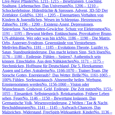
Live-Wave Pflaster
No. 1211- 1215 – Besetzungen, Coaching,
Spaltung, Liebemachen, Das Universum
No. 1206 – 1210 –
Schockerlebnisse, Hülenfrüchte & Sprossen, Advent, 3D-5D Der
Zeitfaktor, Gold
No. 1201 – 1205 – Eigenartiges Verhalten von
Kindern & Jugendlichen, Wesen im Schlepptau, Herzensweg,
Zähne
No. 1196 – 1200 – Existenz-Angst, Depressionen,
Spiegelung, Nachtschatten-Gewächse, Schutz vor Elektrosmog
No.
1191 – 1195 – Bewusst bleiben, Enttäuschung, Provokativer Bruno,
UN-abhängig, Wer oder was bin ich
No. 1186 – 1190 – Die Matrix,
Orbs, Asperger-Syndrom, Gegenstände von Verstorbenen,
Methylen-Blau
No. 1181 – 1185 – Evolutions-Theorie, Luzifer vs.
Satan, Standpunktänderung, Das macht keinen Sinn, Sich lösen
No.
1176 – 1180 – Epilepsie, Fühlen – Spüren?, Authentisch sein
können, Einschlafen, Aus dem Nähkästchen
No. 1171 – 1175 –
Stechmücken, Hoffnung für Deutschland, Die 5. Herzkammer,
Augen und Leber, Astralreise
No. 1166-1070 – Trainer-Team, Die
Sprache Gottes, Energieraub?, Das Wetter, Brille?
No. 1161-1065 –
100% Fühlen, Seelenaustausch, Ahnenreihe heilen, Werbung,
Ernstgenommen werden
No. 1156-1060 – Vision oder
Wunschtraum, Grabovoi, Geld, Epilespie, Die Zeit nutzen
No. 1151-
1055 – Einsamkeit, Selbstgespräch, Reinkarnation, Frühere Leben
sehen, Feuer
No. 1146 – 1150 – Bewertung loslassen, Das
Germanische Volk, Wesensveränderung, 2 Welten / Tag & Nacht,
Beschuldigungen
No. 1141 – 1145 – Aufwach-Chancen, Das
Malzeichen, Widerstand, FreeSpirit-Wirksamkeit, Kinder
No. 1136 –