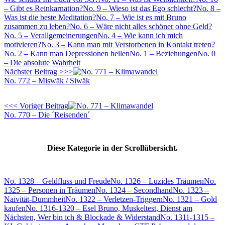
– Gibt es Reinkarnation?
No. 9 – Wieso ist das Ego schlecht?
No. 8 –
Was ist die beste Meditation?
No. 7 – Wie ist es mit Bruno
zusammen zu leben?
No. 6 – Wäre nicht alles schöner ohne Geld?
No. 5 – Verallgemeinerungen
No. 4 – Wie kann ich mich
motivieren?
No. 3 – Kann man mit Verstorbenen in Kontakt treten?
No. 2 – Kann man Depressionen heilen
No. 1 – Beziehungen
No. 0
– Die absolute Wahrheit
Nächster Beitrag >>>
No. 772 – Miswäk / Siwäk
<<< Voriger Beitrag
No. 770 – Die ´Reisenden´
Diese Kategorie in der Scrollübersicht.
No. 1328 – Geldfluss und Freude
No. 1326 – Luzides Träumen
No.
1325 – Personen in Träumen
No. 1324 – Secondhand
No. 1323 –
Naivität-Dummheit
No. 1322 – Verletzen-Triggern
No. 1321 – Gold
kaufen
No. 1316-1320 – Esel Bruno, Muskeltest, Dienst am
Nächsten, Wer bin ich & Blockade & Widerstand
No. 1311-1315 –