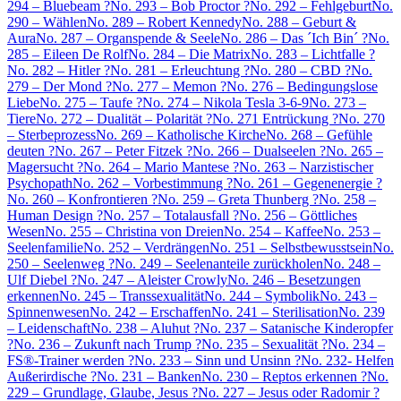
294 – Bluebeam ?
No. 293 – Bob Proctor ?
No. 292 – Fehlgeburt
No.
290 – Wählen
No. 289 – Robert Kennedy
No. 288 – Geburt &
Aura
No. 287 – Organspende & Seele
No. 286 – Das ´Ich Bin´ ?
No.
285 – Eileen De Rolf
No. 284 – Die Matrix
No. 283 – Lichtfalle ?
No. 282 – Hitler ?
No. 281 – Erleuchtung ?
No. 280 – CBD ?
No.
279 – Der Mond ?
No. 277 – Memon ?
No. 276 – Bedingungslose
Liebe
No. 275 – Taufe ?
No. 274 – Nikola Tesla 3-6-9
No. 273 –
Tiere
No. 272 – Dualität – Polarität ?
No. 271 Entrückung ?
No. 270
– Sterbeprozess
No. 269 – Katholische Kirche
No. 268 – Gefühle
deuten ?
No. 267 – Peter Fitzek ?
No. 266 – Dualseelen ?
No. 265 –
Magersucht ?
No. 264 – Mario Mantese ?
No. 263 – Narzistischer
Psychopath
No. 262 – Vorbestimmung ?
No. 261 – Gegenenergie ?
No. 260 – Konfrontieren ?
No. 259 – Greta Thunberg ?
No. 258 –
Human Design ?
No. 257 – Totalausfall ?
No. 256 – Göttliches
Wesen
No. 255 – Christina von Dreien
No. 254 – Kaffee
No. 253 –
Seelenfamilie
No. 252 – Verdrängen
No. 251 – Selbstbewusstsein
No.
250 – Seelenweg ?
No. 249 – Seelenanteile zurückholen
No. 248 –
Ulf Diebel ?
No. 247 – Aleister Crowly
No. 246 – Besetzungen
erkennen
No. 245 – Transsexualität
No. 244 – Symbolik
No. 243 –
Spinnenwesen
No. 242 – Erschaffen
No. 241 – Sterilisation
No. 239
– Leidenschaft
No. 238 – Aluhut ?
No. 237 – Satanische Kinderopfer
?
No. 236 – Zukunft nach Trump ?
No. 235 – Sexualität ?
No. 234 –
FS®-Trainer werden ?
No. 233 – Sinn und Unsinn ?
No. 232- Helfen
Außerirdische ?
No. 231 – Banken
No. 230 – Reptos erkennen ?
No.
229 – Grundlage, Glaube, Jesus ?
No. 227 – Jesus oder Radomir ?