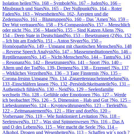
Isolation heilen?
No. 168 – Symbole
No. 167 – Juden
No. 166 –
Missbrauch und Stars
No. 165 – Der Nullpunkt
No. 164 – Roter
Faden
No. 163 – Wesenheiten
No. 162- Ägypten und die
Zedernuss
No. 161 – Blutgruppen
No. 160 – Das ´Amen´
No. 159 –
Der Wut vertrauen
No. 158 – FS-Compassion
No. 157 – Menschlich
oder nicht ?
No. 156 – Magie
No. 155 – Sind Katzen Aliens ?
No.
154 – Deep State in Deutschland
No. 153 – Besetzungen (2)
No. 152
– Ich bin am Ende
No. 151 – Anton Styger
No. 150 –
Homöopathie
No. 149 – Umgang mit chaotischen Menschen
No. 148
– Reverse Speech Analysis
No. 147 – Massenmeditationen
No. 146 –
Reptilienaugen
No. 145 – Nicht-Menschen
No. 144 – Tantra
No. 143
– Resonanz
No. 142 – Besetzungen
No. 141 – Sport ?
No. 140 –
Altern und der Tod
No. 139- Demenz
No. 138 – Erzengel ?
No. 137
– Wirkliches Verzeihen
No. 136 – 3 Tage Finsternis ?
No. 135 –
Corona-Irrsinn Umgang ?
No. 134 -Zigarettenraucheinnebelung
No.
133 -Einschläfern lassen ?
No. 132 -Persönlichkeitsanteile
No. 131 –
Authentisch fühlen
No. 130 – Neid
No. 129 – Seelenfamilie
wechseln ?
No. 128 – Gefühle oder Emotionen ?
No. 127 – Werde
ich beobachtet ?
No. 126 – 5. Dimension – Hab und Gut ?
No. 125 –
Liebeskummer
No. 124 – Kryptowährungen
No. 123 – Tierleid
No.
122 – Zeitmanagement
No. 121 – Hier und dort
No. 120 –
Vorhersage ?
No. 119 – Wie funktioniert Levitation ?
No. 118 –
Seelenweg
No. 117 – Was sind Spinnenwesen ?
No. 116 – Das A
und O des Lebens
No. 115 – Wer macht die Seele ?
No. 114 –
Alkohol, Drogen und Wesenheiten
No. 113 – Schaffen wir´s noch ?