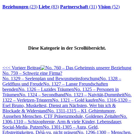
Beziehungen
(23)
Liebe
(83)
Partnerschaft
(31)
Vision
(52)
Diese Kategorie in der Scrollübersicht.
<<< Voriger Beitrag
No. 759 – Schweiz eine Firma?
No. 1329 – Seelenplan und Bewusstseinsforschung
No. 1328 –
Geldfluss und Freude
No. 1327 – Lange Freundschaften
beenden
No. 1326 – Luzides Träumen
No. 1325 – Personen in
Träumen
No. 1324 – Secondhand
No. 1323 – Naivität-Dummheit
No.
1322 – Verletzen-Triggern
No. 1321 – Gold kaufen
No. 1316-1320 –
Esel Bruno, Muskeltest, Dienst am Nächsten, Wer bin ich &
Blockade & Widerstand
No. 1311-1315 – KI, Gehirntumore,
Aussehen Menschen, CTF Präsenzmodule, Goldenes Zeitalter
No.
1306-1310 – Schizophrenie, Arm & viele Kinder, Lebensdauer,
Social-Media, Putzen
No. 1301-1305 – Aura, Geld,
Erbstreitigkeiten, Déjà-vu, nicht präsent
No. 1296-1300 – Menschen,