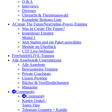
Q & A
Interviews
Diverses
Übersicht & Themenauswahl
Komplette Beitrags-Liste
A
Create The Future
Neu
Online-Power-Training
Was ist Create The Future?
kostenloser Einstieg
Modul 1
Jetzt Starten und ein Paket auswählen
Module im Überblick
CTF Live-Webinare
FreeSpirit®
LIVE-Training
Alle Angebote
& Unterstützung
Alle Angebote
Bewusstseins-Training
Private Coachings
Unsere Projekte
Bücher & Veröffentlichungen
Magazine
Community
Community
Karten Orakel /
Tages-Tipp
Telegram Gruppen + Kanäle