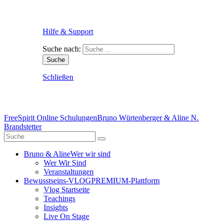
Hilfe & Support
Suche nach:
Schließen
FreeSpirit Online Schulungen
Bruno Würtenberger & Aline N.
Brandstetter
Bruno & Aline
Wer wir sind
Wer Wir Sind
Veranstaltungen
Bewusstseins-VLOG
PREMIUM-Plattform
Vlog Startseite
Teachings
Insights
Live On Stage