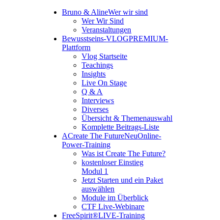
Bruno & Aline
Wer wir sind
Wer Wir Sind
Veranstaltungen
Bewusstseins-VLOG
PREMIUM-
Plattform
Vlog Startseite
Teachings
Insights
Live On Stage
Q & A
Interviews
Diverses
Übersicht & Themenauswahl
Komplette Beitrags-Liste
A
Create The Future
Neu
Online-
Power-Training
Was ist Create The Future?
kostenloser Einstieg
Modul 1
Jetzt Starten und ein Paket
auswählen
Module im Überblick
CTF Live-Webinare
FreeSpirit®
LIVE-Training