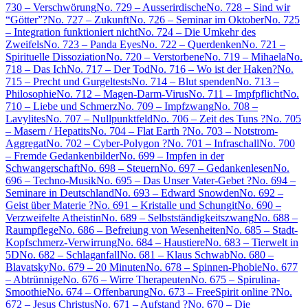
730 – Verschwörung
No. 729 – Ausserirdische
No. 728 – Sind wir
“Götter”?
No. 727 – Zukunft
No. 726 – Seminar im Oktober
No. 725
– Integration funktioniert nicht
No. 724 – Die Umkehr des
Zweifels
No. 723 – Panda Eyes
No. 722 – Querdenken
No. 721 –
Spirituelle Dissoziation
No. 720 – Verstorbene
No. 719 – Mihaela
No.
718 – Das Ich
No. 717 – Der Tod
No. 716 – Wo ist der Haken?
No.
715 – Precht und Gurgeltests
No. 714 – Blut spenden
No. 713 –
Philosophie
No. 712 – Magen-Darm-Virus
No. 711 – Impfpflicht
No.
710 – Liebe und Schmerz
No. 709 – Impfzwang
No. 708 –
Lavylites
No. 707 – Nullpunktfeld
No. 706 – Zeit des Tuns ?
No. 705
– Masern / Hepatits
No. 704 – Flat Earth ?
No. 703 – Notstrom-
Aggregat
No. 702 – Cyber-Polygon ?
No. 701 – Infraschall
No. 700
– Fremde Gedankenbilder
No. 699 – Impfen in der
Schwangerschaft
No. 698 – Steuern
No. 697 – Gedankenlesen
No.
696 – Techno-Musik
No. 695 – Das Unser Vater-Gebet ?
No. 694 –
Seminare in Deutschland
No. 693 – Edward Snowden
No. 692 –
Geist über Materie ?
No. 691 – Kristalle und Schungit
No. 690 –
Verzweifelte Atheistin
No. 689 – Selbstständigkeitszwang
No. 688 –
Raumpflege
No. 686 – Befreiung von Wesenheiten
No. 685 – Stadt-
Kopfschmerz-Verwirrung
No. 684 – Haustiere
No. 683 – Tierwelt in
5D
No. 682 – Schlaganfall
No. 681 – Klaus Schwab
No. 680 –
Blavatsky
No. 679 – 20 Minuten
No. 678 – Spinnen-Phobie
No. 677
– Abtrünnige
No. 676 – Wirre Therapeuten
No. 675 – Spirulina-
Smoothie
No. 674 – Offenbarung
No. 673 – FreeSpirit online ?
No.
672 – Jesus Christus
No. 671 – Aufstand ?
No. 670 – Die