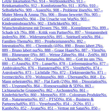
Letzte Inkarnation?
No. 914 – Wertlosigkeit
No. 913 –
Reinkarnation
No. 912 – Komfortzone
No. 911 – IQ
No. 910 –
Selbstliebe
No. 909 – Augen
No. 908 – Probleme lösen
No. 907 –
Mutter Meera & Amma ?
No. 906 – Bruno bewertet !
No. 905 –
Geld anlegen
No. 904 – Die Ursache von Wut
No. 903 –
Kindesmissbrauch
No. 902 – Ehrlichkeit
No. 901 –
Wunschrealisierung mit Drogen ?
No. 900 – Kompliment !
No. 899 –
Schade ich ?
No. 898 – Kritik vom Partner
No. 897 – Vergangenheit
ändern
No. 896 – Widerspruch
No. 895 – Spirituell sein
No. 894 –
Familien-Thema
No. 893 – Prophezeiungen
No. 892 –
Integration
No. 891 – Chemtrails (4)
No. 890 – Bruno labert 2
No.
889 – Bruno labert nur
No. 888 – Graue Haare
No. 887 – Viren
No.
886 – Blutgruppe 0
No. 885 – Weisse Zähne
No. 884 – Zeit
No. 883
– Ukraine
No. 882 – Queen Romana
No. 881 – Gott ins uns ?
No.
880 – C-Angst
No. 879 – Lunge
No. 878 – Lieferengpässe
No. 877 –
Ambivalenz
No. 876 – Hamsterrad
No. 875 – Vergiftet
No. 874 –
Astrologie
No. 873 – Lichtfalle ?
No. 872 – Elektrogeräte
No. 871 –
Ivermectin
No. 870 – Wohnung
No. 869 – Übergang
No. 868 – Ex-
Mann geheiratet
No. 867 – Flat Earth (2)
No. 866 – Dissoziation
No.
865 – Ursprung
No. 864 – Homosexualität & 5D
No. 863 –
Lichtasurische Gruppen
No. 862 – Archonten
No. 861 –
Kinderbücher
No. 860 – Memon
No. 859 – Colostrum-Produkte
No.
858 – Naturgesetze
No. 857 – PTSD
No. 856 – Business &
Partnerschaft
No. 855 – Vergebung
No. 854 – 2G
No. 853 –
Kambo
No. 852 – Avatar
No. 851 – Vertrag mit Satan
No. 850 –