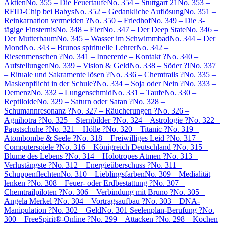
Aktien
No. 355 – Die Feuertaufe
No. 354 – Stuttgart 21
No. 353 –
RFID-Chip bei Babys
No. 352 – Gedankliche Auflösung
No. 351 –
Reinkarnation vermeiden ?
No. 350 – Friedhof
No. 349 – Die 3-
tägige Finsternis
No. 348 – Eier
No. 347 – Der Deep State
No. 346 –
Der Mutterbaum
No. 345 – Wasser im Schwimmbad
No. 344 – Der
Mond
No. 343 – Brunos spirituelle Lehrer
No. 342 –
Riesenmenschen ?
No. 341 – Innererde – Kontakt ?
No. 340 –
Aufstellungen
No. 339 – Vision & Geld
No. 338 – Söder ?!
No. 337
– Rituale und Sakramente lösen ?
No. 336 – Chemtrails ?
No. 335 –
Maskenpflicht in der Schule?
No. 334 – Soja oder Nein ?
No. 333 –
Demenz
No. 332 – Lungenschmid
No. 331 – Taufe
No. 330 –
Reptiloide
No. 329 – Saturn oder Satan ?
No. 328 –
Schumannresonanz ?
No. 327 – Räucherungen ?
No. 326 –
Agnihotra ?
No. 325 – Sternbilder ?
No. 324 – Astrologie ?
No. 322 –
Papstschuhe ?
No. 321 – Hölle ?
No. 320 – Titanic ?
No. 319 –
Atombombe & Seele ?
No. 318 – Freiwilliges Leid ?
No. 317 –
Computerspiele ?
No. 316 – Königreich Deutschland ?
No. 315 –
Blume des Lebens ?
No. 314 – Holotropes Atmen ?
No. 313 –
Verlustängste ?
No. 312 – Energieüberschuss ?
No. 311 –
Schuppenflechten
No. 310 – Lieblingsfarben
No. 309 – Medialität
lenken ?
No. 308 – Feuer- oder Erdbestattung ?
No. 307 –
Chemtrailpiloten ?
No. 306 – Verbindung mit Bruno ?
No. 305 –
Angela Merkel ?
No. 304 – Vortragsaufbau ?
No. 303 – DNA-
Manipulation ?
No. 302 – Geld
No. 301 Seelenplan-Berufung ?
No.
300 – FreeSpirit®-Online ?
No. 299 – Attacken ?
No. 298 – Kochen