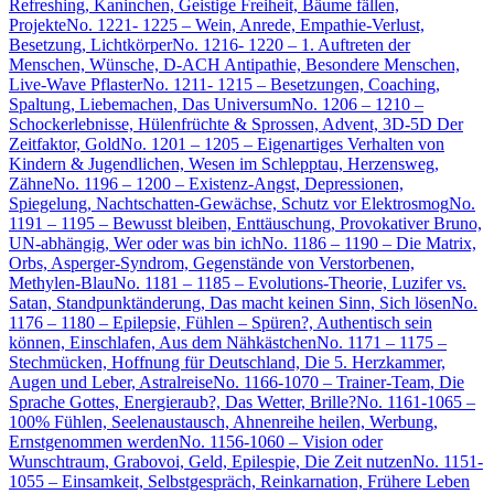
Refreshing, Kaninchen, Geistige Freiheit, Bäume fällen,
Projekte
No. 1221- 1225 – Wein, Anrede, Empathie-Verlust,
Besetzung, Lichtkörper
No. 1216- 1220 – 1. Auftreten der
Menschen, Wünsche, D-ACH Antipathie, Besondere Menschen,
Live-Wave Pflaster
No. 1211- 1215 – Besetzungen, Coaching,
Spaltung, Liebemachen, Das Universum
No. 1206 – 1210 –
Schockerlebnisse, Hülenfrüchte & Sprossen, Advent, 3D-5D Der
Zeitfaktor, Gold
No. 1201 – 1205 – Eigenartiges Verhalten von
Kindern & Jugendlichen, Wesen im Schlepptau, Herzensweg,
Zähne
No. 1196 – 1200 – Existenz-Angst, Depressionen,
Spiegelung, Nachtschatten-Gewächse, Schutz vor Elektrosmog
No.
1191 – 1195 – Bewusst bleiben, Enttäuschung, Provokativer Bruno,
UN-abhängig, Wer oder was bin ich
No. 1186 – 1190 – Die Matrix,
Orbs, Asperger-Syndrom, Gegenstände von Verstorbenen,
Methylen-Blau
No. 1181 – 1185 – Evolutions-Theorie, Luzifer vs.
Satan, Standpunktänderung, Das macht keinen Sinn, Sich lösen
No.
1176 – 1180 – Epilepsie, Fühlen – Spüren?, Authentisch sein
können, Einschlafen, Aus dem Nähkästchen
No. 1171 – 1175 –
Stechmücken, Hoffnung für Deutschland, Die 5. Herzkammer,
Augen und Leber, Astralreise
No. 1166-1070 – Trainer-Team, Die
Sprache Gottes, Energieraub?, Das Wetter, Brille?
No. 1161-1065 –
100% Fühlen, Seelenaustausch, Ahnenreihe heilen, Werbung,
Ernstgenommen werden
No. 1156-1060 – Vision oder
Wunschtraum, Grabovoi, Geld, Epilespie, Die Zeit nutzen
No. 1151-
1055 – Einsamkeit, Selbstgespräch, Reinkarnation, Frühere Leben