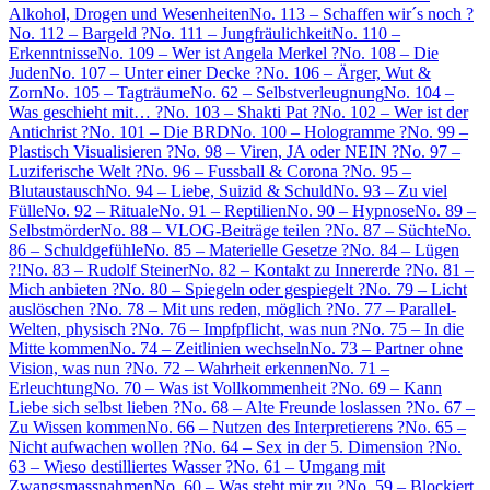
Alkohol, Drogen und Wesenheiten
No. 113 – Schaffen wir´s noch ?
No. 112 – Bargeld ?
No. 111 – Jungfräulichkeit
No. 110 –
Erkenntnisse
No. 109 – Wer ist Angela Merkel ?
No. 108 – Die
Juden
No. 107 – Unter einer Decke ?
No. 106 – Ärger, Wut &
Zorn
No. 105 – Tagträume
No. 62 – Selbstverleugnung
No. 104 –
Was geschieht mit… ?
No. 103 – Shakti Pat ?
No. 102 – Wer ist der
Antichrist ?
No. 101 – Die BRD
No. 100 – Hologramme ?
No. 99 –
Plastisch Visualisieren ?
No. 98 – Viren, JA oder NEIN ?
No. 97 –
Luziferische Welt ?
No. 96 – Fussball & Corona ?
No. 95 –
Blutaustausch
No. 94 – Liebe, Suizid & Schuld
No. 93 – Zu viel
Fülle
No. 92 – Rituale
No. 91 – Reptilien
No. 90 – Hypnose
No. 89 –
Selbstmörder
No. 88 – VLOG-Beiträge teilen ?
No. 87 – Süchte
No.
86 – Schuldgefühle
No. 85 – Materielle Gesetze ?
No. 84 – Lügen
?!
No. 83 – Rudolf Steiner
No. 82 – Kontakt zu Innererde ?
No. 81 –
Mich anbieten ?
No. 80 – Spiegeln oder gespiegelt ?
No. 79 – Licht
auslöschen ?
No. 78 – Mit uns reden, möglich ?
No. 77 – Parallel-
Welten, physisch ?
No. 76 – Impfpflicht, was nun ?
No. 75 – In die
Mitte kommen
No. 74 – Zeitlinien wechseln
No. 73 – Partner ohne
Vision, was nun ?
No. 72 – Wahrheit erkennen
No. 71 –
Erleuchtung
No. 70 – Was ist Vollkommenheit ?
No. 69 – Kann
Liebe sich selbst lieben ?
No. 68 – Alte Freunde loslassen ?
No. 67 –
Zu Wissen kommen
No. 66 – Nutzen des Interpretierens ?
No. 65 –
Nicht aufwachen wollen ?
No. 64 – Sex in der 5. Dimension ?
No.
63 – Wieso destilliertes Wasser ?
No. 61 – Umgang mit
Zwangsmassnahmen
No. 60 – Was steht mir zu ?
No. 59 – Blockiert