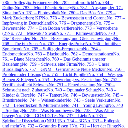
786 – Solfeggio-Frequenzen
No. 785 – Infrarotlicht
No. 784 –
Dating
No. 783 – Mont Pélerin Society
No. 782 – Ausgang der `C´-
Situation
No. 781 – Photovoltaik
No. 780 – Das Böse
No. 779 –
Mark Zuckerberg KI?
No. 778 – Bewusstsein und Corona
No. 777 –
Impfzwang in Deutschland
No. 776 – Orgonenergie
No. 775 –
Bewerten
No. 774 – Den Boden verlieren
No. 773 – Verstorbene
(2)
No. 772 – Miswäk / Siwäk
No. 771 – Klimawandel
No. 770 –
Die ´Reisenden´
No. 769 – Beziehung und Gleichschwingung
No.
768 – The 6th Sense
No. 767 – Energie-Preise
No. 766 – Intuitiver
Sprachcode
No. 765 – Solfeggio-Frequenzen
No. 764 –
Endometriose
No. 763 – Blackout
No. 762 – Demonstrationen
No.
761 – Blaue Menschen
No. 760 – Das Geheimnis unserer
Beziehung
No. 759 – Schweiz eine Firma?
No. 758 – Unser
Büroalltag
No. 757 – GNM – Germanische Neue Medizin
No. 756 –
Problem oder Lösung?
No. 755 – Licht-Pupille?
No. 754 – Wespen,
Bienen & Fliegen
No. 753 – Bewertung vs. Feststellung
No. 752 –
Zertifikatspflicht Schweiz
No. 751 – Feuerbestattung
No. 750 –
Sehnsucht nach Zuhause
No. 749 – Optimaler Schutz
No. 748 –
Kinder & Tiere
No. 747 – Tamera
No. 746 – Bewusstsein
No. 745 –
Brustkrebs
No. 744 – Waisenkinder
No. 743 – Seele Verkaufen
No.
742 – Leberflecken & Muttermale
No. 741 – Young Living
No. 740
– Spaltung
No. 739 – Was Bruno bewegt
No. 738 – Was Aline
bewegt
No. 736 – COVID-Test
No. 737 – Liebe
No. 735 –
Spirituelle Dissoziation (NEU!)
No. 734 – 3G
No. 733 – Epilepsie
und mehr
No. 732 – Gesundes Essen ?
No. 731 – Herr der Ringe
No.