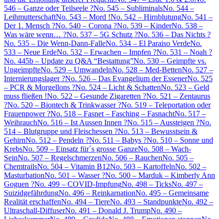
546 – Ganze oder Teilseele ?
No. 545 – Subliminals
No. 544 –
Leihmutterschaft
No. 543 – Mord !
No. 542 – Hirnblutung
No. 541 –
Der 1. Mensch ?
No. 540 – Corona ?
No. 539 – Kinder
No. 538 –
Was wäre wenn… ?
No. 537 – 5G Schutz ?
No. 536 – Das Nichts ?
No. 535 – Die Wenn-Dann-Falle
No. 534 – El Paraiso Verde
No.
533 – Neue Erde
No. 532 – Erwachen – Impfen ?
No. 531 – Noah ?
No. 445b – Update zu Q&A “Bestattung”
No. 530 – Geimpfte vs.
Ungeimpfte
No. 529 – Umwandeln
No. 528 – Med-Betten
No. 527 –
Internierungslager ?
No. 526 – Das Evangelium der Essener
No. 525
– PCR & Morgellons ?
No. 524 – Licht & Schatten
No. 523 – Geld
muss fließen !
No. 522 – Gesunde Zigaretten ?
No. 521 – Zentaurus
?
No. 520 – Biontech & Trinkwasser ?
No. 519 – Teleportation oder
Frauenpower ?
No. 518 – Fasnet – Fasching – Fasnacht
No. 517 –
Weihrauch
No. 516 – Ist Aussen Innen ?
No. 515 – Aussteigen ?
No.
514 – Blutgruppe und Fleischessen ?
No. 513 – Bewusstsein &
Gehirn
No. 512 – Pendeln ?
No. 511 – Babys ?
No. 510 – Sonne und
Krebs
No. 509 – Einsatz für´s grosse Ganze
No. 508 – Wach-
Sein
No. 507 – Regelschmerzen
No. 506 – Rauchen
No. 505 –
Chemtrails
No. 504 – Vitamin B12
No. 503 – Kartoffeln
No. 502 –
Masturbation
No. 501 – Wasser ?
No. 500 – Marduk – Kimberly Ann
Goguen ?
No. 499 – COVID-Impfung
No. 498 – Ticks
No. 497 –
Suizidgefährdung
No. 496 – Reinkarnation
No. 495 – Gemeinsame
Realität erschaffen
No. 494 – Tiere
No. 493 – Standpunkte
No. 492 –
Ultraschall-Diffuser
No. 491 – Donald J. Trump
No. 490 –