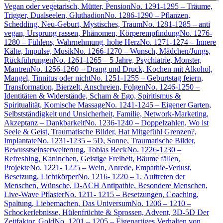
Vegan oder vegetarisch, Mütter, Pension
No. 1291-1295 – Träume,
Trigger, Dualseelen, Gluthadion
No. 1286-1290 – Pflanzen,
Schedding, Neu-Geburt, Mystisches, Traum
No. 1281-1285 – anti
vegan, Ursprung rassen, Phänomen, Körperempfindung
No. 1276-
1280 – Fühlens, Wahrnehmung, hohe Herz
No. 1271-1274 – Innere
Kälte, Impulse, Musik
No. 1266-1270 – Wunsch, Mädchen/Jungs,
Rückführungen
No. 1261-1265 – 5 Jahre, Psychiatrie, Monster,
Mantren
No. 1256-1260 – Drang und Druck, Kochen mit Alkohol,
Mangel, Tinnitus oder nicht
No. 1251-1255 – Geburtstag feiern,
Transformation, Bierzelt, Anschreien, Folgen
No. 1246-1250 –
Identitäten & Widerstände, Scham & Ego, Spiritismus &
Spiritualität, Komische Massage
No. 1241-1245 – Eigener Garten,
Selbstständigkeit und Unsicherheit, Familie, Network-Marketing,
Akzeptanz – Dankbarkeit
No. 1236-1240 – Doppelzahlen, Wo ist
Seele & Geist, Traumatische Bilder, Hat Mitgefühl Grenzen?,
Implantate
No. 1231-1235 – 5D, Sonne, Traumatische Bilder,
Bewusstseinserweiterung, Tobias Beck
No. 1226-1230 –
Refreshing, Kaninchen, Geistige Freiheit, Bäume fällen,
Projekte
No. 1221- 1225 – Wein, Anrede, Empathie-Verlust,
Besetzung, Lichtkörper
No. 1216- 1220 – 1. Auftreten der
Menschen, Wünsche, D-ACH Antipathie, Besondere Menschen,
Live-Wave Pflaster
No. 1211- 1215 – Besetzungen, Coaching,
Spaltung, Liebemachen, Das Universum
No. 1206 – 1210 –
Schockerlebnisse, Hülenfrüchte & Sprossen, Advent, 3D-5D Der
Zeitfaktor, Gold
No. 1201 – 1205 – Eigenartiges Verhalten von