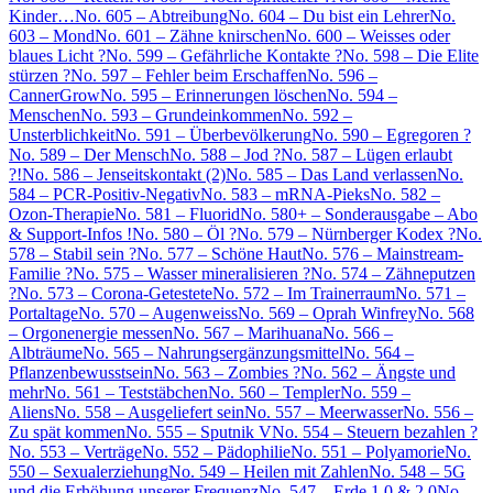
Kinder…
No. 605 – Abtreibung
No. 604 – Du bist ein Lehrer
No.
603 – Mond
No. 601 – Zähne knirschen
No. 600 – Weisses oder
blaues Licht ?
No. 599 – Gefährliche Kontakte ?
No. 598 – Die Elite
stürzen ?
No. 597 – Fehler beim Erschaffen
No. 596 –
CannerGrow
No. 595 – Erinnerungen löschen
No. 594 –
Menschen
No. 593 – Grundeinkommen
No. 592 –
Unsterblichkeit
No. 591 – Überbevölkerung
No. 590 – Egregoren ?
No. 589 – Der Mensch
No. 588 – Jod ?
No. 587 – Lügen erlaubt
?!
No. 586 – Jenseitskontakt (2)
No. 585 – Das Land verlassen
No.
584 – PCR-Positiv-Negativ
No. 583 – mRNA-Pieks
No. 582 –
Ozon-Therapie
No. 581 – Fluorid
No. 580+ – Sonderausgabe – Abo
& Support-Infos !
No. 580 – Öl ?
No. 579 – Nürnberger Kodex ?
No.
578 – Stabil sein ?
No. 577 – Schöne Haut
No. 576 – Mainstream-
Familie ?
No. 575 – Wasser mineralisieren ?
No. 574 – Zähneputzen
?
No. 573 – Corona-Getestete
No. 572 – Im Trainerraum
No. 571 –
Portaltage
No. 570 – Augenweiss
No. 569 – Oprah Winfrey
No. 568
– Orgonenergie messen
No. 567 – Marihuana
No. 566 –
Albträume
No. 565 – Nahrungsergänzungsmittel
No. 564 –
Pflanzenbewusstsein
No. 563 – Zombies ?
No. 562 – Ängste und
mehr
No. 561 – Teststäbchen
No. 560 – Templer
No. 559 –
Aliens
No. 558 – Ausgeliefert sein
No. 557 – Meerwasser
No. 556 –
Zu spät kommen
No. 555 – Sputnik V
No. 554 – Steuern bezahlen ?
No. 553 – Verträge
No. 552 – Pädophilie
No. 551 – Polyamorie
No.
550 – Sexualerziehung
No. 549 – Heilen mit Zahlen
No. 548 – 5G
und die Erhöhung unserer Frequenz
No. 547 – Erde 1.0 & 2.0
No.