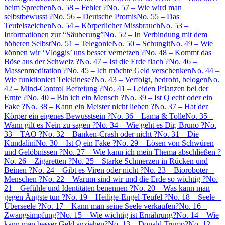
beim Sprechen
No. 58 – Fehler ?
No. 57 – Wie wird man
selbstbewusst ?
No. 56 – Deutsche Promis
No. 55 – Das
Teufelszeichen
No. 54 – Körperlicher Missbrauch
No. 53 –
Informationen zur “Säuberung”
No. 52 – In Verbindung mit dem
höheren Selbst
No. 51 – Telegonie
No. 50 – Schungit
No. 49 – Wie
können wir ‘Vloggis’ uns besser vernetzen ?
No. 48 – Kommt das
Böse aus der Schweiz ?
No. 47 – Ist die Erde flach ?
No. 46 –
Massenmeditation ?
No. 45 – Ich möchte Geld verschenken
No. 44 –
Wie funktioniert Telekinese?
No. 43 – Verfolgt, bedroht, belogen
No.
42 – Mind-Control Befreiung ?
No. 41 – Leiden Pflanzen bei der
Ernte ?
No. 40 – Bin ich ein Mensch ?
No. 39 – Ist Q echt oder ein
Fake ?
No. 38 – Kann ein Meister nicht lieben ?
No. 37 – Hat der
Körper ein eigenes Bewusstsein ?
No. 36 – Lama & Tolle
No. 35 –
Wann gilt es Nein zu sagen ?
No. 34 – Wie geht es Dir, Bruno ?
No.
33 – TAO ?
No. 32 – Banken-Crash oder nicht ?
No. 31 – Die
Kundalini
No. 30 – Ist Q ein Fake ?
No. 29 – Lösen von Schwüren
und Gelöbnissen ?
No. 27 – Wie kann ich mein Thema abschließen ?
No. 26 – Zigaretten ?
No. 25 – Starke Schmerzen in Rücken und
Beinen ?
No. 24 – Gibt es Viren oder nicht ?
No. 23 – Bioroboter –
Menschen ?
No. 22 – Warum sind wir und die Erde so wichtig ?
No.
21 – Gefühle und Identitäten benennen ?
No. 20 – Was kann man
gegen Ängste tun ?
No. 19 – Heilige-Engel-Teufel ?
No. 18 – Seele –
Überseele ?
No. 17 – Kann man seine Seele verkaufen?
No. 16 –
Zwangsimpfung?
No. 15 – Wie wichtig ist Ernährung?
No. 14 – Wie
kann man besser Geld anziehen?
No. 13 – Donald Trump?
No. 12 –