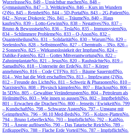
Wurzelrasse
No. 849 – Unsichtbar machen
No. 848 –
Gymnasium
No. 847 – 3. Weltkrieg
No. 846 – Kurs im Wundern
(2)
No. 845 – Reinheit
No. 844 – 5D-Portal
No. 843 – 2G-Patient
No.
842 – Novac Djokovic ?
No. 841 – Träume
No. 840 – Haus
kaufen
No. 839 – Lotto-Gewinn
No. 838 – Negatives?
No. 837 –
Bruno & Bewusstsein
No. 836 – Tesla
No. 835 – Immunsystem
No.
834 – Schlimmere Probleme
No. 833 – Q-Anon
No. 832 –
Quantenheilung
No. 831 – Solidarität
No. 830 – Warum?
No. 829 –
Seelenlos
No. 828 – Selbstmord
No. 827 – Chemtrails – 3
No. 826 –
2 Sonnen
No. 825 – Wirkungslosigkeit der Impfung
No. 824 –
Dahlke-Fasten
No. 823 – Gottes Mitverantwortung
No. 822 –
Zahnimplantate
No. 821 – Jesus
No. 820 – Rauhnächte
No. 819 –
Samadhi
No. 818 – Unterseite der Erde
No. 817 – Körper
annehmen
No. 816 – Code CTF
No. 815 – Bäume Sauerstoff
No.
814 – Wer hat die Welt erschaffen?
No. 813 – Impfzwang (2)
No.
812 – Freunde des Lichts
No. 811 – Schweiz & Pharaonen
No. 810 –
Narzisten
No. 808 – Physisch kämpfen
No. 807 – Blackout
No. 806 –
In 5D
No. 805 – Gewaltige Veränderungen
No. 804 – Petroleum als
Heilmittel
No. 803 – Wie innen so aussen?
No. 802 – Impfbefehl
No.
801 – Erwachen die Drachen?
No. 800 – Jenseits / Ewigkeit
No. 799
– Kundschaft
No. 798 – Schwarze Augen
No. 797 – Umgang mit
Geimpften
No. 796 – 90.10 Med-Beds
No. 795 – Kolzov-Platten
No.
794 – Bruno Leberfleck
No. 793 – Impfpflicht
No. 792 – Kali
No.
791 – Ängste auflösen
No. 790 – Das Tatarische Reich
No. 789 –
Erdkuppel
No. 788 – Flache Erde Vorteil?
No. 787 – Impfpflicht
No.