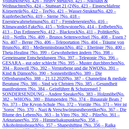
Vollnarkose
No. 426 – Heavy Metal
No. 425 – Nikolaus &
Weihnachten
No. 424 – Stuttgart 21 (2)
No. 423 – Eingeschlafene
Körperteile
No. 422 – Tee
No. 421 – Wasser-Struktur
No. 420 –
Kupferbecher
No. 419 – Sterne ?
No. 418 –
Energiewahrnehmung
No. 417 – Fremdenergien
No. 416 –
Klimawandel-Fake
No. 415 – Yellowstone
No. 414 – Erdbeben
No.
413 – Das Erdinnere
No. 412 – Blackrock
No. 411 – Politiker
No.
410 – Netflix ?
No. 409 – Brunos Seitenwechsel ?
No. 408 – Essen ?
No. 407 – Berge ?
No. 406 – Teleportation ?
No. 404 – Träume von
Bruno
No. 403 – Medienmissbrauch
No. 402 – Eheringe ?
No. 400 –
Theta-Healing ?
No. 399 – Gewohnheiten ändern ?
No. 398 –
Gemeinsame Entscheidungen ?
No. 397 – Telegonie ?
No. 396 –
GESARA – gut oder schlecht ?
No. 395 – Muster durchbrechen
No.
394 – Roswell ?
No. 392 – Verstorbene und die NWO
No. 391 –
Kind & Dämon
No. 390 – Sonnenbrillen
No. 389 – Die
Offenbarung
No. 388 – 21.12.2020
No. 387 – Channeling & mediale
Beratung ?
No. 386 – Sind wir Christen ?
No. 385 – Gesundheit
manifestieren ?
No. 384 – Geistführer & Schutzengel ?
SONDERSENDUNG – Andere Speaker
No. 383 – Holzmöbel
No.
382 – WHO
No. 380 – Blutspenden ?
No. 374 – Binaurale Beats ?
No. 373 – Die Kryon-Schule ?
No. 372 – Vorräte ?
No. 371 – Wer ist
´Soros´ ?
No. 370 – Nazi & Verschwörungstheoretiker
No. 367 – Die
Blume des Lebens
No. 363 – In Vitro ?
No. 362 – Pilze
No. 361 –
Arkturianer
No. 359 – Himmelsakupunktur
No. 358 –
Alkoholmissbrauch
No. 357 – Shapeshifting ?
No. 356 – Raika