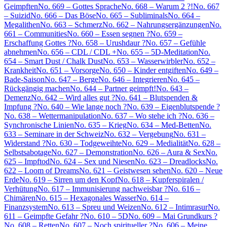
Geimpften
No. 669 – Gottes Sprache
No. 668 – Warum 2 ?!
No. 667
– Suizid
No. 666 – Das Böse
No. 665 – Subliminals
No. 664 –
Megalithen
No. 663 – Schmerz
No. 662 – Nahrungsergänzungen
No.
661 – Communities
No. 660 – Essen segnen ?
No. 659 –
Erschaffung Gottes ?
No. 658 – Urushdaur ?
No. 657 – Gefühle
abnehmen
No. 656 – CDL / CDL +
No. 655 – 5D-Meditation
No.
654 – Smart Dust / Chalk Dust
No. 653 – Wasserwirbler
No. 652 –
Krankheit
No. 651 – Vorsorge
No. 650 – Kinder entgiften
No. 649 –
Bade-Saison
No. 647 – Berge
No. 646 – Integrieren
No. 645 –
Rückgängig machen
No. 644 – Partner geimpft!
No. 643 –
Demenz
No. 642 – Wird alles gut ?
No. 641 – Blutspenden &
Impfung ?
No. 640 – Wie lange noch ?
No. 639 – Eigenblutspende ?
No. 638 – Wettermanipulation
No. 637 – Wo stehe ich ?
No. 636 –
Synchronische Linien
No. 635 – Krieg
No. 634 – Med-Betten
No.
633 – Seminare in der Schweiz
No. 632 – Vergebung
No. 631 –
Widerstand ?
No. 630 – Todgeweihte
No. 629 – Medialität
No. 628 –
Selbstsabotage
No. 627 – Demonstration
No. 626 – Aura & Sex
No.
625 – Impftod
No. 624 – Sex und Niesen
No. 623 – Dreadlocks
No.
622 – Loom of Dreams
No. 621 – Geistwesen sehen
No. 620 – Neue
Erde
No. 619 – Sirren um den Kopf
No. 618 – Kupferspiralen /
Verhütung
No. 617 – Immunisierung nachweisbar ?
No. 616 –
Chimären
No. 615 – Hexagonales Wasser
No. 614 –
Finanzsystem
No. 613 – Spreu und Weizen
No. 612 – Intimrasur
No.
611 – Geimpfte Gefahr ?
No. 610 – 5D
No. 609 – Mai Grundkurs ?
No. 608 – Retten
No. 607 – Noch spiritueller ?
No. 606 – Meine