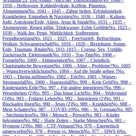
Sexualität 2x, Zeit Ablauf, Nach der Transformation
No. 1046 –
1050 – Helloween, Kohlenhydrate, Koffein, Planeten-
Abstammung
No. 1041 – 1045 – Zähne heilen, Erfolglosigkeit,
Krankheiten, Empathen & Narzisten
No. 1036 – 1040 – Kalium-
Jodit, Astrologie/Erde, Aliens, Jesus & Sünde
No. 1031 – 1035 –
Atomenergie, Regen giftig, Trinkwasser, Echte Gefühle
No. 1025 –
1030 – Walk-Ins, Penis, Wirklichkeit, Sodbrennen,
Fremdbesetzung
No. 1021 – 1025 – FreeSpirit®, Befruchtung,
Wolken, Schwangerschaft
No. 1016 – 1020 – Beziehung, Sonne,
Erde, Traumata, Ritalin
No. 1011-1015 – Corona, Sex, Unfälle,
Zuckersucht, Elektrostatik
No. 1010 – Top-Tipp
No. 1008 –
Formeln
No. 1009 – Abhängigkeit
No. 1007 – Christlich-
Charismatische Bewegung
No. 1006 – Aline – Probleme?
No. 1005
– Wunschverwirklichung
No. 1004 – Auf die Straße gehen ?
No.
1003 – Thema auflösen
No. 1002 – Ego
No. 1001 – Wasser-
Stromausfall
No. 1000 – Haarausfall
No. 999 – Kein Geld
No. 998 –
Kindergarten Erde?
No. 997 – Für andere integrieren?
No. 996 –
Wesenheiten (2)
No. 995 – Das blaue Licht
No. 994 – Widerstand
(3)
No. 993 – Frühere Leben
No. 992 – Integrieren (2)
No. 991 –
Blockaden lösen
No. 990 – Jesus (2)
No. 989 – Krankheit
No. 988 –
Mein Schatten
No. 987 – COVID-19
No. 986 – St. Germain
No. 985
– Stechmücken
No. 984 – Mensch – Person
No. 983 – Kinder
bekommen
No. 982 – Harte Zeiten – Starke Menschen
No. 981 –
Hypnose (2)
No. 980 – CTF-Verpasst?
No. 979 – Energetisch
umgeworfen
No. 978 – Person vs. Mensch
No. 977 – SIWS 6
No.