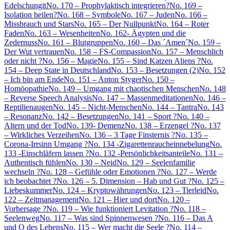
Edelschungit
No. 170 – Prophylaktisch integrieren?
No. 169 –
Isolation heilen?
No. 168 – Symbole
No. 167 – Juden
No. 166 –
Missbrauch und Stars
No. 165 – Der Nullpunkt
No. 164 – Roter
Faden
No. 163 – Wesenheiten
No. 162- Ägypten und die
Zedernuss
No. 161 – Blutgruppen
No. 160 – Das ´Amen´
No. 159 –
Der Wut vertrauen
No. 158 – FS-Compassion
No. 157 – Menschlich
oder nicht ?
No. 156 – Magie
No. 155 – Sind Katzen Aliens ?
No.
154 – Deep State in Deutschland
No. 153 – Besetzungen (2)
No. 152
– Ich bin am Ende
No. 151 – Anton Styger
No. 150 –
Homöopathie
No. 149 – Umgang mit chaotischen Menschen
No. 148
– Reverse Speech Analysis
No. 147 – Massenmeditationen
No. 146 –
Reptilienaugen
No. 145 – Nicht-Menschen
No. 144 – Tantra
No. 143
– Resonanz
No. 142 – Besetzungen
No. 141 – Sport ?
No. 140 –
Altern und der Tod
No. 139- Demenz
No. 138 – Erzengel ?
No. 137
– Wirkliches Verzeihen
No. 136 – 3 Tage Finsternis ?
No. 135 –
Corona-Irrsinn Umgang ?
No. 134 -Zigarettenraucheinnebelung
No.
133 -Einschläfern lassen ?
No. 132 -Persönlichkeitsanteile
No. 131 –
Authentisch fühlen
No. 130 – Neid
No. 129 – Seelenfamilie
wechseln ?
No. 128 – Gefühle oder Emotionen ?
No. 127 – Werde
ich beobachtet ?
No. 126 – 5. Dimension – Hab und Gut ?
No. 125 –
Liebeskummer
No. 124 – Kryptowährungen
No. 123 – Tierleid
No.
122 – Zeitmanagement
No. 121 – Hier und dort
No. 120 –
Vorhersage ?
No. 119 – Wie funktioniert Levitation ?
No. 118 –
Seelenweg
No. 117 – Was sind Spinnenwesen ?
No. 116 – Das A
und O des Lebens
No. 115 – Wer macht die Seele ?
No. 114 –