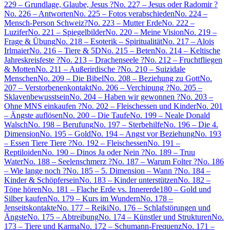
229 – Grundlage, Glaube, Jesus ?
No. 227 – Jesus oder Radomir ?
No. 226 – Antworten
No. 225 – Fotos verabschieden
No. 224 –
Mensch-Person Schweiz?
No. 223 – Mutter Erde
No. 222 –
Luzifer
No. 221 – Spiegelbilder
No. 220 – Meine Vision
No. 219 –
Frage & Übung
No. 218 – Esoterik – Spiritualität
No. 217 – Alois
Irlmaier
No. 216 – Tiere & 5D
No. 215 – Beten
No. 214 – Keltische
Jahreskreisfeste ?
No. 213 – Drachenseele ?
No. 212 – Fruchtfliegen
& Motten
No. 211 – Außerirdische ?
No. 210 – Suizidale
Menschen
No. 209 – Die Bibel
No. 208 – Beziehung zu Gott
No.
207 – Verstorbenenkontakt
No. 206 – Verchipung ?
No. 205 –
Sklavenbewusstsein
No. 204 – Haben wir gewonnen ?
No. 203 –
Ohne MNS einkaufen ?
No. 202 – Fleischessen und Kinder
No. 201
– Ängste auflösen
No. 200 – Die Taufe
No. 199 – Neale Donald
Walsch
No. 198 – Berufung
No. 197 – Sterbehilfe
No. 196 – Die 4.
Dimension
No. 195 – Gold
No. 194 – Angst vor Beziehung
No. 193
– Essen Tiere Tiere ?
No. 192 – Fleischessen
No. 191 –
Reptiloiden
No. 190 – Dinos Ja oder Nein ?
No. 189 – Truu
Water
No. 188 – Seelenschmerz ?
No. 187 – Warum Folter ?
No. 186
– Wie lange noch ?
No. 185 – 5. Dimension – Wann ?
No. 184 –
Kinder & Schöpfersein
No. 183 – Kinder unterstützen
No. 182 –
Töne hören
No. 181 – Flache Erde vs. Innererde
180 – Gold und
Silber kaufen
No. 179 – Kurs im Wundern
No. 178 –
Jenseitskontakte
No. 177 – Reiki
No. 176 – Schlafstörungen und
Ängste
No. 175 – Abtreibung
No. 174 – Künstler und Strukturen
No.
173 – Tiere und Karma
No. 172 – Schumann-Frequenz
No. 171 –