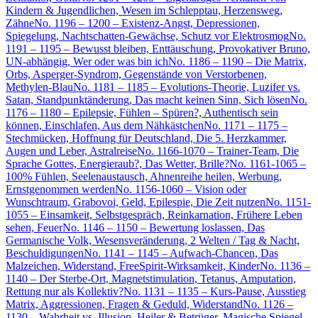
Kindern & Jugendlichen, Wesen im Schlepptau, Herzensweg,
Zähne
No. 1196 – 1200 – Existenz-Angst, Depressionen,
Spiegelung, Nachtschatten-Gewächse, Schutz vor Elektrosmog
No.
1191 – 1195 – Bewusst bleiben, Enttäuschung, Provokativer Bruno,
UN-abhängig, Wer oder was bin ich
No. 1186 – 1190 – Die Matrix,
Orbs, Asperger-Syndrom, Gegenstände von Verstorbenen,
Methylen-Blau
No. 1181 – 1185 – Evolutions-Theorie, Luzifer vs.
Satan, Standpunktänderung, Das macht keinen Sinn, Sich lösen
No.
1176 – 1180 – Epilepsie, Fühlen – Spüren?, Authentisch sein
können, Einschlafen, Aus dem Nähkästchen
No. 1171 – 1175 –
Stechmücken, Hoffnung für Deutschland, Die 5. Herzkammer,
Augen und Leber, Astralreise
No. 1166-1070 – Trainer-Team, Die
Sprache Gottes, Energieraub?, Das Wetter, Brille?
No. 1161-1065 –
100% Fühlen, Seelenaustausch, Ahnenreihe heilen, Werbung,
Ernstgenommen werden
No. 1156-1060 – Vision oder
Wunschtraum, Grabovoi, Geld, Epilespie, Die Zeit nutzen
No. 1151-
1055 – Einsamkeit, Selbstgespräch, Reinkarnation, Frühere Leben
sehen, Feuer
No. 1146 – 1150 – Bewertung loslassen, Das
Germanische Volk, Wesensveränderung, 2 Welten / Tag & Nacht,
Beschuldigungen
No. 1141 – 1145 – Aufwach-Chancen, Das
Malzeichen, Widerstand, FreeSpirit-Wirksamkeit, Kinder
No. 1136 –
1140 – Der Sterbe-Ort, Magnetstimulation, Tetanus, Amputation,
Rettung nur als Kollektiv?
No. 1131 – 1135 – Kurs-Pause, Ausstieg
Matrix, Aggressionen, Fragen & Geduld, Widerstand
No. 1126 –
1130 – Wahrheit vs. Illusion, Heiler & Betrüger, Magische Spiegel,