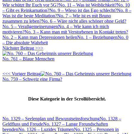
Wie schützt Ihr Euch vor 5G?
No. 11 – Was ist Weiblichkeit?
No. 10
– Gibt es Reinkarnation?
No. 9 – Wieso ist das Ego schlecht?
No. 8 –
Was ist die beste Meditation?
No. 7 – Wie ist es mit Bruno
zusammen zu leben?
No. 6 – Wäre nicht alles schöner ohne Geld?
No. 5 – Verallgemeinerungen
No. 4 – Wie kann ich mich
motivieren?
No. 3 – Kann man mit Verstorbenen in Kontakt treten?
No. 2 – Kann man Depressionen heilen
No. 1 – Beziehungen
No. 0
– Die absolute Wahrheit
Nächster Beitrag >>>
No. 761 – Blaue Menschen
<<< Voriger Beitrag
No. 759 – Schweiz eine Firma?
Diese Kategorie in der Scrollübersicht.
No. 1329 – Seelenplan und Bewusstseinsforschung
No. 1328 –
Geldfluss und Freude
No. 1327 – Lange Freundschaften
beenden
No. 1326 – Luzides Träumen
No. 1325 – Personen in