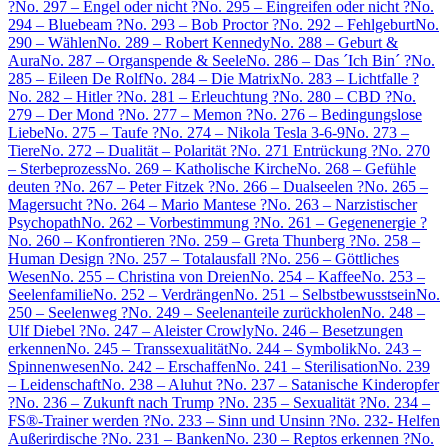
?
No. 297 – Engel oder nicht ?
No. 295 – Eingreifen oder nicht ?
No.
294 – Bluebeam ?
No. 293 – Bob Proctor ?
No. 292 – Fehlgeburt
No.
290 – Wählen
No. 289 – Robert Kennedy
No. 288 – Geburt &
Aura
No. 287 – Organspende & Seele
No. 286 – Das ´Ich Bin´ ?
No.
285 – Eileen De Rolf
No. 284 – Die Matrix
No. 283 – Lichtfalle ?
No. 282 – Hitler ?
No. 281 – Erleuchtung ?
No. 280 – CBD ?
No.
279 – Der Mond ?
No. 277 – Memon ?
No. 276 – Bedingungslose
Liebe
No. 275 – Taufe ?
No. 274 – Nikola Tesla 3-6-9
No. 273 –
Tiere
No. 272 – Dualität – Polarität ?
No. 271 Entrückung ?
No. 270
– Sterbeprozess
No. 269 – Katholische Kirche
No. 268 – Gefühle
deuten ?
No. 267 – Peter Fitzek ?
No. 266 – Dualseelen ?
No. 265 –
Magersucht ?
No. 264 – Mario Mantese ?
No. 263 – Narzistischer
Psychopath
No. 262 – Vorbestimmung ?
No. 261 – Gegenenergie ?
No. 260 – Konfrontieren ?
No. 259 – Greta Thunberg ?
No. 258 –
Human Design ?
No. 257 – Totalausfall ?
No. 256 – Göttliches
Wesen
No. 255 – Christina von Dreien
No. 254 – Kaffee
No. 253 –
Seelenfamilie
No. 252 – Verdrängen
No. 251 – Selbstbewusstsein
No.
250 – Seelenweg ?
No. 249 – Seelenanteile zurückholen
No. 248 –
Ulf Diebel ?
No. 247 – Aleister Crowly
No. 246 – Besetzungen
erkennen
No. 245 – Transsexualität
No. 244 – Symbolik
No. 243 –
Spinnenwesen
No. 242 – Erschaffen
No. 241 – Sterilisation
No. 239
– Leidenschaft
No. 238 – Aluhut ?
No. 237 – Satanische Kinderopfer
?
No. 236 – Zukunft nach Trump ?
No. 235 – Sexualität ?
No. 234 –
FS®-Trainer werden ?
No. 233 – Sinn und Unsinn ?
No. 232- Helfen
Außerirdische ?
No. 231 – Banken
No. 230 – Reptos erkennen ?
No.