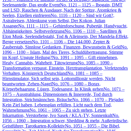
Seelenanteile, Das große Event
No. 1121 – 1125 – Ibogain, DMT
und LSD, Rauchen & Ausdauer, Nach der Spritze, Atomkrieg &
Seelen, Eizellen einfrieren
No. 1116 – 1120 – Sind wir Gott?,
Astralreisen, Ablenkung vom Selbst, Der Kokon, Julian
Assange
No. 1111 – 1115 – Gehirnforschung, Pubertät, Handysucht,
Abhängigkeiten, Selbstverletzung
No. 1106 – 1110 – Satelliten &
Elon Musk, Seelendiebstahl, Tod & Alleinsein, Der Mandela-Effekt,
Berge versetzen
No. 1101 – 1106 – Die 144.000, Zepter &
Zauberstab, Sinnlose Gedanken, Finanzen, Bewusstsein & Geld
No.
1096 – 1100 – Islam, Mal des Tieres, Schuldübertragung, Stimme
im Kopf, Ungute Heilung?
No. 1091 – 1095 – Gift einnehmen,
Healy, Cannabis, Wahrheit, Tätowierung
No. 1085 – 1090 –
Transformation verpasst, Einstein, Herztransplantation, Verletzendes
Verhalten, Königreich Deutschland
No. 1081 – 1085 –
Hirnstimulator, Sich selbst sein, Lottomillionär werden, Nicht
beantworten, Zehen-Nagel
No. 1076 – 1080 – Borax,
Körperbehaarung, Lügen, Todesangst, In Klinik gehen
No. 1071 –
1075 – Ausstrahlung, Dimensionen & Innererde, Tod durch
Integration, Strichmännchen, Bräuche
No. 1066 – 1070 – Plejader,
Kein Ziel haben, Lebensplan erfüllen, Licht nach dem Tod,
Wahrnehmung
No. 1061 – 1065 – Zu sich stehen, Letzte
Inkarnation, Verstorbene, Ivo Sasek / KLA-TV, Sonnenkult
No.
1056 – 1060 – Integration schwer, Shedding & mehr, Außerirdische,
Geistführer, Tarotkarten-Kollektiv
No. 1051 – 1055 – Die Bibel,