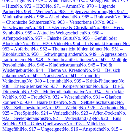
976 – Lügner
No. 975 – White Hats
No. 974 – Süssigkeiten
No. 973
– Hitze
No. 972 – H2O
No. 971 – Amma
No. 970 – Lügende
Partner
No. 969 – Weinen
No. 968 – Eigenverantwortung
No. 967 –
Minimalismus
No. 966 – Alkoholsucht
No. 965 – Brainwash
No. 964
– Chronische Schmerzen
No. 963 – Verstorbene (3)
No. 962 –
Verschwinden
No. 961 – Osterhase & Christkind
No. 960 – Herz-
Symbol
No. 959 – Aktuelles Weltgeschehen
No. 958 –
Affenpocken
No. 957 – Falsche Gurus
No. 956 – Gefühl oder
Blockade?
No. 955 – H2O-Video
No. 954 – In Kontakt kommen
No.
953 – Abfärben
No. 952 – Thema nicht fühlen können
No. 951 –
Knoblauch
No. 950 – Schwingung ändern
No. 949 – Aggressionen
tranformieren
No. 948 – Schnellmanifestationen
No. 947 – Multiple
Persönlichkeit
No. 946 – Kindheitstrauma
No. 945 – Tod &
Wiedergeburt
No. 944 – Thema vs. Kreation
No. 943 – Bei sich
ankommen
No. 942 – Narzisten
No. 941 – Grund für
Veränderung
No. 940 – Lerninhalt
No. 939 – Kritik-Phänomen
No.
938 – Energie lenken
No. 937 – Körpervibration
No. 936 – Die 5.
Dimension
No. 935 – Muttermilchalternative
No. 934 – Verrückte
Welt
No. 933 – Freude
No. 932 – Wesentlich
No. 931 – Glauben
können
No. 930 – Haare färben
No. 929 – Selbsteinschätzung
No.
928 – Selbstbestrafung
No. 927 – Wichtig
No. 926 – Archonten
No.
925 – FreeSpirit
No. 924 – Verletzlich
No. 923 – Affen-Pocken
No.
922 – Seelengefängnis
No. 921 – Widerstand (2)
No. 920 – Eins
Sein
No. 919 – Gutes Quellwasser
No. 918 – Mitleid vs.
Mitgefühl
No. 917 – Ungeeignet
No. 916 – Ansprüche
No. 915 –