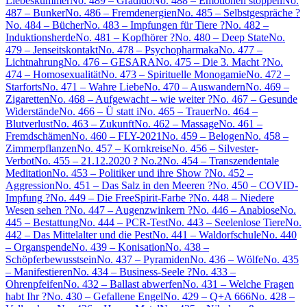
Liebeskummer
No. 489 – Gradido
No. 488 – Emotionen stoppen
No.
487 – Bunker
No. 486 – Fremdenergien
No. 485 – Selbstgespräche ?
No. 484 – Bücher
No. 483 – Impfungen für Tiere ?
No. 482 –
Induktionsherde
No. 481 – Kopfhörer ?
No. 480 – Deep State
No.
479 – Jenseitskontakt
No. 478 – Psychopharmaka
No. 477 –
Lichtnahrung
No. 476 – GESARA
No. 475 – Die 3. Macht ?
No.
474 – Homosexualität
No. 473 – Spirituelle Monogamie
No. 472 –
Starforts
No. 471 – Wahre Liebe
No. 470 – Auswandern
No. 469 –
Zigaretten
No. 468 – Aufgewacht – wie weiter ?
No. 467 – Gesunde
Widerstände
No. 466 – Ü statt i
No. 465 – Trauer
No. 464 –
Blutverlust
No. 463 – Zukunft
No. 462 – Massage
No. 461 –
Fremdschämen
No. 460 – FLY-2021
No. 459 – Belogen
No. 458 –
Zimmerpflanzen
No. 457 – Kornkreise
No. 456 – Silvester-
Verbot
No. 455 – 21.12.2020 ? No.2
No. 454 – Transzendentale
Meditation
No. 453 – Politiker und ihre Show ?
No. 452 –
Aggression
No. 451 – Das Salz in den Meeren ?
No. 450 – COVID-
Impfung ?
No. 449 – Die FreeSpirit-Farbe ?
No. 448 – Niedere
Wesen sehen ?
No. 447 – Augenzwinkern ?
No. 446 – Anabiose
No.
445 – Bestattung
No. 444 – PCR-Test
No. 443 – Seelenlose Tiere
No.
442 – Das Mittelalter und die Pest
No. 441 – Waldorfschule
No. 440
– Organspende
No. 439 – Konisation
No. 438 –
Schöpferbewusstsein
No. 437 – Pyramiden
No. 436 – Wölfe
No. 435
– Manifestieren
No. 434 – Business-Seele ?
No. 433 –
Ohrenpfeifen
No. 432 – Ballast abwerfen
No. 431 – Welche Fragen
habt Ihr ?
No. 430 – Gefallene Engel
No. 429 – Q+A 666
No. 428 –