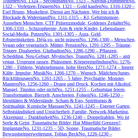
Träumen
No. 1324 – Secondhand
No. 1323 – Naivität-Dummheit
No.
1322 – Verletzen-Triggern
No. 1321 – Gold kaufen
No. 1316-1320 –
Esel Bruno, Muskeltest, Dienst am Nächsten, Wer bin ich &
Blockade & Widerstand
No. 1311-1315 – KI, Gehirntumore,
Aussehen Menschen, CTF Präsenzmodule, Goldenes Zeitalter
No.
1306-1310 – Schizophrenie, Arm & viele Kinder, Lebensdauer,
Social-Media, Putzen
No. 1301-1305 – Aura, Geld,
Erbstreitigkeiten, Déjà-vu, nicht präsent
No. 1296-1300 – Menschen,
Vegan oder vegetarisch, Mütter, Pension
No. 1291-1295 – Träume,
Trigger, Dualseelen, Gluthadion
No. 1286-1290 – Pflanzen,
Schedding, Neu-Geburt, Mystisches, Traum
No. 1281-1285 – anti
vegan, Ursprung rassen, Phänomen, Körperempfindung
No. 1276-
1280 – Fühlens, Wahrnehmung, hohe Herz
No. 1271-1274 – Innere
Kälte, Impulse, Musik
No. 1266-1270 – Wunsch, Mädchen/Jungs,
Rückführungen
No. 1261-1265 – 5 Jahre, Psychiatrie, Monster,
Mantren
No. 1256-1260 – Drang und Druck, Kochen mit Alkohol,
Mangel, Tinnitus oder nicht
No. 1251-1255 – Geburtstag feiern,
Transformation, Bierzelt, Anschreien, Folgen
No. 1246-1250 –
Identitäten & Widerstände, Scham & Ego, Spiritismus &
Spiritualität, Komische Massage
No. 1241-1245 – Eigener Garten,
Selbstständigkeit und Unsicherheit, Familie, Network-Marketing,
Akzeptanz – Dankbarkeit
No. 1236-1240 – Doppelzahlen, Wo ist
Seele & Geist, Traumatische Bilder, Hat Mitgefühl Grenzen?,
Implantate
No. 1231-1235 – 5D, Sonne, Traumatische Bilder,
Bewusstseinserweiterung, Tobias Beck
No. 1226-1230 –