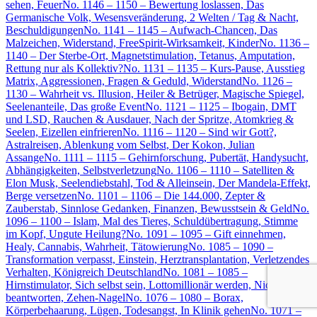
sehen, Feuer
No. 1146 – 1150 – Bewertung loslassen, Das
Germanische Volk, Wesensveränderung, 2 Welten / Tag & Nacht,
Beschuldigungen
No. 1141 – 1145 – Aufwach-Chancen, Das
Malzeichen, Widerstand, FreeSpirit-Wirksamkeit, Kinder
No. 1136 –
1140 – Der Sterbe-Ort, Magnetstimulation, Tetanus, Amputation,
Rettung nur als Kollektiv?
No. 1131 – 1135 – Kurs-Pause, Ausstieg
Matrix, Aggressionen, Fragen & Geduld, Widerstand
No. 1126 –
1130 – Wahrheit vs. Illusion, Heiler & Betrüger, Magische Spiegel,
Seelenanteile, Das große Event
No. 1121 – 1125 – Ibogain, DMT
und LSD, Rauchen & Ausdauer, Nach der Spritze, Atomkrieg &
Seelen, Eizellen einfrieren
No. 1116 – 1120 – Sind wir Gott?,
Astralreisen, Ablenkung vom Selbst, Der Kokon, Julian
Assange
No. 1111 – 1115 – Gehirnforschung, Pubertät, Handysucht,
Abhängigkeiten, Selbstverletzung
No. 1106 – 1110 – Satelliten &
Elon Musk, Seelendiebstahl, Tod & Alleinsein, Der Mandela-Effekt,
Berge versetzen
No. 1101 – 1106 – Die 144.000, Zepter &
Zauberstab, Sinnlose Gedanken, Finanzen, Bewusstsein & Geld
No.
1096 – 1100 – Islam, Mal des Tieres, Schuldübertragung, Stimme
im Kopf, Ungute Heilung?
No. 1091 – 1095 – Gift einnehmen,
Healy, Cannabis, Wahrheit, Tätowierung
No. 1085 – 1090 –
Transformation verpasst, Einstein, Herztransplantation, Verletzendes
Verhalten, Königreich Deutschland
No. 1081 – 1085 –
Hirnstimulator, Sich selbst sein, Lottomillionär werden, Nicht
beantworten, Zehen-Nagel
No. 1076 – 1080 – Borax,
Körperbehaarung, Lügen, Todesangst, In Klinik gehen
No. 1071 –