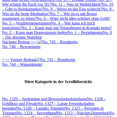
Wie schützt Ihr Euch vor 5G?
No. 11 – Was ist Weiblichkeit?
No. 10
– Gibt es Reinkarnation?
No. 9 – Wieso ist das Ego schlecht?
No. 8 –
Was ist die beste Meditation?
No. 7 – Wie ist es mit Bruno
zusammen zu leben?
No. 6 – Wäre nicht alles schöner ohne Geld?
No. 5 – Verallgemeinerungen
No. 4 – Wie kann ich mich
motivieren?
No. 3 – Kann man mit Verstorbenen in Kontakt treten?
No. 2 – Kann man Depressionen heilen
No. 1 – Beziehungen
No. 0
– Die absolute Wahrheit
Nächster Beitrag >>>
No. 746 – Bewusstsein
<<< Voriger Beitrag
No. 744 – Waisenkinder
Diese Kategorie in der Scrollübersicht.
No. 1329 – Seelenplan und Bewusstseinsforschung
No. 1328 –
Geldfluss und Freude
No. 1327 – Lange Freundschaften
beenden
No. 1326 – Luzides Träumen
No. 1325 – Personen in
Träumen
No. 1324 – Secondhand
No. 1323 – Naivität-Dummheit
No.