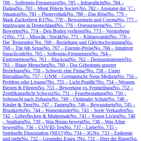
786 – Solfeggio-Frequenzen
No. 785 – Infrarotlicht
No. 784 –
Dating
No. 783 – Mont Pélerin Society
No. 782 – Ausgang der `C´-
Situation
No. 781 – Photovoltaik
No. 780 – Das Böse
No. 779 –
Mark Zuckerberg KI?
No. 778 – Bewusstsein und Corona
No. 777 –
Impfzwang in Deutschland
No. 776 – Orgonenergie
No. 775 –
Bewerten
No. 774 – Den Boden verlieren
No. 773 – Verstorbene
(2)
No. 772 – Miswäk / Siwäk
No. 771 – Klimawandel
No. 770 –
Die ´Reisenden´
No. 769 – Beziehung und Gleichschwingung
No.
768 – The 6th Sense
No. 767 – Energie-Preise
No. 766 – Intuitiver
Sprachcode
No. 765 – Solfeggio-Frequenzen
No. 764 –
Endometriose
No. 763 – Blackout
No. 762 – Demonstrationen
No.
761 – Blaue Menschen
No. 760 – Das Geheimnis unserer
Beziehung
No. 759 – Schweiz eine Firma?
No. 758 – Unser
Büroalltag
No. 757 – GNM – Germanische Neue Medizin
No. 756 –
Problem oder Lösung?
No. 755 – Licht-Pupille?
No. 754 – Wespen,
Bienen & Fliegen
No. 753 – Bewertung vs. Feststellung
No. 752 –
Zertifikatspflicht Schweiz
No. 751 – Feuerbestattung
No. 750 –
Sehnsucht nach Zuhause
No. 749 – Optimaler Schutz
No. 748 –
Kinder & Tiere
No. 747 – Tamera
No. 746 – Bewusstsein
No. 745 –
Brustkrebs
No. 744 – Waisenkinder
No. 743 – Seele Verkaufen
No.
742 – Leberflecken & Muttermale
No. 741 – Young Living
No. 740
– Spaltung
No. 739 – Was Bruno bewegt
No. 738 – Was Aline
bewegt
No. 736 – COVID-Test
No. 737 – Liebe
No. 735 –
Spirituelle Dissoziation (NEU!)
No. 734 – 3G
No. 733 – Epilepsie
und mehr
No. 732 – Gesundes Essen ?
No. 731 – Herr der Ringe
No.