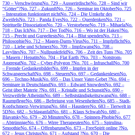
730 – Verschwörung
No. 729 – Ausserirdische
No. 728 – Sind wir
“Götter”?
No. 727 – Zukunft
No. 726 – Seminar im Oktober
No. 725
– Integration funktioniert nicht
No. 724 – Die Umkehr des
Zweifels
No. 723 – Panda Eyes
No. 722 – Querdenken
No. 721 –
Spirituelle Dissoziation
No. 720 – Verstorbene
No. 719 – Mihaela
No.
718 – Das Ich
No. 717 – Der Tod
No. 716 – Wo ist der Haken?
No.
715 – Precht und Gurgeltests
No. 714 – Blut spenden
No. 713 –
Philosophie
No. 712 – Magen-Darm-Virus
No. 711 – Impfpflicht
No.
710 – Liebe und Schmerz
No. 709 – Impfzwang
No. 708 –
Lavylites
No. 707 – Nullpunktfeld
No. 706 – Zeit des Tuns ?
No. 705
– Masern / Hepatits
No. 704 – Flat Earth ?
No. 703 – Notstrom-
Aggregat
No. 702 – Cyber-Polygon ?
No. 701 – Infraschall
No. 700
– Fremde Gedankenbilder
No. 699 – Impfen in der
Schwangerschaft
No. 698 – Steuern
No. 697 – Gedankenlesen
No.
696 – Techno-Musik
No. 695 – Das Unser Vater-Gebet ?
No. 694 –
Seminare in Deutschland
No. 693 – Edward Snowden
No. 692 –
Geist über Materie ?
No. 691 – Kristalle und Schungit
No. 690 –
Verzweifelte Atheistin
No. 689 – Selbstständigkeitszwang
No. 688 –
Raumpflege
No. 686 – Befreiung von Wesenheiten
No. 685 – Stadt-
Kopfschmerz-Verwirrung
No. 684 – Haustiere
No. 683 – Tierwelt in
5D
No. 682 – Schlaganfall
No. 681 – Klaus Schwab
No. 680 –
Blavatsky
No. 679 – 20 Minuten
No. 678 – Spinnen-Phobie
No. 677
– Abtrünnige
No. 676 – Wirre Therapeuten
No. 675 – Spirulina-
Smoothie
No. 674 – Offenbarung
No. 673 – FreeSpirit online ?
No.
672 – Jesus Christus
No. 671 – Aufstand ?
No. 670 – Die