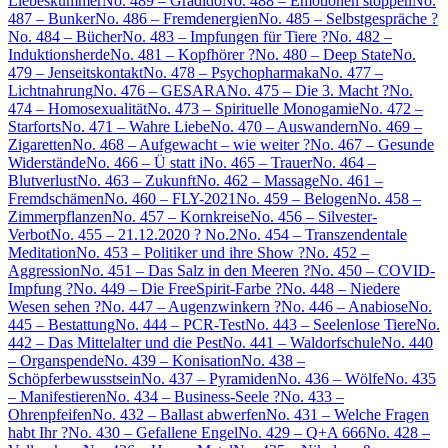
Liebeskummer
No. 489 – Gradido
No. 488 – Emotionen stoppen
No.
487 – Bunker
No. 486 – Fremdenergien
No. 485 – Selbstgespräche ?
No. 484 – Bücher
No. 483 – Impfungen für Tiere ?
No. 482 –
Induktionsherde
No. 481 – Kopfhörer ?
No. 480 – Deep State
No.
479 – Jenseitskontakt
No. 478 – Psychopharmaka
No. 477 –
Lichtnahrung
No. 476 – GESARA
No. 475 – Die 3. Macht ?
No.
474 – Homosexualität
No. 473 – Spirituelle Monogamie
No. 472 –
Starforts
No. 471 – Wahre Liebe
No. 470 – Auswandern
No. 469 –
Zigaretten
No. 468 – Aufgewacht – wie weiter ?
No. 467 – Gesunde
Widerstände
No. 466 – Ü statt i
No. 465 – Trauer
No. 464 –
Blutverlust
No. 463 – Zukunft
No. 462 – Massage
No. 461 –
Fremdschämen
No. 460 – FLY-2021
No. 459 – Belogen
No. 458 –
Zimmerpflanzen
No. 457 – Kornkreise
No. 456 – Silvester-
Verbot
No. 455 – 21.12.2020 ? No.2
No. 454 – Transzendentale
Meditation
No. 453 – Politiker und ihre Show ?
No. 452 –
Aggression
No. 451 – Das Salz in den Meeren ?
No. 450 – COVID-
Impfung ?
No. 449 – Die FreeSpirit-Farbe ?
No. 448 – Niedere
Wesen sehen ?
No. 447 – Augenzwinkern ?
No. 446 – Anabiose
No.
445 – Bestattung
No. 444 – PCR-Test
No. 443 – Seelenlose Tiere
No.
442 – Das Mittelalter und die Pest
No. 441 – Waldorfschule
No. 440
– Organspende
No. 439 – Konisation
No. 438 –
Schöpferbewusstsein
No. 437 – Pyramiden
No. 436 – Wölfe
No. 435
– Manifestieren
No. 434 – Business-Seele ?
No. 433 –
Ohrenpfeifen
No. 432 – Ballast abwerfen
No. 431 – Welche Fragen
habt Ihr ?
No. 430 – Gefallene Engel
No. 429 – Q+A 666
No. 428 –