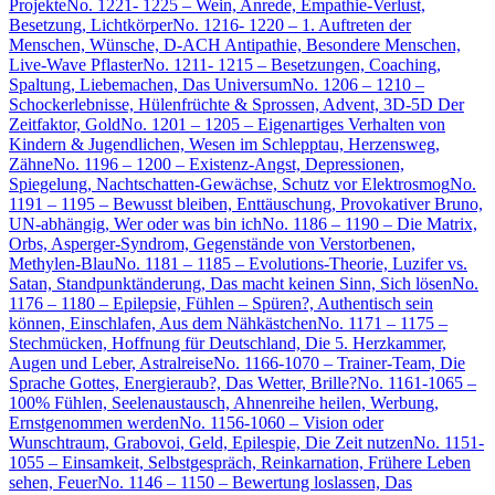
Projekte
No. 1221- 1225 – Wein, Anrede, Empathie-Verlust,
Besetzung, Lichtkörper
No. 1216- 1220 – 1. Auftreten der
Menschen, Wünsche, D-ACH Antipathie, Besondere Menschen,
Live-Wave Pflaster
No. 1211- 1215 – Besetzungen, Coaching,
Spaltung, Liebemachen, Das Universum
No. 1206 – 1210 –
Schockerlebnisse, Hülenfrüchte & Sprossen, Advent, 3D-5D Der
Zeitfaktor, Gold
No. 1201 – 1205 – Eigenartiges Verhalten von
Kindern & Jugendlichen, Wesen im Schlepptau, Herzensweg,
Zähne
No. 1196 – 1200 – Existenz-Angst, Depressionen,
Spiegelung, Nachtschatten-Gewächse, Schutz vor Elektrosmog
No.
1191 – 1195 – Bewusst bleiben, Enttäuschung, Provokativer Bruno,
UN-abhängig, Wer oder was bin ich
No. 1186 – 1190 – Die Matrix,
Orbs, Asperger-Syndrom, Gegenstände von Verstorbenen,
Methylen-Blau
No. 1181 – 1185 – Evolutions-Theorie, Luzifer vs.
Satan, Standpunktänderung, Das macht keinen Sinn, Sich lösen
No.
1176 – 1180 – Epilepsie, Fühlen – Spüren?, Authentisch sein
können, Einschlafen, Aus dem Nähkästchen
No. 1171 – 1175 –
Stechmücken, Hoffnung für Deutschland, Die 5. Herzkammer,
Augen und Leber, Astralreise
No. 1166-1070 – Trainer-Team, Die
Sprache Gottes, Energieraub?, Das Wetter, Brille?
No. 1161-1065 –
100% Fühlen, Seelenaustausch, Ahnenreihe heilen, Werbung,
Ernstgenommen werden
No. 1156-1060 – Vision oder
Wunschtraum, Grabovoi, Geld, Epilespie, Die Zeit nutzen
No. 1151-
1055 – Einsamkeit, Selbstgespräch, Reinkarnation, Frühere Leben
sehen, Feuer
No. 1146 – 1150 – Bewertung loslassen, Das