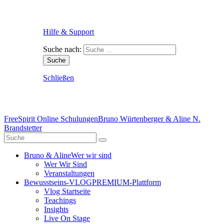
Hilfe & Support
Suche nach:
Schließen
FreeSpirit Online Schulungen
Bruno Würtenberger & Aline N.
Brandstetter
Bruno & Aline
Wer wir sind
Wer Wir Sind
Veranstaltungen
Bewusstseins-VLOG
PREMIUM-Plattform
Vlog Startseite
Teachings
Insights
Live On Stage