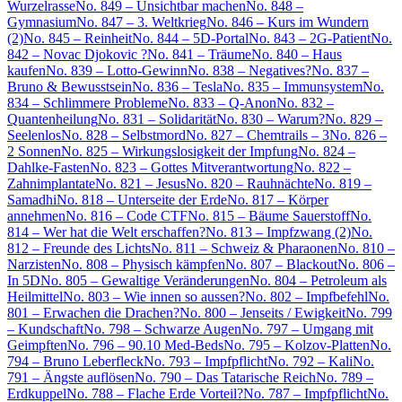
Wurzelrasse
No. 849 – Unsichtbar machen
No. 848 –
Gymnasium
No. 847 – 3. Weltkrieg
No. 846 – Kurs im Wundern
(2)
No. 845 – Reinheit
No. 844 – 5D-Portal
No. 843 – 2G-Patient
No.
842 – Novac Djokovic ?
No. 841 – Träume
No. 840 – Haus
kaufen
No. 839 – Lotto-Gewinn
No. 838 – Negatives?
No. 837 –
Bruno & Bewusstsein
No. 836 – Tesla
No. 835 – Immunsystem
No.
834 – Schlimmere Probleme
No. 833 – Q-Anon
No. 832 –
Quantenheilung
No. 831 – Solidarität
No. 830 – Warum?
No. 829 –
Seelenlos
No. 828 – Selbstmord
No. 827 – Chemtrails – 3
No. 826 –
2 Sonnen
No. 825 – Wirkungslosigkeit der Impfung
No. 824 –
Dahlke-Fasten
No. 823 – Gottes Mitverantwortung
No. 822 –
Zahnimplantate
No. 821 – Jesus
No. 820 – Rauhnächte
No. 819 –
Samadhi
No. 818 – Unterseite der Erde
No. 817 – Körper
annehmen
No. 816 – Code CTF
No. 815 – Bäume Sauerstoff
No.
814 – Wer hat die Welt erschaffen?
No. 813 – Impfzwang (2)
No.
812 – Freunde des Lichts
No. 811 – Schweiz & Pharaonen
No. 810 –
Narzisten
No. 808 – Physisch kämpfen
No. 807 – Blackout
No. 806 –
In 5D
No. 805 – Gewaltige Veränderungen
No. 804 – Petroleum als
Heilmittel
No. 803 – Wie innen so aussen?
No. 802 – Impfbefehl
No.
801 – Erwachen die Drachen?
No. 800 – Jenseits / Ewigkeit
No. 799
– Kundschaft
No. 798 – Schwarze Augen
No. 797 – Umgang mit
Geimpften
No. 796 – 90.10 Med-Beds
No. 795 – Kolzov-Platten
No.
794 – Bruno Leberfleck
No. 793 – Impfpflicht
No. 792 – Kali
No.
791 – Ängste auflösen
No. 790 – Das Tatarische Reich
No. 789 –
Erdkuppel
No. 788 – Flache Erde Vorteil?
No. 787 – Impfpflicht
No.