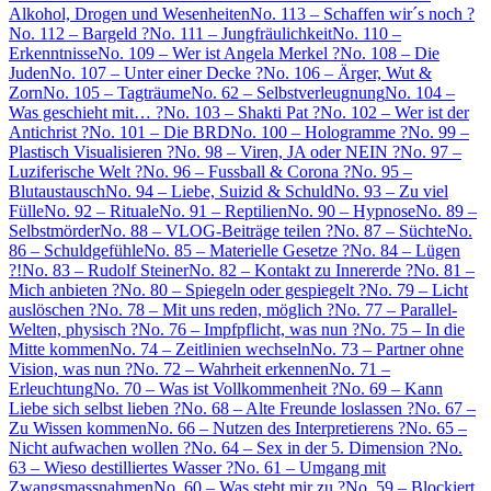
Alkohol, Drogen und Wesenheiten
No. 113 – Schaffen wir´s noch ?
No. 112 – Bargeld ?
No. 111 – Jungfräulichkeit
No. 110 –
Erkenntnisse
No. 109 – Wer ist Angela Merkel ?
No. 108 – Die
Juden
No. 107 – Unter einer Decke ?
No. 106 – Ärger, Wut &
Zorn
No. 105 – Tagträume
No. 62 – Selbstverleugnung
No. 104 –
Was geschieht mit… ?
No. 103 – Shakti Pat ?
No. 102 – Wer ist der
Antichrist ?
No. 101 – Die BRD
No. 100 – Hologramme ?
No. 99 –
Plastisch Visualisieren ?
No. 98 – Viren, JA oder NEIN ?
No. 97 –
Luziferische Welt ?
No. 96 – Fussball & Corona ?
No. 95 –
Blutaustausch
No. 94 – Liebe, Suizid & Schuld
No. 93 – Zu viel
Fülle
No. 92 – Rituale
No. 91 – Reptilien
No. 90 – Hypnose
No. 89 –
Selbstmörder
No. 88 – VLOG-Beiträge teilen ?
No. 87 – Süchte
No.
86 – Schuldgefühle
No. 85 – Materielle Gesetze ?
No. 84 – Lügen
?!
No. 83 – Rudolf Steiner
No. 82 – Kontakt zu Innererde ?
No. 81 –
Mich anbieten ?
No. 80 – Spiegeln oder gespiegelt ?
No. 79 – Licht
auslöschen ?
No. 78 – Mit uns reden, möglich ?
No. 77 – Parallel-
Welten, physisch ?
No. 76 – Impfpflicht, was nun ?
No. 75 – In die
Mitte kommen
No. 74 – Zeitlinien wechseln
No. 73 – Partner ohne
Vision, was nun ?
No. 72 – Wahrheit erkennen
No. 71 –
Erleuchtung
No. 70 – Was ist Vollkommenheit ?
No. 69 – Kann
Liebe sich selbst lieben ?
No. 68 – Alte Freunde loslassen ?
No. 67 –
Zu Wissen kommen
No. 66 – Nutzen des Interpretierens ?
No. 65 –
Nicht aufwachen wollen ?
No. 64 – Sex in der 5. Dimension ?
No.
63 – Wieso destilliertes Wasser ?
No. 61 – Umgang mit
Zwangsmassnahmen
No. 60 – Was steht mir zu ?
No. 59 – Blockiert