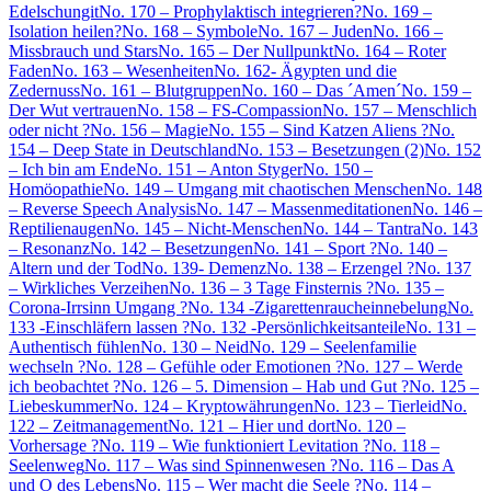
Edelschungit
No. 170 – Prophylaktisch integrieren?
No. 169 –
Isolation heilen?
No. 168 – Symbole
No. 167 – Juden
No. 166 –
Missbrauch und Stars
No. 165 – Der Nullpunkt
No. 164 – Roter
Faden
No. 163 – Wesenheiten
No. 162- Ägypten und die
Zedernuss
No. 161 – Blutgruppen
No. 160 – Das ´Amen´
No. 159 –
Der Wut vertrauen
No. 158 – FS-Compassion
No. 157 – Menschlich
oder nicht ?
No. 156 – Magie
No. 155 – Sind Katzen Aliens ?
No.
154 – Deep State in Deutschland
No. 153 – Besetzungen (2)
No. 152
– Ich bin am Ende
No. 151 – Anton Styger
No. 150 –
Homöopathie
No. 149 – Umgang mit chaotischen Menschen
No. 148
– Reverse Speech Analysis
No. 147 – Massenmeditationen
No. 146 –
Reptilienaugen
No. 145 – Nicht-Menschen
No. 144 – Tantra
No. 143
– Resonanz
No. 142 – Besetzungen
No. 141 – Sport ?
No. 140 –
Altern und der Tod
No. 139- Demenz
No. 138 – Erzengel ?
No. 137
– Wirkliches Verzeihen
No. 136 – 3 Tage Finsternis ?
No. 135 –
Corona-Irrsinn Umgang ?
No. 134 -Zigarettenraucheinnebelung
No.
133 -Einschläfern lassen ?
No. 132 -Persönlichkeitsanteile
No. 131 –
Authentisch fühlen
No. 130 – Neid
No. 129 – Seelenfamilie
wechseln ?
No. 128 – Gefühle oder Emotionen ?
No. 127 – Werde
ich beobachtet ?
No. 126 – 5. Dimension – Hab und Gut ?
No. 125 –
Liebeskummer
No. 124 – Kryptowährungen
No. 123 – Tierleid
No.
122 – Zeitmanagement
No. 121 – Hier und dort
No. 120 –
Vorhersage ?
No. 119 – Wie funktioniert Levitation ?
No. 118 –
Seelenweg
No. 117 – Was sind Spinnenwesen ?
No. 116 – Das A
und O des Lebens
No. 115 – Wer macht die Seele ?
No. 114 –