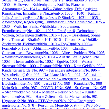
Sexualität 2x, Zeit Ablauf, Nach der Transformation
No. 1046 –
1050 – Helloween, Kohlenhydrate, Koffein, Planeten-
Abstammung
No. 1041 – 1045 – Zähne heilen, Erfolglosigkeit,
Krankheiten, Empathen & Narzisten
No. 1036 – 1040 – Kalium-
Jodit, Astrologie/Erde, Aliens, Jesus & Sünde
No. 1031 – 1035 –
Atomenergie, Regen giftig, Trinkwasser, Echte Gefühle
No. 1025 –
1030 – Walk-Ins, Penis, Wirklichkeit, Sodbrennen,
Fremdbesetzung
No. 1021 – 1025 – FreeSpirit®, Befruchtung,
Wolken, Schwangerschaft
No. 1016 – 1020 – Beziehung, Sonne,
Erde, Traumata, Ritalin
No. 1011-1015 – Corona, Sex, Unfälle,
Zuckersucht, Elektrostatik
No. 1010 – Top-Tipp
No. 1008 –
Formeln
No. 1009 – Abhängigkeit
No. 1007 – Christlich-
Charismatische Bewegung
No. 1006 – Aline – Probleme?
No. 1005
– Wunschverwirklichung
No. 1004 – Auf die Straße gehen ?
No.
1003 – Thema auflösen
No. 1002 – Ego
No. 1001 – Wasser-
Stromausfall
No. 1000 – Haarausfall
No. 999 – Kein Geld
No. 998 –
Kindergarten Erde?
No. 997 – Für andere integrieren?
No. 996 –
Wesenheiten (2)
No. 995 – Das blaue Licht
No. 994 – Widerstand
(3)
No. 993 – Frühere Leben
No. 992 – Integrieren (2)
No. 991 –
Blockaden lösen
No. 990 – Jesus (2)
No. 989 – Krankheit
No. 988 –
Mein Schatten
No. 987 – COVID-19
No. 986 – St. Germain
No. 985
– Stechmücken
No. 984 – Mensch – Person
No. 983 – Kinder
bekommen
No. 982 – Harte Zeiten – Starke Menschen
No. 981 –
Hypnose (2)
No. 980 – CTF-Verpasst?
No. 979 – Energetisch
umgeworfen
No. 978 – Person vs. Mensch
No. 977 – SIWS 6
No.