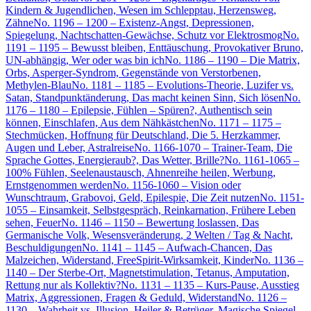
Kindern & Jugendlichen, Wesen im Schlepptau, Herzensweg,
Zähne
No. 1196 – 1200 – Existenz-Angst, Depressionen,
Spiegelung, Nachtschatten-Gewächse, Schutz vor Elektrosmog
No.
1191 – 1195 – Bewusst bleiben, Enttäuschung, Provokativer Bruno,
UN-abhängig, Wer oder was bin ich
No. 1186 – 1190 – Die Matrix,
Orbs, Asperger-Syndrom, Gegenstände von Verstorbenen,
Methylen-Blau
No. 1181 – 1185 – Evolutions-Theorie, Luzifer vs.
Satan, Standpunktänderung, Das macht keinen Sinn, Sich lösen
No.
1176 – 1180 – Epilepsie, Fühlen – Spüren?, Authentisch sein
können, Einschlafen, Aus dem Nähkästchen
No. 1171 – 1175 –
Stechmücken, Hoffnung für Deutschland, Die 5. Herzkammer,
Augen und Leber, Astralreise
No. 1166-1070 – Trainer-Team, Die
Sprache Gottes, Energieraub?, Das Wetter, Brille?
No. 1161-1065 –
100% Fühlen, Seelenaustausch, Ahnenreihe heilen, Werbung,
Ernstgenommen werden
No. 1156-1060 – Vision oder
Wunschtraum, Grabovoi, Geld, Epilespie, Die Zeit nutzen
No. 1151-
1055 – Einsamkeit, Selbstgespräch, Reinkarnation, Frühere Leben
sehen, Feuer
No. 1146 – 1150 – Bewertung loslassen, Das
Germanische Volk, Wesensveränderung, 2 Welten / Tag & Nacht,
Beschuldigungen
No. 1141 – 1145 – Aufwach-Chancen, Das
Malzeichen, Widerstand, FreeSpirit-Wirksamkeit, Kinder
No. 1136 –
1140 – Der Sterbe-Ort, Magnetstimulation, Tetanus, Amputation,
Rettung nur als Kollektiv?
No. 1131 – 1135 – Kurs-Pause, Ausstieg
Matrix, Aggressionen, Fragen & Geduld, Widerstand
No. 1126 –
1130 – Wahrheit vs. Illusion, Heiler & Betrüger, Magische Spiegel,