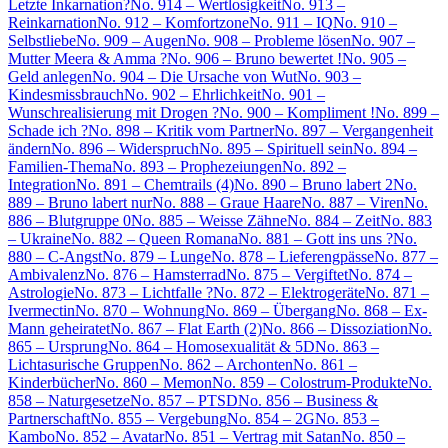
Letzte Inkarnation?
No. 914 – Wertlosigkeit
No. 913 –
Reinkarnation
No. 912 – Komfortzone
No. 911 – IQ
No. 910 –
Selbstliebe
No. 909 – Augen
No. 908 – Probleme lösen
No. 907 –
Mutter Meera & Amma ?
No. 906 – Bruno bewertet !
No. 905 –
Geld anlegen
No. 904 – Die Ursache von Wut
No. 903 –
Kindesmissbrauch
No. 902 – Ehrlichkeit
No. 901 –
Wunschrealisierung mit Drogen ?
No. 900 – Kompliment !
No. 899 –
Schade ich ?
No. 898 – Kritik vom Partner
No. 897 – Vergangenheit
ändern
No. 896 – Widerspruch
No. 895 – Spirituell sein
No. 894 –
Familien-Thema
No. 893 – Prophezeiungen
No. 892 –
Integration
No. 891 – Chemtrails (4)
No. 890 – Bruno labert 2
No.
889 – Bruno labert nur
No. 888 – Graue Haare
No. 887 – Viren
No.
886 – Blutgruppe 0
No. 885 – Weisse Zähne
No. 884 – Zeit
No. 883
– Ukraine
No. 882 – Queen Romana
No. 881 – Gott ins uns ?
No.
880 – C-Angst
No. 879 – Lunge
No. 878 – Lieferengpässe
No. 877 –
Ambivalenz
No. 876 – Hamsterrad
No. 875 – Vergiftet
No. 874 –
Astrologie
No. 873 – Lichtfalle ?
No. 872 – Elektrogeräte
No. 871 –
Ivermectin
No. 870 – Wohnung
No. 869 – Übergang
No. 868 – Ex-
Mann geheiratet
No. 867 – Flat Earth (2)
No. 866 – Dissoziation
No.
865 – Ursprung
No. 864 – Homosexualität & 5D
No. 863 –
Lichtasurische Gruppen
No. 862 – Archonten
No. 861 –
Kinderbücher
No. 860 – Memon
No. 859 – Colostrum-Produkte
No.
858 – Naturgesetze
No. 857 – PTSD
No. 856 – Business &
Partnerschaft
No. 855 – Vergebung
No. 854 – 2G
No. 853 –
Kambo
No. 852 – Avatar
No. 851 – Vertrag mit Satan
No. 850 –