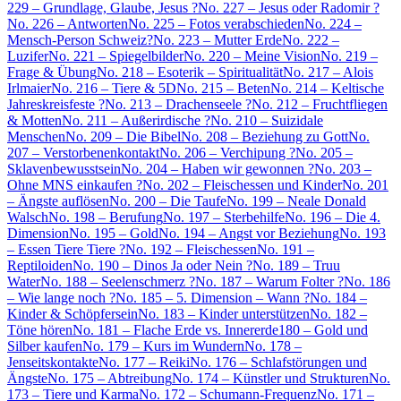
229 – Grundlage, Glaube, Jesus ?
No. 227 – Jesus oder Radomir ?
No. 226 – Antworten
No. 225 – Fotos verabschieden
No. 224 –
Mensch-Person Schweiz?
No. 223 – Mutter Erde
No. 222 –
Luzifer
No. 221 – Spiegelbilder
No. 220 – Meine Vision
No. 219 –
Frage & Übung
No. 218 – Esoterik – Spiritualität
No. 217 – Alois
Irlmaier
No. 216 – Tiere & 5D
No. 215 – Beten
No. 214 – Keltische
Jahreskreisfeste ?
No. 213 – Drachenseele ?
No. 212 – Fruchtfliegen
& Motten
No. 211 – Außerirdische ?
No. 210 – Suizidale
Menschen
No. 209 – Die Bibel
No. 208 – Beziehung zu Gott
No.
207 – Verstorbenenkontakt
No. 206 – Verchipung ?
No. 205 –
Sklavenbewusstsein
No. 204 – Haben wir gewonnen ?
No. 203 –
Ohne MNS einkaufen ?
No. 202 – Fleischessen und Kinder
No. 201
– Ängste auflösen
No. 200 – Die Taufe
No. 199 – Neale Donald
Walsch
No. 198 – Berufung
No. 197 – Sterbehilfe
No. 196 – Die 4.
Dimension
No. 195 – Gold
No. 194 – Angst vor Beziehung
No. 193
– Essen Tiere Tiere ?
No. 192 – Fleischessen
No. 191 –
Reptiloiden
No. 190 – Dinos Ja oder Nein ?
No. 189 – Truu
Water
No. 188 – Seelenschmerz ?
No. 187 – Warum Folter ?
No. 186
– Wie lange noch ?
No. 185 – 5. Dimension – Wann ?
No. 184 –
Kinder & Schöpfersein
No. 183 – Kinder unterstützen
No. 182 –
Töne hören
No. 181 – Flache Erde vs. Innererde
180 – Gold und
Silber kaufen
No. 179 – Kurs im Wundern
No. 178 –
Jenseitskontakte
No. 177 – Reiki
No. 176 – Schlafstörungen und
Ängste
No. 175 – Abtreibung
No. 174 – Künstler und Strukturen
No.
173 – Tiere und Karma
No. 172 – Schumann-Frequenz
No. 171 –