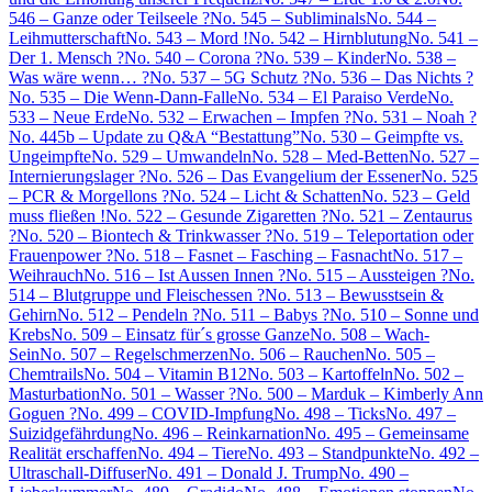
546 – Ganze oder Teilseele ?
No. 545 – Subliminals
No. 544 –
Leihmutterschaft
No. 543 – Mord !
No. 542 – Hirnblutung
No. 541 –
Der 1. Mensch ?
No. 540 – Corona ?
No. 539 – Kinder
No. 538 –
Was wäre wenn… ?
No. 537 – 5G Schutz ?
No. 536 – Das Nichts ?
No. 535 – Die Wenn-Dann-Falle
No. 534 – El Paraiso Verde
No.
533 – Neue Erde
No. 532 – Erwachen – Impfen ?
No. 531 – Noah ?
No. 445b – Update zu Q&A “Bestattung”
No. 530 – Geimpfte vs.
Ungeimpfte
No. 529 – Umwandeln
No. 528 – Med-Betten
No. 527 –
Internierungslager ?
No. 526 – Das Evangelium der Essener
No. 525
– PCR & Morgellons ?
No. 524 – Licht & Schatten
No. 523 – Geld
muss fließen !
No. 522 – Gesunde Zigaretten ?
No. 521 – Zentaurus
?
No. 520 – Biontech & Trinkwasser ?
No. 519 – Teleportation oder
Frauenpower ?
No. 518 – Fasnet – Fasching – Fasnacht
No. 517 –
Weihrauch
No. 516 – Ist Aussen Innen ?
No. 515 – Aussteigen ?
No.
514 – Blutgruppe und Fleischessen ?
No. 513 – Bewusstsein &
Gehirn
No. 512 – Pendeln ?
No. 511 – Babys ?
No. 510 – Sonne und
Krebs
No. 509 – Einsatz für´s grosse Ganze
No. 508 – Wach-
Sein
No. 507 – Regelschmerzen
No. 506 – Rauchen
No. 505 –
Chemtrails
No. 504 – Vitamin B12
No. 503 – Kartoffeln
No. 502 –
Masturbation
No. 501 – Wasser ?
No. 500 – Marduk – Kimberly Ann
Goguen ?
No. 499 – COVID-Impfung
No. 498 – Ticks
No. 497 –
Suizidgefährdung
No. 496 – Reinkarnation
No. 495 – Gemeinsame
Realität erschaffen
No. 494 – Tiere
No. 493 – Standpunkte
No. 492 –
Ultraschall-Diffuser
No. 491 – Donald J. Trump
No. 490 –