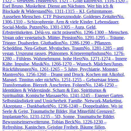
1322 – Verletzen-Triggern
No. 1321 – Gold kaufen
No. 1316-1320 –
Esel Bruno, Muskeltest, Dienst am Nächsten, Wer bin ich &
Blockade & Widerstand
No. 1311-1315 – KI, Gehirntumore,
Aussehen Menschen, CTF Präsenzmodule, Goldenes Zeitalter
No.
1306-1310 – Schizophrenie, Arm & viele Kinder, Lebensdauer,
Social-Media, Putzen
No. 1301-1305 – Aura, Geld,
Erbstreitigkeiten, Déjà-vu, nicht präsent
No. 1296-1300 – Menschen,
Vegan oder vegetarisch, Mütter, Pension
No. 1291-1295 – Träume,
Trigger, Dualseelen, Gluthadion
No. 1286-1290 – Pflanzen,
Schedding, Neu-Geburt, Mystisches, Traum
No. 1281-1285 – anti
vegan, Ursprung rassen, Phänomen, Körperempfindung
No. 1276-
1280 – Fühlens, Wahrnehmung, hohe Herz
No. 1271-1274 – Innere
Kälte, Impulse, Musik
No. 1266-1270 – Wunsch, Mädchen/Jungs,
Rückführungen
No. 1261-1265 – 5 Jahre, Psychiatrie, Monster,
Mantren
No. 1256-1260 – Drang und Druck, Kochen mit Alkohol,
Mangel, Tinnitus oder nicht
No. 1251-1255 – Geburtstag feiern,
Transformation, Bierzelt, Anschreien, Folgen
No. 1246-1250 –
Identitäten & Widerstände, Scham & Ego, Spiritismus &
Spiritualität, Komische Massage
No. 1241-1245 – Eigener Garten,
Selbstständigkeit und Unsicherheit, Familie, Network-Marketing,
Akzeptanz – Dankbarkeit
No. 1236-1240 – Doppelzahlen, Wo ist
Seele & Geist, Traumatische Bilder, Hat Mitgefühl Grenzen?,
Implantate
No. 1231-1235 – 5D, Sonne, Traumatische Bilder,
Bewusstseinserweiterung, Tobias Beck
No. 1226-1230 –
Refreshing, Kaninchen, Geistige Freiheit, Bäume fällen,