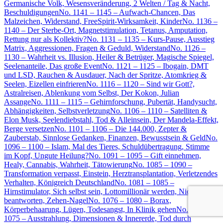
Germanische Volk, Wesensveränderung, 2 Welten / Tag & Nacht,
Beschuldigungen
No. 1141 – 1145 – Aufwach-Chancen, Das
Malzeichen, Widerstand, FreeSpirit-Wirksamkeit, Kinder
No. 1136 –
1140 – Der Sterbe-Ort, Magnetstimulation, Tetanus, Amputation,
Rettung nur als Kollektiv?
No. 1131 – 1135 – Kurs-Pause, Ausstieg
Matrix, Aggressionen, Fragen & Geduld, Widerstand
No. 1126 –
1130 – Wahrheit vs. Illusion, Heiler & Betrüger, Magische Spiegel,
Seelenanteile, Das große Event
No. 1121 – 1125 – Ibogain, DMT
und LSD, Rauchen & Ausdauer, Nach der Spritze, Atomkrieg &
Seelen, Eizellen einfrieren
No. 1116 – 1120 – Sind wir Gott?,
Astralreisen, Ablenkung vom Selbst, Der Kokon, Julian
Assange
No. 1111 – 1115 – Gehirnforschung, Pubertät, Handysucht,
Abhängigkeiten, Selbstverletzung
No. 1106 – 1110 – Satelliten &
Elon Musk, Seelendiebstahl, Tod & Alleinsein, Der Mandela-Effekt,
Berge versetzen
No. 1101 – 1106 – Die 144.000, Zepter &
Zauberstab, Sinnlose Gedanken, Finanzen, Bewusstsein & Geld
No.
1096 – 1100 – Islam, Mal des Tieres, Schuldübertragung, Stimme
im Kopf, Ungute Heilung?
No. 1091 – 1095 – Gift einnehmen,
Healy, Cannabis, Wahrheit, Tätowierung
No. 1085 – 1090 –
Transformation verpasst, Einstein, Herztransplantation, Verletzendes
Verhalten, Königreich Deutschland
No. 1081 – 1085 –
Hirnstimulator, Sich selbst sein, Lottomillionär werden, Nicht
beantworten, Zehen-Nagel
No. 1076 – 1080 – Borax,
Körperbehaarung, Lügen, Todesangst, In Klinik gehen
No. 1071 –
1075 – Ausstrahlung, Dimensionen & Innererde, Tod durch