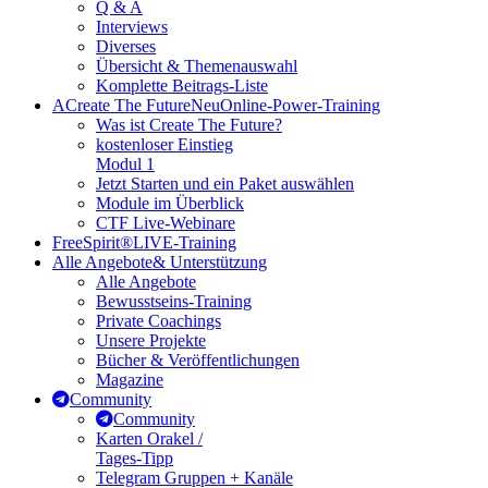
Q & A
Interviews
Diverses
Übersicht & Themenauswahl
Komplette Beitrags-Liste
A
Create The Future
Neu
Online-Power-Training
Was ist Create The Future?
kostenloser Einstieg
Modul 1
Jetzt Starten und ein Paket auswählen
Module im Überblick
CTF Live-Webinare
FreeSpirit®
LIVE-Training
Alle Angebote
& Unterstützung
Alle Angebote
Bewusstseins-Training
Private Coachings
Unsere Projekte
Bücher & Veröffentlichungen
Magazine
Community
Community
Karten Orakel /
Tages-Tipp
Telegram Gruppen + Kanäle