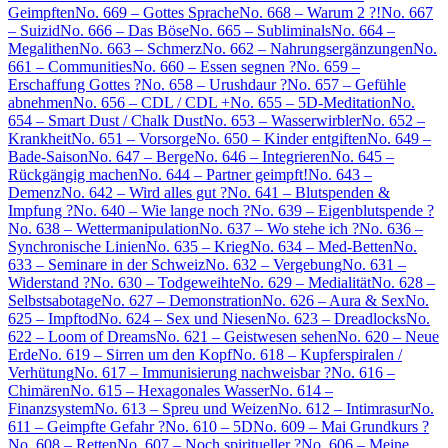
Geimpften
No. 669 – Gottes Sprache
No. 668 – Warum 2 ?!
No. 667
– Suizid
No. 666 – Das Böse
No. 665 – Subliminals
No. 664 –
Megalithen
No. 663 – Schmerz
No. 662 – Nahrungsergänzungen
No.
661 – Communities
No. 660 – Essen segnen ?
No. 659 –
Erschaffung Gottes ?
No. 658 – Urushdaur ?
No. 657 – Gefühle
abnehmen
No. 656 – CDL / CDL +
No. 655 – 5D-Meditation
No.
654 – Smart Dust / Chalk Dust
No. 653 – Wasserwirbler
No. 652 –
Krankheit
No. 651 – Vorsorge
No. 650 – Kinder entgiften
No. 649 –
Bade-Saison
No. 647 – Berge
No. 646 – Integrieren
No. 645 –
Rückgängig machen
No. 644 – Partner geimpft!
No. 643 –
Demenz
No. 642 – Wird alles gut ?
No. 641 – Blutspenden &
Impfung ?
No. 640 – Wie lange noch ?
No. 639 – Eigenblutspende ?
No. 638 – Wettermanipulation
No. 637 – Wo stehe ich ?
No. 636 –
Synchronische Linien
No. 635 – Krieg
No. 634 – Med-Betten
No.
633 – Seminare in der Schweiz
No. 632 – Vergebung
No. 631 –
Widerstand ?
No. 630 – Todgeweihte
No. 629 – Medialität
No. 628 –
Selbstsabotage
No. 627 – Demonstration
No. 626 – Aura & Sex
No.
625 – Impftod
No. 624 – Sex und Niesen
No. 623 – Dreadlocks
No.
622 – Loom of Dreams
No. 621 – Geistwesen sehen
No. 620 – Neue
Erde
No. 619 – Sirren um den Kopf
No. 618 – Kupferspiralen /
Verhütung
No. 617 – Immunisierung nachweisbar ?
No. 616 –
Chimären
No. 615 – Hexagonales Wasser
No. 614 –
Finanzsystem
No. 613 – Spreu und Weizen
No. 612 – Intimrasur
No.
611 – Geimpfte Gefahr ?
No. 610 – 5D
No. 609 – Mai Grundkurs ?
No. 608 – Retten
No. 607 – Noch spiritueller ?
No. 606 – Meine