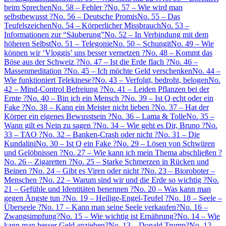
beim Sprechen
No. 58 – Fehler ?
No. 57 – Wie wird man
selbstbewusst ?
No. 56 – Deutsche Promis
No. 55 – Das
Teufelszeichen
No. 54 – Körperlicher Missbrauch
No. 53 –
Informationen zur “Säuberung”
No. 52 – In Verbindung mit dem
höheren Selbst
No. 51 – Telegonie
No. 50 – Schungit
No. 49 – Wie
können wir ‘Vloggis’ uns besser vernetzen ?
No. 48 – Kommt das
Böse aus der Schweiz ?
No. 47 – Ist die Erde flach ?
No. 46 –
Massenmeditation ?
No. 45 – Ich möchte Geld verschenken
No. 44 –
Wie funktioniert Telekinese?
No. 43 – Verfolgt, bedroht, belogen
No.
42 – Mind-Control Befreiung ?
No. 41 – Leiden Pflanzen bei der
Ernte ?
No. 40 – Bin ich ein Mensch ?
No. 39 – Ist Q echt oder ein
Fake ?
No. 38 – Kann ein Meister nicht lieben ?
No. 37 – Hat der
Körper ein eigenes Bewusstsein ?
No. 36 – Lama & Tolle
No. 35 –
Wann gilt es Nein zu sagen ?
No. 34 – Wie geht es Dir, Bruno ?
No.
33 – TAO ?
No. 32 – Banken-Crash oder nicht ?
No. 31 – Die
Kundalini
No. 30 – Ist Q ein Fake ?
No. 29 – Lösen von Schwüren
und Gelöbnissen ?
No. 27 – Wie kann ich mein Thema abschließen ?
No. 26 – Zigaretten ?
No. 25 – Starke Schmerzen in Rücken und
Beinen ?
No. 24 – Gibt es Viren oder nicht ?
No. 23 – Bioroboter –
Menschen ?
No. 22 – Warum sind wir und die Erde so wichtig ?
No.
21 – Gefühle und Identitäten benennen ?
No. 20 – Was kann man
gegen Ängste tun ?
No. 19 – Heilige-Engel-Teufel ?
No. 18 – Seele –
Überseele ?
No. 17 – Kann man seine Seele verkaufen?
No. 16 –
Zwangsimpfung?
No. 15 – Wie wichtig ist Ernährung?
No. 14 – Wie
kann man besser Geld anziehen?
No. 13 – Donald Trump?
No. 12 –