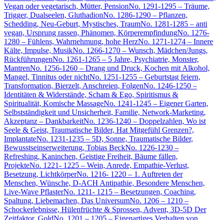
Vegan oder vegetarisch, Mütter, Pension
No. 1291-1295 – Träume,
Trigger, Dualseelen, Gluthadion
No. 1286-1290 – Pflanzen,
Schedding, Neu-Geburt, Mystisches, Traum
No. 1281-1285 – anti
vegan, Ursprung rassen, Phänomen, Körperempfindung
No. 1276-
1280 – Fühlens, Wahrnehmung, hohe Herz
No. 1271-1274 – Innere
Kälte, Impulse, Musik
No. 1266-1270 – Wunsch, Mädchen/Jungs,
Rückführungen
No. 1261-1265 – 5 Jahre, Psychiatrie, Monster,
Mantren
No. 1256-1260 – Drang und Druck, Kochen mit Alkohol,
Mangel, Tinnitus oder nicht
No. 1251-1255 – Geburtstag feiern,
Transformation, Bierzelt, Anschreien, Folgen
No. 1246-1250 –
Identitäten & Widerstände, Scham & Ego, Spiritismus &
Spiritualität, Komische Massage
No. 1241-1245 – Eigener Garten,
Selbstständigkeit und Unsicherheit, Familie, Network-Marketing,
Akzeptanz – Dankbarkeit
No. 1236-1240 – Doppelzahlen, Wo ist
Seele & Geist, Traumatische Bilder, Hat Mitgefühl Grenzen?,
Implantate
No. 1231-1235 – 5D, Sonne, Traumatische Bilder,
Bewusstseinserweiterung, Tobias Beck
No. 1226-1230 –
Refreshing, Kaninchen, Geistige Freiheit, Bäume fällen,
Projekte
No. 1221- 1225 – Wein, Anrede, Empathie-Verlust,
Besetzung, Lichtkörper
No. 1216- 1220 – 1. Auftreten der
Menschen, Wünsche, D-ACH Antipathie, Besondere Menschen,
Live-Wave Pflaster
No. 1211- 1215 – Besetzungen, Coaching,
Spaltung, Liebemachen, Das Universum
No. 1206 – 1210 –
Schockerlebnisse, Hülenfrüchte & Sprossen, Advent, 3D-5D Der
Zeitfaktor, Gold
No. 1201 – 1205 – Eigenartiges Verhalten von