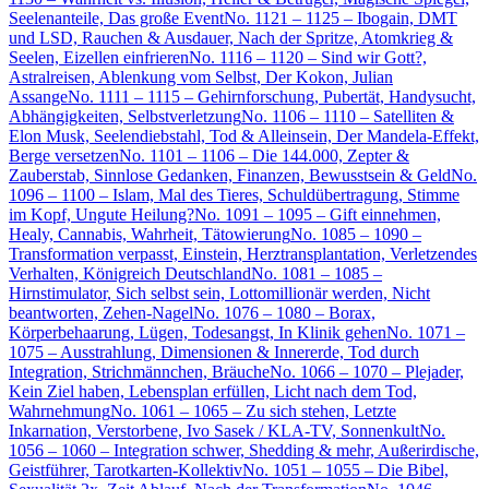
Seelenanteile, Das große Event
No. 1121 – 1125 – Ibogain, DMT
und LSD, Rauchen & Ausdauer, Nach der Spritze, Atomkrieg &
Seelen, Eizellen einfrieren
No. 1116 – 1120 – Sind wir Gott?,
Astralreisen, Ablenkung vom Selbst, Der Kokon, Julian
Assange
No. 1111 – 1115 – Gehirnforschung, Pubertät, Handysucht,
Abhängigkeiten, Selbstverletzung
No. 1106 – 1110 – Satelliten &
Elon Musk, Seelendiebstahl, Tod & Alleinsein, Der Mandela-Effekt,
Berge versetzen
No. 1101 – 1106 – Die 144.000, Zepter &
Zauberstab, Sinnlose Gedanken, Finanzen, Bewusstsein & Geld
No.
1096 – 1100 – Islam, Mal des Tieres, Schuldübertragung, Stimme
im Kopf, Ungute Heilung?
No. 1091 – 1095 – Gift einnehmen,
Healy, Cannabis, Wahrheit, Tätowierung
No. 1085 – 1090 –
Transformation verpasst, Einstein, Herztransplantation, Verletzendes
Verhalten, Königreich Deutschland
No. 1081 – 1085 –
Hirnstimulator, Sich selbst sein, Lottomillionär werden, Nicht
beantworten, Zehen-Nagel
No. 1076 – 1080 – Borax,
Körperbehaarung, Lügen, Todesangst, In Klinik gehen
No. 1071 –
1075 – Ausstrahlung, Dimensionen & Innererde, Tod durch
Integration, Strichmännchen, Bräuche
No. 1066 – 1070 – Plejader,
Kein Ziel haben, Lebensplan erfüllen, Licht nach dem Tod,
Wahrnehmung
No. 1061 – 1065 – Zu sich stehen, Letzte
Inkarnation, Verstorbene, Ivo Sasek / KLA-TV, Sonnenkult
No.
1056 – 1060 – Integration schwer, Shedding & mehr, Außerirdische,
Geistführer, Tarotkarten-Kollektiv
No. 1051 – 1055 – Die Bibel,