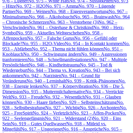
976 – Lügner
No. 975 – White Hats
No. 974 – Süssigkeiten
No. 973
– Hitze
No. 972 – H2O
No. 971 – Amma
No. 970 – Lügende
Partner
No. 969 – Weinen
No. 968 – Eigenverantwortung
No. 967 –
Minimalismus
No. 966 – Alkoholsucht
No. 965 – Brainwash
No. 964
– Chronische Schmerzen
No. 963 – Verstorbene (3)
No. 962 –
Verschwinden
No. 961 – Osterhase & Christkind
No. 960 – Herz-
Symbol
No. 959 – Aktuelles Weltgeschehen
No. 958 –
Affenpocken
No. 957 – Falsche Gurus
No. 956 – Gefühl oder
Blockade?
No. 955 – H2O-Video
No. 954 – In Kontakt kommen
No.
953 – Abfärben
No. 952 – Thema nicht fühlen können
No. 951 –
Knoblauch
No. 950 – Schwingung ändern
No. 949 – Aggressionen
tranformieren
No. 948 – Schnellmanifestationen
No. 947 – Multiple
Persönlichkeit
No. 946 – Kindheitstrauma
No. 945 – Tod &
Wiedergeburt
No. 944 – Thema vs. Kreation
No. 943 – Bei sich
ankommen
No. 942 – Narzisten
No. 941 – Grund für
Veränderung
No. 940 – Lerninhalt
No. 939 – Kritik-Phänomen
No.
938 – Energie lenken
No. 937 – Körpervibration
No. 936 – Die 5.
Dimension
No. 935 – Muttermilchalternative
No. 934 – Verrückte
Welt
No. 933 – Freude
No. 932 – Wesentlich
No. 931 – Glauben
können
No. 930 – Haare färben
No. 929 – Selbsteinschätzung
No.
928 – Selbstbestrafung
No. 927 – Wichtig
No. 926 – Archonten
No.
925 – FreeSpirit
No. 924 – Verletzlich
No. 923 – Affen-Pocken
No.
922 – Seelengefängnis
No. 921 – Widerstand (2)
No. 920 – Eins
Sein
No. 919 – Gutes Quellwasser
No. 918 – Mitleid vs.
Mitgefühl
No. 917 – Ungeeignet
No. 916 – Ansprüche
No. 915 –