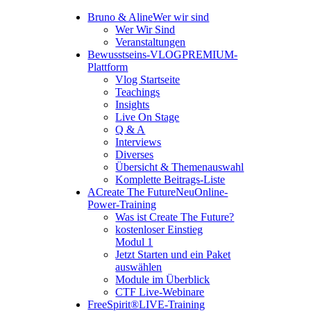
Bruno & Aline
Wer wir sind
Wer Wir Sind
Veranstaltungen
Bewusstseins-VLOG
PREMIUM-
Plattform
Vlog Startseite
Teachings
Insights
Live On Stage
Q & A
Interviews
Diverses
Übersicht & Themenauswahl
Komplette Beitrags-Liste
A
Create The Future
Neu
Online-
Power-Training
Was ist Create The Future?
kostenloser Einstieg
Modul 1
Jetzt Starten und ein Paket
auswählen
Module im Überblick
CTF Live-Webinare
FreeSpirit®
LIVE-Training