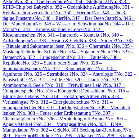
Aktien
No. 355 – Die Feuertaufe
No. 354 – Stuttgart 21
No. 353 –
RFID-Chip bei Babys
No. 352 – Gedankliche Auflösung
No. 351 –
Reinkarnation vermeiden ?
No. 350 – Friedhof
No. 349 – Die 3-
tägige Finsternis
No. 348 – Eier
No. 347 – Der Deep State
No. 346 –
Der Mutterbaum
No. 345 – Wasser im Schwimmbad
No. 344 – Der
Mond
No. 343 – Brunos spirituelle Lehrer
No. 342 –
Riesenmenschen ?
No. 341 – Innererde – Kontakt ?
No. 340 –
Aufstellungen
No. 339 – Vision & Geld
No. 338 – Söder ?!
No. 337
– Rituale und Sakramente lösen ?
No. 336 – Chemtrails ?
No. 335 –
Maskenpflicht in der Schule?
No. 334 – Soja oder Nein ?
No. 333 –
Demenz
No. 332 – Lungenschmid
No. 331 – Taufe
No. 330 –
Reptiloide
No. 329 – Saturn oder Satan ?
No. 328 –
Schumannresonanz ?
No. 327 – Räucherungen ?
No. 326 –
Agnihotra ?
No. 325 – Sternbilder ?
No. 324 – Astrologie ?
No. 322 –
Papstschuhe ?
No. 321 – Hölle ?
No. 320 – Titanic ?
No. 319 –
Atombombe & Seele ?
No. 318 – Freiwilliges Leid ?
No. 317 –
Computerspiele ?
No. 316 – Königreich Deutschland ?
No. 315 –
Blume des Lebens ?
No. 314 – Holotropes Atmen ?
No. 313 –
Verlustängste ?
No. 312 – Energieüberschuss ?
No. 311 –
Schuppenflechten
No. 310 – Lieblingsfarben
No. 309 – Medialität
lenken ?
No. 308 – Feuer- oder Erdbestattung ?
No. 307 –
Chemtrailpiloten ?
No. 306 – Verbindung mit Bruno ?
No. 305 –
Angela Merkel ?
No. 304 – Vortragsaufbau ?
No. 303 – DNA-
Manipulation ?
No. 302 – Geld
No. 301 Seelenplan-Berufung ?
No.
300 – FreeSpirit®-Online ?
No. 299 – Attacken ?
No. 298 – Kochen