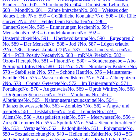
Kinder…
No. 605 – Abtreibung
No. 604 – Du bist ein Lehrer
No.
603 – Mond
No. 601 – Zähne knirschen
No. 600 – Weisses oder
blaues Licht ?
No. 599 – Gefährliche Kontakte ?
No. 598 – Die Elite
stürzen ?
No. 597 – Fehler beim Erschaffen
No. 596 –
CannerGrow
No. 595 – Erinnerungen löschen
No. 594 –
Menschen
No. 593 – Grundeinkommen
No. 592 –
Unsterblichkeit
No. 591 – Überbevölkerung
No. 590 – Egregoren ?
No. 589 – Der Mensch
No. 588 – Jod ?
No. 587 – Lügen erlaubt
?!
No. 586 – Jenseitskontakt (2)
No. 585 – Das Land verlassen
No.
584 – PCR-Positiv-Negativ
No. 583 – mRNA-Pieks
No. 582 –
Ozon-Therapie
No. 581 – Fluorid
No. 580+ – Sonderausgabe – Abo
& Support-Infos !
No. 580 – Öl ?
No. 579 – Nürnberger Kodex ?
No.
578 – Stabil sein ?
No. 577 – Schöne Haut
No. 576 – Mainstream-
Familie ?
No. 575 – Wasser mineralisieren ?
No. 574 – Zähneputzen
?
No. 573 – Corona-Getestete
No. 572 – Im Trainerraum
No. 571 –
Portaltage
No. 570 – Augenweiss
No. 569 – Oprah Winfrey
No. 568
– Orgonenergie messen
No. 567 – Marihuana
No. 566 –
Albträume
No. 565 – Nahrungsergänzungsmittel
No. 564 –
Pflanzenbewusstsein
No. 563 – Zombies ?
No. 562 – Ängste und
mehr
No. 561 – Teststäbchen
No. 560 – Templer
No. 559 –
Aliens
No. 558 – Ausgeliefert sein
No. 557 – Meerwasser
No. 556 –
Zu spät kommen
No. 555 – Sputnik V
No. 554 – Steuern bezahlen ?
No. 553 – Verträge
No. 552 – Pädophilie
No. 551 – Polyamorie
No.
550 – Sexualerziehung
No. 549 – Heilen mit Zahlen
No. 548 – 5G
und die Erhöhung unserer Frequenz
No. 547 – Erde 1.0 & 2.0
No.