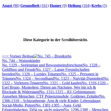
Angst
(90)
Gesundheit
(161)
Hamer
(9)
Heilung
(104)
Krebs
(5)
Diese Kategorie in der Scrollübersicht.
<<< Voriger Beitrag
No. 744 – Waisenkinder
No. 1329 – Seelenplan und Bewusstseinsforschung
No. 1328 –
Geldfluss und Freude
No. 1327 – Lange Freundschaften
beenden
No. 1326 – Luzides Träumen
No. 1325 – Personen in
Träumen
No. 1324 – Secondhand
No. 1323 – Naivität-Dummheit
No.
1322 – Verletzen-Triggern
No. 1321 – Gold kaufen
No. 1316-1320 –
Esel Bruno, Muskeltest, Dienst am Nächsten, Wer bin ich &
Blockade & Widerstand
No. 1311-1315 – KI, Gehirntumore,
Aussehen Menschen, CTF Präsenzmodule, Goldenes Zeitalter
No.
1306-1310 – Schizophrenie, Arm & viele Kinder, Lebensdauer,
Social-Media, Putzen
No. 1301-1305 – Aura, Geld,
Erbstreitigkeiten, Déjà-vu, nicht präsent
No. 1296-1300 – Menschen,