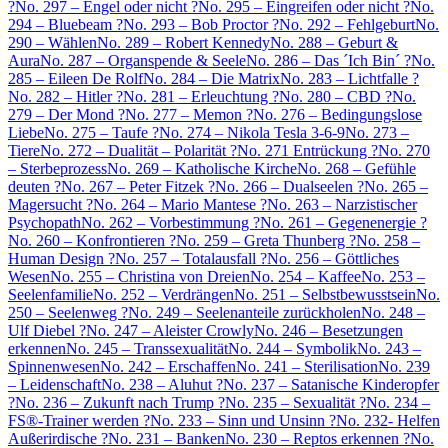
?
No. 297 – Engel oder nicht ?
No. 295 – Eingreifen oder nicht ?
No.
294 – Bluebeam ?
No. 293 – Bob Proctor ?
No. 292 – Fehlgeburt
No.
290 – Wählen
No. 289 – Robert Kennedy
No. 288 – Geburt &
Aura
No. 287 – Organspende & Seele
No. 286 – Das ´Ich Bin´ ?
No.
285 – Eileen De Rolf
No. 284 – Die Matrix
No. 283 – Lichtfalle ?
No. 282 – Hitler ?
No. 281 – Erleuchtung ?
No. 280 – CBD ?
No.
279 – Der Mond ?
No. 277 – Memon ?
No. 276 – Bedingungslose
Liebe
No. 275 – Taufe ?
No. 274 – Nikola Tesla 3-6-9
No. 273 –
Tiere
No. 272 – Dualität – Polarität ?
No. 271 Entrückung ?
No. 270
– Sterbeprozess
No. 269 – Katholische Kirche
No. 268 – Gefühle
deuten ?
No. 267 – Peter Fitzek ?
No. 266 – Dualseelen ?
No. 265 –
Magersucht ?
No. 264 – Mario Mantese ?
No. 263 – Narzistischer
Psychopath
No. 262 – Vorbestimmung ?
No. 261 – Gegenenergie ?
No. 260 – Konfrontieren ?
No. 259 – Greta Thunberg ?
No. 258 –
Human Design ?
No. 257 – Totalausfall ?
No. 256 – Göttliches
Wesen
No. 255 – Christina von Dreien
No. 254 – Kaffee
No. 253 –
Seelenfamilie
No. 252 – Verdrängen
No. 251 – Selbstbewusstsein
No.
250 – Seelenweg ?
No. 249 – Seelenanteile zurückholen
No. 248 –
Ulf Diebel ?
No. 247 – Aleister Crowly
No. 246 – Besetzungen
erkennen
No. 245 – Transsexualität
No. 244 – Symbolik
No. 243 –
Spinnenwesen
No. 242 – Erschaffen
No. 241 – Sterilisation
No. 239
– Leidenschaft
No. 238 – Aluhut ?
No. 237 – Satanische Kinderopfer
?
No. 236 – Zukunft nach Trump ?
No. 235 – Sexualität ?
No. 234 –
FS®-Trainer werden ?
No. 233 – Sinn und Unsinn ?
No. 232- Helfen
Außerirdische ?
No. 231 – Banken
No. 230 – Reptos erkennen ?
No.