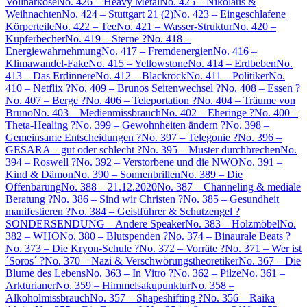
Vollnarkose
No. 426 – Heavy Metal
No. 425 – Nikolaus &
Weihnachten
No. 424 – Stuttgart 21 (2)
No. 423 – Eingeschlafene
Körperteile
No. 422 – Tee
No. 421 – Wasser-Struktur
No. 420 –
Kupferbecher
No. 419 – Sterne ?
No. 418 –
Energiewahrnehmung
No. 417 – Fremdenergien
No. 416 –
Klimawandel-Fake
No. 415 – Yellowstone
No. 414 – Erdbeben
No.
413 – Das Erdinnere
No. 412 – Blackrock
No. 411 – Politiker
No.
410 – Netflix ?
No. 409 – Brunos Seitenwechsel ?
No. 408 – Essen ?
No. 407 – Berge ?
No. 406 – Teleportation ?
No. 404 – Träume von
Bruno
No. 403 – Medienmissbrauch
No. 402 – Eheringe ?
No. 400 –
Theta-Healing ?
No. 399 – Gewohnheiten ändern ?
No. 398 –
Gemeinsame Entscheidungen ?
No. 397 – Telegonie ?
No. 396 –
GESARA – gut oder schlecht ?
No. 395 – Muster durchbrechen
No.
394 – Roswell ?
No. 392 – Verstorbene und die NWO
No. 391 –
Kind & Dämon
No. 390 – Sonnenbrillen
No. 389 – Die
Offenbarung
No. 388 – 21.12.2020
No. 387 – Channeling & mediale
Beratung ?
No. 386 – Sind wir Christen ?
No. 385 – Gesundheit
manifestieren ?
No. 384 – Geistführer & Schutzengel ?
SONDERSENDUNG – Andere Speaker
No. 383 – Holzmöbel
No.
382 – WHO
No. 380 – Blutspenden ?
No. 374 – Binaurale Beats ?
No. 373 – Die Kryon-Schule ?
No. 372 – Vorräte ?
No. 371 – Wer ist
´Soros´ ?
No. 370 – Nazi & Verschwörungstheoretiker
No. 367 – Die
Blume des Lebens
No. 363 – In Vitro ?
No. 362 – Pilze
No. 361 –
Arkturianer
No. 359 – Himmelsakupunktur
No. 358 –
Alkoholmissbrauch
No. 357 – Shapeshifting ?
No. 356 – Raika