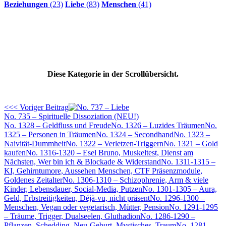
Beziehungen
(23)
Liebe
(83)
Menschen
(41)
Diese Kategorie in der Scrollübersicht.
<<< Voriger Beitrag
No. 735 – Spirituelle Dissoziation (NEU!)
No. 1328 – Geldfluss und Freude
No. 1326 – Luzides Träumen
No.
1325 – Personen in Träumen
No. 1324 – Secondhand
No. 1323 –
Naivität-Dummheit
No. 1322 – Verletzen-Triggern
No. 1321 – Gold
kaufen
No. 1316-1320 – Esel Bruno, Muskeltest, Dienst am
Nächsten, Wer bin ich & Blockade & Widerstand
No. 1311-1315 –
KI, Gehirntumore, Aussehen Menschen, CTF Präsenzmodule,
Goldenes Zeitalter
No. 1306-1310 – Schizophrenie, Arm & viele
Kinder, Lebensdauer, Social-Media, Putzen
No. 1301-1305 – Aura,
Geld, Erbstreitigkeiten, Déjà-vu, nicht präsent
No. 1296-1300 –
Menschen, Vegan oder vegetarisch, Mütter, Pension
No. 1291-1295
– Träume, Trigger, Dualseelen, Gluthadion
No. 1286-1290 –
Pflanzen, Schedding, Neu-Geburt, Mystisches, Traum
No. 1281-