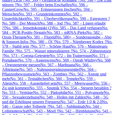
blaues Licht ?
No. 599 – Gefährliche Kontakte ?
No. 598 – Die Elite
stürzen ?
No. 597 – Fehler beim Erschaffen
No. 596 –
CannerGrow
No. 595 – Erinnerungen löschen
No. 594 –
Menschen
No. 593 – Grundeinkommen
No. 592 –
Unsterblichkeit
No. 591 – Überbevölkerung
No. 590 – Egregoren ?
No. 589 – Der Mensch
No. 588 – Jod ?
No. 587 – Lügen erlaubt
?!
No. 586 – Jenseitskontakt (2)
No. 585 – Das Land verlassen
No.
584 – PCR-Positiv-Negativ
No. 583 – mRNA-Pieks
No. 582 –
Ozon-Therapie
No. 581 – Fluorid
No. 580+ – Sonderausgabe – Abo
& Support-Infos !
No. 580 – Öl ?
No. 579 – Nürnberger Kodex ?
No.
578 – Stabil sein ?
No. 577 – Schöne Haut
No. 576 – Mainstream-
Familie ?
No. 575 – Wasser mineralisieren ?
No. 574 – Zähneputzen
?
No. 573 – Corona-Getestete
No. 572 – Im Trainerraum
No. 571 –
Portaltage
No. 570 – Augenweiss
No. 569 – Oprah Winfrey
No. 568
– Orgonenergie messen
No. 567 – Marihuana
No. 566 –
Albträume
No. 565 – Nahrungsergänzungsmittel
No. 564 –
Pflanzenbewusstsein
No. 563 – Zombies ?
No. 562 – Ängste und
mehr
No. 561 – Teststäbchen
No. 560 – Templer
No. 559 –
Aliens
No. 558 – Ausgeliefert sein
No. 557 – Meerwasser
No. 556 –
Zu spät kommen
No. 555 – Sputnik V
No. 554 – Steuern bezahlen ?
No. 553 – Verträge
No. 552 – Pädophilie
No. 551 – Polyamorie
No.
550 – Sexualerziehung
No. 549 – Heilen mit Zahlen
No. 548 – 5G
und die Erhöhung unserer Frequenz
No. 547 – Erde 1.0 & 2.0
No.
546 – Ganze oder Teilseele ?
No. 545 – Subliminals
No. 544 –
Leihmutterschaft
No. 543 – Mord !
No. 542 – Hirnblutung
No. 541 –