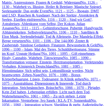
Matrix, Aggressionen, Fragen & Geduld, Widerstand
No. 1126 –
1130 – Wahrheit vs. Illusion, Heiler & Betrüger, Magische Spiegel,
Seelenanteile, Das große Event
No. 1121 – 1125 – Ibogain, DMT
und LSD, Rauchen & Ausdauer, Nach der Spritze, Atomkrieg &
Seelen, Eizellen einfrieren
No. 1116 – 1120 – Sind wir Gott?,
Astralreisen, Ablenkung vom Selbst, Der Kokon, Julian
Assange
No. 1111 – 1115 – Gehirnforschung, Pubertät, Handysucht,
Abhängigkeiten, Selbstverletzung
No. 1106 – 1110 – Satelliten &
Elon Musk, Seelendiebstahl, Tod & Alleinsein, Der Mandela-Effekt,
Berge versetzen
No. 1101 – 1106 – Die 144.000, Zepter &
Zauberstab, Sinnlose Gedanken, Finanzen, Bewusstsein & Geld
No.
1096 – 1100 – Islam, Mal des Tieres, Schuldübertragung, Stimme
im Kopf, Ungute Heilung?
No. 1091 – 1095 – Gift einnehmen,
Healy, Cannabis, Wahrheit, Tätowierung
No. 1085 – 1090 –
Transformation verpasst, Einstein, Herztransplantation, Verletzendes
Verhalten, Königreich Deutschland
No. 1081 – 1085 –
Hirnstimulator, Sich selbst sein, Lottomillionär werden, Nicht
beantworten, Zehen-Nagel
No. 1076 – 1080 – Borax,
Körperbehaarung, Lügen, Todesangst, In Klinik gehen
No. 1071 –
1075 – Ausstrahlung, Dimensionen & Innererde, Tod durch
Integration, Strichmännchen, Bräuche
No. 1066 – 1070 – Plejader,
Kein Ziel haben, Lebensplan erfüllen, Licht nach dem Tod,
Wahrnehmung
No. 1061 – 1065 – Zu sich stehen, Letzte
Inkarnation, Verstorbene, Ivo Sasek / KLA-TV, Sonnenkult
No.
1056 – 1060 – Integration schwer, Shedding & mehr, Außerirdische,