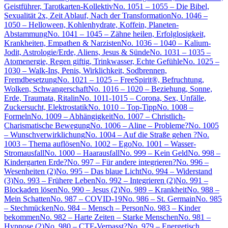
Geistführer, Tarotkarten-Kollektiv
No. 1051 – 1055 – Die Bibel,
Sexualität 2x, Zeit Ablauf, Nach der Transformation
No. 1046 –
1050 – Helloween, Kohlenhydrate, Koffein, Planeten-
Abstammung
No. 1041 – 1045 – Zähne heilen, Erfolglosigkeit,
Krankheiten, Empathen & Narzisten
No. 1036 – 1040 – Kalium-
Jodit, Astrologie/Erde, Aliens, Jesus & Sünde
No. 1031 – 1035 –
Atomenergie, Regen giftig, Trinkwasser, Echte Gefühle
No. 1025 –
1030 – Walk-Ins, Penis, Wirklichkeit, Sodbrennen,
Fremdbesetzung
No. 1021 – 1025 – FreeSpirit®, Befruchtung,
Wolken, Schwangerschaft
No. 1016 – 1020 – Beziehung, Sonne,
Erde, Traumata, Ritalin
No. 1011-1015 – Corona, Sex, Unfälle,
Zuckersucht, Elektrostatik
No. 1010 – Top-Tipp
No. 1008 –
Formeln
No. 1009 – Abhängigkeit
No. 1007 – Christlich-
Charismatische Bewegung
No. 1006 – Aline – Probleme?
No. 1005
– Wunschverwirklichung
No. 1004 – Auf die Straße gehen ?
No.
1003 – Thema auflösen
No. 1002 – Ego
No. 1001 – Wasser-
Stromausfall
No. 1000 – Haarausfall
No. 999 – Kein Geld
No. 998 –
Kindergarten Erde?
No. 997 – Für andere integrieren?
No. 996 –
Wesenheiten (2)
No. 995 – Das blaue Licht
No. 994 – Widerstand
(3)
No. 993 – Frühere Leben
No. 992 – Integrieren (2)
No. 991 –
Blockaden lösen
No. 990 – Jesus (2)
No. 989 – Krankheit
No. 988 –
Mein Schatten
No. 987 – COVID-19
No. 986 – St. Germain
No. 985
– Stechmücken
No. 984 – Mensch – Person
No. 983 – Kinder
bekommen
No. 982 – Harte Zeiten – Starke Menschen
No. 981 –
Hypnose (2)
No. 980 – CTF-Verpasst?
No. 979 – Energetisch