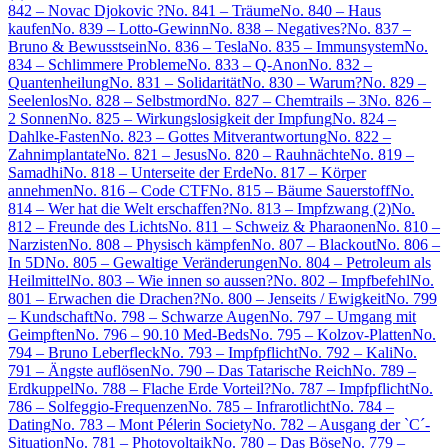
842 – Novac Djokovic ?
No. 841 – Träume
No. 840 – Haus
kaufen
No. 839 – Lotto-Gewinn
No. 838 – Negatives?
No. 837 –
Bruno & Bewusstsein
No. 836 – Tesla
No. 835 – Immunsystem
No.
834 – Schlimmere Probleme
No. 833 – Q-Anon
No. 832 –
Quantenheilung
No. 831 – Solidarität
No. 830 – Warum?
No. 829 –
Seelenlos
No. 828 – Selbstmord
No. 827 – Chemtrails – 3
No. 826 –
2 Sonnen
No. 825 – Wirkungslosigkeit der Impfung
No. 824 –
Dahlke-Fasten
No. 823 – Gottes Mitverantwortung
No. 822 –
Zahnimplantate
No. 821 – Jesus
No. 820 – Rauhnächte
No. 819 –
Samadhi
No. 818 – Unterseite der Erde
No. 817 – Körper
annehmen
No. 816 – Code CTF
No. 815 – Bäume Sauerstoff
No.
814 – Wer hat die Welt erschaffen?
No. 813 – Impfzwang (2)
No.
812 – Freunde des Lichts
No. 811 – Schweiz & Pharaonen
No. 810 –
Narzisten
No. 808 – Physisch kämpfen
No. 807 – Blackout
No. 806 –
In 5D
No. 805 – Gewaltige Veränderungen
No. 804 – Petroleum als
Heilmittel
No. 803 – Wie innen so aussen?
No. 802 – Impfbefehl
No.
801 – Erwachen die Drachen?
No. 800 – Jenseits / Ewigkeit
No. 799
– Kundschaft
No. 798 – Schwarze Augen
No. 797 – Umgang mit
Geimpften
No. 796 – 90.10 Med-Beds
No. 795 – Kolzov-Platten
No.
794 – Bruno Leberfleck
No. 793 – Impfpflicht
No. 792 – Kali
No.
791 – Ängste auflösen
No. 790 – Das Tatarische Reich
No. 789 –
Erdkuppel
No. 788 – Flache Erde Vorteil?
No. 787 – Impfpflicht
No.
786 – Solfeggio-Frequenzen
No. 785 – Infrarotlicht
No. 784 –
Dating
No. 783 – Mont Pélerin Society
No. 782 – Ausgang der `C´-
Situation
No. 781 – Photovoltaik
No. 780 – Das Böse
No. 779 –