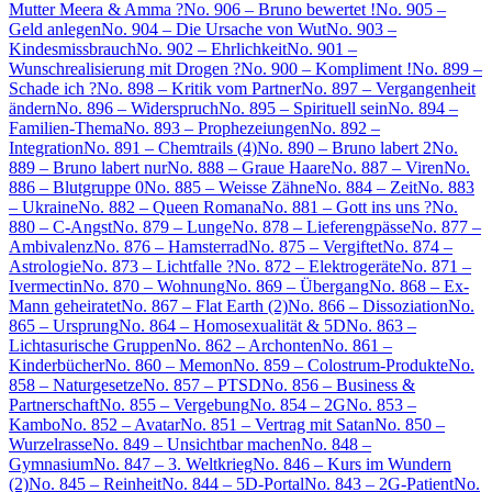
Mutter Meera & Amma ?
No. 906 – Bruno bewertet !
No. 905 –
Geld anlegen
No. 904 – Die Ursache von Wut
No. 903 –
Kindesmissbrauch
No. 902 – Ehrlichkeit
No. 901 –
Wunschrealisierung mit Drogen ?
No. 900 – Kompliment !
No. 899 –
Schade ich ?
No. 898 – Kritik vom Partner
No. 897 – Vergangenheit
ändern
No. 896 – Widerspruch
No. 895 – Spirituell sein
No. 894 –
Familien-Thema
No. 893 – Prophezeiungen
No. 892 –
Integration
No. 891 – Chemtrails (4)
No. 890 – Bruno labert 2
No.
889 – Bruno labert nur
No. 888 – Graue Haare
No. 887 – Viren
No.
886 – Blutgruppe 0
No. 885 – Weisse Zähne
No. 884 – Zeit
No. 883
– Ukraine
No. 882 – Queen Romana
No. 881 – Gott ins uns ?
No.
880 – C-Angst
No. 879 – Lunge
No. 878 – Lieferengpässe
No. 877 –
Ambivalenz
No. 876 – Hamsterrad
No. 875 – Vergiftet
No. 874 –
Astrologie
No. 873 – Lichtfalle ?
No. 872 – Elektrogeräte
No. 871 –
Ivermectin
No. 870 – Wohnung
No. 869 – Übergang
No. 868 – Ex-
Mann geheiratet
No. 867 – Flat Earth (2)
No. 866 – Dissoziation
No.
865 – Ursprung
No. 864 – Homosexualität & 5D
No. 863 –
Lichtasurische Gruppen
No. 862 – Archonten
No. 861 –
Kinderbücher
No. 860 – Memon
No. 859 – Colostrum-Produkte
No.
858 – Naturgesetze
No. 857 – PTSD
No. 856 – Business &
Partnerschaft
No. 855 – Vergebung
No. 854 – 2G
No. 853 –
Kambo
No. 852 – Avatar
No. 851 – Vertrag mit Satan
No. 850 –
Wurzelrasse
No. 849 – Unsichtbar machen
No. 848 –
Gymnasium
No. 847 – 3. Weltkrieg
No. 846 – Kurs im Wundern
(2)
No. 845 – Reinheit
No. 844 – 5D-Portal
No. 843 – 2G-Patient
No.