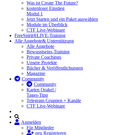
Was ist Create The Future?
kostenloser Einstieg
Modul 1
Jetzt Starten und ein Paket auswählen
Module im Überblick
CTF Live-Webinare
FreeSpirit®
LIVE-Training
Alle Angebote
& Unterstützung
Alle Angebote
Bewusstseins-Training
Private Coachings
Unsere Projekte
Bücher & Veröffentlichungen
Magazine
Community
Community
Karten Orakel /
Tages-Tipp
Telegram Gruppen + Kanäle
CTF Live-Webinare
Anmelden
Für Mitglieder
neu Registrieren