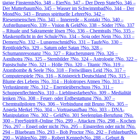
tägige Finsternis
No. 348 – Eier
No. 347 – Der Deep State
No. 346 –
Der Mutterbaum
No. 345 – Wasser im Schwimmbad
No. 344 – Der
Mond
No. 343 – Brunos spirituelle Lehrer
No. 342 –
Riesenmenschen ?
No. 341 – Innererde – Kontakt ?
No. 340 –
Aufstellungen
No. 339 – Vision & Geld
No. 338 – Söder ?!
No. 337
– Rituale und Sakramente lösen ?
No. 336 – Chemtrails ?
No. 335 –
Maskenpflicht in der Schule?
No. 334 – Soja oder Nein ?
No. 333 –
Demenz
No. 332 – Lungenschmid
No. 331 – Taufe
No. 330 –
Reptiloide
No. 329 – Saturn oder Satan ?
No. 328 –
Schumannresonanz ?
No. 327 – Räucherungen ?
No. 326 –
Agnihotra ?
No. 325 – Sternbilder ?
No. 324 – Astrologie ?
No. 322 –
Papstschuhe ?
No. 321 – Hölle ?
No. 320 – Titanic ?
No. 319 –
Atombombe & Seele ?
No. 318 – Freiwilliges Leid ?
No. 317 –
Computerspiele ?
No. 316 – Königreich Deutschland ?
No. 315 –
Blume des Lebens ?
No. 314 – Holotropes Atmen ?
No. 313 –
Verlustängste ?
No. 312 – Energieüberschuss ?
No. 311 –
Schuppenflechten
No. 310 – Lieblingsfarben
No. 309 – Medialität
lenken ?
No. 308 – Feuer- oder Erdbestattung ?
No. 307 –
Chemtrailpiloten ?
No. 306 – Verbindung mit Bruno ?
No. 305 –
Angela Merkel ?
No. 304 – Vortragsaufbau ?
No. 303 – DNA-
Manipulation ?
No. 302 – Geld
No. 301 Seelenplan-Berufung ?
No.
300 – FreeSpirit®-Online ?
No. 299 – Attacken ?
No. 298 – Kochen
?
No. 297 – Engel oder nicht ?
No. 295 – Eingreifen oder nicht ?
No.
294 – Bluebeam ?
No. 293 – Bob Proctor ?
No. 292 – Fehlgeburt
No.
290 – Wählen
No. 289 – Robert Kennedy
No. 288 – Geburt &