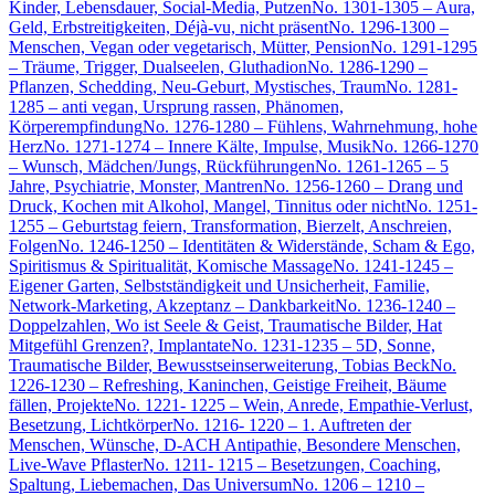
Kinder, Lebensdauer, Social-Media, Putzen
No. 1301-1305 – Aura,
Geld, Erbstreitigkeiten, Déjà-vu, nicht präsent
No. 1296-1300 –
Menschen, Vegan oder vegetarisch, Mütter, Pension
No. 1291-1295
– Träume, Trigger, Dualseelen, Gluthadion
No. 1286-1290 –
Pflanzen, Schedding, Neu-Geburt, Mystisches, Traum
No. 1281-
1285 – anti vegan, Ursprung rassen, Phänomen,
Körperempfindung
No. 1276-1280 – Fühlens, Wahrnehmung, hohe
Herz
No. 1271-1274 – Innere Kälte, Impulse, Musik
No. 1266-1270
– Wunsch, Mädchen/Jungs, Rückführungen
No. 1261-1265 – 5
Jahre, Psychiatrie, Monster, Mantren
No. 1256-1260 – Drang und
Druck, Kochen mit Alkohol, Mangel, Tinnitus oder nicht
No. 1251-
1255 – Geburtstag feiern, Transformation, Bierzelt, Anschreien,
Folgen
No. 1246-1250 – Identitäten & Widerstände, Scham & Ego,
Spiritismus & Spiritualität, Komische Massage
No. 1241-1245 –
Eigener Garten, Selbstständigkeit und Unsicherheit, Familie,
Network-Marketing, Akzeptanz – Dankbarkeit
No. 1236-1240 –
Doppelzahlen, Wo ist Seele & Geist, Traumatische Bilder, Hat
Mitgefühl Grenzen?, Implantate
No. 1231-1235 – 5D, Sonne,
Traumatische Bilder, Bewusstseinserweiterung, Tobias Beck
No.
1226-1230 – Refreshing, Kaninchen, Geistige Freiheit, Bäume
fällen, Projekte
No. 1221- 1225 – Wein, Anrede, Empathie-Verlust,
Besetzung, Lichtkörper
No. 1216- 1220 – 1. Auftreten der
Menschen, Wünsche, D-ACH Antipathie, Besondere Menschen,
Live-Wave Pflaster
No. 1211- 1215 – Besetzungen, Coaching,
Spaltung, Liebemachen, Das Universum
No. 1206 – 1210 –