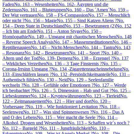
Faden
No. 163 – Wesenheiten
No. 162- Ägypten und die
Zedernuss
No. 161 – Blutgruppen
No. 160 – Das ´Amen´
No. 159 –
Der Wut vertrauen
No. 158 – FS-Compassion
No. 157 – Menschlich
oder nicht ?
No. 156 – Magie
No. 155 – Sind Katzen Aliens ?
No.
154 – Deep State in Deutschland
No. 153 – Besetzungen (2)
No. 152
– Ich bin am Ende
No. 151 – Anton Styger
No. 150 –
Homöopathie
No. 149 – Umgang mit chaotischen Menschen
No. 148
– Reverse Speech Analysis
No. 147 – Massenmeditationen
No. 146 –
Reptilienaugen
No. 145 – Nicht-Menschen
No. 144 – Tantra
No. 143
– Resonanz
No. 142 – Besetzungen
No. 141 – Sport ?
No. 140 –
Altern und der Tod
No. 139- Demenz
No. 138 – Erzengel ?
No. 137
– Wirkliches Verzeihen
No. 136 – 3 Tage Finsternis ?
No. 135 –
Corona-Irrsinn Umgang ?
No. 134 -Zigarettenraucheinnebelung
No.
133 -Einschläfern lassen ?
No. 132 -Persönlichkeitsanteile
No. 131 –
Authentisch fühlen
No. 130 – Neid
No. 129 – Seelenfamilie
wechseln ?
No. 128 – Gefühle oder Emotionen ?
No. 127 – Werde
ich beobachtet ?
No. 126 – 5. Dimension – Hab und Gut ?
No. 125 –
Liebeskummer
No. 124 – Kryptowährungen
No. 123 – Tierleid
No.
122 – Zeitmanagement
No. 121 – Hier und dort
No. 120 –
Vorhersage ?
No. 119 – Wie funktioniert Levitation ?
No. 118 –
Seelenweg
No. 117 – Was sind Spinnenwesen ?
No. 116 – Das A
und O des Lebens
No. 115 – Wer macht die Seele ?
No. 114 –
Alkohol, Drogen und Wesenheiten
No. 113 – Schaffen wir´s noch ?
No. 112 – Bargeld ?
No. 111 – Jungfräulichkeit
No. 110 –
Erkenntnisse
No. 109 – Wer ist Angela Merkel ?
No. 108 – Die