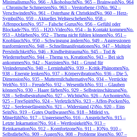
Minimalismus
No. 966 – Alkoholsucht
No. 965 – Brainwash
No. 964
– Chronische Schmerzen
No. 963 – Verstorbene (3)
No. 962 –
Verschwinden
No. 961 – Osterhase & Christkind
No. 960 – Herz-
Symbol
No. 959 – Aktuelles Weltgeschehen
No. 958 –
Affenpocken
No. 957 – Falsche Gurus
No. 956 – Gefühl oder
Blockade?
No. 955 – H2O-Video
No. 954 – In Kontakt kommen
No.
953 – Abfärben
No. 952 – Thema nicht fühlen können
No. 951 –
Knoblauch
No. 950 – Schwingung ändern
No. 949 – Aggressionen
tranformieren
No. 948 – Schnellmanifestationen
No. 947 – Multiple
Persönlichkeit
No. 946 – Kindheitstrauma
No. 945 – Tod &
Wiedergeburt
No. 944 – Thema vs. Kreation
No. 943 – Bei sich
ankommen
No. 942 – Narzisten
No. 941 – Grund für
Veränderung
No. 940 – Lerninhalt
No. 939 – Kritik-Phänomen
No.
938 – Energie lenken
No. 937 – Körpervibration
No. 936 – Die 5.
Dimension
No. 935 – Muttermilchalternative
No. 934 – Verrückte
Welt
No. 933 – Freude
No. 932 – Wesentlich
No. 931 – Glauben
können
No. 930 – Haare färben
No. 929 – Selbsteinschätzung
No.
928 – Selbstbestrafung
No. 927 – Wichtig
No. 926 – Archonten
No.
925 – FreeSpirit
No. 924 – Verletzlich
No. 923 – Affen-Pocken
No.
922 – Seelengefängnis
No. 921 – Widerstand (2)
No. 920 – Eins
Sein
No. 919 – Gutes Quellwasser
No. 918 – Mitleid vs.
Mitgefühl
No. 917 – Ungeeignet
No. 916 – Ansprüche
No. 915 –
Letzte Inkarnation?
No. 914 – Wertlosigkeit
No. 913 –
Reinkarnation
No. 912 – Komfortzone
No. 911 – IQ
No. 910 –
Selbstliebe
No. 909 – Augen
No. 908 – Probleme lösen
No. 907 –