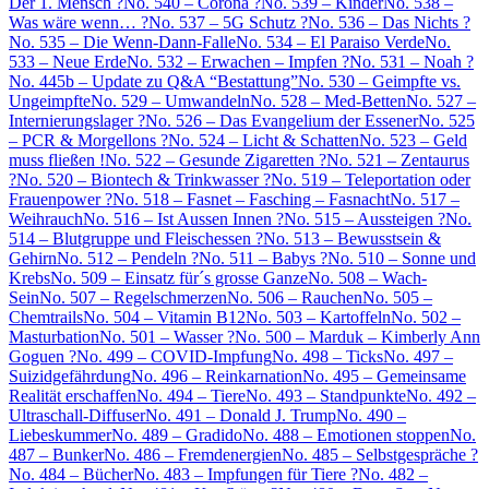
Der 1. Mensch ?
No. 540 – Corona ?
No. 539 – Kinder
No. 538 –
Was wäre wenn… ?
No. 537 – 5G Schutz ?
No. 536 – Das Nichts ?
No. 535 – Die Wenn-Dann-Falle
No. 534 – El Paraiso Verde
No.
533 – Neue Erde
No. 532 – Erwachen – Impfen ?
No. 531 – Noah ?
No. 445b – Update zu Q&A “Bestattung”
No. 530 – Geimpfte vs.
Ungeimpfte
No. 529 – Umwandeln
No. 528 – Med-Betten
No. 527 –
Internierungslager ?
No. 526 – Das Evangelium der Essener
No. 525
– PCR & Morgellons ?
No. 524 – Licht & Schatten
No. 523 – Geld
muss fließen !
No. 522 – Gesunde Zigaretten ?
No. 521 – Zentaurus
?
No. 520 – Biontech & Trinkwasser ?
No. 519 – Teleportation oder
Frauenpower ?
No. 518 – Fasnet – Fasching – Fasnacht
No. 517 –
Weihrauch
No. 516 – Ist Aussen Innen ?
No. 515 – Aussteigen ?
No.
514 – Blutgruppe und Fleischessen ?
No. 513 – Bewusstsein &
Gehirn
No. 512 – Pendeln ?
No. 511 – Babys ?
No. 510 – Sonne und
Krebs
No. 509 – Einsatz für´s grosse Ganze
No. 508 – Wach-
Sein
No. 507 – Regelschmerzen
No. 506 – Rauchen
No. 505 –
Chemtrails
No. 504 – Vitamin B12
No. 503 – Kartoffeln
No. 502 –
Masturbation
No. 501 – Wasser ?
No. 500 – Marduk – Kimberly Ann
Goguen ?
No. 499 – COVID-Impfung
No. 498 – Ticks
No. 497 –
Suizidgefährdung
No. 496 – Reinkarnation
No. 495 – Gemeinsame
Realität erschaffen
No. 494 – Tiere
No. 493 – Standpunkte
No. 492 –
Ultraschall-Diffuser
No. 491 – Donald J. Trump
No. 490 –
Liebeskummer
No. 489 – Gradido
No. 488 – Emotionen stoppen
No.
487 – Bunker
No. 486 – Fremdenergien
No. 485 – Selbstgespräche ?
No. 484 – Bücher
No. 483 – Impfungen für Tiere ?
No. 482 –