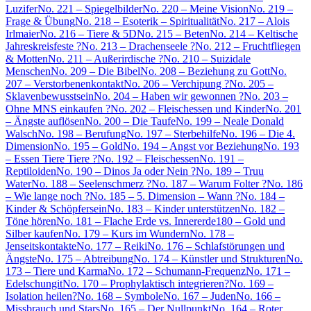
Luzifer
No. 221 – Spiegelbilder
No. 220 – Meine Vision
No. 219 –
Frage & Übung
No. 218 – Esoterik – Spiritualität
No. 217 – Alois
Irlmaier
No. 216 – Tiere & 5D
No. 215 – Beten
No. 214 – Keltische
Jahreskreisfeste ?
No. 213 – Drachenseele ?
No. 212 – Fruchtfliegen
& Motten
No. 211 – Außerirdische ?
No. 210 – Suizidale
Menschen
No. 209 – Die Bibel
No. 208 – Beziehung zu Gott
No.
207 – Verstorbenenkontakt
No. 206 – Verchipung ?
No. 205 –
Sklavenbewusstsein
No. 204 – Haben wir gewonnen ?
No. 203 –
Ohne MNS einkaufen ?
No. 202 – Fleischessen und Kinder
No. 201
– Ängste auflösen
No. 200 – Die Taufe
No. 199 – Neale Donald
Walsch
No. 198 – Berufung
No. 197 – Sterbehilfe
No. 196 – Die 4.
Dimension
No. 195 – Gold
No. 194 – Angst vor Beziehung
No. 193
– Essen Tiere Tiere ?
No. 192 – Fleischessen
No. 191 –
Reptiloiden
No. 190 – Dinos Ja oder Nein ?
No. 189 – Truu
Water
No. 188 – Seelenschmerz ?
No. 187 – Warum Folter ?
No. 186
– Wie lange noch ?
No. 185 – 5. Dimension – Wann ?
No. 184 –
Kinder & Schöpfersein
No. 183 – Kinder unterstützen
No. 182 –
Töne hören
No. 181 – Flache Erde vs. Innererde
180 – Gold und
Silber kaufen
No. 179 – Kurs im Wundern
No. 178 –
Jenseitskontakte
No. 177 – Reiki
No. 176 – Schlafstörungen und
Ängste
No. 175 – Abtreibung
No. 174 – Künstler und Strukturen
No.
173 – Tiere und Karma
No. 172 – Schumann-Frequenz
No. 171 –
Edelschungit
No. 170 – Prophylaktisch integrieren?
No. 169 –
Isolation heilen?
No. 168 – Symbole
No. 167 – Juden
No. 166 –
Missbrauch und Stars
No. 165 – Der Nullpunkt
No. 164 – Roter