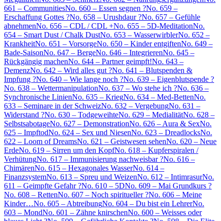
661 – Communities
No. 660 – Essen segnen ?
No. 659 –
Erschaffung Gottes ?
No. 658 – Urushdaur ?
No. 657 – Gefühle
abnehmen
No. 656 – CDL / CDL +
No. 655 – 5D-Meditation
No.
654 – Smart Dust / Chalk Dust
No. 653 – Wasserwirbler
No. 652 –
Krankheit
No. 651 – Vorsorge
No. 650 – Kinder entgiften
No. 649 –
Bade-Saison
No. 647 – Berge
No. 646 – Integrieren
No. 645 –
Rückgängig machen
No. 644 – Partner geimpft!
No. 643 –
Demenz
No. 642 – Wird alles gut ?
No. 641 – Blutspenden &
Impfung ?
No. 640 – Wie lange noch ?
No. 639 – Eigenblutspende ?
No. 638 – Wettermanipulation
No. 637 – Wo stehe ich ?
No. 636 –
Synchronische Linien
No. 635 – Krieg
No. 634 – Med-Betten
No.
633 – Seminare in der Schweiz
No. 632 – Vergebung
No. 631 –
Widerstand ?
No. 630 – Todgeweihte
No. 629 – Medialität
No. 628 –
Selbstsabotage
No. 627 – Demonstration
No. 626 – Aura & Sex
No.
625 – Impftod
No. 624 – Sex und Niesen
No. 623 – Dreadlocks
No.
622 – Loom of Dreams
No. 621 – Geistwesen sehen
No. 620 – Neue
Erde
No. 619 – Sirren um den Kopf
No. 618 – Kupferspiralen /
Verhütung
No. 617 – Immunisierung nachweisbar ?
No. 616 –
Chimären
No. 615 – Hexagonales Wasser
No. 614 –
Finanzsystem
No. 613 – Spreu und Weizen
No. 612 – Intimrasur
No.
611 – Geimpfte Gefahr ?
No. 610 – 5D
No. 609 – Mai Grundkurs ?
No. 608 – Retten
No. 607 – Noch spiritueller ?
No. 606 – Meine
Kinder…
No. 605 – Abtreibung
No. 604 – Du bist ein Lehrer
No.
603 – Mond
No. 601 – Zähne knirschen
No. 600 – Weisses oder