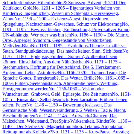
Schockerlebnisse, Hülenfrüchte & Sprossen, Advent, 3D-5D Der
Zeitfaktor, Gold
No. 1201 – 1205 – Eigenartiges Verhalten von
Kindern & Jugendlichen, Wesen im Schlepptau, Herzensweg,
Zähne
No. 1196 – 1200 – Existenz-Angst, Depressionen,
Spiegelung, Nachtschatten-Gewächse, Schutz vor Elektrosmog
No.
1191 – 1195 – Bewusst bleiben, Enttäuschung, Provokativer Bruno,
UN-abhängig, Wer oder was bin ich
No. 1186 – 1190 – Die Matrix,
Orbs, Asperger-Syndrom, Gegenstände von Verstorbenen,
Methylen-Blau
No. 1181 – 1185 – Evolutions-Theorie, Luzifer vs.
Satan, Standpunktänderung, Das macht keinen Sinn, Sich lösen
No.
1176 – 1180 – Epilepsie, Fühlen – Spüren?, Authentisch sein
können, Einschlafen, Aus dem Nähkästchen
No. 1171 – 1175 –
Stechmücken, Hoffnung für Deutschland, Die 5. Herzkammer,
Augen und Leber, Astralreise
No. 1166-1070 – Trainer-Team, Die
Sprache Gottes, Energieraub?, Das Wetter, Brille?
No. 1161-1065 –
100% Fühlen, Seelenaustausch, Ahnenreihe heilen, Werbung,
Ernstgenommen werden
No. 1156-1060 – Vision oder
Wunschtraum, Grabovoi, Geld, Epilespie, Die Zeit nutzen
No. 1151-
1055 – Einsamkeit, Selbstgespräch, Reinkarnation, Frühere Leben
sehen, Feuer
No. 1146 – 1150 – Bewertung loslassen, Das
Germanische Volk, Wesensveränderung, 2 Welten / Tag & Nacht,
Beschuldigungen
No. 1141 – 1145 – Aufwach-Chancen, Das
Malzeichen, Widerstand, FreeSpirit-Wirksamkeit, Kinder
No. 1136 –
1140 – Der Sterbe-Ort, Magnetstimulation, Tetanus, Amputation,
Rettung nur als Kollektiv?
No. 1131 – 1135 – Kurs-Pause, Ausstieg