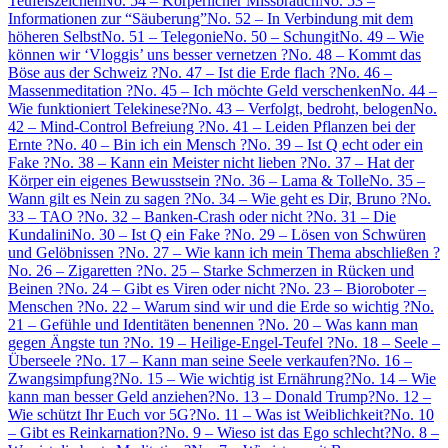
Teufelszeichen
No. 54 – Körperlicher Missbrauch
No. 53 –
Informationen zur “Säuberung”
No. 52 – In Verbindung mit dem
höheren Selbst
No. 51 – Telegonie
No. 50 – Schungit
No. 49 – Wie
können wir ‘Vloggis’ uns besser vernetzen ?
No. 48 – Kommt das
Böse aus der Schweiz ?
No. 47 – Ist die Erde flach ?
No. 46 –
Massenmeditation ?
No. 45 – Ich möchte Geld verschenken
No. 44 –
Wie funktioniert Telekinese?
No. 43 – Verfolgt, bedroht, belogen
No.
42 – Mind-Control Befreiung ?
No. 41 – Leiden Pflanzen bei der
Ernte ?
No. 40 – Bin ich ein Mensch ?
No. 39 – Ist Q echt oder ein
Fake ?
No. 38 – Kann ein Meister nicht lieben ?
No. 37 – Hat der
Körper ein eigenes Bewusstsein ?
No. 36 – Lama & Tolle
No. 35 –
Wann gilt es Nein zu sagen ?
No. 34 – Wie geht es Dir, Bruno ?
No.
33 – TAO ?
No. 32 – Banken-Crash oder nicht ?
No. 31 – Die
Kundalini
No. 30 – Ist Q ein Fake ?
No. 29 – Lösen von Schwüren
und Gelöbnissen ?
No. 27 – Wie kann ich mein Thema abschließen ?
No. 26 – Zigaretten ?
No. 25 – Starke Schmerzen in Rücken und
Beinen ?
No. 24 – Gibt es Viren oder nicht ?
No. 23 – Bioroboter –
Menschen ?
No. 22 – Warum sind wir und die Erde so wichtig ?
No.
21 – Gefühle und Identitäten benennen ?
No. 20 – Was kann man
gegen Ängste tun ?
No. 19 – Heilige-Engel-Teufel ?
No. 18 – Seele –
Überseele ?
No. 17 – Kann man seine Seele verkaufen?
No. 16 –
Zwangsimpfung?
No. 15 – Wie wichtig ist Ernährung?
No. 14 – Wie
kann man besser Geld anziehen?
No. 13 – Donald Trump?
No. 12 –
Wie schützt Ihr Euch vor 5G?
No. 11 – Was ist Weiblichkeit?
No. 10
– Gibt es Reinkarnation?
No. 9 – Wieso ist das Ego schlecht?
No. 8 –