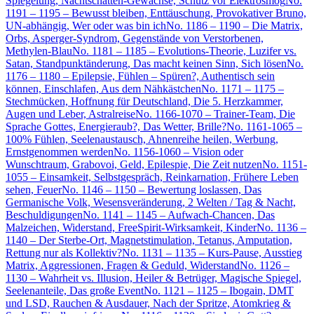
Spiegelung, Nachtschatten-Gewächse, Schutz vor Elektrosmog
No.
1191 – 1195 – Bewusst bleiben, Enttäuschung, Provokativer Bruno,
UN-abhängig, Wer oder was bin ich
No. 1186 – 1190 – Die Matrix,
Orbs, Asperger-Syndrom, Gegenstände von Verstorbenen,
Methylen-Blau
No. 1181 – 1185 – Evolutions-Theorie, Luzifer vs.
Satan, Standpunktänderung, Das macht keinen Sinn, Sich lösen
No.
1176 – 1180 – Epilepsie, Fühlen – Spüren?, Authentisch sein
können, Einschlafen, Aus dem Nähkästchen
No. 1171 – 1175 –
Stechmücken, Hoffnung für Deutschland, Die 5. Herzkammer,
Augen und Leber, Astralreise
No. 1166-1070 – Trainer-Team, Die
Sprache Gottes, Energieraub?, Das Wetter, Brille?
No. 1161-1065 –
100% Fühlen, Seelenaustausch, Ahnenreihe heilen, Werbung,
Ernstgenommen werden
No. 1156-1060 – Vision oder
Wunschtraum, Grabovoi, Geld, Epilespie, Die Zeit nutzen
No. 1151-
1055 – Einsamkeit, Selbstgespräch, Reinkarnation, Frühere Leben
sehen, Feuer
No. 1146 – 1150 – Bewertung loslassen, Das
Germanische Volk, Wesensveränderung, 2 Welten / Tag & Nacht,
Beschuldigungen
No. 1141 – 1145 – Aufwach-Chancen, Das
Malzeichen, Widerstand, FreeSpirit-Wirksamkeit, Kinder
No. 1136 –
1140 – Der Sterbe-Ort, Magnetstimulation, Tetanus, Amputation,
Rettung nur als Kollektiv?
No. 1131 – 1135 – Kurs-Pause, Ausstieg
Matrix, Aggressionen, Fragen & Geduld, Widerstand
No. 1126 –
1130 – Wahrheit vs. Illusion, Heiler & Betrüger, Magische Spiegel,
Seelenanteile, Das große Event
No. 1121 – 1125 – Ibogain, DMT
und LSD, Rauchen & Ausdauer, Nach der Spritze, Atomkrieg &