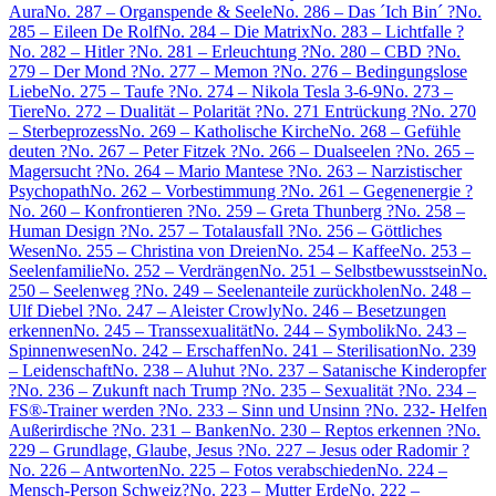
Aura
No. 287 – Organspende & Seele
No. 286 – Das ´Ich Bin´ ?
No.
285 – Eileen De Rolf
No. 284 – Die Matrix
No. 283 – Lichtfalle ?
No. 282 – Hitler ?
No. 281 – Erleuchtung ?
No. 280 – CBD ?
No.
279 – Der Mond ?
No. 277 – Memon ?
No. 276 – Bedingungslose
Liebe
No. 275 – Taufe ?
No. 274 – Nikola Tesla 3-6-9
No. 273 –
Tiere
No. 272 – Dualität – Polarität ?
No. 271 Entrückung ?
No. 270
– Sterbeprozess
No. 269 – Katholische Kirche
No. 268 – Gefühle
deuten ?
No. 267 – Peter Fitzek ?
No. 266 – Dualseelen ?
No. 265 –
Magersucht ?
No. 264 – Mario Mantese ?
No. 263 – Narzistischer
Psychopath
No. 262 – Vorbestimmung ?
No. 261 – Gegenenergie ?
No. 260 – Konfrontieren ?
No. 259 – Greta Thunberg ?
No. 258 –
Human Design ?
No. 257 – Totalausfall ?
No. 256 – Göttliches
Wesen
No. 255 – Christina von Dreien
No. 254 – Kaffee
No. 253 –
Seelenfamilie
No. 252 – Verdrängen
No. 251 – Selbstbewusstsein
No.
250 – Seelenweg ?
No. 249 – Seelenanteile zurückholen
No. 248 –
Ulf Diebel ?
No. 247 – Aleister Crowly
No. 246 – Besetzungen
erkennen
No. 245 – Transsexualität
No. 244 – Symbolik
No. 243 –
Spinnenwesen
No. 242 – Erschaffen
No. 241 – Sterilisation
No. 239
– Leidenschaft
No. 238 – Aluhut ?
No. 237 – Satanische Kinderopfer
?
No. 236 – Zukunft nach Trump ?
No. 235 – Sexualität ?
No. 234 –
FS®-Trainer werden ?
No. 233 – Sinn und Unsinn ?
No. 232- Helfen
Außerirdische ?
No. 231 – Banken
No. 230 – Reptos erkennen ?
No.
229 – Grundlage, Glaube, Jesus ?
No. 227 – Jesus oder Radomir ?
No. 226 – Antworten
No. 225 – Fotos verabschieden
No. 224 –
Mensch-Person Schweiz?
No. 223 – Mutter Erde
No. 222 –