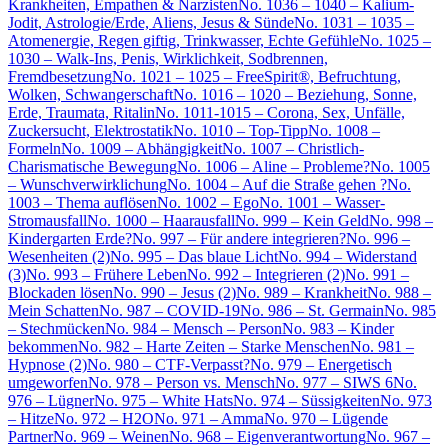
Krankheiten, Empathen & Narzisten
No. 1036 – 1040 – Kalium-
Jodit, Astrologie/Erde, Aliens, Jesus & Sünde
No. 1031 – 1035 –
Atomenergie, Regen giftig, Trinkwasser, Echte Gefühle
No. 1025 –
1030 – Walk-Ins, Penis, Wirklichkeit, Sodbrennen,
Fremdbesetzung
No. 1021 – 1025 – FreeSpirit®, Befruchtung,
Wolken, Schwangerschaft
No. 1016 – 1020 – Beziehung, Sonne,
Erde, Traumata, Ritalin
No. 1011-1015 – Corona, Sex, Unfälle,
Zuckersucht, Elektrostatik
No. 1010 – Top-Tipp
No. 1008 –
Formeln
No. 1009 – Abhängigkeit
No. 1007 – Christlich-
Charismatische Bewegung
No. 1006 – Aline – Probleme?
No. 1005
– Wunschverwirklichung
No. 1004 – Auf die Straße gehen ?
No.
1003 – Thema auflösen
No. 1002 – Ego
No. 1001 – Wasser-
Stromausfall
No. 1000 – Haarausfall
No. 999 – Kein Geld
No. 998 –
Kindergarten Erde?
No. 997 – Für andere integrieren?
No. 996 –
Wesenheiten (2)
No. 995 – Das blaue Licht
No. 994 – Widerstand
(3)
No. 993 – Frühere Leben
No. 992 – Integrieren (2)
No. 991 –
Blockaden lösen
No. 990 – Jesus (2)
No. 989 – Krankheit
No. 988 –
Mein Schatten
No. 987 – COVID-19
No. 986 – St. Germain
No. 985
– Stechmücken
No. 984 – Mensch – Person
No. 983 – Kinder
bekommen
No. 982 – Harte Zeiten – Starke Menschen
No. 981 –
Hypnose (2)
No. 980 – CTF-Verpasst?
No. 979 – Energetisch
umgeworfen
No. 978 – Person vs. Mensch
No. 977 – SIWS 6
No.
976 – Lügner
No. 975 – White Hats
No. 974 – Süssigkeiten
No. 973
– Hitze
No. 972 – H2O
No. 971 – Amma
No. 970 – Lügende
Partner
No. 969 – Weinen
No. 968 – Eigenverantwortung
No. 967 –