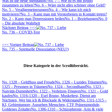
Was ist die beste Meditation?
No. 7 – Wie ist es mit Bruno
zusammen zu leben?
No. 6 – Wäre nicht alles schöner ohne Geld?
No. 5 – Verallgemeinerungen
No. 4 – Wie kann ich mich
motivieren?
No. 3 – Kann man mit Verstorbenen in Kontakt treten?
No. 2 – Kann man Depressionen heilen
No. 1 – Beziehungen
No. 0
– Die absolute Wahrheit
Nächster Beitrag >>>
No. 736 – COVID-Test
<<< Voriger Beitrag
No. 735 – Spirituelle Dissoziation (NEU!)
Diese Kategorie in der Scrollübersicht.
No. 1328 – Geldfluss und Freude
No. 1326 – Luzides Träumen
No.
1325 – Personen in Träumen
No. 1324 – Secondhand
No. 1323 –
Naivität-Dummheit
No. 1322 – Verletzen-Triggern
No. 1321 – Gold
kaufen
No. 1316-1320 – Esel Bruno, Muskeltest, Dienst am
Nächsten, Wer bin ich & Blockade & Widerstand
No. 1311-1315 –
KI, Gehirntumore, Aussehen Menschen, CTF Präsenzmodule,
Goldenes Zeitalter
No. 1306-1310 – Schizophrenie, Arm & viele