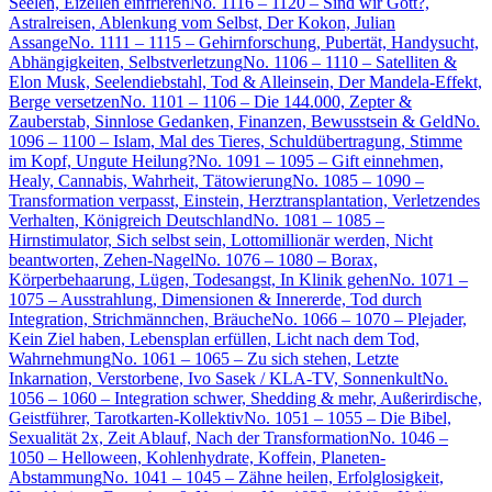
Seelen, Eizellen einfrieren
No. 1116 – 1120 – Sind wir Gott?,
Astralreisen, Ablenkung vom Selbst, Der Kokon, Julian
Assange
No. 1111 – 1115 – Gehirnforschung, Pubertät, Handysucht,
Abhängigkeiten, Selbstverletzung
No. 1106 – 1110 – Satelliten &
Elon Musk, Seelendiebstahl, Tod & Alleinsein, Der Mandela-Effekt,
Berge versetzen
No. 1101 – 1106 – Die 144.000, Zepter &
Zauberstab, Sinnlose Gedanken, Finanzen, Bewusstsein & Geld
No.
1096 – 1100 – Islam, Mal des Tieres, Schuldübertragung, Stimme
im Kopf, Ungute Heilung?
No. 1091 – 1095 – Gift einnehmen,
Healy, Cannabis, Wahrheit, Tätowierung
No. 1085 – 1090 –
Transformation verpasst, Einstein, Herztransplantation, Verletzendes
Verhalten, Königreich Deutschland
No. 1081 – 1085 –
Hirnstimulator, Sich selbst sein, Lottomillionär werden, Nicht
beantworten, Zehen-Nagel
No. 1076 – 1080 – Borax,
Körperbehaarung, Lügen, Todesangst, In Klinik gehen
No. 1071 –
1075 – Ausstrahlung, Dimensionen & Innererde, Tod durch
Integration, Strichmännchen, Bräuche
No. 1066 – 1070 – Plejader,
Kein Ziel haben, Lebensplan erfüllen, Licht nach dem Tod,
Wahrnehmung
No. 1061 – 1065 – Zu sich stehen, Letzte
Inkarnation, Verstorbene, Ivo Sasek / KLA-TV, Sonnenkult
No.
1056 – 1060 – Integration schwer, Shedding & mehr, Außerirdische,
Geistführer, Tarotkarten-Kollektiv
No. 1051 – 1055 – Die Bibel,
Sexualität 2x, Zeit Ablauf, Nach der Transformation
No. 1046 –
1050 – Helloween, Kohlenhydrate, Koffein, Planeten-
Abstammung
No. 1041 – 1045 – Zähne heilen, Erfolglosigkeit,