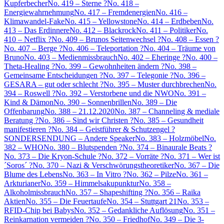
Kupferbecher
No. 419 – Sterne ?
No. 418 –
Energiewahrnehmung
No. 417 – Fremdenergien
No. 416 –
Klimawandel-Fake
No. 415 – Yellowstone
No. 414 – Erdbeben
No.
413 – Das Erdinnere
No. 412 – Blackrock
No. 411 – Politiker
No.
410 – Netflix ?
No. 409 – Brunos Seitenwechsel ?
No. 408 – Essen ?
No. 407 – Berge ?
No. 406 – Teleportation ?
No. 404 – Träume von
Bruno
No. 403 – Medienmissbrauch
No. 402 – Eheringe ?
No. 400 –
Theta-Healing ?
No. 399 – Gewohnheiten ändern ?
No. 398 –
Gemeinsame Entscheidungen ?
No. 397 – Telegonie ?
No. 396 –
GESARA – gut oder schlecht ?
No. 395 – Muster durchbrechen
No.
394 – Roswell ?
No. 392 – Verstorbene und die NWO
No. 391 –
Kind & Dämon
No. 390 – Sonnenbrillen
No. 389 – Die
Offenbarung
No. 388 – 21.12.2020
No. 387 – Channeling & mediale
Beratung ?
No. 386 – Sind wir Christen ?
No. 385 – Gesundheit
manifestieren ?
No. 384 – Geistführer & Schutzengel ?
SONDERSENDUNG – Andere Speaker
No. 383 – Holzmöbel
No.
382 – WHO
No. 380 – Blutspenden ?
No. 374 – Binaurale Beats ?
No. 373 – Die Kryon-Schule ?
No. 372 – Vorräte ?
No. 371 – Wer ist
´Soros´ ?
No. 370 – Nazi & Verschwörungstheoretiker
No. 367 – Die
Blume des Lebens
No. 363 – In Vitro ?
No. 362 – Pilze
No. 361 –
Arkturianer
No. 359 – Himmelsakupunktur
No. 358 –
Alkoholmissbrauch
No. 357 – Shapeshifting ?
No. 356 – Raika
Aktien
No. 355 – Die Feuertaufe
No. 354 – Stuttgart 21
No. 353 –
RFID-Chip bei Babys
No. 352 – Gedankliche Auflösung
No. 351 –
Reinkarnation vermeiden ?
No. 350 – Friedhof
No. 349 – Die 3-