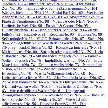
Juden
No. 107 – Unter einer Decke ?
No. 106 – Ärger, Wut &
Zorn
No. 105 – Tagträume
No. 62 – Selbstverleugnung
No. 104 –
Was geschieht mit… ?
No. 103 – Shakti Pat ?
No. 102 – Wer ist der
Antichrist ?
No. 101 – Die BRD
No. 100 – Hologramme ?
No. 99 –
Plastisch Visualisieren ?
No. 98 – Viren, JA oder NEIN ?
No. 97 –
Luziferische Welt ?
No. 96 – Fussball & Corona ?
No. 95 –
Blutaustausch
No. 94 – Liebe, Suizid & Schuld
No. 93 – Zu viel
Fülle
No. 92 – Rituale
No. 91 – Reptilien
No. 90 – Hypnose
No. 89 –
Selbstmörder
No. 88 – VLOG-Beiträge teilen ?
No. 87 – Süchte
No.
86 – Schuldgefühle
No. 85 – Materielle Gesetze ?
No. 84 – Lügen
?!
No. 83 – Rudolf Steiner
No. 82 – Kontakt zu Innererde ?
No. 81 –
Mich anbieten ?
No. 80 – Spiegeln oder gespiegelt ?
No. 79 – Licht
auslöschen ?
No. 78 – Mit uns reden, möglich ?
No. 77 – Parallel-
Welten, physisch ?
No. 76 – Impfpflicht, was nun ?
No. 75 – In die
Mitte kommen
No. 74 – Zeitlinien wechseln
No. 73 – Partner ohne
Vision, was nun ?
No. 72 – Wahrheit erkennen
No. 71 –
Erleuchtung
No. 70 – Was ist Vollkommenheit ?
No. 69 – Kann
Liebe sich selbst lieben ?
No. 68 – Alte Freunde loslassen ?
No. 67 –
Zu Wissen kommen
No. 66 – Nutzen des Interpretierens ?
No. 65 –
Nicht aufwachen wollen ?
No. 64 – Sex in der 5. Dimension ?
No.
63 – Wieso destilliertes Wasser ?
No. 61 – Umgang mit
Zwangsmassnahmen
No. 60 – Was steht mir zu ?
No. 59 – Blockiert
beim Sprechen
No. 58 – Fehler ?
No. 57 – Wie wird man
selbstbewusst ?
No. 56 – Deutsche Promis
No. 55 – Das