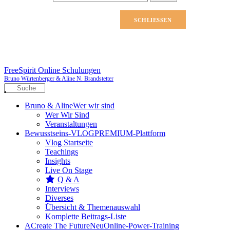
nach:
SCHLIESSEN
FreeSpirit Online Schulungen
Bruno Würtenberger & Aline N. Brandstetter
Bruno & Aline
Wer wir sind
Wer Wir Sind
Veranstaltungen
Bewusstseins-VLOG
PREMIUM-Plattform
Vlog Startseite
Teachings
Insights
Live On Stage
Q & A
Interviews
Diverses
Übersicht & Themenauswahl
Komplette Beitrags-Liste
A
Create The Future
Neu
Online-Power-Training