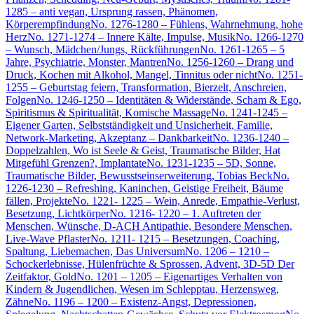
1285 – anti vegan, Ursprung rassen, Phänomen,
Körperempfindung
No. 1276-1280 – Fühlens, Wahrnehmung, hohe
Herz
No. 1271-1274 – Innere Kälte, Impulse, Musik
No. 1266-1270
– Wunsch, Mädchen/Jungs, Rückführungen
No. 1261-1265 – 5
Jahre, Psychiatrie, Monster, Mantren
No. 1256-1260 – Drang und
Druck, Kochen mit Alkohol, Mangel, Tinnitus oder nicht
No. 1251-
1255 – Geburtstag feiern, Transformation, Bierzelt, Anschreien,
Folgen
No. 1246-1250 – Identitäten & Widerstände, Scham & Ego,
Spiritismus & Spiritualität, Komische Massage
No. 1241-1245 –
Eigener Garten, Selbstständigkeit und Unsicherheit, Familie,
Network-Marketing, Akzeptanz – Dankbarkeit
No. 1236-1240 –
Doppelzahlen, Wo ist Seele & Geist, Traumatische Bilder, Hat
Mitgefühl Grenzen?, Implantate
No. 1231-1235 – 5D, Sonne,
Traumatische Bilder, Bewusstseinserweiterung, Tobias Beck
No.
1226-1230 – Refreshing, Kaninchen, Geistige Freiheit, Bäume
fällen, Projekte
No. 1221- 1225 – Wein, Anrede, Empathie-Verlust,
Besetzung, Lichtkörper
No. 1216- 1220 – 1. Auftreten der
Menschen, Wünsche, D-ACH Antipathie, Besondere Menschen,
Live-Wave Pflaster
No. 1211- 1215 – Besetzungen, Coaching,
Spaltung, Liebemachen, Das Universum
No. 1206 – 1210 –
Schockerlebnisse, Hülenfrüchte & Sprossen, Advent, 3D-5D Der
Zeitfaktor, Gold
No. 1201 – 1205 – Eigenartiges Verhalten von
Kindern & Jugendlichen, Wesen im Schlepptau, Herzensweg,
Zähne
No. 1196 – 1200 – Existenz-Angst, Depressionen,