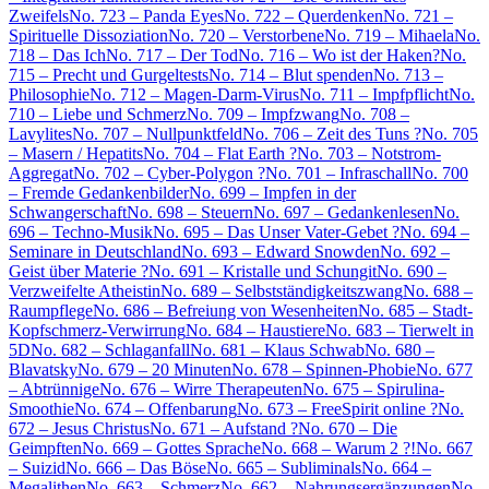
Zweifels
No. 723 – Panda Eyes
No. 722 – Querdenken
No. 721 –
Spirituelle Dissoziation
No. 720 – Verstorbene
No. 719 – Mihaela
No.
718 – Das Ich
No. 717 – Der Tod
No. 716 – Wo ist der Haken?
No.
715 – Precht und Gurgeltests
No. 714 – Blut spenden
No. 713 –
Philosophie
No. 712 – Magen-Darm-Virus
No. 711 – Impfpflicht
No.
710 – Liebe und Schmerz
No. 709 – Impfzwang
No. 708 –
Lavylites
No. 707 – Nullpunktfeld
No. 706 – Zeit des Tuns ?
No. 705
– Masern / Hepatits
No. 704 – Flat Earth ?
No. 703 – Notstrom-
Aggregat
No. 702 – Cyber-Polygon ?
No. 701 – Infraschall
No. 700
– Fremde Gedankenbilder
No. 699 – Impfen in der
Schwangerschaft
No. 698 – Steuern
No. 697 – Gedankenlesen
No.
696 – Techno-Musik
No. 695 – Das Unser Vater-Gebet ?
No. 694 –
Seminare in Deutschland
No. 693 – Edward Snowden
No. 692 –
Geist über Materie ?
No. 691 – Kristalle und Schungit
No. 690 –
Verzweifelte Atheistin
No. 689 – Selbstständigkeitszwang
No. 688 –
Raumpflege
No. 686 – Befreiung von Wesenheiten
No. 685 – Stadt-
Kopfschmerz-Verwirrung
No. 684 – Haustiere
No. 683 – Tierwelt in
5D
No. 682 – Schlaganfall
No. 681 – Klaus Schwab
No. 680 –
Blavatsky
No. 679 – 20 Minuten
No. 678 – Spinnen-Phobie
No. 677
– Abtrünnige
No. 676 – Wirre Therapeuten
No. 675 – Spirulina-
Smoothie
No. 674 – Offenbarung
No. 673 – FreeSpirit online ?
No.
672 – Jesus Christus
No. 671 – Aufstand ?
No. 670 – Die
Geimpften
No. 669 – Gottes Sprache
No. 668 – Warum 2 ?!
No. 667
– Suizid
No. 666 – Das Böse
No. 665 – Subliminals
No. 664 –
Megalithen
No. 663 – Schmerz
No. 662 – Nahrungsergänzungen
No.