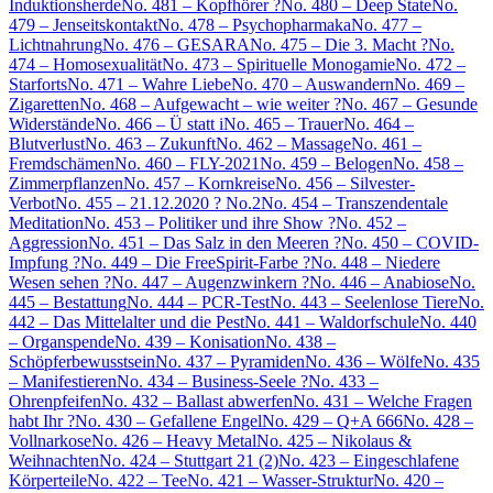
Induktionsherde
No. 481 – Kopfhörer ?
No. 480 – Deep State
No.
479 – Jenseitskontakt
No. 478 – Psychopharmaka
No. 477 –
Lichtnahrung
No. 476 – GESARA
No. 475 – Die 3. Macht ?
No.
474 – Homosexualität
No. 473 – Spirituelle Monogamie
No. 472 –
Starforts
No. 471 – Wahre Liebe
No. 470 – Auswandern
No. 469 –
Zigaretten
No. 468 – Aufgewacht – wie weiter ?
No. 467 – Gesunde
Widerstände
No. 466 – Ü statt i
No. 465 – Trauer
No. 464 –
Blutverlust
No. 463 – Zukunft
No. 462 – Massage
No. 461 –
Fremdschämen
No. 460 – FLY-2021
No. 459 – Belogen
No. 458 –
Zimmerpflanzen
No. 457 – Kornkreise
No. 456 – Silvester-
Verbot
No. 455 – 21.12.2020 ? No.2
No. 454 – Transzendentale
Meditation
No. 453 – Politiker und ihre Show ?
No. 452 –
Aggression
No. 451 – Das Salz in den Meeren ?
No. 450 – COVID-
Impfung ?
No. 449 – Die FreeSpirit-Farbe ?
No. 448 – Niedere
Wesen sehen ?
No. 447 – Augenzwinkern ?
No. 446 – Anabiose
No.
445 – Bestattung
No. 444 – PCR-Test
No. 443 – Seelenlose Tiere
No.
442 – Das Mittelalter und die Pest
No. 441 – Waldorfschule
No. 440
– Organspende
No. 439 – Konisation
No. 438 –
Schöpferbewusstsein
No. 437 – Pyramiden
No. 436 – Wölfe
No. 435
– Manifestieren
No. 434 – Business-Seele ?
No. 433 –
Ohrenpfeifen
No. 432 – Ballast abwerfen
No. 431 – Welche Fragen
habt Ihr ?
No. 430 – Gefallene Engel
No. 429 – Q+A 666
No. 428 –
Vollnarkose
No. 426 – Heavy Metal
No. 425 – Nikolaus &
Weihnachten
No. 424 – Stuttgart 21 (2)
No. 423 – Eingeschlafene
Körperteile
No. 422 – Tee
No. 421 – Wasser-Struktur
No. 420 –