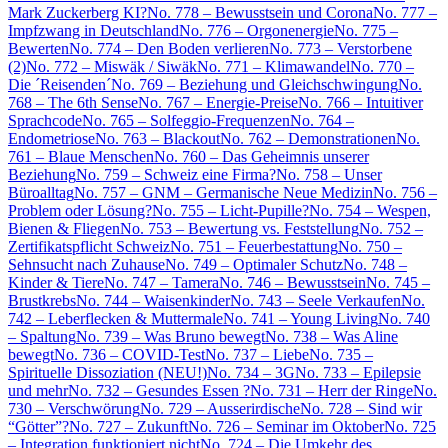
Mark Zuckerberg KI?
No. 778 – Bewusstsein und Corona
No. 777 –
Impfzwang in Deutschland
No. 776 – Orgonenergie
No. 775 –
Bewerten
No. 774 – Den Boden verlieren
No. 773 – Verstorbene
(2)
No. 772 – Miswäk / Siwäk
No. 771 – Klimawandel
No. 770 –
Die ´Reisenden´
No. 769 – Beziehung und Gleichschwingung
No.
768 – The 6th Sense
No. 767 – Energie-Preise
No. 766 – Intuitiver
Sprachcode
No. 765 – Solfeggio-Frequenzen
No. 764 –
Endometriose
No. 763 – Blackout
No. 762 – Demonstrationen
No.
761 – Blaue Menschen
No. 760 – Das Geheimnis unserer
Beziehung
No. 759 – Schweiz eine Firma?
No. 758 – Unser
Büroalltag
No. 757 – GNM – Germanische Neue Medizin
No. 756 –
Problem oder Lösung?
No. 755 – Licht-Pupille?
No. 754 – Wespen,
Bienen & Fliegen
No. 753 – Bewertung vs. Feststellung
No. 752 –
Zertifikatspflicht Schweiz
No. 751 – Feuerbestattung
No. 750 –
Sehnsucht nach Zuhause
No. 749 – Optimaler Schutz
No. 748 –
Kinder & Tiere
No. 747 – Tamera
No. 746 – Bewusstsein
No. 745 –
Brustkrebs
No. 744 – Waisenkinder
No. 743 – Seele Verkaufen
No.
742 – Leberflecken & Muttermale
No. 741 – Young Living
No. 740
– Spaltung
No. 739 – Was Bruno bewegt
No. 738 – Was Aline
bewegt
No. 736 – COVID-Test
No. 737 – Liebe
No. 735 –
Spirituelle Dissoziation (NEU!)
No. 734 – 3G
No. 733 – Epilepsie
und mehr
No. 732 – Gesundes Essen ?
No. 731 – Herr der Ringe
No.
730 – Verschwörung
No. 729 – Ausserirdische
No. 728 – Sind wir
“Götter”?
No. 727 – Zukunft
No. 726 – Seminar im Oktober
No. 725
– Integration funktioniert nicht
No. 724 – Die Umkehr des