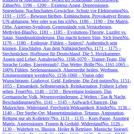
Zähne
No. 1196 – 1200 – Existenz-Angst, Depressionen,
Spiegelung, Nachtschatten-Gewächse, Schutz vor Elektrosmog
No.
1191 – 1195 – Bewusst bleiben, Enttäuschung, Provokativer Bruno,
UN-abhängig, Wer oder was bin ich
No. 1186 – 1190 – Die Matrix,
Orbs, Asperger-Syndrom, Gegenstände von Verstorbenen,
Methylen-Blau
No. 1181 – 1185 – Evolutions-Theorie, Luzifer vs.
Satan, Standpunktänderung, Das macht keinen Sinn, Sich lösen
No.
1176 – 1180 – Epilepsie, Fühlen – Spüren?, Authentisch sein
können, Einschlafen, Aus dem Nähkästchen
No. 1171 – 1175 –
Stechmücken, Hoffnung für Deutschland, Die 5. Herzkammer,
Augen und Leber, Astralreise
No. 1166-1070 – Trainer-Team, Die
Sprache Gottes, Energieraub?, Das Wetter, Brille?
No. 1161-1065 –
100% Fühlen, Seelenaustausch, Ahnenreihe heilen, Werbung,
Ernstgenommen werden
No. 1156-1060 – Vision oder
Wunschtraum, Grabovoi, Geld, Epilespie, Die Zeit nutzen
No. 1151-
1055 – Einsamkeit, Selbstgespräch, Reinkarnation, Frühere Leben
sehen, Feuer
No. 1146 – 1150 – Bewertung loslassen, Das
Germanische Volk, Wesensveränderung, 2 Welten / Tag & Nacht,
Beschuldigungen
No. 1141 – 1145 – Aufwach-Chancen, Das
Malzeichen, Widerstand, FreeSpirit-Wirksamkeit, Kinder
No. 1136 –
1140 – Der Sterbe-Ort, Magnetstimulation, Tetanus, Amputation,
Rettung nur als Kollektiv?
No. 1131 – 1135 – Kurs-Pause, Ausstieg
Matrix, Aggressionen, Fragen & Geduld, Widerstand
No. 1126 –
1130 – Wahrheit vs. Illusion, Heiler & Betrüger, Magische Spiegel,