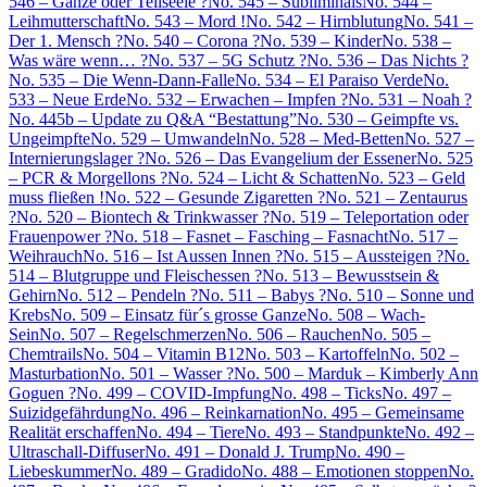
546 – Ganze oder Teilseele ?
No. 545 – Subliminals
No. 544 –
Leihmutterschaft
No. 543 – Mord !
No. 542 – Hirnblutung
No. 541 –
Der 1. Mensch ?
No. 540 – Corona ?
No. 539 – Kinder
No. 538 –
Was wäre wenn… ?
No. 537 – 5G Schutz ?
No. 536 – Das Nichts ?
No. 535 – Die Wenn-Dann-Falle
No. 534 – El Paraiso Verde
No.
533 – Neue Erde
No. 532 – Erwachen – Impfen ?
No. 531 – Noah ?
No. 445b – Update zu Q&A “Bestattung”
No. 530 – Geimpfte vs.
Ungeimpfte
No. 529 – Umwandeln
No. 528 – Med-Betten
No. 527 –
Internierungslager ?
No. 526 – Das Evangelium der Essener
No. 525
– PCR & Morgellons ?
No. 524 – Licht & Schatten
No. 523 – Geld
muss fließen !
No. 522 – Gesunde Zigaretten ?
No. 521 – Zentaurus
?
No. 520 – Biontech & Trinkwasser ?
No. 519 – Teleportation oder
Frauenpower ?
No. 518 – Fasnet – Fasching – Fasnacht
No. 517 –
Weihrauch
No. 516 – Ist Aussen Innen ?
No. 515 – Aussteigen ?
No.
514 – Blutgruppe und Fleischessen ?
No. 513 – Bewusstsein &
Gehirn
No. 512 – Pendeln ?
No. 511 – Babys ?
No. 510 – Sonne und
Krebs
No. 509 – Einsatz für´s grosse Ganze
No. 508 – Wach-
Sein
No. 507 – Regelschmerzen
No. 506 – Rauchen
No. 505 –
Chemtrails
No. 504 – Vitamin B12
No. 503 – Kartoffeln
No. 502 –
Masturbation
No. 501 – Wasser ?
No. 500 – Marduk – Kimberly Ann
Goguen ?
No. 499 – COVID-Impfung
No. 498 – Ticks
No. 497 –
Suizidgefährdung
No. 496 – Reinkarnation
No. 495 – Gemeinsame
Realität erschaffen
No. 494 – Tiere
No. 493 – Standpunkte
No. 492 –
Ultraschall-Diffuser
No. 491 – Donald J. Trump
No. 490 –
Liebeskummer
No. 489 – Gradido
No. 488 – Emotionen stoppen
No.