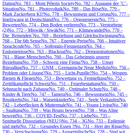
Dating
No. 783 – Mont Pélerin Society
No. 782 – Ausgang der `C´-
Situation
No. 781 – Photovoltaik
No. 780 – Das Böse
No. 779 –
Mark Zuckerberg KI?
No. 778 – Bewusstsein und Corona
No. 777 –
Impfzwang in Deutschland
No. 776 – Orgonenergie
No. 775 –
Bewerten
No. 774 – Den Boden verlieren
No. 773 – Verstorbene
(2)
No. 772 – Miswäk / Siwäk
No. 771 – Klimawandel
No. 770 –
Die ´Reisenden´
No. 769 – Beziehung und Gleichschwingung
No.
768 – The 6th Sense
No. 767 – Energie-Preise
No. 766 – Intuitiver
Sprachcode
No. 765 – Solfeggio-Frequenzen
No. 764 –
Endometriose
No. 763 – Blackout
No. 762 – Demonstrationen
No.
761 – Blaue Menschen
No. 760 – Das Geheimnis unserer
Beziehung
No. 759 – Schweiz eine Firma?
No. 758 – Unser
Büroalltag
No. 757 – GNM – Germanische Neue Medizin
No. 756 –
Problem oder Lösung?
No. 755 – Licht-Pupille?
No. 754 – Wespen,
Bienen & Fliegen
No. 753 – Bewertung vs. Feststellung
No. 752 –
Zertifikatspflicht Schweiz
No. 751 – Feuerbestattung
No. 750 –
Sehnsucht nach Zuhause
No. 749 – Optimaler Schutz
No. 748 –
Kinder & Tiere
No. 747 – Tamera
No. 746 – Bewusstsein
No. 745 –
Brustkrebs
No. 744 – Waisenkinder
No. 743 – Seele Verkaufen
No.
742 – Leberflecken & Muttermale
No. 741 – Young Living
No. 740
– Spaltung
No. 739 – Was Bruno bewegt
No. 738 – Was Aline
bewegt
No. 736 – COVID-Test
No. 737 – Liebe
No. 735 –
Spirituelle Dissoziation (NEU!)
No. 734 – 3G
No. 733 – Epilepsie
und mehr
No. 732 – Gesundes Essen ?
No. 731 – Herr der Ringe
No.
730 – Verschwörung
No. 729 – Ausserirdische
No. 728 – Sind wir