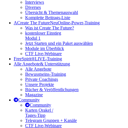
Interviews
Diverses
Übersicht & Themenauswahl
Komplette Beitrags-Liste
A
Create The Future
Neu
Online-Power-Training
Was ist Create The Future?
kostenloser Einstieg
Modul 1
Jetzt Starten und ein Paket auswählen
Module im Überblick
CTF Live-Webinare
FreeSpirit®
LIVE-Training
Alle Angebote
& Unterstützung
Alle Angebote
Bewusstseins-Training
Private Coachings
Unsere Projekte
Bücher & Veröffentlichungen
Magazine
Community
Community
Karten Orakel /
Tages-Tipp
Telegram Gruppen + Kanäle
CTF Live-Webinare