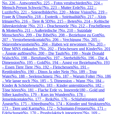
No. 226 – Antworten
No. 225 – Fotos verabschieden
No. 224 –
Mensch-Person Schweiz?
No. 223 – Mutter Erde
No. 222 –
Luzifer
No. 221 – Spiegelbilder
No. 220 – Meine Vision
No. 219 –
Frage & Übung
No. 218 – Esoterik – Spiritualität
No. 217 – Alois
Irlmaier
No. 216 – Tiere & 5D
No. 215 – Beten
No. 214 – Keltische
Jahreskreisfeste ?
No. 213 – Drachenseele ?
No. 212 – Fruchtfliegen
& Motten
No. 211 – Außerirdische ?
No. 210 – Suizidale
Menschen
No. 209 – Die Bibel
No. 208 – Beziehung zu Gott
No.
207 – Verstorbenenkontakt
No. 206 – Verchipung ?
No. 205 –
Sklavenbewusstsein
No. 204 – Haben wir gewonnen ?
No. 203 –
Ohne MNS einkaufen ?
No. 202 – Fleischessen und Kinder
No. 201
– Ängste auflösen
No. 200 – Die Taufe
No. 199 – Neale Donald
Walsch
No. 198 – Berufung
No. 197 – Sterbehilfe
No. 196 – Die 4.
Dimension
No. 195 – Gold
No. 194 – Angst vor Beziehung
No. 193
– Essen Tiere Tiere ?
No. 192 – Fleischessen
No. 191 –
Reptiloiden
No. 190 – Dinos Ja oder Nein ?
No. 189 – Truu
Water
No. 188 – Seelenschmerz ?
No. 187 – Warum Folter ?
No. 186
– Wie lange noch ?
No. 185 – 5. Dimension – Wann ?
No. 184 –
Kinder & Schöpfersein
No. 183 – Kinder unterstützen
No. 182 –
Töne hören
No. 181 – Flache Erde vs. Innererde
180 – Gold und
Silber kaufen
No. 179 – Kurs im Wundern
No. 178 –
Jenseitskontakte
No. 177 – Reiki
No. 176 – Schlafstörungen und
Ängste
No. 175 – Abtreibung
No. 174 – Künstler und Strukturen
No.
173 – Tiere und Karma
No. 172 – Schumann-Frequenz
No. 171 –
Edelschungit
No. 170 – Prophylaktisch integrieren?
No. 169 –