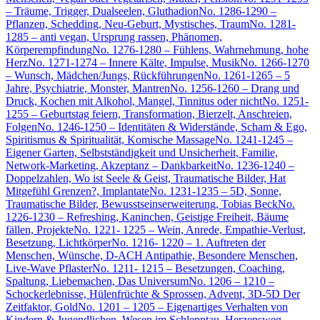
– Träume, Trigger, Dualseelen, Gluthadion
No. 1286-1290 –
Pflanzen, Schedding, Neu-Geburt, Mystisches, Traum
No. 1281-
1285 – anti vegan, Ursprung rassen, Phänomen,
Körperempfindung
No. 1276-1280 – Fühlens, Wahrnehmung, hohe
Herz
No. 1271-1274 – Innere Kälte, Impulse, Musik
No. 1266-1270
– Wunsch, Mädchen/Jungs, Rückführungen
No. 1261-1265 – 5
Jahre, Psychiatrie, Monster, Mantren
No. 1256-1260 – Drang und
Druck, Kochen mit Alkohol, Mangel, Tinnitus oder nicht
No. 1251-
1255 – Geburtstag feiern, Transformation, Bierzelt, Anschreien,
Folgen
No. 1246-1250 – Identitäten & Widerstände, Scham & Ego,
Spiritismus & Spiritualität, Komische Massage
No. 1241-1245 –
Eigener Garten, Selbstständigkeit und Unsicherheit, Familie,
Network-Marketing, Akzeptanz – Dankbarkeit
No. 1236-1240 –
Doppelzahlen, Wo ist Seele & Geist, Traumatische Bilder, Hat
Mitgefühl Grenzen?, Implantate
No. 1231-1235 – 5D, Sonne,
Traumatische Bilder, Bewusstseinserweiterung, Tobias Beck
No.
1226-1230 – Refreshing, Kaninchen, Geistige Freiheit, Bäume
fällen, Projekte
No. 1221- 1225 – Wein, Anrede, Empathie-Verlust,
Besetzung, Lichtkörper
No. 1216- 1220 – 1. Auftreten der
Menschen, Wünsche, D-ACH Antipathie, Besondere Menschen,
Live-Wave Pflaster
No. 1211- 1215 – Besetzungen, Coaching,
Spaltung, Liebemachen, Das Universum
No. 1206 – 1210 –
Schockerlebnisse, Hülenfrüchte & Sprossen, Advent, 3D-5D Der
Zeitfaktor, Gold
No. 1201 – 1205 – Eigenartiges Verhalten von
Kindern & Jugendlichen, Wesen im Schlepptau, Herzensweg,