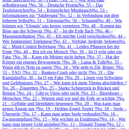
selbstbewusst ?
No. 56 – Deutsche Promis
No. 55 – Das
Teufelszeichen
No. 54 – Körperlicher Missbrauch
No. 53 –
Informationen zur “Säuberung”
No. 52 – In Verbindung mit dem
höheren Selbst
No. 51 – Telegonie
No. 50 – Schungit
No. 49 – Wie
können wir ‘Vloggis’ uns besser vernetzen ?
No. 48 – Kommt das
Böse aus der Schweiz ?
No. 47 – Ist die Erde flach ?
No. 46 –
Massenmeditation ?
No. 45 – Ich möchte Geld verschenken
No. 44 –
Wie funktioniert Telekinese?
No. 43 – Verfolgt, bedroht, belogen
No.
42 – Mind-Control Befreiung ?
No. 41 – Leiden Pflanzen bei der
Ernte ?
No. 40 – Bin ich ein Mensch ?
No. 39 – Ist Q echt oder ein
Fake ?
No. 38 – Kann ein Meister nicht lieben ?
No. 37 – Hat der
Körper ein eigenes Bewusstsein ?
No. 36 – Lama & Tolle
No. 35 –
Wann gilt es Nein zu sagen ?
No. 34 – Wie geht es Dir, Bruno ?
No.
33 – TAO ?
No. 32 – Banken-Crash oder nicht ?
No. 31 – Die
Kundalini
No. 30 – Ist Q ein Fake ?
No. 29 – Lösen von Schwüren
und Gelöbnissen ?
No. 27 – Wie kann ich mein Thema abschließen ?
No. 26 – Zigaretten ?
No. 25 – Starke Schmerzen in Rücken und
Beinen ?
No. 24 – Gibt es Viren oder nicht ?
No. 23 – Bioroboter –
Menschen ?
No. 22 – Warum sind wir und die Erde so wichtig ?
No.
21 – Gefühle und Identitäten benennen ?
No. 20 – Was kann man
gegen Ängste tun ?
No. 19 – Heilige-Engel-Teufel ?
No. 18 – Seele –
Überseele ?
No. 17 – Kann man seine Seele verkaufen?
No. 16 –
Zwangsimpfung?
No. 15 – Wie wichtig ist Ernährung?
No. 14 – Wie
kann man besser Geld anziehen?
No. 13 – Donald Trump?
No. 12 –