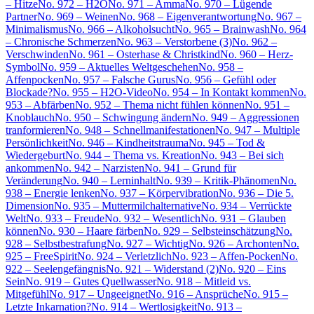
– Hitze
No. 972 – H2O
No. 971 – Amma
No. 970 – Lügende
Partner
No. 969 – Weinen
No. 968 – Eigenverantwortung
No. 967 –
Minimalismus
No. 966 – Alkoholsucht
No. 965 – Brainwash
No. 964
– Chronische Schmerzen
No. 963 – Verstorbene (3)
No. 962 –
Verschwinden
No. 961 – Osterhase & Christkind
No. 960 – Herz-
Symbol
No. 959 – Aktuelles Weltgeschehen
No. 958 –
Affenpocken
No. 957 – Falsche Gurus
No. 956 – Gefühl oder
Blockade?
No. 955 – H2O-Video
No. 954 – In Kontakt kommen
No.
953 – Abfärben
No. 952 – Thema nicht fühlen können
No. 951 –
Knoblauch
No. 950 – Schwingung ändern
No. 949 – Aggressionen
tranformieren
No. 948 – Schnellmanifestationen
No. 947 – Multiple
Persönlichkeit
No. 946 – Kindheitstrauma
No. 945 – Tod &
Wiedergeburt
No. 944 – Thema vs. Kreation
No. 943 – Bei sich
ankommen
No. 942 – Narzisten
No. 941 – Grund für
Veränderung
No. 940 – Lerninhalt
No. 939 – Kritik-Phänomen
No.
938 – Energie lenken
No. 937 – Körpervibration
No. 936 – Die 5.
Dimension
No. 935 – Muttermilchalternative
No. 934 – Verrückte
Welt
No. 933 – Freude
No. 932 – Wesentlich
No. 931 – Glauben
können
No. 930 – Haare färben
No. 929 – Selbsteinschätzung
No.
928 – Selbstbestrafung
No. 927 – Wichtig
No. 926 – Archonten
No.
925 – FreeSpirit
No. 924 – Verletzlich
No. 923 – Affen-Pocken
No.
922 – Seelengefängnis
No. 921 – Widerstand (2)
No. 920 – Eins
Sein
No. 919 – Gutes Quellwasser
No. 918 – Mitleid vs.
Mitgefühl
No. 917 – Ungeeignet
No. 916 – Ansprüche
No. 915 –
Letzte Inkarnation?
No. 914 – Wertlosigkeit
No. 913 –