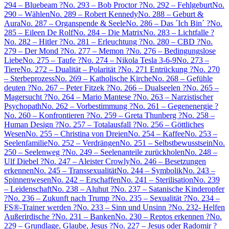
294 – Bluebeam ?
No. 293 – Bob Proctor ?
No. 292 – Fehlgeburt
No.
290 – Wählen
No. 289 – Robert Kennedy
No. 288 – Geburt &
Aura
No. 287 – Organspende & Seele
No. 286 – Das ´Ich Bin´ ?
No.
285 – Eileen De Rolf
No. 284 – Die Matrix
No. 283 – Lichtfalle ?
No. 282 – Hitler ?
No. 281 – Erleuchtung ?
No. 280 – CBD ?
No.
279 – Der Mond ?
No. 277 – Memon ?
No. 276 – Bedingungslose
Liebe
No. 275 – Taufe ?
No. 274 – Nikola Tesla 3-6-9
No. 273 –
Tiere
No. 272 – Dualität – Polarität ?
No. 271 Entrückung ?
No. 270
– Sterbeprozess
No. 269 – Katholische Kirche
No. 268 – Gefühle
deuten ?
No. 267 – Peter Fitzek ?
No. 266 – Dualseelen ?
No. 265 –
Magersucht ?
No. 264 – Mario Mantese ?
No. 263 – Narzistischer
Psychopath
No. 262 – Vorbestimmung ?
No. 261 – Gegenenergie ?
No. 260 – Konfrontieren ?
No. 259 – Greta Thunberg ?
No. 258 –
Human Design ?
No. 257 – Totalausfall ?
No. 256 – Göttliches
Wesen
No. 255 – Christina von Dreien
No. 254 – Kaffee
No. 253 –
Seelenfamilie
No. 252 – Verdrängen
No. 251 – Selbstbewusstsein
No.
250 – Seelenweg ?
No. 249 – Seelenanteile zurückholen
No. 248 –
Ulf Diebel ?
No. 247 – Aleister Crowly
No. 246 – Besetzungen
erkennen
No. 245 – Transsexualität
No. 244 – Symbolik
No. 243 –
Spinnenwesen
No. 242 – Erschaffen
No. 241 – Sterilisation
No. 239
– Leidenschaft
No. 238 – Aluhut ?
No. 237 – Satanische Kinderopfer
?
No. 236 – Zukunft nach Trump ?
No. 235 – Sexualität ?
No. 234 –
FS®-Trainer werden ?
No. 233 – Sinn und Unsinn ?
No. 232- Helfen
Außerirdische ?
No. 231 – Banken
No. 230 – Reptos erkennen ?
No.
229 – Grundlage, Glaube, Jesus ?
No. 227 – Jesus oder Radomir ?