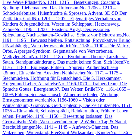
Live-Wave Pflaster
No. 1211- 1215 – Besetzungen, Coaching,
Spaltung, Liebemachen, Das Universum
No. 1206 – 1210 –
Schockerlebnisse, Hülenfrüchte & Sprossen, Advent, 3D-5D Der
Zeitfaktor, Gold
No. 1201 – 1205 – Eigenartiges Verhalten von
Kindern & Jugendlichen, Wesen im Schlepptau, Herzensweg,
Zähne
No. 1196 – 1200 – Existenz-Angst, Depressionen,
Spiegelung, Nachtschatten-Gewächse, Schutz vor Elektrosmog
No.
1191 – 1195 – Bewusst bleiben, Enttäuschung, Provokativer Bruno,
UN-abhängig, Wer oder was bin ich
No. 1186 – 1190 – Die Matrix,
Orbs, Asperger-Syndrom, Gegenstände von Verstorbenen,
Methylen-Blau
No. 1181 – 1185 – Evolutions-Theorie, Luzifer vs.
Satan, Standpunktänderung, Das macht keinen Sinn, Sich lösen
No.
1176 – 1180 – Epilepsie, Fühlen – Spüren?, Authentisch sein
können, Einschlafen, Aus dem Nähkästchen
No. 1171 – 1175 –
Stechmücken, Hoffnung für Deutschland, Die 5. Herzkammer,
Augen und Leber, Astralreise
No. 1166-1070 – Trainer-Team, Die
Sprache Gottes, Energieraub?, Das Wetter, Brille?
No. 1161-1065 –
100% Fühlen, Seelenaustausch, Ahnenreihe heilen, Werbung,
Ernstgenommen werden
No. 1156-1060 – Vision oder
Wunschtraum, Grabovoi, Geld, Epilespie, Die Zeit nutzen
No. 1151-
1055 – Einsamkeit, Selbstgespräch, Reinkarnation, Frühere Leben
sehen, Feuer
No. 1146 – 1150 – Bewertung loslassen, Das
Germanische Volk, Wesensveränderung, 2 Welten / Tag & Nacht,
Beschuldigungen
No. 1141 – 1145 – Aufwach-Chancen, Das
Malzeichen, Widerstand, FreeSpirit-Wirksamkeit, Kinder
No. 1136 –