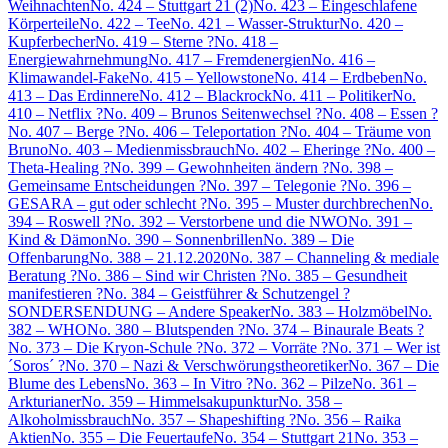
Weihnachten
No. 424 – Stuttgart 21 (2)
No. 423 – Eingeschlafene
Körperteile
No. 422 – Tee
No. 421 – Wasser-Struktur
No. 420 –
Kupferbecher
No. 419 – Sterne ?
No. 418 –
Energiewahrnehmung
No. 417 – Fremdenergien
No. 416 –
Klimawandel-Fake
No. 415 – Yellowstone
No. 414 – Erdbeben
No.
413 – Das Erdinnere
No. 412 – Blackrock
No. 411 – Politiker
No.
410 – Netflix ?
No. 409 – Brunos Seitenwechsel ?
No. 408 – Essen ?
No. 407 – Berge ?
No. 406 – Teleportation ?
No. 404 – Träume von
Bruno
No. 403 – Medienmissbrauch
No. 402 – Eheringe ?
No. 400 –
Theta-Healing ?
No. 399 – Gewohnheiten ändern ?
No. 398 –
Gemeinsame Entscheidungen ?
No. 397 – Telegonie ?
No. 396 –
GESARA – gut oder schlecht ?
No. 395 – Muster durchbrechen
No.
394 – Roswell ?
No. 392 – Verstorbene und die NWO
No. 391 –
Kind & Dämon
No. 390 – Sonnenbrillen
No. 389 – Die
Offenbarung
No. 388 – 21.12.2020
No. 387 – Channeling & mediale
Beratung ?
No. 386 – Sind wir Christen ?
No. 385 – Gesundheit
manifestieren ?
No. 384 – Geistführer & Schutzengel ?
SONDERSENDUNG – Andere Speaker
No. 383 – Holzmöbel
No.
382 – WHO
No. 380 – Blutspenden ?
No. 374 – Binaurale Beats ?
No. 373 – Die Kryon-Schule ?
No. 372 – Vorräte ?
No. 371 – Wer ist
´Soros´ ?
No. 370 – Nazi & Verschwörungstheoretiker
No. 367 – Die
Blume des Lebens
No. 363 – In Vitro ?
No. 362 – Pilze
No. 361 –
Arkturianer
No. 359 – Himmelsakupunktur
No. 358 –
Alkoholmissbrauch
No. 357 – Shapeshifting ?
No. 356 – Raika
Aktien
No. 355 – Die Feuertaufe
No. 354 – Stuttgart 21
No. 353 –