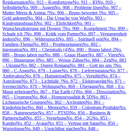
Reinkarnation
No. 912 – Komfortzone
No. 911 – IQ
No. 910 –
Selbstliebe
No. 909 – Augen
No. 908 – Probleme lösen
No. 907 –
Mutter Meera & Amma ?
No. 906 – Bruno bewertet !
No. 905 –
Geld anlegen
No. 904 – Die Ursache von Wut
No. 903 –
Kindesmissbrauch
No. 902 – Ehrlichkeit
No. 901 –
Wunschrealisierung mit Drogen ?
No. 900 – Kompliment !
No. 899 –
Schade ich ?
No. 898 – Kritik vom Partner
No. 897 – Vergangenheit
ändern
No. 896 – Widerspruch
No. 895 – Spirituell sein
No. 894 –
Familien-Thema
No. 893 – Prophezeiungen
No. 892 –
Integration
No. 891 – Chemtrails (4)
No. 890 – Bruno labert 2
No.
889 – Bruno labert nur
No. 888 – Graue Haare
No. 887 – Viren
No.
886 – Blutgruppe 0
No. 885 – Weisse Zähne
No. 884 – Zeit
No. 883
– Ukraine
No. 882 – Queen Romana
No. 881 – Gott ins uns ?
No.
880 – C-Angst
No. 879 – Lunge
No. 878 – Lieferengpässe
No. 877 –
Ambivalenz
No. 876 – Hamsterrad
No. 875 – Vergiftet
No. 874 –
Astrologie
No. 873 – Lichtfalle ?
No. 872 – Elektrogeräte
No. 871 –
Ivermectin
No. 870 – Wohnung
No. 869 – Übergang
No. 868 – Ex-
Mann geheiratet
No. 867 – Flat Earth (2)
No. 866 – Dissoziation
No.
865 – Ursprung
No. 864 – Homosexualität & 5D
No. 863 –
Lichtasurische Gruppen
No. 862 – Archonten
No. 861 –
Kinderbücher
No. 860 – Memon
No. 859 – Colostrum-Produkte
No.
858 – Naturgesetze
No. 857 – PTSD
No. 856 – Business &
Partnerschaft
No. 855 – Vergebung
No. 854 – 2G
No. 853 –
Kambo
No. 852 – Avatar
No. 851 – Vertrag mit Satan
No. 850 –
Wurzelrasse
No. 849 – Unsichtbar machen
No. 848 –