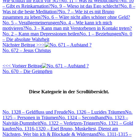
Wie schützt Ihr Euch vor 5G?
No. 11 – Was ist Weiblichkeit?
No. 10
– Gibt es Reinkarnation?
No. 9 – Wieso ist das Ego schlecht?
No. 8 –
Was ist die beste Meditation?
No. 7 – Wie ist es mit Bruno
zusammen zu leben?
No. 6 – Wäre nicht alles schöner ohne Geld?
No. 5 – Verallgemeinerungen
No. 4 – Wie kann ich mich
motivieren?
No. 3 – Kann man mit Verstorbenen in Kontakt treten?
No. 2 – Kann man Depressionen heilen
No. 1 – Beziehungen
No. 0
– Die absolute Wahrheit
Nächster Beitrag >>>
No. 672 – Jesus Christus
<<< Voriger Beitrag
No. 670 – Die Geimpften
Diese Kategorie in der Scrollübersicht.
No. 1328 – Geldfluss und Freude
No. 1326 – Luzides Träumen
No.
1325 – Personen in Träumen
No. 1324 – Secondhand
No. 1323 –
Naivität-Dummheit
No. 1322 – Verletzen-Triggern
No. 1321 – Gold
kaufen
No. 1316-1320 – Esel Bruno, Muskeltest, Dienst am
Nächsten, Wer bin ich & Blockade & Widerstand
No. 1311-1315 –