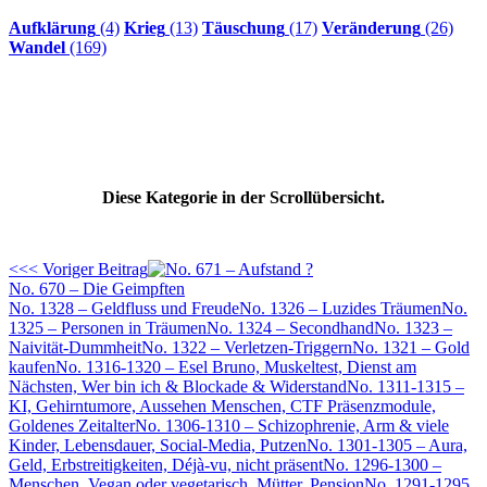
Aufklärung
(4)
Krieg
(13)
Täuschung
(17)
Veränderung
(26)
Wandel
(169)
Diese Kategorie in der Scrollübersicht.
<<< Voriger Beitrag
No. 670 – Die Geimpften
No. 1328 – Geldfluss und Freude
No. 1326 – Luzides Träumen
No.
1325 – Personen in Träumen
No. 1324 – Secondhand
No. 1323 –
Naivität-Dummheit
No. 1322 – Verletzen-Triggern
No. 1321 – Gold
kaufen
No. 1316-1320 – Esel Bruno, Muskeltest, Dienst am
Nächsten, Wer bin ich & Blockade & Widerstand
No. 1311-1315 –
KI, Gehirntumore, Aussehen Menschen, CTF Präsenzmodule,
Goldenes Zeitalter
No. 1306-1310 – Schizophrenie, Arm & viele
Kinder, Lebensdauer, Social-Media, Putzen
No. 1301-1305 – Aura,
Geld, Erbstreitigkeiten, Déjà-vu, nicht präsent
No. 1296-1300 –
Menschen, Vegan oder vegetarisch, Mütter, Pension
No. 1291-1295