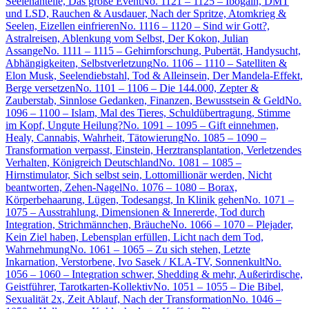
Seelenanteile, Das große Event
No. 1121 – 1125 – Ibogain, DMT
und LSD, Rauchen & Ausdauer, Nach der Spritze, Atomkrieg &
Seelen, Eizellen einfrieren
No. 1116 – 1120 – Sind wir Gott?,
Astralreisen, Ablenkung vom Selbst, Der Kokon, Julian
Assange
No. 1111 – 1115 – Gehirnforschung, Pubertät, Handysucht,
Abhängigkeiten, Selbstverletzung
No. 1106 – 1110 – Satelliten &
Elon Musk, Seelendiebstahl, Tod & Alleinsein, Der Mandela-Effekt,
Berge versetzen
No. 1101 – 1106 – Die 144.000, Zepter &
Zauberstab, Sinnlose Gedanken, Finanzen, Bewusstsein & Geld
No.
1096 – 1100 – Islam, Mal des Tieres, Schuldübertragung, Stimme
im Kopf, Ungute Heilung?
No. 1091 – 1095 – Gift einnehmen,
Healy, Cannabis, Wahrheit, Tätowierung
No. 1085 – 1090 –
Transformation verpasst, Einstein, Herztransplantation, Verletzendes
Verhalten, Königreich Deutschland
No. 1081 – 1085 –
Hirnstimulator, Sich selbst sein, Lottomillionär werden, Nicht
beantworten, Zehen-Nagel
No. 1076 – 1080 – Borax,
Körperbehaarung, Lügen, Todesangst, In Klinik gehen
No. 1071 –
1075 – Ausstrahlung, Dimensionen & Innererde, Tod durch
Integration, Strichmännchen, Bräuche
No. 1066 – 1070 – Plejader,
Kein Ziel haben, Lebensplan erfüllen, Licht nach dem Tod,
Wahrnehmung
No. 1061 – 1065 – Zu sich stehen, Letzte
Inkarnation, Verstorbene, Ivo Sasek / KLA-TV, Sonnenkult
No.
1056 – 1060 – Integration schwer, Shedding & mehr, Außerirdische,
Geistführer, Tarotkarten-Kollektiv
No. 1051 – 1055 – Die Bibel,
Sexualität 2x, Zeit Ablauf, Nach der Transformation
No. 1046 –