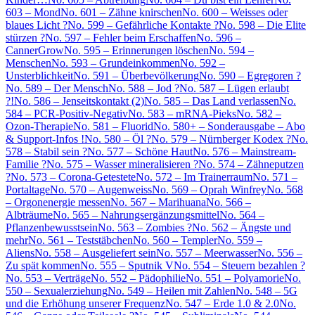
603 – Mond
No. 601 – Zähne knirschen
No. 600 – Weisses oder
blaues Licht ?
No. 599 – Gefährliche Kontakte ?
No. 598 – Die Elite
stürzen ?
No. 597 – Fehler beim Erschaffen
No. 596 –
CannerGrow
No. 595 – Erinnerungen löschen
No. 594 –
Menschen
No. 593 – Grundeinkommen
No. 592 –
Unsterblichkeit
No. 591 – Überbevölkerung
No. 590 – Egregoren ?
No. 589 – Der Mensch
No. 588 – Jod ?
No. 587 – Lügen erlaubt
?!
No. 586 – Jenseitskontakt (2)
No. 585 – Das Land verlassen
No.
584 – PCR-Positiv-Negativ
No. 583 – mRNA-Pieks
No. 582 –
Ozon-Therapie
No. 581 – Fluorid
No. 580+ – Sonderausgabe – Abo
& Support-Infos !
No. 580 – Öl ?
No. 579 – Nürnberger Kodex ?
No.
578 – Stabil sein ?
No. 577 – Schöne Haut
No. 576 – Mainstream-
Familie ?
No. 575 – Wasser mineralisieren ?
No. 574 – Zähneputzen
?
No. 573 – Corona-Getestete
No. 572 – Im Trainerraum
No. 571 –
Portaltage
No. 570 – Augenweiss
No. 569 – Oprah Winfrey
No. 568
– Orgonenergie messen
No. 567 – Marihuana
No. 566 –
Albträume
No. 565 – Nahrungsergänzungsmittel
No. 564 –
Pflanzenbewusstsein
No. 563 – Zombies ?
No. 562 – Ängste und
mehr
No. 561 – Teststäbchen
No. 560 – Templer
No. 559 –
Aliens
No. 558 – Ausgeliefert sein
No. 557 – Meerwasser
No. 556 –
Zu spät kommen
No. 555 – Sputnik V
No. 554 – Steuern bezahlen ?
No. 553 – Verträge
No. 552 – Pädophilie
No. 551 – Polyamorie
No.
550 – Sexualerziehung
No. 549 – Heilen mit Zahlen
No. 548 – 5G
und die Erhöhung unserer Frequenz
No. 547 – Erde 1.0 & 2.0
No.