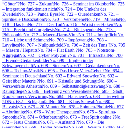
“Götter”?
No. 727 – Zukunft
No. 726 – Seminar im Oktober
No. 725
– Integration funktioniert nicht
No. 724 – Die Umkehr des
Zweifels
No. 723 – Panda Eyes
No. 722 – Querdenken
No. 721 –
Spirituelle Dissoziation
No. 720 – Verstorbene
No. 719 – Mihaela
No.
718 – Das Ich
No. 717 – Der Tod
No. 716 – Wo ist der Haken?
No.
715 – Precht und Gurgeltests
No. 714 – Blut spenden
No. 713 –
Philosophie
No. 712 – Magen-Darm-Virus
No. 711 – Impfpflicht
No.
710 – Liebe und Schmerz
No. 709 – Impfzwang
No. 708 –
Lavylites
No. 707 – Nullpunktfeld
No. 706 – Zeit des Tuns ?
No. 705
– Masern / Hepatits
No. 704 – Flat Earth ?
No. 703 – Notstrom-
Aggregat
No. 702 – Cyber-Polygon ?
No. 701 – Infraschall
No. 700
– Fremde Gedankenbilder
No. 699 – Impfen in der
Schwangerschaft
No. 698 – Steuern
No. 697 – Gedankenlesen
No.
696 – Techno-Musik
No. 695 – Das Unser Vater-Gebet ?
No. 694 –
Seminare in Deutschland
No. 693 – Edward Snowden
No. 692 –
Geist über Materie ?
No. 691 – Kristalle und Schungit
No. 690 –
Verzweifelte Atheistin
No. 689 – Selbstständigkeitszwang
No. 688 –
Raumpflege
No. 686 – Befreiung von Wesenheiten
No. 685 – Stadt-
Kopfschmerz-Verwirrung
No. 684 – Haustiere
No. 683 – Tierwelt in
5D
No. 682 – Schlaganfall
No. 681 – Klaus Schwab
No. 680 –
Blavatsky
No. 679 – 20 Minuten
No. 678 – Spinnen-Phobie
No. 677
– Abtrünnige
No. 676 – Wirre Therapeuten
No. 675 – Spirulina-
Smoothie
No. 674 – Offenbarung
No. 673 – FreeSpirit online ?
No.
672 – Jesus Christus
No. 671 – Aufstand ?
No. 670 – Die
Geimpften
No. 669 – Gottes Sprache
No. 668 – Warum 2 ?!
No. 667