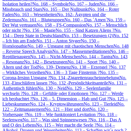
Isolation heilen?
No. 168 – Symbole
No. 167 – Juden
No. 166 –
Missbrauch und Stars
No. 165 – Der Nullpunkt
No. 164 – Roter
Faden
No. 163 – Wesenheiten
No. 162- Ägypten und die
Zedernuss
No. 161 – Blutgruppen
No. 160 – Das ´Amen´
No. 159 –
Der Wut vertrauen
No. 158 – FS-Compassion
No. 157 – Menschlich
oder nicht ?
No. 156 – Magie
No. 155 – Sind Katzen Aliens ?
No.
154 – Deep State in Deutschland
No. 153 – Besetzungen (2)
No. 152
– Ich bin am Ende
No. 151 – Anton Styger
No. 150 –
Homöopathie
No. 149 – Umgang mit chaotischen Menschen
No. 148
– Reverse Speech Analysis
No. 147 – Massenmeditationen
No. 146 –
Reptilienaugen
No. 145 – Nicht-Menschen
No. 144 – Tantra
No. 143
– Resonanz
No. 142 – Besetzungen
No. 141 – Sport ?
No. 140 –
Altern und der Tod
No. 139- Demenz
No. 138 – Erzengel ?
No. 137
– Wirkliches Verzeihen
No. 136 – 3 Tage Finsternis ?
No. 135 –
Corona-Irrsinn Umgang ?
No. 134 -Zigarettenraucheinnebelung
No.
133 -Einschläfern lassen ?
No. 132 -Persönlichkeitsanteile
No. 131 –
Authentisch fühlen
No. 130 – Neid
No. 129 – Seelenfamilie
wechseln ?
No. 128 – Gefühle oder Emotionen ?
No. 127 – Werde
ich beobachtet ?
No. 126 – 5. Dimension – Hab und Gut ?
No. 125 –
Liebeskummer
No. 124 – Kryptowährungen
No. 123 – Tierleid
No.
122 – Zeitmanagement
No. 121 – Hier und dort
No. 120 –
Vorhersage ?
No. 119 – Wie funktioniert Levitation ?
No. 118 –
Seelenweg
No. 117 – Was sind Spinnenwesen ?
No. 116 – Das A
und O des Lebens
No. 115 – Wer macht die Seele ?
No. 114 –
Alkohol, Drogen und Wesenheiten
No. 113 – Schaffen wir´s noch ?