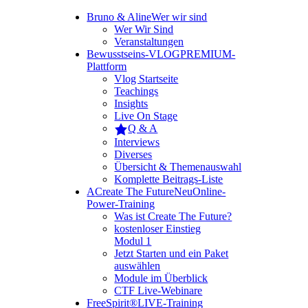
Bruno & Aline
Wer wir sind
Wer Wir Sind
Veranstaltungen
Bewusstseins-VLOG
PREMIUM-
Plattform
Vlog Startseite
Teachings
Insights
Live On Stage
Q & A
Interviews
Diverses
Übersicht & Themenauswahl
Komplette Beitrags-Liste
A
Create The Future
Neu
Online-
Power-Training
Was ist Create The Future?
kostenloser Einstieg
Modul 1
Jetzt Starten und ein Paket
auswählen
Module im Überblick
CTF Live-Webinare
FreeSpirit®
LIVE-Training