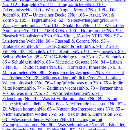
No. 112 – Bargeld ?
No. 111 – Jungfräulichkeit
No. 110 –
Erkenntnisse
No. 109 – Wer ist Angela Merkel ?
No. 108 – Die
Juden
No. 107 – Unter einer Decke ?
No. 106 – Ärger, Wut &
Zorn
No. 105 – Tagträume
No. 62 – Selbstverleugnung
No. 104 –
Was geschieht mit… ?
No. 103 – Shakti Pat ?
No. 102 – Wer ist der
Antichrist ?
No. 101 – Die BRD
No. 100 – Hologramme ?
No. 99 –
Plastisch Visualisieren ?
No. 98 – Viren, JA oder NEIN ?
No. 97 –
Luziferische Welt ?
No. 96 – Fussball & Corona ?
No. 95 –
Blutaustausch
No. 94 – Liebe, Suizid & Schuld
No. 93 – Zu viel
Fülle
No. 92 – Rituale
No. 91 – Reptilien
No. 90 – Hypnose
No. 89 –
Selbstmörder
No. 88 – VLOG-Beiträge teilen ?
No. 87 – Süchte
No.
86 – Schuldgefühle
No. 85 – Materielle Gesetze ?
No. 84 – Lügen
?!
No. 83 – Rudolf Steiner
No. 82 – Kontakt zu Innererde ?
No. 81 –
Mich anbieten ?
No. 80 – Spiegeln oder gespiegelt ?
No. 79 – Licht
auslöschen ?
No. 78 – Mit uns reden, möglich ?
No. 77 – Parallel-
Welten, physisch ?
No. 76 – Impfpflicht, was nun ?
No. 75 – In die
Mitte kommen
No. 74 – Zeitlinien wechseln
No. 73 – Partner ohne
Vision, was nun ?
No. 72 – Wahrheit erkennen
No. 71 –
Erleuchtung
No. 70 – Was ist Vollkommenheit ?
No. 69 – Kann
Liebe sich selbst lieben ?
No. 68 – Alte Freunde loslassen ?
No. 67 –
Zu Wissen kommen
No. 66 – Nutzen des Interpretierens ?
No. 65 –
Nicht aufwachen wollen ?
No. 64 – Sex in der 5. Dimension ?
No.
63 – Wieso destilliertes Wasser ?
No. 61 – Umgang mit
Zwangsmassnahmen
No. 60 – Was steht mir zu ?
No. 59 – Blockiert
beim Sprechen
No. 58 – Fehler ?
No. 57 – Wie wird man