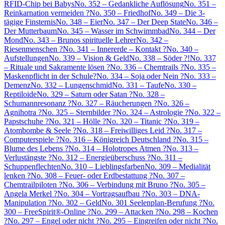
RFID-Chip bei Babys
No. 352 – Gedankliche Auflösung
No. 351 –
Reinkarnation vermeiden ?
No. 350 – Friedhof
No. 349 – Die 3-
tägige Finsternis
No. 348 – Eier
No. 347 – Der Deep State
No. 346 –
Der Mutterbaum
No. 345 – Wasser im Schwimmbad
No. 344 – Der
Mond
No. 343 – Brunos spirituelle Lehrer
No. 342 –
Riesenmenschen ?
No. 341 – Innererde – Kontakt ?
No. 340 –
Aufstellungen
No. 339 – Vision & Geld
No. 338 – Söder ?!
No. 337
– Rituale und Sakramente lösen ?
No. 336 – Chemtrails ?
No. 335 –
Maskenpflicht in der Schule?
No. 334 – Soja oder Nein ?
No. 333 –
Demenz
No. 332 – Lungenschmid
No. 331 – Taufe
No. 330 –
Reptiloide
No. 329 – Saturn oder Satan ?
No. 328 –
Schumannresonanz ?
No. 327 – Räucherungen ?
No. 326 –
Agnihotra ?
No. 325 – Sternbilder ?
No. 324 – Astrologie ?
No. 322 –
Papstschuhe ?
No. 321 – Hölle ?
No. 320 – Titanic ?
No. 319 –
Atombombe & Seele ?
No. 318 – Freiwilliges Leid ?
No. 317 –
Computerspiele ?
No. 316 – Königreich Deutschland ?
No. 315 –
Blume des Lebens ?
No. 314 – Holotropes Atmen ?
No. 313 –
Verlustängste ?
No. 312 – Energieüberschuss ?
No. 311 –
Schuppenflechten
No. 310 – Lieblingsfarben
No. 309 – Medialität
lenken ?
No. 308 – Feuer- oder Erdbestattung ?
No. 307 –
Chemtrailpiloten ?
No. 306 – Verbindung mit Bruno ?
No. 305 –
Angela Merkel ?
No. 304 – Vortragsaufbau ?
No. 303 – DNA-
Manipulation ?
No. 302 – Geld
No. 301 Seelenplan-Berufung ?
No.
300 – FreeSpirit®-Online ?
No. 299 – Attacken ?
No. 298 – Kochen
?
No. 297 – Engel oder nicht ?
No. 295 – Eingreifen oder nicht ?
No.