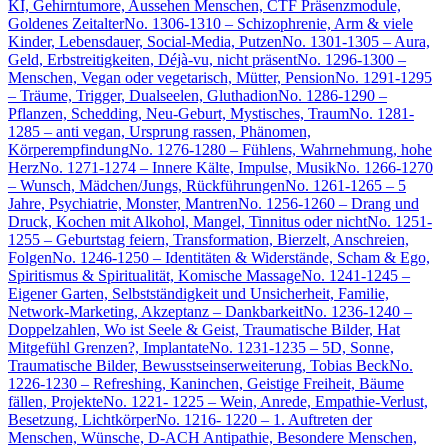
KI, Gehirntumore, Aussehen Menschen, CTF Präsenzmodule,
Goldenes Zeitalter
No. 1306-1310 – Schizophrenie, Arm & viele
Kinder, Lebensdauer, Social-Media, Putzen
No. 1301-1305 – Aura,
Geld, Erbstreitigkeiten, Déjà-vu, nicht präsent
No. 1296-1300 –
Menschen, Vegan oder vegetarisch, Mütter, Pension
No. 1291-1295
– Träume, Trigger, Dualseelen, Gluthadion
No. 1286-1290 –
Pflanzen, Schedding, Neu-Geburt, Mystisches, Traum
No. 1281-
1285 – anti vegan, Ursprung rassen, Phänomen,
Körperempfindung
No. 1276-1280 – Fühlens, Wahrnehmung, hohe
Herz
No. 1271-1274 – Innere Kälte, Impulse, Musik
No. 1266-1270
– Wunsch, Mädchen/Jungs, Rückführungen
No. 1261-1265 – 5
Jahre, Psychiatrie, Monster, Mantren
No. 1256-1260 – Drang und
Druck, Kochen mit Alkohol, Mangel, Tinnitus oder nicht
No. 1251-
1255 – Geburtstag feiern, Transformation, Bierzelt, Anschreien,
Folgen
No. 1246-1250 – Identitäten & Widerstände, Scham & Ego,
Spiritismus & Spiritualität, Komische Massage
No. 1241-1245 –
Eigener Garten, Selbstständigkeit und Unsicherheit, Familie,
Network-Marketing, Akzeptanz – Dankbarkeit
No. 1236-1240 –
Doppelzahlen, Wo ist Seele & Geist, Traumatische Bilder, Hat
Mitgefühl Grenzen?, Implantate
No. 1231-1235 – 5D, Sonne,
Traumatische Bilder, Bewusstseinserweiterung, Tobias Beck
No.
1226-1230 – Refreshing, Kaninchen, Geistige Freiheit, Bäume
fällen, Projekte
No. 1221- 1225 – Wein, Anrede, Empathie-Verlust,
Besetzung, Lichtkörper
No. 1216- 1220 – 1. Auftreten der
Menschen, Wünsche, D-ACH Antipathie, Besondere Menschen,