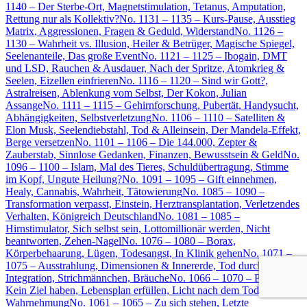
1140 – Der Sterbe-Ort, Magnetstimulation, Tetanus, Amputation,
Rettung nur als Kollektiv?
No. 1131 – 1135 – Kurs-Pause, Ausstieg
Matrix, Aggressionen, Fragen & Geduld, Widerstand
No. 1126 –
1130 – Wahrheit vs. Illusion, Heiler & Betrüger, Magische Spiegel,
Seelenanteile, Das große Event
No. 1121 – 1125 – Ibogain, DMT
und LSD, Rauchen & Ausdauer, Nach der Spritze, Atomkrieg &
Seelen, Eizellen einfrieren
No. 1116 – 1120 – Sind wir Gott?,
Astralreisen, Ablenkung vom Selbst, Der Kokon, Julian
Assange
No. 1111 – 1115 – Gehirnforschung, Pubertät, Handysucht,
Abhängigkeiten, Selbstverletzung
No. 1106 – 1110 – Satelliten &
Elon Musk, Seelendiebstahl, Tod & Alleinsein, Der Mandela-Effekt,
Berge versetzen
No. 1101 – 1106 – Die 144.000, Zepter &
Zauberstab, Sinnlose Gedanken, Finanzen, Bewusstsein & Geld
No.
1096 – 1100 – Islam, Mal des Tieres, Schuldübertragung, Stimme
im Kopf, Ungute Heilung?
No. 1091 – 1095 – Gift einnehmen,
Healy, Cannabis, Wahrheit, Tätowierung
No. 1085 – 1090 –
Transformation verpasst, Einstein, Herztransplantation, Verletzendes
Verhalten, Königreich Deutschland
No. 1081 – 1085 –
Hirnstimulator, Sich selbst sein, Lottomillionär werden, Nicht
beantworten, Zehen-Nagel
No. 1076 – 1080 – Borax,
Körperbehaarung, Lügen, Todesangst, In Klinik gehen
No. 1071 –
1075 – Ausstrahlung, Dimensionen & Innererde, Tod durch
Integration, Strichmännchen, Bräuche
No. 1066 – 1070 – Plejader,
Kein Ziel haben, Lebensplan erfüllen, Licht nach dem Tod,
Wahrnehmung
No. 1061 – 1065 – Zu sich stehen, Letzte