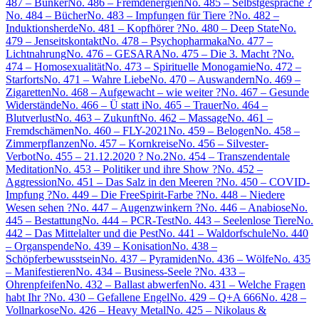
487 – Bunker
No. 486 – Fremdenergien
No. 485 – Selbstgespräche ?
No. 484 – Bücher
No. 483 – Impfungen für Tiere ?
No. 482 –
Induktionsherde
No. 481 – Kopfhörer ?
No. 480 – Deep State
No.
479 – Jenseitskontakt
No. 478 – Psychopharmaka
No. 477 –
Lichtnahrung
No. 476 – GESARA
No. 475 – Die 3. Macht ?
No.
474 – Homosexualität
No. 473 – Spirituelle Monogamie
No. 472 –
Starforts
No. 471 – Wahre Liebe
No. 470 – Auswandern
No. 469 –
Zigaretten
No. 468 – Aufgewacht – wie weiter ?
No. 467 – Gesunde
Widerstände
No. 466 – Ü statt i
No. 465 – Trauer
No. 464 –
Blutverlust
No. 463 – Zukunft
No. 462 – Massage
No. 461 –
Fremdschämen
No. 460 – FLY-2021
No. 459 – Belogen
No. 458 –
Zimmerpflanzen
No. 457 – Kornkreise
No. 456 – Silvester-
Verbot
No. 455 – 21.12.2020 ? No.2
No. 454 – Transzendentale
Meditation
No. 453 – Politiker und ihre Show ?
No. 452 –
Aggression
No. 451 – Das Salz in den Meeren ?
No. 450 – COVID-
Impfung ?
No. 449 – Die FreeSpirit-Farbe ?
No. 448 – Niedere
Wesen sehen ?
No. 447 – Augenzwinkern ?
No. 446 – Anabiose
No.
445 – Bestattung
No. 444 – PCR-Test
No. 443 – Seelenlose Tiere
No.
442 – Das Mittelalter und die Pest
No. 441 – Waldorfschule
No. 440
– Organspende
No. 439 – Konisation
No. 438 –
Schöpferbewusstsein
No. 437 – Pyramiden
No. 436 – Wölfe
No. 435
– Manifestieren
No. 434 – Business-Seele ?
No. 433 –
Ohrenpfeifen
No. 432 – Ballast abwerfen
No. 431 – Welche Fragen
habt Ihr ?
No. 430 – Gefallene Engel
No. 429 – Q+A 666
No. 428 –
Vollnarkose
No. 426 – Heavy Metal
No. 425 – Nikolaus &