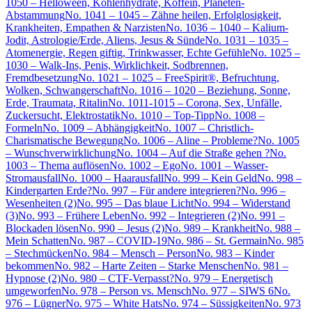
1050 – Helloween, Kohlenhydrate, Koffein, Planeten-
Abstammung
No. 1041 – 1045 – Zähne heilen, Erfolglosigkeit,
Krankheiten, Empathen & Narzisten
No. 1036 – 1040 – Kalium-
Jodit, Astrologie/Erde, Aliens, Jesus & Sünde
No. 1031 – 1035 –
Atomenergie, Regen giftig, Trinkwasser, Echte Gefühle
No. 1025 –
1030 – Walk-Ins, Penis, Wirklichkeit, Sodbrennen,
Fremdbesetzung
No. 1021 – 1025 – FreeSpirit®, Befruchtung,
Wolken, Schwangerschaft
No. 1016 – 1020 – Beziehung, Sonne,
Erde, Traumata, Ritalin
No. 1011-1015 – Corona, Sex, Unfälle,
Zuckersucht, Elektrostatik
No. 1010 – Top-Tipp
No. 1008 –
Formeln
No. 1009 – Abhängigkeit
No. 1007 – Christlich-
Charismatische Bewegung
No. 1006 – Aline – Probleme?
No. 1005
– Wunschverwirklichung
No. 1004 – Auf die Straße gehen ?
No.
1003 – Thema auflösen
No. 1002 – Ego
No. 1001 – Wasser-
Stromausfall
No. 1000 – Haarausfall
No. 999 – Kein Geld
No. 998 –
Kindergarten Erde?
No. 997 – Für andere integrieren?
No. 996 –
Wesenheiten (2)
No. 995 – Das blaue Licht
No. 994 – Widerstand
(3)
No. 993 – Frühere Leben
No. 992 – Integrieren (2)
No. 991 –
Blockaden lösen
No. 990 – Jesus (2)
No. 989 – Krankheit
No. 988 –
Mein Schatten
No. 987 – COVID-19
No. 986 – St. Germain
No. 985
– Stechmücken
No. 984 – Mensch – Person
No. 983 – Kinder
bekommen
No. 982 – Harte Zeiten – Starke Menschen
No. 981 –
Hypnose (2)
No. 980 – CTF-Verpasst?
No. 979 – Energetisch
umgeworfen
No. 978 – Person vs. Mensch
No. 977 – SIWS 6
No.
976 – Lügner
No. 975 – White Hats
No. 974 – Süssigkeiten
No. 973