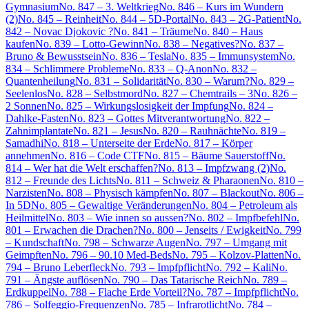
Gymnasium
No. 847 – 3. Weltkrieg
No. 846 – Kurs im Wundern
(2)
No. 845 – Reinheit
No. 844 – 5D-Portal
No. 843 – 2G-Patient
No.
842 – Novac Djokovic ?
No. 841 – Träume
No. 840 – Haus
kaufen
No. 839 – Lotto-Gewinn
No. 838 – Negatives?
No. 837 –
Bruno & Bewusstsein
No. 836 – Tesla
No. 835 – Immunsystem
No.
834 – Schlimmere Probleme
No. 833 – Q-Anon
No. 832 –
Quantenheilung
No. 831 – Solidarität
No. 830 – Warum?
No. 829 –
Seelenlos
No. 828 – Selbstmord
No. 827 – Chemtrails – 3
No. 826 –
2 Sonnen
No. 825 – Wirkungslosigkeit der Impfung
No. 824 –
Dahlke-Fasten
No. 823 – Gottes Mitverantwortung
No. 822 –
Zahnimplantate
No. 821 – Jesus
No. 820 – Rauhnächte
No. 819 –
Samadhi
No. 818 – Unterseite der Erde
No. 817 – Körper
annehmen
No. 816 – Code CTF
No. 815 – Bäume Sauerstoff
No.
814 – Wer hat die Welt erschaffen?
No. 813 – Impfzwang (2)
No.
812 – Freunde des Lichts
No. 811 – Schweiz & Pharaonen
No. 810 –
Narzisten
No. 808 – Physisch kämpfen
No. 807 – Blackout
No. 806 –
In 5D
No. 805 – Gewaltige Veränderungen
No. 804 – Petroleum als
Heilmittel
No. 803 – Wie innen so aussen?
No. 802 – Impfbefehl
No.
801 – Erwachen die Drachen?
No. 800 – Jenseits / Ewigkeit
No. 799
– Kundschaft
No. 798 – Schwarze Augen
No. 797 – Umgang mit
Geimpften
No. 796 – 90.10 Med-Beds
No. 795 – Kolzov-Platten
No.
794 – Bruno Leberfleck
No. 793 – Impfpflicht
No. 792 – Kali
No.
791 – Ängste auflösen
No. 790 – Das Tatarische Reich
No. 789 –
Erdkuppel
No. 788 – Flache Erde Vorteil?
No. 787 – Impfpflicht
No.
786 – Solfeggio-Frequenzen
No. 785 – Infrarotlicht
No. 784 –