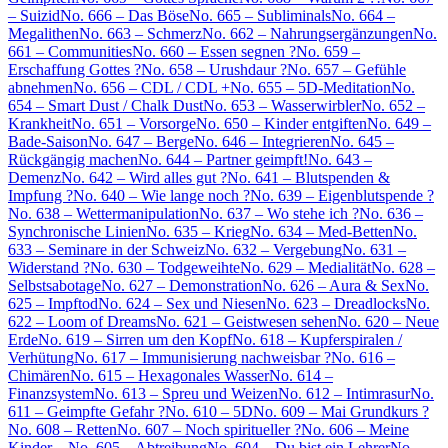
– Suizid
No. 666 – Das Böse
No. 665 – Subliminals
No. 664 –
Megalithen
No. 663 – Schmerz
No. 662 – Nahrungsergänzungen
No.
661 – Communities
No. 660 – Essen segnen ?
No. 659 –
Erschaffung Gottes ?
No. 658 – Urushdaur ?
No. 657 – Gefühle
abnehmen
No. 656 – CDL / CDL +
No. 655 – 5D-Meditation
No.
654 – Smart Dust / Chalk Dust
No. 653 – Wasserwirbler
No. 652 –
Krankheit
No. 651 – Vorsorge
No. 650 – Kinder entgiften
No. 649 –
Bade-Saison
No. 647 – Berge
No. 646 – Integrieren
No. 645 –
Rückgängig machen
No. 644 – Partner geimpft!
No. 643 –
Demenz
No. 642 – Wird alles gut ?
No. 641 – Blutspenden &
Impfung ?
No. 640 – Wie lange noch ?
No. 639 – Eigenblutspende ?
No. 638 – Wettermanipulation
No. 637 – Wo stehe ich ?
No. 636 –
Synchronische Linien
No. 635 – Krieg
No. 634 – Med-Betten
No.
633 – Seminare in der Schweiz
No. 632 – Vergebung
No. 631 –
Widerstand ?
No. 630 – Todgeweihte
No. 629 – Medialität
No. 628 –
Selbstsabotage
No. 627 – Demonstration
No. 626 – Aura & Sex
No.
625 – Impftod
No. 624 – Sex und Niesen
No. 623 – Dreadlocks
No.
622 – Loom of Dreams
No. 621 – Geistwesen sehen
No. 620 – Neue
Erde
No. 619 – Sirren um den Kopf
No. 618 – Kupferspiralen /
Verhütung
No. 617 – Immunisierung nachweisbar ?
No. 616 –
Chimären
No. 615 – Hexagonales Wasser
No. 614 –
Finanzsystem
No. 613 – Spreu und Weizen
No. 612 – Intimrasur
No.
611 – Geimpfte Gefahr ?
No. 610 – 5D
No. 609 – Mai Grundkurs ?
No. 608 – Retten
No. 607 – Noch spiritueller ?
No. 606 – Meine
Kinder…
No. 605 – Abtreibung
No. 604 – Du bist ein Lehrer
No.