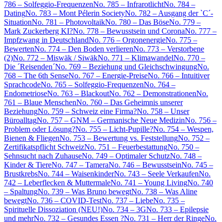
786 – Solfeggio-Frequenzen
No. 785 – Infrarotlicht
No. 784 –
Dating
No. 783 – Mont Pélerin Society
No. 782 – Ausgang der `C´-
Situation
No. 781 – Photovoltaik
No. 780 – Das Böse
No. 779 –
Mark Zuckerberg KI?
No. 778 – Bewusstsein und Corona
No. 777 –
Impfzwang in Deutschland
No. 776 – Orgonenergie
No. 775 –
Bewerten
No. 774 – Den Boden verlieren
No. 773 – Verstorbene
(2)
No. 772 – Miswäk / Siwäk
No. 771 – Klimawandel
No. 770 –
Die ´Reisenden´
No. 769 – Beziehung und Gleichschwingung
No.
768 – The 6th Sense
No. 767 – Energie-Preise
No. 766 – Intuitiver
Sprachcode
No. 765 – Solfeggio-Frequenzen
No. 764 –
Endometriose
No. 763 – Blackout
No. 762 – Demonstrationen
No.
761 – Blaue Menschen
No. 760 – Das Geheimnis unserer
Beziehung
No. 759 – Schweiz eine Firma?
No. 758 – Unser
Büroalltag
No. 757 – GNM – Germanische Neue Medizin
No. 756 –
Problem oder Lösung?
No. 755 – Licht-Pupille?
No. 754 – Wespen,
Bienen & Fliegen
No. 753 – Bewertung vs. Feststellung
No. 752 –
Zertifikatspflicht Schweiz
No. 751 – Feuerbestattung
No. 750 –
Sehnsucht nach Zuhause
No. 749 – Optimaler Schutz
No. 748 –
Kinder & Tiere
No. 747 – Tamera
No. 746 – Bewusstsein
No. 745 –
Brustkrebs
No. 744 – Waisenkinder
No. 743 – Seele Verkaufen
No.
742 – Leberflecken & Muttermale
No. 741 – Young Living
No. 740
– Spaltung
No. 739 – Was Bruno bewegt
No. 738 – Was Aline
bewegt
No. 736 – COVID-Test
No. 737 – Liebe
No. 735 –
Spirituelle Dissoziation (NEU!)
No. 734 – 3G
No. 733 – Epilepsie
und mehr
No. 732 – Gesundes Essen ?
No. 731 – Herr der Ringe
No.