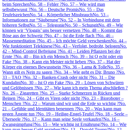
beim Sprechen
No. 58 – Fehler ?
No. 57 – Wie wird man
selbstbewusst ?
No. 56 – Deutsche Promis
No. 55 – Das
Teufelszeichen
No. 54 – Körperlicher Missbrauch
No. 53 –
Informationen zur “Säuberung”
No. 52 – In Verbindung mit dem
höheren Selbst
No. 51 – Telegonie
No. 50 – Schungit
No. 49 – Wie
können wir ‘Vloggis’ uns besser vernetzen ?
No. 48 – Kommt das
Böse aus der Schweiz ?
No. 47 – Ist die Erde flach ?
No. 46 –
Massenmeditation ?
No. 45 – Ich möchte Geld verschenken
No. 44 –
Wie funktioniert Telekinese?
No. 43 – Verfolgt, bedroht, belogen
No.
42 – Mind-Control Befreiung ?
No. 41 – Leiden Pflanzen bei der
Ernte ?
No. 40 – Bin ich ein Mensch ?
No. 39 – Ist Q echt oder ein
Fake ?
No. 38 – Kann ein Meister nicht lieben ?
No. 37 – Hat der
Körper ein eigenes Bewusstsein ?
No. 36 – Lama & Tolle
No. 35 –
Wann gilt es Nein zu sagen ?
No. 34 – Wie geht es Dir, Bruno ?
No.
33 – TAO ?
No. 32 – Banken-Crash oder nicht ?
No. 31 – Die
Kundalini
No. 30 – Ist Q ein Fake ?
No. 29 – Lösen von Schwüren
und Gelöbnissen ?
No. 27 – Wie kann ich mein Thema abschließen ?
No. 26 – Zigaretten ?
No. 25 – Starke Schmerzen in Rücken und
Beinen ?
No. 24 – Gibt es Viren oder nicht ?
No. 23 – Bioroboter –
Menschen ?
No. 22 – Warum sind wir und die Erde so wichtig ?
No.
21 – Gefühle und Identitäten benennen ?
No. 20 – Was kann man
gegen Ängste tun ?
No. 19 – Heilige-Engel-Teufel ?
No. 18 – Seele –
Überseele ?
No. 17 – Kann man seine Seele verkaufen?
No. 16 –
Zwangsimpfung?
No. 15 – Wie wichtig ist Ernährung?
No. 14 – Wie
kann man besser Geld anziehen?
No. 13 – Donald Trump?
No. 12 –