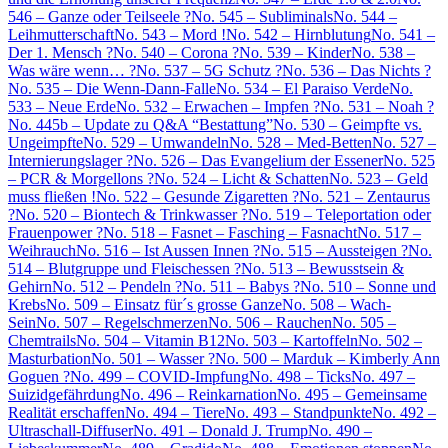
546 – Ganze oder Teilseele ?
No. 545 – Subliminals
No. 544 –
Leihmutterschaft
No. 543 – Mord !
No. 542 – Hirnblutung
No. 541 –
Der 1. Mensch ?
No. 540 – Corona ?
No. 539 – Kinder
No. 538 –
Was wäre wenn… ?
No. 537 – 5G Schutz ?
No. 536 – Das Nichts ?
No. 535 – Die Wenn-Dann-Falle
No. 534 – El Paraiso Verde
No.
533 – Neue Erde
No. 532 – Erwachen – Impfen ?
No. 531 – Noah ?
No. 445b – Update zu Q&A “Bestattung”
No. 530 – Geimpfte vs.
Ungeimpfte
No. 529 – Umwandeln
No. 528 – Med-Betten
No. 527 –
Internierungslager ?
No. 526 – Das Evangelium der Essener
No. 525
– PCR & Morgellons ?
No. 524 – Licht & Schatten
No. 523 – Geld
muss fließen !
No. 522 – Gesunde Zigaretten ?
No. 521 – Zentaurus
?
No. 520 – Biontech & Trinkwasser ?
No. 519 – Teleportation oder
Frauenpower ?
No. 518 – Fasnet – Fasching – Fasnacht
No. 517 –
Weihrauch
No. 516 – Ist Aussen Innen ?
No. 515 – Aussteigen ?
No.
514 – Blutgruppe und Fleischessen ?
No. 513 – Bewusstsein &
Gehirn
No. 512 – Pendeln ?
No. 511 – Babys ?
No. 510 – Sonne und
Krebs
No. 509 – Einsatz für´s grosse Ganze
No. 508 – Wach-
Sein
No. 507 – Regelschmerzen
No. 506 – Rauchen
No. 505 –
Chemtrails
No. 504 – Vitamin B12
No. 503 – Kartoffeln
No. 502 –
Masturbation
No. 501 – Wasser ?
No. 500 – Marduk – Kimberly Ann
Goguen ?
No. 499 – COVID-Impfung
No. 498 – Ticks
No. 497 –
Suizidgefährdung
No. 496 – Reinkarnation
No. 495 – Gemeinsame
Realität erschaffen
No. 494 – Tiere
No. 493 – Standpunkte
No. 492 –
Ultraschall-Diffuser
No. 491 – Donald J. Trump
No. 490 –