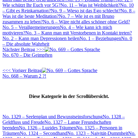
Wie schützt Ihr Euch vor 5G?
No. 11 – Was ist Weiblichkeit?
No. 10
– Gibt es Reinkarnation?
No. 9 – Wieso ist das Ego schlecht?
No. 8 –
Was ist die beste Meditation?
No. 7 – Wie ist es mit Bruno
zusammen zu leben?
No. 6 – Wäre nicht alles schöner ohne Geld?
No. 5 – Verallgemeinerungen
No. 4 – Wie kann ich mich
motivieren?
No. 3 – Kann man mit Verstorbenen in Kontakt treten?
No. 2 – Kann man Depressionen heilen
No. 1 – Beziehungen
No. 0
– Die absolute Wahrheit
Nächster Beitrag >>>
No. 670 – Die Geimpften
<<< Voriger Beitrag
No. 668 – Warum 2 ?!
Diese Kategorie in der Scrollübersicht.
No. 1329 – Seelenplan und Bewusstseinsforschung
No. 1328 –
Geldfluss und Freude
No. 1327 – Lange Freundschaften
beenden
No. 1326 – Luzides Träumen
No. 1325 – Personen in
Träumen
No. 1324 – Secondhand
No. 1323 – Naivität-Dummheit
No.