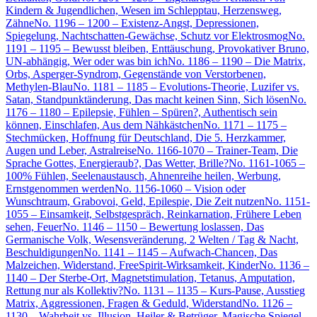
Kindern & Jugendlichen, Wesen im Schlepptau, Herzensweg,
Zähne
No. 1196 – 1200 – Existenz-Angst, Depressionen,
Spiegelung, Nachtschatten-Gewächse, Schutz vor Elektrosmog
No.
1191 – 1195 – Bewusst bleiben, Enttäuschung, Provokativer Bruno,
UN-abhängig, Wer oder was bin ich
No. 1186 – 1190 – Die Matrix,
Orbs, Asperger-Syndrom, Gegenstände von Verstorbenen,
Methylen-Blau
No. 1181 – 1185 – Evolutions-Theorie, Luzifer vs.
Satan, Standpunktänderung, Das macht keinen Sinn, Sich lösen
No.
1176 – 1180 – Epilepsie, Fühlen – Spüren?, Authentisch sein
können, Einschlafen, Aus dem Nähkästchen
No. 1171 – 1175 –
Stechmücken, Hoffnung für Deutschland, Die 5. Herzkammer,
Augen und Leber, Astralreise
No. 1166-1070 – Trainer-Team, Die
Sprache Gottes, Energieraub?, Das Wetter, Brille?
No. 1161-1065 –
100% Fühlen, Seelenaustausch, Ahnenreihe heilen, Werbung,
Ernstgenommen werden
No. 1156-1060 – Vision oder
Wunschtraum, Grabovoi, Geld, Epilespie, Die Zeit nutzen
No. 1151-
1055 – Einsamkeit, Selbstgespräch, Reinkarnation, Frühere Leben
sehen, Feuer
No. 1146 – 1150 – Bewertung loslassen, Das
Germanische Volk, Wesensveränderung, 2 Welten / Tag & Nacht,
Beschuldigungen
No. 1141 – 1145 – Aufwach-Chancen, Das
Malzeichen, Widerstand, FreeSpirit-Wirksamkeit, Kinder
No. 1136 –
1140 – Der Sterbe-Ort, Magnetstimulation, Tetanus, Amputation,
Rettung nur als Kollektiv?
No. 1131 – 1135 – Kurs-Pause, Ausstieg
Matrix, Aggressionen, Fragen & Geduld, Widerstand
No. 1126 –
1130 – Wahrheit vs. Illusion, Heiler & Betrüger, Magische Spiegel,