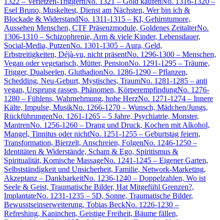
1322 – Verletzen-Triggern
No. 1321 – Gold kaufen
No. 1316-1320 –
Esel Bruno, Muskeltest, Dienst am Nächsten, Wer bin ich &
Blockade & Widerstand
No. 1311-1315 – KI, Gehirntumore,
Aussehen Menschen, CTF Präsenzmodule, Goldenes Zeitalter
No.
1306-1310 – Schizophrenie, Arm & viele Kinder, Lebensdauer,
Social-Media, Putzen
No. 1301-1305 – Aura, Geld,
Erbstreitigkeiten, Déjà-vu, nicht präsent
No. 1296-1300 – Menschen,
Vegan oder vegetarisch, Mütter, Pension
No. 1291-1295 – Träume,
Trigger, Dualseelen, Gluthadion
No. 1286-1290 – Pflanzen,
Schedding, Neu-Geburt, Mystisches, Traum
No. 1281-1285 – anti
vegan, Ursprung rassen, Phänomen, Körperempfindung
No. 1276-
1280 – Fühlens, Wahrnehmung, hohe Herz
No. 1271-1274 – Innere
Kälte, Impulse, Musik
No. 1266-1270 – Wunsch, Mädchen/Jungs,
Rückführungen
No. 1261-1265 – 5 Jahre, Psychiatrie, Monster,
Mantren
No. 1256-1260 – Drang und Druck, Kochen mit Alkohol,
Mangel, Tinnitus oder nicht
No. 1251-1255 – Geburtstag feiern,
Transformation, Bierzelt, Anschreien, Folgen
No. 1246-1250 –
Identitäten & Widerstände, Scham & Ego, Spiritismus &
Spiritualität, Komische Massage
No. 1241-1245 – Eigener Garten,
Selbstständigkeit und Unsicherheit, Familie, Network-Marketing,
Akzeptanz – Dankbarkeit
No. 1236-1240 – Doppelzahlen, Wo ist
Seele & Geist, Traumatische Bilder, Hat Mitgefühl Grenzen?,
Implantate
No. 1231-1235 – 5D, Sonne, Traumatische Bilder,
Bewusstseinserweiterung, Tobias Beck
No. 1226-1230 –
Refreshing, Kaninchen, Geistige Freiheit, Bäume fällen,