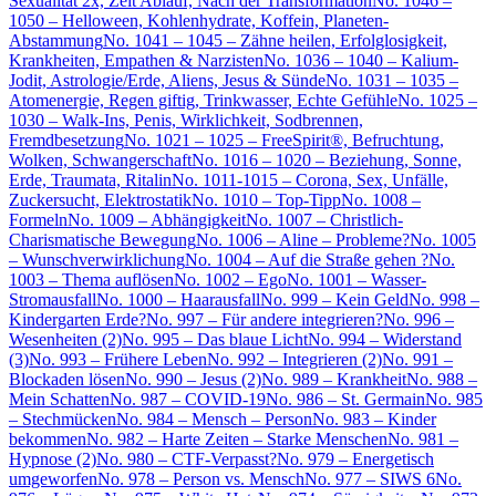
Sexualität 2x, Zeit Ablauf, Nach der Transformation
No. 1046 –
1050 – Helloween, Kohlenhydrate, Koffein, Planeten-
Abstammung
No. 1041 – 1045 – Zähne heilen, Erfolglosigkeit,
Krankheiten, Empathen & Narzisten
No. 1036 – 1040 – Kalium-
Jodit, Astrologie/Erde, Aliens, Jesus & Sünde
No. 1031 – 1035 –
Atomenergie, Regen giftig, Trinkwasser, Echte Gefühle
No. 1025 –
1030 – Walk-Ins, Penis, Wirklichkeit, Sodbrennen,
Fremdbesetzung
No. 1021 – 1025 – FreeSpirit®, Befruchtung,
Wolken, Schwangerschaft
No. 1016 – 1020 – Beziehung, Sonne,
Erde, Traumata, Ritalin
No. 1011-1015 – Corona, Sex, Unfälle,
Zuckersucht, Elektrostatik
No. 1010 – Top-Tipp
No. 1008 –
Formeln
No. 1009 – Abhängigkeit
No. 1007 – Christlich-
Charismatische Bewegung
No. 1006 – Aline – Probleme?
No. 1005
– Wunschverwirklichung
No. 1004 – Auf die Straße gehen ?
No.
1003 – Thema auflösen
No. 1002 – Ego
No. 1001 – Wasser-
Stromausfall
No. 1000 – Haarausfall
No. 999 – Kein Geld
No. 998 –
Kindergarten Erde?
No. 997 – Für andere integrieren?
No. 996 –
Wesenheiten (2)
No. 995 – Das blaue Licht
No. 994 – Widerstand
(3)
No. 993 – Frühere Leben
No. 992 – Integrieren (2)
No. 991 –
Blockaden lösen
No. 990 – Jesus (2)
No. 989 – Krankheit
No. 988 –
Mein Schatten
No. 987 – COVID-19
No. 986 – St. Germain
No. 985
– Stechmücken
No. 984 – Mensch – Person
No. 983 – Kinder
bekommen
No. 982 – Harte Zeiten – Starke Menschen
No. 981 –
Hypnose (2)
No. 980 – CTF-Verpasst?
No. 979 – Energetisch
umgeworfen
No. 978 – Person vs. Mensch
No. 977 – SIWS 6
No.