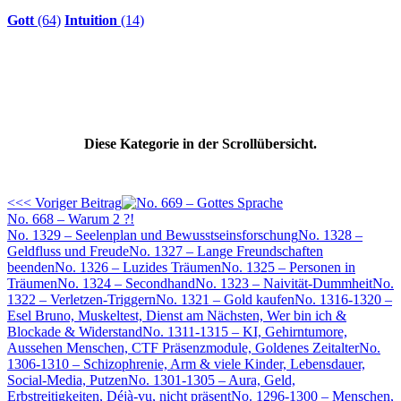
Gott
(64)
Intuition
(14)
Diese Kategorie in der Scrollübersicht.
<<< Voriger Beitrag
No. 668 – Warum 2 ?!
No. 1329 – Seelenplan und Bewusstseinsforschung
No. 1328 –
Geldfluss und Freude
No. 1327 – Lange Freundschaften
beenden
No. 1326 – Luzides Träumen
No. 1325 – Personen in
Träumen
No. 1324 – Secondhand
No. 1323 – Naivität-Dummheit
No.
1322 – Verletzen-Triggern
No. 1321 – Gold kaufen
No. 1316-1320 –
Esel Bruno, Muskeltest, Dienst am Nächsten, Wer bin ich &
Blockade & Widerstand
No. 1311-1315 – KI, Gehirntumore,
Aussehen Menschen, CTF Präsenzmodule, Goldenes Zeitalter
No.
1306-1310 – Schizophrenie, Arm & viele Kinder, Lebensdauer,
Social-Media, Putzen
No. 1301-1305 – Aura, Geld,
Erbstreitigkeiten, Déjà-vu, nicht präsent
No. 1296-1300 – Menschen,