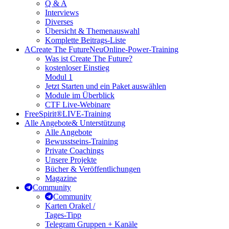
Q & A
Interviews
Diverses
Übersicht & Themenauswahl
Komplette Beitrags-Liste
A
Create The Future
Neu
Online-Power-Training
Was ist Create The Future?
kostenloser Einstieg
Modul 1
Jetzt Starten und ein Paket auswählen
Module im Überblick
CTF Live-Webinare
FreeSpirit®
LIVE-Training
Alle Angebote
& Unterstützung
Alle Angebote
Bewusstseins-Training
Private Coachings
Unsere Projekte
Bücher & Veröffentlichungen
Magazine
Community
Community
Karten Orakel /
Tages-Tipp
Telegram Gruppen + Kanäle