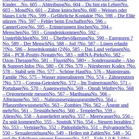
Kinder…
No. 605 – Abtreibung
No. 604 – Du bist ein Lehrer
No.
603 – Mond
No. 601 – Zähne knirschen
No. 600 – Weisses oder
blaues Licht ?
No. 599 – Gefährliche Kontakte ?
No. 598 – Die Elite
stürzen ?
No. 597 – Fehler beim Erschaffen
No. 596 –
CannerGrow
No. 595 – Erinnerungen löschen
No. 594 –
Menschen
No. 593 – Grundeinkommen
No. 592 –
Unsterblichkeit
No. 591 – Überbevölkerung
No. 590 – Egregoren ?
No. 589 – Der Mensch
No. 588 – Jod ?
No. 587 – Lügen erlaubt
?!
No. 586 – Jenseitskontakt (2)
No. 585 – Das Land verlassen
No.
584 – PCR-Positiv-Negativ
No. 583 – mRNA-Pieks
No. 582 –
Ozon-Therapie
No. 581 – Fluorid
No. 580+ – Sonderausgabe – Abo
& Support-Infos !
No. 580 – Öl ?
No. 579 – Nürnberger Kodex ?
No.
578 – Stabil sein ?
No. 577 – Schöne Haut
No. 576 – Mainstream-
Familie ?
No. 575 – Wasser mineralisieren ?
No. 574 – Zähneputzen
?
No. 573 – Corona-Getestete
No. 572 – Im Trainerraum
No. 571 –
Portaltage
No. 570 – Augenweiss
No. 569 – Oprah Winfrey
No. 568
– Orgonenergie messen
No. 567 – Marihuana
No. 566 –
Albträume
No. 565 – Nahrungsergänzungsmittel
No. 564 –
Pflanzenbewusstsein
No. 563 – Zombies ?
No. 562 – Ängste und
mehr
No. 561 – Teststäbchen
No. 560 – Templer
No. 559 –
Aliens
No. 558 – Ausgeliefert sein
No. 557 – Meerwasser
No. 556 –
Zu spät kommen
No. 555 – Sputnik V
No. 554 – Steuern bezahlen ?
No. 553 – Verträge
No. 552 – Pädophilie
No. 551 – Polyamorie
No.
550 – Sexualerziehung
No. 549 – Heilen mit Zahlen
No. 548 – 5G
und die Erhöhung unserer Frequenz
No. 547 – Erde 1.0 & 2.0
No.