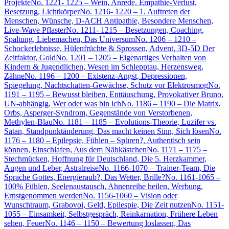
Projekte
No. 1221- 1225 – Wein, Anrede, Empathie-Verlust,
Besetzung, Lichtkörper
No. 1216- 1220 – 1. Auftreten der
Menschen, Wünsche, D-ACH Antipathie, Besondere Menschen,
Live-Wave Pflaster
No. 1211- 1215 – Besetzungen, Coaching,
Spaltung, Liebemachen, Das Universum
No. 1206 – 1210 –
Schockerlebnisse, Hülenfrüchte & Sprossen, Advent, 3D-5D Der
Zeitfaktor, Gold
No. 1201 – 1205 – Eigenartiges Verhalten von
Kindern & Jugendlichen, Wesen im Schlepptau, Herzensweg,
Zähne
No. 1196 – 1200 – Existenz-Angst, Depressionen,
Spiegelung, Nachtschatten-Gewächse, Schutz vor Elektrosmog
No.
1191 – 1195 – Bewusst bleiben, Enttäuschung, Provokativer Bruno,
UN-abhängig, Wer oder was bin ich
No. 1186 – 1190 – Die Matrix,
Orbs, Asperger-Syndrom, Gegenstände von Verstorbenen,
Methylen-Blau
No. 1181 – 1185 – Evolutions-Theorie, Luzifer vs.
Satan, Standpunktänderung, Das macht keinen Sinn, Sich lösen
No.
1176 – 1180 – Epilepsie, Fühlen – Spüren?, Authentisch sein
können, Einschlafen, Aus dem Nähkästchen
No. 1171 – 1175 –
Stechmücken, Hoffnung für Deutschland, Die 5. Herzkammer,
Augen und Leber, Astralreise
No. 1166-1070 – Trainer-Team, Die
Sprache Gottes, Energieraub?, Das Wetter, Brille?
No. 1161-1065 –
100% Fühlen, Seelenaustausch, Ahnenreihe heilen, Werbung,
Ernstgenommen werden
No. 1156-1060 – Vision oder
Wunschtraum, Grabovoi, Geld, Epilespie, Die Zeit nutzen
No. 1151-
1055 – Einsamkeit, Selbstgespräch, Reinkarnation, Frühere Leben
sehen, Feuer
No. 1146 – 1150 – Bewertung loslassen, Das