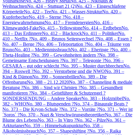
Vollnarkose
No. 426 – Heavy Metal
No. 425 – Nikolaus &
Weihnachten
No. 424 – Stuttgart 21 (2)
No. 423 – Eingeschlafene
Körperteile
No. 422 – Tee
No. 421 – Wasser-Struktur
No. 420 –
Kupferbecher
No. 419 – Sterne ?
No. 418 –
Energiewahrnehmung
No. 417 – Fremdenergien
No. 416 –
Klimawandel-Fake
No. 415 – Yellowstone
No. 414 – Erdbeben
No.
413 – Das Erdinnere
No. 412 – Blackrock
No. 411 – Politiker
No.
410 – Netflix ?
No. 409 – Brunos Seitenwechsel ?
No. 408 – Essen ?
No. 407 – Berge ?
No. 406 – Teleportation ?
No. 404 – Träume von
Bruno
No. 403 – Medienmissbrauch
No. 402 – Eheringe ?
No. 400 –
Theta-Healing ?
No. 399 – Gewohnheiten ändern ?
No. 398 –
Gemeinsame Entscheidungen ?
No. 397 – Telegonie ?
No. 396 –
GESARA – gut oder schlecht ?
No. 395 – Muster durchbrechen
No.
394 – Roswell ?
No. 392 – Verstorbene und die NWO
No. 391 –
Kind & Dämon
No. 390 – Sonnenbrillen
No. 389 – Die
Offenbarung
No. 388 – 21.12.2020
No. 387 – Channeling & mediale
Beratung ?
No. 386 – Sind wir Christen ?
No. 385 – Gesundheit
manifestieren ?
No. 384 – Geistführer & Schutzengel ?
SONDERSENDUNG – Andere Speaker
No. 383 – Holzmöbel
No.
382 – WHO
No. 380 – Blutspenden ?
No. 374 – Binaurale Beats ?
No. 373 – Die Kryon-Schule ?
No. 372 – Vorräte ?
No. 371 – Wer ist
´Soros´ ?
No. 370 – Nazi & Verschwörungstheoretiker
No. 367 – Die
Blume des Lebens
No. 363 – In Vitro ?
No. 362 – Pilze
No. 361 –
Arkturianer
No. 359 – Himmelsakupunktur
No. 358 –
Alkoholmissbrauch
No. 357 – Shapeshifting ?
No. 356 – Raika