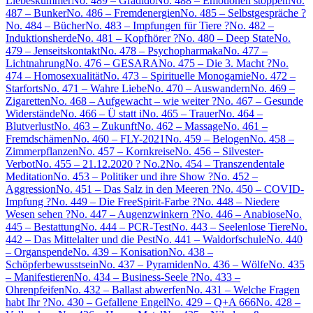
Liebeskummer
No. 489 – Gradido
No. 488 – Emotionen stoppen
No.
487 – Bunker
No. 486 – Fremdenergien
No. 485 – Selbstgespräche ?
No. 484 – Bücher
No. 483 – Impfungen für Tiere ?
No. 482 –
Induktionsherde
No. 481 – Kopfhörer ?
No. 480 – Deep State
No.
479 – Jenseitskontakt
No. 478 – Psychopharmaka
No. 477 –
Lichtnahrung
No. 476 – GESARA
No. 475 – Die 3. Macht ?
No.
474 – Homosexualität
No. 473 – Spirituelle Monogamie
No. 472 –
Starforts
No. 471 – Wahre Liebe
No. 470 – Auswandern
No. 469 –
Zigaretten
No. 468 – Aufgewacht – wie weiter ?
No. 467 – Gesunde
Widerstände
No. 466 – Ü statt i
No. 465 – Trauer
No. 464 –
Blutverlust
No. 463 – Zukunft
No. 462 – Massage
No. 461 –
Fremdschämen
No. 460 – FLY-2021
No. 459 – Belogen
No. 458 –
Zimmerpflanzen
No. 457 – Kornkreise
No. 456 – Silvester-
Verbot
No. 455 – 21.12.2020 ? No.2
No. 454 – Transzendentale
Meditation
No. 453 – Politiker und ihre Show ?
No. 452 –
Aggression
No. 451 – Das Salz in den Meeren ?
No. 450 – COVID-
Impfung ?
No. 449 – Die FreeSpirit-Farbe ?
No. 448 – Niedere
Wesen sehen ?
No. 447 – Augenzwinkern ?
No. 446 – Anabiose
No.
445 – Bestattung
No. 444 – PCR-Test
No. 443 – Seelenlose Tiere
No.
442 – Das Mittelalter und die Pest
No. 441 – Waldorfschule
No. 440
– Organspende
No. 439 – Konisation
No. 438 –
Schöpferbewusstsein
No. 437 – Pyramiden
No. 436 – Wölfe
No. 435
– Manifestieren
No. 434 – Business-Seele ?
No. 433 –
Ohrenpfeifen
No. 432 – Ballast abwerfen
No. 431 – Welche Fragen
habt Ihr ?
No. 430 – Gefallene Engel
No. 429 – Q+A 666
No. 428 –