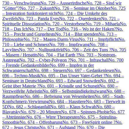
730 – Verschwörung
No. 729 – Ausserirdische
No. 728 – Sind wir
“Götter”?
No. 727 – Zukunft
No. 726 – Seminar im Oktober
No. 725
– Integration funktioniert nicht
No. 724 – Die Umkehr des
Zweifels
No. 723 – Panda Eyes
No. 722 – Querdenken
No. 721 –
Spirituelle Dissoziation
No. 720 – Verstorbene
No. 719 – Mihaela
No.
718 – Das Ich
No. 717 – Der Tod
No. 716 – Wo ist der Haken?
No.
715 – Precht und Gurgeltests
No. 714 – Blut spenden
No. 713 –
Philosophie
No. 712 – Magen-Darm-Virus
No. 711 – Impfpflicht
No.
710 – Liebe und Schmerz
No. 709 – Impfzwang
No. 708 –
Lavylites
No. 707 – Nullpunktfeld
No. 706 – Zeit des Tuns ?
No. 705
– Masern / Hepatits
No. 704 – Flat Earth ?
No. 703 – Notstrom-
Aggregat
No. 702 – Cyber-Polygon ?
No. 701 – Infraschall
No. 700
– Fremde Gedankenbilder
No. 699 – Impfen in der
Schwangerschaft
No. 698 – Steuern
No. 697 – Gedankenlesen
No.
696 – Techno-Musik
No. 695 – Das Unser Vater-Gebet ?
No. 694 –
Seminare in Deutschland
No. 693 – Edward Snowden
No. 692 –
Geist über Materie ?
No. 691 – Kristalle und Schungit
No. 690 –
Verzweifelte Atheistin
No. 689 – Selbstständigkeitszwang
No. 688 –
Raumpflege
No. 686 – Befreiung von Wesenheiten
No. 685 – Stadt-
Kopfschmerz-Verwirrung
No. 684 – Haustiere
No. 683 – Tierwelt in
5D
No. 682 – Schlaganfall
No. 681 – Klaus Schwab
No. 680 –
Blavatsky
No. 679 – 20 Minuten
No. 678 – Spinnen-Phobie
No. 677
– Abtrünnige
No. 676 – Wirre Therapeuten
No. 675 – Spirulina-
Smoothie
No. 674 – Offenbarung
No. 673 – FreeSpirit online ?
No.
672 – Jesus Christus
No. 671 – Aufstand ?
No. 670 – Die