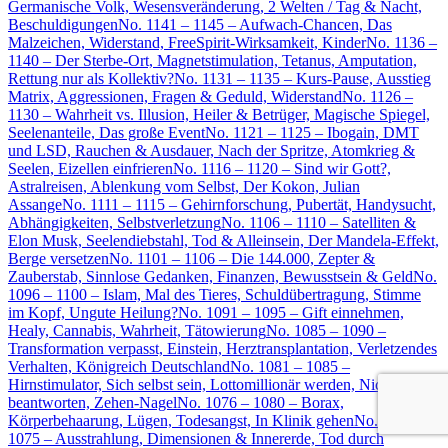
Germanische Volk, Wesensveränderung, 2 Welten / Tag & Nacht,
Beschuldigungen
No. 1141 – 1145 – Aufwach-Chancen, Das
Malzeichen, Widerstand, FreeSpirit-Wirksamkeit, Kinder
No. 1136 –
1140 – Der Sterbe-Ort, Magnetstimulation, Tetanus, Amputation,
Rettung nur als Kollektiv?
No. 1131 – 1135 – Kurs-Pause, Ausstieg
Matrix, Aggressionen, Fragen & Geduld, Widerstand
No. 1126 –
1130 – Wahrheit vs. Illusion, Heiler & Betrüger, Magische Spiegel,
Seelenanteile, Das große Event
No. 1121 – 1125 – Ibogain, DMT
und LSD, Rauchen & Ausdauer, Nach der Spritze, Atomkrieg &
Seelen, Eizellen einfrieren
No. 1116 – 1120 – Sind wir Gott?,
Astralreisen, Ablenkung vom Selbst, Der Kokon, Julian
Assange
No. 1111 – 1115 – Gehirnforschung, Pubertät, Handysucht,
Abhängigkeiten, Selbstverletzung
No. 1106 – 1110 – Satelliten &
Elon Musk, Seelendiebstahl, Tod & Alleinsein, Der Mandela-Effekt,
Berge versetzen
No. 1101 – 1106 – Die 144.000, Zepter &
Zauberstab, Sinnlose Gedanken, Finanzen, Bewusstsein & Geld
No.
1096 – 1100 – Islam, Mal des Tieres, Schuldübertragung, Stimme
im Kopf, Ungute Heilung?
No. 1091 – 1095 – Gift einnehmen,
Healy, Cannabis, Wahrheit, Tätowierung
No. 1085 – 1090 –
Transformation verpasst, Einstein, Herztransplantation, Verletzendes
Verhalten, Königreich Deutschland
No. 1081 – 1085 –
Hirnstimulator, Sich selbst sein, Lottomillionär werden, Nicht
beantworten, Zehen-Nagel
No. 1076 – 1080 – Borax,
Körperbehaarung, Lügen, Todesangst, In Klinik gehen
No. 1071 –
1075 – Ausstrahlung, Dimensionen & Innererde, Tod durch