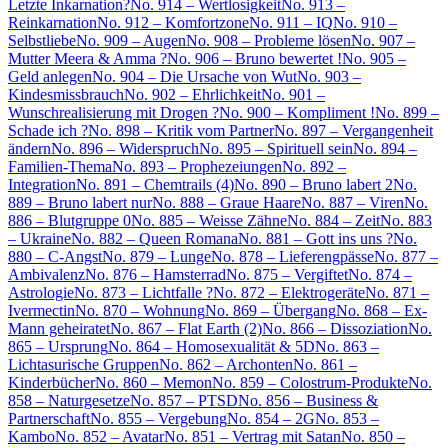
Letzte Inkarnation?
No. 914 – Wertlosigkeit
No. 913 –
Reinkarnation
No. 912 – Komfortzone
No. 911 – IQ
No. 910 –
Selbstliebe
No. 909 – Augen
No. 908 – Probleme lösen
No. 907 –
Mutter Meera & Amma ?
No. 906 – Bruno bewertet !
No. 905 –
Geld anlegen
No. 904 – Die Ursache von Wut
No. 903 –
Kindesmissbrauch
No. 902 – Ehrlichkeit
No. 901 –
Wunschrealisierung mit Drogen ?
No. 900 – Kompliment !
No. 899 –
Schade ich ?
No. 898 – Kritik vom Partner
No. 897 – Vergangenheit
ändern
No. 896 – Widerspruch
No. 895 – Spirituell sein
No. 894 –
Familien-Thema
No. 893 – Prophezeiungen
No. 892 –
Integration
No. 891 – Chemtrails (4)
No. 890 – Bruno labert 2
No.
889 – Bruno labert nur
No. 888 – Graue Haare
No. 887 – Viren
No.
886 – Blutgruppe 0
No. 885 – Weisse Zähne
No. 884 – Zeit
No. 883
– Ukraine
No. 882 – Queen Romana
No. 881 – Gott ins uns ?
No.
880 – C-Angst
No. 879 – Lunge
No. 878 – Lieferengpässe
No. 877 –
Ambivalenz
No. 876 – Hamsterrad
No. 875 – Vergiftet
No. 874 –
Astrologie
No. 873 – Lichtfalle ?
No. 872 – Elektrogeräte
No. 871 –
Ivermectin
No. 870 – Wohnung
No. 869 – Übergang
No. 868 – Ex-
Mann geheiratet
No. 867 – Flat Earth (2)
No. 866 – Dissoziation
No.
865 – Ursprung
No. 864 – Homosexualität & 5D
No. 863 –
Lichtasurische Gruppen
No. 862 – Archonten
No. 861 –
Kinderbücher
No. 860 – Memon
No. 859 – Colostrum-Produkte
No.
858 – Naturgesetze
No. 857 – PTSD
No. 856 – Business &
Partnerschaft
No. 855 – Vergebung
No. 854 – 2G
No. 853 –
Kambo
No. 852 – Avatar
No. 851 – Vertrag mit Satan
No. 850 –