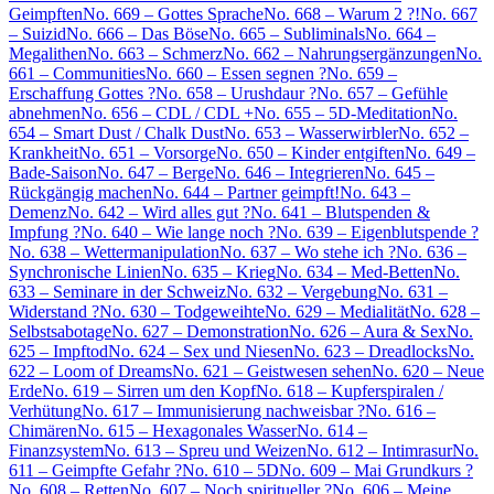
Geimpften
No. 669 – Gottes Sprache
No. 668 – Warum 2 ?!
No. 667
– Suizid
No. 666 – Das Böse
No. 665 – Subliminals
No. 664 –
Megalithen
No. 663 – Schmerz
No. 662 – Nahrungsergänzungen
No.
661 – Communities
No. 660 – Essen segnen ?
No. 659 –
Erschaffung Gottes ?
No. 658 – Urushdaur ?
No. 657 – Gefühle
abnehmen
No. 656 – CDL / CDL +
No. 655 – 5D-Meditation
No.
654 – Smart Dust / Chalk Dust
No. 653 – Wasserwirbler
No. 652 –
Krankheit
No. 651 – Vorsorge
No. 650 – Kinder entgiften
No. 649 –
Bade-Saison
No. 647 – Berge
No. 646 – Integrieren
No. 645 –
Rückgängig machen
No. 644 – Partner geimpft!
No. 643 –
Demenz
No. 642 – Wird alles gut ?
No. 641 – Blutspenden &
Impfung ?
No. 640 – Wie lange noch ?
No. 639 – Eigenblutspende ?
No. 638 – Wettermanipulation
No. 637 – Wo stehe ich ?
No. 636 –
Synchronische Linien
No. 635 – Krieg
No. 634 – Med-Betten
No.
633 – Seminare in der Schweiz
No. 632 – Vergebung
No. 631 –
Widerstand ?
No. 630 – Todgeweihte
No. 629 – Medialität
No. 628 –
Selbstsabotage
No. 627 – Demonstration
No. 626 – Aura & Sex
No.
625 – Impftod
No. 624 – Sex und Niesen
No. 623 – Dreadlocks
No.
622 – Loom of Dreams
No. 621 – Geistwesen sehen
No. 620 – Neue
Erde
No. 619 – Sirren um den Kopf
No. 618 – Kupferspiralen /
Verhütung
No. 617 – Immunisierung nachweisbar ?
No. 616 –
Chimären
No. 615 – Hexagonales Wasser
No. 614 –
Finanzsystem
No. 613 – Spreu und Weizen
No. 612 – Intimrasur
No.
611 – Geimpfte Gefahr ?
No. 610 – 5D
No. 609 – Mai Grundkurs ?
No. 608 – Retten
No. 607 – Noch spiritueller ?
No. 606 – Meine