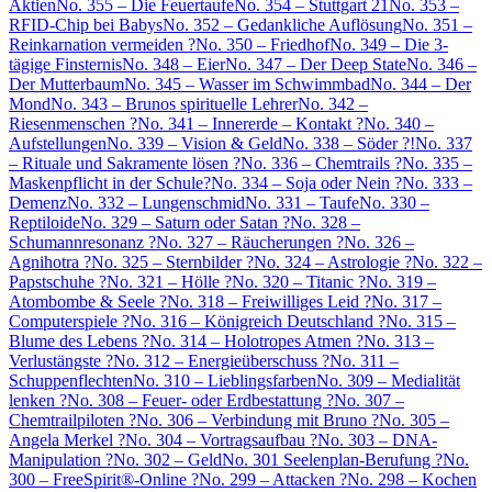
Aktien
No. 355 – Die Feuertaufe
No. 354 – Stuttgart 21
No. 353 –
RFID-Chip bei Babys
No. 352 – Gedankliche Auflösung
No. 351 –
Reinkarnation vermeiden ?
No. 350 – Friedhof
No. 349 – Die 3-
tägige Finsternis
No. 348 – Eier
No. 347 – Der Deep State
No. 346 –
Der Mutterbaum
No. 345 – Wasser im Schwimmbad
No. 344 – Der
Mond
No. 343 – Brunos spirituelle Lehrer
No. 342 –
Riesenmenschen ?
No. 341 – Innererde – Kontakt ?
No. 340 –
Aufstellungen
No. 339 – Vision & Geld
No. 338 – Söder ?!
No. 337
– Rituale und Sakramente lösen ?
No. 336 – Chemtrails ?
No. 335 –
Maskenpflicht in der Schule?
No. 334 – Soja oder Nein ?
No. 333 –
Demenz
No. 332 – Lungenschmid
No. 331 – Taufe
No. 330 –
Reptiloide
No. 329 – Saturn oder Satan ?
No. 328 –
Schumannresonanz ?
No. 327 – Räucherungen ?
No. 326 –
Agnihotra ?
No. 325 – Sternbilder ?
No. 324 – Astrologie ?
No. 322 –
Papstschuhe ?
No. 321 – Hölle ?
No. 320 – Titanic ?
No. 319 –
Atombombe & Seele ?
No. 318 – Freiwilliges Leid ?
No. 317 –
Computerspiele ?
No. 316 – Königreich Deutschland ?
No. 315 –
Blume des Lebens ?
No. 314 – Holotropes Atmen ?
No. 313 –
Verlustängste ?
No. 312 – Energieüberschuss ?
No. 311 –
Schuppenflechten
No. 310 – Lieblingsfarben
No. 309 – Medialität
lenken ?
No. 308 – Feuer- oder Erdbestattung ?
No. 307 –
Chemtrailpiloten ?
No. 306 – Verbindung mit Bruno ?
No. 305 –
Angela Merkel ?
No. 304 – Vortragsaufbau ?
No. 303 – DNA-
Manipulation ?
No. 302 – Geld
No. 301 Seelenplan-Berufung ?
No.
300 – FreeSpirit®-Online ?
No. 299 – Attacken ?
No. 298 – Kochen