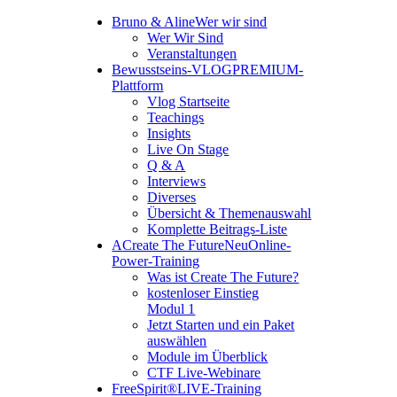
Bruno & Aline
Wer wir sind
Wer Wir Sind
Veranstaltungen
Bewusstseins-VLOG
PREMIUM-
Plattform
Vlog Startseite
Teachings
Insights
Live On Stage
Q & A
Interviews
Diverses
Übersicht & Themenauswahl
Komplette Beitrags-Liste
A
Create The Future
Neu
Online-
Power-Training
Was ist Create The Future?
kostenloser Einstieg
Modul 1
Jetzt Starten und ein Paket
auswählen
Module im Überblick
CTF Live-Webinare
FreeSpirit®
LIVE-Training