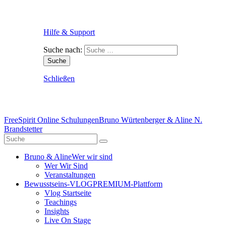
Hilfe & Support
Suche nach:
Schließen
FreeSpirit Online Schulungen
Bruno Würtenberger & Aline N.
Brandstetter
Bruno & Aline
Wer wir sind
Wer Wir Sind
Veranstaltungen
Bewusstseins-VLOG
PREMIUM-Plattform
Vlog Startseite
Teachings
Insights
Live On Stage