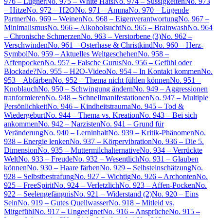
976 – Lügner
No. 975 – White Hats
No. 974 – Süssigkeiten
No. 973
– Hitze
No. 972 – H2O
No. 971 – Amma
No. 970 – Lügende
Partner
No. 969 – Weinen
No. 968 – Eigenverantwortung
No. 967 –
Minimalismus
No. 966 – Alkoholsucht
No. 965 – Brainwash
No. 964
– Chronische Schmerzen
No. 963 – Verstorbene (3)
No. 962 –
Verschwinden
No. 961 – Osterhase & Christkind
No. 960 – Herz-
Symbol
No. 959 – Aktuelles Weltgeschehen
No. 958 –
Affenpocken
No. 957 – Falsche Gurus
No. 956 – Gefühl oder
Blockade?
No. 955 – H2O-Video
No. 954 – In Kontakt kommen
No.
953 – Abfärben
No. 952 – Thema nicht fühlen können
No. 951 –
Knoblauch
No. 950 – Schwingung ändern
No. 949 – Aggressionen
tranformieren
No. 948 – Schnellmanifestationen
No. 947 – Multiple
Persönlichkeit
No. 946 – Kindheitstrauma
No. 945 – Tod &
Wiedergeburt
No. 944 – Thema vs. Kreation
No. 943 – Bei sich
ankommen
No. 942 – Narzisten
No. 941 – Grund für
Veränderung
No. 940 – Lerninhalt
No. 939 – Kritik-Phänomen
No.
938 – Energie lenken
No. 937 – Körpervibration
No. 936 – Die 5.
Dimension
No. 935 – Muttermilchalternative
No. 934 – Verrückte
Welt
No. 933 – Freude
No. 932 – Wesentlich
No. 931 – Glauben
können
No. 930 – Haare färben
No. 929 – Selbsteinschätzung
No.
928 – Selbstbestrafung
No. 927 – Wichtig
No. 926 – Archonten
No.
925 – FreeSpirit
No. 924 – Verletzlich
No. 923 – Affen-Pocken
No.
922 – Seelengefängnis
No. 921 – Widerstand (2)
No. 920 – Eins
Sein
No. 919 – Gutes Quellwasser
No. 918 – Mitleid vs.
Mitgefühl
No. 917 – Ungeeignet
No. 916 – Ansprüche
No. 915 –