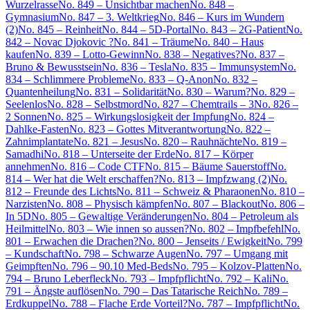
Wurzelrasse
No. 849 – Unsichtbar machen
No. 848 –
Gymnasium
No. 847 – 3. Weltkrieg
No. 846 – Kurs im Wundern
(2)
No. 845 – Reinheit
No. 844 – 5D-Portal
No. 843 – 2G-Patient
No.
842 – Novac Djokovic ?
No. 841 – Träume
No. 840 – Haus
kaufen
No. 839 – Lotto-Gewinn
No. 838 – Negatives?
No. 837 –
Bruno & Bewusstsein
No. 836 – Tesla
No. 835 – Immunsystem
No.
834 – Schlimmere Probleme
No. 833 – Q-Anon
No. 832 –
Quantenheilung
No. 831 – Solidarität
No. 830 – Warum?
No. 829 –
Seelenlos
No. 828 – Selbstmord
No. 827 – Chemtrails – 3
No. 826 –
2 Sonnen
No. 825 – Wirkungslosigkeit der Impfung
No. 824 –
Dahlke-Fasten
No. 823 – Gottes Mitverantwortung
No. 822 –
Zahnimplantate
No. 821 – Jesus
No. 820 – Rauhnächte
No. 819 –
Samadhi
No. 818 – Unterseite der Erde
No. 817 – Körper
annehmen
No. 816 – Code CTF
No. 815 – Bäume Sauerstoff
No.
814 – Wer hat die Welt erschaffen?
No. 813 – Impfzwang (2)
No.
812 – Freunde des Lichts
No. 811 – Schweiz & Pharaonen
No. 810 –
Narzisten
No. 808 – Physisch kämpfen
No. 807 – Blackout
No. 806 –
In 5D
No. 805 – Gewaltige Veränderungen
No. 804 – Petroleum als
Heilmittel
No. 803 – Wie innen so aussen?
No. 802 – Impfbefehl
No.
801 – Erwachen die Drachen?
No. 800 – Jenseits / Ewigkeit
No. 799
– Kundschaft
No. 798 – Schwarze Augen
No. 797 – Umgang mit
Geimpften
No. 796 – 90.10 Med-Beds
No. 795 – Kolzov-Platten
No.
794 – Bruno Leberfleck
No. 793 – Impfpflicht
No. 792 – Kali
No.
791 – Ängste auflösen
No. 790 – Das Tatarische Reich
No. 789 –
Erdkuppel
No. 788 – Flache Erde Vorteil?
No. 787 – Impfpflicht
No.