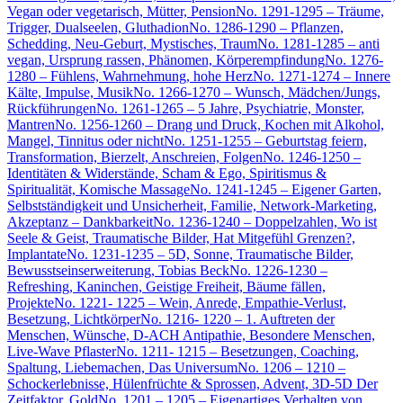
Vegan oder vegetarisch, Mütter, Pension
No. 1291-1295 – Träume,
Trigger, Dualseelen, Gluthadion
No. 1286-1290 – Pflanzen,
Schedding, Neu-Geburt, Mystisches, Traum
No. 1281-1285 – anti
vegan, Ursprung rassen, Phänomen, Körperempfindung
No. 1276-
1280 – Fühlens, Wahrnehmung, hohe Herz
No. 1271-1274 – Innere
Kälte, Impulse, Musik
No. 1266-1270 – Wunsch, Mädchen/Jungs,
Rückführungen
No. 1261-1265 – 5 Jahre, Psychiatrie, Monster,
Mantren
No. 1256-1260 – Drang und Druck, Kochen mit Alkohol,
Mangel, Tinnitus oder nicht
No. 1251-1255 – Geburtstag feiern,
Transformation, Bierzelt, Anschreien, Folgen
No. 1246-1250 –
Identitäten & Widerstände, Scham & Ego, Spiritismus &
Spiritualität, Komische Massage
No. 1241-1245 – Eigener Garten,
Selbstständigkeit und Unsicherheit, Familie, Network-Marketing,
Akzeptanz – Dankbarkeit
No. 1236-1240 – Doppelzahlen, Wo ist
Seele & Geist, Traumatische Bilder, Hat Mitgefühl Grenzen?,
Implantate
No. 1231-1235 – 5D, Sonne, Traumatische Bilder,
Bewusstseinserweiterung, Tobias Beck
No. 1226-1230 –
Refreshing, Kaninchen, Geistige Freiheit, Bäume fällen,
Projekte
No. 1221- 1225 – Wein, Anrede, Empathie-Verlust,
Besetzung, Lichtkörper
No. 1216- 1220 – 1. Auftreten der
Menschen, Wünsche, D-ACH Antipathie, Besondere Menschen,
Live-Wave Pflaster
No. 1211- 1215 – Besetzungen, Coaching,
Spaltung, Liebemachen, Das Universum
No. 1206 – 1210 –
Schockerlebnisse, Hülenfrüchte & Sprossen, Advent, 3D-5D Der
Zeitfaktor, Gold
No. 1201 – 1205 – Eigenartiges Verhalten von