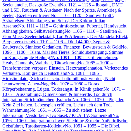
Seelenanteile, Das große Event
No. 1121 – 1125 – Ibogain, DMT
und LSD, Rauchen & Ausdauer, Nach der Spritze, Atomkrieg &
Seelen, Eizellen einfrieren
No. 1116 – 1120 – Sind wir Gott?,
Astralreisen, Ablenkung vom Selbst, Der Kokon, Julian
Assange
No. 1111 – 1115 – Gehirnforschung, Pubertät, Handysucht,
Abhängigkeiten, Selbstverletzung
No. 1106 – 1110 – Satelliten &
Elon Musk, Seelendiebstahl, Tod & Alleinsein, Der Mandela-Effekt,
Berge versetzen
No. 1101 – 1106 – Die 144.000, Zepter &
Zauberstab, Sinnlose Gedanken, Finanzen, Bewusstsein & Geld
No.
1096 – 1100 – Islam, Mal des Tieres, Schuldübertragung, Stimme
im Kopf, Ungute Heilung?
No. 1091 – 1095 – Gift einnehmen,
Healy, Cannabis, Wahrheit, Tätowierung
No. 1085 – 1090 –
Transformation verpasst, Einstein, Herztransplantation, Verletzendes
Verhalten, Königreich Deutschland
No. 1081 – 1085 –
Hirnstimulator, Sich selbst sein, Lottomillionär werden, Nicht
beantworten, Zehen-Nagel
No. 1076 – 1080 – Borax,
Körperbehaarung, Lügen, Todesangst, In Klinik gehen
No. 1071 –
1075 – Ausstrahlung, Dimensionen & Innererde, Tod durch
Integration, Strichmännchen, Bräuche
No. 1066 – 1070 – Plejader,
Kein Ziel haben, Lebensplan erfüllen, Licht nach dem Tod,
Wahrnehmung
No. 1061 – 1065 – Zu sich stehen, Letzte
Inkarnation, Verstorbene, Ivo Sasek / KLA-TV, Sonnenkult
No.
1056 – 1060 – Integration schwer, Shedding & mehr, Außerirdische,
Geistführer, Tarotkarten-Kollektiv
No. 1051 – 1055 – Die Bibel,