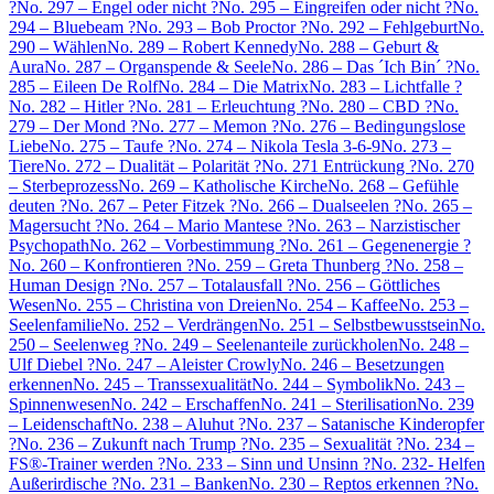
?
No. 297 – Engel oder nicht ?
No. 295 – Eingreifen oder nicht ?
No.
294 – Bluebeam ?
No. 293 – Bob Proctor ?
No. 292 – Fehlgeburt
No.
290 – Wählen
No. 289 – Robert Kennedy
No. 288 – Geburt &
Aura
No. 287 – Organspende & Seele
No. 286 – Das ´Ich Bin´ ?
No.
285 – Eileen De Rolf
No. 284 – Die Matrix
No. 283 – Lichtfalle ?
No. 282 – Hitler ?
No. 281 – Erleuchtung ?
No. 280 – CBD ?
No.
279 – Der Mond ?
No. 277 – Memon ?
No. 276 – Bedingungslose
Liebe
No. 275 – Taufe ?
No. 274 – Nikola Tesla 3-6-9
No. 273 –
Tiere
No. 272 – Dualität – Polarität ?
No. 271 Entrückung ?
No. 270
– Sterbeprozess
No. 269 – Katholische Kirche
No. 268 – Gefühle
deuten ?
No. 267 – Peter Fitzek ?
No. 266 – Dualseelen ?
No. 265 –
Magersucht ?
No. 264 – Mario Mantese ?
No. 263 – Narzistischer
Psychopath
No. 262 – Vorbestimmung ?
No. 261 – Gegenenergie ?
No. 260 – Konfrontieren ?
No. 259 – Greta Thunberg ?
No. 258 –
Human Design ?
No. 257 – Totalausfall ?
No. 256 – Göttliches
Wesen
No. 255 – Christina von Dreien
No. 254 – Kaffee
No. 253 –
Seelenfamilie
No. 252 – Verdrängen
No. 251 – Selbstbewusstsein
No.
250 – Seelenweg ?
No. 249 – Seelenanteile zurückholen
No. 248 –
Ulf Diebel ?
No. 247 – Aleister Crowly
No. 246 – Besetzungen
erkennen
No. 245 – Transsexualität
No. 244 – Symbolik
No. 243 –
Spinnenwesen
No. 242 – Erschaffen
No. 241 – Sterilisation
No. 239
– Leidenschaft
No. 238 – Aluhut ?
No. 237 – Satanische Kinderopfer
?
No. 236 – Zukunft nach Trump ?
No. 235 – Sexualität ?
No. 234 –
FS®-Trainer werden ?
No. 233 – Sinn und Unsinn ?
No. 232- Helfen
Außerirdische ?
No. 231 – Banken
No. 230 – Reptos erkennen ?
No.