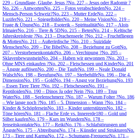
229 – Grundlage, Glaube, Jesus ?
No. 227 – Jesus oder Radomir ?
No. 226 – Antworten
No. 225 – Fotos verabschieden
No. 224 –
Mensch-Person Schweiz?
No. 223 – Mutter Erde
No. 222 –
Luzifer
No. 221 – Spiegelbilder
No. 220 – Meine Vision
No. 219 –
Frage & Übung
No. 218 – Esoterik – Spiritualität
No. 217 – Alois
Irlmaier
No. 216 – Tiere & 5D
No. 215 – Beten
No. 214 – Keltische
Jahreskreisfeste ?
No. 213 – Drachenseele ?
No. 212 – Fruchtfliegen
& Motten
No. 211 – Außerirdische ?
No. 210 – Suizidale
Menschen
No. 209 – Die Bibel
No. 208 – Beziehung zu Gott
No.
207 – Verstorbenenkontakt
No. 206 – Verchipung ?
No. 205 –
Sklavenbewusstsein
No. 204 – Haben wir gewonnen ?
No. 203 –
Ohne MNS einkaufen ?
No. 202 – Fleischessen und Kinder
No. 201
– Ängste auflösen
No. 200 – Die Taufe
No. 199 – Neale Donald
Walsch
No. 198 – Berufung
No. 197 – Sterbehilfe
No. 196 – Die 4.
Dimension
No. 195 – Gold
No. 194 – Angst vor Beziehung
No. 193
– Essen Tiere Tiere ?
No. 192 – Fleischessen
No. 191 –
Reptiloiden
No. 190 – Dinos Ja oder Nein ?
No. 189 – Truu
Water
No. 188 – Seelenschmerz ?
No. 187 – Warum Folter ?
No. 186
– Wie lange noch ?
No. 185 – 5. Dimension – Wann ?
No. 184 –
Kinder & Schöpfersein
No. 183 – Kinder unterstützen
No. 182 –
Töne hören
No. 181 – Flache Erde vs. Innererde
180 – Gold und
Silber kaufen
No. 179 – Kurs im Wundern
No. 178 –
Jenseitskontakte
No. 177 – Reiki
No. 176 – Schlafstörungen und
Ängste
No. 175 – Abtreibung
No. 174 – Künstler und Strukturen
No.
173 – Tiere und Karma
No. 172 – Schumann-Frequenz
No. 171 –