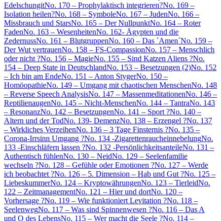
Edelschungit
No. 170 – Prophylaktisch integrieren?
No. 169 –
Isolation heilen?
No. 168 – Symbole
No. 167 – Juden
No. 166 –
Missbrauch und Stars
No. 165 – Der Nullpunkt
No. 164 – Roter
Faden
No. 163 – Wesenheiten
No. 162- Ägypten und die
Zedernuss
No. 161 – Blutgruppen
No. 160 – Das ´Amen´
No. 159 –
Der Wut vertrauen
No. 158 – FS-Compassion
No. 157 – Menschlich
oder nicht ?
No. 156 – Magie
No. 155 – Sind Katzen Aliens ?
No.
154 – Deep State in Deutschland
No. 153 – Besetzungen (2)
No. 152
– Ich bin am Ende
No. 151 – Anton Styger
No. 150 –
Homöopathie
No. 149 – Umgang mit chaotischen Menschen
No. 148
– Reverse Speech Analysis
No. 147 – Massenmeditationen
No. 146 –
Reptilienaugen
No. 145 – Nicht-Menschen
No. 144 – Tantra
No. 143
– Resonanz
No. 142 – Besetzungen
No. 141 – Sport ?
No. 140 –
Altern und der Tod
No. 139- Demenz
No. 138 – Erzengel ?
No. 137
– Wirkliches Verzeihen
No. 136 – 3 Tage Finsternis ?
No. 135 –
Corona-Irrsinn Umgang ?
No. 134 -Zigarettenraucheinnebelung
No.
133 -Einschläfern lassen ?
No. 132 -Persönlichkeitsanteile
No. 131 –
Authentisch fühlen
No. 130 – Neid
No. 129 – Seelenfamilie
wechseln ?
No. 128 – Gefühle oder Emotionen ?
No. 127 – Werde
ich beobachtet ?
No. 126 – 5. Dimension – Hab und Gut ?
No. 125 –
Liebeskummer
No. 124 – Kryptowährungen
No. 123 – Tierleid
No.
122 – Zeitmanagement
No. 121 – Hier und dort
No. 120 –
Vorhersage ?
No. 119 – Wie funktioniert Levitation ?
No. 118 –
Seelenweg
No. 117 – Was sind Spinnenwesen ?
No. 116 – Das A
und O des Lebens
No. 115 – Wer macht die Seele ?
No. 114 –