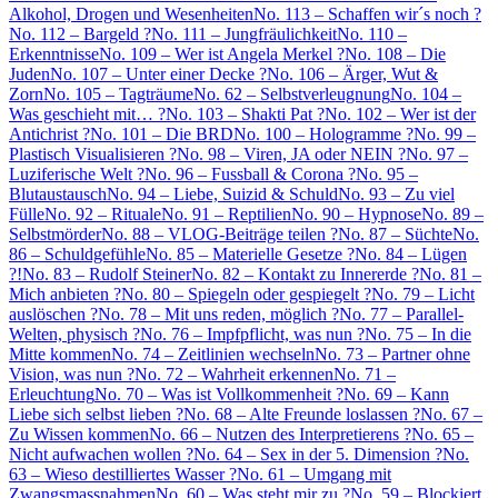
Alkohol, Drogen und Wesenheiten
No. 113 – Schaffen wir´s noch ?
No. 112 – Bargeld ?
No. 111 – Jungfräulichkeit
No. 110 –
Erkenntnisse
No. 109 – Wer ist Angela Merkel ?
No. 108 – Die
Juden
No. 107 – Unter einer Decke ?
No. 106 – Ärger, Wut &
Zorn
No. 105 – Tagträume
No. 62 – Selbstverleugnung
No. 104 –
Was geschieht mit… ?
No. 103 – Shakti Pat ?
No. 102 – Wer ist der
Antichrist ?
No. 101 – Die BRD
No. 100 – Hologramme ?
No. 99 –
Plastisch Visualisieren ?
No. 98 – Viren, JA oder NEIN ?
No. 97 –
Luziferische Welt ?
No. 96 – Fussball & Corona ?
No. 95 –
Blutaustausch
No. 94 – Liebe, Suizid & Schuld
No. 93 – Zu viel
Fülle
No. 92 – Rituale
No. 91 – Reptilien
No. 90 – Hypnose
No. 89 –
Selbstmörder
No. 88 – VLOG-Beiträge teilen ?
No. 87 – Süchte
No.
86 – Schuldgefühle
No. 85 – Materielle Gesetze ?
No. 84 – Lügen
?!
No. 83 – Rudolf Steiner
No. 82 – Kontakt zu Innererde ?
No. 81 –
Mich anbieten ?
No. 80 – Spiegeln oder gespiegelt ?
No. 79 – Licht
auslöschen ?
No. 78 – Mit uns reden, möglich ?
No. 77 – Parallel-
Welten, physisch ?
No. 76 – Impfpflicht, was nun ?
No. 75 – In die
Mitte kommen
No. 74 – Zeitlinien wechseln
No. 73 – Partner ohne
Vision, was nun ?
No. 72 – Wahrheit erkennen
No. 71 –
Erleuchtung
No. 70 – Was ist Vollkommenheit ?
No. 69 – Kann
Liebe sich selbst lieben ?
No. 68 – Alte Freunde loslassen ?
No. 67 –
Zu Wissen kommen
No. 66 – Nutzen des Interpretierens ?
No. 65 –
Nicht aufwachen wollen ?
No. 64 – Sex in der 5. Dimension ?
No.
63 – Wieso destilliertes Wasser ?
No. 61 – Umgang mit
Zwangsmassnahmen
No. 60 – Was steht mir zu ?
No. 59 – Blockiert