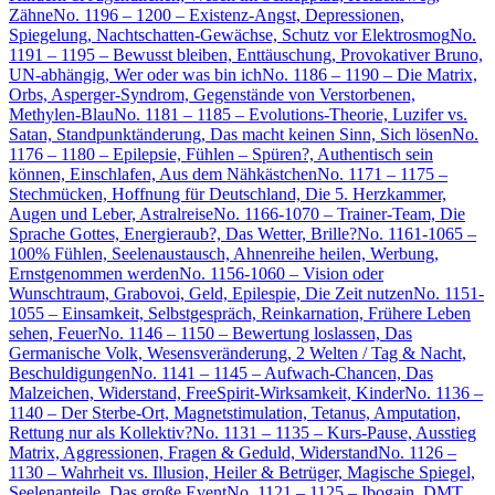
Zähne
No. 1196 – 1200 – Existenz-Angst, Depressionen,
Spiegelung, Nachtschatten-Gewächse, Schutz vor Elektrosmog
No.
1191 – 1195 – Bewusst bleiben, Enttäuschung, Provokativer Bruno,
UN-abhängig, Wer oder was bin ich
No. 1186 – 1190 – Die Matrix,
Orbs, Asperger-Syndrom, Gegenstände von Verstorbenen,
Methylen-Blau
No. 1181 – 1185 – Evolutions-Theorie, Luzifer vs.
Satan, Standpunktänderung, Das macht keinen Sinn, Sich lösen
No.
1176 – 1180 – Epilepsie, Fühlen – Spüren?, Authentisch sein
können, Einschlafen, Aus dem Nähkästchen
No. 1171 – 1175 –
Stechmücken, Hoffnung für Deutschland, Die 5. Herzkammer,
Augen und Leber, Astralreise
No. 1166-1070 – Trainer-Team, Die
Sprache Gottes, Energieraub?, Das Wetter, Brille?
No. 1161-1065 –
100% Fühlen, Seelenaustausch, Ahnenreihe heilen, Werbung,
Ernstgenommen werden
No. 1156-1060 – Vision oder
Wunschtraum, Grabovoi, Geld, Epilespie, Die Zeit nutzen
No. 1151-
1055 – Einsamkeit, Selbstgespräch, Reinkarnation, Frühere Leben
sehen, Feuer
No. 1146 – 1150 – Bewertung loslassen, Das
Germanische Volk, Wesensveränderung, 2 Welten / Tag & Nacht,
Beschuldigungen
No. 1141 – 1145 – Aufwach-Chancen, Das
Malzeichen, Widerstand, FreeSpirit-Wirksamkeit, Kinder
No. 1136 –
1140 – Der Sterbe-Ort, Magnetstimulation, Tetanus, Amputation,
Rettung nur als Kollektiv?
No. 1131 – 1135 – Kurs-Pause, Ausstieg
Matrix, Aggressionen, Fragen & Geduld, Widerstand
No. 1126 –
1130 – Wahrheit vs. Illusion, Heiler & Betrüger, Magische Spiegel,
Seelenanteile, Das große Event
No. 1121 – 1125 – Ibogain, DMT