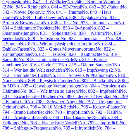
Gymnasium
No. 847 – 3. Weltkrieg
No. 846 – Kurs im Wundern
(2)
No. 845 – Reinheit
No. 844 – 5D-Portal
No. 843 – 2G-Patient
No.
842 – Novac Djokovic ?
No. 841 – Träume
No. 840 – Haus
kaufen
No. 839 – Lotto-Gewinn
No. 838 – Negatives?
No. 837 –
Bruno & Bewusstsein
No. 836 – Tesla
No. 835 – Immunsystem
No.
834 – Schlimmere Probleme
No. 833 – Q-Anon
No. 832 –
Quantenheilung
No. 831 – Solidarität
No. 830 – Warum?
No. 829 –
Seelenlos
No. 828 – Selbstmord
No. 827 – Chemtrails – 3
No. 826 –
2 Sonnen
No. 825 – Wirkungslosigkeit der Impfung
No. 824 –
Dahlke-Fasten
No. 823 – Gottes Mitverantwortung
No. 822 –
Zahnimplantate
No. 821 – Jesus
No. 820 – Rauhnächte
No. 819 –
Samadhi
No. 818 – Unterseite der Erde
No. 817 – Körper
annehmen
No. 816 – Code CTF
No. 815 – Bäume Sauerstoff
No.
814 – Wer hat die Welt erschaffen?
No. 813 – Impfzwang (2)
No.
812 – Freunde des Lichts
No. 811 – Schweiz & Pharaonen
No. 810 –
Narzisten
No. 808 – Physisch kämpfen
No. 807 – Blackout
No. 806 –
In 5D
No. 805 – Gewaltige Veränderungen
No. 804 – Petroleum als
Heilmittel
No. 803 – Wie innen so aussen?
No. 802 – Impfbefehl
No.
801 – Erwachen die Drachen?
No. 800 – Jenseits / Ewigkeit
No. 799
– Kundschaft
No. 798 – Schwarze Augen
No. 797 – Umgang mit
Geimpften
No. 796 – 90.10 Med-Beds
No. 795 – Kolzov-Platten
No.
794 – Bruno Leberfleck
No. 793 – Impfpflicht
No. 792 – Kali
No.
791 – Ängste auflösen
No. 790 – Das Tatarische Reich
No. 789 –
Erdkuppel
No. 788 – Flache Erde Vorteil?
No. 787 – Impfpflicht
No.
786 – Solfeggio-Frequenzen
No. 785 – Infrarotlicht
No. 784 –