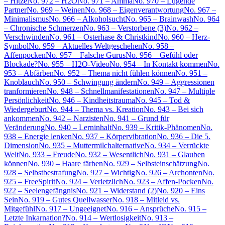
– Hitze
No. 972 – H2O
No. 971 – Amma
No. 970 – Lügende
Partner
No. 969 – Weinen
No. 968 – Eigenverantwortung
No. 967 –
Minimalismus
No. 966 – Alkoholsucht
No. 965 – Brainwash
No. 964
– Chronische Schmerzen
No. 963 – Verstorbene (3)
No. 962 –
Verschwinden
No. 961 – Osterhase & Christkind
No. 960 – Herz-
Symbol
No. 959 – Aktuelles Weltgeschehen
No. 958 –
Affenpocken
No. 957 – Falsche Gurus
No. 956 – Gefühl oder
Blockade?
No. 955 – H2O-Video
No. 954 – In Kontakt kommen
No.
953 – Abfärben
No. 952 – Thema nicht fühlen können
No. 951 –
Knoblauch
No. 950 – Schwingung ändern
No. 949 – Aggressionen
tranformieren
No. 948 – Schnellmanifestationen
No. 947 – Multiple
Persönlichkeit
No. 946 – Kindheitstrauma
No. 945 – Tod &
Wiedergeburt
No. 944 – Thema vs. Kreation
No. 943 – Bei sich
ankommen
No. 942 – Narzisten
No. 941 – Grund für
Veränderung
No. 940 – Lerninhalt
No. 939 – Kritik-Phänomen
No.
938 – Energie lenken
No. 937 – Körpervibration
No. 936 – Die 5.
Dimension
No. 935 – Muttermilchalternative
No. 934 – Verrückte
Welt
No. 933 – Freude
No. 932 – Wesentlich
No. 931 – Glauben
können
No. 930 – Haare färben
No. 929 – Selbsteinschätzung
No.
928 – Selbstbestrafung
No. 927 – Wichtig
No. 926 – Archonten
No.
925 – FreeSpirit
No. 924 – Verletzlich
No. 923 – Affen-Pocken
No.
922 – Seelengefängnis
No. 921 – Widerstand (2)
No. 920 – Eins
Sein
No. 919 – Gutes Quellwasser
No. 918 – Mitleid vs.
Mitgefühl
No. 917 – Ungeeignet
No. 916 – Ansprüche
No. 915 –
Letzte Inkarnation?
No. 914 – Wertlosigkeit
No. 913 –