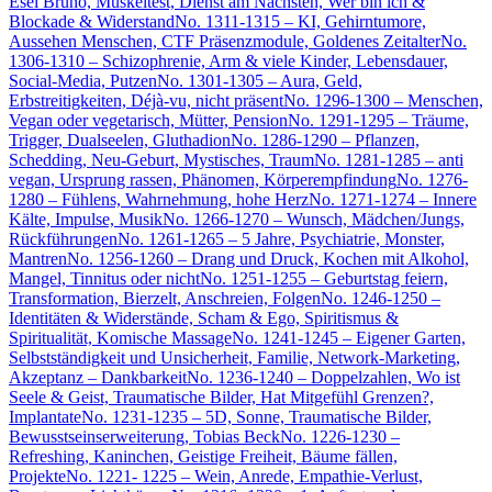
Esel Bruno, Muskeltest, Dienst am Nächsten, Wer bin ich &
Blockade & Widerstand
No. 1311-1315 – KI, Gehirntumore,
Aussehen Menschen, CTF Präsenzmodule, Goldenes Zeitalter
No.
1306-1310 – Schizophrenie, Arm & viele Kinder, Lebensdauer,
Social-Media, Putzen
No. 1301-1305 – Aura, Geld,
Erbstreitigkeiten, Déjà-vu, nicht präsent
No. 1296-1300 – Menschen,
Vegan oder vegetarisch, Mütter, Pension
No. 1291-1295 – Träume,
Trigger, Dualseelen, Gluthadion
No. 1286-1290 – Pflanzen,
Schedding, Neu-Geburt, Mystisches, Traum
No. 1281-1285 – anti
vegan, Ursprung rassen, Phänomen, Körperempfindung
No. 1276-
1280 – Fühlens, Wahrnehmung, hohe Herz
No. 1271-1274 – Innere
Kälte, Impulse, Musik
No. 1266-1270 – Wunsch, Mädchen/Jungs,
Rückführungen
No. 1261-1265 – 5 Jahre, Psychiatrie, Monster,
Mantren
No. 1256-1260 – Drang und Druck, Kochen mit Alkohol,
Mangel, Tinnitus oder nicht
No. 1251-1255 – Geburtstag feiern,
Transformation, Bierzelt, Anschreien, Folgen
No. 1246-1250 –
Identitäten & Widerstände, Scham & Ego, Spiritismus &
Spiritualität, Komische Massage
No. 1241-1245 – Eigener Garten,
Selbstständigkeit und Unsicherheit, Familie, Network-Marketing,
Akzeptanz – Dankbarkeit
No. 1236-1240 – Doppelzahlen, Wo ist
Seele & Geist, Traumatische Bilder, Hat Mitgefühl Grenzen?,
Implantate
No. 1231-1235 – 5D, Sonne, Traumatische Bilder,
Bewusstseinserweiterung, Tobias Beck
No. 1226-1230 –
Refreshing, Kaninchen, Geistige Freiheit, Bäume fällen,
Projekte
No. 1221- 1225 – Wein, Anrede, Empathie-Verlust,