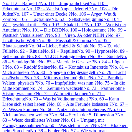
No. 112 – Bargeld ?
No. 111 – Jungfräulichkeit
No. 110 –
Erkenntnisse
No. 109 – Wer ist Angela Merkel ?
No. 108 – Die
Juden
No. 107 – Unter einer Decke ?
No. 106 – Ärger, Wut &
Zorn
No. 105 – Tagträume
No. 62 – Selbstverleugnung
No. 104 –
Was geschieht mit… ?
No. 103 – Shakti Pat ?
No. 102 – Wer ist der
Antichrist ?
No. 101 – Die BRD
No. 100 – Hologramme ?
No. 99 –
Plastisch Visualisieren ?
No. 98 – Viren, JA oder NEIN ?
No. 97 –
Luziferische Welt ?
No. 96 – Fussball & Corona ?
No. 95 –
Blutaustausch
No. 94 – Liebe, Suizid & Schuld
No. 93 – Zu viel
Fülle
No. 92 – Rituale
No. 91 – Reptilien
No. 90 – Hypnose
No. 89 –
Selbstmörder
No. 88 – VLOG-Beiträge teilen ?
No. 87 – Süchte
No.
86 – Schuldgefühle
No. 85 – Materielle Gesetze ?
No. 84 – Lügen
?!
No. 83 – Rudolf Steiner
No. 82 – Kontakt zu Innererde ?
No. 81 –
Mich anbieten ?
No. 80 – Spiegeln oder gespiegelt ?
No. 79 – Licht
auslöschen ?
No. 78 – Mit uns reden, möglich ?
No. 77 – Parallel-
Welten, physisch ?
No. 76 – Impfpflicht, was nun ?
No. 75 – In die
Mitte kommen
No. 74 – Zeitlinien wechseln
No. 73 – Partner ohne
Vision, was nun ?
No. 72 – Wahrheit erkennen
No. 71 –
Erleuchtung
No. 70 – Was ist Vollkommenheit ?
No. 69 – Kann
Liebe sich selbst lieben ?
No. 68 – Alte Freunde loslassen ?
No. 67 –
Zu Wissen kommen
No. 66 – Nutzen des Interpretierens ?
No. 65 –
Nicht aufwachen wollen ?
No. 64 – Sex in der 5. Dimension ?
No.
63 – Wieso destilliertes Wasser ?
No. 61 – Umgang mit
Zwangsmassnahmen
No. 60 – Was steht mir zu ?
No. 59 – Blockiert
beim Sprechen
No. 58 – Fehler ?
No. 57 – Wie wird man