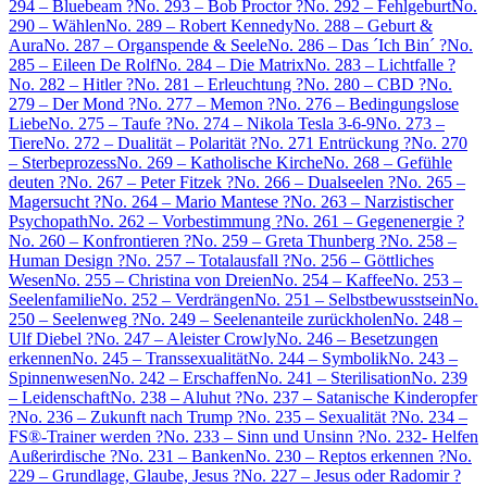
294 – Bluebeam ?
No. 293 – Bob Proctor ?
No. 292 – Fehlgeburt
No.
290 – Wählen
No. 289 – Robert Kennedy
No. 288 – Geburt &
Aura
No. 287 – Organspende & Seele
No. 286 – Das ´Ich Bin´ ?
No.
285 – Eileen De Rolf
No. 284 – Die Matrix
No. 283 – Lichtfalle ?
No. 282 – Hitler ?
No. 281 – Erleuchtung ?
No. 280 – CBD ?
No.
279 – Der Mond ?
No. 277 – Memon ?
No. 276 – Bedingungslose
Liebe
No. 275 – Taufe ?
No. 274 – Nikola Tesla 3-6-9
No. 273 –
Tiere
No. 272 – Dualität – Polarität ?
No. 271 Entrückung ?
No. 270
– Sterbeprozess
No. 269 – Katholische Kirche
No. 268 – Gefühle
deuten ?
No. 267 – Peter Fitzek ?
No. 266 – Dualseelen ?
No. 265 –
Magersucht ?
No. 264 – Mario Mantese ?
No. 263 – Narzistischer
Psychopath
No. 262 – Vorbestimmung ?
No. 261 – Gegenenergie ?
No. 260 – Konfrontieren ?
No. 259 – Greta Thunberg ?
No. 258 –
Human Design ?
No. 257 – Totalausfall ?
No. 256 – Göttliches
Wesen
No. 255 – Christina von Dreien
No. 254 – Kaffee
No. 253 –
Seelenfamilie
No. 252 – Verdrängen
No. 251 – Selbstbewusstsein
No.
250 – Seelenweg ?
No. 249 – Seelenanteile zurückholen
No. 248 –
Ulf Diebel ?
No. 247 – Aleister Crowly
No. 246 – Besetzungen
erkennen
No. 245 – Transsexualität
No. 244 – Symbolik
No. 243 –
Spinnenwesen
No. 242 – Erschaffen
No. 241 – Sterilisation
No. 239
– Leidenschaft
No. 238 – Aluhut ?
No. 237 – Satanische Kinderopfer
?
No. 236 – Zukunft nach Trump ?
No. 235 – Sexualität ?
No. 234 –
FS®-Trainer werden ?
No. 233 – Sinn und Unsinn ?
No. 232- Helfen
Außerirdische ?
No. 231 – Banken
No. 230 – Reptos erkennen ?
No.
229 – Grundlage, Glaube, Jesus ?
No. 227 – Jesus oder Radomir ?