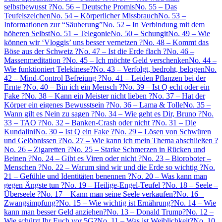
selbstbewusst ?
No. 56 – Deutsche Promis
No. 55 – Das
Teufelszeichen
No. 54 – Körperlicher Missbrauch
No. 53 –
Informationen zur “Säuberung”
No. 52 – In Verbindung mit dem
höheren Selbst
No. 51 – Telegonie
No. 50 – Schungit
No. 49 – Wie
können wir ‘Vloggis’ uns besser vernetzen ?
No. 48 – Kommt das
Böse aus der Schweiz ?
No. 47 – Ist die Erde flach ?
No. 46 –
Massenmeditation ?
No. 45 – Ich möchte Geld verschenken
No. 44 –
Wie funktioniert Telekinese?
No. 43 – Verfolgt, bedroht, belogen
No.
42 – Mind-Control Befreiung ?
No. 41 – Leiden Pflanzen bei der
Ernte ?
No. 40 – Bin ich ein Mensch ?
No. 39 – Ist Q echt oder ein
Fake ?
No. 38 – Kann ein Meister nicht lieben ?
No. 37 – Hat der
Körper ein eigenes Bewusstsein ?
No. 36 – Lama & Tolle
No. 35 –
Wann gilt es Nein zu sagen ?
No. 34 – Wie geht es Dir, Bruno ?
No.
33 – TAO ?
No. 32 – Banken-Crash oder nicht ?
No. 31 – Die
Kundalini
No. 30 – Ist Q ein Fake ?
No. 29 – Lösen von Schwüren
und Gelöbnissen ?
No. 27 – Wie kann ich mein Thema abschließen ?
No. 26 – Zigaretten ?
No. 25 – Starke Schmerzen in Rücken und
Beinen ?
No. 24 – Gibt es Viren oder nicht ?
No. 23 – Bioroboter –
Menschen ?
No. 22 – Warum sind wir und die Erde so wichtig ?
No.
21 – Gefühle und Identitäten benennen ?
No. 20 – Was kann man
gegen Ängste tun ?
No. 19 – Heilige-Engel-Teufel ?
No. 18 – Seele –
Überseele ?
No. 17 – Kann man seine Seele verkaufen?
No. 16 –
Zwangsimpfung?
No. 15 – Wie wichtig ist Ernährung?
No. 14 – Wie
kann man besser Geld anziehen?
No. 13 – Donald Trump?
No. 12 –
Wie schützt Ihr Euch vor 5G?
No. 11 – Was ist Weiblichkeit?
No. 10