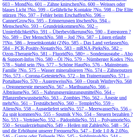
603 – Mond
No. 601 – Zähne knirschen
No. 600 – Weisses oder
blaues Licht ?
No. 599 – Gefährliche Kontakte ?
No. 598 – Die Elite
stürzen ?
No. 597 – Fehler beim Erschaffen
No. 596 –
CannerGrow
No. 595 – Erinnerungen löschen
No. 594 –
Menschen
No. 593 – Grundeinkommen
No. 592 –
Unsterblichkeit
No. 591 – Überbevölkerung
No. 590 – Egregoren ?
No. 589 – Der Mensch
No. 588 – Jod ?
No. 587 – Lügen erlaubt
?!
No. 586 – Jenseitskontakt (2)
No. 585 – Das Land verlassen
No.
584 – PCR-Positiv-Negativ
No. 583 – mRNA-Pieks
No. 582 –
Ozon-Therapie
No. 581 – Fluorid
No. 580+ – Sonderausgabe – Abo
& Support-Infos !
No. 580 – Öl ?
No. 579 – Nürnberger Kodex ?
No.
578 – Stabil sein ?
No. 577 – Schöne Haut
No. 576 – Mainstream-
Familie ?
No. 575 – Wasser mineralisieren ?
No. 574 – Zähneputzen
?
No. 573 – Corona-Getestete
No. 572 – Im Trainerraum
No. 571 –
Portaltage
No. 570 – Augenweiss
No. 569 – Oprah Winfrey
No. 568
– Orgonenergie messen
No. 567 – Marihuana
No. 566 –
Albträume
No. 565 – Nahrungsergänzungsmittel
No. 564 –
Pflanzenbewusstsein
No. 563 – Zombies ?
No. 562 – Ängste und
mehr
No. 561 – Teststäbchen
No. 560 – Templer
No. 559 –
Aliens
No. 558 – Ausgeliefert sein
No. 557 – Meerwasser
No. 556 –
Zu spät kommen
No. 555 – Sputnik V
No. 554 – Steuern bezahlen ?
No. 553 – Verträge
No. 552 – Pädophilie
No. 551 – Polyamorie
No.
550 – Sexualerziehung
No. 549 – Heilen mit Zahlen
No. 548 – 5G
und die Erhöhung unserer Frequenz
No. 547 – Erde 1.0 & 2.0
No.
546 – Ganze oder Teilseele ?
No. 545 – Subliminals
No. 544 –