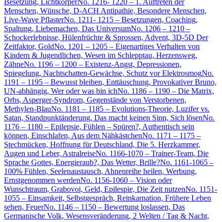
Besetzung, Lichtkörper
No. 1216- 1220 – 1. Auftreten der
Menschen, Wünsche, D-ACH Antipathie, Besondere Menschen,
Live-Wave Pflaster
No. 1211- 1215 – Besetzungen, Coaching,
Spaltung, Liebemachen, Das Universum
No. 1206 – 1210 –
Schockerlebnisse, Hülenfrüchte & Sprossen, Advent, 3D-5D Der
Zeitfaktor, Gold
No. 1201 – 1205 – Eigenartiges Verhalten von
Kindern & Jugendlichen, Wesen im Schlepptau, Herzensweg,
Zähne
No. 1196 – 1200 – Existenz-Angst, Depressionen,
Spiegelung, Nachtschatten-Gewächse, Schutz vor Elektrosmog
No.
1191 – 1195 – Bewusst bleiben, Enttäuschung, Provokativer Bruno,
UN-abhängig, Wer oder was bin ich
No. 1186 – 1190 – Die Matrix,
Orbs, Asperger-Syndrom, Gegenstände von Verstorbenen,
Methylen-Blau
No. 1181 – 1185 – Evolutions-Theorie, Luzifer vs.
Satan, Standpunktänderung, Das macht keinen Sinn, Sich lösen
No.
1176 – 1180 – Epilepsie, Fühlen – Spüren?, Authentisch sein
können, Einschlafen, Aus dem Nähkästchen
No. 1171 – 1175 –
Stechmücken, Hoffnung für Deutschland, Die 5. Herzkammer,
Augen und Leber, Astralreise
No. 1166-1070 – Trainer-Team, Die
Sprache Gottes, Energieraub?, Das Wetter, Brille?
No. 1161-1065 –
100% Fühlen, Seelenaustausch, Ahnenreihe heilen, Werbung,
Ernstgenommen werden
No. 1156-1060 – Vision oder
Wunschtraum, Grabovoi, Geld, Epilespie, Die Zeit nutzen
No. 1151-
1055 – Einsamkeit, Selbstgespräch, Reinkarnation, Frühere Leben
sehen, Feuer
No. 1146 – 1150 – Bewertung loslassen, Das
Germanische Volk, Wesensveränderung, 2 Welten / Tag & Nacht,