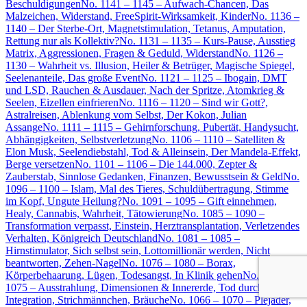
Beschuldigungen
No. 1141 – 1145 – Aufwach-Chancen, Das
Malzeichen, Widerstand, FreeSpirit-Wirksamkeit, Kinder
No. 1136 –
1140 – Der Sterbe-Ort, Magnetstimulation, Tetanus, Amputation,
Rettung nur als Kollektiv?
No. 1131 – 1135 – Kurs-Pause, Ausstieg
Matrix, Aggressionen, Fragen & Geduld, Widerstand
No. 1126 –
1130 – Wahrheit vs. Illusion, Heiler & Betrüger, Magische Spiegel,
Seelenanteile, Das große Event
No. 1121 – 1125 – Ibogain, DMT
und LSD, Rauchen & Ausdauer, Nach der Spritze, Atomkrieg &
Seelen, Eizellen einfrieren
No. 1116 – 1120 – Sind wir Gott?,
Astralreisen, Ablenkung vom Selbst, Der Kokon, Julian
Assange
No. 1111 – 1115 – Gehirnforschung, Pubertät, Handysucht,
Abhängigkeiten, Selbstverletzung
No. 1106 – 1110 – Satelliten &
Elon Musk, Seelendiebstahl, Tod & Alleinsein, Der Mandela-Effekt,
Berge versetzen
No. 1101 – 1106 – Die 144.000, Zepter &
Zauberstab, Sinnlose Gedanken, Finanzen, Bewusstsein & Geld
No.
1096 – 1100 – Islam, Mal des Tieres, Schuldübertragung, Stimme
im Kopf, Ungute Heilung?
No. 1091 – 1095 – Gift einnehmen,
Healy, Cannabis, Wahrheit, Tätowierung
No. 1085 – 1090 –
Transformation verpasst, Einstein, Herztransplantation, Verletzendes
Verhalten, Königreich Deutschland
No. 1081 – 1085 –
Hirnstimulator, Sich selbst sein, Lottomillionär werden, Nicht
beantworten, Zehen-Nagel
No. 1076 – 1080 – Borax,
Körperbehaarung, Lügen, Todesangst, In Klinik gehen
No. 1071 –
1075 – Ausstrahlung, Dimensionen & Innererde, Tod durch
Integration, Strichmännchen, Bräuche
No. 1066 – 1070 – Plejader,