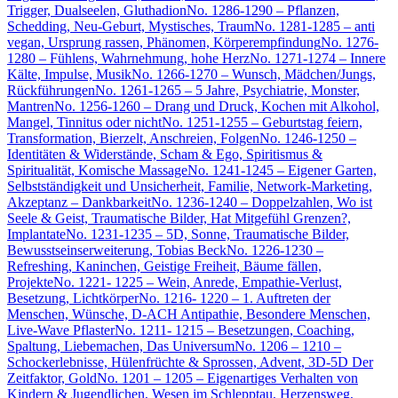
Trigger, Dualseelen, Gluthadion
No. 1286-1290 – Pflanzen,
Schedding, Neu-Geburt, Mystisches, Traum
No. 1281-1285 – anti
vegan, Ursprung rassen, Phänomen, Körperempfindung
No. 1276-
1280 – Fühlens, Wahrnehmung, hohe Herz
No. 1271-1274 – Innere
Kälte, Impulse, Musik
No. 1266-1270 – Wunsch, Mädchen/Jungs,
Rückführungen
No. 1261-1265 – 5 Jahre, Psychiatrie, Monster,
Mantren
No. 1256-1260 – Drang und Druck, Kochen mit Alkohol,
Mangel, Tinnitus oder nicht
No. 1251-1255 – Geburtstag feiern,
Transformation, Bierzelt, Anschreien, Folgen
No. 1246-1250 –
Identitäten & Widerstände, Scham & Ego, Spiritismus &
Spiritualität, Komische Massage
No. 1241-1245 – Eigener Garten,
Selbstständigkeit und Unsicherheit, Familie, Network-Marketing,
Akzeptanz – Dankbarkeit
No. 1236-1240 – Doppelzahlen, Wo ist
Seele & Geist, Traumatische Bilder, Hat Mitgefühl Grenzen?,
Implantate
No. 1231-1235 – 5D, Sonne, Traumatische Bilder,
Bewusstseinserweiterung, Tobias Beck
No. 1226-1230 –
Refreshing, Kaninchen, Geistige Freiheit, Bäume fällen,
Projekte
No. 1221- 1225 – Wein, Anrede, Empathie-Verlust,
Besetzung, Lichtkörper
No. 1216- 1220 – 1. Auftreten der
Menschen, Wünsche, D-ACH Antipathie, Besondere Menschen,
Live-Wave Pflaster
No. 1211- 1215 – Besetzungen, Coaching,
Spaltung, Liebemachen, Das Universum
No. 1206 – 1210 –
Schockerlebnisse, Hülenfrüchte & Sprossen, Advent, 3D-5D Der
Zeitfaktor, Gold
No. 1201 – 1205 – Eigenartiges Verhalten von
Kindern & Jugendlichen, Wesen im Schlepptau, Herzensweg,