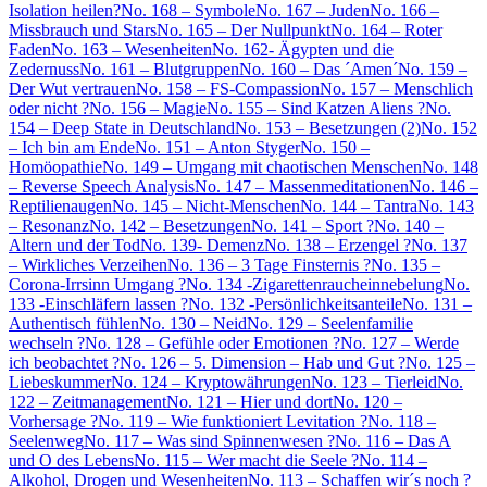
Isolation heilen?
No. 168 – Symbole
No. 167 – Juden
No. 166 –
Missbrauch und Stars
No. 165 – Der Nullpunkt
No. 164 – Roter
Faden
No. 163 – Wesenheiten
No. 162- Ägypten und die
Zedernuss
No. 161 – Blutgruppen
No. 160 – Das ´Amen´
No. 159 –
Der Wut vertrauen
No. 158 – FS-Compassion
No. 157 – Menschlich
oder nicht ?
No. 156 – Magie
No. 155 – Sind Katzen Aliens ?
No.
154 – Deep State in Deutschland
No. 153 – Besetzungen (2)
No. 152
– Ich bin am Ende
No. 151 – Anton Styger
No. 150 –
Homöopathie
No. 149 – Umgang mit chaotischen Menschen
No. 148
– Reverse Speech Analysis
No. 147 – Massenmeditationen
No. 146 –
Reptilienaugen
No. 145 – Nicht-Menschen
No. 144 – Tantra
No. 143
– Resonanz
No. 142 – Besetzungen
No. 141 – Sport ?
No. 140 –
Altern und der Tod
No. 139- Demenz
No. 138 – Erzengel ?
No. 137
– Wirkliches Verzeihen
No. 136 – 3 Tage Finsternis ?
No. 135 –
Corona-Irrsinn Umgang ?
No. 134 -Zigarettenraucheinnebelung
No.
133 -Einschläfern lassen ?
No. 132 -Persönlichkeitsanteile
No. 131 –
Authentisch fühlen
No. 130 – Neid
No. 129 – Seelenfamilie
wechseln ?
No. 128 – Gefühle oder Emotionen ?
No. 127 – Werde
ich beobachtet ?
No. 126 – 5. Dimension – Hab und Gut ?
No. 125 –
Liebeskummer
No. 124 – Kryptowährungen
No. 123 – Tierleid
No.
122 – Zeitmanagement
No. 121 – Hier und dort
No. 120 –
Vorhersage ?
No. 119 – Wie funktioniert Levitation ?
No. 118 –
Seelenweg
No. 117 – Was sind Spinnenwesen ?
No. 116 – Das A
und O des Lebens
No. 115 – Wer macht die Seele ?
No. 114 –
Alkohol, Drogen und Wesenheiten
No. 113 – Schaffen wir´s noch ?