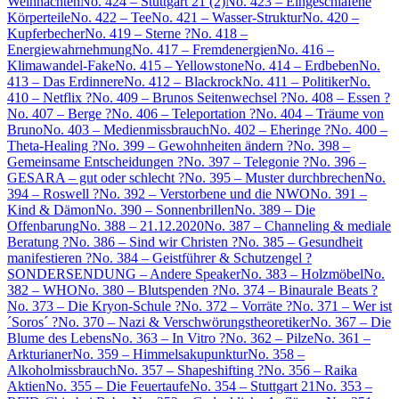
Weihnachten
No. 424 – Stuttgart 21 (2)
No. 423 – Eingeschlafene
Körperteile
No. 422 – Tee
No. 421 – Wasser-Struktur
No. 420 –
Kupferbecher
No. 419 – Sterne ?
No. 418 –
Energiewahrnehmung
No. 417 – Fremdenergien
No. 416 –
Klimawandel-Fake
No. 415 – Yellowstone
No. 414 – Erdbeben
No.
413 – Das Erdinnere
No. 412 – Blackrock
No. 411 – Politiker
No.
410 – Netflix ?
No. 409 – Brunos Seitenwechsel ?
No. 408 – Essen ?
No. 407 – Berge ?
No. 406 – Teleportation ?
No. 404 – Träume von
Bruno
No. 403 – Medienmissbrauch
No. 402 – Eheringe ?
No. 400 –
Theta-Healing ?
No. 399 – Gewohnheiten ändern ?
No. 398 –
Gemeinsame Entscheidungen ?
No. 397 – Telegonie ?
No. 396 –
GESARA – gut oder schlecht ?
No. 395 – Muster durchbrechen
No.
394 – Roswell ?
No. 392 – Verstorbene und die NWO
No. 391 –
Kind & Dämon
No. 390 – Sonnenbrillen
No. 389 – Die
Offenbarung
No. 388 – 21.12.2020
No. 387 – Channeling & mediale
Beratung ?
No. 386 – Sind wir Christen ?
No. 385 – Gesundheit
manifestieren ?
No. 384 – Geistführer & Schutzengel ?
SONDERSENDUNG – Andere Speaker
No. 383 – Holzmöbel
No.
382 – WHO
No. 380 – Blutspenden ?
No. 374 – Binaurale Beats ?
No. 373 – Die Kryon-Schule ?
No. 372 – Vorräte ?
No. 371 – Wer ist
´Soros´ ?
No. 370 – Nazi & Verschwörungstheoretiker
No. 367 – Die
Blume des Lebens
No. 363 – In Vitro ?
No. 362 – Pilze
No. 361 –
Arkturianer
No. 359 – Himmelsakupunktur
No. 358 –
Alkoholmissbrauch
No. 357 – Shapeshifting ?
No. 356 – Raika
Aktien
No. 355 – Die Feuertaufe
No. 354 – Stuttgart 21
No. 353 –