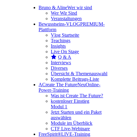
Bruno & Aline
Wer wir sind
Wer Wir Sind
Veranstaltungen
Bewusstseins-VLOG
PREMIUM-
Plattform
Vlog Startseite
Teachings
Insights
Live On Stage
Q & A
Interviews
Diverses
Übersicht & Themenauswahl
Komplette Beitrags-Liste
A
Create The Future
Neu
Online-
Power-Training
Was ist Create The Future?
kostenloser Einstieg
Modul 1
Jetzt Starten und ein Paket
auswählen
Module im Überblick
CTF Live-Webinare
FreeSpirit®
LIVE-Training