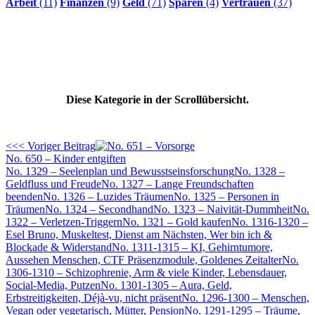
Arbeit
(11)
Finanzen
(9)
Geld
(71)
Sparen
(4)
Vertrauen
(37)
Diese Kategorie in der Scrollübersicht.
<<< Voriger Beitrag
No. 650 – Kinder entgiften
No. 1329 – Seelenplan und Bewusstseinsforschung
No. 1328 –
Geldfluss und Freude
No. 1327 – Lange Freundschaften
beenden
No. 1326 – Luzides Träumen
No. 1325 – Personen in
Träumen
No. 1324 – Secondhand
No. 1323 – Naivität-Dummheit
No.
1322 – Verletzen-Triggern
No. 1321 – Gold kaufen
No. 1316-1320 –
Esel Bruno, Muskeltest, Dienst am Nächsten, Wer bin ich &
Blockade & Widerstand
No. 1311-1315 – KI, Gehirntumore,
Aussehen Menschen, CTF Präsenzmodule, Goldenes Zeitalter
No.
1306-1310 – Schizophrenie, Arm & viele Kinder, Lebensdauer,
Social-Media, Putzen
No. 1301-1305 – Aura, Geld,
Erbstreitigkeiten, Déjà-vu, nicht präsent
No. 1296-1300 – Menschen,
Vegan oder vegetarisch, Mütter, Pension
No. 1291-1295 – Träume,