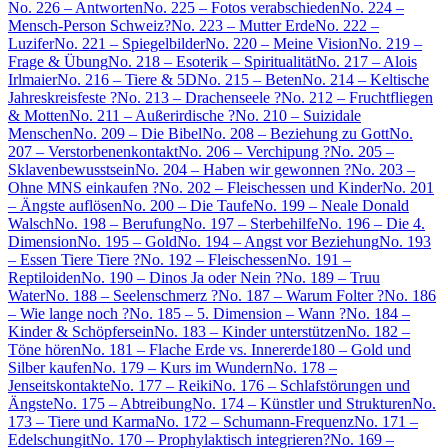
No. 226 – Antworten
No. 225 – Fotos verabschieden
No. 224 –
Mensch-Person Schweiz?
No. 223 – Mutter Erde
No. 222 –
Luzifer
No. 221 – Spiegelbilder
No. 220 – Meine Vision
No. 219 –
Frage & Übung
No. 218 – Esoterik – Spiritualität
No. 217 – Alois
Irlmaier
No. 216 – Tiere & 5D
No. 215 – Beten
No. 214 – Keltische
Jahreskreisfeste ?
No. 213 – Drachenseele ?
No. 212 – Fruchtfliegen
& Motten
No. 211 – Außerirdische ?
No. 210 – Suizidale
Menschen
No. 209 – Die Bibel
No. 208 – Beziehung zu Gott
No.
207 – Verstorbenenkontakt
No. 206 – Verchipung ?
No. 205 –
Sklavenbewusstsein
No. 204 – Haben wir gewonnen ?
No. 203 –
Ohne MNS einkaufen ?
No. 202 – Fleischessen und Kinder
No. 201
– Ängste auflösen
No. 200 – Die Taufe
No. 199 – Neale Donald
Walsch
No. 198 – Berufung
No. 197 – Sterbehilfe
No. 196 – Die 4.
Dimension
No. 195 – Gold
No. 194 – Angst vor Beziehung
No. 193
– Essen Tiere Tiere ?
No. 192 – Fleischessen
No. 191 –
Reptiloiden
No. 190 – Dinos Ja oder Nein ?
No. 189 – Truu
Water
No. 188 – Seelenschmerz ?
No. 187 – Warum Folter ?
No. 186
– Wie lange noch ?
No. 185 – 5. Dimension – Wann ?
No. 184 –
Kinder & Schöpfersein
No. 183 – Kinder unterstützen
No. 182 –
Töne hören
No. 181 – Flache Erde vs. Innererde
180 – Gold und
Silber kaufen
No. 179 – Kurs im Wundern
No. 178 –
Jenseitskontakte
No. 177 – Reiki
No. 176 – Schlafstörungen und
Ängste
No. 175 – Abtreibung
No. 174 – Künstler und Strukturen
No.
173 – Tiere und Karma
No. 172 – Schumann-Frequenz
No. 171 –
Edelschungit
No. 170 – Prophylaktisch integrieren?
No. 169 –