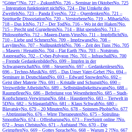
“Götter”?
No. 727 – Zukunft
No. 726 – Seminar im Oktober
No. 725
– Integration funktioniert nicht
No. 724 – Die Umkehr des
Zweifels
No. 723 – Panda Eyes
No. 722 – Querdenken
No. 721 –
Spirituelle Dissoziation
No. 720 – Verstorbene
No. 719 – Mihaela
No.
718 – Das Ich
No. 717 – Der Tod
No. 716 – Wo ist der Haken?
No.
715 – Precht und Gurgeltests
No. 714 – Blut spenden
No. 713 –
Philosophie
No. 712 – Magen-Darm-Virus
No. 711 – Impfpflicht
No.
710 – Liebe und Schmerz
No. 709 – Impfzwang
No. 708 –
Lavylites
No. 707 – Nullpunktfeld
No. 706 – Zeit des Tuns ?
No. 705
– Masern / Hepatits
No. 704 – Flat Earth ?
No. 703 – Notstrom-
Aggregat
No. 702 – Cyber-Polygon ?
No. 701 – Infraschall
No. 700
– Fremde Gedankenbilder
No. 699 – Impfen in der
Schwangerschaft
No. 698 – Steuern
No. 697 – Gedankenlesen
No.
696 – Techno-Musik
No. 695 – Das Unser Vater-Gebet ?
No. 694 –
Seminare in Deutschland
No. 693 – Edward Snowden
No. 692 –
Geist über Materie ?
No. 691 – Kristalle und Schungit
No. 690 –
Verzweifelte Atheistin
No. 689 – Selbstständigkeitszwang
No. 688 –
Raumpflege
No. 686 – Befreiung von Wesenheiten
No. 685 – Stadt-
Kopfschmerz-Verwirrung
No. 684 – Haustiere
No. 683 – Tierwelt in
5D
No. 682 – Schlaganfall
No. 681 – Klaus Schwab
No. 680 –
Blavatsky
No. 679 – 20 Minuten
No. 678 – Spinnen-Phobie
No. 677
– Abtrünnige
No. 676 – Wirre Therapeuten
No. 675 – Spirulina-
Smoothie
No. 674 – Offenbarung
No. 673 – FreeSpirit online ?
No.
672 – Jesus Christus
No. 671 – Aufstand ?
No. 670 – Die
Geimpften
No. 669 – Gottes Sprache
No. 668 – Warum 2 ?!
No. 667