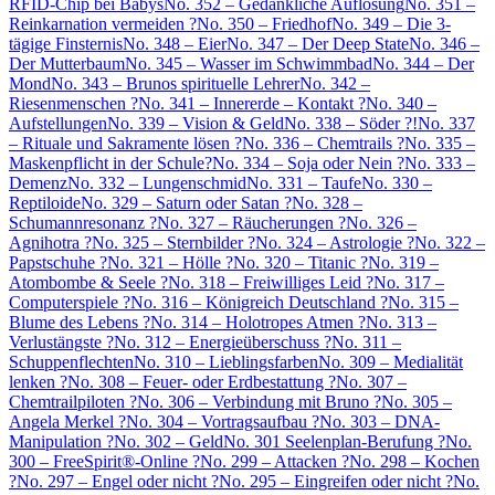
RFID-Chip bei Babys
No. 352 – Gedankliche Auflösung
No. 351 –
Reinkarnation vermeiden ?
No. 350 – Friedhof
No. 349 – Die 3-
tägige Finsternis
No. 348 – Eier
No. 347 – Der Deep State
No. 346 –
Der Mutterbaum
No. 345 – Wasser im Schwimmbad
No. 344 – Der
Mond
No. 343 – Brunos spirituelle Lehrer
No. 342 –
Riesenmenschen ?
No. 341 – Innererde – Kontakt ?
No. 340 –
Aufstellungen
No. 339 – Vision & Geld
No. 338 – Söder ?!
No. 337
– Rituale und Sakramente lösen ?
No. 336 – Chemtrails ?
No. 335 –
Maskenpflicht in der Schule?
No. 334 – Soja oder Nein ?
No. 333 –
Demenz
No. 332 – Lungenschmid
No. 331 – Taufe
No. 330 –
Reptiloide
No. 329 – Saturn oder Satan ?
No. 328 –
Schumannresonanz ?
No. 327 – Räucherungen ?
No. 326 –
Agnihotra ?
No. 325 – Sternbilder ?
No. 324 – Astrologie ?
No. 322 –
Papstschuhe ?
No. 321 – Hölle ?
No. 320 – Titanic ?
No. 319 –
Atombombe & Seele ?
No. 318 – Freiwilliges Leid ?
No. 317 –
Computerspiele ?
No. 316 – Königreich Deutschland ?
No. 315 –
Blume des Lebens ?
No. 314 – Holotropes Atmen ?
No. 313 –
Verlustängste ?
No. 312 – Energieüberschuss ?
No. 311 –
Schuppenflechten
No. 310 – Lieblingsfarben
No. 309 – Medialität
lenken ?
No. 308 – Feuer- oder Erdbestattung ?
No. 307 –
Chemtrailpiloten ?
No. 306 – Verbindung mit Bruno ?
No. 305 –
Angela Merkel ?
No. 304 – Vortragsaufbau ?
No. 303 – DNA-
Manipulation ?
No. 302 – Geld
No. 301 Seelenplan-Berufung ?
No.
300 – FreeSpirit®-Online ?
No. 299 – Attacken ?
No. 298 – Kochen
?
No. 297 – Engel oder nicht ?
No. 295 – Eingreifen oder nicht ?
No.