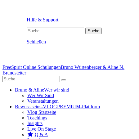
Hilfe & Support
Suche
nach:
Schließen
FreeSpirit Online Schulungen
Bruno Würtenberger & Aline N.
Brandstetter
Bruno & Aline
Wer wir sind
Wer Wir Sind
Veranstaltungen
Bewusstseins-VLOG
PREMIUM-Plattform
Vlog Startseite
Teachings
Insights
Live On Stage
Q & A