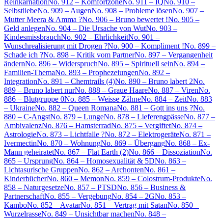
Reinkarnation
No. 912 – Komfortzone
No. 911 – IQ
No. 910 –
Selbstliebe
No. 909 – Augen
No. 908 – Probleme lösen
No. 907 –
Mutter Meera & Amma ?
No. 906 – Bruno bewertet !
No. 905 –
Geld anlegen
No. 904 – Die Ursache von Wut
No. 903 –
Kindesmissbrauch
No. 902 – Ehrlichkeit
No. 901 –
Wunschrealisierung mit Drogen ?
No. 900 – Kompliment !
No. 899 –
Schade ich ?
No. 898 – Kritik vom Partner
No. 897 – Vergangenheit
ändern
No. 896 – Widerspruch
No. 895 – Spirituell sein
No. 894 –
Familien-Thema
No. 893 – Prophezeiungen
No. 892 –
Integration
No. 891 – Chemtrails (4)
No. 890 – Bruno labert 2
No.
889 – Bruno labert nur
No. 888 – Graue Haare
No. 887 – Viren
No.
886 – Blutgruppe 0
No. 885 – Weisse Zähne
No. 884 – Zeit
No. 883
– Ukraine
No. 882 – Queen Romana
No. 881 – Gott ins uns ?
No.
880 – C-Angst
No. 879 – Lunge
No. 878 – Lieferengpässe
No. 877 –
Ambivalenz
No. 876 – Hamsterrad
No. 875 – Vergiftet
No. 874 –
Astrologie
No. 873 – Lichtfalle ?
No. 872 – Elektrogeräte
No. 871 –
Ivermectin
No. 870 – Wohnung
No. 869 – Übergang
No. 868 – Ex-
Mann geheiratet
No. 867 – Flat Earth (2)
No. 866 – Dissoziation
No.
865 – Ursprung
No. 864 – Homosexualität & 5D
No. 863 –
Lichtasurische Gruppen
No. 862 – Archonten
No. 861 –
Kinderbücher
No. 860 – Memon
No. 859 – Colostrum-Produkte
No.
858 – Naturgesetze
No. 857 – PTSD
No. 856 – Business &
Partnerschaft
No. 855 – Vergebung
No. 854 – 2G
No. 853 –
Kambo
No. 852 – Avatar
No. 851 – Vertrag mit Satan
No. 850 –
Wurzelrasse
No. 849 – Unsichtbar machen
No. 848 –