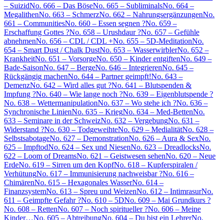
– Suizid
No. 666 – Das Böse
No. 665 – Subliminals
No. 664 –
Megalithen
No. 663 – Schmerz
No. 662 – Nahrungsergänzungen
No.
661 – Communities
No. 660 – Essen segnen ?
No. 659 –
Erschaffung Gottes ?
No. 658 – Urushdaur ?
No. 657 – Gefühle
abnehmen
No. 656 – CDL / CDL +
No. 655 – 5D-Meditation
No.
654 – Smart Dust / Chalk Dust
No. 653 – Wasserwirbler
No. 652 –
Krankheit
No. 651 – Vorsorge
No. 650 – Kinder entgiften
No. 649 –
Bade-Saison
No. 647 – Berge
No. 646 – Integrieren
No. 645 –
Rückgängig machen
No. 644 – Partner geimpft!
No. 643 –
Demenz
No. 642 – Wird alles gut ?
No. 641 – Blutspenden &
Impfung ?
No. 640 – Wie lange noch ?
No. 639 – Eigenblutspende ?
No. 638 – Wettermanipulation
No. 637 – Wo stehe ich ?
No. 636 –
Synchronische Linien
No. 635 – Krieg
No. 634 – Med-Betten
No.
633 – Seminare in der Schweiz
No. 632 – Vergebung
No. 631 –
Widerstand ?
No. 630 – Todgeweihte
No. 629 – Medialität
No. 628 –
Selbstsabotage
No. 627 – Demonstration
No. 626 – Aura & Sex
No.
625 – Impftod
No. 624 – Sex und Niesen
No. 623 – Dreadlocks
No.
622 – Loom of Dreams
No. 621 – Geistwesen sehen
No. 620 – Neue
Erde
No. 619 – Sirren um den Kopf
No. 618 – Kupferspiralen /
Verhütung
No. 617 – Immunisierung nachweisbar ?
No. 616 –
Chimären
No. 615 – Hexagonales Wasser
No. 614 –
Finanzsystem
No. 613 – Spreu und Weizen
No. 612 – Intimrasur
No.
611 – Geimpfte Gefahr ?
No. 610 – 5D
No. 609 – Mai Grundkurs ?
No. 608 – Retten
No. 607 – Noch spiritueller ?
No. 606 – Meine
Kinder…
No. 605 – Abtreibung
No. 604 – Du bist ein Lehrer
No.