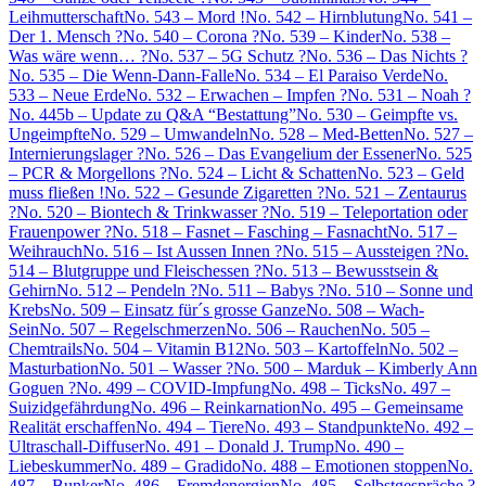
Leihmutterschaft
No. 543 – Mord !
No. 542 – Hirnblutung
No. 541 –
Der 1. Mensch ?
No. 540 – Corona ?
No. 539 – Kinder
No. 538 –
Was wäre wenn… ?
No. 537 – 5G Schutz ?
No. 536 – Das Nichts ?
No. 535 – Die Wenn-Dann-Falle
No. 534 – El Paraiso Verde
No.
533 – Neue Erde
No. 532 – Erwachen – Impfen ?
No. 531 – Noah ?
No. 445b – Update zu Q&A “Bestattung”
No. 530 – Geimpfte vs.
Ungeimpfte
No. 529 – Umwandeln
No. 528 – Med-Betten
No. 527 –
Internierungslager ?
No. 526 – Das Evangelium der Essener
No. 525
– PCR & Morgellons ?
No. 524 – Licht & Schatten
No. 523 – Geld
muss fließen !
No. 522 – Gesunde Zigaretten ?
No. 521 – Zentaurus
?
No. 520 – Biontech & Trinkwasser ?
No. 519 – Teleportation oder
Frauenpower ?
No. 518 – Fasnet – Fasching – Fasnacht
No. 517 –
Weihrauch
No. 516 – Ist Aussen Innen ?
No. 515 – Aussteigen ?
No.
514 – Blutgruppe und Fleischessen ?
No. 513 – Bewusstsein &
Gehirn
No. 512 – Pendeln ?
No. 511 – Babys ?
No. 510 – Sonne und
Krebs
No. 509 – Einsatz für´s grosse Ganze
No. 508 – Wach-
Sein
No. 507 – Regelschmerzen
No. 506 – Rauchen
No. 505 –
Chemtrails
No. 504 – Vitamin B12
No. 503 – Kartoffeln
No. 502 –
Masturbation
No. 501 – Wasser ?
No. 500 – Marduk – Kimberly Ann
Goguen ?
No. 499 – COVID-Impfung
No. 498 – Ticks
No. 497 –
Suizidgefährdung
No. 496 – Reinkarnation
No. 495 – Gemeinsame
Realität erschaffen
No. 494 – Tiere
No. 493 – Standpunkte
No. 492 –
Ultraschall-Diffuser
No. 491 – Donald J. Trump
No. 490 –
Liebeskummer
No. 489 – Gradido
No. 488 – Emotionen stoppen
No.
487 – Bunker
No. 486 – Fremdenergien
No. 485 – Selbstgespräche ?