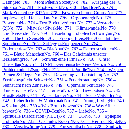
Dating
No. 783 – Mont Pélerin Society
No. 782 – Ausgang der `C´-
Situation
No. 781 – Photovoltaik
No. 780 – Das Böse
No. 779 –
Mark Zuckerberg KI?
No. 778 – Bewusstsein und Corona
No. 777 –
Impfzwang in Deutschland
No. 776 – Orgonenergie
No. 775 –
Bewerten
No. 774 – Den Boden verlieren
No. 773 – Verstorbene
(2)
No. 772 – Miswäk / Siwäk
No. 771 – Klimawandel
No. 770 –
Die ´Reisenden´
No. 769 – Beziehung und Gleichschwingung
No.
768 – The 6th Sense
No. 767 – Energie-Preise
No. 766 – Intuitiver
Sprachcode
No. 765 – Solfeggio-Frequenzen
No. 764 –
Endometriose
No. 763 – Blackout
No. 762 – Demonstrationen
No.
761 – Blaue Menschen
No. 760 – Das Geheimnis unserer
Beziehung
No. 759 – Schweiz eine Firma?
No. 758 – Unser
Büroalltag
No. 757 – GNM – Germanische Neue Medizin
No. 756 –
Problem oder Lösung?
No. 755 – Licht-Pupille?
No. 754 – Wespen,
Bienen & Fliegen
No. 753 – Bewertung vs. Feststellung
No. 752 –
Zertifikatspflicht Schweiz
No. 751 – Feuerbestattung
No. 750 –
Sehnsucht nach Zuhause
No. 749 – Optimaler Schutz
No. 748 –
Kinder & Tiere
No. 747 – Tamera
No. 746 – Bewusstsein
No. 745 –
Brustkrebs
No. 744 – Waisenkinder
No. 743 – Seele Verkaufen
No.
742 – Leberflecken & Muttermale
No. 741 – Young Living
No. 740
– Spaltung
No. 739 – Was Bruno bewegt
No. 738 – Was Aline
bewegt
No. 736 – COVID-Test
No. 737 – Liebe
No. 735 –
Spirituelle Dissoziation (NEU!)
No. 734 – 3G
No. 733 – Epilepsie
und mehr
No. 732 – Gesundes Essen ?
No. 731 – Herr der Ringe
No.
730 – Verschwörung
No. 729 – Ausserirdische
No. 728 – Sind wir