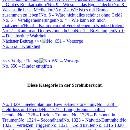
– Gibt es Reinkarnation?
No. 9 – Wieso ist das Ego schlecht?
No. 8 –
Was ist die beste Meditation?
No. 7 – Wie ist es mit Bruno
zusammen zu leben?
No. 6 – Wäre nicht alles schöner ohne Geld?
No. 5 – Verallgemeinerungen
No. 4 – Wie kann ich mich
motivieren?
No. 3 – Kann man mit Verstorbenen in Kontakt treten?
No. 2 – Kann man Depressionen heilen
No. 1 – Beziehungen
No. 0
– Die absolute Wahrheit
Nächster Beitrag >>>
No. 652 – Krankheit
<<< Voriger Beitrag
No. 650 – Kinder entgiften
Diese Kategorie in der Scrollübersicht.
No. 1329 – Seelenplan und Bewusstseinsforschung
No. 1328 –
Geldfluss und Freude
No. 1327 – Lange Freundschaften
beenden
No. 1326 – Luzides Träumen
No. 1325 – Personen in
Träumen
No. 1324 – Secondhand
No. 1323 – Naivität-Dummheit
No.
1322 – Verletzen-Triggern
No. 1321 – Gold kaufen
No. 1316-1320 –