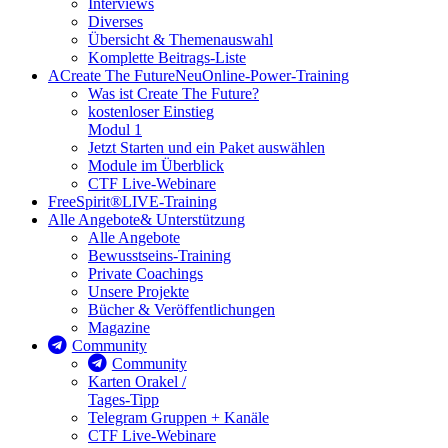
Interviews
Diverses
Übersicht & Themenauswahl
Komplette Beitrags-Liste
A
Create The Future
Neu
Online-Power-Training
Was ist Create The Future?
kostenloser Einstieg
Modul 1
Jetzt Starten und ein Paket auswählen
Module im Überblick
CTF Live-Webinare
FreeSpirit®
LIVE-Training
Alle Angebote
& Unterstützung
Alle Angebote
Bewusstseins-Training
Private Coachings
Unsere Projekte
Bücher & Veröffentlichungen
Magazine
Community
Community
Karten Orakel /
Tages-Tipp
Telegram Gruppen + Kanäle
CTF Live-Webinare