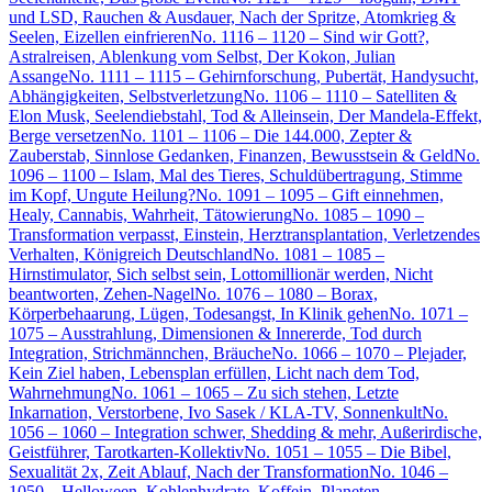
und LSD, Rauchen & Ausdauer, Nach der Spritze, Atomkrieg &
Seelen, Eizellen einfrieren
No. 1116 – 1120 – Sind wir Gott?,
Astralreisen, Ablenkung vom Selbst, Der Kokon, Julian
Assange
No. 1111 – 1115 – Gehirnforschung, Pubertät, Handysucht,
Abhängigkeiten, Selbstverletzung
No. 1106 – 1110 – Satelliten &
Elon Musk, Seelendiebstahl, Tod & Alleinsein, Der Mandela-Effekt,
Berge versetzen
No. 1101 – 1106 – Die 144.000, Zepter &
Zauberstab, Sinnlose Gedanken, Finanzen, Bewusstsein & Geld
No.
1096 – 1100 – Islam, Mal des Tieres, Schuldübertragung, Stimme
im Kopf, Ungute Heilung?
No. 1091 – 1095 – Gift einnehmen,
Healy, Cannabis, Wahrheit, Tätowierung
No. 1085 – 1090 –
Transformation verpasst, Einstein, Herztransplantation, Verletzendes
Verhalten, Königreich Deutschland
No. 1081 – 1085 –
Hirnstimulator, Sich selbst sein, Lottomillionär werden, Nicht
beantworten, Zehen-Nagel
No. 1076 – 1080 – Borax,
Körperbehaarung, Lügen, Todesangst, In Klinik gehen
No. 1071 –
1075 – Ausstrahlung, Dimensionen & Innererde, Tod durch
Integration, Strichmännchen, Bräuche
No. 1066 – 1070 – Plejader,
Kein Ziel haben, Lebensplan erfüllen, Licht nach dem Tod,
Wahrnehmung
No. 1061 – 1065 – Zu sich stehen, Letzte
Inkarnation, Verstorbene, Ivo Sasek / KLA-TV, Sonnenkult
No.
1056 – 1060 – Integration schwer, Shedding & mehr, Außerirdische,
Geistführer, Tarotkarten-Kollektiv
No. 1051 – 1055 – Die Bibel,
Sexualität 2x, Zeit Ablauf, Nach der Transformation
No. 1046 –
1050 – Helloween, Kohlenhydrate, Koffein, Planeten-