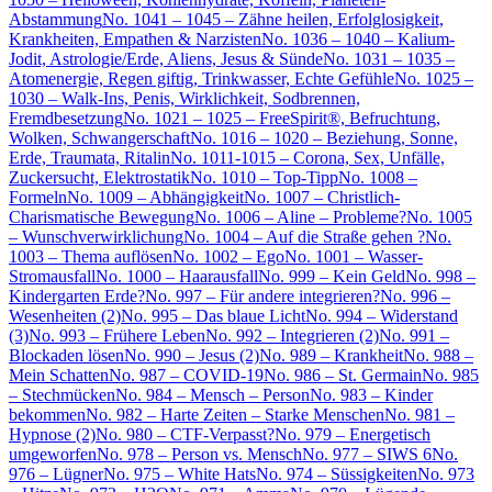
Abstammung
No. 1041 – 1045 – Zähne heilen, Erfolglosigkeit,
Krankheiten, Empathen & Narzisten
No. 1036 – 1040 – Kalium-
Jodit, Astrologie/Erde, Aliens, Jesus & Sünde
No. 1031 – 1035 –
Atomenergie, Regen giftig, Trinkwasser, Echte Gefühle
No. 1025 –
1030 – Walk-Ins, Penis, Wirklichkeit, Sodbrennen,
Fremdbesetzung
No. 1021 – 1025 – FreeSpirit®, Befruchtung,
Wolken, Schwangerschaft
No. 1016 – 1020 – Beziehung, Sonne,
Erde, Traumata, Ritalin
No. 1011-1015 – Corona, Sex, Unfälle,
Zuckersucht, Elektrostatik
No. 1010 – Top-Tipp
No. 1008 –
Formeln
No. 1009 – Abhängigkeit
No. 1007 – Christlich-
Charismatische Bewegung
No. 1006 – Aline – Probleme?
No. 1005
– Wunschverwirklichung
No. 1004 – Auf die Straße gehen ?
No.
1003 – Thema auflösen
No. 1002 – Ego
No. 1001 – Wasser-
Stromausfall
No. 1000 – Haarausfall
No. 999 – Kein Geld
No. 998 –
Kindergarten Erde?
No. 997 – Für andere integrieren?
No. 996 –
Wesenheiten (2)
No. 995 – Das blaue Licht
No. 994 – Widerstand
(3)
No. 993 – Frühere Leben
No. 992 – Integrieren (2)
No. 991 –
Blockaden lösen
No. 990 – Jesus (2)
No. 989 – Krankheit
No. 988 –
Mein Schatten
No. 987 – COVID-19
No. 986 – St. Germain
No. 985
– Stechmücken
No. 984 – Mensch – Person
No. 983 – Kinder
bekommen
No. 982 – Harte Zeiten – Starke Menschen
No. 981 –
Hypnose (2)
No. 980 – CTF-Verpasst?
No. 979 – Energetisch
umgeworfen
No. 978 – Person vs. Mensch
No. 977 – SIWS 6
No.
976 – Lügner
No. 975 – White Hats
No. 974 – Süssigkeiten
No. 973