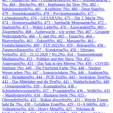
No. 484 – Bücher
No. 483 – Impfungen für Tiere ?
No. 482 –
Induktionsherde
No. 481 – Kopfhörer ?
No. 480 – Deep State
No.
479 – Jenseitskontakt
No. 478 – Psychopharmaka
No. 477 –
Lichtnahrung
No. 476 – GESARA
No. 475 – Die 3. Macht ?
No.
474 – Homosexualität
No. 473 – Spirituelle Monogamie
No. 472 –
Starforts
No. 471 – Wahre Liebe
No. 470 – Auswandern
No. 469 –
Zigaretten
No. 468 – Aufgewacht – wie weiter ?
No. 467 – Gesunde
Widerstände
No. 466 – Ü statt i
No. 465 – Trauer
No. 464 –
Blutverlust
No. 463 – Zukunft
No. 462 – Massage
No. 461 –
Fremdschämen
No. 460 – FLY-2021
No. 459 – Belogen
No. 458 –
Zimmerpflanzen
No. 457 – Kornkreise
No. 456 – Silvester-
Verbot
No. 455 – 21.12.2020 ? No.2
No. 454 – Transzendentale
Meditation
No. 453 – Politiker und ihre Show ?
No. 452 –
Aggression
No. 451 – Das Salz in den Meeren ?
No. 450 – COVID-
Impfung ?
No. 449 – Die FreeSpirit-Farbe ?
No. 448 – Niedere
Wesen sehen ?
No. 447 – Augenzwinkern ?
No. 446 – Anabiose
No.
445 – Bestattung
No. 444 – PCR-Test
No. 443 – Seelenlose Tiere
No.
442 – Das Mittelalter und die Pest
No. 441 – Waldorfschule
No. 440
– Organspende
No. 439 – Konisation
No. 438 –
Schöpferbewusstsein
No. 437 – Pyramiden
No. 436 – Wölfe
No. 435
– Manifestieren
No. 434 – Business-Seele ?
No. 433 –
Ohrenpfeifen
No. 432 – Ballast abwerfen
No. 431 – Welche Fragen
habt Ihr ?
No. 430 – Gefallene Engel
No. 429 – Q+A 666
No. 428 –
Vollnarkose
No. 426 – Heavy Metal
No. 425 – Nikolaus &