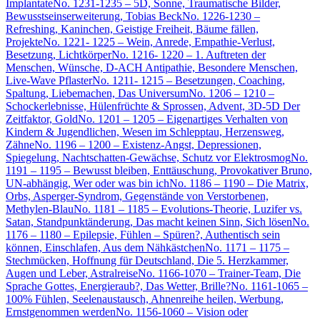
Implantate
No. 1231-1235 – 5D, Sonne, Traumatische Bilder,
Bewusstseinserweiterung, Tobias Beck
No. 1226-1230 –
Refreshing, Kaninchen, Geistige Freiheit, Bäume fällen,
Projekte
No. 1221- 1225 – Wein, Anrede, Empathie-Verlust,
Besetzung, Lichtkörper
No. 1216- 1220 – 1. Auftreten der
Menschen, Wünsche, D-ACH Antipathie, Besondere Menschen,
Live-Wave Pflaster
No. 1211- 1215 – Besetzungen, Coaching,
Spaltung, Liebemachen, Das Universum
No. 1206 – 1210 –
Schockerlebnisse, Hülenfrüchte & Sprossen, Advent, 3D-5D Der
Zeitfaktor, Gold
No. 1201 – 1205 – Eigenartiges Verhalten von
Kindern & Jugendlichen, Wesen im Schlepptau, Herzensweg,
Zähne
No. 1196 – 1200 – Existenz-Angst, Depressionen,
Spiegelung, Nachtschatten-Gewächse, Schutz vor Elektrosmog
No.
1191 – 1195 – Bewusst bleiben, Enttäuschung, Provokativer Bruno,
UN-abhängig, Wer oder was bin ich
No. 1186 – 1190 – Die Matrix,
Orbs, Asperger-Syndrom, Gegenstände von Verstorbenen,
Methylen-Blau
No. 1181 – 1185 – Evolutions-Theorie, Luzifer vs.
Satan, Standpunktänderung, Das macht keinen Sinn, Sich lösen
No.
1176 – 1180 – Epilepsie, Fühlen – Spüren?, Authentisch sein
können, Einschlafen, Aus dem Nähkästchen
No. 1171 – 1175 –
Stechmücken, Hoffnung für Deutschland, Die 5. Herzkammer,
Augen und Leber, Astralreise
No. 1166-1070 – Trainer-Team, Die
Sprache Gottes, Energieraub?, Das Wetter, Brille?
No. 1161-1065 –
100% Fühlen, Seelenaustausch, Ahnenreihe heilen, Werbung,
Ernstgenommen werden
No. 1156-1060 – Vision oder