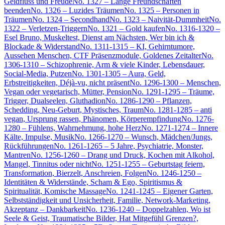
Geldfluss und Freude
No. 1327 – Lange Freundschaften
beenden
No. 1326 – Luzides Träumen
No. 1325 – Personen in
Träumen
No. 1324 – Secondhand
No. 1323 – Naivität-Dummheit
No.
1322 – Verletzen-Triggern
No. 1321 – Gold kaufen
No. 1316-1320 –
Esel Bruno, Muskeltest, Dienst am Nächsten, Wer bin ich &
Blockade & Widerstand
No. 1311-1315 – KI, Gehirntumore,
Aussehen Menschen, CTF Präsenzmodule, Goldenes Zeitalter
No.
1306-1310 – Schizophrenie, Arm & viele Kinder, Lebensdauer,
Social-Media, Putzen
No. 1301-1305 – Aura, Geld,
Erbstreitigkeiten, Déjà-vu, nicht präsent
No. 1296-1300 – Menschen,
Vegan oder vegetarisch, Mütter, Pension
No. 1291-1295 – Träume,
Trigger, Dualseelen, Gluthadion
No. 1286-1290 – Pflanzen,
Schedding, Neu-Geburt, Mystisches, Traum
No. 1281-1285 – anti
vegan, Ursprung rassen, Phänomen, Körperempfindung
No. 1276-
1280 – Fühlens, Wahrnehmung, hohe Herz
No. 1271-1274 – Innere
Kälte, Impulse, Musik
No. 1266-1270 – Wunsch, Mädchen/Jungs,
Rückführungen
No. 1261-1265 – 5 Jahre, Psychiatrie, Monster,
Mantren
No. 1256-1260 – Drang und Druck, Kochen mit Alkohol,
Mangel, Tinnitus oder nicht
No. 1251-1255 – Geburtstag feiern,
Transformation, Bierzelt, Anschreien, Folgen
No. 1246-1250 –
Identitäten & Widerstände, Scham & Ego, Spiritismus &
Spiritualität, Komische Massage
No. 1241-1245 – Eigener Garten,
Selbstständigkeit und Unsicherheit, Familie, Network-Marketing,
Akzeptanz – Dankbarkeit
No. 1236-1240 – Doppelzahlen, Wo ist
Seele & Geist, Traumatische Bilder, Hat Mitgefühl Grenzen?,