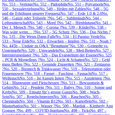
No. 553 – Verträge
No. 552 – Pädophilie
No. 551 – Polyamorie
No.
550 – Sexualerziehung
No. 549 – Heilen mit Zahlen
No. 548 – 5G
und die Erhöhung unserer Frequenz
No. 547 – Erde 1.0 & 2.0
No.
546 – Ganze oder Teilseele ?
No. 545 – Subliminals
No. 544 –
Leihmutterschaft
No. 543 – Mord !
No. 542 – Hirnblutung
No. 541 –
Der 1. Mensch ?
No. 540 – Corona ?
No. 539 – Kinder
No. 538 –
Was wäre wenn… ?
No. 537 – 5G Schutz ?
No. 536 – Das Nichts ?
No. 535 – Die Wenn-Dann-Falle
No. 534 – El Paraiso Verde
No.
533 – Neue Erde
No. 532 – Erwachen – Impfen ?
No. 531 – Noah ?
No. 445b – Update zu Q&A “Bestattung”
No. 530 – Geimpfte vs.
Ungeimpfte
No. 529 – Umwandeln
No. 528 – Med-Betten
No. 527 –
Internierungslager ?
No. 526 – Das Evangelium der Essener
No. 525
– PCR & Morgellons ?
No. 524 – Licht & Schatten
No. 523 – Geld
muss fließen !
No. 522 – Gesunde Zigaretten ?
No. 521 – Zentaurus
?
No. 520 – Biontech & Trinkwasser ?
No. 519 – Teleportation oder
Frauenpower ?
No. 518 – Fasnet – Fasching – Fasnacht
No. 517 –
Weihrauch
No. 516 – Ist Aussen Innen ?
No. 515 – Aussteigen ?
No.
514 – Blutgruppe und Fleischessen ?
No. 513 – Bewusstsein &
Gehirn
No. 512 – Pendeln ?
No. 511 – Babys ?
No. 510 – Sonne und
Krebs
No. 509 – Einsatz für´s grosse Ganze
No. 508 – Wach-
Sein
No. 507 – Regelschmerzen
No. 506 – Rauchen
No. 505 –
Chemtrails
No. 504 – Vitamin B12
No. 503 – Kartoffeln
No. 502 –
Masturbation
No. 501 – Wasser ?
No. 500 – Marduk – Kimberly Ann
Goguen ?
No. 499 – COVID-Impfung
No. 498 – Ticks
No. 497 –