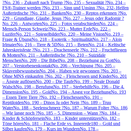
?
No. 236 – Zukunft nach Trump ?
No. 235 – Sexualität ?
No. 234 –
FS®-Trainer werden ?
No. 233 – Sinn und Unsinn ?
No. 232- Helfen
Außerirdische ?
No. 231 – Banken
No. 230 – Reptos erkennen ?
No.
229 – Grundlage, Glaube, Jesus ?
No. 227 – Jesus oder Radomir ?
No. 226 – Antworten
No. 225 – Fotos verabschieden
No. 224 –
Mensch-Person Schweiz?
No. 223 – Mutter Erde
No. 222 –
Luzifer
No. 221 – Spiegelbilder
No. 220 – Meine Vision
No. 219 –
Frage & Übung
No. 218 – Esoterik – Spiritualität
No. 217 – Alois
Irlmaier
No. 216 – Tiere & 5D
No. 215 – Beten
No. 214 – Keltische
Jahreskreisfeste ?
No. 213 – Drachenseele ?
No. 212 – Fruchtfliegen
& Motten
No. 211 – Außerirdische ?
No. 210 – Suizidale
Menschen
No. 209 – Die Bibel
No. 208 – Beziehung zu Gott
No.
207 – Verstorbenenkontakt
No. 206 – Verchipung ?
No. 205 –
Sklavenbewusstsein
No. 204 – Haben wir gewonnen ?
No. 203 –
Ohne MNS einkaufen ?
No. 202 – Fleischessen und Kinder
No. 201
– Ängste auflösen
No. 200 – Die Taufe
No. 199 – Neale Donald
Walsch
No. 198 – Berufung
No. 197 – Sterbehilfe
No. 196 – Die 4.
Dimension
No. 195 – Gold
No. 194 – Angst vor Beziehung
No. 193
– Essen Tiere Tiere ?
No. 192 – Fleischessen
No. 191 –
Reptiloiden
No. 190 – Dinos Ja oder Nein ?
No. 189 – Truu
Water
No. 188 – Seelenschmerz ?
No. 187 – Warum Folter ?
No. 186
– Wie lange noch ?
No. 185 – 5. Dimension – Wann ?
No. 184 –
Kinder & Schöpfersein
No. 183 – Kinder unterstützen
No. 182 –
Töne hören
No. 181 – Flache Erde vs. Innererde
180 – Gold und
Silber kaufen
No. 179 – Kurs im Wundern
No. 178 –