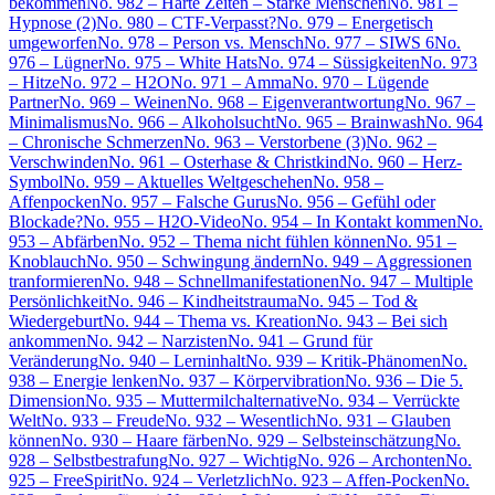
bekommen
No. 982 – Harte Zeiten – Starke Menschen
No. 981 –
Hypnose (2)
No. 980 – CTF-Verpasst?
No. 979 – Energetisch
umgeworfen
No. 978 – Person vs. Mensch
No. 977 – SIWS 6
No.
976 – Lügner
No. 975 – White Hats
No. 974 – Süssigkeiten
No. 973
– Hitze
No. 972 – H2O
No. 971 – Amma
No. 970 – Lügende
Partner
No. 969 – Weinen
No. 968 – Eigenverantwortung
No. 967 –
Minimalismus
No. 966 – Alkoholsucht
No. 965 – Brainwash
No. 964
– Chronische Schmerzen
No. 963 – Verstorbene (3)
No. 962 –
Verschwinden
No. 961 – Osterhase & Christkind
No. 960 – Herz-
Symbol
No. 959 – Aktuelles Weltgeschehen
No. 958 –
Affenpocken
No. 957 – Falsche Gurus
No. 956 – Gefühl oder
Blockade?
No. 955 – H2O-Video
No. 954 – In Kontakt kommen
No.
953 – Abfärben
No. 952 – Thema nicht fühlen können
No. 951 –
Knoblauch
No. 950 – Schwingung ändern
No. 949 – Aggressionen
tranformieren
No. 948 – Schnellmanifestationen
No. 947 – Multiple
Persönlichkeit
No. 946 – Kindheitstrauma
No. 945 – Tod &
Wiedergeburt
No. 944 – Thema vs. Kreation
No. 943 – Bei sich
ankommen
No. 942 – Narzisten
No. 941 – Grund für
Veränderung
No. 940 – Lerninhalt
No. 939 – Kritik-Phänomen
No.
938 – Energie lenken
No. 937 – Körpervibration
No. 936 – Die 5.
Dimension
No. 935 – Muttermilchalternative
No. 934 – Verrückte
Welt
No. 933 – Freude
No. 932 – Wesentlich
No. 931 – Glauben
können
No. 930 – Haare färben
No. 929 – Selbsteinschätzung
No.
928 – Selbstbestrafung
No. 927 – Wichtig
No. 926 – Archonten
No.
925 – FreeSpirit
No. 924 – Verletzlich
No. 923 – Affen-Pocken
No.