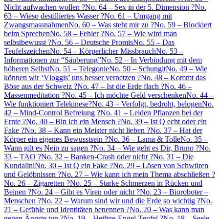
Nicht aufwachen wollen ?
No. 64 – Sex in der 5. Dimension ?
No.
63 – Wieso destilliertes Wasser ?
No. 61 – Umgang mit
Zwangsmassnahmen
No. 60 – Was steht mir zu ?
No. 59 – Blockiert
beim Sprechen
No. 58 – Fehler ?
No. 57 – Wie wird man
selbstbewusst ?
No. 56 – Deutsche Promis
No. 55 – Das
Teufelszeichen
No. 54 – Körperlicher Missbrauch
No. 53 –
Informationen zur “Säuberung”
No. 52 – In Verbindung mit dem
höheren Selbst
No. 51 – Telegonie
No. 50 – Schungit
No. 49 – Wie
können wir ‘Vloggis’ uns besser vernetzen ?
No. 48 – Kommt das
Böse aus der Schweiz ?
No. 47 – Ist die Erde flach ?
No. 46 –
Massenmeditation ?
No. 45 – Ich möchte Geld verschenken
No. 44 –
Wie funktioniert Telekinese?
No. 43 – Verfolgt, bedroht, belogen
No.
42 – Mind-Control Befreiung ?
No. 41 – Leiden Pflanzen bei der
Ernte ?
No. 40 – Bin ich ein Mensch ?
No. 39 – Ist Q echt oder ein
Fake ?
No. 38 – Kann ein Meister nicht lieben ?
No. 37 – Hat der
Körper ein eigenes Bewusstsein ?
No. 36 – Lama & Tolle
No. 35 –
Wann gilt es Nein zu sagen ?
No. 34 – Wie geht es Dir, Bruno ?
No.
33 – TAO ?
No. 32 – Banken-Crash oder nicht ?
No. 31 – Die
Kundalini
No. 30 – Ist Q ein Fake ?
No. 29 – Lösen von Schwüren
und Gelöbnissen ?
No. 27 – Wie kann ich mein Thema abschließen ?
No. 26 – Zigaretten ?
No. 25 – Starke Schmerzen in Rücken und
Beinen ?
No. 24 – Gibt es Viren oder nicht ?
No. 23 – Bioroboter –
Menschen ?
No. 22 – Warum sind wir und die Erde so wichtig ?
No.
21 – Gefühle und Identitäten benennen ?
No. 20 – Was kann man
gegen Ängste tun ?
No. 19 – Heilige-Engel-Teufel ?
No. 18 – Seele –