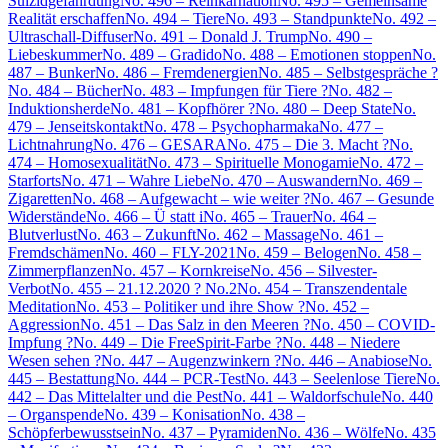
Suizidgefährdung
No. 496 – Reinkarnation
No. 495 – Gemeinsame
Realität erschaffen
No. 494 – Tiere
No. 493 – Standpunkte
No. 492 –
Ultraschall-Diffuser
No. 491 – Donald J. Trump
No. 490 –
Liebeskummer
No. 489 – Gradido
No. 488 – Emotionen stoppen
No.
487 – Bunker
No. 486 – Fremdenergien
No. 485 – Selbstgespräche ?
No. 484 – Bücher
No. 483 – Impfungen für Tiere ?
No. 482 –
Induktionsherde
No. 481 – Kopfhörer ?
No. 480 – Deep State
No.
479 – Jenseitskontakt
No. 478 – Psychopharmaka
No. 477 –
Lichtnahrung
No. 476 – GESARA
No. 475 – Die 3. Macht ?
No.
474 – Homosexualität
No. 473 – Spirituelle Monogamie
No. 472 –
Starforts
No. 471 – Wahre Liebe
No. 470 – Auswandern
No. 469 –
Zigaretten
No. 468 – Aufgewacht – wie weiter ?
No. 467 – Gesunde
Widerstände
No. 466 – Ü statt i
No. 465 – Trauer
No. 464 –
Blutverlust
No. 463 – Zukunft
No. 462 – Massage
No. 461 –
Fremdschämen
No. 460 – FLY-2021
No. 459 – Belogen
No. 458 –
Zimmerpflanzen
No. 457 – Kornkreise
No. 456 – Silvester-
Verbot
No. 455 – 21.12.2020 ? No.2
No. 454 – Transzendentale
Meditation
No. 453 – Politiker und ihre Show ?
No. 452 –
Aggression
No. 451 – Das Salz in den Meeren ?
No. 450 – COVID-
Impfung ?
No. 449 – Die FreeSpirit-Farbe ?
No. 448 – Niedere
Wesen sehen ?
No. 447 – Augenzwinkern ?
No. 446 – Anabiose
No.
445 – Bestattung
No. 444 – PCR-Test
No. 443 – Seelenlose Tiere
No.
442 – Das Mittelalter und die Pest
No. 441 – Waldorfschule
No. 440
– Organspende
No. 439 – Konisation
No. 438 –
Schöpferbewusstsein
No. 437 – Pyramiden
No. 436 – Wölfe
No. 435