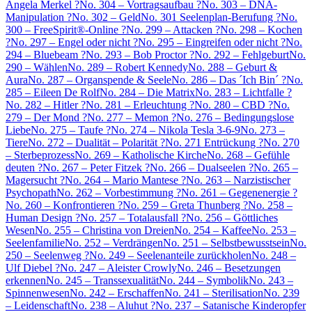
Angela Merkel ?
No. 304 – Vortragsaufbau ?
No. 303 – DNA-
Manipulation ?
No. 302 – Geld
No. 301 Seelenplan-Berufung ?
No.
300 – FreeSpirit®-Online ?
No. 299 – Attacken ?
No. 298 – Kochen
?
No. 297 – Engel oder nicht ?
No. 295 – Eingreifen oder nicht ?
No.
294 – Bluebeam ?
No. 293 – Bob Proctor ?
No. 292 – Fehlgeburt
No.
290 – Wählen
No. 289 – Robert Kennedy
No. 288 – Geburt &
Aura
No. 287 – Organspende & Seele
No. 286 – Das ´Ich Bin´ ?
No.
285 – Eileen De Rolf
No. 284 – Die Matrix
No. 283 – Lichtfalle ?
No. 282 – Hitler ?
No. 281 – Erleuchtung ?
No. 280 – CBD ?
No.
279 – Der Mond ?
No. 277 – Memon ?
No. 276 – Bedingungslose
Liebe
No. 275 – Taufe ?
No. 274 – Nikola Tesla 3-6-9
No. 273 –
Tiere
No. 272 – Dualität – Polarität ?
No. 271 Entrückung ?
No. 270
– Sterbeprozess
No. 269 – Katholische Kirche
No. 268 – Gefühle
deuten ?
No. 267 – Peter Fitzek ?
No. 266 – Dualseelen ?
No. 265 –
Magersucht ?
No. 264 – Mario Mantese ?
No. 263 – Narzistischer
Psychopath
No. 262 – Vorbestimmung ?
No. 261 – Gegenenergie ?
No. 260 – Konfrontieren ?
No. 259 – Greta Thunberg ?
No. 258 –
Human Design ?
No. 257 – Totalausfall ?
No. 256 – Göttliches
Wesen
No. 255 – Christina von Dreien
No. 254 – Kaffee
No. 253 –
Seelenfamilie
No. 252 – Verdrängen
No. 251 – Selbstbewusstsein
No.
250 – Seelenweg ?
No. 249 – Seelenanteile zurückholen
No. 248 –
Ulf Diebel ?
No. 247 – Aleister Crowly
No. 246 – Besetzungen
erkennen
No. 245 – Transsexualität
No. 244 – Symbolik
No. 243 –
Spinnenwesen
No. 242 – Erschaffen
No. 241 – Sterilisation
No. 239
– Leidenschaft
No. 238 – Aluhut ?
No. 237 – Satanische Kinderopfer