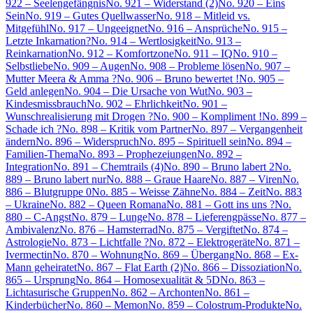
922 – Seelengefängnis
No. 921 – Widerstand (2)
No. 920 – Eins
Sein
No. 919 – Gutes Quellwasser
No. 918 – Mitleid vs.
Mitgefühl
No. 917 – Ungeeignet
No. 916 – Ansprüche
No. 915 –
Letzte Inkarnation?
No. 914 – Wertlosigkeit
No. 913 –
Reinkarnation
No. 912 – Komfortzone
No. 911 – IQ
No. 910 –
Selbstliebe
No. 909 – Augen
No. 908 – Probleme lösen
No. 907 –
Mutter Meera & Amma ?
No. 906 – Bruno bewertet !
No. 905 –
Geld anlegen
No. 904 – Die Ursache von Wut
No. 903 –
Kindesmissbrauch
No. 902 – Ehrlichkeit
No. 901 –
Wunschrealisierung mit Drogen ?
No. 900 – Kompliment !
No. 899 –
Schade ich ?
No. 898 – Kritik vom Partner
No. 897 – Vergangenheit
ändern
No. 896 – Widerspruch
No. 895 – Spirituell sein
No. 894 –
Familien-Thema
No. 893 – Prophezeiungen
No. 892 –
Integration
No. 891 – Chemtrails (4)
No. 890 – Bruno labert 2
No.
889 – Bruno labert nur
No. 888 – Graue Haare
No. 887 – Viren
No.
886 – Blutgruppe 0
No. 885 – Weisse Zähne
No. 884 – Zeit
No. 883
– Ukraine
No. 882 – Queen Romana
No. 881 – Gott ins uns ?
No.
880 – C-Angst
No. 879 – Lunge
No. 878 – Lieferengpässe
No. 877 –
Ambivalenz
No. 876 – Hamsterrad
No. 875 – Vergiftet
No. 874 –
Astrologie
No. 873 – Lichtfalle ?
No. 872 – Elektrogeräte
No. 871 –
Ivermectin
No. 870 – Wohnung
No. 869 – Übergang
No. 868 – Ex-
Mann geheiratet
No. 867 – Flat Earth (2)
No. 866 – Dissoziation
No.
865 – Ursprung
No. 864 – Homosexualität & 5D
No. 863 –
Lichtasurische Gruppen
No. 862 – Archonten
No. 861 –
Kinderbücher
No. 860 – Memon
No. 859 – Colostrum-Produkte
No.