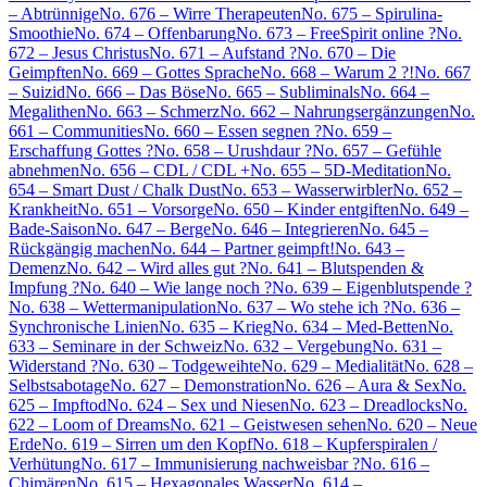
– Abtrünnige
No. 676 – Wirre Therapeuten
No. 675 – Spirulina-
Smoothie
No. 674 – Offenbarung
No. 673 – FreeSpirit online ?
No.
672 – Jesus Christus
No. 671 – Aufstand ?
No. 670 – Die
Geimpften
No. 669 – Gottes Sprache
No. 668 – Warum 2 ?!
No. 667
– Suizid
No. 666 – Das Böse
No. 665 – Subliminals
No. 664 –
Megalithen
No. 663 – Schmerz
No. 662 – Nahrungsergänzungen
No.
661 – Communities
No. 660 – Essen segnen ?
No. 659 –
Erschaffung Gottes ?
No. 658 – Urushdaur ?
No. 657 – Gefühle
abnehmen
No. 656 – CDL / CDL +
No. 655 – 5D-Meditation
No.
654 – Smart Dust / Chalk Dust
No. 653 – Wasserwirbler
No. 652 –
Krankheit
No. 651 – Vorsorge
No. 650 – Kinder entgiften
No. 649 –
Bade-Saison
No. 647 – Berge
No. 646 – Integrieren
No. 645 –
Rückgängig machen
No. 644 – Partner geimpft!
No. 643 –
Demenz
No. 642 – Wird alles gut ?
No. 641 – Blutspenden &
Impfung ?
No. 640 – Wie lange noch ?
No. 639 – Eigenblutspende ?
No. 638 – Wettermanipulation
No. 637 – Wo stehe ich ?
No. 636 –
Synchronische Linien
No. 635 – Krieg
No. 634 – Med-Betten
No.
633 – Seminare in der Schweiz
No. 632 – Vergebung
No. 631 –
Widerstand ?
No. 630 – Todgeweihte
No. 629 – Medialität
No. 628 –
Selbstsabotage
No. 627 – Demonstration
No. 626 – Aura & Sex
No.
625 – Impftod
No. 624 – Sex und Niesen
No. 623 – Dreadlocks
No.
622 – Loom of Dreams
No. 621 – Geistwesen sehen
No. 620 – Neue
Erde
No. 619 – Sirren um den Kopf
No. 618 – Kupferspiralen /
Verhütung
No. 617 – Immunisierung nachweisbar ?
No. 616 –
Chimären
No. 615 – Hexagonales Wasser
No. 614 –