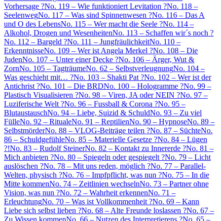
Vorhersage ?
No. 119 – Wie funktioniert Levitation ?
No. 118 –
Seelenweg
No. 117 – Was sind Spinnenwesen ?
No. 116 – Das A
und O des Lebens
No. 115 – Wer macht die Seele ?
No. 114 –
Alkohol, Drogen und Wesenheiten
No. 113 – Schaffen wir´s noch ?
No. 112 – Bargeld ?
No. 111 – Jungfräulichkeit
No. 110 –
Erkenntnisse
No. 109 – Wer ist Angela Merkel ?
No. 108 – Die
Juden
No. 107 – Unter einer Decke ?
No. 106 – Ärger, Wut &
Zorn
No. 105 – Tagträume
No. 62 – Selbstverleugnung
No. 104 –
Was geschieht mit… ?
No. 103 – Shakti Pat ?
No. 102 – Wer ist der
Antichrist ?
No. 101 – Die BRD
No. 100 – Hologramme ?
No. 99 –
Plastisch Visualisieren ?
No. 98 – Viren, JA oder NEIN ?
No. 97 –
Luziferische Welt ?
No. 96 – Fussball & Corona ?
No. 95 –
Blutaustausch
No. 94 – Liebe, Suizid & Schuld
No. 93 – Zu viel
Fülle
No. 92 – Rituale
No. 91 – Reptilien
No. 90 – Hypnose
No. 89 –
Selbstmörder
No. 88 – VLOG-Beiträge teilen ?
No. 87 – Süchte
No.
86 – Schuldgefühle
No. 85 – Materielle Gesetze ?
No. 84 – Lügen
?!
No. 83 – Rudolf Steiner
No. 82 – Kontakt zu Innererde ?
No. 81 –
Mich anbieten ?
No. 80 – Spiegeln oder gespiegelt ?
No. 79 – Licht
auslöschen ?
No. 78 – Mit uns reden, möglich ?
No. 77 – Parallel-
Welten, physisch ?
No. 76 – Impfpflicht, was nun ?
No. 75 – In die
Mitte kommen
No. 74 – Zeitlinien wechseln
No. 73 – Partner ohne
Vision, was nun ?
No. 72 – Wahrheit erkennen
No. 71 –
Erleuchtung
No. 70 – Was ist Vollkommenheit ?
No. 69 – Kann
Liebe sich selbst lieben ?
No. 68 – Alte Freunde loslassen ?
No. 67 –
Zu Wissen kommen
No. 66 – Nutzen des Interpretierens ?
No. 65 –