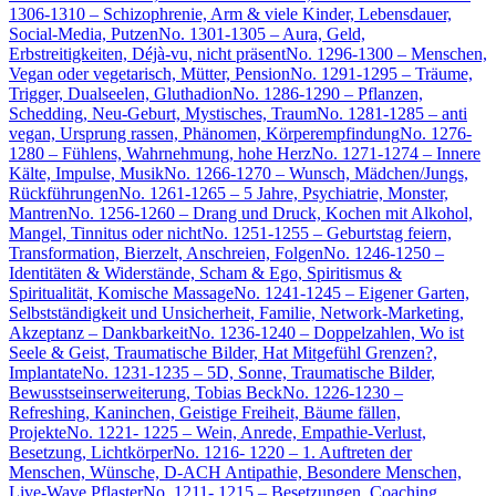
1306-1310 – Schizophrenie, Arm & viele Kinder, Lebensdauer,
Social-Media, Putzen
No. 1301-1305 – Aura, Geld,
Erbstreitigkeiten, Déjà-vu, nicht präsent
No. 1296-1300 – Menschen,
Vegan oder vegetarisch, Mütter, Pension
No. 1291-1295 – Träume,
Trigger, Dualseelen, Gluthadion
No. 1286-1290 – Pflanzen,
Schedding, Neu-Geburt, Mystisches, Traum
No. 1281-1285 – anti
vegan, Ursprung rassen, Phänomen, Körperempfindung
No. 1276-
1280 – Fühlens, Wahrnehmung, hohe Herz
No. 1271-1274 – Innere
Kälte, Impulse, Musik
No. 1266-1270 – Wunsch, Mädchen/Jungs,
Rückführungen
No. 1261-1265 – 5 Jahre, Psychiatrie, Monster,
Mantren
No. 1256-1260 – Drang und Druck, Kochen mit Alkohol,
Mangel, Tinnitus oder nicht
No. 1251-1255 – Geburtstag feiern,
Transformation, Bierzelt, Anschreien, Folgen
No. 1246-1250 –
Identitäten & Widerstände, Scham & Ego, Spiritismus &
Spiritualität, Komische Massage
No. 1241-1245 – Eigener Garten,
Selbstständigkeit und Unsicherheit, Familie, Network-Marketing,
Akzeptanz – Dankbarkeit
No. 1236-1240 – Doppelzahlen, Wo ist
Seele & Geist, Traumatische Bilder, Hat Mitgefühl Grenzen?,
Implantate
No. 1231-1235 – 5D, Sonne, Traumatische Bilder,
Bewusstseinserweiterung, Tobias Beck
No. 1226-1230 –
Refreshing, Kaninchen, Geistige Freiheit, Bäume fällen,
Projekte
No. 1221- 1225 – Wein, Anrede, Empathie-Verlust,
Besetzung, Lichtkörper
No. 1216- 1220 – 1. Auftreten der
Menschen, Wünsche, D-ACH Antipathie, Besondere Menschen,
Live-Wave Pflaster
No. 1211- 1215 – Besetzungen, Coaching,