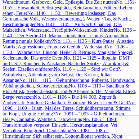
Wunschtraum, Grabovoi, Geld, Epilespie, Die Zeit nutzen
No. 1151-
1055 – Einsamkeit, Selbstgespräch, Reinkarnation, Frühere Leben
sehen, Feuer
No. 1146 – 1150 – Bewertung loslassen, Das
Germanische Volk, Wesensveränderung, 2 Welten / Tag & Nacht,
Beschuldigungen
No. 1141 – 1145 – Aufwach-Chancen, Das
Malzeichen, Widerstand, FreeSpirit-Wirksamkeit, Kinder
No. 1136 –
1140 – Der Sterbe-Ort, Magnetstimulation, Tetanus, Amputation,
Rettung nur als Kollektiv?
No. 1131 – 1135 – Kurs-Pause, Ausstieg
Matrix, Aggressionen, Fragen & Geduld, Widerstand
No. 1126 –
1130 – Wahrheit vs. Illusion, Heiler & Betrüger, Magische Spiegel,
Seelenanteile, Das große Event
No. 1121 – 1125 – Ibogain, DMT
und LSD, Rauchen & Ausdauer, Nach der Spritze, Atomkrieg &
Seelen, Eizellen einfrieren
No. 1116 – 1120 – Sind wir Gott?,
Astralreisen, Ablenkung vom Selbst, Der Kokon, Julian
Assange
No. 1111 – 1115 – Gehirnforschung, Pubertät, Handysucht,
Abhängigkeiten, Selbstverletzung
No. 1106 – 1110 – Satelliten &
Elon Musk, Seelendiebstahl, Tod & Alleinsein, Der Mandela-Effekt,
Berge versetzen
No. 1101 – 1106 – Die 144.000, Zepter &
Zauberstab, Sinnlose Gedanken, Finanzen, Bewusstsein & Geld
No.
1096 – 1100 – Islam, Mal des Tieres, Schuldübertragung, Stimme
im Kopf, Ungute Heilung?
No. 1091 – 1095 – Gift einnehmen,
Healy, Cannabis, Wahrheit, Tätowierung
No. 1085 – 1090 –
Transformation verpasst, Einstein, Herztransplantation, Verletzendes
Verhalten, Königreich Deutschland
No. 1081 – 1085 –
Hirnstimulator, Sich selbst sein, Lottomillionär werden, Nicht