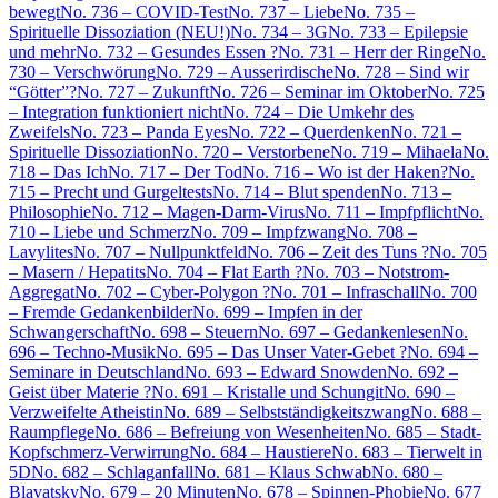
bewegt
No. 736 – COVID-Test
No. 737 – Liebe
No. 735 –
Spirituelle Dissoziation (NEU!)
No. 734 – 3G
No. 733 – Epilepsie
und mehr
No. 732 – Gesundes Essen ?
No. 731 – Herr der Ringe
No.
730 – Verschwörung
No. 729 – Ausserirdische
No. 728 – Sind wir
“Götter”?
No. 727 – Zukunft
No. 726 – Seminar im Oktober
No. 725
– Integration funktioniert nicht
No. 724 – Die Umkehr des
Zweifels
No. 723 – Panda Eyes
No. 722 – Querdenken
No. 721 –
Spirituelle Dissoziation
No. 720 – Verstorbene
No. 719 – Mihaela
No.
718 – Das Ich
No. 717 – Der Tod
No. 716 – Wo ist der Haken?
No.
715 – Precht und Gurgeltests
No. 714 – Blut spenden
No. 713 –
Philosophie
No. 712 – Magen-Darm-Virus
No. 711 – Impfpflicht
No.
710 – Liebe und Schmerz
No. 709 – Impfzwang
No. 708 –
Lavylites
No. 707 – Nullpunktfeld
No. 706 – Zeit des Tuns ?
No. 705
– Masern / Hepatits
No. 704 – Flat Earth ?
No. 703 – Notstrom-
Aggregat
No. 702 – Cyber-Polygon ?
No. 701 – Infraschall
No. 700
– Fremde Gedankenbilder
No. 699 – Impfen in der
Schwangerschaft
No. 698 – Steuern
No. 697 – Gedankenlesen
No.
696 – Techno-Musik
No. 695 – Das Unser Vater-Gebet ?
No. 694 –
Seminare in Deutschland
No. 693 – Edward Snowden
No. 692 –
Geist über Materie ?
No. 691 – Kristalle und Schungit
No. 690 –
Verzweifelte Atheistin
No. 689 – Selbstständigkeitszwang
No. 688 –
Raumpflege
No. 686 – Befreiung von Wesenheiten
No. 685 – Stadt-
Kopfschmerz-Verwirrung
No. 684 – Haustiere
No. 683 – Tierwelt in
5D
No. 682 – Schlaganfall
No. 681 – Klaus Schwab
No. 680 –
Blavatsky
No. 679 – 20 Minuten
No. 678 – Spinnen-Phobie
No. 677