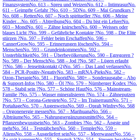
Finanzsystem
No. 613 – Spreu und Weizen
No. 612 – Intimrasur
No.
611 – Geimpfte Gefahr ?
No. 610 – 5D
No. 609 – Mai Grundkurs ?
No. 608 – Retten
No. 607 – Noch spiritueller ?
No. 606 – Meine
Kinder…
No. 605 – Abtreibung
No. 604 – Du bist ein Lehrer
No.
603 – Mond
No. 601 – Zähne knirschen
No. 600 – Weisses oder
blaues Licht ?
No. 599 – Gefährliche Kontakte ?
No. 598 – Die Elite
stürzen ?
No. 597 – Fehler beim Erschaffen
No. 596 –
CannerGrow
No. 595 – Erinnerungen löschen
No. 594 –
Menschen
No. 593 – Grundeinkommen
No. 592 –
Unsterblichkeit
No. 591 – Überbevölkerung
No. 590 – Egregoren ?
No. 589 – Der Mensch
No. 588 – Jod ?
No. 587 – Lügen erlaubt
?!
No. 586 – Jenseitskontakt (2)
No. 585 – Das Land verlassen
No.
584 – PCR-Positiv-Negativ
No. 583 – mRNA-Pieks
No. 582 –
Ozon-Therapie
No. 581 – Fluorid
No. 580+ – Sonderausgabe – Abo
& Support-Infos !
No. 580 – Öl ?
No. 579 – Nürnberger Kodex ?
No.
578 – Stabil sein ?
No. 577 – Schöne Haut
No. 576 – Mainstream-
Familie ?
No. 575 – Wasser mineralisieren ?
No. 574 – Zähneputzen
?
No. 573 – Corona-Getestete
No. 572 – Im Trainerraum
No. 571 –
Portaltage
No. 570 – Augenweiss
No. 569 – Oprah Winfrey
No. 568
– Orgonenergie messen
No. 567 – Marihuana
No. 566 –
Albträume
No. 565 – Nahrungsergänzungsmittel
No. 564 –
Pflanzenbewusstsein
No. 563 – Zombies ?
No. 562 – Ängste und
mehr
No. 561 – Teststäbchen
No. 560 – Templer
No. 559 –
Aliens
No. 558 – Ausgeliefert sein
No. 557 – Meerwasser
No. 556 –
Zu spät kommen
No. 555 – Sputnik V
No. 554 – Steuern bezahlen ?