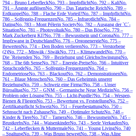
794 – Bruno Leberfleck
No. 793 – Impfpflicht
No. 792 – Kali
No.
791 – Ängste auflösen
No. 790 – Das Tatarische Reich
No. 789 –
Erdkuppel
No. 788 – Flache Erde Vorteil?
No. 787 – Impfpflicht
No.
786 – Solfeggio-Frequenzen
No. 785 – Infrarotlicht
No. 784 –
Dating
No. 783 – Mont Pélerin Society
No. 782 – Ausgang der `C´-
Situation
No. 781 – Photovoltaik
No. 780 – Das Böse
No. 779 –
Mark Zuckerberg KI?
No. 778 – Bewusstsein und Corona
No. 777 –
Impfzwang in Deutschland
No. 776 – Orgonenergie
No. 775 –
Bewerten
No. 774 – Den Boden verlieren
No. 773 – Verstorbene
(2)
No. 772 – Miswäk / Siwäk
No. 771 – Klimawandel
No. 770 –
Die ´Reisenden´
No. 769 – Beziehung und Gleichschwingung
No.
768 – The 6th Sense
No. 767 – Energie-Preise
No. 766 – Intuitiver
Sprachcode
No. 765 – Solfeggio-Frequenzen
No. 764 –
Endometriose
No. 763 – Blackout
No. 762 – Demonstrationen
No.
761 – Blaue Menschen
No. 760 – Das Geheimnis unserer
Beziehung
No. 759 – Schweiz eine Firma?
No. 758 – Unser
Büroalltag
No. 757 – GNM – Germanische Neue Medizin
No. 756 –
Problem oder Lösung?
No. 755 – Licht-Pupille?
No. 754 – Wespen,
Bienen & Fliegen
No. 753 – Bewertung vs. Feststellung
No. 752 –
Zertifikatspflicht Schweiz
No. 751 – Feuerbestattung
No. 750 –
Sehnsucht nach Zuhause
No. 749 – Optimaler Schutz
No. 748 –
Kinder & Tiere
No. 747 – Tamera
No. 746 – Bewusstsein
No. 745 –
Brustkrebs
No. 744 – Waisenkinder
No. 743 – Seele Verkaufen
No.
742 – Leberflecken & Muttermale
No. 741 – Young Living
No. 740
– Spaltung
No. 739 – Was Bruno bewegt
No. 738 – Was Aline