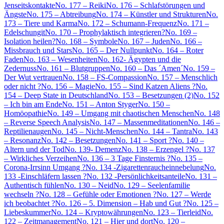
Jenseitskontakte
No. 177 – Reiki
No. 176 – Schlafstörungen und
Ängste
No. 175 – Abtreibung
No. 174 – Künstler und Strukturen
No.
173 – Tiere und Karma
No. 172 – Schumann-Frequenz
No. 171 –
Edelschungit
No. 170 – Prophylaktisch integrieren?
No. 169 –
Isolation heilen?
No. 168 – Symbole
No. 167 – Juden
No. 166 –
Missbrauch und Stars
No. 165 – Der Nullpunkt
No. 164 – Roter
Faden
No. 163 – Wesenheiten
No. 162- Ägypten und die
Zedernuss
No. 161 – Blutgruppen
No. 160 – Das ´Amen´
No. 159 –
Der Wut vertrauen
No. 158 – FS-Compassion
No. 157 – Menschlich
oder nicht ?
No. 156 – Magie
No. 155 – Sind Katzen Aliens ?
No.
154 – Deep State in Deutschland
No. 153 – Besetzungen (2)
No. 152
– Ich bin am Ende
No. 151 – Anton Styger
No. 150 –
Homöopathie
No. 149 – Umgang mit chaotischen Menschen
No. 148
– Reverse Speech Analysis
No. 147 – Massenmeditationen
No. 146 –
Reptilienaugen
No. 145 – Nicht-Menschen
No. 144 – Tantra
No. 143
– Resonanz
No. 142 – Besetzungen
No. 141 – Sport ?
No. 140 –
Altern und der Tod
No. 139- Demenz
No. 138 – Erzengel ?
No. 137
– Wirkliches Verzeihen
No. 136 – 3 Tage Finsternis ?
No. 135 –
Corona-Irrsinn Umgang ?
No. 134 -Zigarettenraucheinnebelung
No.
133 -Einschläfern lassen ?
No. 132 -Persönlichkeitsanteile
No. 131 –
Authentisch fühlen
No. 130 – Neid
No. 129 – Seelenfamilie
wechseln ?
No. 128 – Gefühle oder Emotionen ?
No. 127 – Werde
ich beobachtet ?
No. 126 – 5. Dimension – Hab und Gut ?
No. 125 –
Liebeskummer
No. 124 – Kryptowährungen
No. 123 – Tierleid
No.
122 – Zeitmanagement
No. 121 – Hier und dort
No. 120 –