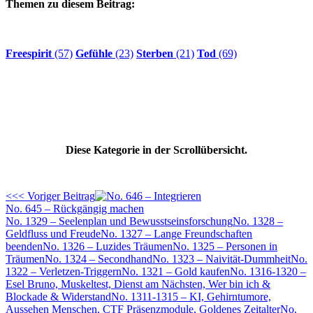
Themen zu diesem Beitrag:
Freespirit
(57)
Gefühle
(23)
Sterben
(21)
Tod
(69)
Diese Kategorie in der Scrollübersicht.
<<< Voriger Beitrag
No. 645 – Rückgängig machen
No. 1329 – Seelenplan und Bewusstseinsforschung
No. 1328 –
Geldfluss und Freude
No. 1327 – Lange Freundschaften
beenden
No. 1326 – Luzides Träumen
No. 1325 – Personen in
Träumen
No. 1324 – Secondhand
No. 1323 – Naivität-Dummheit
No.
1322 – Verletzen-Triggern
No. 1321 – Gold kaufen
No. 1316-1320 –
Esel Bruno, Muskeltest, Dienst am Nächsten, Wer bin ich &
Blockade & Widerstand
No. 1311-1315 – KI, Gehirntumore,
Aussehen Menschen, CTF Präsenzmodule, Goldenes Zeitalter
No.