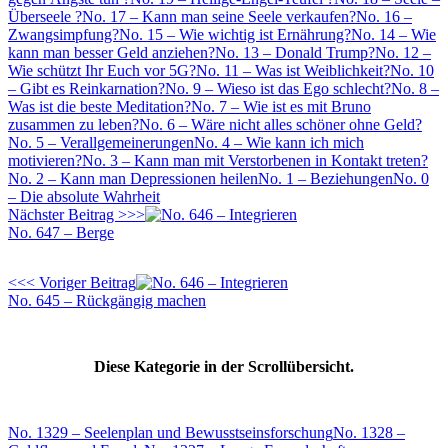
Überseele ?
No. 17 – Kann man seine Seele verkaufen?
No. 16 –
Zwangsimpfung?
No. 15 – Wie wichtig ist Ernährung?
No. 14 – Wie
kann man besser Geld anziehen?
No. 13 – Donald Trump?
No. 12 –
Wie schützt Ihr Euch vor 5G?
No. 11 – Was ist Weiblichkeit?
No. 10
– Gibt es Reinkarnation?
No. 9 – Wieso ist das Ego schlecht?
No. 8 –
Was ist die beste Meditation?
No. 7 – Wie ist es mit Bruno
zusammen zu leben?
No. 6 – Wäre nicht alles schöner ohne Geld?
No. 5 – Verallgemeinerungen
No. 4 – Wie kann ich mich
motivieren?
No. 3 – Kann man mit Verstorbenen in Kontakt treten?
No. 2 – Kann man Depressionen heilen
No. 1 – Beziehungen
No. 0
– Die absolute Wahrheit
Nächster Beitrag >>>
No. 647 – Berge
<<< Voriger Beitrag
No. 645 – Rückgängig machen
Diese Kategorie in der Scrollübersicht.
No. 1329 – Seelenplan und Bewusstseinsforschung
No. 1328 –