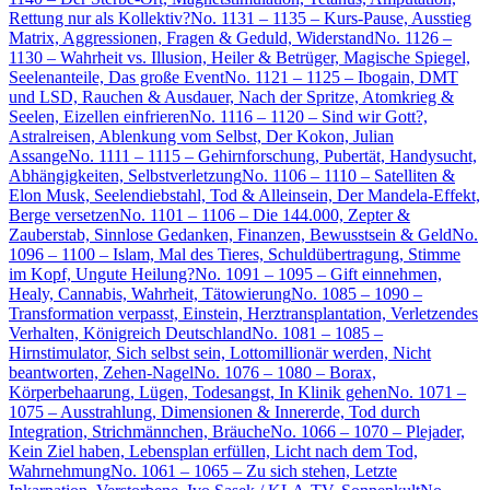
Rettung nur als Kollektiv?
No. 1131 – 1135 – Kurs-Pause, Ausstieg
Matrix, Aggressionen, Fragen & Geduld, Widerstand
No. 1126 –
1130 – Wahrheit vs. Illusion, Heiler & Betrüger, Magische Spiegel,
Seelenanteile, Das große Event
No. 1121 – 1125 – Ibogain, DMT
und LSD, Rauchen & Ausdauer, Nach der Spritze, Atomkrieg &
Seelen, Eizellen einfrieren
No. 1116 – 1120 – Sind wir Gott?,
Astralreisen, Ablenkung vom Selbst, Der Kokon, Julian
Assange
No. 1111 – 1115 – Gehirnforschung, Pubertät, Handysucht,
Abhängigkeiten, Selbstverletzung
No. 1106 – 1110 – Satelliten &
Elon Musk, Seelendiebstahl, Tod & Alleinsein, Der Mandela-Effekt,
Berge versetzen
No. 1101 – 1106 – Die 144.000, Zepter &
Zauberstab, Sinnlose Gedanken, Finanzen, Bewusstsein & Geld
No.
1096 – 1100 – Islam, Mal des Tieres, Schuldübertragung, Stimme
im Kopf, Ungute Heilung?
No. 1091 – 1095 – Gift einnehmen,
Healy, Cannabis, Wahrheit, Tätowierung
No. 1085 – 1090 –
Transformation verpasst, Einstein, Herztransplantation, Verletzendes
Verhalten, Königreich Deutschland
No. 1081 – 1085 –
Hirnstimulator, Sich selbst sein, Lottomillionär werden, Nicht
beantworten, Zehen-Nagel
No. 1076 – 1080 – Borax,
Körperbehaarung, Lügen, Todesangst, In Klinik gehen
No. 1071 –
1075 – Ausstrahlung, Dimensionen & Innererde, Tod durch
Integration, Strichmännchen, Bräuche
No. 1066 – 1070 – Plejader,
Kein Ziel haben, Lebensplan erfüllen, Licht nach dem Tod,
Wahrnehmung
No. 1061 – 1065 – Zu sich stehen, Letzte