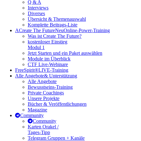
Q & A
Interviews
Diverses
Übersicht & Themenauswahl
Komplette Beitrags-Liste
A
Create The Future
Neu
Online-Power-Training
Was ist Create The Future?
kostenloser Einstieg
Modul 1
Jetzt Starten und ein Paket auswählen
Module im Überblick
CTF Live-Webinare
FreeSpirit®
LIVE-Training
Alle Angebote
& Unterstützung
Alle Angebote
Bewusstseins-Training
Private Coachings
Unsere Projekte
Bücher & Veröffentlichungen
Magazine
Community
Community
Karten Orakel /
Tages-Tipp
Telegram Gruppen + Kanäle