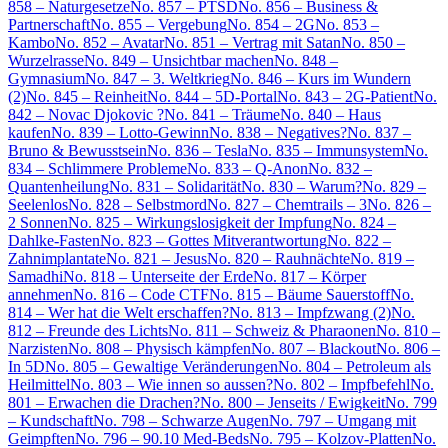
858 – Naturgesetze
No. 857 – PTSD
No. 856 – Business &
Partnerschaft
No. 855 – Vergebung
No. 854 – 2G
No. 853 –
Kambo
No. 852 – Avatar
No. 851 – Vertrag mit Satan
No. 850 –
Wurzelrasse
No. 849 – Unsichtbar machen
No. 848 –
Gymnasium
No. 847 – 3. Weltkrieg
No. 846 – Kurs im Wundern
(2)
No. 845 – Reinheit
No. 844 – 5D-Portal
No. 843 – 2G-Patient
No.
842 – Novac Djokovic ?
No. 841 – Träume
No. 840 – Haus
kaufen
No. 839 – Lotto-Gewinn
No. 838 – Negatives?
No. 837 –
Bruno & Bewusstsein
No. 836 – Tesla
No. 835 – Immunsystem
No.
834 – Schlimmere Probleme
No. 833 – Q-Anon
No. 832 –
Quantenheilung
No. 831 – Solidarität
No. 830 – Warum?
No. 829 –
Seelenlos
No. 828 – Selbstmord
No. 827 – Chemtrails – 3
No. 826 –
2 Sonnen
No. 825 – Wirkungslosigkeit der Impfung
No. 824 –
Dahlke-Fasten
No. 823 – Gottes Mitverantwortung
No. 822 –
Zahnimplantate
No. 821 – Jesus
No. 820 – Rauhnächte
No. 819 –
Samadhi
No. 818 – Unterseite der Erde
No. 817 – Körper
annehmen
No. 816 – Code CTF
No. 815 – Bäume Sauerstoff
No.
814 – Wer hat die Welt erschaffen?
No. 813 – Impfzwang (2)
No.
812 – Freunde des Lichts
No. 811 – Schweiz & Pharaonen
No. 810 –
Narzisten
No. 808 – Physisch kämpfen
No. 807 – Blackout
No. 806 –
In 5D
No. 805 – Gewaltige Veränderungen
No. 804 – Petroleum als
Heilmittel
No. 803 – Wie innen so aussen?
No. 802 – Impfbefehl
No.
801 – Erwachen die Drachen?
No. 800 – Jenseits / Ewigkeit
No. 799
– Kundschaft
No. 798 – Schwarze Augen
No. 797 – Umgang mit
Geimpften
No. 796 – 90.10 Med-Beds
No. 795 – Kolzov-Platten
No.