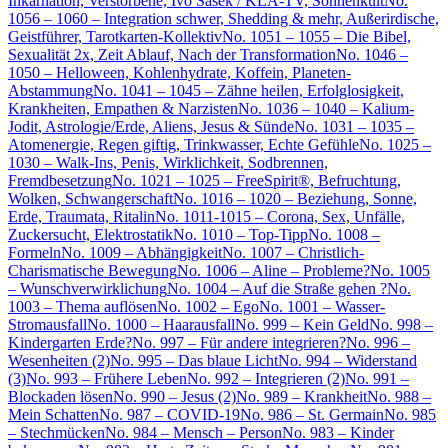
Inkarnation, Verstorbene, Ivo Sasek / KLA-TV, Sonnenkult
No.
1056 – 1060 – Integration schwer, Shedding & mehr, Außerirdische,
Geistführer, Tarotkarten-Kollektiv
No. 1051 – 1055 – Die Bibel,
Sexualität 2x, Zeit Ablauf, Nach der Transformation
No. 1046 –
1050 – Helloween, Kohlenhydrate, Koffein, Planeten-
Abstammung
No. 1041 – 1045 – Zähne heilen, Erfolglosigkeit,
Krankheiten, Empathen & Narzisten
No. 1036 – 1040 – Kalium-
Jodit, Astrologie/Erde, Aliens, Jesus & Sünde
No. 1031 – 1035 –
Atomenergie, Regen giftig, Trinkwasser, Echte Gefühle
No. 1025 –
1030 – Walk-Ins, Penis, Wirklichkeit, Sodbrennen,
Fremdbesetzung
No. 1021 – 1025 – FreeSpirit®, Befruchtung,
Wolken, Schwangerschaft
No. 1016 – 1020 – Beziehung, Sonne,
Erde, Traumata, Ritalin
No. 1011-1015 – Corona, Sex, Unfälle,
Zuckersucht, Elektrostatik
No. 1010 – Top-Tipp
No. 1008 –
Formeln
No. 1009 – Abhängigkeit
No. 1007 – Christlich-
Charismatische Bewegung
No. 1006 – Aline – Probleme?
No. 1005
– Wunschverwirklichung
No. 1004 – Auf die Straße gehen ?
No.
1003 – Thema auflösen
No. 1002 – Ego
No. 1001 – Wasser-
Stromausfall
No. 1000 – Haarausfall
No. 999 – Kein Geld
No. 998 –
Kindergarten Erde?
No. 997 – Für andere integrieren?
No. 996 –
Wesenheiten (2)
No. 995 – Das blaue Licht
No. 994 – Widerstand
(3)
No. 993 – Frühere Leben
No. 992 – Integrieren (2)
No. 991 –
Blockaden lösen
No. 990 – Jesus (2)
No. 989 – Krankheit
No. 988 –
Mein Schatten
No. 987 – COVID-19
No. 986 – St. Germain
No. 985
– Stechmücken
No. 984 – Mensch – Person
No. 983 – Kinder