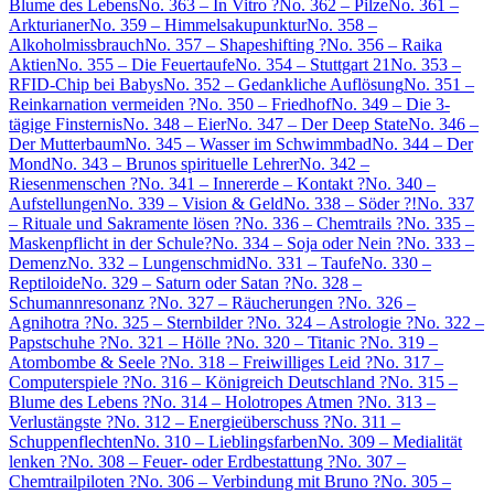
Blume des Lebens
No. 363 – In Vitro ?
No. 362 – Pilze
No. 361 –
Arkturianer
No. 359 – Himmelsakupunktur
No. 358 –
Alkoholmissbrauch
No. 357 – Shapeshifting ?
No. 356 – Raika
Aktien
No. 355 – Die Feuertaufe
No. 354 – Stuttgart 21
No. 353 –
RFID-Chip bei Babys
No. 352 – Gedankliche Auflösung
No. 351 –
Reinkarnation vermeiden ?
No. 350 – Friedhof
No. 349 – Die 3-
tägige Finsternis
No. 348 – Eier
No. 347 – Der Deep State
No. 346 –
Der Mutterbaum
No. 345 – Wasser im Schwimmbad
No. 344 – Der
Mond
No. 343 – Brunos spirituelle Lehrer
No. 342 –
Riesenmenschen ?
No. 341 – Innererde – Kontakt ?
No. 340 –
Aufstellungen
No. 339 – Vision & Geld
No. 338 – Söder ?!
No. 337
– Rituale und Sakramente lösen ?
No. 336 – Chemtrails ?
No. 335 –
Maskenpflicht in der Schule?
No. 334 – Soja oder Nein ?
No. 333 –
Demenz
No. 332 – Lungenschmid
No. 331 – Taufe
No. 330 –
Reptiloide
No. 329 – Saturn oder Satan ?
No. 328 –
Schumannresonanz ?
No. 327 – Räucherungen ?
No. 326 –
Agnihotra ?
No. 325 – Sternbilder ?
No. 324 – Astrologie ?
No. 322 –
Papstschuhe ?
No. 321 – Hölle ?
No. 320 – Titanic ?
No. 319 –
Atombombe & Seele ?
No. 318 – Freiwilliges Leid ?
No. 317 –
Computerspiele ?
No. 316 – Königreich Deutschland ?
No. 315 –
Blume des Lebens ?
No. 314 – Holotropes Atmen ?
No. 313 –
Verlustängste ?
No. 312 – Energieüberschuss ?
No. 311 –
Schuppenflechten
No. 310 – Lieblingsfarben
No. 309 – Medialität
lenken ?
No. 308 – Feuer- oder Erdbestattung ?
No. 307 –
Chemtrailpiloten ?
No. 306 – Verbindung mit Bruno ?
No. 305 –