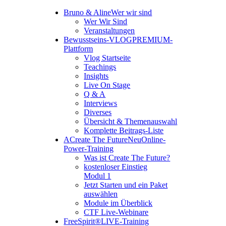
Bruno & Aline
Wer wir sind
Wer Wir Sind
Veranstaltungen
Bewusstseins-VLOG
PREMIUM-
Plattform
Vlog Startseite
Teachings
Insights
Live On Stage
Q & A
Interviews
Diverses
Übersicht & Themenauswahl
Komplette Beitrags-Liste
A
Create The Future
Neu
Online-
Power-Training
Was ist Create The Future?
kostenloser Einstieg
Modul 1
Jetzt Starten und ein Paket
auswählen
Module im Überblick
CTF Live-Webinare
FreeSpirit®
LIVE-Training