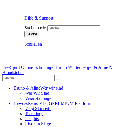
Hilfe & Support
Suche nach:
Schließen
FreeSpirit Online Schulungen
Bruno Würtenberger & Aline N.
Brandstetter
Bruno & Aline
Wer wir sind
Wer Wir Sind
Veranstaltungen
Bewusstseins-VLOG
PREMIUM-Plattform
Vlog Startseite
Teachings
Insights
Live On Stage