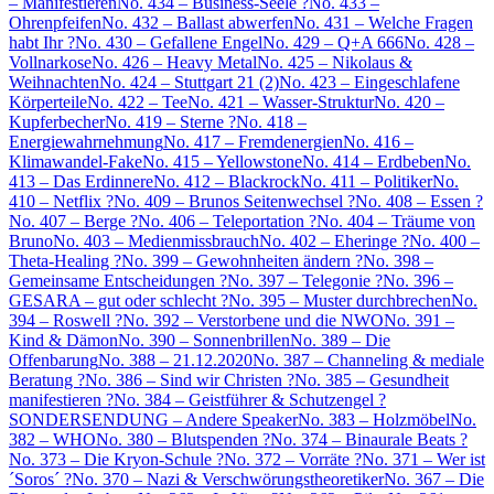
– Manifestieren
No. 434 – Business-Seele ?
No. 433 –
Ohrenpfeifen
No. 432 – Ballast abwerfen
No. 431 – Welche Fragen
habt Ihr ?
No. 430 – Gefallene Engel
No. 429 – Q+A 666
No. 428 –
Vollnarkose
No. 426 – Heavy Metal
No. 425 – Nikolaus &
Weihnachten
No. 424 – Stuttgart 21 (2)
No. 423 – Eingeschlafene
Körperteile
No. 422 – Tee
No. 421 – Wasser-Struktur
No. 420 –
Kupferbecher
No. 419 – Sterne ?
No. 418 –
Energiewahrnehmung
No. 417 – Fremdenergien
No. 416 –
Klimawandel-Fake
No. 415 – Yellowstone
No. 414 – Erdbeben
No.
413 – Das Erdinnere
No. 412 – Blackrock
No. 411 – Politiker
No.
410 – Netflix ?
No. 409 – Brunos Seitenwechsel ?
No. 408 – Essen ?
No. 407 – Berge ?
No. 406 – Teleportation ?
No. 404 – Träume von
Bruno
No. 403 – Medienmissbrauch
No. 402 – Eheringe ?
No. 400 –
Theta-Healing ?
No. 399 – Gewohnheiten ändern ?
No. 398 –
Gemeinsame Entscheidungen ?
No. 397 – Telegonie ?
No. 396 –
GESARA – gut oder schlecht ?
No. 395 – Muster durchbrechen
No.
394 – Roswell ?
No. 392 – Verstorbene und die NWO
No. 391 –
Kind & Dämon
No. 390 – Sonnenbrillen
No. 389 – Die
Offenbarung
No. 388 – 21.12.2020
No. 387 – Channeling & mediale
Beratung ?
No. 386 – Sind wir Christen ?
No. 385 – Gesundheit
manifestieren ?
No. 384 – Geistführer & Schutzengel ?
SONDERSENDUNG – Andere Speaker
No. 383 – Holzmöbel
No.
382 – WHO
No. 380 – Blutspenden ?
No. 374 – Binaurale Beats ?
No. 373 – Die Kryon-Schule ?
No. 372 – Vorräte ?
No. 371 – Wer ist
´Soros´ ?
No. 370 – Nazi & Verschwörungstheoretiker
No. 367 – Die