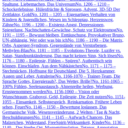
Spaltung, Liebemachen, Das Universum
No. 1206 – 1210 –
Schockerlebnisse, Hülenfrüchte & Sprossen, Advent, 3D-5D Der
Zeitfaktor, Gold
No. 1201 – 1205 – Eigenartiges Verhalten von
Kindern & Jugendlichen, Wesen im Schlepptau, Herzensweg,
Zähne
No. 1196 – 1200 – Existenz-Angst, Depressionen,
Spiegelung, Nachtschatten-Gewächse, Schutz vor Elektrosmog
No.
1191 – 1195 – Bewusst bleiben, Enttäuschung, Provokativer Bruno,
UN-abhängig, Wer oder was bin ich
No. 1186 – 1190 – Die Matrix,
Orbs, Asperger-Syndrom, Gegenstände von Verstorbenen,
Methylen-Blau
No. 1181 – 1185 – Evolutions-Theorie, Luzifer vs.
Satan, Standpunktänderung, Das macht keinen Sinn, Sich lösen
No.
1176 – 1180 – Epilepsie, Fühlen – Spüren?, Authentisch sein
können, Einschlafen, Aus dem Nähkästchen
No. 1171 – 1175 –
Stechmücken, Hoffnung für Deutschland, Die 5. Herzkammer,
Augen und Leber, Astralreise
No. 1166-1070 – Trainer-Team, Die
Sprache Gottes, Energieraub?, Das Wetter, Brille?
No. 1161-1065 –
100% Fühlen, Seelenaustausch, Ahnenreihe heilen, Werbung,
Ernstgenommen werden
No. 1156-1060 – Vision oder
Wunschtraum, Grabovoi, Geld, Epilespie, Die Zeit nutzen
No. 1151-
1055 – Einsamkeit, Selbstgespräch, Reinkarnation, Frühere Leben
sehen, Feuer
No. 1146 – 1150 – Bewertung loslassen, Das
Germanische Volk, Wesensveränderung, 2 Welten / Tag & Nacht,
Beschuldigungen
No. 1141 – 1145 – Aufwach-Chancen, Das
Malzeichen, Widerstand, FreeSpirit-Wirksamkeit, Kinder
No. 1136 –
1140 – Der Sterbe-Ort, Magnetstimulation, Tetanus, Amputation,