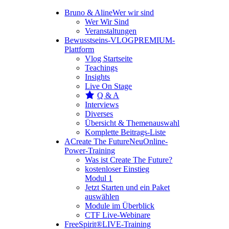
Bruno & Aline
Wer wir sind
Wer Wir Sind
Veranstaltungen
Bewusstseins-VLOG
PREMIUM-
Plattform
Vlog Startseite
Teachings
Insights
Live On Stage
Q & A
Interviews
Diverses
Übersicht & Themenauswahl
Komplette Beitrags-Liste
A
Create The Future
Neu
Online-
Power-Training
Was ist Create The Future?
kostenloser Einstieg
Modul 1
Jetzt Starten und ein Paket
auswählen
Module im Überblick
CTF Live-Webinare
FreeSpirit®
LIVE-Training