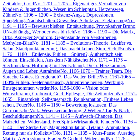
Zeitfaktor, Gold
No. 1201 – 1205 – Eigenartiges Verhalten von
Kindern & Jugendlichen, Wesen im Schlepptau, Herzensweg,
Zähne
No. 1196 – 1200 – Existenz-Angst, Depressionen,
Spiegelung, Nachtschatten-Gewächse, Schutz vor Elektrosmog
No.
1191 – 1195 – Bewusst bleiben, Enttäuschung, Provokativer Bruno,
UN-abhängig, Wer oder was bin ich
No. 1186 – 1190 – Die Matrix,
Orbs, Asperger-Syndrom, Gegenstände von Verstorbenen,
Methylen-Blau
No. 1181 – 1185 – Evolutions-Theorie, Luzifer vs.
Satan, Standpunktänderung, Das macht keinen Sinn, Sich lösen
No.
1176 – 1180 – Epilepsie, Fühlen – Spüren?, Authentisch sein
können, Einschlafen, Aus dem Nähkästchen
No. 1171 – 1175 –
Stechmücken, Hoffnung für Deutschland, Die 5. Herzkammer,
Augen und Leber, Astralreise
No. 1166-1070 – Trainer-Team, Die
Sprache Gottes, Energieraub?, Das Wetter, Brille?
No. 1161-1065 –
100% Fühlen, Seelenaustausch, Ahnenreihe heilen, Werbung,
Ernstgenommen werden
No. 1156-1060 – Vision oder
Wunschtraum, Grabovoi, Geld, Epilespie, Die Zeit nutzen
No. 1151-
1055 – Einsamkeit, Selbstgespräch, Reinkarnation, Frühere Leben
sehen, Feuer
No. 1146 – 1150 – Bewertung loslassen, Das
Germanische Volk, Wesensveränderung, 2 Welten / Tag & Nacht,
Beschuldigungen
No. 1141 – 1145 – Aufwach-Chancen, Das
Malzeichen, Widerstand, FreeSpirit-Wirksamkeit, Kinder
No. 1136 –
1140 – Der Sterbe-Ort, Magnetstimulation, Tetanus, Amputation,
Rettung nur als Kollektiv?
No. 1131 – 1135 – Kurs-Pause, Ausstieg
Matrix, Aggressionen, Fragen & Geduld, Widerstand
No. 1126 –