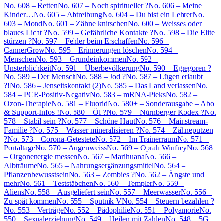
No. 608 – Retten
No. 607 – Noch spiritueller ?
No. 606 – Meine
Kinder…
No. 605 – Abtreibung
No. 604 – Du bist ein Lehrer
No.
603 – Mond
No. 601 – Zähne knirschen
No. 600 – Weisses oder
blaues Licht ?
No. 599 – Gefährliche Kontakte ?
No. 598 – Die Elite
stürzen ?
No. 597 – Fehler beim Erschaffen
No. 596 –
CannerGrow
No. 595 – Erinnerungen löschen
No. 594 –
Menschen
No. 593 – Grundeinkommen
No. 592 –
Unsterblichkeit
No. 591 – Überbevölkerung
No. 590 – Egregoren ?
No. 589 – Der Mensch
No. 588 – Jod ?
No. 587 – Lügen erlaubt
?!
No. 586 – Jenseitskontakt (2)
No. 585 – Das Land verlassen
No.
584 – PCR-Positiv-Negativ
No. 583 – mRNA-Pieks
No. 582 –
Ozon-Therapie
No. 581 – Fluorid
No. 580+ – Sonderausgabe – Abo
& Support-Infos !
No. 580 – Öl ?
No. 579 – Nürnberger Kodex ?
No.
578 – Stabil sein ?
No. 577 – Schöne Haut
No. 576 – Mainstream-
Familie ?
No. 575 – Wasser mineralisieren ?
No. 574 – Zähneputzen
?
No. 573 – Corona-Getestete
No. 572 – Im Trainerraum
No. 571 –
Portaltage
No. 570 – Augenweiss
No. 569 – Oprah Winfrey
No. 568
– Orgonenergie messen
No. 567 – Marihuana
No. 566 –
Albträume
No. 565 – Nahrungsergänzungsmittel
No. 564 –
Pflanzenbewusstsein
No. 563 – Zombies ?
No. 562 – Ängste und
mehr
No. 561 – Teststäbchen
No. 560 – Templer
No. 559 –
Aliens
No. 558 – Ausgeliefert sein
No. 557 – Meerwasser
No. 556 –
Zu spät kommen
No. 555 – Sputnik V
No. 554 – Steuern bezahlen ?
No. 553 – Verträge
No. 552 – Pädophilie
No. 551 – Polyamorie
No.
550 – Sexualerziehung
No. 549 – Heilen mit Zahlen
No. 548 – 5G