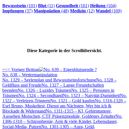
Bewusstsein
(101)
Blut
(11)
Gesundheit
(161)
Heilung
(104)
Impfungen
(37)
Manipulation
(48)
Medizin
(12)
Wandel
(169)
Diese Kategorie in der Scrollübersicht.
<<< Voriger Beitrag
No. 638 – Wettermanipulation
No. 1329 – Seelenplan und Bewusstseinsforschung
No. 1328 –
Geldfluss und Freude
No. 1327 – Lange Freundschaften
beenden
No. 1326 – Luzides Träumen
No. 1325 – Personen in
Träumen
No. 1324 – Secondhand
No. 1323 – Naivität-Dummheit
No.
1322 – Verletzen-Triggern
No. 1321 – Gold kaufen
No. 1316-1320 –
Esel Bruno, Muskeltest, Dienst am Nächsten, Wer bin ich &
Blockade & Widerstand
No. 1311-1315 – KI, Gehirntumore,
Aussehen Menschen, CTF Präsenzmodule, Goldenes Zeitalter
No.
1306-1310 – Schizophrenie, Arm & viele Kinder, Lebensdauer,
Social-Media, Putzen
No. 1301-1305 – Aura, Geld,