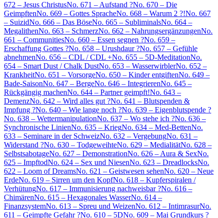
672 – Jesus Christus
No. 671 – Aufstand ?
No. 670 – Die
Geimpften
No. 669 – Gottes Sprache
No. 668 – Warum 2 ?!
No. 667
– Suizid
No. 666 – Das Böse
No. 665 – Subliminals
No. 664 –
Megalithen
No. 663 – Schmerz
No. 662 – Nahrungsergänzungen
No.
661 – Communities
No. 660 – Essen segnen ?
No. 659 –
Erschaffung Gottes ?
No. 658 – Urushdaur ?
No. 657 – Gefühle
abnehmen
No. 656 – CDL / CDL +
No. 655 – 5D-Meditation
No.
654 – Smart Dust / Chalk Dust
No. 653 – Wasserwirbler
No. 652 –
Krankheit
No. 651 – Vorsorge
No. 650 – Kinder entgiften
No. 649 –
Bade-Saison
No. 647 – Berge
No. 646 – Integrieren
No. 645 –
Rückgängig machen
No. 644 – Partner geimpft!
No. 643 –
Demenz
No. 642 – Wird alles gut ?
No. 641 – Blutspenden &
Impfung ?
No. 640 – Wie lange noch ?
No. 639 – Eigenblutspende ?
No. 638 – Wettermanipulation
No. 637 – Wo stehe ich ?
No. 636 –
Synchronische Linien
No. 635 – Krieg
No. 634 – Med-Betten
No.
633 – Seminare in der Schweiz
No. 632 – Vergebung
No. 631 –
Widerstand ?
No. 630 – Todgeweihte
No. 629 – Medialität
No. 628 –
Selbstsabotage
No. 627 – Demonstration
No. 626 – Aura & Sex
No.
625 – Impftod
No. 624 – Sex und Niesen
No. 623 – Dreadlocks
No.
622 – Loom of Dreams
No. 621 – Geistwesen sehen
No. 620 – Neue
Erde
No. 619 – Sirren um den Kopf
No. 618 – Kupferspiralen /
Verhütung
No. 617 – Immunisierung nachweisbar ?
No. 616 –
Chimären
No. 615 – Hexagonales Wasser
No. 614 –
Finanzsystem
No. 613 – Spreu und Weizen
No. 612 – Intimrasur
No.
611 – Geimpfte Gefahr ?
No. 610 – 5D
No. 609 – Mai Grundkurs ?