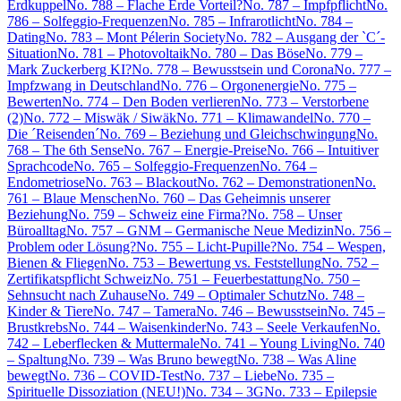
Erdkuppel
No. 788 – Flache Erde Vorteil?
No. 787 – Impfpflicht
No.
786 – Solfeggio-Frequenzen
No. 785 – Infrarotlicht
No. 784 –
Dating
No. 783 – Mont Pélerin Society
No. 782 – Ausgang der `C´-
Situation
No. 781 – Photovoltaik
No. 780 – Das Böse
No. 779 –
Mark Zuckerberg KI?
No. 778 – Bewusstsein und Corona
No. 777 –
Impfzwang in Deutschland
No. 776 – Orgonenergie
No. 775 –
Bewerten
No. 774 – Den Boden verlieren
No. 773 – Verstorbene
(2)
No. 772 – Miswäk / Siwäk
No. 771 – Klimawandel
No. 770 –
Die ´Reisenden´
No. 769 – Beziehung und Gleichschwingung
No.
768 – The 6th Sense
No. 767 – Energie-Preise
No. 766 – Intuitiver
Sprachcode
No. 765 – Solfeggio-Frequenzen
No. 764 –
Endometriose
No. 763 – Blackout
No. 762 – Demonstrationen
No.
761 – Blaue Menschen
No. 760 – Das Geheimnis unserer
Beziehung
No. 759 – Schweiz eine Firma?
No. 758 – Unser
Büroalltag
No. 757 – GNM – Germanische Neue Medizin
No. 756 –
Problem oder Lösung?
No. 755 – Licht-Pupille?
No. 754 – Wespen,
Bienen & Fliegen
No. 753 – Bewertung vs. Feststellung
No. 752 –
Zertifikatspflicht Schweiz
No. 751 – Feuerbestattung
No. 750 –
Sehnsucht nach Zuhause
No. 749 – Optimaler Schutz
No. 748 –
Kinder & Tiere
No. 747 – Tamera
No. 746 – Bewusstsein
No. 745 –
Brustkrebs
No. 744 – Waisenkinder
No. 743 – Seele Verkaufen
No.
742 – Leberflecken & Muttermale
No. 741 – Young Living
No. 740
– Spaltung
No. 739 – Was Bruno bewegt
No. 738 – Was Aline
bewegt
No. 736 – COVID-Test
No. 737 – Liebe
No. 735 –
Spirituelle Dissoziation (NEU!)
No. 734 – 3G
No. 733 – Epilepsie