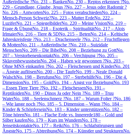
Außerirdische ?
No. 231 – Banken
No. 230 – Reptos erkennen ?
No.
229 – Grundlage, Glaube, Jesus ?
No. 227 – Jesus oder Radomir ?
No. 226 – Antworten
No. 225 – Fotos verabschieden
No. 224 –
Mensch-Person Schweiz?
No. 223 – Mutter Erde
No. 222 –
Luzifer
No. 221 – Spiegelbilder
No. 220 – Meine Vision
No. 219 –
Frage & Übung
No. 218 – Esoterik – Spiritualität
No. 217 – Alois
Irlmaier
No. 216 – Tiere & 5D
No. 215 – Beten
No. 214 – Keltische
Jahreskreisfeste ?
No. 213 – Drachenseele ?
No. 212 – Fruchtfliegen
& Motten
No. 211 – Außerirdische ?
No. 210 – Suizidale
Menschen
No. 209 – Die Bibel
No. 208 – Beziehung zu Gott
No.
207 – Verstorbenenkontakt
No. 206 – Verchipung ?
No. 205 –
Sklavenbewusstsein
No. 204 – Haben wir gewonnen ?
No. 203 –
Ohne MNS einkaufen ?
No. 202 – Fleischessen und Kinder
No. 201
– Ängste auflösen
No. 200 – Die Taufe
No. 199 – Neale Donald
Walsch
No. 198 – Berufung
No. 197 – Sterbehilfe
No. 196 – Die 4.
Dimension
No. 195 – Gold
No. 194 – Angst vor Beziehung
No. 193
– Essen Tiere Tiere ?
No. 192 – Fleischessen
No. 191 –
Reptiloiden
No. 190 – Dinos Ja oder Nein ?
No. 189 – Truu
Water
No. 188 – Seelenschmerz ?
No. 187 – Warum Folter ?
No. 186
– Wie lange noch ?
No. 185 – 5. Dimension – Wann ?
No. 184 –
Kinder & Schöpfersein
No. 183 – Kinder unterstützen
No. 182 –
Töne hören
No. 181 – Flache Erde vs. Innererde
180 – Gold und
Silber kaufen
No. 179 – Kurs im Wundern
No. 178 –
Jenseitskontakte
No. 177 – Reiki
No. 176 – Schlafstörungen und
Ängste
No. 175 – Abtreibung
No. 174 – Künstler und Strukturen
No.