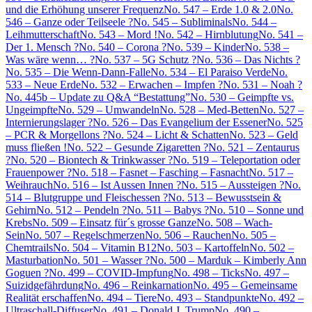
und die Erhöhung unserer Frequenz
No. 547 – Erde 1.0 & 2.0
No.
546 – Ganze oder Teilseele ?
No. 545 – Subliminals
No. 544 –
Leihmutterschaft
No. 543 – Mord !
No. 542 – Hirnblutung
No. 541 –
Der 1. Mensch ?
No. 540 – Corona ?
No. 539 – Kinder
No. 538 –
Was wäre wenn… ?
No. 537 – 5G Schutz ?
No. 536 – Das Nichts ?
No. 535 – Die Wenn-Dann-Falle
No. 534 – El Paraiso Verde
No.
533 – Neue Erde
No. 532 – Erwachen – Impfen ?
No. 531 – Noah ?
No. 445b – Update zu Q&A “Bestattung”
No. 530 – Geimpfte vs.
Ungeimpfte
No. 529 – Umwandeln
No. 528 – Med-Betten
No. 527 –
Internierungslager ?
No. 526 – Das Evangelium der Essener
No. 525
– PCR & Morgellons ?
No. 524 – Licht & Schatten
No. 523 – Geld
muss fließen !
No. 522 – Gesunde Zigaretten ?
No. 521 – Zentaurus
?
No. 520 – Biontech & Trinkwasser ?
No. 519 – Teleportation oder
Frauenpower ?
No. 518 – Fasnet – Fasching – Fasnacht
No. 517 –
Weihrauch
No. 516 – Ist Aussen Innen ?
No. 515 – Aussteigen ?
No.
514 – Blutgruppe und Fleischessen ?
No. 513 – Bewusstsein &
Gehirn
No. 512 – Pendeln ?
No. 511 – Babys ?
No. 510 – Sonne und
Krebs
No. 509 – Einsatz für´s grosse Ganze
No. 508 – Wach-
Sein
No. 507 – Regelschmerzen
No. 506 – Rauchen
No. 505 –
Chemtrails
No. 504 – Vitamin B12
No. 503 – Kartoffeln
No. 502 –
Masturbation
No. 501 – Wasser ?
No. 500 – Marduk – Kimberly Ann
Goguen ?
No. 499 – COVID-Impfung
No. 498 – Ticks
No. 497 –
Suizidgefährdung
No. 496 – Reinkarnation
No. 495 – Gemeinsame
Realität erschaffen
No. 494 – Tiere
No. 493 – Standpunkte
No. 492 –
Ultraschall-Diffuser
No. 491 – Donald J. Trump
No. 490 –