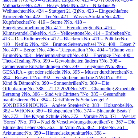
Vollnarkose
No. 426 – Heavy Metal
No. 425 – Nikolaus &
Weihnachten
No. 424 – Stuttgart 21 (2)
No. 423 – Eingeschlafene
Körperteile
No. 422 – Tee
No. 421 – Wasser-Struktur
No. 420 –
Kupferbecher
No. 419 – Sterne ?
No. 418 –
Energiewahrnehmung
No. 417 – Fremdenergien
No. 416 –
Klimawandel-Fake
No. 415 – Yellowstone
No. 414 – Erdbeben
No.
413 – Das Erdinnere
No. 412 – Blackrock
No. 411 – Politiker
No.
410 – Netflix ?
No. 409 – Brunos Seitenwechsel ?
No. 408 – Essen ?
No. 407 – Berge ?
No. 406 – Teleportation ?
No. 404 – Träume von
Bruno
No. 403 – Medienmissbrauch
No. 402 – Eheringe ?
No. 400 –
Theta-Healing ?
No. 399 – Gewohnheiten ändern ?
No. 398 –
Gemeinsame Entscheidungen ?
No. 397 – Telegonie ?
No. 396 –
GESARA – gut oder schlecht ?
No. 395 – Muster durchbrechen
No.
394 – Roswell ?
No. 392 – Verstorbene und die NWO
No. 391 –
Kind & Dämon
No. 390 – Sonnenbrillen
No. 389 – Die
Offenbarung
No. 388 – 21.12.2020
No. 387 – Channeling & mediale
Beratung ?
No. 386 – Sind wir Christen ?
No. 385 – Gesundheit
manifestieren ?
No. 384 – Geistführer & Schutzengel ?
SONDERSENDUNG – Andere Speaker
No. 383 – Holzmöbel
No.
382 – WHO
No. 380 – Blutspenden ?
No. 374 – Binaurale Beats ?
No. 373 – Die Kryon-Schule ?
No. 372 – Vorräte ?
No. 371 – Wer ist
´Soros´ ?
No. 370 – Nazi & Verschwörungstheoretiker
No. 367 – Die
Blume des Lebens
No. 363 – In Vitro ?
No. 362 – Pilze
No. 361 –
Arkturianer
No. 359 – Himmelsakupunktur
No. 358 –