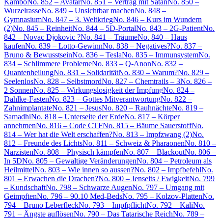
Kambo
No. 852 – Avatar
No. 851 – Vertrag mit Satan
No. 850 –
Wurzelrasse
No. 849 – Unsichtbar machen
No. 848 –
Gymnasium
No. 847 – 3. Weltkrieg
No. 846 – Kurs im Wundern
(2)
No. 845 – Reinheit
No. 844 – 5D-Portal
No. 843 – 2G-Patient
No.
842 – Novac Djokovic ?
No. 841 – Träume
No. 840 – Haus
kaufen
No. 839 – Lotto-Gewinn
No. 838 – Negatives?
No. 837 –
Bruno & Bewusstsein
No. 836 – Tesla
No. 835 – Immunsystem
No.
834 – Schlimmere Probleme
No. 833 – Q-Anon
No. 832 –
Quantenheilung
No. 831 – Solidarität
No. 830 – Warum?
No. 829 –
Seelenlos
No. 828 – Selbstmord
No. 827 – Chemtrails – 3
No. 826 –
2 Sonnen
No. 825 – Wirkungslosigkeit der Impfung
No. 824 –
Dahlke-Fasten
No. 823 – Gottes Mitverantwortung
No. 822 –
Zahnimplantate
No. 821 – Jesus
No. 820 – Rauhnächte
No. 819 –
Samadhi
No. 818 – Unterseite der Erde
No. 817 – Körper
annehmen
No. 816 – Code CTF
No. 815 – Bäume Sauerstoff
No.
814 – Wer hat die Welt erschaffen?
No. 813 – Impfzwang (2)
No.
812 – Freunde des Lichts
No. 811 – Schweiz & Pharaonen
No. 810 –
Narzisten
No. 808 – Physisch kämpfen
No. 807 – Blackout
No. 806 –
In 5D
No. 805 – Gewaltige Veränderungen
No. 804 – Petroleum als
Heilmittel
No. 803 – Wie innen so aussen?
No. 802 – Impfbefehl
No.
801 – Erwachen die Drachen?
No. 800 – Jenseits / Ewigkeit
No. 799
– Kundschaft
No. 798 – Schwarze Augen
No. 797 – Umgang mit
Geimpften
No. 796 – 90.10 Med-Beds
No. 795 – Kolzov-Platten
No.
794 – Bruno Leberfleck
No. 793 – Impfpflicht
No. 792 – Kali
No.
791 – Ängste auflösen
No. 790 – Das Tatarische Reich
No. 789 –