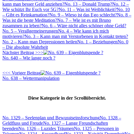
kann man besser Geld anziehen?
No. 13 – Donald Trump?
No. 12 –
Wie schützt Ihr Euch vor 5G?
No. 11 – Was ist Weiblichkeit?
No. 10
– Gibt es Reinkarnation?
No. 9 – Wieso ist das Ego schlecht?
No. 8 –
Was ist die beste Meditation?
No. 7 – Wie ist es mit Bruno
zusammen zu leben?
No. 6 – Wäre nicht alles schöner ohne Geld?
No. 5 – Verallgemeinerungen
No. 4 – Wie kann ich mich
motivieren?
No. 3 – Kann man mit Verstorbenen in Kontakt treten?
No. 2 – Kann man Depressionen heilen
No. 1 – Beziehungen
No. 0
– Die absolute Wahrheit
Nächster Beitrag >>>
No. 640 – Wie lange noch ?
<<< Voriger Beitrag
No. 638 – Wettermanipulation
Diese Kategorie in der Scrollübersicht.
No. 1329 – Seelenplan und Bewusstseinsforschung
No. 1328 –
Geldfluss und Freude
No. 1327 – Lange Freundschaften
beenden
No. 1326 – Luzides Träumen
No. 1325 – Personen in
Träumen
No. 1324 – Secondhand
No. 1323 – Naivität-Dummheit
No.