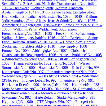
Sexualität 2x, Zeit Ablauf, Nach der Transformation
No. 1046 –
1050 – Helloween, Kohlenhydrate, Koffein, Planeten-
Abstammung
No. 1041 – 1045 – Zähne heilen, Erfolglosigkeit,
Krankheiten, Empathen & Narzisten
No. 1036 – 1040 – Kalium-
Jodit, Astrologie/Erde, Aliens, Jesus & Sünde
No. 1031 – 1035 –
Atomenergie, Regen giftig, Trinkwasser, Echte Gefühle
No. 1025 –
1030 – Walk-Ins, Penis, Wirklichkeit, Sodbrennen,
Fremdbesetzung
No. 1021 – 1025 – FreeSpirit®, Befruchtung,
Wolken, Schwangerschaft
No. 1016 – 1020 – Beziehung, Sonne,
Erde, Traumata, Ritalin
No. 1011-1015 – Corona, Sex, Unfälle,
Zuckersucht, Elektrostatik
No. 1010 – Top-Tipp
No. 1008 –
Formeln
No. 1009 – Abhängigkeit
No. 1007 – Christlich-
Charismatische Bewegung
No. 1006 – Aline – Probleme?
No. 1005
– Wunschverwirklichung
No. 1004 – Auf die Straße gehen ?
No.
1003 – Thema auflösen
No. 1002 – Ego
No. 1001 – Wasser-
Stromausfall
No. 1000 – Haarausfall
No. 999 – Kein Geld
No. 998 –
Kindergarten Erde?
No. 997 – Für andere integrieren?
No. 996 –
Wesenheiten (2)
No. 995 – Das blaue Licht
No. 994 – Widerstand
(3)
No. 993 – Frühere Leben
No. 992 – Integrieren (2)
No. 991 –
Blockaden lösen
No. 990 – Jesus (2)
No. 989 – Krankheit
No. 988 –
Mein Schatten
No. 987 – COVID-19
No. 986 – St. Germain
No. 985
– Stechmücken
No. 984 – Mensch – Person
No. 983 – Kinder
bekommen
No. 982 – Harte Zeiten – Starke Menschen
No. 981 –
Hypnose (2)
No. 980 – CTF-Verpasst?
No. 979 – Energetisch
umgeworfen
No. 978 – Person vs. Mensch
No. 977 – SIWS 6
No.