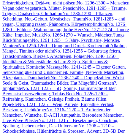
Erbstreitigkeiten, Déjà-vu, nicht präsent
No. 1296-1300 – Menschen,
Vegan oder vegetarisch, Mütter, Pension
No. 1291-1295 – Träume,
Trigger, Dualseelen, Gluthadion
No. 1286-1290 – Pflanzen,
Schedding, Neu-Geburt, Mystisches, Traum
No. 1281-1285 – anti
vegan, Ursprung rassen, Phänomen, Körperempfindung
No. 1276-
1280 – Fühlens, Wahrnehmung, hohe Herz
No. 1271-1274 – Innere
Kälte, Impulse, Musik
No. 1266-1270 – Wunsch, Mädchen/Jungs,
Rückführungen
No. 1261-1265 – 5 Jahre, Psychiatrie, Monster,
Mantren
No. 1256-1260 – Drang und Druck, Kochen mit Alkohol,
Mangel, Tinnitus oder nicht
No. 1251-1255 – Geburtstag feiern,
Transformation, Bierzelt, Anschreien, Folgen
No. 1246-1250 –
Identitäten & Widerstände, Scham & Ego, Spiritismus &
Spiritualität, Komische Massage
No. 1241-1245 – Eigener Garten,
Selbstständigkeit und Unsicherheit, Familie, Network-Marketing,
Akzeptanz – Dankbarkeit
No. 1236-1240 – Doppelzahlen, Wo ist
Seele & Geist, Traumatische Bilder, Hat Mitgefühl Grenzen?,
Implantate
No. 1231-1235 – 5D, Sonne, Traumatische Bilder,
Bewusstseinserweiterung, Tobias Beck
No. 1226-1230 –
Refreshing, Kaninchen, Geistige Freiheit, Bäume fällen,
Projekte
No. 1221- 1225 – Wein, Anrede, Empathie-Verlust,
Besetzung, Lichtkörper
No. 1216- 1220 – 1. Auftreten der
Menschen, Wünsche, D-ACH Antipathie, Besondere Menschen,
Live-Wave Pflaster
No. 1211- 1215 – Besetzungen, Coaching,
Spaltung, Liebemachen, Das Universum
No. 1206 – 1210 –
Schockerlebnisse, Hülenfrüchte & Sprossen, Advent, 3D-5D Der