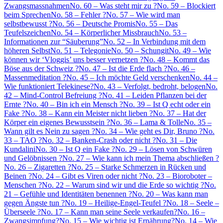
Zwangsmassnahmen
No. 60 – Was steht mir zu ?
No. 59 – Blockiert
beim Sprechen
No. 58 – Fehler ?
No. 57 – Wie wird man
selbstbewusst ?
No. 56 – Deutsche Promis
No. 55 – Das
Teufelszeichen
No. 54 – Körperlicher Missbrauch
No. 53 –
Informationen zur “Säuberung”
No. 52 – In Verbindung mit dem
höheren Selbst
No. 51 – Telegonie
No. 50 – Schungit
No. 49 – Wie
können wir ‘Vloggis’ uns besser vernetzen ?
No. 48 – Kommt das
Böse aus der Schweiz ?
No. 47 – Ist die Erde flach ?
No. 46 –
Massenmeditation ?
No. 45 – Ich möchte Geld verschenken
No. 44 –
Wie funktioniert Telekinese?
No. 43 – Verfolgt, bedroht, belogen
No.
42 – Mind-Control Befreiung ?
No. 41 – Leiden Pflanzen bei der
Ernte ?
No. 40 – Bin ich ein Mensch ?
No. 39 – Ist Q echt oder ein
Fake ?
No. 38 – Kann ein Meister nicht lieben ?
No. 37 – Hat der
Körper ein eigenes Bewusstsein ?
No. 36 – Lama & Tolle
No. 35 –
Wann gilt es Nein zu sagen ?
No. 34 – Wie geht es Dir, Bruno ?
No.
33 – TAO ?
No. 32 – Banken-Crash oder nicht ?
No. 31 – Die
Kundalini
No. 30 – Ist Q ein Fake ?
No. 29 – Lösen von Schwüren
und Gelöbnissen ?
No. 27 – Wie kann ich mein Thema abschließen ?
No. 26 – Zigaretten ?
No. 25 – Starke Schmerzen in Rücken und
Beinen ?
No. 24 – Gibt es Viren oder nicht ?
No. 23 – Bioroboter –
Menschen ?
No. 22 – Warum sind wir und die Erde so wichtig ?
No.
21 – Gefühle und Identitäten benennen ?
No. 20 – Was kann man
gegen Ängste tun ?
No. 19 – Heilige-Engel-Teufel ?
No. 18 – Seele –
Überseele ?
No. 17 – Kann man seine Seele verkaufen?
No. 16 –
Zwangsimpfung?
No. 15 – Wie wichtig ist Ernährung?
No. 14 – Wie