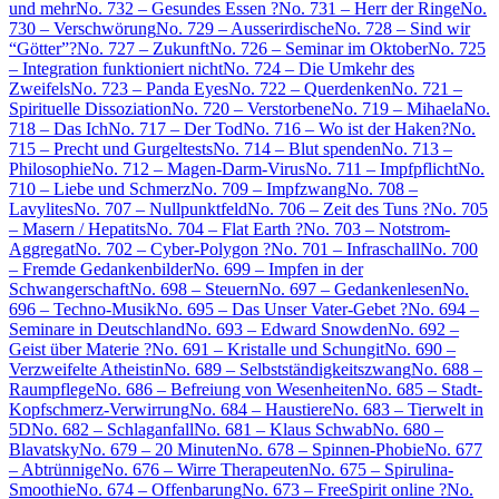
und mehr
No. 732 – Gesundes Essen ?
No. 731 – Herr der Ringe
No.
730 – Verschwörung
No. 729 – Ausserirdische
No. 728 – Sind wir
“Götter”?
No. 727 – Zukunft
No. 726 – Seminar im Oktober
No. 725
– Integration funktioniert nicht
No. 724 – Die Umkehr des
Zweifels
No. 723 – Panda Eyes
No. 722 – Querdenken
No. 721 –
Spirituelle Dissoziation
No. 720 – Verstorbene
No. 719 – Mihaela
No.
718 – Das Ich
No. 717 – Der Tod
No. 716 – Wo ist der Haken?
No.
715 – Precht und Gurgeltests
No. 714 – Blut spenden
No. 713 –
Philosophie
No. 712 – Magen-Darm-Virus
No. 711 – Impfpflicht
No.
710 – Liebe und Schmerz
No. 709 – Impfzwang
No. 708 –
Lavylites
No. 707 – Nullpunktfeld
No. 706 – Zeit des Tuns ?
No. 705
– Masern / Hepatits
No. 704 – Flat Earth ?
No. 703 – Notstrom-
Aggregat
No. 702 – Cyber-Polygon ?
No. 701 – Infraschall
No. 700
– Fremde Gedankenbilder
No. 699 – Impfen in der
Schwangerschaft
No. 698 – Steuern
No. 697 – Gedankenlesen
No.
696 – Techno-Musik
No. 695 – Das Unser Vater-Gebet ?
No. 694 –
Seminare in Deutschland
No. 693 – Edward Snowden
No. 692 –
Geist über Materie ?
No. 691 – Kristalle und Schungit
No. 690 –
Verzweifelte Atheistin
No. 689 – Selbstständigkeitszwang
No. 688 –
Raumpflege
No. 686 – Befreiung von Wesenheiten
No. 685 – Stadt-
Kopfschmerz-Verwirrung
No. 684 – Haustiere
No. 683 – Tierwelt in
5D
No. 682 – Schlaganfall
No. 681 – Klaus Schwab
No. 680 –
Blavatsky
No. 679 – 20 Minuten
No. 678 – Spinnen-Phobie
No. 677
– Abtrünnige
No. 676 – Wirre Therapeuten
No. 675 – Spirulina-
Smoothie
No. 674 – Offenbarung
No. 673 – FreeSpirit online ?
No.