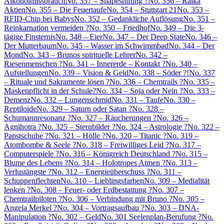
Alkoholmissbrauch
No. 357 – Shapeshifting ?
No. 356 – Raika
Aktien
No. 355 – Die Feuertaufe
No. 354 – Stuttgart 21
No. 353 –
RFID-Chip bei Babys
No. 352 – Gedankliche Auflösung
No. 351 –
Reinkarnation vermeiden ?
No. 350 – Friedhof
No. 349 – Die 3-
tägige Finsternis
No. 348 – Eier
No. 347 – Der Deep State
No. 346 –
Der Mutterbaum
No. 345 – Wasser im Schwimmbad
No. 344 – Der
Mond
No. 343 – Brunos spirituelle Lehrer
No. 342 –
Riesenmenschen ?
No. 341 – Innererde – Kontakt ?
No. 340 –
Aufstellungen
No. 339 – Vision & Geld
No. 338 – Söder ?!
No. 337
– Rituale und Sakramente lösen ?
No. 336 – Chemtrails ?
No. 335 –
Maskenpflicht in der Schule?
No. 334 – Soja oder Nein ?
No. 333 –
Demenz
No. 332 – Lungenschmid
No. 331 – Taufe
No. 330 –
Reptiloide
No. 329 – Saturn oder Satan ?
No. 328 –
Schumannresonanz ?
No. 327 – Räucherungen ?
No. 326 –
Agnihotra ?
No. 325 – Sternbilder ?
No. 324 – Astrologie ?
No. 322 –
Papstschuhe ?
No. 321 – Hölle ?
No. 320 – Titanic ?
No. 319 –
Atombombe & Seele ?
No. 318 – Freiwilliges Leid ?
No. 317 –
Computerspiele ?
No. 316 – Königreich Deutschland ?
No. 315 –
Blume des Lebens ?
No. 314 – Holotropes Atmen ?
No. 313 –
Verlustängste ?
No. 312 – Energieüberschuss ?
No. 311 –
Schuppenflechten
No. 310 – Lieblingsfarben
No. 309 – Medialität
lenken ?
No. 308 – Feuer- oder Erdbestattung ?
No. 307 –
Chemtrailpiloten ?
No. 306 – Verbindung mit Bruno ?
No. 305 –
Angela Merkel ?
No. 304 – Vortragsaufbau ?
No. 303 – DNA-
Manipulation ?
No. 302 – Geld
No. 301 Seelenplan-Berufung ?
No.