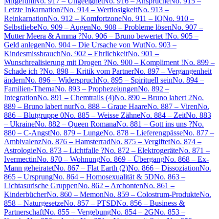
Mitgefühl
No. 917 – Ungeeignet
No. 916 – Ansprüche
No. 915 –
Letzte Inkarnation?
No. 914 – Wertlosigkeit
No. 913 –
Reinkarnation
No. 912 – Komfortzone
No. 911 – IQ
No. 910 –
Selbstliebe
No. 909 – Augen
No. 908 – Probleme lösen
No. 907 –
Mutter Meera & Amma ?
No. 906 – Bruno bewertet !
No. 905 –
Geld anlegen
No. 904 – Die Ursache von Wut
No. 903 –
Kindesmissbrauch
No. 902 – Ehrlichkeit
No. 901 –
Wunschrealisierung mit Drogen ?
No. 900 – Kompliment !
No. 899 –
Schade ich ?
No. 898 – Kritik vom Partner
No. 897 – Vergangenheit
ändern
No. 896 – Widerspruch
No. 895 – Spirituell sein
No. 894 –
Familien-Thema
No. 893 – Prophezeiungen
No. 892 –
Integration
No. 891 – Chemtrails (4)
No. 890 – Bruno labert 2
No.
889 – Bruno labert nur
No. 888 – Graue Haare
No. 887 – Viren
No.
886 – Blutgruppe 0
No. 885 – Weisse Zähne
No. 884 – Zeit
No. 883
– Ukraine
No. 882 – Queen Romana
No. 881 – Gott ins uns ?
No.
880 – C-Angst
No. 879 – Lunge
No. 878 – Lieferengpässe
No. 877 –
Ambivalenz
No. 876 – Hamsterrad
No. 875 – Vergiftet
No. 874 –
Astrologie
No. 873 – Lichtfalle ?
No. 872 – Elektrogeräte
No. 871 –
Ivermectin
No. 870 – Wohnung
No. 869 – Übergang
No. 868 – Ex-
Mann geheiratet
No. 867 – Flat Earth (2)
No. 866 – Dissoziation
No.
865 – Ursprung
No. 864 – Homosexualität & 5D
No. 863 –
Lichtasurische Gruppen
No. 862 – Archonten
No. 861 –
Kinderbücher
No. 860 – Memon
No. 859 – Colostrum-Produkte
No.
858 – Naturgesetze
No. 857 – PTSD
No. 856 – Business &
Partnerschaft
No. 855 – Vergebung
No. 854 – 2G
No. 853 –