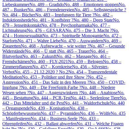
Liebeskummer
No. 489 – Gradido
No. 488 – Emotionen stoppen
No.
487 – Bunker
No. 486 – Fremdenergien
No. 485 – Selbstgespräche ?
No. 484 – Bücher
No. 483 – Impfungen für Tiere ?
No. 482 –
Induktionsherde
No. 481 – Kopfhörer ?
No. 480 – Deep State
No.
479 – Jenseitskontakt
No. 478 – Psychopharmaka
No. 477 –
Lichtnahrung
No. 476 – GESARA
No. 475 – Die 3. Macht ?
No.
474 – Homosexualität
No. 473 – Spirituelle Monogamie
No. 472 –
Starforts
No. 471 – Wahre Liebe
No. 470 – Auswandern
No. 469 –
Zigaretten
No. 468 – Aufgewacht – wie weiter ?
No. 467 – Gesunde
Widerstände
No. 466 – Ü statt i
No. 465 – Trauer
No. 464 –
Blutverlust
No. 463 – Zukunft
No. 462 – Massage
No. 461 –
Fremdschämen
No. 460 – FLY-2021
No. 459 – Belogen
No. 458 –
Zimmerpflanzen
No. 457 – Kornkreise
No. 456 – Silvester-
Verbot
No. 455 – 21.12.2020 ? No.2
No. 454 – Transzendentale
Meditation
No. 453 – Politiker und ihre Show ?
No. 452 –
Aggression
No. 451 – Das Salz in den Meeren ?
No. 450 – COVID-
Impfung ?
No. 449 – Die FreeSpirit-Farbe ?
No. 448 – Niedere
Wesen sehen ?
No. 447 – Augenzwinkern ?
No. 446 – Anabiose
No.
445 – Bestattung
No. 444 – PCR-Test
No. 443 – Seelenlose Tiere
No.
442 – Das Mittelalter und die Pest
No. 441 – Waldorfschule
No. 440
– Organspende
No. 439 – Konisation
No. 438 –
Schöpferbewusstsein
No. 437 – Pyramiden
No. 436 – Wölfe
No. 435
– Manifestieren
No. 434 – Business-Seele ?
No. 433 –
Ohrenpfeifen
No. 432 – Ballast abwerfen
No. 431 – Welche Fragen
habt Ihr ?
No. 430 – Gefallene Engel
No. 429 – Q+A 666
No. 428 –