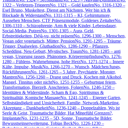
1322 – Verletzen-Triggern
No. 1321 – Gold kaufen
No. 1316-1320 –
Esel Bruno, Muskeltest, Dienst am Nächsten, Wer bin ich &
Blockade & Widerstand
No. 1311-1315 – KI, Gehirntumore,
Aussehen Menschen, CTF Präsenzmodule, Goldenes Zeitalter
No.
1306-1310 – Schizophrenie, Arm & viele Kinder, Lebensdauer,
Social-Media, Putzen
No. 1301-1305 – Aura, Geld,
Erbstreitigkeiten, Déjà-vu, nicht präsent
No. 1296-1300 – Menschen,
Vegan oder vegetarisch, Mütter, Pension
No. 1291-1295 – Träume,
Trigger, Dualseelen, Gluthadion
No. 1286-1290 – Pflanzen,
Schedding, Neu-Geburt, Mystisches, Traum
No. 1281-1285 – anti
vegan, Ursprung rassen, Phänomen, Körperempfindung
No. 1276-
1280 – Fühlens, Wahrnehmung, hohe Herz
No. 1271-1274 – Innere
Kälte, Impulse, Musik
No. 1266-1270 – Wunsch, Mädchen/Jungs,
Rückführungen
No. 1261-1265 – 5 Jahre, Psychiatrie, Monster,
Mantren
No. 1256-1260 – Drang und Druck, Kochen mit Alkohol,
Mangel, Tinnitus oder nicht
No. 1251-1255 – Geburtstag feiern,
Transformation, Bierzelt, Anschreien, Folgen
No. 1246-1250 –
Identitäten & Widerstände, Scham & Ego, Spiritismus &
Spiritualität, Komische Massage
No. 1241-1245 – Eigener Garten,
Selbstständigkeit und Unsicherheit, Familie, Network-Marketing,
Akzeptanz – Dankbarkeit
No. 1236-1240 – Doppelzahlen, Wo ist
Seele & Geist, Traumatische Bilder, Hat Mitgefühl Grenzen?,
Implantate
No. 1231-1235 – 5D, Sonne, Traumatische Bilder,
Bewusstseinserweiterung, Tobias Beck
No. 1226-1230 –