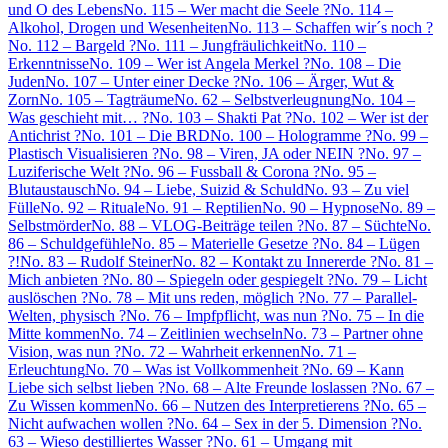
und O des Lebens
No. 115 – Wer macht die Seele ?
No. 114 –
Alkohol, Drogen und Wesenheiten
No. 113 – Schaffen wir´s noch ?
No. 112 – Bargeld ?
No. 111 – Jungfräulichkeit
No. 110 –
Erkenntnisse
No. 109 – Wer ist Angela Merkel ?
No. 108 – Die
Juden
No. 107 – Unter einer Decke ?
No. 106 – Ärger, Wut &
Zorn
No. 105 – Tagträume
No. 62 – Selbstverleugnung
No. 104 –
Was geschieht mit… ?
No. 103 – Shakti Pat ?
No. 102 – Wer ist der
Antichrist ?
No. 101 – Die BRD
No. 100 – Hologramme ?
No. 99 –
Plastisch Visualisieren ?
No. 98 – Viren, JA oder NEIN ?
No. 97 –
Luziferische Welt ?
No. 96 – Fussball & Corona ?
No. 95 –
Blutaustausch
No. 94 – Liebe, Suizid & Schuld
No. 93 – Zu viel
Fülle
No. 92 – Rituale
No. 91 – Reptilien
No. 90 – Hypnose
No. 89 –
Selbstmörder
No. 88 – VLOG-Beiträge teilen ?
No. 87 – Süchte
No.
86 – Schuldgefühle
No. 85 – Materielle Gesetze ?
No. 84 – Lügen
?!
No. 83 – Rudolf Steiner
No. 82 – Kontakt zu Innererde ?
No. 81 –
Mich anbieten ?
No. 80 – Spiegeln oder gespiegelt ?
No. 79 – Licht
auslöschen ?
No. 78 – Mit uns reden, möglich ?
No. 77 – Parallel-
Welten, physisch ?
No. 76 – Impfpflicht, was nun ?
No. 75 – In die
Mitte kommen
No. 74 – Zeitlinien wechseln
No. 73 – Partner ohne
Vision, was nun ?
No. 72 – Wahrheit erkennen
No. 71 –
Erleuchtung
No. 70 – Was ist Vollkommenheit ?
No. 69 – Kann
Liebe sich selbst lieben ?
No. 68 – Alte Freunde loslassen ?
No. 67 –
Zu Wissen kommen
No. 66 – Nutzen des Interpretierens ?
No. 65 –
Nicht aufwachen wollen ?
No. 64 – Sex in der 5. Dimension ?
No.
63 – Wieso destilliertes Wasser ?
No. 61 – Umgang mit