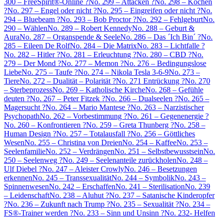
300 – FreeSpirit®-Online ?
No. 299 – Attacken ?
No. 298 – Kochen
?
No. 297 – Engel oder nicht ?
No. 295 – Eingreifen oder nicht ?
No.
294 – Bluebeam ?
No. 293 – Bob Proctor ?
No. 292 – Fehlgeburt
No.
290 – Wählen
No. 289 – Robert Kennedy
No. 288 – Geburt &
Aura
No. 287 – Organspende & Seele
No. 286 – Das ´Ich Bin´ ?
No.
285 – Eileen De Rolf
No. 284 – Die Matrix
No. 283 – Lichtfalle ?
No. 282 – Hitler ?
No. 281 – Erleuchtung ?
No. 280 – CBD ?
No.
279 – Der Mond ?
No. 277 – Memon ?
No. 276 – Bedingungslose
Liebe
No. 275 – Taufe ?
No. 274 – Nikola Tesla 3-6-9
No. 273 –
Tiere
No. 272 – Dualität – Polarität ?
No. 271 Entrückung ?
No. 270
– Sterbeprozess
No. 269 – Katholische Kirche
No. 268 – Gefühle
deuten ?
No. 267 – Peter Fitzek ?
No. 266 – Dualseelen ?
No. 265 –
Magersucht ?
No. 264 – Mario Mantese ?
No. 263 – Narzistischer
Psychopath
No. 262 – Vorbestimmung ?
No. 261 – Gegenenergie ?
No. 260 – Konfrontieren ?
No. 259 – Greta Thunberg ?
No. 258 –
Human Design ?
No. 257 – Totalausfall ?
No. 256 – Göttliches
Wesen
No. 255 – Christina von Dreien
No. 254 – Kaffee
No. 253 –
Seelenfamilie
No. 252 – Verdrängen
No. 251 – Selbstbewusstsein
No.
250 – Seelenweg ?
No. 249 – Seelenanteile zurückholen
No. 248 –
Ulf Diebel ?
No. 247 – Aleister Crowly
No. 246 – Besetzungen
erkennen
No. 245 – Transsexualität
No. 244 – Symbolik
No. 243 –
Spinnenwesen
No. 242 – Erschaffen
No. 241 – Sterilisation
No. 239
– Leidenschaft
No. 238 – Aluhut ?
No. 237 – Satanische Kinderopfer
?
No. 236 – Zukunft nach Trump ?
No. 235 – Sexualität ?
No. 234 –
FS®-Trainer werden ?
No. 233 – Sinn und Unsinn ?
No. 232- Helfen