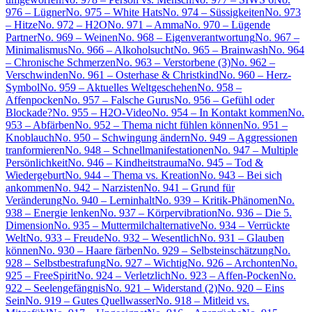
976 – Lügner
No. 975 – White Hats
No. 974 – Süssigkeiten
No. 973
– Hitze
No. 972 – H2O
No. 971 – Amma
No. 970 – Lügende
Partner
No. 969 – Weinen
No. 968 – Eigenverantwortung
No. 967 –
Minimalismus
No. 966 – Alkoholsucht
No. 965 – Brainwash
No. 964
– Chronische Schmerzen
No. 963 – Verstorbene (3)
No. 962 –
Verschwinden
No. 961 – Osterhase & Christkind
No. 960 – Herz-
Symbol
No. 959 – Aktuelles Weltgeschehen
No. 958 –
Affenpocken
No. 957 – Falsche Gurus
No. 956 – Gefühl oder
Blockade?
No. 955 – H2O-Video
No. 954 – In Kontakt kommen
No.
953 – Abfärben
No. 952 – Thema nicht fühlen können
No. 951 –
Knoblauch
No. 950 – Schwingung ändern
No. 949 – Aggressionen
tranformieren
No. 948 – Schnellmanifestationen
No. 947 – Multiple
Persönlichkeit
No. 946 – Kindheitstrauma
No. 945 – Tod &
Wiedergeburt
No. 944 – Thema vs. Kreation
No. 943 – Bei sich
ankommen
No. 942 – Narzisten
No. 941 – Grund für
Veränderung
No. 940 – Lerninhalt
No. 939 – Kritik-Phänomen
No.
938 – Energie lenken
No. 937 – Körpervibration
No. 936 – Die 5.
Dimension
No. 935 – Muttermilchalternative
No. 934 – Verrückte
Welt
No. 933 – Freude
No. 932 – Wesentlich
No. 931 – Glauben
können
No. 930 – Haare färben
No. 929 – Selbsteinschätzung
No.
928 – Selbstbestrafung
No. 927 – Wichtig
No. 926 – Archonten
No.
925 – FreeSpirit
No. 924 – Verletzlich
No. 923 – Affen-Pocken
No.
922 – Seelengefängnis
No. 921 – Widerstand (2)
No. 920 – Eins
Sein
No. 919 – Gutes Quellwasser
No. 918 – Mitleid vs.