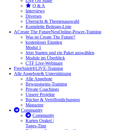
Live On Stage
Q & A
Interviews
Diverses
Übersicht & Themenauswahl
Komplette Beitrags-Liste
A
Create The Future
Neu
Online-Power-Training
Was ist Create The Future?
kostenloser Einstieg
Modul 1
Jetzt Starten und ein Paket auswählen
Module im Überblick
CTF Live-Webinare
FreeSpirit®
LIVE-Training
Alle Angebote
& Unterstützung
Alle Angebote
Bewusstseins-Training
Private Coachings
Unsere Projekte
Bücher & Veröffentlichungen
Magazine
Community
Community
Karten Orakel /
Tages-Tipp