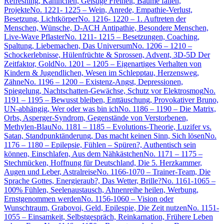
Refreshing, Kaninchen, Geistige Freiheit, Bäume fällen,
Projekte
No. 1221- 1225 – Wein, Anrede, Empathie-Verlust,
Besetzung, Lichtkörper
No. 1216- 1220 – 1. Auftreten der
Menschen, Wünsche, D-ACH Antipathie, Besondere Menschen,
Live-Wave Pflaster
No. 1211- 1215 – Besetzungen, Coaching,
Spaltung, Liebemachen, Das Universum
No. 1206 – 1210 –
Schockerlebnisse, Hülenfrüchte & Sprossen, Advent, 3D-5D Der
Zeitfaktor, Gold
No. 1201 – 1205 – Eigenartiges Verhalten von
Kindern & Jugendlichen, Wesen im Schlepptau, Herzensweg,
Zähne
No. 1196 – 1200 – Existenz-Angst, Depressionen,
Spiegelung, Nachtschatten-Gewächse, Schutz vor Elektrosmog
No.
1191 – 1195 – Bewusst bleiben, Enttäuschung, Provokativer Bruno,
UN-abhängig, Wer oder was bin ich
No. 1186 – 1190 – Die Matrix,
Orbs, Asperger-Syndrom, Gegenstände von Verstorbenen,
Methylen-Blau
No. 1181 – 1185 – Evolutions-Theorie, Luzifer vs.
Satan, Standpunktänderung, Das macht keinen Sinn, Sich lösen
No.
1176 – 1180 – Epilepsie, Fühlen – Spüren?, Authentisch sein
können, Einschlafen, Aus dem Nähkästchen
No. 1171 – 1175 –
Stechmücken, Hoffnung für Deutschland, Die 5. Herzkammer,
Augen und Leber, Astralreise
No. 1166-1070 – Trainer-Team, Die
Sprache Gottes, Energieraub?, Das Wetter, Brille?
No. 1161-1065 –
100% Fühlen, Seelenaustausch, Ahnenreihe heilen, Werbung,
Ernstgenommen werden
No. 1156-1060 – Vision oder
Wunschtraum, Grabovoi, Geld, Epilespie, Die Zeit nutzen
No. 1151-
1055 – Einsamkeit, Selbstgespräch, Reinkarnation, Frühere Leben