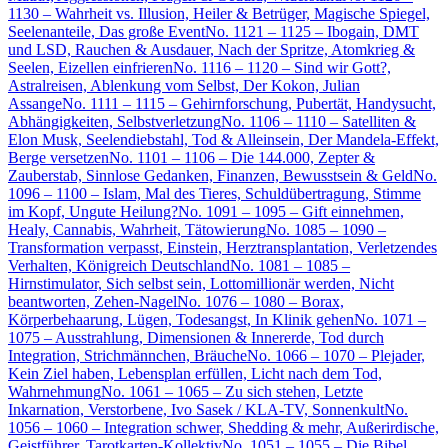
1130 – Wahrheit vs. Illusion, Heiler & Betrüger, Magische Spiegel,
Seelenanteile, Das große Event
No. 1121 – 1125 – Ibogain, DMT
und LSD, Rauchen & Ausdauer, Nach der Spritze, Atomkrieg &
Seelen, Eizellen einfrieren
No. 1116 – 1120 – Sind wir Gott?,
Astralreisen, Ablenkung vom Selbst, Der Kokon, Julian
Assange
No. 1111 – 1115 – Gehirnforschung, Pubertät, Handysucht,
Abhängigkeiten, Selbstverletzung
No. 1106 – 1110 – Satelliten &
Elon Musk, Seelendiebstahl, Tod & Alleinsein, Der Mandela-Effekt,
Berge versetzen
No. 1101 – 1106 – Die 144.000, Zepter &
Zauberstab, Sinnlose Gedanken, Finanzen, Bewusstsein & Geld
No.
1096 – 1100 – Islam, Mal des Tieres, Schuldübertragung, Stimme
im Kopf, Ungute Heilung?
No. 1091 – 1095 – Gift einnehmen,
Healy, Cannabis, Wahrheit, Tätowierung
No. 1085 – 1090 –
Transformation verpasst, Einstein, Herztransplantation, Verletzendes
Verhalten, Königreich Deutschland
No. 1081 – 1085 –
Hirnstimulator, Sich selbst sein, Lottomillionär werden, Nicht
beantworten, Zehen-Nagel
No. 1076 – 1080 – Borax,
Körperbehaarung, Lügen, Todesangst, In Klinik gehen
No. 1071 –
1075 – Ausstrahlung, Dimensionen & Innererde, Tod durch
Integration, Strichmännchen, Bräuche
No. 1066 – 1070 – Plejader,
Kein Ziel haben, Lebensplan erfüllen, Licht nach dem Tod,
Wahrnehmung
No. 1061 – 1065 – Zu sich stehen, Letzte
Inkarnation, Verstorbene, Ivo Sasek / KLA-TV, Sonnenkult
No.
1056 – 1060 – Integration schwer, Shedding & mehr, Außerirdische,
Geistführer, Tarotkarten-Kollektiv
No. 1051 – 1055 – Die Bibel,