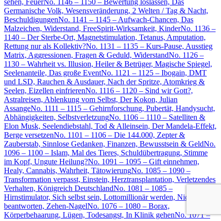
sehen, Feuer
No. 1146 – 1150 – Bewertung loslassen, Das
Germanische Volk, Wesensveränderung, 2 Welten / Tag & Nacht,
Beschuldigungen
No. 1141 – 1145 – Aufwach-Chancen, Das
Malzeichen, Widerstand, FreeSpirit-Wirksamkeit, Kinder
No. 1136 –
1140 – Der Sterbe-Ort, Magnetstimulation, Tetanus, Amputation,
Rettung nur als Kollektiv?
No. 1131 – 1135 – Kurs-Pause, Ausstieg
Matrix, Aggressionen, Fragen & Geduld, Widerstand
No. 1126 –
1130 – Wahrheit vs. Illusion, Heiler & Betrüger, Magische Spiegel,
Seelenanteile, Das große Event
No. 1121 – 1125 – Ibogain, DMT
und LSD, Rauchen & Ausdauer, Nach der Spritze, Atomkrieg &
Seelen, Eizellen einfrieren
No. 1116 – 1120 – Sind wir Gott?,
Astralreisen, Ablenkung vom Selbst, Der Kokon, Julian
Assange
No. 1111 – 1115 – Gehirnforschung, Pubertät, Handysucht,
Abhängigkeiten, Selbstverletzung
No. 1106 – 1110 – Satelliten &
Elon Musk, Seelendiebstahl, Tod & Alleinsein, Der Mandela-Effekt,
Berge versetzen
No. 1101 – 1106 – Die 144.000, Zepter &
Zauberstab, Sinnlose Gedanken, Finanzen, Bewusstsein & Geld
No.
1096 – 1100 – Islam, Mal des Tieres, Schuldübertragung, Stimme
im Kopf, Ungute Heilung?
No. 1091 – 1095 – Gift einnehmen,
Healy, Cannabis, Wahrheit, Tätowierung
No. 1085 – 1090 –
Transformation verpasst, Einstein, Herztransplantation, Verletzendes
Verhalten, Königreich Deutschland
No. 1081 – 1085 –
Hirnstimulator, Sich selbst sein, Lottomillionär werden, Nicht
beantworten, Zehen-Nagel
No. 1076 – 1080 – Borax,
Körperbehaarung, Lügen, Todesangst, In Klinik gehen
No. 1071 –