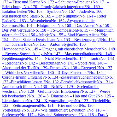
173 – Tiere und Karma
No. 172 – Schumann-Frequenz
No. 171 –
Edelschungit
No. 170 – Prophylaktisch integrieren?
No. 169 –
Isolation heilen?
No. 168 – Symbole
No. 167 – Juden
No. 166 –
Missbrauch und Stars
No. 165 – Der Nullpunkt
No. 164 – Roter
Faden
No. 163 – Wesenheiten
No. 162- Ägypten und die
Zedernuss
No. 161 – Blutgruppen
No. 160 – Das ´Amen´
No. 159 –
Der Wut vertrauen
No. 158 – FS-Compassion
No. 157 – Menschlich
oder nicht ?
No. 156 – Magie
No. 155 – Sind Katzen Aliens ?
No.
154 – Deep State in Deutschland
No. 153 – Besetzungen (2)
No. 152
– Ich bin am Ende
No. 151 – Anton Styger
No. 150 –
Homöopathie
No. 149 – Umgang mit chaotischen Menschen
No. 148
– Reverse Speech Analysis
No. 147 – Massenmeditationen
No. 146 –
Reptilienaugen
No. 145 – Nicht-Menschen
No. 144 – Tantra
No. 143
– Resonanz
No. 142 – Besetzungen
No. 141 – Sport ?
No. 140 –
Altern und der Tod
No. 139- Demenz
No. 138 – Erzengel ?
No. 137
– Wirkliches Verzeihen
No. 136 – 3 Tage Finsternis ?
No. 135 –
Corona-Irrsinn Umgang ?
No. 134 -Zigarettenraucheinnebelung
No.
133 -Einschläfern lassen ?
No. 132 -Persönlichkeitsanteile
No. 131 –
Authentisch fühlen
No. 130 – Neid
No. 129 – Seelenfamilie
wechseln ?
No. 128 – Gefühle oder Emotionen ?
No. 127 – Werde
ich beobachtet ?
No. 126 – 5. Dimension – Hab und Gut ?
No. 125 –
Liebeskummer
No. 124 – Kryptowährungen
No. 123 – Tierleid
No.
122 – Zeitmanagement
No. 121 – Hier und dort
No. 120 –
Vorhersage ?
No. 119 – Wie funktioniert Levitation ?
No. 118 –
Seelenweg
No. 117 – Was sind Spinnenwesen ?
No. 116 – Das A