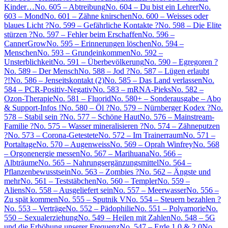
Kinder…
No. 605 – Abtreibung
No. 604 – Du bist ein Lehrer
No.
603 – Mond
No. 601 – Zähne knirschen
No. 600 – Weisses oder
blaues Licht ?
No. 599 – Gefährliche Kontakte ?
No. 598 – Die Elite
stürzen ?
No. 597 – Fehler beim Erschaffen
No. 596 –
CannerGrow
No. 595 – Erinnerungen löschen
No. 594 –
Menschen
No. 593 – Grundeinkommen
No. 592 –
Unsterblichkeit
No. 591 – Überbevölkerung
No. 590 – Egregoren ?
No. 589 – Der Mensch
No. 588 – Jod ?
No. 587 – Lügen erlaubt
?!
No. 586 – Jenseitskontakt (2)
No. 585 – Das Land verlassen
No.
584 – PCR-Positiv-Negativ
No. 583 – mRNA-Pieks
No. 582 –
Ozon-Therapie
No. 581 – Fluorid
No. 580+ – Sonderausgabe – Abo
& Support-Infos !
No. 580 – Öl ?
No. 579 – Nürnberger Kodex ?
No.
578 – Stabil sein ?
No. 577 – Schöne Haut
No. 576 – Mainstream-
Familie ?
No. 575 – Wasser mineralisieren ?
No. 574 – Zähneputzen
?
No. 573 – Corona-Getestete
No. 572 – Im Trainerraum
No. 571 –
Portaltage
No. 570 – Augenweiss
No. 569 – Oprah Winfrey
No. 568
– Orgonenergie messen
No. 567 – Marihuana
No. 566 –
Albträume
No. 565 – Nahrungsergänzungsmittel
No. 564 –
Pflanzenbewusstsein
No. 563 – Zombies ?
No. 562 – Ängste und
mehr
No. 561 – Teststäbchen
No. 560 – Templer
No. 559 –
Aliens
No. 558 – Ausgeliefert sein
No. 557 – Meerwasser
No. 556 –
Zu spät kommen
No. 555 – Sputnik V
No. 554 – Steuern bezahlen ?
No. 553 – Verträge
No. 552 – Pädophilie
No. 551 – Polyamorie
No.
550 – Sexualerziehung
No. 549 – Heilen mit Zahlen
No. 548 – 5G
und die Erhöhung unserer Frequenz
No. 547 – Erde 1.0 & 2.0
No.