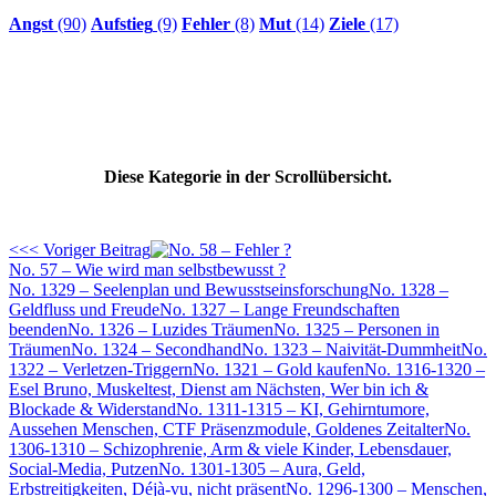
Angst
(90)
Aufstieg
(9)
Fehler
(8)
Mut
(14)
Ziele
(17)
Diese Kategorie in der Scrollübersicht.
<<< Voriger Beitrag
No. 57 – Wie wird man selbstbewusst ?
No. 1329 – Seelenplan und Bewusstseinsforschung
No. 1328 –
Geldfluss und Freude
No. 1327 – Lange Freundschaften
beenden
No. 1326 – Luzides Träumen
No. 1325 – Personen in
Träumen
No. 1324 – Secondhand
No. 1323 – Naivität-Dummheit
No.
1322 – Verletzen-Triggern
No. 1321 – Gold kaufen
No. 1316-1320 –
Esel Bruno, Muskeltest, Dienst am Nächsten, Wer bin ich &
Blockade & Widerstand
No. 1311-1315 – KI, Gehirntumore,
Aussehen Menschen, CTF Präsenzmodule, Goldenes Zeitalter
No.
1306-1310 – Schizophrenie, Arm & viele Kinder, Lebensdauer,
Social-Media, Putzen
No. 1301-1305 – Aura, Geld,
Erbstreitigkeiten, Déjà-vu, nicht präsent
No. 1296-1300 – Menschen,