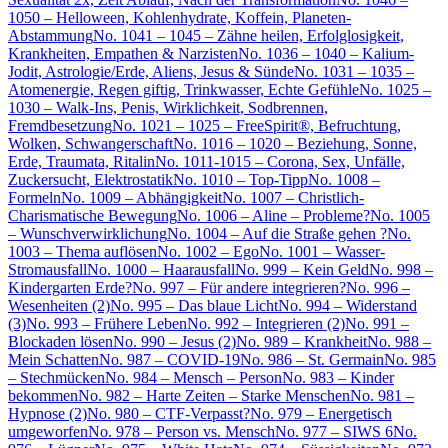
1050 – Helloween, Kohlenhydrate, Koffein, Planeten-
Abstammung
No. 1041 – 1045 – Zähne heilen, Erfolglosigkeit,
Krankheiten, Empathen & Narzisten
No. 1036 – 1040 – Kalium-
Jodit, Astrologie/Erde, Aliens, Jesus & Sünde
No. 1031 – 1035 –
Atomenergie, Regen giftig, Trinkwasser, Echte Gefühle
No. 1025 –
1030 – Walk-Ins, Penis, Wirklichkeit, Sodbrennen,
Fremdbesetzung
No. 1021 – 1025 – FreeSpirit®, Befruchtung,
Wolken, Schwangerschaft
No. 1016 – 1020 – Beziehung, Sonne,
Erde, Traumata, Ritalin
No. 1011-1015 – Corona, Sex, Unfälle,
Zuckersucht, Elektrostatik
No. 1010 – Top-Tipp
No. 1008 –
Formeln
No. 1009 – Abhängigkeit
No. 1007 – Christlich-
Charismatische Bewegung
No. 1006 – Aline – Probleme?
No. 1005
– Wunschverwirklichung
No. 1004 – Auf die Straße gehen ?
No.
1003 – Thema auflösen
No. 1002 – Ego
No. 1001 – Wasser-
Stromausfall
No. 1000 – Haarausfall
No. 999 – Kein Geld
No. 998 –
Kindergarten Erde?
No. 997 – Für andere integrieren?
No. 996 –
Wesenheiten (2)
No. 995 – Das blaue Licht
No. 994 – Widerstand
(3)
No. 993 – Frühere Leben
No. 992 – Integrieren (2)
No. 991 –
Blockaden lösen
No. 990 – Jesus (2)
No. 989 – Krankheit
No. 988 –
Mein Schatten
No. 987 – COVID-19
No. 986 – St. Germain
No. 985
– Stechmücken
No. 984 – Mensch – Person
No. 983 – Kinder
bekommen
No. 982 – Harte Zeiten – Starke Menschen
No. 981 –
Hypnose (2)
No. 980 – CTF-Verpasst?
No. 979 – Energetisch
umgeworfen
No. 978 – Person vs. Mensch
No. 977 – SIWS 6
No.