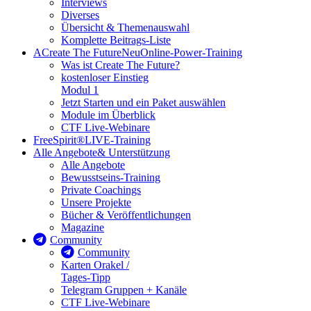
Interviews
Diverses
Übersicht & Themenauswahl
Komplette Beitrags-Liste
A
Create The Future
Neu
Online-Power-Training
Was ist Create The Future?
kostenloser Einstieg
Modul 1
Jetzt Starten und ein Paket auswählen
Module im Überblick
CTF Live-Webinare
FreeSpirit®
LIVE-Training
Alle Angebote
& Unterstützung
Alle Angebote
Bewusstseins-Training
Private Coachings
Unsere Projekte
Bücher & Veröffentlichungen
Magazine
Community
Community
Karten Orakel /
Tages-Tipp
Telegram Gruppen + Kanäle
CTF Live-Webinare