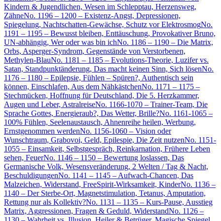
Kindern & Jugendlichen, Wesen im Schlepptau, Herzensweg,
Zähne
No. 1196 – 1200 – Existenz-Angst, Depressionen,
Spiegelung, Nachtschatten-Gewächse, Schutz vor Elektrosmog
No.
1191 – 1195 – Bewusst bleiben, Enttäuschung, Provokativer Bruno,
UN-abhängig, Wer oder was bin ich
No. 1186 – 1190 – Die Matrix,
Orbs, Asperger-Syndrom, Gegenstände von Verstorbenen,
Methylen-Blau
No. 1181 – 1185 – Evolutions-Theorie, Luzifer vs.
Satan, Standpunktänderung, Das macht keinen Sinn, Sich lösen
No.
1176 – 1180 – Epilepsie, Fühlen – Spüren?, Authentisch sein
können, Einschlafen, Aus dem Nähkästchen
No. 1171 – 1175 –
Stechmücken, Hoffnung für Deutschland, Die 5. Herzkammer,
Augen und Leber, Astralreise
No. 1166-1070 – Trainer-Team, Die
Sprache Gottes, Energieraub?, Das Wetter, Brille?
No. 1161-1065 –
100% Fühlen, Seelenaustausch, Ahnenreihe heilen, Werbung,
Ernstgenommen werden
No. 1156-1060 – Vision oder
Wunschtraum, Grabovoi, Geld, Epilespie, Die Zeit nutzen
No. 1151-
1055 – Einsamkeit, Selbstgespräch, Reinkarnation, Frühere Leben
sehen, Feuer
No. 1146 – 1150 – Bewertung loslassen, Das
Germanische Volk, Wesensveränderung, 2 Welten / Tag & Nacht,
Beschuldigungen
No. 1141 – 1145 – Aufwach-Chancen, Das
Malzeichen, Widerstand, FreeSpirit-Wirksamkeit, Kinder
No. 1136 –
1140 – Der Sterbe-Ort, Magnetstimulation, Tetanus, Amputation,
Rettung nur als Kollektiv?
No. 1131 – 1135 – Kurs-Pause, Ausstieg
Matrix, Aggressionen, Fragen & Geduld, Widerstand
No. 1126 –
1130 – Wahrheit vs. Illusion, Heiler & Betrüger, Magische Spiegel,