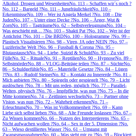
Alkohol, Drogen und Wesenheiten
No. 113 – Schaffen wir´s noch ?
No. 112 – Bargeld ?
No. 111 – Jungfräulichkeit
No. 110 –
Erkenntnisse
No. 109 – Wer ist Angela Merkel ?
No. 108 – Die
Juden
No. 107 – Unter einer Decke ?
No. 106 – Ärger, Wut &
Zorn
No. 105 – Tagträume
No. 62 – Selbstverleugnung
No. 104 –
Was geschieht mit… ?
No. 103 – Shakti Pat ?
No. 102 – Wer ist der
Antichrist ?
No. 101 – Die BRD
No. 100 – Hologramme ?
No. 99 –
Plastisch Visualisieren ?
No. 98 – Viren, JA oder NEIN ?
No. 97 –
Luziferische Welt ?
No. 96 – Fussball & Corona ?
No. 95 –
Blutaustausch
No. 94 – Liebe, Suizid & Schuld
No. 93 – Zu viel
Fülle
No. 92 – Rituale
No. 91 – Reptilien
No. 90 – Hypnose
No. 89 –
Selbstmörder
No. 88 – VLOG-Beiträge teilen ?
No. 87 – Süchte
No.
86 – Schuldgefühle
No. 85 – Materielle Gesetze ?
No. 84 – Lügen
?!
No. 83 – Rudolf Steiner
No. 82 – Kontakt zu Innererde ?
No. 81 –
Mich anbieten ?
No. 80 – Spiegeln oder gespiegelt ?
No. 79 – Licht
auslöschen ?
No. 78 – Mit uns reden, möglich ?
No. 77 – Parallel-
Welten, physisch ?
No. 76 – Impfpflicht, was nun ?
No. 75 – In die
Mitte kommen
No. 74 – Zeitlinien wechseln
No. 73 – Partner ohne
Vision, was nun ?
No. 72 – Wahrheit erkennen
No. 71 –
Erleuchtung
No. 70 – Was ist Vollkommenheit ?
No. 69 – Kann
Liebe sich selbst lieben ?
No. 68 – Alte Freunde loslassen ?
No. 67 –
Zu Wissen kommen
No. 66 – Nutzen des Interpretierens ?
No. 65 –
Nicht aufwachen wollen ?
No. 64 – Sex in der 5. Dimension ?
No.
63 – Wieso destilliertes Wasser ?
No. 61 – Umgang mit
Zwangsmassnahmen
No. 60 – Was steht mir zu ?
No. 59 – Blockiert