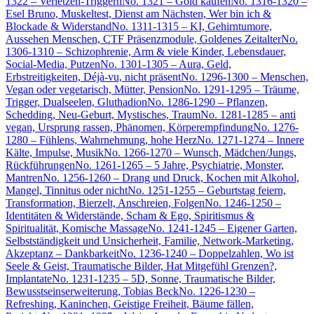
1322 – Verletzen-Triggern
No. 1321 – Gold kaufen
No. 1316-1320 –
Esel Bruno, Muskeltest, Dienst am Nächsten, Wer bin ich &
Blockade & Widerstand
No. 1311-1315 – KI, Gehirntumore,
Aussehen Menschen, CTF Präsenzmodule, Goldenes Zeitalter
No.
1306-1310 – Schizophrenie, Arm & viele Kinder, Lebensdauer,
Social-Media, Putzen
No. 1301-1305 – Aura, Geld,
Erbstreitigkeiten, Déjà-vu, nicht präsent
No. 1296-1300 – Menschen,
Vegan oder vegetarisch, Mütter, Pension
No. 1291-1295 – Träume,
Trigger, Dualseelen, Gluthadion
No. 1286-1290 – Pflanzen,
Schedding, Neu-Geburt, Mystisches, Traum
No. 1281-1285 – anti
vegan, Ursprung rassen, Phänomen, Körperempfindung
No. 1276-
1280 – Fühlens, Wahrnehmung, hohe Herz
No. 1271-1274 – Innere
Kälte, Impulse, Musik
No. 1266-1270 – Wunsch, Mädchen/Jungs,
Rückführungen
No. 1261-1265 – 5 Jahre, Psychiatrie, Monster,
Mantren
No. 1256-1260 – Drang und Druck, Kochen mit Alkohol,
Mangel, Tinnitus oder nicht
No. 1251-1255 – Geburtstag feiern,
Transformation, Bierzelt, Anschreien, Folgen
No. 1246-1250 –
Identitäten & Widerstände, Scham & Ego, Spiritismus &
Spiritualität, Komische Massage
No. 1241-1245 – Eigener Garten,
Selbstständigkeit und Unsicherheit, Familie, Network-Marketing,
Akzeptanz – Dankbarkeit
No. 1236-1240 – Doppelzahlen, Wo ist
Seele & Geist, Traumatische Bilder, Hat Mitgefühl Grenzen?,
Implantate
No. 1231-1235 – 5D, Sonne, Traumatische Bilder,
Bewusstseinserweiterung, Tobias Beck
No. 1226-1230 –
Refreshing, Kaninchen, Geistige Freiheit, Bäume fällen,