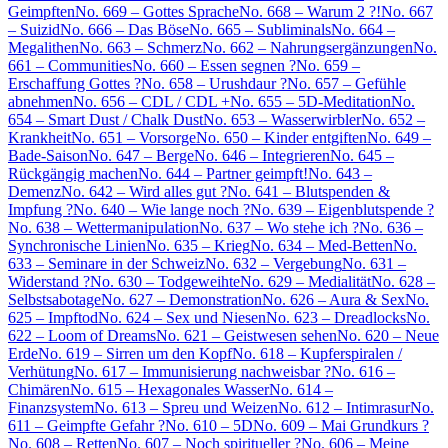
Geimpften
No. 669 – Gottes Sprache
No. 668 – Warum 2 ?!
No. 667
– Suizid
No. 666 – Das Böse
No. 665 – Subliminals
No. 664 –
Megalithen
No. 663 – Schmerz
No. 662 – Nahrungsergänzungen
No.
661 – Communities
No. 660 – Essen segnen ?
No. 659 –
Erschaffung Gottes ?
No. 658 – Urushdaur ?
No. 657 – Gefühle
abnehmen
No. 656 – CDL / CDL +
No. 655 – 5D-Meditation
No.
654 – Smart Dust / Chalk Dust
No. 653 – Wasserwirbler
No. 652 –
Krankheit
No. 651 – Vorsorge
No. 650 – Kinder entgiften
No. 649 –
Bade-Saison
No. 647 – Berge
No. 646 – Integrieren
No. 645 –
Rückgängig machen
No. 644 – Partner geimpft!
No. 643 –
Demenz
No. 642 – Wird alles gut ?
No. 641 – Blutspenden &
Impfung ?
No. 640 – Wie lange noch ?
No. 639 – Eigenblutspende ?
No. 638 – Wettermanipulation
No. 637 – Wo stehe ich ?
No. 636 –
Synchronische Linien
No. 635 – Krieg
No. 634 – Med-Betten
No.
633 – Seminare in der Schweiz
No. 632 – Vergebung
No. 631 –
Widerstand ?
No. 630 – Todgeweihte
No. 629 – Medialität
No. 628 –
Selbstsabotage
No. 627 – Demonstration
No. 626 – Aura & Sex
No.
625 – Impftod
No. 624 – Sex und Niesen
No. 623 – Dreadlocks
No.
622 – Loom of Dreams
No. 621 – Geistwesen sehen
No. 620 – Neue
Erde
No. 619 – Sirren um den Kopf
No. 618 – Kupferspiralen /
Verhütung
No. 617 – Immunisierung nachweisbar ?
No. 616 –
Chimären
No. 615 – Hexagonales Wasser
No. 614 –
Finanzsystem
No. 613 – Spreu und Weizen
No. 612 – Intimrasur
No.
611 – Geimpfte Gefahr ?
No. 610 – 5D
No. 609 – Mai Grundkurs ?
No. 608 – Retten
No. 607 – Noch spiritueller ?
No. 606 – Meine