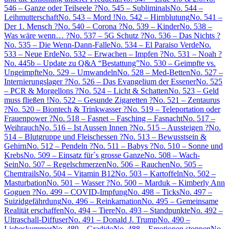
546 – Ganze oder Teilseele ?
No. 545 – Subliminals
No. 544 –
Leihmutterschaft
No. 543 – Mord !
No. 542 – Hirnblutung
No. 541 –
Der 1. Mensch ?
No. 540 – Corona ?
No. 539 – Kinder
No. 538 –
Was wäre wenn… ?
No. 537 – 5G Schutz ?
No. 536 – Das Nichts ?
No. 535 – Die Wenn-Dann-Falle
No. 534 – El Paraiso Verde
No.
533 – Neue Erde
No. 532 – Erwachen – Impfen ?
No. 531 – Noah ?
No. 445b – Update zu Q&A “Bestattung”
No. 530 – Geimpfte vs.
Ungeimpfte
No. 529 – Umwandeln
No. 528 – Med-Betten
No. 527 –
Internierungslager ?
No. 526 – Das Evangelium der Essener
No. 525
– PCR & Morgellons ?
No. 524 – Licht & Schatten
No. 523 – Geld
muss fließen !
No. 522 – Gesunde Zigaretten ?
No. 521 – Zentaurus
?
No. 520 – Biontech & Trinkwasser ?
No. 519 – Teleportation oder
Frauenpower ?
No. 518 – Fasnet – Fasching – Fasnacht
No. 517 –
Weihrauch
No. 516 – Ist Aussen Innen ?
No. 515 – Aussteigen ?
No.
514 – Blutgruppe und Fleischessen ?
No. 513 – Bewusstsein &
Gehirn
No. 512 – Pendeln ?
No. 511 – Babys ?
No. 510 – Sonne und
Krebs
No. 509 – Einsatz für´s grosse Ganze
No. 508 – Wach-
Sein
No. 507 – Regelschmerzen
No. 506 – Rauchen
No. 505 –
Chemtrails
No. 504 – Vitamin B12
No. 503 – Kartoffeln
No. 502 –
Masturbation
No. 501 – Wasser ?
No. 500 – Marduk – Kimberly Ann
Goguen ?
No. 499 – COVID-Impfung
No. 498 – Ticks
No. 497 –
Suizidgefährdung
No. 496 – Reinkarnation
No. 495 – Gemeinsame
Realität erschaffen
No. 494 – Tiere
No. 493 – Standpunkte
No. 492 –
Ultraschall-Diffuser
No. 491 – Donald J. Trump
No. 490 –
Liebeskummer
No. 489 – Gradido
No. 488 – Emotionen stoppen
No.