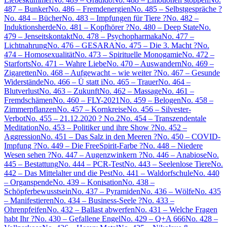
487 – Bunker
No. 486 – Fremdenergien
No. 485 – Selbstgespräche ?
No. 484 – Bücher
No. 483 – Impfungen für Tiere ?
No. 482 –
Induktionsherde
No. 481 – Kopfhörer ?
No. 480 – Deep State
No.
479 – Jenseitskontakt
No. 478 – Psychopharmaka
No. 477 –
Lichtnahrung
No. 476 – GESARA
No. 475 – Die 3. Macht ?
No.
474 – Homosexualität
No. 473 – Spirituelle Monogamie
No. 472 –
Starforts
No. 471 – Wahre Liebe
No. 470 – Auswandern
No. 469 –
Zigaretten
No. 468 – Aufgewacht – wie weiter ?
No. 467 – Gesunde
Widerstände
No. 466 – Ü statt i
No. 465 – Trauer
No. 464 –
Blutverlust
No. 463 – Zukunft
No. 462 – Massage
No. 461 –
Fremdschämen
No. 460 – FLY-2021
No. 459 – Belogen
No. 458 –
Zimmerpflanzen
No. 457 – Kornkreise
No. 456 – Silvester-
Verbot
No. 455 – 21.12.2020 ? No.2
No. 454 – Transzendentale
Meditation
No. 453 – Politiker und ihre Show ?
No. 452 –
Aggression
No. 451 – Das Salz in den Meeren ?
No. 450 – COVID-
Impfung ?
No. 449 – Die FreeSpirit-Farbe ?
No. 448 – Niedere
Wesen sehen ?
No. 447 – Augenzwinkern ?
No. 446 – Anabiose
No.
445 – Bestattung
No. 444 – PCR-Test
No. 443 – Seelenlose Tiere
No.
442 – Das Mittelalter und die Pest
No. 441 – Waldorfschule
No. 440
– Organspende
No. 439 – Konisation
No. 438 –
Schöpferbewusstsein
No. 437 – Pyramiden
No. 436 – Wölfe
No. 435
– Manifestieren
No. 434 – Business-Seele ?
No. 433 –
Ohrenpfeifen
No. 432 – Ballast abwerfen
No. 431 – Welche Fragen
habt Ihr ?
No. 430 – Gefallene Engel
No. 429 – Q+A 666
No. 428 –