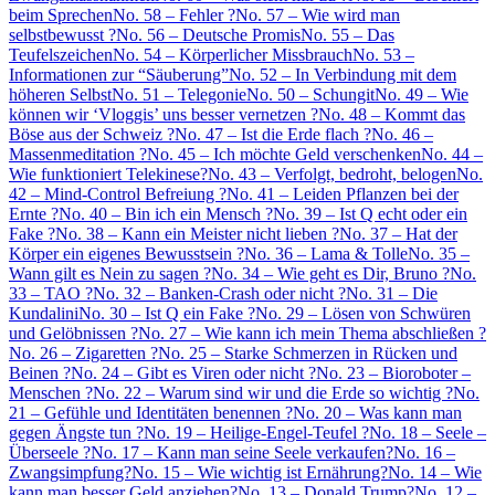
beim Sprechen
No. 58 – Fehler ?
No. 57 – Wie wird man
selbstbewusst ?
No. 56 – Deutsche Promis
No. 55 – Das
Teufelszeichen
No. 54 – Körperlicher Missbrauch
No. 53 –
Informationen zur “Säuberung”
No. 52 – In Verbindung mit dem
höheren Selbst
No. 51 – Telegonie
No. 50 – Schungit
No. 49 – Wie
können wir ‘Vloggis’ uns besser vernetzen ?
No. 48 – Kommt das
Böse aus der Schweiz ?
No. 47 – Ist die Erde flach ?
No. 46 –
Massenmeditation ?
No. 45 – Ich möchte Geld verschenken
No. 44 –
Wie funktioniert Telekinese?
No. 43 – Verfolgt, bedroht, belogen
No.
42 – Mind-Control Befreiung ?
No. 41 – Leiden Pflanzen bei der
Ernte ?
No. 40 – Bin ich ein Mensch ?
No. 39 – Ist Q echt oder ein
Fake ?
No. 38 – Kann ein Meister nicht lieben ?
No. 37 – Hat der
Körper ein eigenes Bewusstsein ?
No. 36 – Lama & Tolle
No. 35 –
Wann gilt es Nein zu sagen ?
No. 34 – Wie geht es Dir, Bruno ?
No.
33 – TAO ?
No. 32 – Banken-Crash oder nicht ?
No. 31 – Die
Kundalini
No. 30 – Ist Q ein Fake ?
No. 29 – Lösen von Schwüren
und Gelöbnissen ?
No. 27 – Wie kann ich mein Thema abschließen ?
No. 26 – Zigaretten ?
No. 25 – Starke Schmerzen in Rücken und
Beinen ?
No. 24 – Gibt es Viren oder nicht ?
No. 23 – Bioroboter –
Menschen ?
No. 22 – Warum sind wir und die Erde so wichtig ?
No.
21 – Gefühle und Identitäten benennen ?
No. 20 – Was kann man
gegen Ängste tun ?
No. 19 – Heilige-Engel-Teufel ?
No. 18 – Seele –
Überseele ?
No. 17 – Kann man seine Seele verkaufen?
No. 16 –
Zwangsimpfung?
No. 15 – Wie wichtig ist Ernährung?
No. 14 – Wie
kann man besser Geld anziehen?
No. 13 – Donald Trump?
No. 12 –