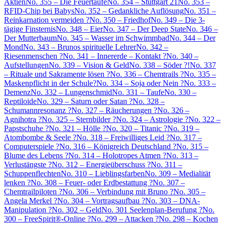
Aktien
No. 355 – Die Feuertaufe
No. 354 – Stuttgart 21
No. 353 –
RFID-Chip bei Babys
No. 352 – Gedankliche Auflösung
No. 351 –
Reinkarnation vermeiden ?
No. 350 – Friedhof
No. 349 – Die 3-
tägige Finsternis
No. 348 – Eier
No. 347 – Der Deep State
No. 346 –
Der Mutterbaum
No. 345 – Wasser im Schwimmbad
No. 344 – Der
Mond
No. 343 – Brunos spirituelle Lehrer
No. 342 –
Riesenmenschen ?
No. 341 – Innererde – Kontakt ?
No. 340 –
Aufstellungen
No. 339 – Vision & Geld
No. 338 – Söder ?!
No. 337
– Rituale und Sakramente lösen ?
No. 336 – Chemtrails ?
No. 335 –
Maskenpflicht in der Schule?
No. 334 – Soja oder Nein ?
No. 333 –
Demenz
No. 332 – Lungenschmid
No. 331 – Taufe
No. 330 –
Reptiloide
No. 329 – Saturn oder Satan ?
No. 328 –
Schumannresonanz ?
No. 327 – Räucherungen ?
No. 326 –
Agnihotra ?
No. 325 – Sternbilder ?
No. 324 – Astrologie ?
No. 322 –
Papstschuhe ?
No. 321 – Hölle ?
No. 320 – Titanic ?
No. 319 –
Atombombe & Seele ?
No. 318 – Freiwilliges Leid ?
No. 317 –
Computerspiele ?
No. 316 – Königreich Deutschland ?
No. 315 –
Blume des Lebens ?
No. 314 – Holotropes Atmen ?
No. 313 –
Verlustängste ?
No. 312 – Energieüberschuss ?
No. 311 –
Schuppenflechten
No. 310 – Lieblingsfarben
No. 309 – Medialität
lenken ?
No. 308 – Feuer- oder Erdbestattung ?
No. 307 –
Chemtrailpiloten ?
No. 306 – Verbindung mit Bruno ?
No. 305 –
Angela Merkel ?
No. 304 – Vortragsaufbau ?
No. 303 – DNA-
Manipulation ?
No. 302 – Geld
No. 301 Seelenplan-Berufung ?
No.
300 – FreeSpirit®-Online ?
No. 299 – Attacken ?
No. 298 – Kochen