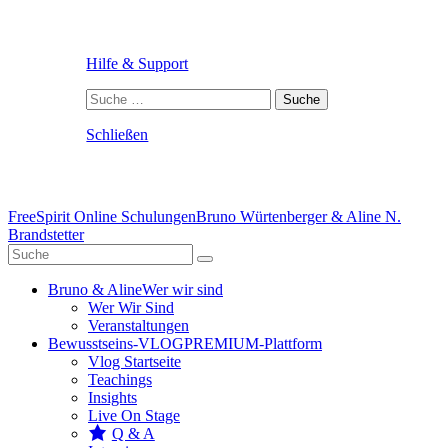
Hilfe & Support
Suche
nach:
Schließen
FreeSpirit Online Schulungen
Bruno Würtenberger & Aline N.
Brandstetter
Bruno & Aline
Wer wir sind
Wer Wir Sind
Veranstaltungen
Bewusstseins-VLOG
PREMIUM-Plattform
Vlog Startseite
Teachings
Insights
Live On Stage
Q & A