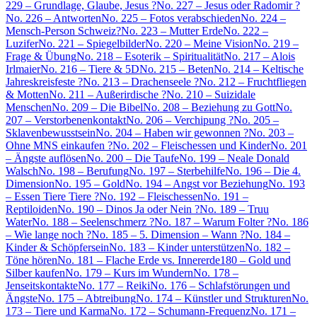
229 – Grundlage, Glaube, Jesus ?
No. 227 – Jesus oder Radomir ?
No. 226 – Antworten
No. 225 – Fotos verabschieden
No. 224 –
Mensch-Person Schweiz?
No. 223 – Mutter Erde
No. 222 –
Luzifer
No. 221 – Spiegelbilder
No. 220 – Meine Vision
No. 219 –
Frage & Übung
No. 218 – Esoterik – Spiritualität
No. 217 – Alois
Irlmaier
No. 216 – Tiere & 5D
No. 215 – Beten
No. 214 – Keltische
Jahreskreisfeste ?
No. 213 – Drachenseele ?
No. 212 – Fruchtfliegen
& Motten
No. 211 – Außerirdische ?
No. 210 – Suizidale
Menschen
No. 209 – Die Bibel
No. 208 – Beziehung zu Gott
No.
207 – Verstorbenenkontakt
No. 206 – Verchipung ?
No. 205 –
Sklavenbewusstsein
No. 204 – Haben wir gewonnen ?
No. 203 –
Ohne MNS einkaufen ?
No. 202 – Fleischessen und Kinder
No. 201
– Ängste auflösen
No. 200 – Die Taufe
No. 199 – Neale Donald
Walsch
No. 198 – Berufung
No. 197 – Sterbehilfe
No. 196 – Die 4.
Dimension
No. 195 – Gold
No. 194 – Angst vor Beziehung
No. 193
– Essen Tiere Tiere ?
No. 192 – Fleischessen
No. 191 –
Reptiloiden
No. 190 – Dinos Ja oder Nein ?
No. 189 – Truu
Water
No. 188 – Seelenschmerz ?
No. 187 – Warum Folter ?
No. 186
– Wie lange noch ?
No. 185 – 5. Dimension – Wann ?
No. 184 –
Kinder & Schöpfersein
No. 183 – Kinder unterstützen
No. 182 –
Töne hören
No. 181 – Flache Erde vs. Innererde
180 – Gold und
Silber kaufen
No. 179 – Kurs im Wundern
No. 178 –
Jenseitskontakte
No. 177 – Reiki
No. 176 – Schlafstörungen und
Ängste
No. 175 – Abtreibung
No. 174 – Künstler und Strukturen
No.
173 – Tiere und Karma
No. 172 – Schumann-Frequenz
No. 171 –