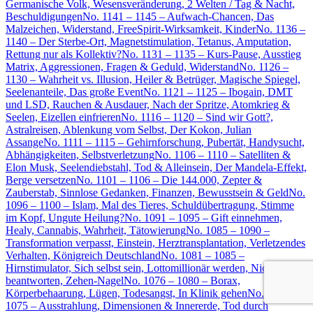
Germanische Volk, Wesensveränderung, 2 Welten / Tag & Nacht,
Beschuldigungen
No. 1141 – 1145 – Aufwach-Chancen, Das
Malzeichen, Widerstand, FreeSpirit-Wirksamkeit, Kinder
No. 1136 –
1140 – Der Sterbe-Ort, Magnetstimulation, Tetanus, Amputation,
Rettung nur als Kollektiv?
No. 1131 – 1135 – Kurs-Pause, Ausstieg
Matrix, Aggressionen, Fragen & Geduld, Widerstand
No. 1126 –
1130 – Wahrheit vs. Illusion, Heiler & Betrüger, Magische Spiegel,
Seelenanteile, Das große Event
No. 1121 – 1125 – Ibogain, DMT
und LSD, Rauchen & Ausdauer, Nach der Spritze, Atomkrieg &
Seelen, Eizellen einfrieren
No. 1116 – 1120 – Sind wir Gott?,
Astralreisen, Ablenkung vom Selbst, Der Kokon, Julian
Assange
No. 1111 – 1115 – Gehirnforschung, Pubertät, Handysucht,
Abhängigkeiten, Selbstverletzung
No. 1106 – 1110 – Satelliten &
Elon Musk, Seelendiebstahl, Tod & Alleinsein, Der Mandela-Effekt,
Berge versetzen
No. 1101 – 1106 – Die 144.000, Zepter &
Zauberstab, Sinnlose Gedanken, Finanzen, Bewusstsein & Geld
No.
1096 – 1100 – Islam, Mal des Tieres, Schuldübertragung, Stimme
im Kopf, Ungute Heilung?
No. 1091 – 1095 – Gift einnehmen,
Healy, Cannabis, Wahrheit, Tätowierung
No. 1085 – 1090 –
Transformation verpasst, Einstein, Herztransplantation, Verletzendes
Verhalten, Königreich Deutschland
No. 1081 – 1085 –
Hirnstimulator, Sich selbst sein, Lottomillionär werden, Nicht
beantworten, Zehen-Nagel
No. 1076 – 1080 – Borax,
Körperbehaarung, Lügen, Todesangst, In Klinik gehen
No. 1071 –
1075 – Ausstrahlung, Dimensionen & Innererde, Tod durch