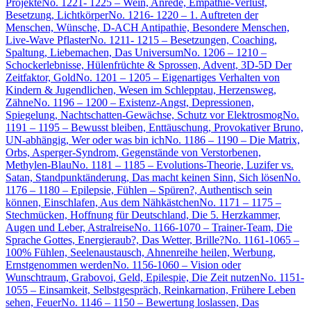
Projekte
No. 1221- 1225 – Wein, Anrede, Empathie-Verlust,
Besetzung, Lichtkörper
No. 1216- 1220 – 1. Auftreten der
Menschen, Wünsche, D-ACH Antipathie, Besondere Menschen,
Live-Wave Pflaster
No. 1211- 1215 – Besetzungen, Coaching,
Spaltung, Liebemachen, Das Universum
No. 1206 – 1210 –
Schockerlebnisse, Hülenfrüchte & Sprossen, Advent, 3D-5D Der
Zeitfaktor, Gold
No. 1201 – 1205 – Eigenartiges Verhalten von
Kindern & Jugendlichen, Wesen im Schlepptau, Herzensweg,
Zähne
No. 1196 – 1200 – Existenz-Angst, Depressionen,
Spiegelung, Nachtschatten-Gewächse, Schutz vor Elektrosmog
No.
1191 – 1195 – Bewusst bleiben, Enttäuschung, Provokativer Bruno,
UN-abhängig, Wer oder was bin ich
No. 1186 – 1190 – Die Matrix,
Orbs, Asperger-Syndrom, Gegenstände von Verstorbenen,
Methylen-Blau
No. 1181 – 1185 – Evolutions-Theorie, Luzifer vs.
Satan, Standpunktänderung, Das macht keinen Sinn, Sich lösen
No.
1176 – 1180 – Epilepsie, Fühlen – Spüren?, Authentisch sein
können, Einschlafen, Aus dem Nähkästchen
No. 1171 – 1175 –
Stechmücken, Hoffnung für Deutschland, Die 5. Herzkammer,
Augen und Leber, Astralreise
No. 1166-1070 – Trainer-Team, Die
Sprache Gottes, Energieraub?, Das Wetter, Brille?
No. 1161-1065 –
100% Fühlen, Seelenaustausch, Ahnenreihe heilen, Werbung,
Ernstgenommen werden
No. 1156-1060 – Vision oder
Wunschtraum, Grabovoi, Geld, Epilespie, Die Zeit nutzen
No. 1151-
1055 – Einsamkeit, Selbstgespräch, Reinkarnation, Frühere Leben
sehen, Feuer
No. 1146 – 1150 – Bewertung loslassen, Das