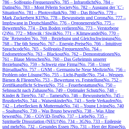
786 – Solfeggio-Frequenzen
No. 785 – Infrarotlicht
No. 784 –
Dating
No. 783 – Mont Pélerin Society
No. 782 – Ausgang der `C´-
Situation
No. 781 – Photovoltaik
No. 780 – Das Böse
No. 779 –
Mark Zuckerberg KI?
No. 778 – Bewusstsein und Corona
No. 777 –
Impfzwang in Deutschland
No. 776 – Orgonenergie
No. 775 –
Bewerten
No. 774 – Den Boden verlieren
No. 773 – Verstorbene
(2)
No. 772 – Miswäk / Siwäk
No. 771 – Klimawandel
No. 770 –
Die ´Reisenden´
No. 769 – Beziehung und Gleichschwingung
No.
768 – The 6th Sense
No. 767 – Energie-Preise
No. 766 – Intuitiver
Sprachcode
No. 765 – Solfeggio-Frequenzen
No. 764 –
Endometriose
No. 763 – Blackout
No. 762 – Demonstrationen
No.
761 – Blaue Menschen
No. 760 – Das Geheimnis unserer
Beziehung
No. 759 – Schweiz eine Firma?
No. 758 – Unser
Büroalltag
No. 757 – GNM – Germanische Neue Medizin
No. 756 –
Problem oder Lösung?
No. 755 – Licht-Pupille?
No. 754 – Wespen,
Bienen & Fliegen
No. 753 – Bewertung vs. Feststellung
No. 752 –
Zertifikatspflicht Schweiz
No. 751 – Feuerbestattung
No. 750 –
Sehnsucht nach Zuhause
No. 749 – Optimaler Schutz
No. 748 –
Kinder & Tiere
No. 747 – Tamera
No. 746 – Bewusstsein
No. 745 –
Brustkrebs
No. 744 – Waisenkinder
No. 743 – Seele Verkaufen
No.
742 – Leberflecken & Muttermale
No. 741 – Young Living
No. 740
– Spaltung
No. 739 – Was Bruno bewegt
No. 738 – Was Aline
bewegt
No. 736 – COVID-Test
No. 737 – Liebe
No. 735 –
Spirituelle Dissoziation (NEU!)
No. 734 – 3G
No. 733 – Epilepsie
und mehr
No. 732 – Gesundes Essen ?
No. 731 – Herr der Ringe
No.