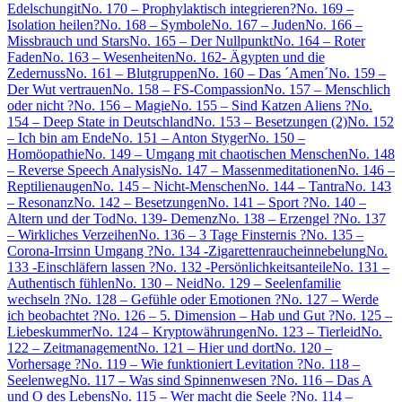
Edelschungit
No. 170 – Prophylaktisch integrieren?
No. 169 –
Isolation heilen?
No. 168 – Symbole
No. 167 – Juden
No. 166 –
Missbrauch und Stars
No. 165 – Der Nullpunkt
No. 164 – Roter
Faden
No. 163 – Wesenheiten
No. 162- Ägypten und die
Zedernuss
No. 161 – Blutgruppen
No. 160 – Das ´Amen´
No. 159 –
Der Wut vertrauen
No. 158 – FS-Compassion
No. 157 – Menschlich
oder nicht ?
No. 156 – Magie
No. 155 – Sind Katzen Aliens ?
No.
154 – Deep State in Deutschland
No. 153 – Besetzungen (2)
No. 152
– Ich bin am Ende
No. 151 – Anton Styger
No. 150 –
Homöopathie
No. 149 – Umgang mit chaotischen Menschen
No. 148
– Reverse Speech Analysis
No. 147 – Massenmeditationen
No. 146 –
Reptilienaugen
No. 145 – Nicht-Menschen
No. 144 – Tantra
No. 143
– Resonanz
No. 142 – Besetzungen
No. 141 – Sport ?
No. 140 –
Altern und der Tod
No. 139- Demenz
No. 138 – Erzengel ?
No. 137
– Wirkliches Verzeihen
No. 136 – 3 Tage Finsternis ?
No. 135 –
Corona-Irrsinn Umgang ?
No. 134 -Zigarettenraucheinnebelung
No.
133 -Einschläfern lassen ?
No. 132 -Persönlichkeitsanteile
No. 131 –
Authentisch fühlen
No. 130 – Neid
No. 129 – Seelenfamilie
wechseln ?
No. 128 – Gefühle oder Emotionen ?
No. 127 – Werde
ich beobachtet ?
No. 126 – 5. Dimension – Hab und Gut ?
No. 125 –
Liebeskummer
No. 124 – Kryptowährungen
No. 123 – Tierleid
No.
122 – Zeitmanagement
No. 121 – Hier und dort
No. 120 –
Vorhersage ?
No. 119 – Wie funktioniert Levitation ?
No. 118 –
Seelenweg
No. 117 – Was sind Spinnenwesen ?
No. 116 – Das A
und O des Lebens
No. 115 – Wer macht die Seele ?
No. 114 –