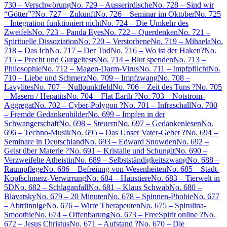
730 – Verschwörung
No. 729 – Ausserirdische
No. 728 – Sind wir
“Götter”?
No. 727 – Zukunft
No. 726 – Seminar im Oktober
No. 725
– Integration funktioniert nicht
No. 724 – Die Umkehr des
Zweifels
No. 723 – Panda Eyes
No. 722 – Querdenken
No. 721 –
Spirituelle Dissoziation
No. 720 – Verstorbene
No. 719 – Mihaela
No.
718 – Das Ich
No. 717 – Der Tod
No. 716 – Wo ist der Haken?
No.
715 – Precht und Gurgeltests
No. 714 – Blut spenden
No. 713 –
Philosophie
No. 712 – Magen-Darm-Virus
No. 711 – Impfpflicht
No.
710 – Liebe und Schmerz
No. 709 – Impfzwang
No. 708 –
Lavylites
No. 707 – Nullpunktfeld
No. 706 – Zeit des Tuns ?
No. 705
– Masern / Hepatits
No. 704 – Flat Earth ?
No. 703 – Notstrom-
Aggregat
No. 702 – Cyber-Polygon ?
No. 701 – Infraschall
No. 700
– Fremde Gedankenbilder
No. 699 – Impfen in der
Schwangerschaft
No. 698 – Steuern
No. 697 – Gedankenlesen
No.
696 – Techno-Musik
No. 695 – Das Unser Vater-Gebet ?
No. 694 –
Seminare in Deutschland
No. 693 – Edward Snowden
No. 692 –
Geist über Materie ?
No. 691 – Kristalle und Schungit
No. 690 –
Verzweifelte Atheistin
No. 689 – Selbstständigkeitszwang
No. 688 –
Raumpflege
No. 686 – Befreiung von Wesenheiten
No. 685 – Stadt-
Kopfschmerz-Verwirrung
No. 684 – Haustiere
No. 683 – Tierwelt in
5D
No. 682 – Schlaganfall
No. 681 – Klaus Schwab
No. 680 –
Blavatsky
No. 679 – 20 Minuten
No. 678 – Spinnen-Phobie
No. 677
– Abtrünnige
No. 676 – Wirre Therapeuten
No. 675 – Spirulina-
Smoothie
No. 674 – Offenbarung
No. 673 – FreeSpirit online ?
No.
672 – Jesus Christus
No. 671 – Aufstand ?
No. 670 – Die