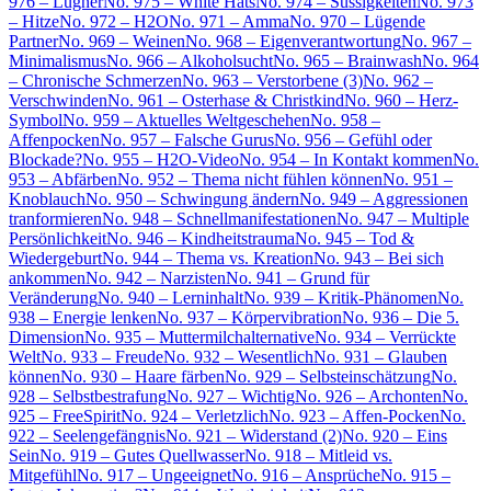
976 – Lügner
No. 975 – White Hats
No. 974 – Süssigkeiten
No. 973
– Hitze
No. 972 – H2O
No. 971 – Amma
No. 970 – Lügende
Partner
No. 969 – Weinen
No. 968 – Eigenverantwortung
No. 967 –
Minimalismus
No. 966 – Alkoholsucht
No. 965 – Brainwash
No. 964
– Chronische Schmerzen
No. 963 – Verstorbene (3)
No. 962 –
Verschwinden
No. 961 – Osterhase & Christkind
No. 960 – Herz-
Symbol
No. 959 – Aktuelles Weltgeschehen
No. 958 –
Affenpocken
No. 957 – Falsche Gurus
No. 956 – Gefühl oder
Blockade?
No. 955 – H2O-Video
No. 954 – In Kontakt kommen
No.
953 – Abfärben
No. 952 – Thema nicht fühlen können
No. 951 –
Knoblauch
No. 950 – Schwingung ändern
No. 949 – Aggressionen
tranformieren
No. 948 – Schnellmanifestationen
No. 947 – Multiple
Persönlichkeit
No. 946 – Kindheitstrauma
No. 945 – Tod &
Wiedergeburt
No. 944 – Thema vs. Kreation
No. 943 – Bei sich
ankommen
No. 942 – Narzisten
No. 941 – Grund für
Veränderung
No. 940 – Lerninhalt
No. 939 – Kritik-Phänomen
No.
938 – Energie lenken
No. 937 – Körpervibration
No. 936 – Die 5.
Dimension
No. 935 – Muttermilchalternative
No. 934 – Verrückte
Welt
No. 933 – Freude
No. 932 – Wesentlich
No. 931 – Glauben
können
No. 930 – Haare färben
No. 929 – Selbsteinschätzung
No.
928 – Selbstbestrafung
No. 927 – Wichtig
No. 926 – Archonten
No.
925 – FreeSpirit
No. 924 – Verletzlich
No. 923 – Affen-Pocken
No.
922 – Seelengefängnis
No. 921 – Widerstand (2)
No. 920 – Eins
Sein
No. 919 – Gutes Quellwasser
No. 918 – Mitleid vs.
Mitgefühl
No. 917 – Ungeeignet
No. 916 – Ansprüche
No. 915 –