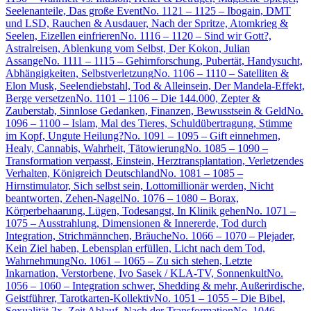
Seelenanteile, Das große Event
No. 1121 – 1125 – Ibogain, DMT
und LSD, Rauchen & Ausdauer, Nach der Spritze, Atomkrieg &
Seelen, Eizellen einfrieren
No. 1116 – 1120 – Sind wir Gott?,
Astralreisen, Ablenkung vom Selbst, Der Kokon, Julian
Assange
No. 1111 – 1115 – Gehirnforschung, Pubertät, Handysucht,
Abhängigkeiten, Selbstverletzung
No. 1106 – 1110 – Satelliten &
Elon Musk, Seelendiebstahl, Tod & Alleinsein, Der Mandela-Effekt,
Berge versetzen
No. 1101 – 1106 – Die 144.000, Zepter &
Zauberstab, Sinnlose Gedanken, Finanzen, Bewusstsein & Geld
No.
1096 – 1100 – Islam, Mal des Tieres, Schuldübertragung, Stimme
im Kopf, Ungute Heilung?
No. 1091 – 1095 – Gift einnehmen,
Healy, Cannabis, Wahrheit, Tätowierung
No. 1085 – 1090 –
Transformation verpasst, Einstein, Herztransplantation, Verletzendes
Verhalten, Königreich Deutschland
No. 1081 – 1085 –
Hirnstimulator, Sich selbst sein, Lottomillionär werden, Nicht
beantworten, Zehen-Nagel
No. 1076 – 1080 – Borax,
Körperbehaarung, Lügen, Todesangst, In Klinik gehen
No. 1071 –
1075 – Ausstrahlung, Dimensionen & Innererde, Tod durch
Integration, Strichmännchen, Bräuche
No. 1066 – 1070 – Plejader,
Kein Ziel haben, Lebensplan erfüllen, Licht nach dem Tod,
Wahrnehmung
No. 1061 – 1065 – Zu sich stehen, Letzte
Inkarnation, Verstorbene, Ivo Sasek / KLA-TV, Sonnenkult
No.
1056 – 1060 – Integration schwer, Shedding & mehr, Außerirdische,
Geistführer, Tarotkarten-Kollektiv
No. 1051 – 1055 – Die Bibel,
Sexualität 2x, Zeit Ablauf, Nach der Transformation
No. 1046 –