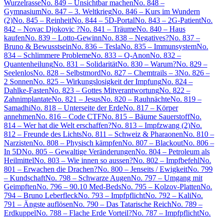
Wurzelrasse
No. 849 – Unsichtbar machen
No. 848 –
Gymnasium
No. 847 – 3. Weltkrieg
No. 846 – Kurs im Wundern
(2)
No. 845 – Reinheit
No. 844 – 5D-Portal
No. 843 – 2G-Patient
No.
842 – Novac Djokovic ?
No. 841 – Träume
No. 840 – Haus
kaufen
No. 839 – Lotto-Gewinn
No. 838 – Negatives?
No. 837 –
Bruno & Bewusstsein
No. 836 – Tesla
No. 835 – Immunsystem
No.
834 – Schlimmere Probleme
No. 833 – Q-Anon
No. 832 –
Quantenheilung
No. 831 – Solidarität
No. 830 – Warum?
No. 829 –
Seelenlos
No. 828 – Selbstmord
No. 827 – Chemtrails – 3
No. 826 –
2 Sonnen
No. 825 – Wirkungslosigkeit der Impfung
No. 824 –
Dahlke-Fasten
No. 823 – Gottes Mitverantwortung
No. 822 –
Zahnimplantate
No. 821 – Jesus
No. 820 – Rauhnächte
No. 819 –
Samadhi
No. 818 – Unterseite der Erde
No. 817 – Körper
annehmen
No. 816 – Code CTF
No. 815 – Bäume Sauerstoff
No.
814 – Wer hat die Welt erschaffen?
No. 813 – Impfzwang (2)
No.
812 – Freunde des Lichts
No. 811 – Schweiz & Pharaonen
No. 810 –
Narzisten
No. 808 – Physisch kämpfen
No. 807 – Blackout
No. 806 –
In 5D
No. 805 – Gewaltige Veränderungen
No. 804 – Petroleum als
Heilmittel
No. 803 – Wie innen so aussen?
No. 802 – Impfbefehl
No.
801 – Erwachen die Drachen?
No. 800 – Jenseits / Ewigkeit
No. 799
– Kundschaft
No. 798 – Schwarze Augen
No. 797 – Umgang mit
Geimpften
No. 796 – 90.10 Med-Beds
No. 795 – Kolzov-Platten
No.
794 – Bruno Leberfleck
No. 793 – Impfpflicht
No. 792 – Kali
No.
791 – Ängste auflösen
No. 790 – Das Tatarische Reich
No. 789 –
Erdkuppel
No. 788 – Flache Erde Vorteil?
No. 787 – Impfpflicht
No.