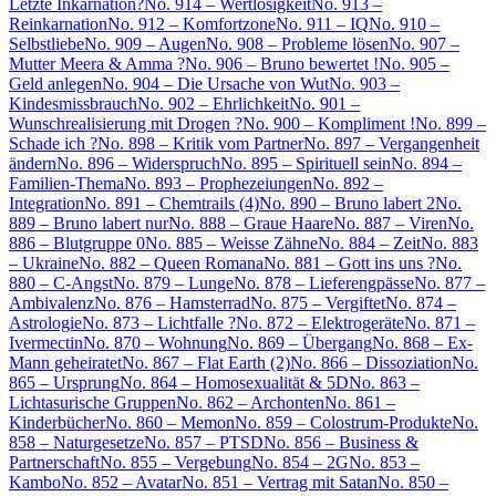
Letzte Inkarnation?
No. 914 – Wertlosigkeit
No. 913 –
Reinkarnation
No. 912 – Komfortzone
No. 911 – IQ
No. 910 –
Selbstliebe
No. 909 – Augen
No. 908 – Probleme lösen
No. 907 –
Mutter Meera & Amma ?
No. 906 – Bruno bewertet !
No. 905 –
Geld anlegen
No. 904 – Die Ursache von Wut
No. 903 –
Kindesmissbrauch
No. 902 – Ehrlichkeit
No. 901 –
Wunschrealisierung mit Drogen ?
No. 900 – Kompliment !
No. 899 –
Schade ich ?
No. 898 – Kritik vom Partner
No. 897 – Vergangenheit
ändern
No. 896 – Widerspruch
No. 895 – Spirituell sein
No. 894 –
Familien-Thema
No. 893 – Prophezeiungen
No. 892 –
Integration
No. 891 – Chemtrails (4)
No. 890 – Bruno labert 2
No.
889 – Bruno labert nur
No. 888 – Graue Haare
No. 887 – Viren
No.
886 – Blutgruppe 0
No. 885 – Weisse Zähne
No. 884 – Zeit
No. 883
– Ukraine
No. 882 – Queen Romana
No. 881 – Gott ins uns ?
No.
880 – C-Angst
No. 879 – Lunge
No. 878 – Lieferengpässe
No. 877 –
Ambivalenz
No. 876 – Hamsterrad
No. 875 – Vergiftet
No. 874 –
Astrologie
No. 873 – Lichtfalle ?
No. 872 – Elektrogeräte
No. 871 –
Ivermectin
No. 870 – Wohnung
No. 869 – Übergang
No. 868 – Ex-
Mann geheiratet
No. 867 – Flat Earth (2)
No. 866 – Dissoziation
No.
865 – Ursprung
No. 864 – Homosexualität & 5D
No. 863 –
Lichtasurische Gruppen
No. 862 – Archonten
No. 861 –
Kinderbücher
No. 860 – Memon
No. 859 – Colostrum-Produkte
No.
858 – Naturgesetze
No. 857 – PTSD
No. 856 – Business &
Partnerschaft
No. 855 – Vergebung
No. 854 – 2G
No. 853 –
Kambo
No. 852 – Avatar
No. 851 – Vertrag mit Satan
No. 850 –