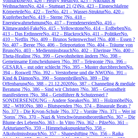
Vollnarkose
No. 426 – Heavy Metal
No. 425 – Nikolaus &
Weihnachten
No. 424 – Stuttgart 21 (2)
No. 423 – Eingeschlafene
Körperteile
No. 422 – Tee
No. 421 – Wasser-Struktur
No. 420 –
Kupferbecher
No. 419 – Sterne ?
No. 418 –
Energiewahrnehmung
No. 417 – Fremdenergien
No. 416 –
Klimawandel-Fake
No. 415 – Yellowstone
No. 414 – Erdbeben
No.
413 – Das Erdinnere
No. 412 – Blackrock
No. 411 – Politiker
No.
410 – Netflix ?
No. 409 – Brunos Seitenwechsel ?
No. 408 – Essen ?
No. 407 – Berge ?
No. 406 – Teleportation ?
No. 404 – Träume von
Bruno
No. 403 – Medienmissbrauch
No. 402 – Eheringe ?
No. 400 –
Theta-Healing ?
No. 399 – Gewohnheiten ändern ?
No. 398 –
Gemeinsame Entscheidungen ?
No. 397 – Telegonie ?
No. 396 –
GESARA – gut oder schlecht ?
No. 395 – Muster durchbrechen
No.
394 – Roswell ?
No. 392 – Verstorbene und die NWO
No. 391 –
Kind & Dämon
No. 390 – Sonnenbrillen
No. 389 – Die
Offenbarung
No. 388 – 21.12.2020
No. 387 – Channeling & mediale
Beratung ?
No. 386 – Sind wir Christen ?
No. 385 – Gesundheit
manifestieren ?
No. 384 – Geistführer & Schutzengel ?
SONDERSENDUNG – Andere Speaker
No. 383 – Holzmöbel
No.
382 – WHO
No. 380 – Blutspenden ?
No. 374 – Binaurale Beats ?
No. 373 – Die Kryon-Schule ?
No. 372 – Vorräte ?
No. 371 – Wer ist
´Soros´ ?
No. 370 – Nazi & Verschwörungstheoretiker
No. 367 – Die
Blume des Lebens
No. 363 – In Vitro ?
No. 362 – Pilze
No. 361 –
Arkturianer
No. 359 – Himmelsakupunktur
No. 358 –
Alkoholmissbrauch
No. 357 – Shapeshifting ?
No. 356 – Raika