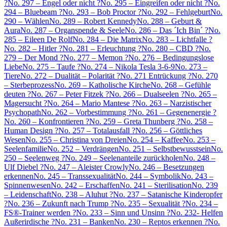
?
No. 297 – Engel oder nicht ?
No. 295 – Eingreifen oder nicht ?
No.
294 – Bluebeam ?
No. 293 – Bob Proctor ?
No. 292 – Fehlgeburt
No.
290 – Wählen
No. 289 – Robert Kennedy
No. 288 – Geburt &
Aura
No. 287 – Organspende & Seele
No. 286 – Das ´Ich Bin´ ?
No.
285 – Eileen De Rolf
No. 284 – Die Matrix
No. 283 – Lichtfalle ?
No. 282 – Hitler ?
No. 281 – Erleuchtung ?
No. 280 – CBD ?
No.
279 – Der Mond ?
No. 277 – Memon ?
No. 276 – Bedingungslose
Liebe
No. 275 – Taufe ?
No. 274 – Nikola Tesla 3-6-9
No. 273 –
Tiere
No. 272 – Dualität – Polarität ?
No. 271 Entrückung ?
No. 270
– Sterbeprozess
No. 269 – Katholische Kirche
No. 268 – Gefühle
deuten ?
No. 267 – Peter Fitzek ?
No. 266 – Dualseelen ?
No. 265 –
Magersucht ?
No. 264 – Mario Mantese ?
No. 263 – Narzistischer
Psychopath
No. 262 – Vorbestimmung ?
No. 261 – Gegenenergie ?
No. 260 – Konfrontieren ?
No. 259 – Greta Thunberg ?
No. 258 –
Human Design ?
No. 257 – Totalausfall ?
No. 256 – Göttliches
Wesen
No. 255 – Christina von Dreien
No. 254 – Kaffee
No. 253 –
Seelenfamilie
No. 252 – Verdrängen
No. 251 – Selbstbewusstsein
No.
250 – Seelenweg ?
No. 249 – Seelenanteile zurückholen
No. 248 –
Ulf Diebel ?
No. 247 – Aleister Crowly
No. 246 – Besetzungen
erkennen
No. 245 – Transsexualität
No. 244 – Symbolik
No. 243 –
Spinnenwesen
No. 242 – Erschaffen
No. 241 – Sterilisation
No. 239
– Leidenschaft
No. 238 – Aluhut ?
No. 237 – Satanische Kinderopfer
?
No. 236 – Zukunft nach Trump ?
No. 235 – Sexualität ?
No. 234 –
FS®-Trainer werden ?
No. 233 – Sinn und Unsinn ?
No. 232- Helfen
Außerirdische ?
No. 231 – Banken
No. 230 – Reptos erkennen ?
No.