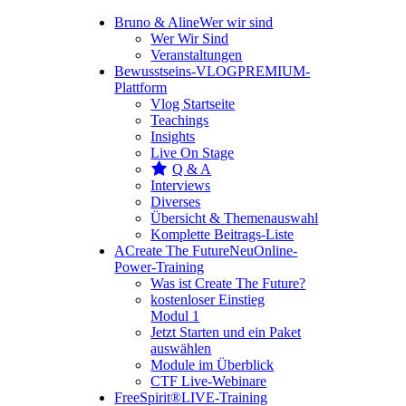
Bruno & Aline
Wer wir sind
Wer Wir Sind
Veranstaltungen
Bewusstseins-VLOG
PREMIUM-
Plattform
Vlog Startseite
Teachings
Insights
Live On Stage
Q & A
Interviews
Diverses
Übersicht & Themenauswahl
Komplette Beitrags-Liste
A
Create The Future
Neu
Online-
Power-Training
Was ist Create The Future?
kostenloser Einstieg
Modul 1
Jetzt Starten und ein Paket
auswählen
Module im Überblick
CTF Live-Webinare
FreeSpirit®
LIVE-Training