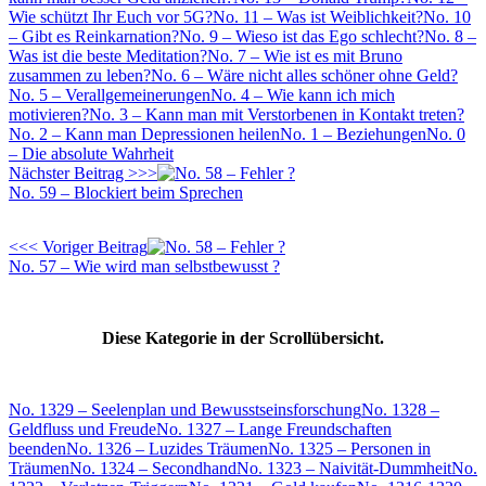
Wie schützt Ihr Euch vor 5G?
No. 11 – Was ist Weiblichkeit?
No. 10
– Gibt es Reinkarnation?
No. 9 – Wieso ist das Ego schlecht?
No. 8 –
Was ist die beste Meditation?
No. 7 – Wie ist es mit Bruno
zusammen zu leben?
No. 6 – Wäre nicht alles schöner ohne Geld?
No. 5 – Verallgemeinerungen
No. 4 – Wie kann ich mich
motivieren?
No. 3 – Kann man mit Verstorbenen in Kontakt treten?
No. 2 – Kann man Depressionen heilen
No. 1 – Beziehungen
No. 0
– Die absolute Wahrheit
Nächster Beitrag >>>
No. 59 – Blockiert beim Sprechen
<<< Voriger Beitrag
No. 57 – Wie wird man selbstbewusst ?
Diese Kategorie in der Scrollübersicht.
No. 1329 – Seelenplan und Bewusstseinsforschung
No. 1328 –
Geldfluss und Freude
No. 1327 – Lange Freundschaften
beenden
No. 1326 – Luzides Träumen
No. 1325 – Personen in
Träumen
No. 1324 – Secondhand
No. 1323 – Naivität-Dummheit
No.