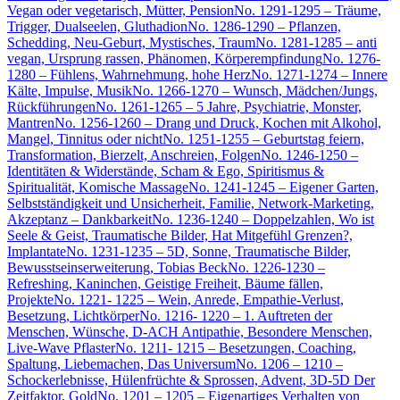
Vegan oder vegetarisch, Mütter, Pension
No. 1291-1295 – Träume,
Trigger, Dualseelen, Gluthadion
No. 1286-1290 – Pflanzen,
Schedding, Neu-Geburt, Mystisches, Traum
No. 1281-1285 – anti
vegan, Ursprung rassen, Phänomen, Körperempfindung
No. 1276-
1280 – Fühlens, Wahrnehmung, hohe Herz
No. 1271-1274 – Innere
Kälte, Impulse, Musik
No. 1266-1270 – Wunsch, Mädchen/Jungs,
Rückführungen
No. 1261-1265 – 5 Jahre, Psychiatrie, Monster,
Mantren
No. 1256-1260 – Drang und Druck, Kochen mit Alkohol,
Mangel, Tinnitus oder nicht
No. 1251-1255 – Geburtstag feiern,
Transformation, Bierzelt, Anschreien, Folgen
No. 1246-1250 –
Identitäten & Widerstände, Scham & Ego, Spiritismus &
Spiritualität, Komische Massage
No. 1241-1245 – Eigener Garten,
Selbstständigkeit und Unsicherheit, Familie, Network-Marketing,
Akzeptanz – Dankbarkeit
No. 1236-1240 – Doppelzahlen, Wo ist
Seele & Geist, Traumatische Bilder, Hat Mitgefühl Grenzen?,
Implantate
No. 1231-1235 – 5D, Sonne, Traumatische Bilder,
Bewusstseinserweiterung, Tobias Beck
No. 1226-1230 –
Refreshing, Kaninchen, Geistige Freiheit, Bäume fällen,
Projekte
No. 1221- 1225 – Wein, Anrede, Empathie-Verlust,
Besetzung, Lichtkörper
No. 1216- 1220 – 1. Auftreten der
Menschen, Wünsche, D-ACH Antipathie, Besondere Menschen,
Live-Wave Pflaster
No. 1211- 1215 – Besetzungen, Coaching,
Spaltung, Liebemachen, Das Universum
No. 1206 – 1210 –
Schockerlebnisse, Hülenfrüchte & Sprossen, Advent, 3D-5D Der
Zeitfaktor, Gold
No. 1201 – 1205 – Eigenartiges Verhalten von