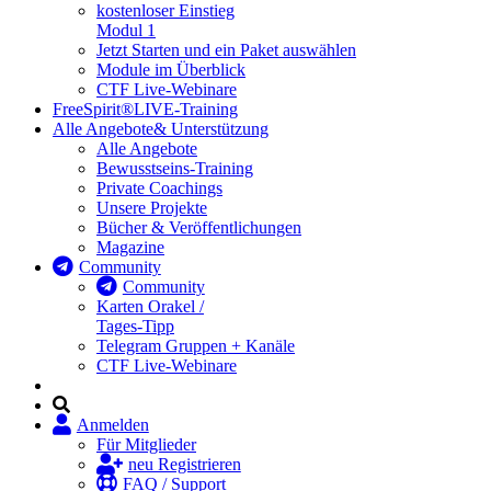
kostenloser Einstieg
Modul 1
Jetzt Starten und ein Paket auswählen
Module im Überblick
CTF Live-Webinare
FreeSpirit®
LIVE-Training
Alle Angebote
& Unterstützung
Alle Angebote
Bewusstseins-Training
Private Coachings
Unsere Projekte
Bücher & Veröffentlichungen
Magazine
Community
Community
Karten Orakel /
Tages-Tipp
Telegram Gruppen + Kanäle
CTF Live-Webinare
Anmelden
Für Mitglieder
neu Registrieren
FAQ / Support