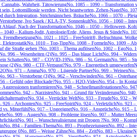
, Cannabis, Wahrheit, Tätowierung
No. 1085 – 1090 – Transformation ve
st sein, Lottomillionär werden, Nicht beantworten, Zehen-Nagel
No. 107
d durch Integration, Strichmännchen, Bräuche
No. 1066 – 1070 – Pleja
, Verstorbene, Ivo Sasek / KLA-TV, Sonnenkult
No. 1056 – 1060 – Integ
it Ablauf, Nach der Transformation
No. 1046 – 1050 – Helloween, Kohl
– 1040 – Kalium-Jodit, Astrologie/Erde, Aliens, Jesus & Sünde
No. 103
en, Fremdbesetzung
No. 1021 – 1025 – FreeSpirit®, Befruchtung, Wolk
 Elektrostatik
No. 1010 – Top-Tipp
No. 1008 – Formeln
No. 1009 – Ab
f die Straße gehen ?
No. 1003 – Thema auflösen
No. 1002 – Ego
No. 1
No. 996 – Wesenheiten (2)
No. 995 – Das blaue Licht
No. 994 – Widers
ein Schatten
No. 987 – COVID-19
No. 986 – St. Germain
No. 985 – S
ose (2)
No. 980 – CTF-Verpasst?
No. 979 – Energetisch umgeworfen
N
H2O
No. 971 – Amma
No. 970 – Lügende Partner
No. 969 – Weinen
No. 
No. 963 – Verstorbene (3)
No. 962 – Verschwinden
No. 961 – Osterhase
56 – Gefühl oder Blockade?
No. 955 – H2O-Video
No. 954 – In Kont
– Aggressionen tranformieren
No. 948 – Schnellmanifestationen
No. 947
nkommen
No. 942 – Narzisten
No. 941 – Grund für Veränderung
No. 940 
lchalternative
No. 934 – Verrückte Welt
No. 933 – Freude
No. 932 – We
. 926 – Archonten
No. 925 – FreeSpirit
No. 924 – Verletzlich
No. 923 –
d vs. Mitgefühl
No. 917 – Ungeeignet
No. 916 – Ansprüche
No. 915 – L
iebe
No. 909 – Augen
No. 908 – Probleme lösen
No. 907 – Mutter Mee
rlichkeit
No. 901 – Wunschrealisierung mit Drogen ?
No. 900 – Kompl
in
No. 894 – Familien-Thema
No. 893 – Prophezeiungen
No. 892 – Inte
utgruppe 0
No. 885 – Weisse Zähne
No. 884 – Zeit
No. 883 – Ukraine
N
nz
No. 876 – Hamsterrad
No. 875 – Vergiftet
No. 874 – Astrologie
No. 87