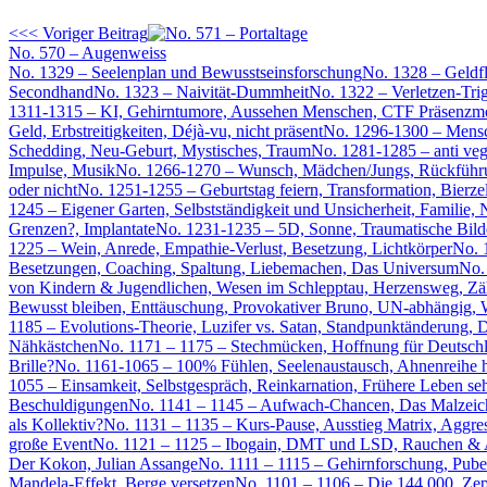
<<< Voriger Beitrag
No. 570 – Augenweiss
No. 1329 – Seelenplan und Bewusstseinsforschung
No. 1328 – Geldf
Secondhand
No. 1323 – Naivität-Dummheit
No. 1322 – Verletzen-Tri
1311-1315 – KI, Gehirntumore, Aussehen Menschen, CTF Präsenzmod
Geld, Erbstreitigkeiten, Déjà-vu, nicht präsent
No. 1296-1300 – Mensch
Schedding, Neu-Geburt, Mystisches, Traum
No. 1281-1285 – anti ve
Impulse, Musik
No. 1266-1270 – Wunsch, Mädchen/Jungs, Rückführ
oder nicht
No. 1251-1255 – Geburtstag feiern, Transformation, Bierze
1245 – Eigener Garten, Selbstständigkeit und Unsicherheit, Familie
Grenzen?, Implantate
No. 1231-1235 – 5D, Sonne, Traumatische Bild
1225 – Wein, Anrede, Empathie-Verlust, Besetzung, Lichtkörper
No. 
Besetzungen, Coaching, Spaltung, Liebemachen, Das Universum
No.
von Kindern & Jugendlichen, Wesen im Schlepptau, Herzensweg, Z
Bewusst bleiben, Enttäuschung, Provokativer Bruno, UN-abhängig, W
1185 – Evolutions-Theorie, Luzifer vs. Satan, Standpunktänderung, D
Nähkästchen
No. 1171 – 1175 – Stechmücken, Hoffnung für Deutschl
Brille?
No. 1161-1065 – 100% Fühlen, Seelenaustausch, Ahnenreihe
1055 – Einsamkeit, Selbstgespräch, Reinkarnation, Frühere Leben se
Beschuldigungen
No. 1141 – 1145 – Aufwach-Chancen, Das Malzeiche
als Kollektiv?
No. 1131 – 1135 – Kurs-Pause, Ausstieg Matrix, Aggre
große Event
No. 1121 – 1125 – Ibogain, DMT und LSD, Rauchen & Aus
Der Kokon, Julian Assange
No. 1111 – 1115 – Gehirnforschung, Puber
Mandela-Effekt, Berge versetzen
No. 1101 – 1106 – Die 144.000, Zep