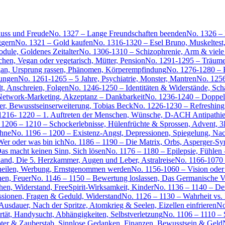
luss und Freude
No. 1327 – Lange Freundschaften beenden
No. 1326 –
ggern
No. 1321 – Gold kaufen
No. 1316-1320 – Esel Bruno, Muskeltest
ule, Goldenes Zeitalter
No. 1306-1310 – Schizophrenie, Arm & viele 
en, Vegan oder vegetarisch, Mütter, Pension
No. 1291-1295 – Träume,
gan, Ursprung rassen, Phänomen, Körperempfindung
No. 1276-1280 – 
ungen
No. 1261-1265 – 5 Jahre, Psychiatrie, Monster, Mantren
No. 1256
lt, Anschreien, Folgen
No. 1246-1250 – Identitäten & Widerstände, Sch
, Network-Marketing, Akzeptanz – Dankbarkeit
No. 1236-1240 – Doppelza
er, Bewusstseinserweiterung, Tobias Beck
No. 1226-1230 – Refreshing,
1216- 1220 – 1. Auftreten der Menschen, Wünsche, D-ACH Antipathie
 1206 – 1210 – Schockerlebnisse, Hülenfrüchte & Sprossen, Advent, 3
ähne
No. 1196 – 1200 – Existenz-Angst, Depressionen, Spiegelung, Na
er oder was bin ich
No. 1186 – 1190 – Die Matrix, Orbs, Asperger-S
as macht keinen Sinn, Sich lösen
No. 1176 – 1180 – Epilepsie, Fühlen
and, Die 5. Herzkammer, Augen und Leber, Astralreise
No. 1166-1070 
 heilen, Werbung, Ernstgenommen werden
No. 1156-1060 – Vision oder
hen, Feuer
No. 1146 – 1150 – Bewertung loslassen, Das Germanische V
n, Widerstand, FreeSpirit-Wirksamkeit, Kinder
No. 1136 – 1140 – Der
ssionen, Fragen & Geduld, Widerstand
No. 1126 – 1130 – Wahrheit vs. I
dauer, Nach der Spritze, Atomkrieg & Seelen, Eizellen einfrieren
No
tät, Handysucht, Abhängigkeiten, Selbstverletzung
No. 1106 – 1110 – 
ter & Zauberstab, Sinnlose Gedanken, Finanzen, Bewusstsein & Geld