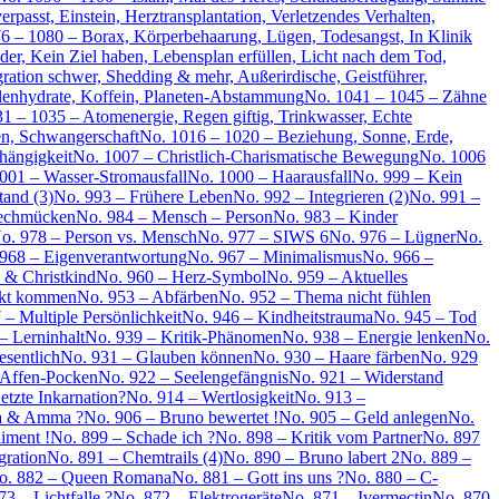
rpasst, Einstein, Herztransplantation, Verletzendes Verhalten,
6 – 1080 – Borax, Körperbehaarung, Lügen, Todesangst, In Klinik
der, Kein Ziel haben, Lebensplan erfüllen, Licht nach dem Tod,
ration schwer, Shedding & mehr, Außerirdische, Geistführer,
enhydrate, Koffein, Planeten-Abstammung
No. 1041 – 1045 – Zähne
1 – 1035 – Atomenergie, Regen giftig, Trinkwasser, Echte
en, Schwangerschaft
No. 1016 – 1020 – Beziehung, Sonne, Erde,
hängigkeit
No. 1007 – Christlich-Charismatische Bewegung
No. 1006
001 – Wasser-Stromausfall
No. 1000 – Haarausfall
No. 999 – Kein
tand (3)
No. 993 – Frühere Leben
No. 992 – Integrieren (2)
No. 991 –
techmücken
No. 984 – Mensch – Person
No. 983 – Kinder
o. 978 – Person vs. Mensch
No. 977 – SIWS 6
No. 976 – Lügner
No.
968 – Eigenverantwortung
No. 967 – Minimalismus
No. 966 –
 & Christkind
No. 960 – Herz-Symbol
No. 959 – Aktuelles
akt kommen
No. 953 – Abfärben
No. 952 – Thema nicht fühlen
 – Multiple Persönlichkeit
No. 946 – Kindheitstrauma
No. 945 – Tod
– Lerninhalt
No. 939 – Kritik-Phänomen
No. 938 – Energie lenken
No.
sentlich
No. 931 – Glauben können
No. 930 – Haare färben
No. 929
 Affen-Pocken
No. 922 – Seelengefängnis
No. 921 – Widerstand
etzte Inkarnation?
No. 914 – Wertlosigkeit
No. 913 –
ra & Amma ?
No. 906 – Bruno bewertet !
No. 905 – Geld anlegen
No.
iment !
No. 899 – Schade ich ?
No. 898 – Kritik vom Partner
No. 897
gration
No. 891 – Chemtrails (4)
No. 890 – Bruno labert 2
No. 889 –
o. 882 – Queen Romana
No. 881 – Gott ins uns ?
No. 880 – C-
3 – Lichtfalle ?
No. 872 – Elektrogeräte
No. 871 – Ivermectin
No. 870