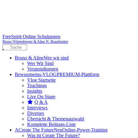
FreeSpirit Online Schulungen
Bruno Würtenberger & Aline N. Brandstetter
Bruno & Aline
Wer wir sind
Wer Wir Sind
Veranstaltungen
Bewusstseins-VLOG
PREMIUM-Plattform
Vlog Startseite
Teachings
Insights
Live On Stage
Q & A
Interviews
Diverses
Übersicht & Themenauswahl
Komplette Beitrags-Liste
A
Create The Future
Neu
Online-Power-Training
Was ist Create The Future?