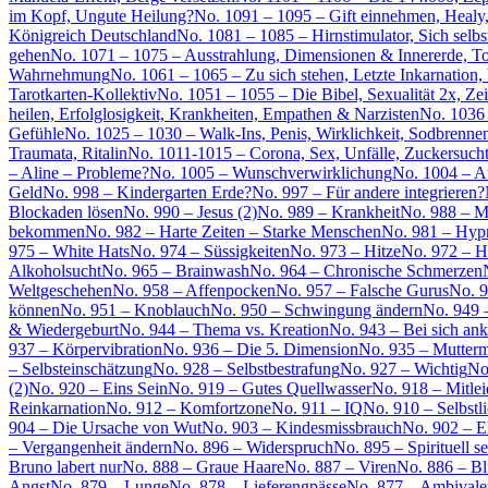
im Kopf, Ungute Heilung?
No. 1091 – 1095 – Gift einnehmen, Healy
Königreich Deutschland
No. 1081 – 1085 – Hirnstimulator, Sich selb
gehen
No. 1071 – 1075 – Ausstrahlung, Dimensionen & Innererde, To
Wahrnehmung
No. 1061 – 1065 – Zu sich stehen, Letzte Inkarnation
Tarotkarten-Kollektiv
No. 1051 – 1055 – Die Bibel, Sexualität 2x, Ze
heilen, Erfolglosigkeit, Krankheiten, Empathen & Narzisten
No. 1036 
Gefühle
No. 1025 – 1030 – Walk-Ins, Penis, Wirklichkeit, Sodbrenn
Traumata, Ritalin
No. 1011-1015 – Corona, Sex, Unfälle, Zuckersucht,
– Aline – Probleme?
No. 1005 – Wunschverwirklichung
No. 1004 – Au
Geld
No. 998 – Kindergarten Erde?
No. 997 – Für andere integrieren?
Blockaden lösen
No. 990 – Jesus (2)
No. 989 – Krankheit
No. 988 – M
bekommen
No. 982 – Harte Zeiten – Starke Menschen
No. 981 – Hypn
975 – White Hats
No. 974 – Süssigkeiten
No. 973 – Hitze
No. 972 – 
Alkoholsucht
No. 965 – Brainwash
No. 964 – Chronische Schmerzen
Weltgeschehen
No. 958 – Affenpocken
No. 957 – Falsche Gurus
No. 9
können
No. 951 – Knoblauch
No. 950 – Schwingung ändern
No. 949 
& Wiedergeburt
No. 944 – Thema vs. Kreation
No. 943 – Bei sich a
937 – Körpervibration
No. 936 – Die 5. Dimension
No. 935 – Muttermi
– Selbsteinschätzung
No. 928 – Selbstbestrafung
No. 927 – Wichtig
No
(2)
No. 920 – Eins Sein
No. 919 – Gutes Quellwasser
No. 918 – Mitlei
Reinkarnation
No. 912 – Komfortzone
No. 911 – IQ
No. 910 – Selbstl
904 – Die Ursache von Wut
No. 903 – Kindesmissbrauch
No. 902 – Eh
– Vergangenheit ändern
No. 896 – Widerspruch
No. 895 – Spirituell se
Bruno labert nur
No. 888 – Graue Haare
No. 887 – Viren
No. 886 – Bl
Angst
No. 879 – Lunge
No. 878 – Lieferengpässe
No. 877 – Ambivale