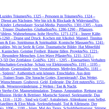
 Luzides Träumen
No. 1325 – Personen in Träumen
No. 1324 –
, Dienst am Nächsten, Wer bin ich & Blockade & Widerstand
No.
Kinder, Lebensdauer, Social-Media, Putzen
No. 1301-1305 – Aura,
 Trigger, Dualseelen, Gluthadion
No. 1286-1290 – Pflanzen,
Fühlens, Wahrnehmung, hohe Herz
No. 1271-1274 – Innere Kälte,
-1260 – Drang und Druck, Kochen mit Alkohol, Mangel, Tinnitus
am & Ego, Spiritismus & Spiritualität, Komische Massage
No. 1241-
hlen, Wo ist Seele & Geist, Traumatische Bilder, Hat Mitgefühl
 Kaninchen, Geistige Freiheit, Bäume fällen, Projekte
No. 1221-
, Besondere Menschen, Live-Wave Pflaster
No. 1211- 1215 –
D-5D Der Zeitfaktor, Gold
No. 1201 – 1205 – Eigenartiges Verhalten
chtschatten-Gewächse, Schutz vor Elektrosmog
No. 1191 – 1195 –
yndrom, Gegenstände von Verstorbenen, Methylen-Blau
No. 1181 –
 – Spüren?, Authentisch sein können, Einschlafen, Aus dem
– Trainer-Team, Die Sprache Gottes, Energieraub?, Das Wetter,
 Wunschtraum, Grabovoi, Geld, Epilespie, Die Zeit nutzen
No. 1151-
olk, Wesensveränderung, 2 Welten / Tag & Nacht,
 Sterbe-Ort, Magnetstimulation, Tetanus, Amputation, Rettung nur
llusion, Heiler & Betrüger, Magische Spiegel, Seelenanteile, Das
. 1116 – 1120 – Sind wir Gott?, Astralreisen, Ablenkung vom Selbst,
Satelliten & Elon Musk, Seelendiebstahl, Tod & Alleinsein, Der
No. 1096 – 1100 – Islam, Mal des Tieres, Schuldübertragung, Stimme