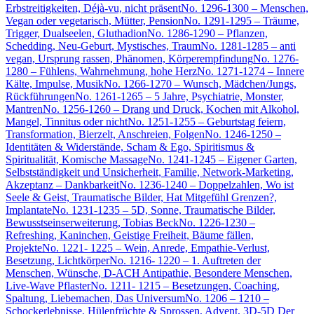
Erbstreitigkeiten, Déjà-vu, nicht präsent
No. 1296-1300 – Menschen,
Vegan oder vegetarisch, Mütter, Pension
No. 1291-1295 – Träume,
Trigger, Dualseelen, Gluthadion
No. 1286-1290 – Pflanzen,
Schedding, Neu-Geburt, Mystisches, Traum
No. 1281-1285 – anti
vegan, Ursprung rassen, Phänomen, Körperempfindung
No. 1276-
1280 – Fühlens, Wahrnehmung, hohe Herz
No. 1271-1274 – Innere
Kälte, Impulse, Musik
No. 1266-1270 – Wunsch, Mädchen/Jungs,
Rückführungen
No. 1261-1265 – 5 Jahre, Psychiatrie, Monster,
Mantren
No. 1256-1260 – Drang und Druck, Kochen mit Alkohol,
Mangel, Tinnitus oder nicht
No. 1251-1255 – Geburtstag feiern,
Transformation, Bierzelt, Anschreien, Folgen
No. 1246-1250 –
Identitäten & Widerstände, Scham & Ego, Spiritismus &
Spiritualität, Komische Massage
No. 1241-1245 – Eigener Garten,
Selbstständigkeit und Unsicherheit, Familie, Network-Marketing,
Akzeptanz – Dankbarkeit
No. 1236-1240 – Doppelzahlen, Wo ist
Seele & Geist, Traumatische Bilder, Hat Mitgefühl Grenzen?,
Implantate
No. 1231-1235 – 5D, Sonne, Traumatische Bilder,
Bewusstseinserweiterung, Tobias Beck
No. 1226-1230 –
Refreshing, Kaninchen, Geistige Freiheit, Bäume fällen,
Projekte
No. 1221- 1225 – Wein, Anrede, Empathie-Verlust,
Besetzung, Lichtkörper
No. 1216- 1220 – 1. Auftreten der
Menschen, Wünsche, D-ACH Antipathie, Besondere Menschen,
Live-Wave Pflaster
No. 1211- 1215 – Besetzungen, Coaching,
Spaltung, Liebemachen, Das Universum
No. 1206 – 1210 –
Schockerlebnisse, Hülenfrüchte & Sprossen, Advent, 3D-5D Der