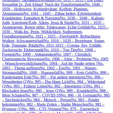
Sexualität 2x, Zeit Ablauf, Nach der Transformation
No. 1046 –
1050 – Helloween, Kohlenhydrate, Koffein, Planeten-
Abstammung
No. 1041 – 1045 – Zähne heilen, Erfolglosigkeit,
Krankheiten, Empathen & Narzisten
No. 1036 – 1040 – Kalium-
Jodit, Astrologie/Erde, Aliens, Jesus & Sünde
No. 1031 – 1035 –
Atomenergie, Regen giftig, Trinkwasser, Echte Gefühle
No. 1025 –
1030 – Walk-Ins, Penis, Wirklichkeit, Sodbrennen,
Fremdbesetzung
No. 1021 – 1025 – FreeSpirit®, Befruchtung,
Wolken, Schwangerschaft
No. 1016 – 1020 – Beziehung, Sonne,
Erde, Traumata, Ritalin
No. 1011-1015 – Corona, Sex, Unfälle,
Zuckersucht, Elektrostatik
No. 1010 – Top-Tipp
No. 1008 –
Formeln
No. 1009 – Abhängigkeit
No. 1007 – Christlich-
Charismatische Bewegung
No. 1006 – Aline – Probleme?
No. 1005
– Wunschverwirklichung
No. 1004 – Auf die Straße gehen ?
No.
1003 – Thema auflösen
No. 1002 – Ego
No. 1001 – Wasser-
Stromausfall
No. 1000 – Haarausfall
No. 999 – Kein Geld
No. 998 –
Kindergarten Erde?
No. 997 – Für andere integrieren?
No. 996 –
Wesenheiten (2)
No. 995 – Das blaue Licht
No. 994 – Widerstand
(3)
No. 993 – Frühere Leben
No. 992 – Integrieren (2)
No. 991 –
Blockaden lösen
No. 990 – Jesus (2)
No. 989 – Krankheit
No. 988 –
Mein Schatten
No. 987 – COVID-19
No. 986 – St. Germain
No. 985
– Stechmücken
No. 984 – Mensch – Person
No. 983 – Kinder
bekommen
No. 982 – Harte Zeiten – Starke Menschen
No. 981 –
Hypnose (2)
No. 980 – CTF-Verpasst?
No. 979 – Energetisch