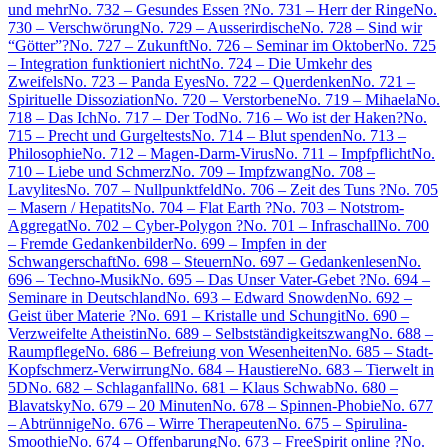
und mehr
No. 732 – Gesundes Essen ?
No. 731 – Herr der Ringe
No.
730 – Verschwörung
No. 729 – Ausserirdische
No. 728 – Sind wir
“Götter”?
No. 727 – Zukunft
No. 726 – Seminar im Oktober
No. 725
– Integration funktioniert nicht
No. 724 – Die Umkehr des
Zweifels
No. 723 – Panda Eyes
No. 722 – Querdenken
No. 721 –
Spirituelle Dissoziation
No. 720 – Verstorbene
No. 719 – Mihaela
No.
718 – Das Ich
No. 717 – Der Tod
No. 716 – Wo ist der Haken?
No.
715 – Precht und Gurgeltests
No. 714 – Blut spenden
No. 713 –
Philosophie
No. 712 – Magen-Darm-Virus
No. 711 – Impfpflicht
No.
710 – Liebe und Schmerz
No. 709 – Impfzwang
No. 708 –
Lavylites
No. 707 – Nullpunktfeld
No. 706 – Zeit des Tuns ?
No. 705
– Masern / Hepatits
No. 704 – Flat Earth ?
No. 703 – Notstrom-
Aggregat
No. 702 – Cyber-Polygon ?
No. 701 – Infraschall
No. 700
– Fremde Gedankenbilder
No. 699 – Impfen in der
Schwangerschaft
No. 698 – Steuern
No. 697 – Gedankenlesen
No.
696 – Techno-Musik
No. 695 – Das Unser Vater-Gebet ?
No. 694 –
Seminare in Deutschland
No. 693 – Edward Snowden
No. 692 –
Geist über Materie ?
No. 691 – Kristalle und Schungit
No. 690 –
Verzweifelte Atheistin
No. 689 – Selbstständigkeitszwang
No. 688 –
Raumpflege
No. 686 – Befreiung von Wesenheiten
No. 685 – Stadt-
Kopfschmerz-Verwirrung
No. 684 – Haustiere
No. 683 – Tierwelt in
5D
No. 682 – Schlaganfall
No. 681 – Klaus Schwab
No. 680 –
Blavatsky
No. 679 – 20 Minuten
No. 678 – Spinnen-Phobie
No. 677
– Abtrünnige
No. 676 – Wirre Therapeuten
No. 675 – Spirulina-
Smoothie
No. 674 – Offenbarung
No. 673 – FreeSpirit online ?
No.