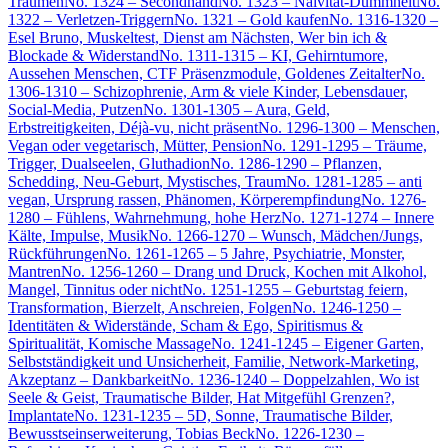
Träumen
No. 1324 – Secondhand
No. 1323 – Naivität-Dummheit
No.
1322 – Verletzen-Triggern
No. 1321 – Gold kaufen
No. 1316-1320 –
Esel Bruno, Muskeltest, Dienst am Nächsten, Wer bin ich &
Blockade & Widerstand
No. 1311-1315 – KI, Gehirntumore,
Aussehen Menschen, CTF Präsenzmodule, Goldenes Zeitalter
No.
1306-1310 – Schizophrenie, Arm & viele Kinder, Lebensdauer,
Social-Media, Putzen
No. 1301-1305 – Aura, Geld,
Erbstreitigkeiten, Déjà-vu, nicht präsent
No. 1296-1300 – Menschen,
Vegan oder vegetarisch, Mütter, Pension
No. 1291-1295 – Träume,
Trigger, Dualseelen, Gluthadion
No. 1286-1290 – Pflanzen,
Schedding, Neu-Geburt, Mystisches, Traum
No. 1281-1285 – anti
vegan, Ursprung rassen, Phänomen, Körperempfindung
No. 1276-
1280 – Fühlens, Wahrnehmung, hohe Herz
No. 1271-1274 – Innere
Kälte, Impulse, Musik
No. 1266-1270 – Wunsch, Mädchen/Jungs,
Rückführungen
No. 1261-1265 – 5 Jahre, Psychiatrie, Monster,
Mantren
No. 1256-1260 – Drang und Druck, Kochen mit Alkohol,
Mangel, Tinnitus oder nicht
No. 1251-1255 – Geburtstag feiern,
Transformation, Bierzelt, Anschreien, Folgen
No. 1246-1250 –
Identitäten & Widerstände, Scham & Ego, Spiritismus &
Spiritualität, Komische Massage
No. 1241-1245 – Eigener Garten,
Selbstständigkeit und Unsicherheit, Familie, Network-Marketing,
Akzeptanz – Dankbarkeit
No. 1236-1240 – Doppelzahlen, Wo ist
Seele & Geist, Traumatische Bilder, Hat Mitgefühl Grenzen?,
Implantate
No. 1231-1235 – 5D, Sonne, Traumatische Bilder,
Bewusstseinserweiterung, Tobias Beck
No. 1226-1230 –