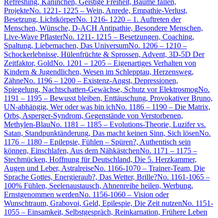
Refreshing, Kaninchen, Geistige Freiheit, Bäume fällen,
Projekte
No. 1221- 1225 – Wein, Anrede, Empathie-Verlust,
Besetzung, Lichtkörper
No. 1216- 1220 – 1. Auftreten der
Menschen, Wünsche, D-ACH Antipathie, Besondere Menschen,
Live-Wave Pflaster
No. 1211- 1215 – Besetzungen, Coaching,
Spaltung, Liebemachen, Das Universum
No. 1206 – 1210 –
Schockerlebnisse, Hülenfrüchte & Sprossen, Advent, 3D-5D Der
Zeitfaktor, Gold
No. 1201 – 1205 – Eigenartiges Verhalten von
Kindern & Jugendlichen, Wesen im Schlepptau, Herzensweg,
Zähne
No. 1196 – 1200 – Existenz-Angst, Depressionen,
Spiegelung, Nachtschatten-Gewächse, Schutz vor Elektrosmog
No.
1191 – 1195 – Bewusst bleiben, Enttäuschung, Provokativer Bruno,
UN-abhängig, Wer oder was bin ich
No. 1186 – 1190 – Die Matrix,
Orbs, Asperger-Syndrom, Gegenstände von Verstorbenen,
Methylen-Blau
No. 1181 – 1185 – Evolutions-Theorie, Luzifer vs.
Satan, Standpunktänderung, Das macht keinen Sinn, Sich lösen
No.
1176 – 1180 – Epilepsie, Fühlen – Spüren?, Authentisch sein
können, Einschlafen, Aus dem Nähkästchen
No. 1171 – 1175 –
Stechmücken, Hoffnung für Deutschland, Die 5. Herzkammer,
Augen und Leber, Astralreise
No. 1166-1070 – Trainer-Team, Die
Sprache Gottes, Energieraub?, Das Wetter, Brille?
No. 1161-1065 –
100% Fühlen, Seelenaustausch, Ahnenreihe heilen, Werbung,
Ernstgenommen werden
No. 1156-1060 – Vision oder
Wunschtraum, Grabovoi, Geld, Epilespie, Die Zeit nutzen
No. 1151-
1055 – Einsamkeit, Selbstgespräch, Reinkarnation, Frühere Leben