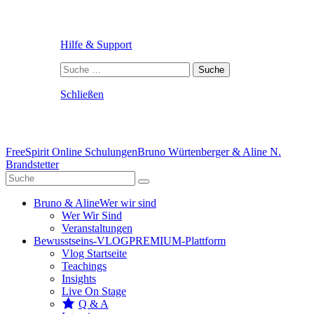
Hilfe & Support
Suche
nach:
Schließen
FreeSpirit Online Schulungen
Bruno Würtenberger & Aline N.
Brandstetter
Bruno & Aline
Wer wir sind
Wer Wir Sind
Veranstaltungen
Bewusstseins-VLOG
PREMIUM-Plattform
Vlog Startseite
Teachings
Insights
Live On Stage
Q & A