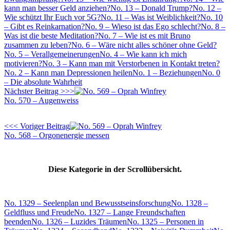
kann man besser Geld anziehen?
No. 13 – Donald Trump?
No. 12 –
Wie schützt Ihr Euch vor 5G?
No. 11 – Was ist Weiblichkeit?
No. 10
– Gibt es Reinkarnation?
No. 9 – Wieso ist das Ego schlecht?
No. 8 –
Was ist die beste Meditation?
No. 7 – Wie ist es mit Bruno
zusammen zu leben?
No. 6 – Wäre nicht alles schöner ohne Geld?
No. 5 – Verallgemeinerungen
No. 4 – Wie kann ich mich
motivieren?
No. 3 – Kann man mit Verstorbenen in Kontakt treten?
No. 2 – Kann man Depressionen heilen
No. 1 – Beziehungen
No. 0
– Die absolute Wahrheit
Nächster Beitrag >>>
No. 570 – Augenweiss
<<< Voriger Beitrag
No. 568 – Orgonenergie messen
Diese Kategorie in der Scrollübersicht.
No. 1329 – Seelenplan und Bewusstseinsforschung
No. 1328 –
Geldfluss und Freude
No. 1327 – Lange Freundschaften
beenden
No. 1326 – Luzides Träumen
No. 1325 – Personen in