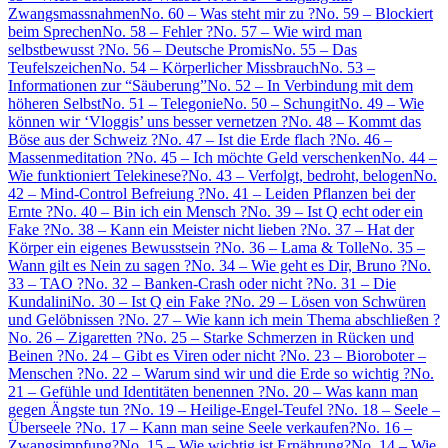
Zwangsmassnahmen
No. 60 – Was steht mir zu ?
No. 59 – Blockiert
beim Sprechen
No. 58 – Fehler ?
No. 57 – Wie wird man
selbstbewusst ?
No. 56 – Deutsche Promis
No. 55 – Das
Teufelszeichen
No. 54 – Körperlicher Missbrauch
No. 53 –
Informationen zur “Säuberung”
No. 52 – In Verbindung mit dem
höheren Selbst
No. 51 – Telegonie
No. 50 – Schungit
No. 49 – Wie
können wir ‘Vloggis’ uns besser vernetzen ?
No. 48 – Kommt das
Böse aus der Schweiz ?
No. 47 – Ist die Erde flach ?
No. 46 –
Massenmeditation ?
No. 45 – Ich möchte Geld verschenken
No. 44 –
Wie funktioniert Telekinese?
No. 43 – Verfolgt, bedroht, belogen
No.
42 – Mind-Control Befreiung ?
No. 41 – Leiden Pflanzen bei der
Ernte ?
No. 40 – Bin ich ein Mensch ?
No. 39 – Ist Q echt oder ein
Fake ?
No. 38 – Kann ein Meister nicht lieben ?
No. 37 – Hat der
Körper ein eigenes Bewusstsein ?
No. 36 – Lama & Tolle
No. 35 –
Wann gilt es Nein zu sagen ?
No. 34 – Wie geht es Dir, Bruno ?
No.
33 – TAO ?
No. 32 – Banken-Crash oder nicht ?
No. 31 – Die
Kundalini
No. 30 – Ist Q ein Fake ?
No. 29 – Lösen von Schwüren
und Gelöbnissen ?
No. 27 – Wie kann ich mein Thema abschließen ?
No. 26 – Zigaretten ?
No. 25 – Starke Schmerzen in Rücken und
Beinen ?
No. 24 – Gibt es Viren oder nicht ?
No. 23 – Bioroboter –
Menschen ?
No. 22 – Warum sind wir und die Erde so wichtig ?
No.
21 – Gefühle und Identitäten benennen ?
No. 20 – Was kann man
gegen Ängste tun ?
No. 19 – Heilige-Engel-Teufel ?
No. 18 – Seele –
Überseele ?
No. 17 – Kann man seine Seele verkaufen?
No. 16 –
Zwangsimpfung?
No. 15 – Wie wichtig ist Ernährung?
No. 14 – Wie