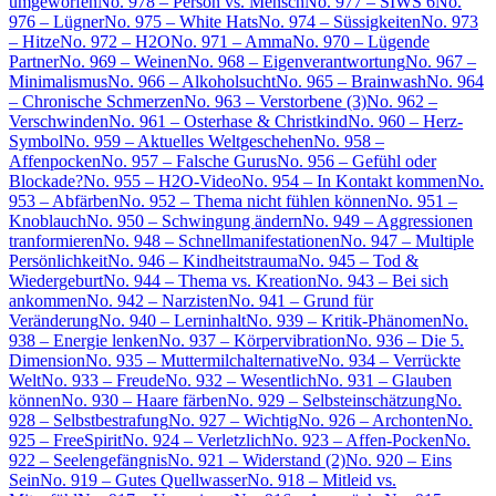
umgeworfen
No. 978 – Person vs. Mensch
No. 977 – SIWS 6
No.
976 – Lügner
No. 975 – White Hats
No. 974 – Süssigkeiten
No. 973
– Hitze
No. 972 – H2O
No. 971 – Amma
No. 970 – Lügende
Partner
No. 969 – Weinen
No. 968 – Eigenverantwortung
No. 967 –
Minimalismus
No. 966 – Alkoholsucht
No. 965 – Brainwash
No. 964
– Chronische Schmerzen
No. 963 – Verstorbene (3)
No. 962 –
Verschwinden
No. 961 – Osterhase & Christkind
No. 960 – Herz-
Symbol
No. 959 – Aktuelles Weltgeschehen
No. 958 –
Affenpocken
No. 957 – Falsche Gurus
No. 956 – Gefühl oder
Blockade?
No. 955 – H2O-Video
No. 954 – In Kontakt kommen
No.
953 – Abfärben
No. 952 – Thema nicht fühlen können
No. 951 –
Knoblauch
No. 950 – Schwingung ändern
No. 949 – Aggressionen
tranformieren
No. 948 – Schnellmanifestationen
No. 947 – Multiple
Persönlichkeit
No. 946 – Kindheitstrauma
No. 945 – Tod &
Wiedergeburt
No. 944 – Thema vs. Kreation
No. 943 – Bei sich
ankommen
No. 942 – Narzisten
No. 941 – Grund für
Veränderung
No. 940 – Lerninhalt
No. 939 – Kritik-Phänomen
No.
938 – Energie lenken
No. 937 – Körpervibration
No. 936 – Die 5.
Dimension
No. 935 – Muttermilchalternative
No. 934 – Verrückte
Welt
No. 933 – Freude
No. 932 – Wesentlich
No. 931 – Glauben
können
No. 930 – Haare färben
No. 929 – Selbsteinschätzung
No.
928 – Selbstbestrafung
No. 927 – Wichtig
No. 926 – Archonten
No.
925 – FreeSpirit
No. 924 – Verletzlich
No. 923 – Affen-Pocken
No.
922 – Seelengefängnis
No. 921 – Widerstand (2)
No. 920 – Eins
Sein
No. 919 – Gutes Quellwasser
No. 918 – Mitleid vs.