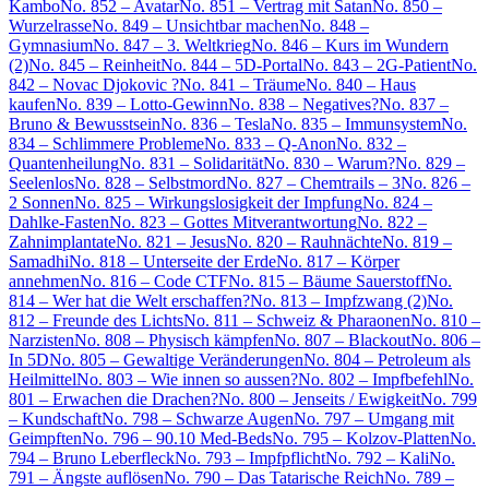
Kambo
No. 852 – Avatar
No. 851 – Vertrag mit Satan
No. 850 –
Wurzelrasse
No. 849 – Unsichtbar machen
No. 848 –
Gymnasium
No. 847 – 3. Weltkrieg
No. 846 – Kurs im Wundern
(2)
No. 845 – Reinheit
No. 844 – 5D-Portal
No. 843 – 2G-Patient
No.
842 – Novac Djokovic ?
No. 841 – Träume
No. 840 – Haus
kaufen
No. 839 – Lotto-Gewinn
No. 838 – Negatives?
No. 837 –
Bruno & Bewusstsein
No. 836 – Tesla
No. 835 – Immunsystem
No.
834 – Schlimmere Probleme
No. 833 – Q-Anon
No. 832 –
Quantenheilung
No. 831 – Solidarität
No. 830 – Warum?
No. 829 –
Seelenlos
No. 828 – Selbstmord
No. 827 – Chemtrails – 3
No. 826 –
2 Sonnen
No. 825 – Wirkungslosigkeit der Impfung
No. 824 –
Dahlke-Fasten
No. 823 – Gottes Mitverantwortung
No. 822 –
Zahnimplantate
No. 821 – Jesus
No. 820 – Rauhnächte
No. 819 –
Samadhi
No. 818 – Unterseite der Erde
No. 817 – Körper
annehmen
No. 816 – Code CTF
No. 815 – Bäume Sauerstoff
No.
814 – Wer hat die Welt erschaffen?
No. 813 – Impfzwang (2)
No.
812 – Freunde des Lichts
No. 811 – Schweiz & Pharaonen
No. 810 –
Narzisten
No. 808 – Physisch kämpfen
No. 807 – Blackout
No. 806 –
In 5D
No. 805 – Gewaltige Veränderungen
No. 804 – Petroleum als
Heilmittel
No. 803 – Wie innen so aussen?
No. 802 – Impfbefehl
No.
801 – Erwachen die Drachen?
No. 800 – Jenseits / Ewigkeit
No. 799
– Kundschaft
No. 798 – Schwarze Augen
No. 797 – Umgang mit
Geimpften
No. 796 – 90.10 Med-Beds
No. 795 – Kolzov-Platten
No.
794 – Bruno Leberfleck
No. 793 – Impfpflicht
No. 792 – Kali
No.
791 – Ängste auflösen
No. 790 – Das Tatarische Reich
No. 789 –