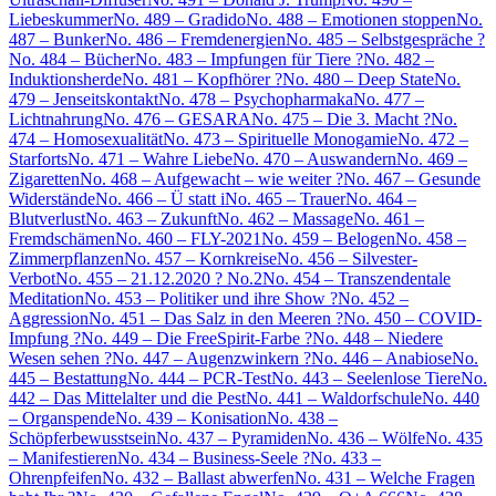
Liebeskummer
No. 489 – Gradido
No. 488 – Emotionen stoppen
No.
487 – Bunker
No. 486 – Fremdenergien
No. 485 – Selbstgespräche ?
No. 484 – Bücher
No. 483 – Impfungen für Tiere ?
No. 482 –
Induktionsherde
No. 481 – Kopfhörer ?
No. 480 – Deep State
No.
479 – Jenseitskontakt
No. 478 – Psychopharmaka
No. 477 –
Lichtnahrung
No. 476 – GESARA
No. 475 – Die 3. Macht ?
No.
474 – Homosexualität
No. 473 – Spirituelle Monogamie
No. 472 –
Starforts
No. 471 – Wahre Liebe
No. 470 – Auswandern
No. 469 –
Zigaretten
No. 468 – Aufgewacht – wie weiter ?
No. 467 – Gesunde
Widerstände
No. 466 – Ü statt i
No. 465 – Trauer
No. 464 –
Blutverlust
No. 463 – Zukunft
No. 462 – Massage
No. 461 –
Fremdschämen
No. 460 – FLY-2021
No. 459 – Belogen
No. 458 –
Zimmerpflanzen
No. 457 – Kornkreise
No. 456 – Silvester-
Verbot
No. 455 – 21.12.2020 ? No.2
No. 454 – Transzendentale
Meditation
No. 453 – Politiker und ihre Show ?
No. 452 –
Aggression
No. 451 – Das Salz in den Meeren ?
No. 450 – COVID-
Impfung ?
No. 449 – Die FreeSpirit-Farbe ?
No. 448 – Niedere
Wesen sehen ?
No. 447 – Augenzwinkern ?
No. 446 – Anabiose
No.
445 – Bestattung
No. 444 – PCR-Test
No. 443 – Seelenlose Tiere
No.
442 – Das Mittelalter und die Pest
No. 441 – Waldorfschule
No. 440
– Organspende
No. 439 – Konisation
No. 438 –
Schöpferbewusstsein
No. 437 – Pyramiden
No. 436 – Wölfe
No. 435
– Manifestieren
No. 434 – Business-Seele ?
No. 433 –
Ohrenpfeifen
No. 432 – Ballast abwerfen
No. 431 – Welche Fragen