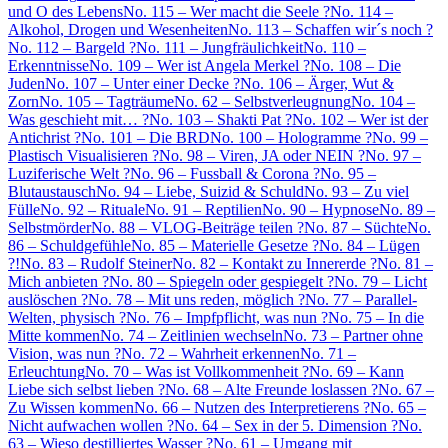
und O des Lebens
No. 115 – Wer macht die Seele ?
No. 114 –
Alkohol, Drogen und Wesenheiten
No. 113 – Schaffen wir´s noch ?
No. 112 – Bargeld ?
No. 111 – Jungfräulichkeit
No. 110 –
Erkenntnisse
No. 109 – Wer ist Angela Merkel ?
No. 108 – Die
Juden
No. 107 – Unter einer Decke ?
No. 106 – Ärger, Wut &
Zorn
No. 105 – Tagträume
No. 62 – Selbstverleugnung
No. 104 –
Was geschieht mit… ?
No. 103 – Shakti Pat ?
No. 102 – Wer ist der
Antichrist ?
No. 101 – Die BRD
No. 100 – Hologramme ?
No. 99 –
Plastisch Visualisieren ?
No. 98 – Viren, JA oder NEIN ?
No. 97 –
Luziferische Welt ?
No. 96 – Fussball & Corona ?
No. 95 –
Blutaustausch
No. 94 – Liebe, Suizid & Schuld
No. 93 – Zu viel
Fülle
No. 92 – Rituale
No. 91 – Reptilien
No. 90 – Hypnose
No. 89 –
Selbstmörder
No. 88 – VLOG-Beiträge teilen ?
No. 87 – Süchte
No.
86 – Schuldgefühle
No. 85 – Materielle Gesetze ?
No. 84 – Lügen
?!
No. 83 – Rudolf Steiner
No. 82 – Kontakt zu Innererde ?
No. 81 –
Mich anbieten ?
No. 80 – Spiegeln oder gespiegelt ?
No. 79 – Licht
auslöschen ?
No. 78 – Mit uns reden, möglich ?
No. 77 – Parallel-
Welten, physisch ?
No. 76 – Impfpflicht, was nun ?
No. 75 – In die
Mitte kommen
No. 74 – Zeitlinien wechseln
No. 73 – Partner ohne
Vision, was nun ?
No. 72 – Wahrheit erkennen
No. 71 –
Erleuchtung
No. 70 – Was ist Vollkommenheit ?
No. 69 – Kann
Liebe sich selbst lieben ?
No. 68 – Alte Freunde loslassen ?
No. 67 –
Zu Wissen kommen
No. 66 – Nutzen des Interpretierens ?
No. 65 –
Nicht aufwachen wollen ?
No. 64 – Sex in der 5. Dimension ?
No.
63 – Wieso destilliertes Wasser ?
No. 61 – Umgang mit