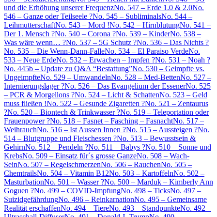
und die Erhöhung unserer Frequenz
No. 547 – Erde 1.0 & 2.0
No.
546 – Ganze oder Teilseele ?
No. 545 – Subliminals
No. 544 –
Leihmutterschaft
No. 543 – Mord !
No. 542 – Hirnblutung
No. 541 –
Der 1. Mensch ?
No. 540 – Corona ?
No. 539 – Kinder
No. 538 –
Was wäre wenn… ?
No. 537 – 5G Schutz ?
No. 536 – Das Nichts ?
No. 535 – Die Wenn-Dann-Falle
No. 534 – El Paraiso Verde
No.
533 – Neue Erde
No. 532 – Erwachen – Impfen ?
No. 531 – Noah ?
No. 445b – Update zu Q&A “Bestattung”
No. 530 – Geimpfte vs.
Ungeimpfte
No. 529 – Umwandeln
No. 528 – Med-Betten
No. 527 –
Internierungslager ?
No. 526 – Das Evangelium der Essener
No. 525
– PCR & Morgellons ?
No. 524 – Licht & Schatten
No. 523 – Geld
muss fließen !
No. 522 – Gesunde Zigaretten ?
No. 521 – Zentaurus
?
No. 520 – Biontech & Trinkwasser ?
No. 519 – Teleportation oder
Frauenpower ?
No. 518 – Fasnet – Fasching – Fasnacht
No. 517 –
Weihrauch
No. 516 – Ist Aussen Innen ?
No. 515 – Aussteigen ?
No.
514 – Blutgruppe und Fleischessen ?
No. 513 – Bewusstsein &
Gehirn
No. 512 – Pendeln ?
No. 511 – Babys ?
No. 510 – Sonne und
Krebs
No. 509 – Einsatz für´s grosse Ganze
No. 508 – Wach-
Sein
No. 507 – Regelschmerzen
No. 506 – Rauchen
No. 505 –
Chemtrails
No. 504 – Vitamin B12
No. 503 – Kartoffeln
No. 502 –
Masturbation
No. 501 – Wasser ?
No. 500 – Marduk – Kimberly Ann
Goguen ?
No. 499 – COVID-Impfung
No. 498 – Ticks
No. 497 –
Suizidgefährdung
No. 496 – Reinkarnation
No. 495 – Gemeinsame
Realität erschaffen
No. 494 – Tiere
No. 493 – Standpunkte
No. 492 –
Ultraschall-Diffuser
No. 491 – Donald J. Trump
No. 490 –