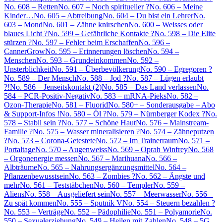
No. 608 – Retten
No. 607 – Noch spiritueller ?
No. 606 – Meine
Kinder…
No. 605 – Abtreibung
No. 604 – Du bist ein Lehrer
No.
603 – Mond
No. 601 – Zähne knirschen
No. 600 – Weisses oder
blaues Licht ?
No. 599 – Gefährliche Kontakte ?
No. 598 – Die Elite
stürzen ?
No. 597 – Fehler beim Erschaffen
No. 596 –
CannerGrow
No. 595 – Erinnerungen löschen
No. 594 –
Menschen
No. 593 – Grundeinkommen
No. 592 –
Unsterblichkeit
No. 591 – Überbevölkerung
No. 590 – Egregoren ?
No. 589 – Der Mensch
No. 588 – Jod ?
No. 587 – Lügen erlaubt
?!
No. 586 – Jenseitskontakt (2)
No. 585 – Das Land verlassen
No.
584 – PCR-Positiv-Negativ
No. 583 – mRNA-Pieks
No. 582 –
Ozon-Therapie
No. 581 – Fluorid
No. 580+ – Sonderausgabe – Abo
& Support-Infos !
No. 580 – Öl ?
No. 579 – Nürnberger Kodex ?
No.
578 – Stabil sein ?
No. 577 – Schöne Haut
No. 576 – Mainstream-
Familie ?
No. 575 – Wasser mineralisieren ?
No. 574 – Zähneputzen
?
No. 573 – Corona-Getestete
No. 572 – Im Trainerraum
No. 571 –
Portaltage
No. 570 – Augenweiss
No. 569 – Oprah Winfrey
No. 568
– Orgonenergie messen
No. 567 – Marihuana
No. 566 –
Albträume
No. 565 – Nahrungsergänzungsmittel
No. 564 –
Pflanzenbewusstsein
No. 563 – Zombies ?
No. 562 – Ängste und
mehr
No. 561 – Teststäbchen
No. 560 – Templer
No. 559 –
Aliens
No. 558 – Ausgeliefert sein
No. 557 – Meerwasser
No. 556 –
Zu spät kommen
No. 555 – Sputnik V
No. 554 – Steuern bezahlen ?
No. 553 – Verträge
No. 552 – Pädophilie
No. 551 – Polyamorie
No.
550 – Sexualerziehung
No. 549 – Heilen mit Zahlen
No. 548 – 5G