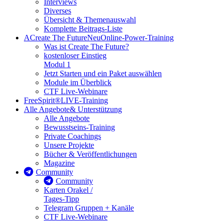
Interviews
Diverses
Übersicht & Themenauswahl
Komplette Beitrags-Liste
A
Create The Future
Neu
Online-Power-Training
Was ist Create The Future?
kostenloser Einstieg
Modul 1
Jetzt Starten und ein Paket auswählen
Module im Überblick
CTF Live-Webinare
FreeSpirit®
LIVE-Training
Alle Angebote
& Unterstützung
Alle Angebote
Bewusstseins-Training
Private Coachings
Unsere Projekte
Bücher & Veröffentlichungen
Magazine
Community
Community
Karten Orakel /
Tages-Tipp
Telegram Gruppen + Kanäle
CTF Live-Webinare