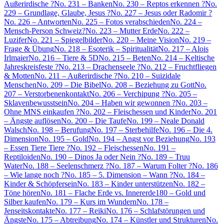
Außerirdische ?
No. 231 – Banken
No. 230 – Reptos erkennen ?
No.
229 – Grundlage, Glaube, Jesus ?
No. 227 – Jesus oder Radomir ?
No. 226 – Antworten
No. 225 – Fotos verabschieden
No. 224 –
Mensch-Person Schweiz?
No. 223 – Mutter Erde
No. 222 –
Luzifer
No. 221 – Spiegelbilder
No. 220 – Meine Vision
No. 219 –
Frage & Übung
No. 218 – Esoterik – Spiritualität
No. 217 – Alois
Irlmaier
No. 216 – Tiere & 5D
No. 215 – Beten
No. 214 – Keltische
Jahreskreisfeste ?
No. 213 – Drachenseele ?
No. 212 – Fruchtfliegen
& Motten
No. 211 – Außerirdische ?
No. 210 – Suizidale
Menschen
No. 209 – Die Bibel
No. 208 – Beziehung zu Gott
No.
207 – Verstorbenenkontakt
No. 206 – Verchipung ?
No. 205 –
Sklavenbewusstsein
No. 204 – Haben wir gewonnen ?
No. 203 –
Ohne MNS einkaufen ?
No. 202 – Fleischessen und Kinder
No. 201
– Ängste auflösen
No. 200 – Die Taufe
No. 199 – Neale Donald
Walsch
No. 198 – Berufung
No. 197 – Sterbehilfe
No. 196 – Die 4.
Dimension
No. 195 – Gold
No. 194 – Angst vor Beziehung
No. 193
– Essen Tiere Tiere ?
No. 192 – Fleischessen
No. 191 –
Reptiloiden
No. 190 – Dinos Ja oder Nein ?
No. 189 – Truu
Water
No. 188 – Seelenschmerz ?
No. 187 – Warum Folter ?
No. 186
– Wie lange noch ?
No. 185 – 5. Dimension – Wann ?
No. 184 –
Kinder & Schöpfersein
No. 183 – Kinder unterstützen
No. 182 –
Töne hören
No. 181 – Flache Erde vs. Innererde
180 – Gold und
Silber kaufen
No. 179 – Kurs im Wundern
No. 178 –
Jenseitskontakte
No. 177 – Reiki
No. 176 – Schlafstörungen und
Ängste
No. 175 – Abtreibung
No. 174 – Künstler und Strukturen
No.