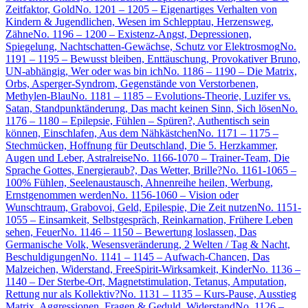
Zeitfaktor, Gold
No. 1201 – 1205 – Eigenartiges Verhalten von
Kindern & Jugendlichen, Wesen im Schlepptau, Herzensweg,
Zähne
No. 1196 – 1200 – Existenz-Angst, Depressionen,
Spiegelung, Nachtschatten-Gewächse, Schutz vor Elektrosmog
No.
1191 – 1195 – Bewusst bleiben, Enttäuschung, Provokativer Bruno,
UN-abhängig, Wer oder was bin ich
No. 1186 – 1190 – Die Matrix,
Orbs, Asperger-Syndrom, Gegenstände von Verstorbenen,
Methylen-Blau
No. 1181 – 1185 – Evolutions-Theorie, Luzifer vs.
Satan, Standpunktänderung, Das macht keinen Sinn, Sich lösen
No.
1176 – 1180 – Epilepsie, Fühlen – Spüren?, Authentisch sein
können, Einschlafen, Aus dem Nähkästchen
No. 1171 – 1175 –
Stechmücken, Hoffnung für Deutschland, Die 5. Herzkammer,
Augen und Leber, Astralreise
No. 1166-1070 – Trainer-Team, Die
Sprache Gottes, Energieraub?, Das Wetter, Brille?
No. 1161-1065 –
100% Fühlen, Seelenaustausch, Ahnenreihe heilen, Werbung,
Ernstgenommen werden
No. 1156-1060 – Vision oder
Wunschtraum, Grabovoi, Geld, Epilespie, Die Zeit nutzen
No. 1151-
1055 – Einsamkeit, Selbstgespräch, Reinkarnation, Frühere Leben
sehen, Feuer
No. 1146 – 1150 – Bewertung loslassen, Das
Germanische Volk, Wesensveränderung, 2 Welten / Tag & Nacht,
Beschuldigungen
No. 1141 – 1145 – Aufwach-Chancen, Das
Malzeichen, Widerstand, FreeSpirit-Wirksamkeit, Kinder
No. 1136 –
1140 – Der Sterbe-Ort, Magnetstimulation, Tetanus, Amputation,
Rettung nur als Kollektiv?
No. 1131 – 1135 – Kurs-Pause, Ausstieg
Matrix, Aggressionen, Fragen & Geduld, Widerstand
No. 1126 –