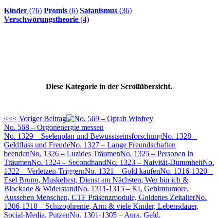
Kinder
(76)
Promis
(6)
Satanismus
(36)
Verschwörungstheorie
(4)
Diese Kategorie in der Scrollübersicht.
<<< Voriger Beitrag
No. 568 – Orgonenergie messen
No. 1329 – Seelenplan und Bewusstseinsforschung
No. 1328 –
Geldfluss und Freude
No. 1327 – Lange Freundschaften
beenden
No. 1326 – Luzides Träumen
No. 1325 – Personen in
Träumen
No. 1324 – Secondhand
No. 1323 – Naivität-Dummheit
No.
1322 – Verletzen-Triggern
No. 1321 – Gold kaufen
No. 1316-1320 –
Esel Bruno, Muskeltest, Dienst am Nächsten, Wer bin ich &
Blockade & Widerstand
No. 1311-1315 – KI, Gehirntumore,
Aussehen Menschen, CTF Präsenzmodule, Goldenes Zeitalter
No.
1306-1310 – Schizophrenie, Arm & viele Kinder, Lebensdauer,
Social-Media, Putzen
No. 1301-1305 – Aura, Geld,