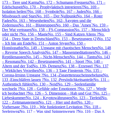
173 – Tiere und Karma
No. 172 – Schumann-Frequenz
No. 171 –
Edelschungit
No. 170 – Prophylaktisch integrieren?
No. 169 –
Isolation heilen?
No. 168 – Symbole
No. 167 – Juden
No. 166 –
Missbrauch und Stars
No. 165 – Der Nullpunkt
No. 164 – Roter
Faden
No. 163 – Wesenheiten
No. 162- Ägypten und die
Zedernuss
No. 161 – Blutgruppen
No. 160 – Das ´Amen´
No. 159 –
Der Wut vertrauen
No. 158 – FS-Compassion
No. 157 – Menschlich
oder nicht ?
No. 156 – Magie
No. 155 – Sind Katzen Aliens ?
No.
154 – Deep State in Deutschland
No. 153 – Besetzungen (2)
No. 152
– Ich bin am Ende
No. 151 – Anton Styger
No. 150 –
Homöopathie
No. 149 – Umgang mit chaotischen Menschen
No. 148
– Reverse Speech Analysis
No. 147 – Massenmeditationen
No. 146 –
Reptilienaugen
No. 145 – Nicht-Menschen
No. 144 – Tantra
No. 143
– Resonanz
No. 142 – Besetzungen
No. 141 – Sport ?
No. 140 –
Altern und der Tod
No. 139- Demenz
No. 138 – Erzengel ?
No. 137
– Wirkliches Verzeihen
No. 136 – 3 Tage Finsternis ?
No. 135 –
Corona-Irrsinn Umgang ?
No. 134 -Zigarettenraucheinnebelung
No.
133 -Einschläfern lassen ?
No. 132 -Persönlichkeitsanteile
No. 131 –
Authentisch fühlen
No. 130 – Neid
No. 129 – Seelenfamilie
wechseln ?
No. 128 – Gefühle oder Emotionen ?
No. 127 – Werde
ich beobachtet ?
No. 126 – 5. Dimension – Hab und Gut ?
No. 125 –
Liebeskummer
No. 124 – Kryptowährungen
No. 123 – Tierleid
No.
122 – Zeitmanagement
No. 121 – Hier und dort
No. 120 –
Vorhersage ?
No. 119 – Wie funktioniert Levitation ?
No. 118 –
Seelenweg
No. 117 – Was sind Spinnenwesen ?
No. 116 – Das A