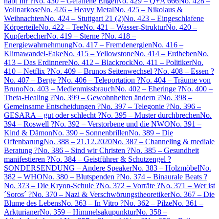
habt Ihr ?
No. 430 – Gefallene Engel
No. 429 – Q+A 666
No. 428 –
Vollnarkose
No. 426 – Heavy Metal
No. 425 – Nikolaus &
Weihnachten
No. 424 – Stuttgart 21 (2)
No. 423 – Eingeschlafene
Körperteile
No. 422 – Tee
No. 421 – Wasser-Struktur
No. 420 –
Kupferbecher
No. 419 – Sterne ?
No. 418 –
Energiewahrnehmung
No. 417 – Fremdenergien
No. 416 –
Klimawandel-Fake
No. 415 – Yellowstone
No. 414 – Erdbeben
No.
413 – Das Erdinnere
No. 412 – Blackrock
No. 411 – Politiker
No.
410 – Netflix ?
No. 409 – Brunos Seitenwechsel ?
No. 408 – Essen ?
No. 407 – Berge ?
No. 406 – Teleportation ?
No. 404 – Träume von
Bruno
No. 403 – Medienmissbrauch
No. 402 – Eheringe ?
No. 400 –
Theta-Healing ?
No. 399 – Gewohnheiten ändern ?
No. 398 –
Gemeinsame Entscheidungen ?
No. 397 – Telegonie ?
No. 396 –
GESARA – gut oder schlecht ?
No. 395 – Muster durchbrechen
No.
394 – Roswell ?
No. 392 – Verstorbene und die NWO
No. 391 –
Kind & Dämon
No. 390 – Sonnenbrillen
No. 389 – Die
Offenbarung
No. 388 – 21.12.2020
No. 387 – Channeling & mediale
Beratung ?
No. 386 – Sind wir Christen ?
No. 385 – Gesundheit
manifestieren ?
No. 384 – Geistführer & Schutzengel ?
SONDERSENDUNG – Andere Speaker
No. 383 – Holzmöbel
No.
382 – WHO
No. 380 – Blutspenden ?
No. 374 – Binaurale Beats ?
No. 373 – Die Kryon-Schule ?
No. 372 – Vorräte ?
No. 371 – Wer ist
´Soros´ ?
No. 370 – Nazi & Verschwörungstheoretiker
No. 367 – Die
Blume des Lebens
No. 363 – In Vitro ?
No. 362 – Pilze
No. 361 –
Arkturianer
No. 359 – Himmelsakupunktur
No. 358 –