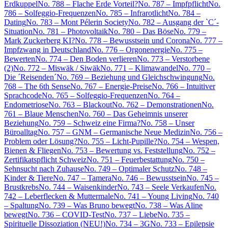
Erdkuppel
No. 788 – Flache Erde Vorteil?
No. 787 – Impfpflicht
No.
786 – Solfeggio-Frequenzen
No. 785 – Infrarotlicht
No. 784 –
Dating
No. 783 – Mont Pélerin Society
No. 782 – Ausgang der `C´-
Situation
No. 781 – Photovoltaik
No. 780 – Das Böse
No. 779 –
Mark Zuckerberg KI?
No. 778 – Bewusstsein und Corona
No. 777 –
Impfzwang in Deutschland
No. 776 – Orgonenergie
No. 775 –
Bewerten
No. 774 – Den Boden verlieren
No. 773 – Verstorbene
(2)
No. 772 – Miswäk / Siwäk
No. 771 – Klimawandel
No. 770 –
Die ´Reisenden´
No. 769 – Beziehung und Gleichschwingung
No.
768 – The 6th Sense
No. 767 – Energie-Preise
No. 766 – Intuitiver
Sprachcode
No. 765 – Solfeggio-Frequenzen
No. 764 –
Endometriose
No. 763 – Blackout
No. 762 – Demonstrationen
No.
761 – Blaue Menschen
No. 760 – Das Geheimnis unserer
Beziehung
No. 759 – Schweiz eine Firma?
No. 758 – Unser
Büroalltag
No. 757 – GNM – Germanische Neue Medizin
No. 756 –
Problem oder Lösung?
No. 755 – Licht-Pupille?
No. 754 – Wespen,
Bienen & Fliegen
No. 753 – Bewertung vs. Feststellung
No. 752 –
Zertifikatspflicht Schweiz
No. 751 – Feuerbestattung
No. 750 –
Sehnsucht nach Zuhause
No. 749 – Optimaler Schutz
No. 748 –
Kinder & Tiere
No. 747 – Tamera
No. 746 – Bewusstsein
No. 745 –
Brustkrebs
No. 744 – Waisenkinder
No. 743 – Seele Verkaufen
No.
742 – Leberflecken & Muttermale
No. 741 – Young Living
No. 740
– Spaltung
No. 739 – Was Bruno bewegt
No. 738 – Was Aline
bewegt
No. 736 – COVID-Test
No. 737 – Liebe
No. 735 –
Spirituelle Dissoziation (NEU!)
No. 734 – 3G
No. 733 – Epilepsie