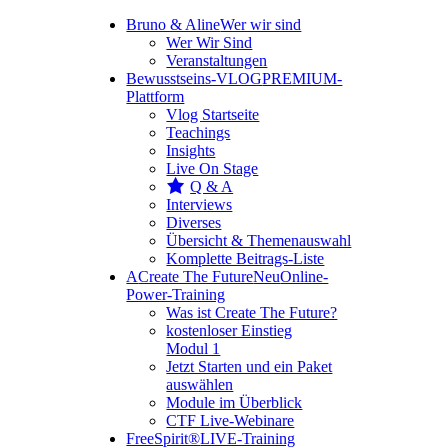
Bruno & Aline
Wer wir sind
Wer Wir Sind
Veranstaltungen
Bewusstseins-VLOG
PREMIUM-
Plattform
Vlog Startseite
Teachings
Insights
Live On Stage
Q & A
Interviews
Diverses
Übersicht & Themenauswahl
Komplette Beitrags-Liste
A
Create The Future
Neu
Online-
Power-Training
Was ist Create The Future?
kostenloser Einstieg
Modul 1
Jetzt Starten und ein Paket
auswählen
Module im Überblick
CTF Live-Webinare
FreeSpirit®
LIVE-Training