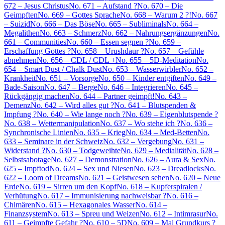
672 – Jesus Christus
No. 671 – Aufstand ?
No. 670 – Die
Geimpften
No. 669 – Gottes Sprache
No. 668 – Warum 2 ?!
No. 667
– Suizid
No. 666 – Das Böse
No. 665 – Subliminals
No. 664 –
Megalithen
No. 663 – Schmerz
No. 662 – Nahrungsergänzungen
No.
661 – Communities
No. 660 – Essen segnen ?
No. 659 –
Erschaffung Gottes ?
No. 658 – Urushdaur ?
No. 657 – Gefühle
abnehmen
No. 656 – CDL / CDL +
No. 655 – 5D-Meditation
No.
654 – Smart Dust / Chalk Dust
No. 653 – Wasserwirbler
No. 652 –
Krankheit
No. 651 – Vorsorge
No. 650 – Kinder entgiften
No. 649 –
Bade-Saison
No. 647 – Berge
No. 646 – Integrieren
No. 645 –
Rückgängig machen
No. 644 – Partner geimpft!
No. 643 –
Demenz
No. 642 – Wird alles gut ?
No. 641 – Blutspenden &
Impfung ?
No. 640 – Wie lange noch ?
No. 639 – Eigenblutspende ?
No. 638 – Wettermanipulation
No. 637 – Wo stehe ich ?
No. 636 –
Synchronische Linien
No. 635 – Krieg
No. 634 – Med-Betten
No.
633 – Seminare in der Schweiz
No. 632 – Vergebung
No. 631 –
Widerstand ?
No. 630 – Todgeweihte
No. 629 – Medialität
No. 628 –
Selbstsabotage
No. 627 – Demonstration
No. 626 – Aura & Sex
No.
625 – Impftod
No. 624 – Sex und Niesen
No. 623 – Dreadlocks
No.
622 – Loom of Dreams
No. 621 – Geistwesen sehen
No. 620 – Neue
Erde
No. 619 – Sirren um den Kopf
No. 618 – Kupferspiralen /
Verhütung
No. 617 – Immunisierung nachweisbar ?
No. 616 –
Chimären
No. 615 – Hexagonales Wasser
No. 614 –
Finanzsystem
No. 613 – Spreu und Weizen
No. 612 – Intimrasur
No.
611 – Geimpfte Gefahr ?
No. 610 – 5D
No. 609 – Mai Grundkurs ?