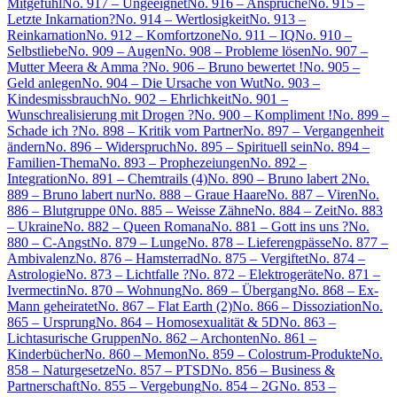
Mitgefühl
No. 917 – Ungeeignet
No. 916 – Ansprüche
No. 915 –
Letzte Inkarnation?
No. 914 – Wertlosigkeit
No. 913 –
Reinkarnation
No. 912 – Komfortzone
No. 911 – IQ
No. 910 –
Selbstliebe
No. 909 – Augen
No. 908 – Probleme lösen
No. 907 –
Mutter Meera & Amma ?
No. 906 – Bruno bewertet !
No. 905 –
Geld anlegen
No. 904 – Die Ursache von Wut
No. 903 –
Kindesmissbrauch
No. 902 – Ehrlichkeit
No. 901 –
Wunschrealisierung mit Drogen ?
No. 900 – Kompliment !
No. 899 –
Schade ich ?
No. 898 – Kritik vom Partner
No. 897 – Vergangenheit
ändern
No. 896 – Widerspruch
No. 895 – Spirituell sein
No. 894 –
Familien-Thema
No. 893 – Prophezeiungen
No. 892 –
Integration
No. 891 – Chemtrails (4)
No. 890 – Bruno labert 2
No.
889 – Bruno labert nur
No. 888 – Graue Haare
No. 887 – Viren
No.
886 – Blutgruppe 0
No. 885 – Weisse Zähne
No. 884 – Zeit
No. 883
– Ukraine
No. 882 – Queen Romana
No. 881 – Gott ins uns ?
No.
880 – C-Angst
No. 879 – Lunge
No. 878 – Lieferengpässe
No. 877 –
Ambivalenz
No. 876 – Hamsterrad
No. 875 – Vergiftet
No. 874 –
Astrologie
No. 873 – Lichtfalle ?
No. 872 – Elektrogeräte
No. 871 –
Ivermectin
No. 870 – Wohnung
No. 869 – Übergang
No. 868 – Ex-
Mann geheiratet
No. 867 – Flat Earth (2)
No. 866 – Dissoziation
No.
865 – Ursprung
No. 864 – Homosexualität & 5D
No. 863 –
Lichtasurische Gruppen
No. 862 – Archonten
No. 861 –
Kinderbücher
No. 860 – Memon
No. 859 – Colostrum-Produkte
No.
858 – Naturgesetze
No. 857 – PTSD
No. 856 – Business &
Partnerschaft
No. 855 – Vergebung
No. 854 – 2G
No. 853 –