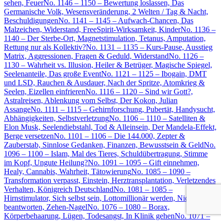
sehen, Feuer
No. 1146 – 1150 – Bewertung loslassen, Das
Germanische Volk, Wesensveränderung, 2 Welten / Tag & Nacht,
Beschuldigungen
No. 1141 – 1145 – Aufwach-Chancen, Das
Malzeichen, Widerstand, FreeSpirit-Wirksamkeit, Kinder
No. 1136 –
1140 – Der Sterbe-Ort, Magnetstimulation, Tetanus, Amputation,
Rettung nur als Kollektiv?
No. 1131 – 1135 – Kurs-Pause, Ausstieg
Matrix, Aggressionen, Fragen & Geduld, Widerstand
No. 1126 –
1130 – Wahrheit vs. Illusion, Heiler & Betrüger, Magische Spiegel,
Seelenanteile, Das große Event
No. 1121 – 1125 – Ibogain, DMT
und LSD, Rauchen & Ausdauer, Nach der Spritze, Atomkrieg &
Seelen, Eizellen einfrieren
No. 1116 – 1120 – Sind wir Gott?,
Astralreisen, Ablenkung vom Selbst, Der Kokon, Julian
Assange
No. 1111 – 1115 – Gehirnforschung, Pubertät, Handysucht,
Abhängigkeiten, Selbstverletzung
No. 1106 – 1110 – Satelliten &
Elon Musk, Seelendiebstahl, Tod & Alleinsein, Der Mandela-Effekt,
Berge versetzen
No. 1101 – 1106 – Die 144.000, Zepter &
Zauberstab, Sinnlose Gedanken, Finanzen, Bewusstsein & Geld
No.
1096 – 1100 – Islam, Mal des Tieres, Schuldübertragung, Stimme
im Kopf, Ungute Heilung?
No. 1091 – 1095 – Gift einnehmen,
Healy, Cannabis, Wahrheit, Tätowierung
No. 1085 – 1090 –
Transformation verpasst, Einstein, Herztransplantation, Verletzendes
Verhalten, Königreich Deutschland
No. 1081 – 1085 –
Hirnstimulator, Sich selbst sein, Lottomillionär werden, Nicht
beantworten, Zehen-Nagel
No. 1076 – 1080 – Borax,
Körperbehaarung, Lügen, Todesangst, In Klinik gehen
No. 1071 –