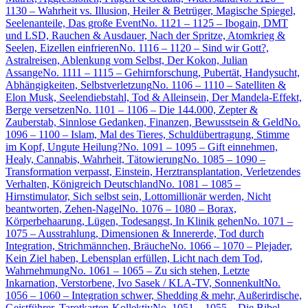
1130 – Wahrheit vs. Illusion, Heiler & Betrüger, Magische Spiegel,
Seelenanteile, Das große Event
No. 1121 – 1125 – Ibogain, DMT
und LSD, Rauchen & Ausdauer, Nach der Spritze, Atomkrieg &
Seelen, Eizellen einfrieren
No. 1116 – 1120 – Sind wir Gott?,
Astralreisen, Ablenkung vom Selbst, Der Kokon, Julian
Assange
No. 1111 – 1115 – Gehirnforschung, Pubertät, Handysucht,
Abhängigkeiten, Selbstverletzung
No. 1106 – 1110 – Satelliten &
Elon Musk, Seelendiebstahl, Tod & Alleinsein, Der Mandela-Effekt,
Berge versetzen
No. 1101 – 1106 – Die 144.000, Zepter &
Zauberstab, Sinnlose Gedanken, Finanzen, Bewusstsein & Geld
No.
1096 – 1100 – Islam, Mal des Tieres, Schuldübertragung, Stimme
im Kopf, Ungute Heilung?
No. 1091 – 1095 – Gift einnehmen,
Healy, Cannabis, Wahrheit, Tätowierung
No. 1085 – 1090 –
Transformation verpasst, Einstein, Herztransplantation, Verletzendes
Verhalten, Königreich Deutschland
No. 1081 – 1085 –
Hirnstimulator, Sich selbst sein, Lottomillionär werden, Nicht
beantworten, Zehen-Nagel
No. 1076 – 1080 – Borax,
Körperbehaarung, Lügen, Todesangst, In Klinik gehen
No. 1071 –
1075 – Ausstrahlung, Dimensionen & Innererde, Tod durch
Integration, Strichmännchen, Bräuche
No. 1066 – 1070 – Plejader,
Kein Ziel haben, Lebensplan erfüllen, Licht nach dem Tod,
Wahrnehmung
No. 1061 – 1065 – Zu sich stehen, Letzte
Inkarnation, Verstorbene, Ivo Sasek / KLA-TV, Sonnenkult
No.
1056 – 1060 – Integration schwer, Shedding & mehr, Außerirdische,
Geistführer, Tarotkarten-Kollektiv
No. 1051 – 1055 – Die Bibel,