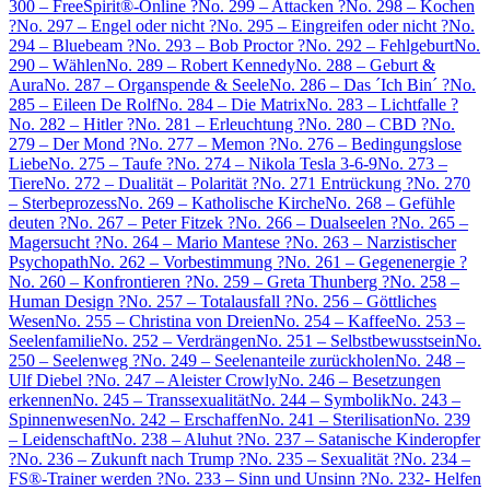
300 – FreeSpirit®-Online ?
No. 299 – Attacken ?
No. 298 – Kochen
?
No. 297 – Engel oder nicht ?
No. 295 – Eingreifen oder nicht ?
No.
294 – Bluebeam ?
No. 293 – Bob Proctor ?
No. 292 – Fehlgeburt
No.
290 – Wählen
No. 289 – Robert Kennedy
No. 288 – Geburt &
Aura
No. 287 – Organspende & Seele
No. 286 – Das ´Ich Bin´ ?
No.
285 – Eileen De Rolf
No. 284 – Die Matrix
No. 283 – Lichtfalle ?
No. 282 – Hitler ?
No. 281 – Erleuchtung ?
No. 280 – CBD ?
No.
279 – Der Mond ?
No. 277 – Memon ?
No. 276 – Bedingungslose
Liebe
No. 275 – Taufe ?
No. 274 – Nikola Tesla 3-6-9
No. 273 –
Tiere
No. 272 – Dualität – Polarität ?
No. 271 Entrückung ?
No. 270
– Sterbeprozess
No. 269 – Katholische Kirche
No. 268 – Gefühle
deuten ?
No. 267 – Peter Fitzek ?
No. 266 – Dualseelen ?
No. 265 –
Magersucht ?
No. 264 – Mario Mantese ?
No. 263 – Narzistischer
Psychopath
No. 262 – Vorbestimmung ?
No. 261 – Gegenenergie ?
No. 260 – Konfrontieren ?
No. 259 – Greta Thunberg ?
No. 258 –
Human Design ?
No. 257 – Totalausfall ?
No. 256 – Göttliches
Wesen
No. 255 – Christina von Dreien
No. 254 – Kaffee
No. 253 –
Seelenfamilie
No. 252 – Verdrängen
No. 251 – Selbstbewusstsein
No.
250 – Seelenweg ?
No. 249 – Seelenanteile zurückholen
No. 248 –
Ulf Diebel ?
No. 247 – Aleister Crowly
No. 246 – Besetzungen
erkennen
No. 245 – Transsexualität
No. 244 – Symbolik
No. 243 –
Spinnenwesen
No. 242 – Erschaffen
No. 241 – Sterilisation
No. 239
– Leidenschaft
No. 238 – Aluhut ?
No. 237 – Satanische Kinderopfer
?
No. 236 – Zukunft nach Trump ?
No. 235 – Sexualität ?
No. 234 –
FS®-Trainer werden ?
No. 233 – Sinn und Unsinn ?
No. 232- Helfen