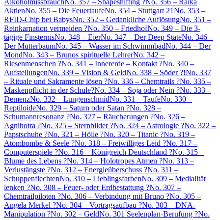
Alkoholmissbrauch
No. 357 – Shapeshifting ?
No. 356 – Raika
Aktien
No. 355 – Die Feuertaufe
No. 354 – Stuttgart 21
No. 353 –
RFID-Chip bei Babys
No. 352 – Gedankliche Auflösung
No. 351 –
Reinkarnation vermeiden ?
No. 350 – Friedhof
No. 349 – Die 3-
tägige Finsternis
No. 348 – Eier
No. 347 – Der Deep State
No. 346 –
Der Mutterbaum
No. 345 – Wasser im Schwimmbad
No. 344 – Der
Mond
No. 343 – Brunos spirituelle Lehrer
No. 342 –
Riesenmenschen ?
No. 341 – Innererde – Kontakt ?
No. 340 –
Aufstellungen
No. 339 – Vision & Geld
No. 338 – Söder ?!
No. 337
– Rituale und Sakramente lösen ?
No. 336 – Chemtrails ?
No. 335 –
Maskenpflicht in der Schule?
No. 334 – Soja oder Nein ?
No. 333 –
Demenz
No. 332 – Lungenschmid
No. 331 – Taufe
No. 330 –
Reptiloide
No. 329 – Saturn oder Satan ?
No. 328 –
Schumannresonanz ?
No. 327 – Räucherungen ?
No. 326 –
Agnihotra ?
No. 325 – Sternbilder ?
No. 324 – Astrologie ?
No. 322 –
Papstschuhe ?
No. 321 – Hölle ?
No. 320 – Titanic ?
No. 319 –
Atombombe & Seele ?
No. 318 – Freiwilliges Leid ?
No. 317 –
Computerspiele ?
No. 316 – Königreich Deutschland ?
No. 315 –
Blume des Lebens ?
No. 314 – Holotropes Atmen ?
No. 313 –
Verlustängste ?
No. 312 – Energieüberschuss ?
No. 311 –
Schuppenflechten
No. 310 – Lieblingsfarben
No. 309 – Medialität
lenken ?
No. 308 – Feuer- oder Erdbestattung ?
No. 307 –
Chemtrailpiloten ?
No. 306 – Verbindung mit Bruno ?
No. 305 –
Angela Merkel ?
No. 304 – Vortragsaufbau ?
No. 303 – DNA-
Manipulation ?
No. 302 – Geld
No. 301 Seelenplan-Berufung ?
No.